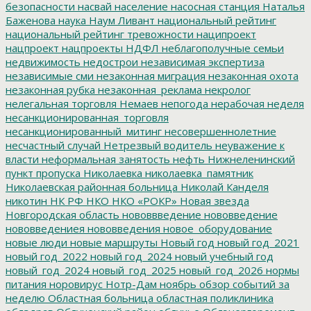
безопасности
насвай
население
насосная станция
Наталья
Баженова
наука
Наум Ливант
национальный рейтинг
национальный рейтинг тревожности
наципроект
нацпроект
нацпроекты
НДФЛ
неблагополучные семьи
недвижимость
недострои
независимая экспертиза
независимые сми
незаконная миграция
незаконная охота
незаконная рубка
незаконная_реклама
некролог
нелегальная торговля
Немаев
непогода
нерабочая неделя
несанкционированная_торговля
несанкционированный_митинг
несовершеннолетние
несчастный случай
Нетрезвый водитель
неуважение к
власти
неформальная занятость
нефть
Нижнеленинский
пункт пропуска
Николаевка
николаевка_памятник
Николаевская районная больница
Николай Канделя
никотин
НК РФ
НКО
НКО «РОКР»
Новая звезда
Новгородская область
нововвведение
нововведение
нововведениея
нововведения
новое_оборудование
новые люди
новые маршруты
Новый год
новый год_2021
новый год_2022
новый год_2024
новый учебный год
новый_год_2024
новый_год_2025
новый_год_2026
нормы
питания
норовирус
Нотр-Дам
ноябрь
обзор событий за
неделю
Областная больница
областная поликлиника