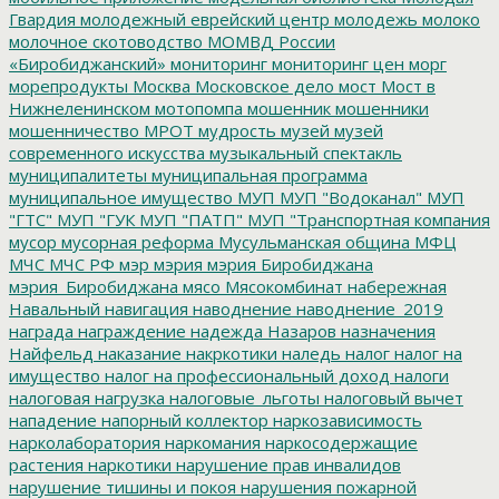
Гвардия
молодежный еврейский центр
молодежь
молоко
молочное скотоводство
МОМВД России
«Биробиджанский»
мониторинг
мониторинг цен
морг
морепродукты
Москва
Московское дело
мост
Мост в
Нижнеленинском
мотопомпа
мошенник
мошенники
мошенничество
МРОТ
мудрость
музей
музей
современного искусства
музыкальный спектакль
муниципалитеты
муниципальная программа
муниципальное имущество
МУП
МУП "Водоканал"
МУП
"ГТС"
МУП "ГУК
МУП "ПАТП"
МУП "Транспортная компания
мусор
мусорная реформа
Мусульманская община
МФЦ
МЧС
МЧС РФ
мэр
мэрия
мэрия Биробиджана
мэрия_Биробиджана
мясо
Мясокомбинат
набережная
Навальный
навигация
наводнение
наводнение_2019
награда
награждение
надежда
Назаров
назначения
Найфельд
наказание
накркотики
наледь
налог
налог на
имущество
налог на профессиональный доход
налоги
налоговая нагрузка
налоговые_льготы
налоговый вычет
нападение
напорный коллектор
наркозависимость
нарколаборатория
наркомания
наркосодержащие
растения
наркотики
нарушение прав инвалидов
нарушение тишины и покоя
нарушения пожарной