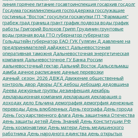
линия
горячее питание
госавтоинспекция
госархив
госдолг
Госдума
госжилинспекция
господдержка
госслужащие
гостиница "Восток"
госуслуги
госхакупки
ГП "Фармация"
грабеж
град
граница
грант
график подвоза воды
график
работы
Григорий Волохов
Грипп
Грудинин
грунтовые
воды
грязная вода
ГТО
губернатор
губернатор
Гольдштейн
губернатор ЕАО
ГУК
Гулягин
Д
давление на
предпринимателей
дайджест
Дальневосточная
оперативная таможня
Дальневосточная энергетическая
компания
Дальневосточное ГУ Банка России
дальневосточный гектар
Дальний Восток
Дальсельмаш
дамба
дачное расписание
дачные перевозки
дачный_сезон_2026
ДВЖД
Движение общественный
контроль
двор
Дворы
ДГК
дебош
дебошир
дедовщина
Деева
дежурные группы
дезинфекция
декабрь
декларационная компания
декларация
декларация о
доходах
дело Ельчина
демография
демогрфия
денежные
переводы
День влюбленных
День географа
День города
День Государственного флага
День защитника Отечества
день защиты детей
День Знаний
День Конституции РФ
День космонавтики
День матери
День медицинского
работника
День народного единства
день открытых