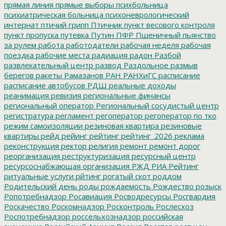
прямая линия
прямые выборы
психбольница
психиатрическая больница
психоневрологический
интернат
птичий грипп
Птичник
пункт весового контроля
пункт пропуска
путевка
Путин
ПФР
Пшеничный
пьянство
за рулем
работа
работодатели
рабочая неделя
рабочая
поездка
рабочие места
радиация
радон
Разбой
развлекательный центр
развод
Раздольное
размыв
берегов
ракеты
Рамазанов
РАН
РАНХиГС
расписание
расписание автобусов
РДШ
реальные доходы
реанимация
ревизия
региональные финансы
региональный оператор
Региональный сосудистый центр
регистратура
регламент
регоператор
регоператор по тко
режим самоизоляции
резиновая квартира
резиновые
квартиры
рейд
рейинг
рейтинг
рейтинг_2026
реклама
реконструкция
ректор
религия
ремонт
ремонт дорог
реорганизация
реструктуризация
ресурсный центр
ресурсоснабжающая организация
РЖД
РИА Рейтинг
ритуальные услуги
рйтинг
рогатый скот
роддом
Родительский день
роды
рождаемость
Рождество
розыск
Ропотребнадзор
Росавиация
Росводресурсы
Росгвардия
Роскачество
Роскомнадзор
Росконтроль
Рослесхоз
Роспотребнадзор
россельхознадзор
российская