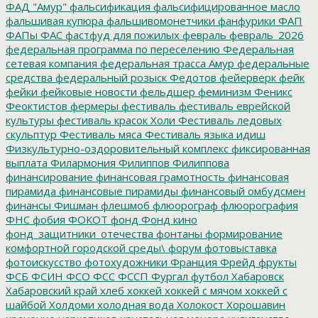
ФАД "Амур"
фальсификация
фальсифицированное масло
фальшивая купюра
фальшивомонетчики
фанфурики
ФАП
ФАПы
ФАС
фастфуд для пожилых
февраль
февраль_2026
федеральная программа по переселению
Федеральная
сетевая компания
федеральная трасса Амур
федеральные
средства
федеральный розыск
Федотов
фейерверк
фейк
фейки
фейковые новости
фельдшер
феминизм
Феникс
Феоктистов
фермеры
фестиваль
фестиваль еврейской
культуры
фестиваль красок Холи
Фестиваль ледовых
скульптур
Фестиваль мяса
Фестиваль языка идиш
Физкультурно-оздоровительный комплекс
фиксированная
выплата
Филармония
Филиппов
Филиппова
финансирование
финансовая грамотность
финансовая
пирамида
финансовые пирамиды
финансовый омбудсмен
финансы
Фишман
флешмоб
флюорограф
флюорография
ФНС
фобия
ФОКОТ
фонд
Фонд кино
фонд_защитники_отечества
фонтаны
формирование
комфортной городской среды\
форум
фотовыставка
фотоискусство
фотохудожники
Франция
Фрейд
фрукты
ФСБ
ФСИН
ФСО
ФСС
ФССП
Фургал
футбол
Хабаровск
Хабаровский край
хлеб
хоккей
хоккей с мячом
хоккей с
шайбой
Холдоми
холодная вода
Холокост
Хорошавин