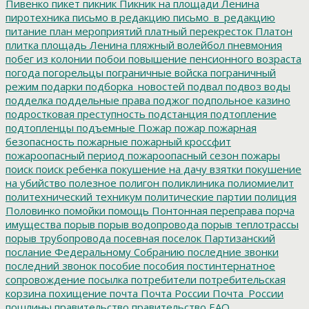
Пивенко
пикет
пикник
Пикник на площади Ленина
пиротехника
письмо в редакцию
письмо_в_редакцию
питание
план мероприятий
платный перекресток
Платон
плитка
площадь Ленина
пляжный волейбол
пневмония
побег из колонии
побои
повышение пенсионного возраста
погода
погорельцы
пограничные войска
пограничный
режим
подарки
подборка_новостей
подвал
подвоз воды
подделка
поддельные права
поджог
подпольное казино
подростковая преступность
подстанция
подтопление
подтопленцы
подъемные
Пожар
пожар
пожарная
безопасность
пожарные
пожарный кроссфит
пожароопасный период
пожароопасный сезон
пожары
поиск
поиск ребенка
покушение на дачу взятки
покушение
на убийство
полезное
полигон
поликлиника
полиомиелит
политехнический техникум
политические партии
полиция
Половинко
помойки
помощь
Понтонная переправа
порча
имущества
порыв
порыв водопровода
порыв теплотрассы
порыв трубопровода
посевная
поселок Партизанский
послание Федеральному Собранию
последние звонки
последний звонок
пособие
пособия
постинтернатное
сопровождение
посылка
потребители
потребительская
корзина
похищение
почта
Почта России
Почта_России
пошлины
правительство
правительство ЕАО