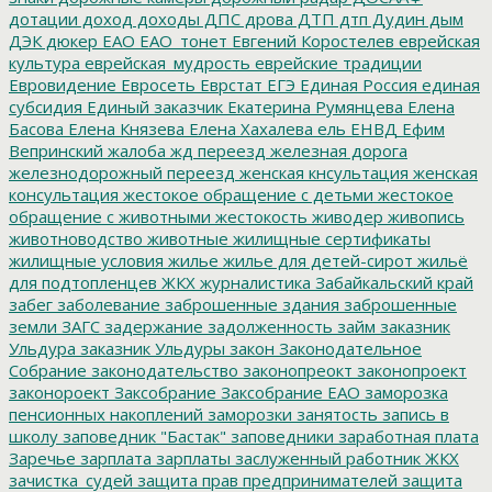
дотации
доход
доходы
ДПС
дрова
ДТП
дтп
Дудин
дым
ДЭК
дюкер
ЕАО
ЕАО_тонет
Евгений Коростелев
еврейская
культура
еврейская_мудрость
еврейские традиции
Евровидение
Евросеть
Еврстат
ЕГЭ
Единая Россия
единая
субсидия
Единый заказчик
Екатерина Румянцева
Елена
Басова
Елена Князева
Елена Хахалева
ель
ЕНВД
Ефим
Вепринский
жалоба
жд переезд
железная дорога
железнодорожный переезд
женская кнсультация
женская
консультация
жестокое обращение с детьми
жестокое
обращение с животными
жестокость
живодер
живопись
животноводство
животные
жилищные сертификаты
жилищные условия
жилье
жилье для детей-сирот
жильё
для подтопленцев
ЖКХ
журналистика
Забайкальский край
забег
заболевание
заброшенные здания
заброшенные
земли
ЗАГС
задержание
задолженность
займ
заказник
Ульдура
заказник Ульдуры
закон
Законодательное
Собрание
законодательство
законопреокт
законопроект
законороект
Заксобрание
Заксобрание ЕАО
заморозка
пенсионных накоплений
заморозки
занятость
запись в
школу
заповедник "Бастак"
заповедники
заработная плата
Заречье
зарплата
зарплаты
заслуженный работник ЖКХ
зачистка_судей
защита прав предпринимателей
защита