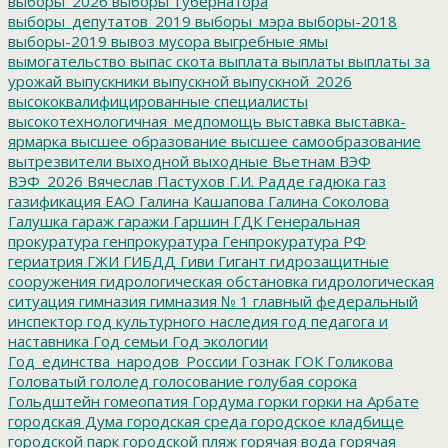
выборы_2026
выборы_губернатора
выборы_депутатов_2019
выборы_мэра
выборы-2018
выборы-2019
вывоз мусора
выгребные ямы
вымогательство
выпас скота
выплата
выплаты
выплаты за
урожай
выпускники
выпускной
выпускной_2026
высококвалифицированные специалисты
высокотехнологичная_медпомощь
выставка
выставка-
ярмарка
высшее образование
высшее самообразование
вытрезвители
выходной
выходные
Вьетнам
ВЭФ
ВЭФ_2026
Вячеслав Пастухов
Г.И. Радде
гадюка
газ
газификация ЕАО
Галина Кашапова
Галина Соколова
Галушка
гараж
гаражи
Гаршин
ГДК
Генеральная
прокуратура
генпрокуратура
Генпрокуратура РФ
гериатрия
ГЖИ
ГИБДД
Гиви
Гигант
гидрозащитные
сооружения
гидрологическая обстановка
гидрологическая
ситуация
гимназия
гимназия № 1
главный федеральный
инспектор
год культурного наследия
год педагога и
наставника
Год семьи
Год экологии
Год_единства_народов_России
Гознак
ГОК
Голикова
Головатый
гололед
голосование
голубая сорока
Гольдштейн
гомеопатия
Гордума
горки
горки на Арбате
городская Дума
городская среда
городское кладбище
городской парк
городской пляж
горячая вода
горячая