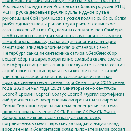
экономика
Российский Азимут
Россия
Росстат
рост цен
Ростислав Гольдштейн
Ростовская область
роуминг
РПЦ
РСПП
рубка деревьев
рубли
рубль
Рудное
ружье
рукопашный бой
Румянцева
Русская поляна
рыба
рыбалка
рыбоводные заводы
рынок труда
рысь
с. Ленинское
сага_налоговый_гнет
Сад памяти
сальмонеллез
Самбери
самбо
самогон
самодеятельность
самозанятые
самолет
самооборона
самосуд
санавиация
санация
санитария
санитарно-эпидемиологическая обстанвока
Санкт-
Петербург
санкции
сантехника
сатира
Сбербанк
сбор
вещей
сбор на здравоохранение
свадьба
свалка
свалки
светофоры
свищ
связь
священнослужитель
секта
секция
акробатики
сельские врачи
сельские жители
сельский
учитель
сельское хозяйство
сельскохозяйственная
ярмарка
семена
семья
семья года
Семья года-2019
семья
года-2020
Семья года-2021
Сенаторы
сено
сентябрь
Сергей Ерёмин
Сергей Солтус
Сергей Фургал
сертификат
сибиреязвенные захоронения
сигареты
СИЗО
сирена
Сирия
Сироткин
сироты
система оповещения
система
оповещения населения
СК
СК России
СК РФ
СК РФ по
Хабаровскому краю
сказка
скандал
сквер
сквер
пограничников
скейт-парк
скидка
скидки и акции
склад
вооружения и боеприпасов
склад пиломатериалов
скорая