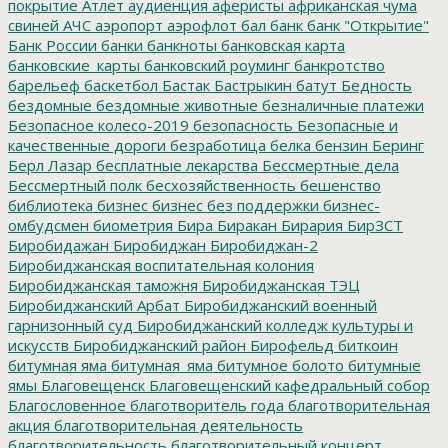
покрытие
Атлет
аудиенция
аферисты
африканская чума
свиней
АЧС
аэропорт
аэрофлот
бал
банк
банк "Открытие"
Банк России
банки
банкноты
банковская карта
банковские_карты
банковский роуминг
банкротство
барельеф
баскетбол
Бастак
Бастрыкин
батут
Бедность
бездомные
бездомные животные
безналичные платежи
Безопасное колесо-2019
безопасность
Безопасные и
качественные дороги
безработица
белка
бензин
Беринг
Берл Лазар
бесплатные лекарства
Бессмертные дела
Бессмертный полк
бесхозяйственность
бешенство
библиотека
бизнес
бизнес без поддержки
бизнес-
омбудсмен
биометрия
Бира
Биракан
Бирария
БирЗСТ
Биробидажан
Биробиджан
Биробиджан-2
Биробиджанская воспитательная колония
Биробиджанская таможня
Биробиджанская ТЭЦ
Биробиджанский Арбат
Биробиджанский военный
гарнизонный суд
Биробиджанский колледж культуры и
искусств
Биробиджанский район
Бирофельд
биткоин
битумная яма
битумная_яма
битумное болото
битумные
ямы
Благовещенск
Благовещенский кафедральный собор
Благословенное
благотворитель года
благотворительная
акция
благотворительная деятельность
благотворительность
благотворительный концерт