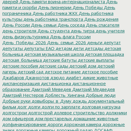
дверей
День памяти воина-интернационалиста
День
памяти и скорби
День пионерии
День Победы
День
пограничника
День работника ЖКХ
День работника
культуры
день работника транспорта
День рождения
День России
День семьи
День соседа
День спасателя
день строителя
День студента
день тигра
день учителя
день физкультурника
День флага России
День_Победы_2026
День_семьи_2026
деньги
депутат
депутаты
депутаты ЕАО
детдом
дети
детсады
детская
больница
детская музыкальная школа
детская площадка
детская_больница
детские батуты
детские выплаты
детские пособия
детские сады
детский дом
детский
лагерь
детский сад
детское питание
детское пособие
Джабаров
Джанхотов
дзюдо
диабет
дикие животные
диспансеризация
дистанционка
дистанционное
образование
Дмитрий Меведев
Дмитрий Медведев
Дмитрий Нестеров
Доблесть_Хингана
Добрые люди
Добрые руки
довыборы_в_Думу
дождь
документальный
фильм
долг
долги
долги по зарплате
долговая нагрузка
долгострои
долгострой
долевое строительство
должники
дом офицеров
дом престарелых
домашние животные
допфинансирование
дороги
дорожная камера
дорожные
знаки
дорожные камеры
дорожный радар
ДОСААФ