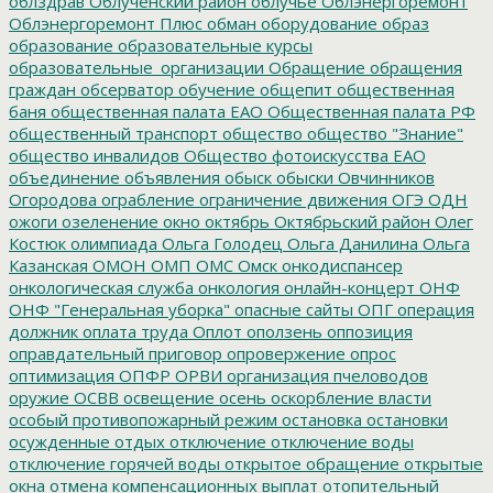
облздрав
Облученский район
облучье
Облэнергоремонт
Облэнергоремонт Плюс
обман
оборудование
образ
образование
образовательные курсы
образовательные_организации
Обращение
обращения
граждан
обсерватор
обучение
общепит
общественная
баня
общественная палата ЕАО
Общественная палата РФ
общественный транспорт
общество
общество "Знание"
общество инвалидов
Общество фотоискусства ЕАО
объединение
объявления
обыск
обыски
Овчинников
Огородова
ограбление
ограничение движения
ОГЭ
ОДН
ожоги
озеленение
окно
октябрь
Октябрьский район
Олег
Костюк
олимпиада
Ольга Голодец
Ольга Данилина
Ольга
Казанская
ОМОН
ОМП
ОМС
Омск
онкодиспансер
онкологическая служба
онкология
онлайн-концерт
ОНФ
ОНФ "Генеральная уборка"
опасные сайты
ОПГ
операция
должник
оплата труда
Оплот
оползень
оппозиция
оправдательный приговор
опровержение
опрос
оптимизация
ОПФР
ОРВИ
организация пчеловодов
оружие
ОСВВ
освещение
осень
оскорбление власти
особый противопожарный режим
остановка
остановки
осужденные
отдых
отключение
отключение воды
отключение горячей воды
открытое обращение
открытые
окна
отмена компенсационных выплат
отопительный