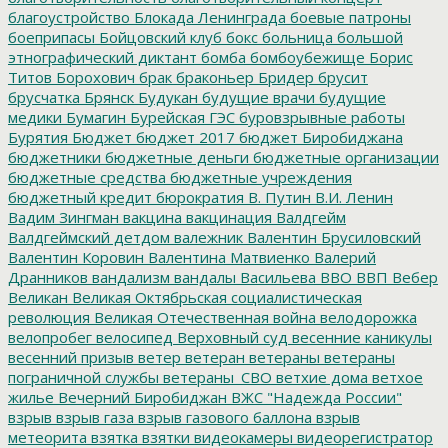
благоустройство
Блокада Ленинграда
боевые патроны
боеприпасы
Бойцовский клуб
бокс
больница
большой
этнографический диктант
бомба
бомбоубежище
Борис
Титов
Борохович
брак
браконьер
Бридер
брусит
брусчатка
Брянск
Будукан
будущие врачи
будущие
медики
Бумагин
Бурейская ГЭС
буровзрывные работы
Бурятия
Бюджет
бюджет 2017
бюджет Биробиджана
бюджетники
бюджетные деньги
бюджетные организации
бюджетные средства
бюджетные учреждения
бюджетный кредит
бюрократия
В. Путин
В.И. Ленин
Вадим Зингман
вакцина
вакцинация
Валдгейм
Валдгеймский детдом
валежник
Валентин Брусиловский
Валентин Коровин
Валентина Матвиенко
Валерий
Дранников
вандализм
вандалы
Васильева
ВВО
ВВП
Вебер
Великан
Великая Октябрьская социалистическая
революция
Великая Отечественная война
велодорожка
велопробег
велосипед
Верховный суд
весенние каникулы
весенний призыв
ветер
ветеран
ветераны
ветераны
пограничной службы
ветераны_СВО
ветхие дома
ветхое
жилье
Вечерний Биробиджан
ВЖС "Надежда России"
взрыв
взрыв газа
взрыв газового баллона
взрыв
метеорита
взятка
взятки
видеокамеры
видеорегистратор