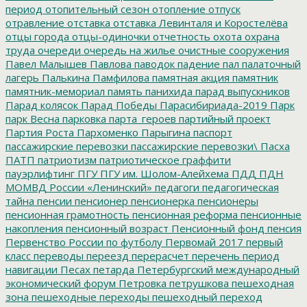
период
отопительный сезон
отопление
отпуск
отравление
отставка
отставка Левинталя и Коростелёва
отцы города
отцы-одиночки
отчетность
охота
охрана
труда
очереди
очередь на жилье
очистные сооружения
Павел Малышев
Павлова
паводок
падение
пал
палаточный
лагерь
Палькина
Памфилова
памятная акция
памятник
памятник-мемориал
память
панихида
парад выпускников
Парад колясок
Парад Победы
Парасибириада-2019
Парк
парк Весна
парковка
парта_героев
партийный проект
Партия Роста
Пархоменко
Парыгина
паспорт
пассажирские перевозки
пассажирские перевозки\
Пасха
ПАТП
патриотизм
патриотическое граффити
пауэрлифтинг
ПГУ
ПГУ им. Шолом-Алейхема
ПДД
ПДН
МОМВД России «Ленинский»
педагоги
педагогическая
тайна
пенсии
пенсионер
пенсионерка
пенсионеры
пенсионная грамотность
пенсионная реформа
пенсионные
накопления
пенсионный возраст
Пенсионный фонд
пенсия
Первенство России по футболу
Первомай 2017
первый
класс
переводы
переезд
перерасчет
перечень
период
навигации
Песах
петарда
Петербургский международный
экономический форум
Петровка
петрушкова
пешеходная
зона
пешеходные переходы
пешеходный переход