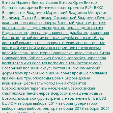
Виктор Ишавев
Виктор Ишаев
Виктор Орёл
Виктор
Солнцев
викторина
Винников
вице-премьер
ВИЧ
ВККС
Владивосток
Владимир Марковский
Владимир Мишустин
Владимир Путин
Владимир Сахаровский
Владимир Якушев
власть
внеплановая проверка
Внешний долг
внутренняя
политика
вода
водители
водка
водоемы
водоисточник
Водоканал
водолазы
водоналивные дамбы
водонапорная
башня
водоснабжение
военная служба
военные сборы
военный комиссар
ВОЗ
возврат_стеклотары
возгорание
воинский учет
война
война в Сирии
Войтенков
вокзал
волейбол
волк
Волонтеры
Волочаевка
Волочаевская битва
Волочаевский бой
вольная борьба
Ворожбит
Воропаева
воспитательная колония
воспоминания
Востокцемент
Восточный военный округ
Восточный экономический
форум
врач
врачебные ошибки
врачи
вредные привычки
временные трубопроводы
Время Биробиджана
всемирный фестиваль молодежи и студентов
Всероссийская перепись населения
Всероссийская
спартакиада пенсионеров
Всероссийский день ходьбы
Всероссийский конкурс
встреча_с_населением
ВТБъ
ВУЗ
ВЦИОМ
выборы
выборы 2017
выборы губернатора
выборы мэра
выборы ректора
выборы_2019
выборы_2021