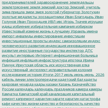
предпринимателей
здравоохранение
земледельцы
землетрясение
земля
земский доктор
Земский_учитель
зима пришла
змеи
змея
золотой губернатор
Золотухин
золотые медалисты
зоозащитники
Иван Благодырь
Иван
Голунов
Иван Проходцев
ИВЛ
ивс
Игорь Ткачев
игрушки
идиш
избиение
избирательная кампания
избирком
Известковый
измени жизнь к лучшему
Израиль
имена
импорт
инвалиды
инвестирование
инвестиции
инвестиционные проекты
индекс самоизоляции
индекс
человеческого развития
индексация
инновационное
развитие
иностранные государства
инспектор ДПС
инсульт
интервью
Интернет
инфекционная больница
инфекция
инфляция
инфраструктура
ипотека
Ирина
Пинчук
Иркутская область
иск
искусственная елка
искусственный_интеллект
исправительная колония
исследование
история
Итоги-2017
июль
июнь
июнь_2026
кабель линии электропередачи
кадетский бал
кадеты
кадровая чехарда
кадры
казаки
Казань
Казначейство
России
календарь
календарь праздников
камера
камеры
Камчатка
Камчатский край
канализация
капитальный
ремонт
капремонт
карантин
карате
каратин
катастрофа
кафе
качество жизни
качество и безопасность
качество