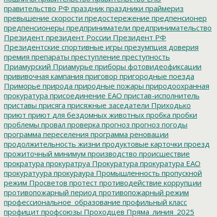
правительство РФ
праздник
праздники
праймериз
превышение скорости
предостережение
предпенсионер
предпенсионеры
предприниматели
предпринимательство
Президент
президент России
Президент РФ
Президентские спортивные игры
презумпция доверия
премия
препараты
преступление
преступность
Приамурский
Приамурье
приборы фотовидеофиксации
прививочная кампания
приговор
пригородные поезда
Приморье
природа
природные пожары
природоохранная
прокуратура
присоединение ЕАО
пристав-исполнитель
приставы
присяга
присяжные заседатели
Приходько
приют
приют для бездомных животных
пробка
пробки
проблемы
провал
проверка
прогноз
прогноз погоды
программа переселения
программа реновации
продолжительность жизни
продуктовые карточки
проезд
прожиточный минимум
производство
происшествие
прократура
прокуратруа
Прокуратура
прокуратура ЕАО
прокуратуура
прокураура
Промышленность
пропускной
режим
Просветов
протест
противодействие коррупции
противопожарный период
противопожарный режим
профессиональное_образование
профильный класс
профицит
профсоюзы
Проходцев
Пряма_линия_2025