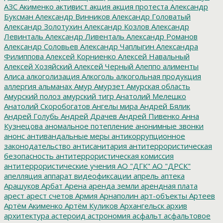
АЗС
Акименко
активист
акция
акция протеста
Александр
Буксман
Александр Винников
Александр Головатый
Александр Золотухин
Александр Козлов
Александр
Левинталь
Александр Ливенталь
Александр Романов
Александр Соловьев
Александр Чаплыгин
Александра
Филиппова
Алексей Корниенко
Алексей Навальный
Алексей Хозяйский
Алексей Черный
Алеппо
алименты
Алиса
алкоголизация
Алкоголь
алкогольная продукция
аллергия
альманах
Амур
Амурзет
Амурская область
Амурский полоз
амурский тигр
Анатолий Мелешко
Анатолий Скоробогатов
Ангелы мира
Андрей Бялик
Андрей Голубь
Андрей Драчев
Андрей Пивенко
Анна
Кузнецова
аномальное потепление
анонимные звонки
анонс
антивандальные меры
антикоррупционное
законодательство
антисанитария
антитеррористическая
безопасность
антитеррористическая комиссия
антитеррористические учения
АО "ДГК"
АО "ДРСК"
апелляция
аппарат видеофиксации
апрель
аптека
Арашуков
Арбат
Арена
аренда земли
арендная плата
арест
арест счетов
Армия
Арнаполин
арт-объекты
Артеев
Артём Акименко
Артём Куликов
Архангельск
архив
архитектура
астероид
астрономия
асфальт
асфальтовое