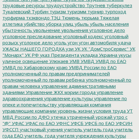
трудовые ресурсы
трудоустройство
Трутнев
туберкулез
Тукалевский
Турбин
туризм
туризмм
турнир
турпоход
турфирма
тхэквондо
ТЭЦ
Тюмень
тюрьма
Тяжелая
атлетика
убийство
уборка улиц
убыль
убыль населения
убыточность
увольнение
увольнения
уголовное дело
уголовное преследование
уголовный кодекс
уголовный
розыск
уголоное дело
уголь
угон
угон автомобиля
удача
УЖАСЫ НАШЕГО ГОРОДКА
узи
УК
УК "ДомСтроСервис"
УК
"Монарх"
УК РФ
указ Президента
укладка
Украина
укусы
уличное освещение
Улюкаев
УМВ
УМВД
УМВД по ЕАО
УМВД по Хабаровскому краю
УМВД России по ЕАО
уполномоченный по правам предпринимателей
уполномоченный по правам ребенка
уполномоченный по
правам человека
управление административными
зданиями
Управление ЖКХ мэрии города
управление
здравоохранения
управление культуры
управление по
опеке и попечительству
управляющая компания
управляющие компании
уровень жизни
условия труда
УТ
МВД России по ДФО
утечка
утраченный урожай
утро с
"@"
УФАС
УФАС по ЕАО
УФНС
УФСБ
УФСБ по ЕАО
УФСИН
УФССП
участковый
учения
учитель
учитель года
учитель
года ЕАО
учитель_года
учителя
учреждения культуры