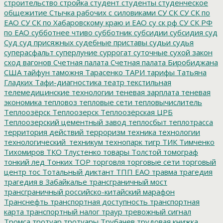
строительство
стройка
студент
студенты
студенческое
общежитие
Стычка рабочих с силовиками
СУ СК
СУ СК по
ЕАО
СУ СК по Хабаровскому краю и ЕАО
су ск рф
СУ СК РФ
по ЕАО
субботнее чтиво
субботник
субсидии
субсидия
суд
Суд
суд присяжных
судебные приставы
судьи
судья
суперасфальт
суперлуние
суррогат
суточные
сухой закон
сход вагонов
Счетная палата
Счетная палата Биробиджана
США
тайфун
таможня
Тарасенко
ТАРИ
тарифы
Татьяна
Гладких
Тафи-диагностика
театр
текстильная
телемедицинские технологии
теневая зарплата
теневая
экономика
тепловоз
тепловые сети
тепловычислитель
Теплоозёрск
Теплоозерск
Теплоозёрская ЦРБ
Теплоозерский цементный завод
теплосбыт
теплотрасса
территория действий
терроризм
техника
технологии
технологический_техникум
технопарк
тигр
ТИК
Тимченко
Тихомиров
ТКО
Тлустенко
товары
Толстой
томограф
тонкий лед
Тонких
ТОР
торговля
торговые сети
торговый
центр
тос
Тотальный диктант
ТПП ЕАО
травма
трагедия
трагедия в Забайкалье
трансграничный мост
трансграничный российско-китайский марафон
Транснефть
транспортная доступность
транспортная
карта
транспортный налог
траур
тревожный сигнал
Тромса
тротуар
тротуары
Трубачев
трудовая книжка