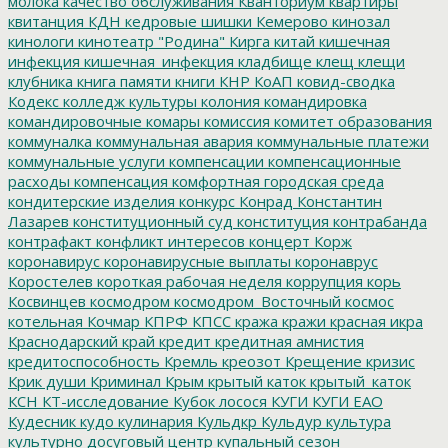
молока
качество обслуживания
Кванториум
квартиры
квитанция
КДН
кедровые шишки
Кемерово
кинозал
кинологи
кинотеатр "Родина"
Кирга
китай
кишечная
инфекция
кишечная_инфекция
кладбище
клещ
клещи
клубника
книга памяти
книги
КНР
КоАП
ковид-сводка
Кодекс
колледж культуры
колония
командировка
командировочные
комары
комиссия
комитет образования
коммуналка
коммунальная авария
коммунальные платежи
коммунальные услуги
компенсации
компенсационные
расходы
компенсация
комфортная городская среда
кондитерские изделия
конкурс
Конрад
Константин
Лазарев
конституционный суд
конституция
контрабанда
контрафакт
конфликт интересов
концерт
Корж
коронавирус
коронавирусные выплаты
коронаврус
Коростелев
короткая рабочая неделя
коррупция
корь
Косвинцев
космодром
космодром_Восточный
космос
котельная
Кочмар
КПРФ
КПСС
кража
кражи
красная икра
Краснодарский край
кредит
кредитная амнистия
кредитоспособность
Кремль
креозот
Крещение
кризис
Крик души
Криминал
Крым
крытый каток
крытый_каток
КСН
КТ-исследование
Кубок лосося
КУГИ
КУГИ ЕАО
Кудесник
кудо
кулинария
Кульдкр
Кульдур
культура
культурно досуговый центр
купальный сезон