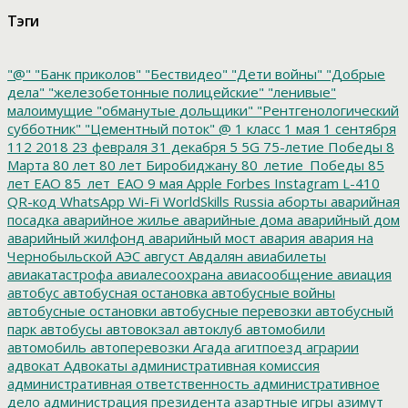
Тэги
"@"
"Банк приколов"
"Бествидео"
"Дети войны"
"Добрые
дела"
"железобетонные полицейские"
"ленивые"
малоимущие
"обманутые дольщики"
"Рентгенологический
субботник"
"Цементный поток"
@
1 класс
1 мая
1 сентября
112
2018
23 февраля
31 декабря
5
5G
75-летие Победы
8
Марта
80 лет
80 лет Биробиджану
80_летие_Победы
85
лет ЕАО
85_лет_ЕАО
9 мая
Apple
Forbes
Instagram
L-410
QR-код
WhatsApp
Wi-Fi
WorldSkills Russia
аборты
аварийная
посадка
аварийное жилье
аварийные дома
аварийный дом
аварийный жилфонд
аварийный мост
авария
авария на
Чернобыльской АЭС
август
Авдалян
авиабилеты
авиакатастрофа
авиалесоохрана
авиасообщение
авиация
автобус
автобусная остановка
автобусные войны
автобусные остановки
автобусные перевозки
автобусный
парк
автобусы
автовокзал
автоклуб
автомобили
автомобиль
автоперевозки
Агада
агитпоезд
аграрии
адвокат
Адвокаты
административная комиссия
административная ответственность
административное
дело
администрация президента
азартные игры
азимут