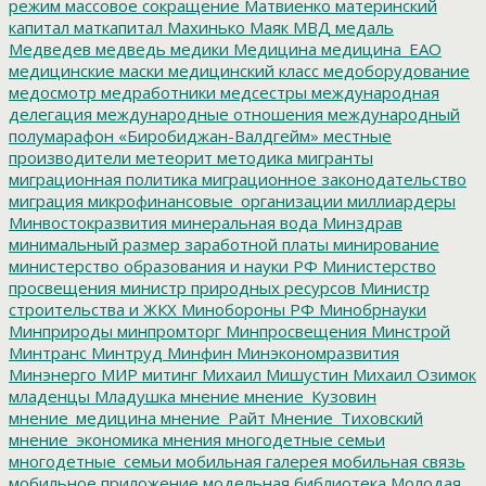
режим
массовое сокращение
Матвиенко
материнский
капитал
маткапитал
Махинько
Маяк
МВД
медаль
Медведев
медведь
медики
Медицина
медицина_ЕАО
медицинские маски
медицинский класс
медоборудование
медосмотр
медработники
медсестры
международная
делегация
международные отношения
международный
полумарафон «Биробиджан-Валдгейм»
местные
производители
метеорит
методика
мигранты
миграционная политика
миграционное законодательство
миграция
микрофинансовые_организации
миллиардеры
Минвостокразвития
минеральная вода
Минздрав
минимальный размер заработной платы
минирование
министерство образования и науки РФ
Министерство
просвещения
министр природных ресурсов
Министр
строительства и ЖКХ
Минобороны РФ
Минобрнауки
Минприроды
минпромторг
Минпросвещения
Минстрой
Минтранс
Минтруд
Минфин
Минэкономразвития
Минэнерго
МИР
митинг
Михаил Мишустин
Михаил Озимок
младенцы
Младушка
мнение
мнение_Кузовин
мнение_медицина
мнение_Райт
Мнение_Тиховский
мнение_экономика
мнения
многодетные семьи
многодетные_семьи
мобильная галерея
мобильная связь
мобильное приложение
модельная библиотека
Молодая