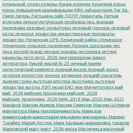
купальный_сезон
купюры
Кураж
курение
Куренков
курсы
курсы повышения квалификации
КФХ
лаборатория
Лаг ба-
Омер
лагерь
Лагошина
лайк
ЛДПР
Левинталь
Легкая
атлетика
легкоатлетическая пробежка
лед
ледовая
переправа
ледовые скульптуры
ледовый городок
ледовый
каток
ледоход
лекарства
лекарственные препараты
лекарство
Ленинская ЦРБ
Ленинский район
Ленинское
Ленинское сельское поселение
Леонид Школьник
лес
леса
лесной пожар
лесные пожары
лесопилка
летние
каникулы
лето
лето_2026
лжетерроризм
лимон
литература
Лицей
лицей № 23
личный прием
логистический комплеск
ложный вызов
ложный донос
лотерея
лоукостер
лунное затмение
лучший спасатель
лыжная гонка
льготная ипотека
льготники
льготные
лекарства
льготы
ЛЭП
люди ЕАО
люк
Магнитогорск
май
май_2026
майские праздники
майские_2026
майские_праздники_2026
МАК-2019
Мак-2020
Мак-2021
Макаров
Максим Акимов
Максим Семенов
Максим Шупиков
макулатура
Мама-предприниматель
Мамедов
маммография
мамография
мандарин
мандарины
Марвин
Токайер
Мария Костюк
Марк Кауфман
маркировка товаров
Марковский
март
март_2026
маска
Масленица
масочный