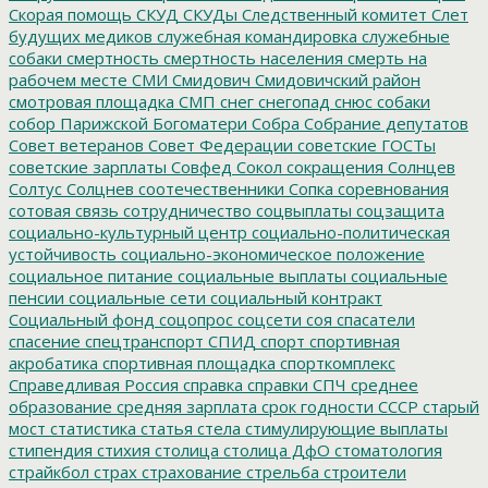
Скорая помощь
СКУД
СКУДы
Следственный комитет
Слет
будущих медиков
служебная командировка
служебные
собаки
смертность
смертность населения
смерть на
рабочем месте
СМИ
Смидович
Смидовичский район
смотровая площадка
СМП
снег
снегопад
снюс
собаки
собор Парижской Богоматери
Собра
Собрание депутатов
Совет ветеранов
Совет Федерации
советские ГОСТы
советские зарплаты
Совфед
Сокол
сокращения
Солнцев
Солтус
Солцнев
соотечественники
Сопка
соревнования
сотовая связь
сотрудничество
соцвыплаты
соцзащита
социально-культурный центр
социально-политическая
устойчивость
социально-экономическое положение
социальное питание
социальные выплаты
социальные
пенсии
социальные сети
социальный контракт
Социальный фонд
соцопрос
соцсети
соя
спасатели
спасение
спецтранспорт
СПИД
спорт
спортивная
акробатика
спортивная площадка
спорткомплекс
Справедливая Россия
справка
справки
СПЧ
среднее
образование
средняя зарплата
срок годности
СССР
старый
мост
статистика
статья
стела
стимулирующие выплаты
стипендия
стихия
столица
столица ДфО
стоматология
страйкбол
страх
страхование
стрельба
строители