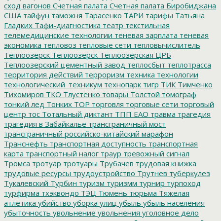
сход вагонов
Счетная палата
Счетная палата Биробиджана
США
тайфун
таможня
Тарасенко
ТАРИ
тарифы
Татьяна
Гладких
Тафи-диагностика
театр
текстильная
телемедицинские технологии
теневая зарплата
теневая
экономика
тепловоз
тепловые сети
тепловычислитель
Теплоозёрск
Теплоозерск
Теплоозёрская ЦРБ
Теплоозерский цементный завод
теплосбыт
теплотрасса
территория действий
терроризм
техника
технологии
технологический_техникум
технопарк
тигр
ТИК
Тимченко
Тихомиров
ТКО
Тлустенко
товары
Толстой
томограф
тонкий лед
Тонких
ТОР
торговля
торговые сети
торговый
центр
тос
Тотальный диктант
ТПП ЕАО
травма
трагедия
трагедия в Забайкалье
трансграничный мост
трансграничный российско-китайский марафон
Транснефть
транспортная доступность
транспортная
карта
транспортный налог
траур
тревожный сигнал
Тромса
тротуар
тротуары
Трубачев
трудовая книжка
трудовые ресурсы
трудоустройство
Трутнев
туберкулез
Тукалевский
Турбин
туризм
туризмм
турнир
турпоход
турфирма
тхэквондо
ТЭЦ
Тюмень
тюрьма
Тяжелая
атлетика
убийство
уборка улиц
убыль
убыль населения
убыточность
увольнение
увольнения
уголовное дело