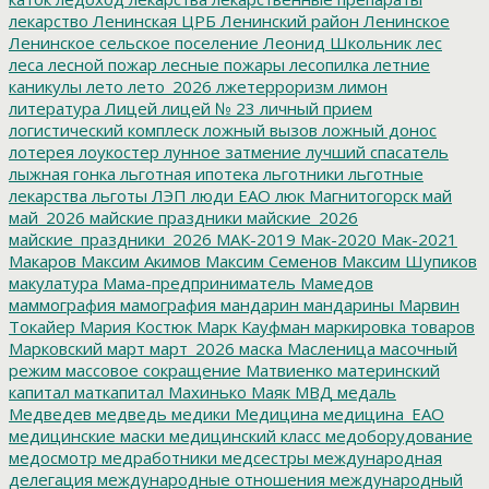
лекарство
Ленинская ЦРБ
Ленинский район
Ленинское
Ленинское сельское поселение
Леонид Школьник
лес
леса
лесной пожар
лесные пожары
лесопилка
летние
каникулы
лето
лето_2026
лжетерроризм
лимон
литература
Лицей
лицей № 23
личный прием
логистический комплеск
ложный вызов
ложный донос
лотерея
лоукостер
лунное затмение
лучший спасатель
лыжная гонка
льготная ипотека
льготники
льготные
лекарства
льготы
ЛЭП
люди ЕАО
люк
Магнитогорск
май
май_2026
майские праздники
майские_2026
майские_праздники_2026
МАК-2019
Мак-2020
Мак-2021
Макаров
Максим Акимов
Максим Семенов
Максим Шупиков
макулатура
Мама-предприниматель
Мамедов
маммография
мамография
мандарин
мандарины
Марвин
Токайер
Мария Костюк
Марк Кауфман
маркировка товаров
Марковский
март
март_2026
маска
Масленица
масочный
режим
массовое сокращение
Матвиенко
материнский
капитал
маткапитал
Махинько
Маяк
МВД
медаль
Медведев
медведь
медики
Медицина
медицина_ЕАО
медицинские маски
медицинский класс
медоборудование
медосмотр
медработники
медсестры
международная
делегация
международные отношения
международный