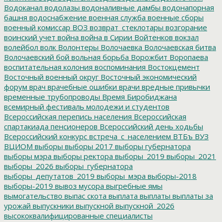
Водоканал
водолазы
водоналивные дамбы
водонапорная
башня
водоснабжение
военная служба
военные сборы
военный комиссар
ВОЗ
возврат_стеклотары
возгорание
воинский учет
война
война в Сирии
Войтенков
вокзал
волейбол
волк
Волонтеры
Волочаевка
Волочаевская битва
Волочаевский бой
вольная борьба
Ворожбит
Воропаева
воспитательная колония
воспоминания
Востокцемент
Восточный военный округ
Восточный экономический
форум
врач
врачебные ошибки
врачи
вредные привычки
временные трубопроводы
Время Биробиджана
всемирный фестиваль молодежи и студентов
Всероссийская перепись населения
Всероссийская
спартакиада пенсионеров
Всероссийский день ходьбы
Всероссийский конкурс
встреча_с_населением
ВТБъ
ВУЗ
ВЦИОМ
выборы
выборы 2017
выборы губернатора
выборы мэра
выборы ректора
выборы_2019
выборы_2021
выборы_2026
выборы_губернатора
выборы_депутатов_2019
выборы_мэра
выборы-2018
выборы-2019
вывоз мусора
выгребные ямы
вымогательство
выпас скота
выплата
выплаты
выплаты за
урожай
выпускники
выпускной
выпускной_2026
высококвалифицированные специалисты