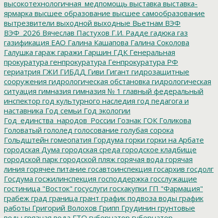
высокотехнологичная_медпомощь
выставка
выставка-
ярмарка
высшее образование
высшее самообразование
вытрезвители
выходной
выходные
Вьетнам
ВЭФ
ВЭФ_2026
Вячеслав Пастухов
Г.И. Радде
гадюка
газ
газификация ЕАО
Галина Кашапова
Галина Соколова
Галушка
гараж
гаражи
Гаршин
ГДК
Генеральная
прокуратура
генпрокуратура
Генпрокуратура РФ
гериатрия
ГЖИ
ГИБДД
Гиви
Гигант
гидрозащитные
сооружения
гидрологическая обстановка
гидрологическая
ситуация
гимназия
гимназия № 1
главный федеральный
инспектор
год культурного наследия
год педагога и
наставника
Год семьи
Год экологии
Год_единства_народов_России
Гознак
ГОК
Голикова
Головатый
гололед
голосование
голубая сорока
Гольдштейн
гомеопатия
Гордума
горки
горки на Арбате
городская Дума
городская среда
городское кладбище
городской парк
городской пляж
горячая вода
горячая
линия
горячее питание
госавтоинспекция
госархив
госдолг
Госдума
госжилинспекция
господдержка
госслужащие
гостиница "Восток"
госуслуги
госхакупки
ГП "Фармация"
грабеж
град
граница
грант
график подвоза воды
график
работы
Григорий Волохов
Грипп
Грудинин
грунтовые
воды
грязная вода
ГТО
губернатор
губернатор