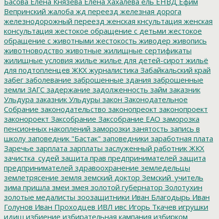
Басова
Елена Князева
Елена Хахалева
ель
ЕНВД
Ефим
Вепринский
жалоба
жд переезд
железная дорога
железнодорожный переезд
женская кнсультация
женская
консультация
жестокое обращение с детьми
жестокое
обращение с животными
жестокость
живодер
живопись
животноводство
животные
жилищные сертификаты
жилищные условия
жилье
жилье для детей-сирот
жильё
для подтопленцев
ЖКХ
журналистика
Забайкальский край
забег
заболевание
заброшенные здания
заброшенные
земли
ЗАГС
задержание
задолженность
займ
заказник
Ульдура
заказник Ульдуры
закон
Законодательное
Собрание
законодательство
законопреокт
законопроект
законороект
Заксобрание
Заксобрание ЕАО
заморозка
пенсионных накоплений
заморозки
занятость
запись в
школу
заповедник "Бастак"
заповедники
заработная плата
Заречье
зарплата
зарплаты
заслуженный работник ЖКХ
зачистка_судей
защита прав предпринимателей
защита
предпринимателей
здравоохранение
земледельцы
землетрясение
земля
земский доктор
Земский_учитель
зима пришла
змеи
змея
золотой губернатор
Золотухин
золотые медалисты
зоозащитники
Иван Благодырь
Иван
Голунов
Иван Проходцев
ИВЛ
ивс
Игорь Ткачев
игрушки
идиш
избиение
избирательная кампания
избирком