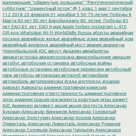
малоимущие
"обманутые дольщики"
"Рентгенологический
субботник"
"Цементный поток"
@
1 класс
1 мая
1 сентября
112
2018
23 февраля
31 декабря
5
5G
75-летие Победы
8
Марта
80 лет
80 лет Биробиджану
80_летие_Победы
85
лет ЕАО
85_лет_ЕАО
9 мая
Apple
Forbes
Instagram
L-410
QR-код
WhatsApp
Wi-Fi
WorldSkills Russia
аборты
аварийная
посадка
аварийное жилье
аварийные дома
аварийный дом
аварийный жилфонд
аварийный мост
авария
авария на
Чернобыльской АЭС
август
Авдалян
авиабилеты
авиакатастрофа
авиалесоохрана
авиасообщение
авиация
автобус
автобусная остановка
автобусные войны
автобусные остановки
автобусные перевозки
автобусный
парк
автобусы
автовокзал
автоклуб
автомобили
автомобиль
автоперевозки
Агада
агитпоезд
аграрии
адвокат
Адвокаты
административная комиссия
административная ответственность
административное
дело
администрация президента
азартные игры
азимут
АЗС
Акименко
активист
акция
акция протеста
Александр
Буксман
Александр Винников
Александр Головатый
Александр Золотухин
Александр Козлов
Александр
Левинталь
Александр Ливенталь
Александр Романов
Александр Соловьев
Александр Чаплыгин
Александра
Филиппова
Алексей Корниенко
Алексей Навальный