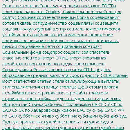
Совет ветеранов
Совет Федерации
советские ГОСТы
советские зарплаты
Совфед
Сокол
сокращения
Солнцев
Солтус
Солцнев
соотечественники
Сопка
соревнования
сотовая связь
сотрудничество
соцвыплаты
соцзащита
социально-культурный центр
социально-политическая
устойчивость
социально-экономическое положение
социальное питание
социальные выплаты
социальные
пенсии
социальные сети
социальный контракт
Социальный фонд
соцопрос
соцсети
соя
спасатели
спасение
спецтранспорт
СПИД
спорт
спортивная
акробатика
спортивная площадка
спорткомплекс
Справедливая Россия
справка
справки
СПЧ
среднее
образование
средняя зарплата
срок годности
СССР
старый
мост
статистика
статья
стела
стимулирующие выплаты
стипендия
стихия
столица
столица ДфО
стоматология
страйкбол
страх
страхование
стрельба
строители
строительство
стройка
студент
студенты
студенческое
общежитие
Стычка рабочих с силовиками
СУ СК
СУ СК по
ЕАО
СУ СК по Хабаровскому краю и ЕАО
су ск рф
СУ СК РФ
по ЕАО
субботнее чтиво
субботник
субсидии
субсидия
суд
Суд
суд присяжных
судебные приставы
судьи
судья
суперасфальт
суперлуние
суррогат
суточные
сухой закон