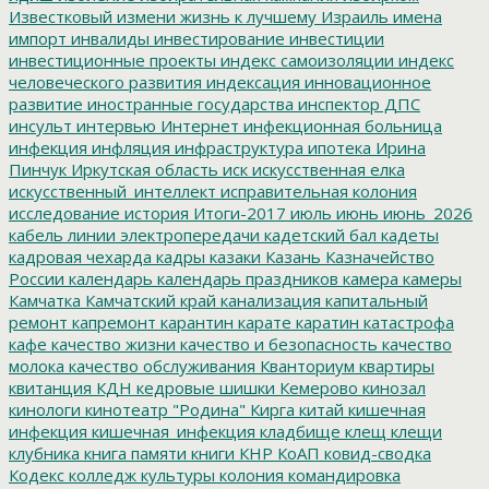
Известковый
измени жизнь к лучшему
Израиль
имена
импорт
инвалиды
инвестирование
инвестиции
инвестиционные проекты
индекс самоизоляции
индекс
человеческого развития
индексация
инновационное
развитие
иностранные государства
инспектор ДПС
инсульт
интервью
Интернет
инфекционная больница
инфекция
инфляция
инфраструктура
ипотека
Ирина
Пинчук
Иркутская область
иск
искусственная елка
искусственный_интеллект
исправительная колония
исследование
история
Итоги-2017
июль
июнь
июнь_2026
кабель линии электропередачи
кадетский бал
кадеты
кадровая чехарда
кадры
казаки
Казань
Казначейство
России
календарь
календарь праздников
камера
камеры
Камчатка
Камчатский край
канализация
капитальный
ремонт
капремонт
карантин
карате
каратин
катастрофа
кафе
качество жизни
качество и безопасность
качество
молока
качество обслуживания
Кванториум
квартиры
квитанция
КДН
кедровые шишки
Кемерово
кинозал
кинологи
кинотеатр "Родина"
Кирга
китай
кишечная
инфекция
кишечная_инфекция
кладбище
клещ
клещи
клубника
книга памяти
книги
КНР
КоАП
ковид-сводка
Кодекс
колледж культуры
колония
командировка