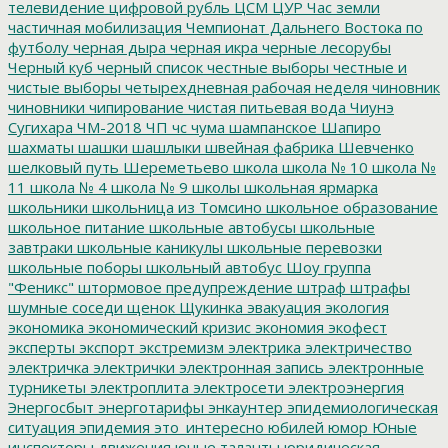
телевидение
цифровой рубль
ЦСМ
ЦУР
Час земли
частичная мобилизация
Чемпионат Дальнего Востока по
футболу
черная дыра
черная икра
черные лесорубы
Черный куб
черный список
честные выборы
честные и
чистые выборы
четырехдневная рабочая неделя
чиновник
чиновники
чипирование
чистая питьевая вода
Чиунэ
Сугихара
ЧМ-2018
ЧП
чс
чума
шампанское
Шапиро
шахматы
шашки
шашлыки
швейная фабрика
Шевченко
шелковый путь
Шереметьево
школа
школа № 10
школа №
11
школа № 4
школа № 9
школы
школьная ярмарка
школьники
школьница из Томсино
школьное образование
школьное питание
школьные автобусы
школьные
завтраки
школьные каникулы
школьные перевозки
школьные поборы
школьный автобус
Шоу группа
"Феникс"
штормовое предупреждение
штраф
штрафы
шумные соседи
щенок
Щукинка
эвакуация
экология
экономика
экономический кризис
экономия
экофест
эксперты
экспорт
экстремизм
электрика
электричество
электричка
электрички
электронная запись
электронные
турникеты
электроплита
электросети
электроэнергия
Энергосбыт
энерготарифы
энкаунтер
эпидемиологическая
ситуация
эпидемия
это_интересно
юбилей
юмор
Юные
инспекторы движения
юные таланты
юридическая