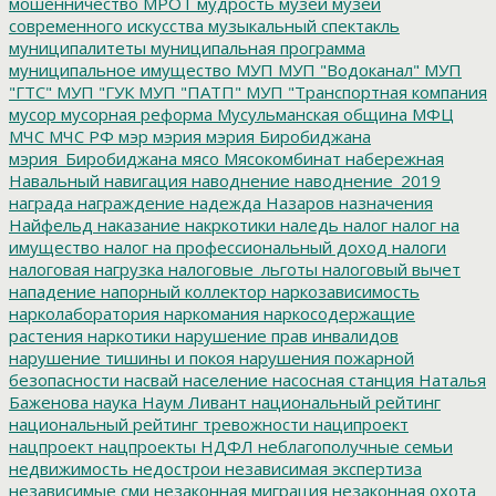
мошенничество
МРОТ
мудрость
музей
музей
современного искусства
музыкальный спектакль
муниципалитеты
муниципальная программа
муниципальное имущество
МУП
МУП "Водоканал"
МУП
"ГТС"
МУП "ГУК
МУП "ПАТП"
МУП "Транспортная компания
мусор
мусорная реформа
Мусульманская община
МФЦ
МЧС
МЧС РФ
мэр
мэрия
мэрия Биробиджана
мэрия_Биробиджана
мясо
Мясокомбинат
набережная
Навальный
навигация
наводнение
наводнение_2019
награда
награждение
надежда
Назаров
назначения
Найфельд
наказание
накркотики
наледь
налог
налог на
имущество
налог на профессиональный доход
налоги
налоговая нагрузка
налоговые_льготы
налоговый вычет
нападение
напорный коллектор
наркозависимость
нарколаборатория
наркомания
наркосодержащие
растения
наркотики
нарушение прав инвалидов
нарушение тишины и покоя
нарушения пожарной
безопасности
насвай
население
насосная станция
Наталья
Баженова
наука
Наум Ливант
национальный рейтинг
национальный рейтинг тревожности
наципроект
нацпроект
нацпроекты
НДФЛ
неблагополучные семьи
недвижимость
недострои
независимая экспертиза
независимые сми
незаконная миграция
незаконная охота