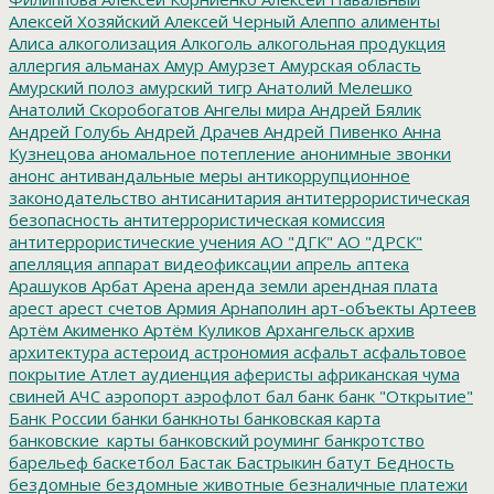
Алексей Хозяйский
Алексей Черный
Алеппо
алименты
Алиса
алкоголизация
Алкоголь
алкогольная продукция
аллергия
альманах
Амур
Амурзет
Амурская область
Амурский полоз
амурский тигр
Анатолий Мелешко
Анатолий Скоробогатов
Ангелы мира
Андрей Бялик
Андрей Голубь
Андрей Драчев
Андрей Пивенко
Анна
Кузнецова
аномальное потепление
анонимные звонки
анонс
антивандальные меры
антикоррупционное
законодательство
антисанитария
антитеррористическая
безопасность
антитеррористическая комиссия
антитеррористические учения
АО "ДГК"
АО "ДРСК"
апелляция
аппарат видеофиксации
апрель
аптека
Арашуков
Арбат
Арена
аренда земли
арендная плата
арест
арест счетов
Армия
Арнаполин
арт-объекты
Артеев
Артём Акименко
Артём Куликов
Архангельск
архив
архитектура
астероид
астрономия
асфальт
асфальтовое
покрытие
Атлет
аудиенция
аферисты
африканская чума
свиней
АЧС
аэропорт
аэрофлот
бал
банк
банк "Открытие"
Банк России
банки
банкноты
банковская карта
банковские_карты
банковский роуминг
банкротство
барельеф
баскетбол
Бастак
Бастрыкин
батут
Бедность
бездомные
бездомные животные
безналичные платежи