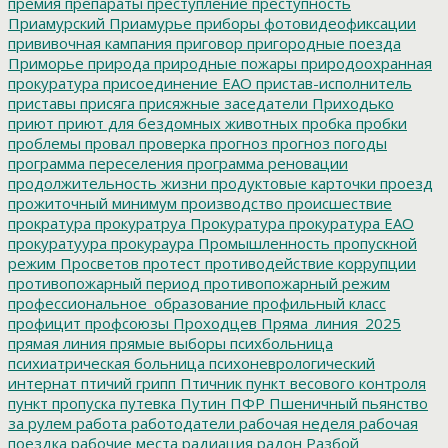
премия
препараты
преступление
преступность
Приамурский
Приамурье
приборы фотовидеофиксации
прививочная кампания
приговор
пригородные поезда
Приморье
природа
природные пожары
природоохранная
прокуратура
присоединение ЕАО
пристав-исполнитель
приставы
присяга
присяжные заседатели
Приходько
приют
приют для бездомных животных
пробка
пробки
проблемы
провал
проверка
прогноз
прогноз погоды
программа переселения
программа реновации
продолжительность жизни
продуктовые карточки
проезд
прожиточный минимум
производство
происшествие
прократура
прокуратруа
Прокуратура
прокуратура ЕАО
прокуратуура
прокураура
Промышленность
пропускной
режим
Просветов
протест
противодействие коррупции
противопожарный период
противопожарный режим
профессиональное_образование
профильный класс
профицит
профсоюзы
Проходцев
Пряма_линия_2025
прямая линия
прямые выборы
психбольница
психиатрическая больница
психоневрологический
интернат
птичий грипп
Птичник
пункт весового контроля
пункт пропуска
путевка
Путин
ПФР
Пшеничный
пьянство
за рулем
работа
работодатели
рабочая неделя
рабочая
поездка
рабочие места
радиация
радон
Разбой