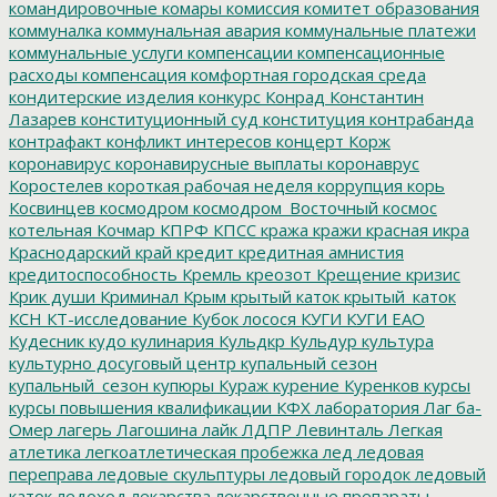
командировочные
комары
комиссия
комитет образования
коммуналка
коммунальная авария
коммунальные платежи
коммунальные услуги
компенсации
компенсационные
расходы
компенсация
комфортная городская среда
кондитерские изделия
конкурс
Конрад
Константин
Лазарев
конституционный суд
конституция
контрабанда
контрафакт
конфликт интересов
концерт
Корж
коронавирус
коронавирусные выплаты
коронаврус
Коростелев
короткая рабочая неделя
коррупция
корь
Косвинцев
космодром
космодром_Восточный
космос
котельная
Кочмар
КПРФ
КПСС
кража
кражи
красная икра
Краснодарский край
кредит
кредитная амнистия
кредитоспособность
Кремль
креозот
Крещение
кризис
Крик души
Криминал
Крым
крытый каток
крытый_каток
КСН
КТ-исследование
Кубок лосося
КУГИ
КУГИ ЕАО
Кудесник
кудо
кулинария
Кульдкр
Кульдур
культура
культурно досуговый центр
купальный сезон
купальный_сезон
купюры
Кураж
курение
Куренков
курсы
курсы повышения квалификации
КФХ
лаборатория
Лаг ба-
Омер
лагерь
Лагошина
лайк
ЛДПР
Левинталь
Легкая
атлетика
легкоатлетическая пробежка
лед
ледовая
переправа
ледовые скульптуры
ледовый городок
ледовый
каток
ледоход
лекарства
лекарственные препараты