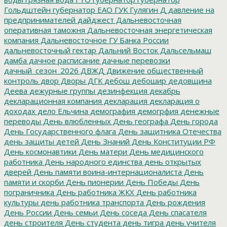
Гольдштейн
губернатор ЕАО
ГУК
Гулягин
Д
давление на
предпринимателей
дайджест
Дальневосточная
оперативная таможня
Дальневосточная энергетическая
компания
Дальневосточное ГУ Банка России
дальневосточный гектар
Дальний Восток
Дальсельмаш
дамба
дачное расписание
дачные перевозки
дачный_сезон_2026
ДВЖД
Движение общественный
контроль
двор
Дворы
ДГК
дебош
дебошир
дедовщина
Деева
дежурные группы
дезинфекция
декабрь
декларационная компания
декларация
декларация о
доходах
дело Ельчина
демография
демогрфия
денежные
переводы
День влюбленных
День географа
День города
День Государственного флага
День защитника Отечества
день защиты детей
День Знаний
День Конституции РФ
День космонавтики
День матери
День медицинского
работника
День народного единства
день открытых
дверей
День памяти воина-интернационалиста
День
памяти и скорби
День пионерии
День Победы
День
пограничника
День работника ЖКХ
День работника
культуры
день работника транспорта
День рождения
День России
День семьи
День соседа
День спасателя
день строителя
День студента
день тигра
день учителя