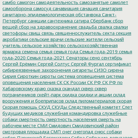
самбо
самогон
самодеятельность
самозанятые
самолет
самооборона
самосуд
санавиация
санация
санитария
санитарно-эпидемиологическая обстанвока
Санкт-
Петербург
санкции
сантехника
сатира
Сбербанк
сбор
вещей
сбор на здравоохранение
свадьба
свалка
свалки
светофоры
свищ
связь
священнослужитель
секта
секция
акробатики
сельские врачи
сельские жители
сельский
учитель
сельское хозяйство
сельскохозяйственная
ярмарка
семена
семья
семья года
Семья года-2019
семья
года-2020
Семья года-2021
Сенаторы
сено
сентябрь
Сергей Ерёмин
Сергей Солтус
Сергей Фургал
сертификат
сибиреязвенные захоронения
сигареты
СИЗО
сирена
Сирия
Сироткин
сироты
система оповещения
система
оповещения населения
СК
СК России
СК РФ
СК РФ по
Хабаровскому краю
сказка
скандал
сквер
сквер
пограничников
скейт-парк
скидка
скидки и акции
склад
вооружения и боеприпасов
склад пиломатериалов
скорая
Скорая помощь
СКУД
СКУДы
Следственный комитет
Слет
будущих медиков
служебная командировка
служебные
собаки
смертность
смертность населения
смерть на
рабочем месте
СМИ
Смидович
Смидовичский район
смотровая площадка
СМП
снег
снегопад
снюс
собаки
собор Парижской Богоматери
Собра
Собрание депутатов