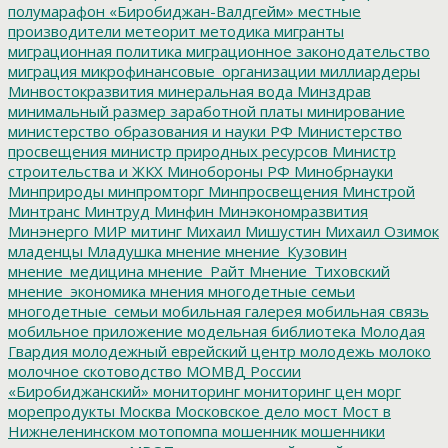
полумарафон «Биробиджан-Валдгейм»
местные
производители
метеорит
методика
мигранты
миграционная политика
миграционное законодательство
миграция
микрофинансовые_организации
миллиардеры
Минвостокразвития
минеральная вода
Минздрав
минимальный размер заработной платы
минирование
министерство образования и науки РФ
Министерство
просвещения
министр природных ресурсов
Министр
строительства и ЖКХ
Минобороны РФ
Минобрнауки
Минприроды
минпромторг
Минпросвещения
Минстрой
Минтранс
Минтруд
Минфин
Минэкономразвития
Минэнерго
МИР
митинг
Михаил Мишустин
Михаил Озимок
младенцы
Младушка
мнение
мнение_Кузовин
мнение_медицина
мнение_Райт
Мнение_Тиховский
мнение_экономика
мнения
многодетные семьи
многодетные_семьи
мобильная галерея
мобильная связь
мобильное приложение
модельная библиотека
Молодая
Гвардия
молодежный еврейский центр
молодежь
молоко
молочное скотоводство
МОМВД России
«Биробиджанский»
мониторинг
мониторинг цен
морг
морепродукты
Москва
Московское дело
мост
Мост в
Нижнеленинском
мотопомпа
мошенник
мошенники