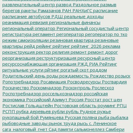
развлекательный центр
развод
Раздольное
размыв
берегов
ракеты
Рамазанов
РАН
РАНХиГС
расписание
расписание автобусов
РДШ
реальные доходы
реанимация
ревизия
региональные финансы
региональный оператор
Региональный сосудистый центр
регистратура
регламент
регоператор
регоператор по тко
режим самоизоляции
резиновая квартира
резиновые
квартиры
рейд
рейинг
рейтинг
рейтинг_2026
реклама
реконструкция
ректор
религия
ремонт
ремонт дорог
реорганизация
реструктуризация
ресурсный центр
ресурсоснабжающая организация
РЖД
РИА Рейтинг
ритуальные услуги
рйтинг
рогатый скот
роддом
Родительский день
роды
рождаемость
Рождество
розыск
Ропотребнадзор
Росавиация
Росводресурсы
Росгвардия
Роскачество
Роскомнадзор
Росконтроль
Рослесхоз
Роспотребнадзор
россельхознадзор
российская
экономика
Российский Азимут
Россия
Росстат
рост цен
Ростислав Гольдштейн
Ростовская область
роуминг
РПЦ
РСПП
рубка деревьев
рубли
рубль
Рудное
ружье
рукопашный бой
Румянцева
Русская поляна
рыба
рыбалка
рыбоводные заводы
рынок труда
рысь
с. Ленинское
сага_налоговый_гнет
Сад памяти
сальмонеллез
Самбери