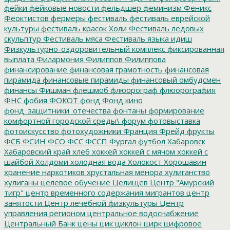
фейки
фейковые новости
фельдшер
феминизм
Феникс
Феоктистов
фермеры
фестиваль
фестиваль еврейской
культуры
фестиваль красок Холи
Фестиваль ледовых
скульптур
Фестиваль мяса
Фестиваль языка идиш
Физкультурно-оздоровительный комплекс
фиксированная
выплата
Филармония
Филиппов
Филиппова
финансирование
финансовая грамотность
финансовая
пирамида
финансовые пирамиды
финансовый омбудсмен
финансы
Фишман
флешмоб
флюорограф
флюорография
ФНС
фобия
ФОКОТ
фонд
Фонд кино
фонд_защитники_отечества
фонтаны
формирование
комфортной городской среды\
форум
фотовыставка
фотоискусство
фотохудожники
Франция
Фрейд
фрукты
ФСБ
ФСИН
ФСО
ФСС
ФССП
Фургал
футбол
Хабаровск
Хабаровский край
хлеб
хоккей
хоккей с мячом
хоккей с
шайбой
Холдоми
холодная вода
Холокост
Хорошавин
хранение наркотиков
хрустальная менора
хулиганство
хулиганы
целевое обучение
Целищев
Центр "Амурский
тигр"
центр временного содержания мигрантов
центр
занятости
Центр лечебной физкультуры
Центр
управления регионом
центральное водоснабжение
Центральный Банк
цены
цик
циклон
цирк
цифровое