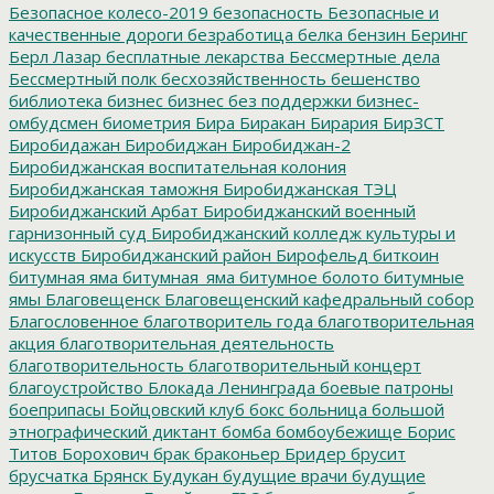
Безопасное колесо-2019
безопасность
Безопасные и
качественные дороги
безработица
белка
бензин
Беринг
Берл Лазар
бесплатные лекарства
Бессмертные дела
Бессмертный полк
бесхозяйственность
бешенство
библиотека
бизнес
бизнес без поддержки
бизнес-
омбудсмен
биометрия
Бира
Биракан
Бирария
БирЗСТ
Биробидажан
Биробиджан
Биробиджан-2
Биробиджанская воспитательная колония
Биробиджанская таможня
Биробиджанская ТЭЦ
Биробиджанский Арбат
Биробиджанский военный
гарнизонный суд
Биробиджанский колледж культуры и
искусств
Биробиджанский район
Бирофельд
биткоин
битумная яма
битумная_яма
битумное болото
битумные
ямы
Благовещенск
Благовещенский кафедральный собор
Благословенное
благотворитель года
благотворительная
акция
благотворительная деятельность
благотворительность
благотворительный концерт
благоустройство
Блокада Ленинграда
боевые патроны
боеприпасы
Бойцовский клуб
бокс
больница
большой
этнографический диктант
бомба
бомбоубежище
Борис
Титов
Борохович
брак
браконьер
Бридер
брусит
брусчатка
Брянск
Будукан
будущие врачи
будущие