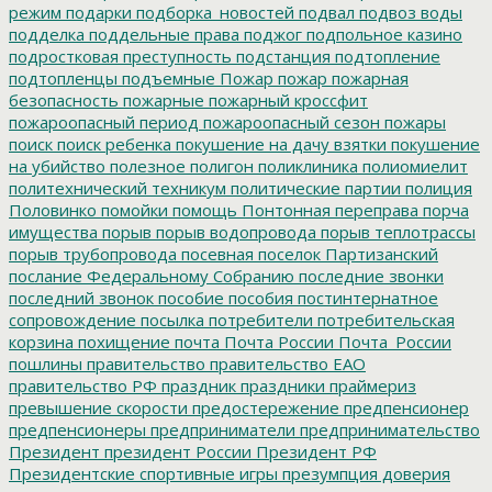
режим
подарки
подборка_новостей
подвал
подвоз воды
подделка
поддельные права
поджог
подпольное казино
подростковая преступность
подстанция
подтопление
подтопленцы
подъемные
Пожар
пожар
пожарная
безопасность
пожарные
пожарный кроссфит
пожароопасный период
пожароопасный сезон
пожары
поиск
поиск ребенка
покушение на дачу взятки
покушение
на убийство
полезное
полигон
поликлиника
полиомиелит
политехнический техникум
политические партии
полиция
Половинко
помойки
помощь
Понтонная переправа
порча
имущества
порыв
порыв водопровода
порыв теплотрассы
порыв трубопровода
посевная
поселок Партизанский
послание Федеральному Собранию
последние звонки
последний звонок
пособие
пособия
постинтернатное
сопровождение
посылка
потребители
потребительская
корзина
похищение
почта
Почта России
Почта_России
пошлины
правительство
правительство ЕАО
правительство РФ
праздник
праздники
праймериз
превышение скорости
предостережение
предпенсионер
предпенсионеры
предприниматели
предпринимательство
Президент
президент России
Президент РФ
Президентские спортивные игры
презумпция доверия