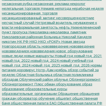
незаконная рубка
незаконная_реклама
некролог
нелегальная торговля
Немаев
непогода
нерабочая неделя
несанкционированная_торговля
несанкционированный_митинг
несовершеннолетние
несчастный случай
Нетрезвый водитель
неуважение к
власти
неформальная занятость
нефть
Нижнеленинский
пункт пропуска
Николаевка
николаевка_памятник
Николаевская районная больница
Николай Канделя
никотин
НК РФ
НКО
НКО «РОКР»
Новая звезда
Новгородская область
нововвведение
нововведение
нововведениея
нововведения
новое_оборудование
новые люди
новые маршруты
Новый год
новый год_2021
новый год_2022
новый год_2024
новый учебный год
новый_год_2024
новый_год_2025
новый_год_2026
нормы
питания
норовирус
Нотр-Дам
ноябрь
обзор событий за
неделю
Областная больница
областная поликлиника
облздрав
Облученский район
облучье
Облэнергоремонт
Облэнергоремонт Плюс
обман
оборудование
образ
образование
образовательные курсы
образовательные_организации
Обращение
обращения
граждан
обсерватор
обучение
общепит
общественная
баня
общественная палата ЕАО
Общественная палата РФ