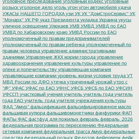
уголовное преследование
уголовный кодекс
уголовный
розыск
уголоное дело
уголь
угон
угон автомобиля
удача
УЖАСЫ НАШЕГО ГОРОДКА
узи
УК
УК "ДомСтроСервис"
УК
"Монарх"
УК РФ
указ Президента
укладка
Украина
укусы
уличное освещение
Улюкаев
УМВ
УМВД
УМВД по ЕАО
УМВД по Хабаровскому краю
УМВД России по ЕАО
уполномоченный по правам предпринимателей
уполномоченный по правам ребенка
уполномоченный по
правам человека
управление административными
зданиями
Управление ЖКХ мэрии города
управление
здравоохранения
управление культуры
управление по
опеке и попечительству
управляющая компания
управляющие компании
уровень жизни
условия труда
УТ
МВД России по ДФО
утечка
утраченный урожай
утро с
"@"
УФАС
УФАС по ЕАО
УФНС
УФСБ
УФСБ по ЕАО
УФСИН
УФССП
участковый
учения
учитель
учитель года
учитель
года ЕАО
учитель_года
учителя
учреждения культуры
ФАД "Амур"
фальсификация
фальсифицированное масло
фальшивая купюра
фальшивомонетчики
фанфурики
ФАП
ФАПы
ФАС
фастфуд для пожилых
февраль
февраль_2026
федеральная программа по переселению
Федеральная
сетевая компания
федеральная трасса Амур
федеральные
средства
федеральный розыск
Федотов
фейерверк
фейк