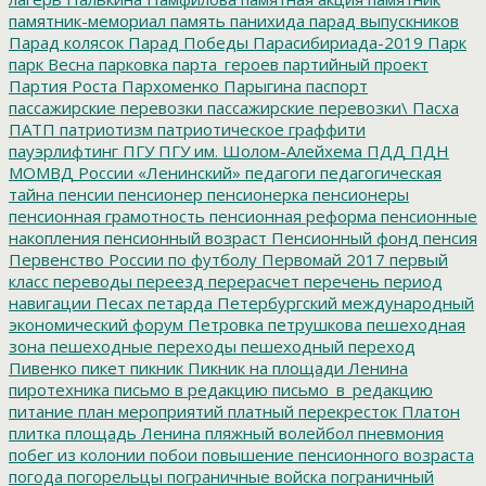
памятник-мемориал
память
панихида
парад выпускников
Парад колясок
Парад Победы
Парасибириада-2019
Парк
парк Весна
парковка
парта_героев
партийный проект
Партия Роста
Пархоменко
Парыгина
паспорт
пассажирские перевозки
пассажирские перевозки\
Пасха
ПАТП
патриотизм
патриотическое граффити
пауэрлифтинг
ПГУ
ПГУ им. Шолом-Алейхема
ПДД
ПДН
МОМВД России «Ленинский»
педагоги
педагогическая
тайна
пенсии
пенсионер
пенсионерка
пенсионеры
пенсионная грамотность
пенсионная реформа
пенсионные
накопления
пенсионный возраст
Пенсионный фонд
пенсия
Первенство России по футболу
Первомай 2017
первый
класс
переводы
переезд
перерасчет
перечень
период
навигации
Песах
петарда
Петербургский международный
экономический форум
Петровка
петрушкова
пешеходная
зона
пешеходные переходы
пешеходный переход
Пивенко
пикет
пикник
Пикник на площади Ленина
пиротехника
письмо в редакцию
письмо_в_редакцию
питание
план мероприятий
платный перекресток
Платон
плитка
площадь Ленина
пляжный волейбол
пневмония
побег из колонии
побои
повышение пенсионного возраста
погода
погорельцы
пограничные войска
пограничный