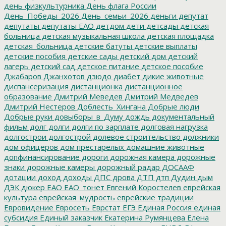
день физкультурника
День флага России
День_Победы_2026
День_семьи_2026
деньги
депутат
депутаты
депутаты ЕАО
детдом
дети
детсады
детская
больница
детская музыкальная школа
детская площадка
детская_больница
детские батуты
детские выплаты
детские пособия
детские сады
детский дом
детский
лагерь
детский сад
детское питание
детское пособие
Джабаров
Джанхотов
дзюдо
диабет
дикие животные
диспансеризация
дистанционка
дистанционное
образование
Дмитрий Меведев
Дмитрий Медведев
Дмитрий Нестеров
Доблесть_Хингана
Добрые люди
Добрые руки
довыборы_в_Думу
дождь
документальный
фильм
долг
долги
долги по зарплате
долговая нагрузка
долгострои
долгострой
долевое строительство
должники
дом офицеров
дом престарелых
домашние животные
допфинансирование
дороги
дорожная камера
дорожные
знаки
дорожные камеры
дорожный радар
ДОСААФ
дотации
доход
доходы
ДПС
дрова
ДТП
дтп
Дудин
дым
ДЭК
дюкер
ЕАО
ЕАО_тонет
Евгений Коростелев
еврейская
культура
еврейская_мудрость
еврейские традиции
Евровидение
Евросеть
Еврстат
ЕГЭ
Единая Россия
единая
субсидия
Единый заказчик
Екатерина Румянцева
Елена