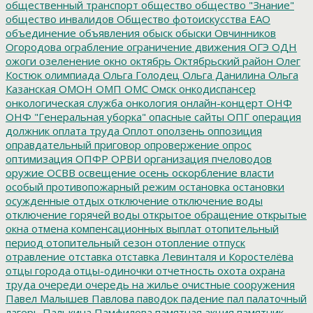
общественный транспорт
общество
общество "Знание"
общество инвалидов
Общество фотоискусства ЕАО
объединение
объявления
обыск
обыски
Овчинников
Огородова
ограбление
ограничение движения
ОГЭ
ОДН
ожоги
озеленение
окно
октябрь
Октябрьский район
Олег
Костюк
олимпиада
Ольга Голодец
Ольга Данилина
Ольга
Казанская
ОМОН
ОМП
ОМС
Омск
онкодиспансер
онкологическая служба
онкология
онлайн-концерт
ОНФ
ОНФ "Генеральная уборка"
опасные сайты
ОПГ
операция
должник
оплата труда
Оплот
оползень
оппозиция
оправдательный приговор
опровержение
опрос
оптимизация
ОПФР
ОРВИ
организация пчеловодов
оружие
ОСВВ
освещение
осень
оскорбление власти
особый противопожарный режим
остановка
остановки
осужденные
отдых
отключение
отключение воды
отключение горячей воды
открытое обращение
открытые
окна
отмена компенсационных выплат
отопительный
период
отопительный сезон
отопление
отпуск
отравление
отставка
отставка Левинталя и Коростелёва
отцы города
отцы-одиночки
отчетность
охота
охрана
труда
очереди
очередь на жилье
очистные сооружения
Павел Малышев
Павлова
паводок
падение
пал
палаточный
лагерь
Палькина
Памфилова
памятная акция
памятник