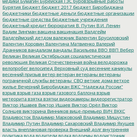
медики
Бумагин
Бурейская ГЭС
буровзрывные работы
Бурятия
Бюджет
бюджет 2017
бюджет Биробиджана
бюджетники
бюджетные деньги
бюджетные организации
бюджетные средства
бюджетные учреждения
бюджетный кредит
бюрократия
В. Путин
В.И. Ленин
Вадим Зингман
вакцина
вакцинация
Валдгейм
Валдгеймский детдом
валежник
Валентин Брусиловский
Валентин Коровин
Валентина Матвиенко
Валерий
Дранников
вандализм
вандалы
Васильева
ВВО
ВВП
Вебер
Великан
Великая Октябрьская социалистическая
революция
Великая Отечественная война
велодорожка
велопробег
велосипед
Верховный суд
весенние каникулы
весенний призыв
ветер
ветеран
ветераны
ветераны
пограничной службы
ветераны_СВО
ветхие дома
ветхое
жилье
Вечерний Биробиджан
ВЖС "Надежда России"
взрыв
взрыв газа
взрыв газового баллона
взрыв
метеорита
взятка
взятки
видеокамеры
видеорегистратор
Виктор Ишавев
Виктор Ишаев
Виктор Орёл
Виктор
Солнцев
викторина
Винников
вице-премьер
ВИЧ
ВККС
Владивосток
Владимир Марковский
Владимир Мишустин
Владимир Путин
Владимир Сахаровский
Владимир Якушев
власть
внеплановая проверка
Внешний долг
внутренняя
политика
вода
водители
водка
водоемы
водоисточник