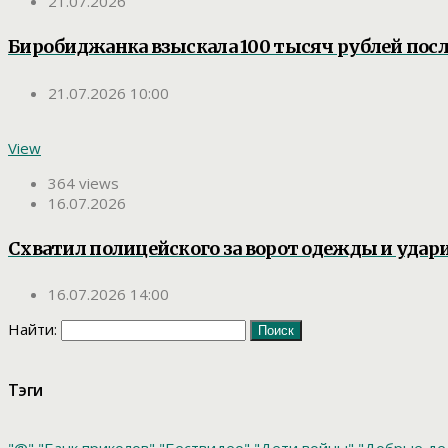
21.07.2026
Биробиджанка взыскала 100 тысяч рублей посл
21.07.2026 10:00
View
364 views
16.07.2026
Схватил полицейского за ворот одежды и удар
16.07.2026 14:00
Найти:
Тэги
"@"
"Банк приколов"
"Бествидео"
"Дети войны"
"Добрые де