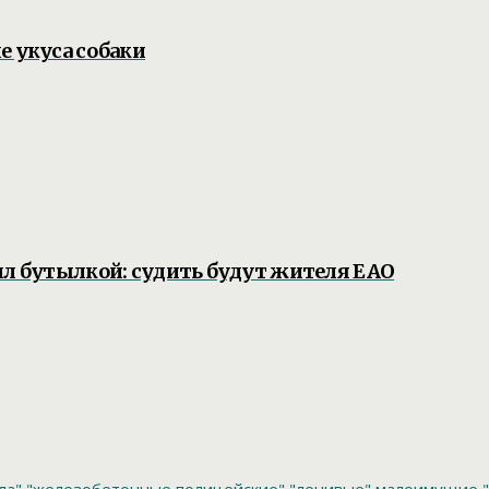
е укуса собаки
ил бутылкой: судить будут жителя ЕАО
ла"
"железобетонные полицейские"
"ленивые" малоимущие
"