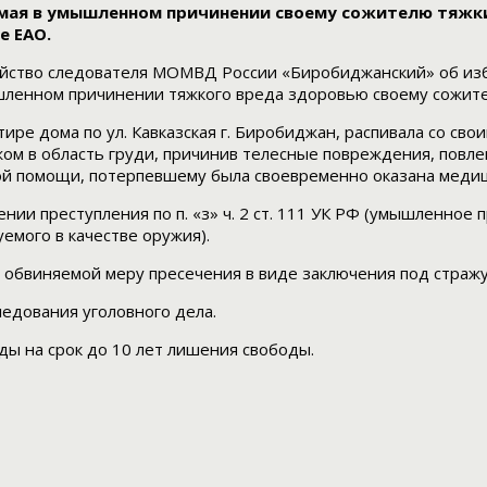
мая в умышленном причинении своему сожителю тяжки
е ЕАО.
ство следователя МОМВД России «Биробиджанский» об избр
шленном причинении тяжкого вреда здоровью своему сожит
тире дома по ул. Кавказская г. Биробиджан, распивала со св
жом в область груди, причинив телесные повреждения, повле
рой помощи, потерпевшему была своевременно оказана меди
и преступления по п. «з» ч. 2 ст. 111 УК РФ (умышленное 
емого в качестве оружия).
 обвиняемой меру пресечения в виде заключения под стражу
ледования уголовного дела.
ды на срок до 10 лет лишения свободы.