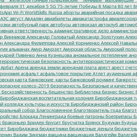
февраля
31 декабря
5
5G
75-летие Победы
8 Марта
80 лет
8
tsApp
Wi-Fi
WorldSkills Russia
аборты
аварийная посадка
авари
 АЭС
август
Авдалян
авиабилеты
авиакатастрофа
авиалесоохр
озки
автобусный парк
автобусы
автовокзал
автоклуб
автомо
ивная ответственность
административное дело
администра
р Винников
Александр Головатый
Александр Золотухин
Алек
ин
Александра Филиппова
Алексей Корниенко
Алексей Наваль
гия
альманах
Амур
Амурзет
Амурская область
Амурский поло
ндрей Пивенко
Анна Кузнецова
аномальное потепление
ано
террористическая безопасность
антитеррористическая коми
Арбат
Арена
аренда земли
арендная плата
арест
арест счет
трономия
асфальт
асфальтовое покрытие
Атлет
аудиенция
аф
овская карта
банковские_карты
банковский роуминг
банкротс
зопасное колесо-2019
безопасность
Безопасные и качестве
к
бесхозяйственность
бешенство
библиотека
бизнес
бизнес 
Биробиджанская воспитательная колония
Биробиджанская т
 колледж культуры и искусств
Биробиджанский район
Биро
дральный собор
Благословенное
благотворитель года
благот
тройство
Блокада Ленинграда
боевые патроны
боеприпасы
Б
к
браконьер
Бридер
брусит
брусчатка
Брянск
Будукан
будущи
ет Биробиджана
бюджетники
бюджетные деньги
бюджетны
Ленин
Вадим Зингман
вакцина
вакцинация
Валдгейм
Валдгей