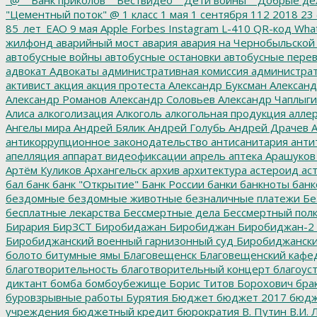
"Цементный поток"
@
1 класс
1 мая
1 сентября
112
2018
23 
85_лет_ЕАО
9 мая
Apple
Forbes
Instagram
L-410
QR-код
Wha
жилфонд
аварийный мост
авария
авария на Чернобыльской
автобусные войны
автобусные остановки
автобусные перев
адвокат
Адвокаты
административная комиссия
администрат
активист
акция
акция протеста
Александр Буксман
Александ
Александр Романов
Александр Соловьев
Александр Чаплыг
Алиса
алкоголизация
Алкоголь
алкогольная продукция
аллер
Ангелы мира
Андрей Бялик
Андрей Голубь
Андрей Драчев
А
антикоррупционное законодательство
антисанитария
анти
апелляция
аппарат видеофиксации
апрель
аптека
Арашуков
Артём Куликов
Архангельск
архив
архитектура
астероид
ас
бал
банк
банк "Открытие"
Банк России
банки
банкноты
банк
бездомные
бездомные животные
безналичные платежи
Бе
бесплатные лекарства
Бессмертные дела
Бессмертный пол
Бирария
БирЗСТ
Биробидажан
Биробиджан
Биробиджан-2
Биробиджанский военный гарнизонный суд
Биробиджанский
болото
битумные ямы
Благовещенск
Благовещенский кафе
благотворительность
благотворительный концерт
благоус
диктант
бомба
бомбоубежище
Борис Титов
Борохович
бра
буровзрывные работы
Бурятия
Бюджет
бюджет 2017
бюдж
учреждения
бюджетный кредит
бюрократия
В. Путин
В.И. 