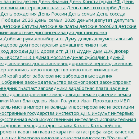
ь защиты детей
День Знаний
День Конституции РФ
День
и воина-интернационалиста
День памяти и скорби
День
День рождения
День России
День семьи
День соседа
_Победы_2026
День_семьи_2026
деньги
депутат
депутаты
а
детские батуты
детские выплаты
детские пособия
детские
кие животные
диспансеризация
дистанционка
и
Добрые руки
довыборы_в_Думу
дождь
документальный
фицеров
дом престарелых
домашние животные
ход
доходы
ДПС
дрова
дтп
ДТП
Дудин
дым
ДЭК
дюкер
ть
Еврстат
ЕГЭ
Единая Россия
единая субсидия
Единый
езд
железная дорога
железнодорожный переезд
женская
дер
живопись
животноводство
животные
жилищные
ий край
забег
заболевание
заброшенные здания
 Собрание
законодательство
законопреокт
законопроект
ведник "Бастак"
заповедники
заработная плата
Заречье
лей
здравоохранение
земледельцы
землетрясение
земля
ники
Иван Благодырь
Иван Голунов
Иван Проходцев
ИВЛ
аиль
имена
импорт
инвалиды
инвестирование
инвестиции
остранные государства
инспектор ДПС
инсульт
интервью
кусственная елка
искусственный_интеллект
исправительная
кадровая чехарда
кадры
казаки
Казань
Казначейство
ремонт
карантин
карате
каратин
катастрофа
кафе
качество
 шишки
Кемерово
кинозал
кинологи
кинотеатр "Родина"