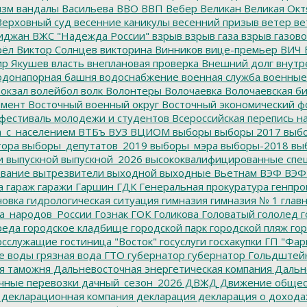
изм
вандалы
Васильева
ВВО
ВВП
Вебер
Великан
Великая Окт
ерховный суд
весенние каникулы
весенний призыв
ветер
ве
иджан
ВЖС "Надежда России"
взрыв
взрыв газа
взрыв газово
рёл
Виктор Солнцев
викторина
Винников
вице-премьер
ВИЧ
р Якушев
власть
внеплановая проверка
Внешний долг
внутр
донапорная башня
водоснабжение
военная служба
военные
окзал
волейбол
волк
Волонтеры
Волочаевка
Волочаевская б
емент
Восточный военный округ
Восточный экономический ф
фестиваль молодежи и студентов
Всероссийская перепись н
а_с_населением
ВТБъ
ВУЗ
ВЦИОМ
выборы
выборы 2017
выбо
тора
выборы_депутатов_2019
выборы_мэра
выборы-2018
вы
и
выпускной
выпускной_2026
высококвалифицированные спе
вание
вытрезвители
выходной
выходные
Вьетнам
ВЭФ
ВЭФ
а
гараж
гаражи
Гаршин
ГДК
Генеральная прокуратура
генпро
новка
гидрологическая ситуация
гимназия
гимназия № 1
глав
а_народов_России
Гознак
ГОК
Голикова
Головатый
гололед
г
реда
городское кладбище
городской парк
городской пляж
гор
осслужащие
гостиница "Восток"
госуслуги
госхакупки
ГП "Фар
е воды
грязная вода
ГТО
губернатор
губернатор Гольдштей
я таможня
Дальневосточная энергетическая компания
Дальне
чные перевозки
дачный_сезон_2026
ДВЖД
Движение общес
декларационная компания
декларация
декларация о дохода