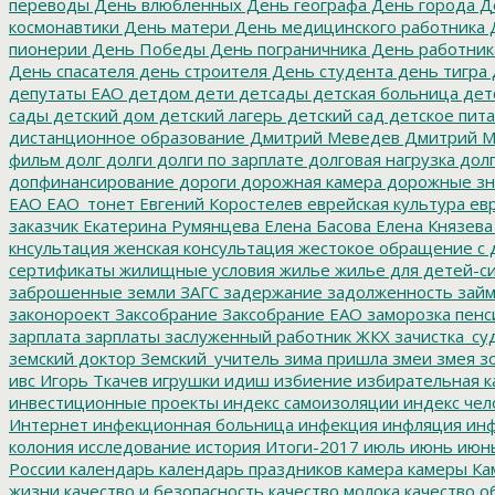
переводы
День влюбленных
День географа
День города
Де
космонавтики
День матери
День медицинского работника
Д
пионерии
День Победы
День пограничника
День работник
День спасателя
день строителя
День студента
день тигра
депутаты ЕАО
детдом
дети
детсады
детская больница
дет
сады
детский дом
детский лагерь
детский сад
детское пит
дистанционное образование
Дмитрий Меведев
Дмитрий М
фильм
долг
долги
долги по зарплате
долговая нагрузка
долг
допфинансирование
дороги
дорожная камера
дорожные зн
ЕАО
ЕАО_тонет
Евгений Коростелев
еврейская культура
евр
заказчик
Екатерина Румянцева
Елена Басова
Елена Князева
кнсультация
женская консультация
жестокое обращение с 
сертификаты
жилищные условия
жилье
жилье для детей-с
заброшенные земли
ЗАГС
задержание
задолженность
зай
законороект
Заксобрание
Заксобрание ЕАО
заморозка пенс
зарплата
зарплаты
заслуженный работник ЖКХ
зачистка_су
земский доктор
Земский_учитель
зима пришла
змеи
змея
зо
ивс
Игорь Ткачев
игрушки
идиш
избиение
избирательная к
инвестиционные проекты
индекс самоизоляции
индекс чел
Интернет
инфекционная больница
инфекция
инфляция
инф
колония
исследование
история
Итоги-2017
июль
июнь
июн
России
календарь
календарь праздников
камера
камеры
Ка
жизни
качество и безопасность
качество молока
качество о