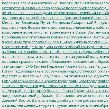
Коровин
Валентина Матвиенко
Валерий Дранников
вандал
Отечественная война
велодорожка
велопробег
велосипед
В
ветераны_СВО
ветхие дома
ветхое жилье
Вечерний Бироб
видеорегистратор
Виктор Ишавев
Виктор Ишаев
Виктор О
Мишустин
Владимир Путин
Владимир Сахаровский
Владими
водоисточник
Водоканал
водолазы
водоналивные дамбы
во
возгорание
воинский учет
война
война в Сирии
Войтенков
в
Воропаева
воспитательная колония
воспоминания
Востокц
временные трубопроводы
Время Биробиджана
всемирный 
Всероссийский день ходьбы
Всероссийский конкурс
встреч
выборы_2019
выборы_2021
выборы_2026
выборы_губерна
выпас скота
выплата
выплаты
выплаты за урожай
выпускник
выставка-ярмарка
высшее образование
высшее самообразо
газификация ЕАО
Галина Кашапова
Галина Соколова
Галушк
Гигант
гидрозащитные сооружения
гидрологическая обста
педагога и наставника
Год семьи
Год экологии
Год_единств
Гордума
горки
горки на Арбате
городская Дума
городская с
госархив
госдолг
Госдума
госжилинспекция
господдержка
г
график работы
Григорий Волохов
Грипп
Грудинин
грунтовы
предпринимателей
дайджест
Дальневосточная оперативна
Дальний Восток
Дальсельмаш
дамба
дачное расписание
да
дедовщина
Деева
дежурные группы
дезинфекция
декабрь