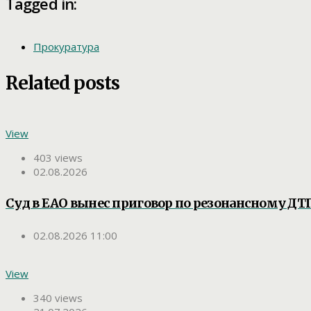
Tagged in:
Прокуратура
Related posts
View
403 views
02.08.2026
Суд в ЕАО вынес приговор по резонансному ДТП
02.08.2026 11:00
View
340 views