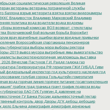
ябрьская социалистическая революция
Великая
теран
ветераны
ветераны пограничной службы
го баллона
взрыв метеорита
взятка
взятки
видеокамеры
ВККС
Владивосток
Владимир Марковский
Владимир
енняя политика
вода
водители
водка
водоемы
 сборы
военный комиссар
ВОЗ
возврат_стеклотары
итва
Волочаевский бой
вольная борьба
Ворожбит
орум
врач
врачебные ошибки
врачи
вредные привычки
аселения
Всероссийская спартакиада пенсионеров
ры губернатора
выборы мэра
выборы ректора
боры-2019
вывоз мусора
выгребные ямы
вымогательство
циалисты
высокотехнологичная_медпомощь
выставка
_2026
Вячеслав Пастухов
Г.И. Радде
гадюка
газ
куратура
Генпрокуратура РФ
гериатрия
ГЖИ
ГИБДД
Гиви
ный федеральный инспектор
год культурного наследия
год
олосование
голубая сорока
Гольдштейн
гомеопатия
ячая вода
горячая линия
горячее питание
госавтоинспекция
мация"
грабеж
град
граница
грант
график подвоза воды
н
губернатор ЕАО
ГУК
Гулягин
Д
давление на
восточное ГУ Банка России
дальневосточный гектар
твенный контроль
двор
Дворы
ДГК
дебош
дебошир
х
дело Ельчина
демография
демогрфия
денежные