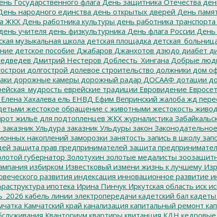
нь Государственного флага
День защитника Отечества
ден
ень народного единства
день открытых дверей
День памят
а ЖКХ
День работника культуры
день работника транспорта
день учителя
день физкультурника
День флага России
День
ская музыкальная школа
детская площадка
детская_больниц
ание
детское пособие
Джабаров
Джанхотов
дзюдо
диабет
ди
едведев
Дмитрий Нестеров
Доблесть_Хингана
Добрые люд
острои
долгострой
долевое строительство
должники
дом о
аки
дорожные камеры
дорожный радар
ДОСААФ
дотации
до
ейская_мудрость
еврейские традиции
Евровидение
Евросе
Елена Хахалева
ель
ЕНВД
Ефим Вепринский
жалоба
жд пере
детьми
жестокое обращение с животными
жестокость
живо
ирот
жильё для подтопленцев
ЖКХ
журналистика
Забайкальск
м
заказник Ульдура
заказник Ульдуры
закон
Законодательное
ионных накоплений
заморозки
занятость
запись в школу
запо
дей
защита прав предпринимателей
защита предпринимате
лотой губернатор
Золотухин
золотые медалисты
зоозащит
ампания
избирком
Известковый
измени жизнь к лучшему
Изр
овеческого развития
индексация
инновационное развитие
ин
раструктура
ипотека
Ирина Пинчук
Иркутская область
иск
ис
ь_2026
кабель линии электропередачи
кадетский бал
кадеты
мчатка
Камчатский край
канализация
капитальный ремонт
кап
бслуживания
Кванториум
квартиры
квитанция
КДН
кедровые