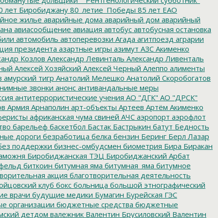
0 лет Биробиджану
80_летие_Победы
85 лет ЕАО
йное жилье
аварийные дома
аварийный дом
аварийный
ана
авиасообщение
авиация
автобус
автобусная остановка
били
автомобиль
автоперевозки
Агада
агитпоезд
аграрии
ция президента
азартные игры
азимут
АЗС
Акименко
сандр Козлов
Александр Левинталь
Александр Ливенталь
ный
Алексей Хозяйский
Алексей Черный
Алеппо
алименты
з
амурский тигр
Анатолий Мелешко
Анатолий Скоробогатов
нимные звонки
анонс
антивандальные меры
ссия
антитеррористические учения
АО "ДГК"
АО "ДРСК"
ов
Армия
Арнаполин
арт-объекты
Артеев
Артём Акименко
еристы
африканская чума свиней
АЧС
аэропорт
аэрофлот
тво
барельеф
баскетбол
Бастак
Бастрыкин
батут
Бедность
нные дороги
безработица
белка
бензин
Беринг
Берл Лазар
без поддержки
бизнес-омбудсмен
биометрия
Бира
Биракан
аможня
Биробиджанская ТЭЦ
Биробиджанский Арбат
фельд
биткоин
битумная яма
битумная_яма
битумное
ворительная акция
благотворительная деятельность
ойцовский клуб
бокс
больница
большой этнографический
е врачи
будущие медики
Бумагин
Бурейская ГЭС
е организации
бюджетные средства
бюджетные
мский детдом
валежник
Валентин Брусиловский
Валентин