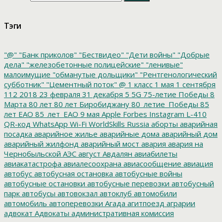
Тэги
"@"
"Банк приколов"
"Бествидео"
"Дети войны"
"Добрые
дела"
"железобетонные полицейские"
"ленивые"
малоимущие
"обманутые дольщики"
"Рентгенологический
субботник"
"Цементный поток"
@
1 класс
1 мая
1 сентября
112
2018
23 февраля
31 декабря
5
5G
75-летие Победы
8
Марта
80 лет
80 лет Биробиджану
80_летие_Победы
85
лет ЕАО
85_лет_ЕАО
9 мая
Apple
Forbes
Instagram
L-410
QR-код
WhatsApp
Wi-Fi
WorldSkills Russia
аборты
аварийная
посадка
аварийное жилье
аварийные дома
аварийный дом
аварийный жилфонд
аварийный мост
авария
авария на
Чернобыльской АЭС
август
Авдалян
авиабилеты
авиакатастрофа
авиалесоохрана
авиасообщение
авиация
автобус
автобусная остановка
автобусные войны
автобусные остановки
автобусные перевозки
автобусный
парк
автобусы
автовокзал
автоклуб
автомобили
автомобиль
автоперевозки
Агада
агитпоезд
аграрии
адвокат
Адвокаты
административная комиссия