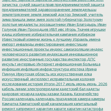
зачистка_судей
защита прав предпринимателей
защита
предпринимателей
здравоохранение
земледельцы
землетрясение
земля
земский доктор
Земский_учитель
зима пришла
змеи
змея
золотой губернатор
Золотухин
золотые медалисты
зоозащитники
Иван Благодырь
Иван
Голунов
Иван Проходцев
ИВЛ
ивс
Игорь Ткачев
игрушки
идиш
избиение
избирательная кампания
избирком
Известковый
измени жизнь к лучшему
Израиль
имена
импорт
инвалиды
инвестирование
инвестиции
инвестиционные проекты
индекс самоизоляции
индекс
человеческого развития
индексация
инновационное
развитие
иностранные государства
инспектор ДПС
инсульт
интервью
Интернет
инфекционная больница
инфекция
инфляция
инфраструктура
ипотека
Ирина
Пинчук
Иркутская область
иск
искусственная елка
искусственный_интеллект
исправительная колония
исследование
история
Итоги-2017
июль
июнь
июнь_2026
кабель линии электропередачи
кадетский бал
кадеты
кадровая чехарда
кадры
казаки
Казань
Казначейство
России
календарь
календарь праздников
камера
камеры
Камчатка
Камчатский край
канализация
капитальный
ремонт
капремонт
карантин
карате
каратин
катастрофа