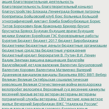
акция
благотворительная деятельность
благотворительность
благотворительный концерт
благоустройство
Блокада Ленинграда
боевые патроны
боеприпасы
Бойцовский клуб
бокс
больница
большой
этнографический диктант
бомба
бомбоубежище
Борис
Титов
Борохович
брак
браконьер
Бридер
брусит
брусчатка
Брянск
Будукан
будущие врачи
будущие
медики
Бумагин
Бурейская ГЭС
буровзрывные работы
Бурятия
Бюджет
бюджет 2017
бюджет Биробиджана
бюджетники
бюджетные деньги
бюджетные организации
бюджетные средства
бюджетные учреждения
бюджетный кредит
бюрократия
В. Путин
В.И. Ленин
Вадим Зингман
вакцина
вакцинация
Валдгейм
Валдгеймский детдом
валежник
Валентин Брусиловский
Валентин Коровин
Валентина Матвиенко
Валерий
Дранников
вандализм
вандалы
Васильева
ВВО
ВВП
Вебер
Великан
Великая Октябрьская социалистическая
революция
Великая Отечественная война
велодорожка
велопробег
велосипед
Верховный суд
весенние каникулы
весенний призыв
ветер
ветеран
ветераны
ветераны
пограничной службы
ветераны_СВО
ветхие дома
ветхое
жилье
Вечерний Биробиджан
ВЖС "Надежда России"
взрыв
взрыв газа
взрыв газового баллона
взрыв