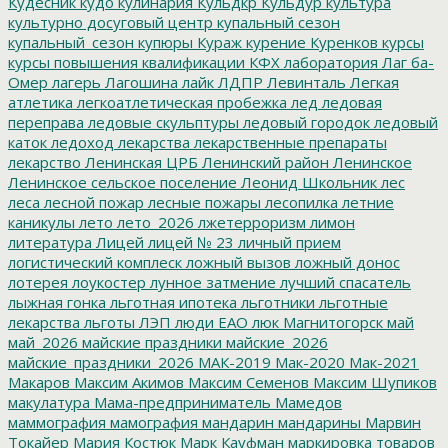
Кудесник
кудо
кулинария
Кульдкр
Кульдур
культура
культурно досуговый центр
купальный сезон
купальный_сезон
купюры
Кураж
курение
Куренков
курсы
курсы повышения квалификации
КФХ
лаборатория
Лаг ба-
Омер
лагерь
Лагошина
лайк
ЛДПР
Левинталь
Легкая
атлетика
легкоатлетическая пробежка
лед
ледовая
переправа
ледовые скульптуры
ледовый городок
ледовый
каток
ледоход
лекарства
лекарственные препараты
лекарство
Ленинская ЦРБ
Ленинский район
Ленинское
Ленинское сельское поселение
Леонид Школьник
лес
леса
лесной пожар
лесные пожары
лесопилка
летние
каникулы
лето
лето_2026
лжетерроризм
лимон
литература
Лицей
лицей № 23
личный прием
логистический комплеск
ложный вызов
ложный донос
лотерея
лоукостер
лунное затмение
лучший спасатель
лыжная гонка
льготная ипотека
льготники
льготные
лекарства
льготы
ЛЭП
люди ЕАО
люк
Магнитогорск
май
май_2026
майские праздники
майские_2026
майские_праздники_2026
МАК-2019
Мак-2020
Мак-2021
Макаров
Максим Акимов
Максим Семенов
Максим Шупиков
макулатура
Мама-предприниматель
Мамедов
маммография
мамография
мандарин
мандарины
Марвин
Токайер
Мария Костюк
Марк Кауфман
маркировка товаров