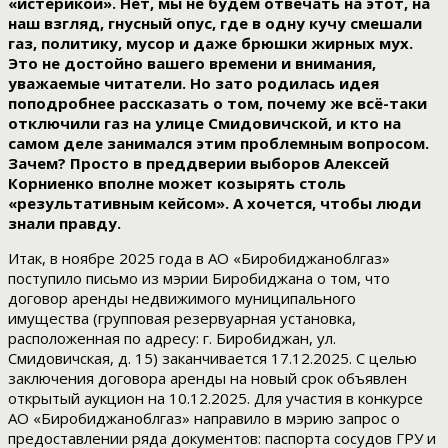
«истерикой». Нет, мы не будем отвечать на этот, на
наш взгляд, гнусный опус, где в одну кучу смешали
газ, политику, мусор и даже брюшки жирных мух.
Это не достойно вашего времени и внимания,
уважаемые читатели. Но зато родилась идея
поподробнее рассказать о том, почему же всё-таки
отключили газ на улице Смидовичской, и кто на
самом деле занимался этим проблемным вопросом.
Зачем? Просто в преддверии выборов Алексей
Корниенко вполне может козырять столь
«результативным кейсом». А хочется, чтобы люди
знали правду.
Итак, в ноябре 2025 года в АО «Биробиджаноблгаз»
поступило письмо из мэрии Биробиджана о том, что
договор аренды недвижимого муниципального
имущества (групповая резервуарная установка,
расположенная по адресу: г. Биробиджан, ул.
Смидовичская, д. 15) заканчивается 17.12.2025. С целью
заключения договора аренды на новый срок объявлен
открытый аукцион на 10.12.2025. Для участия в конкурсе
АО «Биробиджаноблгаз» направило в мэрию запрос о
предоставлении ряда документов: паспорта сосудов ГРУ и