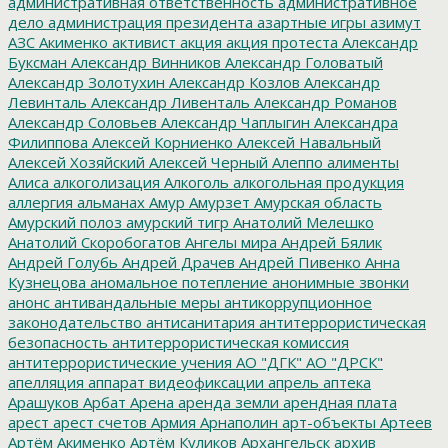
административная ответственность
административное
дело
администрация президента
азартные игры
азимут
АЗС
Акименко
активист
акция
акция протеста
Александр
Буксман
Александр Винников
Александр Головатый
Александр Золотухин
Александр Козлов
Александр
Левинталь
Александр Ливенталь
Александр Романов
Александр Соловьев
Александр Чаплыгин
Александра
Филиппова
Алексей Корниенко
Алексей Навальный
Алексей Хозяйский
Алексей Черный
Алеппо
алименты
Алиса
алкоголизация
Алкоголь
алкогольная продукция
аллергия
альманах
Амур
Амурзет
Амурская область
Амурский полоз
амурский тигр
Анатолий Мелешко
Анатолий Скоробогатов
Ангелы мира
Андрей Бялик
Андрей Голубь
Андрей Драчев
Андрей Пивенко
Анна
Кузнецова
аномальное потепление
анонимные звонки
анонс
антивандальные меры
антикоррупционное
законодательство
антисанитария
антитеррористическая
безопасность
антитеррористическая комиссия
антитеррористические учения
АО "ДГК"
АО "ДРСК"
апелляция
аппарат видеофиксации
апрель
аптека
Арашуков
Арбат
Арена
аренда земли
арендная плата
арест
арест счетов
Армия
Арнаполин
арт-объекты
Артеев
Артём Акименко
Артём Куликов
Архангельск
архив