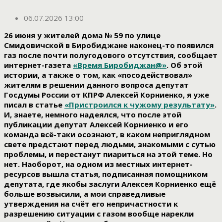
06.07.2026 13:00
26 июня у жителей дома № 59 по улице
Смидовичской в Биробиджане наконец-то появился
газ после почти полугодового отсутствия, сообщает
интернет-газета
«Время Биробиджан@»
. Об этой
истории, а также о том, как «посодействовал»
жителям в решении данного вопроса депутат
Госдумы России от КПРФ Алексей Корниенко, я уже
писал в статье
«Пристроился к чужому результату»
.
И, знаете, немного надеялся, что после этой
публикации депутат Алексей Корниенко и его
команда всё-таки осознают, в каком неприглядном
свете предстают перед людьми, знакомыми с сутью
проблемы, и перестанут пиариться на этой теме. Но
нет. Наоборот, на одном из местных интернет-
ресурсов вышла статья, подписанная помощником
депутата, где якобы заслуги Алексея Корниенко ещё
больше возвысили, а мои справедливые
утверждения на счёт его непричастности к
разрешению ситуации с газом вообще нарекли