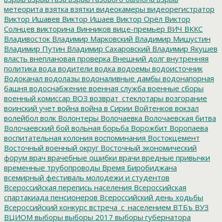
метеорита
взятка
взятки
видеокамеры
видеорегистратор
Виктор Ишавев
Виктор Ишаев
Виктор Орёл
Виктор
Солнцев
викторина
Винников
вице-премьер
ВИЧ
ВККС
Владивосток
Владимир Марковский
Владимир Мишустин
Владимир Путин
Владимир Сахаровский
Владимир Якушев
власть
внеплановая проверка
Внешний долг
внутренняя
политика
вода
водители
водка
водоемы
водоисточник
Водоканал
водолазы
водоналивные дамбы
водонапорная
башня
водоснабжение
военная служба
военные сборы
военный комиссар
ВОЗ
возврат_стеклотары
возгорание
воинский учет
война
война в Сирии
Войтенков
вокзал
волейбол
волк
Волонтеры
Волочаевка
Волочаевская битва
Волочаевский бой
вольная борьба
Ворожбит
Воропаева
воспитательная колония
воспоминания
Востокцемент
Восточный военный округ
Восточный экономический
форум
врач
врачебные ошибки
врачи
вредные привычки
временные трубопроводы
Время Биробиджана
всемирный фестиваль молодежи и студентов
Всероссийская перепись населения
Всероссийская
спартакиада пенсионеров
Всероссийский день ходьбы
Всероссийский конкурс
встреча_с_населением
ВТБъ
ВУЗ
ВЦИОМ
выборы
выборы 2017
выборы губернатора