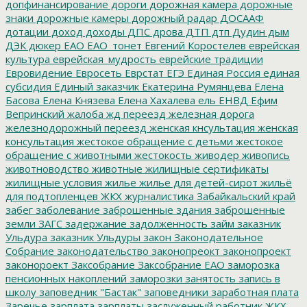
допфинансирование
дороги
дорожная камера
дорожные
знаки
дорожные камеры
дорожный радар
ДОСААФ
дотации
доход
доходы
ДПС
дрова
ДТП
дтп
Дудин
дым
ДЭК
дюкер
ЕАО
ЕАО_тонет
Евгений Коростелев
еврейская
культура
еврейская_мудрость
еврейские традиции
Евровидение
Евросеть
Еврстат
ЕГЭ
Единая Россия
единая
субсидия
Единый заказчик
Екатерина Румянцева
Елена
Басова
Елена Князева
Елена Хахалева
ель
ЕНВД
Ефим
Вепринский
жалоба
жд переезд
железная дорога
железнодорожный переезд
женская кнсультация
женская
консультация
жестокое обращение с детьми
жестокое
обращение с животными
жестокость
живодер
живопись
животноводство
животные
жилищные сертификаты
жилищные условия
жилье
жилье для детей-сирот
жильё
для подтопленцев
ЖКХ
журналистика
Забайкальский край
забег
заболевание
заброшенные здания
заброшенные
земли
ЗАГС
задержание
задолженность
займ
заказник
Ульдура
заказник Ульдуры
закон
Законодательное
Собрание
законодательство
законопреокт
законопроект
законороект
Заксобрание
Заксобрание ЕАО
заморозка
пенсионных накоплений
заморозки
занятость
запись в
школу
заповедник "Бастак"
заповедники
заработная плата
Заречье
зарплата
зарплаты
заслуженный работник ЖКХ