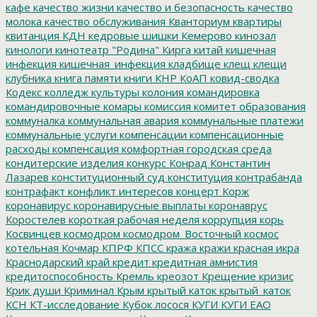
кафе
качество жизни
качество и безопасность
качество
молока
качество обслуживания
Кванториум
квартиры
квитанция
КДН
кедровые шишки
Кемерово
кинозал
кинологи
кинотеатр "Родина"
Кирга
китай
кишечная
инфекция
кишечная_инфекция
кладбище
клещ
клещи
клубника
книга памяти
книги
КНР
КоАП
ковид-сводка
Кодекс
колледж культуры
колония
командировка
командировочные
комары
комиссия
комитет образования
коммуналка
коммунальная авария
коммунальные платежи
коммунальные услуги
компенсации
компенсационные
расходы
компенсация
комфортная городская среда
кондитерские изделия
конкурс
Конрад
Константин
Лазарев
конституционный суд
конституция
контрабанда
контрафакт
конфликт интересов
концерт
Корж
коронавирус
коронавирусные выплаты
коронаврус
Коростелев
короткая рабочая неделя
коррупция
корь
Косвинцев
космодром
космодром_Восточный
космос
котельная
Кочмар
КПРФ
КПСС
кража
кражи
красная икра
Краснодарский край
кредит
кредитная амнистия
кредитоспособность
Кремль
креозот
Крещение
кризис
Крик души
Криминал
Крым
крытый каток
крытый_каток
КСН
КТ-исследование
Кубок лосося
КУГИ
КУГИ ЕАО