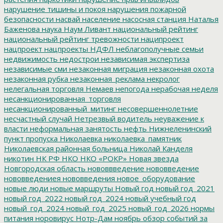
нарушение тишины и покоя
нарушения пожарной
безопасности
насвай
население
насосная станция
Наталья
Баженова
наука
Наум Ливант
национальный рейтинг
национальный рейтинг тревожности
наципроект
нацпроект
нацпроекты
НДФЛ
неблагополучные семьи
недвижимость
недострои
независимая экспертиза
независимые сми
незаконная миграция
незаконная охота
незаконная рубка
незаконная_реклама
некролог
нелегальная торговля
Немаев
непогода
нерабочая неделя
несанкционированная_торговля
несанкционированный_митинг
несовершеннолетние
несчастный случай
Нетрезвый водитель
неуважение к
власти
неформальная занятость
нефть
Нижнеленинский
пункт пропуска
Николаевка
николаевка_памятник
Николаевская районная больница
Николай Канделя
никотин
НК РФ
НКО
НКО «РОКР»
Новая звезда
Новгородская область
нововвведение
нововведение
нововведениея
нововведения
новое_оборудование
новые люди
новые маршруты
Новый год
новый год_2021
новый год_2022
новый год_2024
новый учебный год
новый_год_2024
новый_год_2025
новый_год_2026
нормы
питания
норовирус
Нотр-Дам
ноябрь
обзор событий за