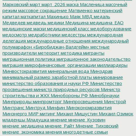
Марковский
март
март_2026
маска
Масленица
масочный
режим
массовое сокращение
Матвиенко
материнский
капитал
маткапитал
Махинько
Маяк
МВД
медаль
Медведев
медведь
медики
Медицина
медицина_ЕАО
медицинские маски
медицинский класс
медоборудование
медосмотр
медработники
медсестры
международная
делегация
международные отношения
международный
полумарафон «Биробиджан-Валдгейм»
местные
производители
метеорит
методика
мигранты
миграционная политика
миграционное законодательство
миграция
микрофинансовые_организации
миллиардеры
Минвостокразвития
минеральная вода
Минздрав
минимальный размер заработной платы
минирование
министерство образования и науки РФ
Министерство
просвещения
министр природных ресурсов
Министр
строительства и ЖКХ
Минобороны РФ
Минобрнауки
Минприроды
минпромторг
Минпросвещения
Минстрой
Минтранс
Минтруд
Минфин
Минэкономразвития
Минэнерго
МИР
митинг
Михаил Мишустин
Михаил Озимок
младенцы
Младушка
мнение
мнение_Кузовин
мнение_медицина
мнение_Райт
Мнение_Тиховский
мнение_экономика
мнения
многодетные семьи