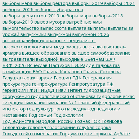
выборы мэра
выборы ректора
выборы_2019
выборы_2021
выборы_2026
выборы_губернатора
выборы_депутатов_2019
выборы_мэра
выборы-2018
выборы-2019
вывоз мусора
выгребные ямы
вымогательство
выпас скота
выплата
выплаты
выплаты за
урожай
выпускники
выпускной
выпускной_2026
высококвалифицированные специалисты
высокотехнологичная_медпомощь
выставка
выставка-
ярмарка
высшее образование
высшее самообразование
вытрезвители
выходной
выходные
Вьетнам
ВЭФ
ВЭФ_2026
Вячеслав Пастухов
Г.И. Радде
гадюка
газ
газификация ЕАО
Галина Кашапова
Галина Соколова
Галушка
гараж
гаражи
Гаршин
ГДК
Генеральная
прокуратура
генпрокуратура
Генпрокуратура РФ
гериатрия
ГЖИ
ГИБДД
Гиви
Гигант
гидрозащитные
сооружения
гидрологическая обстановка
гидрологическая
ситуация
гимназия
гимназия № 1
главный федеральный
инспектор
год культурного наследия
год педагога и
наставника
Год семьи
Год экологии
Год_единства_народов_России
Гознак
ГОК
Голикова
Головатый
гололед
голосование
голубая сорока
Гольдштейн
гомеопатия
Гордума
горки
горки на Арбате