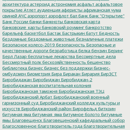
архитектура
астероид
астрономия
асфальт
асфальтовое
покрытие
Атлет
аудиенция
аферисты
африканская чума
свиней
АЧС
аэропорт
аэрофлот
бал
банк
банк "Открытие"
Банк России
банки
банкноты
банковская карта
банковские_карты
банковский роуминг
банкротство
барельеф
баскетбол
Бастак
Бастрыкин
батут
Бедность
бездомные
бездомные животные
безналичные платежи
Безопасное колесо-2019
безопасность
Безопасные и
качественные дороги
безработица
белка
бензин
Беринг
Берл Лазар
бесплатные лекарства
Бессмертные дела
Бессмертный полк
бесхозяйственность
бешенство
библиотека
бизнес
бизнес без поддержки
бизнес-
омбудсмен
биометрия
Бира
Биракан
Бирария
БирЗСТ
Биробидажан
Биробиджан
Биробиджан-2
Биробиджанская воспитательная колония
Биробиджанская таможня
Биробиджанская ТЭЦ
Биробиджанский Арбат
Биробиджанский военный
гарнизонный суд
Биробиджанский колледж культуры и
искусств
Биробиджанский район
Бирофельд
биткоин
битумная яма
битумная_яма
битумное болото
битумные
ямы
Благовещенск
Благовещенский кафедральный собор
Благословенное
благотворитель года
благотворительная