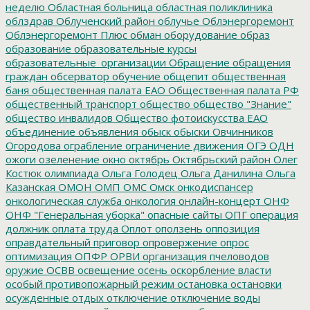
неделю
Областная больница
областная поликлиника
облздрав
Облученский район
облучье
Облэнергоремонт
Облэнергоремонт Плюс
обман
оборудование
образ
образование
образовательные курсы
образовательные_организации
Обращение
обращения
граждан
обсерватор
обучение
общепит
общественная
баня
общественная палата ЕАО
Общественная палата РФ
общественный транспорт
общество
общество "Знание"
общество инвалидов
Общество фотоискусства ЕАО
объединение
объявления
обыск
обыски
Овчинников
Огородова
ограбление
ограничение движения
ОГЭ
ОДН
ожоги
озеленение
окно
октябрь
Октябрьский район
Олег
Костюк
олимпиада
Ольга Голодец
Ольга Данилина
Ольга
Казанская
ОМОН
ОМП
ОМС
Омск
онкодиспансер
онкологическая служба
онкология
онлайн-концерт
ОНФ
ОНФ "Генеральная уборка"
опасные сайты
ОПГ
операция
должник
оплата труда
Оплот
оползень
оппозиция
оправдательный приговор
опровержение
опрос
оптимизация
ОПФР
ОРВИ
организация пчеловодов
оружие
ОСВВ
освещение
осень
оскорбление власти
особый противопожарный режим
остановка
остановки
осужденные
отдых
отключение
отключение воды