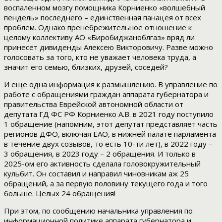
воспаленном мозгу помощника Корниенко «волшебный
пендель» последнего – единственная панацея от всех
проблем. Однако пренебрежительное отношение к
целому коллективу АО «Биробиджаноблгаз» вряд ли
принесет дивиденды Алексею Викторовичу. Разве можно
голосовать за того, кто не уважает человека труда, а
значит его семью, близких, друзей, соседей?
И еще одна информация к размышлению. В управление по
работе с обращениями граждан аппарата губернатора и
правительства Еврейской автономной области от
депутата ГД ФС РФ Корниенко А.В. в 2021 году поступило
1 обращение (напомним, этот депутат представляет часть
регионов ДФО, включая ЕАО, в нижней палате парламента
в течение двух созывов,
т
о есть 10-ти лет), в 2022 году –
3 обращения, в 2023 году – 2 обращения. И только в
2025-ом его активность сделала головокружительный
кульбит. Он составил и направил чиновникам аж 25
обращений, а за первую половину текущего года и того
больше. Целых 24 обращения!
При этом, по сообщению начальника управления по
информационной политике аппарата губернатора и