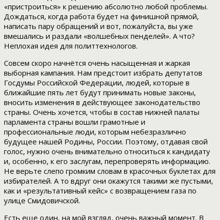
«пристроиться» к решению абсолютно любой проблемы.
Дождаться, когда работа будет на финишной прямой,
написать пару обращений и вот, пожалуйста, вы уже
вмешались и раздали «волшебных пенделей». А что?
Неплохая идея для политтехнологов.
Совсем скоро начнётся очень насыщенная и жаркая
выборная кампания. Нам предстоит избрать депутатов
Госдумы Российской Федерации, людей, которые в
ближайшие пять лет будут принимать новые законы,
вносить изменения в действующее законодательство
страны. Очень хочется, чтобы в состав нижней палаты
парламента страны вошли грамотные и
профессиональные люди, которым небезразлично
будущее нашей Родины, России. Поэтому, отдавая свой
голос, нужно очень внимательно относиться к кандидату
и, особенно, к его заслугам, перепроверять информацию.
Не верьте слепо громким словам в красочных буклетах для
избирателей. А то вдруг они окажутся такими же пустыми,
как и «результативный кейс» с возвращением газа по
улице Смидовичской.
Есть еще один, на мой взгляд, очень важный момент. В