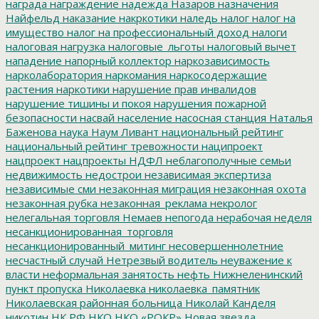
награда
награждение
надежда
Назаров
назначения
Найфельд
наказание
накркотики
наледь
налог
налог на
имущество
налог на профессиональный доход
налоги
налоговая нагрузка
налоговые_льготы
налоговый вычет
нападение
напорный коллектор
наркозависимость
нарколаборатория
наркомания
наркосодержащие
растения
наркотики
нарушение прав инвалидов
нарушение тишины и покоя
нарушения пожарной
безопасности
насвай
население
насосная станция
Наталья
Баженова
наука
Наум Ливант
национальный рейтинг
национальный рейтинг тревожности
наципроект
нацпроект
нацпроекты
НДФЛ
неблагополучные семьи
недвижимость
недострои
независимая экспертиза
независимые сми
незаконная миграция
незаконная охота
незаконная рубка
незаконная_реклама
некролог
нелегальная торговля
Немаев
непогода
нерабочая неделя
несанкционированная_торговля
несанкционированный_митинг
несовершеннолетние
несчастный случай
Нетрезвый водитель
неуважение к
власти
неформальная занятость
нефть
Нижнеленинский
пункт пропуска
Николаевка
николаевка_памятник
Николаевская районная больница
Николай Канделя
никотин
НК РФ
НКО
НКО «РОКР»
Новая звезда