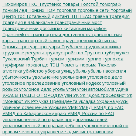
Тихомиров
ТКО
Тлустенко
товары
Толстой
томограф
тонкий лед
Тонких
ТОР
торговля
торговые сети
торговый
центр
тос
Тотальный диктант
ТПП ЕАО
травма
трагедия
трагедия в Забайкалье
трансграничный мост
трансграничный российско-китайский марафон
Транснефть
транспортная доступность
транспортная
карта
транспортный налог
траур
тревожный сигнал
Тромса
тротуар
тротуары
Трубачев
трудовая книжка
трудовые ресурсы
трудоустройство
Трутнев
туберкулез
Тукалевский
Турбин
туризм
туризмм
турнир
турпоход
турфирма
тхэквондо
ТЭЦ
Тюмень
тюрьма
Тяжелая
атлетика
убийство
уборка улиц
убыль
убыль населения
убыточность
увольнение
увольнения
уголовное дело
уголовное преследование
уголовный кодекс
уголовный
розыск
уголоное дело
уголь
угон
угон автомобиля
удача
УЖАСЫ НАШЕГО ГОРОДКА
узи
УК
УК "ДомСтроСервис"
УК
"Монарх"
УК РФ
указ Президента
укладка
Украина
укусы
уличное освещение
Улюкаев
УМВ
УМВД
УМВД по ЕАО
УМВД по Хабаровскому краю
УМВД России по ЕАО
уполномоченный по правам предпринимателей
уполномоченный по правам ребенка
уполномоченный по
правам человека
управление административными