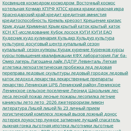
Косвинцев
космодром
космодром_Восточный
космос
котельная
Кочмар
КПРФ
КПСС
кража
кражи
красная икра
Краснодарский край
кредит
кредитная амнистия
кредитоспособность
Кремль
креозот
Крещение
кризис
Крик души
Криминал
Крым
крытый каток
крытый_каток
КСН
КТ-исследование
Кубок лосося
КУГИ
КУГИ ЕАО
Кудесник
кудо
кулинария
Кульдкр
Кульдур
культура
культурно досуговый центр
купальный сезон
купальный_сезон
купюры
Кураж
курение
Куренков
курсы
курсы повышения квалификации
КФХ
лаборатория
Лаг ба-
Омер
лагерь
Лагошина
лайк
ЛДПР
Левинталь
Легкая
атлетика
легкоатлетическая пробежка
лед
ледовая
переправа
ледовые скульптуры
ледовый городок
ледовый
каток
ледоход
лекарства
лекарственные препараты
лекарство
Ленинская ЦРБ
Ленинский район
Ленинское
Ленинское сельское поселение
Леонид Школьник
лес
леса
лесной пожар
лесные пожары
лесопилка
летние
каникулы
лето
лето_2026
лжетерроризм
лимон
литература
Лицей
лицей № 23
личный прием
логистический комплеск
ложный вызов
ложный донос
лотерея
лоукостер
лунное затмение
лучший спасатель
лыжная гонка
льготная ипотека
льготники
льготные