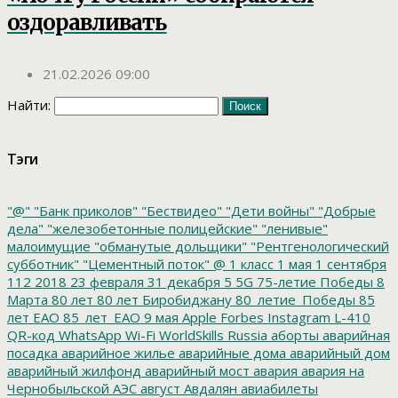
оздоравливать
21.02.2026 09:00
Найти:
Тэги
"@"
"Банк приколов"
"Бествидео"
"Дети войны"
"Добрые
дела"
"железобетонные полицейские"
"ленивые"
малоимущие
"обманутые дольщики"
"Рентгенологический
субботник"
"Цементный поток"
@
1 класс
1 мая
1 сентября
112
2018
23 февраля
31 декабря
5
5G
75-летие Победы
8
Марта
80 лет
80 лет Биробиджану
80_летие_Победы
85
лет ЕАО
85_лет_ЕАО
9 мая
Apple
Forbes
Instagram
L-410
QR-код
WhatsApp
Wi-Fi
WorldSkills Russia
аборты
аварийная
посадка
аварийное жилье
аварийные дома
аварийный дом
аварийный жилфонд
аварийный мост
авария
авария на
Чернобыльской АЭС
август
Авдалян
авиабилеты