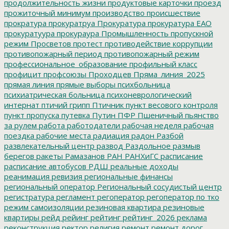
продолжительность жизни
продуктовые карточки
проезд
прожиточный минимум
производство
происшествие
прократура
прокуратруа
Прокуратура
прокуратура ЕАО
прокуратуура
прокураура
Промышленность
пропускной
режим
Просветов
протест
противодействие коррупции
противопожарный период
противопожарный режим
профессиональное_образование
профильный класс
профицит
профсоюзы
Проходцев
Пряма_линия_2025
прямая линия
прямые выборы
психбольница
психиатрическая больница
психоневрологический
интернат
птичий грипп
Птичник
пункт весового контроля
пункт пропуска
путевка
Путин
ПФР
Пшеничный
пьянство
за рулем
работа
работодатели
рабочая неделя
рабочая
поездка
рабочие места
радиация
радон
Разбой
развлекательный центр
развод
Раздольное
размыв
берегов
ракеты
Рамазанов
РАН
РАНХиГС
расписание
расписание автобусов
РДШ
реальные доходы
реанимация
ревизия
региональные финансы
региональный оператор
Региональный сосудистый центр
регистратура
регламент
регоператор
регоператор по тко
режим самоизоляции
резиновая квартира
резиновые
квартиры
рейд
рейинг
рейтинг
рейтинг_2026
реклама
реконструкция
ректор
религия
ремонт
ремонт дорог