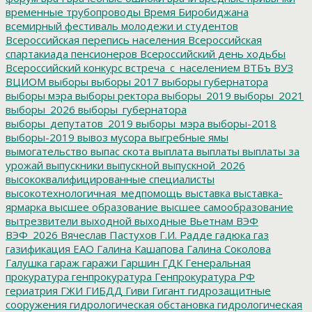
временные трубопроводы
Время Биробиджана
всемирный фестиваль молодежи и студентов
Всероссийская перепись населения
Всероссийская
спартакиада пенсионеров
Всероссийский день ходьбы
Всероссийский конкурс
встреча_с_населением
ВТБъ
ВУЗ
ВЦИОМ
выборы
выборы 2017
выборы губернатора
выборы мэра
выборы ректора
выборы_2019
выборы_2021
выборы_2026
выборы_губернатора
выборы_депутатов_2019
выборы_мэра
выборы-2018
выборы-2019
вывоз мусора
выгребные ямы
вымогательство
выпас скота
выплата
выплаты
выплаты за
урожай
выпускники
выпускной
выпускной_2026
высококвалифицированные специалисты
высокотехнологичная_медпомощь
выставка
выставка-
ярмарка
высшее образование
высшее самообразование
вытрезвители
выходной
выходные
Вьетнам
ВЭФ
ВЭФ_2026
Вячеслав Пастухов
Г.И. Радде
гадюка
газ
газификация ЕАО
Галина Кашапова
Галина Соколова
Галушка
гараж
гаражи
Гаршин
ГДК
Генеральная
прокуратура
генпрокуратура
Генпрокуратура РФ
гериатрия
ГЖИ
ГИБДД
Гиви
Гигант
гидрозащитные
сооружения
гидрологическая обстановка
гидрологическая