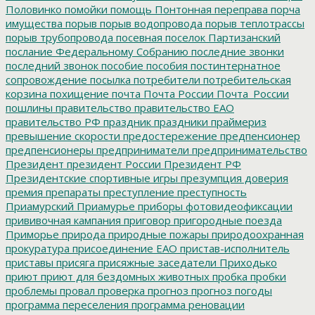
Половинко
помойки
помощь
Понтонная переправа
порча
имущества
порыв
порыв водопровода
порыв теплотрассы
порыв трубопровода
посевная
поселок Партизанский
послание Федеральному Собранию
последние звонки
последний звонок
пособие
пособия
постинтернатное
сопровождение
посылка
потребители
потребительская
корзина
похищение
почта
Почта России
Почта_России
пошлины
правительство
правительство ЕАО
правительство РФ
праздник
праздники
праймериз
превышение скорости
предостережение
предпенсионер
предпенсионеры
предприниматели
предпринимательство
Президент
президент России
Президент РФ
Президентские спортивные игры
презумпция доверия
премия
препараты
преступление
преступность
Приамурский
Приамурье
приборы фотовидеофиксации
прививочная кампания
приговор
пригородные поезда
Приморье
природа
природные пожары
природоохранная
прокуратура
присоединение ЕАО
пристав-исполнитель
приставы
присяга
присяжные заседатели
Приходько
приют
приют для бездомных животных
пробка
пробки
проблемы
провал
проверка
прогноз
прогноз погоды
программа переселения
программа реновации