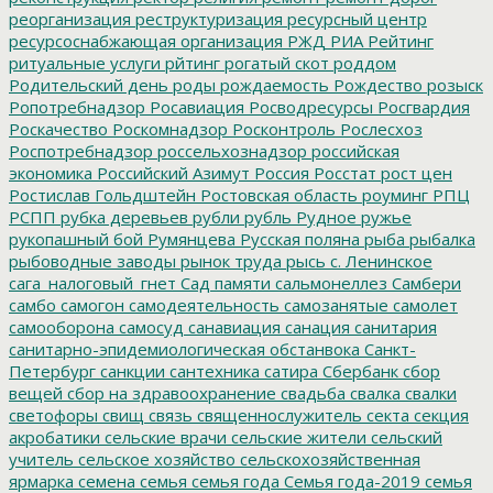
реорганизация
реструктуризация
ресурсный центр
ресурсоснабжающая организация
РЖД
РИА Рейтинг
ритуальные услуги
рйтинг
рогатый скот
роддом
Родительский день
роды
рождаемость
Рождество
розыск
Ропотребнадзор
Росавиация
Росводресурсы
Росгвардия
Роскачество
Роскомнадзор
Росконтроль
Рослесхоз
Роспотребнадзор
россельхознадзор
российская
экономика
Российский Азимут
Россия
Росстат
рост цен
Ростислав Гольдштейн
Ростовская область
роуминг
РПЦ
РСПП
рубка деревьев
рубли
рубль
Рудное
ружье
рукопашный бой
Румянцева
Русская поляна
рыба
рыбалка
рыбоводные заводы
рынок труда
рысь
с. Ленинское
сага_налоговый_гнет
Сад памяти
сальмонеллез
Самбери
самбо
самогон
самодеятельность
самозанятые
самолет
самооборона
самосуд
санавиация
санация
санитария
санитарно-эпидемиологическая обстанвока
Санкт-
Петербург
санкции
сантехника
сатира
Сбербанк
сбор
вещей
сбор на здравоохранение
свадьба
свалка
свалки
светофоры
свищ
связь
священнослужитель
секта
секция
акробатики
сельские врачи
сельские жители
сельский
учитель
сельское хозяйство
сельскохозяйственная
ярмарка
семена
семья
семья года
Семья года-2019
семья