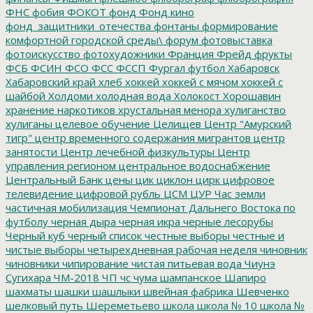
ФНС
фобия
ФОКОТ
фонд
Фонд кино
фонд_защитники_отечества
фонтаны
формирование
комфортной городской среды\
форум
фотовыставка
фотоискусство
фотохудожники
Франция
Фрейд
фрукты
ФСБ
ФСИН
ФСО
ФСС
ФССП
Фургал
футбол
Хабаровск
Хабаровский край
хлеб
хоккей
хоккей с мячом
хоккей с
шайбой
Холдоми
холодная вода
Холокост
Хорошавин
хранение наркотиков
хрустальная менора
хулиганство
хулиганы
целевое обучение
Целищев
Центр "Амурский
тигр"
центр временного содержания мигрантов
центр
занятости
Центр лечебной физкультуры
Центр
управления регионом
центральное водоснабжение
Центральный Банк
цены
цик
циклон
цирк
цифровое
телевидение
цифровой рубль
ЦСМ
ЦУР
Час земли
частичная мобилизация
Чемпионат Дальнего Востока по
футболу
черная дыра
черная икра
черные лесорубы
Черный куб
черный список
честные выборы
честные и
чистые выборы
четырехдневная рабочая неделя
чиновник
чиновники
чипирование
чистая питьевая вода
Чиунэ
Сугихара
ЧМ-2018
ЧП
чс
чума
шампанское
Шапиро
шахматы
шашки
шашлыки
швейная фабрика
Шевченко
шелковый путь
Шереметьево
школа
школа № 10
школа №