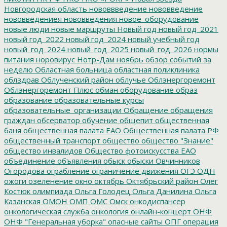
Новгородская область
нововвведение
нововведение
нововведениея
нововведения
новое_оборудование
новые люди
новые маршруты
Новый год
новый год_2021
новый год_2022
новый год_2024
новый учебный год
новый_год_2024
новый_год_2025
новый_год_2026
нормы
питания
норовирус
Нотр-Дам
ноябрь
обзор событий за
неделю
Областная больница
областная поликлиника
облздрав
Облученский район
облучье
Облэнергоремонт
Облэнергоремонт Плюс
обман
оборудование
образ
образование
образовательные курсы
образовательные_организации
Обращение
обращения
граждан
обсерватор
обучение
общепит
общественная
баня
общественная палата ЕАО
Общественная палата РФ
общественный транспорт
общество
общество "Знание"
общество инвалидов
Общество фотоискусства ЕАО
объединение
объявления
обыск
обыски
Овчинников
Огородова
ограбление
ограничение движения
ОГЭ
ОДН
ожоги
озеленение
окно
октябрь
Октябрьский район
Олег
Костюк
олимпиада
Ольга Голодец
Ольга Данилина
Ольга
Казанская
ОМОН
ОМП
ОМС
Омск
онкодиспансер
онкологическая служба
онкология
онлайн-концерт
ОНФ
ОНФ "Генеральная уборка"
опасные сайты
ОПГ
операция