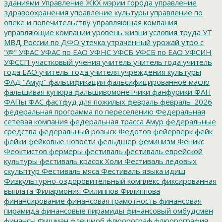
зданиями
Управление ЖКХ мэрии города
управление
здравоохранения
управление культуры
управление по
опеке и попечительству
управляющая компания
управляющие компании
уровень жизни
условия труда
УТ
МВД России по ДФО
утечка
утраченный урожай
утро с
"@"
УФАС
УФАС по ЕАО
УФНС
УФСБ
УФСБ по ЕАО
УФСИН
УФССП
участковый
учения
учитель
учитель года
учитель
года ЕАО
учитель_года
учителя
учреждения культуры
ФАД "Амур"
фальсификация
фальсифицированное масло
фальшивая купюра
фальшивомонетчики
фанфурики
ФАП
ФАПы
ФАС
фастфуд для пожилых
февраль
февраль_2026
федеральная программа по переселению
Федеральная
сетевая компания
федеральная трасса Амур
федеральные
средства
федеральный розыск
Федотов
фейерверк
фейк
фейки
фейковые новости
фельдшер
феминизм
Феникс
Феоктистов
фермеры
фестиваль
фестиваль еврейской
культуры
фестиваль красок Холи
Фестиваль ледовых
скульптур
Фестиваль мяса
Фестиваль языка идиш
Физкультурно-оздоровительный комплекс
фиксированная
выплата
Филармония
Филиппов
Филиппова
финансирование
финансовая грамотность
финансовая
пирамида
финансовые пирамиды
финансовый омбудсмен
финансы
Фишман
флешмоб
флюорограф
флюорография