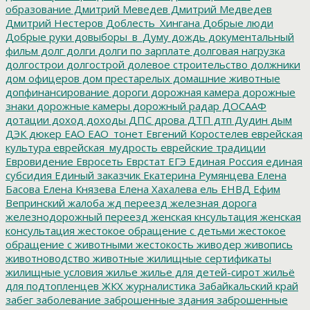
образование
Дмитрий Меведев
Дмитрий Медведев
Дмитрий Нестеров
Доблесть_Хингана
Добрые люди
Добрые руки
довыборы_в_Думу
дождь
документальный
фильм
долг
долги
долги по зарплате
долговая нагрузка
долгострои
долгострой
долевое строительство
должники
дом офицеров
дом престарелых
домашние животные
допфинансирование
дороги
дорожная камера
дорожные
знаки
дорожные камеры
дорожный радар
ДОСААФ
дотации
доход
доходы
ДПС
дрова
ДТП
дтп
Дудин
дым
ДЭК
дюкер
ЕАО
ЕАО_тонет
Евгений Коростелев
еврейская
культура
еврейская_мудрость
еврейские традиции
Евровидение
Евросеть
Еврстат
ЕГЭ
Единая Россия
единая
субсидия
Единый заказчик
Екатерина Румянцева
Елена
Басова
Елена Князева
Елена Хахалева
ель
ЕНВД
Ефим
Вепринский
жалоба
жд переезд
железная дорога
железнодорожный переезд
женская кнсультация
женская
консультация
жестокое обращение с детьми
жестокое
обращение с животными
жестокость
живодер
живопись
животноводство
животные
жилищные сертификаты
жилищные условия
жилье
жилье для детей-сирот
жильё
для подтопленцев
ЖКХ
журналистика
Забайкальский край
забег
заболевание
заброшенные здания
заброшенные