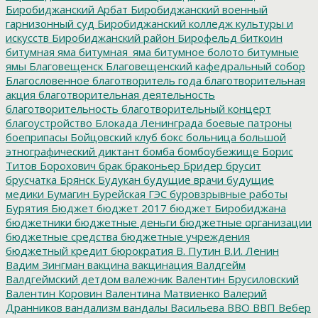
Биробиджанский Арбат
Биробиджанский военный
гарнизонный суд
Биробиджанский колледж культуры и
искусств
Биробиджанский район
Бирофельд
биткоин
битумная яма
битумная_яма
битумное болото
битумные
ямы
Благовещенск
Благовещенский кафедральный собор
Благословенное
благотворитель года
благотворительная
акция
благотворительная деятельность
благотворительность
благотворительный концерт
благоустройство
Блокада Ленинграда
боевые патроны
боеприпасы
Бойцовский клуб
бокс
больница
большой
этнографический диктант
бомба
бомбоубежище
Борис
Титов
Борохович
брак
браконьер
Бридер
брусит
брусчатка
Брянск
Будукан
будущие врачи
будущие
медики
Бумагин
Бурейская ГЭС
буровзрывные работы
Бурятия
Бюджет
бюджет 2017
бюджет Биробиджана
бюджетники
бюджетные деньги
бюджетные организации
бюджетные средства
бюджетные учреждения
бюджетный кредит
бюрократия
В. Путин
В.И. Ленин
Вадим Зингман
вакцина
вакцинация
Валдгейм
Валдгеймский детдом
валежник
Валентин Брусиловский
Валентин Коровин
Валентина Матвиенко
Валерий
Дранников
вандализм
вандалы
Васильева
ВВО
ВВП
Вебер