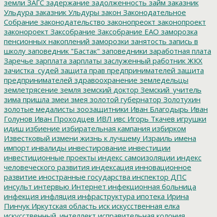
земли
ЗАГС
задержание
задолженность
займ
заказник
Ульдура
заказник Ульдуры
закон
Законодательное
Собрание
законодательство
законопреокт
законопроект
законороект
Заксобрание
Заксобрание ЕАО
заморозка
пенсионных накоплений
заморозки
занятость
запись в
школу
заповедник "Бастак"
заповедники
заработная плата
Заречье
зарплата
зарплаты
заслуженный работник ЖКХ
зачистка_судей
защита прав предпринимателей
защита
предпринимателей
здравоохранение
земледельцы
землетрясение
земля
земский доктор
Земский_учитель
зима пришла
змеи
змея
золотой губернатор
Золотухин
золотые медалисты
зоозащитники
Иван Благодырь
Иван
Голунов
Иван Проходцев
ИВЛ
ивс
Игорь Ткачев
игрушки
идиш
избиение
избирательная кампания
избирком
Известковый
измени жизнь к лучшему
Израиль
имена
импорт
инвалиды
инвестирование
инвестиции
инвестиционные проекты
индекс самоизоляции
индекс
человеческого развития
индексация
инновационное
развитие
иностранные государства
инспектор ДПС
инсульт
интервью
Интернет
инфекционная больница
инфекция
инфляция
инфраструктура
ипотека
Ирина
Пинчук
Иркутская область
иск
искусственная елка
искусственный_интеллект
исправительная колония