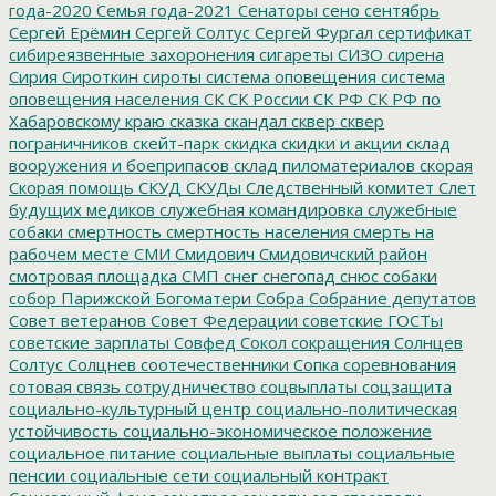
года-2020
Семья года-2021
Сенаторы
сено
сентябрь
Сергей Ерёмин
Сергей Солтус
Сергей Фургал
сертификат
сибиреязвенные захоронения
сигареты
СИЗО
сирена
Сирия
Сироткин
сироты
система оповещения
система
оповещения населения
СК
СК России
СК РФ
СК РФ по
Хабаровскому краю
сказка
скандал
сквер
сквер
пограничников
скейт-парк
скидка
скидки и акции
склад
вооружения и боеприпасов
склад пиломатериалов
скорая
Скорая помощь
СКУД
СКУДы
Следственный комитет
Слет
будущих медиков
служебная командировка
служебные
собаки
смертность
смертность населения
смерть на
рабочем месте
СМИ
Смидович
Смидовичский район
смотровая площадка
СМП
снег
снегопад
снюс
собаки
собор Парижской Богоматери
Собра
Собрание депутатов
Совет ветеранов
Совет Федерации
советские ГОСТы
советские зарплаты
Совфед
Сокол
сокращения
Солнцев
Солтус
Солцнев
соотечественники
Сопка
соревнования
сотовая связь
сотрудничество
соцвыплаты
соцзащита
социально-культурный центр
социально-политическая
устойчивость
социально-экономическое положение
социальное питание
социальные выплаты
социальные
пенсии
социальные сети
социальный контракт