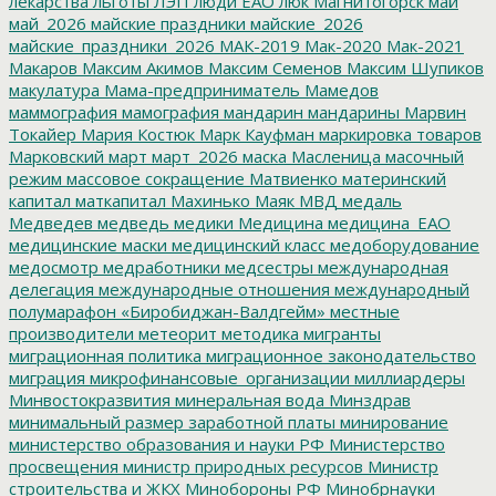
лекарства
льготы
ЛЭП
люди ЕАО
люк
Магнитогорск
май
май_2026
майские праздники
майские_2026
майские_праздники_2026
МАК-2019
Мак-2020
Мак-2021
Макаров
Максим Акимов
Максим Семенов
Максим Шупиков
макулатура
Мама-предприниматель
Мамедов
маммография
мамография
мандарин
мандарины
Марвин
Токайер
Мария Костюк
Марк Кауфман
маркировка товаров
Марковский
март
март_2026
маска
Масленица
масочный
режим
массовое сокращение
Матвиенко
материнский
капитал
маткапитал
Махинько
Маяк
МВД
медаль
Медведев
медведь
медики
Медицина
медицина_ЕАО
медицинские маски
медицинский класс
медоборудование
медосмотр
медработники
медсестры
международная
делегация
международные отношения
международный
полумарафон «Биробиджан-Валдгейм»
местные
производители
метеорит
методика
мигранты
миграционная политика
миграционное законодательство
миграция
микрофинансовые_организации
миллиардеры
Минвостокразвития
минеральная вода
Минздрав
минимальный размер заработной платы
минирование
министерство образования и науки РФ
Министерство
просвещения
министр природных ресурсов
Министр
строительства и ЖКХ
Минобороны РФ
Минобрнауки