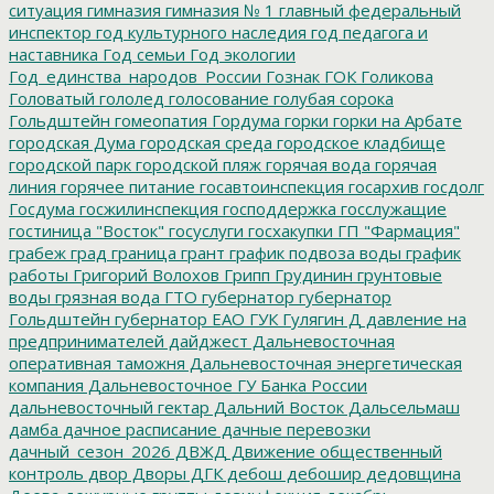
ситуация
гимназия
гимназия № 1
главный федеральный
инспектор
год культурного наследия
год педагога и
наставника
Год семьи
Год экологии
Год_единства_народов_России
Гознак
ГОК
Голикова
Головатый
гололед
голосование
голубая сорока
Гольдштейн
гомеопатия
Гордума
горки
горки на Арбате
городская Дума
городская среда
городское кладбище
городской парк
городской пляж
горячая вода
горячая
линия
горячее питание
госавтоинспекция
госархив
госдолг
Госдума
госжилинспекция
господдержка
госслужащие
гостиница "Восток"
госуслуги
госхакупки
ГП "Фармация"
грабеж
град
граница
грант
график подвоза воды
график
работы
Григорий Волохов
Грипп
Грудинин
грунтовые
воды
грязная вода
ГТО
губернатор
губернатор
Гольдштейн
губернатор ЕАО
ГУК
Гулягин
Д
давление на
предпринимателей
дайджест
Дальневосточная
оперативная таможня
Дальневосточная энергетическая
компания
Дальневосточное ГУ Банка России
дальневосточный гектар
Дальний Восток
Дальсельмаш
дамба
дачное расписание
дачные перевозки
дачный_сезон_2026
ДВЖД
Движение общественный
контроль
двор
Дворы
ДГК
дебош
дебошир
дедовщина