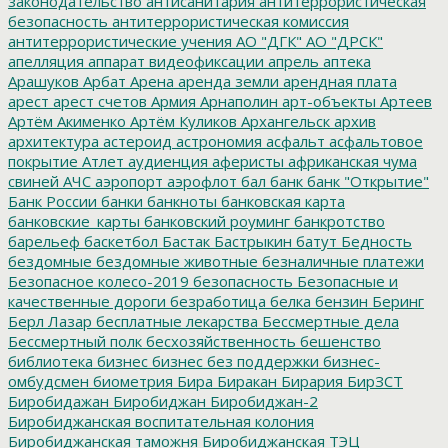
законодательство
антисанитария
антитеррористическая
безопасность
антитеррористическая комиссия
антитеррористические учения
АО "ДГК"
АО "ДРСК"
апелляция
аппарат видеофиксации
апрель
аптека
Арашуков
Арбат
Арена
аренда земли
арендная плата
арест
арест счетов
Армия
Арнаполин
арт-объекты
Артеев
Артём Акименко
Артём Куликов
Архангельск
архив
архитектура
астероид
астрономия
асфальт
асфальтовое
покрытие
Атлет
аудиенция
аферисты
африканская чума
свиней
АЧС
аэропорт
аэрофлот
бал
банк
банк "Открытие"
Банк России
банки
банкноты
банковская карта
банковские_карты
банковский роуминг
банкротство
барельеф
баскетбол
Бастак
Бастрыкин
батут
Бедность
бездомные
бездомные животные
безналичные платежи
Безопасное колесо-2019
безопасность
Безопасные и
качественные дороги
безработица
белка
бензин
Беринг
Берл Лазар
бесплатные лекарства
Бессмертные дела
Бессмертный полк
бесхозяйственность
бешенство
библиотека
бизнес
бизнес без поддержки
бизнес-
омбудсмен
биометрия
Бира
Биракан
Бирария
БирЗСТ
Биробидажан
Биробиджан
Биробиджан-2
Биробиджанская воспитательная колония
Биробиджанская таможня
Биробиджанская ТЭЦ