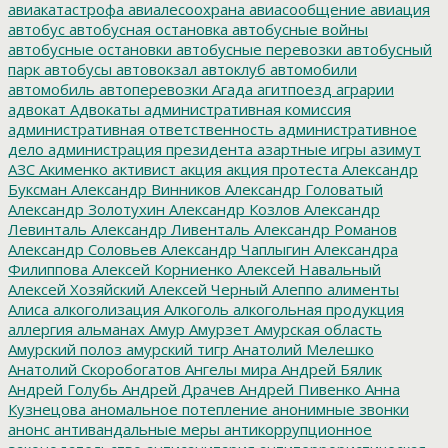
авиакатастрофа
авиалесоохрана
авиасообщение
авиация
автобус
автобусная остановка
автобусные войны
автобусные остановки
автобусные перевозки
автобусный
парк
автобусы
автовокзал
автоклуб
автомобили
автомобиль
автоперевозки
Агада
агитпоезд
аграрии
адвокат
Адвокаты
административная комиссия
административная ответственность
административное
дело
администрация президента
азартные игры
азимут
АЗС
Акименко
активист
акция
акция протеста
Александр
Буксман
Александр Винников
Александр Головатый
Александр Золотухин
Александр Козлов
Александр
Левинталь
Александр Ливенталь
Александр Романов
Александр Соловьев
Александр Чаплыгин
Александра
Филиппова
Алексей Корниенко
Алексей Навальный
Алексей Хозяйский
Алексей Черный
Алеппо
алименты
Алиса
алкоголизация
Алкоголь
алкогольная продукция
аллергия
альманах
Амур
Амурзет
Амурская область
Амурский полоз
амурский тигр
Анатолий Мелешко
Анатолий Скоробогатов
Ангелы мира
Андрей Бялик
Андрей Голубь
Андрей Драчев
Андрей Пивенко
Анна
Кузнецова
аномальное потепление
анонимные звонки
анонс
антивандальные меры
антикоррупционное