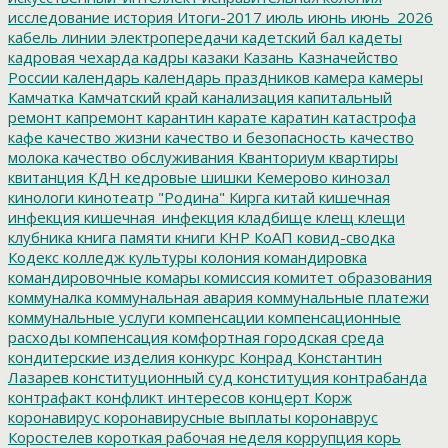
исследование
история
Итоги-2017
июль
июнь
июнь_2026
кабель линии электропередачи
кадетский бал
кадеты
кадровая чехарда
кадры
казаки
Казань
Казначейство
России
календарь
календарь праздников
камера
камеры
Камчатка
Камчатский край
канализация
капитальный
ремонт
капремонт
карантин
карате
каратин
катастрофа
кафе
качество жизни
качество и безопасность
качество
молока
качество обслуживания
Кванториум
квартиры
квитанция
КДН
кедровые шишки
Кемерово
кинозал
кинологи
кинотеатр "Родина"
Кирга
китай
кишечная
инфекция
кишечная_инфекция
кладбище
клещ
клещи
клубника
книга памяти
книги
КНР
КоАП
ковид-сводка
Кодекс
колледж культуры
колония
командировка
командировочные
комары
комиссия
комитет образования
коммуналка
коммунальная авария
коммунальные платежи
коммунальные услуги
компенсации
компенсационные
расходы
компенсация
комфортная городская среда
кондитерские изделия
конкурс
Конрад
Константин
Лазарев
конституционный суд
конституция
контрабанда
контрафакт
конфликт интересов
концерт
Корж
коронавирус
коронавирусные выплаты
коронаврус
Коростелев
короткая рабочая неделя
коррупция
корь