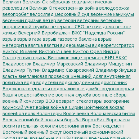
Великан
Великая Октябрьская социалистическая
революция
Великая Отечественная война
велодорожка
велопробег
велосипед
Верховный суд
весенние каникулы
весенний призыв
ветер
ветеран
ветераны
ветераны
пограничной службы
ветераны_СВО
ветхие дома
ветхое
жилье
Вечерний Биробиджан
ВЖС "Надежда России"
взрыв
взрыв газа
взрыв газового баллона
взрыв
метеорита
взятка
взятки
видеокамеры
видеорегистратор
Виктор Ишавев
Виктор Ишаев
Виктор Орёл
Виктор
Солнцев
викторина
Винников
вице-премьер
ВИЧ
ВККС
Владивосток
Владимир Марковский
Владимир Мишустин
Владимир Путин
Владимир Сахаровский
Владимир Якушев
власть
внеплановая проверка
Внешний долг
внутренняя
политика
вода
водители
водка
водоемы
водоисточник
Водоканал
водолазы
водоналивные дамбы
водонапорная
башня
водоснабжение
военная служба
военные сборы
военный комиссар
ВОЗ
возврат_стеклотары
возгорание
воинский учет
война
война в Сирии
Войтенков
вокзал
волейбол
волк
Волонтеры
Волочаевка
Волочаевская битва
Волочаевский бой
вольная борьба
Ворожбит
Воропаева
воспитательная колония
воспоминания
Востокцемент
Восточный военный округ
Восточный экономический
форум
врач
врачебные ошибки
врачи
вредные привычки