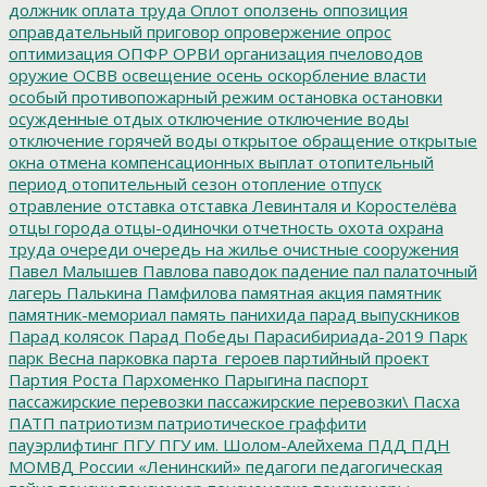
должник
оплата труда
Оплот
оползень
оппозиция
оправдательный приговор
опровержение
опрос
оптимизация
ОПФР
ОРВИ
организация пчеловодов
оружие
ОСВВ
освещение
осень
оскорбление власти
особый противопожарный режим
остановка
остановки
осужденные
отдых
отключение
отключение воды
отключение горячей воды
открытое обращение
открытые
окна
отмена компенсационных выплат
отопительный
период
отопительный сезон
отопление
отпуск
отравление
отставка
отставка Левинталя и Коростелёва
отцы города
отцы-одиночки
отчетность
охота
охрана
труда
очереди
очередь на жилье
очистные сооружения
Павел Малышев
Павлова
паводок
падение
пал
палаточный
лагерь
Палькина
Памфилова
памятная акция
памятник
памятник-мемориал
память
панихида
парад выпускников
Парад колясок
Парад Победы
Парасибириада-2019
Парк
парк Весна
парковка
парта_героев
партийный проект
Партия Роста
Пархоменко
Парыгина
паспорт
пассажирские перевозки
пассажирские перевозки\
Пасха
ПАТП
патриотизм
патриотическое граффити
пауэрлифтинг
ПГУ
ПГУ им. Шолом-Алейхема
ПДД
ПДН
МОМВД России «Ленинский»
педагоги
педагогическая