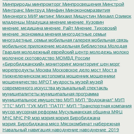
Минприроды
минпромторг
Минпросвещения
Минстрой
Минтранс
Минтруд
Минфин
Минэкономразвития
Минэнерго
МИР
митинг
Михаил Мишустин
Михаил Озимок
младенцы
Младушка
мнение
мнение_Кузовин
мнение_медицина
мнение_Райт
Мнение_Тиховский
мнение_экономика
мнения
многодетные семьи
многодетные_семьи
мобильная галерея
мобильная связь
мобильное приложение
модельная библиотека
Молодая
Гвардия
молодежный еврейский центр
молодежь
молоко
молочное скотоводство
МОМВД России
«Биробиджанский»
мониторинг
мониторинг цен
морг
морепродукты
Москва
Московское дело
мост
Мост в
Нижнеленинском
мотопомпа
мошенник
мошенники
мошенничество
МРОТ
мудрость
музей
музей
современного искусства
музыкальный спектакль
муниципалитеты
муниципальная программа
муниципальное имущество
МУП
МУП "Водоканал"
МУП
"ГТС"
МУП "ГУК
МУП "ПАТП"
МУП "Транспортная компания
мусор
мусорная реформа
Мусульманская община
МФЦ
МЧС
МЧС РФ
мэр
мэрия
мэрия Биробиджана
мэрия_Биробиджана
мясо
Мясокомбинат
набережная
Навальный
навигация
наводнение
наводнение_2019