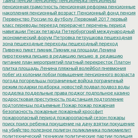
тайна
пенсии
пенсионер
пенсионерка
пенсионеры
пенсионная грамотность
пенсионная реформа
пенсионные
накопления
пенсионный возраст
Пенсионный фонд
пенсия
Первенство России по футболу
Первомай 2017
первый
класс
переводы
переезд
перерасчет
перечень
период
навигации
Песах
петарда
Петербургский международный
экономический форум
Петровка
петрушкова
пешеходная
зона
пешеходные переходы
пешеходный переход
Пивенко
пикет
пикник
Пикник на площади Ленина
пиротехника
письмо в редакцию
письмо_в_редакцию
питание
план мероприятий
платный перекресток
Платон
плитка
площадь Ленина
пляжный волейбол
пневмония
побег из колонии
побои
повышение пенсионного возраста
погода
погорельцы
пограничные войска
пограничный
режим
подарки
подборка_новостей
подвал
подвоз воды
подделка
поддельные права
поджог
подпольное казино
подростковая преступность
подстанция
подтопление
подтопленцы
подъемные
Пожар
пожар
пожарная
безопасность
пожарные
пожарный кроссфит
пожароопасный период
пожароопасный сезон
пожары
поиск
поиск ребенка
покушение на дачу взятки
покушение
на убийство
полезное
полигон
поликлиника
полиомиелит
политехнический техникум
политические партии
полиция