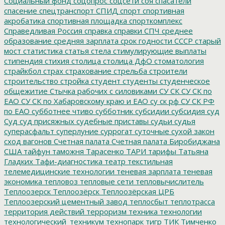
Социальный фонд
соцопрос
соцсети
соя
спасатели
спасение
спецтранспорт
СПИД
спорт
спортивная
акробатика
спортивная площадка
спорткомплекс
Справедливая Россия
справка
справки
СПЧ
среднее
образование
средняя зарплата
срок годности
СССР
старый
мост
статистика
статья
стела
стимулирующие выплаты
стипендия
стихия
столица
столица ДфО
стоматология
страйкбол
страх
страхование
стрельба
строители
строительство
стройка
студент
студенты
студенческое
общежитие
Стычка рабочих с силовиками
СУ СК
СУ СК по
ЕАО
СУ СК по Хабаровскому краю и ЕАО
су ск рф
СУ СК РФ
по ЕАО
субботнее чтиво
субботник
субсидии
субсидия
суд
Суд
суд присяжных
судебные приставы
судьи
судья
суперасфальт
суперлуние
суррогат
суточные
сухой закон
сход вагонов
Счетная палата
Счетная палата Биробиджана
США
тайфун
таможня
Тарасенко
ТАРИ
тарифы
Татьяна
Гладких
Тафи-диагностика
театр
текстильная
телемедицинские технологии
теневая зарплата
теневая
экономика
тепловоз
тепловые сети
тепловычислитель
Теплоозерск
Теплоозёрск
Теплоозёрская ЦРБ
Теплоозерский цементный завод
теплосбыт
теплотрасса
территория действий
терроризм
техника
технологии
технологический_техникум
технопарк
тигр
ТИК
Тимченко