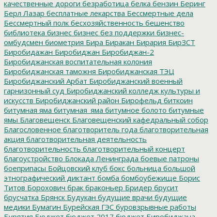
качественные дороги
безработица
белка
бензин
Беринг
Берл Лазар
бесплатные лекарства
Бессмертные дела
Бессмертный полк
бесхозяйственность
бешенство
библиотека
бизнес
бизнес без поддержки
бизнес-
омбудсмен
биометрия
Бира
Биракан
Бирария
БирЗСТ
Биробидажан
Биробиджан
Биробиджан-2
Биробиджанская воспитательная колония
Биробиджанская таможня
Биробиджанская ТЭЦ
Биробиджанский Арбат
Биробиджанский военный
гарнизонный суд
Биробиджанский колледж культуры и
искусств
Биробиджанский район
Бирофельд
биткоин
битумная яма
битумная_яма
битумное болото
битумные
ямы
Благовещенск
Благовещенский кафедральный собор
Благословенное
благотворитель года
благотворительная
акция
благотворительная деятельность
благотворительность
благотворительный концерт
благоустройство
Блокада Ленинграда
боевые патроны
боеприпасы
Бойцовский клуб
бокс
больница
большой
этнографический диктант
бомба
бомбоубежище
Борис
Титов
Борохович
брак
браконьер
Бридер
брусит
брусчатка
Брянск
Будукан
будущие врачи
будущие
медики
Бумагин
Бурейская ГЭС
буровзрывные работы
Бурятия
Бюджет
бюджет 2017
бюджет Биробиджана