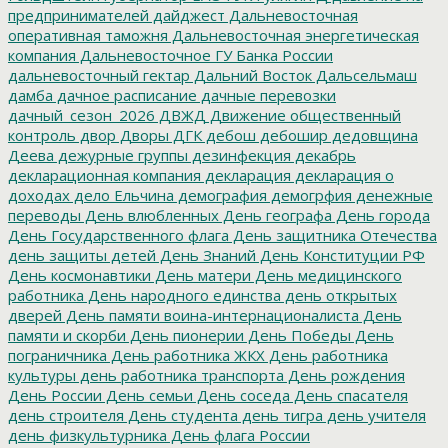
предпринимателей
дайджест
Дальневосточная
оперативная таможня
Дальневосточная энергетическая
компания
Дальневосточное ГУ Банка России
дальневосточный гектар
Дальний Восток
Дальсельмаш
дамба
дачное расписание
дачные перевозки
дачный_сезон_2026
ДВЖД
Движение общественный
контроль
двор
Дворы
ДГК
дебош
дебошир
дедовщина
Деева
дежурные группы
дезинфекция
декабрь
декларационная компания
декларация
декларация о
доходах
дело Ельчина
демография
демогрфия
денежные
переводы
День влюбленных
День географа
День города
День Государственного флага
День защитника Отечества
день защиты детей
День Знаний
День Конституции РФ
День космонавтики
День матери
День медицинского
работника
День народного единства
день открытых
дверей
День памяти воина-интернационалиста
День
памяти и скорби
День пионерии
День Победы
День
пограничника
День работника ЖКХ
День работника
культуры
день работника транспорта
День рождения
День России
День семьи
День соседа
День спасателя
день строителя
День студента
день тигра
день учителя
день физкультурника
День флага России