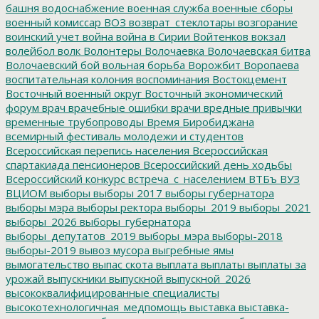
башня
водоснабжение
военная служба
военные сборы
военный комиссар
ВОЗ
возврат_стеклотары
возгорание
воинский учет
война
война в Сирии
Войтенков
вокзал
волейбол
волк
Волонтеры
Волочаевка
Волочаевская битва
Волочаевский бой
вольная борьба
Ворожбит
Воропаева
воспитательная колония
воспоминания
Востокцемент
Восточный военный округ
Восточный экономический
форум
врач
врачебные ошибки
врачи
вредные привычки
временные трубопроводы
Время Биробиджана
всемирный фестиваль молодежи и студентов
Всероссийская перепись населения
Всероссийская
спартакиада пенсионеров
Всероссийский день ходьбы
Всероссийский конкурс
встреча_с_населением
ВТБъ
ВУЗ
ВЦИОМ
выборы
выборы 2017
выборы губернатора
выборы мэра
выборы ректора
выборы_2019
выборы_2021
выборы_2026
выборы_губернатора
выборы_депутатов_2019
выборы_мэра
выборы-2018
выборы-2019
вывоз мусора
выгребные ямы
вымогательство
выпас скота
выплата
выплаты
выплаты за
урожай
выпускники
выпускной
выпускной_2026
высококвалифицированные специалисты
высокотехнологичная_медпомощь
выставка
выставка-