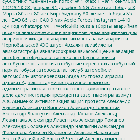
субботник"
"Цементный поток"
@
1 класс
1 мая
1 сентября
112
2018
23 февраля
31 декабря
5
5G
75-летие Победы
8
Марта
80 лет
80 лет Биробиджану
80_летие_Победы
85
лет ЕАО
85_лет_ЕАО
9 мая
Apple
Forbes
Instagram
L-410
QR-код
WhatsApp
Wi-Fi
WorldSkills Russia
аборты
аварийная
посадка
аварийное жилье
аварийные дома
аварийный дом
аварийный жилфонд
аварийный мост
авария
авария на
Чернобыльской АЭС
август
Авдалян
авиабилеты
авиакатастрофа
авиалесоохрана
авиасообщение
авиация
автобус
автобусная остановка
автобусные войны
автобусные остановки
автобусные перевозки
автобусный
парк
автобусы
автовокзал
автоклуб
автомобили
автомобиль
автоперевозки
Агада
агитпоезд
аграрии
адвокат
Адвокаты
административная комиссия
административная ответственность
административное
дело
администрация президента
азартные игры
азимут
АЗС
Акименко
активист
акция
акция протеста
Александр
Буксман
Александр Винников
Александр Головатый
Александр Золотухин
Александр Козлов
Александр
Левинталь
Александр Ливенталь
Александр Романов
Александр Соловьев
Александр Чаплыгин
Александра
Филиппова
Алексей Корниенко
Алексей Навальный
Алексей Хозяйский
Алексей Черный
Алеппо
алименты