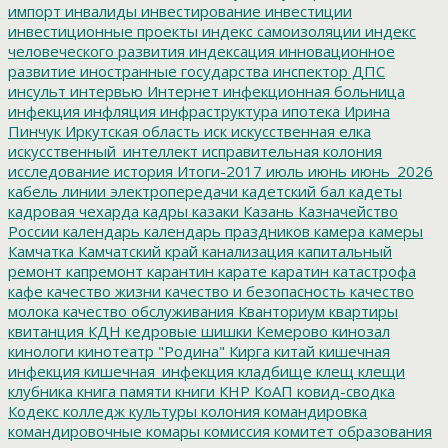
импорт
инвалиды
инвестирование
инвестиции
инвестиционные проекты
индекс самоизоляции
индекс
человеческого развития
индексация
инновационное
развитие
иностранные государства
инспектор ДПС
инсульт
интервью
Интернет
инфекционная больница
инфекция
инфляция
инфраструктура
ипотека
Ирина
Пинчук
Иркутская область
иск
искусственная елка
искусственный_интеллект
исправительная колония
исследование
история
Итоги-2017
июль
июнь
июнь_2026
кабель линии электропередачи
кадетский бал
кадеты
кадровая чехарда
кадры
казаки
Казань
Казначейство
России
календарь
календарь праздников
камера
камеры
Камчатка
Камчатский край
канализация
капитальный
ремонт
капремонт
карантин
карате
каратин
катастрофа
кафе
качество жизни
качество и безопасность
качество
молока
качество обслуживания
Кванториум
квартиры
квитанция
КДН
кедровые шишки
Кемерово
кинозал
кинологи
кинотеатр "Родина"
Кирга
китай
кишечная
инфекция
кишечная_инфекция
кладбище
клещ
клещи
клубника
книга памяти
книги
КНР
КоАП
ковид-сводка
Кодекс
колледж культуры
колония
командировка
командировочные
комары
комиссия
комитет образования