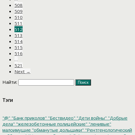
508
509
510
511
512
513
514
515
516
…
521
Next →
Найти:
Тэги
"@"
"Банк приколов"
"Бествидео"
"Дети войны"
"Добрые
дела"
"железобетонные полицейские"
"ленивые"
малоимущие
"обманутые дольщики"
"Рентгенологический