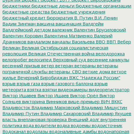
бюджетники
бюджетные деньги
бюджетные организации
бюджетные средства
бюджетные учреждения
бюджетный кредит
бюрократия
В. Путин
В.И. Ленин
Вадим Зингман
вакцина
вакцинация
Валдгейм
Валдгеймский детдом
валежник
Валентин Брусиловский
Валентин Коровин
Валентина Матвиенко
Валерий
Дранников
вандализм
вандалы
Васильева
ВВО
ВВП
Вебер
Великан
Великая Октябрьская социалистическая
революция
Великая Отечественная война
велодорожка
велопробег
велосипед
Верховный суд
весенние каникулы
весенний призыв
ветер
ветеран
ветераны
ветераны
пограничной службы
ветераны_СВО
ветхие дома
ветхое
жилье
Вечерний Биробиджан
ВЖС "Надежда России"
взрыв
взрыв газа
взрыв газового баллона
взрыв
метеорита
взятка
взятки
видеокамеры
видеорегистратор
Виктор Ишавев
Виктор Ишаев
Виктор Орёл
Виктор
Солнцев
викторина
Винников
вице-премьер
ВИЧ
ВККС
Владивосток
Владимир Марковский
Владимир Мишустин
Владимир Путин
Владимир Сахаровский
Владимир Якушев
власть
внеплановая проверка
Внешний долг
внутренняя
политика
вода
водители
водка
водоемы
водоисточник
Водоканал
водолазы
водоналивные дамбы
водонапорная