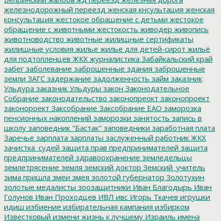
железнодорожный переезд
женская кнсультация
женская
консультация
жестокое обращение с детьми
жестокое
обращение с животными
жестокость
живодер
живопись
животноводство
животные
жилищные сертификаты
жилищные условия
жилье
жилье для детей-сирот
жильё
для подтопленцев
ЖКХ
журналистика
Забайкальский край
забег
заболевание
заброшенные здания
заброшенные
земли
ЗАГС
задержание
задолженность
займ
заказник
Ульдура
заказник Ульдуры
закон
Законодательное
Собрание
законодательство
законопреокт
законопроект
законороект
Заксобрание
Заксобрание ЕАО
заморозка
пенсионных накоплений
заморозки
занятость
запись в
школу
заповедник "Бастак"
заповедники
заработная плата
Заречье
зарплата
зарплаты
заслуженный работник ЖКХ
зачистка_судей
защита прав предпринимателей
защита
предпринимателей
здравоохранение
земледельцы
землетрясение
земля
земский доктор
Земский_учитель
зима пришла
змеи
змея
золотой губернатор
Золотухин
золотые медалисты
зоозащитники
Иван Благодырь
Иван
Голунов
Иван Проходцев
ИВЛ
ивс
Игорь Ткачев
игрушки
идиш
избиение
избирательная кампания
избирком
Известковый
измени жизнь к лучшему
Израиль
имена