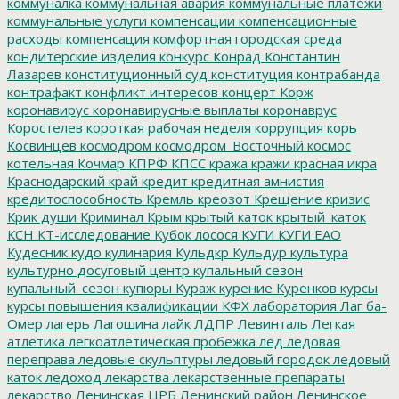
коммуналка
коммунальная авария
коммунальные платежи
коммунальные услуги
компенсации
компенсационные
расходы
компенсация
комфортная городская среда
кондитерские изделия
конкурс
Конрад
Константин
Лазарев
конституционный суд
конституция
контрабанда
контрафакт
конфликт интересов
концерт
Корж
коронавирус
коронавирусные выплаты
коронаврус
Коростелев
короткая рабочая неделя
коррупция
корь
Косвинцев
космодром
космодром_Восточный
космос
котельная
Кочмар
КПРФ
КПСС
кража
кражи
красная икра
Краснодарский край
кредит
кредитная амнистия
кредитоспособность
Кремль
креозот
Крещение
кризис
Крик души
Криминал
Крым
крытый каток
крытый_каток
КСН
КТ-исследование
Кубок лосося
КУГИ
КУГИ ЕАО
Кудесник
кудо
кулинария
Кульдкр
Кульдур
культура
культурно досуговый центр
купальный сезон
купальный_сезон
купюры
Кураж
курение
Куренков
курсы
курсы повышения квалификации
КФХ
лаборатория
Лаг ба-
Омер
лагерь
Лагошина
лайк
ЛДПР
Левинталь
Легкая
атлетика
легкоатлетическая пробежка
лед
ледовая
переправа
ледовые скульптуры
ледовый городок
ледовый
каток
ледоход
лекарства
лекарственные препараты
лекарство
Ленинская ЦРБ
Ленинский район
Ленинское