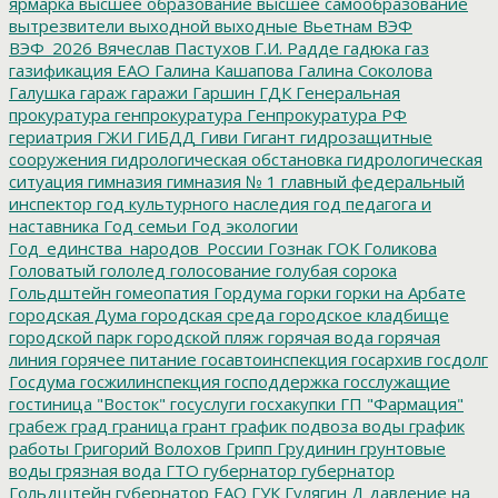
ярмарка
высшее образование
высшее самообразование
вытрезвители
выходной
выходные
Вьетнам
ВЭФ
ВЭФ_2026
Вячеслав Пастухов
Г.И. Радде
гадюка
газ
газификация ЕАО
Галина Кашапова
Галина Соколова
Галушка
гараж
гаражи
Гаршин
ГДК
Генеральная
прокуратура
генпрокуратура
Генпрокуратура РФ
гериатрия
ГЖИ
ГИБДД
Гиви
Гигант
гидрозащитные
сооружения
гидрологическая обстановка
гидрологическая
ситуация
гимназия
гимназия № 1
главный федеральный
инспектор
год культурного наследия
год педагога и
наставника
Год семьи
Год экологии
Год_единства_народов_России
Гознак
ГОК
Голикова
Головатый
гололед
голосование
голубая сорока
Гольдштейн
гомеопатия
Гордума
горки
горки на Арбате
городская Дума
городская среда
городское кладбище
городской парк
городской пляж
горячая вода
горячая
линия
горячее питание
госавтоинспекция
госархив
госдолг
Госдума
госжилинспекция
господдержка
госслужащие
гостиница "Восток"
госуслуги
госхакупки
ГП "Фармация"
грабеж
град
граница
грант
график подвоза воды
график
работы
Григорий Волохов
Грипп
Грудинин
грунтовые
воды
грязная вода
ГТО
губернатор
губернатор
Гольдштейн
губернатор ЕАО
ГУК
Гулягин
Д
давление на