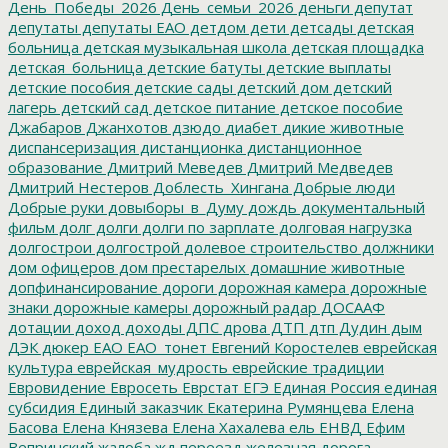
День_Победы_2026
День_семьи_2026
деньги
депутат
депутаты
депутаты ЕАО
детдом
дети
детсады
детская
больница
детская музыкальная школа
детская площадка
детская_больница
детские батуты
детские выплаты
детские пособия
детские сады
детский дом
детский
лагерь
детский сад
детское питание
детское пособие
Джабаров
Джанхотов
дзюдо
диабет
дикие животные
диспансеризация
дистанционка
дистанционное
образование
Дмитрий Меведев
Дмитрий Медведев
Дмитрий Нестеров
Доблесть_Хингана
Добрые люди
Добрые руки
довыборы_в_Думу
дождь
документальный
фильм
долг
долги
долги по зарплате
долговая нагрузка
долгострои
долгострой
долевое строительство
должники
дом офицеров
дом престарелых
домашние животные
допфинансирование
дороги
дорожная камера
дорожные
знаки
дорожные камеры
дорожный радар
ДОСААФ
дотации
доход
доходы
ДПС
дрова
ДТП
дтп
Дудин
дым
ДЭК
дюкер
ЕАО
ЕАО_тонет
Евгений Коростелев
еврейская
культура
еврейская_мудрость
еврейские традиции
Евровидение
Евросеть
Еврстат
ЕГЭ
Единая Россия
единая
субсидия
Единый заказчик
Екатерина Румянцева
Елена
Басова
Елена Князева
Елена Хахалева
ель
ЕНВД
Ефим
Вепринский
жалоба
жд переезд
железная дорога