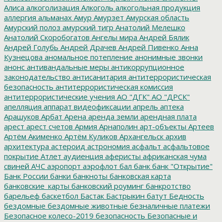
Алиса
алкоголизация
Алкоголь
алкогольная продукция
аллергия
альманах
Амур
Амурзет
Амурская область
Амурский полоз
амурский тигр
Анатолий Мелешко
Анатолий Скоробогатов
Ангелы мира
Андрей Бялик
Андрей Голубь
Андрей Драчев
Андрей Пивенко
Анна
Кузнецова
аномальное потепление
анонимные звонки
анонс
антивандальные меры
антикоррупционное
законодательство
антисанитария
антитеррористическая
безопасность
антитеррористическая комиссия
антитеррористические учения
АО "ДГК"
АО "ДРСК"
апелляция
аппарат видеофиксации
апрель
аптека
Арашуков
Арбат
Арена
аренда земли
арендная плата
арест
арест счетов
Армия
Арнаполин
арт-объекты
Артеев
Артём Акименко
Артём Куликов
Архангельск
архив
архитектура
астероид
астрономия
асфальт
асфальтовое
покрытие
Атлет
аудиенция
аферисты
африканская чума
свиней
АЧС
аэропорт
аэрофлот
бал
банк
банк "Открытие"
Банк России
банки
банкноты
банковская карта
банковские_карты
банковский роуминг
банкротство
барельеф
баскетбол
Бастак
Бастрыкин
батут
Бедность
бездомные
бездомные животные
безналичные платежи
Безопасное колесо-2019
безопасность
Безопасные и