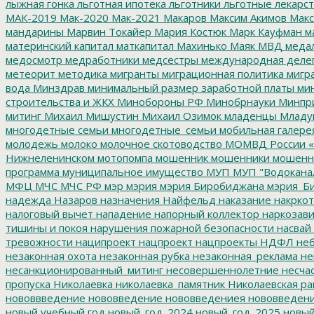
лыжная гонка
льготная ипотека
льготники
льготные лекарст
МАК-2019
Мак-2020
Мак-2021
Макаров
Максим Акимов
Макс
мандарины
Марвин Токайер
Мария Костюк
Марк Кауфман
ма
материнский капитал
маткапитал
Махинько
Маяк
МВД
меда
медосмотр
медработники
медсестры
международная деле
метеорит
методика
мигранты
миграционная политика
мигра
вода
Минздрав
минимальный размер заработной платы
мин
строительства и ЖКХ
Минобороны РФ
Минобрнауки
Минпр
митинг
Михаил Мишустин
Михаил Озимок
младенцы
Младу
многодетные семьи
многодетные_семьи
мобильная галере
молодежь
молоко
молочное скотоводство
МОМВД России «
Нижнеленинском
мотопомпа
мошенник
мошенники
мошенн
программа
муниципальное имущество
МУП
МУП "Водокана
МФЦ
МЧС
МЧС РФ
мэр
мэрия
мэрия Биробиджана
мэрия_Б
надежда
Назаров
назначения
Найфельд
наказание
накркот
налоговый вычет
нападение
напорный коллектор
наркозави
тишины и покоя
нарушения пожарной безопасности
насвай
тревожности
наципроект
нацпроект
нацпроекты
НДФЛ
неб
незаконная охота
незаконная рубка
незаконная_реклама
не
несанкционированный_митинг
несовершеннолетние
несчас
пропуска
Николаевка
николаевка_памятник
Николаевская ра
нововвведение
нововведение
нововведениея
нововведен
новый учебный год
новый_год_2024
новый_год_2025
новый