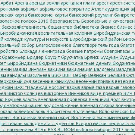
Арбат
Арена
аренда земли
арендная плата
арест
арест счет
трономия
асфальт
асфальтовое покрытие
Атлет
аудиенция
аф
овская карта
банковские_карты
банковский роуминг
банкротс
зопасное колесо-2019
безопасность
Безопасные и качестве
к
бесхозяйственность
бешенство
библиотека
бизнес
бизнес 
Биробиджанская воспитательная колония
Биробиджанская т
 колледж культуры и искусств
Биробиджанский район
Биро
дральный собор
Благословенное
благотворитель года
благот
тройство
Блокада Ленинграда
боевые патроны
боеприпасы
Б
к
браконьер
Бридер
брусит
брусчатка
Брянск
Будукан
будущи
ет Биробиджана
бюджетники
бюджетные деньги
бюджетны
Ленин
Вадим Зингман
вакцина
вакцинация
Валдгейм
Валдгей
изм
вандалы
Васильева
ВВО
ВВП
Вебер
Великан
Великая Окт
ерховный суд
весенние каникулы
весенний призыв
ветер
ве
иджан
ВЖС "Надежда России"
взрыв
взрыв газа
взрыв газово
рёл
Виктор Солнцев
викторина
Винников
вице-премьер
ВИЧ
р Якушев
власть
внеплановая проверка
Внешний долг
внутр
донапорная башня
водоснабжение
военная служба
военные
окзал
волейбол
волк
Волонтеры
Волочаевка
Волочаевская б
емент
Восточный военный округ
Восточный экономический ф
фестиваль молодежи и студентов
Всероссийская перепись н
а_с_населением
ВТБъ
ВУЗ
ВЦИОМ
выборы
выборы 2017
выбо