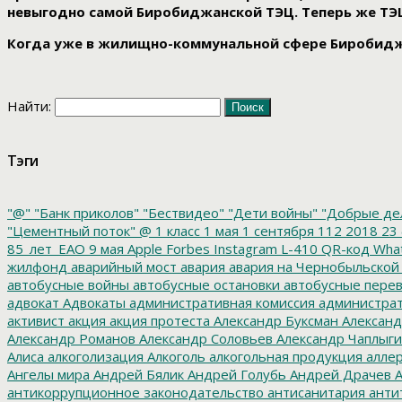
невыгодно самой Биробиджанской ТЭЦ. Теперь же ТЭ
Когда уже в жилищно-коммунальной сфере Биробидж
Найти:
Тэги
"@"
"Банк приколов"
"Бествидео"
"Дети войны"
"Добрые де
"Цементный поток"
@
1 класс
1 мая
1 сентября
112
2018
23 
85_лет_ЕАО
9 мая
Apple
Forbes
Instagram
L-410
QR-код
Wha
жилфонд
аварийный мост
авария
авария на Чернобыльской
автобусные войны
автобусные остановки
автобусные перев
адвокат
Адвокаты
административная комиссия
администрат
активист
акция
акция протеста
Александр Буксман
Александ
Александр Романов
Александр Соловьев
Александр Чаплыг
Алиса
алкоголизация
Алкоголь
алкогольная продукция
аллер
Ангелы мира
Андрей Бялик
Андрей Голубь
Андрей Драчев
А
антикоррупционное законодательство
антисанитария
анти