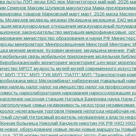
ва
льготы
ЛЭП
люди ЕАО
люк
Магнитогорск
май
май_2026
ма
им Семенов
Максим Шупиков
макулатура
Мама-предпринима
ркировка товаров
Марковский
март
март_2026
маска
Маслен
ль
Медведев
медведь
медики
Медицина
медицина_ЕАО
мед
гация
международные отношения
международный полумара
ционное законодательство
миграция
микрофинансовые_орг
ирование
министерство образования и науки РФ
Министерс
ироды
минпромторг
Минпросвещения
Минстрой
Минтранс
М
шка
мнение
мнение_Кузовин
мнение_медицина
мнение_Рай
я
мобильная связь
мобильное приложение
модельная библи
Биробиджанский»
мониторинг
мониторинг цен
морг
морепр
ичество
МРОТ
мудрость
музей
музей современного искусст
л"
МУП "ГТС"
МУП "ГУК
МУП "ПАТП"
МУП "Транспортная ком
иробиджана
мясо
Мясокомбинат
набережная
Навальный
нави
ики
наледь
налог
налог на имущество
налог на профессиона
симость
нарколаборатория
наркомания
наркосодержащие р
население
насосная станция
Наталья Баженова
наука
Наум Л
лагополучные семьи
недвижимость
недострои
независимая 
кролог
нелегальная торговля
Немаев
непогода
нерабочая не
тный случай
Нетрезвый водитель
неуважение к власти
нефо
йонная больница
Николай Канделя
никотин
НК РФ
НКО
НКО
ия
новое_оборудование
новые люди
новые маршруты
Новый
_год_2026
нормы питания
норовирус
Нотр-Дам
ноябрь
обзо