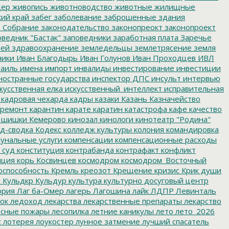
дер
живопись
животноводство
животные
жилищные
ий край
забег
заболевание
заброшенные здания
 Собрание
законодательство
законопреокт
законопроект
ведник "Бастак"
заповедники
заработная плата
Заречье
лей
здравоохранение
земледельцы
землетрясение
земля
ники
Иван Благодырь
Иван Голунов
Иван Проходцев
ИВЛ
аиль
имена
импорт
инвалиды
инвестирование
инвестиции
остранные государства
инспектор ДПС
инсульт
интервью
кусственная елка
искусственный_интеллект
исправительная
кадровая чехарда
кадры
казаки
Казань
Казначейство
ремонт
карантин
карате
каратин
катастрофа
кафе
качество
 шишки
Кемерово
кинозал
кинологи
кинотеатр "Родина"
д-сводка
Кодекс
колледж культуры
колония
командировка
унальные услуги
компенсации
компенсационные расходы
 суд
конституция
контрабанда
контрафакт
конфликт
пция
корь
Косвинцев
космодром
космодром_Восточный
оспособность
Кремль
креозот
Крещение
кризис
Крик души
я
Кульдкр
Кульдур
культура
культурно досуговый центр
ория
Лаг ба-Омер
лагерь
Лагошина
лайк
ЛДПР
Левинталь
ок
ледоход
лекарства
лекарственные препараты
лекарство
сные пожары
лесопилка
летние каникулы
лето
лето_2026
с
лотерея
лоукостер
лунное затмение
лучший спасатель