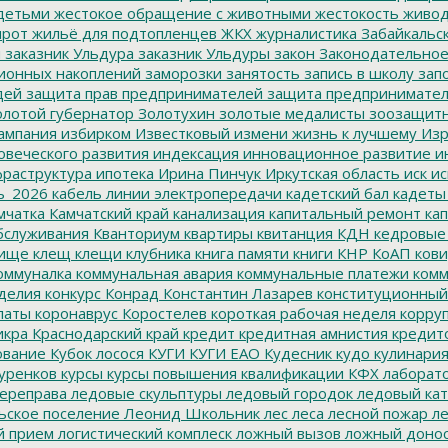
детьми
жестокое обращение с животными
жестокость
живо
ирот
жильё для подтопленцев
ЖКХ
журналистика
Забайкальск
м
заказник Ульдура
заказник Ульдуры
закон
Законодательное
ионных накоплений
заморозки
занятость
запись в школу
запо
дей
защита прав предпринимателей
защита предпринимате
лотой губернатор
Золотухин
золотые медалисты
зоозащит
ампания
избирком
Известковый
измени жизнь к лучшему
Изр
овеческого развития
индексация
инновационное развитие
ин
раструктура
ипотека
Ирина Пинчук
Иркутская область
иск
ис
ь_2026
кабель линии электропередачи
кадетский бал
кадеты
мчатка
Камчатский край
канализация
капитальный ремонт
кап
бслуживания
Кванториум
квартиры
квитанция
КДН
кедровые
ище
клещ
клещи
клубника
книга памяти
книги
КНР
КоАП
кови
оммуналка
коммунальная авария
коммунальные платежи
комм
делия
конкурс
Конрад
Константин Лазарев
конституционный
латы
коронаврус
Коростелев
короткая рабочая неделя
корру
икра
Краснодарский край
кредит
кредитная амнистия
кредит
ование
Кубок лосося
КУГИ
КУГИ ЕАО
Кудесник
кудо
кулинари
уренков
курсы
курсы повышения квалификации
КФХ
лаборат
ереправа
ледовые скульптуры
ледовый городок
ледовый кат
ьское поселение
Леонид Школьник
лес
леса
лесной пожар
ле
й прием
логистический комплеск
ложный вызов
ложный доно