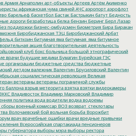
ов
Армия
Арнаполин
арт-объекты
Артеев
Артём Акименко
еристы
африканская чума свиней
АЧС
аэропорт
аэрофлот
тво
барельеф
баскетбол
Бастак
Бастрыкин
батут
Бедность
нные дороги
безработица
белка
бензин
Беринг
Берл Лазар
без поддержки
бизнес-омбудсмен
биометрия
Бира
Биракан
аможня
Биробиджанская ТЭЦ
Биробиджанский Арбат
фельд
биткоин
битумная яма
битумная_яма
битумное
ворительная акция
благотворительная деятельность
ойцовский клуб
бокс
больница
большой этнографический
е врачи
будущие медики
Бумагин
Бурейская ГЭС
е организации
бюджетные средства
бюджетные
мский детдом
валежник
Валентин Брусиловский
Валентин
ябрьская социалистическая революция
Великая
теран
ветераны
ветераны пограничной службы
го баллона
взрыв метеорита
взятка
взятки
видеокамеры
ВККС
Владивосток
Владимир Марковский
Владимир
енняя политика
вода
водители
водка
водоемы
 сборы
военный комиссар
ВОЗ
возврат_стеклотары
итва
Волочаевский бой
вольная борьба
Ворожбит
орум
врач
врачебные ошибки
врачи
вредные привычки
аселения
Всероссийская спартакиада пенсионеров
ры губернатора
выборы мэра
выборы ректора