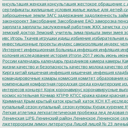
кнсультация
женская консультация
жестокое обращение с 
сертификаты
жилищные условия
жилье
жилье для детей-с
заброшенные земли
ЗАГС
задержание
задолженность
зай
законороект
Заксобрание
Заксобрание ЕАО
заморозка пенс
зарплата
зарплаты
заслуженный работник ЖКХ
зачистка_су
земский доктор
Земский_учитель
зима пришла
змеи
змея
зо
ивс
Игорь Ткачев
игрушки
идиш
избиение
избирательная к
инвестиционные проекты
индекс самоизоляции
индекс чел
Интернет
инфекционная больница
инфекция
инфляция
инф
колония
исследование
история
Итоги-2017
июль
июнь
июн
России
календарь
календарь праздников
камера
камеры
Ка
жизни
качество и безопасность
качество молока
качество о
Кирга
китай
кишечная инфекция
кишечная_инфекция
кладб
командировочные
комары
комиссия
комитет образования
к
компенсация
комфортная городская среда
кондитерские из
интересов
концерт
Корж
коронавирус
коронавирусные вып
космос
котельная
Кочмар
КПРФ
КПСС
кража
кражи
красная 
Криминал
Крым
крытый каток
крытый_каток
КСН
КТ-исслед
купальный сезон
купальный_сезон
купюры
Кураж
курение
К
Легкая атлетика
легкоатлетическая пробежка
лед
ледовая п
Ленинская ЦРБ
Ленинский район
Ленинское
Ленинское сел
лжетерроризм
лимон
литература
Лицей
лицей № 23
личны