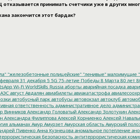
Ц отказывается принимать счетчики уже в других мно
ана закончится этот бардак?
ла"
"железобетонные полицейские"
"ленивые" малоимущие
"
февраля
31 декабря
5
5G
75-летие Победы
8 Марта
80 лет
8
tsApp
Wi-Fi
WorldSkills Russia
аборты
аварийная посадка
авари
 АЭС
август
Авдалян
авиабилеты
авиакатастрофа
авиалесоохр
озки
автобусный парк
автобусы
автовокзал
автоклуб
автомо
ивная ответственность
административное дело
администра
р Винников
Александр Головатый
Александр Золотухин
Алек
ин
Александра Филиппова
Алексей Корниенко
Алексей Наваль
гия
альманах
Амур
Амурзет
Амурская область
Амурский поло
ндрей Пивенко
Анна Кузнецова
аномальное потепление
ано
террористическая безопасность
антитеррористическая коми