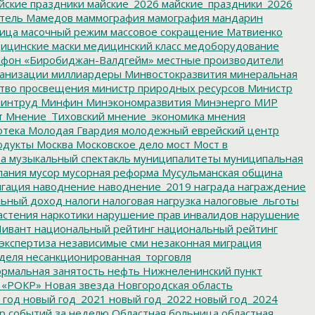
йские праздники
майские_2026
майские_праздники_2026
тель
Мамедов
маммография
мамография
мандарин
ица
масочный режим
массовое сокращение
Матвиенко
ицинские маски
медицинский класс
медоборудование
фон «Биробиджан-Валдгейм»
местные производители
анизации
миллиардеры
Минвостокразвития
минеральная
тво просвещения
министр природных ресурсов
Министр
интруд
Минфин
Минэкономразвития
Минэнерго
МИР
т
Мнение_Тиховский
мнение_экономика
мнения
отека
Молодая Гвардия
молодежный еврейский центр
одукты
Москва
Московское дело
мост
Мост в
ва
музыкальный спектакль
муниципалитеты
муниципальная
пания
мусор
мусорная реформа
Мусульманская община
гация
наводнение
наводнение_2019
награда
награждение
льный доход
налоги
налоговая нагрузка
налоговые_льготы
астения
наркотики
нарушение прав инвалидов
нарушение
ивант
национальный рейтинг
национальный рейтинг
экспертиза
независимые сми
незаконная миграция
деля
несанкционированная_торговля
рмальная занятость
нефть
Нижнеленинский пункт
 «РОКР»
Новая звезда
Новгородская область
 год
новый год_2021
новый год_2022
новый год_2024
р событий за неделю
Областная больница
областная