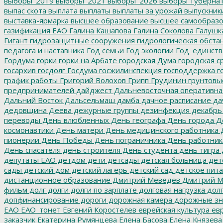
выборы_2019
выборы_2021
выборы_2026
выборы_губерна
выпас скота
выплата
выплаты
выплаты за урожай
выпускник
выставка-ярмарка
высшее образование
высшее самообразо
газификация ЕАО
Галина Кашапова
Галина Соколова
Галушк
Гигант
гидрозащитные сооружения
гидрологическая обста
педагога и наставника
Год семьи
Год экологии
Год_единств
Гордума
горки
горки на Арбате
городская Дума
городская с
госархив
госдолг
Госдума
госжилинспекция
господдержка
г
график работы
Григорий Волохов
Грипп
Грудинин
грунтовы
предпринимателей
дайджест
Дальневосточная оперативна
Дальний Восток
Дальсельмаш
дамба
дачное расписание
да
дедовщина
Деева
дежурные группы
дезинфекция
декабрь
переводы
День влюбленных
День географа
День города
Де
космонавтики
День матери
День медицинского работника
Д
пионерии
День Победы
День пограничника
День работник
День спасателя
день строителя
День студента
день тигра
депутаты ЕАО
детдом
дети
детсады
детская больница
дет
сады
детский дом
детский лагерь
детский сад
детское пит
дистанционное образование
Дмитрий Меведев
Дмитрий М
фильм
долг
долги
долги по зарплате
долговая нагрузка
долг
допфинансирование
дороги
дорожная камера
дорожные зн
ЕАО
ЕАО_тонет
Евгений Коростелев
еврейская культура
евр
заказчик
Екатерина Румянцева
Елена Басова
Елена Князева