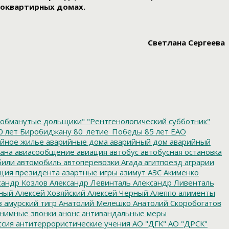
гоквартирных домах.
Светлана Сергеева
обманутые дольщики"
"Рентгенологический субботник"
0 лет Биробиджану
80_летие_Победы
85 лет ЕАО
йное жилье
аварийные дома
аварийный дом
аварийный
ана
авиасообщение
авиация
автобус
автобусная остановка
били
автомобиль
автоперевозки
Агада
агитпоезд
аграрии
ция президента
азартные игры
азимут
АЗС
Акименко
сандр Козлов
Александр Левинталь
Александр Ливенталь
ный
Алексей Хозяйский
Алексей Черный
Алеппо
алименты
з
амурский тигр
Анатолий Мелешко
Анатолий Скоробогатов
нимные звонки
анонс
антивандальные меры
ссия
антитеррористические учения
АО "ДГК"
АО "ДРСК"