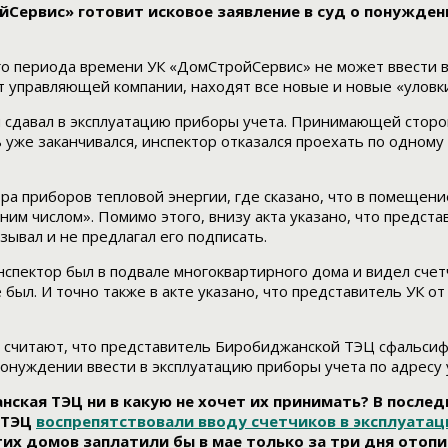
Сервис» готовит исковое заявление в суд о понужден
го периода времени УК «ДомСтройСервис» не может ввести в
управляющей компании, находят все новые и новые «уловки
ии сдавал в эксплуатацию приборы учета. Принимающей сто
ь уже заканчивался, инспектор отказался проехать по одному 
а приборов тепловой энергии, где сказано, что в помещение
дним числом». Помимо этого, внизу акта указано, что предс
зывал и не предлагал его подписать.
Инспектор был в подвале многоквартирного дома и видел сче
 был. И точно также в акте указано, что представитель УК от
 считают, что представитель Биробиджанской ТЭЦ сфальсиф
онуждении ввести в эксплуатацию приборы учета по адресу у
ская ТЭЦ ни в какую не хочет их принимать? В послед
 ТЭЦ
воспрепятствовали вводу счетчиков в эксплуата
их домов заплатили бы в мае только за три дня отопите