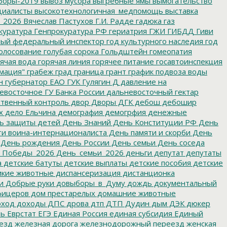
боры-2019
вывоз мусора
выгребные ямы
вымогательство
циалисты
высокотехнологичная_медпомощь
выставка
_2026
Вячеслав Пастухов
Г.И. Радде
гадюка
газ
куратура
Генпрокуратура РФ
гериатрия
ГЖИ
ГИБДД
Гиви
ный федеральный инспектор
год культурного наследия
год
олосование
голубая сорока
Гольдштейн
гомеопатия
ячая вода
горячая линия
горячее питание
госавтоинспекция
мация"
грабеж
град
граница
грант
график подвоза воды
н
губернатор ЕАО
ГУК
Гулягин
Д
давление на
восточное ГУ Банка России
дальневосточный гектар
твенный контроль
двор
Дворы
ДГК
дебош
дебошир
х
дело Ельчина
демография
демогрфия
денежные
ь защиты детей
День Знаний
День Конституции РФ
День
и воина-интернационалиста
День памяти и скорби
День
День рождения
День России
День семьи
День соседа
_Победы_2026
День_семьи_2026
деньги
депутат
депутаты
а
детские батуты
детские выплаты
детские пособия
детские
кие животные
диспансеризация
дистанционка
и
Добрые руки
довыборы_в_Думу
дождь
документальный
фицеров
дом престарелых
домашние животные
ход
доходы
ДПС
дрова
дтп
ДТП
Дудин
дым
ДЭК
дюкер
ть
Еврстат
ЕГЭ
Единая Россия
единая субсидия
Единый
езд
железная дорога
железнодорожный переезд
женская