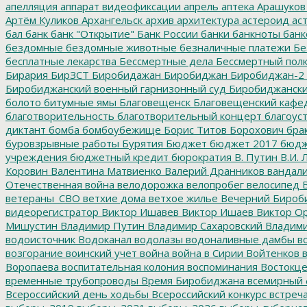
апелляция
аппарат видеофиксации
апрель
аптека
Арашуков
Артём Куликов
Архангельск
архив
архитектура
астероид
ас
бал
банк
банк "Открытие"
Банк России
банки
банкноты
банк
бездомные
бездомные животные
безналичные платежи
Бе
бесплатные лекарства
Бессмертные дела
Бессмертный пол
Бирария
БирЗСТ
Биробидажан
Биробиджан
Биробиджан-2
Биробиджанский военный гарнизонный суд
Биробиджанский
болото
битумные ямы
Благовещенск
Благовещенский кафе
благотворительность
благотворительный концерт
благоус
диктант
бомба
бомбоубежище
Борис Титов
Борохович
бра
буровзрывные работы
Бурятия
Бюджет
бюджет 2017
бюдж
учреждения
бюджетный кредит
бюрократия
В. Путин
В.И. 
Коровин
Валентина Матвиенко
Валерий Дранников
вандал
Отечественная война
велодорожка
велопробег
велосипед
В
ветераны_СВО
ветхие дома
ветхое жилье
Вечерний Бироб
видеорегистратор
Виктор Ишавев
Виктор Ишаев
Виктор О
Мишустин
Владимир Путин
Владимир Сахаровский
Владими
водоисточник
Водоканал
водолазы
водоналивные дамбы
во
возгорание
воинский учет
война
война в Сирии
Войтенков
в
Воропаева
воспитательная колония
воспоминания
Востокц
временные трубопроводы
Время Биробиджана
всемирный 
Всероссийский день ходьбы
Всероссийский конкурс
встреч