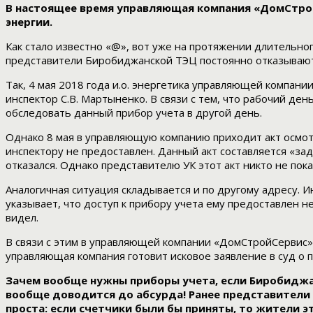
В настоящее время управляющая компания «ДомСтрой
энергии.
Как стало известно «@», вот уже на протяжении длительно
представители Биробиджанской ТЭЦ постоянно отказывают 
Так, 4 мая 2018 года и.о. энергетика управляющей компан
инспектор С.В. Мартыненко. В связи с тем, что рабочий ден
обследовать данный прибор учета в другой день.
Однако 8 мая в управляющую компанию приходит акт осмотр
инспектору не предоставлен. Данный акт составляется «за
отказался. Однако представителю УК этот акт никто не пока
Аналогичная ситуация складывается и по другому адресу. 
указывает, что доступ к прибору учета ему предоставлен не
видел.
В связи с этим в управляющей компании «ДомСтройСервис»
управляющая компания готовит исковое заявление в суд о п
Зачем вообще нужны приборы учета, если Биробиджан
вообще доводится до абсурда! Ранее представители
проста: если счетчики были бы приняты, то жители эт