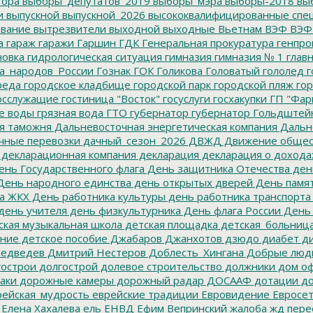
тора
выборы_депутатов_2019
выборы_мэра
выборы-2018
вы
и
выпускной
выпускной_2026
высококвалифицированные спе
вание
вытрезвители
выходной
выходные
Вьетнам
ВЭФ
ВЭФ
а
гараж
гаражи
Гаршин
ГДК
Генеральная прокуратура
генпро
новка
гидрологическая ситуация
гимназия
гимназия № 1
глав
а_народов_России
Гознак
ГОК
Голикова
Головатый
гололед
г
реда
городское кладбище
городской парк
городской пляж
гор
осслужащие
гостиница "Восток"
госуслуги
госхакупки
ГП "Фар
е воды
грязная вода
ГТО
губернатор
губернатор Гольдштей
я таможня
Дальневосточная энергетическая компания
Дальне
чные перевозки
дачный_сезон_2026
ДВЖД
Движение общес
декларационная компания
декларация
декларация о дохода
нь Государственного флага
День защитника Отечества
ден
ень народного единства
день открытых дверей
День памят
а ЖКХ
День работника культуры
день работника транспорта
день учителя
день физкультурника
День флага России
День
ская музыкальная школа
детская площадка
детская_больниц
ание
детское пособие
Джабаров
Джанхотов
дзюдо
диабет
ди
едведев
Дмитрий Нестеров
Доблесть_Хингана
Добрые люд
острои
долгострой
долевое строительство
должники
дом о
аки
дорожные камеры
дорожный радар
ДОСААФ
дотации
до
ейская_мудрость
еврейские традиции
Евровидение
Евросе
Елена Хахалева
ель
ЕНВД
Ефим Вепринский
жалоба
жд пере