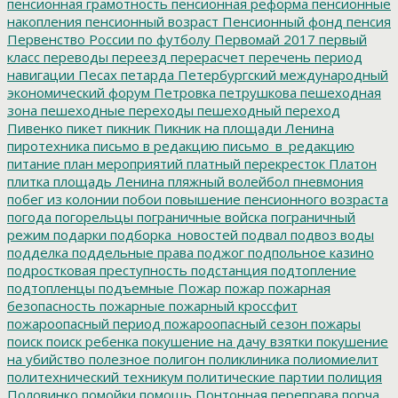
пенсионная грамотность
пенсионная реформа
пенсионные
накопления
пенсионный возраст
Пенсионный фонд
пенсия
Первенство России по футболу
Первомай 2017
первый
класс
переводы
переезд
перерасчет
перечень
период
навигации
Песах
петарда
Петербургский международный
экономический форум
Петровка
петрушкова
пешеходная
зона
пешеходные переходы
пешеходный переход
Пивенко
пикет
пикник
Пикник на площади Ленина
пиротехника
письмо в редакцию
письмо_в_редакцию
питание
план мероприятий
платный перекресток
Платон
плитка
площадь Ленина
пляжный волейбол
пневмония
побег из колонии
побои
повышение пенсионного возраста
погода
погорельцы
пограничные войска
пограничный
режим
подарки
подборка_новостей
подвал
подвоз воды
подделка
поддельные права
поджог
подпольное казино
подростковая преступность
подстанция
подтопление
подтопленцы
подъемные
Пожар
пожар
пожарная
безопасность
пожарные
пожарный кроссфит
пожароопасный период
пожароопасный сезон
пожары
поиск
поиск ребенка
покушение на дачу взятки
покушение
на убийство
полезное
полигон
поликлиника
полиомиелит
политехнический техникум
политические партии
полиция
Половинко
помойки
помощь
Понтонная переправа
порча