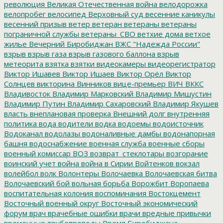
революция
Великая Отечественная война
велодорожка
велопробег
велосипед
Верховный суд
весенние каникулы
весенний призыв
ветер
ветеран
ветераны
ветераны
пограничной службы
ветераны_СВО
ветхие дома
ветхое
жилье
Вечерний Биробиджан
ВЖС "Надежда России"
взрыв
взрыв газа
взрыв газового баллона
взрыв
метеорита
взятка
взятки
видеокамеры
видеорегистратор
Виктор Ишавев
Виктор Ишаев
Виктор Орёл
Виктор
Солнцев
викторина
Винников
вице-премьер
ВИЧ
ВККС
Владивосток
Владимир Марковский
Владимир Мишустин
Владимир Путин
Владимир Сахаровский
Владимир Якушев
власть
внеплановая проверка
Внешний долг
внутренняя
политика
вода
водители
водка
водоемы
водоисточник
Водоканал
водолазы
водоналивные дамбы
водонапорная
башня
водоснабжение
военная служба
военные сборы
военный комиссар
ВОЗ
возврат_стеклотары
возгорание
воинский учет
война
война в Сирии
Войтенков
вокзал
волейбол
волк
Волонтеры
Волочаевка
Волочаевская битва
Волочаевский бой
вольная борьба
Ворожбит
Воропаева
воспитательная колония
воспоминания
Востокцемент
Восточный военный округ
Восточный экономический
форум
врач
врачебные ошибки
врачи
вредные привычки
временные трубопроводы
Время Биробиджана