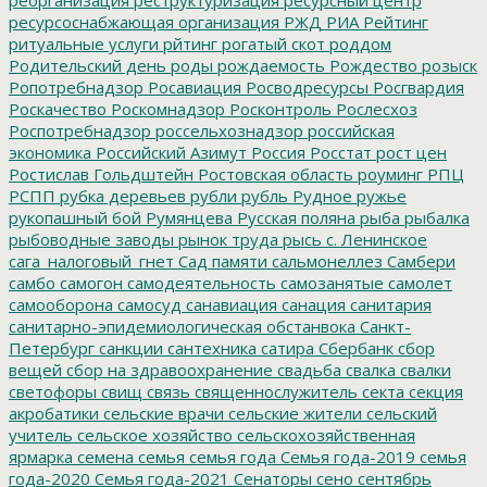
ресурсоснабжающая организация
РЖД
РИА Рейтинг
ритуальные услуги
рйтинг
рогатый скот
роддом
Родительский день
роды
рождаемость
Рождество
розыск
Ропотребнадзор
Росавиация
Росводресурсы
Росгвардия
Роскачество
Роскомнадзор
Росконтроль
Рослесхоз
Роспотребнадзор
россельхознадзор
российская
экономика
Российский Азимут
Россия
Росстат
рост цен
Ростислав Гольдштейн
Ростовская область
роуминг
РПЦ
РСПП
рубка деревьев
рубли
рубль
Рудное
ружье
рукопашный бой
Румянцева
Русская поляна
рыба
рыбалка
рыбоводные заводы
рынок труда
рысь
с. Ленинское
сага_налоговый_гнет
Сад памяти
сальмонеллез
Самбери
самбо
самогон
самодеятельность
самозанятые
самолет
самооборона
самосуд
санавиация
санация
санитария
санитарно-эпидемиологическая обстанвока
Санкт-
Петербург
санкции
сантехника
сатира
Сбербанк
сбор
вещей
сбор на здравоохранение
свадьба
свалка
свалки
светофоры
свищ
связь
священнослужитель
секта
секция
акробатики
сельские врачи
сельские жители
сельский
учитель
сельское хозяйство
сельскохозяйственная
ярмарка
семена
семья
семья года
Семья года-2019
семья
года-2020
Семья года-2021
Сенаторы
сено
сентябрь