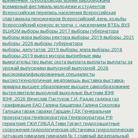
всемирный фестиваль молодежи и студентов
Всероссийская перепись населения
Всероссийская
спартакиада пенсионеров
Всероссийский день ходьбы
Всероссийский конкурс
встреча_с_населением
ВТБъ
ВУЗ
ВЦИОМ
выборы
выборы 2017
выборы губернатора
выборы мэра
выборы ректора
выборы_2019
выборы_2021
выборы_2026
выборы_губернатора
выборы_депутатов_2019
выборы_мэра
выборы-2018
выборы-2019
вывоз мусора
выгребные ямы
вымогательство
выпас скота
выплата
выплаты
выплаты за
урожай
выпускники
выпускной
выпускной_2026
высококвалифицированные специалисты
высокотехнологичная_медпомощь
выставка
выставка-
ярмарка
высшее образование
высшее самообразование
вытрезвители
выходной
выходные
Вьетнам
ВЭФ
ВЭФ_2026
Вячеслав Пастухов
Г.И. Радде
гадюка
газ
газификация ЕАО
Галина Кашапова
Галина Соколова
Галушка
гараж
гаражи
Гаршин
ГДК
Генеральная
прокуратура
генпрокуратура
Генпрокуратура РФ
гериатрия
ГЖИ
ГИБДД
Гиви
Гигант
гидрозащитные
сооружения
гидрологическая обстановка
гидрологическая
ситуация
гимназия
гимназия № 1
главный федеральный