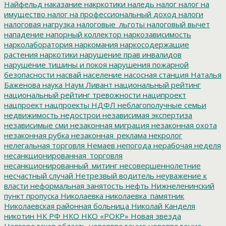
Найфельд
наказание
накркотики
наледь
налог
налог на
имущество
налог на профессиональный доход
налоги
налоговая нагрузка
налоговые_льготы
налоговый вычет
нападение
напорный коллектор
наркозависимость
нарколаборатория
наркомания
наркосодержащие
растения
наркотики
нарушение прав инвалидов
нарушение тишины и покоя
нарушения пожарной
безопасности
насвай
население
насосная станция
Наталья
Баженова
наука
Наум Ливант
национальный рейтинг
национальный рейтинг тревожности
наципроект
нацпроект
нацпроекты
НДФЛ
неблагополучные семьи
недвижимость
недострои
независимая экспертиза
независимые сми
незаконная миграция
незаконная охота
незаконная рубка
незаконная_реклама
некролог
нелегальная торговля
Немаев
непогода
нерабочая неделя
несанкционированная_торговля
несанкционированный_митинг
несовершеннолетние
несчастный случай
Нетрезвый водитель
неуважение к
власти
неформальная занятость
нефть
Нижнеленинский
пункт пропуска
Николаевка
николаевка_памятник
Николаевская районная больница
Николай Канделя
никотин
НК РФ
НКО
НКО «РОКР»
Новая звезда
Новгородская область
нововвведение
нововведение