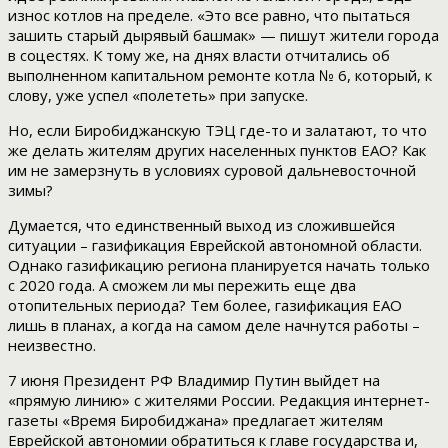
износ котлов на пределе. «Это все равно, что пытаться
зашить старый дырявый башмак» — пишут жители города
в соцестях. К тому же, на днях власти отчитались об
выполненном капитальном ремонте котла № 6, который, к
слову, уже успел «полететь» при запуске.
Но, если Биробиджанскую ТЭЦ где-то и залатают, то что
же делать жителям других населенных пунктов ЕАО? Как
им не замерзнуть в условиях суровой дальневосточной
зимы?
Думается, что единственный выход из сложившейся
ситуации – газификация Еврейской автономной области.
Однако газификацию региона планируется начать только
с 2020 года. А сможем ли мы пережить еще два
отопительных периода? Тем более, газификация ЕАО
лишь в планах, а когда на самом деле начнутся работы –
неизвестно.
7 июня Президент РФ Владимир Путин выйдет на
«прямую линию» с жителями России. Редакция интернет-
газеты «Время Биробиджана» предлагает жителям
Еврейской автономии обратиться к главе государства и,