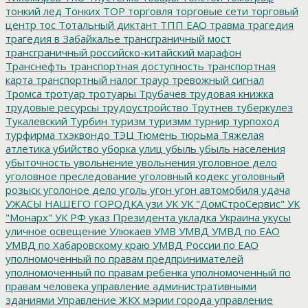
тонкий лед
Тонких
ТОР
торговля
торговые сети
торговый
центр
тос
Тотальный диктант
ТПП ЕАО
травма
трагедия
трагедия в Забайкалье
трансграничный мост
трансграничный российско-китайский марафон
Транснефть
транспортная доступность
транспортная
карта
транспортный налог
траур
тревожный сигнал
Тромса
тротуар
тротуары
Трубачев
трудовая книжка
трудовые ресурсы
трудоустройство
Трутнев
туберкулез
Тукалевский
Турбин
туризм
туризмм
турнир
турпоход
турфирма
тхэквондо
ТЭЦ
Тюмень
тюрьма
Тяжелая
атлетика
убийство
уборка улиц
убыль
убыль населения
убыточность
увольнение
увольнения
уголовное дело
уголовное преследование
уголовный кодекс
уголовный
розыск
уголоное дело
уголь
угон
угон автомобиля
удача
УЖАСЫ НАШЕГО ГОРОДКА
узи
УК
УК "ДомСтроСервис"
УК
"Монарх"
УК РФ
указ Президента
укладка
Украина
укусы
уличное освещение
Улюкаев
УМВ
УМВД
УМВД по ЕАО
УМВД по Хабаровскому краю
УМВД России по ЕАО
уполномоченный по правам предпринимателей
уполномоченный по правам ребенка
уполномоченный по
правам человека
управление административными
зданиями
Управление ЖКХ мэрии города
управление