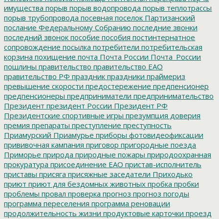
имущества
порыв
порыв водопровода
порыв теплотрассы
порыв трубопровода
посевная
поселок Партизанский
послание Федеральному Собранию
последние звонки
последний звонок
пособие
пособия
постинтернатное
сопровождение
посылка
потребители
потребительская
корзина
похищение
почта
Почта России
Почта_России
пошлины
правительство
правительство ЕАО
правительство РФ
праздник
праздники
праймериз
превышение скорости
предостережение
предпенсионер
предпенсионеры
предприниматели
предпринимательство
Президент
президент России
Президент РФ
Президентские спортивные игры
презумпция доверия
премия
препараты
преступление
преступность
Приамурский
Приамурье
приборы фотовидеофиксации
прививочная кампания
приговор
пригородные поезда
Приморье
природа
природные пожары
природоохранная
прокуратура
присоединение ЕАО
пристав-исполнитель
приставы
присяга
присяжные заседатели
Приходько
приют
приют для бездомных животных
пробка
пробки
проблемы
провал
проверка
прогноз
прогноз погоды
программа переселения
программа реновации
продолжительность жизни
продуктовые карточки
проезд