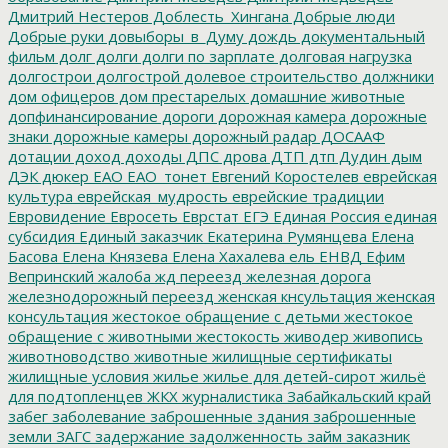
Дмитрий Нестеров
Доблесть_Хингана
Добрые люди
Добрые руки
довыборы_в_Думу
дождь
документальный
фильм
долг
долги
долги по зарплате
долговая нагрузка
долгострои
долгострой
долевое строительство
должники
дом офицеров
дом престарелых
домашние животные
допфинансирование
дороги
дорожная камера
дорожные
знаки
дорожные камеры
дорожный радар
ДОСААФ
дотации
доход
доходы
ДПС
дрова
ДТП
дтп
Дудин
дым
ДЭК
дюкер
ЕАО
ЕАО_тонет
Евгений Коростелев
еврейская
культура
еврейская_мудрость
еврейские традиции
Евровидение
Евросеть
Еврстат
ЕГЭ
Единая Россия
единая
субсидия
Единый заказчик
Екатерина Румянцева
Елена
Басова
Елена Князева
Елена Хахалева
ель
ЕНВД
Ефим
Вепринский
жалоба
жд переезд
железная дорога
железнодорожный переезд
женская кнсультация
женская
консультация
жестокое обращение с детьми
жестокое
обращение с животными
жестокость
живодер
живопись
животноводство
животные
жилищные сертификаты
жилищные условия
жилье
жилье для детей-сирот
жильё
для подтопленцев
ЖКХ
журналистика
Забайкальский край
забег
заболевание
заброшенные здания
заброшенные
земли
ЗАГС
задержание
задолженность
займ
заказник