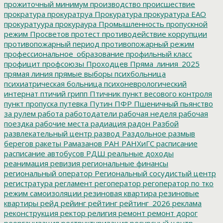
прожиточный минимум
производство
происшествие
прократура
прокуратруа
Прокуратура
прокуратура ЕАО
прокуратуура
прокураура
Промышленность
пропускной
режим
Просветов
протест
противодействие коррупции
противопожарный период
противопожарный режим
профессиональное_образование
профильный класс
профицит
профсоюзы
Проходцев
Пряма_линия_2025
прямая линия
прямые выборы
психбольница
психиатрическая больница
психоневрологический
интернат
птичий грипп
Птичник
пункт весового контроля
пункт пропуска
путевка
Путин
ПФР
Пшеничный
пьянство
за рулем
работа
работодатели
рабочая неделя
рабочая
поездка
рабочие места
радиация
радон
Разбой
развлекательный центр
развод
Раздольное
размыв
берегов
ракеты
Рамазанов
РАН
РАНХиГС
расписание
расписание автобусов
РДШ
реальные доходы
реанимация
ревизия
региональные финансы
региональный оператор
Региональный сосудистый центр
регистратура
регламент
регоператор
регоператор по тко
режим самоизоляции
резиновая квартира
резиновые
квартиры
рейд
рейинг
рейтинг
рейтинг_2026
реклама
реконструкция
ректор
религия
ремонт
ремонт дорог
реорганизация
реструктуризация
ресурсный центр