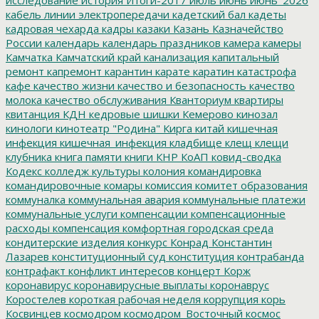
кабель линии электропередачи
кадетский бал
кадеты
кадровая чехарда
кадры
казаки
Казань
Казначейство
России
календарь
календарь праздников
камера
камеры
Камчатка
Камчатский край
канализация
капитальный
ремонт
капремонт
карантин
карате
каратин
катастрофа
кафе
качество жизни
качество и безопасность
качество
молока
качество обслуживания
Кванториум
квартиры
квитанция
КДН
кедровые шишки
Кемерово
кинозал
кинологи
кинотеатр "Родина"
Кирга
китай
кишечная
инфекция
кишечная_инфекция
кладбище
клещ
клещи
клубника
книга памяти
книги
КНР
КоАП
ковид-сводка
Кодекс
колледж культуры
колония
командировка
командировочные
комары
комиссия
комитет образования
коммуналка
коммунальная авария
коммунальные платежи
коммунальные услуги
компенсации
компенсационные
расходы
компенсация
комфортная городская среда
кондитерские изделия
конкурс
Конрад
Константин
Лазарев
конституционный суд
конституция
контрабанда
контрафакт
конфликт интересов
концерт
Корж
коронавирус
коронавирусные выплаты
коронаврус
Коростелев
короткая рабочая неделя
коррупция
корь
Косвинцев
космодром
космодром_Восточный
космос