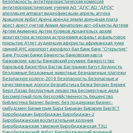
безопасность
антитеррористическая комиссия
антитеррористические учения
АО "ДГК"
АО "ДРСК"
апелляция
аппарат видеофиксации
апрель
аптека
Арашуков
Арбат
Арена
аренда земли
арендная плата
арест
арест счетов
Армия
Арнаполин
арт-объекты
Артеев
Артём Акименко
Артём Куликов
Архангельск
архив
архитектура
астероид
астрономия
асфальт
асфальтовое
покрытие
Атлет
аудиенция
аферисты
африканская чума
свиней
АЧС
аэропорт
аэрофлот
бал
банк
банк "Открытие"
Банк России
банки
банкноты
банковская карта
банковские_карты
банковский роуминг
банкротство
барельеф
баскетбол
Бастак
Бастрыкин
батут
Бедность
бездомные
бездомные животные
безналичные платежи
Безопасное колесо-2019
безопасность
Безопасные и
качественные дороги
безработица
белка
бензин
Беринг
Берл Лазар
бесплатные лекарства
Бессмертные дела
Бессмертный полк
бесхозяйственность
бешенство
библиотека
бизнес
бизнес без поддержки
бизнес-
омбудсмен
биометрия
Бира
Биракан
Бирария
БирЗСТ
Биробидажан
Биробиджан
Биробиджан-2
Биробиджанская воспитательная колония
Биробиджанская таможня
Биробиджанская ТЭЦ
Биробиджанский Арбат
Биробиджанский военный