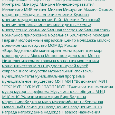
Минтранс
Минтруд
Минфин
Минэкономразвития
Минэнерго
МИР
митинг
Михаил Мишустин
Михаил Озимок
младенцы
Младушка
мнение
мнение_Кузовин
мнение_медицина
мнение_Райт
Мнение_Тиховский
мнение_экономика
мнения
многодетные семьи
многодетные_семьи
мобильная галерея
мобильная связь
мобильное приложение
модельная библиотека
Молодая
Гвардия
молодежный еврейский центр
молодежь
молоко
молочное скотоводство
МОМВД России
«Биробиджанский»
мониторинг
мониторинг цен
морг
морепродукты
Москва
Московское дело
мост
Мост в
Нижнеленинском
мотопомпа
мошенник
мошенники
мошенничество
МРОТ
мудрость
музей
музей
современного искусства
музыкальный спектакль
муниципалитеты
муниципальная программа
муниципальное имущество
МУП
МУП "Водоканал"
МУП
"ГТС"
МУП "ГУК
МУП "ПАТП"
МУП "Транспортная компания
мусор
мусорная реформа
Мусульманская община
МФЦ
МЧС
МЧС РФ
мэр
мэрия
мэрия Биробиджана
мэрия_Биробиджана
мясо
Мясокомбинат
набережная
Навальный
навигация
наводнение
наводнение_2019
награда
награждение
надежда
Назаров
назначения