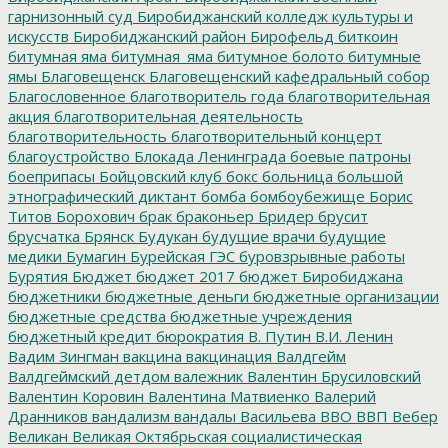
гарнизонный суд
Биробиджанский колледж культуры и
искусств
Биробиджанский район
Бирофельд
биткоин
битумная яма
битумная_яма
битумное болото
битумные
ямы
Благовещенск
Благовещенский кафедральный собор
Благословенное
благотворитель года
благотворительная
акция
благотворительная деятельность
благотворительность
благотворительный концерт
благоустройство
Блокада Ленинграда
боевые патроны
боеприпасы
Бойцовский клуб
бокс
больница
большой
этнографический диктант
бомба
бомбоубежище
Борис
Титов
Борохович
брак
браконьер
Бридер
брусит
брусчатка
Брянск
Будукан
будущие врачи
будущие
медики
Бумагин
Бурейская ГЭС
буровзрывные работы
Бурятия
Бюджет
бюджет 2017
бюджет Биробиджана
бюджетники
бюджетные деньги
бюджетные организации
бюджетные средства
бюджетные учреждения
бюджетный кредит
бюрократия
В. Путин
В.И. Ленин
Вадим Зингман
вакцина
вакцинация
Валдгейм
Валдгеймский детдом
валежник
Валентин Брусиловский
Валентин Коровин
Валентина Матвиенко
Валерий
Дранников
вандализм
вандалы
Васильева
ВВО
ВВП
Вебер
Великан
Великая Октябрьская социалистическая