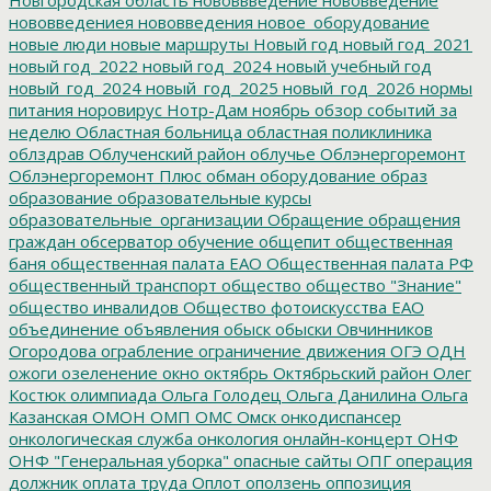
нововведениея
нововведения
новое_оборудование
новые люди
новые маршруты
Новый год
новый год_2021
новый год_2022
новый год_2024
новый учебный год
новый_год_2024
новый_год_2025
новый_год_2026
нормы
питания
норовирус
Нотр-Дам
ноябрь
обзор событий за
неделю
Областная больница
областная поликлиника
облздрав
Облученский район
облучье
Облэнергоремонт
Облэнергоремонт Плюс
обман
оборудование
образ
образование
образовательные курсы
образовательные_организации
Обращение
обращения
граждан
обсерватор
обучение
общепит
общественная
баня
общественная палата ЕАО
Общественная палата РФ
общественный транспорт
общество
общество "Знание"
общество инвалидов
Общество фотоискусства ЕАО
объединение
объявления
обыск
обыски
Овчинников
Огородова
ограбление
ограничение движения
ОГЭ
ОДН
ожоги
озеленение
окно
октябрь
Октябрьский район
Олег
Костюк
олимпиада
Ольга Голодец
Ольга Данилина
Ольга
Казанская
ОМОН
ОМП
ОМС
Омск
онкодиспансер
онкологическая служба
онкология
онлайн-концерт
ОНФ
ОНФ "Генеральная уборка"
опасные сайты
ОПГ
операция
должник
оплата труда
Оплот
оползень
оппозиция