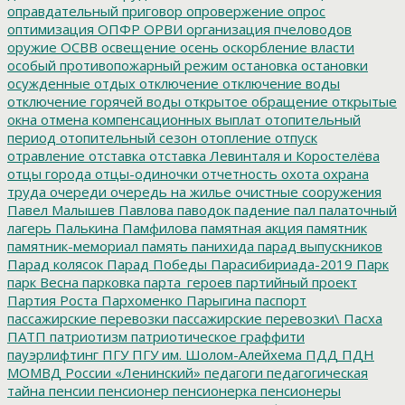
оправдательный приговор
опровержение
опрос
оптимизация
ОПФР
ОРВИ
организация пчеловодов
оружие
ОСВВ
освещение
осень
оскорбление власти
особый противопожарный режим
остановка
остановки
осужденные
отдых
отключение
отключение воды
отключение горячей воды
открытое обращение
открытые
окна
отмена компенсационных выплат
отопительный
период
отопительный сезон
отопление
отпуск
отравление
отставка
отставка Левинталя и Коростелёва
отцы города
отцы-одиночки
отчетность
охота
охрана
труда
очереди
очередь на жилье
очистные сооружения
Павел Малышев
Павлова
паводок
падение
пал
палаточный
лагерь
Палькина
Памфилова
памятная акция
памятник
памятник-мемориал
память
панихида
парад выпускников
Парад колясок
Парад Победы
Парасибириада-2019
Парк
парк Весна
парковка
парта_героев
партийный проект
Партия Роста
Пархоменко
Парыгина
паспорт
пассажирские перевозки
пассажирские перевозки\
Пасха
ПАТП
патриотизм
патриотическое граффити
пауэрлифтинг
ПГУ
ПГУ им. Шолом-Алейхема
ПДД
ПДН
МОМВД России «Ленинский»
педагоги
педагогическая
тайна
пенсии
пенсионер
пенсионерка
пенсионеры