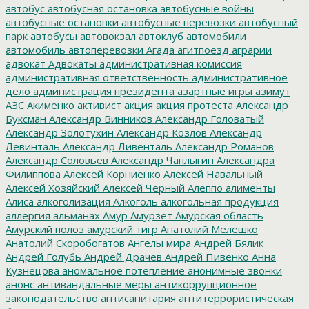
автобус
автобусная остановка
автобусные войны
автобусные остановки
автобусные перевозки
автобусный
парк
автобусы
автовокзал
автоклуб
автомобили
автомобиль
автоперевозки
Агада
агитпоезд
аграрии
адвокат
Адвокаты
административная комиссия
административная ответственность
административное
дело
администрация президента
азартные игры
азимут
АЗС
Акименко
активист
акция
акция протеста
Александр
Буксман
Александр Винников
Александр Головатый
Александр Золотухин
Александр Козлов
Александр
Левинталь
Александр Ливенталь
Александр Романов
Александр Соловьев
Александр Чаплыгин
Александра
Филиппова
Алексей Корниенко
Алексей Навальный
Алексей Хозяйский
Алексей Черный
Алеппо
алименты
Алиса
алкоголизация
Алкоголь
алкогольная продукция
аллергия
альманах
Амур
Амурзет
Амурская область
Амурский полоз
амурский тигр
Анатолий Мелешко
Анатолий Скоробогатов
Ангелы мира
Андрей Бялик
Андрей Голубь
Андрей Драчев
Андрей Пивенко
Анна
Кузнецова
аномальное потепление
анонимные звонки
анонс
антивандальные меры
антикоррупционное
законодательство
антисанитария
антитеррористическая