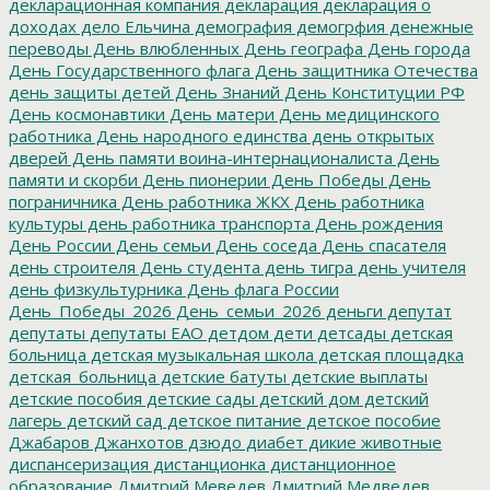
декларационная компания
декларация
декларация о
доходах
дело Ельчина
демография
демогрфия
денежные
переводы
День влюбленных
День географа
День города
День Государственного флага
День защитника Отечества
день защиты детей
День Знаний
День Конституции РФ
День космонавтики
День матери
День медицинского
работника
День народного единства
день открытых
дверей
День памяти воина-интернационалиста
День
памяти и скорби
День пионерии
День Победы
День
пограничника
День работника ЖКХ
День работника
культуры
день работника транспорта
День рождения
День России
День семьи
День соседа
День спасателя
день строителя
День студента
день тигра
день учителя
день физкультурника
День флага России
День_Победы_2026
День_семьи_2026
деньги
депутат
депутаты
депутаты ЕАО
детдом
дети
детсады
детская
больница
детская музыкальная школа
детская площадка
детская_больница
детские батуты
детские выплаты
детские пособия
детские сады
детский дом
детский
лагерь
детский сад
детское питание
детское пособие
Джабаров
Джанхотов
дзюдо
диабет
дикие животные
диспансеризация
дистанционка
дистанционное
образование
Дмитрий Меведев
Дмитрий Медведев