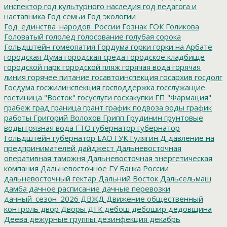
инспектор
год культурного наследия
год педагога и
наставника
Год семьи
Год экологии
Год_единства_народов_России
Гознак
ГОК
Голикова
Головатый
гололед
голосование
голубая сорока
Гольдштейн
гомеопатия
Гордума
горки
горки на Арбате
городская Дума
городская среда
городское кладбище
городской парк
городской пляж
горячая вода
горячая
линия
горячее питание
госавтоинспекция
госархив
госдолг
Госдума
госжилинспекция
господдержка
госслужащие
гостиница "Восток"
госуслуги
госхакупки
ГП "Фармация"
грабеж
град
граница
грант
график подвоза воды
график
работы
Григорий Волохов
Грипп
Грудинин
грунтовые
воды
грязная вода
ГТО
губернатор
губернатор
Гольдштейн
губернатор ЕАО
ГУК
Гулягин
Д
давление на
предпринимателей
дайджест
Дальневосточная
оперативная таможня
Дальневосточная энергетическая
компания
Дальневосточное ГУ Банка России
дальневосточный гектар
Дальний Восток
Дальсельмаш
дамба
дачное расписание
дачные перевозки
дачный_сезон_2026
ДВЖД
Движение общественный
контроль
двор
Дворы
ДГК
дебош
дебошир
дедовщина
Деева
дежурные группы
дезинфекция
декабрь