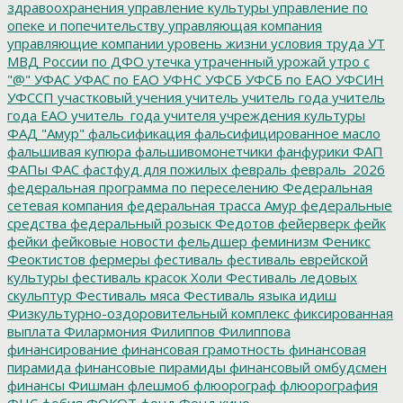
здравоохранения
управление культуры
управление по
опеке и попечительству
управляющая компания
управляющие компании
уровень жизни
условия труда
УТ
МВД России по ДФО
утечка
утраченный урожай
утро с
"@"
УФАС
УФАС по ЕАО
УФНС
УФСБ
УФСБ по ЕАО
УФСИН
УФССП
участковый
учения
учитель
учитель года
учитель
года ЕАО
учитель_года
учителя
учреждения культуры
ФАД "Амур"
фальсификация
фальсифицированное масло
фальшивая купюра
фальшивомонетчики
фанфурики
ФАП
ФАПы
ФАС
фастфуд для пожилых
февраль
февраль_2026
федеральная программа по переселению
Федеральная
сетевая компания
федеральная трасса Амур
федеральные
средства
федеральный розыск
Федотов
фейерверк
фейк
фейки
фейковые новости
фельдшер
феминизм
Феникс
Феоктистов
фермеры
фестиваль
фестиваль еврейской
культуры
фестиваль красок Холи
Фестиваль ледовых
скульптур
Фестиваль мяса
Фестиваль языка идиш
Физкультурно-оздоровительный комплекс
фиксированная
выплата
Филармония
Филиппов
Филиппова
финансирование
финансовая грамотность
финансовая
пирамида
финансовые пирамиды
финансовый омбудсмен
финансы
Фишман
флешмоб
флюорограф
флюорография
ФНС
фобия
ФОКОТ
фонд
Фонд кино