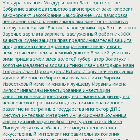
Ульдура
заказник Ульдуры
закон
Законодательное
Собрание
законодательство
законопреокт
законопроект
законороект
Заксобрание
Заксобрание ЕАО
заморозка
пенсионных накоплений
заморозки
занятость
запись в
школу
заповедник "Бастак"
заповедники
заработная плата
Заречье
зарплата
зарплаты
заслуженный работник ЖКХ
зачистка_судей
защита прав предпринимателей
защита
предпринимателей
здравоохранение
земледельцы
землетрясение
земля
земский доктор
Земский_учитель
зима пришла
змеи
змея
золотой губернатор
Золотухин
золотые медалисты
зоозащитники
Иван Благодырь
Иван
Голунов
Иван Проходцев
ИВЛ
ивс
Игорь Ткачев
игрушки
идиш
избиение
избирательная кампания
избирком
Известковый
измени жизнь к лучшему
Израиль
имена
импорт
инвалиды
инвестирование
инвестиции
инвестиционные проекты
индекс самоизоляции
индекс
человеческого развития
индексация
инновационное
развитие
иностранные государства
инспектор ДПС
инсульт
интервью
Интернет
инфекционная больница
инфекция
инфляция
инфраструктура
ипотека
Ирина
Пинчук
Иркутская область
иск
искусственная елка
искусственный_интеллект
исправительная колония
исследование
история
Итоги-2017
июль
июнь
июнь_2026