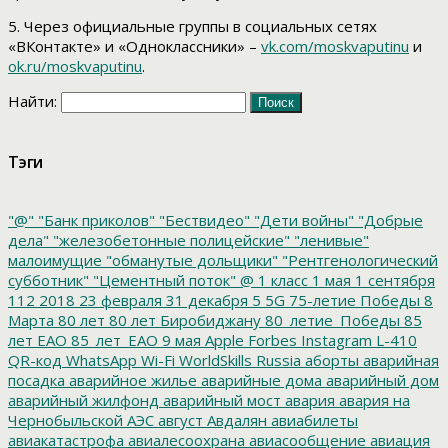
5. Через официальные группы в социальных сетях
«ВКонтакте» и «Одноклассники» –
vk.com/moskvaputinu
и
ok.ru/moskvaputinu
.
Найти:
Тэги
"@"
"Банк приколов"
"Бествидео"
"Дети войны"
"Добрые
дела"
"железобетонные полицейские"
"ленивые"
малоимущие
"обманутые дольщики"
"Рентгенологический
субботник"
"Цементный поток"
@
1 класс
1 мая
1 сентября
112
2018
23 февраля
31 декабря
5
5G
75-летие Победы
8
Марта
80 лет
80 лет Биробиджану
80_летие_Победы
85
лет ЕАО
85_лет_ЕАО
9 мая
Apple
Forbes
Instagram
L-410
QR-код
WhatsApp
Wi-Fi
WorldSkills Russia
аборты
аварийная
посадка
аварийное жилье
аварийные дома
аварийный дом
аварийный жилфонд
аварийный мост
авария
авария на
Чернобыльской АЭС
август
Авдалян
авиабилеты
авиакатастрофа
авиалесоохрана
авиасообщение
авиация