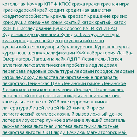
котельная
Кочмар
КПРФ
КПСС
кража
кражи
красная икра
Краснодарский край
кредит
кредитная амнистия
кредитоспособность
Кремль
креозот
Крещение
кризис
Крик души
Криминал
Крым
крытый каток
крытый_каток
КСН
КТ-исследование
Кубок лосося
КУГИ
КУГИ ЕАО
Кудесник
кудо
кулинария
Кульдкр
Кульдур
культура
культурно досуговый центр
купальный сезон
купальный_сезон
купюры
Кураж
курение
Куренков
курсы
курсы повышения квалификации
КФХ
лаборатория
Лаг ба-
Омер
лагерь
Лагошина
лайк
ЛДПР
Левинталь
Легкая
атлетика
легкоатлетическая пробежка
лед
ледовая
переправа
ледовые скульптуры
ледовый городок
ледовый
каток
ледоход
лекарства
лекарственные препараты
лекарство
Ленинская ЦРБ
Ленинский район
Ленинское
Ленинское сельское поселение
Леонид Школьник
лес
леса
лесной пожар
лесные пожары
лесопилка
летние
каникулы
лето
лето_2026
лжетерроризм
лимон
литература
Лицей
лицей № 23
личный прием
логистический комплеск
ложный вызов
ложный донос
лотерея
лоукостер
лунное затмение
лучший спасатель
лыжная гонка
льготная ипотека
льготники
льготные
лекарства
льготы
ЛЭП
люди ЕАО
люк
Магнитогорск
май