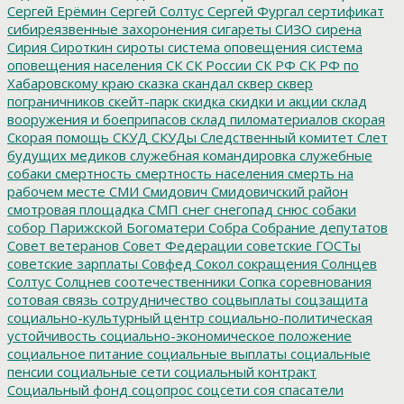
Сергей Ерёмин
Сергей Солтус
Сергей Фургал
сертификат
сибиреязвенные захоронения
сигареты
СИЗО
сирена
Сирия
Сироткин
сироты
система оповещения
система
оповещения населения
СК
СК России
СК РФ
СК РФ по
Хабаровскому краю
сказка
скандал
сквер
сквер
пограничников
скейт-парк
скидка
скидки и акции
склад
вооружения и боеприпасов
склад пиломатериалов
скорая
Скорая помощь
СКУД
СКУДы
Следственный комитет
Слет
будущих медиков
служебная командировка
служебные
собаки
смертность
смертность населения
смерть на
рабочем месте
СМИ
Смидович
Смидовичский район
смотровая площадка
СМП
снег
снегопад
снюс
собаки
собор Парижской Богоматери
Собра
Собрание депутатов
Совет ветеранов
Совет Федерации
советские ГОСТы
советские зарплаты
Совфед
Сокол
сокращения
Солнцев
Солтус
Солцнев
соотечественники
Сопка
соревнования
сотовая связь
сотрудничество
соцвыплаты
соцзащита
социально-культурный центр
социально-политическая
устойчивость
социально-экономическое положение
социальное питание
социальные выплаты
социальные
пенсии
социальные сети
социальный контракт
Социальный фонд
соцопрос
соцсети
соя
спасатели