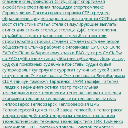
спасение
спецтранспорт
СПИД
спорт
спортивная
акробатика
спортивная площадка
спорткомплекс
Справедливая Россия
справка
справки
СПЧ
среднее
образование
средняя зарплата
срок годности
СССР
старый
мост
статистика
статья
стела
стимулирующие выплаты
стипендия
стихия
столица
столица ДфО
стоматология
страйкбол
страх
страхование
стрельба
строители
строительство
стройка
студент
студенты
студенческое
общежитие
Стычка рабочих с силовиками
СУ СК
СУ СК по
ЕАО
СУ СК по Хабаровскому краю и ЕАО
су ск рф
СУ СК РФ
по ЕАО
субботнее чтиво
субботник
субсидии
субсидия
суд
Суд
суд присяжных
судебные приставы
судьи
судья
суперасфальт
суперлуние
суррогат
суточные
сухой закон
сход вагонов
Счетная палата
Счетная палата Биробиджана
США
тайфун
таможня
Тарасенко
ТАРИ
тарифы
Татьяна
Гладких
Тафи-диагностика
театр
текстильная
телемедицинские технологии
теневая зарплата
теневая
экономика
тепловоз
тепловые сети
тепловычислитель
Теплоозерск
Теплоозёрск
Теплоозёрская ЦРБ
Теплоозерский цементный завод
теплосбыт
теплотрасса
территория действий
терроризм
техника
технологии
технологический_техникум
технопарк
тигр
ТИК
Тимченко
Тихомиров
ТКО
Тлустенко
товары
Толстой
томограф