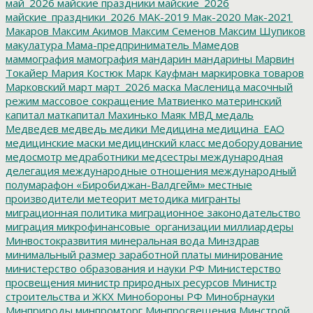
май_2026
майские праздники
майские_2026
майские_праздники_2026
МАК-2019
Мак-2020
Мак-2021
Макаров
Максим Акимов
Максим Семенов
Максим Шупиков
макулатура
Мама-предприниматель
Мамедов
маммография
мамография
мандарин
мандарины
Марвин
Токайер
Мария Костюк
Марк Кауфман
маркировка товаров
Марковский
март
март_2026
маска
Масленица
масочный
режим
массовое сокращение
Матвиенко
материнский
капитал
маткапитал
Махинько
Маяк
МВД
медаль
Медведев
медведь
медики
Медицина
медицина_ЕАО
медицинские маски
медицинский класс
медоборудование
медосмотр
медработники
медсестры
международная
делегация
международные отношения
международный
полумарафон «Биробиджан-Валдгейм»
местные
производители
метеорит
методика
мигранты
миграционная политика
миграционное законодательство
миграция
микрофинансовые_организации
миллиардеры
Минвостокразвития
минеральная вода
Минздрав
минимальный размер заработной платы
минирование
министерство образования и науки РФ
Министерство
просвещения
министр природных ресурсов
Министр
строительства и ЖКХ
Минобороны РФ
Минобрнауки
Минприроды
минпромторг
Минпросвещения
Минстрой