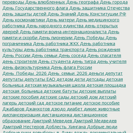
переводы
День влюбленных
День географа
День города
День Государственного флага
День защитника Отечества
день защиты детей
День Знаний
День Конституции РФ
День космонавтики
День матери
День медицинского
работника
День народного единства
день открытых
дверей
День памяти воина-интернационалиста
День
памяти и скорби
День пионерии
День Победы
День
пограничника
День работника ЖКХ
День работника
культуры
день работника транспорта
День рождения
День России
День семьи
День соседа
День спасателя
день строителя
День студента
день тигра
день учителя
день физкультурника
День флага России
День_Победы_2026
День_семьи_2026
деньги
депутат
депутаты
депутаты ЕАО
детдом
дети
детсады
детская
больница
детская музыкальная школа
детская площадка
детская_больница
детские батуты
детские выплаты
детские пособия
детские сады
детский дом
детский
лагерь
детский сад
детское питание
детское пособие
Джабаров
Джанхотов
дзюдо
диабет
дикие животные
диспансеризация
дистанционка
дистанционное
образование
Дмитрий Меведев
Дмитрий Медведев
Дмитрий Нестеров
Доблесть_Хингана
Добрые люди
Добрые руки
довыборы_в_Думу
дождь
документальный