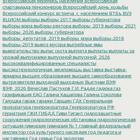
Всероссийская перепись населения
Всероссийская
спартакиада пенсионеров
Всероссийский день ходьбы
Всероссийский конкурс
встреча_с_населением
ВТБъ
ВУЗ
ВЦИОМ
выборы
выборы 2017
выборы губернатора
выборы мэра
выборы ректора
выборы_2019
выборы_2021
выборы_2026
выборы_губернатора
выборы_депутатов_2019
выборы_мэра
выборы-2018
выборы-2019
вывоз мусора
выгребные ямы
вымогательство
выпас скота
выплата
выплаты
выплаты за
урожай
выпускники
выпускной
выпускной_2026
высококвалифицированные специалисты
высокотехнологичная_медпомощь
выставка
выставка-
ярмарка
высшее образование
высшее самообразование
вытрезвители
выходной
выходные
Вьетнам
ВЭФ
ВЭФ_2026
Вячеслав Пастухов
Г.И. Радде
гадюка
газ
газификация ЕАО
Галина Кашапова
Галина Соколова
Галушка
гараж
гаражи
Гаршин
ГДК
Генеральная
прокуратура
генпрокуратура
Генпрокуратура РФ
гериатрия
ГЖИ
ГИБДД
Гиви
Гигант
гидрозащитные
сооружения
гидрологическая обстановка
гидрологическая
ситуация
гимназия
гимназия № 1
главный федеральный
инспектор
год культурного наследия
год педагога и
наставника
Год семьи
Год экологии