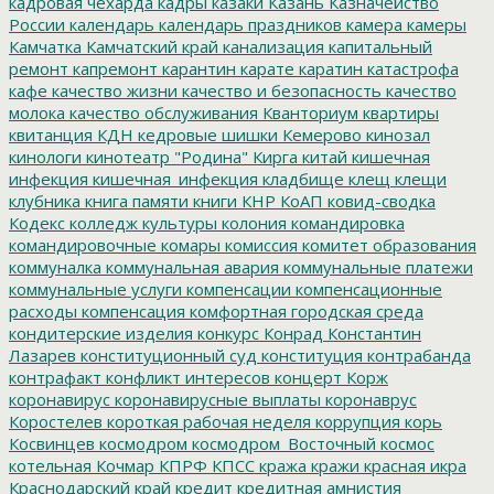
кадровая чехарда
кадры
казаки
Казань
Казначейство
России
календарь
календарь праздников
камера
камеры
Камчатка
Камчатский край
канализация
капитальный
ремонт
капремонт
карантин
карате
каратин
катастрофа
кафе
качество жизни
качество и безопасность
качество
молока
качество обслуживания
Кванториум
квартиры
квитанция
КДН
кедровые шишки
Кемерово
кинозал
кинологи
кинотеатр "Родина"
Кирга
китай
кишечная
инфекция
кишечная_инфекция
кладбище
клещ
клещи
клубника
книга памяти
книги
КНР
КоАП
ковид-сводка
Кодекс
колледж культуры
колония
командировка
командировочные
комары
комиссия
комитет образования
коммуналка
коммунальная авария
коммунальные платежи
коммунальные услуги
компенсации
компенсационные
расходы
компенсация
комфортная городская среда
кондитерские изделия
конкурс
Конрад
Константин
Лазарев
конституционный суд
конституция
контрабанда
контрафакт
конфликт интересов
концерт
Корж
коронавирус
коронавирусные выплаты
коронаврус
Коростелев
короткая рабочая неделя
коррупция
корь
Косвинцев
космодром
космодром_Восточный
космос
котельная
Кочмар
КПРФ
КПСС
кража
кражи
красная икра
Краснодарский край
кредит
кредитная амнистия