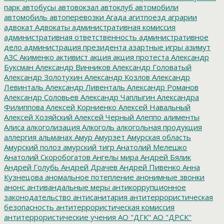
парк
автобусы
автовокзал
автоклуб
автомобили
автомобиль
автоперевозки
Агада
агитпоезд
аграрии
адвокат
Адвокаты
административная комиссия
административная ответственность
административное
дело
администрация президента
азартные игры
азимут
АЗС
Акименко
активист
акция
акция протеста
Александр
Буксман
Александр Винников
Александр Головатый
Александр Золотухин
Александр Козлов
Александр
Левинталь
Александр Ливенталь
Александр Романов
Александр Соловьев
Александр Чаплыгин
Александра
Филиппова
Алексей Корниенко
Алексей Навальный
Алексей Хозяйский
Алексей Черный
Алеппо
алименты
Алиса
алкоголизация
Алкоголь
алкогольная продукция
аллергия
альманах
Амур
Амурзет
Амурская область
Амурский полоз
амурский тигр
Анатолий Мелешко
Анатолий Скоробогатов
Ангелы мира
Андрей Бялик
Андрей Голубь
Андрей Драчев
Андрей Пивенко
Анна
Кузнецова
аномальное потепление
анонимные звонки
анонс
антивандальные меры
антикоррупционное
законодательство
антисанитария
антитеррористическая
безопасность
антитеррористическая комиссия
антитеррористические учения
АО "ДГК"
АО "ДРСК"