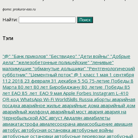
фото: prokuror-eao.ru
Найти:
Тэги
"@"
"Банк приколов"
"Бествидео"
"Дети войны"
"Добрые
дела"
"железобетонные полицейские"
"ленивые"
малоимущие
"обманутые дольщики"
"Рентгенологический
субботник"
"Цементный поток"
@
1 класс
1 мая
1 сентября
112
2018
23 февраля
31 декабря
5
5G
75-летие Победы
8
Марта
80 лет
80 лет Биробиджану
80_летие_Победы
85
лет ЕАО
85_лет_ЕАО
9 мая
Apple
Forbes
Instagram
L-410
QR-код
WhatsApp
Wi-Fi
WorldSkills Russia
аборты
аварийная
посадка
аварийное жилье
аварийные дома
аварийный дом
аварийный жилфонд
аварийный мост
авария
авария на
Чернобыльской АЭС
август
Авдалян
авиабилеты
авиакатастрофа
авиалесоохрана
авиасообщение
авиация
автобус
автобусная остановка
автобусные войны
автобусные остановки
автобусные перевозки
автобусный