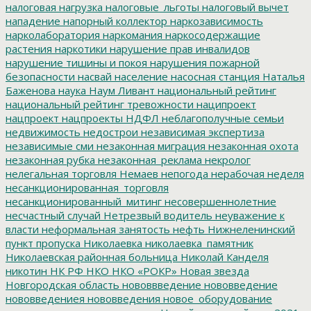
налоговая нагрузка
налоговые_льготы
налоговый вычет
нападение
напорный коллектор
наркозависимость
нарколаборатория
наркомания
наркосодержащие
растения
наркотики
нарушение прав инвалидов
нарушение тишины и покоя
нарушения пожарной
безопасности
насвай
население
насосная станция
Наталья
Баженова
наука
Наум Ливант
национальный рейтинг
национальный рейтинг тревожности
наципроект
нацпроект
нацпроекты
НДФЛ
неблагополучные семьи
недвижимость
недострои
независимая экспертиза
независимые сми
незаконная миграция
незаконная охота
незаконная рубка
незаконная_реклама
некролог
нелегальная торговля
Немаев
непогода
нерабочая неделя
несанкционированная_торговля
несанкционированный_митинг
несовершеннолетние
несчастный случай
Нетрезвый водитель
неуважение к
власти
неформальная занятость
нефть
Нижнеленинский
пункт пропуска
Николаевка
николаевка_памятник
Николаевская районная больница
Николай Канделя
никотин
НК РФ
НКО
НКО «РОКР»
Новая звезда
Новгородская область
нововвведение
нововведение
нововведениея
нововведения
новое_оборудование