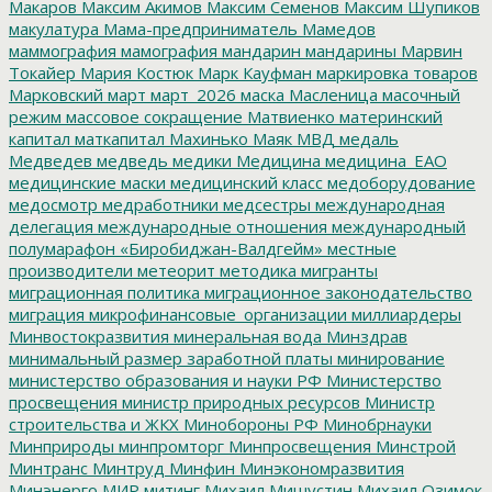
Макаров
Максим Акимов
Максим Семенов
Максим Шупиков
макулатура
Мама-предприниматель
Мамедов
маммография
мамография
мандарин
мандарины
Марвин
Токайер
Мария Костюк
Марк Кауфман
маркировка товаров
Марковский
март
март_2026
маска
Масленица
масочный
режим
массовое сокращение
Матвиенко
материнский
капитал
маткапитал
Махинько
Маяк
МВД
медаль
Медведев
медведь
медики
Медицина
медицина_ЕАО
медицинские маски
медицинский класс
медоборудование
медосмотр
медработники
медсестры
международная
делегация
международные отношения
международный
полумарафон «Биробиджан-Валдгейм»
местные
производители
метеорит
методика
мигранты
миграционная политика
миграционное законодательство
миграция
микрофинансовые_организации
миллиардеры
Минвостокразвития
минеральная вода
Минздрав
минимальный размер заработной платы
минирование
министерство образования и науки РФ
Министерство
просвещения
министр природных ресурсов
Министр
строительства и ЖКХ
Минобороны РФ
Минобрнауки
Минприроды
минпромторг
Минпросвещения
Минстрой
Минтранс
Минтруд
Минфин
Минэкономразвития
Минэнерго
МИР
митинг
Михаил Мишустин
Михаил Озимок