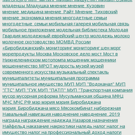
младенцы
Младушка
мнение
мнение_Кузовин
мнение_медицина
мнение_Райт
Мнение_Тиховский
мнение_экономика
мнения
многодетные семьи
многодетные_семьи
мобильная галерея
мобильная связь
мобильное приложение
модельная библиотека
Молодая
Гвардия
молодежный еврейский центр
молодежь
молоко
молочное скотоводство
МОМВД России
«Биробиджанский»
мониторинг
мониторинг цен
морг
морепродукты
Москва
Московское дело
мост
Мост в
Нижнеленинском
мотопомпа
мошенник
мошенники
мошенничество
МРОТ
мудрость
музей
музей
современного искусства
музыкальный спектакль
муниципалитеты
муниципальная программа
муниципальное имущество
МУП
МУП "Водоканал"
МУП
"ГТС"
МУП "ГУК
МУП "ПАТП"
МУП "Транспортная компания
мусор
мусорная реформа
Мусульманская община
МФЦ
МЧС
МЧС РФ
мэр
мэрия
мэрия Биробиджана
мэрия_Биробиджана
мясо
Мясокомбинат
набережная
Навальный
навигация
наводнение
наводнение_2019
награда
награждение
надежда
Назаров
назначения
Найфельд
наказание
накркотики
наледь
налог
налог на
имущество
налог на профессиональный доход
налоги