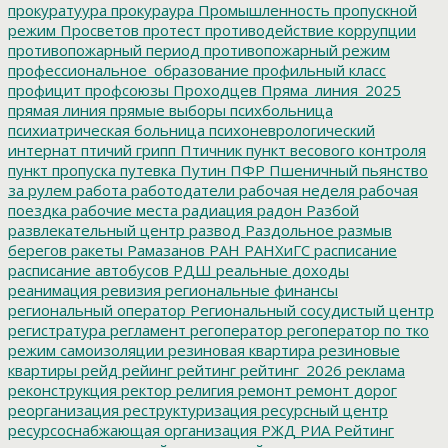
прокуратуура
прокураура
Промышленность
пропускной
режим
Просветов
протест
противодействие коррупции
противопожарный период
противопожарный режим
профессиональное_образование
профильный класс
профицит
профсоюзы
Проходцев
Пряма_линия_2025
прямая линия
прямые выборы
психбольница
психиатрическая больница
психоневрологический
интернат
птичий грипп
Птичник
пункт весового контроля
пункт пропуска
путевка
Путин
ПФР
Пшеничный
пьянство
за рулем
работа
работодатели
рабочая неделя
рабочая
поездка
рабочие места
радиация
радон
Разбой
развлекательный центр
развод
Раздольное
размыв
берегов
ракеты
Рамазанов
РАН
РАНХиГС
расписание
расписание автобусов
РДШ
реальные доходы
реанимация
ревизия
региональные финансы
региональный оператор
Региональный сосудистый центр
регистратура
регламент
регоператор
регоператор по тко
режим самоизоляции
резиновая квартира
резиновые
квартиры
рейд
рейинг
рейтинг
рейтинг_2026
реклама
реконструкция
ректор
религия
ремонт
ремонт дорог
реорганизация
реструктуризация
ресурсный центр
ресурсоснабжающая организация
РЖД
РИА Рейтинг