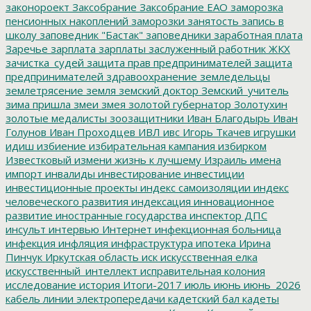
законороект
Заксобрание
Заксобрание ЕАО
заморозка
пенсионных накоплений
заморозки
занятость
запись в
школу
заповедник "Бастак"
заповедники
заработная плата
Заречье
зарплата
зарплаты
заслуженный работник ЖКХ
зачистка_судей
защита прав предпринимателей
защита
предпринимателей
здравоохранение
земледельцы
землетрясение
земля
земский доктор
Земский_учитель
зима пришла
змеи
змея
золотой губернатор
Золотухин
золотые медалисты
зоозащитники
Иван Благодырь
Иван
Голунов
Иван Проходцев
ИВЛ
ивс
Игорь Ткачев
игрушки
идиш
избиение
избирательная кампания
избирком
Известковый
измени жизнь к лучшему
Израиль
имена
импорт
инвалиды
инвестирование
инвестиции
инвестиционные проекты
индекс самоизоляции
индекс
человеческого развития
индексация
инновационное
развитие
иностранные государства
инспектор ДПС
инсульт
интервью
Интернет
инфекционная больница
инфекция
инфляция
инфраструктура
ипотека
Ирина
Пинчук
Иркутская область
иск
искусственная елка
искусственный_интеллект
исправительная колония
исследование
история
Итоги-2017
июль
июнь
июнь_2026
кабель линии электропередачи
кадетский бал
кадеты