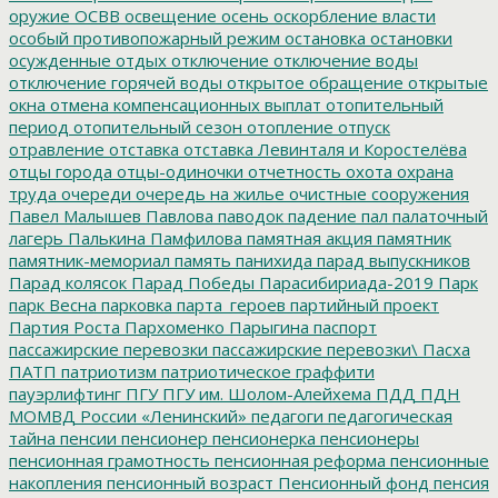
оружие
ОСВВ
освещение
осень
оскорбление власти
особый противопожарный режим
остановка
остановки
осужденные
отдых
отключение
отключение воды
отключение горячей воды
открытое обращение
открытые
окна
отмена компенсационных выплат
отопительный
период
отопительный сезон
отопление
отпуск
отравление
отставка
отставка Левинталя и Коростелёва
отцы города
отцы-одиночки
отчетность
охота
охрана
труда
очереди
очередь на жилье
очистные сооружения
Павел Малышев
Павлова
паводок
падение
пал
палаточный
лагерь
Палькина
Памфилова
памятная акция
памятник
памятник-мемориал
память
панихида
парад выпускников
Парад колясок
Парад Победы
Парасибириада-2019
Парк
парк Весна
парковка
парта_героев
партийный проект
Партия Роста
Пархоменко
Парыгина
паспорт
пассажирские перевозки
пассажирские перевозки\
Пасха
ПАТП
патриотизм
патриотическое граффити
пауэрлифтинг
ПГУ
ПГУ им. Шолом-Алейхема
ПДД
ПДН
МОМВД России «Ленинский»
педагоги
педагогическая
тайна
пенсии
пенсионер
пенсионерка
пенсионеры
пенсионная грамотность
пенсионная реформа
пенсионные
накопления
пенсионный возраст
Пенсионный фонд
пенсия