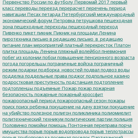
Первенство России по футболу
Первомай 2017
первый
класс
переводы
переезд
перерасчет
перечень
период
навигации
Песах
петарда
Петербургский международный
экономический форум
Петровка
петрушкова
пешеходная
зона
пешеходные переходы
пешеходный переход
Пивенко
пикет
пикник
Пикник на площади Ленина
пиротехника
письмо в редакцию
письмо_в_редакцию
питание
план мероприятий
платный перекресток
Платон
плитка
площадь Ленина
пляжный волейбол
пневмония
побег из колонии
побои
повышение пенсионного возраста
погода
погорельцы
пограничные войска
пограничный
режим
подарки
подборка_новостей
подвал
подвоз воды
подделка
поддельные права
поджог
подпольное казино
подростковая преступность
подстанция
подтопление
подтопленцы
подъемные
Пожар
пожар
пожарная
безопасность
пожарные
пожарный кроссфит
пожароопасный период
пожароопасный сезон
пожары
поиск
поиск ребенка
покушение на дачу взятки
покушение
на убийство
полезное
полигон
поликлиника
полиомиелит
политехнический техникум
политические партии
полиция
Половинко
помойки
помощь
Понтонная переправа
порча
имущества
порыв
порыв водопровода
порыв теплотрассы
порыв трубопровода
посевная
поселок Партизанский