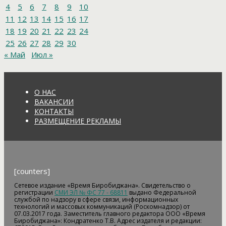
4
5
6
7
8
9
10
11
12
13
14
15
16
17
18
19
20
21
22
23
24
25
26
27
28
29
30
« Май
Июл »
О НАС
ВАКАНСИИ
КОНТАКТЫ
РАЗМЕЩЕНИЕ РЕКЛАМЫ
[counters]
Сетевое издание «Время Биробиджана». Свидетельство о
регистрации
СМИ ЭЛ № ФС 77 - 68811
выдано Федеральной
службой по надзору в сфере связи, информационных
технологий и массовых коммуникаций (Роскомнадзор) от
07.03.2017 года. Заместитель главного редактора ООО «Время
Биробиджана»: Кондратенко Т.В. Адрес издателя и редакции: