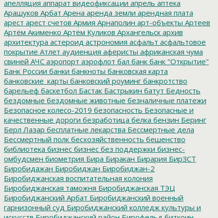
апелляция
аппарат видеофиксации
апрель
аптека
Арашуков
Арбат
Арена
аренда земли
арендная плата
арест
арест счетов
Армия
Арнаполин
арт-объекты
Артеев
Артём Акименко
Артём Куликов
Архангельск
архив
архитектура
астероид
астрономия
асфальт
асфальтовое
покрытие
Атлет
аудиенция
аферисты
африканская чума
свиней
АЧС
аэропорт
аэрофлот
бал
банк
банк "Открытие"
Банк России
банки
банкноты
банковская карта
банковские_карты
банковский роуминг
банкротство
барельеф
баскетбол
Бастак
Бастрыкин
батут
Бедность
бездомные
бездомные животные
безналичные платежи
Безопасное колесо-2019
безопасность
Безопасные и
качественные дороги
безработица
белка
бензин
Беринг
Берл Лазар
бесплатные лекарства
Бессмертные дела
Бессмертный полк
бесхозяйственность
бешенство
библиотека
бизнес
бизнес без поддержки
бизнес-
омбудсмен
биометрия
Бира
Биракан
Бирария
БирЗСТ
Биробидажан
Биробиджан
Биробиджан-2
Биробиджанская воспитательная колония
Биробиджанская таможня
Биробиджанская ТЭЦ
Биробиджанский Арбат
Биробиджанский военный
гарнизонный суд
Биробиджанский колледж культуры и
искусств
Биробиджанский район
Бирофельд
биткоин