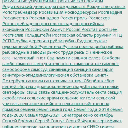
ритуальные услуги
рйтинг
рогатый скот
роддом
Родительский день
роды
рождаемость
Рождество
розыск
Ропотребнадзор
Росавиация
Росводресурсы
Росгвардия
Роскачество
Роскомнадзор
Росконтроль
Рослесхоз
Роспотребнадзор
россельхознадзор
российская
экономика
Российский Азимут
Россия
Росстат
рост цен
Ростислав Гольдштейн
Ростовская область
роуминг
РПЦ
РСПП
рубка деревьев
рубли
рубль
Рудное
ружье
рукопашный бой
Румянцева
Русская поляна
рыба
рыбалка
рыбоводные заводы
рынок труда
рысь
с. Ленинское
сага_налоговый_гнет
Сад памяти
сальмонеллез
Самбери
самбо
самогон
самодеятельность
самозанятые
самолет
самооборона
самосуд
санавиация
санация
санитария
санитарно-эпидемиологическая обстанвока
Санкт-
Петербург
санкции
сантехника
сатира
Сбербанк
сбор
вещей
сбор на здравоохранение
свадьба
свалка
свалки
светофоры
свищ
связь
священнослужитель
секта
секция
акробатики
сельские врачи
сельские жители
сельский
учитель
сельское хозяйство
сельскохозяйственная
ярмарка
семена
семья
семья года
Семья года-2019
семья
года-2020
Семья года-2021
Сенаторы
сено
сентябрь
Сергей Ерёмин
Сергей Солтус
Сергей Фургал
сертификат
сибиреязвенные захоронения
сигареты
СИЗО
сирена