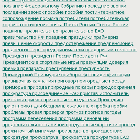
послание Федеральному Собранию
последние звонки
последний звонок
пособие
пособия
постинтернатное
сопровождение
посылка
потребители
потребительская
корзина
похищение
почта
Почта России
Почта_России
пошлины
правительство
правительство ЕАО
правительство РФ
праздник
праздники
праймериз
превышение скорости
предостережение
предпенсионер
предпенсионеры
предприниматели
предпринимательство
Президент
президент России
Президент РФ
Президентские спортивные игры
презумпция доверия
премия
препараты
преступление
преступность
Приамурский
Приамурье
приборы фотовидеофиксации
прививочная кампания
приговор
пригородные поезда
Приморье
природа
природные пожары
природоохранная
прокуратура
присоединение ЕАО
пристав-исполнитель
приставы
присяга
присяжные заседатели
Приходько
приют
приют для бездомных животных
пробка
пробки
проблемы
провал
проверка
прогноз
прогноз погоды
программа переселения
программа реновации
продолжительность жизни
продуктовые карточки
проезд
прожиточный минимум
производство
происшествие
прократура
прокуратруа
Прокуратура
прокуратура ЕАО