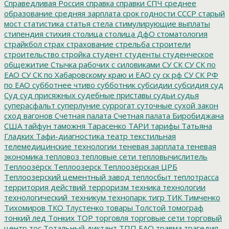
Справедливая Россия
справка
справки
СПЧ
среднее
образование
средняя зарплата
срок годности
СССР
старый
мост
статистика
статья
стела
стимулирующие выплаты
стипендия
стихия
столица
столица ДфО
стоматология
страйкбол
страх
страхование
стрельба
строители
строительство
стройка
студент
студенты
студенческое
общежитие
Стычка рабочих с силовиками
СУ СК
СУ СК по
ЕАО
СУ СК по Хабаровскому краю и ЕАО
су ск рф
СУ СК РФ
по ЕАО
субботнее чтиво
субботник
субсидии
субсидия
суд
Суд
суд присяжных
судебные приставы
судьи
судья
суперасфальт
суперлуние
суррогат
суточные
сухой закон
сход вагонов
Счетная палата
Счетная палата Биробиджана
США
тайфун
таможня
Тарасенко
ТАРИ
тарифы
Татьяна
Гладких
Тафи-диагностика
театр
текстильная
телемедицинские технологии
теневая зарплата
теневая
экономика
тепловоз
тепловые сети
тепловычислитель
Теплоозёрск
Теплоозерск
Теплоозёрская ЦРБ
Теплоозерский цементный завод
теплосбыт
теплотрасса
территория действий
терроризм
техника
технологии
технологический_техникум
технопарк
тигр
ТИК
Тимченко
Тихомиров
ТКО
Тлустенко
товары
Толстой
томограф
тонкий лед
Тонких
ТОР
торговля
торговые сети
торговый
центр
тос
Тотальный диктант
ТПП ЕАО
травма
трагедия