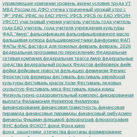
управляющие компании
уровень жизни
условия труда
УТ
МВД России по ДФО
утечка
утраченный урожай
утро с
"@"
УФАС
УФАС по ЕАО
УФНС
УФСБ
УФСБ по ЕАО
УФСИН
УФССП
участковый
учения
учитель
учитель года
учитель
года ЕАО
учитель_года
учителя
учреждения культуры
ФАД "Амур"
фальсификация
фальсифицированное масло
фальшивая купюра
фальшивомонетчики
фанфурики
ФАП
ФАПы
ФАС
фастфуд для пожилых
февраль
февраль_2026
федеральная программа по переселению
Федеральная
сетевая компания
федеральная трасса Амур
федеральные
средства
федеральный розыск
Федотов
фейерверк
фейк
фейки
фейковые новости
фельдшер
феминизм
Феникс
Феоктистов
фермеры
фестиваль
фестиваль еврейской
культуры
фестиваль красок Холи
Фестиваль ледовых
скульптур
Фестиваль мяса
Фестиваль языка идиш
Физкультурно-оздоровительный комплекс
фиксированная
выплата
Филармония
Филиппов
Филиппова
финансирование
финансовая грамотность
финансовая
пирамида
финансовые пирамиды
финансовый омбудсмен
финансы
Фишман
флешмоб
флюорограф
флюорография
ФНС
фобия
ФОКОТ
фонд
Фонд кино
фонд_защитники_отечества
фонтаны
формирование