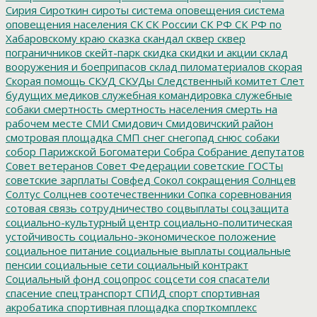
Сирия
Сироткин
сироты
система оповещения
система
оповещения населения
СК
СК России
СК РФ
СК РФ по
Хабаровскому краю
сказка
скандал
сквер
сквер
пограничников
скейт-парк
скидка
скидки и акции
склад
вооружения и боеприпасов
склад пиломатериалов
скорая
Скорая помощь
СКУД
СКУДы
Следственный комитет
Слет
будущих медиков
служебная командировка
служебные
собаки
смертность
смертность населения
смерть на
рабочем месте
СМИ
Смидович
Смидовичский район
смотровая площадка
СМП
снег
снегопад
снюс
собаки
собор Парижской Богоматери
Собра
Собрание депутатов
Совет ветеранов
Совет Федерации
советские ГОСТы
советские зарплаты
Совфед
Сокол
сокращения
Солнцев
Солтус
Солцнев
соотечественники
Сопка
соревнования
сотовая связь
сотрудничество
соцвыплаты
соцзащита
социально-культурный центр
социально-политическая
устойчивость
социально-экономическое положение
социальное питание
социальные выплаты
социальные
пенсии
социальные сети
социальный контракт
Социальный фонд
соцопрос
соцсети
соя
спасатели
спасение
спецтранспорт
СПИД
спорт
спортивная
акробатика
спортивная площадка
спорткомплекс