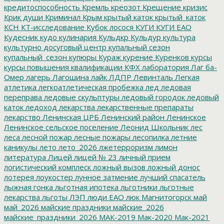
кредитоспособность
Кремль
креозот
Крещение
кризис
Крик души
Криминал
Крым
крытый каток
крытый_каток
КСН
КТ-исследование
Кубок лосося
КУГИ
КУГИ ЕАО
Кудесник
кудо
кулинария
Кульдкр
Кульдур
культура
культурно досуговый центр
купальный сезон
купальный_сезон
купюры
Кураж
курение
Куренков
курсы
курсы повышения квалификации
КФХ
лаборатория
Лаг ба-
Омер
лагерь
Лагошина
лайк
ЛДПР
Левинталь
Легкая
атлетика
легкоатлетическая пробежка
лед
ледовая
переправа
ледовые скульптуры
ледовый городок
ледовый
каток
ледоход
лекарства
лекарственные препараты
лекарство
Ленинская ЦРБ
Ленинский район
Ленинское
Ленинское сельское поселение
Леонид Школьник
лес
леса
лесной пожар
лесные пожары
лесопилка
летние
каникулы
лето
лето_2026
лжетерроризм
лимон
литература
Лицей
лицей № 23
личный прием
логистический комплеск
ложный вызов
ложный донос
лотерея
лоукостер
лунное затмение
лучший спасатель
лыжная гонка
льготная ипотека
льготники
льготные
лекарства
льготы
ЛЭП
люди ЕАО
люк
Магнитогорск
май
май_2026
майские праздники
майские_2026
майские_праздники_2026
МАК-2019
Мак-2020
Мак-2021