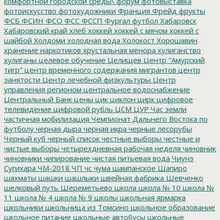
комфортной городской среды\
форум
фотовыставка
фотоискусство
фотохудожники
Франция
Фрейд
фрукты
ФСБ
ФСИН
ФСО
ФСС
ФССП
Фургал
футбол
Хабаровск
Хабаровский край
хлеб
хоккей
хоккей с мячом
хоккей с
шайбой
Холдоми
холодная вода
Холокост
Хорошавин
хранение наркотиков
хрустальная менора
хулиганство
хулиганы
целевое обучение
Целищев
Центр "Амурский
тигр"
центр временного содержания мигрантов
центр
занятости
Центр лечебной физкультуры
Центр
управления регионом
центральное водоснабжение
Центральный Банк
цены
цик
циклон
цирк
цифровое
телевидение
цифровой рубль
ЦСМ
ЦУР
Час земли
частичная мобилизация
Чемпионат Дальнего Востока по
футболу
черная дыра
черная икра
черные лесорубы
Черный куб
черный список
честные выборы
честные и
чистые выборы
четырехдневная рабочая неделя
чиновник
чиновники
чипирование
чистая питьевая вода
Чиунэ
Сугихара
ЧМ-2018
ЧП
чс
чума
шампанское
Шапиро
шахматы
шашки
шашлыки
швейная фабрика
Шевченко
шелковый путь
Шереметьево
школа
школа № 10
школа №
11
школа № 4
школа № 9
школы
школьная ярмарка
школьники
школьница из Томсино
школьное образование
школьное питание
школьные автобусы
школьные