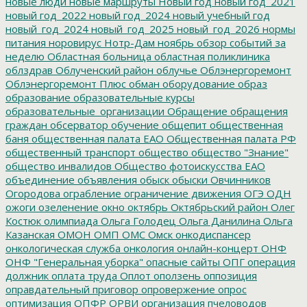
новые люди
новые маршруты
Новый год
новый год_2021
новый год_2022
новый год_2024
новый учебный год
новый_год_2024
новый_год_2025
новый_год_2026
нормы
питания
норовирус
Нотр-Дам
ноябрь
обзор событий за
неделю
Областная больница
областная поликлиника
облздрав
Облученский район
облучье
Облэнергоремонт
Облэнергоремонт Плюс
обман
оборудование
образ
образование
образовательные курсы
образовательные_организации
Обращение
обращения
граждан
обсерватор
обучение
общепит
общественная
баня
общественная палата ЕАО
Общественная палата РФ
общественный транспорт
общество
общество "Знание"
общество инвалидов
Общество фотоискусства ЕАО
объединение
объявления
обыск
обыски
Овчинников
Огородова
ограбление
ограничение движения
ОГЭ
ОДН
ожоги
озеленение
окно
октябрь
Октябрьский район
Олег
Костюк
олимпиада
Ольга Голодец
Ольга Данилина
Ольга
Казанская
ОМОН
ОМП
ОМС
Омск
онкодиспансер
онкологическая служба
онкология
онлайн-концерт
ОНФ
ОНФ "Генеральная уборка"
опасные сайты
ОПГ
операция
должник
оплата труда
Оплот
оползень
оппозиция
оправдательный приговор
опровержение
опрос
оптимизация
ОПФР
ОРВИ
организация пчеловодов