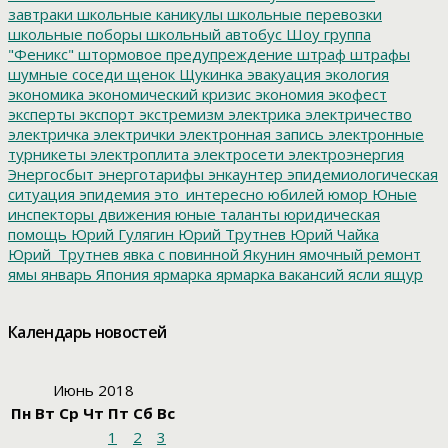
завтраки
школьные каникулы
школьные перевозки
школьные поборы
школьный автобус
Шоу группа
"Феникс"
штормовое предупреждение
штраф
штрафы
шумные соседи
щенок
Щукинка
эвакуация
экология
экономика
экономический кризис
экономия
экофест
эксперты
экспорт
экстремизм
электрика
электричество
электричка
электрички
электронная запись
электронные
турникеты
электроплита
электросети
электроэнергия
Энергосбыт
энерготарифы
энкаунтер
эпидемиологическая
ситуация
эпидемия
это_интересно
юбилей
юмор
Юные
инспекторы движения
юные таланты
юридическая
помощь
Юрий Гулягин
Юрий Трутнев
Юрий Чайка
Юрий_Трутнев
явка с повинной
Якунин
ямочный ремонт
ямы
январь
Япония
ярмарка
ярмарка вакансий
ясли
ящур
Календарь новостей
Июнь 2018
Пн
Вт
Ср
Чт
Пт
Сб
Вс
1
2
3