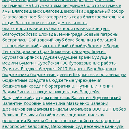
битумная яма
битумная_яма
битумное болото
битумные
ямы
Благовещенск
Благовещенский кафедральный собор
Благословенное
благотворитель года
благотворительная
акция
благотворительная деятельность
благотворительность
благотворительный концерт
благоустройство
Блокада Ленинграда
боевые патроны
боеприпасы
Бойцовский клуб
бокс
больница
большой
этнографический диктант
бомба
бомбоубежище
Борис
Титов
Борохович
брак
браконьер
Бридер
брусит
брусчатка
Брянск
Будукан
будущие врачи
будущие
медики
Бумагин
Бурейская ГЭС
буровзрывные работы
Бурятия
Бюджет
бюджет 2017
бюджет Биробиджана
бюджетники
бюджетные деньги
бюджетные организации
бюджетные средства
бюджетные учреждения
бюджетный кредит
бюрократия
В. Путин
В.И. Ленин
Вадим Зингман
вакцина
вакцинация
Валдгейм
Валдгеймский детдом
валежник
Валентин Брусиловский
Валентин Коровин
Валентина Матвиенко
Валерий
Дранников
вандализм
вандалы
Васильева
ВВО
ВВП
Вебер
Великан
Великая Октябрьская социалистическая
революция
Великая Отечественная война
велодорожка
велопробег
велосипед
Верховный суд
весенние каникулы