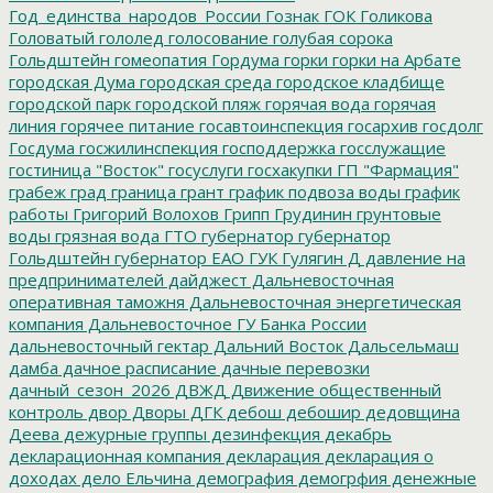
Год_единства_народов_России
Гознак
ГОК
Голикова
Головатый
гололед
голосование
голубая сорока
Гольдштейн
гомеопатия
Гордума
горки
горки на Арбате
городская Дума
городская среда
городское кладбище
городской парк
городской пляж
горячая вода
горячая
линия
горячее питание
госавтоинспекция
госархив
госдолг
Госдума
госжилинспекция
господдержка
госслужащие
гостиница "Восток"
госуслуги
госхакупки
ГП "Фармация"
грабеж
град
граница
грант
график подвоза воды
график
работы
Григорий Волохов
Грипп
Грудинин
грунтовые
воды
грязная вода
ГТО
губернатор
губернатор
Гольдштейн
губернатор ЕАО
ГУК
Гулягин
Д
давление на
предпринимателей
дайджест
Дальневосточная
оперативная таможня
Дальневосточная энергетическая
компания
Дальневосточное ГУ Банка России
дальневосточный гектар
Дальний Восток
Дальсельмаш
дамба
дачное расписание
дачные перевозки
дачный_сезон_2026
ДВЖД
Движение общественный
контроль
двор
Дворы
ДГК
дебош
дебошир
дедовщина
Деева
дежурные группы
дезинфекция
декабрь
декларационная компания
декларация
декларация о
доходах
дело Ельчина
демография
демогрфия
денежные