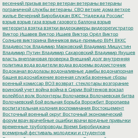
весенний призыв
ветер
ветеран
ветераны
ветераны
пограничной службы
ветераны_СВО
ветхие дома
ветхое
жилье
Вечерний Биробиджан
ВЖС "Надежда России"
взрыв
взрыв газа
взрыв газового баллона
взрыв
метеорита
взятка
взятки
видеокамеры
видеорегистратор
Виктор Ишавев
Виктор Ишаев
Виктор Орёл
Виктор
Солнцев
викторина
Винников
вице-премьер
ВИЧ
ВККС
Владивосток
Владимир Марковский
Владимир Мишустин
Владимир Путин
Владимир Сахаровский
Владимир Якушев
власть
внеплановая проверка
Внешний долг
внутренняя
политика
вода
водители
водка
водоемы
водоисточник
Водоканал
водолазы
водоналивные дамбы
водонапорная
башня
водоснабжение
военная служба
военные сборы
военный комиссар
ВОЗ
возврат_стеклотары
возгорание
воинский учет
война
война в Сирии
Войтенков
вокзал
волейбол
волк
Волонтеры
Волочаевка
Волочаевская битва
Волочаевский бой
вольная борьба
Ворожбит
Воропаева
воспитательная колония
воспоминания
Востокцемент
Восточный военный округ
Восточный экономический
форум
врач
врачебные ошибки
врачи
вредные привычки
временные трубопроводы
Время Биробиджана
всемирный фестиваль молодежи и студентов