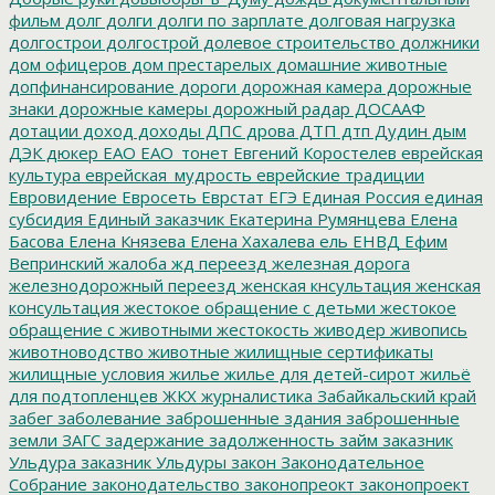
фильм
долг
долги
долги по зарплате
долговая нагрузка
долгострои
долгострой
долевое строительство
должники
дом офицеров
дом престарелых
домашние животные
допфинансирование
дороги
дорожная камера
дорожные
знаки
дорожные камеры
дорожный радар
ДОСААФ
дотации
доход
доходы
ДПС
дрова
ДТП
дтп
Дудин
дым
ДЭК
дюкер
ЕАО
ЕАО_тонет
Евгений Коростелев
еврейская
культура
еврейская_мудрость
еврейские традиции
Евровидение
Евросеть
Еврстат
ЕГЭ
Единая Россия
единая
субсидия
Единый заказчик
Екатерина Румянцева
Елена
Басова
Елена Князева
Елена Хахалева
ель
ЕНВД
Ефим
Вепринский
жалоба
жд переезд
железная дорога
железнодорожный переезд
женская кнсультация
женская
консультация
жестокое обращение с детьми
жестокое
обращение с животными
жестокость
живодер
живопись
животноводство
животные
жилищные сертификаты
жилищные условия
жилье
жилье для детей-сирот
жильё
для подтопленцев
ЖКХ
журналистика
Забайкальский край
забег
заболевание
заброшенные здания
заброшенные
земли
ЗАГС
задержание
задолженность
займ
заказник
Ульдура
заказник Ульдуры
закон
Законодательное
Собрание
законодательство
законопреокт
законопроект