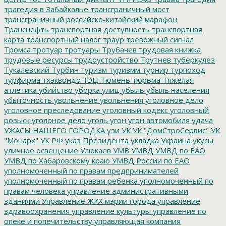
трагедия в Забайкалье
трансграничный мост
трансграничный российско-китайский марафон
Транснефть
транспортная доступность
транспортная
карта
транспортный налог
траур
тревожный сигнал
Тромса
тротуар
тротуары
Трубачев
трудовая книжка
трудовые ресурсы
трудоустройство
Трутнев
туберкулез
Тукалевский
Турбин
туризм
туризмм
турнир
турпоход
турфирма
тхэквондо
ТЭЦ
Тюмень
тюрьма
Тяжелая
атлетика
убийство
уборка улиц
убыль
убыль населения
убыточность
увольнение
увольнения
уголовное дело
уголовное преследование
уголовный кодекс
уголовный
розыск
уголоное дело
уголь
угон
угон автомобиля
удача
УЖАСЫ НАШЕГО ГОРОДКА
узи
УК
УК "ДомСтроСервис"
УК
"Монарх"
УК РФ
указ Президента
укладка
Украина
укусы
уличное освещение
Улюкаев
УМВ
УМВД
УМВД по ЕАО
УМВД по Хабаровскому краю
УМВД России по ЕАО
уполномоченный по правам предпринимателей
уполномоченный по правам ребенка
уполномоченный по
правам человека
управление административными
зданиями
Управление ЖКХ мэрии города
управление
здравоохранения
управление культуры
управление по
опеке и попечительству
управляющая компания