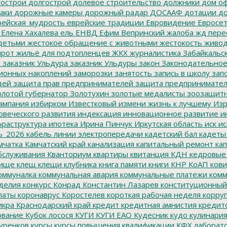
острои
долгострой
долевое строительство
должники
дом о
аки
дорожные камеры
дорожный радар
ДОСААФ
дотации
до
ейская_мудрость
еврейские традиции
Евровидение
Евросе
Елена Хахалева
ель
ЕНВД
Ефим Вепринский
жалоба
жд пере
детьми
жестокое обращение с животными
жестокость
живо
ирот
жильё для подтопленцев
ЖКХ
журналистика
Забайкальск
м
заказник Ульдура
заказник Ульдуры
закон
Законодательное
ионных накоплений
заморозки
занятость
запись в школу
запо
дей
защита прав предпринимателей
защита предпринимате
лотой губернатор
Золотухин
золотые медалисты
зоозащит
ампания
избирком
Известковый
измени жизнь к лучшему
Изр
овеческого развития
индексация
инновационное развитие
ин
раструктура
ипотека
Ирина Пинчук
Иркутская область
иск
ис
ь_2026
кабель линии электропередачи
кадетский бал
кадеты
мчатка
Камчатский край
канализация
капитальный ремонт
кап
бслуживания
Кванториум
квартиры
квитанция
КДН
кедровые
ище
клещ
клещи
клубника
книга памяти
книги
КНР
КоАП
кови
оммуналка
коммунальная авария
коммунальные платежи
комм
делия
конкурс
Конрад
Константин Лазарев
конституционный
латы
коронаврус
Коростелев
короткая рабочая неделя
корру
икра
Краснодарский край
кредит
кредитная амнистия
кредит
ование
Кубок лосося
КУГИ
КУГИ ЕАО
Кудесник
кудо
кулинари
уренков
курсы
курсы повышения квалификации
КФХ
лаборат