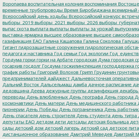
Воропаева
воспитательная колония
воспоминания
Востокц
временные трубопроводы
Время Биробиджана
всемирный 
Всероссийский день ходьбы
Всероссийский конкурс
встреч
выборы_2019
выборы_2021
выборы_2026
выборы_губерна
выпас скота
выплата
выплаты
выплаты за урожай
выпускник
выставка-ярмарка
высшее образование
высшее самообразо
газификация ЕАО
Галина Кашапова
Галина Соколова
Галушк
Гигант
гидрозащитные сооружения
гидрологическая обста
педагога и наставника
Год семьи
Год экологии
Год_единств
Гордума
горки
горки на Арбате
городская Дума
городская с
госархив
госдолг
Госдума
госжилинспекция
господдержка
г
график работы
Григорий Волохов
Грипп
Грудинин
грунтовы
предпринимателей
дайджест
Дальневосточная оперативна
Дальний Восток
Дальсельмаш
дамба
дачное расписание
да
дедовщина
Деева
дежурные группы
дезинфекция
декабрь
переводы
День влюбленных
День географа
День города
Де
космонавтики
День матери
День медицинского работника
Д
пионерии
День Победы
День пограничника
День работник
День спасателя
день строителя
День студента
день тигра
депутаты ЕАО
детдом
дети
детсады
детская больница
дет
сады
детский дом
детский лагерь
детский сад
детское пит
дистанционное образование
Дмитрий Меведев
Дмитрий М