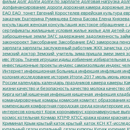
фильм
долг
долги
долги по зарплате
долговая нагрузка
долг
допфинансирование
дороги
дорожная камера
дорожные зн
ЕАО
ЕАО_тонет
Евгений Коростелев
еврейская культура
евр
заказчик
Екатерина Румянцева
Елена Басова
Елена Князева
кнсультация
женская консультация
жестокое обращение с 
сертификаты
жилищные условия
жилье
жилье для детей-с
заброшенные земли
ЗАГС
задержание
задолженность
зай
законороект
Заксобрание
Заксобрание ЕАО
заморозка пенс
зарплата
зарплаты
заслуженный работник ЖКХ
зачистка_су
земский доктор
Земский_учитель
зима пришла
змеи
змея
зо
ивс
Игорь Ткачев
игрушки
идиш
избиение
избирательная к
инвестиционные проекты
индекс самоизоляции
индекс чел
Интернет
инфекционная больница
инфекция
инфляция
инф
колония
исследование
история
Итоги-2017
июль
июнь
июн
России
календарь
календарь праздников
камера
камеры
Ка
жизни
качество и безопасность
качество молока
качество о
Кирга
китай
кишечная инфекция
кишечная_инфекция
кладб
командировочные
комары
комиссия
комитет образования
к
компенсация
комфортная городская среда
кондитерские из
интересов
концерт
Корж
коронавирус
коронавирусные вып
космос
котельная
Кочмар
КПРФ
КПСС
кража
кражи
красная 
Криминал
Крым
крытый каток
крытый_каток
КСН
КТ-исслед
купальный сезон
купальный_сезон
купюры
Кураж
курение
К