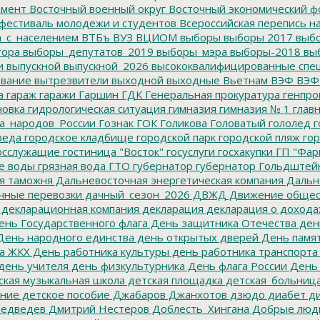
емент
Восточный военный округ
Восточный экономический ф
фестиваль молодежи и студентов
Всероссийская перепись н
а_с_населением
ВТБъ
ВУЗ
ВЦИОМ
выборы
выборы 2017
выбо
тора
выборы_депутатов_2019
выборы_мэра
выборы-2018
вы
и
выпускной
выпускной_2026
высококвалифицированные спе
вание
вытрезвители
выходной
выходные
Вьетнам
ВЭФ
ВЭФ
а
гараж
гаражи
Гаршин
ГДК
Генеральная прокуратура
генпро
новка
гидрологическая ситуация
гимназия
гимназия № 1
глав
а_народов_России
Гознак
ГОК
Голикова
Головатый
гололед
г
реда
городское кладбище
городской парк
городской пляж
гор
осслужащие
гостиница "Восток"
госуслуги
госхакупки
ГП "Фар
е воды
грязная вода
ГТО
губернатор
губернатор Гольдштей
я таможня
Дальневосточная энергетическая компания
Дальне
чные перевозки
дачный_сезон_2026
ДВЖД
Движение общес
декларационная компания
декларация
декларация о дохода
нь Государственного флага
День защитника Отечества
ден
ень народного единства
день открытых дверей
День памят
а ЖКХ
День работника культуры
день работника транспорта
день учителя
день физкультурника
День флага России
День
ская музыкальная школа
детская площадка
детская_больниц
ание
детское пособие
Джабаров
Джанхотов
дзюдо
диабет
ди
едведев
Дмитрий Нестеров
Доблесть_Хингана
Добрые люд