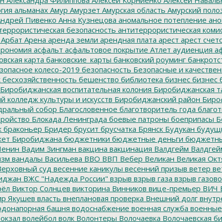
гия
альманах
Амур
Амурзет
Амурская область
Амурский поло
ндрей Пивенко
Анна Кузнецова
аномальное потепление
ано
террористическая безопасность
антитеррористическая коми
Арбат
Арена
аренда земли
арендная плата
арест
арест счет
трономия
асфальт
асфальтовое покрытие
Атлет
аудиенция
аф
овская карта
банковские_карты
банковский роуминг
банкротс
зопасное колесо-2019
безопасность
Безопасные и качестве
к
бесхозяйственность
бешенство
библиотека
бизнес
бизнес 
Биробиджанская воспитательная колония
Биробиджанская т
 колледж культуры и искусств
Биробиджанский район
Биро
дральный собор
Благословенное
благотворитель года
благот
тройство
Блокада Ленинграда
боевые патроны
боеприпасы
Б
к
браконьер
Бридер
брусит
брусчатка
Брянск
Будукан
будущи
ет Биробиджана
бюджетники
бюджетные деньги
бюджетны
Ленин
Вадим Зингман
вакцина
вакцинация
Валдгейм
Валдгей
изм
вандалы
Васильева
ВВО
ВВП
Вебер
Великан
Великая Окт
ерховный суд
весенние каникулы
весенний призыв
ветер
ве
иджан
ВЖС "Надежда России"
взрыв
взрыв газа
взрыв газово
рёл
Виктор Солнцев
викторина
Винников
вице-премьер
ВИЧ
р Якушев
власть
внеплановая проверка
Внешний долг
внутр
донапорная башня
водоснабжение
военная служба
военные
окзал
волейбол
волк
Волонтеры
Волочаевка
Волочаевская б