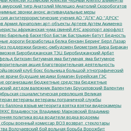
з
амурский тигр
Анатолий Мелешко
Анатолий Скоробогатов
нимные звонки
анонс
антивандальные меры
ссия
антитеррористические учения
АО "ДГК"
АО "ДРСК"
ов
Армия
Арнаполин
арт-объекты
Артеев
Артём Акименко
еристы
африканская чума свиней
АЧС
аэропорт
аэрофлот
тво
барельеф
баскетбол
Бастак
Бастрыкин
батут
Бедность
нные дороги
безработица
белка
бензин
Беринг
Берл Лазар
без поддержки
бизнес-омбудсмен
биометрия
Бира
Биракан
аможня
Биробиджанская ТЭЦ
Биробиджанский Арбат
фельд
биткоин
битумная яма
битумная_яма
битумное
ворительная акция
благотворительная деятельность
ойцовский клуб
бокс
больница
большой этнографический
е врачи
будущие медики
Бумагин
Бурейская ГЭС
е организации
бюджетные средства
бюджетные
мский детдом
валежник
Валентин Брусиловский
Валентин
ябрьская социалистическая революция
Великая
теран
ветераны
ветераны пограничной службы
го баллона
взрыв метеорита
взятка
взятки
видеокамеры
ВККС
Владивосток
Владимир Марковский
Владимир
енняя политика
вода
водители
водка
водоемы
 сборы
военный комиссар
ВОЗ
возврат_стеклотары
итва
Волочаевский бой
вольная борьба
Ворожбит