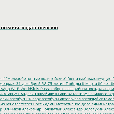
 после выхода на пенсию
ла"
"железобетонные полицейские"
"ленивые" малоимущие
"
февраля
31 декабря
5
5G
75-летие Победы
8 Марта
80 лет
8
tsApp
Wi-Fi
WorldSkills Russia
аборты
аварийная посадка
авари
 АЭС
август
Авдалян
авиабилеты
авиакатастрофа
авиалесоохр
озки
автобусный парк
автобусы
автовокзал
автоклуб
автомо
ивная ответственность
административное дело
администра
р Винников
Александр Головатый
Александр Золотухин
Алек
ин
Александра Филиппова
Алексей Корниенко
Алексей Наваль