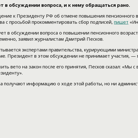
т в обсуждении вопроса, и к нему обращаться рано.
щение к Президенту РФ об отмене повышения пенсионного в
тва с просьбой прокомментировать сбор подписей,
пишет
«Ин
т в обсуждении вопроса о повышении пенсионного возраста, 
менно, заявил журналистам Дмитрий Песков.
батывается экспертами правительства, курирующими министр
уме. Президент в этом обсуждении не принимает участия, — 
ть вето на закон после его принятия, Песков сказал: «Мы с
зиденту».
та получают информацию о ходе этой работы, но ни админис