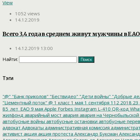
View
1052 views
14.12.2019
Всего 3,4 года в среднем живут мужчины в ЕАО
14.12.2019 13:00
Найти:
Тэги
"@"
"Банк приколов"
"Бествидео"
"Дети войны"
"Добрые де
"Цементный поток"
@
1 класс
1 мая
1 сентября
112
2018
23 
85_лет_ЕАО
9 мая
Apple
Forbes
Instagram
L-410
QR-код
Wha
жилфонд
аварийный мост
авария
авария на Чернобыльской
автобусные войны
автобусные остановки
автобусные перев
адвокат
Адвокаты
административная комиссия
администрат
активист
акция
акция протеста
Александр Буксман
Александ
Александр Романов
Александр Соловьев
Александр Чаплыг