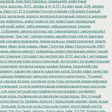
фицеров
дом престарелых
домашние животные
ход
доходы
ДПС
дрова
дтп
ДТП
Дудин
дым
ДЭК
дюкер
ть
Еврстат
ЕГЭ
Единая Россия
единая субсидия
Единый
езд
железная дорога
железнодорожный переезд
женская
дер
живопись
животноводство
животные
жилищные
ий край
забег
заболевание
заброшенные здания
 Собрание
законодательство
законопреокт
законопроект
ведник "Бастак"
заповедники
заработная плата
Заречье
лей
здравоохранение
земледельцы
землетрясение
земля
ники
Иван Благодырь
Иван Голунов
Иван Проходцев
ИВЛ
аиль
имена
импорт
инвалиды
инвестирование
инвестиции
остранные государства
инспектор ДПС
инсульт
интервью
кусственная елка
искусственный_интеллект
исправительная
кадровая чехарда
кадры
казаки
Казань
Казначейство
ремонт
карантин
карате
каратин
катастрофа
кафе
качество
 шишки
Кемерово
кинозал
кинологи
кинотеатр "Родина"
д-сводка
Кодекс
колледж культуры
колония
командировка
унальные услуги
компенсации
компенсационные расходы
 суд
конституция
контрабанда
контрафакт
конфликт
пция
корь
Косвинцев
космодром
космодром_Восточный
оспособность
Кремль
креозот
Крещение
кризис
Крик души
я
Кульдкр
Кульдур
культура
культурно досуговый центр
ория
Лаг ба-Омер
лагерь
Лагошина
лайк
ЛДПР
Левинталь