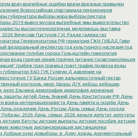
орум
врач
врачебные ошибки
врачи
вредные привычки
аселения
Всероссийская спартакиада пенсионеров
ры губернатора
выборы мэра
выборы ректора
боры-2019
вывоз мусора
выгребные ямы
вымогательство
циалисты
высокотехнологичная_медпомощь
выставка
_2026
Вячеслав Пастухов
Г.И. Радде
гадюка
газ
куратура
Генпрокуратура РФ
гериатрия
ГЖИ
ГИБДД
Гиви
ный федеральный инспектор
год культурного наследия
год
олосование
голубая сорока
Гольдштейн
гомеопатия
ячая вода
горячая линия
горячее питание
госавтоинспекция
мация"
грабеж
град
граница
грант
график подвоза воды
н
губернатор ЕАО
ГУК
Гулягин
Д
давление на
восточное ГУ Банка России
дальневосточный гектар
твенный контроль
двор
Дворы
ДГК
дебош
дебошир
х
дело Ельчина
демография
демогрфия
денежные
ь защиты детей
День Знаний
День Конституции РФ
День
и воина-интернационалиста
День памяти и скорби
День
День рождения
День России
День семьи
День соседа
_Победы_2026
День_семьи_2026
деньги
депутат
депутаты
а
детские батуты
детские выплаты
детские пособия
детские
кие животные
диспансеризация
дистанционка
и
Добрые руки
довыборы_в_Думу
дождь
документальный