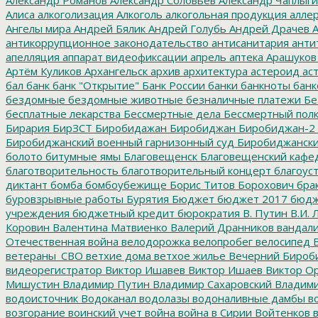
Алиса
алкоголизация
Алкоголь
алкогольная продукция
аллер
Ангелы мира
Андрей Бялик
Андрей Голубь
Андрей Драчев
А
антикоррупционное законодательство
антисанитария
анти
апелляция
аппарат видеофиксации
апрель
аптека
Арашуков
Артём Куликов
Архангельск
архив
архитектура
астероид
ас
бал
банк
банк "Открытие"
Банк России
банки
банкноты
банк
бездомные
бездомные животные
безналичные платежи
Бе
бесплатные лекарства
Бессмертные дела
Бессмертный пол
Бирария
БирЗСТ
Биробидажан
Биробиджан
Биробиджан-2
Биробиджанский военный гарнизонный суд
Биробиджанский
болото
битумные ямы
Благовещенск
Благовещенский кафе
благотворительность
благотворительный концерт
благоус
диктант
бомба
бомбоубежище
Борис Титов
Борохович
бра
буровзрывные работы
Бурятия
Бюджет
бюджет 2017
бюдж
учреждения
бюджетный кредит
бюрократия
В. Путин
В.И. 
Коровин
Валентина Матвиенко
Валерий Дранников
вандал
Отечественная война
велодорожка
велопробег
велосипед
В
ветераны_СВО
ветхие дома
ветхое жилье
Вечерний Бироб
видеорегистратор
Виктор Ишавев
Виктор Ишаев
Виктор О
Мишустин
Владимир Путин
Владимир Сахаровский
Владими
водоисточник
Водоканал
водолазы
водоналивные дамбы
во
возгорание
воинский учет
война
война в Сирии
Войтенков
в