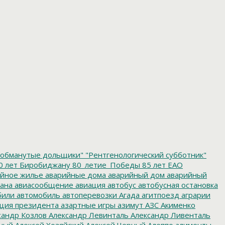
обманутые дольщики"
"Рентгенологический субботник"
0 лет Биробиджану
80_летие_Победы
85 лет ЕАО
йное жилье
аварийные дома
аварийный дом
аварийный
ана
авиасообщение
авиация
автобус
автобусная остановка
били
автомобиль
автоперевозки
Агада
агитпоезд
аграрии
ция президента
азартные игры
азимут
АЗС
Акименко
сандр Козлов
Александр Левинталь
Александр Ливенталь
ный
Алексей Хозяйский
Алексей Черный
Алеппо
алименты