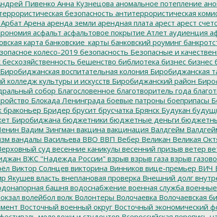
ндрей Пивенко
Анна Кузнецова
аномальное потепление
ано
террористическая безопасность
антитеррористическая коми
Арбат
Арена
аренда земли
арендная плата
арест
арест счет
трономия
асфальт
асфальтовое покрытие
Атлет
аудиенция
аф
овская карта
банковские_карты
банковский роуминг
банкротс
зопасное колесо-2019
безопасность
Безопасные и качестве
к
бесхозяйственность
бешенство
библиотека
бизнес
бизнес 
Биробиджанская воспитательная колония
Биробиджанская т
 колледж культуры и искусств
Биробиджанский район
Биро
дральный собор
Благословенное
благотворитель года
благот
тройство
Блокада Ленинграда
боевые патроны
боеприпасы
Б
к
браконьер
Бридер
брусит
брусчатка
Брянск
Будукан
будущи
ет Биробиджана
бюджетники
бюджетные деньги
бюджетны
Ленин
Вадим Зингман
вакцина
вакцинация
Валдгейм
Валдгей
изм
вандалы
Васильева
ВВО
ВВП
Вебер
Великан
Великая Окт
ерховный суд
весенние каникулы
весенний призыв
ветер
ве
иджан
ВЖС "Надежда России"
взрыв
взрыв газа
взрыв газово
рёл
Виктор Солнцев
викторина
Винников
вице-премьер
ВИЧ
р Якушев
власть
внеплановая проверка
Внешний долг
внутр
донапорная башня
водоснабжение
военная служба
военные
окзал
волейбол
волк
Волонтеры
Волочаевка
Волочаевская б
емент
Восточный военный округ
Восточный экономический ф
фестиваль молодежи и студентов
Всероссийская перепись н