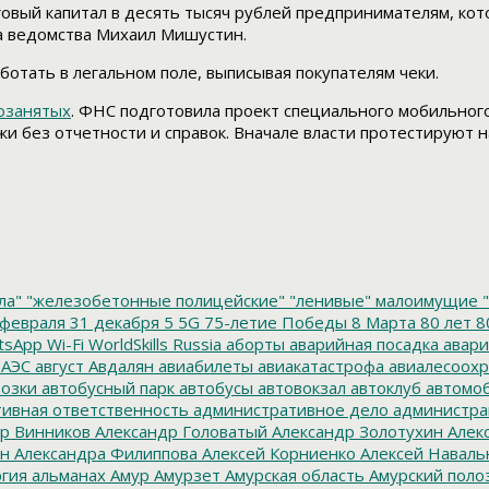
говый капитал в десять тысяч рублей предпринимателям, ко
ва ведомства Михаил Мишустин.
аботать в легальном поле, выписывая покупателям чеки.
мозанятых
. ФНС подготовила проект специального мобильног
и без отчетности и справок. Вначале власти протестируют н
ла"
"железобетонные полицейские"
"ленивые" малоимущие
"
февраля
31 декабря
5
5G
75-летие Победы
8 Марта
80 лет
8
tsApp
Wi-Fi
WorldSkills Russia
аборты
аварийная посадка
авари
 АЭС
август
Авдалян
авиабилеты
авиакатастрофа
авиалесоохр
озки
автобусный парк
автобусы
автовокзал
автоклуб
автомо
ивная ответственность
административное дело
администра
р Винников
Александр Головатый
Александр Золотухин
Алек
ин
Александра Филиппова
Алексей Корниенко
Алексей Наваль
гия
альманах
Амур
Амурзет
Амурская область
Амурский поло