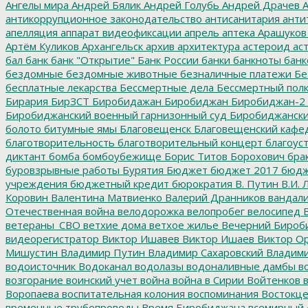
Ангелы мира
Андрей Бялик
Андрей Голубь
Андрей Драчев
А
антикоррупционное законодательство
антисанитария
анти
апелляция
аппарат видеофиксации
апрель
аптека
Арашуков
Артём Куликов
Архангельск
архив
архитектура
астероид
ас
бал
банк
банк "Открытие"
Банк России
банки
банкноты
банк
бездомные
бездомные животные
безналичные платежи
Бе
бесплатные лекарства
Бессмертные дела
Бессмертный пол
Бирария
БирЗСТ
Биробидажан
Биробиджан
Биробиджан-2
Биробиджанский военный гарнизонный суд
Биробиджанский
болото
битумные ямы
Благовещенск
Благовещенский кафе
благотворительность
благотворительный концерт
благоус
диктант
бомба
бомбоубежище
Борис Титов
Борохович
бра
буровзрывные работы
Бурятия
Бюджет
бюджет 2017
бюдж
учреждения
бюджетный кредит
бюрократия
В. Путин
В.И. 
Коровин
Валентина Матвиенко
Валерий Дранников
вандал
Отечественная война
велодорожка
велопробег
велосипед
В
ветераны_СВО
ветхие дома
ветхое жилье
Вечерний Бироб
видеорегистратор
Виктор Ишавев
Виктор Ишаев
Виктор О
Мишустин
Владимир Путин
Владимир Сахаровский
Владими
водоисточник
Водоканал
водолазы
водоналивные дамбы
во
возгорание
воинский учет
война
война в Сирии
Войтенков
в
Воропаева
воспитательная колония
воспоминания
Востокц
временные трубопроводы
Время Биробиджана
всемирный 