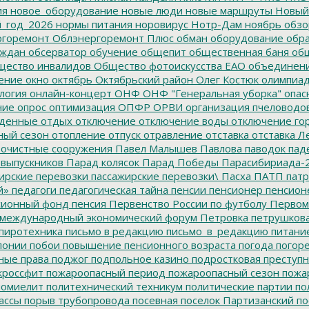
ия
новое_оборудование
новые люди
новые маршруты
Новый
_год_2026
нормы питания
норовирус
Нотр-Дам
ноябрь
обзо
горемонт
Облэнергоремонт Плюс
обман
оборудование
обр
аждан
обсерватор
обучение
общепит
общественная баня
общ
ество инвалидов
Общество фотоискусства ЕАО
объединен
ение
окно
октябрь
Октябрьский район
Олег Костюк
олимпиа
логия
онлайн-концерт
ОНФ
ОНФ "Генеральная уборка"
опас
ние
опрос
оптимизация
ОПФР
ОРВИ
организация пчеловодо
денные
отдых
отключение
отключение воды
отключение го
ный сезон
отопление
отпуск
отравление
отставка
отставка Л
очистные сооружения
Павел Малышев
Павлова
паводок
пад
 выпускников
Парад колясок
Парад Победы
Парасибириада-
ирские перевозки
пассажирские перевозки\
Пасха
ПАТП
патр
й»
педагоги
педагогическая тайна
пенсии
пенсионер
пенсион
ионный фонд
пенсия
Первенство России по футболу
Первом
 международный экономический форум
Петровка
петрушков
пиротехника
письмо в редакцию
письмо_в_редакцию
питани
лонии
побои
повышение пенсионного возраста
погода
погор
ные права
поджог
подпольное казино
подростковая преступн
кроссфит
пожароопасный период
пожароопасный сезон
пожа
омиелит
политехнический техникум
политические партии
по
ассы
порыв трубопровода
посевная
поселок Партизанский
по