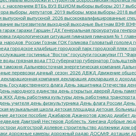
а_с_населением
ВТБъ
ВУЗ
ВЦИОМ
выборы
выборы 2017
выбо
тора
выборы_депутатов_2019
выборы_мэра
выборы-2018
вы
и
выпускной
выпускной_2026
высококвалифицированные спе
вание
вытрезвители
выходной
выходные
Вьетнам
ВЭФ
ВЭФ
а
гараж
гаражи
Гаршин
ГДК
Генеральная прокуратура
генпро
новка
гидрологическая ситуация
гимназия
гимназия № 1
глав
а_народов_России
Гознак
ГОК
Голикова
Головатый
гололед
г
реда
городское кладбище
городской парк
городской пляж
гор
осслужащие
гостиница "Восток"
госуслуги
госхакупки
ГП "Фар
е воды
грязная вода
ГТО
губернатор
губернатор Гольдштей
я таможня
Дальневосточная энергетическая компания
Дальне
чные перевозки
дачный_сезон_2026
ДВЖД
Движение общес
декларационная компания
декларация
декларация о дохода
нь Государственного флага
День защитника Отечества
ден
ень народного единства
день открытых дверей
День памят
а ЖКХ
День работника культуры
день работника транспорта
день учителя
день физкультурника
День флага России
День
ская музыкальная школа
детская площадка
детская_больниц
ание
детское пособие
Джабаров
Джанхотов
дзюдо
диабет
ди
едведев
Дмитрий Нестеров
Доблесть_Хингана
Добрые люд
острои
долгострой
долевое строительство
должники
дом о
аки
дорожные камеры
дорожный радар
ДОСААФ
дотации
до