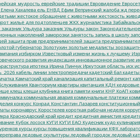
ейская_мудрость
еврейские традиции
Евровидение
Евросе
Елена Хахалева
ель
ЕНВД
Ефим Вепринский
жалоба
жд пере
детьми
жестокое обращение с животными
жестокость
живо
ирот
жильё для подтопленцев
ЖКХ
журналистика
Забайкальск
м
заказник Ульдура
заказник Ульдуры
закон
Законодательное
ионных накоплений
заморозки
занятость
запись в школу
запо
дей
защита прав предпринимателей
защита предпринимате
лотой губернатор
Золотухин
золотые медалисты
зоозащит
ампания
избирком
Известковый
измени жизнь к лучшему
Изр
овеческого развития
индексация
инновационное развитие
ин
раструктура
ипотека
Ирина Пинчук
Иркутская область
иск
ис
ь_2026
кабель линии электропередачи
кадетский бал
кадеты
мчатка
Камчатский край
канализация
капитальный ремонт
кап
бслуживания
Кванториум
квартиры
квитанция
КДН
кедровые
ище
клещ
клещи
клубника
книга памяти
книги
КНР
КоАП
кови
оммуналка
коммунальная авария
коммунальные платежи
комм
делия
конкурс
Конрад
Константин Лазарев
конституционный
латы
коронаврус
Коростелев
короткая рабочая неделя
корру
икра
Краснодарский край
кредит
кредитная амнистия
кредит
ование
Кубок лосося
КУГИ
КУГИ ЕАО
Кудесник
кудо
кулинари
уренков
курсы
курсы повышения квалификации
КФХ
лаборат
ереправа
ледовые скульптуры
ледовый городок
ледовый кат