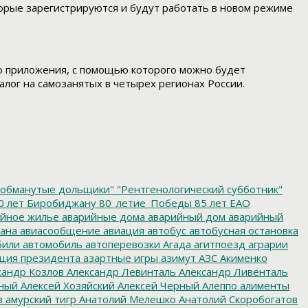
торые зарегистрируются и будут работать в новом режиме
о приложения, с помощью которого можно будет
алог на самозанятых в четырех регионах России.
обманутые дольщики"
"Рентгенологический субботник"
0 лет Биробиджану
80_летие_Победы
85 лет ЕАО
йное жилье
аварийные дома
аварийный дом
аварийный
ана
авиасообщение
авиация
автобус
автобусная остановка
били
автомобиль
автоперевозки
Агада
агитпоезд
аграрии
ция президента
азартные игры
азимут
АЗС
Акименко
сандр Козлов
Александр Левинталь
Александр Ливенталь
ный
Алексей Хозяйский
Алексей Черный
Алеппо
алименты
з
амурский тигр
Анатолий Мелешко
Анатолий Скоробогатов