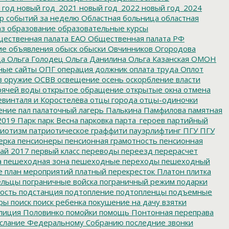
 год
новый год_2021
новый год_2022
новый год_2024
р событий за неделю
Областная больница
областная
аз
образование
образовательные курсы
ественная палата ЕАО
Общественная палата РФ
ие
объявления
обыск
обыски
Овчинников
Огородова
да
Ольга Голодец
Ольга Данилина
Ольга Казанская
ОМОН
ные сайты
ОПГ
операция должник
оплата труда
Оплот
в
оружие
ОСВВ
освещение
осень
оскорбление власти
рячей воды
открытое обращение
открытые окна
отмена
евинталя и Коростелёва
отцы города
отцы-одиночки
ение
пал
палаточный лагерь
Палькина
Памфилова
памятная
2019
Парк
парк Весна
парковка
парта_героев
партийный
иотизм
патриотическое граффити
пауэрлифтинг
ПГУ
ПГУ
ерка
пенсионеры
пенсионная грамотность
пенсионная
ай 2017
первый класс
переводы
переезд
перерасчет
а
пешеходная зона
пешеходные переходы
пешеходный
е
план мероприятий
платный перекресток
Платон
плитка
ельцы
пограничные войска
пограничный режим
подарки
ость
подстанция
подтопление
подтопленцы
подъемные
ры
поиск
поиск ребенка
покушение на дачу взятки
лиция
Половинко
помойки
помощь
Понтонная переправа
слание Федеральному Собранию
последние звонки