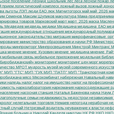
ьское поселение
Леонид Школьник
лес
леса
лесной пожар
ле
й прием
логистический комплеск
ложный вызов
ложный доно
ва
льготы
ЛЭП
люди ЕАО
люк
Магнитогорск
май
май_2026
ма
им Семенов
Максим Шупиков
макулатура
Мама-предпринима
ркировка товаров
Марковский
март
март_2026
маска
Маслен
ль
Медведев
медведь
медики
Медицина
медицина_ЕАО
мед
гация
международные отношения
международный полумара
ционное законодательство
миграция
микрофинансовые_орг
ирование
министерство образования и науки РФ
Министерс
ироды
минпромторг
Минпросвещения
Минстрой
Минтранс
М
шка
мнение
мнение_Кузовин
мнение_медицина
мнение_Рай
я
мобильная связь
мобильное приложение
модельная библи
Биробиджанский»
мониторинг
мониторинг цен
морг
морепр
ичество
МРОТ
мудрость
музей
музей современного искусст
л"
МУП "ГТС"
МУП "ГУК
МУП "ПАТП"
МУП "Транспортная ком
иробиджана
мясо
Мясокомбинат
набережная
Навальный
нави
ики
наледь
налог
налог на имущество
налог на профессиона
симость
нарколаборатория
наркомания
наркосодержащие р
население
насосная станция
Наталья Баженова
наука
Наум Л
лагополучные семьи
недвижимость
недострои
независимая 
кролог
нелегальная торговля
Немаев
непогода
нерабочая не
тный случай
Нетрезвый водитель
неуважение к власти
нефо
йонная больница
Николай Канделя
никотин
НК РФ
НКО
НКО