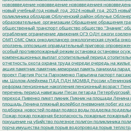
нововвведение
нововведение
нововведениея
нововведен
новый учебный год
новый_год_2024
новый_год_2025
новый
поликлиника
облздрав
Облученский район
облучье
Облэнер
образовательные_организации
Обращение
обращения гр
общественный транспорт
общество
общество "Знание"
общ
ограбление
ограничение движения
ОГЭ
ОДН
ожоги
озелен
ОМП
ОМС
Омск
онкодиспансер
онкологическая служба
онко
оползень
оппозиция
оправдательный приговор
опроверже
особый противопожарный режим
остановка
остановки
осуж
компенсационных выплат
отопительный период
отопитель
отчетность
охота
охрана труда
очереди
очередь на жилье
акция
памятник
памятник-мемориал
память
панихида
парад
проект
Партия Роста
Пархоменко
Парыгина
паспорт
пассаж
им. Шолом-Алейхема
ПДД
ПДН МОМВД России «Ленински
реформа
пенсионные накопления
пенсионный возраст
Пенс
перечень
период навигации
Песах
петарда
Петербургский
переход
Пивенко
пикет
пикник
Пикник на площади Ленина
площадь Ленина
пляжный волейбол
пневмония
побег из ко
подборка_новостей
подвал
подвоз воды
подделка
поддель
Пожар
пожар
пожарная безопасность
пожарные
пожарный 
покушение на убийство
полезное
полигон
поликлиника
поли
порча имущества
порыв
порыв водопровода
порыв теплотр