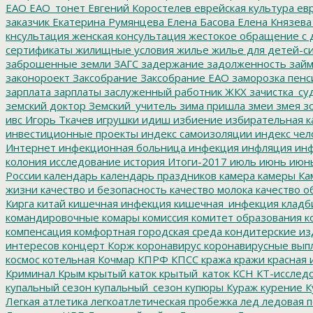
ЕАО
ЕАО_тонет
Евгений Коростелев
еврейская культура
евр
заказчик
Екатерина Румянцева
Елена Басова
Елена Князева
кнсультация
женская консультация
жестокое обращение с 
сертификаты
жилищные условия
жилье
жилье для детей-с
заброшенные земли
ЗАГС
задержание
задолженность
зай
законороект
Заксобрание
Заксобрание ЕАО
заморозка пенс
зарплата
зарплаты
заслуженный работник ЖКХ
зачистка_су
земский доктор
Земский_учитель
зима пришла
змеи
змея
зо
ивс
Игорь Ткачев
игрушки
идиш
избиение
избирательная к
инвестиционные проекты
индекс самоизоляции
индекс чел
Интернет
инфекционная больница
инфекция
инфляция
инф
колония
исследование
история
Итоги-2017
июль
июнь
июн
России
календарь
календарь праздников
камера
камеры
Ка
жизни
качество и безопасность
качество молока
качество о
Кирга
китай
кишечная инфекция
кишечная_инфекция
кладб
командировочные
комары
комиссия
комитет образования
к
компенсация
комфортная городская среда
кондитерские из
интересов
концерт
Корж
коронавирус
коронавирусные вып
космос
котельная
Кочмар
КПРФ
КПСС
кража
кражи
красная 
Криминал
Крым
крытый каток
крытый_каток
КСН
КТ-исслед
купальный сезон
купальный_сезон
купюры
Кураж
курение
К
Легкая атлетика
легкоатлетическая пробежка
лед
ледовая п