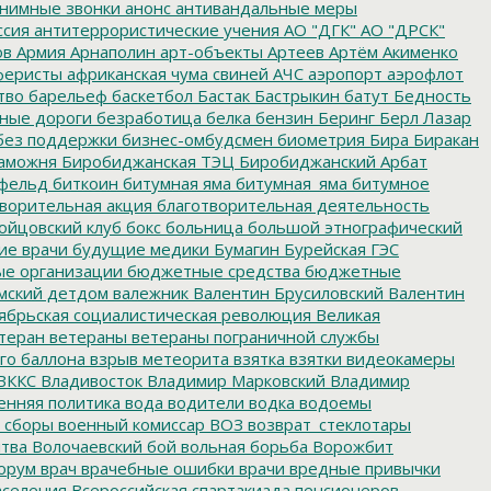
нимные звонки
анонс
антивандальные меры
ссия
антитеррористические учения
АО "ДГК"
АО "ДРСК"
ов
Армия
Арнаполин
арт-объекты
Артеев
Артём Акименко
еристы
африканская чума свиней
АЧС
аэропорт
аэрофлот
тво
барельеф
баскетбол
Бастак
Бастрыкин
батут
Бедность
нные дороги
безработица
белка
бензин
Беринг
Берл Лазар
без поддержки
бизнес-омбудсмен
биометрия
Бира
Биракан
аможня
Биробиджанская ТЭЦ
Биробиджанский Арбат
фельд
биткоин
битумная яма
битумная_яма
битумное
ворительная акция
благотворительная деятельность
ойцовский клуб
бокс
больница
большой этнографический
е врачи
будущие медики
Бумагин
Бурейская ГЭС
е организации
бюджетные средства
бюджетные
мский детдом
валежник
Валентин Брусиловский
Валентин
ябрьская социалистическая революция
Великая
теран
ветераны
ветераны пограничной службы
го баллона
взрыв метеорита
взятка
взятки
видеокамеры
ВККС
Владивосток
Владимир Марковский
Владимир
енняя политика
вода
водители
водка
водоемы
 сборы
военный комиссар
ВОЗ
возврат_стеклотары
итва
Волочаевский бой
вольная борьба
Ворожбит
орум
врач
врачебные ошибки
врачи
вредные привычки
аселения
Всероссийская спартакиада пенсионеров