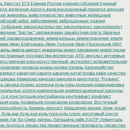
ть
Еврстат
ЕГЭ
Единая Россия
единая субсидия
Единый
езд
железная дорога
железнодорожный переезд
женская
дер
живопись
животноводство
животные
жилищные
ий край
забег
заболевание
заброшенные здания
 Собрание
законодательство
законопреокт
законопроект
ведник "Бастак"
заповедники
заработная плата
Заречье
лей
здравоохранение
земледельцы
землетрясение
земля
ники
Иван Благодырь
Иван Голунов
Иван Проходцев
ИВЛ
аиль
имена
импорт
инвалиды
инвестирование
инвестиции
остранные государства
инспектор ДПС
инсульт
интервью
кусственная елка
искусственный_интеллект
исправительная
кадровая чехарда
кадры
казаки
Казань
Казначейство
ремонт
карантин
карате
каратин
катастрофа
кафе
качество
 шишки
Кемерово
кинозал
кинологи
кинотеатр "Родина"
д-сводка
Кодекс
колледж культуры
колония
командировка
унальные услуги
компенсации
компенсационные расходы
 суд
конституция
контрабанда
контрафакт
конфликт
пция
корь
Косвинцев
космодром
космодром_Восточный
оспособность
Кремль
креозот
Крещение
кризис
Крик души
я
Кульдкр
Кульдур
культура
культурно досуговый центр
ория
Лаг ба-Омер
лагерь
Лагошина
лайк
ЛДПР
Левинталь
ок
ледоход
лекарства
лекарственные препараты
лекарство