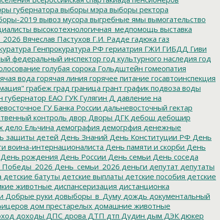
ры губернатора
выборы мэра
выборы ректора
боры-2019
вывоз мусора
выгребные ямы
вымогательство
циалисты
высокотехнологичная_медпомощь
выставка
_2026
Вячеслав Пастухов
Г.И. Радде
гадюка
газ
куратура
Генпрокуратура РФ
гериатрия
ГЖИ
ГИБДД
Гиви
ный федеральный инспектор
год культурного наследия
год
олосование
голубая сорока
Гольдштейн
гомеопатия
ячая вода
горячая линия
горячее питание
госавтоинспекция
мация"
грабеж
град
граница
грант
график подвоза воды
н
губернатор ЕАО
ГУК
Гулягин
Д
давление на
восточное ГУ Банка России
дальневосточный гектар
твенный контроль
двор
Дворы
ДГК
дебош
дебошир
х
дело Ельчина
демография
демогрфия
денежные
ь защиты детей
День Знаний
День Конституции РФ
День
и воина-интернационалиста
День памяти и скорби
День
День рождения
День России
День семьи
День соседа
_Победы_2026
День_семьи_2026
деньги
депутат
депутаты
а
детские батуты
детские выплаты
детские пособия
детские
кие животные
диспансеризация
дистанционка
и
Добрые руки
довыборы_в_Думу
дождь
документальный
фицеров
дом престарелых
домашние животные
ход
доходы
ДПС
дрова
ДТП
дтп
Дудин
дым
ДЭК
дюкер