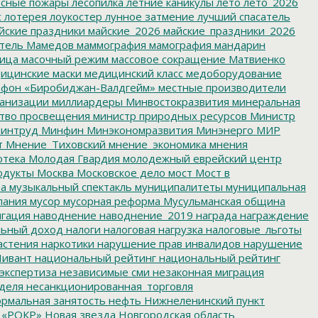
сные пожары
лесопилка
летние каникулы
лето
лето_2026
с
лотерея
лоукостер
лунное затмение
лучший спасатель
йские праздники
майские_2026
майские_праздники_2026
тель
Мамедов
маммография
мамография
мандарин
ица
масочный режим
массовое сокращение
Матвиенко
ицинские маски
медицинский класс
медоборудование
фон «Биробиджан-Валдгейм»
местные производители
анизации
миллиардеры
Минвостокразвития
минеральная
тво просвещения
министр природных ресурсов
Министр
интруд
Минфин
Минэкономразвития
Минэнерго
МИР
т
Мнение_Тиховский
мнение_экономика
мнения
отека
Молодая Гвардия
молодежный еврейский центр
одукты
Москва
Московское дело
мост
Мост в
ва
музыкальный спектакль
муниципалитеты
муниципальная
пания
мусор
мусорная реформа
Мусульманская община
гация
наводнение
наводнение_2019
награда
награждение
льный доход
налоги
налоговая нагрузка
налоговые_льготы
астения
наркотики
нарушение прав инвалидов
нарушение
ивант
национальный рейтинг
национальный рейтинг
экспертиза
независимые сми
незаконная миграция
деля
несанкционированная_торговля
рмальная занятость
нефть
Нижнеленинский пункт
 «РОКР»
Новая звезда
Новгородская область