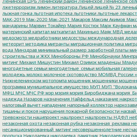
Ленинская ЦРБ
Ленинский район
Ленинское
Ленинское сел
лжетерроризм
лимон
литература
Лицей
лицей № 23
личны
лыжная гонка
льготная ипотека
льготники
льготные лекарст
МАК-2019
Мак-2020
Мак-2021
Макаров
Максим Акимов
Макс
мандарины
Марвин Токайер
Мария Костюк
Марк Кауфман
ма
материнский капитал
маткапитал
Махинько
Маяк
МВД
меда
медосмотр
медработники
медсестры
международная деле
метеорит
методика
мигранты
миграционная политика
мигра
вода
Минздрав
минимальный размер заработной платы
мин
строительства и ЖКХ
Минобороны РФ
Минобрнауки
Минпр
митинг
Михаил Мишустин
Михаил Озимок
младенцы
Младу
многодетные семьи
многодетные_семьи
мобильная галере
молодежь
молоко
молочное скотоводство
МОМВД России «
Нижнеленинском
мотопомпа
мошенник
мошенники
мошенн
программа
муниципальное имущество
МУП
МУП "Водокана
МФЦ
МЧС
МЧС РФ
мэр
мэрия
мэрия Биробиджана
мэрия_Б
надежда
Назаров
назначения
Найфельд
наказание
накркот
налоговый вычет
нападение
напорный коллектор
наркозави
тишины и покоя
нарушения пожарной безопасности
насвай
тревожности
наципроект
нацпроект
нацпроекты
НДФЛ
неб
незаконная охота
незаконная рубка
незаконная_реклама
не
несанкционированный_митинг
несовершеннолетние
несчас
пропуска
Николаевка
николаевка_памятник
Николаевская ра