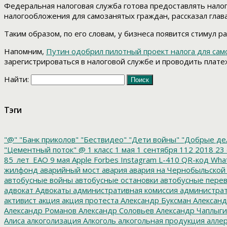
Федеральная налоговая служба готова предоставлять нало
налогообложения для самозанятых граждан, рассказал гла
Таким образом, по его словам, у бизнеса появится стимул р
Напомним,
Путин одобрил пилотный проект налога для са
зарегистрироваться в налоговой службе и проводить платеж
Найти:
Тэги
"@"
"Банк приколов"
"Бествидео"
"Дети войны"
"Добрые де
"Цементный поток"
@
1 класс
1 мая
1 сентября
112
2018
23 
85_лет_ЕАО
9 мая
Apple
Forbes
Instagram
L-410
QR-код
Wha
жилфонд
аварийный мост
авария
авария на Чернобыльской
автобусные войны
автобусные остановки
автобусные перев
адвокат
Адвокаты
административная комиссия
администрат
активист
акция
акция протеста
Александр Буксман
Александ
Александр Романов
Александр Соловьев
Александр Чаплыг
Алиса
алкоголизация
Алкоголь
алкогольная продукция
аллер