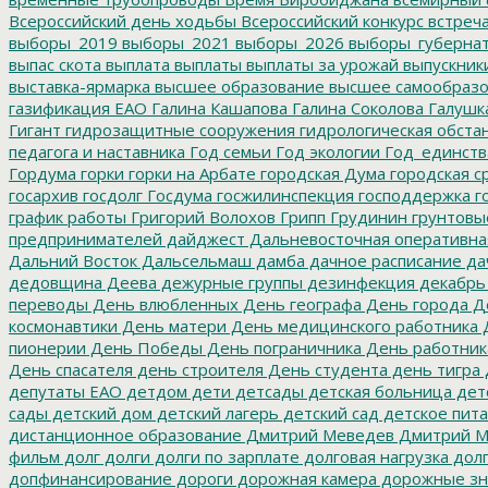
Всероссийский день ходьбы
Всероссийский конкурс
встреч
выборы_2019
выборы_2021
выборы_2026
выборы_губерна
выпас скота
выплата
выплаты
выплаты за урожай
выпускник
выставка-ярмарка
высшее образование
высшее самообразо
газификация ЕАО
Галина Кашапова
Галина Соколова
Галушк
Гигант
гидрозащитные сооружения
гидрологическая обста
педагога и наставника
Год семьи
Год экологии
Год_единств
Гордума
горки
горки на Арбате
городская Дума
городская с
госархив
госдолг
Госдума
госжилинспекция
господдержка
г
график работы
Григорий Волохов
Грипп
Грудинин
грунтовы
предпринимателей
дайджест
Дальневосточная оперативна
Дальний Восток
Дальсельмаш
дамба
дачное расписание
да
дедовщина
Деева
дежурные группы
дезинфекция
декабрь
переводы
День влюбленных
День географа
День города
Де
космонавтики
День матери
День медицинского работника
Д
пионерии
День Победы
День пограничника
День работник
День спасателя
день строителя
День студента
день тигра
депутаты ЕАО
детдом
дети
детсады
детская больница
дет
сады
детский дом
детский лагерь
детский сад
детское пит
дистанционное образование
Дмитрий Меведев
Дмитрий М
фильм
долг
долги
долги по зарплате
долговая нагрузка
долг
допфинансирование
дороги
дорожная камера
дорожные зн