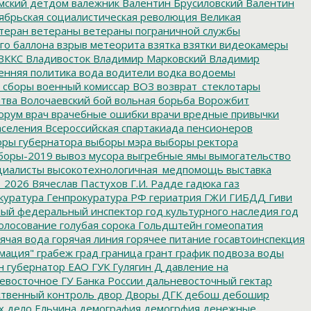
мский детдом
валежник
Валентин Брусиловский
Валентин
ябрьская социалистическая революция
Великая
теран
ветераны
ветераны пограничной службы
го баллона
взрыв метеорита
взятка
взятки
видеокамеры
ВККС
Владивосток
Владимир Марковский
Владимир
енняя политика
вода
водители
водка
водоемы
 сборы
военный комиссар
ВОЗ
возврат_стеклотары
итва
Волочаевский бой
вольная борьба
Ворожбит
орум
врач
врачебные ошибки
врачи
вредные привычки
аселения
Всероссийская спартакиада пенсионеров
ры губернатора
выборы мэра
выборы ректора
боры-2019
вывоз мусора
выгребные ямы
вымогательство
циалисты
высокотехнологичная_медпомощь
выставка
_2026
Вячеслав Пастухов
Г.И. Радде
гадюка
газ
куратура
Генпрокуратура РФ
гериатрия
ГЖИ
ГИБДД
Гиви
ный федеральный инспектор
год культурного наследия
год
олосование
голубая сорока
Гольдштейн
гомеопатия
ячая вода
горячая линия
горячее питание
госавтоинспекция
мация"
грабеж
град
граница
грант
график подвоза воды
н
губернатор ЕАО
ГУК
Гулягин
Д
давление на
восточное ГУ Банка России
дальневосточный гектар
твенный контроль
двор
Дворы
ДГК
дебош
дебошир
х
дело Ельчина
демография
демогрфия
денежные