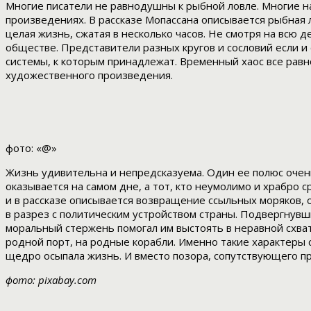
Многие писатели не равнодушны к рыбной ловле. Многие на
произведениях. В рассказе Мопассана описывается рыбная л
целая жизнь, сжатая в несколько часов. Не смотря на всю
обществе. Представители разных кругов и сословий если и
системы, к которым принадлежат. Временный хаос все рав
художественного произведения.
фото: «@»
Жизнь удивительна и непредсказуема. Один ее полюс очен
оказывается на самом дне, а тот, кто неумолимо и храбро
и в рассказе описывается возвращение ссыльных моряков, 
в разрез с политическим устройством страны. Подвергнув
моральный стержень помогал им выстоять в неравной схват
родной порт, на родные корабли. Именно такие характеры
щедро осыпала жизнь. И вместо позора, сопутствующего пр
фото: pixabay.com