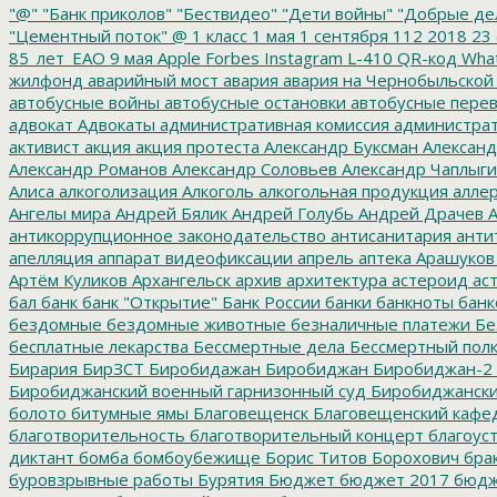
"@"
"Банк приколов"
"Бествидео"
"Дети войны"
"Добрые де
"Цементный поток"
@
1 класс
1 мая
1 сентября
112
2018
23 
85_лет_ЕАО
9 мая
Apple
Forbes
Instagram
L-410
QR-код
Wha
жилфонд
аварийный мост
авария
авария на Чернобыльской
автобусные войны
автобусные остановки
автобусные перев
адвокат
Адвокаты
административная комиссия
администрат
активист
акция
акция протеста
Александр Буксман
Александ
Александр Романов
Александр Соловьев
Александр Чаплыг
Алиса
алкоголизация
Алкоголь
алкогольная продукция
аллер
Ангелы мира
Андрей Бялик
Андрей Голубь
Андрей Драчев
А
антикоррупционное законодательство
антисанитария
анти
апелляция
аппарат видеофиксации
апрель
аптека
Арашуков
Артём Куликов
Архангельск
архив
архитектура
астероид
ас
бал
банк
банк "Открытие"
Банк России
банки
банкноты
банк
бездомные
бездомные животные
безналичные платежи
Бе
бесплатные лекарства
Бессмертные дела
Бессмертный пол
Бирария
БирЗСТ
Биробидажан
Биробиджан
Биробиджан-2
Биробиджанский военный гарнизонный суд
Биробиджанский
болото
битумные ямы
Благовещенск
Благовещенский кафе
благотворительность
благотворительный концерт
благоус
диктант
бомба
бомбоубежище
Борис Титов
Борохович
бра
буровзрывные работы
Бурятия
Бюджет
бюджет 2017
бюдж