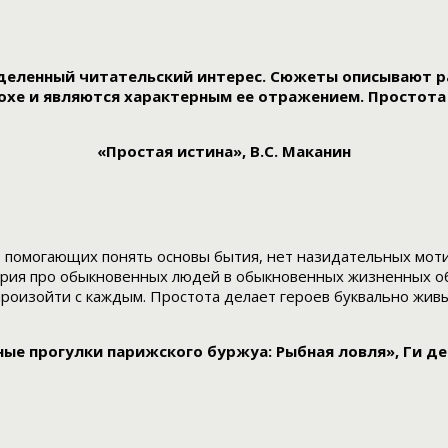
еленный читательский интерес. Сюжеты описывают ра
хе и являются характерным ее отражением. Простота 
«Простая истина», В.С. Маканин
н, помогающих понять основы бытия, нет назидательных моти
ория про обыкновенных людей в обыкновенных жизненных об
 произойти с каждым. Простота делает героев буквально жи
ные прогулки парижского буржуа: Рыбная ловля», Ги де