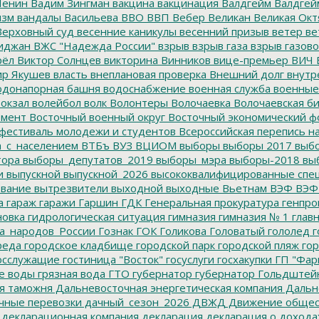
Ленин
Вадим Зингман
вакцина
вакцинация
Валдгейм
Валдгей
изм
вандалы
Васильева
ВВО
ВВП
Вебер
Великан
Великая Окт
ерховный суд
весенние каникулы
весенний призыв
ветер
ве
иджан
ВЖС "Надежда России"
взрыв
взрыв газа
взрыв газово
рёл
Виктор Солнцев
викторина
Винников
вице-премьер
ВИЧ
р Якушев
власть
внеплановая проверка
Внешний долг
внутр
донапорная башня
водоснабжение
военная служба
военные
окзал
волейбол
волк
Волонтеры
Волочаевка
Волочаевская б
емент
Восточный военный округ
Восточный экономический ф
фестиваль молодежи и студентов
Всероссийская перепись н
а_с_населением
ВТБъ
ВУЗ
ВЦИОМ
выборы
выборы 2017
выбо
тора
выборы_депутатов_2019
выборы_мэра
выборы-2018
вы
и
выпускной
выпускной_2026
высококвалифицированные спе
вание
вытрезвители
выходной
выходные
Вьетнам
ВЭФ
ВЭФ
а
гараж
гаражи
Гаршин
ГДК
Генеральная прокуратура
генпро
новка
гидрологическая ситуация
гимназия
гимназия № 1
глав
а_народов_России
Гознак
ГОК
Голикова
Головатый
гололед
г
реда
городское кладбище
городской парк
городской пляж
гор
осслужащие
гостиница "Восток"
госуслуги
госхакупки
ГП "Фар
е воды
грязная вода
ГТО
губернатор
губернатор Гольдштей
я таможня
Дальневосточная энергетическая компания
Дальне
чные перевозки
дачный_сезон_2026
ДВЖД
Движение общес
декларационная компания
декларация
декларация о дохода