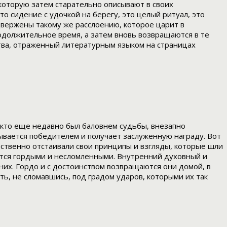
 которую затем старательно описывают в своих
о сидение с удочкой на берегу, это целый ритуал, это
одвержены такому же расслоению, которое царит в
родолжительное время, а затем вновь возвращаются в те
тва, отраженный литературным языком на страницах
 кто еще недавно был баловнем судьбы, внезапно
зывается победителем и получает заслуженную награду. Вот
ественно отстаивали свои принципы и взгляды, которые шли
ются гордыми и несломленными. Внутренний духовный и
них. Гордо и с достоинством возвращаются они домой, в
ь, не сломавшись, под градом ударов, которыми их так