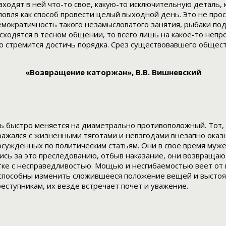
ходят в ней что-то свое, какую-то исключительную деталь,
овля как способ провести целый выходной день. Это не прост
 демократичность такого незамысловатого занятия, рыбаки п
 сходятся в тесном общении, то всего лишь на какое-то неп
но стремится достичь порядка. Срез существовавшего общес
«Возвращение каторжан», В.В. Вишневский
ь быстро меняется на диаметрально противоположный. Тот,
 сражался с жизненными тяготами и невзгодами внезапно ока
осужденных по политическим статьям. Они в свое время муж
шись за это преследованию, отбыв наказание, они возвраща
ке с несправедливостью. Мощью и несгибаемостью веет от 
 способны изменить сложившееся положение вещей и выстоят
еступникам, их везде встречает почет и уважение.