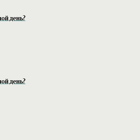
ной день?
ной день?