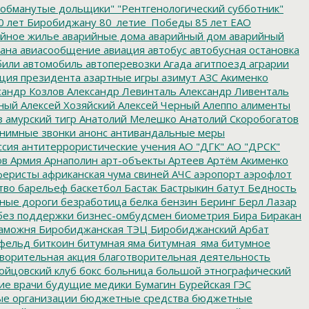
обманутые дольщики"
"Рентгенологический субботник"
0 лет Биробиджану
80_летие_Победы
85 лет ЕАО
йное жилье
аварийные дома
аварийный дом
аварийный
ана
авиасообщение
авиация
автобус
автобусная остановка
били
автомобиль
автоперевозки
Агада
агитпоезд
аграрии
ция президента
азартные игры
азимут
АЗС
Акименко
сандр Козлов
Александр Левинталь
Александр Ливенталь
ный
Алексей Хозяйский
Алексей Черный
Алеппо
алименты
з
амурский тигр
Анатолий Мелешко
Анатолий Скоробогатов
нимные звонки
анонс
антивандальные меры
ссия
антитеррористические учения
АО "ДГК"
АО "ДРСК"
ов
Армия
Арнаполин
арт-объекты
Артеев
Артём Акименко
еристы
африканская чума свиней
АЧС
аэропорт
аэрофлот
тво
барельеф
баскетбол
Бастак
Бастрыкин
батут
Бедность
нные дороги
безработица
белка
бензин
Беринг
Берл Лазар
без поддержки
бизнес-омбудсмен
биометрия
Бира
Биракан
аможня
Биробиджанская ТЭЦ
Биробиджанский Арбат
фельд
биткоин
битумная яма
битумная_яма
битумное
ворительная акция
благотворительная деятельность
ойцовский клуб
бокс
больница
большой этнографический
е врачи
будущие медики
Бумагин
Бурейская ГЭС
е организации
бюджетные средства
бюджетные