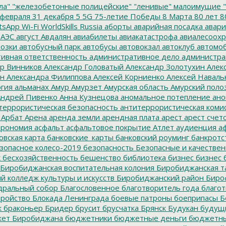
ла"
"железобетонные полицейские"
"ленивые" малоимущие
"
февраля
31 декабря
5
5G
75-летие Победы
8 Марта
80 лет
8
tsApp
Wi-Fi
WorldSkills Russia
аборты
аварийная посадка
авари
 АЭС
август
Авдалян
авиабилеты
авиакатастрофа
авиалесоохр
озки
автобусный парк
автобусы
автовокзал
автоклуб
автомо
ивная ответственность
административное дело
администра
р Винников
Александр Головатый
Александр Золотухин
Алек
ин
Александра Филиппова
Алексей Корниенко
Алексей Наваль
гия
альманах
Амур
Амурзет
Амурская область
Амурский поло
ндрей Пивенко
Анна Кузнецова
аномальное потепление
ано
террористическая безопасность
антитеррористическая коми
Арбат
Арена
аренда земли
арендная плата
арест
арест счет
трономия
асфальт
асфальтовое покрытие
Атлет
аудиенция
аф
овская карта
банковские_карты
банковский роуминг
банкротс
зопасное колесо-2019
безопасность
Безопасные и качестве
к
бесхозяйственность
бешенство
библиотека
бизнес
бизнес 
Биробиджанская воспитательная колония
Биробиджанская т
 колледж культуры и искусств
Биробиджанский район
Биро
дральный собор
Благословенное
благотворитель года
благот
тройство
Блокада Ленинграда
боевые патроны
боеприпасы
Б
к
браконьер
Бридер
брусит
брусчатка
Брянск
Будукан
будущи
ет Биробиджана
бюджетники
бюджетные деньги
бюджетны