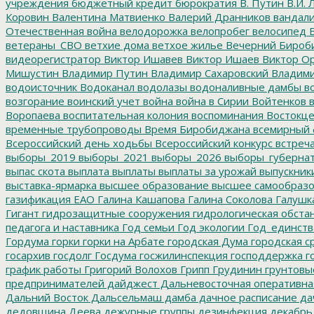
учреждения
бюджетный кредит
бюрократия
В. Путин
В.И. 
Коровин
Валентина Матвиенко
Валерий Дранников
вандал
Отечественная война
велодорожка
велопробег
велосипед
В
ветераны_СВО
ветхие дома
ветхое жилье
Вечерний Бироб
видеорегистратор
Виктор Ишавев
Виктор Ишаев
Виктор О
Мишустин
Владимир Путин
Владимир Сахаровский
Владими
водоисточник
Водоканал
водолазы
водоналивные дамбы
во
возгорание
воинский учет
война
война в Сирии
Войтенков
в
Воропаева
воспитательная колония
воспоминания
Востокц
временные трубопроводы
Время Биробиджана
всемирный 
Всероссийский день ходьбы
Всероссийский конкурс
встреч
выборы_2019
выборы_2021
выборы_2026
выборы_губерна
выпас скота
выплата
выплаты
выплаты за урожай
выпускник
выставка-ярмарка
высшее образование
высшее самообразо
газификация ЕАО
Галина Кашапова
Галина Соколова
Галушк
Гигант
гидрозащитные сооружения
гидрологическая обста
педагога и наставника
Год семьи
Год экологии
Год_единств
Гордума
горки
горки на Арбате
городская Дума
городская с
госархив
госдолг
Госдума
госжилинспекция
господдержка
г
график работы
Григорий Волохов
Грипп
Грудинин
грунтовы
предпринимателей
дайджест
Дальневосточная оперативна
Дальний Восток
Дальсельмаш
дамба
дачное расписание
да
дедовщина
Деева
дежурные группы
дезинфекция
декабрь