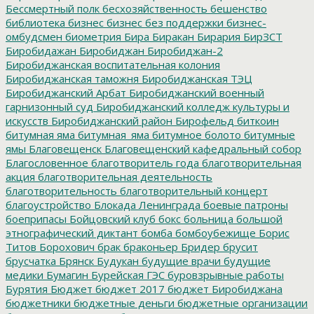
Бессмертный полк
бесхозяйственность
бешенство
библиотека
бизнес
бизнес без поддержки
бизнес-
омбудсмен
биометрия
Бира
Биракан
Бирария
БирЗСТ
Биробидажан
Биробиджан
Биробиджан-2
Биробиджанская воспитательная колония
Биробиджанская таможня
Биробиджанская ТЭЦ
Биробиджанский Арбат
Биробиджанский военный
гарнизонный суд
Биробиджанский колледж культуры и
искусств
Биробиджанский район
Бирофельд
биткоин
битумная яма
битумная_яма
битумное болото
битумные
ямы
Благовещенск
Благовещенский кафедральный собор
Благословенное
благотворитель года
благотворительная
акция
благотворительная деятельность
благотворительность
благотворительный концерт
благоустройство
Блокада Ленинграда
боевые патроны
боеприпасы
Бойцовский клуб
бокс
больница
большой
этнографический диктант
бомба
бомбоубежище
Борис
Титов
Борохович
брак
браконьер
Бридер
брусит
брусчатка
Брянск
Будукан
будущие врачи
будущие
медики
Бумагин
Бурейская ГЭС
буровзрывные работы
Бурятия
Бюджет
бюджет 2017
бюджет Биробиджана
бюджетники
бюджетные деньги
бюджетные организации