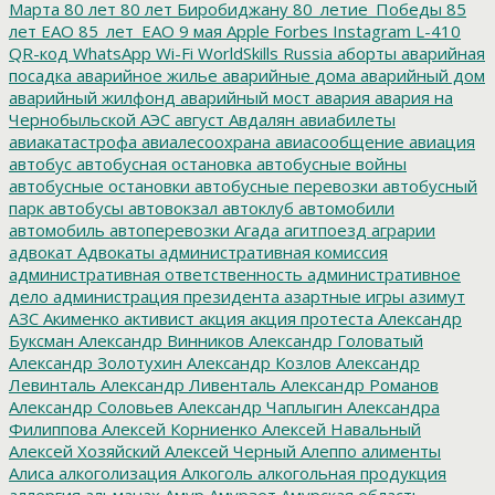
Марта
80 лет
80 лет Биробиджану
80_летие_Победы
85
лет ЕАО
85_лет_ЕАО
9 мая
Apple
Forbes
Instagram
L-410
QR-код
WhatsApp
Wi-Fi
WorldSkills Russia
аборты
аварийная
посадка
аварийное жилье
аварийные дома
аварийный дом
аварийный жилфонд
аварийный мост
авария
авария на
Чернобыльской АЭС
август
Авдалян
авиабилеты
авиакатастрофа
авиалесоохрана
авиасообщение
авиация
автобус
автобусная остановка
автобусные войны
автобусные остановки
автобусные перевозки
автобусный
парк
автобусы
автовокзал
автоклуб
автомобили
автомобиль
автоперевозки
Агада
агитпоезд
аграрии
адвокат
Адвокаты
административная комиссия
административная ответственность
административное
дело
администрация президента
азартные игры
азимут
АЗС
Акименко
активист
акция
акция протеста
Александр
Буксман
Александр Винников
Александр Головатый
Александр Золотухин
Александр Козлов
Александр
Левинталь
Александр Ливенталь
Александр Романов
Александр Соловьев
Александр Чаплыгин
Александра
Филиппова
Алексей Корниенко
Алексей Навальный
Алексей Хозяйский
Алексей Черный
Алеппо
алименты
Алиса
алкоголизация
Алкоголь
алкогольная продукция
аллергия
альманах
Амур
Амурзет
Амурская область