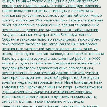
консультация
жестокое обращение с детьми
жестокое
обращение с животными
жестокость
живодер
живопись
животноводство
животные
жилищные сертификаты
жилищные условия
жилье
жилье для детей-сирот
жильё
для подтопленцев
ЖКХ
журналистика
Забайкальский край
забег
заболевание
заброшенные здания
заброшенные
земли
ЗАГС
задержание
задолженность
займ
заказник
Ульдура
заказник Ульдуры
закон
Законодательное
Собрание
законодательство
законопреокт
законопроект
законороект
Заксобрание
Заксобрание ЕАО
заморозка
пенсионных накоплений
заморозки
занятость
запись в
школу
заповедник "Бастак"
заповедники
заработная плата
Заречье
зарплата
зарплаты
заслуженный работник ЖКХ
зачистка_судей
защита прав предпринимателей
защита
предпринимателей
здравоохранение
земледельцы
землетрясение
земля
земский доктор
Земский_учитель
зима пришла
змеи
змея
золотой губернатор
Золотухин
золотые медалисты
зоозащитники
Иван Благодырь
Иван
Голунов
Иван Проходцев
ИВЛ
ивс
Игорь Ткачев
игрушки
идиш
избиение
избирательная кампания
избирком
Известковый
измени жизнь к лучшему
Израиль
имена
импорт
инвалиды
инвестирование
инвестиции
инвестиционные проекты
индекс самоизоляции
индекс