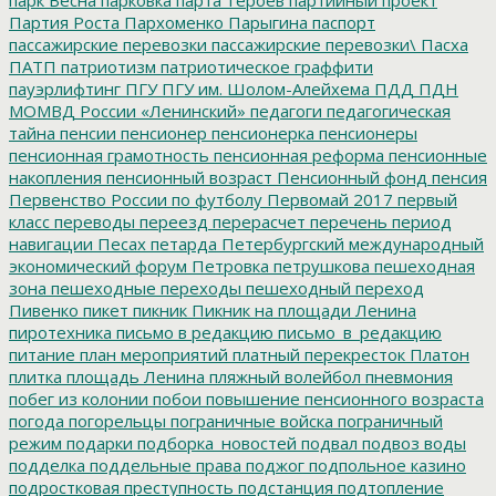
Партия Роста
Пархоменко
Парыгина
паспорт
пассажирские перевозки
пассажирские перевозки\
Пасха
ПАТП
патриотизм
патриотическое граффити
пауэрлифтинг
ПГУ
ПГУ им. Шолом-Алейхема
ПДД
ПДН
МОМВД России «Ленинский»
педагоги
педагогическая
тайна
пенсии
пенсионер
пенсионерка
пенсионеры
пенсионная грамотность
пенсионная реформа
пенсионные
накопления
пенсионный возраст
Пенсионный фонд
пенсия
Первенство России по футболу
Первомай 2017
первый
класс
переводы
переезд
перерасчет
перечень
период
навигации
Песах
петарда
Петербургский международный
экономический форум
Петровка
петрушкова
пешеходная
зона
пешеходные переходы
пешеходный переход
Пивенко
пикет
пикник
Пикник на площади Ленина
пиротехника
письмо в редакцию
письмо_в_редакцию
питание
план мероприятий
платный перекресток
Платон
плитка
площадь Ленина
пляжный волейбол
пневмония
побег из колонии
побои
повышение пенсионного возраста
погода
погорельцы
пограничные войска
пограничный
режим
подарки
подборка_новостей
подвал
подвоз воды
подделка
поддельные права
поджог
подпольное казино
подростковая преступность
подстанция
подтопление