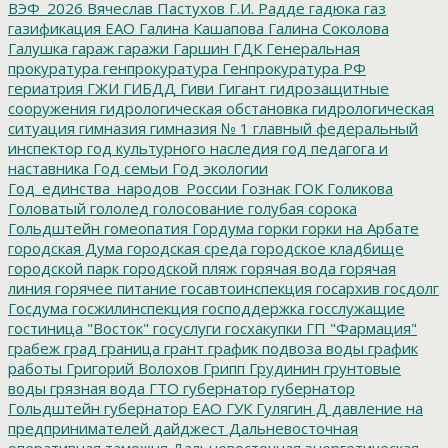
ВЭФ_2026
Вячеслав Пастухов
Г.И. Радде
гадюка
газ
газификация ЕАО
Галина Кашапова
Галина Соколова
Галушка
гараж
гаражи
Гаршин
ГДК
Генеральная
прокуратура
генпрокуратура
Генпрокуратура РФ
гериатрия
ГЖИ
ГИБДД
Гиви
Гигант
гидрозащитные
сооружения
гидрологическая обстановка
гидрологическая
ситуация
гимназия
гимназия № 1
главный федеральный
инспектор
год культурного наследия
год педагога и
наставника
Год семьи
Год экологии
Год_единства_народов_России
Гознак
ГОК
Голикова
Головатый
гололед
голосование
голубая сорока
Гольдштейн
гомеопатия
Гордума
горки
горки на Арбате
городская Дума
городская среда
городское кладбище
городской парк
городской пляж
горячая вода
горячая
линия
горячее питание
госавтоинспекция
госархив
госдолг
Госдума
госжилинспекция
господдержка
госслужащие
гостиница "Восток"
госуслуги
госхакупки
ГП "Фармация"
грабеж
град
граница
грант
график подвоза воды
график
работы
Григорий Волохов
Грипп
Грудинин
грунтовые
воды
грязная вода
ГТО
губернатор
губернатор
Гольдштейн
губернатор ЕАО
ГУК
Гулягин
Д
давление на
предпринимателей
дайджест
Дальневосточная
оперативная таможня
Дальневосточная энергетическая