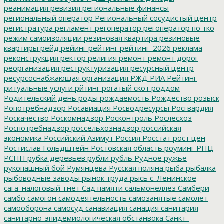
реанимация
ревизия
региональные финансы
региональный оператор
Региональный сосудистый центр
регистратура
регламент
регоператор
регоператор по тко
режим самоизоляции
резиновая квартира
резиновые
квартиры
рейд
рейинг
рейтинг
рейтинг_2026
реклама
реконструкция
ректор
религия
ремонт
ремонт дорог
реорганизация
реструктуризация
ресурсный центр
ресурсоснабжающая организация
РЖД
РИА Рейтинг
ритуальные услуги
рйтинг
рогатый скот
роддом
Родительский день
роды
рождаемость
Рождество
розыск
Ропотребнадзор
Росавиация
Росводресурсы
Росгвардия
Роскачество
Роскомнадзор
Росконтроль
Рослесхоз
Роспотребнадзор
россельхознадзор
российская
экономика
Российский Азимут
Россия
Росстат
рост цен
Ростислав Гольдштейн
Ростовская область
роуминг
РПЦ
РСПП
рубка деревьев
рубли
рубль
Рудное
ружье
рукопашный бой
Румянцева
Русская поляна
рыба
рыбалка
рыбоводные заводы
рынок труда
рысь
с. Ленинское
сага_налоговый_гнет
Сад памяти
сальмонеллез
Самбери
самбо
самогон
самодеятельность
самозанятые
самолет
самооборона
самосуд
санавиация
санация
санитария
санитарно-эпидемиологическая обстанвока
Санкт-