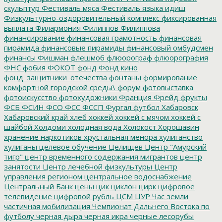
скульптур
Фестиваль мяса
Фестиваль языка идиш
Физкультурно-оздоровительный комплекс
фиксированная
выплата
Филармония
Филиппов
Филиппова
финансирование
финансовая грамотность
финансовая
пирамида
финансовые пирамиды
финансовый омбудсмен
финансы
Фишман
флешмоб
флюорограф
флюорография
ФНС
фобия
ФОКОТ
фонд
Фонд кино
фонд_защитники_отечества
фонтаны
формирование
комфортной городской среды\
форум
фотовыставка
фотоискусство
фотохудожники
Франция
Фрейд
фрукты
ФСБ
ФСИН
ФСО
ФСС
ФССП
Фургал
футбол
Хабаровск
Хабаровский край
хлеб
хоккей
хоккей с мячом
хоккей с
шайбой
Холдоми
холодная вода
Холокост
Хорошавин
хранение наркотиков
хрустальная менора
хулиганство
хулиганы
целевое обучение
Целищев
Центр "Амурский
тигр"
центр временного содержания мигрантов
центр
занятости
Центр лечебной физкультуры
Центр
управления регионом
центральное водоснабжение
Центральный Банк
цены
цик
циклон
цирк
цифровое
телевидение
цифровой рубль
ЦСМ
ЦУР
Час земли
частичная мобилизация
Чемпионат Дальнего Востока по
футболу
черная дыра
черная икра
черные лесорубы