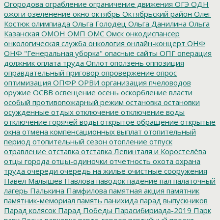
Огородова
ограбление
ограничение движения
ОГЭ
ОДН
ожоги
озеленение
окно
октябрь
Октябрьский район
Олег
Костюк
олимпиада
Ольга Голодец
Ольга Данилина
Ольга
Казанская
ОМОН
ОМП
ОМС
Омск
онкодиспансер
онкологическая служба
онкология
онлайн-концерт
ОНФ
ОНФ "Генеральная уборка"
опасные сайты
ОПГ
операция
должник
оплата труда
Оплот
оползень
оппозиция
оправдательный приговор
опровержение
опрос
оптимизация
ОПФР
ОРВИ
организация пчеловодов
оружие
ОСВВ
освещение
осень
оскорбление власти
особый противопожарный режим
остановка
остановки
осужденные
отдых
отключение
отключение воды
отключение горячей воды
открытое обращение
открытые
окна
отмена компенсационных выплат
отопительный
период
отопительный сезон
отопление
отпуск
отравление
отставка
отставка Левинталя и Коростелёва
отцы города
отцы-одиночки
отчетность
охота
охрана
труда
очереди
очередь на жилье
очистные сооружения
Павел Малышев
Павлова
паводок
падение
пал
палаточный
лагерь
Палькина
Памфилова
памятная акция
памятник
памятник-мемориал
память
панихида
парад выпускников
Парад колясок
Парад Победы
Парасибириада-2019
Парк
парк Весна
парковка
парта_героев
партийный проект