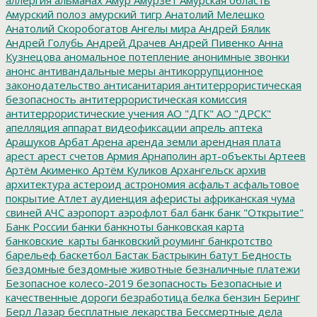
Амурский полоз
амурский тигр
Анатолий Мелешко
Анатолий Скоробогатов
Ангелы мира
Андрей Бялик
Андрей Голубь
Андрей Драчев
Андрей Пивенко
Анна
Кузнецова
аномальное потепление
анонимные звонки
анонс
антивандальные меры
антикоррупционное
законодательство
антисанитария
антитеррористическая
безопасность
антитеррористическая комиссия
антитеррористические учения
АО "ДГК"
АО "ДРСК"
апелляция
аппарат видеофиксации
апрель
аптека
Арашуков
Арбат
Арена
аренда земли
арендная плата
арест
арест счетов
Армия
Арнаполин
арт-объекты
Артеев
Артём Акименко
Артём Куликов
Архангельск
архив
архитектура
астероид
астрономия
асфальт
асфальтовое
покрытие
Атлет
аудиенция
аферисты
африканская чума
свиней
АЧС
аэропорт
аэрофлот
бал
банк
банк "Открытие"
Банк России
банки
банкноты
банковская карта
банковские_карты
банковский роуминг
банкротство
барельеф
баскетбол
Бастак
Бастрыкин
батут
Бедность
бездомные
бездомные животные
безналичные платежи
Безопасное колесо-2019
безопасность
Безопасные и
качественные дороги
безработица
белка
бензин
Беринг
Берл Лазар
бесплатные лекарства
Бессмертные дела