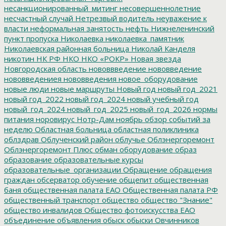
несанкционированный_митинг
несовершеннолетние
несчастный случай
Нетрезвый водитель
неуважение к
власти
неформальная занятость
нефть
Нижнеленинский
пункт пропуска
Николаевка
николаевка_памятник
Николаевская районная больница
Николай Канделя
никотин
НК РФ
НКО
НКО «РОКР»
Новая звезда
Новгородская область
нововвведение
нововведение
нововведениея
нововведения
новое_оборудование
новые люди
новые маршруты
Новый год
новый год_2021
новый год_2022
новый год_2024
новый учебный год
новый_год_2024
новый_год_2025
новый_год_2026
нормы
питания
норовирус
Нотр-Дам
ноябрь
обзор событий за
неделю
Областная больница
областная поликлиника
облздрав
Облученский район
облучье
Облэнергоремонт
Облэнергоремонт Плюс
обман
оборудование
образ
образование
образовательные курсы
образовательные_организации
Обращение
обращения
граждан
обсерватор
обучение
общепит
общественная
баня
общественная палата ЕАО
Общественная палата РФ
общественный транспорт
общество
общество "Знание"
общество инвалидов
Общество фотоискусства ЕАО
объединение
объявления
обыск
обыски
Овчинников