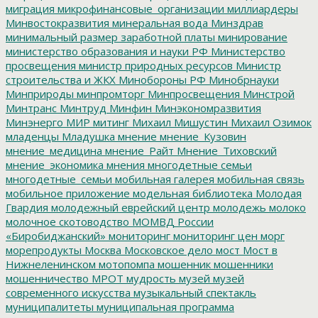
миграция
микрофинансовые_организации
миллиардеры
Минвостокразвития
минеральная вода
Минздрав
минимальный размер заработной платы
минирование
министерство образования и науки РФ
Министерство
просвещения
министр природных ресурсов
Министр
строительства и ЖКХ
Минобороны РФ
Минобрнауки
Минприроды
минпромторг
Минпросвещения
Минстрой
Минтранс
Минтруд
Минфин
Минэкономразвития
Минэнерго
МИР
митинг
Михаил Мишустин
Михаил Озимок
младенцы
Младушка
мнение
мнение_Кузовин
мнение_медицина
мнение_Райт
Мнение_Тиховский
мнение_экономика
мнения
многодетные семьи
многодетные_семьи
мобильная галерея
мобильная связь
мобильное приложение
модельная библиотека
Молодая
Гвардия
молодежный еврейский центр
молодежь
молоко
молочное скотоводство
МОМВД России
«Биробиджанский»
мониторинг
мониторинг цен
морг
морепродукты
Москва
Московское дело
мост
Мост в
Нижнеленинском
мотопомпа
мошенник
мошенники
мошенничество
МРОТ
мудрость
музей
музей
современного искусства
музыкальный спектакль
муниципалитеты
муниципальная программа