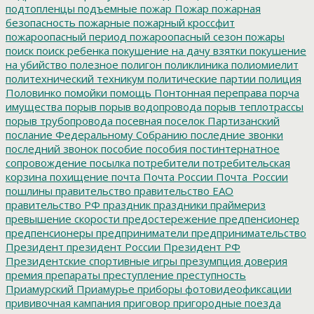
подтопленцы
подъемные
пожар
Пожар
пожарная
безопасность
пожарные
пожарный кроссфит
пожароопасный период
пожароопасный сезон
пожары
поиск
поиск ребенка
покушение на дачу взятки
покушение
на убийство
полезное
полигон
поликлиника
полиомиелит
политехнический техникум
политические партии
полиция
Половинко
помойки
помощь
Понтонная переправа
порча
имущества
порыв
порыв водопровода
порыв теплотрассы
порыв трубопровода
посевная
поселок Партизанский
послание Федеральному Собранию
последние звонки
последний звонок
пособие
пособия
постинтернатное
сопровождение
посылка
потребители
потребительская
корзина
похищение
почта
Почта России
Почта_России
пошлины
правительство
правительство ЕАО
правительство РФ
праздник
праздники
праймериз
превышение скорости
предостережение
предпенсионер
предпенсионеры
предприниматели
предпринимательство
Президент
президент России
Президент РФ
Президентские спортивные игры
презумпция доверия
премия
препараты
преступление
преступность
Приамурский
Приамурье
приборы фотовидеофиксации
прививочная кампания
приговор
пригородные поезда