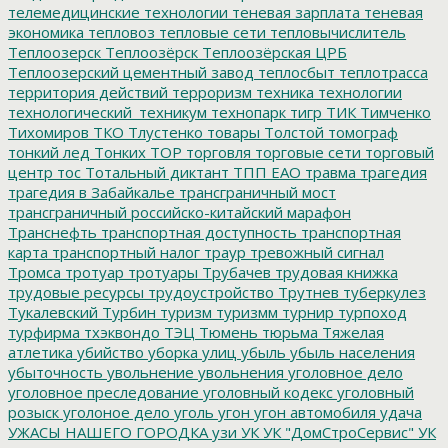
телемедицинские технологии
теневая зарплата
теневая
экономика
тепловоз
тепловые сети
тепловычислитель
Теплоозерск
Теплоозёрск
Теплоозёрская ЦРБ
Теплоозерский цементный завод
теплосбыт
теплотрасса
территория действий
терроризм
техника
технологии
технологический_техникум
технопарк
тигр
ТИК
Тимченко
Тихомиров
ТКО
Тлустенко
товары
Толстой
томограф
тонкий лед
Тонких
ТОР
торговля
торговые сети
торговый
центр
тос
Тотальный диктант
ТПП ЕАО
травма
трагедия
трагедия в Забайкалье
трансграничный мост
трансграничный российско-китайский марафон
Транснефть
транспортная доступность
транспортная
карта
транспортный налог
траур
тревожный сигнал
Тромса
тротуар
тротуары
Трубачев
трудовая книжка
трудовые ресурсы
трудоустройство
Трутнев
туберкулез
Тукалевский
Турбин
туризм
туризмм
турнир
турпоход
турфирма
тхэквондо
ТЭЦ
Тюмень
тюрьма
Тяжелая
атлетика
убийство
уборка улиц
убыль
убыль населения
убыточность
увольнение
увольнения
уголовное дело
уголовное преследование
уголовный кодекс
уголовный
розыск
уголоное дело
уголь
угон
угон автомобиля
удача
УЖАСЫ НАШЕГО ГОРОДКА
узи
УК
УК "ДомСтроСервис"
УК