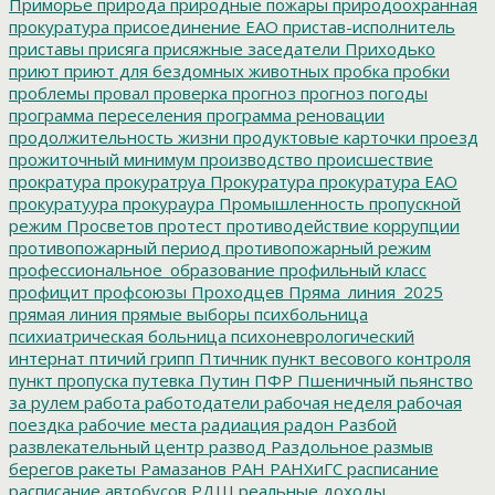
Приморье
природа
природные пожары
природоохранная
прокуратура
присоединение ЕАО
пристав-исполнитель
приставы
присяга
присяжные заседатели
Приходько
приют
приют для бездомных животных
пробка
пробки
проблемы
провал
проверка
прогноз
прогноз погоды
программа переселения
программа реновации
продолжительность жизни
продуктовые карточки
проезд
прожиточный минимум
производство
происшествие
прократура
прокуратруа
Прокуратура
прокуратура ЕАО
прокуратуура
прокураура
Промышленность
пропускной
режим
Просветов
протест
противодействие коррупции
противопожарный период
противопожарный режим
профессиональное_образование
профильный класс
профицит
профсоюзы
Проходцев
Пряма_линия_2025
прямая линия
прямые выборы
психбольница
психиатрическая больница
психоневрологический
интернат
птичий грипп
Птичник
пункт весового контроля
пункт пропуска
путевка
Путин
ПФР
Пшеничный
пьянство
за рулем
работа
работодатели
рабочая неделя
рабочая
поездка
рабочие места
радиация
радон
Разбой
развлекательный центр
развод
Раздольное
размыв
берегов
ракеты
Рамазанов
РАН
РАНХиГС
расписание
расписание автобусов
РДШ
реальные доходы