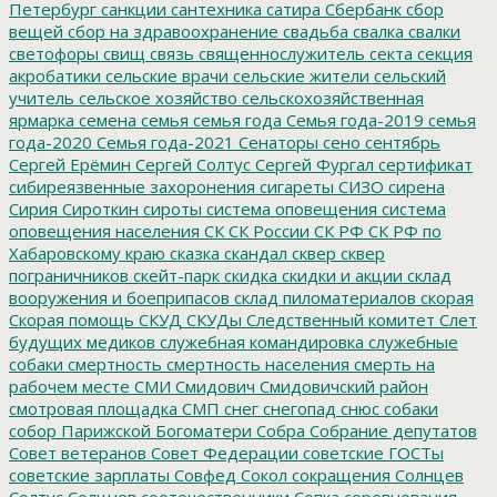
Петербург
санкции
сантехника
сатира
Сбербанк
сбор
вещей
сбор на здравоохранение
свадьба
свалка
свалки
светофоры
свищ
связь
священнослужитель
секта
секция
акробатики
сельские врачи
сельские жители
сельский
учитель
сельское хозяйство
сельскохозяйственная
ярмарка
семена
семья
семья года
Семья года-2019
семья
года-2020
Семья года-2021
Сенаторы
сено
сентябрь
Сергей Ерёмин
Сергей Солтус
Сергей Фургал
сертификат
сибиреязвенные захоронения
сигареты
СИЗО
сирена
Сирия
Сироткин
сироты
система оповещения
система
оповещения населения
СК
СК России
СК РФ
СК РФ по
Хабаровскому краю
сказка
скандал
сквер
сквер
пограничников
скейт-парк
скидка
скидки и акции
склад
вооружения и боеприпасов
склад пиломатериалов
скорая
Скорая помощь
СКУД
СКУДы
Следственный комитет
Слет
будущих медиков
служебная командировка
служебные
собаки
смертность
смертность населения
смерть на
рабочем месте
СМИ
Смидович
Смидовичский район
смотровая площадка
СМП
снег
снегопад
снюс
собаки
собор Парижской Богоматери
Собра
Собрание депутатов
Совет ветеранов
Совет Федерации
советские ГОСТы
советские зарплаты
Совфед
Сокол
сокращения
Солнцев
Солтус
Солцнев
соотечественники
Сопка
соревнования