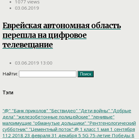
1077 views
03.06.2019
Еврейская автономная область
перешла на цифровое
телевещание
03.06.2019 13:00
Найти:
Тэги
"@"
"Банк приколов"
"Бествидео"
"Дети войны"
"Добрые
дела"
"железобетонные полицейские"
"ленивые"
малоимущие
"обманутые дольщики"
"Рентгенологический
субботник"
"Цементный поток"
@
1 класс
1 мая
1 сентября
112
2018
23 февраля
31 декабря
5
5G
75-летие Победы
8