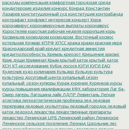
расходы
компенсация
комфортная городская среда
кондитерские изделия
конкурс
Конрад
Константин
Лазарев
конституционный суд
конституция
контрабанда
контрафакт
конфликт интересов
концерт
Корж
коронавирус
коронавирусные выплаты
коронаврус
Коростелев
короткая рабочая неделя
коррупция
корь
Косвинцев
космодром
космодром_Восточный
космос
котельная
Кочмар
КПРФ
КПСС
кража
кражи
красная икра
Краснодарский край
кредит
кредитная амнистия
кредитоспособность
Кремль
креозот
Крещение
кризис
Крик души
Криминал
Крым
крытый каток
крытый_каток
КСН
КТ-исследование
Кубок лосося
КУГИ
КУГИ ЕАО
Кудесник
кудо
кулинария
Кульдкр
Кульдур
культура
культурно досуговый центр
купальный сезон
купальный_сезон
купюры
Кураж
курение
Куренков
курсы
курсы повышения квалификации
КФХ
лаборатория
Лаг ба-
Омер
лагерь
Лагошина
лайк
ЛДПР
Левинталь
Легкая
атлетика
легкоатлетическая пробежка
лед
ледовая
переправа
ледовые скульптуры
ледовый городок
ледовый
каток
ледоход
лекарства
лекарственные препараты
лекарство
Ленинская ЦРБ
Ленинский район
Ленинское
Ленинское сельское поселение
Леонид Школьник
лес
леса
лесной пожар
лесные пожары
лесопилка
летние