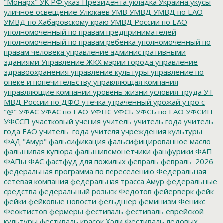
"Монарх"
УК РФ
указ Президента
укладка
Украина
укусы
уличное освещение
Улюкаев
УМВ
УМВД
УМВД по ЕАО
УМВД по Хабаровскому краю
УМВД России по ЕАО
уполномоченный по правам предпринимателей
уполномоченный по правам ребенка
уполномоченный по
правам человека
управление административными
зданиями
Управление ЖКХ мэрии города
управление
здравоохранения
управление культуры
управление по
опеке и попечительству
управляющая компания
управляющие компании
уровень жизни
условия труда
УТ
МВД России по ДФО
утечка
утраченный урожай
утро с
"@"
УФАС
УФАС по ЕАО
УФНС
УФСБ
УФСБ по ЕАО
УФСИН
УФССП
участковый
учения
учитель
учитель года
учитель
года ЕАО
учитель_года
учителя
учреждения культуры
ФАД "Амур"
фальсификация
фальсифицированное масло
фальшивая купюра
фальшивомонетчики
фанфурики
ФАП
ФАПы
ФАС
фастфуд для пожилых
февраль
февраль_2026
федеральная программа по переселению
Федеральная
сетевая компания
федеральная трасса Амур
федеральные
средства
федеральный розыск
Федотов
фейерверк
фейк
фейки
фейковые новости
фельдшер
феминизм
Феникс
Феоктистов
фермеры
фестиваль
фестиваль еврейской
культуры
фестиваль красок Холи
Фестиваль ледовых