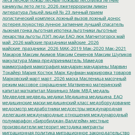
каникулы
лето
лето_2026
лжетерроризм
лимон
литература
Лицей
лицей № 23
личный прием
логистический комплеск
ложный вызов
ложный донос
лотерея
лоукостер
лунное затмение
лучший спасатель
лыжная гонка
льготная ипотека
льготники
льготные
лекарства
льготы
ЛЭП
люди ЕАО
люк
Магнитогорск
май
май_2026
майские праздники
майские_2026
майские_праздники_2026
МАК-2019
Мак-2020
Мак-2021
Макаров
Максим Акимов
Максим Семенов
Максим Шупиков
макулатура
Мама-предприниматель
Мамедов
маммография
мамография
мандарин
мандарины
Марвин
Токайер
Мария Костюк
Марк Кауфман
маркировка товаров
Марковский
март
март_2026
маска
Масленица
масочный
режим
массовое сокращение
Матвиенко
материнский
капитал
маткапитал
Махинько
Маяк
МВД
медаль
Медведев
медведь
медики
Медицина
медицина_ЕАО
медицинские маски
медицинский класс
медоборудование
медосмотр
медработники
медсестры
международная
делегация
международные отношения
международный
полумарафон «Биробиджан-Валдгейм»
местные
производители
метеорит
методика
мигранты
миграционная политика
миграционное законодательство