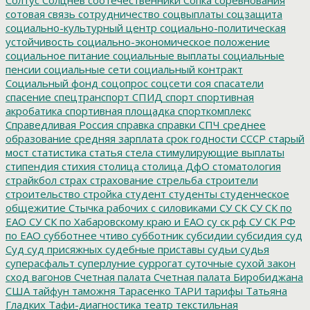
сотовая связь
сотрудничество
соцвыплаты
соцзащита
социально-культурный центр
социально-политическая
устойчивость
социально-экономическое положение
социальное питание
социальные выплаты
социальные
пенсии
социальные сети
социальный контракт
Социальный фонд
соцопрос
соцсети
соя
спасатели
спасение
спецтранспорт
СПИД
спорт
спортивная
акробатика
спортивная площадка
спорткомплекс
Справедливая Россия
справка
справки
СПЧ
среднее
образование
средняя зарплата
срок годности
СССР
старый
мост
статистика
статья
стела
стимулирующие выплаты
стипендия
стихия
столица
столица ДфО
стоматология
страйкбол
страх
страхование
стрельба
строители
строительство
стройка
студент
студенты
студенческое
общежитие
Стычка рабочих с силовиками
СУ СК
СУ СК по
ЕАО
СУ СК по Хабаровскому краю и ЕАО
су ск рф
СУ СК РФ
по ЕАО
субботнее чтиво
субботник
субсидии
субсидия
суд
Суд
суд присяжных
судебные приставы
судьи
судья
суперасфальт
суперлуние
суррогат
суточные
сухой закон
сход вагонов
Счетная палата
Счетная палата Биробиджана
США
тайфун
таможня
Тарасенко
ТАРИ
тарифы
Татьяна
Гладких
Тафи-диагностика
театр
текстильная