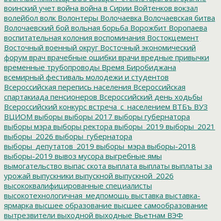
воинский учет
война
война в Сирии
Войтенков
вокзал
волейбол
волк
Волонтеры
Волочаевка
Волочаевская битва
Волочаевский бой
вольная борьба
Ворожбит
Воропаева
воспитательная колония
воспоминания
Востокцемент
Восточный военный округ
Восточный экономический
форум
врач
врачебные ошибки
врачи
вредные привычки
временные трубопроводы
Время Биробиджана
всемирный фестиваль молодежи и студентов
Всероссийская перепись населения
Всероссийская
спартакиада пенсионеров
Всероссийский день ходьбы
Всероссийский конкурс
встреча_с_населением
ВТБъ
ВУЗ
ВЦИОМ
выборы
выборы 2017
выборы губернатора
выборы мэра
выборы ректора
выборы_2019
выборы_2021
выборы_2026
выборы_губернатора
выборы_депутатов_2019
выборы_мэра
выборы-2018
выборы-2019
вывоз мусора
выгребные ямы
вымогательство
выпас скота
выплата
выплаты
выплаты за
урожай
выпускники
выпускной
выпускной_2026
высококвалифицированные специалисты
высокотехнологичная_медпомощь
выставка
выставка-
ярмарка
высшее образование
высшее самообразование
вытрезвители
выходной
выходные
Вьетнам
ВЭФ