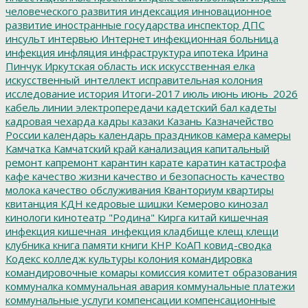
человеческого развития
индексация
инновационное
развитие
иностранные государства
инспектор ДПС
инсульт
интервью
Интернет
инфекционная больница
инфекция
инфляция
инфраструктура
ипотека
Ирина
Пинчук
Иркутская область
иск
искусственная елка
искусственный_интеллект
исправительная колония
исследование
история
Итоги-2017
июль
июнь
июнь_2026
кабель линии электропередачи
кадетский бал
кадеты
кадровая чехарда
кадры
казаки
Казань
Казначейство
России
календарь
календарь праздников
камера
камеры
Камчатка
Камчатский край
канализация
капитальный
ремонт
капремонт
карантин
карате
каратин
катастрофа
кафе
качество жизни
качество и безопасность
качество
молока
качество обслуживания
Кванториум
квартиры
квитанция
КДН
кедровые шишки
Кемерово
кинозал
кинологи
кинотеатр "Родина"
Кирга
китай
кишечная
инфекция
кишечная_инфекция
кладбище
клещ
клещи
клубника
книга памяти
книги
КНР
КоАП
ковид-сводка
Кодекс
колледж культуры
колония
командировка
командировочные
комары
комиссия
комитет образования
коммуналка
коммунальная авария
коммунальные платежи
коммунальные услуги
компенсации
компенсационные