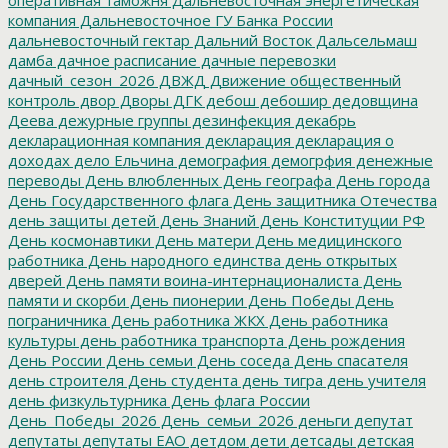
компания
Дальневосточное ГУ Банка России
дальневосточный гектар
Дальний Восток
Дальсельмаш
дамба
дачное расписание
дачные перевозки
дачный_сезон_2026
ДВЖД
Движение общественный
контроль
двор
Дворы
ДГК
дебош
дебошир
дедовщина
Деева
дежурные группы
дезинфекция
декабрь
декларационная компания
декларация
декларация о
доходах
дело Ельчина
демография
демогрфия
денежные
переводы
День влюбленных
День географа
День города
День Государственного флага
День защитника Отечества
день защиты детей
День Знаний
День Конституции РФ
День космонавтики
День матери
День медицинского
работника
День народного единства
день открытых
дверей
День памяти воина-интернационалиста
День
памяти и скорби
День пионерии
День Победы
День
пограничника
День работника ЖКХ
День работника
культуры
день работника транспорта
День рождения
День России
День семьи
День соседа
День спасателя
день строителя
День студента
день тигра
день учителя
день физкультурника
День флага России
День_Победы_2026
День_семьи_2026
деньги
депутат
депутаты
депутаты ЕАО
детдом
дети
детсады
детская