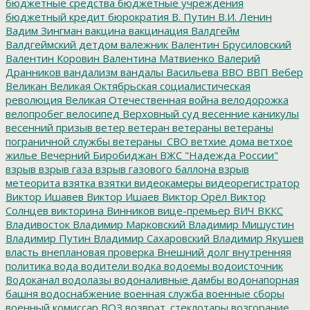
бюджетные средства
бюджетные учреждения
бюджетный кредит
бюрократия
В. Путин
В.И. Ленин
Вадим Зингман
вакцина
вакцинация
Валдгейм
Валдгеймский детдом
валежник
Валентин Брусиловский
Валентин Коровин
Валентина Матвиенко
Валерий
Дранников
вандализм
вандалы
Васильева
ВВО
ВВП
Вебер
Великан
Великая Октябрьская социалистическая
революция
Великая Отечественная война
велодорожка
велопробег
велосипед
Верховный суд
весенние каникулы
весенний призыв
ветер
ветеран
ветераны
ветераны
пограничной службы
ветераны_СВО
ветхие дома
ветхое
жилье
Вечерний Биробиджан
ВЖС "Надежда России"
взрыв
взрыв газа
взрыв газового баллона
взрыв
метеорита
взятка
взятки
видеокамеры
видеорегистратор
Виктор Ишавев
Виктор Ишаев
Виктор Орёл
Виктор
Солнцев
викторина
Винников
вице-премьер
ВИЧ
ВККС
Владивосток
Владимир Марковский
Владимир Мишустин
Владимир Путин
Владимир Сахаровский
Владимир Якушев
власть
внеплановая проверка
Внешний долг
внутренняя
политика
вода
водители
водка
водоемы
водоисточник
Водоканал
водолазы
водоналивные дамбы
водонапорная
башня
водоснабжение
военная служба
военные сборы
военный комиссар
ВОЗ
возврат_стеклотары
возгорание