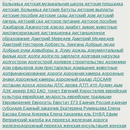
больница
детская музыкальная школа
детская площадка
детская_больница
детские батуты
детские выплаты
детские пособия
детские сады
детский дом
детский
лагерь
детский сад
детское питание
детское пособие
Джабаров
Джанхотов
дзюдо
диабет
дикие животные
диспансеризация
дистанционка
дистанционное
образование
Дмитрий Меведев
Дмитрий Медведев
Дмитрий Нестеров
Доблесть_Хингана
Добрые люди
Добрые руки
довыборы_в_Думу
дождь
документальный
фильм
долг
долги
долги по зарплате
долговая нагрузка
долгострои
долгострой
долевое строительство
должники
дом офицеров
дом престарелых
домашние животные
допфинансирование
дороги
дорожная камера
дорожные
знаки
дорожные камеры
дорожный радар
ДОСААФ
дотации
доход
доходы
ДПС
дрова
ДТП
дтп
Дудин
дым
ДЭК
дюкер
ЕАО
ЕАО_тонет
Евгений Коростелев
еврейская
культура
еврейская_мудрость
еврейские традиции
Евровидение
Евросеть
Еврстат
ЕГЭ
Единая Россия
единая
субсидия
Единый заказчик
Екатерина Румянцева
Елена
Басова
Елена Князева
Елена Хахалева
ель
ЕНВД
Ефим
Вепринский
жалоба
жд переезд
железная дорога
железнодорожный переезд
женская кнсультация
женская