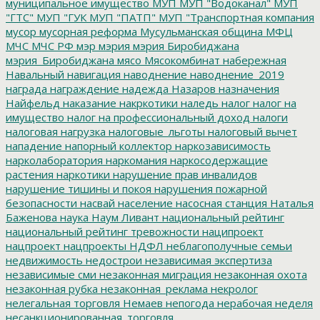
муниципальное имущество
МУП
МУП "Водоканал"
МУП
"ГТС"
МУП "ГУК
МУП "ПАТП"
МУП "Транспортная компания
мусор
мусорная реформа
Мусульманская община
МФЦ
МЧС
МЧС РФ
мэр
мэрия
мэрия Биробиджана
мэрия_Биробиджана
мясо
Мясокомбинат
набережная
Навальный
навигация
наводнение
наводнение_2019
награда
награждение
надежда
Назаров
назначения
Найфельд
наказание
накркотики
наледь
налог
налог на
имущество
налог на профессиональный доход
налоги
налоговая нагрузка
налоговые_льготы
налоговый вычет
нападение
напорный коллектор
наркозависимость
нарколаборатория
наркомания
наркосодержащие
растения
наркотики
нарушение прав инвалидов
нарушение тишины и покоя
нарушения пожарной
безопасности
насвай
население
насосная станция
Наталья
Баженова
наука
Наум Ливант
национальный рейтинг
национальный рейтинг тревожности
наципроект
нацпроект
нацпроекты
НДФЛ
неблагополучные семьи
недвижимость
недострои
независимая экспертиза
независимые сми
незаконная миграция
незаконная охота
незаконная рубка
незаконная_реклама
некролог
нелегальная торговля
Немаев
непогода
нерабочая неделя
несанкционированная_торговля