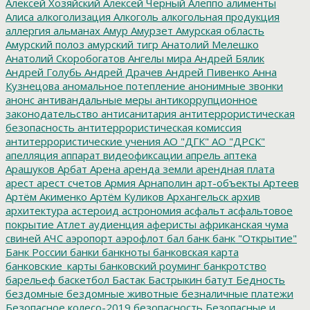
Алексей Хозяйский
Алексей Черный
Алеппо
алименты
Алиса
алкоголизация
Алкоголь
алкогольная продукция
аллергия
альманах
Амур
Амурзет
Амурская область
Амурский полоз
амурский тигр
Анатолий Мелешко
Анатолий Скоробогатов
Ангелы мира
Андрей Бялик
Андрей Голубь
Андрей Драчев
Андрей Пивенко
Анна
Кузнецова
аномальное потепление
анонимные звонки
анонс
антивандальные меры
антикоррупционное
законодательство
антисанитария
антитеррористическая
безопасность
антитеррористическая комиссия
антитеррористические учения
АО "ДГК"
АО "ДРСК"
апелляция
аппарат видеофиксации
апрель
аптека
Арашуков
Арбат
Арена
аренда земли
арендная плата
арест
арест счетов
Армия
Арнаполин
арт-объекты
Артеев
Артём Акименко
Артём Куликов
Архангельск
архив
архитектура
астероид
астрономия
асфальт
асфальтовое
покрытие
Атлет
аудиенция
аферисты
африканская чума
свиней
АЧС
аэропорт
аэрофлот
бал
банк
банк "Открытие"
Банк России
банки
банкноты
банковская карта
банковские_карты
банковский роуминг
банкротство
барельеф
баскетбол
Бастак
Бастрыкин
батут
Бедность
бездомные
бездомные животные
безналичные платежи
Безопасное колесо-2019
безопасность
Безопасные и