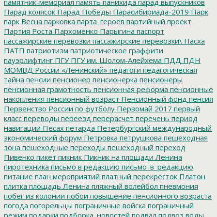
памятник-мемориал
память
панихида
парад выпускников
Парад колясок
Парад Победы
Парасибириада-2019
Парк
парк Весна
парковка
парта_героев
партийный проект
Партия Роста
Пархоменко
Парыгина
паспорт
пассажирские перевозки
пассажирские перевозки\
Пасха
ПАТП
патриотизм
патриотическое граффити
пауэрлифтинг
ПГУ
ПГУ им. Шолом-Алейхема
ПДД
ПДН
МОМВД России «Ленинский»
педагоги
педагогическая
тайна
пенсии
пенсионер
пенсионерка
пенсионеры
пенсионная грамотность
пенсионная реформа
пенсионные
накопления
пенсионный возраст
Пенсионный фонд
пенсия
Первенство России по футболу
Первомай 2017
первый
класс
переводы
переезд
перерасчет
перечень
период
навигации
Песах
петарда
Петербургский международный
экономический форум
Петровка
петрушкова
пешеходная
зона
пешеходные переходы
пешеходный переход
Пивенко
пикет
пикник
Пикник на площади Ленина
пиротехника
письмо в редакцию
письмо_в_редакцию
питание
план мероприятий
платный перекресток
Платон
плитка
площадь Ленина
пляжный волейбол
пневмония
побег из колонии
побои
повышение пенсионного возраста
погода
погорельцы
пограничные войска
пограничный
режим
подарки
подборка_новостей
подвал
подвоз воды