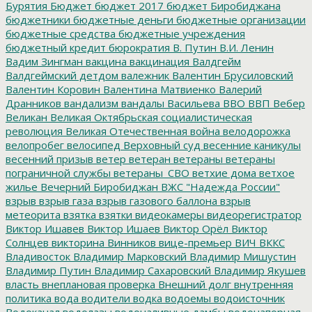
Бурятия
Бюджет
бюджет 2017
бюджет Биробиджана
бюджетники
бюджетные деньги
бюджетные организации
бюджетные средства
бюджетные учреждения
бюджетный кредит
бюрократия
В. Путин
В.И. Ленин
Вадим Зингман
вакцина
вакцинация
Валдгейм
Валдгеймский детдом
валежник
Валентин Брусиловский
Валентин Коровин
Валентина Матвиенко
Валерий
Дранников
вандализм
вандалы
Васильева
ВВО
ВВП
Вебер
Великан
Великая Октябрьская социалистическая
революция
Великая Отечественная война
велодорожка
велопробег
велосипед
Верховный суд
весенние каникулы
весенний призыв
ветер
ветеран
ветераны
ветераны
пограничной службы
ветераны_СВО
ветхие дома
ветхое
жилье
Вечерний Биробиджан
ВЖС "Надежда России"
взрыв
взрыв газа
взрыв газового баллона
взрыв
метеорита
взятка
взятки
видеокамеры
видеорегистратор
Виктор Ишавев
Виктор Ишаев
Виктор Орёл
Виктор
Солнцев
викторина
Винников
вице-премьер
ВИЧ
ВККС
Владивосток
Владимир Марковский
Владимир Мишустин
Владимир Путин
Владимир Сахаровский
Владимир Якушев
власть
внеплановая проверка
Внешний долг
внутренняя
политика
вода
водители
водка
водоемы
водоисточник
Водоканал
водолазы
водоналивные дамбы
водонапорная