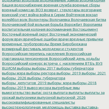
башня
водоснабжение
военная служба
военные сборы
военный комиссар
ВОЗ
возврат_стеклотары
возгорание
воинский учет
война
война в Сирии
Войтенков
вокзал
волейбол
волк
Волонтеры
Волочаевка
Волочаевская битва
Волочаевский бой
вольная борьба
Ворожбит
Воропаева
воспитательная колония
воспоминания
Востокцемент
Восточный военный округ
Восточный экономический
форум
врач
врачебные ошибки
врачи
вредные привычки
временные трубопроводы
Время Биробиджана
всемирный фестиваль молодежи и студентов
Всероссийская перепись населения
Всероссийская
спартакиада пенсионеров
Всероссийский день ходьбы
Всероссийский конкурс
встреча_с_населением
ВТБъ
ВУЗ
ВЦИОМ
выборы
выборы 2017
выборы губернатора
выборы мэра
выборы ректора
выборы_2019
выборы_2021
выборы_2026
выборы_губернатора
выборы_депутатов_2019
выборы_мэра
выборы-2018
выборы-2019
вывоз мусора
выгребные ямы
вымогательство
выпас скота
выплата
выплаты
выплаты за
урожай
выпускники
выпускной
выпускной_2026
высококвалифицированные специалисты
высокотехнологичная_медпомощь
выставка
выставка-