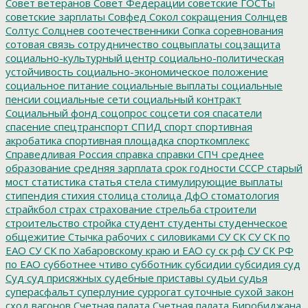
Совет ветеранов
Совет Федерации
советские ГОСТы
советские зарплаты
Совфед
Сокол
сокращения
Солнцев
Солтус
Солцнев
соотечественники
Сопка
соревнования
сотовая связь
сотрудничество
соцвыплаты
соцзащита
социально-культурный центр
социально-политическая
устойчивость
социально-экономическое положение
социальное питание
социальные выплаты
социальные
пенсии
социальные сети
социальный контракт
Социальный фонд
соцопрос
соцсети
соя
спасатели
спасение
спецтранспорт
СПИД
спорт
спортивная
акробатика
спортивная площадка
спорткомплекс
Справедливая Россия
справка
справки
СПЧ
среднее
образование
средняя зарплата
срок годности
СССР
старый
мост
статистика
статья
стела
стимулирующие выплаты
стипендия
стихия
столица
столица ДфО
стоматология
страйкбол
страх
страхование
стрельба
строители
строительство
стройка
студент
студенты
студенческое
общежитие
Стычка рабочих с силовиками
СУ СК
СУ СК по
ЕАО
СУ СК по Хабаровскому краю и ЕАО
су ск рф
СУ СК РФ
по ЕАО
субботнее чтиво
субботник
субсидии
субсидия
суд
Суд
суд присяжных
судебные приставы
судьи
судья
суперасфальт
суперлуние
суррогат
суточные
сухой закон
сход вагонов
Счетная палата
Счетная палата Биробиджана