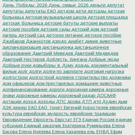
День_Победы_2026
День_семьи_2026
деньги
депутат
депутаты
депутаты ЕАО
детдом
дети
детсады
детская
больница
детская музыкальная школа
детская площадка
детская_больница
детские батуты
детские выплаты
детские пособия
детские сады
детский дом
детский
лагерь
детский сад
детское питание
детское пособие
Джабаров
Джанхотов
дзюдо
диабет
дикие животные
диспансеризация
дистанционка
дистанционное
образование
Дмитрий Меведев
Дмитрий Медведев
Дмитрий Нестеров
Доблесть_Хингана
Добрые люди
Добрые руки
довыборы_в_Думу
дождь
документальный
фильм
долг
долги
долги по зарплате
долговая нагрузка
долгострои
долгострой
долевое строительство
должники
дом офицеров
дом престарелых
домашние животные
допфинансирование
дороги
дорожная камера
дорожные
знаки
дорожные камеры
дорожный радар
ДОСААФ
дотации
доход
доходы
ДПС
дрова
ДТП
дтп
Дудин
дым
ДЭК
дюкер
ЕАО
ЕАО_тонет
Евгений Коростелев
еврейская
культура
еврейская_мудрость
еврейские традиции
Евровидение
Евросеть
Еврстат
ЕГЭ
Единая Россия
единая
субсидия
Единый заказчик
Екатерина Румянцева
Елена
Басова
Елена Князева
Елена Хахалева
ель
ЕНВД
Ефим