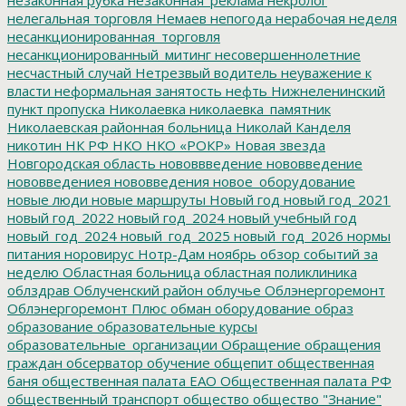
нелегальная торговля
Немаев
непогода
нерабочая неделя
несанкционированная_торговля
несанкционированный_митинг
несовершеннолетние
несчастный случай
Нетрезвый водитель
неуважение к
власти
неформальная занятость
нефть
Нижнеленинский
пункт пропуска
Николаевка
николаевка_памятник
Николаевская районная больница
Николай Канделя
никотин
НК РФ
НКО
НКО «РОКР»
Новая звезда
Новгородская область
нововвведение
нововведение
нововведениея
нововведения
новое_оборудование
новые люди
новые маршруты
Новый год
новый год_2021
новый год_2022
новый год_2024
новый учебный год
новый_год_2024
новый_год_2025
новый_год_2026
нормы
питания
норовирус
Нотр-Дам
ноябрь
обзор событий за
неделю
Областная больница
областная поликлиника
облздрав
Облученский район
облучье
Облэнергоремонт
Облэнергоремонт Плюс
обман
оборудование
образ
образование
образовательные курсы
образовательные_организации
Обращение
обращения
граждан
обсерватор
обучение
общепит
общественная
баня
общественная палата ЕАО
Общественная палата РФ
общественный транспорт
общество
общество "Знание"