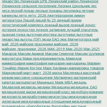
лекарство
Ленинская ЦРБ
Ленинский район
Ленинское
Ленинское сельское поселение
Леонид Школьник
лес
леса
лесной пожар
лесные пожары
лесопилка
летние
каникулы
лето
лето_2026
лжетерроризм
лимон
литература
Лицей
лицей № 23
личный прием
логистический комплеск
ложный вызов
ложный донос
лотерея
лоукостер
лунное затмение
лучший спасатель
лыжная гонка
льготная ипотека
льготники
льготные
лекарства
льготы
ЛЭП
люди ЕАО
люк
Магнитогорск
май
май_2026
майские праздники
майские_2026
майские_праздники_2026
МАК-2019
Мак-2020
Мак-2021
Макаров
Максим Акимов
Максим Семенов
Максим Шупиков
макулатура
Мама-предприниматель
Мамедов
маммография
мамография
мандарин
мандарины
Марвин
Токайер
Мария Костюк
Марк Кауфман
маркировка товаров
Марковский
март
март_2026
маска
Масленица
масочный
режим
массовое сокращение
Матвиенко
материнский
капитал
маткапитал
Махинько
Маяк
МВД
медаль
Медведев
медведь
медики
Медицина
медицина_ЕАО
медицинские маски
медицинский класс
медоборудование
медосмотр
медработники
медсестры
международная
делегация
международные отношения
международный
полумарафон «Биробиджан-Валдгейм»
местные