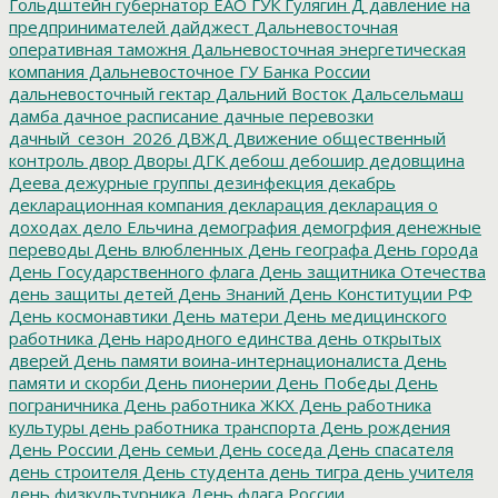
Гольдштейн
губернатор ЕАО
ГУК
Гулягин
Д
давление на
предпринимателей
дайджест
Дальневосточная
оперативная таможня
Дальневосточная энергетическая
компания
Дальневосточное ГУ Банка России
дальневосточный гектар
Дальний Восток
Дальсельмаш
дамба
дачное расписание
дачные перевозки
дачный_сезон_2026
ДВЖД
Движение общественный
контроль
двор
Дворы
ДГК
дебош
дебошир
дедовщина
Деева
дежурные группы
дезинфекция
декабрь
декларационная компания
декларация
декларация о
доходах
дело Ельчина
демография
демогрфия
денежные
переводы
День влюбленных
День географа
День города
День Государственного флага
День защитника Отечества
день защиты детей
День Знаний
День Конституции РФ
День космонавтики
День матери
День медицинского
работника
День народного единства
день открытых
дверей
День памяти воина-интернационалиста
День
памяти и скорби
День пионерии
День Победы
День
пограничника
День работника ЖКХ
День работника
культуры
день работника транспорта
День рождения
День России
День семьи
День соседа
День спасателя
день строителя
День студента
день тигра
день учителя
день физкультурника
День флага России