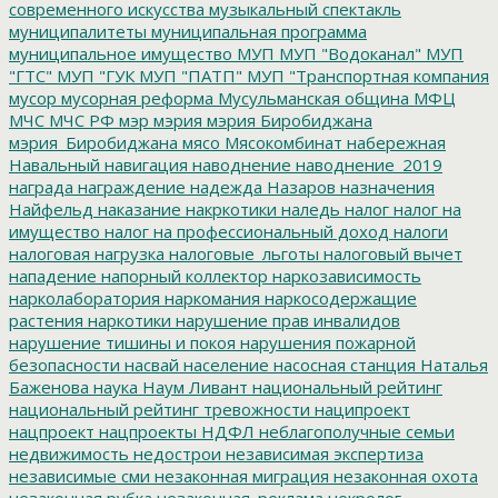
современного искусства
музыкальный спектакль
муниципалитеты
муниципальная программа
муниципальное имущество
МУП
МУП "Водоканал"
МУП
"ГТС"
МУП "ГУК
МУП "ПАТП"
МУП "Транспортная компания
мусор
мусорная реформа
Мусульманская община
МФЦ
МЧС
МЧС РФ
мэр
мэрия
мэрия Биробиджана
мэрия_Биробиджана
мясо
Мясокомбинат
набережная
Навальный
навигация
наводнение
наводнение_2019
награда
награждение
надежда
Назаров
назначения
Найфельд
наказание
накркотики
наледь
налог
налог на
имущество
налог на профессиональный доход
налоги
налоговая нагрузка
налоговые_льготы
налоговый вычет
нападение
напорный коллектор
наркозависимость
нарколаборатория
наркомания
наркосодержащие
растения
наркотики
нарушение прав инвалидов
нарушение тишины и покоя
нарушения пожарной
безопасности
насвай
население
насосная станция
Наталья
Баженова
наука
Наум Ливант
национальный рейтинг
национальный рейтинг тревожности
наципроект
нацпроект
нацпроекты
НДФЛ
неблагополучные семьи
недвижимость
недострои
независимая экспертиза
независимые сми
незаконная миграция
незаконная охота
незаконная рубка
незаконная_реклама
некролог