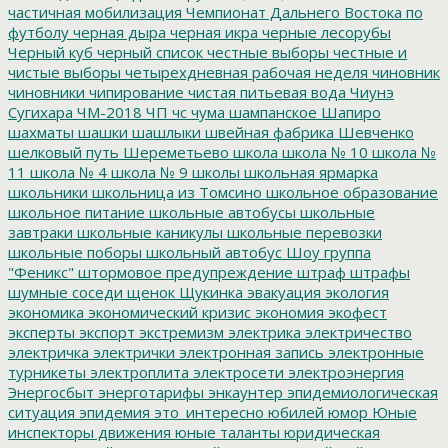
частичная мобилизация
Чемпионат Дальнего Востока по
футболу
черная дыра
черная икра
черные лесорубы
Черный куб
черный список
честные выборы
честные и
чистые выборы
четырехдневная рабочая неделя
чиновник
чиновники
чипирование
чистая питьевая вода
Чиунэ
Сугихара
ЧМ-2018
ЧП
чс
чума
шампанское
Шапиро
шахматы
шашки
шашлыки
швейная фабрика
Шевченко
шелковый путь
Шереметьево
школа
школа № 10
школа №
11
школа № 4
школа № 9
школы
школьная ярмарка
школьники
школьница из Томсино
школьное образование
школьное питание
школьные автобусы
школьные
завтраки
школьные каникулы
школьные перевозки
школьные поборы
школьный автобус
Шоу группа
"Феникс"
штормовое предупреждение
штраф
штрафы
шумные соседи
щенок
Щукинка
эвакуация
экология
экономика
экономический кризис
экономия
экофест
эксперты
экспорт
экстремизм
электрика
электричество
электричка
электрички
электронная запись
электронные
турникеты
электроплита
электросети
электроэнергия
Энергосбыт
энерготарифы
энкаунтер
эпидемиологическая
ситуация
эпидемия
это_интересно
юбилей
юмор
Юные
инспекторы движения
юные таланты
юридическая