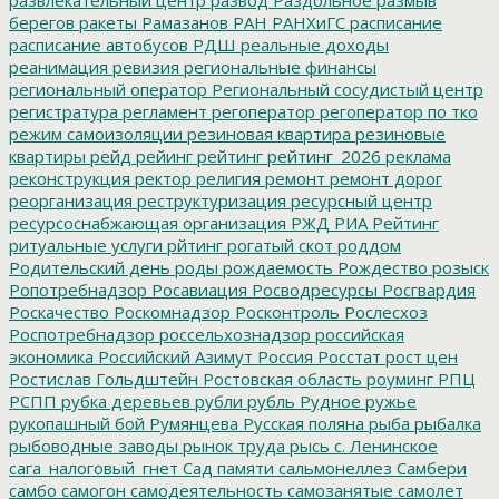
берегов
ракеты
Рамазанов
РАН
РАНХиГС
расписание
расписание автобусов
РДШ
реальные доходы
реанимация
ревизия
региональные финансы
региональный оператор
Региональный сосудистый центр
регистратура
регламент
регоператор
регоператор по тко
режим самоизоляции
резиновая квартира
резиновые
квартиры
рейд
рейинг
рейтинг
рейтинг_2026
реклама
реконструкция
ректор
религия
ремонт
ремонт дорог
реорганизация
реструктуризация
ресурсный центр
ресурсоснабжающая организация
РЖД
РИА Рейтинг
ритуальные услуги
рйтинг
рогатый скот
роддом
Родительский день
роды
рождаемость
Рождество
розыск
Ропотребнадзор
Росавиация
Росводресурсы
Росгвардия
Роскачество
Роскомнадзор
Росконтроль
Рослесхоз
Роспотребнадзор
россельхознадзор
российская
экономика
Российский Азимут
Россия
Росстат
рост цен
Ростислав Гольдштейн
Ростовская область
роуминг
РПЦ
РСПП
рубка деревьев
рубли
рубль
Рудное
ружье
рукопашный бой
Румянцева
Русская поляна
рыба
рыбалка
рыбоводные заводы
рынок труда
рысь
с. Ленинское
сага_налоговый_гнет
Сад памяти
сальмонеллез
Самбери
самбо
самогон
самодеятельность
самозанятые
самолет