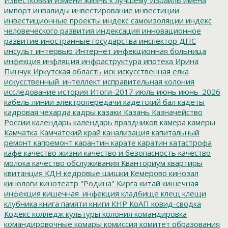
импорт
инвалиды
инвестирование
инвестиции
инвестиционные проекты
индекс самоизоляции
индекс
человеческого развития
индексация
инновационное
развитие
иностранные государства
инспектор ДПС
инсульт
интервью
Интернет
инфекционная больница
инфекция
инфляция
инфраструктура
ипотека
Ирина
Пинчук
Иркутская область
иск
искусственная елка
искусственный_интеллект
исправительная колония
исследование
история
Итоги-2017
июль
июнь
июнь_2026
кабель линии электропередачи
кадетский бал
кадеты
кадровая чехарда
кадры
казаки
Казань
Казначейство
России
календарь
календарь праздников
камера
камеры
Камчатка
Камчатский край
канализация
капитальный
ремонт
капремонт
карантин
карате
каратин
катастрофа
кафе
качество жизни
качество и безопасность
качество
молока
качество обслуживания
Кванториум
квартиры
квитанция
КДН
кедровые шишки
Кемерово
кинозал
кинологи
кинотеатр "Родина"
Кирга
китай
кишечная
инфекция
кишечная_инфекция
кладбище
клещ
клещи
клубника
книга памяти
книги
КНР
КоАП
ковид-сводка
Кодекс
колледж культуры
колония
командировка
командировочные
комары
комиссия
комитет образования