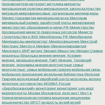
производители
метеорит
методика
мигранты
миграционная политика
миграционное законодательство
миграция
микрофинансовые_организации
миллиардеры
Минвостокразвития
минеральная вода
Минздрав
минимальный размер заработной платы
минирование
министерство образования и науки РФ
Министерство
просвещения
министр природных ресурсов
Министр
строительства и ЖКХ
Минобороны РФ
Минобрнауки
Минприроды
минпромторг
Минпросвещения
Минстрой
Минтранс
Минтруд
Минфин
Минэкономразвития
Минэнерго
МИР
митинг
Михаил Мишустин
Михаил Озимок
младенцы
Младушка
мнение
мнение_Кузовин
мнение_медицина
мнение_Райт
Мнение_Тиховский
мнение_экономика
мнения
многодетные семьи
многодетные_семьи
мобильная галерея
мобильная связь
мобильное приложение
модельная библиотека
Молодая
Гвардия
молодежный еврейский центр
молодежь
молоко
молочное скотоводство
МОМВД России
«Биробиджанский»
мониторинг
мониторинг цен
морг
морепродукты
Москва
Московское дело
мост
Мост в
Нижнеленинском
мотопомпа
мошенник
мошенники
мошенничество
МРОТ
мудрость
музей
музей