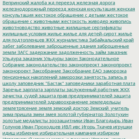
Вепринский
жалоба
жд переезд
железная дорога
железнодорожный переезд
женская кнсультация
женская
консультация
жестокое обращение с детьми
жестокое
обращение с животными
жестокость
живодер
живопись
животноводство
животные
жилищные сертификаты
жилищные условия
жилье
жилье для детей-сирот
жильё
для подтопленцев
ЖКХ
журналистика
Забайкальский край
забег
заболевание
заброшенные здания
заброшенные
земли
ЗАГС
задержание
задолженность
займ
заказник
Ульдура
заказник Ульдуры
закон
Законодательное
Собрание
законодательство
законопреокт
законопроект
законороект
Заксобрание
Заксобрание ЕАО
заморозка
пенсионных накоплений
заморозки
занятость
запись в
школу
заповедник "Бастак"
заповедники
заработная плата
Заречье
зарплата
зарплаты
заслуженный работник ЖКХ
зачистка_судей
защита прав предпринимателей
защита
предпринимателей
здравоохранение
земледельцы
землетрясение
земля
земский доктор
Земский_учитель
зима пришла
змеи
змея
золотой губернатор
Золотухин
золотые медалисты
зоозащитники
Иван Благодырь
Иван
Голунов
Иван Проходцев
ИВЛ
ивс
Игорь Ткачев
игрушки
идиш
избиение
избирательная кампания
избирком
Известковый
измени жизнь к лучшему
Израиль
имена