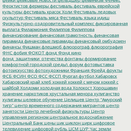
Феоктистов
фермеры
фестиваль
фестиваль еврейской
культуры
фестиваль красок Холи
Фестиваль ледовых
скульптур
Фестиваль мяса
Фестиваль языка идиш
Физкультурно-оздоровительный комплекс
фиксированная
выплата
Филармония
Филиппов
Филиппова
финансирование
финансовая грамотность
финансовая
пирамида
финансовые пирамиды
финансовый омбудсмен
финансы
Фишман
флешмоб
флюорограф
флюорография
ФНС
фобия
ФОКОТ
фонд
Фонд кино
фонд_защитники_отечества
фонтаны
формирование
комфортной городской среды\
форум
фотовыставка
фотоискусство
фотохудожники
Франция
Фрейд
фрукты
ФСБ
ФСИН
ФСО
ФСС
ФССП
Фургал
футбол
Хабаровск
Хабаровский край
хлеб
хоккей
хоккей с мячом
хоккей с
шайбой
Холдоми
холодная вода
Холокост
Хорошавин
хранение наркотиков
хрустальная менора
хулиганство
хулиганы
целевое обучение
Целищев
Центр "Амурский
тигр"
центр временного содержания мигрантов
центр
занятости
Центр лечебной физкультуры
Центр
управления регионом
центральное водоснабжение
Центральный Банк
цены
цик
циклон
цирк
цифровое
телевидение
цифровой рубль
ЦСМ
ЦУР
Час земли