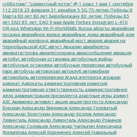
субботник"
"Цементный поток"
@
1 класс
1 мая
1 сентября
112
2018
23 февраля
31 декабря
5
5G
75-летие Победы
8
Марта
80 лет
80 лет Биробиджану
80_летие_Победы
85
лет ЕАО
85_лет_ЕАО
9 мая
Apple
Forbes
Instagram
L-410
QR-код
WhatsApp
Wi-Fi
WorldSkills Russia
аборты
аварийная
посадка
аварийное жилье
аварийные дома
аварийный дом
аварийный жилфонд
аварийный мост
авария
авария на
Чернобыльской АЭС
август
Авдалян
авиабилеты
авиакатастрофа
авиалесоохрана
авиасообщение
авиация
автобус
автобусная остановка
автобусные войны
автобусные остановки
автобусные перевозки
автобусный
парк
автобусы
автовокзал
автоклуб
автомобили
автомобиль
автоперевозки
Агада
агитпоезд
аграрии
адвокат
Адвокаты
административная комиссия
административная ответственность
административное
дело
администрация президента
азартные игры
азимут
АЗС
Акименко
активист
акция
акция протеста
Александр
Буксман
Александр Винников
Александр Головатый
Александр Золотухин
Александр Козлов
Александр
Левинталь
Александр Ливенталь
Александр Романов
Александр Соловьев
Александр Чаплыгин
Александра
Филиппова
Алексей Корниенко
Алексей Навальный