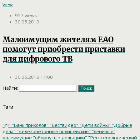
View
957 views
30.05.2019
Малоимущим жителям ЕАО
помогут приобрести приставки
для цифрового ТВ
30.05.2019 11:00
Найти:
Тэги
"@"
"Банк приколов"
"Бествидео"
"Дети войны"
"Добрые
дела"
"железобетонные полицейские"
"ленивые"
малоимущие
"обманутые дольщики"
"Рентгенологический