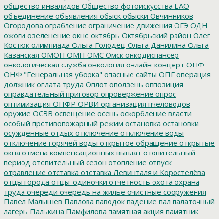
общество инвалидов
Общество фотоискусства ЕАО
объединение
объявления
обыск
обыски
Овчинников
Огородова
ограбление
ограничение движения
ОГЭ
ОДН
ожоги
озеленение
окно
октябрь
Октябрьский район
Олег
Костюк
олимпиада
Ольга Голодец
Ольга Данилина
Ольга
Казанская
ОМОН
ОМП
ОМС
Омск
онкодиспансер
онкологическая служба
онкология
онлайн-концерт
ОНФ
ОНФ "Генеральная уборка"
опасные сайты
ОПГ
операция
должник
оплата труда
Оплот
оползень
оппозиция
оправдательный приговор
опровержение
опрос
оптимизация
ОПФР
ОРВИ
организация пчеловодов
оружие
ОСВВ
освещение
осень
оскорбление власти
особый противопожарный режим
остановка
остановки
осужденные
отдых
отключение
отключение воды
отключение горячей воды
открытое обращение
открытые
окна
отмена компенсационных выплат
отопительный
период
отопительный сезон
отопление
отпуск
отравление
отставка
отставка Левинталя и Коростелёва
отцы города
отцы-одиночки
отчетность
охота
охрана
труда
очереди
очередь на жилье
очистные сооружения
Павел Малышев
Павлова
паводок
падение
пал
палаточный
лагерь
Палькина
Памфилова
памятная акция
памятник