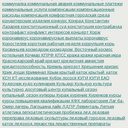
коммуналка
коммунальная авария
коммунальные платежи
коммунальные услуги
компенсации
компенсационные
расходы
компенсация
комфортная городская среда
кондитерские изделия
конкурс
Конрад
Константин
Лазарев
конституционный суд
конституция
контрабанда
контрафакт
конфликт интересов
концерт
Корж
коронавирус
коронавирусные выплаты
коронаврус
Коростелев
короткая рабочая неделя
коррупция
корь
Косвинцев
космодром
космодром_Восточный
космос
котельная
Кочмар
КПРФ
КПСС
кража
кражи
красная икра
Краснодарский край
кредит
кредитная амнистия
кредитоспособность
Кремль
креозот
Крещение
кризис
Крик души
Криминал
Крым
крытый каток
крытый_каток
КСН
КТ-исследование
Кубок лосося
КУГИ
КУГИ ЕАО
Кудесник
кудо
кулинария
Кульдкр
Кульдур
культура
культурно досуговый центр
купальный сезон
купальный_сезон
купюры
Кураж
курение
Куренков
курсы
курсы повышения квалификации
КФХ
лаборатория
Лаг ба-
Омер
лагерь
Лагошина
лайк
ЛДПР
Левинталь
Легкая
атлетика
легкоатлетическая пробежка
лед
ледовая
переправа
ледовые скульптуры
ледовый городок
ледовый
каток
ледоход
лекарства
лекарственные препараты