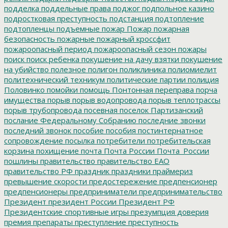
подделка
поддельные права
поджог
подпольное казино
подростковая преступность
подстанция
подтопление
подтопленцы
подъемные
пожар
Пожар
пожарная
безопасность
пожарные
пожарный кроссфит
пожароопасный период
пожароопасный сезон
пожары
поиск
поиск ребенка
покушение на дачу взятки
покушение
на убийство
полезное
полигон
поликлиника
полиомиелит
политехнический техникум
политические партии
полиция
Половинко
помойки
помощь
Понтонная переправа
порча
имущества
порыв
порыв водопровода
порыв теплотрассы
порыв трубопровода
посевная
поселок Партизанский
послание Федеральному Собранию
последние звонки
последний звонок
пособие
пособия
постинтернатное
сопровождение
посылка
потребители
потребительская
корзина
похищение
почта
Почта России
Почта_России
пошлины
правительство
правительство ЕАО
правительство РФ
праздник
праздники
праймериз
превышение скорости
предостережение
предпенсионер
предпенсионеры
предприниматели
предпринимательство
Президент
президент России
Президент РФ
Президентские спортивные игры
презумпция доверия
премия
препараты
преступление
преступность