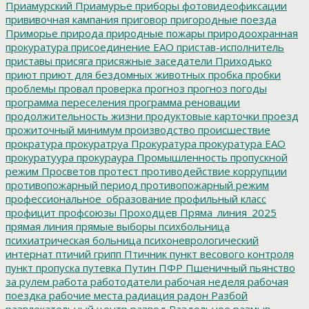
Приамурский
Приамурье
приборы фотовидеофиксации
прививочная кампания
приговор
пригородные поезда
Приморье
природа
природные пожары
природоохранная
прокуратура
присоединение ЕАО
пристав-исполнитель
приставы
присяга
присяжные заседатели
Приходько
приют
приют для бездомных животных
пробка
пробки
проблемы
провал
проверка
прогноз
прогноз погоды
программа переселения
программа реновации
продолжительность жизни
продуктовые карточки
проезд
прожиточный минимум
производство
происшествие
прократура
прокуратруа
Прокуратура
прокуратура ЕАО
прокуратуура
прокураура
Промышленность
пропускной
режим
Просветов
протест
противодействие коррупции
противопожарный период
противопожарный режим
профессиональное_образование
профильный класс
профицит
профсоюзы
Проходцев
Пряма_линия_2025
прямая линия
прямые выборы
психбольница
психиатрическая больница
психоневрологический
интернат
птичий грипп
Птичник
пункт весового контроля
пункт пропуска
путевка
Путин
ПФР
Пшеничный
пьянство
за рулем
работа
работодатели
рабочая неделя
рабочая
поездка
рабочие места
радиация
радон
Разбой
развлекательный центр
развод
Раздольное
размыв