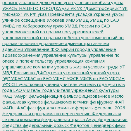
розыск
уголоное дело
уголь
угон
угон автомобиля
удача
УЖАСЫ НАШЕГО ГОРОДКА
узи
УК
УК "ДомСтроСервис"
УК
"Монарх"
УК РФ
указ Президента
укладка
Украина
укусы
уличное освещение
Улюкаев
УМВ
УМВД
УМВД по ЕАО
УМВД по Хабаровскому краю
УМВД России по ЕАО
уполномоченный по правам предпринимателей
уполномоченный по правам ребенка
уполномоченный по
правам человека
управление административными
зданиями
Управление ЖКХ мэрии города
управление
здравоохранения
управление культуры
управление по
опеке и попечительству
управляющая компания
управляющие компании
уровень жизни
условия труда
УТ
МВД России по ДФО
утечка
утраченный урожай
утро с
"@"
УФАС
УФАС по ЕАО
УФНС
УФСБ
УФСБ по ЕАО
УФСИН
УФССП
участковый
учения
учитель
учитель года
учитель
года ЕАО
учитель_года
учителя
учреждения культуры
ФАД "Амур"
фальсификация
фальсифицированное масло
фальшивая купюра
фальшивомонетчики
фанфурики
ФАП
ФАПы
ФАС
фастфуд для пожилых
февраль
февраль_2026
федеральная программа по переселению
Федеральная
сетевая компания
федеральная трасса Амур
федеральные
средства
федеральный розыск
Федотов
фейерверк
фейк
фейки
фейковые новости
фельдшер
феминизм
Феникс