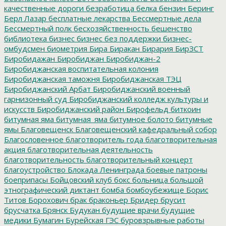
качественные дороги
безработица
белка
бензин
Беринг
Берл Лазар
бесплатные лекарства
Бессмертные дела
Бессмертный полк
бесхозяйственность
бешенство
библиотека
бизнес
бизнес без поддержки
бизнес-
омбудсмен
биометрия
Бира
Биракан
Бирария
БирЗСТ
Биробидажан
Биробиджан
Биробиджан-2
Биробиджанская воспитательная колония
Биробиджанская таможня
Биробиджанская ТЭЦ
Биробиджанский Арбат
Биробиджанский военный
гарнизонный суд
Биробиджанский колледж культуры и
искусств
Биробиджанский район
Бирофельд
биткоин
битумная яма
битумная_яма
битумное болото
битумные
ямы
Благовещенск
Благовещенский кафедральный собор
Благословенное
благотворитель года
благотворительная
акция
благотворительная деятельность
благотворительность
благотворительный концерт
благоустройство
Блокада Ленинграда
боевые патроны
боеприпасы
Бойцовский клуб
бокс
больница
большой
этнографический диктант
бомба
бомбоубежище
Борис
Титов
Борохович
брак
браконьер
Бридер
брусит
брусчатка
Брянск
Будукан
будущие врачи
будущие
медики
Бумагин
Бурейская ГЭС
буровзрывные работы