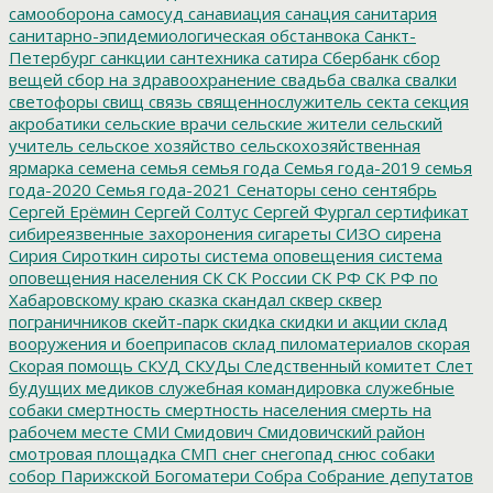
самооборона
самосуд
санавиация
санация
санитария
санитарно-эпидемиологическая обстанвока
Санкт-
Петербург
санкции
сантехника
сатира
Сбербанк
сбор
вещей
сбор на здравоохранение
свадьба
свалка
свалки
светофоры
свищ
связь
священнослужитель
секта
секция
акробатики
сельские врачи
сельские жители
сельский
учитель
сельское хозяйство
сельскохозяйственная
ярмарка
семена
семья
семья года
Семья года-2019
семья
года-2020
Семья года-2021
Сенаторы
сено
сентябрь
Сергей Ерёмин
Сергей Солтус
Сергей Фургал
сертификат
сибиреязвенные захоронения
сигареты
СИЗО
сирена
Сирия
Сироткин
сироты
система оповещения
система
оповещения населения
СК
СК России
СК РФ
СК РФ по
Хабаровскому краю
сказка
скандал
сквер
сквер
пограничников
скейт-парк
скидка
скидки и акции
склад
вооружения и боеприпасов
склад пиломатериалов
скорая
Скорая помощь
СКУД
СКУДы
Следственный комитет
Слет
будущих медиков
служебная командировка
служебные
собаки
смертность
смертность населения
смерть на
рабочем месте
СМИ
Смидович
Смидовичский район
смотровая площадка
СМП
снег
снегопад
снюс
собаки
собор Парижской Богоматери
Собра
Собрание депутатов