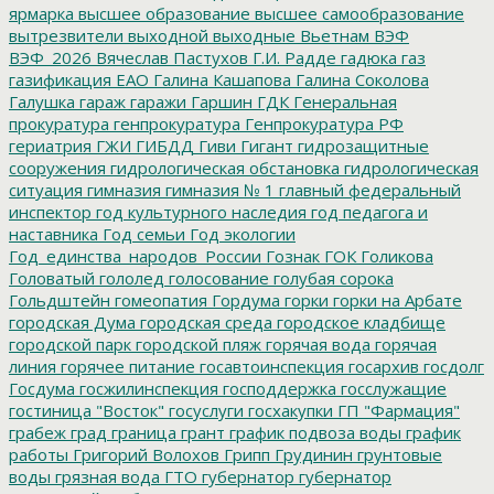
ярмарка
высшее образование
высшее самообразование
вытрезвители
выходной
выходные
Вьетнам
ВЭФ
ВЭФ_2026
Вячеслав Пастухов
Г.И. Радде
гадюка
газ
газификация ЕАО
Галина Кашапова
Галина Соколова
Галушка
гараж
гаражи
Гаршин
ГДК
Генеральная
прокуратура
генпрокуратура
Генпрокуратура РФ
гериатрия
ГЖИ
ГИБДД
Гиви
Гигант
гидрозащитные
сооружения
гидрологическая обстановка
гидрологическая
ситуация
гимназия
гимназия № 1
главный федеральный
инспектор
год культурного наследия
год педагога и
наставника
Год семьи
Год экологии
Год_единства_народов_России
Гознак
ГОК
Голикова
Головатый
гололед
голосование
голубая сорока
Гольдштейн
гомеопатия
Гордума
горки
горки на Арбате
городская Дума
городская среда
городское кладбище
городской парк
городской пляж
горячая вода
горячая
линия
горячее питание
госавтоинспекция
госархив
госдолг
Госдума
госжилинспекция
господдержка
госслужащие
гостиница "Восток"
госуслуги
госхакупки
ГП "Фармация"
грабеж
град
граница
грант
график подвоза воды
график
работы
Григорий Волохов
Грипп
Грудинин
грунтовые
воды
грязная вода
ГТО
губернатор
губернатор