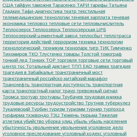
США
тайфун
таможня
Тарасенко
ТАРИ
тарифы
Татьяна
Гладких
Тафи-диагностика
театр
текстильная
телемедицинские технологии
теневая зарплата
теневая
экономика
тепловоз
тепловые сети
тепловычислитель
Теплоозерск
Теплоозёрск
Теплоозёрская ЦРБ
Теплоозерский цементный завод
теплосбыт
теплотрасса
территория действий
терроризм
техника
технологии
технологический_техникум
технопарк
тигр
ТИК
Тимченко
Тихомиров
ТКО
Тлустенко
товары
Толстой
томограф
тонкий лед
Тонких
ТОР
торговля
торговые сети
торговый
центр
тос
Тотальный диктант
ТПП ЕАО
травма
трагедия
трагедия в Забайкалье
трансграничный мост
трансграничный российско-китайский марафон
Транснефть
транспортная доступность
транспортная
карта
транспортный налог
траур
тревожный сигнал
Тромса
тротуар
тротуары
Трубачев
трудовая книжка
трудовые ресурсы
трудоустройство
Трутнев
туберкулез
Тукалевский
Турбин
туризм
туризмм
турнир
турпоход
турфирма
тхэквондо
ТЭЦ
Тюмень
тюрьма
Тяжелая
атлетика
убийство
уборка улиц
убыль
убыль населения
убыточность
увольнение
увольнения
уголовное дело
уголовное преследование
уголовный кодекс
уголовный