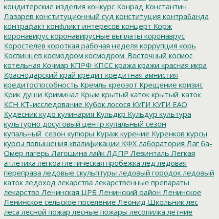
кондитерские изделия
конкурс
Конрад
Константин
Лазарев
конституционный суд
конституция
контрабанда
контрафакт
конфликт интересов
концерт
Корж
коронавирус
коронавирусные выплаты
коронаврус
Коростелев
короткая рабочая неделя
коррупция
корь
Косвинцев
космодром
космодром_Восточный
космос
котельная
Кочмар
КПРФ
КПСС
кража
кражи
красная икра
Краснодарский край
кредит
кредитная амнистия
кредитоспособность
Кремль
креозот
Крещение
кризис
Крик души
Криминал
Крым
крытый каток
крытый_каток
КСН
КТ-исследование
Кубок лосося
КУГИ
КУГИ ЕАО
Кудесник
кудо
кулинария
Кульдкр
Кульдур
культура
культурно досуговый центр
купальный сезон
купальный_сезон
купюры
Кураж
курение
Куренков
курсы
курсы повышения квалификации
КФХ
лаборатория
Лаг ба-
Омер
лагерь
Лагошина
лайк
ЛДПР
Левинталь
Легкая
атлетика
легкоатлетическая пробежка
лед
ледовая
переправа
ледовые скульптуры
ледовый городок
ледовый
каток
ледоход
лекарства
лекарственные препараты
лекарство
Ленинская ЦРБ
Ленинский район
Ленинское
Ленинское сельское поселение
Леонид Школьник
лес
леса
лесной пожар
лесные пожары
лесопилка
летние