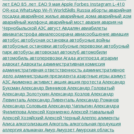
лет ЕАО
85_лет_ЕАО
9 мая
Apple
Forbes
Instagram
L-410
QR-код
WhatsApp
Wi-Fi
WorldSkills Russia
аборты
аварийная
посадка
аварийное жилье
аварийные дома
аварийный дом
аварийный жилфонд
аварийный мост
авария
авария на
Чернобыльской АЭС
август
Авдалян
авиабилеты
авиакатастрофа
авиалесоохрана
авиасообщение
авиация
автобус
автобусная остановка
автобусные войны
автобусные остановки
автобусные перевозки
автобусный
парк
автобусы
автовокзал
автоклуб
автомобили
автомобиль
автоперевозки
Агада
агитпоезд
аграрии
адвокат
Адвокаты
административная комиссия
административная ответственность
административное
дело
администрация президента
азартные игры
азимут
АЗС
Акименко
активист
акция
акция протеста
Александр
Буксман
Александр Винников
Александр Головатый
Александр Золотухин
Александр Козлов
Александр
Левинталь
Александр Ливенталь
Александр Романов
Александр Соловьев
Александр Чаплыгин
Александра
Филиппова
Алексей Корниенко
Алексей Навальный
Алексей Хозяйский
Алексей Черный
Алеппо
алименты
Алиса
алкоголизация
Алкоголь
алкогольная продукция
аллергия
альманах
Амур
Амурзет
Амурская область