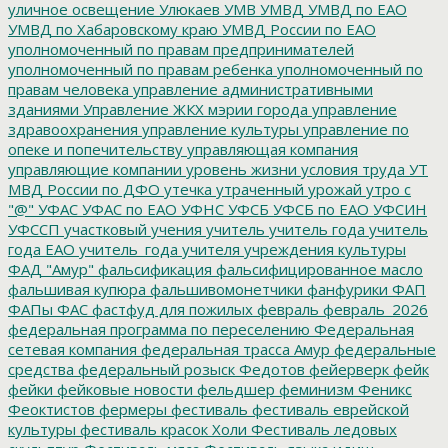
уличное освещение
Улюкаев
УМВ
УМВД
УМВД по ЕАО
УМВД по Хабаровскому краю
УМВД России по ЕАО
уполномоченный по правам предпринимателей
уполномоченный по правам ребенка
уполномоченный по
правам человека
управление административными
зданиями
Управление ЖКХ мэрии города
управление
здравоохранения
управление культуры
управление по
опеке и попечительству
управляющая компания
управляющие компании
уровень жизни
условия труда
УТ
МВД России по ДФО
утечка
утраченный урожай
утро с
"@"
УФАС
УФАС по ЕАО
УФНС
УФСБ
УФСБ по ЕАО
УФСИН
УФССП
участковый
учения
учитель
учитель года
учитель
года ЕАО
учитель_года
учителя
учреждения культуры
ФАД "Амур"
фальсификация
фальсифицированное масло
фальшивая купюра
фальшивомонетчики
фанфурики
ФАП
ФАПы
ФАС
фастфуд для пожилых
февраль
февраль_2026
федеральная программа по переселению
Федеральная
сетевая компания
федеральная трасса Амур
федеральные
средства
федеральный розыск
Федотов
фейерверк
фейк
фейки
фейковые новости
фельдшер
феминизм
Феникс
Феоктистов
фермеры
фестиваль
фестиваль еврейской
культуры
фестиваль красок Холи
Фестиваль ледовых