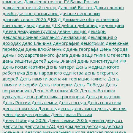
компания
Дальневосточное ГУ Банка России
дальневосточный гектар
Дальний Восток
Дальсельмаш
дамба
дачное расписание
дачные перевозки
дачный_сезон_2026
ДВЖД
Движение общественный
контроль
двор
Дворы
ДГК
дебош
дебошир
дедовщина
Деева
дежурные группы
дезинфекция
декабрь
декларационная компания
декларация
декларация о
доходах
дело Ельчина
демография
демогрфия
денежные
переводы
День влюбленных
День географа
День города
День Государственного флага
День защитника Отечества
день защиты детей
День Знаний
День Конституции РФ
День космонавтики
День матери
День медицинского
работника
День народного единства
день открытых
дверей
День памяти воина-интернационалиста
День
памяти и скорби
День пионерии
День Победы
День
пограничника
День работника ЖКХ
День работника
культуры
день работника транспорта
День рождения
День России
День семьи
День соседа
День спасателя
день строителя
День студента
день тигра
день учителя
день физкультурника
День флага России
День_Победы_2026
День_семьи_2026
деньги
депутат
депутаты
депутаты ЕАО
детдом
дети
детсады
детская
больница
детская музыкальная школа
детская площадка