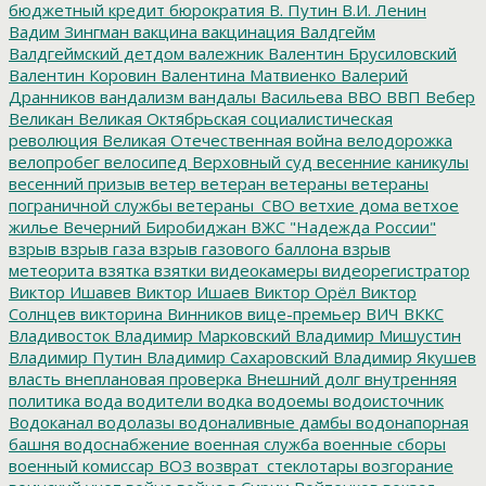
бюджетный кредит
бюрократия
В. Путин
В.И. Ленин
Вадим Зингман
вакцина
вакцинация
Валдгейм
Валдгеймский детдом
валежник
Валентин Брусиловский
Валентин Коровин
Валентина Матвиенко
Валерий
Дранников
вандализм
вандалы
Васильева
ВВО
ВВП
Вебер
Великан
Великая Октябрьская социалистическая
революция
Великая Отечественная война
велодорожка
велопробег
велосипед
Верховный суд
весенние каникулы
весенний призыв
ветер
ветеран
ветераны
ветераны
пограничной службы
ветераны_СВО
ветхие дома
ветхое
жилье
Вечерний Биробиджан
ВЖС "Надежда России"
взрыв
взрыв газа
взрыв газового баллона
взрыв
метеорита
взятка
взятки
видеокамеры
видеорегистратор
Виктор Ишавев
Виктор Ишаев
Виктор Орёл
Виктор
Солнцев
викторина
Винников
вице-премьер
ВИЧ
ВККС
Владивосток
Владимир Марковский
Владимир Мишустин
Владимир Путин
Владимир Сахаровский
Владимир Якушев
власть
внеплановая проверка
Внешний долг
внутренняя
политика
вода
водители
водка
водоемы
водоисточник
Водоканал
водолазы
водоналивные дамбы
водонапорная
башня
водоснабжение
военная служба
военные сборы
военный комиссар
ВОЗ
возврат_стеклотары
возгорание