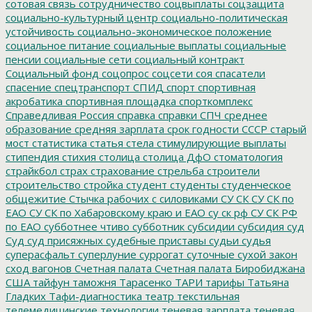
сотовая связь
сотрудничество
соцвыплаты
соцзащита
социально-культурный центр
социально-политическая
устойчивость
социально-экономическое положение
социальное питание
социальные выплаты
социальные
пенсии
социальные сети
социальный контракт
Социальный фонд
соцопрос
соцсети
соя
спасатели
спасение
спецтранспорт
СПИД
спорт
спортивная
акробатика
спортивная площадка
спорткомплекс
Справедливая Россия
справка
справки
СПЧ
среднее
образование
средняя зарплата
срок годности
СССР
старый
мост
статистика
статья
стела
стимулирующие выплаты
стипендия
стихия
столица
столица ДфО
стоматология
страйкбол
страх
страхование
стрельба
строители
строительство
стройка
студент
студенты
студенческое
общежитие
Стычка рабочих с силовиками
СУ СК
СУ СК по
ЕАО
СУ СК по Хабаровскому краю и ЕАО
су ск рф
СУ СК РФ
по ЕАО
субботнее чтиво
субботник
субсидии
субсидия
суд
Суд
суд присяжных
судебные приставы
судьи
судья
суперасфальт
суперлуние
суррогат
суточные
сухой закон
сход вагонов
Счетная палата
Счетная палата Биробиджана
США
тайфун
таможня
Тарасенко
ТАРИ
тарифы
Татьяна
Гладких
Тафи-диагностика
театр
текстильная
телемедицинские технологии
теневая зарплата
теневая