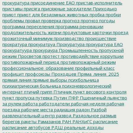
прокуратура
присоединение ЕАО
пристав-исполнитель
приставы
присяга
присяжные заседатели
Приходько
приют
приют для бездомных животных
пробка
пробки
проблемы
провал
проверка
прогноз
прогноз погоды
программа переселения
программа реновации
продолжительность жизни
продуктовые карточки
проезд
прожиточный минимум
производство
происшествие
прократура
прокуратруа
Прокуратура
прокуратура ЕАО
прокуратуура
прокураура
Промышленность
пропускной
режим
Просветов
протест
противодействие коррупции
противопожарный период
противопожарный режим
профессиональное_образование
профильный класс
профицит
профсоюзы
Проходцев
Пряма_линия_2025
прямая линия
прямые выборы
психбольница
психиатрическая больница
психоневрологический
интернат
птичий грипп
Птичник
пункт весового контроля
пункт пропуска
путевка
Путин
ПФР
Пшеничный
пьянство
за рулем
работа
работодатели
рабочая неделя
рабочая
поездка
рабочие места
радиация
радон
Разбой
развлекательный центр
развод
Раздольное
размыв
берегов
ракеты
Рамазанов
РАН
РАНХиГС
расписание
расписание автобусов
РДШ
реальные доходы