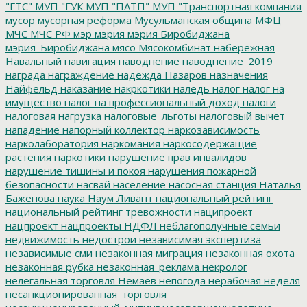
"ГТС"
МУП "ГУК
МУП "ПАТП"
МУП "Транспортная компания
мусор
мусорная реформа
Мусульманская община
МФЦ
МЧС
МЧС РФ
мэр
мэрия
мэрия Биробиджана
мэрия_Биробиджана
мясо
Мясокомбинат
набережная
Навальный
навигация
наводнение
наводнение_2019
награда
награждение
надежда
Назаров
назначения
Найфельд
наказание
накркотики
наледь
налог
налог на
имущество
налог на профессиональный доход
налоги
налоговая нагрузка
налоговые_льготы
налоговый вычет
нападение
напорный коллектор
наркозависимость
нарколаборатория
наркомания
наркосодержащие
растения
наркотики
нарушение прав инвалидов
нарушение тишины и покоя
нарушения пожарной
безопасности
насвай
население
насосная станция
Наталья
Баженова
наука
Наум Ливант
национальный рейтинг
национальный рейтинг тревожности
наципроект
нацпроект
нацпроекты
НДФЛ
неблагополучные семьи
недвижимость
недострои
независимая экспертиза
независимые сми
незаконная миграция
незаконная охота
незаконная рубка
незаконная_реклама
некролог
нелегальная торговля
Немаев
непогода
нерабочая неделя
несанкционированная_торговля