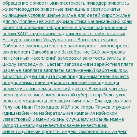
обращение с животными
жестокость
живодер
живопись
животноводство
животные
жилищные сертификаты
жилищные условия
жилье
жилье для детей-сирот
жильё
для подтопленцев
ЖКХ
журналистика
Забайкальский край
забег
заболевание
заброшенные здания
заброшенные
земли
ЗАГС
задержание
задолженность
займ
заказник
Ульдура
заказник Ульдуры
закон
Законодательное
Собрание
законодательство
законопреокт
законопроект
законороект
Заксобрание
Заксобрание ЕАО
заморозка
пенсионных накоплений
заморозки
занятость
запись в
школу
заповедник "Бастак"
заповедники
заработная плата
Заречье
зарплата
зарплаты
заслуженный работник ЖКХ
зачистка_судей
защита прав предпринимателей
защита
предпринимателей
здравоохранение
земледельцы
землетрясение
земля
земский доктор
Земский_учитель
зима пришла
змеи
змея
золотой губернатор
Золотухин
золотые медалисты
зоозащитники
Иван Благодырь
Иван
Голунов
Иван Проходцев
ИВЛ
ивс
Игорь Ткачев
игрушки
идиш
избиение
избирательная кампания
избирком
Известковый
измени жизнь к лучшему
Израиль
имена
импорт
инвалиды
инвестирование
инвестиции
инвестиционные проекты
индекс самоизоляции
индекс