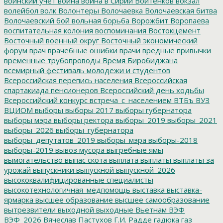
воинский учет
война
война в Сирии
Войтенков
вокзал
волейбол
волк
Волонтеры
Волочаевка
Волочаевская битва
Волочаевский бой
вольная борьба
Ворожбит
Воропаева
воспитательная колония
воспоминания
Востокцемент
Восточный военный округ
Восточный экономический
форум
врач
врачебные ошибки
врачи
вредные привычки
временные трубопроводы
Время Биробиджана
всемирный фестиваль молодежи и студентов
Всероссийская перепись населения
Всероссийская
спартакиада пенсионеров
Всероссийский день ходьбы
Всероссийский конкурс
встреча_с_населением
ВТБъ
ВУЗ
ВЦИОМ
выборы
выборы 2017
выборы губернатора
выборы мэра
выборы ректора
выборы_2019
выборы_2021
выборы_2026
выборы_губернатора
выборы_депутатов_2019
выборы_мэра
выборы-2018
выборы-2019
вывоз мусора
выгребные ямы
вымогательство
выпас скота
выплата
выплаты
выплаты за
урожай
выпускники
выпускной
выпускной_2026
высококвалифицированные специалисты
высокотехнологичная_медпомощь
выставка
выставка-
ярмарка
высшее образование
высшее самообразование
вытрезвители
выходной
выходные
Вьетнам
ВЭФ
ВЭФ_2026
Вячеслав Пастухов
Г.И. Радде
гадюка
газ