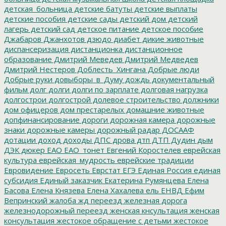
детская_больница
детские батуты
детские выплаты
детские пособия
детские сады
детский дом
детский
лагерь
детский сад
детское питание
детское пособие
Джабаров
Джанхотов
дзюдо
диабет
дикие животные
диспансеризация
дистанционка
дистанционное
образование
Дмитрий Меведев
Дмитрий Медведев
Дмитрий Нестеров
Доблесть_Хингана
Добрые люди
Добрые руки
довыборы_в_Думу
дождь
документальный
фильм
долг
долги
долги по зарплате
долговая нагрузка
долгострои
долгострой
долевое строительство
должники
дом офицеров
дом престарелых
домашние животные
допфинансирование
дороги
дорожная камера
дорожные
знаки
дорожные камеры
дорожный радар
ДОСААФ
дотации
доход
доходы
ДПС
дрова
дтп
ДТП
Дудин
дым
ДЭК
дюкер
ЕАО
ЕАО_тонет
Евгений Коростелев
еврейская
культура
еврейская_мудрость
еврейские традиции
Евровидение
Евросеть
Еврстат
ЕГЭ
Единая Россия
единая
субсидия
Единый заказчик
Екатерина Румянцева
Елена
Басова
Елена Князева
Елена Хахалева
ель
ЕНВД
Ефим
Вепринский
жалоба
жд переезд
железная дорога
железнодорожный переезд
женская кнсультация
женская
консультация
жестокое обращение с детьми
жестокое