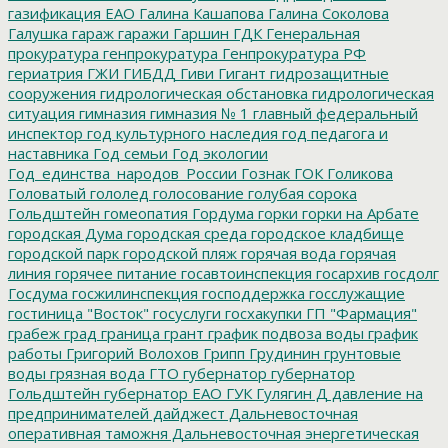
газификация ЕАО
Галина Кашапова
Галина Соколова
Галушка
гараж
гаражи
Гаршин
ГДК
Генеральная
прокуратура
генпрокуратура
Генпрокуратура РФ
гериатрия
ГЖИ
ГИБДД
Гиви
Гигант
гидрозащитные
сооружения
гидрологическая обстановка
гидрологическая
ситуация
гимназия
гимназия № 1
главный федеральный
инспектор
год культурного наследия
год педагога и
наставника
Год семьи
Год экологии
Год_единства_народов_России
Гознак
ГОК
Голикова
Головатый
гололед
голосование
голубая сорока
Гольдштейн
гомеопатия
Гордума
горки
горки на Арбате
городская Дума
городская среда
городское кладбище
городской парк
городской пляж
горячая вода
горячая
линия
горячее питание
госавтоинспекция
госархив
госдолг
Госдума
госжилинспекция
господдержка
госслужащие
гостиница "Восток"
госуслуги
госхакупки
ГП "Фармация"
грабеж
град
граница
грант
график подвоза воды
график
работы
Григорий Волохов
Грипп
Грудинин
грунтовые
воды
грязная вода
ГТО
губернатор
губернатор
Гольдштейн
губернатор ЕАО
ГУК
Гулягин
Д
давление на
предпринимателей
дайджест
Дальневосточная
оперативная таможня
Дальневосточная энергетическая