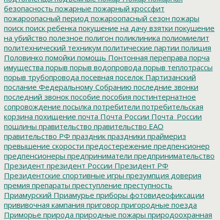
безопасность
пожарные
пожарный кроссфит
пожароопасный период
пожароопасный сезон
пожары
поиск
поиск ребенка
покушение на дачу взятки
покушение
на убийство
полезное
полигон
поликлиника
полиомиелит
политехнический техникум
политические партии
полиция
Половинко
помойки
помощь
Понтонная переправа
порча
имущества
порыв
порыв водопровода
порыв теплотрассы
порыв трубопровода
посевная
поселок Партизанский
послание Федеральному Собранию
последние звонки
последний звонок
пособие
пособия
постинтернатное
сопровождение
посылка
потребители
потребительская
корзина
похищение
почта
Почта России
Почта_России
пошлины
правительство
правительство ЕАО
правительство РФ
праздник
праздники
праймериз
превышение скорости
предостережение
предпенсионер
предпенсионеры
предприниматели
предпринимательство
Президент
президент России
Президент РФ
Президентские спортивные игры
презумпция доверия
премия
препараты
преступление
преступность
Приамурский
Приамурье
приборы фотовидеофиксации
прививочная кампания
приговор
пригородные поезда
Приморье
природа
природные пожары
природоохранная