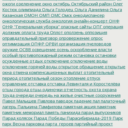
ожоги
озеленение
окно
октябрь
Октябрьский район
Олег
Костюк
олимпиада
Ольга Голодец
Ольга Данилина
Ольга
Казанская
ОМОН
ОМП
ОМС
Омск
онкодиспансер
онкологическая служба
онкология
онлайн-концерт
ОНФ
ОНФ "Генеральная уборка"
опасные сайты
ОПГ
операция
должник
оплата труда
Оплот
оползень
оппозиция
оправдательный приговор
опровержение
опрос
оптимизация
ОПФР
ОРВИ
организация пчеловодов
оружие
ОСВВ
освещение
осень
оскорбление власти
особый противопожарный режим
остановка
остановки
осужденные
отдых
отключение
отключение воды
отключение горячей воды
открытое обращение
открытые
окна
отмена компенсационных выплат
отопительный
период
отопительный сезон
отопление
отпуск
отравление
отставка
отставка Левинталя и Коростелёва
отцы города
отцы-одиночки
отчетность
охота
охрана
труда
очереди
очередь на жилье
очистные сооружения
Павел Малышев
Павлова
паводок
падение
пал
палаточный
лагерь
Палькина
Памфилова
памятная акция
памятник
памятник-мемориал
память
панихида
парад выпускников
Парад колясок
Парад Победы
Парасибириада-2019
Парк
парк Весна
парковка
парта_героев
партийный проект