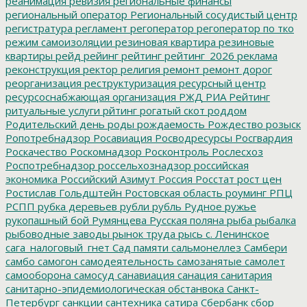
реанимация
ревизия
региональные финансы
региональный оператор
Региональный сосудистый центр
регистратура
регламент
регоператор
регоператор по тко
режим самоизоляции
резиновая квартира
резиновые
квартиры
рейд
рейинг
рейтинг
рейтинг_2026
реклама
реконструкция
ректор
религия
ремонт
ремонт дорог
реорганизация
реструктуризация
ресурсный центр
ресурсоснабжающая организация
РЖД
РИА Рейтинг
ритуальные услуги
рйтинг
рогатый скот
роддом
Родительский день
роды
рождаемость
Рождество
розыск
Ропотребнадзор
Росавиация
Росводресурсы
Росгвардия
Роскачество
Роскомнадзор
Росконтроль
Рослесхоз
Роспотребнадзор
россельхознадзор
российская
экономика
Российский Азимут
Россия
Росстат
рост цен
Ростислав Гольдштейн
Ростовская область
роуминг
РПЦ
РСПП
рубка деревьев
рубли
рубль
Рудное
ружье
рукопашный бой
Румянцева
Русская поляна
рыба
рыбалка
рыбоводные заводы
рынок труда
рысь
с. Ленинское
сага_налоговый_гнет
Сад памяти
сальмонеллез
Самбери
самбо
самогон
самодеятельность
самозанятые
самолет
самооборона
самосуд
санавиация
санация
санитария
санитарно-эпидемиологическая обстанвока
Санкт-
Петербург
санкции
сантехника
сатира
Сбербанк
сбор