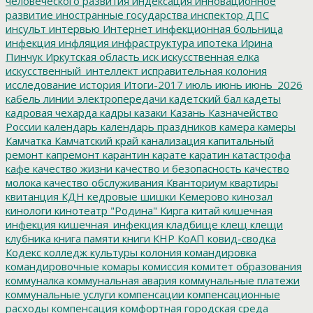
человеческого развития
индексация
инновационное
развитие
иностранные государства
инспектор ДПС
инсульт
интервью
Интернет
инфекционная больница
инфекция
инфляция
инфраструктура
ипотека
Ирина
Пинчук
Иркутская область
иск
искусственная елка
искусственный_интеллект
исправительная колония
исследование
история
Итоги-2017
июль
июнь
июнь_2026
кабель линии электропередачи
кадетский бал
кадеты
кадровая чехарда
кадры
казаки
Казань
Казначейство
России
календарь
календарь праздников
камера
камеры
Камчатка
Камчатский край
канализация
капитальный
ремонт
капремонт
карантин
карате
каратин
катастрофа
кафе
качество жизни
качество и безопасность
качество
молока
качество обслуживания
Кванториум
квартиры
квитанция
КДН
кедровые шишки
Кемерово
кинозал
кинологи
кинотеатр "Родина"
Кирга
китай
кишечная
инфекция
кишечная_инфекция
кладбище
клещ
клещи
клубника
книга памяти
книги
КНР
КоАП
ковид-сводка
Кодекс
колледж культуры
колония
командировка
командировочные
комары
комиссия
комитет образования
коммуналка
коммунальная авария
коммунальные платежи
коммунальные услуги
компенсации
компенсационные
расходы
компенсация
комфортная городская среда