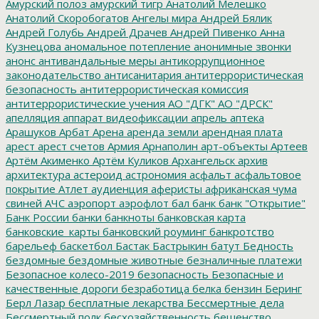
Амурский полоз
амурский тигр
Анатолий Мелешко
Анатолий Скоробогатов
Ангелы мира
Андрей Бялик
Андрей Голубь
Андрей Драчев
Андрей Пивенко
Анна
Кузнецова
аномальное потепление
анонимные звонки
анонс
антивандальные меры
антикоррупционное
законодательство
антисанитария
антитеррористическая
безопасность
антитеррористическая комиссия
антитеррористические учения
АО "ДГК"
АО "ДРСК"
апелляция
аппарат видеофиксации
апрель
аптека
Арашуков
Арбат
Арена
аренда земли
арендная плата
арест
арест счетов
Армия
Арнаполин
арт-объекты
Артеев
Артём Акименко
Артём Куликов
Архангельск
архив
архитектура
астероид
астрономия
асфальт
асфальтовое
покрытие
Атлет
аудиенция
аферисты
африканская чума
свиней
АЧС
аэропорт
аэрофлот
бал
банк
банк "Открытие"
Банк России
банки
банкноты
банковская карта
банковские_карты
банковский роуминг
банкротство
барельеф
баскетбол
Бастак
Бастрыкин
батут
Бедность
бездомные
бездомные животные
безналичные платежи
Безопасное колесо-2019
безопасность
Безопасные и
качественные дороги
безработица
белка
бензин
Беринг
Берл Лазар
бесплатные лекарства
Бессмертные дела
Бессмертный полк
бесхозяйственность
бешенство