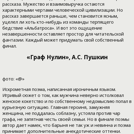
рассказа. Мужество и взаимовыручка остаются
характерными чертами человеческой цивилизации. Но
рассказ завершается раньше, чем становится ясным,
уцелел ли хоть кто-нибудь из команды терпящего
бедствие «Альбатроса». И вот это ощущение
незавершенности оставляет простор для читательской
фантазии. Каждый может придумать свой собственный
финал.
«Граф Нулин», А.С. Пушкин
фото: «@»
Искрометная поэма, написанная ироничным языком.
Игривый сюжет о том, как мужчина неверно истолковал
женское кокетство и по собственному недомыслию попал в
курьезную ситуацию. Главная героиня, замужняя
женщина, не поддалась соблазну, устояла против чар
графа, не запятнав честь своей семьи. Но в финале поэмы
автор дает намек, что барыня не так уж и невинна и поэма
принимает дополнительные анекдотические оттенки.