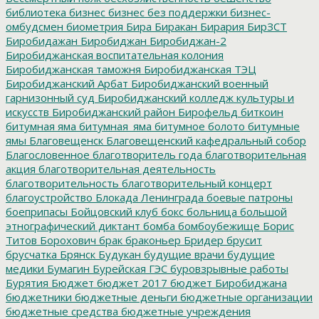
библиотека
бизнес
бизнес без поддержки
бизнес-
омбудсмен
биометрия
Бира
Биракан
Бирария
БирЗСТ
Биробидажан
Биробиджан
Биробиджан-2
Биробиджанская воспитательная колония
Биробиджанская таможня
Биробиджанская ТЭЦ
Биробиджанский Арбат
Биробиджанский военный
гарнизонный суд
Биробиджанский колледж культуры и
искусств
Биробиджанский район
Бирофельд
биткоин
битумная яма
битумная_яма
битумное болото
битумные
ямы
Благовещенск
Благовещенский кафедральный собор
Благословенное
благотворитель года
благотворительная
акция
благотворительная деятельность
благотворительность
благотворительный концерт
благоустройство
Блокада Ленинграда
боевые патроны
боеприпасы
Бойцовский клуб
бокс
больница
большой
этнографический диктант
бомба
бомбоубежище
Борис
Титов
Борохович
брак
браконьер
Бридер
брусит
брусчатка
Брянск
Будукан
будущие врачи
будущие
медики
Бумагин
Бурейская ГЭС
буровзрывные работы
Бурятия
Бюджет
бюджет 2017
бюджет Биробиджана
бюджетники
бюджетные деньги
бюджетные организации
бюджетные средства
бюджетные учреждения