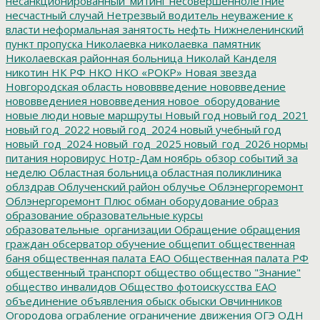
несанкционированный_митинг
несовершеннолетние
несчастный случай
Нетрезвый водитель
неуважение к
власти
неформальная занятость
нефть
Нижнеленинский
пункт пропуска
Николаевка
николаевка_памятник
Николаевская районная больница
Николай Канделя
никотин
НК РФ
НКО
НКО «РОКР»
Новая звезда
Новгородская область
нововвведение
нововведение
нововведениея
нововведения
новое_оборудование
новые люди
новые маршруты
Новый год
новый год_2021
новый год_2022
новый год_2024
новый учебный год
новый_год_2024
новый_год_2025
новый_год_2026
нормы
питания
норовирус
Нотр-Дам
ноябрь
обзор событий за
неделю
Областная больница
областная поликлиника
облздрав
Облученский район
облучье
Облэнергоремонт
Облэнергоремонт Плюс
обман
оборудование
образ
образование
образовательные курсы
образовательные_организации
Обращение
обращения
граждан
обсерватор
обучение
общепит
общественная
баня
общественная палата ЕАО
Общественная палата РФ
общественный транспорт
общество
общество "Знание"
общество инвалидов
Общество фотоискусства ЕАО
объединение
объявления
обыск
обыски
Овчинников
Огородова
ограбление
ограничение движения
ОГЭ
ОДН