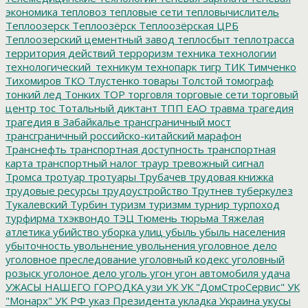
экономика
тепловоз
тепловые сети
тепловычислитель
Теплоозерск
Теплоозёрск
Теплоозёрская ЦРБ
Теплоозерский цементный завод
теплосбыт
теплотрасса
территория действий
терроризм
техника
технологии
технологический_техникум
технопарк
тигр
ТИК
Тимченко
Тихомиров
ТКО
Тлустенко
товары
Толстой
томограф
тонкий лед
Тонких
ТОР
торговля
торговые сети
торговый
центр
тос
Тотальный диктант
ТПП ЕАО
травма
трагедия
трагедия в Забайкалье
трансграничный мост
трансграничный российско-китайский марафон
Транснефть
транспортная доступность
транспортная
карта
транспортный налог
траур
тревожный сигнал
Тромса
тротуар
тротуары
Трубачев
трудовая книжка
трудовые ресурсы
трудоустройство
Трутнев
туберкулез
Тукалевский
Турбин
туризм
туризмм
турнир
турпоход
турфирма
тхэквондо
ТЭЦ
Тюмень
тюрьма
Тяжелая
атлетика
убийство
уборка улиц
убыль
убыль населения
убыточность
увольнение
увольнения
уголовное дело
уголовное преследование
уголовный кодекс
уголовный
розыск
уголоное дело
уголь
угон
угон автомобиля
удача
УЖАСЫ НАШЕГО ГОРОДКА
узи
УК
УК "ДомСтроСервис"
УК
"Монарх"
УК РФ
указ Президента
укладка
Украина
укусы