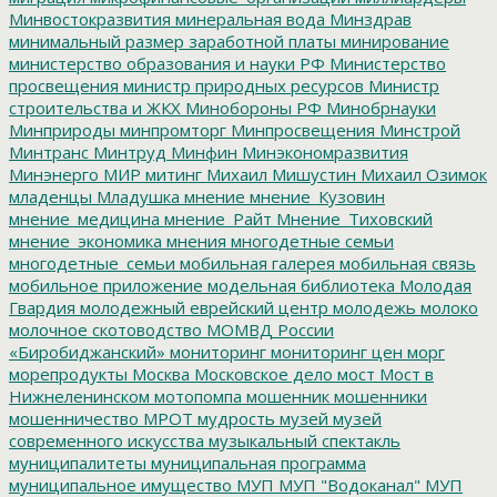
Минвостокразвития
минеральная вода
Минздрав
минимальный размер заработной платы
минирование
министерство образования и науки РФ
Министерство
просвещения
министр природных ресурсов
Министр
строительства и ЖКХ
Минобороны РФ
Минобрнауки
Минприроды
минпромторг
Минпросвещения
Минстрой
Минтранс
Минтруд
Минфин
Минэкономразвития
Минэнерго
МИР
митинг
Михаил Мишустин
Михаил Озимок
младенцы
Младушка
мнение
мнение_Кузовин
мнение_медицина
мнение_Райт
Мнение_Тиховский
мнение_экономика
мнения
многодетные семьи
многодетные_семьи
мобильная галерея
мобильная связь
мобильное приложение
модельная библиотека
Молодая
Гвардия
молодежный еврейский центр
молодежь
молоко
молочное скотоводство
МОМВД России
«Биробиджанский»
мониторинг
мониторинг цен
морг
морепродукты
Москва
Московское дело
мост
Мост в
Нижнеленинском
мотопомпа
мошенник
мошенники
мошенничество
МРОТ
мудрость
музей
музей
современного искусства
музыкальный спектакль
муниципалитеты
муниципальная программа
муниципальное имущество
МУП
МУП "Водоканал"
МУП