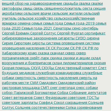
вещей
сбор на здравоохранение
свадьба
свалка
свалки
светофоры
свищ
связь
священнослужитель
секта
секция
акробатики
сельские врачи
сельские жители
сельский
учитель
сельское хозяйство
сельскохозяйственная
ярмарка
семена
семья
семья года
Семья года-2019
семья
года-2020
Семья года-2021
Сенаторы
сено
сентябрь
Сергей Ерёмин
Сергей Солтус
Сергей Фургал
сертификат
сибиреязвенные захоронения
сигареты
СИЗО
сирена
Сирия
Сироткин
сироты
система оповещения
система
оповещения населения
СК
СК России
СК РФ
СК РФ по
Хабаровскому краю
сказка
скандал
сквер
сквер
пограничников
скейт-парк
скидка
скидки и акции
склад
вооружения и боеприпасов
склад пиломатериалов
скорая
Скорая помощь
СКУД
СКУДы
Следственный комитет
Слет
будущих медиков
служебная командировка
служебные
собаки
смертность
смертность населения
смерть на
рабочем месте
СМИ
Смидович
Смидовичский район
смотровая площадка
СМП
снег
снегопад
снюс
собаки
собор Парижской Богоматери
Собра
Собрание депутатов
Совет ветеранов
Совет Федерации
советские ГОСТы
советские зарплаты
Совфед
Сокол
сокращения
Солнцев
Солтус
Солцнев
соотечественники
Сопка
соревнования