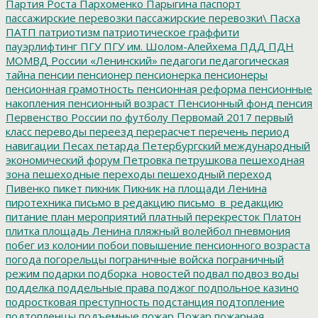
Партия Роста
Пархоменко
Парыгина
паспорт
пассажирские перевозки
пассажирские перевозки\
Пасха
ПАТП
патриотизм
патриотическое граффити
пауэрлифтинг
ПГУ
ПГУ им. Шолом-Алейхема
ПДД
ПДН
МОМВД России «Ленинский»
педагоги
педагогическая
тайна
пенсии
пенсионер
пенсионерка
пенсионеры
пенсионная грамотность
пенсионная реформа
пенсионные
накопления
пенсионный возраст
Пенсионный фонд
пенсия
Первенство России по футболу
Первомай 2017
первый
класс
переводы
переезд
перерасчет
перечень
период
навигации
Песах
петарда
Петербургский международный
экономический форум
Петровка
петрушкова
пешеходная
зона
пешеходные переходы
пешеходный переход
Пивенко
пикет
пикник
Пикник на площади Ленина
пиротехника
письмо в редакцию
письмо_в_редакцию
питание
план мероприятий
платный перекресток
Платон
плитка
площадь Ленина
пляжный волейбол
пневмония
побег из колонии
побои
повышение пенсионного возраста
погода
погорельцы
пограничные войска
пограничный
режим
подарки
подборка_новостей
подвал
подвоз воды
подделка
поддельные права
поджог
подпольное казино
подростковая преступность
подстанция
подтопление
подтопленцы
подъемные
пожар
Пожар
пожарная