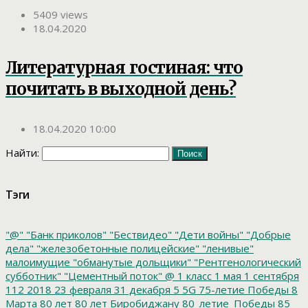
5409 views
18.04.2020
Литературная гостиная: что
почитать в выходной день?
18.04.2020 10:00
Найти:
Тэги
"@"
"Банк приколов"
"Бествидео"
"Дети войны"
"Добрые
дела"
"железобетонные полицейские"
"ленивые"
малоимущие
"обманутые дольщики"
"Рентгенологический
субботник"
"Цементный поток"
@
1 класс
1 мая
1 сентября
112
2018
23 февраля
31 декабря
5
5G
75-летие Победы
8
Марта
80 лет
80 лет Биробиджану
80_летие_Победы
85