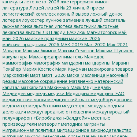
каникулы
лето
лето_2026
лжетерроризм
лимон
литература
Лицей
лицей № 23
личный прием
логистический комплеск
ложный вызов
ложный донос
лотерея
лоукостер
лунное затмение
лучший спасатель
лыжная гонка
льготная ипотека
льготники
льготные
лекарства
льготы
ЛЭП
люди ЕАО
люк
Магнитогорск
май
май_2026
майские праздники
майские_2026
майские_праздники_2026
МАК-2019
Мак-2020
Мак-2021
Макаров
Максим Акимов
Максим Семенов
Максим Шупиков
макулатура
Мама-предприниматель
Мамедов
маммография
мамография
мандарин
мандарины
Марвин
Токайер
Мария Костюк
Марк Кауфман
маркировка товаров
Марковский
март
март_2026
маска
Масленица
масочный
режим
массовое сокращение
Матвиенко
материнский
капитал
маткапитал
Махинько
Маяк
МВД
медаль
Медведев
медведь
медики
Медицина
медицина_ЕАО
медицинские маски
медицинский класс
медоборудование
медосмотр
медработники
медсестры
международная
делегация
международные отношения
международный
полумарафон «Биробиджан-Валдгейм»
местные
производители
метеорит
методика
мигранты
миграционная политика
миграционное законодательство
миграция
микрофинансовые_организации
миллиардеры