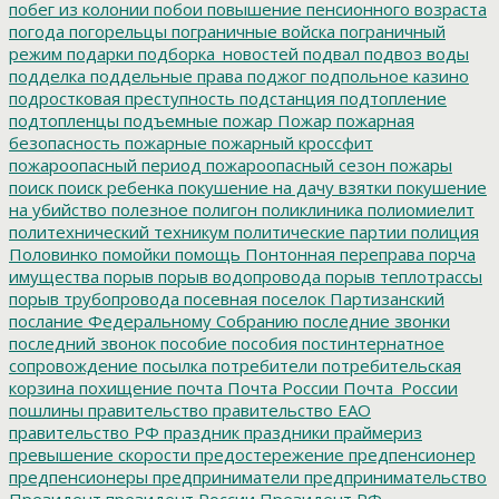
побег из колонии
побои
повышение пенсионного возраста
погода
погорельцы
пограничные войска
пограничный
режим
подарки
подборка_новостей
подвал
подвоз воды
подделка
поддельные права
поджог
подпольное казино
подростковая преступность
подстанция
подтопление
подтопленцы
подъемные
пожар
Пожар
пожарная
безопасность
пожарные
пожарный кроссфит
пожароопасный период
пожароопасный сезон
пожары
поиск
поиск ребенка
покушение на дачу взятки
покушение
на убийство
полезное
полигон
поликлиника
полиомиелит
политехнический техникум
политические партии
полиция
Половинко
помойки
помощь
Понтонная переправа
порча
имущества
порыв
порыв водопровода
порыв теплотрассы
порыв трубопровода
посевная
поселок Партизанский
послание Федеральному Собранию
последние звонки
последний звонок
пособие
пособия
постинтернатное
сопровождение
посылка
потребители
потребительская
корзина
похищение
почта
Почта России
Почта_России
пошлины
правительство
правительство ЕАО
правительство РФ
праздник
праздники
праймериз
превышение скорости
предостережение
предпенсионер
предпенсионеры
предприниматели
предпринимательство
Президент
президент России
Президент РФ