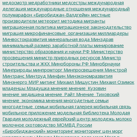
медосмотр
медработники
медсестры
международная
делегация
международные отношения
международный
полумарафон «Биробиджан-Валдгейм»
местные
производители
метеорит
методика
мигранты
миграционная политика
миграционное законодательство
миграция
микрофинансовые_организации
миллиардеры
Минвостокразвития
минеральная вода
Минздрав
минимальный размер заработной платы
минирование
министерство образования и науки РФ
Министерство
просвещения
министр природных ресурсов
Министр
строительства и ЖКХ
Минобороны РФ
Минобрнауки
Минприроды
минпромторг
Минпросвещения
Минстрой
Минтранс
Минтруд
Минфин
Минэкономразвития
Минэнерго
МИР
митинг
Михаил Мишустин
Михаил Озимок
младенцы
Младушка
мнение
мнение_Кузовин
мнение_медицина
мнение_Райт
Мнение_Тиховский
мнение_экономика
мнения
многодетные семьи
многодетные_семьи
мобильная галерея
мобильная связь
мобильное приложение
модельная библиотека
Молодая
Гвардия
молодежный еврейский центр
молодежь
молоко
молочное скотоводство
МОМВД России
«Биробиджанский»
мониторинг
мониторинг цен
морг
морепродукты
Москва
Московское дело
мост
Мост в