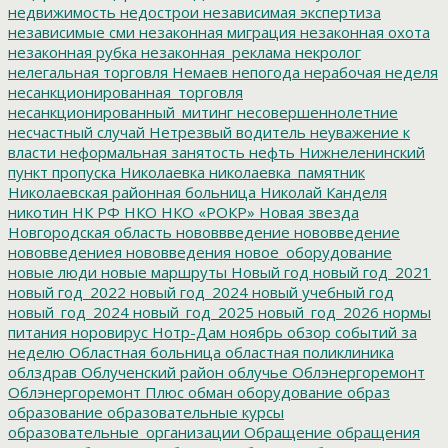
недвижимость
недострои
независимая экспертиза
независимые сми
незаконная миграция
незаконная охота
незаконная рубка
незаконная_реклама
некролог
нелегальная торговля
Немаев
непогода
нерабочая неделя
несанкционированная_торговля
несанкционированный_митинг
несовершеннолетние
несчастный случай
Нетрезвый водитель
неуважение к
власти
неформальная занятость
нефть
Нижнеленинский
пункт пропуска
Николаевка
николаевка_памятник
Николаевская районная больница
Николай Канделя
никотин
НК РФ
НКО
НКО «РОКР»
Новая звезда
Новгородская область
нововвведение
нововведение
нововведениея
нововведения
новое_оборудование
новые люди
новые маршруты
Новый год
новый год_2021
новый год_2022
новый год_2024
новый учебный год
новый_год_2024
новый_год_2025
новый_год_2026
нормы
питания
норовирус
Нотр-Дам
ноябрь
обзор событий за
неделю
Областная больница
областная поликлиника
облздрав
Облученский район
облучье
Облэнергоремонт
Облэнергоремонт Плюс
обман
оборудование
образ
образование
образовательные курсы
образовательные_организации
Обращение
обращения