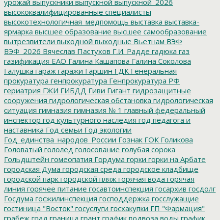
урожай
выпускники
выпускной
выпускной_2026
высококвалифицированные специалисты
высокотехнологичная_медпомощь
выставка
выставка-
ярмарка
высшее образование
высшее самообразование
вытрезвители
выходной
выходные
Вьетнам
ВЭФ
ВЭФ_2026
Вячеслав Пастухов
Г.И. Радде
гадюка
газ
газификация ЕАО
Галина Кашапова
Галина Соколова
Галушка
гараж
гаражи
Гаршин
ГДК
Генеральная
прокуратура
генпрокуратура
Генпрокуратура РФ
гериатрия
ГЖИ
ГИБДД
Гиви
Гигант
гидрозащитные
сооружения
гидрологическая обстановка
гидрологическая
ситуация
гимназия
гимназия № 1
главный федеральный
инспектор
год культурного наследия
год педагога и
наставника
Год семьи
Год экологии
Год_единства_народов_России
Гознак
ГОК
Голикова
Головатый
гололед
голосование
голубая сорока
Гольдштейн
гомеопатия
Гордума
горки
горки на Арбате
городская Дума
городская среда
городское кладбище
городской парк
городской пляж
горячая вода
горячая
линия
горячее питание
госавтоинспекция
госархив
госдолг
Госдума
госжилинспекция
господдержка
госслужащие
гостиница "Восток"
госуслуги
госхакупки
ГП "Фармация"
грабеж
град
граница
грант
график подвоза воды
график