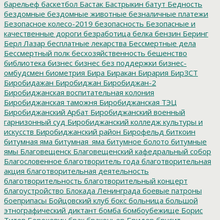
барельеф
баскетбол
Бастак
Бастрыкин
батут
Бедность
бездомные
бездомные животные
безналичные платежи
Безопасное колесо-2019
безопасность
Безопасные и
качественные дороги
безработица
белка
бензин
Беринг
Берл Лазар
бесплатные лекарства
Бессмертные дела
Бессмертный полк
бесхозяйственность
бешенство
библиотека
бизнес
бизнес без поддержки
бизнес-
омбудсмен
биометрия
Бира
Биракан
Бирария
БирЗСТ
Биробидажан
Биробиджан
Биробиджан-2
Биробиджанская воспитательная колония
Биробиджанская таможня
Биробиджанская ТЭЦ
Биробиджанский Арбат
Биробиджанский военный
гарнизонный суд
Биробиджанский колледж культуры и
искусств
Биробиджанский район
Бирофельд
биткоин
битумная яма
битумная_яма
битумное болото
битумные
ямы
Благовещенск
Благовещенский кафедральный собор
Благословенное
благотворитель года
благотворительная
акция
благотворительная деятельность
благотворительность
благотворительный концерт
благоустройство
Блокада Ленинграда
боевые патроны
боеприпасы
Бойцовский клуб
бокс
больница
большой
этнографический диктант
бомба
бомбоубежище
Борис
Титов
Борохович
брак
браконьер
Бридер
брусит