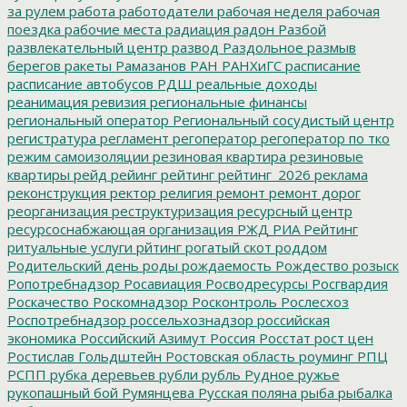
за рулем
работа
работодатели
рабочая неделя
рабочая
поездка
рабочие места
радиация
радон
Разбой
развлекательный центр
развод
Раздольное
размыв
берегов
ракеты
Рамазанов
РАН
РАНХиГС
расписание
расписание автобусов
РДШ
реальные доходы
реанимация
ревизия
региональные финансы
региональный оператор
Региональный сосудистый центр
регистратура
регламент
регоператор
регоператор по тко
режим самоизоляции
резиновая квартира
резиновые
квартиры
рейд
рейинг
рейтинг
рейтинг_2026
реклама
реконструкция
ректор
религия
ремонт
ремонт дорог
реорганизация
реструктуризация
ресурсный центр
ресурсоснабжающая организация
РЖД
РИА Рейтинг
ритуальные услуги
рйтинг
рогатый скот
роддом
Родительский день
роды
рождаемость
Рождество
розыск
Ропотребнадзор
Росавиация
Росводресурсы
Росгвардия
Роскачество
Роскомнадзор
Росконтроль
Рослесхоз
Роспотребнадзор
россельхознадзор
российская
экономика
Российский Азимут
Россия
Росстат
рост цен
Ростислав Гольдштейн
Ростовская область
роуминг
РПЦ
РСПП
рубка деревьев
рубли
рубль
Рудное
ружье
рукопашный бой
Румянцева
Русская поляна
рыба
рыбалка