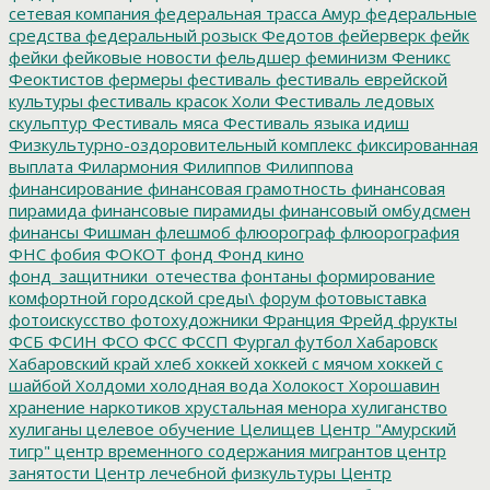
сетевая компания
федеральная трасса Амур
федеральные
средства
федеральный розыск
Федотов
фейерверк
фейк
фейки
фейковые новости
фельдшер
феминизм
Феникс
Феоктистов
фермеры
фестиваль
фестиваль еврейской
культуры
фестиваль красок Холи
Фестиваль ледовых
скульптур
Фестиваль мяса
Фестиваль языка идиш
Физкультурно-оздоровительный комплекс
фиксированная
выплата
Филармония
Филиппов
Филиппова
финансирование
финансовая грамотность
финансовая
пирамида
финансовые пирамиды
финансовый омбудсмен
финансы
Фишман
флешмоб
флюорограф
флюорография
ФНС
фобия
ФОКОТ
фонд
Фонд кино
фонд_защитники_отечества
фонтаны
формирование
комфортной городской среды\
форум
фотовыставка
фотоискусство
фотохудожники
Франция
Фрейд
фрукты
ФСБ
ФСИН
ФСО
ФСС
ФССП
Фургал
футбол
Хабаровск
Хабаровский край
хлеб
хоккей
хоккей с мячом
хоккей с
шайбой
Холдоми
холодная вода
Холокост
Хорошавин
хранение наркотиков
хрустальная менора
хулиганство
хулиганы
целевое обучение
Целищев
Центр "Амурский
тигр"
центр временного содержания мигрантов
центр
занятости
Центр лечебной физкультуры
Центр