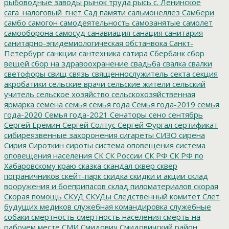
рыбоводные заводы
рынок труда
рысь
с. Ленинское
сага_налоговый_гнет
Сад памяти
сальмонеллез
Самбери
самбо
самогон
самодеятельность
самозанятые
самолет
самооборона
самосуд
санавиация
санация
санитария
санитарно-эпидемиологическая обстанвока
Санкт-
Петербург
санкции
сантехника
сатира
Сбербанк
сбор
вещей
сбор на здравоохранение
свадьба
свалка
свалки
светофоры
свищ
связь
священнослужитель
секта
секция
акробатики
сельские врачи
сельские жители
сельский
учитель
сельское хозяйство
сельскохозяйственная
ярмарка
семена
семья
семья года
Семья года-2019
семья
года-2020
Семья года-2021
Сенаторы
сено
сентябрь
Сергей Ерёмин
Сергей Солтус
Сергей Фургал
сертификат
сибиреязвенные захоронения
сигареты
СИЗО
сирена
Сирия
Сироткин
сироты
система оповещения
система
оповещения населения
СК
СК России
СК РФ
СК РФ по
Хабаровскому краю
сказка
скандал
сквер
сквер
пограничников
скейт-парк
скидка
скидки и акции
склад
вооружения и боеприпасов
склад пиломатериалов
скорая
Скорая помощь
СКУД
СКУДы
Следственный комитет
Слет
будущих медиков
служебная командировка
служебные
собаки
смертность
смертность населения
смерть на
рабочем месте
СМИ
Смидович
Смидовичский район