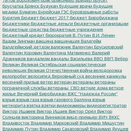
брусчатка
Брянск
Будукан
будущие врачи
будущие
медики
Бумагин
Бурейская ГЭС
буровзрывные работы
Бурятия
Бюджет
бюджет 2017
бюджет Биробиджана
бюджетники
бюджетные деньги
бюджетные организации
бюджетные средства
бюджетные учреждения
бюджетный кредит
бюрократия
В. Путин
В.И. Ленин
Вадим Зингман
вакцина
вакцинация
Валдгейм
Валдгеймский детдом
валежник
Валентин Брусиловский
Валентин Коровин
Валентина Матвиенко
Валерий
Дранников
вандализм
вандалы
Васильева
ВВО
ВВП
Вебер
Великан
Великая Октябрьская социалистическая
революция
Великая Отечественная война
велодорожка
велопробег
велосипед
Верховный суд
весенние каникулы
весенний призыв
ветер
ветеран
ветераны
ветераны
пограничной службы
ветераны_СВО
ветхие дома
ветхое
жилье
Вечерний Биробиджан
ВЖС "Надежда России"
взрыв
взрыв газа
взрыв газового баллона
взрыв
метеорита
взятка
взятки
видеокамеры
видеорегистратор
Виктор Ишавев
Виктор Ишаев
Виктор Орёл
Виктор
Солнцев
викторина
Винников
вице-премьер
ВИЧ
ВККС
Владивосток
Владимир Марковский
Владимир Мишустин
Владимир Путин
Владимир Сахаровский
Владимир Якушев