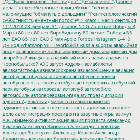
"@"
"Банк приколов"
"Бествидео"
"Дети войны"
"Добрые
дела"
"железобетонные полицейские"
"ленивые"
малоимущие
"обманутые дольщики"
"Рентгенологический
субботник"
"Цементный поток"
@
1 класс
1 мая
1 сентября
112
2018
23 февраля
31 декабря
5
5G
75-летие Победы
8
Марта
80 лет
80 лет Биробиджану
80_летие_Победы
85
лет ЕАО
85_лет_ЕАО
9 мая
Apple
Forbes
Instagram
L-410
QR-код
WhatsApp
Wi-Fi
WorldSkills Russia
аборты
аварийная
посадка
аварийное жилье
аварийные дома
аварийный дом
аварийный жилфонд
аварийный мост
авария
авария на
Чернобыльской АЭС
август
Авдалян
авиабилеты
авиакатастрофа
авиалесоохрана
авиасообщение
авиация
автобус
автобусная остановка
автобусные войны
автобусные остановки
автобусные перевозки
автобусный
парк
автобусы
автовокзал
автоклуб
автомобили
автомобиль
автоперевозки
Агада
агитпоезд
аграрии
адвокат
Адвокаты
административная комиссия
административная ответственность
административное
дело
администрация президента
азартные игры
азимут
АЗС
Акименко
активист
акция
акция протеста
Александр
Буксман
Александр Винников
Александр Головатый
Александр Золотухин
Александр Козлов
Александр
Левинталь
Александр Ливенталь
Александр Романов