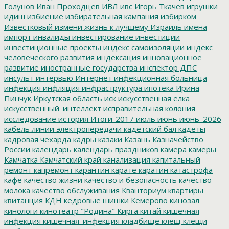
Голунов
Иван Проходцев
ИВЛ
ивс
Игорь Ткачев
игрушки
идиш
избиение
избирательная кампания
избирком
Известковый
измени жизнь к лучшему
Израиль
имена
импорт
инвалиды
инвестирование
инвестиции
инвестиционные проекты
индекс самоизоляции
индекс
человеческого развития
индексация
инновационное
развитие
иностранные государства
инспектор ДПС
инсульт
интервью
Интернет
инфекционная больница
инфекция
инфляция
инфраструктура
ипотека
Ирина
Пинчук
Иркутская область
иск
искусственная елка
искусственный_интеллект
исправительная колония
исследование
история
Итоги-2017
июль
июнь
июнь_2026
кабель линии электропередачи
кадетский бал
кадеты
кадровая чехарда
кадры
казаки
Казань
Казначейство
России
календарь
календарь праздников
камера
камеры
Камчатка
Камчатский край
канализация
капитальный
ремонт
капремонт
карантин
карате
каратин
катастрофа
кафе
качество жизни
качество и безопасность
качество
молока
качество обслуживания
Кванториум
квартиры
квитанция
КДН
кедровые шишки
Кемерово
кинозал
кинологи
кинотеатр "Родина"
Кирга
китай
кишечная
инфекция
кишечная_инфекция
кладбище
клещ
клещи