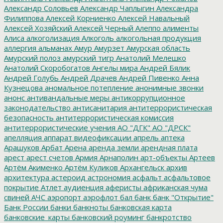
Александр Соловьев
Александр Чаплыгин
Александра
Филиппова
Алексей Корниенко
Алексей Навальный
Алексей Хозяйский
Алексей Черный
Алеппо
алименты
Алиса
алкоголизация
Алкоголь
алкогольная продукция
аллергия
альманах
Амур
Амурзет
Амурская область
Амурский полоз
амурский тигр
Анатолий Мелешко
Анатолий Скоробогатов
Ангелы мира
Андрей Бялик
Андрей Голубь
Андрей Драчев
Андрей Пивенко
Анна
Кузнецова
аномальное потепление
анонимные звонки
анонс
антивандальные меры
антикоррупционное
законодательство
антисанитария
антитеррористическая
безопасность
антитеррористическая комиссия
антитеррористические учения
АО "ДГК"
АО "ДРСК"
апелляция
аппарат видеофиксации
апрель
аптека
Арашуков
Арбат
Арена
аренда земли
арендная плата
арест
арест счетов
Армия
Арнаполин
арт-объекты
Артеев
Артём Акименко
Артём Куликов
Архангельск
архив
архитектура
астероид
астрономия
асфальт
асфальтовое
покрытие
Атлет
аудиенция
аферисты
африканская чума
свиней
АЧС
аэропорт
аэрофлот
бал
банк
банк "Открытие"
Банк России
банки
банкноты
банковская карта
банковские_карты
банковский роуминг
банкротство