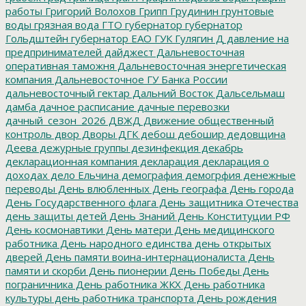
работы
Григорий Волохов
Грипп
Грудинин
грунтовые
воды
грязная вода
ГТО
губернатор
губернатор
Гольдштейн
губернатор ЕАО
ГУК
Гулягин
Д
давление на
предпринимателей
дайджест
Дальневосточная
оперативная таможня
Дальневосточная энергетическая
компания
Дальневосточное ГУ Банка России
дальневосточный гектар
Дальний Восток
Дальсельмаш
дамба
дачное расписание
дачные перевозки
дачный_сезон_2026
ДВЖД
Движение общественный
контроль
двор
Дворы
ДГК
дебош
дебошир
дедовщина
Деева
дежурные группы
дезинфекция
декабрь
декларационная компания
декларация
декларация о
доходах
дело Ельчина
демография
демогрфия
денежные
переводы
День влюбленных
День географа
День города
День Государственного флага
День защитника Отечества
день защиты детей
День Знаний
День Конституции РФ
День космонавтики
День матери
День медицинского
работника
День народного единства
день открытых
дверей
День памяти воина-интернационалиста
День
памяти и скорби
День пионерии
День Победы
День
пограничника
День работника ЖКХ
День работника
культуры
день работника транспорта
День рождения