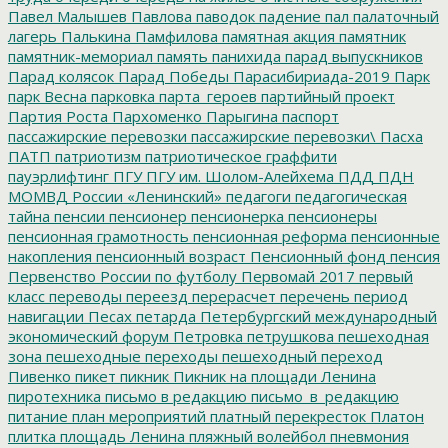
Павел Малышев
Павлова
паводок
падение
пал
палаточный
лагерь
Палькина
Памфилова
памятная акция
памятник
памятник-мемориал
память
панихида
парад выпускников
Парад колясок
Парад Победы
Парасибириада-2019
Парк
парк Весна
парковка
парта_героев
партийный проект
Партия Роста
Пархоменко
Парыгина
паспорт
пассажирские перевозки
пассажирские перевозки\
Пасха
ПАТП
патриотизм
патриотическое граффити
пауэрлифтинг
ПГУ
ПГУ им. Шолом-Алейхема
ПДД
ПДН
МОМВД России «Ленинский»
педагоги
педагогическая
тайна
пенсии
пенсионер
пенсионерка
пенсионеры
пенсионная грамотность
пенсионная реформа
пенсионные
накопления
пенсионный возраст
Пенсионный фонд
пенсия
Первенство России по футболу
Первомай 2017
первый
класс
переводы
переезд
перерасчет
перечень
период
навигации
Песах
петарда
Петербургский международный
экономический форум
Петровка
петрушкова
пешеходная
зона
пешеходные переходы
пешеходный переход
Пивенко
пикет
пикник
Пикник на площади Ленина
пиротехника
письмо в редакцию
письмо_в_редакцию
питание
план мероприятий
платный перекресток
Платон
плитка
площадь Ленина
пляжный волейбол
пневмония