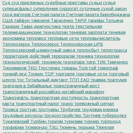
Суд
суд присяжных
судебные приставы
судьи
судья
суперасфальт
суперлуние
суррогат
суточные
сухой закон
сход вагонов
Счетная палата
Счетная палата Биробиджана
США
тайфун
таможня
Тарасенко
ТАРИ
тарифы
Татьяна
Гладких
Тафи-диагностика
театр
текстильная
телемедицинские технологии
теневая зарплата
теневая
экономика
тепловоз
тепловые сети
тепловычислитель
Теплоозерск
Теплоозёрск
Теплоозёрская ЦРБ
Теплоозерский цементный завод
теплосбыт
теплотрасса
территория действий
терроризм
техника
технологии
технологический_техникум
технопарк
тигр
ТИК
Тимченко
Тихомиров
ТКО
Тлустенко
товары
Толстой
томограф
тонкий лед
Тонких
ТОР
торговля
торговые сети
торговый
центр
тос
Тотальный диктант
ТПП ЕАО
травма
трагедия
трагедия в Забайкалье
трансграничный мост
трансграничный российско-китайский марафон
Транснефть
транспортная доступность
транспортная
карта
транспортный налог
траур
тревожный сигнал
Тромса
тротуар
тротуары
Трубачев
трудовая книжка
трудовые ресурсы
трудоустройство
Трутнев
туберкулез
Тукалевский
Турбин
туризм
туризмм
турнир
турпоход
турфирма
тхэквондо
ТЭЦ
Тюмень
тюрьма
Тяжелая
атлетика
убийство
уборка улиц
убыль
убыль населения