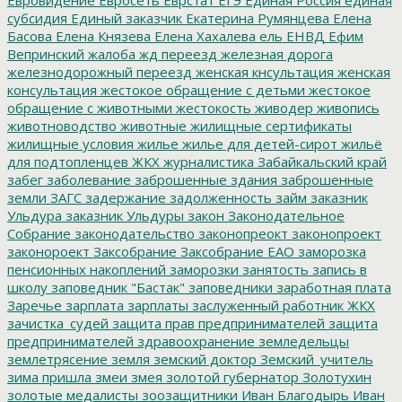
субсидия
Единый заказчик
Екатерина Румянцева
Елена
Басова
Елена Князева
Елена Хахалева
ель
ЕНВД
Ефим
Вепринский
жалоба
жд переезд
железная дорога
железнодорожный переезд
женская кнсультация
женская
консультация
жестокое обращение с детьми
жестокое
обращение с животными
жестокость
живодер
живопись
животноводство
животные
жилищные сертификаты
жилищные условия
жилье
жилье для детей-сирот
жильё
для подтопленцев
ЖКХ
журналистика
Забайкальский край
забег
заболевание
заброшенные здания
заброшенные
земли
ЗАГС
задержание
задолженность
займ
заказник
Ульдура
заказник Ульдуры
закон
Законодательное
Собрание
законодательство
законопреокт
законопроект
законороект
Заксобрание
Заксобрание ЕАО
заморозка
пенсионных накоплений
заморозки
занятость
запись в
школу
заповедник "Бастак"
заповедники
заработная плата
Заречье
зарплата
зарплаты
заслуженный работник ЖКХ
зачистка_судей
защита прав предпринимателей
защита
предпринимателей
здравоохранение
земледельцы
землетрясение
земля
земский доктор
Земский_учитель
зима пришла
змеи
змея
золотой губернатор
Золотухин
золотые медалисты
зоозащитники
Иван Благодырь
Иван