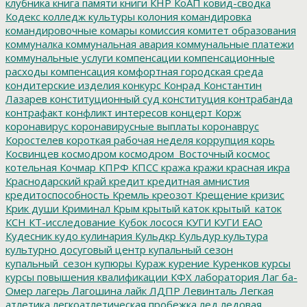
клубника
книга памяти
книги
КНР
КоАП
ковид-сводка
Кодекс
колледж культуры
колония
командировка
командировочные
комары
комиссия
комитет образования
коммуналка
коммунальная авария
коммунальные платежи
коммунальные услуги
компенсации
компенсационные
расходы
компенсация
комфортная городская среда
кондитерские изделия
конкурс
Конрад
Константин
Лазарев
конституционный суд
конституция
контрабанда
контрафакт
конфликт интересов
концерт
Корж
коронавирус
коронавирусные выплаты
коронаврус
Коростелев
короткая рабочая неделя
коррупция
корь
Косвинцев
космодром
космодром_Восточный
космос
котельная
Кочмар
КПРФ
КПСС
кража
кражи
красная икра
Краснодарский край
кредит
кредитная амнистия
кредитоспособность
Кремль
креозот
Крещение
кризис
Крик души
Криминал
Крым
крытый каток
крытый_каток
КСН
КТ-исследование
Кубок лосося
КУГИ
КУГИ ЕАО
Кудесник
кудо
кулинария
Кульдкр
Кульдур
культура
культурно досуговый центр
купальный сезон
купальный_сезон
купюры
Кураж
курение
Куренков
курсы
курсы повышения квалификации
КФХ
лаборатория
Лаг ба-
Омер
лагерь
Лагошина
лайк
ЛДПР
Левинталь
Легкая
атлетика
легкоатлетическая пробежка
лед
ледовая