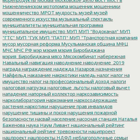
Нижнеленинском
мотопомпа
мошенник
мошенники
мошенничество
МРОТ
мудрость
музей
музей
современного искусства
музыкальный спектакль
муниципалитеты
муниципальная программа
муниципальное имущество
МУП
МУП "Водоканал"
МУП
"ГТС"
МУП "ГУК
МУП "ПАТП"
МУП "Транспортная компания
мусор
мусорная реформа
Мусульманская община
МФЦ
МЧС
МЧС РФ
мэр
мэрия
мэрия Биробиджана
мэрия_Биробиджана
мясо
Мясокомбинат
набережная
Навальный
навигация
наводнение
наводнение_2019
награда
награждение
надежда
Назаров
назначения
Найфельд
наказание
накркотики
наледь
налог
налог на
имущество
налог на профессиональный доход
налоги
налоговая нагрузка
налоговые_льготы
налоговый вычет
нападение
напорный коллектор
наркозависимость
нарколаборатория
наркомания
наркосодержащие
растения
наркотики
нарушение прав инвалидов
нарушение тишины и покоя
нарушения пожарной
безопасности
насвай
население
насосная станция
Наталья
Баженова
наука
Наум Ливант
национальный рейтинг
национальный рейтинг тревожности
наципроект
нацпроект
нацпроекты
НДФЛ
неблагополучные семьи