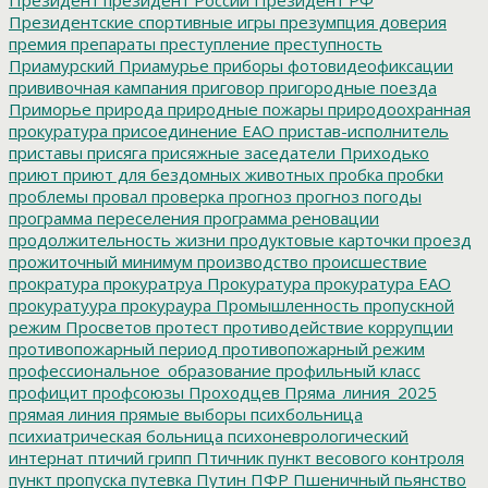
Президентские спортивные игры
презумпция доверия
премия
препараты
преступление
преступность
Приамурский
Приамурье
приборы фотовидеофиксации
прививочная кампания
приговор
пригородные поезда
Приморье
природа
природные пожары
природоохранная
прокуратура
присоединение ЕАО
пристав-исполнитель
приставы
присяга
присяжные заседатели
Приходько
приют
приют для бездомных животных
пробка
пробки
проблемы
провал
проверка
прогноз
прогноз погоды
программа переселения
программа реновации
продолжительность жизни
продуктовые карточки
проезд
прожиточный минимум
производство
происшествие
прократура
прокуратруа
Прокуратура
прокуратура ЕАО
прокуратуура
прокураура
Промышленность
пропускной
режим
Просветов
протест
противодействие коррупции
противопожарный период
противопожарный режим
профессиональное_образование
профильный класс
профицит
профсоюзы
Проходцев
Пряма_линия_2025
прямая линия
прямые выборы
психбольница
психиатрическая больница
психоневрологический
интернат
птичий грипп
Птичник
пункт весового контроля
пункт пропуска
путевка
Путин
ПФР
Пшеничный
пьянство