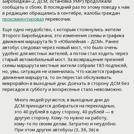
Биробиджан-2, ДСМ, остановка УМР) продолжали
сообщать о сбоях. В последний раз по этому поводу к нам
в редакцию обращались в сентябре, жалобы граждан
прокомментировал
перевозчик.
Еще одно неудобство, с которым столкнулись жители
Второго Биробиджана, это изменение схемы и графика
движения маршрута № 9 «Юбилейная – ДСМ». Ранее
автобус следовал через новый мост, что было очень
удобно для местных жителей, а потом стал ходить через
старый автомобильный мост. За возвращение прежней
схемы маршрута местные жители собрали 185 подписей,
но, увы, ситуация не изменилась. Что касается графика
движения маршрута, то он перестал обслуживать
микрорайон в выходные дни. Доехать в сторону ДСМ без
пересадок в субботу и воскресенье стало невозможно.
Много людей ругаются, в выходные дни до
ДСМ приходится добираться на перекладных,
это 40 рублей в одну сторону, 40 рублей — в
другую сторону. Кому-то нужно на работу,
кому-то по своим делам. Затратно и неудобно.
При этом другие автобусы (3, 3б, 3в) в