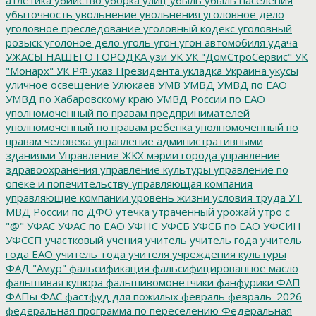
убыточность
увольнение
увольнения
уголовное дело
уголовное преследование
уголовный кодекс
уголовный
розыск
уголоное дело
уголь
угон
угон автомобиля
удача
УЖАСЫ НАШЕГО ГОРОДКА
узи
УК
УК "ДомСтроСервис"
УК
"Монарх"
УК РФ
указ Президента
укладка
Украина
укусы
уличное освещение
Улюкаев
УМВ
УМВД
УМВД по ЕАО
УМВД по Хабаровскому краю
УМВД России по ЕАО
уполномоченный по правам предпринимателей
уполномоченный по правам ребенка
уполномоченный по
правам человека
управление административными
зданиями
Управление ЖКХ мэрии города
управление
здравоохранения
управление культуры
управление по
опеке и попечительству
управляющая компания
управляющие компании
уровень жизни
условия труда
УТ
МВД России по ДФО
утечка
утраченный урожай
утро с
"@"
УФАС
УФАС по ЕАО
УФНС
УФСБ
УФСБ по ЕАО
УФСИН
УФССП
участковый
учения
учитель
учитель года
учитель
года ЕАО
учитель_года
учителя
учреждения культуры
ФАД "Амур"
фальсификация
фальсифицированное масло
фальшивая купюра
фальшивомонетчики
фанфурики
ФАП
ФАПы
ФАС
фастфуд для пожилых
февраль
февраль_2026
федеральная программа по переселению
Федеральная