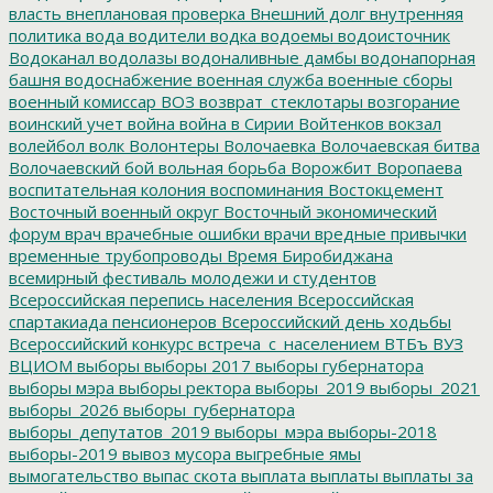
власть
внеплановая проверка
Внешний долг
внутренняя
политика
вода
водители
водка
водоемы
водоисточник
Водоканал
водолазы
водоналивные дамбы
водонапорная
башня
водоснабжение
военная служба
военные сборы
военный комиссар
ВОЗ
возврат_стеклотары
возгорание
воинский учет
война
война в Сирии
Войтенков
вокзал
волейбол
волк
Волонтеры
Волочаевка
Волочаевская битва
Волочаевский бой
вольная борьба
Ворожбит
Воропаева
воспитательная колония
воспоминания
Востокцемент
Восточный военный округ
Восточный экономический
форум
врач
врачебные ошибки
врачи
вредные привычки
временные трубопроводы
Время Биробиджана
всемирный фестиваль молодежи и студентов
Всероссийская перепись населения
Всероссийская
спартакиада пенсионеров
Всероссийский день ходьбы
Всероссийский конкурс
встреча_с_населением
ВТБъ
ВУЗ
ВЦИОМ
выборы
выборы 2017
выборы губернатора
выборы мэра
выборы ректора
выборы_2019
выборы_2021
выборы_2026
выборы_губернатора
выборы_депутатов_2019
выборы_мэра
выборы-2018
выборы-2019
вывоз мусора
выгребные ямы
вымогательство
выпас скота
выплата
выплаты
выплаты за