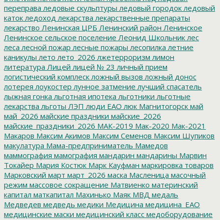
переправа
ледовые скульптуры
ледовый городок
ледовый
каток
ледоход
лекарства
лекарственные препараты
лекарство
Ленинская ЦРБ
Ленинский район
Ленинское
Ленинское сельское поселение
Леонид Школьник
лес
леса
лесной пожар
лесные пожары
лесопилка
летние
каникулы
лето
лето_2026
лжетерроризм
лимон
литература
Лицей
лицей № 23
личный прием
логистический комплеск
ложный вызов
ложный донос
лотерея
лоукостер
лунное затмение
лучший спасатель
лыжная гонка
льготная ипотека
льготники
льготные
лекарства
льготы
ЛЭП
люди ЕАО
люк
Магнитогорск
май
май_2026
майские праздники
майские_2026
майские_праздники_2026
МАК-2019
Мак-2020
Мак-2021
Макаров
Максим Акимов
Максим Семенов
Максим Шупиков
макулатура
Мама-предприниматель
Мамедов
маммография
мамография
мандарин
мандарины
Марвин
Токайер
Мария Костюк
Марк Кауфман
маркировка товаров
Марковский
март
март_2026
маска
Масленица
масочный
режим
массовое сокращение
Матвиенко
материнский
капитал
маткапитал
Махинько
Маяк
МВД
медаль
Медведев
медведь
медики
Медицина
медицина_ЕАО
медицинские маски
медицинский класс
медоборудование