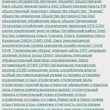
граждан
обсерватор
обучение
общепит
общественная
баня
общественная палата ЕАО
Общественная палата РФ
общественный транспорт
общество
общество "Знание"
общество инвалидов
Общество фотоискусства ЕАО
объединение
объявления
обыск
обыски
Овчинников
Огородова
ограбление
ограничение движения
ОГЭ
ОДН
ожоги
озеленение
окно
октябрь
Октябрьский район
Олег
Костюк
олимпиада
Ольга Голодец
Ольга Данилина
Ольга
Казанская
ОМОН
ОМП
ОМС
Омск
онкодиспансер
онкологическая служба
онкология
онлайн-концерт
ОНФ
ОНФ "Генеральная уборка"
опасные сайты
ОПГ
операция
должник
оплата труда
Оплот
оползень
оппозиция
оправдательный приговор
опровержение
опрос
оптимизация
ОПФР
ОРВИ
организация пчеловодов
оружие
ОСВВ
освещение
осень
оскорбление власти
особый противопожарный режим
остановка
остановки
осужденные
отдых
отключение
отключение воды
отключение горячей воды
открытое обращение
открытые
окна
отмена компенсационных выплат
отопительный
период
отопительный сезон
отопление
отпуск
отравление
отставка
отставка Левинталя и Коростелёва
отцы города
отцы-одиночки
отчетность
охота
охрана
труда
очереди
очередь на жилье
очистные сооружения