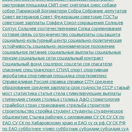
смотровая площадка
СМП
снег
снегопад
снюс
собаки
собор Парижской Богоматери
Собра
Собрание депутатов
Совет ветеранов
Совет Федерации
советские ГОСТы
советские зарплаты
Совфед
Сокол
сокращения
Солнцев
Солтус
Солцнев
соотечественники
Сопка
соревнования
сотовая связь
сотрудничество
соцвыплаты
соцзащита
социально-культурный центр
социально-политическая
устойчивость
социально-экономическое положение
социальное питание
социальные выплаты
социальные
пенсии
социальные сети
социальный контракт
Социальный фонд
соцопрос
соцсети
соя
спасатели
спасение
спецтранспорт
СПИД
спорт
спортивная
акробатика
спортивная площадка
спорткомплекс
Справедливая Россия
справка
справки
СПЧ
среднее
образование
средняя зарплата
срок годности
СССР
старый
мост
статистика
статья
стела
стимулирующие выплаты
стипендия
стихия
столица
столица ДфО
стоматология
страйкбол
страх
страхование
стрельба
строители
строительство
стройка
студент
студенты
студенческое
общежитие
Стычка рабочих с силовиками
СУ СК
СУ СК по
ЕАО
СУ СК по Хабаровскому краю и ЕАО
су ск рф
СУ СК РФ
по ЕАО
субботнее чтиво
субботник
субсидии
субсидия
суд