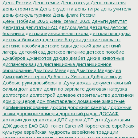
День России
День семьи
День соседа
День спасателя
день строителя
День студента
день тигра
день учителя
день физкультурника
День флага России
День_Победы_2026
День_семьи_2026
деньги
депутат
депутаты
депутаты ЕАО
детдом
дети
детсады
детская
больница
детская музыкальная школа
детская площадка
детская_больница
детские батуты
детские выплаты
детские пособия
детские сады
детский дом
детский
лагерь
детский сад
детское питание
детское пособие
Джабаров
Джанхотов
дзюдо
диабет
дикие животные
диспансеризация
дистанционка
дистанционное
образование
Дмитрий Меведев
Дмитрий Медведев
Дмитрий Нестеров
Доблесть_Хингана
Добрые люди
Добрые руки
довыборы_в_Думу
дождь
документальный
фильм
долг
долги
долги по зарплате
долговая нагрузка
долгострои
долгострой
долевое строительство
должники
дом офицеров
дом престарелых
домашние животные
допфинансирование
дороги
дорожная камера
дорожные
знаки
дорожные камеры
дорожный радар
ДОСААФ
дотации
доход
доходы
ДПС
дрова
ДТП
дтп
Дудин
дым
ДЭК
дюкер
ЕАО
ЕАО_тонет
Евгений Коростелев
еврейская
культура
еврейская_мудрость
еврейские традиции
Евровидение
Евросеть
Еврстат
ЕГЭ
Единая Россия
единая