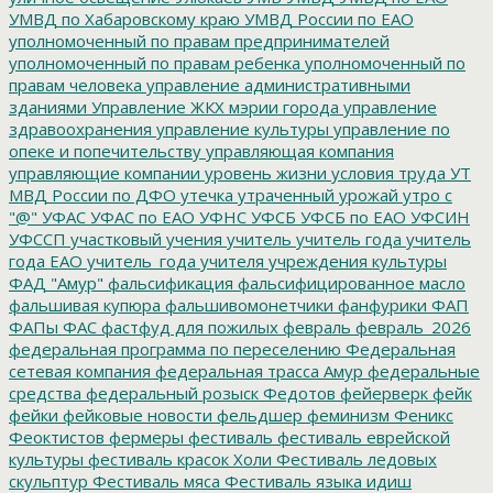
УМВД по Хабаровскому краю
УМВД России по ЕАО
уполномоченный по правам предпринимателей
уполномоченный по правам ребенка
уполномоченный по
правам человека
управление административными
зданиями
Управление ЖКХ мэрии города
управление
здравоохранения
управление культуры
управление по
опеке и попечительству
управляющая компания
управляющие компании
уровень жизни
условия труда
УТ
МВД России по ДФО
утечка
утраченный урожай
утро с
"@"
УФАС
УФАС по ЕАО
УФНС
УФСБ
УФСБ по ЕАО
УФСИН
УФССП
участковый
учения
учитель
учитель года
учитель
года ЕАО
учитель_года
учителя
учреждения культуры
ФАД "Амур"
фальсификация
фальсифицированное масло
фальшивая купюра
фальшивомонетчики
фанфурики
ФАП
ФАПы
ФАС
фастфуд для пожилых
февраль
февраль_2026
федеральная программа по переселению
Федеральная
сетевая компания
федеральная трасса Амур
федеральные
средства
федеральный розыск
Федотов
фейерверк
фейк
фейки
фейковые новости
фельдшер
феминизм
Феникс
Феоктистов
фермеры
фестиваль
фестиваль еврейской
культуры
фестиваль красок Холи
Фестиваль ледовых
скульптур
Фестиваль мяса
Фестиваль языка идиш