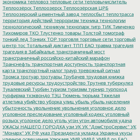
экономика
тепловоз
тепловые сети
тепловычислитель
Теплоозёрск
Теплоозерск
Теплоозёрская ЦРБ
Теплоозерский цементный завод
теплосбыт
теплотрасса
территория действий
терроризм
техника
технологии
технологический_техникум
технопарк
тигр
ТИК
Тимченко
Тихомиров
ТКО
Тлустенко
товары
Толстой
томограф
тонкий лед
Тонких
ТОР
торговля
торговые сети
торговый
центр
тос
Тотальный диктант
ТПП ЕАО
травма
трагедия
трагедия в Забайкалье
трансграничный мост
трансграничный российско-китайский марафон
Транснефть
транспортная доступность
транспортная
карта
транспортный налог
траур
тревожный сигнал
Тромса
тротуар
тротуары
Трубачев
трудовая книжка
трудовые ресурсы
трудоустройство
Трутнев
туберкулез
Тукалевский
Турбин
туризм
туризмм
турнир
турпоход
турфирма
тхэквондо
ТЭЦ
Тюмень
тюрьма
Тяжелая
атлетика
убийство
уборка улиц
убыль
убыль населения
убыточность
увольнение
увольнения
уголовное дело
уголовное преследование
уголовный кодекс
уголовный
розыск
уголоное дело
уголь
угон
угон автомобиля
удача
УЖАСЫ НАШЕГО ГОРОДКА
узи
УК
УК "ДомСтроСервис"
УК
"Монарх"
УК РФ
указ Президента
укладка
Украина
укусы
уличное освещение
Улюкаев
УМВ
УМВД
УМВД по ЕАО