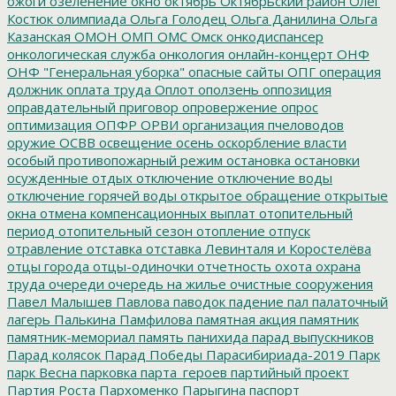
ожоги
озеленение
окно
октябрь
Октябрьский район
Олег
Костюк
олимпиада
Ольга Голодец
Ольга Данилина
Ольга
Казанская
ОМОН
ОМП
ОМС
Омск
онкодиспансер
онкологическая служба
онкология
онлайн-концерт
ОНФ
ОНФ "Генеральная уборка"
опасные сайты
ОПГ
операция
должник
оплата труда
Оплот
оползень
оппозиция
оправдательный приговор
опровержение
опрос
оптимизация
ОПФР
ОРВИ
организация пчеловодов
оружие
ОСВВ
освещение
осень
оскорбление власти
особый противопожарный режим
остановка
остановки
осужденные
отдых
отключение
отключение воды
отключение горячей воды
открытое обращение
открытые
окна
отмена компенсационных выплат
отопительный
период
отопительный сезон
отопление
отпуск
отравление
отставка
отставка Левинталя и Коростелёва
отцы города
отцы-одиночки
отчетность
охота
охрана
труда
очереди
очередь на жилье
очистные сооружения
Павел Малышев
Павлова
паводок
падение
пал
палаточный
лагерь
Палькина
Памфилова
памятная акция
памятник
памятник-мемориал
память
панихида
парад выпускников
Парад колясок
Парад Победы
Парасибириада-2019
Парк
парк Весна
парковка
парта_героев
партийный проект
Партия Роста
Пархоменко
Парыгина
паспорт