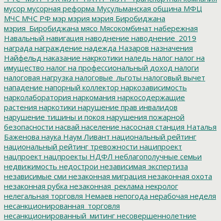
мусор
мусорная реформа
Мусульманская община
МФЦ
МЧС
МЧС РФ
мэр
мэрия
мэрия Биробиджана
мэрия_Биробиджана
мясо
Мясокомбинат
набережная
Навальный
навигация
наводнение
наводнение_2019
награда
награждение
надежда
Назаров
назначения
Найфельд
наказание
накркотики
наледь
налог
налог на
имущество
налог на профессиональный доход
налоги
налоговая нагрузка
налоговые_льготы
налоговый вычет
нападение
напорный коллектор
наркозависимость
нарколаборатория
наркомания
наркосодержащие
растения
наркотики
нарушение прав инвалидов
нарушение тишины и покоя
нарушения пожарной
безопасности
насвай
население
насосная станция
Наталья
Баженова
наука
Наум Ливант
национальный рейтинг
национальный рейтинг тревожности
наципроект
нацпроект
нацпроекты
НДФЛ
неблагополучные семьи
недвижимость
недострои
независимая экспертиза
независимые сми
незаконная миграция
незаконная охота
незаконная рубка
незаконная_реклама
некролог
нелегальная торговля
Немаев
непогода
нерабочая неделя
несанкционированная_торговля
несанкционированный_митинг
несовершеннолетние