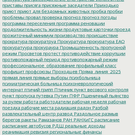
приставы
присяга
присяжные заседатели
Приходько
приют
приют для бездомных животных
пробка
пробки
проблемы
провал
проверка
прогноз
прогноз погоды
программа переселения
программа реновации
продолжительность жизни
продуктовые карточки
проезд
прожиточный минимум
производство
происшествие
прократура
прокуратруа
Прокуратура
прокуратура ЕАО
прокуратуура
прокураура
Промышленность
пропускной
режим
Просветов
протест
противодействие коррупции
противопожарный период
противопожарный режим
профессиональное_образование
профильный класс
профицит
профсоюзы
Проходцев
Пряма_линия_2025
прямая линия
прямые выборы
психбольница
психиатрическая больница
психоневрологический
интернат
птичий грипп
Птичник
пункт весового контроля
пункт пропуска
путевка
Путин
ПФР
Пшеничный
пьянство
за рулем
работа
работодатели
рабочая неделя
рабочая
поездка
рабочие места
радиация
радон
Разбой
развлекательный центр
развод
Раздольное
размыв
берегов
ракеты
Рамазанов
РАН
РАНХиГС
расписание
расписание автобусов
РДШ
реальные доходы
реанимация
ревизия
региональные финансы