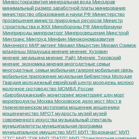
Минвостокразвития
минеральная вода
Минздрав
минимальный размер заработной платы
минирование
министерство образования и науки РФ
Министерство
просвещения
министр природных ресурсов
Министр
строительства и ЖКХ
Минобороны РФ
Минобрнауки
Минприроды
минпромторг
Минпросвещения
Минстрой
Минтранс
Минтруд
Минфин
Минэкономразвития
Минэнерго
МИР
митинг
Михаил Мишустин
Михаил Озимок
младенцы
Младушка
мнение
мнение_Кузовин
мнение_медицина
мнение_Райт
Мнение_Тиховский
мнение_экономика
мнения
многодетные семьи
многодетные_семьи
мобильная галерея
мобильная связь
мобильное приложение
модельная библиотека
Молодая
Гвардия
молодежный еврейский центр
молодежь
молоко
молочное скотоводство
МОМВД России
«Биробиджанский»
мониторинг
мониторинг цен
морг
морепродукты
Москва
Московское дело
мост
Мост в
Нижнеленинском
мотопомпа
мошенник
мошенники
мошенничество
МРОТ
мудрость
музей
музей
современного искусства
музыкальный спектакль
муниципалитеты
муниципальная программа
муниципальное имущество
МУП
МУП "Водоканал"
МУП
"ГТС"
МУП "ГУК
МУП "ПАТП"
МУП "Транспортная компания