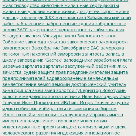
животноводство
животные
жилищные сертификаты
жилищные условия
жилье
жилье для детей-сирот
жильё
для подтопленцев
ЖКХ
журналистика
Забайкальский край
забег
заболевание
заброшенные здания
заброшенные
земли
ЗАГС
задержание
задолженность
займ
заказник
Ульдура
заказник Ульдуры
закон
Законодательное
Собрание
законодательство
законопреокт
законопроект
законороект
Заксобрание
Заксобрание ЕАО
заморозка
пенсионных накоплений
заморозки
занятость
запись в
школу
заповедник "Бастак"
заповедники
заработная плата
Заречье
зарплата
зарплаты
заслуженный работник ЖКХ
зачистка_судей
защита прав предпринимателей
защита
предпринимателей
здравоохранение
земледельцы
землетрясение
земля
земский доктор
Земский_учитель
зима пришла
змеи
змея
золотой губернатор
Золотухин
золотые медалисты
зоозащитники
Иван Благодырь
Иван
Голунов
Иван Проходцев
ИВЛ
ивс
Игорь Ткачев
игрушки
идиш
избиение
избирательная кампания
избирком
Известковый
измени жизнь к лучшему
Израиль
имена
импорт
инвалиды
инвестирование
инвестиции
инвестиционные проекты
индекс самоизоляции
индекс
человеческого развития
индексация
инновационное