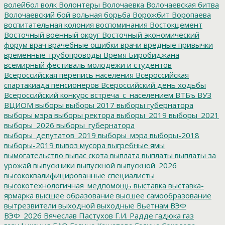
волейбол
волк
Волонтеры
Волочаевка
Волочаевская битва
Волочаевский бой
вольная борьба
Ворожбит
Воропаева
воспитательная колония
воспоминания
Востокцемент
Восточный военный округ
Восточный экономический
форум
врач
врачебные ошибки
врачи
вредные привычки
временные трубопроводы
Время Биробиджана
всемирный фестиваль молодежи и студентов
Всероссийская перепись населения
Всероссийская
спартакиада пенсионеров
Всероссийский день ходьбы
Всероссийский конкурс
встреча_с_населением
ВТБъ
ВУЗ
ВЦИОМ
выборы
выборы 2017
выборы губернатора
выборы мэра
выборы ректора
выборы_2019
выборы_2021
выборы_2026
выборы_губернатора
выборы_депутатов_2019
выборы_мэра
выборы-2018
выборы-2019
вывоз мусора
выгребные ямы
вымогательство
выпас скота
выплата
выплаты
выплаты за
урожай
выпускники
выпускной
выпускной_2026
высококвалифицированные специалисты
высокотехнологичная_медпомощь
выставка
выставка-
ярмарка
высшее образование
высшее самообразование
вытрезвители
выходной
выходные
Вьетнам
ВЭФ
ВЭФ_2026
Вячеслав Пастухов
Г.И. Радде
гадюка
газ