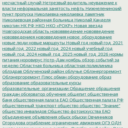
несчастный случай
Нетрезвый водитель
неуважение к
власти
неформальная занятость
нефть
Нижнеленинский
пункт пропуска
Николаевка
николаевка_памятник
Николаевская районная больница
Николай Канделя
никотин
НК РФ
НКО
НКО «РОКР»
Новая звезда
Новгородская область
нововвведение
нововведение
нововведениея
нововведения
новое_оборудование
новые люди
новые маршруты
Новый год
новый год_2021
новый год_2022
новый год_2024
новый учебный год
новый_год_2024
новый_год_2025
новый_год_2026
нормы
питания
норовирус
Нотр-Дам
ноябрь
обзор событий за
неделю
Областная больница
областная поликлиника
облздрав
Облученский район
облучье
Облэнергоремонт
Облэнергоремонт Плюс
обман
оборудование
образ
образование
образовательные курсы
образовательные_организации
Обращение
обращения
граждан
обсерватор
обучение
общепит
общественная
баня
общественная палата ЕАО
Общественная палата РФ
общественный транспорт
общество
общество "Знание"
общество инвалидов
Общество фотоискусства ЕАО
объединение
объявления
обыск
обыски
Овчинников
Огородова
ограбление
ограничение движения
ОГЭ
ОДН