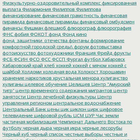
Физкультурно-оздоровительный комплекс
фиксированная
выплата
Филармония
Филиппов
Филиппова
финансирование
финансовая грамотность
финансовая
пирамида
финансовые пирамиды
финансовый омбудсмен
финансы
Фишман
флешмоб
флюорограф
флюорография
ФНС
фобия
ФОКОТ
фонд
Фонд кино
фонд_защитники_отечества
фонтаны
формирование
комфортной городской среды\
форум
фотовыставка
фотоискусство
фотохудожники
Франция
Фрейд
фрукты
ФСБ
ФСИН
ФСО
ФСС
ФССП
Фургал
футбол
Хабаровск
Хабаровский край
хлеб
хоккей
хоккей с мячом
хоккей с
шайбой
Холдоми
холодная вода
Холокост
Хорошавин
хранение наркотиков
хрустальная менора
хулиганство
хулиганы
целевое обучение
Целищев
Центр "Амурский
тигр"
центр временного содержания мигрантов
центр
занятости
Центр лечебной физкультуры
Центр
управления регионом
центральное водоснабжение
Центральный Банк
цены
цик
циклон
цирк
цифровое
телевидение
цифровой рубль
ЦСМ
ЦУР
Час земли
частичная мобилизация
Чемпионат Дальнего Востока по
футболу
черная дыра
черная икра
черные лесорубы
Черный куб
черный список
честные выборы
честные и