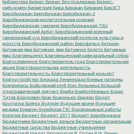
библиотека
бизнес
бизнес без поддержки
бизнес-
омбудсмен
биометрия
Бира
Биракан
Бирария
БирЗСТ
Биробидажан
Биробиджан
Биробиджан-2
Биробиджанская воспитательная колония
Биробиджанская таможня
Биробиджанская ТЭЦ
Биробиджанский Арбат
Биробиджанский военный
гарнизонный суд
Биробиджанский колледж культуры и
искусств
Биробиджанский район
Бирофельд
биткоин
битумная яма
битумная_яма
битумное болото
битумные
ямы
Благовещенск
Благовещенский кафедральный собор
Благословенное
благотворитель года
благотворительная
акция
благотворительная деятельность
благотворительность
благотворительный концерт
благоустройство
Блокада Ленинграда
боевые патроны
боеприпасы
Бойцовский клуб
бокс
больница
большой
этнографический диктант
бомба
бомбоубежище
Борис
Титов
Борохович
брак
браконьер
Бридер
брусит
брусчатка
Брянск
Будукан
будущие врачи
будущие
медики
Бумагин
Бурейская ГЭС
буровзрывные работы
Бурятия
Бюджет
бюджет 2017
бюджет Биробиджана
бюджетники
бюджетные деньги
бюджетные организации
бюджетные средства
бюджетные учреждения
бюджетный кредит
бюрократия
В. Путин
В.И. Ленин