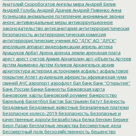
Анатолий Скоробогатов
Ангелы мира
Андрей Бялик
Андрей Голубь
Андрей Драчев
Андрей Пивенко
Анна
Кузнецова
аномальное потепление
анонимные звонки
анонс
антивандальные меры
антикоррупционное
законодательство
антисанитария
антитеррористическая
безопасность
антитеррористическая комиссия
антитеррористические учения
АО "ДГК"
АО "ДРСК"
апелляция
аппарат видеофиксации
апрель
аптека
Арашуков
Арбат
Арена
аренда земли
арендная плата
арест
арест счетов
Армия
Арнаполин
арт-объекты
Артеев
Артём Акименко
Артём Куликов
Архангельск
архив
архитектура
астероид
астрономия
асфальт
асфальтовое
покрытие
Атлет
аудиенция
аферисты
африканская чума
свиней
АЧС
аэропорт
аэрофлот
бал
банк
банк "Открытие"
Банк России
банки
банкноты
банковская карта
банковские_карты
банковский роуминг
банкротство
барельеф
баскетбол
Бастак
Бастрыкин
батут
Бедность
бездомные
бездомные животные
безналичные платежи
Безопасное колесо-2019
безопасность
Безопасные и
качественные дороги
безработица
белка
бензин
Беринг
Берл Лазар
бесплатные лекарства
Бессмертные дела
Бессмертный полк
бесхозяйственность
бешенство