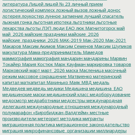
литература
Лицей
лицей № 23
личный прием
логистический комплеск
ложный вызов
ложный донос
лотерея
лоукостер
лунное затмение
лучший спасатель
лыжная гонка
льготная ипотека
льготники
льготные
лекарства
льготы
ЛЭП
люди ЕАО
люк
Магнитогорск
май
май_2026
майские праздники
майские_2026
майские_праздники_2026
МАК-2019
Мак-2020
Мак-2021
Макаров
Максим Акимов
Максим Семенов
Максим Шупиков
макулатура
Мама-предприниматель
Мамедов
маммография
мамография
мандарин
мандарины
Марвин
Токайер
Мария Костюк
Марк Кауфман
маркировка товаров
Марковский
март
март_2026
маска
Масленица
масочный
режим
массовое сокращение
Матвиенко
материнский
капитал
маткапитал
Махинько
Маяк
МВД
медаль
Медведев
медведь
медики
Медицина
медицина_ЕАО
медицинские маски
медицинский класс
медоборудование
медосмотр
медработники
медсестры
международная
делегация
международные отношения
международный
полумарафон «Биробиджан-Валдгейм»
местные
производители
метеорит
методика
мигранты
миграционная политика
миграционное законодательство
миграция
микрофинансовые_организации
миллиардеры