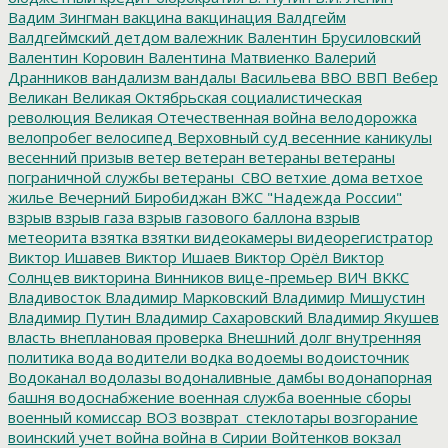
Вадим Зингман
вакцина
вакцинация
Валдгейм
Валдгеймский детдом
валежник
Валентин Брусиловский
Валентин Коровин
Валентина Матвиенко
Валерий
Дранников
вандализм
вандалы
Васильева
ВВО
ВВП
Вебер
Великан
Великая Октябрьская социалистическая
революция
Великая Отечественная война
велодорожка
велопробег
велосипед
Верховный суд
весенние каникулы
весенний призыв
ветер
ветеран
ветераны
ветераны
пограничной службы
ветераны_СВО
ветхие дома
ветхое
жилье
Вечерний Биробиджан
ВЖС "Надежда России"
взрыв
взрыв газа
взрыв газового баллона
взрыв
метеорита
взятка
взятки
видеокамеры
видеорегистратор
Виктор Ишавев
Виктор Ишаев
Виктор Орёл
Виктор
Солнцев
викторина
Винников
вице-премьер
ВИЧ
ВККС
Владивосток
Владимир Марковский
Владимир Мишустин
Владимир Путин
Владимир Сахаровский
Владимир Якушев
власть
внеплановая проверка
Внешний долг
внутренняя
политика
вода
водители
водка
водоемы
водоисточник
Водоканал
водолазы
водоналивные дамбы
водонапорная
башня
водоснабжение
военная служба
военные сборы
военный комиссар
ВОЗ
возврат_стеклотары
возгорание
воинский учет
война
война в Сирии
Войтенков
вокзал