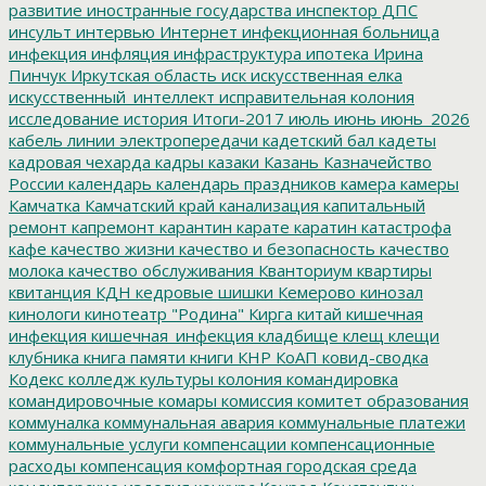
развитие
иностранные государства
инспектор ДПС
инсульт
интервью
Интернет
инфекционная больница
инфекция
инфляция
инфраструктура
ипотека
Ирина
Пинчук
Иркутская область
иск
искусственная елка
искусственный_интеллект
исправительная колония
исследование
история
Итоги-2017
июль
июнь
июнь_2026
кабель линии электропередачи
кадетский бал
кадеты
кадровая чехарда
кадры
казаки
Казань
Казначейство
России
календарь
календарь праздников
камера
камеры
Камчатка
Камчатский край
канализация
капитальный
ремонт
капремонт
карантин
карате
каратин
катастрофа
кафе
качество жизни
качество и безопасность
качество
молока
качество обслуживания
Кванториум
квартиры
квитанция
КДН
кедровые шишки
Кемерово
кинозал
кинологи
кинотеатр "Родина"
Кирга
китай
кишечная
инфекция
кишечная_инфекция
кладбище
клещ
клещи
клубника
книга памяти
книги
КНР
КоАП
ковид-сводка
Кодекс
колледж культуры
колония
командировка
командировочные
комары
комиссия
комитет образования
коммуналка
коммунальная авария
коммунальные платежи
коммунальные услуги
компенсации
компенсационные
расходы
компенсация
комфортная городская среда