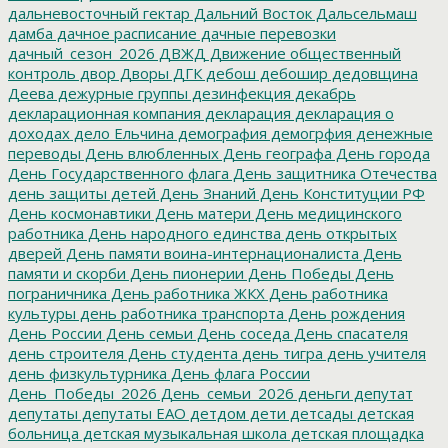
дальневосточный гектар
Дальний Восток
Дальсельмаш
дамба
дачное расписание
дачные перевозки
дачный_сезон_2026
ДВЖД
Движение общественный
контроль
двор
Дворы
ДГК
дебош
дебошир
дедовщина
Деева
дежурные группы
дезинфекция
декабрь
декларационная компания
декларация
декларация о
доходах
дело Ельчина
демография
демогрфия
денежные
переводы
День влюбленных
День географа
День города
День Государственного флага
День защитника Отечества
день защиты детей
День Знаний
День Конституции РФ
День космонавтики
День матери
День медицинского
работника
День народного единства
день открытых
дверей
День памяти воина-интернационалиста
День
памяти и скорби
День пионерии
День Победы
День
пограничника
День работника ЖКХ
День работника
культуры
день работника транспорта
День рождения
День России
День семьи
День соседа
День спасателя
день строителя
День студента
день тигра
день учителя
день физкультурника
День флага России
День_Победы_2026
День_семьи_2026
деньги
депутат
депутаты
депутаты ЕАО
детдом
дети
детсады
детская
больница
детская музыкальная школа
детская площадка