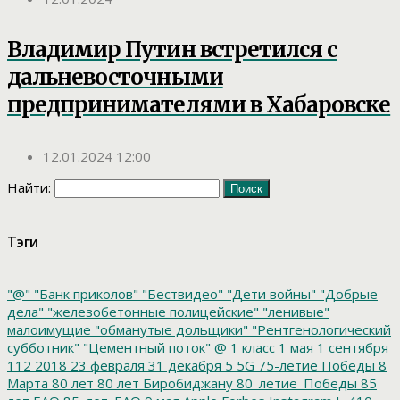
Владимир Путин встретился с
дальневосточными
предпринимателями в Хабаровске
12.01.2024 12:00
Найти:
Тэги
"@"
"Банк приколов"
"Бествидео"
"Дети войны"
"Добрые
дела"
"железобетонные полицейские"
"ленивые"
малоимущие
"обманутые дольщики"
"Рентгенологический
субботник"
"Цементный поток"
@
1 класс
1 мая
1 сентября
112
2018
23 февраля
31 декабря
5
5G
75-летие Победы
8
Марта
80 лет
80 лет Биробиджану
80_летие_Победы
85