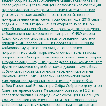
вещей
сбор на здравоохранение
свадьба
свалка
свалки
светофоры
свищ
связь
священнослужитель
секта
секция
акробатики
сельские врачи
сельские жители
сельский
учитель
сельское хозяйство
сельскохозяйственная
ярмарка
семена
семья
семья года
Семья года-2019
семья
года-2020
Семья года-2021
Сенаторы
сено
сентябрь
Сергей Ерёмин
Сергей Солтус
Сергей Фургал
сертификат
сибиреязвенные захоронения
сигареты
СИЗО
сирена
Сирия
Сироткин
сироты
система оповещения
система
оповещения населения
СК
СК России
СК РФ
СК РФ по
Хабаровскому краю
сказка
скандал
сквер
сквер
пограничников
скейт-парк
скидка
скидки и акции
склад
вооружения и боеприпасов
склад пиломатериалов
скорая
Скорая помощь
СКУД
СКУДы
Следственный комитет
Слет
будущих медиков
служебная командировка
служебные
собаки
смертность
смертность населения
смерть на
рабочем месте
СМИ
Смидович
Смидовичский район
смотровая площадка
СМП
снег
снегопад
снюс
собаки
собор Парижской Богоматери
Собра
Собрание депутатов
Совет ветеранов
Совет Федерации
советские ГОСТы
советские зарплаты
Совфед
Сокол
сокращения
Солнцев
Солтус
Солцнев
соотечественники
Сопка
соревнования
сотовая связь
сотрудничество
соцвыплаты
соцзащита