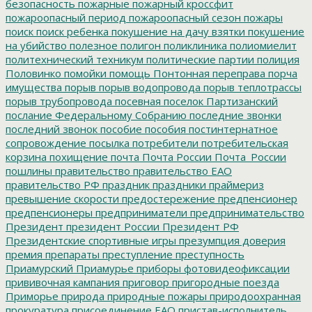
безопасность
пожарные
пожарный кроссфит
пожароопасный период
пожароопасный сезон
пожары
поиск
поиск ребенка
покушение на дачу взятки
покушение
на убийство
полезное
полигон
поликлиника
полиомиелит
политехнический техникум
политические партии
полиция
Половинко
помойки
помощь
Понтонная переправа
порча
имущества
порыв
порыв водопровода
порыв теплотрассы
порыв трубопровода
посевная
поселок Партизанский
послание Федеральному Собранию
последние звонки
последний звонок
пособие
пособия
постинтернатное
сопровождение
посылка
потребители
потребительская
корзина
похищение
почта
Почта России
Почта_России
пошлины
правительство
правительство ЕАО
правительство РФ
праздник
праздники
праймериз
превышение скорости
предостережение
предпенсионер
предпенсионеры
предприниматели
предпринимательство
Президент
президент России
Президент РФ
Президентские спортивные игры
презумпция доверия
премия
препараты
преступление
преступность
Приамурский
Приамурье
приборы фотовидеофиксации
прививочная кампания
приговор
пригородные поезда
Приморье
природа
природные пожары
природоохранная
прокуратура
присоединение ЕАО
пристав-исполнитель