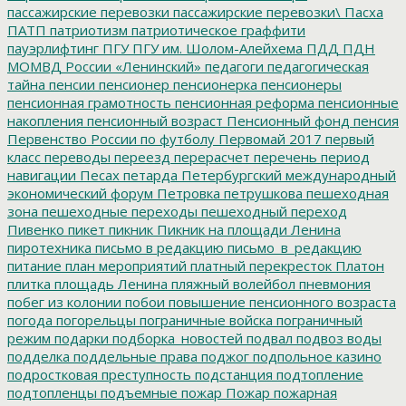
пассажирские перевозки
пассажирские перевозки\
Пасха
ПАТП
патриотизм
патриотическое граффити
пауэрлифтинг
ПГУ
ПГУ им. Шолом-Алейхема
ПДД
ПДН
МОМВД России «Ленинский»
педагоги
педагогическая
тайна
пенсии
пенсионер
пенсионерка
пенсионеры
пенсионная грамотность
пенсионная реформа
пенсионные
накопления
пенсионный возраст
Пенсионный фонд
пенсия
Первенство России по футболу
Первомай 2017
первый
класс
переводы
переезд
перерасчет
перечень
период
навигации
Песах
петарда
Петербургский международный
экономический форум
Петровка
петрушкова
пешеходная
зона
пешеходные переходы
пешеходный переход
Пивенко
пикет
пикник
Пикник на площади Ленина
пиротехника
письмо в редакцию
письмо_в_редакцию
питание
план мероприятий
платный перекресток
Платон
плитка
площадь Ленина
пляжный волейбол
пневмония
побег из колонии
побои
повышение пенсионного возраста
погода
погорельцы
пограничные войска
пограничный
режим
подарки
подборка_новостей
подвал
подвоз воды
подделка
поддельные права
поджог
подпольное казино
подростковая преступность
подстанция
подтопление
подтопленцы
подъемные
пожар
Пожар
пожарная