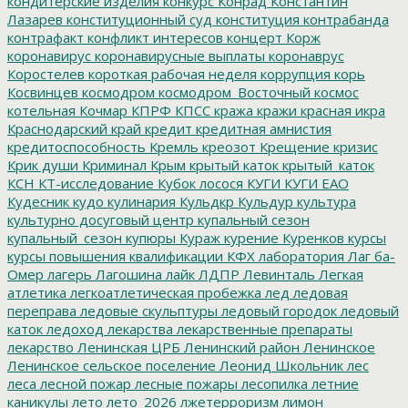
кондитерские изделия
конкурс
Конрад
Константин
Лазарев
конституционный суд
конституция
контрабанда
контрафакт
конфликт интересов
концерт
Корж
коронавирус
коронавирусные выплаты
коронаврус
Коростелев
короткая рабочая неделя
коррупция
корь
Косвинцев
космодром
космодром_Восточный
космос
котельная
Кочмар
КПРФ
КПСС
кража
кражи
красная икра
Краснодарский край
кредит
кредитная амнистия
кредитоспособность
Кремль
креозот
Крещение
кризис
Крик души
Криминал
Крым
крытый каток
крытый_каток
КСН
КТ-исследование
Кубок лосося
КУГИ
КУГИ ЕАО
Кудесник
кудо
кулинария
Кульдкр
Кульдур
культура
культурно досуговый центр
купальный сезон
купальный_сезон
купюры
Кураж
курение
Куренков
курсы
курсы повышения квалификации
КФХ
лаборатория
Лаг ба-
Омер
лагерь
Лагошина
лайк
ЛДПР
Левинталь
Легкая
атлетика
легкоатлетическая пробежка
лед
ледовая
переправа
ледовые скульптуры
ледовый городок
ледовый
каток
ледоход
лекарства
лекарственные препараты
лекарство
Ленинская ЦРБ
Ленинский район
Ленинское
Ленинское сельское поселение
Леонид Школьник
лес
леса
лесной пожар
лесные пожары
лесопилка
летние
каникулы
лето
лето_2026
лжетерроризм
лимон