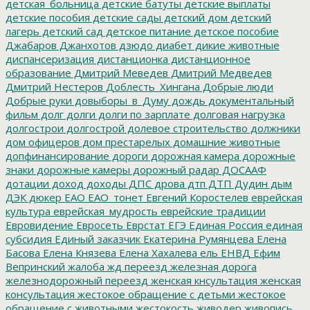
детская_больница
детские батуты
детские выплаты
детские пособия
детские сады
детский дом
детский
лагерь
детский сад
детское питание
детское пособие
Джабаров
Джанхотов
дзюдо
диабет
дикие животные
диспансеризация
дистанционка
дистанционное
образование
Дмитрий Меведев
Дмитрий Медведев
Дмитрий Нестеров
Доблесть_Хингана
Добрые люди
Добрые руки
довыборы_в_Думу
дождь
документальный
фильм
долг
долги
долги по зарплате
долговая нагрузка
долгострои
долгострой
долевое строительство
должники
дом офицеров
дом престарелых
домашние животные
допфинансирование
дороги
дорожная камера
дорожные
знаки
дорожные камеры
дорожный радар
ДОСААФ
дотации
доход
доходы
ДПС
дрова
дтп
ДТП
Дудин
дым
ДЭК
дюкер
ЕАО
ЕАО_тонет
Евгений Коростелев
еврейская
культура
еврейская_мудрость
еврейские традиции
Евровидение
Евросеть
Еврстат
ЕГЭ
Единая Россия
единая
субсидия
Единый заказчик
Екатерина Румянцева
Елена
Басова
Елена Князева
Елена Хахалева
ель
ЕНВД
Ефим
Вепринский
жалоба
жд переезд
железная дорога
железнодорожный переезд
женская кнсультация
женская
консультация
жестокое обращение с детьми
жестокое
обращение с животными
жестокость
живодер
живопись