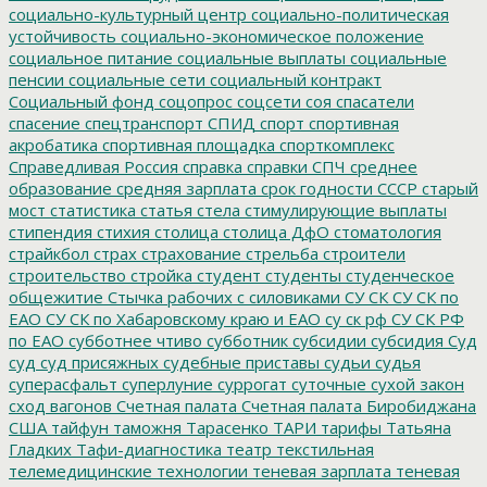
социально-культурный центр
социально-политическая
устойчивость
социально-экономическое положение
социальное питание
социальные выплаты
социальные
пенсии
социальные сети
социальный контракт
Социальный фонд
соцопрос
соцсети
соя
спасатели
спасение
спецтранспорт
СПИД
спорт
спортивная
акробатика
спортивная площадка
спорткомплекс
Справедливая Россия
справка
справки
СПЧ
среднее
образование
средняя зарплата
срок годности
СССР
старый
мост
статистика
статья
стела
стимулирующие выплаты
стипендия
стихия
столица
столица ДфО
стоматология
страйкбол
страх
страхование
стрельба
строители
строительство
стройка
студент
студенты
студенческое
общежитие
Стычка рабочих с силовиками
СУ СК
СУ СК по
ЕАО
СУ СК по Хабаровскому краю и ЕАО
су ск рф
СУ СК РФ
по ЕАО
субботнее чтиво
субботник
субсидии
субсидия
Суд
суд
суд присяжных
судебные приставы
судьи
судья
суперасфальт
суперлуние
суррогат
суточные
сухой закон
сход вагонов
Счетная палата
Счетная палата Биробиджана
США
тайфун
таможня
Тарасенко
ТАРИ
тарифы
Татьяна
Гладких
Тафи-диагностика
театр
текстильная
телемедицинские технологии
теневая зарплата
теневая