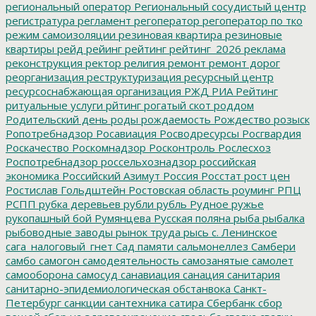
региональный оператор
Региональный сосудистый центр
регистратура
регламент
регоператор
регоператор по тко
режим самоизоляции
резиновая квартира
резиновые
квартиры
рейд
рейинг
рейтинг
рейтинг_2026
реклама
реконструкция
ректор
религия
ремонт
ремонт дорог
реорганизация
реструктуризация
ресурсный центр
ресурсоснабжающая организация
РЖД
РИА Рейтинг
ритуальные услуги
рйтинг
рогатый скот
роддом
Родительский день
роды
рождаемость
Рождество
розыск
Ропотребнадзор
Росавиация
Росводресурсы
Росгвардия
Роскачество
Роскомнадзор
Росконтроль
Рослесхоз
Роспотребнадзор
россельхознадзор
российская
экономика
Российский Азимут
Россия
Росстат
рост цен
Ростислав Гольдштейн
Ростовская область
роуминг
РПЦ
РСПП
рубка деревьев
рубли
рубль
Рудное
ружье
рукопашный бой
Румянцева
Русская поляна
рыба
рыбалка
рыбоводные заводы
рынок труда
рысь
с. Ленинское
сага_налоговый_гнет
Сад памяти
сальмонеллез
Самбери
самбо
самогон
самодеятельность
самозанятые
самолет
самооборона
самосуд
санавиация
санация
санитария
санитарно-эпидемиологическая обстанвока
Санкт-
Петербург
санкции
сантехника
сатира
Сбербанк
сбор