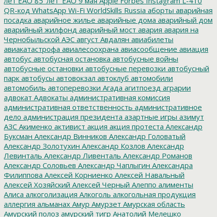
лет ЕАО
85_лет_ЕАО
9 мая
Apple
Forbes
Instagram
L-410
QR-код
WhatsApp
Wi-Fi
WorldSkills Russia
аборты
аварийная
посадка
аварийное жилье
аварийные дома
аварийный дом
аварийный жилфонд
аварийный мост
авария
авария на
Чернобыльской АЭС
август
Авдалян
авиабилеты
авиакатастрофа
авиалесоохрана
авиасообщение
авиация
автобус
автобусная остановка
автобусные войны
автобусные остановки
автобусные перевозки
автобусный
парк
автобусы
автовокзал
автоклуб
автомобили
автомобиль
автоперевозки
Агада
агитпоезд
аграрии
адвокат
Адвокаты
административная комиссия
административная ответственность
административное
дело
администрация президента
азартные игры
азимут
АЗС
Акименко
активист
акция
акция протеста
Александр
Буксман
Александр Винников
Александр Головатый
Александр Золотухин
Александр Козлов
Александр
Левинталь
Александр Ливенталь
Александр Романов
Александр Соловьев
Александр Чаплыгин
Александра
Филиппова
Алексей Корниенко
Алексей Навальный
Алексей Хозяйский
Алексей Черный
Алеппо
алименты
Алиса
алкоголизация
Алкоголь
алкогольная продукция
аллергия
альманах
Амур
Амурзет
Амурская область
Амурский полоз
амурский тигр
Анатолий Мелешко