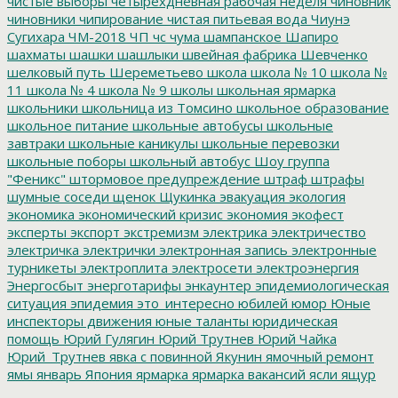
чистые выборы
четырехдневная рабочая неделя
чиновник
чиновники
чипирование
чистая питьевая вода
Чиунэ
Сугихара
ЧМ-2018
ЧП
чс
чума
шампанское
Шапиро
шахматы
шашки
шашлыки
швейная фабрика
Шевченко
шелковый путь
Шереметьево
школа
школа № 10
школа №
11
школа № 4
школа № 9
школы
школьная ярмарка
школьники
школьница из Томсино
школьное образование
школьное питание
школьные автобусы
школьные
завтраки
школьные каникулы
школьные перевозки
школьные поборы
школьный автобус
Шоу группа
"Феникс"
штормовое предупреждение
штраф
штрафы
шумные соседи
щенок
Щукинка
эвакуация
экология
экономика
экономический кризис
экономия
экофест
эксперты
экспорт
экстремизм
электрика
электричество
электричка
электрички
электронная запись
электронные
турникеты
электроплита
электросети
электроэнергия
Энергосбыт
энерготарифы
энкаунтер
эпидемиологическая
ситуация
эпидемия
это_интересно
юбилей
юмор
Юные
инспекторы движения
юные таланты
юридическая
помощь
Юрий Гулягин
Юрий Трутнев
Юрий Чайка
Юрий_Трутнев
явка с повинной
Якунин
ямочный ремонт
ямы
январь
Япония
ярмарка
ярмарка вакансий
ясли
ящур