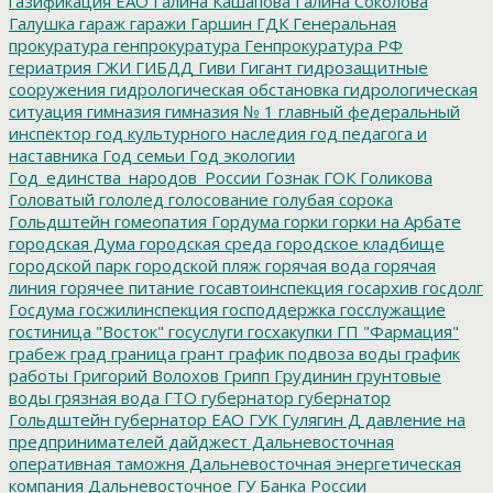
газификация ЕАО
Галина Кашапова
Галина Соколова
Галушка
гараж
гаражи
Гаршин
ГДК
Генеральная
прокуратура
генпрокуратура
Генпрокуратура РФ
гериатрия
ГЖИ
ГИБДД
Гиви
Гигант
гидрозащитные
сооружения
гидрологическая обстановка
гидрологическая
ситуация
гимназия
гимназия № 1
главный федеральный
инспектор
год культурного наследия
год педагога и
наставника
Год семьи
Год экологии
Год_единства_народов_России
Гознак
ГОК
Голикова
Головатый
гололед
голосование
голубая сорока
Гольдштейн
гомеопатия
Гордума
горки
горки на Арбате
городская Дума
городская среда
городское кладбище
городской парк
городской пляж
горячая вода
горячая
линия
горячее питание
госавтоинспекция
госархив
госдолг
Госдума
госжилинспекция
господдержка
госслужащие
гостиница "Восток"
госуслуги
госхакупки
ГП "Фармация"
грабеж
град
граница
грант
график подвоза воды
график
работы
Григорий Волохов
Грипп
Грудинин
грунтовые
воды
грязная вода
ГТО
губернатор
губернатор
Гольдштейн
губернатор ЕАО
ГУК
Гулягин
Д
давление на
предпринимателей
дайджест
Дальневосточная
оперативная таможня
Дальневосточная энергетическая
компания
Дальневосточное ГУ Банка России