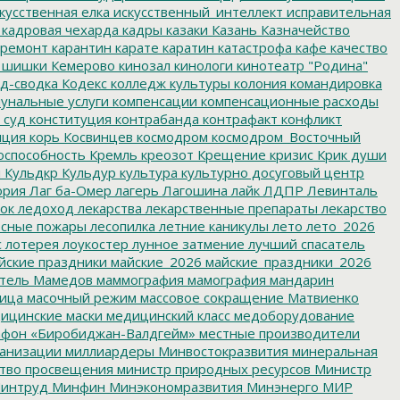
кусственная елка
искусственный_интеллект
исправительная
кадровая чехарда
кадры
казаки
Казань
Казначейство
ремонт
карантин
карате
каратин
катастрофа
кафе
качество
 шишки
Кемерово
кинозал
кинологи
кинотеатр "Родина"
д-сводка
Кодекс
колледж культуры
колония
командировка
унальные услуги
компенсации
компенсационные расходы
 суд
конституция
контрабанда
контрафакт
конфликт
пция
корь
Косвинцев
космодром
космодром_Восточный
оспособность
Кремль
креозот
Крещение
кризис
Крик души
я
Кульдкр
Кульдур
культура
культурно досуговый центр
ория
Лаг ба-Омер
лагерь
Лагошина
лайк
ЛДПР
Левинталь
ок
ледоход
лекарства
лекарственные препараты
лекарство
сные пожары
лесопилка
летние каникулы
лето
лето_2026
с
лотерея
лоукостер
лунное затмение
лучший спасатель
йские праздники
майские_2026
майские_праздники_2026
тель
Мамедов
маммография
мамография
мандарин
ица
масочный режим
массовое сокращение
Матвиенко
ицинские маски
медицинский класс
медоборудование
фон «Биробиджан-Валдгейм»
местные производители
анизации
миллиардеры
Минвостокразвития
минеральная
тво просвещения
министр природных ресурсов
Министр
интруд
Минфин
Минэкономразвития
Минэнерго
МИР