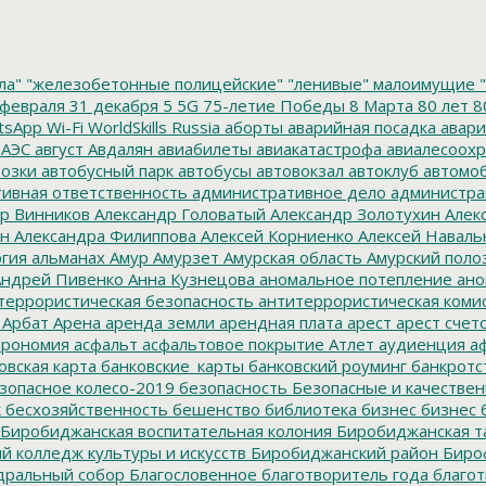
ла"
"железобетонные полицейские"
"ленивые" малоимущие
"
февраля
31 декабря
5
5G
75-летие Победы
8 Марта
80 лет
8
tsApp
Wi-Fi
WorldSkills Russia
аборты
аварийная посадка
авари
 АЭС
август
Авдалян
авиабилеты
авиакатастрофа
авиалесоохр
озки
автобусный парк
автобусы
автовокзал
автоклуб
автомо
ивная ответственность
административное дело
администра
р Винников
Александр Головатый
Александр Золотухин
Алек
ин
Александра Филиппова
Алексей Корниенко
Алексей Наваль
гия
альманах
Амур
Амурзет
Амурская область
Амурский поло
ндрей Пивенко
Анна Кузнецова
аномальное потепление
ано
террористическая безопасность
антитеррористическая коми
Арбат
Арена
аренда земли
арендная плата
арест
арест счет
трономия
асфальт
асфальтовое покрытие
Атлет
аудиенция
аф
овская карта
банковские_карты
банковский роуминг
банкротс
зопасное колесо-2019
безопасность
Безопасные и качестве
к
бесхозяйственность
бешенство
библиотека
бизнес
бизнес 
Биробиджанская воспитательная колония
Биробиджанская т
 колледж культуры и искусств
Биробиджанский район
Биро
дральный собор
Благословенное
благотворитель года
благот