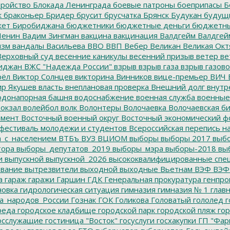
тройство
Блокада Ленинграда
боевые патроны
боеприпасы
Б
к
браконьер
Бридер
брусит
брусчатка
Брянск
Будукан
будущи
ет Биробиджана
бюджетники
бюджетные деньги
бюджетны
Ленин
Вадим Зингман
вакцина
вакцинация
Валдгейм
Валдгей
изм
вандалы
Васильева
ВВО
ВВП
Вебер
Великан
Великая Окт
ерховный суд
весенние каникулы
весенний призыв
ветер
ве
иджан
ВЖС "Надежда России"
взрыв
взрыв газа
взрыв газово
рёл
Виктор Солнцев
викторина
Винников
вице-премьер
ВИЧ
р Якушев
власть
внеплановая проверка
Внешний долг
внутр
донапорная башня
водоснабжение
военная служба
военные
окзал
волейбол
волк
Волонтеры
Волочаевка
Волочаевская б
емент
Восточный военный округ
Восточный экономический ф
фестиваль молодежи и студентов
Всероссийская перепись н
а_с_населением
ВТБъ
ВУЗ
ВЦИОМ
выборы
выборы 2017
выбо
тора
выборы_депутатов_2019
выборы_мэра
выборы-2018
вы
и
выпускной
выпускной_2026
высококвалифицированные спе
вание
вытрезвители
выходной
выходные
Вьетнам
ВЭФ
ВЭФ
а
гараж
гаражи
Гаршин
ГДК
Генеральная прокуратура
генпро
новка
гидрологическая ситуация
гимназия
гимназия № 1
глав
а_народов_России
Гознак
ГОК
Голикова
Головатый
гололед
г
реда
городское кладбище
городской парк
городской пляж
гор
осслужащие
гостиница "Восток"
госуслуги
госхакупки
ГП "Фар