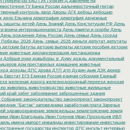
н
губернатор ЕАО
ГУК
Гулягин
Д
давление на
восточное ГУ Банка России
дальневосточный гектар
твенный контроль
двор
Дворы
ДГК
дебош
дебошир
х
дело Ельчина
демография
демогрфия
денежные
ь защиты детей
День Знаний
День Конституции РФ
День
и воина-интернационалиста
День памяти и скорби
День
День рождения
День России
День семьи
День соседа
_Победы_2026
День_семьи_2026
деньги
депутат
депутаты
а
детские батуты
детские выплаты
детские пособия
детские
кие животные
диспансеризация
дистанционка
и
Добрые руки
довыборы_в_Думу
дождь
документальный
фицеров
дом престарелых
домашние животные
ход
доходы
ДПС
дрова
ДТП
дтп
Дудин
дым
ДЭК
дюкер
ть
Еврстат
ЕГЭ
Единая Россия
единая субсидия
Единый
езд
железная дорога
железнодорожный переезд
женская
дер
живопись
животноводство
животные
жилищные
ий край
забег
заболевание
заброшенные здания
 Собрание
законодательство
законопреокт
законопроект
ведник "Бастак"
заповедники
заработная плата
Заречье
лей
здравоохранение
земледельцы
землетрясение
земля
ники
Иван Благодырь
Иван Голунов
Иван Проходцев
ИВЛ
аиль
имена
импорт
инвалиды
инвестирование
инвестиции
остранные государства
инспектор ДПС
инсульт
интервью