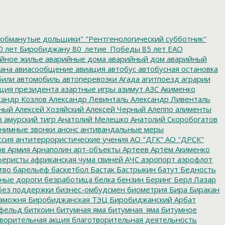
обманутые дольщики"
"Рентгенологический субботник"
0 лет Биробиджану
80_летие_Победы
85 лет ЕАО
йное жилье
аварийные дома
аварийный дом
аварийный
ана
авиасообщение
авиация
автобус
автобусная остановка
били
автомобиль
автоперевозки
Агада
агитпоезд
аграрии
ция президента
азартные игры
азимут
АЗС
Акименко
сандр Козлов
Александр Левинталь
Александр Ливенталь
ный
Алексей Хозяйский
Алексей Черный
Алеппо
алименты
з
амурский тигр
Анатолий Мелешко
Анатолий Скоробогатов
нимные звонки
анонс
антивандальные меры
ссия
антитеррористические учения
АО "ДГК"
АО "ДРСК"
ов
Армия
Арнаполин
арт-объекты
Артеев
Артём Акименко
еристы
африканская чума свиней
АЧС
аэропорт
аэрофлот
тво
барельеф
баскетбол
Бастак
Бастрыкин
батут
Бедность
нные дороги
безработица
белка
бензин
Беринг
Берл Лазар
без поддержки
бизнес-омбудсмен
биометрия
Бира
Биракан
аможня
Биробиджанская ТЭЦ
Биробиджанский Арбат
фельд
биткоин
битумная яма
битумная_яма
битумное
ворительная акция
благотворительная деятельность