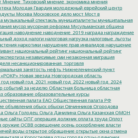
т
Мнение_Тиховский
мнение_экономика
мнения
отека
Молодая Гвардия
молодежный еврейский центр
одукты
Москва
Московское дело
мост
Мост в
ва
музыкальный спектакль
муниципалитеты
муниципальная
пания
мусор
мусорная реформа
Мусульманская община
гация
наводнение
наводнение_2019
награда
награждение
льный доход
налоги
налоговая нагрузка
налоговые_льготы
астения
наркотики
нарушение прав инвалидов
нарушение
ивант
национальный рейтинг
национальный рейтинг
экспертиза
независимые сми
незаконная миграция
деля
несанкционированная_торговля
рмальная занятость
нефть
Нижнеленинский пункт
 «РОКР»
Новая звезда
Новгородская область
 год
новый год_2021
новый год_2022
новый год_2024
р событий за неделю
Областная больница
областная
аз
образование
образовательные курсы
ественная палата ЕАО
Общественная палата РФ
ие
объявления
обыск
обыски
Овчинников
Огородова
да
Ольга Голодец
Ольга Данилина
Ольга Казанская
ОМОН
ные сайты
ОПГ
операция должник
оплата труда
Оплот
в
оружие
ОСВВ
освещение
осень
оскорбление власти
рячей воды
открытое обращение
открытые окна
отмена
евинталя и Коростелёва
отцы города
отцы-одиночки