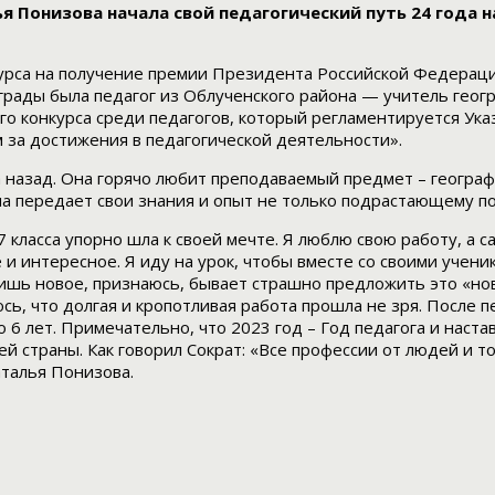
я Понизова начала свой педагогический путь 24 года н
курса на получение премии Президента Российской Федерац
аграды была педагог из Облученского района — учитель геог
ого конкурса среди педагогов, который регламентируется 
 за достижения в педагогической деятельности».
а назад. Она горячо любит преподаваемый предмет – географ
а передает свои знания и опыт не только подрастающему по
7 класса упорно шла к своей мечте. Я люблю свою работу, а 
 и интересное. Я иду на урок, чтобы вместе со своими учен
ишь новое, признаюсь, бывает страшно предложить это «нов
сь, что долгая и кропотливая работа прошла не зря. После 
лет. Примечательно, что 2023 год – Год педагога и настав
 страны. Как говорил Сократ: «Все профессии от людей и тол
аталья Понизова.