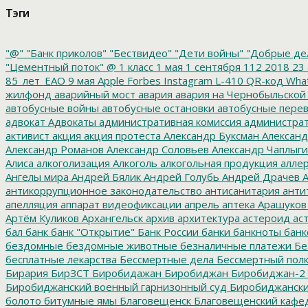
Тэги
"@"
"Банк приколов"
"Бествидео"
"Дети войны"
"Добрые де
"Цементный поток"
@
1 класс
1 мая
1 сентября
112
2018
23 
85_лет_ЕАО
9 мая
Apple
Forbes
Instagram
L-410
QR-код
Wha
жилфонд
аварийный мост
авария
авария на Чернобыльской
автобусные войны
автобусные остановки
автобусные перев
адвокат
Адвокаты
административная комиссия
администрат
активист
акция
акция протеста
Александр Буксман
Александ
Александр Романов
Александр Соловьев
Александр Чаплыг
Алиса
алкоголизация
Алкоголь
алкогольная продукция
аллер
Ангелы мира
Андрей Бялик
Андрей Голубь
Андрей Драчев
А
антикоррупционное законодательство
антисанитария
анти
апелляция
аппарат видеофиксации
апрель
аптека
Арашуков
Артём Куликов
Архангельск
архив
архитектура
астероид
ас
бал
банк
банк "Открытие"
Банк России
банки
банкноты
банк
бездомные
бездомные животные
безналичные платежи
Бе
бесплатные лекарства
Бессмертные дела
Бессмертный пол
Бирария
БирЗСТ
Биробидажан
Биробиджан
Биробиджан-2
Биробиджанский военный гарнизонный суд
Биробиджанский
болото
битумные ямы
Благовещенск
Благовещенский кафе