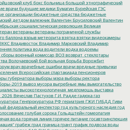
ойцовский клуб
бокс
больница
большой этнографический
е врачи
будущие медики
Бумагин
Бурейская ГЭС
е организации
бюджетные средства
бюджетные
мский детдом
валежник
Валентин Брусиловский
Валентин
ябрьская социалистическая революция
Великая
теран
ветераны
ветераны пограничной службы
го баллона
взрыв метеорита
взятка
взятки
видеокамеры
ВККС
Владивосток
Владимир Марковский
Владимир
енняя политика
вода
водители
водка
водоемы
 сборы
военный комиссар
ВОЗ
возврат_стеклотары
итва
Волочаевский бой
вольная борьба
Ворожбит
орум
врач
врачебные ошибки
врачи
вредные привычки
аселения
Всероссийская спартакиада пенсионеров
ры губернатора
выборы мэра
выборы ректора
боры-2019
вывоз мусора
выгребные ямы
вымогательство
циалисты
высокотехнологичная_медпомощь
выставка
_2026
Вячеслав Пастухов
Г.И. Радде
гадюка
газ
куратура
Генпрокуратура РФ
гериатрия
ГЖИ
ГИБДД
Гиви
ный федеральный инспектор
год культурного наследия
год
олосование
голубая сорока
Гольдштейн
гомеопатия
ячая вода
горячая линия
горячее питание
госавтоинспекция
мация"
грабеж
град
граница
грант
график подвоза воды