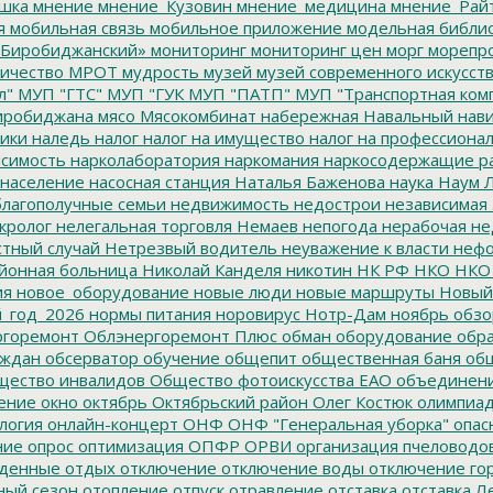
шка
мнение
мнение_Кузовин
мнение_медицина
мнение_Рай
я
мобильная связь
мобильное приложение
модельная библи
Биробиджанский»
мониторинг
мониторинг цен
морг
морепр
ичество
МРОТ
мудрость
музей
музей современного искусст
л"
МУП "ГТС"
МУП "ГУК
МУП "ПАТП"
МУП "Транспортная ком
иробиджана
мясо
Мясокомбинат
набережная
Навальный
нави
ики
наледь
налог
налог на имущество
налог на профессиона
симость
нарколаборатория
наркомания
наркосодержащие р
население
насосная станция
Наталья Баженова
наука
Наум Л
лагополучные семьи
недвижимость
недострои
независимая 
кролог
нелегальная торговля
Немаев
непогода
нерабочая не
тный случай
Нетрезвый водитель
неуважение к власти
нефо
йонная больница
Николай Канделя
никотин
НК РФ
НКО
НКО
ия
новое_оборудование
новые люди
новые маршруты
Новый
_год_2026
нормы питания
норовирус
Нотр-Дам
ноябрь
обзо
горемонт
Облэнергоремонт Плюс
обман
оборудование
обр
аждан
обсерватор
обучение
общепит
общественная баня
общ
ество инвалидов
Общество фотоискусства ЕАО
объединен
ение
окно
октябрь
Октябрьский район
Олег Костюк
олимпиа
логия
онлайн-концерт
ОНФ
ОНФ "Генеральная уборка"
опас
ние
опрос
оптимизация
ОПФР
ОРВИ
организация пчеловодо
денные
отдых
отключение
отключение воды
отключение го
ный сезон
отопление
отпуск
отравление
отставка
отставка Л