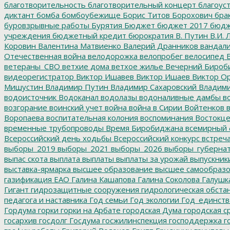
благотворительность
благотворительный концерт
благоус
диктант
бомба
бомбоубежище
Борис Титов
Борохович
бра
буровзрывные работы
Бурятия
Бюджет
бюджет 2017
бюдж
учреждения
бюджетный кредит
бюрократия
В. Путин
В.И. 
Коровин
Валентина Матвиенко
Валерий Дранников
вандал
Отечественная война
велодорожка
велопробег
велосипед
В
ветераны_СВО
ветхие дома
ветхое жилье
Вечерний Бироб
видеорегистратор
Виктор Ишавев
Виктор Ишаев
Виктор О
Мишустин
Владимир Путин
Владимир Сахаровский
Владими
водоисточник
Водоканал
водолазы
водоналивные дамбы
во
возгорание
воинский учет
война
война в Сирии
Войтенков
в
Воропаева
воспитательная колония
воспоминания
Востокц
временные трубопроводы
Время Биробиджана
всемирный 
Всероссийский день ходьбы
Всероссийский конкурс
встреч
выборы_2019
выборы_2021
выборы_2026
выборы_губерна
выпас скота
выплата
выплаты
выплаты за урожай
выпускник
выставка-ярмарка
высшее образование
высшее самообразо
газификация ЕАО
Галина Кашапова
Галина Соколова
Галушк
Гигант
гидрозащитные сооружения
гидрологическая обста
педагога и наставника
Год семьи
Год экологии
Год_единств
Гордума
горки
горки на Арбате
городская Дума
городская с
госархив
госдолг
Госдума
госжилинспекция
господдержка
г