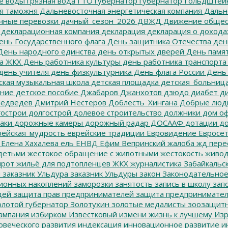
е воды
грязная вода
ГТО
губернатор
губернатор Гольдштей
я таможня
Дальневосточная энергетическая компания
Дальне
чные перевозки
дачный_сезон_2026
ДВЖД
Движение общес
декларационная компания
декларация
декларация о дохода
нь Государственного флага
День защитника Отечества
ден
ень народного единства
день открытых дверей
День памят
а ЖКХ
День работника культуры
день работника транспорта
день учителя
день физкультурника
День флага России
День
ская музыкальная школа
детская площадка
детская_больниц
ание
детское пособие
Джабаров
Джанхотов
дзюдо
диабет
ди
едведев
Дмитрий Нестеров
Доблесть_Хингана
Добрые люд
острои
долгострой
долевое строительство
должники
дом о
аки
дорожные камеры
дорожный радар
ДОСААФ
дотации
до
ейская_мудрость
еврейские традиции
Евровидение
Евросе
Елена Хахалева
ель
ЕНВД
Ефим Вепринский
жалоба
жд пере
детьми
жестокое обращение с животными
жестокость
живо
ирот
жильё для подтопленцев
ЖКХ
журналистика
Забайкальск
м
заказник Ульдура
заказник Ульдуры
закон
Законодательное
ионных накоплений
заморозки
занятость
запись в школу
запо
дей
защита прав предпринимателей
защита предпринимате
лотой губернатор
Золотухин
золотые медалисты
зоозащит
ампания
избирком
Известковый
измени жизнь к лучшему
Изр
овеческого развития
индексация
инновационное развитие
ин