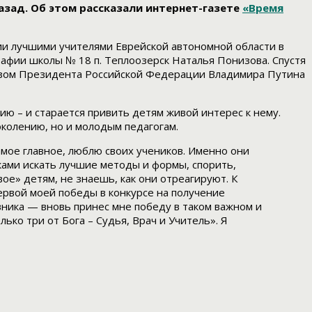
азад. Об этом рассказали интернет-газете
«Время
ии лучшими учителями Еврейской автономной области в
рафии школы № 18 п. Теплоозерск Наталья Понизова. Спустя
Указом Президента Российской Федерации Владимира Путина
ию – и старается привить детям живой интерес к нему.
колению, но и молодым педагогам.
самое главное, люблю своих учеников. Именно они
иками искать лучшие методы и формы, спорить,
ое» детям, не знаешь, как они отреагируют. К
первой моей победы в конкурсе на получение
ника — вновь принес мне победу в таком важном и
ько три от Бога – Судья, Врач и Учитель». Я