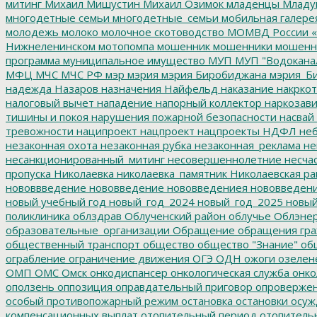
митинг
Михаил Мишустин
Михаил Озимок
младенцы
Младу
многодетные семьи
многодетные_семьи
мобильная галере
молодежь
молоко
молочное скотоводство
МОМВД России «
Нижнеленинском
мотопомпа
мошенник
мошенники
мошенн
программа
муниципальное имущество
МУП
МУП "Водокана
МФЦ
МЧС
МЧС РФ
мэр
мэрия
мэрия Биробиджана
мэрия_Б
надежда
Назаров
назначения
Найфельд
наказание
накркот
налоговый вычет
нападение
напорный коллектор
наркозави
тишины и покоя
нарушения пожарной безопасности
насвай
тревожности
наципроект
нацпроект
нацпроекты
НДФЛ
неб
незаконная охота
незаконная рубка
незаконная_реклама
не
несанкционированный_митинг
несовершеннолетние
несчас
пропуска
Николаевка
николаевка_памятник
Николаевская ра
нововвведение
нововведение
нововведениея
нововведен
новый учебный год
новый_год_2024
новый_год_2025
новый
поликлиника
облздрав
Облученский район
облучье
Облэнер
образовательные_организации
Обращение
обращения гр
общественный транспорт
общество
общество "Знание"
общ
ограбление
ограничение движения
ОГЭ
ОДН
ожоги
озелен
ОМП
ОМС
Омск
онкодиспансер
онкологическая служба
онко
оползень
оппозиция
оправдательный приговор
опроверже
особый противопожарный режим
остановка
остановки
осуж
компенсационных выплат
отопительный период
отопитель