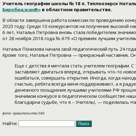
Учитель географии школы № 18 п. Теплоозерск Наталь
Биробиджан@»
в областном правительстве.
В области завершена работа комиссии по проведению кон
2023 году. Среди 10 конкурсантов на получение высокой н
6 лет, Наталья Петровна вновь стала победителем значим
от 28 ноября 2018 года № 679 «О премиях лучшим учителям
Наталья Понизова начала свой педагогический путь 24 год
Кроме того, Наталья Петровна — прекрасный наставник. Он
Еще с детства я мечтала стать учителем географии. С 
заставляют двигаться вперед, открывать что-то новое
ошибаться, совершать открытия. Иногда, когда наход
счастью, ребята всегда меня поддерживают, а я радую
денежного поощрения лучшими учителями РФ прошло 6 
значимом конкурсе в педагогическом сообществе нашей
благодарна судьбе, что я – Учитель!, — поделилась Н
фото: правительство ЕАО
Найти: