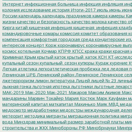
Интернет
инфекционная больница
инфекция
инфляция
инф
колония
исследование
история
Итоги-2017
июль
июнь
июн
России
календарь
календарь праздников
камера
камеры
Ка
жизни
качество и безопасность
качество молока
качество о
Кирга
китай
кишечная инфекция
кишечная_инфекция
кладб
командировочные
комары
комиссия
комитет образования
к
компенсация
комфортная городская среда
кондитерские из
интересов
концерт
Корж
коронавирус
коронавирусные вып
космос
котельная
Кочмар
КПРФ
КПСС
кража
кражи
красная 
Криминал
Крым
крытый каток
крытый_каток
КСН
КТ-исслед
купальный сезон
купальный_сезон
купюры
Кураж
курение
К
Легкая атлетика
легкоатлетическая пробежка
лед
ледовая п
Ленинская ЦРБ
Ленинский район
Ленинское
Ленинское сел
лжетерроризм
лимон
литература
Лицей
лицей № 23
личны
лыжная гонка
льготная ипотека
льготники
льготные лекарст
МАК-2019
Мак-2020
Мак-2021
Макаров
Максим Акимов
Макс
мандарины
Марвин Токайер
Мария Костюк
Марк Кауфман
ма
материнский капитал
маткапитал
Махинько
Маяк
МВД
меда
медосмотр
медработники
медсестры
международная деле
метеорит
методика
мигранты
миграционная политика
мигра
вода
Минздрав
минимальный размер заработной платы
мин
строительства и ЖКХ
Минобороны РФ
Минобрнауки
Минпр