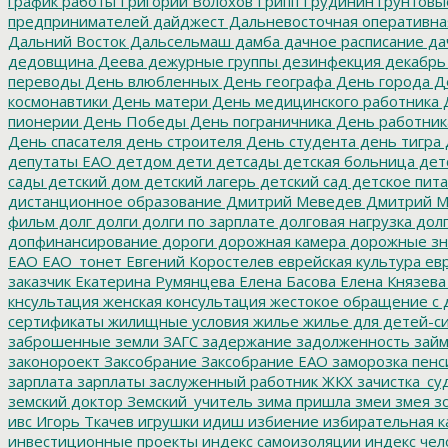
график работы
Григорий Волохов
Грипп
Грудинин
грунтовы
предпринимателей
дайджест
Дальневосточная оперативна
Дальний Восток
Дальсельмаш
дамба
дачное расписание
да
дедовщина
Деева
дежурные группы
дезинфекция
декабрь
переводы
День влюбленных
День географа
День города
Де
космонавтики
День матери
День медицинского работника
Д
пионерии
День Победы
День пограничника
День работник
День спасателя
день строителя
День студента
день тигра
депутаты ЕАО
детдом
дети
детсады
детская больница
дет
сады
детский дом
детский лагерь
детский сад
детское пит
дистанционное образование
Дмитрий Меведев
Дмитрий М
фильм
долг
долги
долги по зарплате
долговая нагрузка
долг
допфинансирование
дороги
дорожная камера
дорожные зн
ЕАО
ЕАО_тонет
Евгений Коростелев
еврейская культура
евр
заказчик
Екатерина Румянцева
Елена Басова
Елена Князева
кнсультация
женская консультация
жестокое обращение с 
сертификаты
жилищные условия
жилье
жилье для детей-с
заброшенные земли
ЗАГС
задержание
задолженность
зай
законороект
Заксобрание
Заксобрание ЕАО
заморозка пенс
зарплата
зарплаты
заслуженный работник ЖКХ
зачистка_су
земский доктор
Земский_учитель
зима пришла
змеи
змея
зо
ивс
Игорь Ткачев
игрушки
идиш
избиение
избирательная к
инвестиционные проекты
индекс самоизоляции
индекс чел