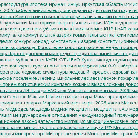
раструктура
ипотека
Ирина Пинчук
Иркутская область
иск
ис
ь_2026
кабель линии электропередачи
кадетский бал
кадеты
мчатка
Камчатский край
канализация
капитальный ремонт
кап
бслуживания
Кванториум
квартиры
квитанция
КДН
кедровые
ище
клещ
клещи
клубника
книга памяти
книги
КНР
КоАП
кови
оммуналка
коммунальная авария
коммунальные платежи
комм
делия
конкурс
Конрад
Константин Лазарев
конституционный
латы
коронаврус
Коростелев
короткая рабочая неделя
корру
икра
Краснодарский край
кредит
кредитная амнистия
кредит
ование
Кубок лосося
КУГИ
КУГИ ЕАО
Кудесник
кудо
кулинари
уренков
курсы
курсы повышения квалификации
КФХ
лаборат
ереправа
ледовые скульптуры
ледовый городок
ледовый кат
ьское поселение
Леонид Школьник
лес
леса
лесной пожар
ле
й прием
логистический комплеск
ложный вызов
ложный доно
ва
льготы
ЛЭП
люди ЕАО
люк
Магнитогорск
май
май_2026
ма
им Семенов
Максим Шупиков
макулатура
Мама-предпринима
ркировка товаров
Марковский
март
март_2026
маска
Маслен
ль
Медведев
медведь
медики
Медицина
медицина_ЕАО
мед
гация
международные отношения
международный полумара
ционное законодательство
миграция
микрофинансовые_орг
ирование
министерство образования и науки РФ
Министерс
ироды
минпромторг
Минпросвещения
Минстрой
Минтранс
М