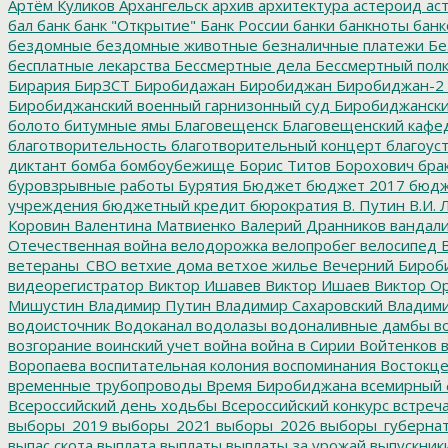
Артём Куликов
Архангельск
архив
архитектура
астероид
ас
бал
банк
банк "Открытие"
Банк России
банки
банкноты
банк
бездомные
бездомные животные
безналичные платежи
Бе
бесплатные лекарства
Бессмертные дела
Бессмертный пол
Бирария
БирЗСТ
Биробидажан
Биробиджан
Биробиджан-2
Биробиджанский военный гарнизонный суд
Биробиджанский
болото
битумные ямы
Благовещенск
Благовещенский кафе
благотворительность
благотворительный концерт
благоус
диктант
бомба
бомбоубежище
Борис Титов
Борохович
бра
буровзрывные работы
Бурятия
Бюджет
бюджет 2017
бюдж
учреждения
бюджетный кредит
бюрократия
В. Путин
В.И. 
Коровин
Валентина Матвиенко
Валерий Дранников
вандал
Отечественная война
велодорожка
велопробег
велосипед
В
ветераны_СВО
ветхие дома
ветхое жилье
Вечерний Бироб
видеорегистратор
Виктор Ишавев
Виктор Ишаев
Виктор О
Мишустин
Владимир Путин
Владимир Сахаровский
Владими
водоисточник
Водоканал
водолазы
водоналивные дамбы
во
возгорание
воинский учет
война
война в Сирии
Войтенков
в
Воропаева
воспитательная колония
воспоминания
Востокц
временные трубопроводы
Время Биробиджана
всемирный 
Всероссийский день ходьбы
Всероссийский конкурс
встреч
выборы_2019
выборы_2021
выборы_2026
выборы_губерна
выпас скота
выплата
выплаты
выплаты за урожай
выпускник