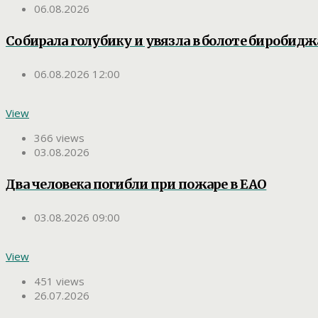
06.08.2026
Собирала голубику и увязла в болоте биробид
06.08.2026 12:00
View
366 views
03.08.2026
Два человека погибли при пожаре в ЕАО
03.08.2026 09:00
View
451 views
26.07.2026