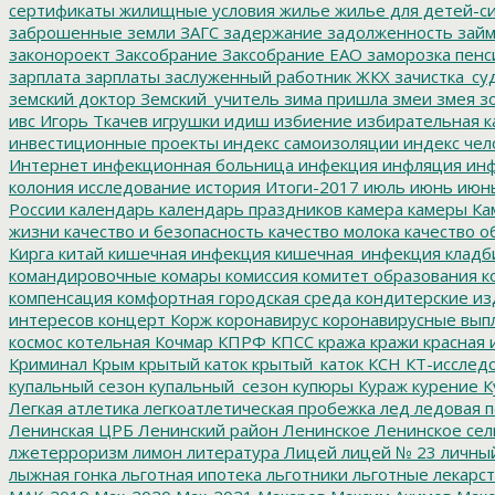
сертификаты
жилищные условия
жилье
жилье для детей-с
заброшенные земли
ЗАГС
задержание
задолженность
зай
законороект
Заксобрание
Заксобрание ЕАО
заморозка пенс
зарплата
зарплаты
заслуженный работник ЖКХ
зачистка_су
земский доктор
Земский_учитель
зима пришла
змеи
змея
зо
ивс
Игорь Ткачев
игрушки
идиш
избиение
избирательная к
инвестиционные проекты
индекс самоизоляции
индекс чел
Интернет
инфекционная больница
инфекция
инфляция
инф
колония
исследование
история
Итоги-2017
июль
июнь
июн
России
календарь
календарь праздников
камера
камеры
Ка
жизни
качество и безопасность
качество молока
качество о
Кирга
китай
кишечная инфекция
кишечная_инфекция
кладб
командировочные
комары
комиссия
комитет образования
к
компенсация
комфортная городская среда
кондитерские из
интересов
концерт
Корж
коронавирус
коронавирусные вып
космос
котельная
Кочмар
КПРФ
КПСС
кража
кражи
красная 
Криминал
Крым
крытый каток
крытый_каток
КСН
КТ-исслед
купальный сезон
купальный_сезон
купюры
Кураж
курение
К
Легкая атлетика
легкоатлетическая пробежка
лед
ледовая п
Ленинская ЦРБ
Ленинский район
Ленинское
Ленинское сел
лжетерроризм
лимон
литература
Лицей
лицей № 23
личны
лыжная гонка
льготная ипотека
льготники
льготные лекарст