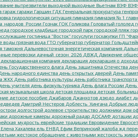
вание
вытрезвители
выходной
выходные
Вьетнам
ВЭФ
ВЭФ
а
гараж
гаражи
Гаршин
ГДК
Генеральная прокуратура
генпро
новка
гидрологическая ситуация
гимназия
гимназия № 1
глав
а_народов_России
Гознак
ГОК
Голикова
Головатый
гололед
г
реда
городское кладбище
городской парк
городской пляж
гор
осслужащие
гостиница "Восток"
госуслуги
госхакупки
ГП "Фар
е воды
грязная вода
ГТО
губернатор
губернатор Гольдштей
я таможня
Дальневосточная энергетическая компания
Дальне
чные перевозки
дачный_сезон_2026
ДВЖД
Движение общес
декларационная компания
декларация
декларация о дохода
нь Государственного флага
День защитника Отечества
ден
ень народного единства
день открытых дверей
День памят
а ЖКХ
День работника культуры
день работника транспорта
день учителя
день физкультурника
День флага России
День
ская музыкальная школа
детская площадка
детская_больниц
ание
детское пособие
Джабаров
Джанхотов
дзюдо
диабет
ди
едведев
Дмитрий Нестеров
Доблесть_Хингана
Добрые люд
острои
долгострой
долевое строительство
должники
дом о
аки
дорожные камеры
дорожный радар
ДОСААФ
дотации
до
ейская_мудрость
еврейские традиции
Евровидение
Евросе
Елена Хахалева
ель
ЕНВД
Ефим Вепринский
жалоба
жд пере
детьми
жестокое обращение с животными
жестокость
живо