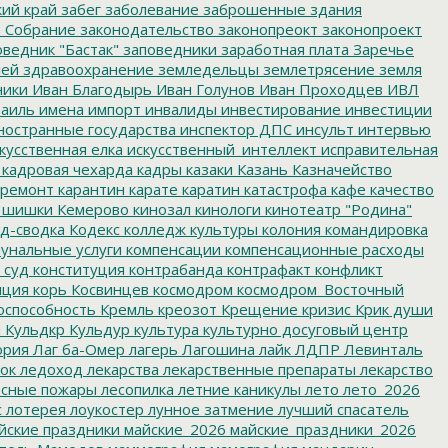
ий край
забег
заболевание
заброшенные здания
 Собрание
законодательство
законопреокт
законопроект
ведник "Бастак"
заповедники
заработная плата
Заречье
лей
здравоохранение
земледельцы
землетрясение
земля
ники
Иван Благодырь
Иван Голунов
Иван Проходцев
ИВЛ
аиль
имена
импорт
инвалиды
инвестирование
инвестиции
остранные государства
инспектор ДПС
инсульт
интервью
кусственная елка
искусственный_интеллект
исправительная
кадровая чехарда
кадры
казаки
Казань
Казначейство
ремонт
карантин
карате
каратин
катастрофа
кафе
качество
 шишки
Кемерово
кинозал
кинологи
кинотеатр "Родина"
д-сводка
Кодекс
колледж культуры
колония
командировка
унальные услуги
компенсации
компенсационные расходы
 суд
конституция
контрабанда
контрафакт
конфликт
пция
корь
Косвинцев
космодром
космодром_Восточный
оспособность
Кремль
креозот
Крещение
кризис
Крик души
я
Кульдкр
Кульдур
культура
культурно досуговый центр
ория
Лаг ба-Омер
лагерь
Лагошина
лайк
ЛДПР
Левинталь
ок
ледоход
лекарства
лекарственные препараты
лекарство
сные пожары
лесопилка
летние каникулы
лето
лето_2026
с
лотерея
лоукостер
лунное затмение
лучший спасатель
йские праздники
майские_2026
майские_праздники_2026