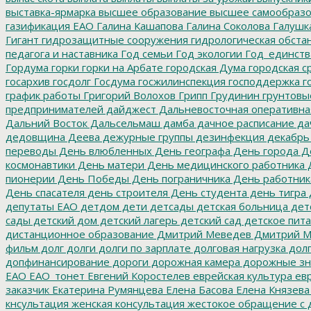
выставка-ярмарка
высшее образование
высшее самообразо
газификация ЕАО
Галина Кашапова
Галина Соколова
Галушк
Гигант
гидрозащитные сооружения
гидрологическая обста
педагога и наставника
Год семьи
Год экологии
Год_единств
Гордума
горки
горки на Арбате
городская Дума
городская с
госархив
госдолг
Госдума
госжилинспекция
господдержка
г
график работы
Григорий Волохов
Грипп
Грудинин
грунтовы
предпринимателей
дайджест
Дальневосточная оперативна
Дальний Восток
Дальсельмаш
дамба
дачное расписание
да
дедовщина
Деева
дежурные группы
дезинфекция
декабрь
переводы
День влюбленных
День географа
День города
Де
космонавтики
День матери
День медицинского работника
Д
пионерии
День Победы
День пограничника
День работник
День спасателя
день строителя
День студента
день тигра
депутаты ЕАО
детдом
дети
детсады
детская больница
дет
сады
детский дом
детский лагерь
детский сад
детское пит
дистанционное образование
Дмитрий Меведев
Дмитрий М
фильм
долг
долги
долги по зарплате
долговая нагрузка
долг
допфинансирование
дороги
дорожная камера
дорожные зн
ЕАО
ЕАО_тонет
Евгений Коростелев
еврейская культура
евр
заказчик
Екатерина Румянцева
Елена Басова
Елена Князева
кнсультация
женская консультация
жестокое обращение с 