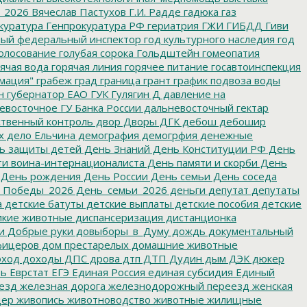
_2026
Вячеслав Пастухов
Г.И. Радде
гадюка
газ
куратура
Генпрокуратура РФ
гериатрия
ГЖИ
ГИБДД
Гиви
ный федеральный инспектор
год культурного наследия
год
олосование
голубая сорока
Гольдштейн
гомеопатия
ячая вода
горячая линия
горячее питание
госавтоинспекция
мация"
грабеж
град
граница
грант
график подвоза воды
н
губернатор ЕАО
ГУК
Гулягин
Д
давление на
восточное ГУ Банка России
дальневосточный гектар
твенный контроль
двор
Дворы
ДГК
дебош
дебошир
х
дело Ельчина
демография
демогрфия
денежные
ь защиты детей
День Знаний
День Конституции РФ
День
и воина-интернационалиста
День памяти и скорби
День
День рождения
День России
День семьи
День соседа
_Победы_2026
День_семьи_2026
деньги
депутат
депутаты
а
детские батуты
детские выплаты
детские пособия
детские
кие животные
диспансеризация
дистанционка
и
Добрые руки
довыборы_в_Думу
дождь
документальный
фицеров
дом престарелых
домашние животные
ход
доходы
ДПС
дрова
дтп
ДТП
Дудин
дым
ДЭК
дюкер
ть
Еврстат
ЕГЭ
Единая Россия
единая субсидия
Единый
езд
железная дорога
железнодорожный переезд
женская
дер
живопись
животноводство
животные
жилищные