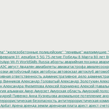
ла"
"железобетонные полицейские"
"ленивые" малоимущие
"
февраля
31 декабря
5
5G
75-летие Победы
8 Марта
80 лет
8
tsApp
Wi-Fi
WorldSkills Russia
аборты
аварийная посадка
авари
 АЭС
август
Авдалян
авиабилеты
авиакатастрофа
авиалесоохр
озки
автобусный парк
автобусы
автовокзал
автоклуб
автомо
ивная ответственность
административное дело
администра
р Винников
Александр Головатый
Александр Золотухин
Алек
ин
Александра Филиппова
Алексей Корниенко
Алексей Наваль
гия
альманах
Амур
Амурзет
Амурская область
Амурский поло
ндрей Пивенко
Анна Кузнецова
аномальное потепление
ано
террористическая безопасность
антитеррористическая коми
Арбат
Арена
аренда земли
арендная плата
арест
арест счет