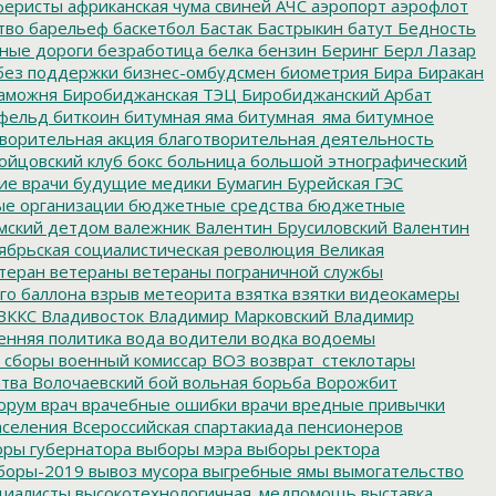
еристы
африканская чума свиней
АЧС
аэропорт
аэрофлот
тво
барельеф
баскетбол
Бастак
Бастрыкин
батут
Бедность
нные дороги
безработица
белка
бензин
Беринг
Берл Лазар
без поддержки
бизнес-омбудсмен
биометрия
Бира
Биракан
аможня
Биробиджанская ТЭЦ
Биробиджанский Арбат
фельд
биткоин
битумная яма
битумная_яма
битумное
ворительная акция
благотворительная деятельность
ойцовский клуб
бокс
больница
большой этнографический
е врачи
будущие медики
Бумагин
Бурейская ГЭС
е организации
бюджетные средства
бюджетные
мский детдом
валежник
Валентин Брусиловский
Валентин
ябрьская социалистическая революция
Великая
теран
ветераны
ветераны пограничной службы
го баллона
взрыв метеорита
взятка
взятки
видеокамеры
ВККС
Владивосток
Владимир Марковский
Владимир
енняя политика
вода
водители
водка
водоемы
 сборы
военный комиссар
ВОЗ
возврат_стеклотары
итва
Волочаевский бой
вольная борьба
Ворожбит
орум
врач
врачебные ошибки
врачи
вредные привычки
аселения
Всероссийская спартакиада пенсионеров
ры губернатора
выборы мэра
выборы ректора
боры-2019
вывоз мусора
выгребные ямы
вымогательство
циалисты
высокотехнологичная_медпомощь
выставка