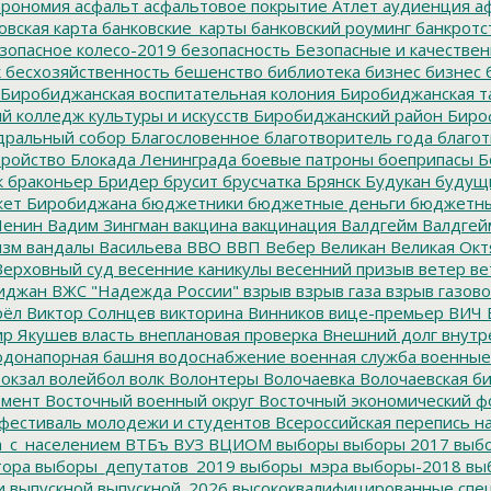
трономия
асфальт
асфальтовое покрытие
Атлет
аудиенция
аф
овская карта
банковские_карты
банковский роуминг
банкротс
зопасное колесо-2019
безопасность
Безопасные и качестве
к
бесхозяйственность
бешенство
библиотека
бизнес
бизнес 
Биробиджанская воспитательная колония
Биробиджанская т
 колледж культуры и искусств
Биробиджанский район
Биро
дральный собор
Благословенное
благотворитель года
благот
тройство
Блокада Ленинграда
боевые патроны
боеприпасы
Б
к
браконьер
Бридер
брусит
брусчатка
Брянск
Будукан
будущи
ет Биробиджана
бюджетники
бюджетные деньги
бюджетны
Ленин
Вадим Зингман
вакцина
вакцинация
Валдгейм
Валдгей
изм
вандалы
Васильева
ВВО
ВВП
Вебер
Великан
Великая Окт
ерховный суд
весенние каникулы
весенний призыв
ветер
ве
иджан
ВЖС "Надежда России"
взрыв
взрыв газа
взрыв газово
рёл
Виктор Солнцев
викторина
Винников
вице-премьер
ВИЧ
р Якушев
власть
внеплановая проверка
Внешний долг
внутр
донапорная башня
водоснабжение
военная служба
военные
окзал
волейбол
волк
Волонтеры
Волочаевка
Волочаевская б
емент
Восточный военный округ
Восточный экономический ф
фестиваль молодежи и студентов
Всероссийская перепись н
а_с_населением
ВТБъ
ВУЗ
ВЦИОМ
выборы
выборы 2017
выбо
тора
выборы_депутатов_2019
выборы_мэра
выборы-2018
вы
и
выпускной
выпускной_2026
высококвалифицированные спе