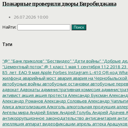
Пожарные проверили дворы Биробиджана
26.07.2026 10:00
Найти:
Тэги
"@"
"Банк приколов"
"Бествидео"
"Дети войны"
"Добрые де
"Цементный поток"
@
1 класс
1 мая
1 сентября
112
2018
23 
85_лет_ЕАО
9 мая
Apple
Forbes
Instagram
L-410
QR-код
Wha
жилфонд
аварийный мост
авария
авария на Чернобыльской
автобусные войны
автобусные остановки
автобусные перев
адвокат
Адвокаты
административная комиссия
администрат
активист
акция
акция протеста
Александр Буксман
Александ
Александр Романов
Александр Соловьев
Александр Чаплыг
Алиса
алкоголизация
Алкоголь
алкогольная продукция
аллер
Ангелы мира
Андрей Бялик
Андрей Голубь
Андрей Драчев
А
антикоррупционное законодательство
антисанитария
анти
апелляция
аппарат видеофиксации
апрель
аптека
Арашуков