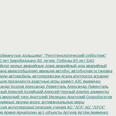
обманутые дольщики"
"Рентгенологический субботник"
0 лет Биробиджану
80_летие_Победы
85 лет ЕАО
йное жилье
аварийные дома
аварийный дом
аварийный
ана
авиасообщение
авиация
автобус
автобусная остановка
били
автомобиль
автоперевозки
Агада
агитпоезд
аграрии
ция президента
азартные игры
азимут
АЗС
Акименко
сандр Козлов
Александр Левинталь
Александр Ливенталь
ный
Алексей Хозяйский
Алексей Черный
Алеппо
алименты
з
амурский тигр
Анатолий Мелешко
Анатолий Скоробогатов
нимные звонки
анонс
антивандальные меры
ссия
антитеррористические учения
АО "ДГК"
АО "ДРСК"
ов
Армия
Арнаполин
арт-объекты
Артеев
Артём Акименко