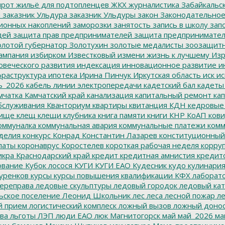
ирот
жильё для подтопленцев
ЖКХ
журналистика
Забайкальск
м
заказник Ульдура
заказник Ульдуры
закон
Законодательное
ионных накоплений
заморозки
занятость
запись в школу
запо
дей
защита прав предпринимателей
защита предпринимате
лотой губернатор
Золотухин
золотые медалисты
зоозащит
ампания
избирком
Известковый
измени жизнь к лучшему
Изр
овеческого развития
индексация
инновационное развитие
ин
раструктура
ипотека
Ирина Пинчук
Иркутская область
иск
ис
ь_2026
кабель линии электропередачи
кадетский бал
кадеты
мчатка
Камчатский край
канализация
капитальный ремонт
кап
бслуживания
Кванториум
квартиры
квитанция
КДН
кедровые
ище
клещ
клещи
клубника
книга памяти
книги
КНР
КоАП
кови
оммуналка
коммунальная авария
коммунальные платежи
комм
делия
конкурс
Конрад
Константин Лазарев
конституционный
латы
коронаврус
Коростелев
короткая рабочая неделя
корру
икра
Краснодарский край
кредит
кредитная амнистия
кредит
ование
Кубок лосося
КУГИ
КУГИ ЕАО
Кудесник
кудо
кулинари
уренков
курсы
курсы повышения квалификации
КФХ
лаборат
ереправа
ледовые скульптуры
ледовый городок
ледовый кат
ьское поселение
Леонид Школьник
лес
леса
лесной пожар
ле
й прием
логистический комплеск
ложный вызов
ложный доно
ва
льготы
ЛЭП
люди ЕАО
люк
Магнитогорск
май
май_2026
ма