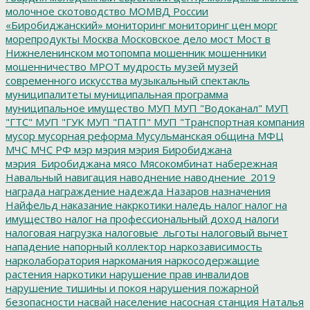
молочное скотоводство
МОМВД России
«Биробиджанский»
мониторинг
мониторинг цен
морг
морепродукты
Москва
Московское дело
мост
Мост в
Нижнеленинском
мотопомпа
мошенник
мошенники
мошенничество
МРОТ
мудрость
музей
музей
современного искусства
музыкальный спектакль
муниципалитеты
муниципальная программа
муниципальное имущество
МУП
МУП "Водоканал"
МУП
"ГТС"
МУП "ГУК
МУП "ПАТП"
МУП "Транспортная компания
мусор
мусорная реформа
Мусульманская община
МФЦ
МЧС
МЧС РФ
мэр
мэрия
мэрия Биробиджана
мэрия_Биробиджана
мясо
Мясокомбинат
набережная
Навальный
навигация
наводнение
наводнение_2019
награда
награждение
надежда
Назаров
назначения
Найфельд
наказание
накркотики
наледь
налог
налог на
имущество
налог на профессиональный доход
налоги
налоговая нагрузка
налоговые_льготы
налоговый вычет
нападение
напорный коллектор
наркозависимость
нарколаборатория
наркомания
наркосодержащие
растения
наркотики
нарушение прав инвалидов
нарушение тишины и покоя
нарушения пожарной
безопасности
насвай
население
насосная станция
Наталья