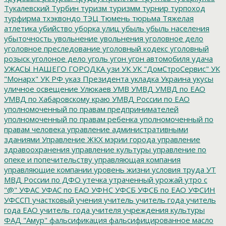
Тукалевский
Турбин
туризм
туризмм
турнир
турпоход
турфирма
тхэквондо
ТЭЦ
Тюмень
тюрьма
Тяжелая
атлетика
убийство
уборка улиц
убыль
убыль населения
убыточность
увольнение
увольнения
уголовное дело
уголовное преследование
уголовный кодекс
уголовный
розыск
уголоное дело
уголь
угон
угон автомобиля
удача
УЖАСЫ НАШЕГО ГОРОДКА
узи
УК
УК "ДомСтроСервис"
УК
"Монарх"
УК РФ
указ Президента
укладка
Украина
укусы
уличное освещение
Улюкаев
УМВ
УМВД
УМВД по ЕАО
УМВД по Хабаровскому краю
УМВД России по ЕАО
уполномоченный по правам предпринимателей
уполномоченный по правам ребенка
уполномоченный по
правам человека
управление административными
зданиями
Управление ЖКХ мэрии города
управление
здравоохранения
управление культуры
управление по
опеке и попечительству
управляющая компания
управляющие компании
уровень жизни
условия труда
УТ
МВД России по ДФО
утечка
утраченный урожай
утро с
"@"
УФАС
УФАС по ЕАО
УФНС
УФСБ
УФСБ по ЕАО
УФСИН
УФССП
участковый
учения
учитель
учитель года
учитель
года ЕАО
учитель_года
учителя
учреждения культуры
ФАД "Амур"
фальсификация
фальсифицированное масло