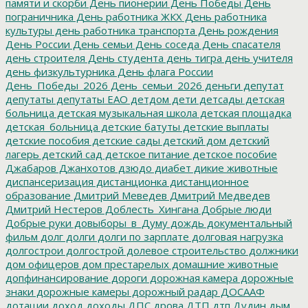
памяти и скорби
День пионерии
День Победы
День
пограничника
День работника ЖКХ
День работника
культуры
день работника транспорта
День рождения
День России
День семьи
День соседа
День спасателя
день строителя
День студента
день тигра
день учителя
день физкультурника
День флага России
День_Победы_2026
День_семьи_2026
деньги
депутат
депутаты
депутаты ЕАО
детдом
дети
детсады
детская
больница
детская музыкальная школа
детская площадка
детская_больница
детские батуты
детские выплаты
детские пособия
детские сады
детский дом
детский
лагерь
детский сад
детское питание
детское пособие
Джабаров
Джанхотов
дзюдо
диабет
дикие животные
диспансеризация
дистанционка
дистанционное
образование
Дмитрий Меведев
Дмитрий Медведев
Дмитрий Нестеров
Доблесть_Хингана
Добрые люди
Добрые руки
довыборы_в_Думу
дождь
документальный
фильм
долг
долги
долги по зарплате
долговая нагрузка
долгострои
долгострой
долевое строительство
должники
дом офицеров
дом престарелых
домашние животные
допфинансирование
дороги
дорожная камера
дорожные
знаки
дорожные камеры
дорожный радар
ДОСААФ
дотации
доход
доходы
ДПС
дрова
ДТП
дтп
Дудин
дым