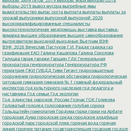
выборы-2019
вывоз мусора
выгребные ямы
вымогательство
выпас скота
выплата
выплаты
выплаты за
урожай
выпускники
выпускной
выпускной_2026
высококвалифицированные специалисты
высокотехнологичная_медпомощь
выставка
выставка-
ярмарка
высшее образование
высшее самообразование
вытрезвители
выходной
выходные
Вьетнам
ВЭФ
ВЭФ_2026
Вячеслав Пастухов
Г.И. Радде
гадюка
газ
газификация ЕАО
Галина Кашапова
Галина Соколова
Галушка
гараж
гаражи
Гаршин
ГДК
Генеральная
прокуратура
генпрокуратура
Генпрокуратура РФ
гериатрия
ГЖИ
ГИБДД
Гиви
Гигант
гидрозащитные
сооружения
гидрологическая обстановка
гидрологическая
ситуация
гимназия
гимназия № 1
главный федеральный
инспектор
год культурного наследия
год педагога и
наставника
Год семьи
Год экологии
Год_единства_народов_России
Гознак
ГОК
Голикова
Головатый
гололед
голосование
голубая сорока
Гольдштейн
гомеопатия
Гордума
горки
горки на Арбате
городская Дума
городская среда
городское кладбище
городской парк
городской пляж
горячая вода
горячая
линия
горячее питание
госавтоинспекция
госархив
госдолг