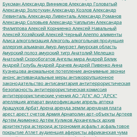
Буксман
Александр Винников
Александр Головатый
Александр Золотухин
Александр Козлов
Александр
Левинталь
Александр Ливенталь
Александр Романов
Александр Соловьев
Александр Чаплыгин
Александра
Филиппова
Алексей Корниенко
Алексей Навальный
Алексей Хозяйский
Алексей Черный
Алеппо
алименты
Алиса
алкоголизация
Алкоголь
алкогольная продукция
аллергия
альманах
Амур
Амурзет
Амурская область
Амурский полоз
амурский тигр
Анатолий Мелешко
Анатолий Скоробогатов
Ангелы мира
Андрей Бялик
Андрей Голубь
Андрей Драчев
Андрей Пивенко
Анна
Кузнецова
аномальное потепление
анонимные звонки
анонс
антивандальные меры
антикоррупционное
законодательство
антисанитария
антитеррористическая
безопасность
антитеррористическая комиссия
антитеррористические учения
АО "ДГК"
АО "ДРСК"
апелляция
аппарат видеофиксации
апрель
аптека
Арашуков
Арбат
Арена
аренда земли
арендная плата
арест
арест счетов
Армия
Арнаполин
арт-объекты
Артеев
Артём Акименко
Артём Куликов
Архангельск
архив
архитектура
астероид
астрономия
асфальт
асфальтовое
покрытие
Атлет
аудиенция
аферисты
африканская чума