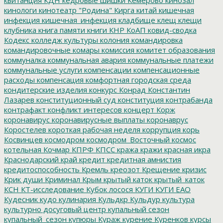
кинологи
кинотеатр "Родина"
Кирга
китай
кишечная
инфекция
кишечная_инфекция
кладбище
клещ
клещи
клубника
книга памяти
книги
КНР
КоАП
ковид-сводка
Кодекс
колледж культуры
колония
командировка
командировочные
комары
комиссия
комитет образования
коммуналка
коммунальная авария
коммунальные платежи
коммунальные услуги
компенсации
компенсационные
расходы
компенсация
комфортная городская среда
кондитерские изделия
конкурс
Конрад
Константин
Лазарев
конституционный суд
конституция
контрабанда
контрафакт
конфликт интересов
концерт
Корж
коронавирус
коронавирусные выплаты
коронаврус
Коростелев
короткая рабочая неделя
коррупция
корь
Косвинцев
космодром
космодром_Восточный
космос
котельная
Кочмар
КПРФ
КПСС
кража
кражи
красная икра
Краснодарский край
кредит
кредитная амнистия
кредитоспособность
Кремль
креозот
Крещение
кризис
Крик души
Криминал
Крым
крытый каток
крытый_каток
КСН
КТ-исследование
Кубок лосося
КУГИ
КУГИ ЕАО
Кудесник
кудо
кулинария
Кульдкр
Кульдур
культура
культурно досуговый центр
купальный сезон
купальный_сезон
купюры
Кураж
курение
Куренков
курсы