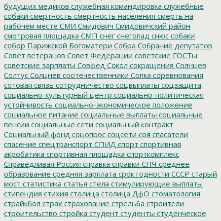
будущих медиков
служебная командировка
служебные
собаки
смертность
смертность населения
смерть на
рабочем месте
СМИ
Смидович
Смидовичский район
смотровая площадка
СМП
снег
снегопад
снюс
собаки
собор Парижской Богоматери
Собра
Собрание депутатов
Совет ветеранов
Совет Федерации
советские ГОСТы
советские зарплаты
Совфед
Сокол
сокращения
Солнцев
Солтус
Солцнев
соотечественники
Сопка
соревнования
сотовая связь
сотрудничество
соцвыплаты
соцзащита
социально-культурный центр
социально-политическая
устойчивость
социально-экономическое положение
социальное питание
социальные выплаты
социальные
пенсии
социальные сети
социальный контракт
Социальный фонд
соцопрос
соцсети
соя
спасатели
спасение
спецтранспорт
СПИД
спорт
спортивная
акробатика
спортивная площадка
спорткомплекс
Справедливая Россия
справка
справки
СПЧ
среднее
образование
средняя зарплата
срок годности
СССР
старый
мост
статистика
статья
стела
стимулирующие выплаты
стипендия
стихия
столица
столица ДфО
стоматология
страйкбол
страх
страхование
стрельба
строители
строительство
стройка
студент
студенты
студенческое