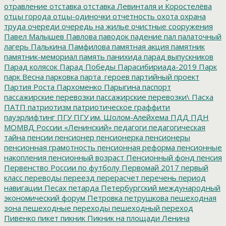
отравление
отставка
отставка Левинталя и Коростелёва
отцы города
отцы-одиночки
отчетность
охота
охрана
труда
очереди
очередь на жилье
очистные сооружения
Павел Малышев
Павлова
паводок
падение
пал
палаточный
лагерь
Палькина
Памфилова
памятная акция
памятник
памятник-мемориал
память
панихида
парад выпускников
Парад колясок
Парад Победы
Парасибириада-2019
Парк
парк Весна
парковка
парта_героев
партийный проект
Партия Роста
Пархоменко
Парыгина
паспорт
пассажирские перевозки
пассажирские перевозки\
Пасха
ПАТП
патриотизм
патриотическое граффити
пауэрлифтинг
ПГУ
ПГУ им. Шолом-Алейхема
ПДД
ПДН
МОМВД России «Ленинский»
педагоги
педагогическая
тайна
пенсии
пенсионер
пенсионерка
пенсионеры
пенсионная грамотность
пенсионная реформа
пенсионные
накопления
пенсионный возраст
Пенсионный фонд
пенсия
Первенство России по футболу
Первомай 2017
первый
класс
переводы
переезд
перерасчет
перечень
период
навигации
Песах
петарда
Петербургский международный
экономический форум
Петровка
петрушкова
пешеходная
зона
пешеходные переходы
пешеходный переход
Пивенко
пикет
пикник
Пикник на площади Ленина