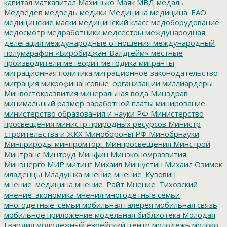
капитал
маткапитал
Махинько
Маяк
МВД
медаль
Медведев
медведь
медики
Медицина
медицина_ЕАО
медицинские маски
медицинский класс
медоборудование
медосмотр
медработники
медсестры
международная
делегация
международные отношения
международный
полумарафон «Биробиджан-Валдгейм»
местные
производители
метеорит
методика
мигранты
миграционная политика
миграционное законодательство
миграция
микрофинансовые_организации
миллиардеры
Минвостокразвития
минеральная вода
Минздрав
минимальный размер заработной платы
минирование
министерство образования и науки РФ
Министерство
просвещения
министр природных ресурсов
Министр
строительства и ЖКХ
Минобороны РФ
Минобрнауки
Минприроды
минпромторг
Минпросвещения
Минстрой
Минтранс
Минтруд
Минфин
Минэкономразвития
Минэнерго
МИР
митинг
Михаил Мишустин
Михаил Озимок
младенцы
Младушка
мнение
мнение_Кузовин
мнение_медицина
мнение_Райт
Мнение_Тиховский
мнение_экономика
мнения
многодетные семьи
многодетные_семьи
мобильная галерея
мобильная связь
мобильное приложение
модельная библиотека
Молодая
Гвардия
молодежный еврейский центр
молодежь
молоко