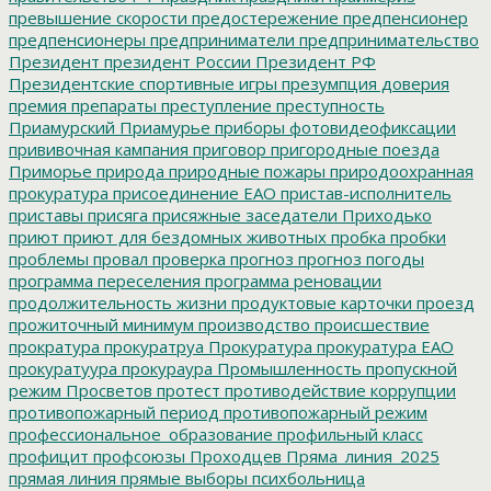
превышение скорости
предостережение
предпенсионер
предпенсионеры
предприниматели
предпринимательство
Президент
президент России
Президент РФ
Президентские спортивные игры
презумпция доверия
премия
препараты
преступление
преступность
Приамурский
Приамурье
приборы фотовидеофиксации
прививочная кампания
приговор
пригородные поезда
Приморье
природа
природные пожары
природоохранная
прокуратура
присоединение ЕАО
пристав-исполнитель
приставы
присяга
присяжные заседатели
Приходько
приют
приют для бездомных животных
пробка
пробки
проблемы
провал
проверка
прогноз
прогноз погоды
программа переселения
программа реновации
продолжительность жизни
продуктовые карточки
проезд
прожиточный минимум
производство
происшествие
прократура
прокуратруа
Прокуратура
прокуратура ЕАО
прокуратуура
прокураура
Промышленность
пропускной
режим
Просветов
протест
противодействие коррупции
противопожарный период
противопожарный режим
профессиональное_образование
профильный класс
профицит
профсоюзы
Проходцев
Пряма_линия_2025
прямая линия
прямые выборы
психбольница