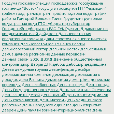
Госдума
госжилинспекция
господдержка
госслужащие
гостиница "Восток"
госуслуги
госхакупки
ГП "Фармация"
грабеж
град
граница
грант
график подвоза воды
график
работы
Григорий Волохов
Грипп
Грудинин
грунтовые
воды
грязная вода
ГТО
губернатор
губернатор
Гольдштейн
губернатор ЕАО
ГУК
Гулягин
Д
давление на
предпринимателей
дайджест
Дальневосточная
оперативная таможня
Дальневосточная энергетическая
компания
Дальневосточное ГУ Банка России
дальневосточный гектар
Дальний Восток
Дальсельмаш
дамба
дачное расписание
дачные перевозки
дачный_сезон_2026
ДВЖД
Движение общественный
контроль
двор
Дворы
ДГК
дебош
дебошир
дедовщина
Деева
дежурные группы
дезинфекция
декабрь
декларационная компания
декларация
декларация о
доходах
дело Ельчина
демография
демогрфия
денежные
переводы
День влюбленных
День географа
День города
День Государственного флага
День защитника Отечества
день защиты детей
День Знаний
День Конституции РФ
День космонавтики
День матери
День медицинского
работника
День народного единства
день открытых
дверей
День памяти воина-интернационалиста
День