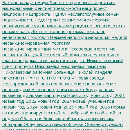
Баженова
наука
Наум Ливант
национальный рейтинг
национальный рейтинг тревожности
наципроект
нацпроект
нацпроекты
НДФЛ
неблагополучные семьи
недвижимость
недострои
независимая экспертиза
независимые сми
незаконная миграция
незаконная охота
незаконная рубка
незаконная_реклама
некролог
нелегальная торговля
Немаев
непогода
нерабочая неделя
несанкционированная_торговля
несанкционированный_митинг
несовершеннолетние
несчастный случай
Нетрезвый водитель
неуважение к
власти
неформальная занятость
нефть
Нижнеленинский
пункт пропуска
Николаевка
николаевка_памятник
Николаевская районная больница
Николай Канделя
никотин
НК РФ
НКО
НКО «РОКР»
Новая звезда
Новгородская область
нововвведение
нововведение
нововведениея
нововведения
новое_оборудование
новые люди
новые маршруты
Новый год
новый год_2021
новый год_2022
новый год_2024
новый учебный год
новый_год_2024
новый_год_2025
новый_год_2026
нормы
питания
норовирус
Нотр-Дам
ноябрь
обзор событий за
неделю
Областная больница
областная поликлиника
облздрав
Облученский район
облучье
Облэнергоремонт
Облэнергоремонт Плюс
обман
оборудование
образ