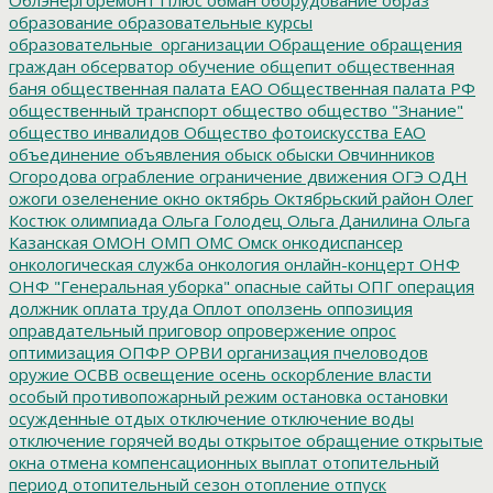
образование
образовательные курсы
образовательные_организации
Обращение
обращения
граждан
обсерватор
обучение
общепит
общественная
баня
общественная палата ЕАО
Общественная палата РФ
общественный транспорт
общество
общество "Знание"
общество инвалидов
Общество фотоискусства ЕАО
объединение
объявления
обыск
обыски
Овчинников
Огородова
ограбление
ограничение движения
ОГЭ
ОДН
ожоги
озеленение
окно
октябрь
Октябрьский район
Олег
Костюк
олимпиада
Ольга Голодец
Ольга Данилина
Ольга
Казанская
ОМОН
ОМП
ОМС
Омск
онкодиспансер
онкологическая служба
онкология
онлайн-концерт
ОНФ
ОНФ "Генеральная уборка"
опасные сайты
ОПГ
операция
должник
оплата труда
Оплот
оползень
оппозиция
оправдательный приговор
опровержение
опрос
оптимизация
ОПФР
ОРВИ
организация пчеловодов
оружие
ОСВВ
освещение
осень
оскорбление власти
особый противопожарный режим
остановка
остановки
осужденные
отдых
отключение
отключение воды
отключение горячей воды
открытое обращение
открытые
окна
отмена компенсационных выплат
отопительный
период
отопительный сезон
отопление
отпуск