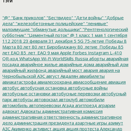
Тэги
"@"
"Банк приколов"
"Бествидео"
"Дети войны"
"Добрые
дела"
"железобетонные полицейские"
"ленивые"
малоимущие
"обманутые дольщики"
"Рентгенологический
субботник"
"Цементный поток"
@
1 класс
1 мая
1 сентября
112
2018
23 февраля
31 декабря
5
5G
75-летие Победы
8
Марта
80 лет
80 лет Биробиджану
80_летие_Победы
85
лет ЕАО
85_лет_ЕАО
9 мая
Apple
Forbes
Instagram
L-410
QR-код
WhatsApp
Wi-Fi
WorldSkills Russia
аборты
аварийная
посадка
аварийное жилье
аварийные дома
аварийный дом
аварийный жилфонд
аварийный мост
авария
авария на
Чернобыльской АЭС
август
Авдалян
авиабилеты
авиакатастрофа
авиалесоохрана
авиасообщение
авиация
автобус
автобусная остановка
автобусные войны
автобусные остановки
автобусные перевозки
автобусный
парк
автобусы
автовокзал
автоклуб
автомобили
автомобиль
автоперевозки
Агада
агитпоезд
аграрии
адвокат
Адвокаты
административная комиссия
административная ответственность
административное
дело
администрация президента
азартные игры
азимут
АЗС
Акименко
активист
акция
акция протеста
Александр