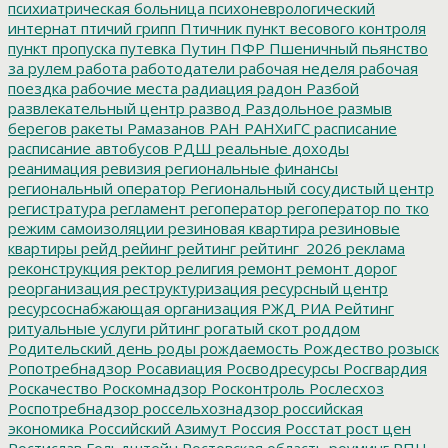
психиатрическая больница
психоневрологический
интернат
птичий грипп
Птичник
пункт весового контроля
пункт пропуска
путевка
Путин
ПФР
Пшеничный
пьянство
за рулем
работа
работодатели
рабочая неделя
рабочая
поездка
рабочие места
радиация
радон
Разбой
развлекательный центр
развод
Раздольное
размыв
берегов
ракеты
Рамазанов
РАН
РАНХиГС
расписание
расписание автобусов
РДШ
реальные доходы
реанимация
ревизия
региональные финансы
региональный оператор
Региональный сосудистый центр
регистратура
регламент
регоператор
регоператор по тко
режим самоизоляции
резиновая квартира
резиновые
квартиры
рейд
рейинг
рейтинг
рейтинг_2026
реклама
реконструкция
ректор
религия
ремонт
ремонт дорог
реорганизация
реструктуризация
ресурсный центр
ресурсоснабжающая организация
РЖД
РИА Рейтинг
ритуальные услуги
рйтинг
рогатый скот
роддом
Родительский день
роды
рождаемость
Рождество
розыск
Ропотребнадзор
Росавиация
Росводресурсы
Росгвардия
Роскачество
Роскомнадзор
Росконтроль
Рослесхоз
Роспотребнадзор
россельхознадзор
российская
экономика
Российский Азимут
Россия
Росстат
рост цен
Ростислав Гольдштейн
Ростовская область
роуминг
РПЦ