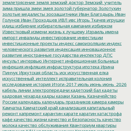
землетрясение
земля
земский доктор
Земский_учитель
зима пришла
змеи
змея
золотой губернатор
Золотухин
золотые медалисты
зоозащитники
Иван Благодырь
Иван
Голунов
Иван Проходцев
ИВЛ
ивс
Игорь Ткачев
игрушки
идиш
избиение
избирательная кампания
избирком
Известковый
измени жизнь к лучшему
Израиль
имена
импорт
инвалиды
инвестирование
инвестиции
инвестиционные проекты
индекс самоизоляции
индекс
человеческого развития
индексация
инновационное
развитие
иностранные государства
инспектор ДПС
инсульт
интервью
Интернет
инфекционная больница
инфекция
инфляция
инфраструктура
ипотека
Ирина
Пинчук
Иркутская область
иск
искусственная елка
искусственный_интеллект
исправительная колония
исследование
история
Итоги-2017
июль
июнь
июнь_2026
кабель линии электропередачи
кадетский бал
кадеты
кадровая чехарда
кадры
казаки
Казань
Казначейство
России
календарь
календарь праздников
камера
камеры
Камчатка
Камчатский край
канализация
капитальный
ремонт
капремонт
карантин
карате
каратин
катастрофа
кафе
качество жизни
качество и безопасность
качество
молока
качество обслуживания
Кванториум
квартиры
квитанция
КДН
кедровые шишки
Кемерово
кинозал