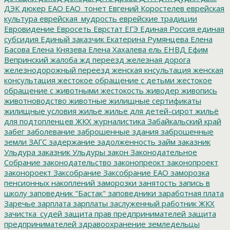
ДЭК
дюкер
ЕАО
ЕАО_тонет
Евгений Коростелев
еврейская
культура
еврейская_мудрость
еврейские традиции
Евровидение
Евросеть
Еврстат
ЕГЭ
Единая Россия
единая
субсидия
Единый заказчик
Екатерина Румянцева
Елена
Басова
Елена Князева
Елена Хахалева
ель
ЕНВД
Ефим
Вепринский
жалоба
жд переезд
железная дорога
железнодорожный переезд
женская кнсультация
женская
консультация
жестокое обращение с детьми
жестокое
обращение с животными
жестокость
живодер
живопись
животноводство
животные
жилищные сертификаты
жилищные условия
жилье
жилье для детей-сирот
жильё
для подтопленцев
ЖКХ
журналистика
Забайкальский край
забег
заболевание
заброшенные здания
заброшенные
земли
ЗАГС
задержание
задолженность
займ
заказник
Ульдура
заказник Ульдуры
закон
Законодательное
Собрание
законодательство
законопреокт
законопроект
законороект
Заксобрание
Заксобрание ЕАО
заморозка
пенсионных накоплений
заморозки
занятость
запись в
школу
заповедник "Бастак"
заповедники
заработная плата
Заречье
зарплата
зарплаты
заслуженный работник ЖКХ
зачистка_судей
защита прав предпринимателей
защита
предпринимателей
здравоохранение
земледельцы