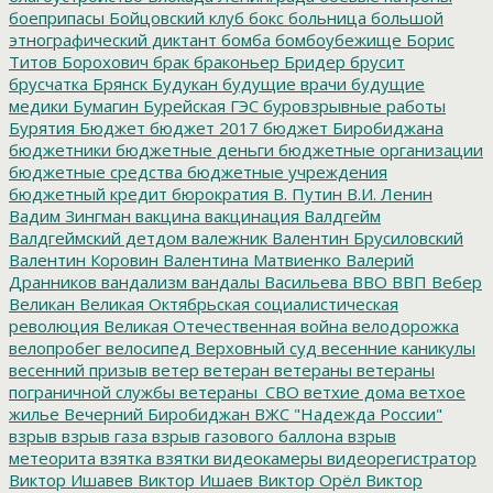
боеприпасы
Бойцовский клуб
бокс
больница
большой
этнографический диктант
бомба
бомбоубежище
Борис
Титов
Борохович
брак
браконьер
Бридер
брусит
брусчатка
Брянск
Будукан
будущие врачи
будущие
медики
Бумагин
Бурейская ГЭС
буровзрывные работы
Бурятия
Бюджет
бюджет 2017
бюджет Биробиджана
бюджетники
бюджетные деньги
бюджетные организации
бюджетные средства
бюджетные учреждения
бюджетный кредит
бюрократия
В. Путин
В.И. Ленин
Вадим Зингман
вакцина
вакцинация
Валдгейм
Валдгеймский детдом
валежник
Валентин Брусиловский
Валентин Коровин
Валентина Матвиенко
Валерий
Дранников
вандализм
вандалы
Васильева
ВВО
ВВП
Вебер
Великан
Великая Октябрьская социалистическая
революция
Великая Отечественная война
велодорожка
велопробег
велосипед
Верховный суд
весенние каникулы
весенний призыв
ветер
ветеран
ветераны
ветераны
пограничной службы
ветераны_СВО
ветхие дома
ветхое
жилье
Вечерний Биробиджан
ВЖС "Надежда России"
взрыв
взрыв газа
взрыв газового баллона
взрыв
метеорита
взятка
взятки
видеокамеры
видеорегистратор
Виктор Ишавев
Виктор Ишаев
Виктор Орёл
Виктор