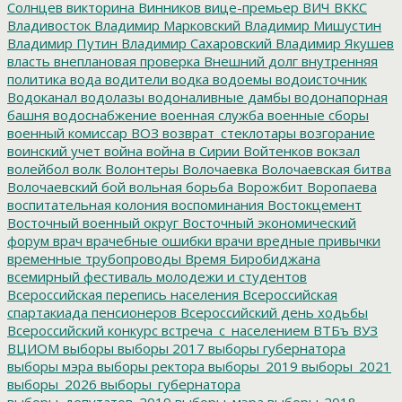
Солнцев
викторина
Винников
вице-премьер
ВИЧ
ВККС
Владивосток
Владимир Марковский
Владимир Мишустин
Владимир Путин
Владимир Сахаровский
Владимир Якушев
власть
внеплановая проверка
Внешний долг
внутренняя
политика
вода
водители
водка
водоемы
водоисточник
Водоканал
водолазы
водоналивные дамбы
водонапорная
башня
водоснабжение
военная служба
военные сборы
военный комиссар
ВОЗ
возврат_стеклотары
возгорание
воинский учет
война
война в Сирии
Войтенков
вокзал
волейбол
волк
Волонтеры
Волочаевка
Волочаевская битва
Волочаевский бой
вольная борьба
Ворожбит
Воропаева
воспитательная колония
воспоминания
Востокцемент
Восточный военный округ
Восточный экономический
форум
врач
врачебные ошибки
врачи
вредные привычки
временные трубопроводы
Время Биробиджана
всемирный фестиваль молодежи и студентов
Всероссийская перепись населения
Всероссийская
спартакиада пенсионеров
Всероссийский день ходьбы
Всероссийский конкурс
встреча_с_населением
ВТБъ
ВУЗ
ВЦИОМ
выборы
выборы 2017
выборы губернатора
выборы мэра
выборы ректора
выборы_2019
выборы_2021
выборы_2026
выборы_губернатора
выборы_депутатов_2019
выборы_мэра
выборы-2018