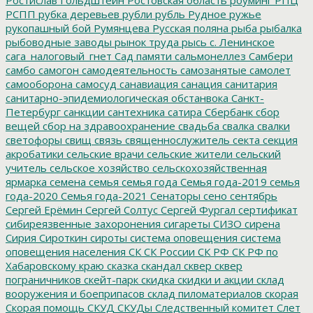
РСПП
рубка деревьев
рубли
рубль
Рудное
ружье
рукопашный бой
Румянцева
Русская поляна
рыба
рыбалка
рыбоводные заводы
рынок труда
рысь
с. Ленинское
сага_налоговый_гнет
Сад памяти
сальмонеллез
Самбери
самбо
самогон
самодеятельность
самозанятые
самолет
самооборона
самосуд
санавиация
санация
санитария
санитарно-эпидемиологическая обстанвока
Санкт-
Петербург
санкции
сантехника
сатира
Сбербанк
сбор
вещей
сбор на здравоохранение
свадьба
свалка
свалки
светофоры
свищ
связь
священнослужитель
секта
секция
акробатики
сельские врачи
сельские жители
сельский
учитель
сельское хозяйство
сельскохозяйственная
ярмарка
семена
семья
семья года
Семья года-2019
семья
года-2020
Семья года-2021
Сенаторы
сено
сентябрь
Сергей Ерёмин
Сергей Солтус
Сергей Фургал
сертификат
сибиреязвенные захоронения
сигареты
СИЗО
сирена
Сирия
Сироткин
сироты
система оповещения
система
оповещения населения
СК
СК России
СК РФ
СК РФ по
Хабаровскому краю
сказка
скандал
сквер
сквер
пограничников
скейт-парк
скидка
скидки и акции
склад
вооружения и боеприпасов
склад пиломатериалов
скорая
Скорая помощь
СКУД
СКУДы
Следственный комитет
Слет