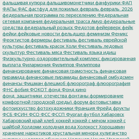
фальшивая купюра
фальшивомонетчики
фанфурики
ФАП
ФАПы
ФАС
фастфуд для пожилых
февраль
февраль_2026
федеральная программа по переселению
Федеральная
сетевая компания
федеральная трасса Амур
федеральные
средства
федеральный розыск
Федотов
фейерверк
фейк
фейки
фейковые новости
фельдшер
феминизм
Феникс
Феоктистов
фермеры
фестиваль
фестиваль еврейской
культуры
фестиваль красок Холи
Фестиваль ледовых
скульптур
Фестиваль мяса
Фестиваль языка идиш
Физкультурно-оздоровительный комплекс
фиксированная
выплата
Филармония
Филиппов
Филиппова
финансирование
финансовая грамотность
финансовая
пирамида
финансовые пирамиды
финансовый омбудсмен
финансы
Фишман
флешмоб
флюорограф
флюорография
ФНС
фобия
ФОКОТ
фонд
Фонд кино
фонд_защитники_отечества
фонтаны
формирование
комфортной городской среды\
форум
фотовыставка
фотоискусство
фотохудожники
Франция
Фрейд
фрукты
ФСБ
ФСИН
ФСО
ФСС
ФССП
Фургал
футбол
Хабаровск
Хабаровский край
хлеб
хоккей
хоккей с мячом
хоккей с
шайбой
Холдоми
холодная вода
Холокост
Хорошавин
хранение наркотиков
хрустальная менора
хулиганство
хулиганы
целевое обучение
Целищев
Центр "Амурский