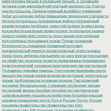
пиротехника
письмо в редакцию
письмо_в_редакцию
питание
план мероприятий
платный перекресток
Платон
плитка
площадь Ленина
пляжный волейбол
пневмония
побег из колонии
побои
повышение пенсионного возраста
погода
погорельцы
пограничные войска
пограничный
режим
подарки
подборка_новостей
подвал
подвоз воды
подделка
поддельные права
поджог
подпольное казино
подростковая преступность
подстанция
подтопление
подтопленцы
подъемные
пожар
Пожар
пожарная
безопасность
пожарные
пожарный кроссфит
пожароопасный период
пожароопасный сезон
пожары
поиск
поиск ребенка
покушение на дачу взятки
покушение
на убийство
полезное
полигон
поликлиника
полиомиелит
политехнический техникум
политические партии
полиция
Половинко
помойки
помощь
Понтонная переправа
порча
имущества
порыв
порыв водопровода
порыв теплотрассы
порыв трубопровода
посевная
поселок Партизанский
послание Федеральному Собранию
последние звонки
последний звонок
пособие
пособия
постинтернатное
сопровождение
посылка
потребители
потребительская
корзина
похищение
почта
Почта России
Почта_России
пошлины
правительство
правительство ЕАО
правительство РФ
праздник
праздники
праймериз