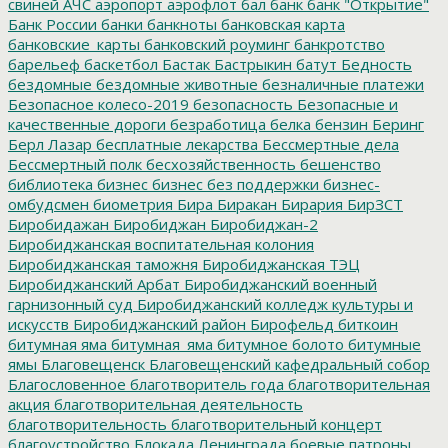
свиней
АЧС
аэропорт
аэрофлот
бал
банк
банк "Открытие"
Банк России
банки
банкноты
банковская карта
банковские_карты
банковский роуминг
банкротство
барельеф
баскетбол
Бастак
Бастрыкин
батут
Бедность
бездомные
бездомные животные
безналичные платежи
Безопасное колесо-2019
безопасность
Безопасные и
качественные дороги
безработица
белка
бензин
Беринг
Берл Лазар
бесплатные лекарства
Бессмертные дела
Бессмертный полк
бесхозяйственность
бешенство
библиотека
бизнес
бизнес без поддержки
бизнес-
омбудсмен
биометрия
Бира
Биракан
Бирария
БирЗСТ
Биробидажан
Биробиджан
Биробиджан-2
Биробиджанская воспитательная колония
Биробиджанская таможня
Биробиджанская ТЭЦ
Биробиджанский Арбат
Биробиджанский военный
гарнизонный суд
Биробиджанский колледж культуры и
искусств
Биробиджанский район
Бирофельд
биткоин
битумная яма
битумная_яма
битумное болото
битумные
ямы
Благовещенск
Благовещенский кафедральный собор
Благословенное
благотворитель года
благотворительная
акция
благотворительная деятельность
благотворительность
благотворительный концерт
благоустройство
Блокада Ленинграда
боевые патроны