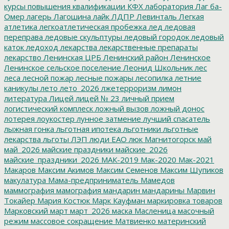
курсы повышения квалификации
КФХ
лаборатория
Лаг ба-
Омер
лагерь
Лагошина
лайк
ЛДПР
Левинталь
Легкая
атлетика
легкоатлетическая пробежка
лед
ледовая
переправа
ледовые скульптуры
ледовый городок
ледовый
каток
ледоход
лекарства
лекарственные препараты
лекарство
Ленинская ЦРБ
Ленинский район
Ленинское
Ленинское сельское поселение
Леонид Школьник
лес
леса
лесной пожар
лесные пожары
лесопилка
летние
каникулы
лето
лето_2026
лжетерроризм
лимон
литература
Лицей
лицей № 23
личный прием
логистический комплеск
ложный вызов
ложный донос
лотерея
лоукостер
лунное затмение
лучший спасатель
лыжная гонка
льготная ипотека
льготники
льготные
лекарства
льготы
ЛЭП
люди ЕАО
люк
Магнитогорск
май
май_2026
майские праздники
майские_2026
майские_праздники_2026
МАК-2019
Мак-2020
Мак-2021
Макаров
Максим Акимов
Максим Семенов
Максим Шупиков
макулатура
Мама-предприниматель
Мамедов
маммография
мамография
мандарин
мандарины
Марвин
Токайер
Мария Костюк
Марк Кауфман
маркировка товаров
Марковский
март
март_2026
маска
Масленица
масочный
режим
массовое сокращение
Матвиенко
материнский