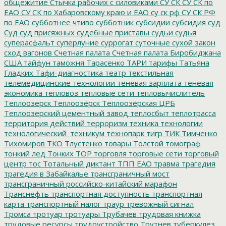
общежитие
Стычка рабочих с силовиками
СУ СК
СУ СК по
ЕАО
СУ СК по Хабаровскому краю и ЕАО
су ск рф
СУ СК РФ
по ЕАО
субботнее чтиво
субботник
субсидии
субсидия
суд
Суд
суд присяжных
судебные приставы
судьи
судья
суперасфальт
суперлуние
суррогат
суточные
сухой закон
сход вагонов
Счетная палата
Счетная палата Биробиджана
США
тайфун
таможня
Тарасенко
ТАРИ
тарифы
Татьяна
Гладких
Тафи-диагностика
театр
текстильная
телемедицинские технологии
теневая зарплата
теневая
экономика
тепловоз
тепловые сети
тепловычислитель
Теплоозерск
Теплоозёрск
Теплоозёрская ЦРБ
Теплоозерский цементный завод
теплосбыт
теплотрасса
территория действий
терроризм
техника
технологии
технологический_техникум
технопарк
тигр
ТИК
Тимченко
Тихомиров
ТКО
Тлустенко
товары
Толстой
томограф
тонкий лед
Тонких
ТОР
торговля
торговые сети
торговый
центр
тос
Тотальный диктант
ТПП ЕАО
травма
трагедия
трагедия в Забайкалье
трансграничный мост
трансграничный российско-китайский марафон
Транснефть
транспортная доступность
транспортная
карта
транспортный налог
траур
тревожный сигнал
Тромса
тротуар
тротуары
Трубачев
трудовая книжка
трудовые ресурсы
трудоустройство
Трутнев
туберкулез