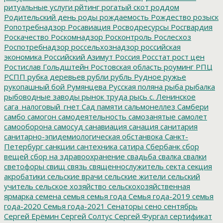
ритуальные услуги
рйтинг
рогатый скот
роддом
Родительский день
роды
рождаемость
Рождество
розыск
Ропотребнадзор
Росавиация
Росводресурсы
Росгвардия
Роскачество
Роскомнадзор
Росконтроль
Рослесхоз
Роспотребнадзор
россельхознадзор
российская
экономика
Российский Азимут
Россия
Росстат
рост цен
Ростислав Гольдштейн
Ростовская область
роуминг
РПЦ
РСПП
рубка деревьев
рубли
рубль
Рудное
ружье
рукопашный бой
Румянцева
Русская поляна
рыба
рыбалка
рыбоводные заводы
рынок труда
рысь
с. Ленинское
сага_налоговый_гнет
Сад памяти
сальмонеллез
Самбери
самбо
самогон
самодеятельность
самозанятые
самолет
самооборона
самосуд
санавиация
санация
санитария
санитарно-эпидемиологическая обстанвока
Санкт-
Петербург
санкции
сантехника
сатира
Сбербанк
сбор
вещей
сбор на здравоохранение
свадьба
свалка
свалки
светофоры
свищ
связь
священнослужитель
секта
секция
акробатики
сельские врачи
сельские жители
сельский
учитель
сельское хозяйство
сельскохозяйственная
ярмарка
семена
семья
семья года
Семья года-2019
семья
года-2020
Семья года-2021
Сенаторы
сено
сентябрь
Сергей Ерёмин
Сергей Солтус
Сергей Фургал
сертификат