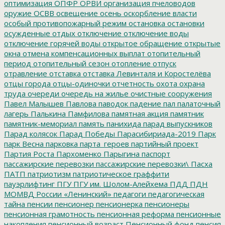
оптимизация
ОПФР
ОРВИ
организация пчеловодов
оружие
ОСВВ
освещение
осень
оскорбление власти
особый противопожарный режим
остановка
остановки
осужденные
отдых
отключение
отключение воды
отключение горячей воды
открытое обращение
открытые
окна
отмена компенсационных выплат
отопительный
период
отопительный сезон
отопление
отпуск
отравление
отставка
отставка Левинталя и Коростелёва
отцы города
отцы-одиночки
отчетность
охота
охрана
труда
очереди
очередь на жилье
очистные сооружения
Павел Малышев
Павлова
паводок
падение
пал
палаточный
лагерь
Палькина
Памфилова
памятная акция
памятник
памятник-мемориал
память
панихида
парад выпускников
Парад колясок
Парад Победы
Парасибириада-2019
Парк
парк Весна
парковка
парта_героев
партийный проект
Партия Роста
Пархоменко
Парыгина
паспорт
пассажирские перевозки
пассажирские перевозки\
Пасха
ПАТП
патриотизм
патриотическое граффити
пауэрлифтинг
ПГУ
ПГУ им. Шолом-Алейхема
ПДД
ПДН
МОМВД России «Ленинский»
педагоги
педагогическая
тайна
пенсии
пенсионер
пенсионерка
пенсионеры
пенсионная грамотность
пенсионная реформа
пенсионные
накопления
пенсионный возраст
Пенсионный фонд
пенсия