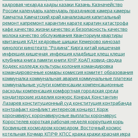
кадровая чехарда
кадры
казаки
Казань
Казначейство
России
календарь
календарь праздников
камера
камеры
Камчатка
Камчатский край
канализация
капитальный
ремонт
капремонт
карантин
карате
каратин
катастрофа
кафе
качество жизни
качество и безопасность
качество
молока
качество обслуживания
Кванториум
квартиры
квитанция
КДН
кедровые шишки
Кемерово
кинозал
кинологи
кинотеатр "Родина"
Кирга
китай
кишечная
инфекция
кишечная_инфекция
кладбище
клещ
клещи
клубника
книга памяти
книги
КНР
КоАП
ковид-сводка
Кодекс
колледж культуры
колония
командировка
командировочные
комары
комиссия
комитет образования
коммуналка
коммунальная авария
коммунальные платежи
коммунальные услуги
компенсации
компенсационные
расходы
компенсация
комфортная городская среда
кондитерские изделия
конкурс
Конрад
Константин
Лазарев
конституционный суд
конституция
контрабанда
контрафакт
конфликт интересов
концерт
Корж
коронавирус
коронавирусные выплаты
коронаврус
Коростелев
короткая рабочая неделя
коррупция
корь
Косвинцев
космодром
космодром_Восточный
космос
котельная
Кочмар
КПРФ
КПСС
кража
кражи
красная икра