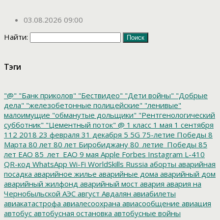
03.08.2026 09:00
Найти:
Тэги
"@"
"Банк приколов"
"Бествидео"
"Дети войны"
"Добрые
дела"
"железобетонные полицейские"
"ленивые"
малоимущие
"обманутые дольщики"
"Рентгенологический
субботник"
"Цементный поток"
@
1 класс
1 мая
1 сентября
112
2018
23 февраля
31 декабря
5
5G
75-летие Победы
8
Марта
80 лет
80 лет Биробиджану
80_летие_Победы
85
лет ЕАО
85_лет_ЕАО
9 мая
Apple
Forbes
Instagram
L-410
QR-код
WhatsApp
Wi-Fi
WorldSkills Russia
аборты
аварийная
посадка
аварийное жилье
аварийные дома
аварийный дом
аварийный жилфонд
аварийный мост
авария
авария на
Чернобыльской АЭС
август
Авдалян
авиабилеты
авиакатастрофа
авиалесоохрана
авиасообщение
авиация
автобус
автобусная остановка
автобусные войны