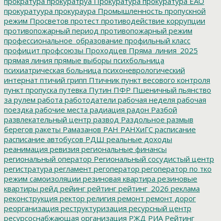
прократура
прокуратруа
Прокуратура
прокуратура ЕАО
прокуратуура
прокураура
Промышленность
пропускной
режим
Просветов
протест
противодействие коррупции
противопожарный период
противопожарный режим
профессиональное_образование
профильный класс
профицит
профсоюзы
Проходцев
Пряма_линия_2025
прямая линия
прямые выборы
психбольница
психиатрическая больница
психоневрологический
интернат
птичий грипп
Птичник
пункт весового контроля
пункт пропуска
путевка
Путин
ПФР
Пшеничный
пьянство
за рулем
работа
работодатели
рабочая неделя
рабочая
поездка
рабочие места
радиация
радон
Разбой
развлекательный центр
развод
Раздольное
размыв
берегов
ракеты
Рамазанов
РАН
РАНХиГС
расписание
расписание автобусов
РДШ
реальные доходы
реанимация
ревизия
региональные финансы
региональный оператор
Региональный сосудистый центр
регистратура
регламент
регоператор
регоператор по тко
режим самоизоляции
резиновая квартира
резиновые
квартиры
рейд
рейинг
рейтинг
рейтинг_2026
реклама
реконструкция
ректор
религия
ремонт
ремонт дорог
реорганизация
реструктуризация
ресурсный центр
ресурсоснабжающая организация
РЖД
РИА Рейтинг