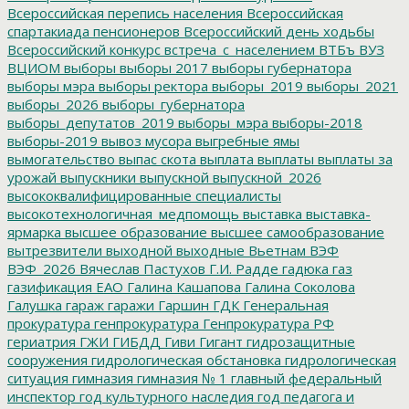
Всероссийская перепись населения
Всероссийская
спартакиада пенсионеров
Всероссийский день ходьбы
Всероссийский конкурс
встреча_с_населением
ВТБъ
ВУЗ
ВЦИОМ
выборы
выборы 2017
выборы губернатора
выборы мэра
выборы ректора
выборы_2019
выборы_2021
выборы_2026
выборы_губернатора
выборы_депутатов_2019
выборы_мэра
выборы-2018
выборы-2019
вывоз мусора
выгребные ямы
вымогательство
выпас скота
выплата
выплаты
выплаты за
урожай
выпускники
выпускной
выпускной_2026
высококвалифицированные специалисты
высокотехнологичная_медпомощь
выставка
выставка-
ярмарка
высшее образование
высшее самообразование
вытрезвители
выходной
выходные
Вьетнам
ВЭФ
ВЭФ_2026
Вячеслав Пастухов
Г.И. Радде
гадюка
газ
газификация ЕАО
Галина Кашапова
Галина Соколова
Галушка
гараж
гаражи
Гаршин
ГДК
Генеральная
прокуратура
генпрокуратура
Генпрокуратура РФ
гериатрия
ГЖИ
ГИБДД
Гиви
Гигант
гидрозащитные
сооружения
гидрологическая обстановка
гидрологическая
ситуация
гимназия
гимназия № 1
главный федеральный
инспектор
год культурного наследия
год педагога и