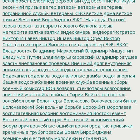
велопробег
велосипед
Верховный суд
весенние каникулы
весенний призыв
ветер
ветеран
ветераны
ветераны
пограничной службы
ветераны_СВО
ветхие дома
ветхое
жилье
Вечерний Биробиджан
ВЖС "Надежда России"
взрыв
взрыв газа
взрыв газового баллона
взрыв
метеорита
взятка
взятки
видеокамеры
видеорегистратор
Виктор Ишавев
Виктор Ишаев
Виктор Орёл
Виктор
Солнцев
викторина
Винников
вице-премьер
ВИЧ
ВККС
Владивосток
Владимир Марковский
Владимир Мишустин
Владимир Путин
Владимир Сахаровский
Владимир Якушев
власть
внеплановая проверка
Внешний долг
внутренняя
политика
вода
водители
водка
водоемы
водоисточник
Водоканал
водолазы
водоналивные дамбы
водонапорная
башня
водоснабжение
военная служба
военные сборы
военный комиссар
ВОЗ
возврат_стеклотары
возгорание
воинский учет
война
война в Сирии
Войтенков
вокзал
волейбол
волк
Волонтеры
Волочаевка
Волочаевская битва
Волочаевский бой
вольная борьба
Ворожбит
Воропаева
воспитательная колония
воспоминания
Востокцемент
Восточный военный округ
Восточный экономический
форум
врач
врачебные ошибки
врачи
вредные привычки
временные трубопроводы
Время Биробиджана
всемирный фестиваль молодежи и студентов