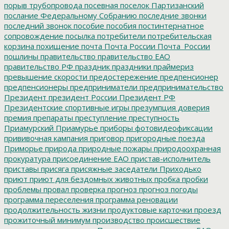
порыв трубопровода
посевная
поселок Партизанский
послание Федеральному Собранию
последние звонки
последний звонок
пособие
пособия
постинтернатное
сопровождение
посылка
потребители
потребительская
корзина
похищение
почта
Почта России
Почта_России
пошлины
правительство
правительство ЕАО
правительство РФ
праздник
праздники
праймериз
превышение скорости
предостережение
предпенсионер
предпенсионеры
предприниматели
предпринимательство
Президент
президент России
Президент РФ
Президентские спортивные игры
презумпция доверия
премия
препараты
преступление
преступность
Приамурский
Приамурье
приборы фотовидеофиксации
прививочная кампания
приговор
пригородные поезда
Приморье
природа
природные пожары
природоохранная
прокуратура
присоединение ЕАО
пристав-исполнитель
приставы
присяга
присяжные заседатели
Приходько
приют
приют для бездомных животных
пробка
пробки
проблемы
провал
проверка
прогноз
прогноз погоды
программа переселения
программа реновации
продолжительность жизни
продуктовые карточки
проезд
прожиточный минимум
производство
происшествие