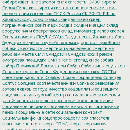
сибиреязвенные захоронения
сигареты
СИЗО
сирена
Сирия
Сироткин
сироты
система оповещения
система
оповещения населения
СК
СК России
СК РФ
СК РФ по
Хабаровскому краю
сказка
скандал
сквер
сквер
пограничников
скейт-парк
скидка
скидки и акции
склад
вооружения и боеприпасов
склад пиломатериалов
скорая
Скорая помощь
СКУД
СКУДы
Следственный комитет
Слет
будущих медиков
служебная командировка
служебные
собаки
смертность
смертность населения
смерть на
рабочем месте
СМИ
Смидович
Смидовичский район
смотровая площадка
СМП
снег
снегопад
снюс
собаки
собор Парижской Богоматери
Собра
Собрание депутатов
Совет ветеранов
Совет Федерации
советские ГОСТы
советские зарплаты
Совфед
Сокол
сокращения
Солнцев
Солтус
Солцнев
соотечественники
Сопка
соревнования
сотовая связь
сотрудничество
соцвыплаты
соцзащита
социально-культурный центр
социально-политическая
устойчивость
социально-экономическое положение
социальное питание
социальные выплаты
социальные
пенсии
социальные сети
социальный контракт
Социальный фонд
соцопрос
соцсети
соя
спасатели
спасение
спецтранспорт
СПИД
спорт
спортивная
акробатика
спортивная площадка
спорткомплекс