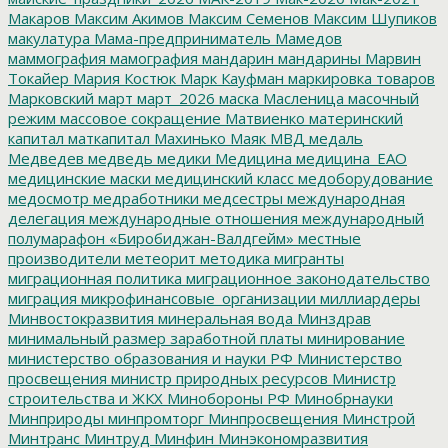
Макаров
Максим Акимов
Максим Семенов
Максим Шупиков
макулатура
Мама-предприниматель
Мамедов
маммография
мамография
мандарин
мандарины
Марвин
Токайер
Мария Костюк
Марк Кауфман
маркировка товаров
Марковский
март
март_2026
маска
Масленица
масочный
режим
массовое сокращение
Матвиенко
материнский
капитал
маткапитал
Махинько
Маяк
МВД
медаль
Медведев
медведь
медики
Медицина
медицина_ЕАО
медицинские маски
медицинский класс
медоборудование
медосмотр
медработники
медсестры
международная
делегация
международные отношения
международный
полумарафон «Биробиджан-Валдгейм»
местные
производители
метеорит
методика
мигранты
миграционная политика
миграционное законодательство
миграция
микрофинансовые_организации
миллиардеры
Минвостокразвития
минеральная вода
Минздрав
минимальный размер заработной платы
минирование
министерство образования и науки РФ
Министерство
просвещения
министр природных ресурсов
Министр
строительства и ЖКХ
Минобороны РФ
Минобрнауки
Минприроды
минпромторг
Минпросвещения
Минстрой
Минтранс
Минтруд
Минфин
Минэкономразвития