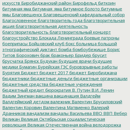
искусств
Биробиджанский район
Бирофельд
биткоин
битумная яма
битумная_яма
битумное болото
битумные
ямы
Благовещенск
Благовещенский кафедральный собор
Благословенное
благотворитель года
благотворительная
акция
благотворительная деятельность
благотворительность
благотворительный концерт
благоустройство
Блокада Ленинграда
боевые патроны
боеприпасы
Бойцовский клуб
бокс
больница
большой
этнографический диктант
бомба
бомбоубежище
Борис
Титов
Борохович
брак
браконьер
Бридер
брусит
брусчатка
Брянск
Будукан
будущие врачи
будущие
медики
Бумагин
Бурейская ГЭС
буровзрывные работы
Бурятия
Бюджет
бюджет 2017
бюджет Биробиджана
бюджетники
бюджетные деньги
бюджетные организации
бюджетные средства
бюджетные учреждения
бюджетный кредит
бюрократия
В. Путин
В.И. Ленин
Вадим Зингман
вакцина
вакцинация
Валдгейм
Валдгеймский детдом
валежник
Валентин Брусиловский
Валентин Коровин
Валентина Матвиенко
Валерий
Дранников
вандализм
вандалы
Васильева
ВВО
ВВП
Вебер
Великан
Великая Октябрьская социалистическая
революция
Великая Отечественная война
велодорожка