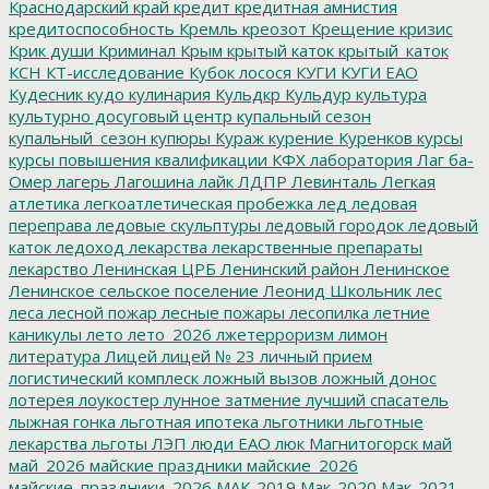
Краснодарский край
кредит
кредитная амнистия
кредитоспособность
Кремль
креозот
Крещение
кризис
Крик души
Криминал
Крым
крытый каток
крытый_каток
КСН
КТ-исследование
Кубок лосося
КУГИ
КУГИ ЕАО
Кудесник
кудо
кулинария
Кульдкр
Кульдур
культура
культурно досуговый центр
купальный сезон
купальный_сезон
купюры
Кураж
курение
Куренков
курсы
курсы повышения квалификации
КФХ
лаборатория
Лаг ба-
Омер
лагерь
Лагошина
лайк
ЛДПР
Левинталь
Легкая
атлетика
легкоатлетическая пробежка
лед
ледовая
переправа
ледовые скульптуры
ледовый городок
ледовый
каток
ледоход
лекарства
лекарственные препараты
лекарство
Ленинская ЦРБ
Ленинский район
Ленинское
Ленинское сельское поселение
Леонид Школьник
лес
леса
лесной пожар
лесные пожары
лесопилка
летние
каникулы
лето
лето_2026
лжетерроризм
лимон
литература
Лицей
лицей № 23
личный прием
логистический комплеск
ложный вызов
ложный донос
лотерея
лоукостер
лунное затмение
лучший спасатель
лыжная гонка
льготная ипотека
льготники
льготные
лекарства
льготы
ЛЭП
люди ЕАО
люк
Магнитогорск
май
май_2026
майские праздники
майские_2026
майские_праздники_2026
МАК-2019
Мак-2020
Мак-2021