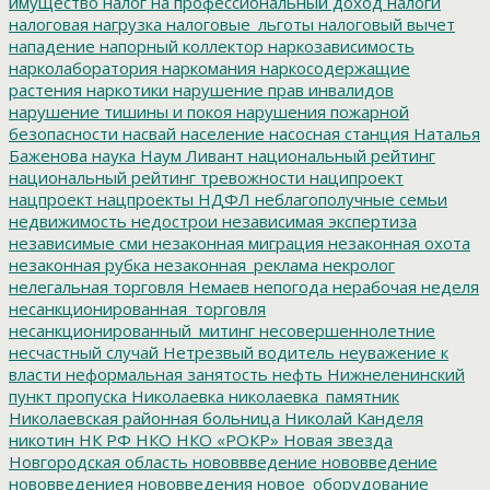
имущество
налог на профессиональный доход
налоги
налоговая нагрузка
налоговые_льготы
налоговый вычет
нападение
напорный коллектор
наркозависимость
нарколаборатория
наркомания
наркосодержащие
растения
наркотики
нарушение прав инвалидов
нарушение тишины и покоя
нарушения пожарной
безопасности
насвай
население
насосная станция
Наталья
Баженова
наука
Наум Ливант
национальный рейтинг
национальный рейтинг тревожности
наципроект
нацпроект
нацпроекты
НДФЛ
неблагополучные семьи
недвижимость
недострои
независимая экспертиза
независимые сми
незаконная миграция
незаконная охота
незаконная рубка
незаконная_реклама
некролог
нелегальная торговля
Немаев
непогода
нерабочая неделя
несанкционированная_торговля
несанкционированный_митинг
несовершеннолетние
несчастный случай
Нетрезвый водитель
неуважение к
власти
неформальная занятость
нефть
Нижнеленинский
пункт пропуска
Николаевка
николаевка_памятник
Николаевская районная больница
Николай Канделя
никотин
НК РФ
НКО
НКО «РОКР»
Новая звезда
Новгородская область
нововвведение
нововведение
нововведениея
нововведения
новое_оборудование