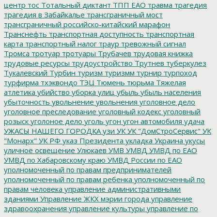
центр
тос
Тотальный диктант
ТПП ЕАО
травма
трагедия
трагедия в Забайкалье
трансграничный мост
трансграничный российско-китайский марафон
Транснефть
транспортная доступность
транспортная
карта
транспортный налог
траур
тревожный сигнал
Тромса
тротуар
тротуары
Трубачев
трудовая книжка
трудовые ресурсы
трудоустройство
Трутнев
туберкулез
Тукалевский
Турбин
туризм
туризмм
турнир
турпоход
турфирма
тхэквондо
ТЭЦ
Тюмень
тюрьма
Тяжелая
атлетика
убийство
уборка улиц
убыль
убыль населения
убыточность
увольнение
увольнения
уголовное дело
уголовное преследование
уголовный кодекс
уголовный
розыск
уголоное дело
уголь
угон
угон автомобиля
удача
УЖАСЫ НАШЕГО ГОРОДКА
узи
УК
УК "ДомСтроСервис"
УК
"Монарх"
УК РФ
указ Президента
укладка
Украина
укусы
уличное освещение
Улюкаев
УМВ
УМВД
УМВД по ЕАО
УМВД по Хабаровскому краю
УМВД России по ЕАО
уполномоченный по правам предпринимателей
уполномоченный по правам ребенка
уполномоченный по
правам человека
управление административными
зданиями
Управление ЖКХ мэрии города
управление
здравоохранения
управление культуры
управление по