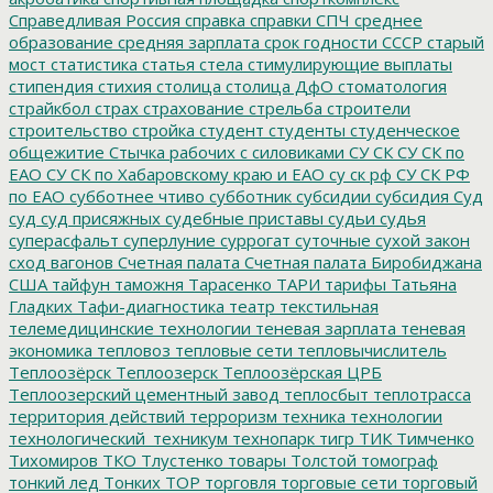
Справедливая Россия
справка
справки
СПЧ
среднее
образование
средняя зарплата
срок годности
СССР
старый
мост
статистика
статья
стела
стимулирующие выплаты
стипендия
стихия
столица
столица ДфО
стоматология
страйкбол
страх
страхование
стрельба
строители
строительство
стройка
студент
студенты
студенческое
общежитие
Стычка рабочих с силовиками
СУ СК
СУ СК по
ЕАО
СУ СК по Хабаровскому краю и ЕАО
су ск рф
СУ СК РФ
по ЕАО
субботнее чтиво
субботник
субсидии
субсидия
Суд
суд
суд присяжных
судебные приставы
судьи
судья
суперасфальт
суперлуние
суррогат
суточные
сухой закон
сход вагонов
Счетная палата
Счетная палата Биробиджана
США
тайфун
таможня
Тарасенко
ТАРИ
тарифы
Татьяна
Гладких
Тафи-диагностика
театр
текстильная
телемедицинские технологии
теневая зарплата
теневая
экономика
тепловоз
тепловые сети
тепловычислитель
Теплоозёрск
Теплоозерск
Теплоозёрская ЦРБ
Теплоозерский цементный завод
теплосбыт
теплотрасса
территория действий
терроризм
техника
технологии
технологический_техникум
технопарк
тигр
ТИК
Тимченко
Тихомиров
ТКО
Тлустенко
товары
Толстой
томограф
тонкий лед
Тонких
ТОР
торговля
торговые сети
торговый