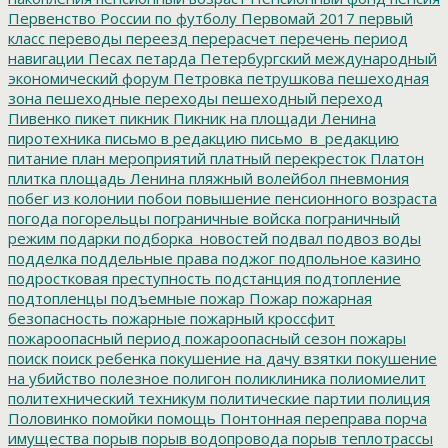
Первенство России по футболу
Первомай 2017
первый
класс
переводы
переезд
перерасчет
перечень
период
навигации
Песах
петарда
Петербургский международный
экономический форум
Петровка
петрушкова
пешеходная
зона
пешеходные переходы
пешеходный переход
Пивенко
пикет
пикник
Пикник на площади Ленина
пиротехника
письмо в редакцию
письмо_в_редакцию
питание
план мероприятий
платный перекресток
Платон
плитка
площадь Ленина
пляжный волейбол
пневмония
побег из колонии
побои
повышение пенсионного возраста
погода
погорельцы
пограничные войска
пограничный
режим
подарки
подборка_новостей
подвал
подвоз воды
подделка
поддельные права
поджог
подпольное казино
подростковая преступность
подстанция
подтопление
подтопленцы
подъемные
пожар
Пожар
пожарная
безопасность
пожарные
пожарный кроссфит
пожароопасный период
пожароопасный сезон
пожары
поиск
поиск ребенка
покушение на дачу взятки
покушение
на убийство
полезное
полигон
поликлиника
полиомиелит
политехнический техникум
политические партии
полиция
Половинко
помойки
помощь
Понтонная переправа
порча
имущества
порыв
порыв водопровода
порыв теплотрассы