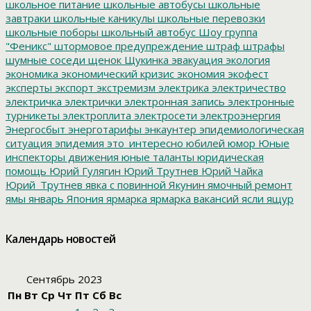
школьное питание
школьные автобусы
школьные
завтраки
школьные каникулы
школьные перевозки
школьные поборы
школьный автобус
Шоу группа
"Феникс"
штормовое предупреждение
штраф
штрафы
шумные соседи
щенок
Щукинка
эвакуация
экология
экономика
экономический кризис
экономия
экофест
эксперты
экспорт
экстремизм
электрика
электричество
электричка
электрички
электронная запись
электронные
турникеты
электроплита
электросети
электроэнергия
Энергосбыт
энерготарифы
энкаунтер
эпидемиологическая
ситуация
эпидемия
это_интересно
юбилей
юмор
Юные
инспекторы движения
юные таланты
юридическая
помощь
Юрий Гулягин
Юрий Трутнев
Юрий Чайка
Юрий_Трутнев
явка с повинной
Якунин
ямочный ремонт
ямы
январь
Япония
ярмарка
ярмарка вакансий
ясли
ящур
Календарь новостей
Сентябрь 2023
Пн
Вт
Ср
Чт
Пт
Сб
Вс