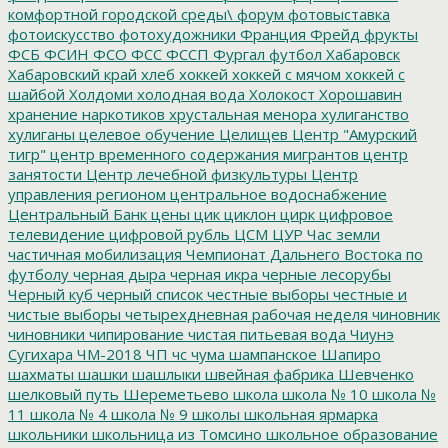
комфортной городской среды\
форум
фотовыставка
фотоискусство
фотохудожники
Франция
Фрейд
фрукты
ФСБ
ФСИН
ФСО
ФСС
ФССП
Фургал
футбол
Хабаровск
Хабаровский край
хлеб
хоккей
хоккей с мячом
хоккей с
шайбой
Холдоми
холодная вода
Холокост
Хорошавин
хранение наркотиков
хрустальная менора
хулиганство
хулиганы
целевое обучение
Целищев
Центр "Амурский
тигр"
центр временного содержания мигрантов
центр
занятости
Центр лечебной физкультуры
Центр
управления регионом
центральное водоснабжение
Центральный Банк
цены
цик
циклон
цирк
цифровое
телевидение
цифровой рубль
ЦСМ
ЦУР
Час земли
частичная мобилизация
Чемпионат Дальнего Востока по
футболу
черная дыра
черная икра
черные лесорубы
Черный куб
черный список
честные выборы
честные и
чистые выборы
четырехдневная рабочая неделя
чиновник
чиновники
чипирование
чистая питьевая вода
Чиунэ
Сугихара
ЧМ-2018
ЧП
чс
чума
шампанское
Шапиро
шахматы
шашки
шашлыки
швейная фабрика
Шевченко
шелковый путь
Шереметьево
школа
школа № 10
школа №
11
школа № 4
школа № 9
школы
школьная ярмарка
школьники
школьница из Томсино
школьное образование