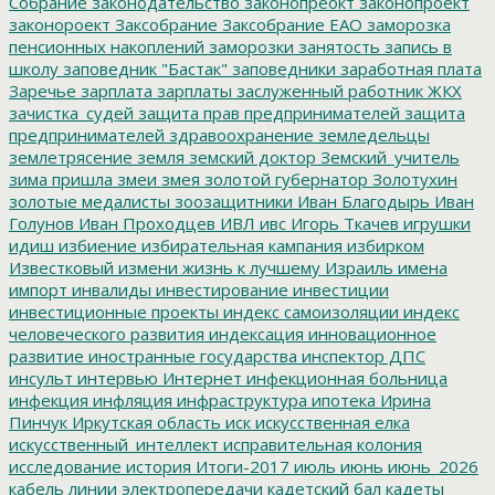
Собрание
законодательство
законопреокт
законопроект
законороект
Заксобрание
Заксобрание ЕАО
заморозка
пенсионных накоплений
заморозки
занятость
запись в
школу
заповедник "Бастак"
заповедники
заработная плата
Заречье
зарплата
зарплаты
заслуженный работник ЖКХ
зачистка_судей
защита прав предпринимателей
защита
предпринимателей
здравоохранение
земледельцы
землетрясение
земля
земский доктор
Земский_учитель
зима пришла
змеи
змея
золотой губернатор
Золотухин
золотые медалисты
зоозащитники
Иван Благодырь
Иван
Голунов
Иван Проходцев
ИВЛ
ивс
Игорь Ткачев
игрушки
идиш
избиение
избирательная кампания
избирком
Известковый
измени жизнь к лучшему
Израиль
имена
импорт
инвалиды
инвестирование
инвестиции
инвестиционные проекты
индекс самоизоляции
индекс
человеческого развития
индексация
инновационное
развитие
иностранные государства
инспектор ДПС
инсульт
интервью
Интернет
инфекционная больница
инфекция
инфляция
инфраструктура
ипотека
Ирина
Пинчук
Иркутская область
иск
искусственная елка
искусственный_интеллект
исправительная колония
исследование
история
Итоги-2017
июль
июнь
июнь_2026
кабель линии электропередачи
кадетский бал
кадеты