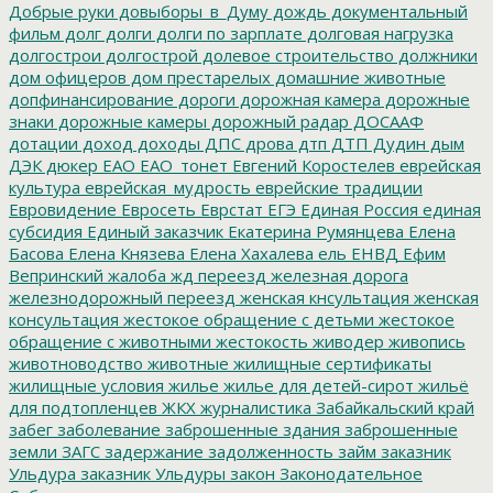
Добрые руки
довыборы_в_Думу
дождь
документальный
фильм
долг
долги
долги по зарплате
долговая нагрузка
долгострои
долгострой
долевое строительство
должники
дом офицеров
дом престарелых
домашние животные
допфинансирование
дороги
дорожная камера
дорожные
знаки
дорожные камеры
дорожный радар
ДОСААФ
дотации
доход
доходы
ДПС
дрова
дтп
ДТП
Дудин
дым
ДЭК
дюкер
ЕАО
ЕАО_тонет
Евгений Коростелев
еврейская
культура
еврейская_мудрость
еврейские традиции
Евровидение
Евросеть
Еврстат
ЕГЭ
Единая Россия
единая
субсидия
Единый заказчик
Екатерина Румянцева
Елена
Басова
Елена Князева
Елена Хахалева
ель
ЕНВД
Ефим
Вепринский
жалоба
жд переезд
железная дорога
железнодорожный переезд
женская кнсультация
женская
консультация
жестокое обращение с детьми
жестокое
обращение с животными
жестокость
живодер
живопись
животноводство
животные
жилищные сертификаты
жилищные условия
жилье
жилье для детей-сирот
жильё
для подтопленцев
ЖКХ
журналистика
Забайкальский край
забег
заболевание
заброшенные здания
заброшенные
земли
ЗАГС
задержание
задолженность
займ
заказник
Ульдура
заказник Ульдуры
закон
Законодательное