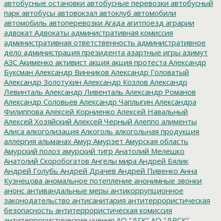
автобусные остановки
автобусные перевозки
автобусный
парк
автобусы
автовокзал
автоклуб
автомобили
автомобиль
автоперевозки
Агада
агитпоезд
аграрии
адвокат
Адвокаты
административная комиссия
административная ответственность
административное
дело
администрация президента
азартные игры
азимут
АЗС
Акименко
активист
акция
акция протеста
Александр
Буксман
Александр Винников
Александр Головатый
Александр Золотухин
Александр Козлов
Александр
Левинталь
Александр Ливенталь
Александр Романов
Александр Соловьев
Александр Чаплыгин
Александра
Филиппова
Алексей Корниенко
Алексей Навальный
Алексей Хозяйский
Алексей Черный
Алеппо
алименты
Алиса
алкоголизация
Алкоголь
алкогольная продукция
аллергия
альманах
Амур
Амурзет
Амурская область
Амурский полоз
амурский тигр
Анатолий Мелешко
Анатолий Скоробогатов
Ангелы мира
Андрей Бялик
Андрей Голубь
Андрей Драчев
Андрей Пивенко
Анна
Кузнецова
аномальное потепление
анонимные звонки
анонс
антивандальные меры
антикоррупционное
законодательство
антисанитария
антитеррористическая
безопасность
антитеррористическая комиссия
антитеррористические учения
АО "ДГК"
АО "ДРСК"