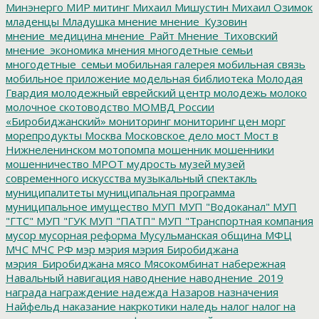
Минэнерго
МИР
митинг
Михаил Мишустин
Михаил Озимок
младенцы
Младушка
мнение
мнение_Кузовин
мнение_медицина
мнение_Райт
Мнение_Тиховский
мнение_экономика
мнения
многодетные семьи
многодетные_семьи
мобильная галерея
мобильная связь
мобильное приложение
модельная библиотека
Молодая
Гвардия
молодежный еврейский центр
молодежь
молоко
молочное скотоводство
МОМВД России
«Биробиджанский»
мониторинг
мониторинг цен
морг
морепродукты
Москва
Московское дело
мост
Мост в
Нижнеленинском
мотопомпа
мошенник
мошенники
мошенничество
МРОТ
мудрость
музей
музей
современного искусства
музыкальный спектакль
муниципалитеты
муниципальная программа
муниципальное имущество
МУП
МУП "Водоканал"
МУП
"ГТС"
МУП "ГУК
МУП "ПАТП"
МУП "Транспортная компания
мусор
мусорная реформа
Мусульманская община
МФЦ
МЧС
МЧС РФ
мэр
мэрия
мэрия Биробиджана
мэрия_Биробиджана
мясо
Мясокомбинат
набережная
Навальный
навигация
наводнение
наводнение_2019
награда
награждение
надежда
Назаров
назначения
Найфельд
наказание
накркотики
наледь
налог
налог на