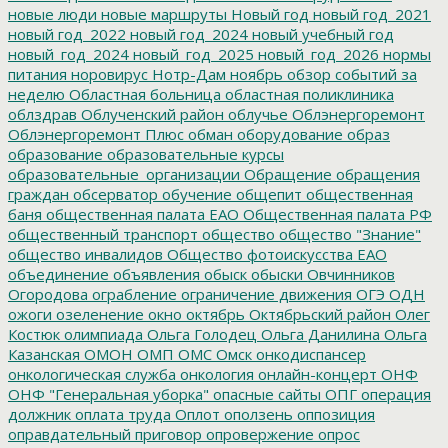
новые люди
новые маршруты
Новый год
новый год_2021
новый год_2022
новый год_2024
новый учебный год
новый_год_2024
новый_год_2025
новый_год_2026
нормы
питания
норовирус
Нотр-Дам
ноябрь
обзор событий за
неделю
Областная больница
областная поликлиника
облздрав
Облученский район
облучье
Облэнергоремонт
Облэнергоремонт Плюс
обман
оборудование
образ
образование
образовательные курсы
образовательные_организации
Обращение
обращения
граждан
обсерватор
обучение
общепит
общественная
баня
общественная палата ЕАО
Общественная палата РФ
общественный транспорт
общество
общество "Знание"
общество инвалидов
Общество фотоискусства ЕАО
объединение
объявления
обыск
обыски
Овчинников
Огородова
ограбление
ограничение движения
ОГЭ
ОДН
ожоги
озеленение
окно
октябрь
Октябрьский район
Олег
Костюк
олимпиада
Ольга Голодец
Ольга Данилина
Ольга
Казанская
ОМОН
ОМП
ОМС
Омск
онкодиспансер
онкологическая служба
онкология
онлайн-концерт
ОНФ
ОНФ "Генеральная уборка"
опасные сайты
ОПГ
операция
должник
оплата труда
Оплот
оползень
оппозиция
оправдательный приговор
опровержение
опрос