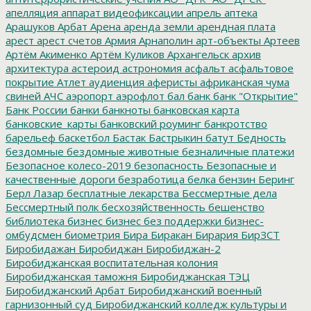
апелляция
аппарат видеофиксации
апрель
аптека
Арашуков
Арбат
Арена
аренда земли
арендная плата
арест
арест счетов
Армия
Арнаполин
арт-объекты
Артеев
Артём Акименко
Артём Куликов
Архангельск
архив
архитектура
астероид
астрономия
асфальт
асфальтовое
покрытие
Атлет
аудиенция
аферисты
африканская чума
свиней
АЧС
аэропорт
аэрофлот
бал
банк
банк "Открытие"
Банк России
банки
банкноты
банковская карта
банковские_карты
банковский роуминг
банкротство
барельеф
баскетбол
Бастак
Бастрыкин
батут
Бедность
бездомные
бездомные животные
безналичные платежи
Безопасное колесо-2019
безопасность
Безопасные и
качественные дороги
безработица
белка
бензин
Беринг
Берл Лазар
бесплатные лекарства
Бессмертные дела
Бессмертный полк
бесхозяйственность
бешенство
библиотека
бизнес
бизнес без поддержки
бизнес-
омбудсмен
биометрия
Бира
Биракан
Бирария
БирЗСТ
Биробидажан
Биробиджан
Биробиджан-2
Биробиджанская воспитательная колония
Биробиджанская таможня
Биробиджанская ТЭЦ
Биробиджанский Арбат
Биробиджанский военный
гарнизонный суд
Биробиджанский колледж культуры и