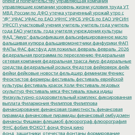
опеке и попечительству
управляющая компания
управляющие компании
уровень жизни
условия труда
УТ
МВД России по ДФО
утечка
утраченный урожай
утро с
"@"
УФАС
УФАС по ЕАО
УФНС
УФСБ
УФСБ по ЕАО
УФСИН
УФССП
участковый
учения
учитель
учитель года
учитель
года ЕАО
учитель_года
учителя
учреждения культуры
ФАД "Амур"
фальсификация
фальсифицированное масло
фальшивая купюра
фальшивомонетчики
фанфурики
ФАП
ФАПы
ФАС
фастфуд для пожилых
февраль
февраль_2026
федеральная программа по переселению
Федеральная
сетевая компания
федеральная трасса Амур
федеральные
средства
федеральный розыск
Федотов
фейерверк
фейк
фейки
фейковые новости
фельдшер
феминизм
Феникс
Феоктистов
фермеры
фестиваль
фестиваль еврейской
культуры
фестиваль красок Холи
Фестиваль ледовых
скульптур
Фестиваль мяса
Фестиваль языка идиш
Физкультурно-оздоровительный комплекс
фиксированная
выплата
Филармония
Филиппов
Филиппова
финансирование
финансовая грамотность
финансовая
пирамида
финансовые пирамиды
финансовый омбудсмен
финансы
Фишман
флешмоб
флюорограф
флюорография
ФНС
фобия
ФОКОТ
фонд
Фонд кино
фонд_защитники_отечества
фонтаны
формирование