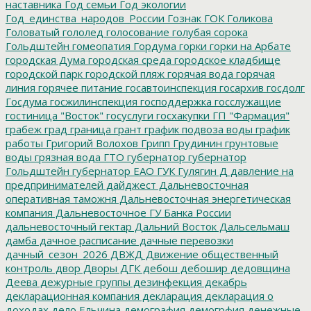
наставника
Год семьи
Год экологии
Год_единства_народов_России
Гознак
ГОК
Голикова
Головатый
гололед
голосование
голубая сорока
Гольдштейн
гомеопатия
Гордума
горки
горки на Арбате
городская Дума
городская среда
городское кладбище
городской парк
городской пляж
горячая вода
горячая
линия
горячее питание
госавтоинспекция
госархив
госдолг
Госдума
госжилинспекция
господдержка
госслужащие
гостиница "Восток"
госуслуги
госхакупки
ГП "Фармация"
грабеж
град
граница
грант
график подвоза воды
график
работы
Григорий Волохов
Грипп
Грудинин
грунтовые
воды
грязная вода
ГТО
губернатор
губернатор
Гольдштейн
губернатор ЕАО
ГУК
Гулягин
Д
давление на
предпринимателей
дайджест
Дальневосточная
оперативная таможня
Дальневосточная энергетическая
компания
Дальневосточное ГУ Банка России
дальневосточный гектар
Дальний Восток
Дальсельмаш
дамба
дачное расписание
дачные перевозки
дачный_сезон_2026
ДВЖД
Движение общественный
контроль
двор
Дворы
ДГК
дебош
дебошир
дедовщина
Деева
дежурные группы
дезинфекция
декабрь
декларационная компания
декларация
декларация о
доходах
дело Ельчина
демография
демогрфия
денежные