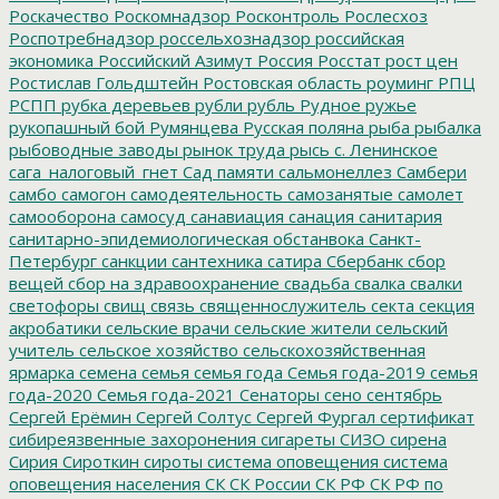
Роскачество
Роскомнадзор
Росконтроль
Рослесхоз
Роспотребнадзор
россельхознадзор
российская
экономика
Российский Азимут
Россия
Росстат
рост цен
Ростислав Гольдштейн
Ростовская область
роуминг
РПЦ
РСПП
рубка деревьев
рубли
рубль
Рудное
ружье
рукопашный бой
Румянцева
Русская поляна
рыба
рыбалка
рыбоводные заводы
рынок труда
рысь
с. Ленинское
сага_налоговый_гнет
Сад памяти
сальмонеллез
Самбери
самбо
самогон
самодеятельность
самозанятые
самолет
самооборона
самосуд
санавиация
санация
санитария
санитарно-эпидемиологическая обстанвока
Санкт-
Петербург
санкции
сантехника
сатира
Сбербанк
сбор
вещей
сбор на здравоохранение
свадьба
свалка
свалки
светофоры
свищ
связь
священнослужитель
секта
секция
акробатики
сельские врачи
сельские жители
сельский
учитель
сельское хозяйство
сельскохозяйственная
ярмарка
семена
семья
семья года
Семья года-2019
семья
года-2020
Семья года-2021
Сенаторы
сено
сентябрь
Сергей Ерёмин
Сергей Солтус
Сергей Фургал
сертификат
сибиреязвенные захоронения
сигареты
СИЗО
сирена
Сирия
Сироткин
сироты
система оповещения
система
оповещения населения
СК
СК России
СК РФ
СК РФ по