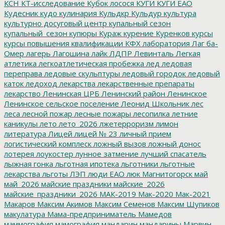
КСН
КТ-исследование
Кубок лосося
КУГИ
КУГИ ЕАО
Кудесник
кудо
кулинария
Кульдкр
Кульдур
культура
культурно досуговый центр
купальный сезон
купальный_сезон
купюры
Кураж
курение
Куренков
курсы
курсы повышения квалификации
КФХ
лаборатория
Лаг ба-
Омер
лагерь
Лагошина
лайк
ЛДПР
Левинталь
Легкая
атлетика
легкоатлетическая пробежка
лед
ледовая
переправа
ледовые скульптуры
ледовый городок
ледовый
каток
ледоход
лекарства
лекарственные препараты
лекарство
Ленинская ЦРБ
Ленинский район
Ленинское
Ленинское сельское поселение
Леонид Школьник
лес
леса
лесной пожар
лесные пожары
лесопилка
летние
каникулы
лето
лето_2026
лжетерроризм
лимон
литература
Лицей
лицей № 23
личный прием
логистический комплеск
ложный вызов
ложный донос
лотерея
лоукостер
лунное затмение
лучший спасатель
лыжная гонка
льготная ипотека
льготники
льготные
лекарства
льготы
ЛЭП
люди ЕАО
люк
Магнитогорск
май
май_2026
майские праздники
майские_2026
майские_праздники_2026
МАК-2019
Мак-2020
Мак-2021
Макаров
Максим Акимов
Максим Семенов
Максим Шупиков
макулатура
Мама-предприниматель
Мамедов
маммография
мамография
мандарин
мандарины
Марвин