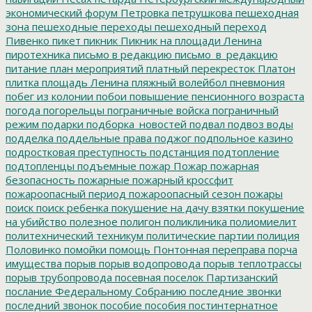
экономический форум
Петровка
петрушкова
пешеходная
зона
пешеходные переходы
пешеходный переход
Пивенко
пикет
пикник
Пикник на площади Ленина
пиротехника
письмо в редакцию
письмо_в_редакцию
питание
план мероприятий
платный перекресток
Платон
плитка
площадь Ленина
пляжный волейбол
пневмония
побег из колонии
побои
повышение пенсионного возраста
погода
погорельцы
пограничные войска
пограничный
режим
подарки
подборка_новостей
подвал
подвоз воды
подделка
поддельные права
поджог
подпольное казино
подростковая преступность
подстанция
подтопление
подтопленцы
подъемные
пожар
Пожар
пожарная
безопасность
пожарные
пожарный кроссфит
пожароопасный период
пожароопасный сезон
пожары
поиск
поиск ребенка
покушение на дачу взятки
покушение
на убийство
полезное
полигон
поликлиника
полиомиелит
политехнический техникум
политические партии
полиция
Половинко
помойки
помощь
Понтонная переправа
порча
имущества
порыв
порыв водопровода
порыв теплотрассы
порыв трубопровода
посевная
поселок Партизанский
послание Федеральному Собранию
последние звонки
последний звонок
пособие
пособия
постинтернатное