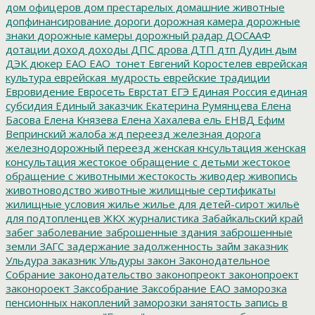
дом офицеров
дом престарелых
домашние животные
допфинансирование
дороги
дорожная камера
дорожные
знаки
дорожные камеры
дорожный радар
ДОСААФ
дотации
доход
доходы
ДПС
дрова
ДТП
дтп
Дудин
дым
ДЭК
дюкер
ЕАО
ЕАО_тонет
Евгений Коростелев
еврейская
культура
еврейская_мудрость
еврейские традиции
Евровидение
Евросеть
Еврстат
ЕГЭ
Единая Россия
единая
субсидия
Единый заказчик
Екатерина Румянцева
Елена
Басова
Елена Князева
Елена Хахалева
ель
ЕНВД
Ефим
Вепринский
жалоба
жд переезд
железная дорога
железнодорожный переезд
женская кнсультация
женская
консультация
жестокое обращение с детьми
жестокое
обращение с животными
жестокость
живодер
живопись
животноводство
животные
жилищные сертификаты
жилищные условия
жилье
жилье для детей-сирот
жильё
для подтопленцев
ЖКХ
журналистика
Забайкальский край
забег
заболевание
заброшенные здания
заброшенные
земли
ЗАГС
задержание
задолженность
займ
заказник
Ульдура
заказник Ульдуры
закон
Законодательное
Собрание
законодательство
законопреокт
законопроект
законороект
Заксобрание
Заксобрание ЕАО
заморозка
пенсионных накоплений
заморозки
занятость
запись в