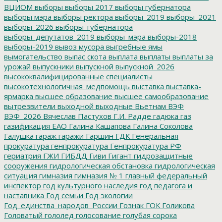
ВЦИОМ
выборы
выборы 2017
выборы губернатора
выборы мэра
выборы ректора
выборы_2019
выборы_2021
выборы_2026
выборы_губернатора
выборы_депутатов_2019
выборы_мэра
выборы-2018
выборы-2019
вывоз мусора
выгребные ямы
вымогательство
выпас скота
выплата
выплаты
выплаты за
урожай
выпускники
выпускной
выпускной_2026
высококвалифицированные специалисты
высокотехнологичная_медпомощь
выставка
выставка-
ярмарка
высшее образование
высшее самообразование
вытрезвители
выходной
выходные
Вьетнам
ВЭФ
ВЭФ_2026
Вячеслав Пастухов
Г.И. Радде
гадюка
газ
газификация ЕАО
Галина Кашапова
Галина Соколова
Галушка
гараж
гаражи
Гаршин
ГДК
Генеральная
прокуратура
генпрокуратура
Генпрокуратура РФ
гериатрия
ГЖИ
ГИБДД
Гиви
Гигант
гидрозащитные
сооружения
гидрологическая обстановка
гидрологическая
ситуация
гимназия
гимназия № 1
главный федеральный
инспектор
год культурного наследия
год педагога и
наставника
Год семьи
Год экологии
Год_единства_народов_России
Гознак
ГОК
Голикова
Головатый
гололед
голосование
голубая сорока