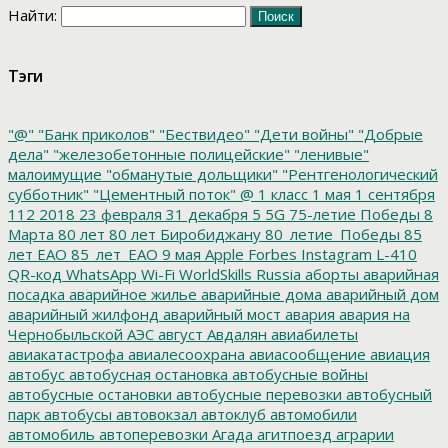
Найти:
Тэги
"@"
"Банк приколов"
"Бествидео"
"Дети войны"
"Добрые
дела"
"железобетонные полицейские"
"ленивые"
малоимущие
"обманутые дольщики"
"Рентгенологический
субботник"
"Цементный поток"
@
1 класс
1 мая
1 сентября
112
2018
23 февраля
31 декабря
5
5G
75-летие Победы
8
Марта
80 лет
80 лет Биробиджану
80_летие_Победы
85
лет ЕАО
85_лет_ЕАО
9 мая
Apple
Forbes
Instagram
L-410
QR-код
WhatsApp
Wi-Fi
WorldSkills Russia
аборты
аварийная
посадка
аварийное жилье
аварийные дома
аварийный дом
аварийный жилфонд
аварийный мост
авария
авария на
Чернобыльской АЭС
август
Авдалян
авиабилеты
авиакатастрофа
авиалесоохрана
авиасообщение
авиация
автобус
автобусная остановка
автобусные войны
автобусные остановки
автобусные перевозки
автобусный
парк
автобусы
автовокзал
автоклуб
автомобили
автомобиль
автоперевозки
Агада
агитпоезд
аграрии