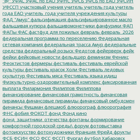
"@"
УФАС
УФАС по ЕАО
УФНС
УФСБ
УФСБ по ЕАО
УФСИН
УФССП
участковый
учения
учитель
учитель года
учитель
года ЕАО
учитель_года
учителя
учреждения культуры
ФАД "Амур"
фальсификация
фальсифицированное масло
фальшивая купюра
фальшивомонетчики
фанфурики
ФАП
ФАПы
ФАС
фастфуд для пожилых
февраль
февраль_2026
федеральная программа по переселению
Федеральная
сетевая компания
федеральная трасса Амур
федеральные
средства
федеральный розыск
Федотов
фейерверк
фейк
фейки
фейковые новости
фельдшер
феминизм
Феникс
Феоктистов
фермеры
фестиваль
фестиваль еврейской
культуры
фестиваль красок Холи
Фестиваль ледовых
скульптур
Фестиваль мяса
Фестиваль языка идиш
Физкультурно-оздоровительный комплекс
фиксированная
выплата
Филармония
Филиппов
Филиппова
финансирование
финансовая грамотность
финансовая
пирамида
финансовые пирамиды
финансовый омбудсмен
финансы
Фишман
флешмоб
флюорограф
флюорография
ФНС
фобия
ФОКОТ
фонд
Фонд кино
фонд_защитники_отечества
фонтаны
формирование
комфортной городской среды\
форум
фотовыставка
фотоискусство
фотохудожники
Франция
Фрейд
фрукты
ФСБ
ФСИН
ФСО
ФСС
ФССП
Фургал
футбол
Хабаровск