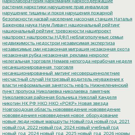
нарколаборатория
наркомания
наркосодержащие
растения
наркотики
нарушение прав инвалидов
нарушение тишины и покоя
нарушения пожарной
безопасности
насвай
население
насосная станция
Наталья
Баженова
наука
Наум Ливант
национальный рейтинг
национальный рейтинг тревожности
наципроект
нацпроект
нацпроекты
НДФЛ
неблагополучные семьи
недвижимость
недострои
независимая экспертиза
независимые сми
незаконная миграция
незаконная охота
незаконная рубка
незаконная_реклама
некролог
нелегальная торговля
Немаев
непогода
нерабочая неделя
несанкционированная_торговля
несанкционированный_митинг
несовершеннолетние
несчастный случай
Нетрезвый водитель
неуважение к
власти
неформальная занятость
нефть
Нижнеленинский
пункт пропуска
Николаевка
николаевка_памятник
Николаевская районная больница
Николай Канделя
никотин
НК РФ
НКО
НКО «РОКР»
Новая звезда
Новгородская область
нововвведение
нововведение
нововведениея
нововведения
новое_оборудование
новые люди
новые маршруты
Новый год
новый год_2021
новый год_2022
новый год_2024
новый учебный год
новый_год_2024
новый_год_2025
новый_год_2026
нормы