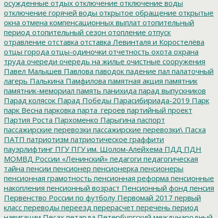
осужденные
отдых
отключение
отключение воды
отключение горячей воды
открытое обращение
открытые
окна
отмена компенсационных выплат
отопительный
период
отопительный сезон
отопление
отпуск
отравление
отставка
отставка Левинталя и Коростелёва
отцы города
отцы-одиночки
отчетность
охота
охрана
труда
очереди
очередь на жилье
очистные сооружения
Павел Малышев
Павлова
паводок
падение
пал
палаточный
лагерь
Палькина
Памфилова
памятная акция
памятник
памятник-мемориал
память
панихида
парад выпускников
Парад колясок
Парад Победы
Парасибириада-2019
Парк
парк Весна
парковка
парта_героев
партийный проект
Партия Роста
Пархоменко
Парыгина
паспорт
пассажирские перевозки
пассажирские перевозки\
Пасха
ПАТП
патриотизм
патриотическое граффити
пауэрлифтинг
ПГУ
ПГУ им. Шолом-Алейхема
ПДД
ПДН
МОМВД России «Ленинский»
педагоги
педагогическая
тайна
пенсии
пенсионер
пенсионерка
пенсионеры
пенсионная грамотность
пенсионная реформа
пенсионные
накопления
пенсионный возраст
Пенсионный фонд
пенсия
Первенство России по футболу
Первомай 2017
первый
класс
переводы
переезд
перерасчет
перечень
период
навигации
Песах
петарда
Петербургский международный