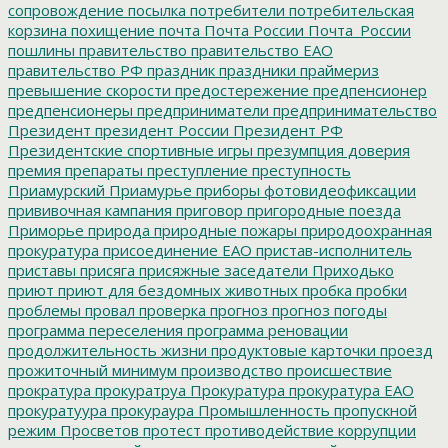
сопровождение
посылка
потребители
потребительская
корзина
похищение
почта
Почта России
Почта_России
пошлины
правительство
правительство ЕАО
правительство РФ
праздник
праздники
праймериз
превышение скорости
предостережение
предпенсионер
предпенсионеры
предприниматели
предпринимательство
Президент
президент России
Президент РФ
Президентские спортивные игры
презумпция доверия
премия
препараты
преступление
преступность
Приамурский
Приамурье
приборы фотовидеофиксации
прививочная кампания
приговор
пригородные поезда
Приморье
природа
природные пожары
природоохранная
прокуратура
присоединение ЕАО
пристав-исполнитель
приставы
присяга
присяжные заседатели
Приходько
приют
приют для бездомных животных
пробка
пробки
проблемы
провал
проверка
прогноз
прогноз погоды
программа переселения
программа реновации
продолжительность жизни
продуктовые карточки
проезд
прожиточный минимум
производство
происшествие
прократура
прокуратруа
Прокуратура
прокуратура ЕАО
прокуратуура
прокураура
Промышленность
пропускной
режим
Просветов
протест
противодействие коррупции