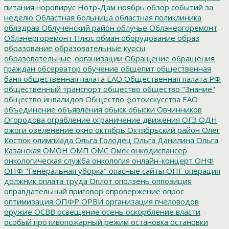
питания
норовирус
Нотр-Дам
ноябрь
обзор событий за
неделю
Областная больница
областная поликлиника
облздрав
Облученский район
облучье
Облэнергоремонт
Облэнергоремонт Плюс
обман
оборудование
образ
образование
образовательные курсы
образовательные_организации
Обращение
обращения
граждан
обсерватор
обучение
общепит
общественная
баня
общественная палата ЕАО
Общественная палата РФ
общественный транспорт
общество
общество "Знание"
общество инвалидов
Общество фотоискусства ЕАО
объединение
объявления
обыск
обыски
Овчинников
Огородова
ограбление
ограничение движения
ОГЭ
ОДН
ожоги
озеленение
окно
октябрь
Октябрьский район
Олег
Костюк
олимпиада
Ольга Голодец
Ольга Данилина
Ольга
Казанская
ОМОН
ОМП
ОМС
Омск
онкодиспансер
онкологическая служба
онкология
онлайн-концерт
ОНФ
ОНФ "Генеральная уборка"
опасные сайты
ОПГ
операция
должник
оплата труда
Оплот
оползень
оппозиция
оправдательный приговор
опровержение
опрос
оптимизация
ОПФР
ОРВИ
организация пчеловодов
оружие
ОСВВ
освещение
осень
оскорбление власти
особый противопожарный режим
остановка
остановки