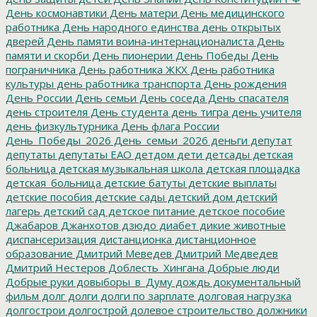
День космонавтики
День матери
День медицинского
работника
День народного единства
день открытых
дверей
День памяти воина-интернационалиста
День
памяти и скорби
День пионерии
День Победы
День
пограничника
День работника ЖКХ
День работника
культуры
день работника транспорта
День рождения
День России
День семьи
День соседа
День спасателя
день строителя
День студента
день тигра
день учителя
день физкультурника
День флага России
День_Победы_2026
День_семьи_2026
деньги
депутат
депутаты
депутаты ЕАО
детдом
дети
детсады
детская
больница
детская музыкальная школа
детская площадка
детская_больница
детские батуты
детские выплаты
детские пособия
детские сады
детский дом
детский
лагерь
детский сад
детское питание
детское пособие
Джабаров
Джанхотов
дзюдо
диабет
дикие животные
диспансеризация
дистанционка
дистанционное
образование
Дмитрий Меведев
Дмитрий Медведев
Дмитрий Нестеров
Доблесть_Хингана
Добрые люди
Добрые руки
довыборы_в_Думу
дождь
документальный
фильм
долг
долги
долги по зарплате
долговая нагрузка
долгострои
долгострой
долевое строительство
должники