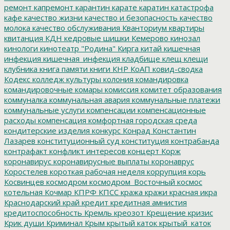
ремонт
капремонт
карантин
карате
каратин
катастрофа
кафе
качество жизни
качество и безопасность
качество
молока
качество обслуживания
Кванториум
квартиры
квитанция
КДН
кедровые шишки
Кемерово
кинозал
кинологи
кинотеатр "Родина"
Кирга
китай
кишечная
инфекция
кишечная_инфекция
кладбище
клещ
клещи
клубника
книга памяти
книги
КНР
КоАП
ковид-сводка
Кодекс
колледж культуры
колония
командировка
командировочные
комары
комиссия
комитет образования
коммуналка
коммунальная авария
коммунальные платежи
коммунальные услуги
компенсации
компенсационные
расходы
компенсация
комфортная городская среда
кондитерские изделия
конкурс
Конрад
Константин
Лазарев
конституционный суд
конституция
контрабанда
контрафакт
конфликт интересов
концерт
Корж
коронавирус
коронавирусные выплаты
коронаврус
Коростелев
короткая рабочая неделя
коррупция
корь
Косвинцев
космодром
космодром_Восточный
космос
котельная
Кочмар
КПРФ
КПСС
кража
кражи
красная икра
Краснодарский край
кредит
кредитная амнистия
кредитоспособность
Кремль
креозот
Крещение
кризис
Крик души
Криминал
Крым
крытый каток
крытый_каток