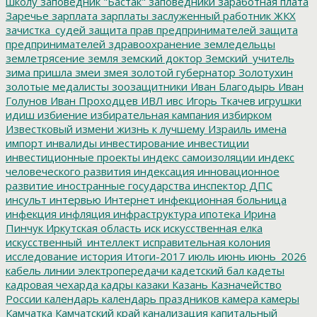
школу
заповедник "Бастак"
заповедники
заработная плата
Заречье
зарплата
зарплаты
заслуженный работник ЖКХ
зачистка_судей
защита прав предпринимателей
защита
предпринимателей
здравоохранение
земледельцы
землетрясение
земля
земский доктор
Земский_учитель
зима пришла
змеи
змея
золотой губернатор
Золотухин
золотые медалисты
зоозащитники
Иван Благодырь
Иван
Голунов
Иван Проходцев
ИВЛ
ивс
Игорь Ткачев
игрушки
идиш
избиение
избирательная кампания
избирком
Известковый
измени жизнь к лучшему
Израиль
имена
импорт
инвалиды
инвестирование
инвестиции
инвестиционные проекты
индекс самоизоляции
индекс
человеческого развития
индексация
инновационное
развитие
иностранные государства
инспектор ДПС
инсульт
интервью
Интернет
инфекционная больница
инфекция
инфляция
инфраструктура
ипотека
Ирина
Пинчук
Иркутская область
иск
искусственная елка
искусственный_интеллект
исправительная колония
исследование
история
Итоги-2017
июль
июнь
июнь_2026
кабель линии электропередачи
кадетский бал
кадеты
кадровая чехарда
кадры
казаки
Казань
Казначейство
России
календарь
календарь праздников
камера
камеры
Камчатка
Камчатский край
канализация
капитальный