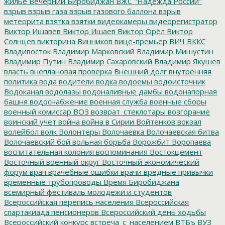
жилье
Вечерний Биробиджан
ВЖС "Надежда России"
взрыв
взрыв газа
взрыв газового баллона
взрыв
метеорита
взятка
взятки
видеокамеры
видеорегистратор
Виктор Ишавев
Виктор Ишаев
Виктор Орёл
Виктор
Солнцев
викторина
Винников
вице-премьер
ВИЧ
ВККС
Владивосток
Владимир Марковский
Владимир Мишустин
Владимир Путин
Владимир Сахаровский
Владимир Якушев
власть
внеплановая проверка
Внешний долг
внутренняя
политика
вода
водители
водка
водоемы
водоисточник
Водоканал
водолазы
водоналивные дамбы
водонапорная
башня
водоснабжение
военная служба
военные сборы
военный комиссар
ВОЗ
возврат_стеклотары
возгорание
воинский учет
война
война в Сирии
Войтенков
вокзал
волейбол
волк
Волонтеры
Волочаевка
Волочаевская битва
Волочаевский бой
вольная борьба
Ворожбит
Воропаева
воспитательная колония
воспоминания
Востокцемент
Восточный военный округ
Восточный экономический
форум
врач
врачебные ошибки
врачи
вредные привычки
временные трубопроводы
Время Биробиджана
всемирный фестиваль молодежи и студентов
Всероссийская перепись населения
Всероссийская
спартакиада пенсионеров
Всероссийский день ходьбы
Всероссийский конкурс
встреча_с_населением
ВТБъ
ВУЗ