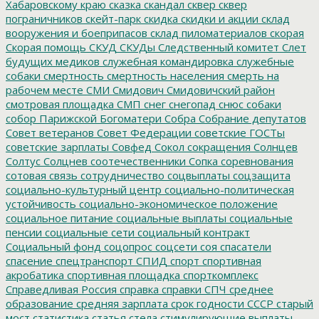
Хабаровскому краю
сказка
скандал
сквер
сквер
пограничников
скейт-парк
скидка
скидки и акции
склад
вооружения и боеприпасов
склад пиломатериалов
скорая
Скорая помощь
СКУД
СКУДы
Следственный комитет
Слет
будущих медиков
служебная командировка
служебные
собаки
смертность
смертность населения
смерть на
рабочем месте
СМИ
Смидович
Смидовичский район
смотровая площадка
СМП
снег
снегопад
снюс
собаки
собор Парижской Богоматери
Собра
Собрание депутатов
Совет ветеранов
Совет Федерации
советские ГОСТы
советские зарплаты
Совфед
Сокол
сокращения
Солнцев
Солтус
Солцнев
соотечественники
Сопка
соревнования
сотовая связь
сотрудничество
соцвыплаты
соцзащита
социально-культурный центр
социально-политическая
устойчивость
социально-экономическое положение
социальное питание
социальные выплаты
социальные
пенсии
социальные сети
социальный контракт
Социальный фонд
соцопрос
соцсети
соя
спасатели
спасение
спецтранспорт
СПИД
спорт
спортивная
акробатика
спортивная площадка
спорткомплекс
Справедливая Россия
справка
справки
СПЧ
среднее
образование
средняя зарплата
срок годности
СССР
старый
мост
статистика
статья
стела
стимулирующие выплаты