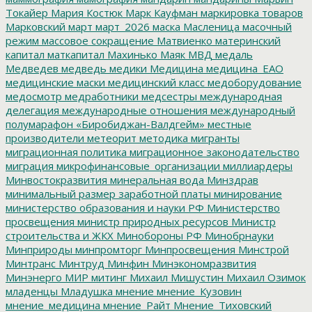
Токайер
Мария Костюк
Марк Кауфман
маркировка товаров
Марковский
март
март_2026
маска
Масленица
масочный
режим
массовое сокращение
Матвиенко
материнский
капитал
маткапитал
Махинько
Маяк
МВД
медаль
Медведев
медведь
медики
Медицина
медицина_ЕАО
медицинские маски
медицинский класс
медоборудование
медосмотр
медработники
медсестры
международная
делегация
международные отношения
международный
полумарафон «Биробиджан-Валдгейм»
местные
производители
метеорит
методика
мигранты
миграционная политика
миграционное законодательство
миграция
микрофинансовые_организации
миллиардеры
Минвостокразвития
минеральная вода
Минздрав
минимальный размер заработной платы
минирование
министерство образования и науки РФ
Министерство
просвещения
министр природных ресурсов
Министр
строительства и ЖКХ
Минобороны РФ
Минобрнауки
Минприроды
минпромторг
Минпросвещения
Минстрой
Минтранс
Минтруд
Минфин
Минэкономразвития
Минэнерго
МИР
митинг
Михаил Мишустин
Михаил Озимок
младенцы
Младушка
мнение
мнение_Кузовин
мнение_медицина
мнение_Райт
Мнение_Тиховский