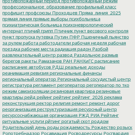
противопожарный период
противопожарный режим
профессиональное_образование
профильный класс
профицит
профсоюзы
Проходцев
Пряма_линия_2025
прямая линия
прямые выборы
психбольница
психиатрическая больница
психоневрологический
интернат
птичий грипп
Птичник
пункт весового контроля
пункт пропуска
путевка
Путин
ПФР
Пшеничный
пьянство
за рулем
работа
работодатели
рабочая неделя
рабочая
поездка
рабочие места
радиация
радон
Разбой
развлекательный центр
развод
Раздольное
размыв
берегов
ракеты
Рамазанов
РАН
РАНХиГС
расписание
расписание автобусов
РДШ
реальные доходы
реанимация
ревизия
региональные финансы
региональный оператор
Региональный сосудистый центр
регистратура
регламент
регоператор
регоператор по тко
режим самоизоляции
резиновая квартира
резиновые
квартиры
рейд
рейинг
рейтинг
рейтинг_2026
реклама
реконструкция
ректор
религия
ремонт
ремонт дорог
реорганизация
реструктуризация
ресурсный центр
ресурсоснабжающая организация
РЖД
РИА Рейтинг
ритуальные услуги
рйтинг
рогатый скот
роддом
Родительский день
роды
рождаемость
Рождество
розыск
Ропотребнадзор
Росавиация
Росводресурсы
Росгвардия