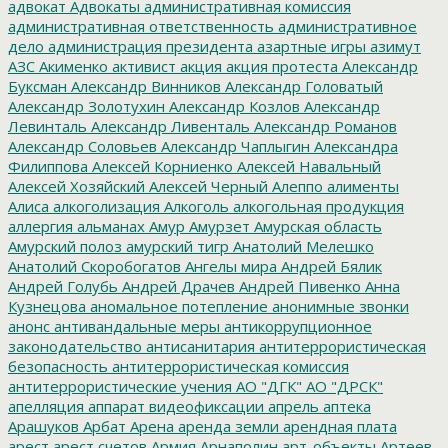
адвокат
Адвокаты
административная комиссия
административная ответственность
административное
дело
администрация президента
азартные игры
азимут
АЗС
Акименко
активист
акция
акция протеста
Александр
Буксман
Александр Винников
Александр Головатый
Александр Золотухин
Александр Козлов
Александр
Левинталь
Александр Ливенталь
Александр Романов
Александр Соловьев
Александр Чаплыгин
Александра
Филиппова
Алексей Корниенко
Алексей Навальный
Алексей Хозяйский
Алексей Черный
Алеппо
алименты
Алиса
алкоголизация
Алкоголь
алкогольная продукция
аллергия
альманах
Амур
Амурзет
Амурская область
Амурский полоз
амурский тигр
Анатолий Мелешко
Анатолий Скоробогатов
Ангелы мира
Андрей Бялик
Андрей Голубь
Андрей Драчев
Андрей Пивенко
Анна
Кузнецова
аномальное потепление
анонимные звонки
анонс
антивандальные меры
антикоррупционное
законодательство
антисанитария
антитеррористическая
безопасность
антитеррористическая комиссия
антитеррористические учения
АО "ДГК"
АО "ДРСК"
апелляция
аппарат видеофиксации
апрель
аптека
Арашуков
Арбат
Арена
аренда земли
арендная плата
арест
арест счетов
Армия
Арнаполин
арт-объекты
Артеев