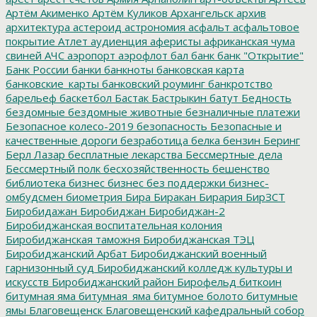
Артём Акименко
Артём Куликов
Архангельск
архив
архитектура
астероид
астрономия
асфальт
асфальтовое
покрытие
Атлет
аудиенция
аферисты
африканская чума
свиней
АЧС
аэропорт
аэрофлот
бал
банк
банк "Открытие"
Банк России
банки
банкноты
банковская карта
банковские_карты
банковский роуминг
банкротство
барельеф
баскетбол
Бастак
Бастрыкин
батут
Бедность
бездомные
бездомные животные
безналичные платежи
Безопасное колесо-2019
безопасность
Безопасные и
качественные дороги
безработица
белка
бензин
Беринг
Берл Лазар
бесплатные лекарства
Бессмертные дела
Бессмертный полк
бесхозяйственность
бешенство
библиотека
бизнес
бизнес без поддержки
бизнес-
омбудсмен
биометрия
Бира
Биракан
Бирария
БирЗСТ
Биробидажан
Биробиджан
Биробиджан-2
Биробиджанская воспитательная колония
Биробиджанская таможня
Биробиджанская ТЭЦ
Биробиджанский Арбат
Биробиджанский военный
гарнизонный суд
Биробиджанский колледж культуры и
искусств
Биробиджанский район
Бирофельд
биткоин
битумная яма
битумная_яма
битумное болото
битумные
ямы
Благовещенск
Благовещенский кафедральный собор