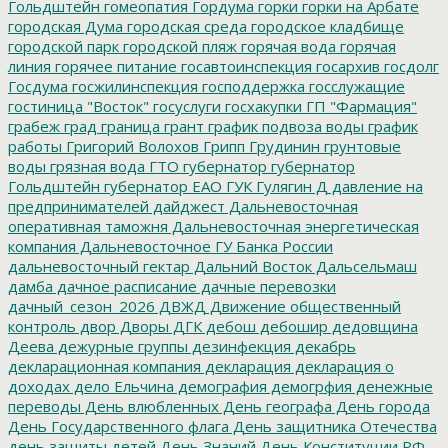
Гольдштейн
гомеопатия
Гордума
горки
горки на Арбате
городская Дума
городская среда
городское кладбище
городской парк
городской пляж
горячая вода
горячая
линия
горячее питание
госавтоинспекция
госархив
госдолг
Госдума
госжилинспекция
господдержка
госслужащие
гостиница "Восток"
госуслуги
госхакупки
ГП "Фармация"
грабеж
град
граница
грант
график подвоза воды
график
работы
Григорий Волохов
Грипп
Грудинин
грунтовые
воды
грязная вода
ГТО
губернатор
губернатор
Гольдштейн
губернатор ЕАО
ГУК
Гулягин
Д
давление на
предпринимателей
дайджест
Дальневосточная
оперативная таможня
Дальневосточная энергетическая
компания
Дальневосточное ГУ Банка России
дальневосточный гектар
Дальний Восток
Дальсельмаш
дамба
дачное расписание
дачные перевозки
дачный_сезон_2026
ДВЖД
Движение общественный
контроль
двор
Дворы
ДГК
дебош
дебошир
дедовщина
Деева
дежурные группы
дезинфекция
декабрь
декларационная компания
декларация
декларация о
доходах
дело Ельчина
демография
демогрфия
денежные
переводы
День влюбленных
День географа
День города
День Государственного флага
День защитника Отечества
день защиты детей
День Знаний
День Конституции РФ