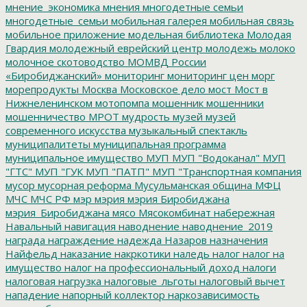
мнение_экономика
мнения
многодетные семьи
многодетные_семьи
мобильная галерея
мобильная связь
мобильное приложение
модельная библиотека
Молодая
Гвардия
молодежный еврейский центр
молодежь
молоко
молочное скотоводство
МОМВД России
«Биробиджанский»
мониторинг
мониторинг цен
морг
морепродукты
Москва
Московское дело
мост
Мост в
Нижнеленинском
мотопомпа
мошенник
мошенники
мошенничество
МРОТ
мудрость
музей
музей
современного искусства
музыкальный спектакль
муниципалитеты
муниципальная программа
муниципальное имущество
МУП
МУП "Водоканал"
МУП
"ГТС"
МУП "ГУК
МУП "ПАТП"
МУП "Транспортная компания
мусор
мусорная реформа
Мусульманская община
МФЦ
МЧС
МЧС РФ
мэр
мэрия
мэрия Биробиджана
мэрия_Биробиджана
мясо
Мясокомбинат
набережная
Навальный
навигация
наводнение
наводнение_2019
награда
награждение
надежда
Назаров
назначения
Найфельд
наказание
накркотики
наледь
налог
налог на
имущество
налог на профессиональный доход
налоги
налоговая нагрузка
налоговые_льготы
налоговый вычет
нападение
напорный коллектор
наркозависимость