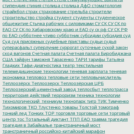
стипендия
стихия
столица
столица ДфО
стоматология
страйкбол
страх
страхование
стрельба
строители
строительство
стройка
студент
студенты
студенческое
общежитие
Стычка рабочих с силовиками
СУ СК
СУ СК по
ЕАО
СУ СК по Хабаровскому краю и ЕАО
су ск рф
СУ СК РФ
по ЕАО
субботнее чтиво
субботник
субсидии
субсидия
суд
Суд
суд присяжных
судебные приставы
судьи
судья
суперасфальт
суперлуние
суррогат
суточные
сухой закон
сход вагонов
Счетная палата
Счетная палата Биробиджана
США
тайфун
таможня
Тарасенко
ТАРИ
тарифы
Татьяна
Гладких
Тафи-диагностика
театр
текстильная
телемедицинские технологии
теневая зарплата
теневая
экономика
тепловоз
тепловые сети
тепловычислитель
Теплоозёрск
Теплоозерск
Теплоозёрская ЦРБ
Теплоозерский цементный завод
теплосбыт
теплотрасса
территория действий
терроризм
техника
технологии
технологический_техникум
технопарк
тигр
ТИК
Тимченко
Тихомиров
ТКО
Тлустенко
товары
Толстой
томограф
тонкий лед
Тонких
ТОР
торговля
торговые сети
торговый
центр
тос
Тотальный диктант
ТПП ЕАО
травма
трагедия
трагедия в Забайкалье
трансграничный мост
трансграничный российско-китайский марафон