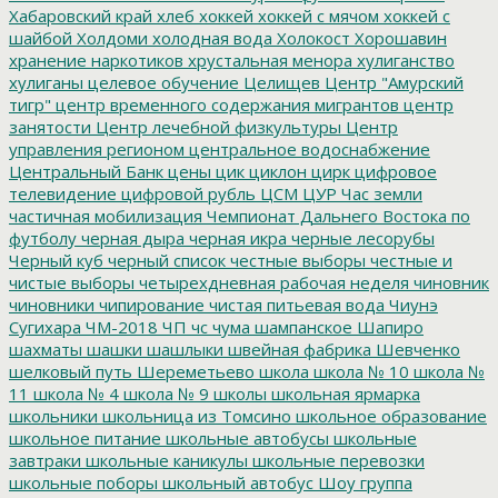
Хабаровский край
хлеб
хоккей
хоккей с мячом
хоккей с
шайбой
Холдоми
холодная вода
Холокост
Хорошавин
хранение наркотиков
хрустальная менора
хулиганство
хулиганы
целевое обучение
Целищев
Центр "Амурский
тигр"
центр временного содержания мигрантов
центр
занятости
Центр лечебной физкультуры
Центр
управления регионом
центральное водоснабжение
Центральный Банк
цены
цик
циклон
цирк
цифровое
телевидение
цифровой рубль
ЦСМ
ЦУР
Час земли
частичная мобилизация
Чемпионат Дальнего Востока по
футболу
черная дыра
черная икра
черные лесорубы
Черный куб
черный список
честные выборы
честные и
чистые выборы
четырехдневная рабочая неделя
чиновник
чиновники
чипирование
чистая питьевая вода
Чиунэ
Сугихара
ЧМ-2018
ЧП
чс
чума
шампанское
Шапиро
шахматы
шашки
шашлыки
швейная фабрика
Шевченко
шелковый путь
Шереметьево
школа
школа № 10
школа №
11
школа № 4
школа № 9
школы
школьная ярмарка
школьники
школьница из Томсино
школьное образование
школьное питание
школьные автобусы
школьные
завтраки
школьные каникулы
школьные перевозки
школьные поборы
школьный автобус
Шоу группа