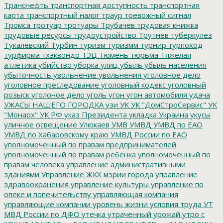
Транснефть
транспортная доступность
транспортная
карта
транспортный налог
траур
тревожный сигнал
Тромса
тротуар
тротуары
Трубачев
трудовая книжка
трудовые ресурсы
трудоустройство
Трутнев
туберкулез
Тукалевский
Турбин
туризм
туризмм
турнир
турпоход
турфирма
тхэквондо
ТЭЦ
Тюмень
тюрьма
Тяжелая
атлетика
убийство
уборка улиц
убыль
убыль населения
убыточность
увольнение
увольнения
уголовное дело
уголовное преследование
уголовный кодекс
уголовный
розыск
уголоное дело
уголь
угон
угон автомобиля
удача
УЖАСЫ НАШЕГО ГОРОДКА
узи
УК
УК "ДомСтроСервис"
УК
"Монарх"
УК РФ
указ Президента
укладка
Украина
укусы
уличное освещение
Улюкаев
УМВ
УМВД
УМВД по ЕАО
УМВД по Хабаровскому краю
УМВД России по ЕАО
уполномоченный по правам предпринимателей
уполномоченный по правам ребенка
уполномоченный по
правам человека
управление административными
зданиями
Управление ЖКХ мэрии города
управление
здравоохранения
управление культуры
управление по
опеке и попечительству
управляющая компания
управляющие компании
уровень жизни
условия труда
УТ
МВД России по ДФО
утечка
утраченный урожай
утро с