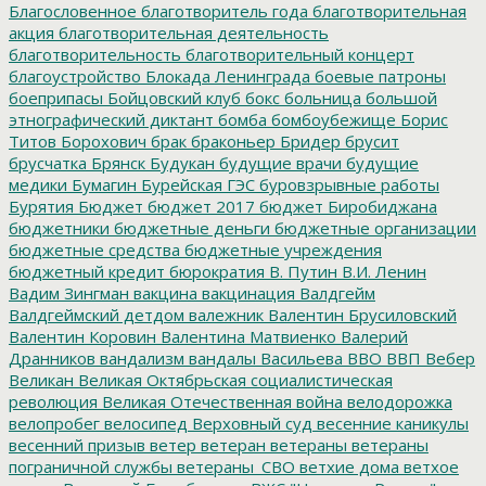
Благословенное
благотворитель года
благотворительная
акция
благотворительная деятельность
благотворительность
благотворительный концерт
благоустройство
Блокада Ленинграда
боевые патроны
боеприпасы
Бойцовский клуб
бокс
больница
большой
этнографический диктант
бомба
бомбоубежище
Борис
Титов
Борохович
брак
браконьер
Бридер
брусит
брусчатка
Брянск
Будукан
будущие врачи
будущие
медики
Бумагин
Бурейская ГЭС
буровзрывные работы
Бурятия
Бюджет
бюджет 2017
бюджет Биробиджана
бюджетники
бюджетные деньги
бюджетные организации
бюджетные средства
бюджетные учреждения
бюджетный кредит
бюрократия
В. Путин
В.И. Ленин
Вадим Зингман
вакцина
вакцинация
Валдгейм
Валдгеймский детдом
валежник
Валентин Брусиловский
Валентин Коровин
Валентина Матвиенко
Валерий
Дранников
вандализм
вандалы
Васильева
ВВО
ВВП
Вебер
Великан
Великая Октябрьская социалистическая
революция
Великая Отечественная война
велодорожка
велопробег
велосипед
Верховный суд
весенние каникулы
весенний призыв
ветер
ветеран
ветераны
ветераны
пограничной службы
ветераны_СВО
ветхие дома
ветхое