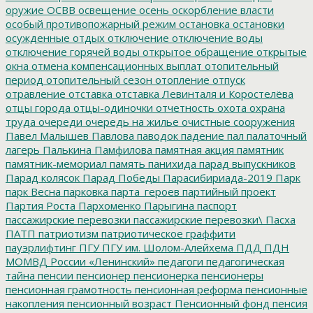
оружие
ОСВВ
освещение
осень
оскорбление власти
особый противопожарный режим
остановка
остановки
осужденные
отдых
отключение
отключение воды
отключение горячей воды
открытое обращение
открытые
окна
отмена компенсационных выплат
отопительный
период
отопительный сезон
отопление
отпуск
отравление
отставка
отставка Левинталя и Коростелёва
отцы города
отцы-одиночки
отчетность
охота
охрана
труда
очереди
очередь на жилье
очистные сооружения
Павел Малышев
Павлова
паводок
падение
пал
палаточный
лагерь
Палькина
Памфилова
памятная акция
памятник
памятник-мемориал
память
панихида
парад выпускников
Парад колясок
Парад Победы
Парасибириада-2019
Парк
парк Весна
парковка
парта_героев
партийный проект
Партия Роста
Пархоменко
Парыгина
паспорт
пассажирские перевозки
пассажирские перевозки\
Пасха
ПАТП
патриотизм
патриотическое граффити
пауэрлифтинг
ПГУ
ПГУ им. Шолом-Алейхема
ПДД
ПДН
МОМВД России «Ленинский»
педагоги
педагогическая
тайна
пенсии
пенсионер
пенсионерка
пенсионеры
пенсионная грамотность
пенсионная реформа
пенсионные
накопления
пенсионный возраст
Пенсионный фонд
пенсия