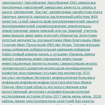
законороект
Заксобрание
Заксобрание ЕАО
заморозка
пенсионных накоплений
заморозки
занятость
запись в
школу
заповедник "Бастак"
заповедники
заработная плата
Заречье
зарплата
зарплаты
заслуженный работник ЖКХ
зачистка_судей
защита прав предпринимателей
защита
предпринимателей
здравоохранение
земледельцы
землетрясение
земля
земский доктор
Земский_учитель
зима пришла
змеи
змея
золотой губернатор
Золотухин
золотые медалисты
зоозащитники
Иван Благодырь
Иван
Голунов
Иван Проходцев
ИВЛ
ивс
Игорь Ткачев
игрушки
идиш
избиение
избирательная кампания
избирком
Известковый
измени жизнь к лучшему
Израиль
имена
импорт
инвалиды
инвестирование
инвестиции
инвестиционные проекты
индекс самоизоляции
индекс
человеческого развития
индексация
инновационное
развитие
иностранные государства
инспектор ДПС
инсульт
интервью
Интернет
инфекционная больница
инфекция
инфляция
инфраструктура
ипотека
Ирина
Пинчук
Иркутская область
иск
искусственная елка
искусственный_интеллект
исправительная колония
исследование
история
Итоги-2017
июль
июнь
июнь_2026
кабель линии электропередачи
кадетский бал
кадеты