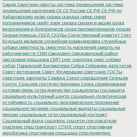
Сирия
Сироткин
сироты
система оповещения
система
оповещения населения
СК
СК России
СК РФ
СК РФ по
Хабаровскому краю
сказка
скандал
сквер
сквер
пограничников
скейт-парк
скидка
скидки и акции
склад
вооружения и боеприпасов
склад пиломатериалов
скорая
Скорая помощь
СКУД
СКУДы
Следственный комитет
Слет
будущих медиков
служебная командировка
служебные
собаки
смертность
смертность населения
смерть на
рабочем месте
СМИ
Смидович
Смидовичский район
смотровая площадка
СМП
снег
снегопад
снюс
собаки
собор Парижской Богоматери
Собра
Собрание депутатов
Совет ветеранов
Совет Федерации
советские ГОСТы
советские зарплаты
Совфед
Сокол
сокращения
Солнцев
Солтус
Солцнев
соотечественники
Сопка
соревнования
сотовая связь
сотрудничество
соцвыплаты
соцзащита
социально-культурный центр
социально-политическая
устойчивость
социально-экономическое положение
социальное питание
социальные выплаты
социальные
пенсии
социальные сети
социальный контракт
Социальный фонд
соцопрос
соцсети
соя
спасатели
спасение
спецтранспорт
СПИД
спорт
спортивная
акробатика
спортивная площадка
спорткомплекс