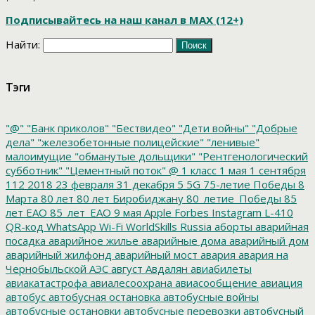
Подписывайтесь на наш канал в МАХ (12+)
Найти:
Тэги
"@"
"Банк приколов"
"Бествидео"
"Дети войны"
"Добрые
дела"
"железобетонные полицейские"
"ленивые"
малоимущие
"обманутые дольщики"
"Рентгенологический
субботник"
"Цементный поток"
@
1 класс
1 мая
1 сентября
112
2018
23 февраля
31 декабря
5
5G
75-летие Победы
8
Марта
80 лет
80 лет Биробиджану
80_летие_Победы
85
лет ЕАО
85_лет_ЕАО
9 мая
Apple
Forbes
Instagram
L-410
QR-код
WhatsApp
Wi-Fi
WorldSkills Russia
аборты
аварийная
посадка
аварийное жилье
аварийные дома
аварийный дом
аварийный жилфонд
аварийный мост
авария
авария на
Чернобыльской АЭС
август
Авдалян
авиабилеты
авиакатастрофа
авиалесоохрана
авиасообщение
авиация
автобус
автобусная остановка
автобусные войны
автобусные остановки
автобусные перевозки
автобусный