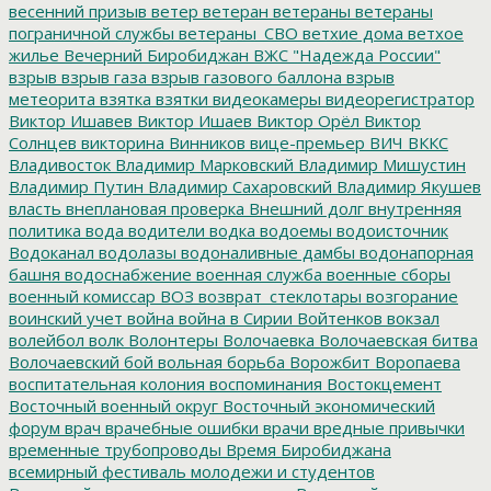
весенний призыв
ветер
ветеран
ветераны
ветераны
пограничной службы
ветераны_СВО
ветхие дома
ветхое
жилье
Вечерний Биробиджан
ВЖС "Надежда России"
взрыв
взрыв газа
взрыв газового баллона
взрыв
метеорита
взятка
взятки
видеокамеры
видеорегистратор
Виктор Ишавев
Виктор Ишаев
Виктор Орёл
Виктор
Солнцев
викторина
Винников
вице-премьер
ВИЧ
ВККС
Владивосток
Владимир Марковский
Владимир Мишустин
Владимир Путин
Владимир Сахаровский
Владимир Якушев
власть
внеплановая проверка
Внешний долг
внутренняя
политика
вода
водители
водка
водоемы
водоисточник
Водоканал
водолазы
водоналивные дамбы
водонапорная
башня
водоснабжение
военная служба
военные сборы
военный комиссар
ВОЗ
возврат_стеклотары
возгорание
воинский учет
война
война в Сирии
Войтенков
вокзал
волейбол
волк
Волонтеры
Волочаевка
Волочаевская битва
Волочаевский бой
вольная борьба
Ворожбит
Воропаева
воспитательная колония
воспоминания
Востокцемент
Восточный военный округ
Восточный экономический
форум
врач
врачебные ошибки
врачи
вредные привычки
временные трубопроводы
Время Биробиджана
всемирный фестиваль молодежи и студентов