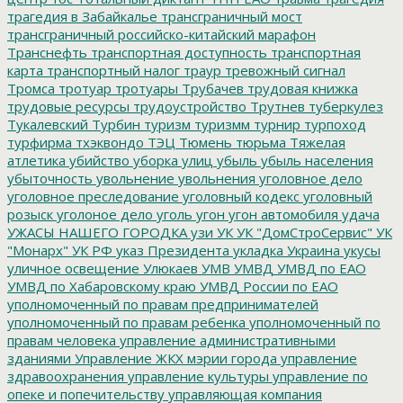
трагедия в Забайкалье
трансграничный мост
трансграничный российско-китайский марафон
Транснефть
транспортная доступность
транспортная
карта
транспортный налог
траур
тревожный сигнал
Тромса
тротуар
тротуары
Трубачев
трудовая книжка
трудовые ресурсы
трудоустройство
Трутнев
туберкулез
Тукалевский
Турбин
туризм
туризмм
турнир
турпоход
турфирма
тхэквондо
ТЭЦ
Тюмень
тюрьма
Тяжелая
атлетика
убийство
уборка улиц
убыль
убыль населения
убыточность
увольнение
увольнения
уголовное дело
уголовное преследование
уголовный кодекс
уголовный
розыск
уголоное дело
уголь
угон
угон автомобиля
удача
УЖАСЫ НАШЕГО ГОРОДКА
узи
УК
УК "ДомСтроСервис"
УК
"Монарх"
УК РФ
указ Президента
укладка
Украина
укусы
уличное освещение
Улюкаев
УМВ
УМВД
УМВД по ЕАО
УМВД по Хабаровскому краю
УМВД России по ЕАО
уполномоченный по правам предпринимателей
уполномоченный по правам ребенка
уполномоченный по
правам человека
управление административными
зданиями
Управление ЖКХ мэрии города
управление
здравоохранения
управление культуры
управление по
опеке и попечительству
управляющая компания