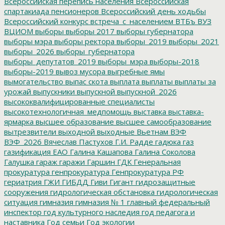
Всероссийская перепись населения
Всероссийская
спартакиада пенсионеров
Всероссийский день ходьбы
Всероссийский конкурс
встреча_с_населением
ВТБъ
ВУЗ
ВЦИОМ
выборы
выборы 2017
выборы губернатора
выборы мэра
выборы ректора
выборы_2019
выборы_2021
выборы_2026
выборы_губернатора
выборы_депутатов_2019
выборы_мэра
выборы-2018
выборы-2019
вывоз мусора
выгребные ямы
вымогательство
выпас скота
выплата
выплаты
выплаты за
урожай
выпускники
выпускной
выпускной_2026
высококвалифицированные специалисты
высокотехнологичная_медпомощь
выставка
выставка-
ярмарка
высшее образование
высшее самообразование
вытрезвители
выходной
выходные
Вьетнам
ВЭФ
ВЭФ_2026
Вячеслав Пастухов
Г.И. Радде
гадюка
газ
газификация ЕАО
Галина Кашапова
Галина Соколова
Галушка
гараж
гаражи
Гаршин
ГДК
Генеральная
прокуратура
генпрокуратура
Генпрокуратура РФ
гериатрия
ГЖИ
ГИБДД
Гиви
Гигант
гидрозащитные
сооружения
гидрологическая обстановка
гидрологическая
ситуация
гимназия
гимназия № 1
главный федеральный
инспектор
год культурного наследия
год педагога и
наставника
Год семьи
Год экологии