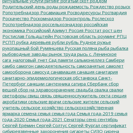
ритуальные услуги
рйтинг
рогатый скот
роддом
Родительский день
роды
рождаемость
Рождество
розыск
Ропотребнадзор
Росавиация
Росводресурсы
Росгвардия
Роскачество
Роскомнадзор
Росконтроль
Рослесхоз
Роспотребнадзор
россельхознадзор
российская
экономика
Российский Азимут
Россия
Росстат
рост цен
Ростислав Гольдштейн
Ростовская область
роуминг
РПЦ
РСПП
рубка деревьев
рубли
рубль
Рудное
ружье
рукопашный бой
Румянцева
Русская поляна
рыба
рыбалка
рыбоводные заводы
рынок труда
рысь
с. Ленинское
сага_налоговый_гнет
Сад памяти
сальмонеллез
Самбери
самбо
самогон
самодеятельность
самозанятые
самолет
самооборона
самосуд
санавиация
санация
санитария
санитарно-эпидемиологическая обстанвока
Санкт-
Петербург
санкции
сантехника
сатира
Сбербанк
сбор
вещей
сбор на здравоохранение
свадьба
свалка
свалки
светофоры
свищ
связь
священнослужитель
секта
секция
акробатики
сельские врачи
сельские жители
сельский
учитель
сельское хозяйство
сельскохозяйственная
ярмарка
семена
семья
семья года
Семья года-2019
семья
года-2020
Семья года-2021
Сенаторы
сено
сентябрь
Сергей Ерёмин
Сергей Солтус
Сергей Фургал
сертификат
сибиреязвенные захоронения
сигареты
СИЗО
сирена