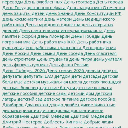
переводы
День влюбленных
День географа
День города
День Государственного флага
День защитника Отечества
день защиты детей
День Знаний
День Конституции РФ
День космонавтики
День матери
День медицинского
работника
День народного единства
день открытых
дверей
День памяти воина-интернационалиста
День
памяти и скорби
День пионерии
День Победы
День
пограничника
День работника ЖКХ
День работника
культуры
день работника транспорта
День рождения
День России
День семьи
День соседа
День спасателя
день строителя
День студента
день тигра
день учителя
день физкультурника
День флага России
День_Победы_2026
День_семьи_2026
деньги
депутат
депутаты
депутаты ЕАО
детдом
дети
детсады
детская
больница
детская музыкальная школа
детская площадка
детская_больница
детские батуты
детские выплаты
детские пособия
детские сады
детский дом
детский
лагерь
детский сад
детское питание
детское пособие
Джабаров
Джанхотов
дзюдо
диабет
дикие животные
диспансеризация
дистанционка
дистанционное
образование
Дмитрий Меведев
Дмитрий Медведев
Дмитрий Нестеров
Доблесть_Хингана
Добрые люди
Добрые руки
довыборы_в_Думу
дождь
документальный