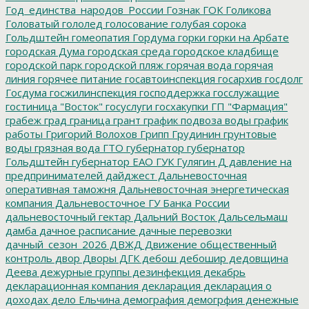
Год_единства_народов_России
Гознак
ГОК
Голикова
Головатый
гололед
голосование
голубая сорока
Гольдштейн
гомеопатия
Гордума
горки
горки на Арбате
городская Дума
городская среда
городское кладбище
городской парк
городской пляж
горячая вода
горячая
линия
горячее питание
госавтоинспекция
госархив
госдолг
Госдума
госжилинспекция
господдержка
госслужащие
гостиница "Восток"
госуслуги
госхакупки
ГП "Фармация"
грабеж
град
граница
грант
график подвоза воды
график
работы
Григорий Волохов
Грипп
Грудинин
грунтовые
воды
грязная вода
ГТО
губернатор
губернатор
Гольдштейн
губернатор ЕАО
ГУК
Гулягин
Д
давление на
предпринимателей
дайджест
Дальневосточная
оперативная таможня
Дальневосточная энергетическая
компания
Дальневосточное ГУ Банка России
дальневосточный гектар
Дальний Восток
Дальсельмаш
дамба
дачное расписание
дачные перевозки
дачный_сезон_2026
ДВЖД
Движение общественный
контроль
двор
Дворы
ДГК
дебош
дебошир
дедовщина
Деева
дежурные группы
дезинфекция
декабрь
декларационная компания
декларация
декларация о
доходах
дело Ельчина
демография
демогрфия
денежные