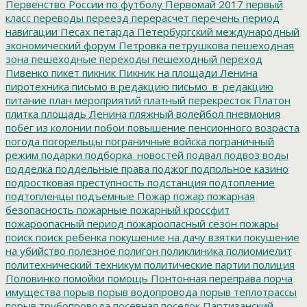
Первенство России по футболу
Первомай 2017
первый
класс
переводы
переезд
перерасчет
перечень
период
навигации
Песах
петарда
Петербургский международный
экономический форум
Петровка
петрушкова
пешеходная
зона
пешеходные переходы
пешеходный переход
Пивенко
пикет
пикник
Пикник на площади Ленина
пиротехника
письмо в редакцию
письмо_в_редакцию
питание
план мероприятий
платный перекресток
Платон
плитка
площадь Ленина
пляжный волейбол
пневмония
побег из колонии
побои
повышение пенсионного возраста
погода
погорельцы
пограничные войска
пограничный
режим
подарки
подборка_новостей
подвал
подвоз воды
подделка
поддельные права
поджог
подпольное казино
подростковая преступность
подстанция
подтопление
подтопленцы
подъемные
Пожар
пожар
пожарная
безопасность
пожарные
пожарный кроссфит
пожароопасный период
пожароопасный сезон
пожары
поиск
поиск ребенка
покушение на дачу взятки
покушение
на убийство
полезное
полигон
поликлиника
полиомиелит
политехнический техникум
политические партии
полиция
Половинко
помойки
помощь
Понтонная переправа
порча
имущества
порыв
порыв водопровода
порыв теплотрассы
порыв трубопровода
посевная
поселок Партизанский