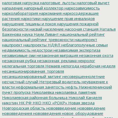
налоговая нагрузка
налоговые_льготы
налоговый вычет
нападение
напорный коллектор
наркозависимость
нарколаборатория
наркомания
наркосодержащие
растения
наркотики
нарушение прав инвалидов
нарушение тишины и покоя
нарушения пожарной
безопасности
насвай
население
насосная станция
Наталья
Баженова
наука
Наум Ливант
национальный рейтинг
национальный рейтинг тревожности
наципроект
нацпроект
нацпроекты
НДФЛ
неблагополучные семьи
недвижимость
недострои
независимая экспертиза
независимые сми
незаконная миграция
незаконная охота
незаконная рубка
незаконная_реклама
некролог
нелегальная торговля
Немаев
непогода
нерабочая неделя
несанкционированная_торговля
несанкционированный_митинг
несовершеннолетние
несчастный случай
Нетрезвый водитель
неуважение к
власти
неформальная занятость
нефть
Нижнеленинский
пункт пропуска
Николаевка
николаевка_памятник
Николаевская районная больница
Николай Канделя
никотин
НК РФ
НКО
НКО «РОКР»
Новая звезда
Новгородская область
нововвведение
нововведение
нововведениея
нововведения
новое_оборудование