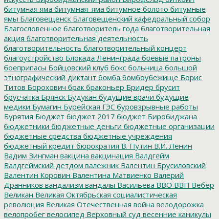
битумная яма
битумная_яма
битумное болото
битумные
ямы
Благовещенск
Благовещенский кафедральный собор
Благословенное
благотворитель года
благотворительная
акция
благотворительная деятельность
благотворительность
благотворительный концерт
благоустройство
Блокада Ленинграда
боевые патроны
боеприпасы
Бойцовский клуб
бокс
больница
большой
этнографический диктант
бомба
бомбоубежище
Борис
Титов
Борохович
брак
браконьер
Бридер
брусит
брусчатка
Брянск
Будукан
будущие врачи
будущие
медики
Бумагин
Бурейская ГЭС
буровзрывные работы
Бурятия
Бюджет
бюджет 2017
бюджет Биробиджана
бюджетники
бюджетные деньги
бюджетные организации
бюджетные средства
бюджетные учреждения
бюджетный кредит
бюрократия
В. Путин
В.И. Ленин
Вадим Зингман
вакцина
вакцинация
Валдгейм
Валдгеймский детдом
валежник
Валентин Брусиловский
Валентин Коровин
Валентина Матвиенко
Валерий
Дранников
вандализм
вандалы
Васильева
ВВО
ВВП
Вебер
Великан
Великая Октябрьская социалистическая
революция
Великая Отечественная война
велодорожка
велопробег
велосипед
Верховный суд
весенние каникулы