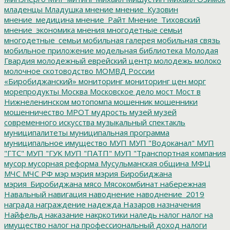
младенцы
Младушка
мнение
мнение_Кузовин
мнение_медицина
мнение_Райт
Мнение_Тиховский
мнение_экономика
мнения
многодетные семьи
многодетные_семьи
мобильная галерея
мобильная связь
мобильное приложение
модельная библиотека
Молодая
Гвардия
молодежный еврейский центр
молодежь
молоко
молочное скотоводство
МОМВД России
«Биробиджанский»
мониторинг
мониторинг цен
морг
морепродукты
Москва
Московское дело
мост
Мост в
Нижнеленинском
мотопомпа
мошенник
мошенники
мошенничество
МРОТ
мудрость
музей
музей
современного искусства
музыкальный спектакль
муниципалитеты
муниципальная программа
муниципальное имущество
МУП
МУП "Водоканал"
МУП
"ГТС"
МУП "ГУК
МУП "ПАТП"
МУП "Транспортная компания
мусор
мусорная реформа
Мусульманская община
МФЦ
МЧС
МЧС РФ
мэр
мэрия
мэрия Биробиджана
мэрия_Биробиджана
мясо
Мясокомбинат
набережная
Навальный
навигация
наводнение
наводнение_2019
награда
награждение
надежда
Назаров
назначения
Найфельд
наказание
накркотики
наледь
налог
налог на
имущество
налог на профессиональный доход
налоги