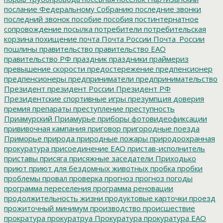
послание Федеральному Собранию
последние звонки
последний звонок
пособие
пособия
постинтернатное
сопровождение
посылка
потребители
потребительская
корзина
похищение
почта
Почта России
Почта_России
пошлины
правительство
правительство ЕАО
правительство РФ
праздник
праздники
праймериз
превышение скорости
предостережение
предпенсионер
предпенсионеры
предприниматели
предпринимательство
Президент
президент России
Президент РФ
Президентские спортивные игры
презумпция доверия
премия
препараты
преступление
преступность
Приамурский
Приамурье
приборы фотовидеофиксации
прививочная кампания
приговор
пригородные поезда
Приморье
природа
природные пожары
природоохранная
прокуратура
присоединение ЕАО
пристав-исполнитель
приставы
присяга
присяжные заседатели
Приходько
приют
приют для бездомных животных
пробка
пробки
проблемы
провал
проверка
прогноз
прогноз погоды
программа переселения
программа реновации
продолжительность жизни
продуктовые карточки
проезд
прожиточный минимум
производство
происшествие
прократура
прокуратруа
Прокуратура
прокуратура ЕАО