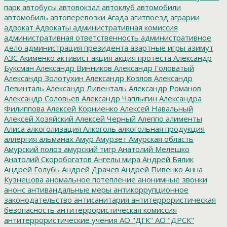
парк
автобусы
автовокзал
автоклуб
автомобили
автомобиль
автоперевозки
Агада
агитпоезд
аграрии
адвокат
Адвокаты
административная комиссия
административная ответственность
административное
дело
администрация президента
азартные игры
азимут
АЗС
Акименко
активист
акция
акция протеста
Александр
Буксман
Александр Винников
Александр Головатый
Александр Золотухин
Александр Козлов
Александр
Левинталь
Александр Ливенталь
Александр Романов
Александр Соловьев
Александр Чаплыгин
Александра
Филиппова
Алексей Корниенко
Алексей Навальный
Алексей Хозяйский
Алексей Черный
Алеппо
алименты
Алиса
алкоголизация
Алкоголь
алкогольная продукция
аллергия
альманах
Амур
Амурзет
Амурская область
Амурский полоз
амурский тигр
Анатолий Мелешко
Анатолий Скоробогатов
Ангелы мира
Андрей Бялик
Андрей Голубь
Андрей Драчев
Андрей Пивенко
Анна
Кузнецова
аномальное потепление
анонимные звонки
анонс
антивандальные меры
антикоррупционное
законодательство
антисанитария
антитеррористическая
безопасность
антитеррористическая комиссия
антитеррористические учения
АО "ДГК"
АО "ДРСК"