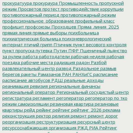
прокуратуура
прокураура
Промышленность
пропускной
режим
Просветов
протест
противодействие коррупции
противопожарный период
противопожарный режим
профессиональное_образование
профильный класс
профицит
профсоюзы
Проходцев
Пряма_линия_2025
прямая линия
прямые выборы
психбольница
психиатрическая больница
психоневрологический
интернат
птичий грипп
Птичник
пункт весового контроля
пункт пропуска
путевка
Путин
ПФР
Пшеничный
пьянство
за рулем
работа
работодатели
рабочая неделя
рабочая
поездка
рабочие места
радиация
радон
Разбой
развлекательный центр
развод
Раздольное
размыв
берегов
ракеты
Рамазанов
РАН
РАНХиГС
расписание
расписание автобусов
РДШ
реальные доходы
реанимация
ревизия
региональные финансы
региональный оператор
Региональный сосудистый центр
регистратура
регламент
регоператор
регоператор по тко
режим самоизоляции
резиновая квартира
резиновые
квартиры
рейд
рейинг
рейтинг
рейтинг_2026
реклама
реконструкция
ректор
религия
ремонт
ремонт дорог
реорганизация
реструктуризация
ресурсный центр
ресурсоснабжающая организация
РЖД
РИА Рейтинг