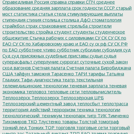
Справедливая Россия
справка
справки
СПЧ
среднее
образование
средняя зарплата
срок годности
СССР
старый
мост
статистика
статья
стела
стимулирующие выплаты
стипендия
стихия
столица
столица ДфО
стоматология
страйкбол
страх
страхование
стрельба
строители
строительство
стройка
студент
студенты
студенческое
общежитие
Стычка рабочих с силовиками
СУ СК
СУ СК по
ЕАО
СУ СК по Хабаровскому краю и ЕАО
су ск рф
СУ СК РФ
по ЕАО
субботнее чтиво
субботник
субсидии
субсидия
суд
Суд
суд присяжных
судебные приставы
судьи
судья
суперасфальт
суперлуние
суррогат
суточные
сухой закон
сход вагонов
Счетная палата
Счетная палата Биробиджана
США
тайфун
таможня
Тарасенко
ТАРИ
тарифы
Татьяна
Гладких
Тафи-диагностика
театр
текстильная
телемедицинские технологии
теневая зарплата
теневая
экономика
тепловоз
тепловые сети
тепловычислитель
Теплоозёрск
Теплоозерск
Теплоозёрская ЦРБ
Теплоозерский цементный завод
теплосбыт
теплотрасса
территория действий
терроризм
техника
технологии
технологический_техникум
технопарк
тигр
ТИК
Тимченко
Тихомиров
ТКО
Тлустенко
товары
Толстой
томограф
тонкий лед
Тонких
ТОР
торговля
торговые сети
торговый
центр
тос
Тотальный диктант
ТПП ЕАО
травма
трагедия