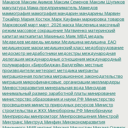
Макаров
Максим Акимов
Максим Семенов
Максим Шупиков
макулатура
Мама-предприниматель
Мамедов
маммография
мамография
мандарин
мандарины
Марвин
Токайер
Мария Костюк
Марк Кауфман
маркировка товаров
Марковский
март
март_2026
маска
Масленица
масочный
режим
массовое сокращение
Матвиенко
материнский
капитал
маткапитал
Махинько
Маяк
МВД
медаль
Медведев
медведь
медики
Медицина
медицина_ЕАО
медицинские маски
медицинский класс
медоборудование
медосмотр
медработники
медсестры
международная
делегация
международные отношения
международный
полумарафон «Биробиджан-Валдгейм»
местные
производители
метеорит
методика
мигранты
миграционная политика
миграционное законодательство
миграция
микрофинансовые_организации
миллиардеры
Минвостокразвития
минеральная вода
Минздрав
минимальный размер заработной платы
минирование
министерство образования и науки РФ
Министерство
просвещения
министр природных ресурсов
Министр
строительства и ЖКХ
Минобороны РФ
Минобрнауки
Минприроды
минпромторг
Минпросвещения
Минстрой
Минтранс
Минтруд
Минфин
Минэкономразвития
Минэнерго
МИР
митинг
Михаил Мишустин
Михаил Озимок