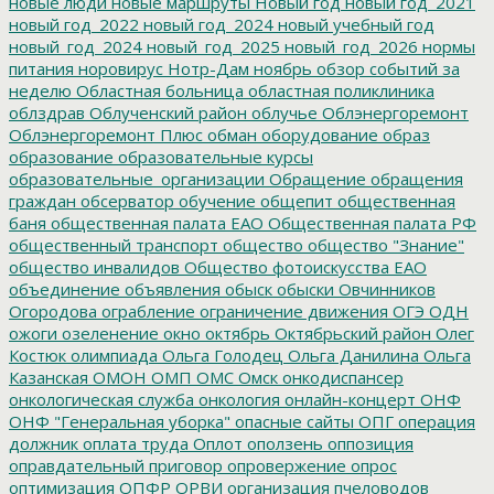
новые люди
новые маршруты
Новый год
новый год_2021
новый год_2022
новый год_2024
новый учебный год
новый_год_2024
новый_год_2025
новый_год_2026
нормы
питания
норовирус
Нотр-Дам
ноябрь
обзор событий за
неделю
Областная больница
областная поликлиника
облздрав
Облученский район
облучье
Облэнергоремонт
Облэнергоремонт Плюс
обман
оборудование
образ
образование
образовательные курсы
образовательные_организации
Обращение
обращения
граждан
обсерватор
обучение
общепит
общественная
баня
общественная палата ЕАО
Общественная палата РФ
общественный транспорт
общество
общество "Знание"
общество инвалидов
Общество фотоискусства ЕАО
объединение
объявления
обыск
обыски
Овчинников
Огородова
ограбление
ограничение движения
ОГЭ
ОДН
ожоги
озеленение
окно
октябрь
Октябрьский район
Олег
Костюк
олимпиада
Ольга Голодец
Ольга Данилина
Ольга
Казанская
ОМОН
ОМП
ОМС
Омск
онкодиспансер
онкологическая служба
онкология
онлайн-концерт
ОНФ
ОНФ "Генеральная уборка"
опасные сайты
ОПГ
операция
должник
оплата труда
Оплот
оползень
оппозиция
оправдательный приговор
опровержение
опрос
оптимизация
ОПФР
ОРВИ
организация пчеловодов