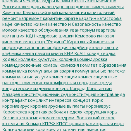
кадровая чехарда
кадры
казаки
Казань
Казначейство
России
календарь
календарь праздников
камера
камеры
Камчатка
Камчатский край
канализация
капитальный
ремонт
капремонт
карантин
карате
каратин
катастрофа
кафе
качество жизни
качество и безопасность
качество
молока
качество обслуживания
Кванториум
квартиры
квитанция
КДН
кедровые шишки
Кемерово
кинозал
кинологи
кинотеатр "Родина"
Кирга
китай
кишечная
инфекция
кишечная_инфекция
кладбище
клещ
клещи
клубника
книга памяти
книги
КНР
КоАП
ковид-сводка
Кодекс
колледж культуры
колония
командировка
командировочные
комары
комиссия
комитет образования
коммуналка
коммунальная авария
коммунальные платежи
коммунальные услуги
компенсации
компенсационные
расходы
компенсация
комфортная городская среда
кондитерские изделия
конкурс
Конрад
Константин
Лазарев
конституционный суд
конституция
контрабанда
контрафакт
конфликт интересов
концерт
Корж
коронавирус
коронавирусные выплаты
коронаврус
Коростелев
короткая рабочая неделя
коррупция
корь
Косвинцев
космодром
космодром_Восточный
космос
котельная
Кочмар
КПРФ
КПСС
кража
кражи
красная икра
Краснодарский край
кредит
кредитная амнистия