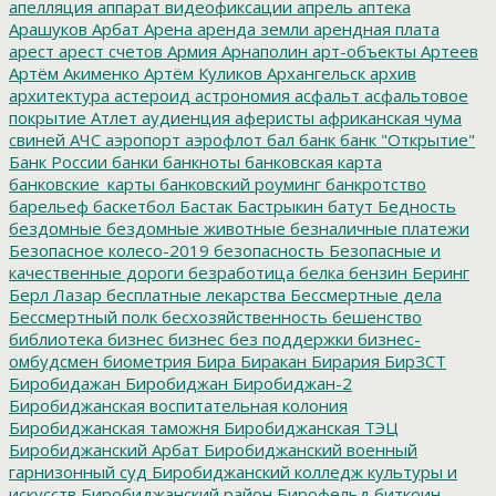
апелляция
аппарат видеофиксации
апрель
аптека
Арашуков
Арбат
Арена
аренда земли
арендная плата
арест
арест счетов
Армия
Арнаполин
арт-объекты
Артеев
Артём Акименко
Артём Куликов
Архангельск
архив
архитектура
астероид
астрономия
асфальт
асфальтовое
покрытие
Атлет
аудиенция
аферисты
африканская чума
свиней
АЧС
аэропорт
аэрофлот
бал
банк
банк "Открытие"
Банк России
банки
банкноты
банковская карта
банковские_карты
банковский роуминг
банкротство
барельеф
баскетбол
Бастак
Бастрыкин
батут
Бедность
бездомные
бездомные животные
безналичные платежи
Безопасное колесо-2019
безопасность
Безопасные и
качественные дороги
безработица
белка
бензин
Беринг
Берл Лазар
бесплатные лекарства
Бессмертные дела
Бессмертный полк
бесхозяйственность
бешенство
библиотека
бизнес
бизнес без поддержки
бизнес-
омбудсмен
биометрия
Бира
Биракан
Бирария
БирЗСТ
Биробидажан
Биробиджан
Биробиджан-2
Биробиджанская воспитательная колония
Биробиджанская таможня
Биробиджанская ТЭЦ
Биробиджанский Арбат
Биробиджанский военный
гарнизонный суд
Биробиджанский колледж культуры и
искусств
Биробиджанский район
Бирофельд
биткоин