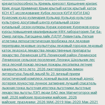
кредитоспособность
Кремль
креозот
Крещение
кризис
Крик души
Криминал
Крым
крытый каток
крытый_каток
КСН
КТ-исследование
Кубок лосося
КУГИ
КУГИ ЕАО
Кудесник
кудо
кулинария
Кульдкр
Кульдур
культура
культурно досуговый центр
купальный сезон
купальный_сезон
купюры
Кураж
курение
Куренков
курсы
курсы повышения квалификации
КФХ
лаборатория
Лаг ба-
Омер
лагерь
Лагошина
лайк
ЛДПР
Левинталь
Легкая
атлетика
легкоатлетическая пробежка
лед
ледовая
переправа
ледовые скульптуры
ледовый городок
ледовый
каток
ледоход
лекарства
лекарственные препараты
лекарство
Ленинская ЦРБ
Ленинский район
Ленинское
Ленинское сельское поселение
Леонид Школьник
лес
леса
лесной пожар
лесные пожары
лесопилка
летние
каникулы
лето
лето_2026
лжетерроризм
лимон
литература
Лицей
лицей № 23
личный прием
логистический комплеск
ложный вызов
ложный донос
лотерея
лоукостер
лунное затмение
лучший спасатель
лыжная гонка
льготная ипотека
льготники
льготные
лекарства
льготы
ЛЭП
люди ЕАО
люк
Магнитогорск
май
май_2026
майские праздники
майские_2026
майские_праздники_2026
МАК-2019
Мак-2020
Мак-2021