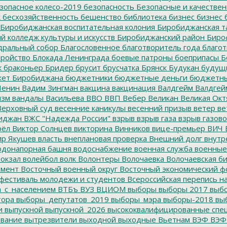
зопасное колесо-2019
безопасность
Безопасные и качестве
к
бесхозяйственность
бешенство
библиотека
бизнес
бизнес 
Биробиджанская воспитательная колония
Биробиджанская т
 колледж культуры и искусств
Биробиджанский район
Биро
дральный собор
Благословенное
благотворитель года
благот
тройство
Блокада Ленинграда
боевые патроны
боеприпасы
Б
к
браконьер
Бридер
брусит
брусчатка
Брянск
Будукан
будущи
ет Биробиджана
бюджетники
бюджетные деньги
бюджетны
Ленин
Вадим Зингман
вакцина
вакцинация
Валдгейм
Валдгей
изм
вандалы
Васильева
ВВО
ВВП
Вебер
Великан
Великая Окт
ерховный суд
весенние каникулы
весенний призыв
ветер
ве
иджан
ВЖС "Надежда России"
взрыв
взрыв газа
взрыв газово
рёл
Виктор Солнцев
викторина
Винников
вице-премьер
ВИЧ
р Якушев
власть
внеплановая проверка
Внешний долг
внутр
донапорная башня
водоснабжение
военная служба
военные
окзал
волейбол
волк
Волонтеры
Волочаевка
Волочаевская б
емент
Восточный военный округ
Восточный экономический ф
фестиваль молодежи и студентов
Всероссийская перепись н
а_с_населением
ВТБъ
ВУЗ
ВЦИОМ
выборы
выборы 2017
выбо
тора
выборы_депутатов_2019
выборы_мэра
выборы-2018
вы
и
выпускной
выпускной_2026
высококвалифицированные спе
вание
вытрезвители
выходной
выходные
Вьетнам
ВЭФ
ВЭФ