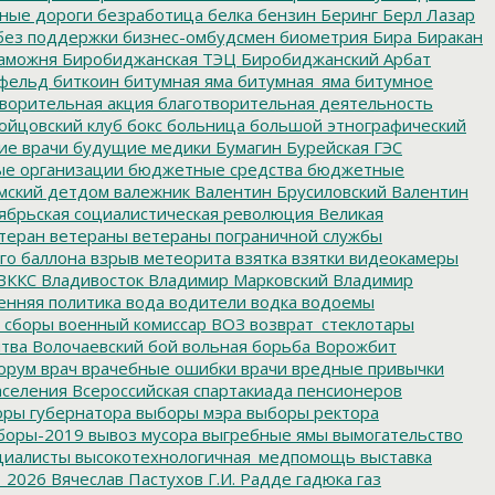
нные дороги
безработица
белка
бензин
Беринг
Берл Лазар
без поддержки
бизнес-омбудсмен
биометрия
Бира
Биракан
аможня
Биробиджанская ТЭЦ
Биробиджанский Арбат
фельд
биткоин
битумная яма
битумная_яма
битумное
ворительная акция
благотворительная деятельность
ойцовский клуб
бокс
больница
большой этнографический
е врачи
будущие медики
Бумагин
Бурейская ГЭС
е организации
бюджетные средства
бюджетные
мский детдом
валежник
Валентин Брусиловский
Валентин
ябрьская социалистическая революция
Великая
теран
ветераны
ветераны пограничной службы
го баллона
взрыв метеорита
взятка
взятки
видеокамеры
ВККС
Владивосток
Владимир Марковский
Владимир
енняя политика
вода
водители
водка
водоемы
 сборы
военный комиссар
ВОЗ
возврат_стеклотары
итва
Волочаевский бой
вольная борьба
Ворожбит
орум
врач
врачебные ошибки
врачи
вредные привычки
аселения
Всероссийская спартакиада пенсионеров
ры губернатора
выборы мэра
выборы ректора
боры-2019
вывоз мусора
выгребные ямы
вымогательство
циалисты
высокотехнологичная_медпомощь
выставка
_2026
Вячеслав Пастухов
Г.И. Радде
гадюка
газ