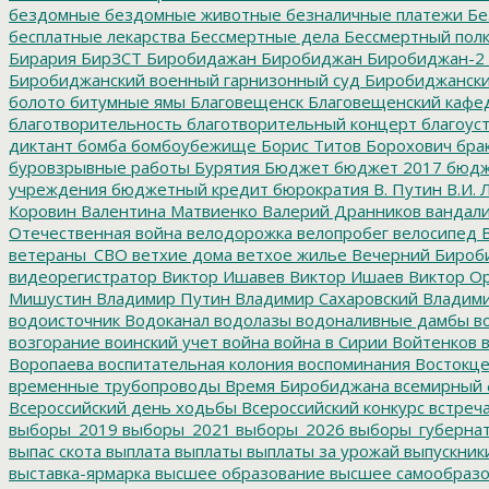
бездомные
бездомные животные
безналичные платежи
Бе
бесплатные лекарства
Бессмертные дела
Бессмертный пол
Бирария
БирЗСТ
Биробидажан
Биробиджан
Биробиджан-2
Биробиджанский военный гарнизонный суд
Биробиджанский
болото
битумные ямы
Благовещенск
Благовещенский кафе
благотворительность
благотворительный концерт
благоус
диктант
бомба
бомбоубежище
Борис Титов
Борохович
бра
буровзрывные работы
Бурятия
Бюджет
бюджет 2017
бюдж
учреждения
бюджетный кредит
бюрократия
В. Путин
В.И. 
Коровин
Валентина Матвиенко
Валерий Дранников
вандал
Отечественная война
велодорожка
велопробег
велосипед
В
ветераны_СВО
ветхие дома
ветхое жилье
Вечерний Бироб
видеорегистратор
Виктор Ишавев
Виктор Ишаев
Виктор О
Мишустин
Владимир Путин
Владимир Сахаровский
Владими
водоисточник
Водоканал
водолазы
водоналивные дамбы
во
возгорание
воинский учет
война
война в Сирии
Войтенков
в
Воропаева
воспитательная колония
воспоминания
Востокц
временные трубопроводы
Время Биробиджана
всемирный 
Всероссийский день ходьбы
Всероссийский конкурс
встреч
выборы_2019
выборы_2021
выборы_2026
выборы_губерна
выпас скота
выплата
выплаты
выплаты за урожай
выпускник
выставка-ярмарка
высшее образование
высшее самообразо