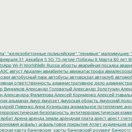
ла"
"железобетонные полицейские"
"ленивые" малоимущие
"
февраля
31 декабря
5
5G
75-летие Победы
8 Марта
80 лет
8
tsApp
Wi-Fi
WorldSkills Russia
аборты
аварийная посадка
авари
 АЭС
август
Авдалян
авиабилеты
авиакатастрофа
авиалесоохр
озки
автобусный парк
автобусы
автовокзал
автоклуб
автомо
ивная ответственность
административное дело
администра
р Винников
Александр Головатый
Александр Золотухин
Алек
ин
Александра Филиппова
Алексей Корниенко
Алексей Наваль
гия
альманах
Амур
Амурзет
Амурская область
Амурский поло
ндрей Пивенко
Анна Кузнецова
аномальное потепление
ано
террористическая безопасность
антитеррористическая коми
Арбат
Арена
аренда земли
арендная плата
арест
арест счет
трономия
асфальт
асфальтовое покрытие
Атлет
аудиенция
аф
овская карта
банковские_карты
банковский роуминг
банкротс