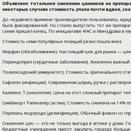
Объявлено тотальное снижение ценников на препар
некоторых случаях стоимость упала почти вдвое, со
До недавнего времени производители пользовались юриди
была фиксированной. Но стоило выпустить тот же препарат 
схеме пришел конец. По инициативе ФАС и Минздрава в п
Стоимость семи популярных позиций резко пошла вниз:
Морфин (обезболивание). Настоящий шок для рынка — цена 
Периндоприл (сердечные заболевания). Жизненно важный 
Полиоксидоний (иммунитет). Стоимость оригинального оте
Сафнело (инфекции). Современная шприц-ручка с растворо
Калквенс Т (онкология). Цена на этот сложный препарат теп
Симбикорт Рапихалер (астма). Стоимость снижена на 14% п
Перекись водорода (дезинфекция). Обычный флакон со спр
Снижение цен — это не только выгода в аптеке у дома. Гл
бюджетные учреждения смогут закупить гораздо больше у