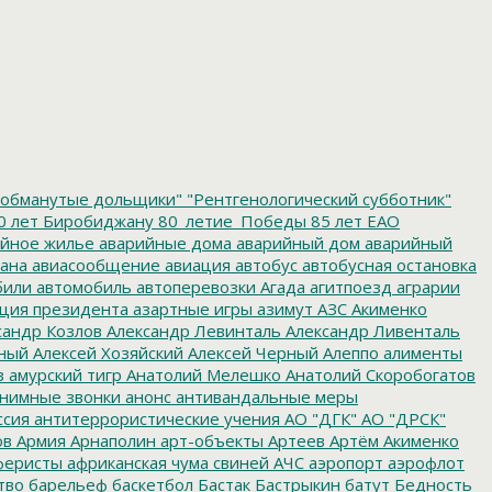
обманутые дольщики"
"Рентгенологический субботник"
0 лет Биробиджану
80_летие_Победы
85 лет ЕАО
йное жилье
аварийные дома
аварийный дом
аварийный
ана
авиасообщение
авиация
автобус
автобусная остановка
били
автомобиль
автоперевозки
Агада
агитпоезд
аграрии
ция президента
азартные игры
азимут
АЗС
Акименко
сандр Козлов
Александр Левинталь
Александр Ливенталь
ный
Алексей Хозяйский
Алексей Черный
Алеппо
алименты
з
амурский тигр
Анатолий Мелешко
Анатолий Скоробогатов
нимные звонки
анонс
антивандальные меры
ссия
антитеррористические учения
АО "ДГК"
АО "ДРСК"
ов
Армия
Арнаполин
арт-объекты
Артеев
Артём Акименко
еристы
африканская чума свиней
АЧС
аэропорт
аэрофлот
тво
барельеф
баскетбол
Бастак
Бастрыкин
батут
Бедность