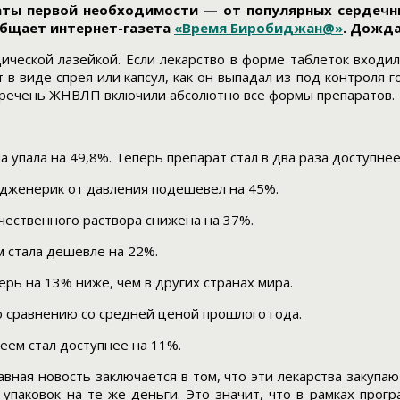
аты первой необходимости — от популярных сердеч
общает интернет-газета
«Время Биробиджан@»
. Дожда
ческой лазейкой. Если лекарство в форме таблеток входи
в виде спрея или капсул, как он выпадал из-под контроля г
еречень ЖНВЛП включили абсолютно все формы препаратов.
упала на 49,8%. Теперь препарат стал в два раза доступнее
дженерик от давления подешевел на 45%.
чественного раствора снижена на 37%.
м стала дешевле на 22%.
ерь на 13% ниже, чем в других странах мира.
о сравнению со средней ценой прошлого года.
еем стал доступнее на 11%.
авная новость заключается в том, что эти лекарства закупа
паковок на те же деньги. Это значит, что в рамках прог