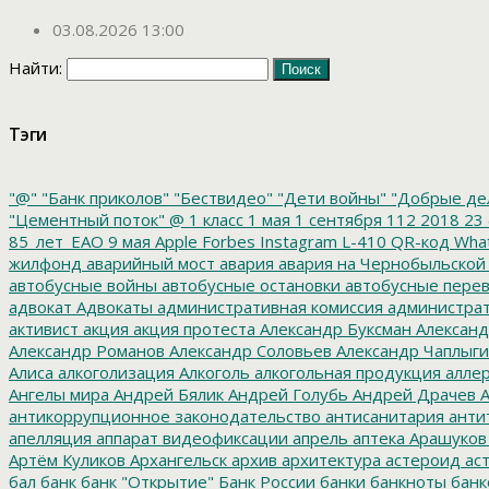
03.08.2026 13:00
Найти:
Тэги
"@"
"Банк приколов"
"Бествидео"
"Дети войны"
"Добрые де
"Цементный поток"
@
1 класс
1 мая
1 сентября
112
2018
23 
85_лет_ЕАО
9 мая
Apple
Forbes
Instagram
L-410
QR-код
Wha
жилфонд
аварийный мост
авария
авария на Чернобыльской
автобусные войны
автобусные остановки
автобусные перев
адвокат
Адвокаты
административная комиссия
администрат
активист
акция
акция протеста
Александр Буксман
Александ
Александр Романов
Александр Соловьев
Александр Чаплыг
Алиса
алкоголизация
Алкоголь
алкогольная продукция
аллер
Ангелы мира
Андрей Бялик
Андрей Голубь
Андрей Драчев
А
антикоррупционное законодательство
антисанитария
анти
апелляция
аппарат видеофиксации
апрель
аптека
Арашуков
Артём Куликов
Архангельск
архив
архитектура
астероид
ас
бал
банк
банк "Открытие"
Банк России
банки
банкноты
банк