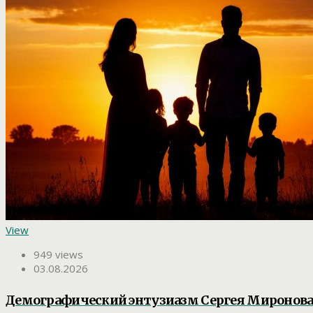
View
949 views
03.08.2026
Демографический энтузиазм Сергея Миронова