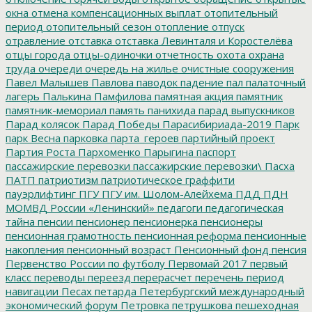
окна
отмена компенсационных выплат
отопительный
период
отопительный сезон
отопление
отпуск
отравление
отставка
отставка Левинталя и Коростелёва
отцы города
отцы-одиночки
отчетность
охота
охрана
труда
очереди
очередь на жилье
очистные сооружения
Павел Малышев
Павлова
паводок
падение
пал
палаточный
лагерь
Палькина
Памфилова
памятная акция
памятник
памятник-мемориал
память
панихида
парад выпускников
Парад колясок
Парад Победы
Парасибириада-2019
Парк
парк Весна
парковка
парта_героев
партийный проект
Партия Роста
Пархоменко
Парыгина
паспорт
пассажирские перевозки
пассажирские перевозки\
Пасха
ПАТП
патриотизм
патриотическое граффити
пауэрлифтинг
ПГУ
ПГУ им. Шолом-Алейхема
ПДД
ПДН
МОМВД России «Ленинский»
педагоги
педагогическая
тайна
пенсии
пенсионер
пенсионерка
пенсионеры
пенсионная грамотность
пенсионная реформа
пенсионные
накопления
пенсионный возраст
Пенсионный фонд
пенсия
Первенство России по футболу
Первомай 2017
первый
класс
переводы
переезд
перерасчет
перечень
период
навигации
Песах
петарда
Петербургский международный
экономический форум
Петровка
петрушкова
пешеходная