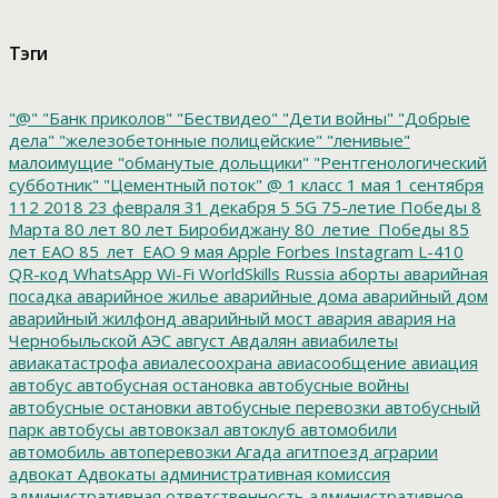
Тэги
"@"
"Банк приколов"
"Бествидео"
"Дети войны"
"Добрые
дела"
"железобетонные полицейские"
"ленивые"
малоимущие
"обманутые дольщики"
"Рентгенологический
субботник"
"Цементный поток"
@
1 класс
1 мая
1 сентября
112
2018
23 февраля
31 декабря
5
5G
75-летие Победы
8
Марта
80 лет
80 лет Биробиджану
80_летие_Победы
85
лет ЕАО
85_лет_ЕАО
9 мая
Apple
Forbes
Instagram
L-410
QR-код
WhatsApp
Wi-Fi
WorldSkills Russia
аборты
аварийная
посадка
аварийное жилье
аварийные дома
аварийный дом
аварийный жилфонд
аварийный мост
авария
авария на
Чернобыльской АЭС
август
Авдалян
авиабилеты
авиакатастрофа
авиалесоохрана
авиасообщение
авиация
автобус
автобусная остановка
автобусные войны
автобусные остановки
автобусные перевозки
автобусный
парк
автобусы
автовокзал
автоклуб
автомобили
автомобиль
автоперевозки
Агада
агитпоезд
аграрии
адвокат
Адвокаты
административная комиссия
административная ответственность
административное