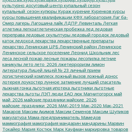
культурно досуговый центр
купальный сезон
купальный_сезон
купюры
Кураж
курение
Куренков
курсы
курсы повышения квалификации
КФХ
лаборатория
Лаг ба-
Омер
лагерь
Лагошина
лайк
ЛДПР
Левинталь
Легкая
атлетика
легкоатлетическая пробежка
лед
ледовая
переправа
ледовые скульптуры
ледовый городок
ледовый
каток
ледоход
лекарства
лекарственные препараты
лекарство
Ленинская ЦРБ
Ленинский район
Ленинское
Ленинское сельское поселение
Леонид Школьник
лес
леса
лесной пожар
лесные пожары
лесопилка
летние
каникулы
лето
лето_2026
лжетерроризм
лимон
литература
Лицей
лицей № 23
личный прием
логистический комплеск
ложный вызов
ложный донос
лотерея
лоукостер
лунное затмение
лучший спасатель
лыжная гонка
льготная ипотека
льготники
льготные
лекарства
льготы
ЛЭП
люди ЕАО
люк
Магнитогорск
май
май_2026
майские праздники
майские_2026
майские_праздники_2026
МАК-2019
Мак-2020
Мак-2021
Макаров
Максим Акимов
Максим Семенов
Максим Шупиков
макулатура
Мама-предприниматель
Мамедов
маммография
мамография
мандарин
мандарины
Марвин
Токайер
Мария Костюк
Марк Кауфман
маркировка товаров