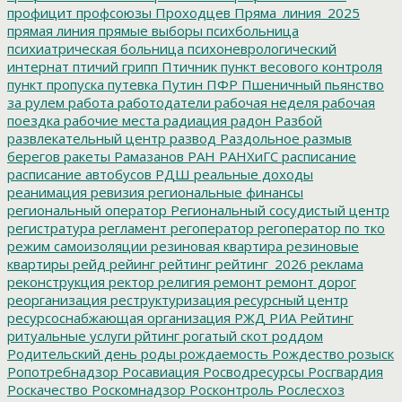
профицит
профсоюзы
Проходцев
Пряма_линия_2025
прямая линия
прямые выборы
психбольница
психиатрическая больница
психоневрологический
интернат
птичий грипп
Птичник
пункт весового контроля
пункт пропуска
путевка
Путин
ПФР
Пшеничный
пьянство
за рулем
работа
работодатели
рабочая неделя
рабочая
поездка
рабочие места
радиация
радон
Разбой
развлекательный центр
развод
Раздольное
размыв
берегов
ракеты
Рамазанов
РАН
РАНХиГС
расписание
расписание автобусов
РДШ
реальные доходы
реанимация
ревизия
региональные финансы
региональный оператор
Региональный сосудистый центр
регистратура
регламент
регоператор
регоператор по тко
режим самоизоляции
резиновая квартира
резиновые
квартиры
рейд
рейинг
рейтинг
рейтинг_2026
реклама
реконструкция
ректор
религия
ремонт
ремонт дорог
реорганизация
реструктуризация
ресурсный центр
ресурсоснабжающая организация
РЖД
РИА Рейтинг
ритуальные услуги
рйтинг
рогатый скот
роддом
Родительский день
роды
рождаемость
Рождество
розыск
Ропотребнадзор
Росавиация
Росводресурсы
Росгвардия
Роскачество
Роскомнадзор
Росконтроль
Рослесхоз