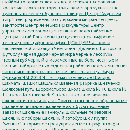
шайбой
Холдоми
холодная вода
Холокост
Хорошавин
хранение наркотиков
хрустальная менора
хулиганство
хулиганы
целевое обучение
Целищев
Центр "Амурский
тигр"
центр временного содержания мигрантов
центр
занятости
Центр лечебной физкультуры
Центр
управления регионом
центральное водоснабжение
Центральный Банк
цены
цик
циклон
цирк
цифровое
телевидение
цифровой рубль
ЦСМ
ЦУР
Час земли
частичная мобилизация
Чемпионат Дальнего Востока по
футболу
черная дыра
черная икра
черные лесорубы
Черный куб
черный список
честные выборы
честные и
чистые выборы
четырехдневная рабочая неделя
чиновник
чиновники
чипирование
чистая питьевая вода
Чиунэ
Сугихара
ЧМ-2018
ЧП
чс
чума
шампанское
Шапиро
шахматы
шашки
шашлыки
швейная фабрика
Шевченко
шелковый путь
Шереметьево
школа
школа № 10
школа №
11
школа № 4
школа № 9
школы
школьная ярмарка
школьники
школьница из Томсино
школьное образование
школьное питание
школьные автобусы
школьные
завтраки
школьные каникулы
школьные перевозки
школьные поборы
школьный автобус
Шоу группа
"Феникс"
штормовое предупреждение
штраф
штрафы
шумные соседи
щенок
Щукинка
эвакуация
экология