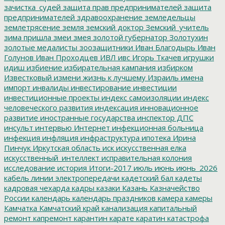
зачистка_судей
защита прав предпринимателей
защита
предпринимателей
здравоохранение
земледельцы
землетрясение
земля
земский доктор
Земский_учитель
зима пришла
змеи
змея
золотой губернатор
Золотухин
золотые медалисты
зоозащитники
Иван Благодырь
Иван
Голунов
Иван Проходцев
ИВЛ
ивс
Игорь Ткачев
игрушки
идиш
избиение
избирательная кампания
избирком
Известковый
измени жизнь к лучшему
Израиль
имена
импорт
инвалиды
инвестирование
инвестиции
инвестиционные проекты
индекс самоизоляции
индекс
человеческого развития
индексация
инновационное
развитие
иностранные государства
инспектор ДПС
инсульт
интервью
Интернет
инфекционная больница
инфекция
инфляция
инфраструктура
ипотека
Ирина
Пинчук
Иркутская область
иск
искусственная елка
искусственный_интеллект
исправительная колония
исследование
история
Итоги-2017
июль
июнь
июнь_2026
кабель линии электропередачи
кадетский бал
кадеты
кадровая чехарда
кадры
казаки
Казань
Казначейство
России
календарь
календарь праздников
камера
камеры
Камчатка
Камчатский край
канализация
капитальный
ремонт
капремонт
карантин
карате
каратин
катастрофа