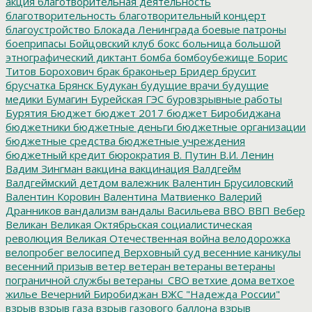
акция
благотворительная деятельность
благотворительность
благотворительный концерт
благоустройство
Блокада Ленинграда
боевые патроны
боеприпасы
Бойцовский клуб
бокс
больница
большой
этнографический диктант
бомба
бомбоубежище
Борис
Титов
Борохович
брак
браконьер
Бридер
брусит
брусчатка
Брянск
Будукан
будущие врачи
будущие
медики
Бумагин
Бурейская ГЭС
буровзрывные работы
Бурятия
Бюджет
бюджет 2017
бюджет Биробиджана
бюджетники
бюджетные деньги
бюджетные организации
бюджетные средства
бюджетные учреждения
бюджетный кредит
бюрократия
В. Путин
В.И. Ленин
Вадим Зингман
вакцина
вакцинация
Валдгейм
Валдгеймский детдом
валежник
Валентин Брусиловский
Валентин Коровин
Валентина Матвиенко
Валерий
Дранников
вандализм
вандалы
Васильева
ВВО
ВВП
Вебер
Великан
Великая Октябрьская социалистическая
революция
Великая Отечественная война
велодорожка
велопробег
велосипед
Верховный суд
весенние каникулы
весенний призыв
ветер
ветеран
ветераны
ветераны
пограничной службы
ветераны_СВО
ветхие дома
ветхое
жилье
Вечерний Биробиджан
ВЖС "Надежда России"
взрыв
взрыв газа
взрыв газового баллона
взрыв