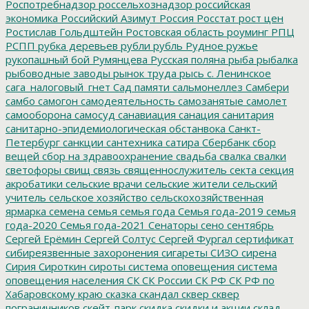
Роспотребнадзор
россельхознадзор
российская
экономика
Российский Азимут
Россия
Росстат
рост цен
Ростислав Гольдштейн
Ростовская область
роуминг
РПЦ
РСПП
рубка деревьев
рубли
рубль
Рудное
ружье
рукопашный бой
Румянцева
Русская поляна
рыба
рыбалка
рыбоводные заводы
рынок труда
рысь
с. Ленинское
сага_налоговый_гнет
Сад памяти
сальмонеллез
Самбери
самбо
самогон
самодеятельность
самозанятые
самолет
самооборона
самосуд
санавиация
санация
санитария
санитарно-эпидемиологическая обстанвока
Санкт-
Петербург
санкции
сантехника
сатира
Сбербанк
сбор
вещей
сбор на здравоохранение
свадьба
свалка
свалки
светофоры
свищ
связь
священнослужитель
секта
секция
акробатики
сельские врачи
сельские жители
сельский
учитель
сельское хозяйство
сельскохозяйственная
ярмарка
семена
семья
семья года
Семья года-2019
семья
года-2020
Семья года-2021
Сенаторы
сено
сентябрь
Сергей Ерёмин
Сергей Солтус
Сергей Фургал
сертификат
сибиреязвенные захоронения
сигареты
СИЗО
сирена
Сирия
Сироткин
сироты
система оповещения
система
оповещения населения
СК
СК России
СК РФ
СК РФ по
Хабаровскому краю
сказка
скандал
сквер
сквер
пограничников
скейт-парк
скидка
скидки и акции
склад