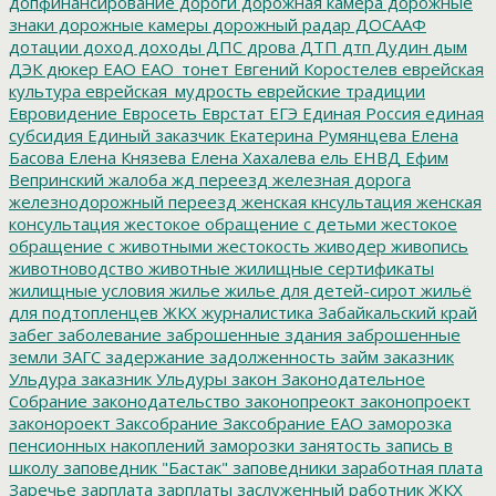
допфинансирование
дороги
дорожная камера
дорожные
знаки
дорожные камеры
дорожный радар
ДОСААФ
дотации
доход
доходы
ДПС
дрова
ДТП
дтп
Дудин
дым
ДЭК
дюкер
ЕАО
ЕАО_тонет
Евгений Коростелев
еврейская
культура
еврейская_мудрость
еврейские традиции
Евровидение
Евросеть
Еврстат
ЕГЭ
Единая Россия
единая
субсидия
Единый заказчик
Екатерина Румянцева
Елена
Басова
Елена Князева
Елена Хахалева
ель
ЕНВД
Ефим
Вепринский
жалоба
жд переезд
железная дорога
железнодорожный переезд
женская кнсультация
женская
консультация
жестокое обращение с детьми
жестокое
обращение с животными
жестокость
живодер
живопись
животноводство
животные
жилищные сертификаты
жилищные условия
жилье
жилье для детей-сирот
жильё
для подтопленцев
ЖКХ
журналистика
Забайкальский край
забег
заболевание
заброшенные здания
заброшенные
земли
ЗАГС
задержание
задолженность
займ
заказник
Ульдура
заказник Ульдуры
закон
Законодательное
Собрание
законодательство
законопреокт
законопроект
законороект
Заксобрание
Заксобрание ЕАО
заморозка
пенсионных накоплений
заморозки
занятость
запись в
школу
заповедник "Бастак"
заповедники
заработная плата
Заречье
зарплата
зарплаты
заслуженный работник ЖКХ