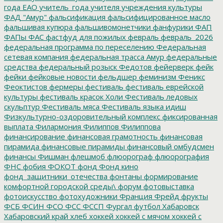
года ЕАО
учитель_года
учителя
учреждения культуры
ФАД "Амур"
фальсификация
фальсифицированное масло
фальшивая купюра
фальшивомонетчики
фанфурики
ФАП
ФАПы
ФАС
фастфуд для пожилых
февраль
февраль_2026
федеральная программа по переселению
Федеральная
сетевая компания
федеральная трасса Амур
федеральные
средства
федеральный розыск
Федотов
фейерверк
фейк
фейки
фейковые новости
фельдшер
феминизм
Феникс
Феоктистов
фермеры
фестиваль
фестиваль еврейской
культуры
фестиваль красок Холи
Фестиваль ледовых
скульптур
Фестиваль мяса
Фестиваль языка идиш
Физкультурно-оздоровительный комплекс
фиксированная
выплата
Филармония
Филиппов
Филиппова
финансирование
финансовая грамотность
финансовая
пирамида
финансовые пирамиды
финансовый омбудсмен
финансы
Фишман
флешмоб
флюорограф
флюорография
ФНС
фобия
ФОКОТ
фонд
Фонд кино
фонд_защитники_отечества
фонтаны
формирование
комфортной городской среды\
форум
фотовыставка
фотоискусство
фотохудожники
Франция
Фрейд
фрукты
ФСБ
ФСИН
ФСО
ФСС
ФССП
Фургал
футбол
Хабаровск
Хабаровский край
хлеб
хоккей
хоккей с мячом
хоккей с