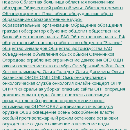
неделю
Областная больница
областная поликлиника
облздрав
Облученский район
облучье
Облэнергоремонт
Облэнергоремонт Плюс
обман
оборудование
образ
образование
образовательные курсы
образовательные_организации
Обращение
обращения
граждан
обсерватор
обучение
общепит
общественная
баня
общественная палата ЕАО
Общественная палата РФ
общественный транспорт
общество
общество "Знание"
общество инвалидов
Общество фотоискусства ЕАО
объединение
объявления
обыск
обыски
Овчинников
Огородова
ограбление
ограничение движения
ОГЭ
ОДН
ожоги
озеленение
окно
октябрь
Октябрьский район
Олег
Костюк
олимпиада
Ольга Голодец
Ольга Данилина
Ольга
Казанская
ОМОН
ОМП
ОМС
Омск
онкодиспансер
онкологическая служба
онкология
онлайн-концерт
ОНФ
ОНФ "Генеральная уборка"
опасные сайты
ОПГ
операция
должник
оплата труда
Оплот
оползень
оппозиция
оправдательный приговор
опровержение
опрос
оптимизация
ОПФР
ОРВИ
организация пчеловодов
оружие
ОСВВ
освещение
осень
оскорбление власти
особый противопожарный режим
остановка
остановки
осужденные
отдых
отключение
отключение воды
отключение горячей воды
открытое обращение
открытые