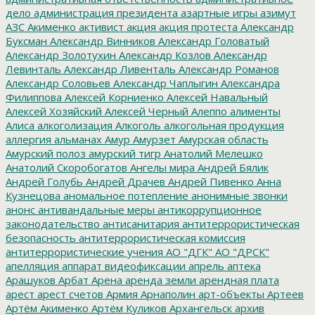
дело
администрация президента
азартные игры
азимут
АЗС
Акименко
активист
акция
акция протеста
Александр
Буксман
Александр Винников
Александр Головатый
Александр Золотухин
Александр Козлов
Александр
Левинталь
Александр Ливенталь
Александр Романов
Александр Соловьев
Александр Чаплыгин
Александра
Филиппова
Алексей Корниенко
Алексей Навальный
Алексей Хозяйский
Алексей Черный
Алеппо
алименты
Алиса
алкоголизация
Алкоголь
алкогольная продукция
аллергия
альманах
Амур
Амурзет
Амурская область
Амурский полоз
амурский тигр
Анатолий Мелешко
Анатолий Скоробогатов
Ангелы мира
Андрей Бялик
Андрей Голубь
Андрей Драчев
Андрей Пивенко
Анна
Кузнецова
аномальное потепление
анонимные звонки
анонс
антивандальные меры
антикоррупционное
законодательство
антисанитария
антитеррористическая
безопасность
антитеррористическая комиссия
антитеррористические учения
АО "ДГК"
АО "ДРСК"
апелляция
аппарат видеофиксации
апрель
аптека
Арашуков
Арбат
Арена
аренда земли
арендная плата
арест
арест счетов
Армия
Арнаполин
арт-объекты
Артеев
Артём Акименко
Артём Куликов
Архангельск
архив