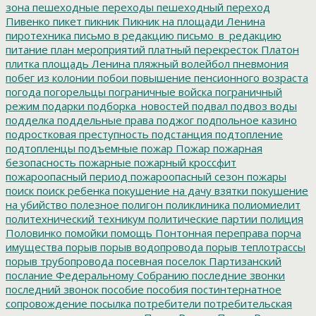
зона
пешеходные переходы
пешеходный переход
Пивенко
пикет
пикник
Пикник на площади Ленина
пиротехника
письмо в редакцию
письмо_в_редакцию
питание
план мероприятий
платный перекресток
Платон
плитка
площадь Ленина
пляжный волейбол
пневмония
побег из колонии
побои
повышение пенсионного возраста
погода
погорельцы
пограничные войска
пограничный
режим
подарки
подборка_новостей
подвал
подвоз воды
подделка
поддельные права
поджог
подпольное казино
подростковая преступность
подстанция
подтопление
подтопленцы
подъемные
пожар
Пожар
пожарная
безопасность
пожарные
пожарный кроссфит
пожароопасный период
пожароопасный сезон
пожары
поиск
поиск ребенка
покушение на дачу взятки
покушение
на убийство
полезное
полигон
поликлиника
полиомиелит
политехнический техникум
политические партии
полиция
Половинко
помойки
помощь
Понтонная переправа
порча
имущества
порыв
порыв водопровода
порыв теплотрассы
порыв трубопровода
посевная
поселок Партизанский
послание Федеральному Собранию
последние звонки
последний звонок
пособие
пособия
постинтернатное
сопровождение
посылка
потребители
потребительская