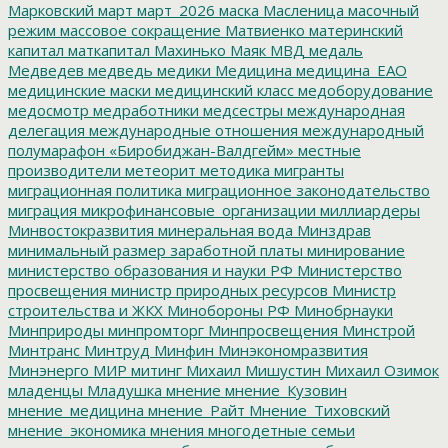
Марковский
март
март_2026
маска
Масленица
масочный
режим
массовое сокращение
Матвиенко
материнский
капитал
маткапитал
Махинько
Маяк
МВД
медаль
Медведев
медведь
медики
Медицина
медицина_ЕАО
медицинские маски
медицинский класс
медоборудование
медосмотр
медработники
медсестры
международная
делегация
международные отношения
международный
полумарафон «Биробиджан-Валдгейм»
местные
производители
метеорит
методика
мигранты
миграционная политика
миграционное законодательство
миграция
микрофинансовые_организации
миллиардеры
Минвостокразвития
минеральная вода
Минздрав
минимальный размер заработной платы
минирование
министерство образования и науки РФ
Министерство
просвещения
министр природных ресурсов
Министр
строительства и ЖКХ
Минобороны РФ
Минобрнауки
Минприроды
минпромторг
Минпросвещения
Минстрой
Минтранс
Минтруд
Минфин
Минэкономразвития
Минэнерго
МИР
митинг
Михаил Мишустин
Михаил Озимок
младенцы
Младушка
мнение
мнение_Кузовин
мнение_медицина
мнение_Райт
Мнение_Тиховский
мнение_экономика
мнения
многодетные семьи