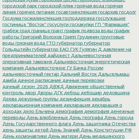
городской парк
городской пляж
горячая вода
горячая
линия
горячее питание
госавтоинспекция
госархив
госдолг
Госдума
госжилинспекция
господдержка
госслужащие
гостиница "Восток"
госуслуги
госхакупки
ГП "Фармация"
грабеж
град
граница
грант
график подвоза воды
график
работы
Григорий Волохов
Грипп
Грудинин
грунтовые
воды
грязная вода
ГТО
губернатор
губернатор
Гольдштейн
губернатор ЕАО
ГУК
Гулягин
Д
давление на
предпринимателей
дайджест
Дальневосточная
оперативная таможня
Дальневосточная энергетическая
компания
Дальневосточное ГУ Банка России
дальневосточный гектар
Дальний Восток
Дальсельмаш
дамба
дачное расписание
дачные перевозки
дачный_сезон_2026
ДВЖД
Движение общественный
контроль
двор
Дворы
ДГК
дебош
дебошир
дедовщина
Деева
дежурные группы
дезинфекция
декабрь
декларационная компания
декларация
декларация о
доходах
дело Ельчина
демография
демогрфия
денежные
переводы
День влюбленных
День географа
День города
День Государственного флага
День защитника Отечества
день защиты детей
День Знаний
День Конституции РФ
День космонавтики
День матери
День медицинского