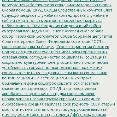
вооружения и боеприпасов
склад пиломатериалов
скорая
Скорая помощь
СКУД
СКУДы
Следственный комитет
Слет
будущих медиков
служебная командировка
служебные
собаки
смертность
смертность населения
смерть на
рабочем месте
СМИ
Смидович
Смидовичский район
смотровая площадка
СМП
снег
снегопад
снюс
собаки
собор Парижской Богоматери
Собра
Собрание депутатов
Совет ветеранов
Совет Федерации
советские ГОСТы
советские зарплаты
Совфед
Сокол
сокращения
Солнцев
Солтус
Солцнев
соотечественники
Сопка
соревнования
сотовая связь
сотрудничество
соцвыплаты
соцзащита
социально-культурный центр
социально-политическая
устойчивость
социально-экономическое положение
социальное питание
социальные выплаты
социальные
пенсии
социальные сети
социальный контракт
Социальный фонд
соцопрос
соцсети
соя
спасатели
спасение
спецтранспорт
СПИД
спорт
спортивная
акробатика
спортивная площадка
спорткомплекс
Справедливая Россия
справка
справки
СПЧ
среднее
образование
средняя зарплата
срок годности
СССР
старый
мост
статистика
статья
стела
стимулирующие выплаты
стипендия
стихия
столица
столица ДфО
стоматология