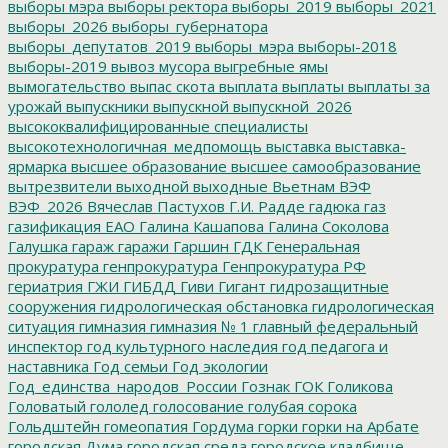
выборы мэра
выборы ректора
выборы_2019
выборы_2021
выборы_2026
выборы_губернатора
выборы_депутатов_2019
выборы_мэра
выборы-2018
выборы-2019
вывоз мусора
выгребные ямы
вымогательство
выпас скота
выплата
выплаты
выплаты за
урожай
выпускники
выпускной
выпускной_2026
высококвалифицированные специалисты
высокотехнологичная_медпомощь
выставка
выставка-
ярмарка
высшее образование
высшее самообразование
вытрезвители
выходной
выходные
Вьетнам
ВЭФ
ВЭФ_2026
Вячеслав Пастухов
Г.И. Радде
гадюка
газ
газификация ЕАО
Галина Кашапова
Галина Соколова
Галушка
гараж
гаражи
Гаршин
ГДК
Генеральная
прокуратура
генпрокуратура
Генпрокуратура РФ
гериатрия
ГЖИ
ГИБДД
Гиви
Гигант
гидрозащитные
сооружения
гидрологическая обстановка
гидрологическая
ситуация
гимназия
гимназия № 1
главный федеральный
инспектор
год культурного наследия
год педагога и
наставника
Год семьи
Год экологии
Год_единства_народов_России
Гознак
ГОК
Голикова
Головатый
гололед
голосование
голубая сорока
Гольдштейн
гомеопатия
Гордума
горки
горки на Арбате
городская Дума
городская среда
городское кладбище