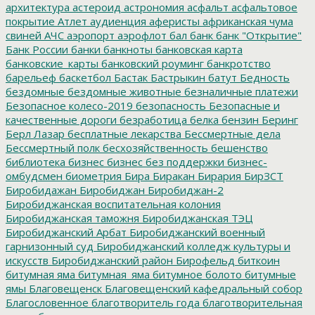
архитектура
астероид
астрономия
асфальт
асфальтовое
покрытие
Атлет
аудиенция
аферисты
африканская чума
свиней
АЧС
аэропорт
аэрофлот
бал
банк
банк "Открытие"
Банк России
банки
банкноты
банковская карта
банковские_карты
банковский роуминг
банкротство
барельеф
баскетбол
Бастак
Бастрыкин
батут
Бедность
бездомные
бездомные животные
безналичные платежи
Безопасное колесо-2019
безопасность
Безопасные и
качественные дороги
безработица
белка
бензин
Беринг
Берл Лазар
бесплатные лекарства
Бессмертные дела
Бессмертный полк
бесхозяйственность
бешенство
библиотека
бизнес
бизнес без поддержки
бизнес-
омбудсмен
биометрия
Бира
Биракан
Бирария
БирЗСТ
Биробидажан
Биробиджан
Биробиджан-2
Биробиджанская воспитательная колония
Биробиджанская таможня
Биробиджанская ТЭЦ
Биробиджанский Арбат
Биробиджанский военный
гарнизонный суд
Биробиджанский колледж культуры и
искусств
Биробиджанский район
Бирофельд
биткоин
битумная яма
битумная_яма
битумное болото
битумные
ямы
Благовещенск
Благовещенский кафедральный собор
Благословенное
благотворитель года
благотворительная