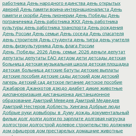
работника
День народного единства
день открытых
дверей
День памяти воина-интернационалиста
День
памяти и скорби
День пионерии
День Победы
День
пограничника
День работника ЖКХ
День работника
культуры
день работника транспорта
День рождения
День России
День семьи
День соседа
День спасателя
день строителя
День студента
день тигра
день учителя
день физкультурника
День флага России
День_Победы_2026
День_семьи_2026
деньги
депутат
депутаты
депутаты ЕАО
детдом
дети
детсады
детская
больница
детская музыкальная школа
детская площадка
детская_больница
детские батуты
детские выплаты
детские пособия
детские сады
детский дом
детский
лагерь
детский сад
детское питание
детское пособие
Джабаров
Джанхотов
дзюдо
диабет
дикие животные
диспансеризация
дистанционка
дистанционное
образование
Дмитрий Меведев
Дмитрий Медведев
Дмитрий Нестеров
Доблесть_Хингана
Добрые люди
Добрые руки
довыборы_в_Думу
дождь
документальный
фильм
долг
долги
долги по зарплате
долговая нагрузка
долгострои
долгострой
долевое строительство
должники
дом офицеров
дом престарелых
домашние животные