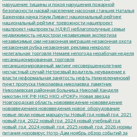
нарушение тишины и покоя
нарушения пожарной
безопасности
насвай
население
насосная станция
Наталья
Баженова
наука
Наум Ливант
национальный рейтинг
национальный рейтинг тревожности
наципроект
нацпроект
нацпроекты
НДФЛ
неблагополучные семьи
недвижимость
недострои
независимая экспертиза
независимые сми
незаконная миграция
незаконная охота
незаконная рубка
незаконная_реклама
некролог
нелегальная торговля
Немаев
непогода
нерабочая неделя
несанкционированная_торговля
несанкционированный_митинг
несовершеннолетние
несчастный случай
Нетрезвый водитель
неуважение к
власти
неформальная занятость
нефть
Нижнеленинский
пункт пропуска
Николаевка
николаевка_памятник
Николаевская районная больница
Николай Канделя
никотин
НК РФ
НКО
НКО «РОКР»
Новая звезда
Новгородская область
нововвведение
нововведение
нововведениея
нововведения
новое_оборудование
новые люди
новые маршруты
Новый год
новый год_2021
новый год_2022
новый год_2024
новый учебный год
новый_год_2024
новый_год_2025
новый_год_2026
нормы
питания
норовирус
Нотр-Дам
ноябрь
обзор событий за