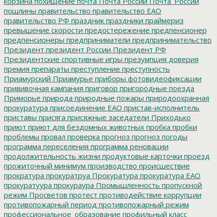
корзина
похищение
почта
Почта России
Почта_России
пошлины
правительство
правительство ЕАО
правительство РФ
праздник
праздники
праймериз
превышение скорости
предостережение
предпенсионер
предпенсионеры
предприниматели
предпринимательство
Президент
президент России
Президент РФ
Президентские спортивные игры
презумпция доверия
премия
препараты
преступление
преступность
Приамурский
Приамурье
приборы фотовидеофиксации
прививочная кампания
приговор
пригородные поезда
Приморье
природа
природные пожары
природоохранная
прокуратура
присоединение ЕАО
пристав-исполнитель
приставы
присяга
присяжные заседатели
Приходько
приют
приют для бездомных животных
пробка
пробки
проблемы
провал
проверка
прогноз
прогноз погоды
программа переселения
программа реновации
продолжительность жизни
продуктовые карточки
проезд
прожиточный минимум
производство
происшествие
прократура
прокуратруа
Прокуратура
прокуратура ЕАО
прокуратуура
прокураура
Промышленность
пропускной
режим
Просветов
протест
противодействие коррупции
противопожарный период
противопожарный режим
профессиональное_образование
профильный класс