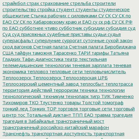
страйкбол
страх
страхование
стрельба
строители
строительство
стройка
студент
студенты
студенческое
общежитие
Стычка рабочих с силовиками
СУ СК
СУ СК по
ЕАО
СУ СК по Хабаровскому краю и ЕАО
су ск рф
СУ СК РФ
по ЕАО
субботнее чтиво
субботник
субсидии
субсидия
суд
Суд
суд присяжных
судебные приставы
судьи
судья
суперасфальт
суперлуние
суррогат
суточные
сухой закон
сход вагонов
Счетная палата
Счетная палата Биробиджана
США
тайфун
таможня
Тарасенко
ТАРИ
тарифы
Татьяна
Гладких
Тафи-диагностика
театр
текстильная
телемедицинские технологии
теневая зарплата
теневая
экономика
тепловоз
тепловые сети
тепловычислитель
Теплоозерск
Теплоозёрск
Теплоозёрская ЦРБ
Теплоозерский цементный завод
теплосбыт
теплотрасса
территория действий
терроризм
техника
технологии
технологический_техникум
технопарк
тигр
ТИК
Тимченко
Тихомиров
ТКО
Тлустенко
товары
Толстой
томограф
тонкий лед
Тонких
ТОР
торговля
торговые сети
торговый
центр
тос
Тотальный диктант
ТПП ЕАО
травма
трагедия
трагедия в Забайкалье
трансграничный мост
трансграничный российско-китайский марафон
Транснефть
транспортная доступность
транспортная