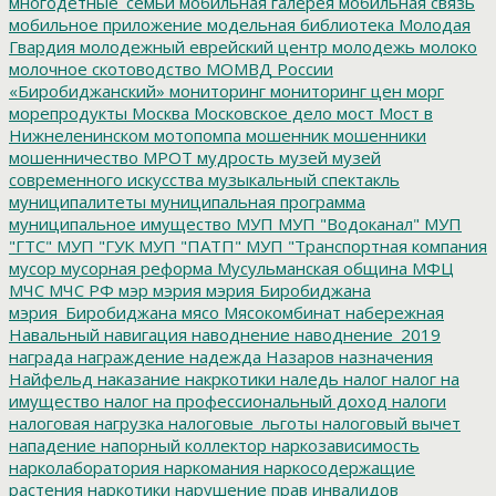
многодетные_семьи
мобильная галерея
мобильная связь
мобильное приложение
модельная библиотека
Молодая
Гвардия
молодежный еврейский центр
молодежь
молоко
молочное скотоводство
МОМВД России
«Биробиджанский»
мониторинг
мониторинг цен
морг
морепродукты
Москва
Московское дело
мост
Мост в
Нижнеленинском
мотопомпа
мошенник
мошенники
мошенничество
МРОТ
мудрость
музей
музей
современного искусства
музыкальный спектакль
муниципалитеты
муниципальная программа
муниципальное имущество
МУП
МУП "Водоканал"
МУП
"ГТС"
МУП "ГУК
МУП "ПАТП"
МУП "Транспортная компания
мусор
мусорная реформа
Мусульманская община
МФЦ
МЧС
МЧС РФ
мэр
мэрия
мэрия Биробиджана
мэрия_Биробиджана
мясо
Мясокомбинат
набережная
Навальный
навигация
наводнение
наводнение_2019
награда
награждение
надежда
Назаров
назначения
Найфельд
наказание
накркотики
наледь
налог
налог на
имущество
налог на профессиональный доход
налоги
налоговая нагрузка
налоговые_льготы
налоговый вычет
нападение
напорный коллектор
наркозависимость
нарколаборатория
наркомания
наркосодержащие
растения
наркотики
нарушение прав инвалидов