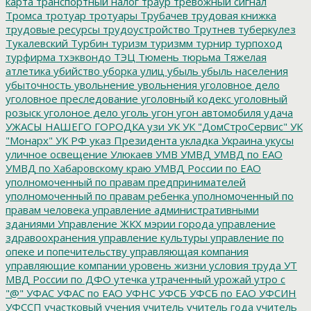
карта
транспортный налог
траур
тревожный сигнал
Тромса
тротуар
тротуары
Трубачев
трудовая книжка
трудовые ресурсы
трудоустройство
Трутнев
туберкулез
Тукалевский
Турбин
туризм
туризмм
турнир
турпоход
турфирма
тхэквондо
ТЭЦ
Тюмень
тюрьма
Тяжелая
атлетика
убийство
уборка улиц
убыль
убыль населения
убыточность
увольнение
увольнения
уголовное дело
уголовное преследование
уголовный кодекс
уголовный
розыск
уголоное дело
уголь
угон
угон автомобиля
удача
УЖАСЫ НАШЕГО ГОРОДКА
узи
УК
УК "ДомСтроСервис"
УК
"Монарх"
УК РФ
указ Президента
укладка
Украина
укусы
уличное освещение
Улюкаев
УМВ
УМВД
УМВД по ЕАО
УМВД по Хабаровскому краю
УМВД России по ЕАО
уполномоченный по правам предпринимателей
уполномоченный по правам ребенка
уполномоченный по
правам человека
управление административными
зданиями
Управление ЖКХ мэрии города
управление
здравоохранения
управление культуры
управление по
опеке и попечительству
управляющая компания
управляющие компании
уровень жизни
условия труда
УТ
МВД России по ДФО
утечка
утраченный урожай
утро с
"@"
УФАС
УФАС по ЕАО
УФНС
УФСБ
УФСБ по ЕАО
УФСИН
УФССП
участковый
учения
учитель
учитель года
учитель