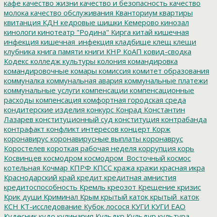
кафе
качество жизни
качество и безопасность
качество
молока
качество обслуживания
Кванториум
квартиры
квитанция
КДН
кедровые шишки
Кемерово
кинозал
кинологи
кинотеатр "Родина"
Кирга
китай
кишечная
инфекция
кишечная_инфекция
кладбище
клещ
клещи
клубника
книга памяти
книги
КНР
КоАП
ковид-сводка
Кодекс
колледж культуры
колония
командировка
командировочные
комары
комиссия
комитет образования
коммуналка
коммунальная авария
коммунальные платежи
коммунальные услуги
компенсации
компенсационные
расходы
компенсация
комфортная городская среда
кондитерские изделия
конкурс
Конрад
Константин
Лазарев
конституционный суд
конституция
контрабанда
контрафакт
конфликт интересов
концерт
Корж
коронавирус
коронавирусные выплаты
коронаврус
Коростелев
короткая рабочая неделя
коррупция
корь
Косвинцев
космодром
космодром_Восточный
космос
котельная
Кочмар
КПРФ
КПСС
кража
кражи
красная икра
Краснодарский край
кредит
кредитная амнистия
кредитоспособность
Кремль
креозот
Крещение
кризис
Крик души
Криминал
Крым
крытый каток
крытый_каток
КСН
КТ-исследование
Кубок лосося
КУГИ
КУГИ ЕАО
Кудесник
кудо
кулинария
Кульдкр
Кульдур
культура