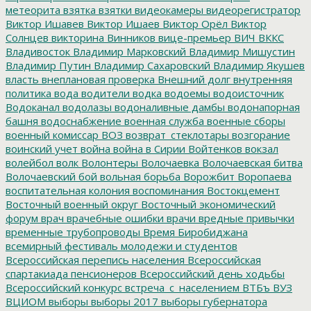
метеорита
взятка
взятки
видеокамеры
видеорегистратор
Виктор Ишавев
Виктор Ишаев
Виктор Орёл
Виктор
Солнцев
викторина
Винников
вице-премьер
ВИЧ
ВККС
Владивосток
Владимир Марковский
Владимир Мишустин
Владимир Путин
Владимир Сахаровский
Владимир Якушев
власть
внеплановая проверка
Внешний долг
внутренняя
политика
вода
водители
водка
водоемы
водоисточник
Водоканал
водолазы
водоналивные дамбы
водонапорная
башня
водоснабжение
военная служба
военные сборы
военный комиссар
ВОЗ
возврат_стеклотары
возгорание
воинский учет
война
война в Сирии
Войтенков
вокзал
волейбол
волк
Волонтеры
Волочаевка
Волочаевская битва
Волочаевский бой
вольная борьба
Ворожбит
Воропаева
воспитательная колония
воспоминания
Востокцемент
Восточный военный округ
Восточный экономический
форум
врач
врачебные ошибки
врачи
вредные привычки
временные трубопроводы
Время Биробиджана
всемирный фестиваль молодежи и студентов
Всероссийская перепись населения
Всероссийская
спартакиада пенсионеров
Всероссийский день ходьбы
Всероссийский конкурс
встреча_с_населением
ВТБъ
ВУЗ
ВЦИОМ
выборы
выборы 2017
выборы губернатора