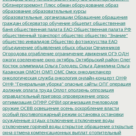
Облэнергоремонт Плюс
обман
оборудование
образ
образование
образовательные курсы
образовательные_организации
Обращение
обращения
граждан
обсерватор
обучение
общепит
общественная
баня
общественная палата ЕАО
Общественная палата РФ
общественный транспорт
общество
общество "Знание"
общество инвалидов
Общество фотоискусства ЕАО
объединение
объявления
обыск
обыски
Овчинников
Огородова
ограбление
ограничение движения
ОГЭ
ОДН
ожоги
озеленение
окно
октябрь
Октябрьский район
Олег
Костюк
олимпиада
Ольга Голодец
Ольга Данилина
Ольга
Казанская
ОМОН
ОМП
ОМС
Омск
онкодиспансер
онкологическая служба
онкология
онлайн-концерт
ОНФ
ОНФ "Генеральная уборка"
опасные сайты
ОПГ
операция
должник
оплата труда
Оплот
оползень
оппозиция
оправдательный приговор
опровержение
опрос
оптимизация
ОПФР
ОРВИ
организация пчеловодов
оружие
ОСВВ
освещение
осень
оскорбление власти
особый противопожарный режим
остановка
остановки
осужденные
отдых
отключение
отключение воды
отключение горячей воды
открытое обращение
открытые
окна
отмена компенсационных выплат
отопительный