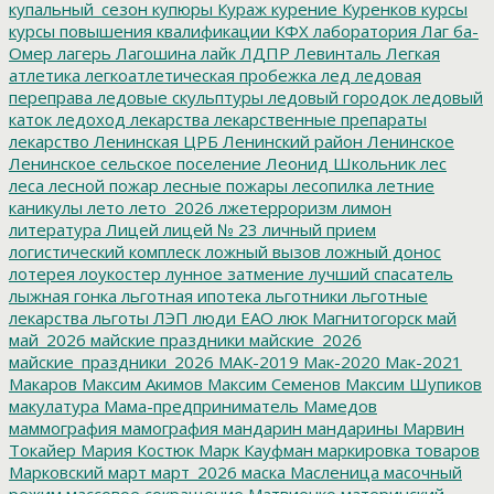
купальный_сезон
купюры
Кураж
курение
Куренков
курсы
курсы повышения квалификации
КФХ
лаборатория
Лаг ба-
Омер
лагерь
Лагошина
лайк
ЛДПР
Левинталь
Легкая
атлетика
легкоатлетическая пробежка
лед
ледовая
переправа
ледовые скульптуры
ледовый городок
ледовый
каток
ледоход
лекарства
лекарственные препараты
лекарство
Ленинская ЦРБ
Ленинский район
Ленинское
Ленинское сельское поселение
Леонид Школьник
лес
леса
лесной пожар
лесные пожары
лесопилка
летние
каникулы
лето
лето_2026
лжетерроризм
лимон
литература
Лицей
лицей № 23
личный прием
логистический комплеск
ложный вызов
ложный донос
лотерея
лоукостер
лунное затмение
лучший спасатель
лыжная гонка
льготная ипотека
льготники
льготные
лекарства
льготы
ЛЭП
люди ЕАО
люк
Магнитогорск
май
май_2026
майские праздники
майские_2026
майские_праздники_2026
МАК-2019
Мак-2020
Мак-2021
Макаров
Максим Акимов
Максим Семенов
Максим Шупиков
макулатура
Мама-предприниматель
Мамедов
маммография
мамография
мандарин
мандарины
Марвин
Токайер
Мария Костюк
Марк Кауфман
маркировка товаров
Марковский
март
март_2026
маска
Масленица
масочный
режим
массовое сокращение
Матвиенко
материнский