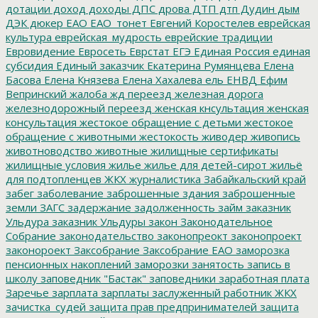
дотации
доход
доходы
ДПС
дрова
ДТП
дтп
Дудин
дым
ДЭК
дюкер
ЕАО
ЕАО_тонет
Евгений Коростелев
еврейская
культура
еврейская_мудрость
еврейские традиции
Евровидение
Евросеть
Еврстат
ЕГЭ
Единая Россия
единая
субсидия
Единый заказчик
Екатерина Румянцева
Елена
Басова
Елена Князева
Елена Хахалева
ель
ЕНВД
Ефим
Вепринский
жалоба
жд переезд
железная дорога
железнодорожный переезд
женская кнсультация
женская
консультация
жестокое обращение с детьми
жестокое
обращение с животными
жестокость
живодер
живопись
животноводство
животные
жилищные сертификаты
жилищные условия
жилье
жилье для детей-сирот
жильё
для подтопленцев
ЖКХ
журналистика
Забайкальский край
забег
заболевание
заброшенные здания
заброшенные
земли
ЗАГС
задержание
задолженность
займ
заказник
Ульдура
заказник Ульдуры
закон
Законодательное
Собрание
законодательство
законопреокт
законопроект
законороект
Заксобрание
Заксобрание ЕАО
заморозка
пенсионных накоплений
заморозки
занятость
запись в
школу
заповедник "Бастак"
заповедники
заработная плата
Заречье
зарплата
зарплаты
заслуженный работник ЖКХ
зачистка_судей
защита прав предпринимателей
защита