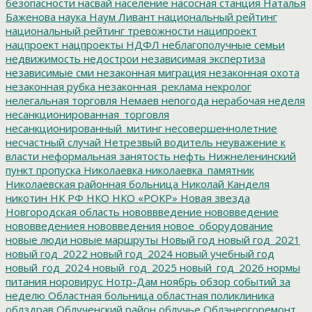
безопасности
насвай
население
насосная станция
Наталья
Баженова
наука
Наум Ливант
национальный рейтинг
национальный рейтинг тревожности
наципроект
нацпроект
нацпроекты
НДФЛ
неблагополучные семьи
недвижимость
недострои
независимая экспертиза
независимые сми
незаконная миграция
незаконная охота
незаконная рубка
незаконная_реклама
некролог
нелегальная торговля
Немаев
непогода
нерабочая неделя
несанкционированная_торговля
несанкционированный_митинг
несовершеннолетние
несчастный случай
Нетрезвый водитель
неуважение к
власти
неформальная занятость
нефть
Нижнеленинский
пункт пропуска
Николаевка
николаевка_памятник
Николаевская районная больница
Николай Канделя
никотин
НК РФ
НКО
НКО «РОКР»
Новая звезда
Новгородская область
нововвведение
нововведение
нововведениея
нововведения
новое_оборудование
новые люди
новые маршруты
Новый год
новый год_2021
новый год_2022
новый год_2024
новый учебный год
новый_год_2024
новый_год_2025
новый_год_2026
нормы
питания
норовирус
Нотр-Дам
ноябрь
обзор событий за
неделю
Областная больница
областная поликлиника
облздрав
Облученский район
облучье
Облэнергоремонт