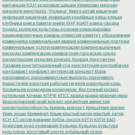
квитанция
КДН
кедровые шишки
Кемерово
кинозал
кинологи
кинотеатр "Родина"
Кирга
китай
кишечная
инфекция
кишечная_инфекция
кладбище
клещ
клещи
клубника
книга памяти
книги
КНР
КоАП
ковид-сводка
Кодекс
колледж культуры
колония
командировка
командировочные
комары
комиссия
комитет образования
коммуналка
коммунальная авария
коммунальные платежи
коммунальные услуги
компенсации
компенсационные
расходы
компенсация
комфортная городская среда
кондитерские изделия
конкурс
Конрад
Константин
Лазарев
конституционный суд
конституция
контрабанда
контрафакт
конфликт интересов
концерт
Корж
коронавирус
коронавирусные выплаты
коронаврус
Коростелев
короткая рабочая неделя
коррупция
корь
Косвинцев
космодром
космодром_Восточный
космос
котельная
Кочмар
КПРФ
КПСС
кража
кражи
красная икра
Краснодарский край
кредит
кредитная амнистия
кредитоспособность
Кремль
креозот
Крещение
кризис
Крик души
Криминал
Крым
крытый каток
крытый_каток
КСН
КТ-исследование
Кубок лосося
КУГИ
КУГИ ЕАО
Кудесник
кудо
кулинария
Кульдкр
Кульдур
культура
культурно досуговый центр
купальный сезон