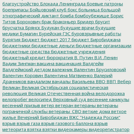
благоустройство
Блокада Ленинграда
боевые патроны
боеприпасы
Бойцовский клуб
бокс
больница
большой
этнографический диктант
бомба
бомбоубежище
Борис
Титов
Борохович
брак
браконьер
Бридер
брусит
брусчатка
Брянск
Будукан
будущие врачи
будущие
медики
Бумагин
Бурейская ГЭС
буровзрывные работы
Бурятия
Бюджет
бюджет 2017
бюджет Биробиджана
бюджетники
бюджетные деньги
бюджетные организации
бюджетные средства
бюджетные учреждения
бюджетный кредит
бюрократия
В. Путин
В.И. Ленин
Вадим Зингман
вакцина
вакцинация
Валдгейм
Валдгеймский детдом
валежник
Валентин Брусиловский
Валентин Коровин
Валентина Матвиенко
Валерий
Дранников
вандализм
вандалы
Васильева
ВВО
ВВП
Вебер
Великан
Великая Октябрьская социалистическая
революция
Великая Отечественная война
велодорожка
велопробег
велосипед
Верховный суд
весенние каникулы
весенний призыв
ветер
ветеран
ветераны
ветераны
пограничной службы
ветераны_СВО
ветхие дома
ветхое
жилье
Вечерний Биробиджан
ВЖС "Надежда России"
взрыв
взрыв газа
взрыв газового баллона
взрыв
метеорита
взятка
взятки
видеокамеры
видеорегистратор