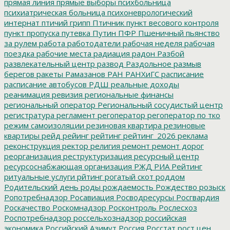
прямая линия
прямые выборы
психбольница
психиатрическая больница
психоневрологический
интернат
птичий грипп
Птичник
пункт весового контроля
пункт пропуска
путевка
Путин
ПФР
Пшеничный
пьянство
за рулем
работа
работодатели
рабочая неделя
рабочая
поездка
рабочие места
радиация
радон
Разбой
развлекательный центр
развод
Раздольное
размыв
берегов
ракеты
Рамазанов
РАН
РАНХиГС
расписание
расписание автобусов
РДШ
реальные доходы
реанимация
ревизия
региональные финансы
региональный оператор
Региональный сосудистый центр
регистратура
регламент
регоператор
регоператор по тко
режим самоизоляции
резиновая квартира
резиновые
квартиры
рейд
рейинг
рейтинг
рейтинг_2026
реклама
реконструкция
ректор
религия
ремонт
ремонт дорог
реорганизация
реструктуризация
ресурсный центр
ресурсоснабжающая организация
РЖД
РИА Рейтинг
ритуальные услуги
рйтинг
рогатый скот
роддом
Родительский день
роды
рождаемость
Рождество
розыск
Ропотребнадзор
Росавиация
Росводресурсы
Росгвардия
Роскачество
Роскомнадзор
Росконтроль
Рослесхоз
Роспотребнадзор
россельхознадзор
российская
экономика
Российский Азимут
Россия
Росстат
рост цен