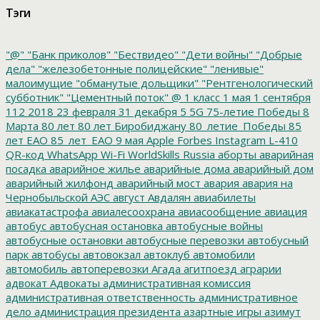
Тэги
"@"
"Банк приколов"
"Бествидео"
"Дети войны"
"Добрые
дела"
"железобетонные полицейские"
"ленивые"
малоимущие
"обманутые дольщики"
"Рентгенологический
субботник"
"Цементный поток"
@
1 класс
1 мая
1 сентября
112
2018
23 февраля
31 декабря
5
5G
75-летие Победы
8
Марта
80 лет
80 лет Биробиджану
80_летие_Победы
85
лет ЕАО
85_лет_ЕАО
9 мая
Apple
Forbes
Instagram
L-410
QR-код
WhatsApp
Wi-Fi
WorldSkills Russia
аборты
аварийная
посадка
аварийное жилье
аварийные дома
аварийный дом
аварийный жилфонд
аварийный мост
авария
авария на
Чернобыльской АЭС
август
Авдалян
авиабилеты
авиакатастрофа
авиалесоохрана
авиасообщение
авиация
автобус
автобусная остановка
автобусные войны
автобусные остановки
автобусные перевозки
автобусный
парк
автобусы
автовокзал
автоклуб
автомобили
автомобиль
автоперевозки
Агада
агитпоезд
аграрии
адвокат
Адвокаты
административная комиссия
административная ответственность
административное
дело
администрация президента
азартные игры
азимут