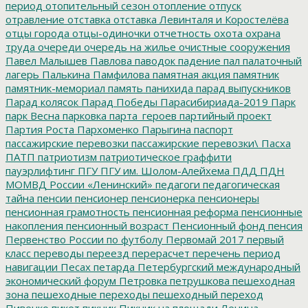
период
отопительный сезон
отопление
отпуск
отравление
отставка
отставка Левинталя и Коростелёва
отцы города
отцы-одиночки
отчетность
охота
охрана
труда
очереди
очередь на жилье
очистные сооружения
Павел Малышев
Павлова
паводок
падение
пал
палаточный
лагерь
Палькина
Памфилова
памятная акция
памятник
памятник-мемориал
память
панихида
парад выпускников
Парад колясок
Парад Победы
Парасибириада-2019
Парк
парк Весна
парковка
парта_героев
партийный проект
Партия Роста
Пархоменко
Парыгина
паспорт
пассажирские перевозки
пассажирские перевозки\
Пасха
ПАТП
патриотизм
патриотическое граффити
пауэрлифтинг
ПГУ
ПГУ им. Шолом-Алейхема
ПДД
ПДН
МОМВД России «Ленинский»
педагоги
педагогическая
тайна
пенсии
пенсионер
пенсионерка
пенсионеры
пенсионная грамотность
пенсионная реформа
пенсионные
накопления
пенсионный возраст
Пенсионный фонд
пенсия
Первенство России по футболу
Первомай 2017
первый
класс
переводы
переезд
перерасчет
перечень
период
навигации
Песах
петарда
Петербургский международный
экономический форум
Петровка
петрушкова
пешеходная
зона
пешеходные переходы
пешеходный переход
Пивенко
пикет
пикник
Пикник на площади Ленина