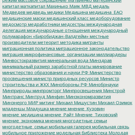
капитал
маткапитал
Махинько
Маяк
МВД
медаль
Медведев
медведь
медики
Медицина
медицина_ЕАО
медицинские маски
медицинский класс
медоборудование
медосмотр
медработники
медсестры
международная
делегация
международные отношения
международный
полумарафон «Биробиджан-Валдгейм»
местные
производители
метеорит
методика
мигранты
миграционная политика
миграционное законодательство
миграция
микрофинансовые_организации
миллиардеры
Минвостокразвития
минеральная вода
Минздрав
минимальный размер заработной платы
минирование
министерство образования и науки РФ
Министерство
просвещения
министр природных ресурсов
Министр
строительства и ЖКХ
Минобороны РФ
Минобрнауки
Минприроды
минпромторг
Минпросвещения
Минстрой
Минтранс
Минтруд
Минфин
Минэкономразвития
Минэнерго
МИР
митинг
Михаил Мишустин
Михаил Озимок
младенцы
Младушка
мнение
мнение_Кузовин
мнение_медицина
мнение_Райт
Мнение_Тиховский
мнение_экономика
мнения
многодетные семьи
многодетные_семьи
мобильная галерея
мобильная связь
мобильное приложение
модельная библиотека
Молодая