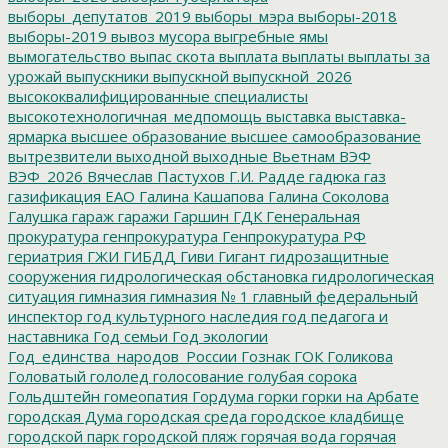
выборы_депутатов_2019
выборы_мэра
выборы-2018
выборы-2019
вывоз мусора
выгребные ямы
вымогательство
выпас скота
выплата
выплаты
выплаты за
урожай
выпускники
выпускной
выпускной_2026
высококвалифицированные специалисты
высокотехнологичная_медпомощь
выставка
выставка-
ярмарка
высшее образование
высшее самообразование
вытрезвители
выходной
выходные
Вьетнам
ВЭФ
ВЭФ_2026
Вячеслав Пастухов
Г.И. Радде
гадюка
газ
газификация ЕАО
Галина Кашапова
Галина Соколова
Галушка
гараж
гаражи
Гаршин
ГДК
Генеральная
прокуратура
генпрокуратура
Генпрокуратура РФ
гериатрия
ГЖИ
ГИБДД
Гиви
Гигант
гидрозащитные
сооружения
гидрологическая обстановка
гидрологическая
ситуация
гимназия
гимназия № 1
главный федеральный
инспектор
год культурного наследия
год педагога и
наставника
Год семьи
Год экологии
Год_единства_народов_России
Гознак
ГОК
Голикова
Головатый
гололед
голосование
голубая сорока
Гольдштейн
гомеопатия
Гордума
горки
горки на Арбате
городская Дума
городская среда
городское кладбище
городской парк
городской пляж
горячая вода
горячая