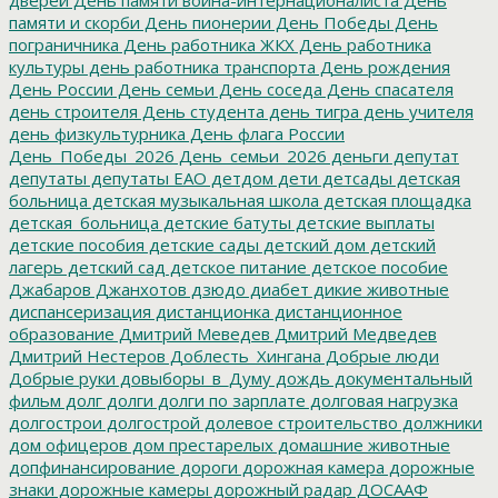
памяти и скорби
День пионерии
День Победы
День
пограничника
День работника ЖКХ
День работника
культуры
день работника транспорта
День рождения
День России
День семьи
День соседа
День спасателя
день строителя
День студента
день тигра
день учителя
день физкультурника
День флага России
День_Победы_2026
День_семьи_2026
деньги
депутат
депутаты
депутаты ЕАО
детдом
дети
детсады
детская
больница
детская музыкальная школа
детская площадка
детская_больница
детские батуты
детские выплаты
детские пособия
детские сады
детский дом
детский
лагерь
детский сад
детское питание
детское пособие
Джабаров
Джанхотов
дзюдо
диабет
дикие животные
диспансеризация
дистанционка
дистанционное
образование
Дмитрий Меведев
Дмитрий Медведев
Дмитрий Нестеров
Доблесть_Хингана
Добрые люди
Добрые руки
довыборы_в_Думу
дождь
документальный
фильм
долг
долги
долги по зарплате
долговая нагрузка
долгострои
долгострой
долевое строительство
должники
дом офицеров
дом престарелых
домашние животные
допфинансирование
дороги
дорожная камера
дорожные
знаки
дорожные камеры
дорожный радар
ДОСААФ