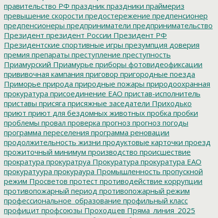
правительство РФ
праздник
праздники
праймериз
превышение скорости
предостережение
предпенсионер
предпенсионеры
предприниматели
предпринимательство
Президент
президент России
Президент РФ
Президентские спортивные игры
презумпция доверия
премия
препараты
преступление
преступность
Приамурский
Приамурье
приборы фотовидеофиксации
прививочная кампания
приговор
пригородные поезда
Приморье
природа
природные пожары
природоохранная
прокуратура
присоединение ЕАО
пристав-исполнитель
приставы
присяга
присяжные заседатели
Приходько
приют
приют для бездомных животных
пробка
пробки
проблемы
провал
проверка
прогноз
прогноз погоды
программа переселения
программа реновации
продолжительность жизни
продуктовые карточки
проезд
прожиточный минимум
производство
происшествие
прократура
прокуратруа
Прокуратура
прокуратура ЕАО
прокуратуура
прокураура
Промышленность
пропускной
режим
Просветов
протест
противодействие коррупции
противопожарный период
противопожарный режим
профессиональное_образование
профильный класс
профицит
профсоюзы
Проходцев
Пряма_линия_2025