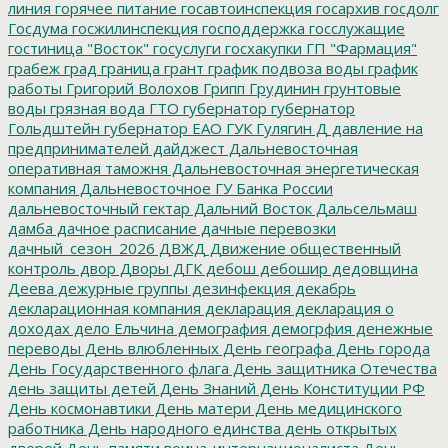
линия
горячее питание
госавтоинспекция
госархив
госдолг
Госдума
госжилинспекция
господдержка
госслужащие
гостиница "Восток"
госуслуги
госхакупки
ГП "Фармация"
грабеж
град
граница
грант
график подвоза воды
график
работы
Григорий Волохов
Грипп
Грудинин
грунтовые
воды
грязная вода
ГТО
губернатор
губернатор
Гольдштейн
губернатор ЕАО
ГУК
Гулягин
Д
давление на
предпринимателей
дайджест
Дальневосточная
оперативная таможня
Дальневосточная энергетическая
компания
Дальневосточное ГУ Банка России
дальневосточный гектар
Дальний Восток
Дальсельмаш
дамба
дачное расписание
дачные перевозки
дачный_сезон_2026
ДВЖД
Движение общественный
контроль
двор
Дворы
ДГК
дебош
дебошир
дедовщина
Деева
дежурные группы
дезинфекция
декабрь
декларационная компания
декларация
декларация о
доходах
дело Ельчина
демография
демогрфия
денежные
переводы
День влюбленных
День географа
День города
День Государственного флага
День защитника Отечества
день защиты детей
День Знаний
День Конституции РФ
День космонавтики
День матери
День медицинского
работника
День народного единства
день открытых
дверей
День памяти воина-интернационалиста
День