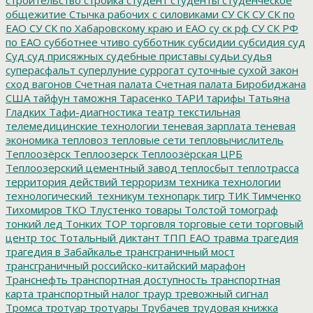
общежитие
Стычка рабочих с силовиками
СУ СК
СУ СК по
ЕАО
СУ СК по Хабаровскому краю и ЕАО
су ск рф
СУ СК РФ
по ЕАО
субботнее чтиво
субботник
субсидии
субсидия
суд
Суд
суд присяжных
судебные приставы
судьи
судья
суперасфальт
суперлуние
суррогат
суточные
сухой закон
сход вагонов
Счетная палата
Счетная палата Биробиджана
США
тайфун
таможня
Тарасенко
ТАРИ
тарифы
Татьяна
Гладких
Тафи-диагностика
театр
текстильная
телемедицинские технологии
теневая зарплата
теневая
экономика
тепловоз
тепловые сети
тепловычислитель
Теплоозёрск
Теплоозерск
Теплоозёрская ЦРБ
Теплоозерский цементный завод
теплосбыт
теплотрасса
территория действий
терроризм
техника
технологии
технологический_техникум
технопарк
тигр
ТИК
Тимченко
Тихомиров
ТКО
Тлустенко
товары
Толстой
томограф
тонкий лед
Тонких
ТОР
торговля
торговые сети
торговый
центр
тос
Тотальный диктант
ТПП ЕАО
травма
трагедия
трагедия в Забайкалье
трансграничный мост
трансграничный российско-китайский марафон
Транснефть
транспортная доступность
транспортная
карта
транспортный налог
траур
тревожный сигнал
Тромса
тротуар
тротуары
Трубачев
трудовая книжка