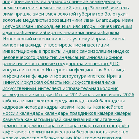
предпринимателей
здравоохранение
земледельцы
землетрясение
земля
земский доктор
Земский_учитель
зима пришла
змеи
змея
золотой губернатор
Золотухин
золотые медалисты
зоозащитники
Иван Благодырь
Иван
Голунов
Иван Проходцев
ИВЛ
ивс
Игорь Ткачев
игрушки
идиш
избиение
избирательная кампания
избирком
Известковый
измени жизнь к лучшему
Израиль
имена
импорт
инвалиды
инвестирование
инвестиции
инвестиционные проекты
индекс самоизоляции
индекс
человеческого развития
индексация
инновационное
развитие
иностранные государства
инспектор ДПС
инсульт
интервью
Интернет
инфекционная больница
инфекция
инфляция
инфраструктура
ипотека
Ирина
Пинчук
Иркутская область
иск
искусственная елка
искусственный_интеллект
исправительная колония
исследование
история
Итоги-2017
июль
июнь
июнь_2026
кабель линии электропередачи
кадетский бал
кадеты
кадровая чехарда
кадры
казаки
Казань
Казначейство
России
календарь
календарь праздников
камера
камеры
Камчатка
Камчатский край
канализация
капитальный
ремонт
капремонт
карантин
карате
каратин
катастрофа
кафе
качество жизни
качество и безопасность
качество
молока
качество обслуживания
Кванториум
квартиры