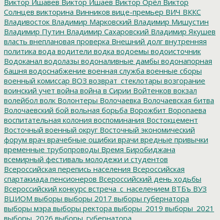
Виктор Ишавев
Виктор Ишаев
Виктор Орёл
Виктор
Солнцев
викторина
Винников
вице-премьер
ВИЧ
ВККС
Владивосток
Владимир Марковский
Владимир Мишустин
Владимир Путин
Владимир Сахаровский
Владимир Якушев
власть
внеплановая проверка
Внешний долг
внутренняя
политика
вода
водители
водка
водоемы
водоисточник
Водоканал
водолазы
водоналивные дамбы
водонапорная
башня
водоснабжение
военная служба
военные сборы
военный комиссар
ВОЗ
возврат_стеклотары
возгорание
воинский учет
война
война в Сирии
Войтенков
вокзал
волейбол
волк
Волонтеры
Волочаевка
Волочаевская битва
Волочаевский бой
вольная борьба
Ворожбит
Воропаева
воспитательная колония
воспоминания
Востокцемент
Восточный военный округ
Восточный экономический
форум
врач
врачебные ошибки
врачи
вредные привычки
временные трубопроводы
Время Биробиджана
всемирный фестиваль молодежи и студентов
Всероссийская перепись населения
Всероссийская
спартакиада пенсионеров
Всероссийский день ходьбы
Всероссийский конкурс
встреча_с_населением
ВТБъ
ВУЗ
ВЦИОМ
выборы
выборы 2017
выборы губернатора
выборы мэра
выборы ректора
выборы_2019
выборы_2021
выборы_2026
выборы_губернатора