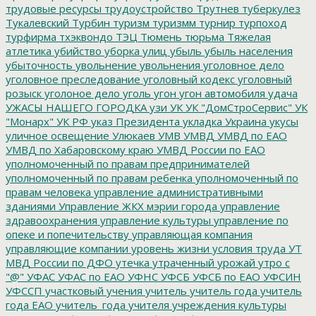
трудовые ресурсы
трудоустройство
Трутнев
туберкулез
Тукалевский
Турбин
туризм
туризмм
турнир
турпоход
турфирма
тхэквондо
ТЭЦ
Тюмень
тюрьма
Тяжелая
атлетика
убийство
уборка улиц
убыль
убыль населения
убыточность
увольнение
увольнения
уголовное дело
уголовное преследование
уголовный кодекс
уголовный
розыск
уголоное дело
уголь
угон
угон автомобиля
удача
УЖАСЫ НАШЕГО ГОРОДКА
узи
УК
УК "ДомСтроСервис"
УК
"Монарх"
УК РФ
указ Президента
укладка
Украина
укусы
уличное освещение
Улюкаев
УМВ
УМВД
УМВД по ЕАО
УМВД по Хабаровскому краю
УМВД России по ЕАО
уполномоченный по правам предпринимателей
уполномоченный по правам ребенка
уполномоченный по
правам человека
управление административными
зданиями
Управление ЖКХ мэрии города
управление
здравоохранения
управление культуры
управление по
опеке и попечительству
управляющая компания
управляющие компании
уровень жизни
условия труда
УТ
МВД России по ДФО
утечка
утраченный урожай
утро с
"@"
УФАС
УФАС по ЕАО
УФНС
УФСБ
УФСБ по ЕАО
УФСИН
УФССП
участковый
учения
учитель
учитель года
учитель
года ЕАО
учитель_года
учителя
учреждения культуры