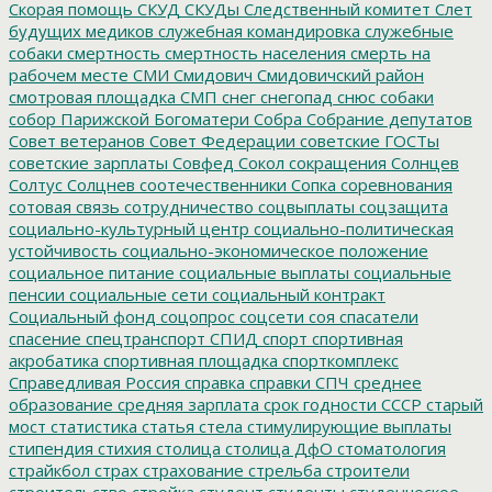
Скорая помощь
СКУД
СКУДы
Следственный комитет
Слет
будущих медиков
служебная командировка
служебные
собаки
смертность
смертность населения
смерть на
рабочем месте
СМИ
Смидович
Смидовичский район
смотровая площадка
СМП
снег
снегопад
снюс
собаки
собор Парижской Богоматери
Собра
Собрание депутатов
Совет ветеранов
Совет Федерации
советские ГОСТы
советские зарплаты
Совфед
Сокол
сокращения
Солнцев
Солтус
Солцнев
соотечественники
Сопка
соревнования
сотовая связь
сотрудничество
соцвыплаты
соцзащита
социально-культурный центр
социально-политическая
устойчивость
социально-экономическое положение
социальное питание
социальные выплаты
социальные
пенсии
социальные сети
социальный контракт
Социальный фонд
соцопрос
соцсети
соя
спасатели
спасение
спецтранспорт
СПИД
спорт
спортивная
акробатика
спортивная площадка
спорткомплекс
Справедливая Россия
справка
справки
СПЧ
среднее
образование
средняя зарплата
срок годности
СССР
старый
мост
статистика
статья
стела
стимулирующие выплаты
стипендия
стихия
столица
столица ДфО
стоматология
страйкбол
страх
страхование
стрельба
строители
строительство
стройка
студент
студенты
студенческое