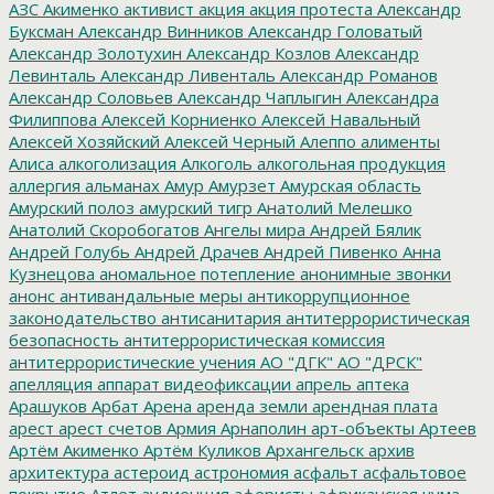
АЗС
Акименко
активист
акция
акция протеста
Александр
Буксман
Александр Винников
Александр Головатый
Александр Золотухин
Александр Козлов
Александр
Левинталь
Александр Ливенталь
Александр Романов
Александр Соловьев
Александр Чаплыгин
Александра
Филиппова
Алексей Корниенко
Алексей Навальный
Алексей Хозяйский
Алексей Черный
Алеппо
алименты
Алиса
алкоголизация
Алкоголь
алкогольная продукция
аллергия
альманах
Амур
Амурзет
Амурская область
Амурский полоз
амурский тигр
Анатолий Мелешко
Анатолий Скоробогатов
Ангелы мира
Андрей Бялик
Андрей Голубь
Андрей Драчев
Андрей Пивенко
Анна
Кузнецова
аномальное потепление
анонимные звонки
анонс
антивандальные меры
антикоррупционное
законодательство
антисанитария
антитеррористическая
безопасность
антитеррористическая комиссия
антитеррористические учения
АО "ДГК"
АО "ДРСК"
апелляция
аппарат видеофиксации
апрель
аптека
Арашуков
Арбат
Арена
аренда земли
арендная плата
арест
арест счетов
Армия
Арнаполин
арт-объекты
Артеев
Артём Акименко
Артём Куликов
Архангельск
архив
архитектура
астероид
астрономия
асфальт
асфальтовое
покрытие
Атлет
аудиенция
аферисты
африканская чума