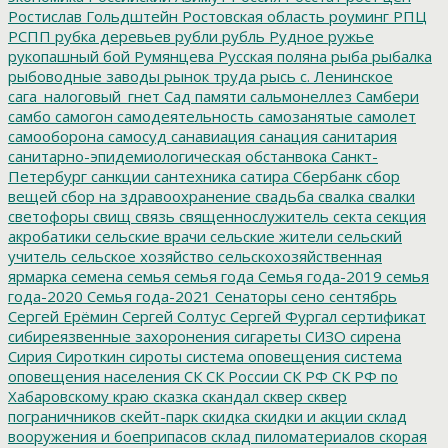
Ростислав Гольдштейн
Ростовская область
роуминг
РПЦ
РСПП
рубка деревьев
рубли
рубль
Рудное
ружье
рукопашный бой
Румянцева
Русская поляна
рыба
рыбалка
рыбоводные заводы
рынок труда
рысь
с. Ленинское
сага_налоговый_гнет
Сад памяти
сальмонеллез
Самбери
самбо
самогон
самодеятельность
самозанятые
самолет
самооборона
самосуд
санавиация
санация
санитария
санитарно-эпидемиологическая обстанвока
Санкт-
Петербург
санкции
сантехника
сатира
Сбербанк
сбор
вещей
сбор на здравоохранение
свадьба
свалка
свалки
светофоры
свищ
связь
священнослужитель
секта
секция
акробатики
сельские врачи
сельские жители
сельский
учитель
сельское хозяйство
сельскохозяйственная
ярмарка
семена
семья
семья года
Семья года-2019
семья
года-2020
Семья года-2021
Сенаторы
сено
сентябрь
Сергей Ерёмин
Сергей Солтус
Сергей Фургал
сертификат
сибиреязвенные захоронения
сигареты
СИЗО
сирена
Сирия
Сироткин
сироты
система оповещения
система
оповещения населения
СК
СК России
СК РФ
СК РФ по
Хабаровскому краю
сказка
скандал
сквер
сквер
пограничников
скейт-парк
скидка
скидки и акции
склад
вооружения и боеприпасов
склад пиломатериалов
скорая