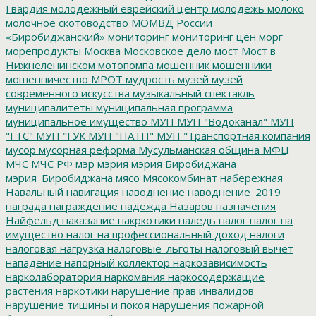
Гвардия
молодежный еврейский центр
молодежь
молоко
молочное скотоводство
МОМВД России
«Биробиджанский»
мониторинг
мониторинг цен
морг
морепродукты
Москва
Московское дело
мост
Мост в
Нижнеленинском
мотопомпа
мошенник
мошенники
мошенничество
МРОТ
мудрость
музей
музей
современного искусства
музыкальный спектакль
муниципалитеты
муниципальная программа
муниципальное имущество
МУП
МУП "Водоканал"
МУП
"ГТС"
МУП "ГУК
МУП "ПАТП"
МУП "Транспортная компания
мусор
мусорная реформа
Мусульманская община
МФЦ
МЧС
МЧС РФ
мэр
мэрия
мэрия Биробиджана
мэрия_Биробиджана
мясо
Мясокомбинат
набережная
Навальный
навигация
наводнение
наводнение_2019
награда
награждение
надежда
Назаров
назначения
Найфельд
наказание
накркотики
наледь
налог
налог на
имущество
налог на профессиональный доход
налоги
налоговая нагрузка
налоговые_льготы
налоговый вычет
нападение
напорный коллектор
наркозависимость
нарколаборатория
наркомания
наркосодержащие
растения
наркотики
нарушение прав инвалидов
нарушение тишины и покоя
нарушения пожарной