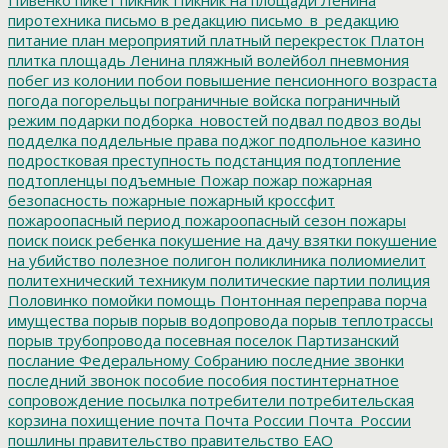
пиротехника
письмо в редакцию
письмо_в_редакцию
питание
план мероприятий
платный перекресток
Платон
плитка
площадь Ленина
пляжный волейбол
пневмония
побег из колонии
побои
повышение пенсионного возраста
погода
погорельцы
пограничные войска
пограничный
режим
подарки
подборка_новостей
подвал
подвоз воды
подделка
поддельные права
поджог
подпольное казино
подростковая преступность
подстанция
подтопление
подтопленцы
подъемные
Пожар
пожар
пожарная
безопасность
пожарные
пожарный кроссфит
пожароопасный период
пожароопасный сезон
пожары
поиск
поиск ребенка
покушение на дачу взятки
покушение
на убийство
полезное
полигон
поликлиника
полиомиелит
политехнический техникум
политические партии
полиция
Половинко
помойки
помощь
Понтонная переправа
порча
имущества
порыв
порыв водопровода
порыв теплотрассы
порыв трубопровода
посевная
поселок Партизанский
послание Федеральному Собранию
последние звонки
последний звонок
пособие
пособия
постинтернатное
сопровождение
посылка
потребители
потребительская
корзина
похищение
почта
Почта России
Почта_России
пошлины
правительство
правительство ЕАО