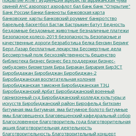
свиней
АЧС
аэропорт
аэрофлот
бал
банк
банк "Открытие"
Банк России
банки
банкноты
банковская карта
банковские_карты
банковский роуминг
банкротство
барельеф
баскетбол
Бастак
Бастрыкин
батут
Бедность
бездомные
бездомные животные
безналичные платежи
Безопасное колесо-2019
безопасность
Безопасные и
качественные дороги
безработица
белка
бензин
Беринг
Берл Лазар
бесплатные лекарства
Бессмертные дела
Бессмертный полк
бесхозяйственность
бешенство
библиотека
бизнес
бизнес без поддержки
бизнес-
омбудсмен
биометрия
Бира
Биракан
Бирария
БирЗСТ
Биробидажан
Биробиджан
Биробиджан-2
Биробиджанская воспитательная колония
Биробиджанская таможня
Биробиджанская ТЭЦ
Биробиджанский Арбат
Биробиджанский военный
гарнизонный суд
Биробиджанский колледж культуры и
искусств
Биробиджанский район
Бирофельд
биткоин
битумная яма
битумная_яма
битумное болото
битумные
ямы
Благовещенск
Благовещенский кафедральный собор
Благословенное
благотворитель года
благотворительная
акция
благотворительная деятельность
благотворительность
благотворительный концерт