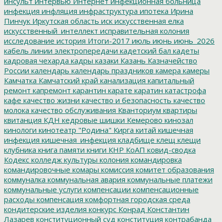
инсульт
интервью
Интернет
инфекционная больница
инфекция
инфляция
инфраструктура
ипотека
Ирина
Пинчук
Иркутская область
иск
искусственная елка
искусственный_интеллект
исправительная колония
исследование
история
Итоги-2017
июль
июнь
июнь_2026
кабель линии электропередачи
кадетский бал
кадеты
кадровая чехарда
кадры
казаки
Казань
Казначейство
России
календарь
календарь праздников
камера
камеры
Камчатка
Камчатский край
канализация
капитальный
ремонт
капремонт
карантин
карате
каратин
катастрофа
кафе
качество жизни
качество и безопасность
качество
молока
качество обслуживания
Кванториум
квартиры
квитанция
КДН
кедровые шишки
Кемерово
кинозал
кинологи
кинотеатр "Родина"
Кирга
китай
кишечная
инфекция
кишечная_инфекция
кладбище
клещ
клещи
клубника
книга памяти
книги
КНР
КоАП
ковид-сводка
Кодекс
колледж культуры
колония
командировка
командировочные
комары
комиссия
комитет образования
коммуналка
коммунальная авария
коммунальные платежи
коммунальные услуги
компенсации
компенсационные
расходы
компенсация
комфортная городская среда
кондитерские изделия
конкурс
Конрад
Константин
Лазарев
конституционный суд
конституция
контрабанда