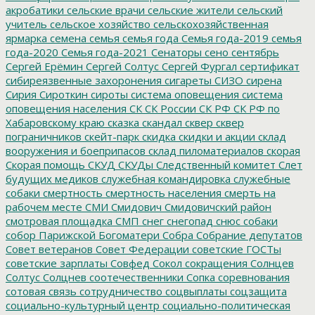
акробатики
сельские врачи
сельские жители
сельский
учитель
сельское хозяйство
сельскохозяйственная
ярмарка
семена
семья
семья года
Семья года-2019
семья
года-2020
Семья года-2021
Сенаторы
сено
сентябрь
Сергей Ерёмин
Сергей Солтус
Сергей Фургал
сертификат
сибиреязвенные захоронения
сигареты
СИЗО
сирена
Сирия
Сироткин
сироты
система оповещения
система
оповещения населения
СК
СК России
СК РФ
СК РФ по
Хабаровскому краю
сказка
скандал
сквер
сквер
пограничников
скейт-парк
скидка
скидки и акции
склад
вооружения и боеприпасов
склад пиломатериалов
скорая
Скорая помощь
СКУД
СКУДы
Следственный комитет
Слет
будущих медиков
служебная командировка
служебные
собаки
смертность
смертность населения
смерть на
рабочем месте
СМИ
Смидович
Смидовичский район
смотровая площадка
СМП
снег
снегопад
снюс
собаки
собор Парижской Богоматери
Собра
Собрание депутатов
Совет ветеранов
Совет Федерации
советские ГОСТы
советские зарплаты
Совфед
Сокол
сокращения
Солнцев
Солтус
Солцнев
соотечественники
Сопка
соревнования
сотовая связь
сотрудничество
соцвыплаты
соцзащита
социально-культурный центр
социально-политическая