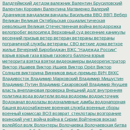
Валдгеймский детдом
валежник
Валентин Брусиловский
Валентин Коровин
Валентина Матвиенко
Валерий
Дранников
вандализм
вандалы
Васильева
ВВО
ВВП
Вебер
Великан
Великая Октябрьская социалистическая
революция
Великая Отечественная война
велодорожка
велопробег
велосипед
Верховный суд
весенние каникулы
весенний призыв
ветер
ветеран
ветераны
ветераны
пограничной службы
ветераны_СВО
ветхие дома
ветхое
жилье
Вечерний Биробиджан
ВЖС "Надежда России"
взрыв
взрыв газа
взрыв газового баллона
взрыв
метеорита
взятка
взятки
видеокамеры
видеорегистратор
Виктор Ишавев
Виктор Ишаев
Виктор Орёл
Виктор
Солнцев
викторина
Винников
вице-премьер
ВИЧ
ВККС
Владивосток
Владимир Марковский
Владимир Мишустин
Владимир Путин
Владимир Сахаровский
Владимир Якушев
власть
внеплановая проверка
Внешний долг
внутренняя
политика
вода
водители
водка
водоемы
водоисточник
Водоканал
водолазы
водоналивные дамбы
водонапорная
башня
водоснабжение
военная служба
военные сборы
военный комиссар
ВОЗ
возврат_стеклотары
возгорание
воинский учет
война
война в Сирии
Войтенков
вокзал
волейбол
волк
Волонтеры
Волочаевка
Волочаевская битва