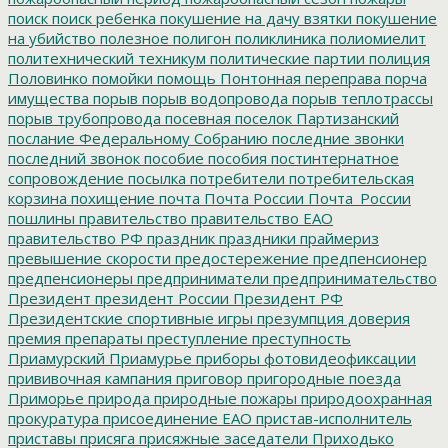
поиск
поиск ребенка
покушение на дачу взятки
покушение
на убийство
полезное
полигон
поликлиника
полиомиелит
политехнический техникум
политические партии
полиция
Половинко
помойки
помощь
Понтонная переправа
порча
имущества
порыв
порыв водопровода
порыв теплотрассы
порыв трубопровода
посевная
поселок Партизанский
послание Федеральному Собранию
последние звонки
последний звонок
пособие
пособия
постинтернатное
сопровождение
посылка
потребители
потребительская
корзина
похищение
почта
Почта России
Почта_России
пошлины
правительство
правительство ЕАО
правительство РФ
праздник
праздники
праймериз
превышение скорости
предостережение
предпенсионер
предпенсионеры
предприниматели
предпринимательство
Президент
президент России
Президент РФ
Президентские спортивные игры
презумпция доверия
премия
препараты
преступление
преступность
Приамурский
Приамурье
приборы фотовидеофиксации
прививочная кампания
приговор
пригородные поезда
Приморье
природа
природные пожары
природоохранная
прокуратура
присоединение ЕАО
пристав-исполнитель
приставы
присяга
присяжные заседатели
Приходько