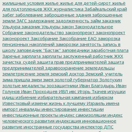
жилищные условия
жилье
жилье для детей-сирот
жильё
для подтопленцев
ЖКХ
журналистика
Забайкальский край
забег
заболевание
заброшенные здания
заброшенные
земли
ЗАГС
задержание
задолженность
займ
заказник
Ульдура
заказник Ульдуры
закон
Законодательное
Собрание
законодательство
законопреокт
законопроект
законороект
Заксобрание
Заксобрание ЕАО
заморозка
пенсионных накоплений
заморозки
занятость
запись в
школу
заповедник "Бастак"
заповедники
заработная плата
Заречье
зарплата
зарплаты
заслуженный работник ЖКХ
зачистка_судей
защита прав предпринимателей
защита
предпринимателей
здравоохранение
земледельцы
землетрясение
земля
земский доктор
Земский_учитель
зима пришла
змеи
змея
золотой губернатор
Золотухин
золотые медалисты
зоозащитники
Иван Благодырь
Иван
Голунов
Иван Проходцев
ИВЛ
ивс
Игорь Ткачев
игрушки
идиш
избиение
избирательная кампания
избирком
Известковый
измени жизнь к лучшему
Израиль
имена
импорт
инвалиды
инвестирование
инвестиции
инвестиционные проекты
индекс самоизоляции
индекс
человеческого развития
индексация
инновационное
развитие
иностранные государства
инспектор ДПС