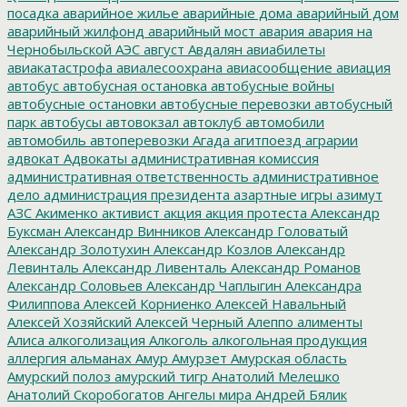
посадка
аварийное жилье
аварийные дома
аварийный дом
аварийный жилфонд
аварийный мост
авария
авария на
Чернобыльской АЭС
август
Авдалян
авиабилеты
авиакатастрофа
авиалесоохрана
авиасообщение
авиация
автобус
автобусная остановка
автобусные войны
автобусные остановки
автобусные перевозки
автобусный
парк
автобусы
автовокзал
автоклуб
автомобили
автомобиль
автоперевозки
Агада
агитпоезд
аграрии
адвокат
Адвокаты
административная комиссия
административная ответственность
административное
дело
администрация президента
азартные игры
азимут
АЗС
Акименко
активист
акция
акция протеста
Александр
Буксман
Александр Винников
Александр Головатый
Александр Золотухин
Александр Козлов
Александр
Левинталь
Александр Ливенталь
Александр Романов
Александр Соловьев
Александр Чаплыгин
Александра
Филиппова
Алексей Корниенко
Алексей Навальный
Алексей Хозяйский
Алексей Черный
Алеппо
алименты
Алиса
алкоголизация
Алкоголь
алкогольная продукция
аллергия
альманах
Амур
Амурзет
Амурская область
Амурский полоз
амурский тигр
Анатолий Мелешко
Анатолий Скоробогатов
Ангелы мира
Андрей Бялик