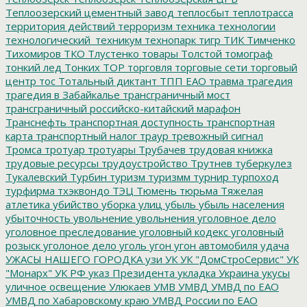
Теплоозерский цементный завод
теплосбыт
теплотрасса
территория действий
терроризм
техника
технологии
технологический_техникум
технопарк
тигр
ТИК
Тимченко
Тихомиров
ТКО
Тлустенко
товары
Толстой
томограф
тонкий лед
Тонких
ТОР
торговля
торговые сети
торговый
центр
тос
Тотальный диктант
ТПП ЕАО
травма
трагедия
трагедия в Забайкалье
трансграничный мост
трансграничный российско-китайский марафон
Транснефть
транспортная доступность
транспортная
карта
транспортный налог
траур
тревожный сигнал
Тромса
тротуар
тротуары
Трубачев
трудовая книжка
трудовые ресурсы
трудоустройство
Трутнев
туберкулез
Тукалевский
Турбин
туризм
туризмм
турнир
турпоход
турфирма
тхэквондо
ТЭЦ
Тюмень
тюрьма
Тяжелая
атлетика
убийство
уборка улиц
убыль
убыль населения
убыточность
увольнение
увольнения
уголовное дело
уголовное преследование
уголовный кодекс
уголовный
розыск
уголоное дело
уголь
угон
угон автомобиля
удача
УЖАСЫ НАШЕГО ГОРОДКА
узи
УК
УК "ДомСтроСервис"
УК
"Монарх"
УК РФ
указ Президента
укладка
Украина
укусы
уличное освещение
Улюкаев
УМВ
УМВД
УМВД по ЕАО
УМВД по Хабаровскому краю
УМВД России по ЕАО