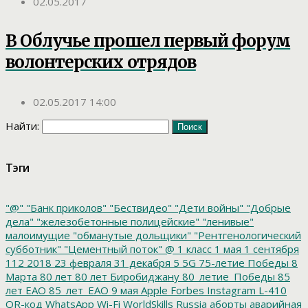
02.05.2017
В Облучье прошел первый форум
волонтерских отрядов
02.05.2017 14:00
Найти:
Тэги
"@"
"Банк приколов"
"Бествидео"
"Дети войны"
"Добрые
дела"
"железобетонные полицейские"
"ленивые"
малоимущие
"обманутые дольщики"
"Рентгенологический
субботник"
"Цементный поток"
@
1 класс
1 мая
1 сентября
112
2018
23 февраля
31 декабря
5
5G
75-летие Победы
8
Марта
80 лет
80 лет Биробиджану
80_летие_Победы
85
лет ЕАО
85_лет_ЕАО
9 мая
Apple
Forbes
Instagram
L-410
QR-код
WhatsApp
Wi-Fi
WorldSkills Russia
аборты
аварийная