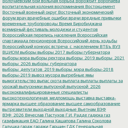
Волочаевский бой
вольная борьба
Ворожбит
Воропаева
воспитательная колония
воспоминания
Востокцемент
Восточный военный округ
Восточный экономический
форум
врач
врачебные ошибки
врачи
вредные привычки
временные трубопроводы
Время Биробиджана
всемирный фестиваль молодежи и студентов
Всероссийская перепись населения
Всероссийская
спартакиада пенсионеров
Всероссийский день ходьбы
Всероссийский конкурс
встреча_с_населением
ВТБъ
ВУЗ
ВЦИОМ
выборы
выборы 2017
выборы губернатора
выборы мэра
выборы ректора
выборы_2019
выборы_2021
выборы_2026
выборы_губернатора
выборы_депутатов_2019
выборы_мэра
выборы-2018
выборы-2019
вывоз мусора
выгребные ямы
вымогательство
выпас скота
выплата
выплаты
выплаты за
урожай
выпускники
выпускной
выпускной_2026
высококвалифицированные специалисты
высокотехнологичная_медпомощь
выставка
выставка-
ярмарка
высшее образование
высшее самообразование
вытрезвители
выходной
выходные
Вьетнам
ВЭФ
ВЭФ_2026
Вячеслав Пастухов
Г.И. Радде
гадюка
газ
газификация ЕАО
Галина Кашапова
Галина Соколова
Галушка
гараж
гаражи
Гаршин
ГДК
Генеральная