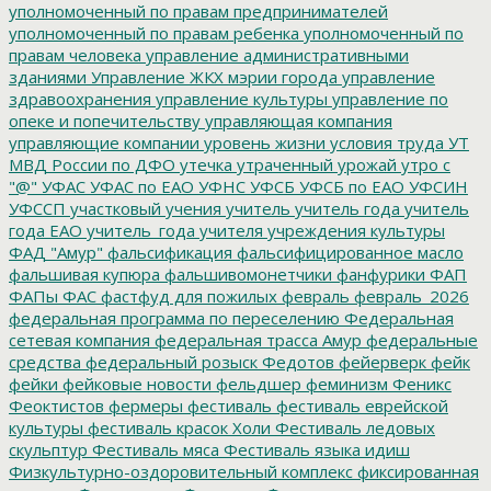
уполномоченный по правам предпринимателей
уполномоченный по правам ребенка
уполномоченный по
правам человека
управление административными
зданиями
Управление ЖКХ мэрии города
управление
здравоохранения
управление культуры
управление по
опеке и попечительству
управляющая компания
управляющие компании
уровень жизни
условия труда
УТ
МВД России по ДФО
утечка
утраченный урожай
утро с
"@"
УФАС
УФАС по ЕАО
УФНС
УФСБ
УФСБ по ЕАО
УФСИН
УФССП
участковый
учения
учитель
учитель года
учитель
года ЕАО
учитель_года
учителя
учреждения культуры
ФАД "Амур"
фальсификация
фальсифицированное масло
фальшивая купюра
фальшивомонетчики
фанфурики
ФАП
ФАПы
ФАС
фастфуд для пожилых
февраль
февраль_2026
федеральная программа по переселению
Федеральная
сетевая компания
федеральная трасса Амур
федеральные
средства
федеральный розыск
Федотов
фейерверк
фейк
фейки
фейковые новости
фельдшер
феминизм
Феникс
Феоктистов
фермеры
фестиваль
фестиваль еврейской
культуры
фестиваль красок Холи
Фестиваль ледовых
скульптур
Фестиваль мяса
Фестиваль языка идиш
Физкультурно-оздоровительный комплекс
фиксированная