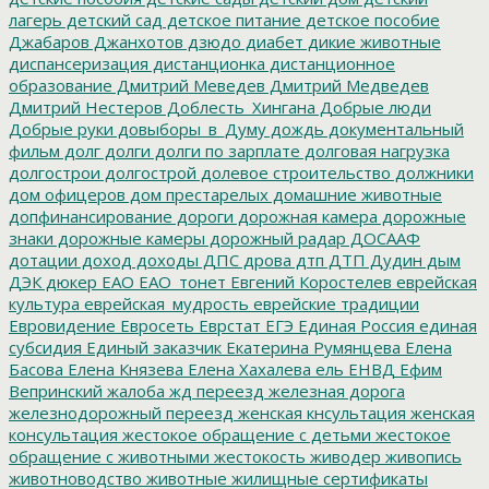
лагерь
детский сад
детское питание
детское пособие
Джабаров
Джанхотов
дзюдо
диабет
дикие животные
диспансеризация
дистанционка
дистанционное
образование
Дмитрий Меведев
Дмитрий Медведев
Дмитрий Нестеров
Доблесть_Хингана
Добрые люди
Добрые руки
довыборы_в_Думу
дождь
документальный
фильм
долг
долги
долги по зарплате
долговая нагрузка
долгострои
долгострой
долевое строительство
должники
дом офицеров
дом престарелых
домашние животные
допфинансирование
дороги
дорожная камера
дорожные
знаки
дорожные камеры
дорожный радар
ДОСААФ
дотации
доход
доходы
ДПС
дрова
дтп
ДТП
Дудин
дым
ДЭК
дюкер
ЕАО
ЕАО_тонет
Евгений Коростелев
еврейская
культура
еврейская_мудрость
еврейские традиции
Евровидение
Евросеть
Еврстат
ЕГЭ
Единая Россия
единая
субсидия
Единый заказчик
Екатерина Румянцева
Елена
Басова
Елена Князева
Елена Хахалева
ель
ЕНВД
Ефим
Вепринский
жалоба
жд переезд
железная дорога
железнодорожный переезд
женская кнсультация
женская
консультация
жестокое обращение с детьми
жестокое
обращение с животными
жестокость
живодер
живопись
животноводство
животные
жилищные сертификаты