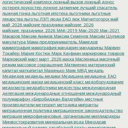
логистический комплеск
ложный вызов
ложный донос
лотерея
лоукостер
лунное затмение
лучший спасатель
лыжная гонка
льготная ипотека
льготники
льготные
лекарства
льготы
ЛЭП
люди ЕАО
люк
Магнитогорск
май
май_2026
майские праздники
майские_2026
майские_праздники_2026
МАК-2019
Мак-2020
Мак-2021
Макаров
Максим Акимов
Максим Семенов
Максим Шупиков
макулатура
Мама-предприниматель
Мамедов
маммография
мамография
мандарин
мандарины
Марвин
Токайер
Мария Костюк
Марк Кауфман
маркировка товаров
Марковский
март
март_2026
маска
Масленица
масочный
режим
массовое сокращение
Матвиенко
материнский
капитал
маткапитал
Махинько
Маяк
МВД
медаль
Медведев
медведь
медики
Медицина
медицина_ЕАО
медицинские маски
медицинский класс
медоборудование
медосмотр
медработники
медсестры
международная
делегация
международные отношения
международный
полумарафон «Биробиджан-Валдгейм»
местные
производители
метеорит
методика
мигранты
миграционная политика
миграционное законодательство
миграция
микрофинансовые_организации
миллиардеры
Минвостокразвития
минеральная вода
Минздрав
минимальный размер заработной платы
минирование