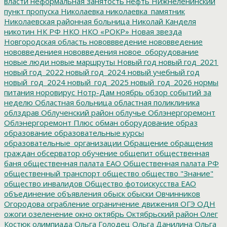
власти
неформальная занятость
нефть
Нижнеленинский
пункт пропуска
Николаевка
николаевка_памятник
Николаевская районная больница
Николай Канделя
никотин
НК РФ
НКО
НКО «РОКР»
Новая звезда
Новгородская область
нововвведение
нововведение
нововведениея
нововведения
новое_оборудование
новые люди
новые маршруты
Новый год
новый год_2021
новый год_2022
новый год_2024
новый учебный год
новый_год_2024
новый_год_2025
новый_год_2026
нормы
питания
норовирус
Нотр-Дам
ноябрь
обзор событий за
неделю
Областная больница
областная поликлиника
облздрав
Облученский район
облучье
Облэнергоремонт
Облэнергоремонт Плюс
обман
оборудование
образ
образование
образовательные курсы
образовательные_организации
Обращение
обращения
граждан
обсерватор
обучение
общепит
общественная
баня
общественная палата ЕАО
Общественная палата РФ
общественный транспорт
общество
общество "Знание"
общество инвалидов
Общество фотоискусства ЕАО
объединение
объявления
обыск
обыски
Овчинников
Огородова
ограбление
ограничение движения
ОГЭ
ОДН
ожоги
озеленение
окно
октябрь
Октябрьский район
Олег
Костюк
олимпиада
Ольга Голодец
Ольга Данилина
Ольга