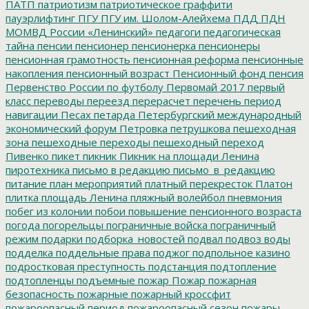
ПАТП
патриотизм
патриотическое граффити
пауэрлифтинг
ПГУ
ПГУ им. Шолом-Алейхема
ПДД
ПДН
МОМВД России «Ленинский»
педагоги
педагогическая
тайна
пенсии
пенсионер
пенсионерка
пенсионеры
пенсионная грамотность
пенсионная реформа
пенсионные
накопления
пенсионный возраст
Пенсионный фонд
пенсия
Первенство России по футболу
Первомай 2017
первый
класс
переводы
переезд
перерасчет
перечень
период
навигации
Песах
петарда
Петербургский международный
экономический форум
Петровка
петрушкова
пешеходная
зона
пешеходные переходы
пешеходный переход
Пивенко
пикет
пикник
Пикник на площади Ленина
пиротехника
письмо в редакцию
письмо_в_редакцию
питание
план мероприятий
платный перекресток
Платон
плитка
площадь Ленина
пляжный волейбол
пневмония
побег из колонии
побои
повышение пенсионного возраста
погода
погорельцы
пограничные войска
пограничный
режим
подарки
подборка_новостей
подвал
подвоз воды
подделка
поддельные права
поджог
подпольное казино
подростковая преступность
подстанция
подтопление
подтопленцы
подъемные
пожар
Пожар
пожарная
безопасность
пожарные
пожарный кроссфит
пожароопасный период
пожароопасный сезон
пожары