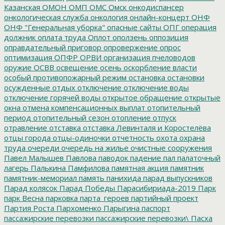
Казанская
ОМОН
ОМП
ОМС
Омск
онкодиспансер
онкологическая служба
онкология
онлайн-концерт
ОНФ
ОНФ "Генеральная уборка"
опасные сайты
ОПГ
операция
должник
оплата труда
Оплот
оползень
оппозиция
оправдательный приговор
опровержение
опрос
оптимизация
ОПФР
ОРВИ
организация пчеловодов
оружие
ОСВВ
освещение
осень
оскорбление власти
особый противопожарный режим
остановка
остановки
осужденные
отдых
отключение
отключение воды
отключение горячей воды
открытое обращение
открытые
окна
отмена компенсационных выплат
отопительный
период
отопительный сезон
отопление
отпуск
отравление
отставка
отставка Левинталя и Коростелёва
отцы города
отцы-одиночки
отчетность
охота
охрана
труда
очереди
очередь на жилье
очистные сооружения
Павел Малышев
Павлова
паводок
падение
пал
палаточный
лагерь
Палькина
Памфилова
памятная акция
памятник
памятник-мемориал
память
панихида
парад выпускников
Парад колясок
Парад Победы
Парасибириада-2019
Парк
парк Весна
парковка
парта_героев
партийный проект
Партия Роста
Пархоменко
Парыгина
паспорт
пассажирские перевозки
пассажирские перевозки\
Пасха