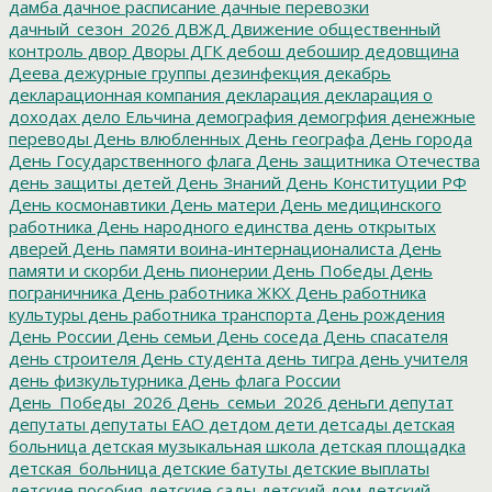
дамба
дачное расписание
дачные перевозки
дачный_сезон_2026
ДВЖД
Движение общественный
контроль
двор
Дворы
ДГК
дебош
дебошир
дедовщина
Деева
дежурные группы
дезинфекция
декабрь
декларационная компания
декларация
декларация о
доходах
дело Ельчина
демография
демогрфия
денежные
переводы
День влюбленных
День географа
День города
День Государственного флага
День защитника Отечества
день защиты детей
День Знаний
День Конституции РФ
День космонавтики
День матери
День медицинского
работника
День народного единства
день открытых
дверей
День памяти воина-интернационалиста
День
памяти и скорби
День пионерии
День Победы
День
пограничника
День работника ЖКХ
День работника
культуры
день работника транспорта
День рождения
День России
День семьи
День соседа
День спасателя
день строителя
День студента
день тигра
день учителя
день физкультурника
День флага России
День_Победы_2026
День_семьи_2026
деньги
депутат
депутаты
депутаты ЕАО
детдом
дети
детсады
детская
больница
детская музыкальная школа
детская площадка
детская_больница
детские батуты
детские выплаты
детские пособия
детские сады
детский дом
детский