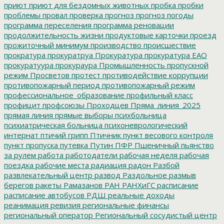
приют
приют для бездомных животных
пробка
пробки
проблемы
провал
проверка
прогноз
прогноз погоды
программа переселения
программа реновации
продолжительность жизни
продуктовые карточки
проезд
прожиточный минимум
производство
происшествие
прократура
прокуратруа
Прокуратура
прокуратура ЕАО
прокуратуура
прокураура
Промышленность
пропускной
режим
Просветов
протест
противодействие коррупции
противопожарный период
противопожарный режим
профессиональное_образование
профильный класс
профицит
профсоюзы
Проходцев
Пряма_линия_2025
прямая линия
прямые выборы
психбольница
психиатрическая больница
психоневрологический
интернат
птичий грипп
Птичник
пункт весового контроля
пункт пропуска
путевка
Путин
ПФР
Пшеничный
пьянство
за рулем
работа
работодатели
рабочая неделя
рабочая
поездка
рабочие места
радиация
радон
Разбой
развлекательный центр
развод
Раздольное
размыв
берегов
ракеты
Рамазанов
РАН
РАНХиГС
расписание
расписание автобусов
РДШ
реальные доходы
реанимация
ревизия
региональные финансы
региональный оператор
Региональный сосудистый центр