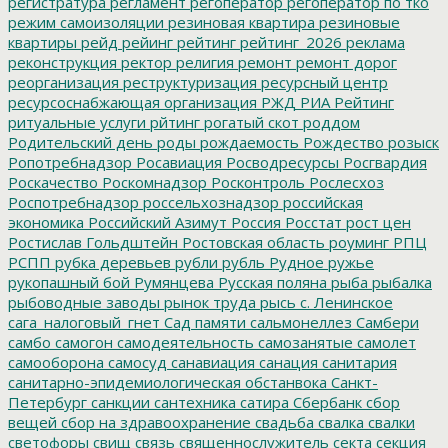
регистратура
регламент
регоператор
регоператор по тко
режим самоизоляции
резиновая квартира
резиновые
квартиры
рейд
рейинг
рейтинг
рейтинг_2026
реклама
реконструкция
ректор
религия
ремонт
ремонт дорог
реорганизация
реструктуризация
ресурсный центр
ресурсоснабжающая организация
РЖД
РИА Рейтинг
ритуальные услуги
рйтинг
рогатый скот
роддом
Родительский день
роды
рождаемость
Рождество
розыск
Ропотребнадзор
Росавиация
Росводресурсы
Росгвардия
Роскачество
Роскомнадзор
Росконтроль
Рослесхоз
Роспотребнадзор
россельхознадзор
российская
экономика
Российский Азимут
Россия
Росстат
рост цен
Ростислав Гольдштейн
Ростовская область
роуминг
РПЦ
РСПП
рубка деревьев
рубли
рубль
Рудное
ружье
рукопашный бой
Румянцева
Русская поляна
рыба
рыбалка
рыбоводные заводы
рынок труда
рысь
с. Ленинское
сага_налоговый_гнет
Сад памяти
сальмонеллез
Самбери
самбо
самогон
самодеятельность
самозанятые
самолет
самооборона
самосуд
санавиация
санация
санитария
санитарно-эпидемиологическая обстанвока
Санкт-
Петербург
санкции
сантехника
сатира
Сбербанк
сбор
вещей
сбор на здравоохранение
свадьба
свалка
свалки
светофоры
свищ
связь
священнослужитель
секта
секция