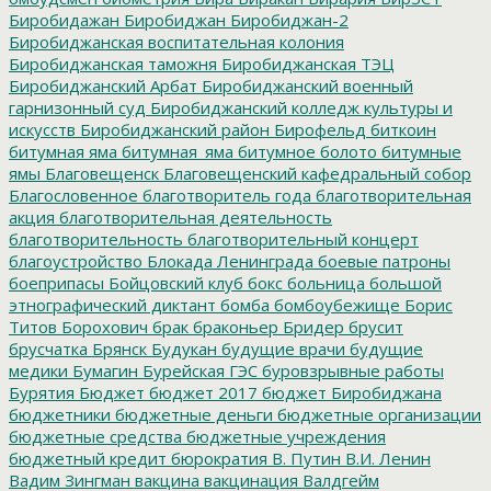
Биробидажан
Биробиджан
Биробиджан-2
Биробиджанская воспитательная колония
Биробиджанская таможня
Биробиджанская ТЭЦ
Биробиджанский Арбат
Биробиджанский военный
гарнизонный суд
Биробиджанский колледж культуры и
искусств
Биробиджанский район
Бирофельд
биткоин
битумная яма
битумная_яма
битумное болото
битумные
ямы
Благовещенск
Благовещенский кафедральный собор
Благословенное
благотворитель года
благотворительная
акция
благотворительная деятельность
благотворительность
благотворительный концерт
благоустройство
Блокада Ленинграда
боевые патроны
боеприпасы
Бойцовский клуб
бокс
больница
большой
этнографический диктант
бомба
бомбоубежище
Борис
Титов
Борохович
брак
браконьер
Бридер
брусит
брусчатка
Брянск
Будукан
будущие врачи
будущие
медики
Бумагин
Бурейская ГЭС
буровзрывные работы
Бурятия
Бюджет
бюджет 2017
бюджет Биробиджана
бюджетники
бюджетные деньги
бюджетные организации
бюджетные средства
бюджетные учреждения
бюджетный кредит
бюрократия
В. Путин
В.И. Ленин
Вадим Зингман
вакцина
вакцинация
Валдгейм