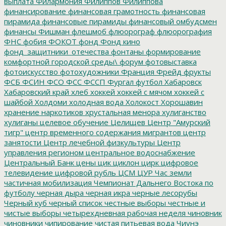
выплата
Филармония
Филиппов
Филиппова
финансирование
финансовая грамотность
финансовая
пирамида
финансовые пирамиды
финансовый омбудсмен
финансы
Фишман
флешмоб
флюорограф
флюорография
ФНС
фобия
ФОКОТ
фонд
Фонд кино
фонд_защитники_отечества
фонтаны
формирование
комфортной городской среды\
форум
фотовыставка
фотоискусство
фотохудожники
Франция
Фрейд
фрукты
ФСБ
ФСИН
ФСО
ФСС
ФССП
Фургал
футбол
Хабаровск
Хабаровский край
хлеб
хоккей
хоккей с мячом
хоккей с
шайбой
Холдоми
холодная вода
Холокост
Хорошавин
хранение наркотиков
хрустальная менора
хулиганство
хулиганы
целевое обучение
Целищев
Центр "Амурский
тигр"
центр временного содержания мигрантов
центр
занятости
Центр лечебной физкультуры
Центр
управления регионом
центральное водоснабжение
Центральный Банк
цены
цик
циклон
цирк
цифровое
телевидение
цифровой рубль
ЦСМ
ЦУР
Час земли
частичная мобилизация
Чемпионат Дальнего Востока по
футболу
черная дыра
черная икра
черные лесорубы
Черный куб
черный список
честные выборы
честные и
чистые выборы
четырехдневная рабочая неделя
чиновник
чиновники
чипирование
чистая питьевая вода
Чиунэ