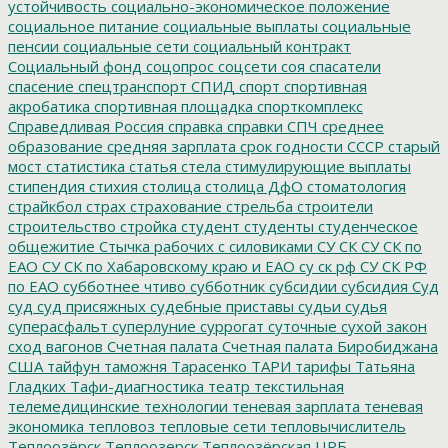
устойчивость
социально-экономическое положение
социальное питание
социальные выплаты
социальные
пенсии
социальные сети
социальный контракт
Социальный фонд
соцопрос
соцсети
соя
спасатели
спасение
спецтранспорт
СПИД
спорт
спортивная
акробатика
спортивная площадка
спорткомплекс
Справедливая Россия
справка
справки
СПЧ
среднее
образование
средняя зарплата
срок годности
СССР
старый
мост
статистика
статья
стела
стимулирующие выплаты
стипендия
стихия
столица
столица ДфО
стоматология
страйкбол
страх
страхование
стрельба
строители
строительство
стройка
студент
студенты
студенческое
общежитие
Стычка рабочих с силовиками
СУ СК
СУ СК по
ЕАО
СУ СК по Хабаровскому краю и ЕАО
су ск рф
СУ СК РФ
по ЕАО
субботнее чтиво
субботник
субсидии
субсидия
Суд
суд
суд присяжных
судебные приставы
судьи
судья
суперасфальт
суперлуние
суррогат
суточные
сухой закон
сход вагонов
Счетная палата
Счетная палата Биробиджана
США
тайфун
таможня
Тарасенко
ТАРИ
тарифы
Татьяна
Гладких
Тафи-диагностика
театр
текстильная
телемедицинские технологии
теневая зарплата
теневая
экономика
тепловоз
тепловые сети
тепловычислитель
Теплоозёрск
Теплоозерск
Теплоозёрская ЦРБ