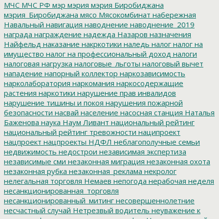
МЧС
МЧС РФ
мэр
мэрия
мэрия Биробиджана
мэрия_Биробиджана
мясо
Мясокомбинат
набережная
Навальный
навигация
наводнение
наводнение_2019
награда
награждение
надежда
Назаров
назначения
Найфельд
наказание
накркотики
наледь
налог
налог на
имущество
налог на профессиональный доход
налоги
налоговая нагрузка
налоговые_льготы
налоговый вычет
нападение
напорный коллектор
наркозависимость
нарколаборатория
наркомания
наркосодержащие
растения
наркотики
нарушение прав инвалидов
нарушение тишины и покоя
нарушения пожарной
безопасности
насвай
население
насосная станция
Наталья
Баженова
наука
Наум Ливант
национальный рейтинг
национальный рейтинг тревожности
наципроект
нацпроект
нацпроекты
НДФЛ
неблагополучные семьи
недвижимость
недострои
независимая экспертиза
независимые сми
незаконная миграция
незаконная охота
незаконная рубка
незаконная_реклама
некролог
нелегальная торговля
Немаев
непогода
нерабочая неделя
несанкционированная_торговля
несанкционированный_митинг
несовершеннолетние
несчастный случай
Нетрезвый водитель
неуважение к