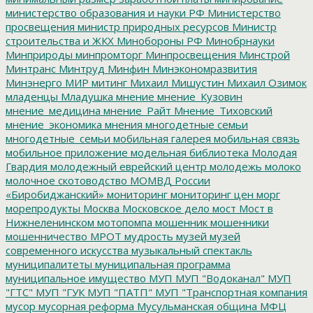
министерство образования и науки РФ
Министерство
просвещения
министр природных ресурсов
Министр
строительства и ЖКХ
Минобороны РФ
Минобрнауки
Минприроды
минпромторг
Минпросвещения
Минстрой
Минтранс
Минтруд
Минфин
Минэкономразвития
Минэнерго
МИР
митинг
Михаил Мишустин
Михаил Озимок
младенцы
Младушка
мнение
мнение_Кузовин
мнение_медицина
мнение_Райт
Мнение_Тиховский
мнение_экономика
мнения
многодетные семьи
многодетные_семьи
мобильная галерея
мобильная связь
мобильное приложение
модельная библиотека
Молодая
Гвардия
молодежный еврейский центр
молодежь
молоко
молочное скотоводство
МОМВД России
«Биробиджанский»
мониторинг
мониторинг цен
морг
морепродукты
Москва
Московское дело
мост
Мост в
Нижнеленинском
мотопомпа
мошенник
мошенники
мошенничество
МРОТ
мудрость
музей
музей
современного искусства
музыкальный спектакль
муниципалитеты
муниципальная программа
муниципальное имущество
МУП
МУП "Водоканал"
МУП
"ГТС"
МУП "ГУК
МУП "ПАТП"
МУП "Транспортная компания
мусор
мусорная реформа
Мусульманская община
МФЦ