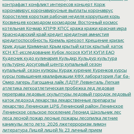
контрафакт
конфликт интересов
концерт
Корж
коронавирус
коронавирусные выплаты
коронаврус
Коростелев
короткая рабочая неделя
коррупция
корь
Косвинцев
космодром
космодром_Восточный
космос
котельная
Кочмар
КПРФ
КПСС
кража
кражи
красная икра
Краснодарский край
кредит
кредитная амнистия
кредитоспособность
Кремль
креозот
Крещение
кризис
Крик души
Криминал
Крым
крытый каток
крытый_каток
КСН
КТ-исследование
Кубок лосося
КУГИ
КУГИ ЕАО
Кудесник
кудо
кулинария
Кульдкр
Кульдур
культура
культурно досуговый центр
купальный сезон
купальный_сезон
купюры
Кураж
курение
Куренков
курсы
курсы повышения квалификации
КФХ
лаборатория
Лаг ба-
Омер
лагерь
Лагошина
лайк
ЛДПР
Левинталь
Легкая
атлетика
легкоатлетическая пробежка
лед
ледовая
переправа
ледовые скульптуры
ледовый городок
ледовый
каток
ледоход
лекарства
лекарственные препараты
лекарство
Ленинская ЦРБ
Ленинский район
Ленинское
Ленинское сельское поселение
Леонид Школьник
лес
леса
лесной пожар
лесные пожары
лесопилка
летние
каникулы
лето
лето_2026
лжетерроризм
лимон
литература
Лицей
лицей № 23
личный прием