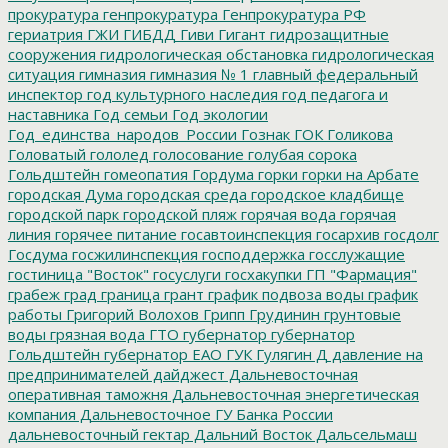
прокуратура
генпрокуратура
Генпрокуратура РФ
гериатрия
ГЖИ
ГИБДД
Гиви
Гигант
гидрозащитные
сооружения
гидрологическая обстановка
гидрологическая
ситуация
гимназия
гимназия № 1
главный федеральный
инспектор
год культурного наследия
год педагога и
наставника
Год семьи
Год экологии
Год_единства_народов_России
Гознак
ГОК
Голикова
Головатый
гололед
голосование
голубая сорока
Гольдштейн
гомеопатия
Гордума
горки
горки на Арбате
городская Дума
городская среда
городское кладбище
городской парк
городской пляж
горячая вода
горячая
линия
горячее питание
госавтоинспекция
госархив
госдолг
Госдума
госжилинспекция
господдержка
госслужащие
гостиница "Восток"
госуслуги
госхакупки
ГП "Фармация"
грабеж
град
граница
грант
график подвоза воды
график
работы
Григорий Волохов
Грипп
Грудинин
грунтовые
воды
грязная вода
ГТО
губернатор
губернатор
Гольдштейн
губернатор ЕАО
ГУК
Гулягин
Д
давление на
предпринимателей
дайджест
Дальневосточная
оперативная таможня
Дальневосточная энергетическая
компания
Дальневосточное ГУ Банка России
дальневосточный гектар
Дальний Восток
Дальсельмаш