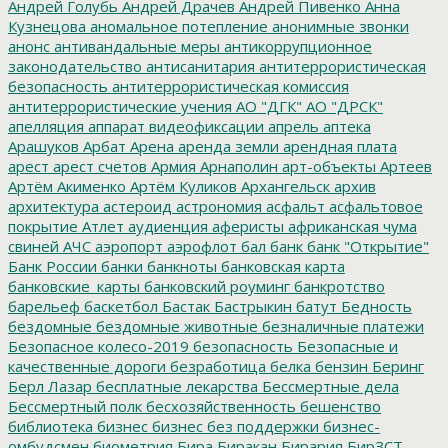
Андрей Голубь
Андрей Драчев
Андрей Пивенко
Анна
Кузнецова
аномальное потепление
анонимные звонки
анонс
антивандальные меры
антикоррупционное
законодательство
антисанитария
антитеррористическая
безопасность
антитеррористическая комиссия
антитеррористические учения
АО "ДГК"
АО "ДРСК"
апелляция
аппарат видеофиксации
апрель
аптека
Арашуков
Арбат
Арена
аренда земли
арендная плата
арест
арест счетов
Армия
Арнаполин
арт-объекты
Артеев
Артём Акименко
Артём Куликов
Архангельск
архив
архитектура
астероид
астрономия
асфальт
асфальтовое
покрытие
Атлет
аудиенция
аферисты
африканская чума
свиней
АЧС
аэропорт
аэрофлот
бал
банк
банк "Открытие"
Банк России
банки
банкноты
банковская карта
банковские_карты
банковский роуминг
банкротство
барельеф
баскетбол
Бастак
Бастрыкин
батут
Бедность
бездомные
бездомные животные
безналичные платежи
Безопасное колесо-2019
безопасность
Безопасные и
качественные дороги
безработица
белка
бензин
Беринг
Берл Лазар
бесплатные лекарства
Бессмертные дела
Бессмертный полк
бесхозяйственность
бешенство
библиотека
бизнес
бизнес без поддержки
бизнес-
омбудсмен
биометрия
Бира
Биракан
Бирария
БирЗСТ