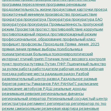
программа переселения
программа реновации
продолжительность жизни
продуктовые карточки
проезд
прожиточный минимум
производство
происшествие
прократура
прокуратруа
Прокуратура
прокуратура ЕАО
прокуратуура
прокураура
Промышленность
пропускной
режим
Просветов
протест
противодействие коррупции
противопожарный период
противопожарный режим
профессиональное_образование
профильный класс
профицит
профсоюзы
Проходцев
Пряма_линия_2025
прямая линия
прямые выборы
психбольница
психиатрическая больница
психоневрологический
интернат
птичий грипп
Птичник
пункт весового контроля
пункт пропуска
путевка
Путин
ПФР
Пшеничный
пьянство
за рулем
работа
работодатели
рабочая неделя
рабочая
поездка
рабочие места
радиация
радон
Разбой
развлекательный центр
развод
Раздольное
размыв
берегов
ракеты
Рамазанов
РАН
РАНХиГС
расписание
расписание автобусов
РДШ
реальные доходы
реанимация
ревизия
региональные финансы
региональный оператор
Региональный сосудистый центр
регистратура
регламент
регоператор
регоператор по тко
режим самоизоляции
резиновая квартира
резиновые