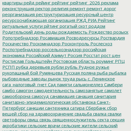
квартиры
рейд
рейинг
рейтинг
рейтинг_2026
реклама
реконструкция
ректор
религия
ремонт
ремонт дорог
реорганизация
реструктуризация
ресурсный центр
ресурсоснабжающая организация
РЖД
РИА Рейтинг
ритуальные услуги
рйтинг
рогатый скот
роддом
Родительский день
роды
рождаемость
Рождество
розыск
Ропотребнадзор
Росавиация
Росводресурсы
Росгвардия
Роскачество
Роскомнадзор
Росконтроль
Рослесхоз
Роспотребнадзор
россельхознадзор
российская
экономика
Российский Азимут
Россия
Росстат
рост цен
Ростислав Гольдштейн
Ростовская область
роуминг
РПЦ
РСПП
рубка деревьев
рубли
рубль
Рудное
ружье
рукопашный бой
Румянцева
Русская поляна
рыба
рыбалка
рыбоводные заводы
рынок труда
рысь
с. Ленинское
сага_налоговый_гнет
Сад памяти
сальмонеллез
Самбери
самбо
самогон
самодеятельность
самозанятые
самолет
самооборона
самосуд
санавиация
санация
санитария
санитарно-эпидемиологическая обстанвока
Санкт-
Петербург
санкции
сантехника
сатира
Сбербанк
сбор
вещей
сбор на здравоохранение
свадьба
свалка
свалки
светофоры
свищ
связь
священнослужитель
секта
секция
акробатики
сельские врачи
сельские жители
сельский