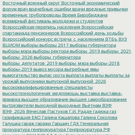
Восточный военный округ
Восточный экономический
форум
врач
врачебные ошибки
врачи
вредные привычки
временные трубопроводы
Время Биробиджана
всемирный фестиваль молодежи и студентов
Всероссийская перепись населения
Всероссийская
спартакиада пенсионеров
Всероссийский день ходьбы
Всероссийский конкурс
встреча_с_населением
ВТБъ
ВУЗ
ВЦИОМ
выборы
выборы 2017
выборы губернатора
выборы мэра
выборы ректора
выборы_2019
выборы_2021
выборы_2026
выборы_губернатора
выборы_депутатов_2019
выборы_мэра
выборы-2018
выборы-2019
вывоз мусора
выгребные ямы
вымогательство
выпас скота
выплата
выплаты
выплаты за
урожай
выпускники
выпускной
выпускной_2026
высококвалифицированные специалисты
высокотехнологичная_медпомощь
выставка
выставка-
ярмарка
высшее образование
высшее самообразование
вытрезвители
выходной
выходные
Вьетнам
ВЭФ
ВЭФ_2026
Вячеслав Пастухов
Г.И. Радде
гадюка
газ
газификация ЕАО
Галина Кашапова
Галина Соколова
Галушка
гараж
гаражи
Гаршин
ГДК
Генеральная
прокуратура
генпрокуратура
Генпрокуратура РФ