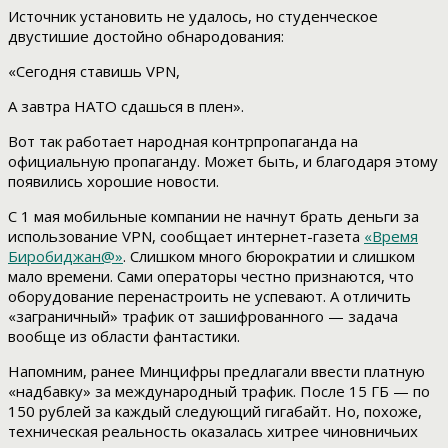
Источник установить не удалось, но студенческое
двустишие достойно обнародования:
«Сегодня ставишь VPN,
А завтра НАТО сдашься в плен».
Вот так работает народная контрпропаганда на
официальную пропаганду. Может быть, и благодаря этому
появились хорошие новости.
С 1 мая мобильные компании не начнут брать деньги за
использование VPN, сообщает интернет-газета
«Время
Биробиджан@»
. Слишком много бюрократии и слишком
мало времени. Сами операторы честно признаются, что
оборудование перенастроить не успевают. А отличить
«заграничный» трафик от зашифрованного — задача
вообще из области фантастики.
Напомним, ранее Минцифры предлагали ввести платную
«надбавку» за международный трафик. После 15 ГБ — по
150 рублей за каждый следующий гигабайт. Но, похоже,
техническая реальность оказалась хитрее чиновничьих