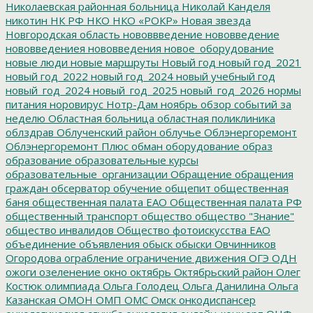
Николаевская районная больница
Николай Канделя
никотин
НК РФ
НКО
НКО «РОКР»
Новая звезда
Новгородская область
нововвведение
нововведение
нововведениея
нововведения
новое_оборудование
новые люди
новые маршруты
Новый год
новый год_2021
новый год_2022
новый год_2024
новый учебный год
новый_год_2024
новый_год_2025
новый_год_2026
нормы
питания
норовирус
Нотр-Дам
ноябрь
обзор событий за
неделю
Областная больница
областная поликлиника
облздрав
Облученский район
облучье
Облэнергоремонт
Облэнергоремонт Плюс
обман
оборудование
образ
образование
образовательные курсы
образовательные_организации
Обращение
обращения
граждан
обсерватор
обучение
общепит
общественная
баня
общественная палата ЕАО
Общественная палата РФ
общественный транспорт
общество
общество "Знание"
общество инвалидов
Общество фотоискусства ЕАО
объединение
объявления
обыск
обыски
Овчинников
Огородова
ограбление
ограничение движения
ОГЭ
ОДН
ожоги
озеленение
окно
октябрь
Октябрьский район
Олег
Костюк
олимпиада
Ольга Голодец
Ольга Данилина
Ольга
Казанская
ОМОН
ОМП
ОМС
Омск
онкодиспансер