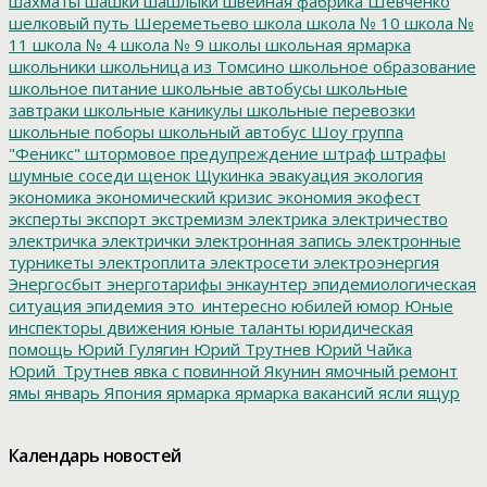
шахматы
шашки
шашлыки
швейная фабрика
Шевченко
шелковый путь
Шереметьево
школа
школа № 10
школа №
11
школа № 4
школа № 9
школы
школьная ярмарка
школьники
школьница из Томсино
школьное образование
школьное питание
школьные автобусы
школьные
завтраки
школьные каникулы
школьные перевозки
школьные поборы
школьный автобус
Шоу группа
"Феникс"
штормовое предупреждение
штраф
штрафы
шумные соседи
щенок
Щукинка
эвакуация
экология
экономика
экономический кризис
экономия
экофест
эксперты
экспорт
экстремизм
электрика
электричество
электричка
электрички
электронная запись
электронные
турникеты
электроплита
электросети
электроэнергия
Энергосбыт
энерготарифы
энкаунтер
эпидемиологическая
ситуация
эпидемия
это_интересно
юбилей
юмор
Юные
инспекторы движения
юные таланты
юридическая
помощь
Юрий Гулягин
Юрий Трутнев
Юрий Чайка
Юрий_Трутнев
явка с повинной
Якунин
ямочный ремонт
ямы
январь
Япония
ярмарка
ярмарка вакансий
ясли
ящур
Календарь новостей