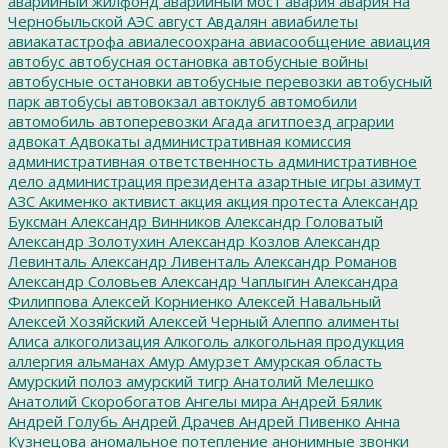
аварийный жилфонд
аварийный мост
авария
авария на
Чернобыльской АЭС
август
Авдалян
авиабилеты
авиакатастрофа
авиалесоохрана
авиасообщение
авиация
автобус
автобусная остановка
автобусные войны
автобусные остановки
автобусные перевозки
автобусный
парк
автобусы
автовокзал
автоклуб
автомобили
автомобиль
автоперевозки
Агада
агитпоезд
аграрии
адвокат
Адвокаты
административная комиссия
административная ответственность
административное
дело
администрация президента
азартные игры
азимут
АЗС
Акименко
активист
акция
акция протеста
Александр
Буксман
Александр Винников
Александр Головатый
Александр Золотухин
Александр Козлов
Александр
Левинталь
Александр Ливенталь
Александр Романов
Александр Соловьев
Александр Чаплыгин
Александра
Филиппова
Алексей Корниенко
Алексей Навальный
Алексей Хозяйский
Алексей Черный
Алеппо
алименты
Алиса
алкоголизация
Алкоголь
алкогольная продукция
аллергия
альманах
Амур
Амурзет
Амурская область
Амурский полоз
амурский тигр
Анатолий Мелешко
Анатолий Скоробогатов
Ангелы мира
Андрей Бялик
Андрей Голубь
Андрей Драчев
Андрей Пивенко
Анна
Кузнецова
аномальное потепление
анонимные звонки