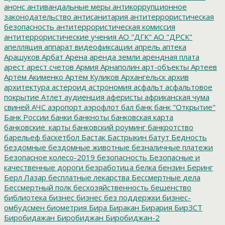
анонс
антивандальные меры
антикоррупционное
законодательство
антисанитария
антитеррористическая
безопасность
антитеррористическая комиссия
антитеррористические учения
АО "ДГК"
АО "ДРСК"
апелляция
аппарат видеофиксации
апрель
аптека
Арашуков
Арбат
Арена
аренда земли
арендная плата
арест
арест счетов
Армия
Арнаполин
арт-объекты
Артеев
Артём Акименко
Артём Куликов
Архангельск
архив
архитектура
астероид
астрономия
асфальт
асфальтовое
покрытие
Атлет
аудиенция
аферисты
африканская чума
свиней
АЧС
аэропорт
аэрофлот
бал
банк
банк "Открытие"
Банк России
банки
банкноты
банковская карта
банковские_карты
банковский роуминг
банкротство
барельеф
баскетбол
Бастак
Бастрыкин
батут
Бедность
бездомные
бездомные животные
безналичные платежи
Безопасное колесо-2019
безопасность
Безопасные и
качественные дороги
безработица
белка
бензин
Беринг
Берл Лазар
бесплатные лекарства
Бессмертные дела
Бессмертный полк
бесхозяйственность
бешенство
библиотека
бизнес
бизнес без поддержки
бизнес-
омбудсмен
биометрия
Бира
Биракан
Бирария
БирЗСТ
Биробидажан
Биробиджан
Биробиджан-2