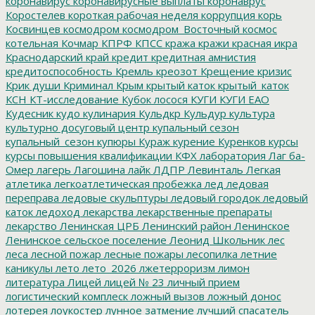
коронавирус
коронавирусные выплаты
коронаврус
Коростелев
короткая рабочая неделя
коррупция
корь
Косвинцев
космодром
космодром_Восточный
космос
котельная
Кочмар
КПРФ
КПСС
кража
кражи
красная икра
Краснодарский край
кредит
кредитная амнистия
кредитоспособность
Кремль
креозот
Крещение
кризис
Крик души
Криминал
Крым
крытый каток
крытый_каток
КСН
КТ-исследование
Кубок лосося
КУГИ
КУГИ ЕАО
Кудесник
кудо
кулинария
Кульдкр
Кульдур
культура
культурно досуговый центр
купальный сезон
купальный_сезон
купюры
Кураж
курение
Куренков
курсы
курсы повышения квалификации
КФХ
лаборатория
Лаг ба-
Омер
лагерь
Лагошина
лайк
ЛДПР
Левинталь
Легкая
атлетика
легкоатлетическая пробежка
лед
ледовая
переправа
ледовые скульптуры
ледовый городок
ледовый
каток
ледоход
лекарства
лекарственные препараты
лекарство
Ленинская ЦРБ
Ленинский район
Ленинское
Ленинское сельское поселение
Леонид Школьник
лес
леса
лесной пожар
лесные пожары
лесопилка
летние
каникулы
лето
лето_2026
лжетерроризм
лимон
литература
Лицей
лицей № 23
личный прием
логистический комплеск
ложный вызов
ложный донос
лотерея
лоукостер
лунное затмение
лучший спасатель