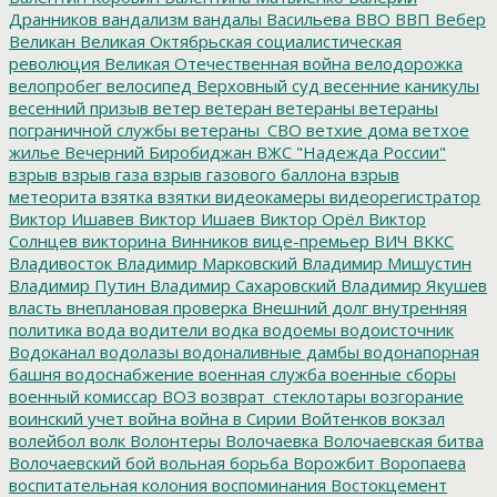
Дранников
вандализм
вандалы
Васильева
ВВО
ВВП
Вебер
Великан
Великая Октябрьская социалистическая
революция
Великая Отечественная война
велодорожка
велопробег
велосипед
Верховный суд
весенние каникулы
весенний призыв
ветер
ветеран
ветераны
ветераны
пограничной службы
ветераны_СВО
ветхие дома
ветхое
жилье
Вечерний Биробиджан
ВЖС "Надежда России"
взрыв
взрыв газа
взрыв газового баллона
взрыв
метеорита
взятка
взятки
видеокамеры
видеорегистратор
Виктор Ишавев
Виктор Ишаев
Виктор Орёл
Виктор
Солнцев
викторина
Винников
вице-премьер
ВИЧ
ВККС
Владивосток
Владимир Марковский
Владимир Мишустин
Владимир Путин
Владимир Сахаровский
Владимир Якушев
власть
внеплановая проверка
Внешний долг
внутренняя
политика
вода
водители
водка
водоемы
водоисточник
Водоканал
водолазы
водоналивные дамбы
водонапорная
башня
водоснабжение
военная служба
военные сборы
военный комиссар
ВОЗ
возврат_стеклотары
возгорание
воинский учет
война
война в Сирии
Войтенков
вокзал
волейбол
волк
Волонтеры
Волочаевка
Волочаевская битва
Волочаевский бой
вольная борьба
Ворожбит
Воропаева
воспитательная колония
воспоминания
Востокцемент