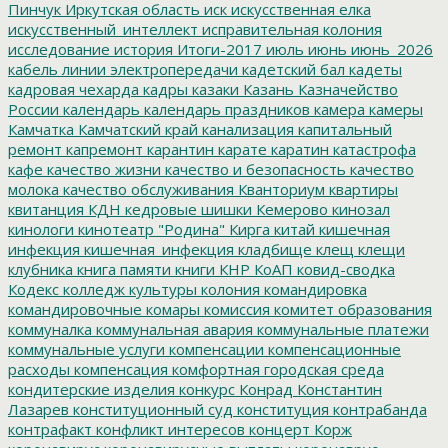
Пинчук
Иркутская область
иск
искусственная елка
искусственный_интеллект
исправительная колония
исследование
история
Итоги-2017
июль
июнь
июнь_2026
кабель линии электропередачи
кадетский бал
кадеты
кадровая чехарда
кадры
казаки
Казань
Казначейство
России
календарь
календарь праздников
камера
камеры
Камчатка
Камчатский край
канализация
капитальный
ремонт
капремонт
карантин
карате
каратин
катастрофа
кафе
качество жизни
качество и безопасность
качество
молока
качество обслуживания
Кванториум
квартиры
квитанция
КДН
кедровые шишки
Кемерово
кинозал
кинологи
кинотеатр "Родина"
Кирга
китай
кишечная
инфекция
кишечная_инфекция
кладбище
клещ
клещи
клубника
книга памяти
книги
КНР
КоАП
ковид-сводка
Кодекс
колледж культуры
колония
командировка
командировочные
комары
комиссия
комитет образования
коммуналка
коммунальная авария
коммунальные платежи
коммунальные услуги
компенсации
компенсационные
расходы
компенсация
комфортная городская среда
кондитерские изделия
конкурс
Конрад
Константин
Лазарев
конституционный суд
конституция
контрабанда
контрафакт
конфликт интересов
концерт
Корж