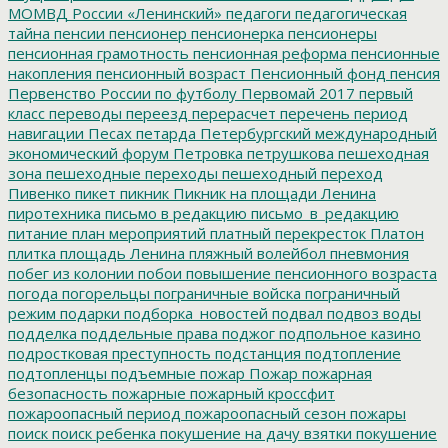
МОМВД России «Ленинский»
педагоги
педагогическая
тайна
пенсии
пенсионер
пенсионерка
пенсионеры
пенсионная грамотность
пенсионная реформа
пенсионные
накопления
пенсионный возраст
Пенсионный фонд
пенсия
Первенство России по футболу
Первомай 2017
первый
класс
переводы
переезд
перерасчет
перечень
период
навигации
Песах
петарда
Петербургский международный
экономический форум
Петровка
петрушкова
пешеходная
зона
пешеходные переходы
пешеходный переход
Пивенко
пикет
пикник
Пикник на площади Ленина
пиротехника
письмо в редакцию
письмо_в_редакцию
питание
план мероприятий
платный перекресток
Платон
плитка
площадь Ленина
пляжный волейбол
пневмония
побег из колонии
побои
повышение пенсионного возраста
погода
погорельцы
пограничные войска
пограничный
режим
подарки
подборка_новостей
подвал
подвоз воды
подделка
поддельные права
поджог
подпольное казино
подростковая преступность
подстанция
подтопление
подтопленцы
подъемные
пожар
Пожар
пожарная
безопасность
пожарные
пожарный кроссфит
пожароопасный период
пожароопасный сезон
пожары
поиск
поиск ребенка
покушение на дачу взятки
покушение