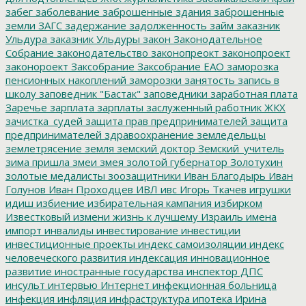
забег
заболевание
заброшенные здания
заброшенные
земли
ЗАГС
задержание
задолженность
займ
заказник
Ульдура
заказник Ульдуры
закон
Законодательное
Собрание
законодательство
законопреокт
законопроект
законороект
Заксобрание
Заксобрание ЕАО
заморозка
пенсионных накоплений
заморозки
занятость
запись в
школу
заповедник "Бастак"
заповедники
заработная плата
Заречье
зарплата
зарплаты
заслуженный работник ЖКХ
зачистка_судей
защита прав предпринимателей
защита
предпринимателей
здравоохранение
земледельцы
землетрясение
земля
земский доктор
Земский_учитель
зима пришла
змеи
змея
золотой губернатор
Золотухин
золотые медалисты
зоозащитники
Иван Благодырь
Иван
Голунов
Иван Проходцев
ИВЛ
ивс
Игорь Ткачев
игрушки
идиш
избиение
избирательная кампания
избирком
Известковый
измени жизнь к лучшему
Израиль
имена
импорт
инвалиды
инвестирование
инвестиции
инвестиционные проекты
индекс самоизоляции
индекс
человеческого развития
индексация
инновационное
развитие
иностранные государства
инспектор ДПС
инсульт
интервью
Интернет
инфекционная больница
инфекция
инфляция
инфраструктура
ипотека
Ирина