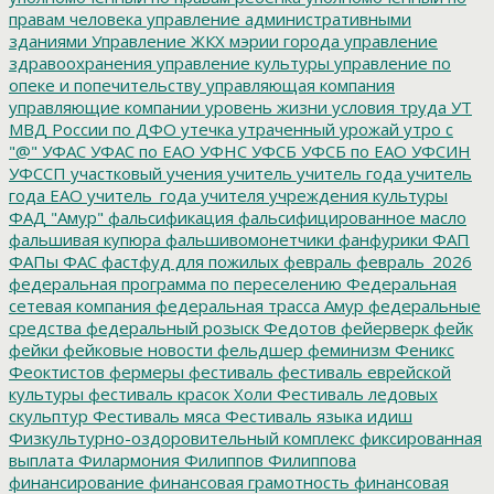
правам человека
управление административными
зданиями
Управление ЖКХ мэрии города
управление
здравоохранения
управление культуры
управление по
опеке и попечительству
управляющая компания
управляющие компании
уровень жизни
условия труда
УТ
МВД России по ДФО
утечка
утраченный урожай
утро с
"@"
УФАС
УФАС по ЕАО
УФНС
УФСБ
УФСБ по ЕАО
УФСИН
УФССП
участковый
учения
учитель
учитель года
учитель
года ЕАО
учитель_года
учителя
учреждения культуры
ФАД "Амур"
фальсификация
фальсифицированное масло
фальшивая купюра
фальшивомонетчики
фанфурики
ФАП
ФАПы
ФАС
фастфуд для пожилых
февраль
февраль_2026
федеральная программа по переселению
Федеральная
сетевая компания
федеральная трасса Амур
федеральные
средства
федеральный розыск
Федотов
фейерверк
фейк
фейки
фейковые новости
фельдшер
феминизм
Феникс
Феоктистов
фермеры
фестиваль
фестиваль еврейской
культуры
фестиваль красок Холи
Фестиваль ледовых
скульптур
Фестиваль мяса
Фестиваль языка идиш
Физкультурно-оздоровительный комплекс
фиксированная
выплата
Филармония
Филиппов
Филиппова
финансирование
финансовая грамотность
финансовая