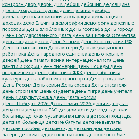
контроль
двор
Дворы
ДГК
дебош
дебошир
дедовщина
Деева
дежурные группы
дезинфекция
декабрь
декларационная компания
декларация
декларация о
доходах
дело Ельчина
демография
демогрфия
денежные
переводы
День влюбленных
День географа
День города
День Государственного флага
День защитника Отечества
день защиты детей
День Знаний
День Конституции РФ
День космонавтики
День матери
День медицинского
работника
День народного единства
день открытых
дверей
День памяти воина-интернационалиста
День
памяти и скорби
День пионерии
День Победы
День
пограничника
День работника ЖКХ
День работника
культуры
день работника транспорта
День рождения
День России
День семьи
День соседа
День спасателя
день строителя
День студента
день тигра
день учителя
день физкультурника
День флага России
День_Победы_2026
День_семьи_2026
деньги
депутат
депутаты
депутаты ЕАО
детдом
дети
детсады
детская
больница
детская музыкальная школа
детская площадка
детская_больница
детские батуты
детские выплаты
детские пособия
детские сады
детский дом
детский
лагерь
детский сад
детское питание
детское пособие