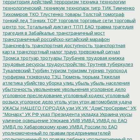
территория действий
терроризм
техника
технологии
технологический_техникум
технопарк
тигр
ТИК
Тимченко
Тихомиров
ТКО
Тлустенко
товары
Толстой
томограф
тонкий лед
Тонких
ТОР
торговля
торговые сети
торговый
центр
тос
Тотальный диктант
ТПП ЕАО
травма
трагедия
трагедия в Забайкалье
трансграничный мост
трансграничный российско-китайский марафон
Транснефть
транспортная доступность
транспортная
карта
транспортный налог
траур
тревожный сигнал
Тромса
тротуар
тротуары
Трубачев
трудовая книжка
трудовые ресурсы
трудоустройство
Трутнев
туберкулез
Тукалевский
Турбин
туризм
туризмм
турнир
турпоход
турфирма
тхэквондо
ТЭЦ
Тюмень
тюрьма
Тяжелая
атлетика
убийство
уборка улиц
убыль
убыль населения
убыточность
увольнение
увольнения
уголовное дело
уголовное преследование
уголовный кодекс
уголовный
розыск
уголоное дело
уголь
угон
угон автомобиля
удача
УЖАСЫ НАШЕГО ГОРОДКА
узи
УК
УК "ДомСтроСервис"
УК
"Монарх"
УК РФ
указ Президента
укладка
Украина
укусы
уличное освещение
Улюкаев
УМВ
УМВД
УМВД по ЕАО
УМВД по Хабаровскому краю
УМВД России по ЕАО
уполномоченный по правам предпринимателей
уполномоченный по правам ребенка
уполномоченный по