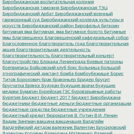
Биробиджанская воспитательная колония
Биробиджанская таможня
Биробиджанская ТЭЦ
Биробиджанский Арбат
Биробиджанский военный
гарнизонный суд
Биробиджанский колледж культуры и
искусств
Биробиджанский район
Бирофельд
биткоин
битумная яма
битумная_яма
битумное болото
битумные
ямы
Благовещенск
Благовещенский кафедральный собор
Благословенное
благотворитель года
благотворительная
акция
благотворительная деятельность
благотворительность
благотворительный концерт
благоустройство
Блокада Ленинграда
боевые патроны
боеприпасы
Бойцовский клуб
бокс
больница
большой
этнографический диктант
бомба
бомбоубежище
Борис
Титов
Борохович
брак
браконьер
Бридер
брусит
брусчатка
Брянск
Будукан
будущие врачи
будущие
медики
Бумагин
Бурейская ГЭС
буровзрывные работы
Бурятия
Бюджет
бюджет 2017
бюджет Биробиджана
бюджетники
бюджетные деньги
бюджетные организации
бюджетные средства
бюджетные учреждения
бюджетный кредит
бюрократия
В. Путин
В.И. Ленин
Вадим Зингман
вакцина
вакцинация
Валдгейм
Валдгеймский детдом
валежник
Валентин Брусиловский
Валентин Коровин
Валентина Матвиенко
Валерий