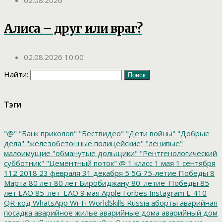
02.08.2026
Алиса – друг или враг?
02.08.2026 10:00
Найти:
Тэги
"@"
"Банк приколов"
"Бествидео"
"Дети войны"
"Добрые
дела"
"железобетонные полицейские"
"ленивые"
малоимущие
"обманутые дольщики"
"Рентгенологический
субботник"
"Цементный поток"
@
1 класс
1 мая
1 сентября
112
2018
23 февраля
31 декабря
5
5G
75-летие Победы
8
Марта
80 лет
80 лет Биробиджану
80_летие_Победы
85
лет ЕАО
85_лет_ЕАО
9 мая
Apple
Forbes
Instagram
L-410
QR-код
WhatsApp
Wi-Fi
WorldSkills Russia
аборты
аварийная
посадка
аварийное жилье
аварийные дома
аварийный дом