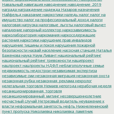
Навальный
навигация
наводнение
наводнение_2019
награда
награждение
надежда
Назаров
назначения
Найфельд
наказание
накркотики
наледь
налог
налог на
имущество
налог на профессиональный доход
налоги
налоговая нагрузка
налоговые_льготы
налоговый вычет
нападение
напорный коллектор
наркозависимость
нарколаборатория
наркомания
наркосодержащие
растения
наркотики
нарушение прав инвалидов
нарушение тишины и покоя
нарушения пожарной
безопасности
насвай
население
насосная станция
Наталья
Баженова
наука
Наум Ливант
национальный рейтинг
национальный рейтинг тревожности
наципроект
нацпроект
нацпроекты
НДФЛ
неблагополучные семьи
недвижимость
недострои
независимая экспертиза
независимые сми
незаконная миграция
незаконная охота
незаконная рубка
незаконная_реклама
некролог
нелегальная торговля
Немаев
непогода
нерабочая неделя
несанкционированная_торговля
несанкционированный_митинг
несовершеннолетние
несчастный случай
Нетрезвый водитель
неуважение к
власти
неформальная занятость
нефть
Нижнеленинский
пункт пропуска
Николаевка
николаевка_памятник