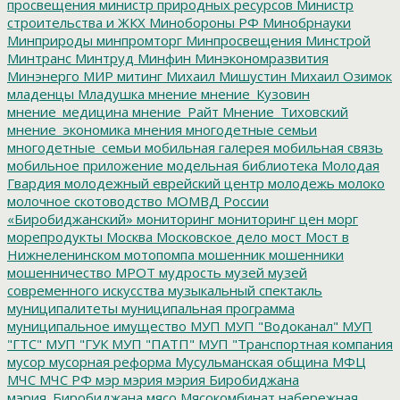
просвещения
министр природных ресурсов
Министр
строительства и ЖКХ
Минобороны РФ
Минобрнауки
Минприроды
минпромторг
Минпросвещения
Минстрой
Минтранс
Минтруд
Минфин
Минэкономразвития
Минэнерго
МИР
митинг
Михаил Мишустин
Михаил Озимок
младенцы
Младушка
мнение
мнение_Кузовин
мнение_медицина
мнение_Райт
Мнение_Тиховский
мнение_экономика
мнения
многодетные семьи
многодетные_семьи
мобильная галерея
мобильная связь
мобильное приложение
модельная библиотека
Молодая
Гвардия
молодежный еврейский центр
молодежь
молоко
молочное скотоводство
МОМВД России
«Биробиджанский»
мониторинг
мониторинг цен
морг
морепродукты
Москва
Московское дело
мост
Мост в
Нижнеленинском
мотопомпа
мошенник
мошенники
мошенничество
МРОТ
мудрость
музей
музей
современного искусства
музыкальный спектакль
муниципалитеты
муниципальная программа
муниципальное имущество
МУП
МУП "Водоканал"
МУП
"ГТС"
МУП "ГУК
МУП "ПАТП"
МУП "Транспортная компания
мусор
мусорная реформа
Мусульманская община
МФЦ
МЧС
МЧС РФ
мэр
мэрия
мэрия Биробиджана
мэрия_Биробиджана
мясо
Мясокомбинат
набережная