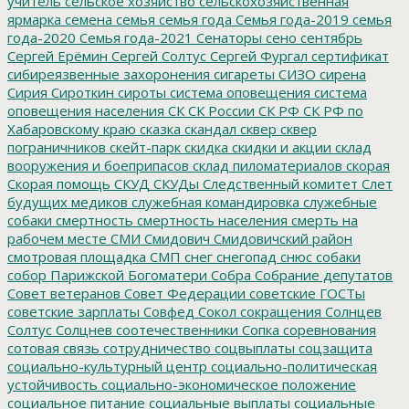
учитель
сельское хозяйство
сельскохозяйственная
ярмарка
семена
семья
семья года
Семья года-2019
семья
года-2020
Семья года-2021
Сенаторы
сено
сентябрь
Сергей Ерёмин
Сергей Солтус
Сергей Фургал
сертификат
сибиреязвенные захоронения
сигареты
СИЗО
сирена
Сирия
Сироткин
сироты
система оповещения
система
оповещения населения
СК
СК России
СК РФ
СК РФ по
Хабаровскому краю
сказка
скандал
сквер
сквер
пограничников
скейт-парк
скидка
скидки и акции
склад
вооружения и боеприпасов
склад пиломатериалов
скорая
Скорая помощь
СКУД
СКУДы
Следственный комитет
Слет
будущих медиков
служебная командировка
служебные
собаки
смертность
смертность населения
смерть на
рабочем месте
СМИ
Смидович
Смидовичский район
смотровая площадка
СМП
снег
снегопад
снюс
собаки
собор Парижской Богоматери
Собра
Собрание депутатов
Совет ветеранов
Совет Федерации
советские ГОСТы
советские зарплаты
Совфед
Сокол
сокращения
Солнцев
Солтус
Солцнев
соотечественники
Сопка
соревнования
сотовая связь
сотрудничество
соцвыплаты
соцзащита
социально-культурный центр
социально-политическая
устойчивость
социально-экономическое положение
социальное питание
социальные выплаты
социальные