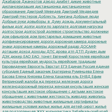
Джабаров
Джанхотов
дзюдо
диабет
дикие животные
диспансеризация
дистанционка
дистанционное
образование
Дмитрий Меведев
Дмитрий Медведев
Дмитрий Нестеров
Доблесть_Хингана
Добрые люди
Добрые руки
довыборы_в_Думу
дождь
документальный
фильм
долг
долги
долги по зарплате
долговая нагрузка
долгострои
долгострой
долевое строительство
должники
дом офицеров
дом престарелых
домашние животные
допфинансирование
дороги
дорожная камера
дорожные
знаки
дорожные камеры
дорожный радар
ДОСААФ
дотации
доход
доходы
ДПС
дрова
дтп
ДТП
Дудин
дым
ДЭК
дюкер
ЕАО
ЕАО_тонет
Евгений Коростелев
еврейская
культура
еврейская_мудрость
еврейские традиции
Евровидение
Евросеть
Еврстат
ЕГЭ
Единая Россия
единая
субсидия
Единый заказчик
Екатерина Румянцева
Елена
Басова
Елена Князева
Елена Хахалева
ель
ЕНВД
Ефим
Вепринский
жалоба
жд переезд
железная дорога
железнодорожный переезд
женская кнсультация
женская
консультация
жестокое обращение с детьми
жестокое
обращение с животными
жестокость
живодер
живопись
животноводство
животные
жилищные сертификаты
жилищные условия
жилье
жилье для детей-сирот
жильё
для подтопленцев
ЖКХ
журналистика
Забайкальский край