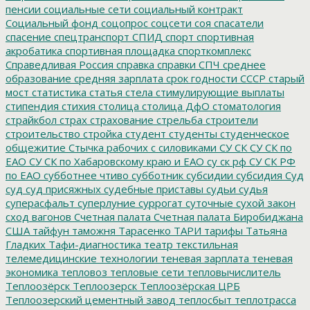
пенсии
социальные сети
социальный контракт
Социальный фонд
соцопрос
соцсети
соя
спасатели
спасение
спецтранспорт
СПИД
спорт
спортивная
акробатика
спортивная площадка
спорткомплекс
Справедливая Россия
справка
справки
СПЧ
среднее
образование
средняя зарплата
срок годности
СССР
старый
мост
статистика
статья
стела
стимулирующие выплаты
стипендия
стихия
столица
столица ДфО
стоматология
страйкбол
страх
страхование
стрельба
строители
строительство
стройка
студент
студенты
студенческое
общежитие
Стычка рабочих с силовиками
СУ СК
СУ СК по
ЕАО
СУ СК по Хабаровскому краю и ЕАО
су ск рф
СУ СК РФ
по ЕАО
субботнее чтиво
субботник
субсидии
субсидия
Суд
суд
суд присяжных
судебные приставы
судьи
судья
суперасфальт
суперлуние
суррогат
суточные
сухой закон
сход вагонов
Счетная палата
Счетная палата Биробиджана
США
тайфун
таможня
Тарасенко
ТАРИ
тарифы
Татьяна
Гладких
Тафи-диагностика
театр
текстильная
телемедицинские технологии
теневая зарплата
теневая
экономика
тепловоз
тепловые сети
тепловычислитель
Теплоозёрск
Теплоозерск
Теплоозёрская ЦРБ
Теплоозерский цементный завод
теплосбыт
теплотрасса