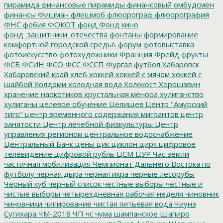
пирамида
финансовые пирамиды
финансовый омбудсмен
финансы
Фишман
флешмоб
флюорограф
флюорография
ФНС
фобия
ФОКОТ
фонд
Фонд кино
фонд_защитники_отечества
фонтаны
формирование
комфортной городской среды\
форум
фотовыставка
фотоискусство
фотохудожники
Франция
Фрейд
фрукты
ФСБ
ФСИН
ФСО
ФСС
ФССП
Фургал
футбол
Хабаровск
Хабаровский край
хлеб
хоккей
хоккей с мячом
хоккей с
шайбой
Холдоми
холодная вода
Холокост
Хорошавин
хранение наркотиков
хрустальная менора
хулиганство
хулиганы
целевое обучение
Целищев
Центр "Амурский
тигр"
центр временного содержания мигрантов
центр
занятости
Центр лечебной физкультуры
Центр
управления регионом
центральное водоснабжение
Центральный Банк
цены
цик
циклон
цирк
цифровое
телевидение
цифровой рубль
ЦСМ
ЦУР
Час земли
частичная мобилизация
Чемпионат Дальнего Востока по
футболу
черная дыра
черная икра
черные лесорубы
Черный куб
черный список
честные выборы
честные и
чистые выборы
четырехдневная рабочая неделя
чиновник
чиновники
чипирование
чистая питьевая вода
Чиунэ
Сугихара
ЧМ-2018
ЧП
чс
чума
шампанское
Шапиро