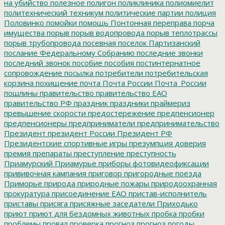
на убийство
полезное
полигон
поликлиника
полиомиелит
политехнический техникум
политические партии
полиция
Половинко
помойки
помощь
Понтонная переправа
порча
имущества
порыв
порыв водопровода
порыв теплотрассы
порыв трубопровода
посевная
поселок Партизанский
послание Федеральному Собранию
последние звонки
последний звонок
пособие
пособия
постинтернатное
сопровождение
посылка
потребители
потребительская
корзина
похищение
почта
Почта России
Почта_России
пошлины
правительство
правительство ЕАО
правительство РФ
праздник
праздники
праймериз
превышение скорости
предостережение
предпенсионер
предпенсионеры
предприниматели
предпринимательство
Президент
президент России
Президент РФ
Президентские спортивные игры
презумпция доверия
премия
препараты
преступление
преступность
Приамурский
Приамурье
приборы фотовидеофиксации
прививочная кампания
приговор
пригородные поезда
Приморье
природа
природные пожары
природоохранная
прокуратура
присоединение ЕАО
пристав-исполнитель
приставы
присяга
присяжные заседатели
Приходько
приют
приют для бездомных животных
пробка
пробки
проблемы
провал
проверка
прогноз
прогноз погоды