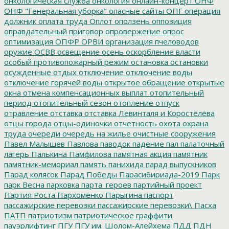
онкологическая служба
онкология
онлайн-концерт
ОНФ
ОНФ "Генеральная уборка"
опасные сайты
ОПГ
операция
должник
оплата труда
Оплот
оползень
оппозиция
оправдательный приговор
опровержение
опрос
оптимизация
ОПФР
ОРВИ
организация пчеловодов
оружие
ОСВВ
освещение
осень
оскорбление власти
особый противопожарный режим
остановка
остановки
осужденные
отдых
отключение
отключение воды
отключение горячей воды
открытое обращение
открытые
окна
отмена компенсационных выплат
отопительный
период
отопительный сезон
отопление
отпуск
отравление
отставка
отставка Левинталя и Коростелёва
отцы города
отцы-одиночки
отчетность
охота
охрана
труда
очереди
очередь на жилье
очистные сооружения
Павел Малышев
Павлова
паводок
падение
пал
палаточный
лагерь
Палькина
Памфилова
памятная акция
памятник
памятник-мемориал
память
панихида
парад выпускников
Парад колясок
Парад Победы
Парасибириада-2019
Парк
парк Весна
парковка
парта_героев
партийный проект
Партия Роста
Пархоменко
Парыгина
паспорт
пассажирские перевозки
пассажирские перевозки\
Пасха
ПАТП
патриотизм
патриотическое граффити
пауэрлифтинг
ПГУ
ПГУ им. Шолом-Алейхема
ПДД
ПДН