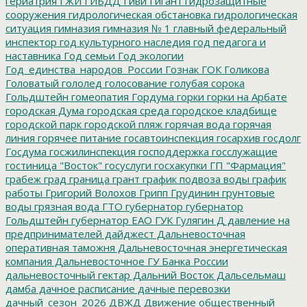
гериатрия
ГЖИ
ГИБДД
Гиви
Гигант
гидрозащитные
сооружения
гидрологическая обстановка
гидрологическая
ситуация
гимназия
гимназия № 1
главный федеральный
инспектор
год культурного наследия
год педагога и
наставника
Год семьи
Год экологии
Год_единства_народов_России
Гознак
ГОК
Голикова
Головатый
гололед
голосование
голубая сорока
Гольдштейн
гомеопатия
Гордума
горки
горки на Арбате
городская Дума
городская среда
городское кладбище
городской парк
городской пляж
горячая вода
горячая
линия
горячее питание
госавтоинспекция
госархив
госдолг
Госдума
госжилинспекция
господдержка
госслужащие
гостиница "Восток"
госуслуги
госхакупки
ГП "Фармация"
грабеж
град
граница
грант
график подвоза воды
график
работы
Григорий Волохов
Грипп
Грудинин
грунтовые
воды
грязная вода
ГТО
губернатор
губернатор
Гольдштейн
губернатор ЕАО
ГУК
Гулягин
Д
давление на
предпринимателей
дайджест
Дальневосточная
оперативная таможня
Дальневосточная энергетическая
компания
Дальневосточное ГУ Банка России
дальневосточный гектар
Дальний Восток
Дальсельмаш
дамба
дачное расписание
дачные перевозки
дачный_сезон_2026
ДВЖД
Движение общественный