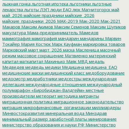
лыжная гонка
льготная ипотека
льготники
льготные
лекарства
льготы
ЛЭП
люди ЕАО
люк
Магнитогорск
май
май_2026
майские праздники
майские_2026
майские_праздники_2026
МАК-2019
Мак-2020
Мак-2021
Макаров
Максим Акимов
Максим Семенов
Максим Шупиков
макулатура
Мама-предприниматель
Мамедов
маммография
мамография
мандарин
мандарины
Марвин
Токайер
Мария Костюк
Марк Кауфман
маркировка товаров
Марковский
март
март_2026
маска
Масленица
масочный
режим
массовое сокращение
Матвиенко
материнский
капитал
маткапитал
Махинько
Маяк
МВД
медаль
Медведев
медведь
медики
Медицина
медицина_ЕАО
медицинские маски
медицинский класс
медоборудование
медосмотр
медработники
медсестры
международная
делегация
международные отношения
международный
полумарафон «Биробиджан-Валдгейм»
местные
производители
метеорит
методика
мигранты
миграционная политика
миграционное законодательство
миграция
микрофинансовые_организации
миллиардеры
Минвостокразвития
минеральная вода
Минздрав
минимальный размер заработной платы
минирование
министерство образования и науки РФ
Министерство