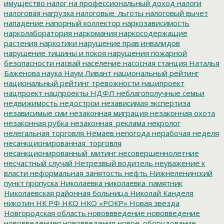
имущество
налог на профессиональный доход
налоги
налоговая нагрузка
налоговые_льготы
налоговый вычет
нападение
напорный коллектор
наркозависимость
нарколаборатория
наркомания
наркосодержащие
растения
наркотики
нарушение прав инвалидов
нарушение тишины и покоя
нарушения пожарной
безопасности
насвай
население
насосная станция
Наталья
Баженова
наука
Наум Ливант
национальный рейтинг
национальный рейтинг тревожности
наципроект
нацпроект
нацпроекты
НДФЛ
неблагополучные семьи
недвижимость
недострои
независимая экспертиза
независимые сми
незаконная миграция
незаконная охота
незаконная рубка
незаконная_реклама
некролог
нелегальная торговля
Немаев
непогода
нерабочая неделя
несанкционированная_торговля
несанкционированный_митинг
несовершеннолетние
несчастный случай
Нетрезвый водитель
неуважение к
власти
неформальная занятость
нефть
Нижнеленинский
пункт пропуска
Николаевка
николаевка_памятник
Николаевская районная больница
Николай Канделя
никотин
НК РФ
НКО
НКО «РОКР»
Новая звезда
Новгородская область
нововвведение
нововведение
нововведениея
нововведения
новое_оборудование