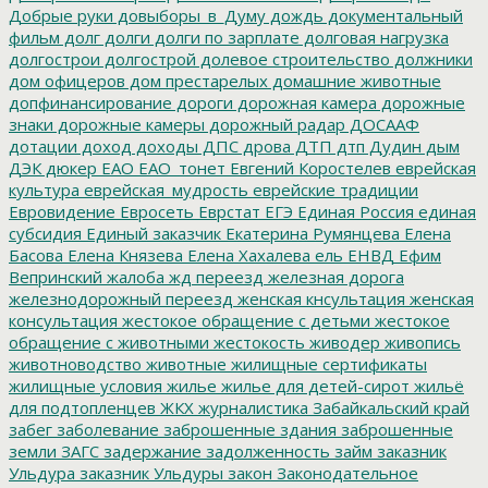
Добрые руки
довыборы_в_Думу
дождь
документальный
фильм
долг
долги
долги по зарплате
долговая нагрузка
долгострои
долгострой
долевое строительство
должники
дом офицеров
дом престарелых
домашние животные
допфинансирование
дороги
дорожная камера
дорожные
знаки
дорожные камеры
дорожный радар
ДОСААФ
дотации
доход
доходы
ДПС
дрова
ДТП
дтп
Дудин
дым
ДЭК
дюкер
ЕАО
ЕАО_тонет
Евгений Коростелев
еврейская
культура
еврейская_мудрость
еврейские традиции
Евровидение
Евросеть
Еврстат
ЕГЭ
Единая Россия
единая
субсидия
Единый заказчик
Екатерина Румянцева
Елена
Басова
Елена Князева
Елена Хахалева
ель
ЕНВД
Ефим
Вепринский
жалоба
жд переезд
железная дорога
железнодорожный переезд
женская кнсультация
женская
консультация
жестокое обращение с детьми
жестокое
обращение с животными
жестокость
живодер
живопись
животноводство
животные
жилищные сертификаты
жилищные условия
жилье
жилье для детей-сирот
жильё
для подтопленцев
ЖКХ
журналистика
Забайкальский край
забег
заболевание
заброшенные здания
заброшенные
земли
ЗАГС
задержание
задолженность
займ
заказник
Ульдура
заказник Ульдуры
закон
Законодательное