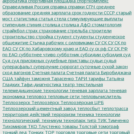
акробатика
спортивная площадка
спорткомплекс
Справедливая Россия
справка
справки
СПЧ
среднее
образование
средняя зарплата
срок годности
СССР
старый
мост
статистика
статья
стела
стимулирующие выплаты
стипендия
стихия
столица
столица ДфО
стоматология
страйкбол
страх
страхование
стрельба
строители
строительство
стройка
студент
студенты
студенческое
общежитие
Стычка рабочих с силовиками
СУ СК
СУ СК по
ЕАО
СУ СК по Хабаровскому краю и ЕАО
су ск рф
СУ СК РФ
по ЕАО
субботнее чтиво
субботник
субсидии
субсидия
суд
Суд
суд присяжных
судебные приставы
судьи
судья
суперасфальт
суперлуние
суррогат
суточные
сухой закон
сход вагонов
Счетная палата
Счетная палата Биробиджана
США
тайфун
таможня
Тарасенко
ТАРИ
тарифы
Татьяна
Гладких
Тафи-диагностика
театр
текстильная
телемедицинские технологии
теневая зарплата
теневая
экономика
тепловоз
тепловые сети
тепловычислитель
Теплоозерск
Теплоозёрск
Теплоозёрская ЦРБ
Теплоозерский цементный завод
теплосбыт
теплотрасса
территория действий
терроризм
техника
технологии
технологический_техникум
технопарк
тигр
ТИК
Тимченко
Тихомиров
ТКО
Тлустенко
товары
Толстой
томограф
тонкий лед
Тонких
ТОР
торговля
торговые сети
торговый