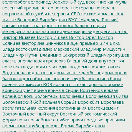
велопробег
велосипед
Верховный суд
весенние каникулы
весенний призыв
ветер
ветеран
ветераны
ветераны
пограничной службы
ветераны_СВО
ветхие дома
ветхое
жилье
Вечерний Биробиджан
ВЖС "Надежда России"
взрыв
взрыв газа
взрыв газового баллона
взрыв
метеорита
взятка
взятки
видеокамеры
видеорегистратор
Виктор Ишавев
Виктор Ишаев
Виктор Орёл
Виктор
Солнцев
викторина
Винников
вице-премьер
ВИЧ
ВККС
Владивосток
Владимир Марковский
Владимир Мишустин
Владимир Путин
Владимир Сахаровский
Владимир Якушев
власть
внеплановая проверка
Внешний долг
внутренняя
политика
вода
водители
водка
водоемы
водоисточник
Водоканал
водолазы
водоналивные дамбы
водонапорная
башня
водоснабжение
военная служба
военные сборы
военный комиссар
ВОЗ
возврат_стеклотары
возгорание
воинский учет
война
война в Сирии
Войтенков
вокзал
волейбол
волк
Волонтеры
Волочаевка
Волочаевская битва
Волочаевский бой
вольная борьба
Ворожбит
Воропаева
воспитательная колония
воспоминания
Востокцемент
Восточный военный округ
Восточный экономический
форум
врач
врачебные ошибки
врачи
вредные привычки
временные трубопроводы
Время Биробиджана
всемирный фестиваль молодежи и студентов