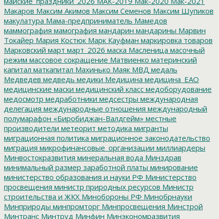
майские_праздники_2026
МАК-2019
Мак-2020
Мак-2021
Макаров
Максим Акимов
Максим Семенов
Максим Шупиков
макулатура
Мама-предприниматель
Мамедов
маммография
мамография
мандарин
мандарины
Марвин
Токайер
Мария Костюк
Марк Кауфман
маркировка товаров
Марковский
март
март_2026
маска
Масленица
масочный
режим
массовое сокращение
Матвиенко
материнский
капитал
маткапитал
Махинько
Маяк
МВД
медаль
Медведев
медведь
медики
Медицина
медицина_ЕАО
медицинские маски
медицинский класс
медоборудование
медосмотр
медработники
медсестры
международная
делегация
международные отношения
международный
полумарафон «Биробиджан-Валдгейм»
местные
производители
метеорит
методика
мигранты
миграционная политика
миграционное законодательство
миграция
микрофинансовые_организации
миллиардеры
Минвостокразвития
минеральная вода
Минздрав
минимальный размер заработной платы
минирование
министерство образования и науки РФ
Министерство
просвещения
министр природных ресурсов
Министр
строительства и ЖКХ
Минобороны РФ
Минобрнауки
Минприроды
минпромторг
Минпросвещения
Минстрой
Минтранс
Минтруд
Минфин
Минэкономразвития