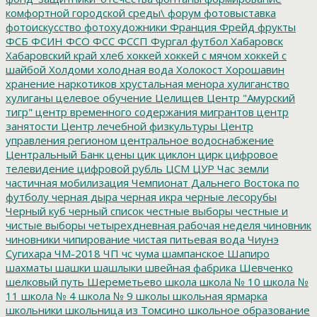
комфортной городской среды\
форум
фотовыставка
фотоискусство
фотохудожники
Франция
Фрейд
фрукты
ФСБ
ФСИН
ФСО
ФСС
ФССП
Фургал
футбол
Хабаровск
Хабаровский край
хлеб
хоккей
хоккей с мячом
хоккей с
шайбой
Холдоми
холодная вода
Холокост
Хорошавин
хранение наркотиков
хрустальная менора
хулиганство
хулиганы
целевое обучение
Целищев
Центр "Амурский
тигр"
центр временного содержания мигрантов
центр
занятости
Центр лечебной физкультуры
Центр
управления регионом
центральное водоснабжение
Центральный Банк
цены
цик
циклон
цирк
цифровое
телевидение
цифровой рубль
ЦСМ
ЦУР
Час земли
частичная мобилизация
Чемпионат Дальнего Востока по
футболу
черная дыра
черная икра
черные лесорубы
Черный куб
черный список
честные выборы
честные и
чистые выборы
четырехдневная рабочая неделя
чиновник
чиновники
чипирование
чистая питьевая вода
Чиунэ
Сугихара
ЧМ-2018
ЧП
чс
чума
шампанское
Шапиро
шахматы
шашки
шашлыки
швейная фабрика
Шевченко
шелковый путь
Шереметьево
школа
школа № 10
школа №
11
школа № 4
школа № 9
школы
школьная ярмарка
школьники
школьница из Томсино
школьное образование