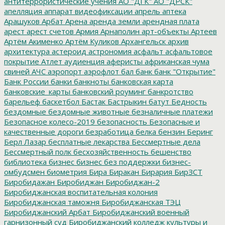
антитеррористические учения
АО "ДГК"
АО "ДРСК"
апелляция
аппарат видеофиксации
апрель
аптека
Арашуков
Арбат
Арена
аренда земли
арендная плата
арест
арест счетов
Армия
Арнаполин
арт-объекты
Артеев
Артём Акименко
Артём Куликов
Архангельск
архив
архитектура
астероид
астрономия
асфальт
асфальтовое
покрытие
Атлет
аудиенция
аферисты
африканская чума
свиней
АЧС
аэропорт
аэрофлот
бал
банк
банк "Открытие"
Банк России
банки
банкноты
банковская карта
банковские_карты
банковский роуминг
банкротство
барельеф
баскетбол
Бастак
Бастрыкин
батут
Бедность
бездомные
бездомные животные
безналичные платежи
Безопасное колесо-2019
безопасность
Безопасные и
качественные дороги
безработица
белка
бензин
Беринг
Берл Лазар
бесплатные лекарства
Бессмертные дела
Бессмертный полк
бесхозяйственность
бешенство
библиотека
бизнес
бизнес без поддержки
бизнес-
омбудсмен
биометрия
Бира
Биракан
Бирария
БирЗСТ
Биробидажан
Биробиджан
Биробиджан-2
Биробиджанская воспитательная колония
Биробиджанская таможня
Биробиджанская ТЭЦ
Биробиджанский Арбат
Биробиджанский военный
гарнизонный суд
Биробиджанский колледж культуры и