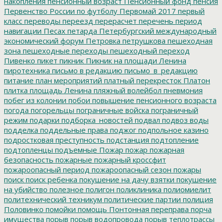
накопления
пенсионный возраст
Пенсионный фонд
пенсия
Первенство России по футболу
Первомай 2017
первый
класс
переводы
переезд
перерасчет
перечень
период
навигации
Песах
петарда
Петербургский международный
экономический форум
Петровка
петрушкова
пешеходная
зона
пешеходные переходы
пешеходный переход
Пивенко
пикет
пикник
Пикник на площади Ленина
пиротехника
письмо в редакцию
письмо_в_редакцию
питание
план мероприятий
платный перекресток
Платон
плитка
площадь Ленина
пляжный волейбол
пневмония
побег из колонии
побои
повышение пенсионного возраста
погода
погорельцы
пограничные войска
пограничный
режим
подарки
подборка_новостей
подвал
подвоз воды
подделка
поддельные права
поджог
подпольное казино
подростковая преступность
подстанция
подтопление
подтопленцы
подъемные
Пожар
пожар
пожарная
безопасность
пожарные
пожарный кроссфит
пожароопасный период
пожароопасный сезон
пожары
поиск
поиск ребенка
покушение на дачу взятки
покушение
на убийство
полезное
полигон
поликлиника
полиомиелит
политехнический техникум
политические партии
полиция
Половинко
помойки
помощь
Понтонная переправа
порча
имущества
порыв
порыв водопровода
порыв теплотрассы