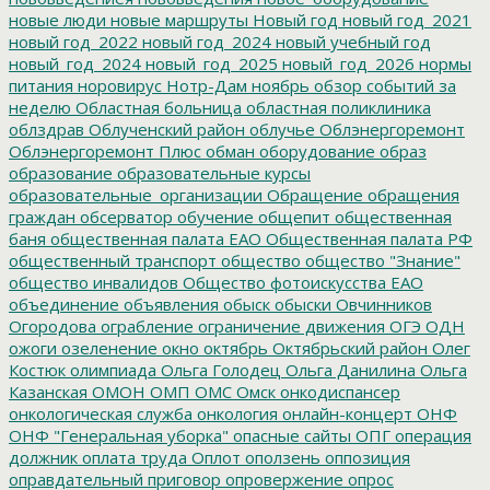
новые люди
новые маршруты
Новый год
новый год_2021
новый год_2022
новый год_2024
новый учебный год
новый_год_2024
новый_год_2025
новый_год_2026
нормы
питания
норовирус
Нотр-Дам
ноябрь
обзор событий за
неделю
Областная больница
областная поликлиника
облздрав
Облученский район
облучье
Облэнергоремонт
Облэнергоремонт Плюс
обман
оборудование
образ
образование
образовательные курсы
образовательные_организации
Обращение
обращения
граждан
обсерватор
обучение
общепит
общественная
баня
общественная палата ЕАО
Общественная палата РФ
общественный транспорт
общество
общество "Знание"
общество инвалидов
Общество фотоискусства ЕАО
объединение
объявления
обыск
обыски
Овчинников
Огородова
ограбление
ограничение движения
ОГЭ
ОДН
ожоги
озеленение
окно
октябрь
Октябрьский район
Олег
Костюк
олимпиада
Ольга Голодец
Ольга Данилина
Ольга
Казанская
ОМОН
ОМП
ОМС
Омск
онкодиспансер
онкологическая служба
онкология
онлайн-концерт
ОНФ
ОНФ "Генеральная уборка"
опасные сайты
ОПГ
операция
должник
оплата труда
Оплот
оползень
оппозиция
оправдательный приговор
опровержение
опрос