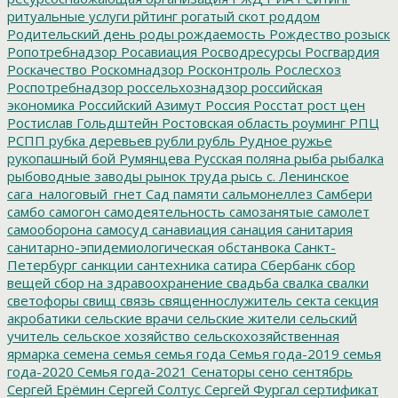
ритуальные услуги
рйтинг
рогатый скот
роддом
Родительский день
роды
рождаемость
Рождество
розыск
Ропотребнадзор
Росавиация
Росводресурсы
Росгвардия
Роскачество
Роскомнадзор
Росконтроль
Рослесхоз
Роспотребнадзор
россельхознадзор
российская
экономика
Российский Азимут
Россия
Росстат
рост цен
Ростислав Гольдштейн
Ростовская область
роуминг
РПЦ
РСПП
рубка деревьев
рубли
рубль
Рудное
ружье
рукопашный бой
Румянцева
Русская поляна
рыба
рыбалка
рыбоводные заводы
рынок труда
рысь
с. Ленинское
сага_налоговый_гнет
Сад памяти
сальмонеллез
Самбери
самбо
самогон
самодеятельность
самозанятые
самолет
самооборона
самосуд
санавиация
санация
санитария
санитарно-эпидемиологическая обстанвока
Санкт-
Петербург
санкции
сантехника
сатира
Сбербанк
сбор
вещей
сбор на здравоохранение
свадьба
свалка
свалки
светофоры
свищ
связь
священнослужитель
секта
секция
акробатики
сельские врачи
сельские жители
сельский
учитель
сельское хозяйство
сельскохозяйственная
ярмарка
семена
семья
семья года
Семья года-2019
семья
года-2020
Семья года-2021
Сенаторы
сено
сентябрь
Сергей Ерёмин
Сергей Солтус
Сергей Фургал
сертификат