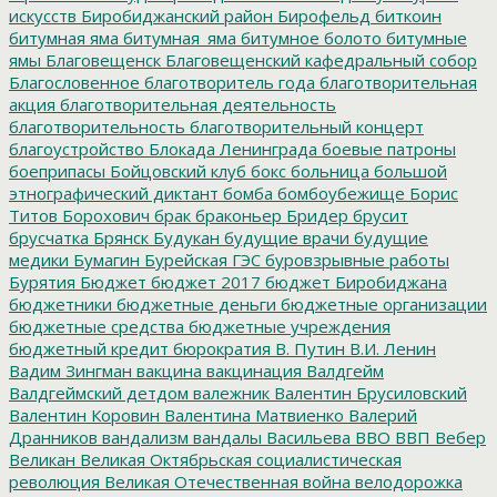
искусств
Биробиджанский район
Бирофельд
биткоин
битумная яма
битумная_яма
битумное болото
битумные
ямы
Благовещенск
Благовещенский кафедральный собор
Благословенное
благотворитель года
благотворительная
акция
благотворительная деятельность
благотворительность
благотворительный концерт
благоустройство
Блокада Ленинграда
боевые патроны
боеприпасы
Бойцовский клуб
бокс
больница
большой
этнографический диктант
бомба
бомбоубежище
Борис
Титов
Борохович
брак
браконьер
Бридер
брусит
брусчатка
Брянск
Будукан
будущие врачи
будущие
медики
Бумагин
Бурейская ГЭС
буровзрывные работы
Бурятия
Бюджет
бюджет 2017
бюджет Биробиджана
бюджетники
бюджетные деньги
бюджетные организации
бюджетные средства
бюджетные учреждения
бюджетный кредит
бюрократия
В. Путин
В.И. Ленин
Вадим Зингман
вакцина
вакцинация
Валдгейм
Валдгеймский детдом
валежник
Валентин Брусиловский
Валентин Коровин
Валентина Матвиенко
Валерий
Дранников
вандализм
вандалы
Васильева
ВВО
ВВП
Вебер
Великан
Великая Октябрьская социалистическая
революция
Великая Отечественная война
велодорожка