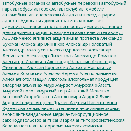
автобусные остановки
автобусные перевозки
автобусный
парк
автобусы
автовокзал
автоклуб
автомобили
автомобиль
автоперевозки
Агада
агитпоезд
аграрии
адвокат
Адвокаты
административная комиссия
административная ответственность
административное
дело
администрация президента
азартные игры
азимут
АЗС
Акименко
активист
акция
акция протеста
Александр
Буксман
Александр Винников
Александр Головатый
Александр Золотухин
Александр Козлов
Александр
Левинталь
Александр Ливенталь
Александр Романов
Александр Соловьев
Александр Чаплыгин
Александра
Филиппова
Алексей Корниенко
Алексей Навальный
Алексей Хозяйский
Алексей Черный
Алеппо
алименты
Алиса
алкоголизация
Алкоголь
алкогольная продукция
аллергия
альманах
Амур
Амурзет
Амурская область
Амурский полоз
амурский тигр
Анатолий Мелешко
Анатолий Скоробогатов
Ангелы мира
Андрей Бялик
Андрей Голубь
Андрей Драчев
Андрей Пивенко
Анна
Кузнецова
аномальное потепление
анонимные звонки
анонс
антивандальные меры
антикоррупционное
законодательство
антисанитария
антитеррористическая
безопасность
антитеррористическая комиссия