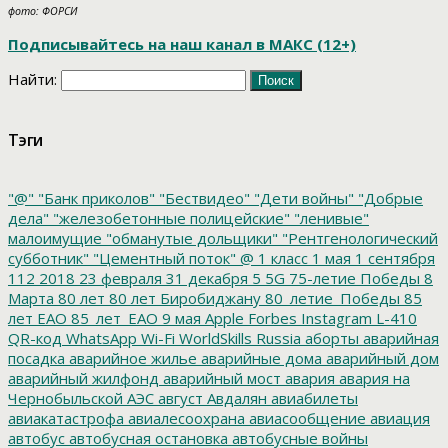
фото: ФОРСИ
Подписывайтесь на наш канал в МАКС (12+)
Найти:
Тэги
"@"
"Банк приколов"
"Бествидео"
"Дети войны"
"Добрые
дела"
"железобетонные полицейские"
"ленивые"
малоимущие
"обманутые дольщики"
"Рентгенологический
субботник"
"Цементный поток"
@
1 класс
1 мая
1 сентября
112
2018
23 февраля
31 декабря
5
5G
75-летие Победы
8
Марта
80 лет
80 лет Биробиджану
80_летие_Победы
85
лет ЕАО
85_лет_ЕАО
9 мая
Apple
Forbes
Instagram
L-410
QR-код
WhatsApp
Wi-Fi
WorldSkills Russia
аборты
аварийная
посадка
аварийное жилье
аварийные дома
аварийный дом
аварийный жилфонд
аварийный мост
авария
авария на
Чернобыльской АЭС
август
Авдалян
авиабилеты
авиакатастрофа
авиалесоохрана
авиасообщение
авиация
автобус
автобусная остановка
автобусные войны