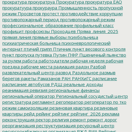
прократура
прокуратруа
Прокуратура
прокуратура ЕАО
прокуратуура
прокураура
Промышленность
пропускной
режим
Просветов
протест
противодействие коррупции
противопожарный период
противопожарный режим
профессиональное_образование
профильный класс
профицит
профсоюзы
Проходцев
Пряма_линия_2025
прямая линия
прямые выборы
психбольница
психиатрическая больница
психоневрологический
интернат
птичий грипп
Птичник
пункт весового контроля
пункт пропуска
путевка
Путин
ПФР
Пшеничный
пьянство
за рулем
работа
работодатели
рабочая неделя
рабочая
поездка
рабочие места
радиация
радон
Разбой
развлекательный центр
развод
Раздольное
размыв
берегов
ракеты
Рамазанов
РАН
РАНХиГС
расписание
расписание автобусов
РДШ
реальные доходы
реанимация
ревизия
региональные финансы
региональный оператор
Региональный сосудистый центр
регистратура
регламент
регоператор
регоператор по тко
режим самоизоляции
резиновая квартира
резиновые
квартиры
рейд
рейинг
рейтинг
рейтинг_2026
реклама
реконструкция
ректор
религия
ремонт
ремонт дорог
реорганизация
реструктуризация
ресурсный центр
ресурсоснабжающая организация
РЖД
РИА Рейтинг