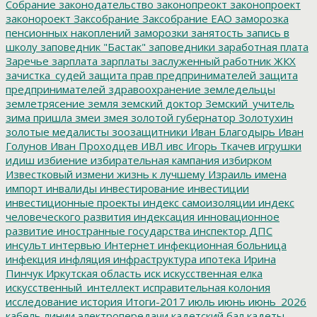
Собрание
законодательство
законопреокт
законопроект
законороект
Заксобрание
Заксобрание ЕАО
заморозка
пенсионных накоплений
заморозки
занятость
запись в
школу
заповедник "Бастак"
заповедники
заработная плата
Заречье
зарплата
зарплаты
заслуженный работник ЖКХ
зачистка_судей
защита прав предпринимателей
защита
предпринимателей
здравоохранение
земледельцы
землетрясение
земля
земский доктор
Земский_учитель
зима пришла
змеи
змея
золотой губернатор
Золотухин
золотые медалисты
зоозащитники
Иван Благодырь
Иван
Голунов
Иван Проходцев
ИВЛ
ивс
Игорь Ткачев
игрушки
идиш
избиение
избирательная кампания
избирком
Известковый
измени жизнь к лучшему
Израиль
имена
импорт
инвалиды
инвестирование
инвестиции
инвестиционные проекты
индекс самоизоляции
индекс
человеческого развития
индексация
инновационное
развитие
иностранные государства
инспектор ДПС
инсульт
интервью
Интернет
инфекционная больница
инфекция
инфляция
инфраструктура
ипотека
Ирина
Пинчук
Иркутская область
иск
искусственная елка
искусственный_интеллект
исправительная колония
исследование
история
Итоги-2017
июль
июнь
июнь_2026
кабель линии электропередачи
кадетский бал
кадеты