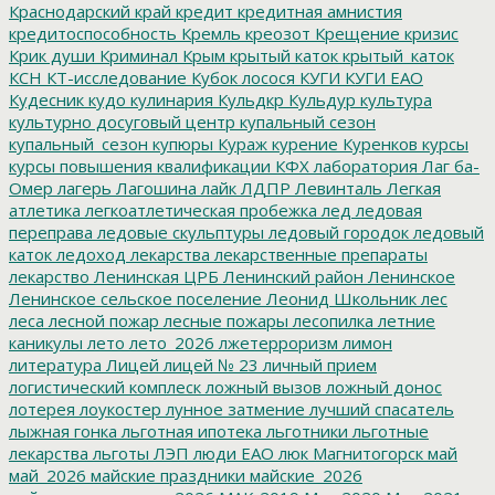
Краснодарский край
кредит
кредитная амнистия
кредитоспособность
Кремль
креозот
Крещение
кризис
Крик души
Криминал
Крым
крытый каток
крытый_каток
КСН
КТ-исследование
Кубок лосося
КУГИ
КУГИ ЕАО
Кудесник
кудо
кулинария
Кульдкр
Кульдур
культура
культурно досуговый центр
купальный сезон
купальный_сезон
купюры
Кураж
курение
Куренков
курсы
курсы повышения квалификации
КФХ
лаборатория
Лаг ба-
Омер
лагерь
Лагошина
лайк
ЛДПР
Левинталь
Легкая
атлетика
легкоатлетическая пробежка
лед
ледовая
переправа
ледовые скульптуры
ледовый городок
ледовый
каток
ледоход
лекарства
лекарственные препараты
лекарство
Ленинская ЦРБ
Ленинский район
Ленинское
Ленинское сельское поселение
Леонид Школьник
лес
леса
лесной пожар
лесные пожары
лесопилка
летние
каникулы
лето
лето_2026
лжетерроризм
лимон
литература
Лицей
лицей № 23
личный прием
логистический комплеск
ложный вызов
ложный донос
лотерея
лоукостер
лунное затмение
лучший спасатель
лыжная гонка
льготная ипотека
льготники
льготные
лекарства
льготы
ЛЭП
люди ЕАО
люк
Магнитогорск
май
май_2026
майские праздники
майские_2026