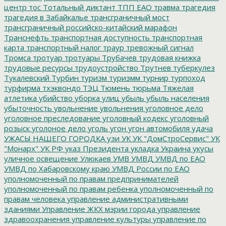
центр
тос
Тотальный диктант
ТПП ЕАО
травма
трагедия
трагедия в Забайкалье
трансграничный мост
трансграничный российско-китайский марафон
Транснефть
транспортная доступность
транспортная
карта
транспортный налог
траур
тревожный сигнал
Тромса
тротуар
тротуары
Трубачев
трудовая книжка
трудовые ресурсы
трудоустройство
Трутнев
туберкулез
Тукалевский
Турбин
туризм
туризмм
турнир
турпоход
турфирма
тхэквондо
ТЭЦ
Тюмень
тюрьма
Тяжелая
атлетика
убийство
уборка улиц
убыль
убыль населения
убыточность
увольнение
увольнения
уголовное дело
уголовное преследование
уголовный кодекс
уголовный
розыск
уголоное дело
уголь
угон
угон автомобиля
удача
УЖАСЫ НАШЕГО ГОРОДКА
узи
УК
УК "ДомСтроСервис"
УК
"Монарх"
УК РФ
указ Президента
укладка
Украина
укусы
уличное освещение
Улюкаев
УМВ
УМВД
УМВД по ЕАО
УМВД по Хабаровскому краю
УМВД России по ЕАО
уполномоченный по правам предпринимателей
уполномоченный по правам ребенка
уполномоченный по
правам человека
управление административными
зданиями
Управление ЖКХ мэрии города
управление
здравоохранения
управление культуры
управление по