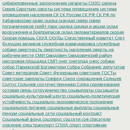
сибиреязвенные захоронения
сигареты
СИЗО
сирена
Сирия
Сироткин
сироты
система оповещения
система
оповещения населения
СК
СК России
СК РФ
СК РФ по
Хабаровскому краю
сказка
скандал
сквер
сквер
пограничников
скейт-парк
скидка
скидки и акции
склад
вооружения и боеприпасов
склад пиломатериалов
скорая
Скорая помощь
СКУД
СКУДы
Следственный комитет
Слет
будущих медиков
служебная командировка
служебные
собаки
смертность
смертность населения
смерть на
рабочем месте
СМИ
Смидович
Смидовичский район
смотровая площадка
СМП
снег
снегопад
снюс
собаки
собор Парижской Богоматери
Собра
Собрание депутатов
Совет ветеранов
Совет Федерации
советские ГОСТы
советские зарплаты
Совфед
Сокол
сокращения
Солнцев
Солтус
Солцнев
соотечественники
Сопка
соревнования
сотовая связь
сотрудничество
соцвыплаты
соцзащита
социально-культурный центр
социально-политическая
устойчивость
социально-экономическое положение
социальное питание
социальные выплаты
социальные
пенсии
социальные сети
социальный контракт
Социальный фонд
соцопрос
соцсети
соя
спасатели
спасение
спецтранспорт
СПИД
спорт
спортивная