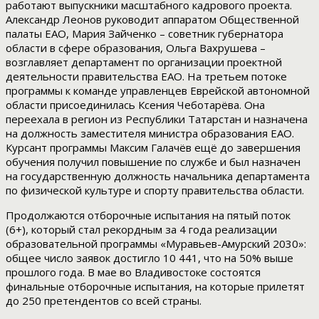
работают выпускники масштабного кадрового проекта.
Александр Леонов руководит аппаратом Общественной
палаты ЕАО, Мария Зайченко – советник губернатора
области в сфере образования, Ольга Вахрушева –
возглавляет департамент по организации проектной
деятельности правительства ЕАО. На третьем потоке
программы к команде управленцев Еврейской автономной
области присоединилась Ксения Чеботарёва. Она
переехала в регион из Республики Татарстан и назначена
на должность заместителя министра образования ЕАО.
Курсант программы Максим Галачёв ещё до завершения
обучения получил повышение по службе и был назначен
на государственную должность начальника департамента
по физической культуре и спорту правительства области.
Продолжаются отборочные испытания на пятый поток
(6+), который стал рекордным за 4 года реализации
образовательной программы «Муравьев-Амурский 2030»:
общее число заявок достигло 10 441, что на 50% выше
прошлого года. В мае во Владивостоке состоятся
финальные отборочные испытания, на которые прилетят
до 250 претендентов со всей страны.