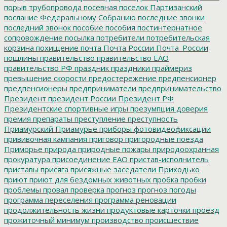
порыв трубопровода
посевная
поселок Партизанский
послание Федеральному Собранию
последние звонки
последний звонок
пособие
пособия
постинтернатное
сопровождение
посылка
потребители
потребительская
корзина
похищение
почта
Почта России
Почта_России
пошлины
правительство
правительство ЕАО
правительство РФ
праздник
праздники
праймериз
превышение скорости
предостережение
предпенсионер
предпенсионеры
предприниматели
предпринимательство
Президент
президент России
Президент РФ
Президентские спортивные игры
презумпция доверия
премия
препараты
преступление
преступность
Приамурский
Приамурье
приборы фотовидеофиксации
прививочная кампания
приговор
пригородные поезда
Приморье
природа
природные пожары
природоохранная
прокуратура
присоединение ЕАО
пристав-исполнитель
приставы
присяга
присяжные заседатели
Приходько
приют
приют для бездомных животных
пробка
пробки
проблемы
провал
проверка
прогноз
прогноз погоды
программа переселения
программа реновации
продолжительность жизни
продуктовые карточки
проезд
прожиточный минимум
производство
происшествие