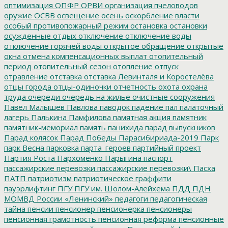
оптимизация
ОПФР
ОРВИ
организация пчеловодов
оружие
ОСВВ
освещение
осень
оскорбление власти
особый противопожарный режим
остановка
остановки
осужденные
отдых
отключение
отключение воды
отключение горячей воды
открытое обращение
открытые
окна
отмена компенсационных выплат
отопительный
период
отопительный сезон
отопление
отпуск
отравление
отставка
отставка Левинталя и Коростелёва
отцы города
отцы-одиночки
отчетность
охота
охрана
труда
очереди
очередь на жилье
очистные сооружения
Павел Малышев
Павлова
паводок
падение
пал
палаточный
лагерь
Палькина
Памфилова
памятная акция
памятник
памятник-мемориал
память
панихида
парад выпускников
Парад колясок
Парад Победы
Парасибириада-2019
Парк
парк Весна
парковка
парта_героев
партийный проект
Партия Роста
Пархоменко
Парыгина
паспорт
пассажирские перевозки
пассажирские перевозки\
Пасха
ПАТП
патриотизм
патриотическое граффити
пауэрлифтинг
ПГУ
ПГУ им. Шолом-Алейхема
ПДД
ПДН
МОМВД России «Ленинский»
педагоги
педагогическая
тайна
пенсии
пенсионер
пенсионерка
пенсионеры
пенсионная грамотность
пенсионная реформа
пенсионные