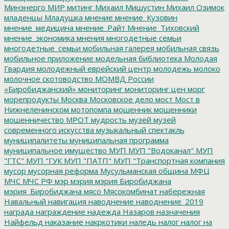
Минэнерго
МИР
митинг
Михаил Мишустин
Михаил Озимок
младенцы
Младушка
мнение
мнение_Кузовин
мнение_медицина
мнение_Райт
Мнение_Тиховский
мнение_экономика
мнения
многодетные семьи
многодетные_семьи
мобильная галерея
мобильная связь
мобильное приложение
модельная библиотека
Молодая
Гвардия
молодежный еврейский центр
молодежь
молоко
молочное скотоводство
МОМВД России
«Биробиджанский»
мониторинг
мониторинг цен
морг
морепродукты
Москва
Московское дело
мост
Мост в
Нижнеленинском
мотопомпа
мошенник
мошенники
мошенничество
МРОТ
мудрость
музей
музей
современного искусства
музыкальный спектакль
муниципалитеты
муниципальная программа
муниципальное имущество
МУП
МУП "Водоканал"
МУП
"ГТС"
МУП "ГУК
МУП "ПАТП"
МУП "Транспортная компания
мусор
мусорная реформа
Мусульманская община
МФЦ
МЧС
МЧС РФ
мэр
мэрия
мэрия Биробиджана
мэрия_Биробиджана
мясо
Мясокомбинат
набережная
Навальный
навигация
наводнение
наводнение_2019
награда
награждение
надежда
Назаров
назначения
Найфельд
наказание
накркотики
наледь
налог
налог на