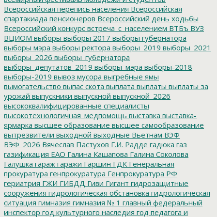
Всероссийская перепись населения
Всероссийская
спартакиада пенсионеров
Всероссийский день ходьбы
Всероссийский конкурс
встреча_с_населением
ВТБъ
ВУЗ
ВЦИОМ
выборы
выборы 2017
выборы губернатора
выборы мэра
выборы ректора
выборы_2019
выборы_2021
выборы_2026
выборы_губернатора
выборы_депутатов_2019
выборы_мэра
выборы-2018
выборы-2019
вывоз мусора
выгребные ямы
вымогательство
выпас скота
выплата
выплаты
выплаты за
урожай
выпускники
выпускной
выпускной_2026
высококвалифицированные специалисты
высокотехнологичная_медпомощь
выставка
выставка-
ярмарка
высшее образование
высшее самообразование
вытрезвители
выходной
выходные
Вьетнам
ВЭФ
ВЭФ_2026
Вячеслав Пастухов
Г.И. Радде
гадюка
газ
газификация ЕАО
Галина Кашапова
Галина Соколова
Галушка
гараж
гаражи
Гаршин
ГДК
Генеральная
прокуратура
генпрокуратура
Генпрокуратура РФ
гериатрия
ГЖИ
ГИБДД
Гиви
Гигант
гидрозащитные
сооружения
гидрологическая обстановка
гидрологическая
ситуация
гимназия
гимназия № 1
главный федеральный
инспектор
год культурного наследия
год педагога и