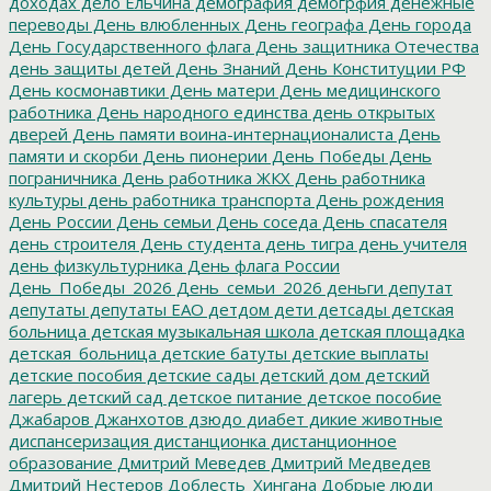
доходах
дело Ельчина
демография
демогрфия
денежные
переводы
День влюбленных
День географа
День города
День Государственного флага
День защитника Отечества
день защиты детей
День Знаний
День Конституции РФ
День космонавтики
День матери
День медицинского
работника
День народного единства
день открытых
дверей
День памяти воина-интернационалиста
День
памяти и скорби
День пионерии
День Победы
День
пограничника
День работника ЖКХ
День работника
культуры
день работника транспорта
День рождения
День России
День семьи
День соседа
День спасателя
день строителя
День студента
день тигра
день учителя
день физкультурника
День флага России
День_Победы_2026
День_семьи_2026
деньги
депутат
депутаты
депутаты ЕАО
детдом
дети
детсады
детская
больница
детская музыкальная школа
детская площадка
детская_больница
детские батуты
детские выплаты
детские пособия
детские сады
детский дом
детский
лагерь
детский сад
детское питание
детское пособие
Джабаров
Джанхотов
дзюдо
диабет
дикие животные
диспансеризация
дистанционка
дистанционное
образование
Дмитрий Меведев
Дмитрий Медведев
Дмитрий Нестеров
Доблесть_Хингана
Добрые люди