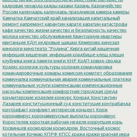
кадровая чехарда
кадры
казаки
Казань
Казначейство
России
календарь
календарь праздников
камера
камеры
Камчатка
Камчатский край
канализация
капитальный
ремонт
капремонт
карантин
карате
каратин
катастрофа
кафе
качество жизни
качество и безопасность
качество
молока
качество обслуживания
Кванториум
квартиры
квитанция
КДН
кедровые шишки
Кемерово
кинозал
кинологи
кинотеатр "Родина"
Кирга
китай
кишечная
инфекция
кишечная_инфекция
кладбище
клещ
клещи
клубника
книга памяти
книги
КНР
КоАП
ковид-сводка
Кодекс
колледж культуры
колония
командировка
командировочные
комары
комиссия
комитет образования
коммуналка
коммунальная авария
коммунальные платежи
коммунальные услуги
компенсации
компенсационные
расходы
компенсация
комфортная городская среда
кондитерские изделия
конкурс
Конрад
Константин
Лазарев
конституционный суд
конституция
контрабанда
контрафакт
конфликт интересов
концерт
Корж
коронавирус
коронавирусные выплаты
коронаврус
Коростелев
короткая рабочая неделя
коррупция
корь
Косвинцев
космодром
космодром_Восточный
космос
котельная
Кочмар
КПРФ
КПСС
кража
кражи
красная икра