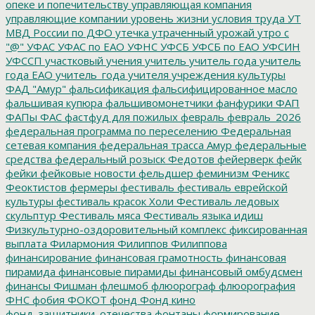
опеке и попечительству
управляющая компания
управляющие компании
уровень жизни
условия труда
УТ
МВД России по ДФО
утечка
утраченный урожай
утро с
"@"
УФАС
УФАС по ЕАО
УФНС
УФСБ
УФСБ по ЕАО
УФСИН
УФССП
участковый
учения
учитель
учитель года
учитель
года ЕАО
учитель_года
учителя
учреждения культуры
ФАД "Амур"
фальсификация
фальсифицированное масло
фальшивая купюра
фальшивомонетчики
фанфурики
ФАП
ФАПы
ФАС
фастфуд для пожилых
февраль
февраль_2026
федеральная программа по переселению
Федеральная
сетевая компания
федеральная трасса Амур
федеральные
средства
федеральный розыск
Федотов
фейерверк
фейк
фейки
фейковые новости
фельдшер
феминизм
Феникс
Феоктистов
фермеры
фестиваль
фестиваль еврейской
культуры
фестиваль красок Холи
Фестиваль ледовых
скульптур
Фестиваль мяса
Фестиваль языка идиш
Физкультурно-оздоровительный комплекс
фиксированная
выплата
Филармония
Филиппов
Филиппова
финансирование
финансовая грамотность
финансовая
пирамида
финансовые пирамиды
финансовый омбудсмен
финансы
Фишман
флешмоб
флюорограф
флюорография
ФНС
фобия
ФОКОТ
фонд
Фонд кино
фонд_защитники_отечества
фонтаны
формирование