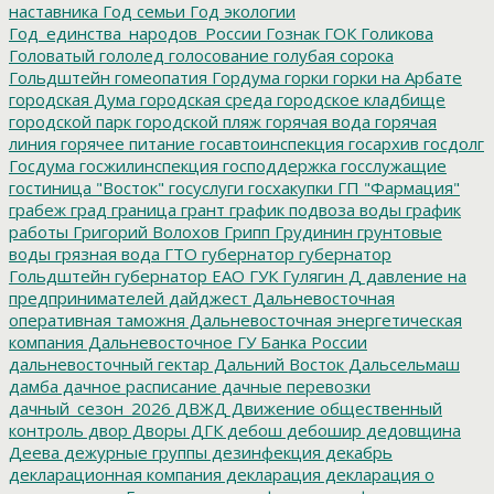
наставника
Год семьи
Год экологии
Год_единства_народов_России
Гознак
ГОК
Голикова
Головатый
гололед
голосование
голубая сорока
Гольдштейн
гомеопатия
Гордума
горки
горки на Арбате
городская Дума
городская среда
городское кладбище
городской парк
городской пляж
горячая вода
горячая
линия
горячее питание
госавтоинспекция
госархив
госдолг
Госдума
госжилинспекция
господдержка
госслужащие
гостиница "Восток"
госуслуги
госхакупки
ГП "Фармация"
грабеж
град
граница
грант
график подвоза воды
график
работы
Григорий Волохов
Грипп
Грудинин
грунтовые
воды
грязная вода
ГТО
губернатор
губернатор
Гольдштейн
губернатор ЕАО
ГУК
Гулягин
Д
давление на
предпринимателей
дайджест
Дальневосточная
оперативная таможня
Дальневосточная энергетическая
компания
Дальневосточное ГУ Банка России
дальневосточный гектар
Дальний Восток
Дальсельмаш
дамба
дачное расписание
дачные перевозки
дачный_сезон_2026
ДВЖД
Движение общественный
контроль
двор
Дворы
ДГК
дебош
дебошир
дедовщина
Деева
дежурные группы
дезинфекция
декабрь
декларационная компания
декларация
декларация о