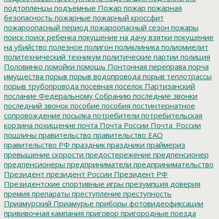
подтопленцы
подъемные
Пожар
пожар
пожарная
безопасность
пожарные
пожарный кроссфит
пожароопасный период
пожароопасный сезон
пожары
поиск
поиск ребенка
покушение на дачу взятки
покушение
на убийство
полезное
полигон
поликлиника
полиомиелит
политехнический техникум
политические партии
полиция
Половинко
помойки
помощь
Понтонная переправа
порча
имущества
порыв
порыв водопровода
порыв теплотрассы
порыв трубопровода
посевная
поселок Партизанский
послание Федеральному Собранию
последние звонки
последний звонок
пособие
пособия
постинтернатное
сопровождение
посылка
потребители
потребительская
корзина
похищение
почта
Почта России
Почта_России
пошлины
правительство
правительство ЕАО
правительство РФ
праздник
праздники
праймериз
превышение скорости
предостережение
предпенсионер
предпенсионеры
предприниматели
предпринимательство
Президент
президент России
Президент РФ
Президентские спортивные игры
презумпция доверия
премия
препараты
преступление
преступность
Приамурский
Приамурье
приборы фотовидеофиксации
прививочная кампания
приговор
пригородные поезда