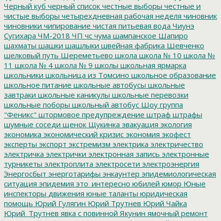
Черный куб
черный список
честные выборы
честные и
чистые выборы
четырехдневная рабочая неделя
чиновник
чиновники
чипирование
чистая питьевая вода
Чиунэ
Сугихара
ЧМ-2018
ЧП
чс
чума
шампанское
Шапиро
шахматы
шашки
шашлыки
швейная фабрика
Шевченко
шелковый путь
Шереметьево
школа
школа № 10
школа №
11
школа № 4
школа № 9
школы
школьная ярмарка
школьники
школьница из Томсино
школьное образование
школьное питание
школьные автобусы
школьные
завтраки
школьные каникулы
школьные перевозки
школьные поборы
школьный автобус
Шоу группа
"Феникс"
штормовое предупреждение
штраф
штрафы
шумные соседи
щенок
Щукинка
эвакуация
экология
экономика
экономический кризис
экономия
экофест
эксперты
экспорт
экстремизм
электрика
электричество
электричка
электрички
электронная запись
электронные
турникеты
электроплита
электросети
электроэнергия
Энергосбыт
энерготарифы
энкаунтер
эпидемиологическая
ситуация
эпидемия
это_интересно
юбилей
юмор
Юные
инспекторы движения
юные таланты
юридическая
помощь
Юрий Гулягин
Юрий Трутнев
Юрий Чайка
Юрий_Трутнев
явка с повинной
Якунин
ямочный ремонт