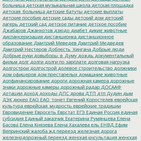
больница
детская музыкальная школа
детская площадка
детская_больница
детские батуты
детские выплаты
детские пособия
детские сады
детский дом
детский
лагерь
детский сад
детское питание
детское пособие
Джабаров
Джанхотов
дзюдо
диабет
дикие животные
диспансеризация
дистанционка
дистанционное
образование
Дмитрий Меведев
Дмитрий Медведев
Дмитрий Нестеров
Доблесть_Хингана
Добрые люди
Добрые руки
довыборы_в_Думу
дождь
документальный
фильм
долг
долги
долги по зарплате
долговая нагрузка
долгострои
долгострой
долевое строительство
должники
дом офицеров
дом престарелых
домашние животные
допфинансирование
дороги
дорожная камера
дорожные
знаки
дорожные камеры
дорожный радар
ДОСААФ
дотации
доход
доходы
ДПС
дрова
ДТП
дтп
Дудин
дым
ДЭК
дюкер
ЕАО
ЕАО_тонет
Евгений Коростелев
еврейская
культура
еврейская_мудрость
еврейские традиции
Евровидение
Евросеть
Еврстат
ЕГЭ
Единая Россия
единая
субсидия
Единый заказчик
Екатерина Румянцева
Елена
Басова
Елена Князева
Елена Хахалева
ель
ЕНВД
Ефим
Вепринский
жалоба
жд переезд
железная дорога
железнодорожный переезд
женская кнсультация
женская