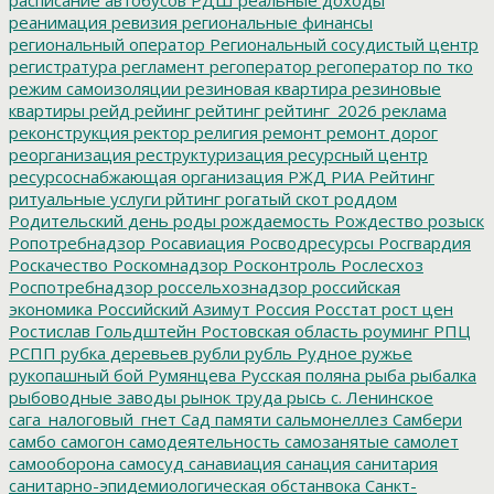
расписание автобусов
РДШ
реальные доходы
реанимация
ревизия
региональные финансы
региональный оператор
Региональный сосудистый центр
регистратура
регламент
регоператор
регоператор по тко
режим самоизоляции
резиновая квартира
резиновые
квартиры
рейд
рейинг
рейтинг
рейтинг_2026
реклама
реконструкция
ректор
религия
ремонт
ремонт дорог
реорганизация
реструктуризация
ресурсный центр
ресурсоснабжающая организация
РЖД
РИА Рейтинг
ритуальные услуги
рйтинг
рогатый скот
роддом
Родительский день
роды
рождаемость
Рождество
розыск
Ропотребнадзор
Росавиация
Росводресурсы
Росгвардия
Роскачество
Роскомнадзор
Росконтроль
Рослесхоз
Роспотребнадзор
россельхознадзор
российская
экономика
Российский Азимут
Россия
Росстат
рост цен
Ростислав Гольдштейн
Ростовская область
роуминг
РПЦ
РСПП
рубка деревьев
рубли
рубль
Рудное
ружье
рукопашный бой
Румянцева
Русская поляна
рыба
рыбалка
рыбоводные заводы
рынок труда
рысь
с. Ленинское
сага_налоговый_гнет
Сад памяти
сальмонеллез
Самбери
самбо
самогон
самодеятельность
самозанятые
самолет
самооборона
самосуд
санавиация
санация
санитария
санитарно-эпидемиологическая обстанвока
Санкт-