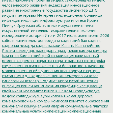
инвестиционные проекты
индекс самоизоляции
индекс
человеческого развития
индексация
инновационное
развитие
иностранные государства
инспектор ДПС
инсульт
интервью
Интернет
инфекционная больница
инфекция
инфляция
инфраструктура
ипотека
Ирина
Пинчук
Иркутская область
иск
искусственная елка
искусственный_интеллект
исправительная колония
исследование
история
Итоги-2017
июль
июнь
июнь_2026
кабель линии электропередачи
кадетский бал
кадеты
кадровая чехарда
кадры
казаки
Казань
Казначейство
России
календарь
календарь праздников
камера
камеры
Камчатка
Камчатский край
канализация
капитальный
ремонт
капремонт
карантин
карате
каратин
катастрофа
кафе
качество жизни
качество и безопасность
качество
молока
качество обслуживания
Кванториум
квартиры
квитанция
КДН
кедровые шишки
Кемерово
кинозал
кинологи
кинотеатр "Родина"
Кирга
китай
кишечная
инфекция
кишечная_инфекция
кладбище
клещ
клещи
клубника
книга памяти
книги
КНР
КоАП
ковид-сводка
Кодекс
колледж культуры
колония
командировка
командировочные
комары
комиссия
комитет образования
коммуналка
коммунальная авария
коммунальные платежи
коммунальные услуги
компенсации
компенсационные