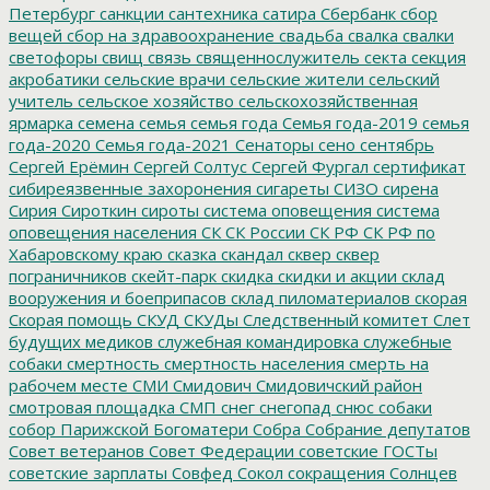
Петербург
санкции
сантехника
сатира
Сбербанк
сбор
вещей
сбор на здравоохранение
свадьба
свалка
свалки
светофоры
свищ
связь
священнослужитель
секта
секция
акробатики
сельские врачи
сельские жители
сельский
учитель
сельское хозяйство
сельскохозяйственная
ярмарка
семена
семья
семья года
Семья года-2019
семья
года-2020
Семья года-2021
Сенаторы
сено
сентябрь
Сергей Ерёмин
Сергей Солтус
Сергей Фургал
сертификат
сибиреязвенные захоронения
сигареты
СИЗО
сирена
Сирия
Сироткин
сироты
система оповещения
система
оповещения населения
СК
СК России
СК РФ
СК РФ по
Хабаровскому краю
сказка
скандал
сквер
сквер
пограничников
скейт-парк
скидка
скидки и акции
склад
вооружения и боеприпасов
склад пиломатериалов
скорая
Скорая помощь
СКУД
СКУДы
Следственный комитет
Слет
будущих медиков
служебная командировка
служебные
собаки
смертность
смертность населения
смерть на
рабочем месте
СМИ
Смидович
Смидовичский район
смотровая площадка
СМП
снег
снегопад
снюс
собаки
собор Парижской Богоматери
Собра
Собрание депутатов
Совет ветеранов
Совет Федерации
советские ГОСТы
советские зарплаты
Совфед
Сокол
сокращения
Солнцев