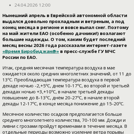
24.04.2026 12:00
Нынешний апрель в Еврейской автономной области
выдался довольно прохладным и ветреным, а под
конец месяца в регионе и вовсе выпал снег. Поэтому
на май жители ЕАО (особенно дачники!) возлагают
большие надежды. О том, каким будет последний
месяц весны 2026 года рассказали интернет-газете
«Время Биробиджан@»
в пресс-службе ГУ МЧС
России по ЕАО.
Итак, средняя месячная температура воздуха в мае
ожидается около средних многолетних значений, от 11 до
13ºС. Преобладающая температура воздуха в первой
декаде ночью -2,+5ºС, днем 10-17ºС, во второй и третьей
декадах ночью +3,+10ºС, в начале третьей декады
повышение до 8-13ºС, днём 20-27ºС, в начале второй
декады 12-17ºС, в конце месяца понижение до 15-20ºС.
Месячное количество осадков предполагается больше
среднего многолетнего количества, 70-100 мм. Дожди и
ливни с грозами пройдут временами в течение месяца. В
отдельные периоды возможно усиление ветра порывы