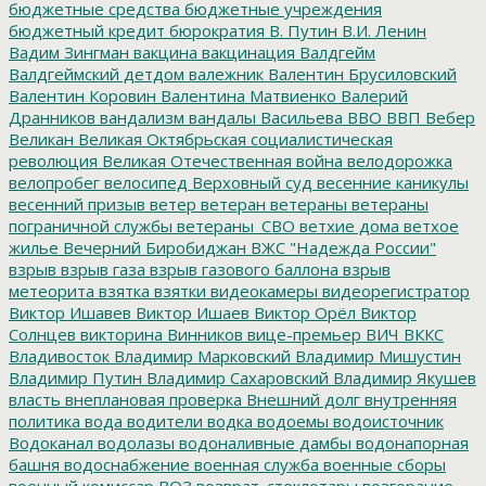
бюджетные средства
бюджетные учреждения
бюджетный кредит
бюрократия
В. Путин
В.И. Ленин
Вадим Зингман
вакцина
вакцинация
Валдгейм
Валдгеймский детдом
валежник
Валентин Брусиловский
Валентин Коровин
Валентина Матвиенко
Валерий
Дранников
вандализм
вандалы
Васильева
ВВО
ВВП
Вебер
Великан
Великая Октябрьская социалистическая
революция
Великая Отечественная война
велодорожка
велопробег
велосипед
Верховный суд
весенние каникулы
весенний призыв
ветер
ветеран
ветераны
ветераны
пограничной службы
ветераны_СВО
ветхие дома
ветхое
жилье
Вечерний Биробиджан
ВЖС "Надежда России"
взрыв
взрыв газа
взрыв газового баллона
взрыв
метеорита
взятка
взятки
видеокамеры
видеорегистратор
Виктор Ишавев
Виктор Ишаев
Виктор Орёл
Виктор
Солнцев
викторина
Винников
вице-премьер
ВИЧ
ВККС
Владивосток
Владимир Марковский
Владимир Мишустин
Владимир Путин
Владимир Сахаровский
Владимир Якушев
власть
внеплановая проверка
Внешний долг
внутренняя
политика
вода
водители
водка
водоемы
водоисточник
Водоканал
водолазы
водоналивные дамбы
водонапорная
башня
водоснабжение
военная служба
военные сборы