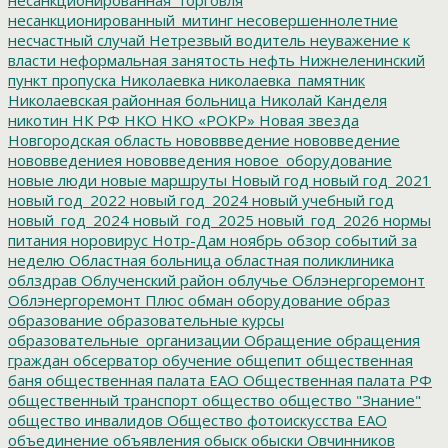
несанкционированная_торговля
несанкционированный_митинг
несовершеннолетние
несчастный случай
Нетрезвый водитель
неуважение к
власти
неформальная занятость
нефть
Нижнеленинский
пункт пропуска
Николаевка
николаевка_памятник
Николаевская районная больница
Николай Канделя
никотин
НК РФ
НКО
НКО «РОКР»
Новая звезда
Новгородская область
нововвведение
нововведение
нововведениея
нововведения
новое_оборудование
новые люди
новые маршруты
Новый год
новый год_2021
новый год_2022
новый год_2024
новый учебный год
новый_год_2024
новый_год_2025
новый_год_2026
нормы
питания
норовирус
Нотр-Дам
ноябрь
обзор событий за
неделю
Областная больница
областная поликлиника
облздрав
Облученский район
облучье
Облэнергоремонт
Облэнергоремонт Плюс
обман
оборудование
образ
образование
образовательные курсы
образовательные_организации
Обращение
обращения
граждан
обсерватор
обучение
общепит
общественная
баня
общественная палата ЕАО
Общественная палата РФ
общественный транспорт
общество
общество "Знание"
общество инвалидов
Общество фотоискусства ЕАО
объединение
объявления
обыск
обыски
Овчинников