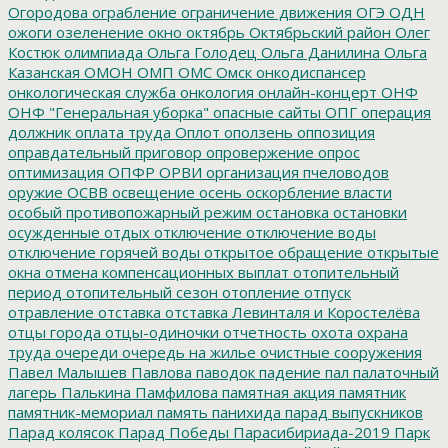
Огородова
ограбление
ограничение движения
ОГЭ
ОДН
ожоги
озеленение
окно
октябрь
Октябрьский район
Олег
Костюк
олимпиада
Ольга Голодец
Ольга Данилина
Ольга
Казанская
ОМОН
ОМП
ОМС
Омск
онкодиспансер
онкологическая служба
онкология
онлайн-концерт
ОНФ
ОНФ "Генеральная уборка"
опасные сайты
ОПГ
операция
должник
оплата труда
Оплот
оползень
оппозиция
оправдательный приговор
опровержение
опрос
оптимизация
ОПФР
ОРВИ
организация пчеловодов
оружие
ОСВВ
освещение
осень
оскорбление власти
особый противопожарный режим
остановка
остановки
осужденные
отдых
отключение
отключение воды
отключение горячей воды
открытое обращение
открытые
окна
отмена компенсационных выплат
отопительный
период
отопительный сезон
отопление
отпуск
отравление
отставка
отставка Левинталя и Коростелёва
отцы города
отцы-одиночки
отчетность
охота
охрана
труда
очереди
очередь на жилье
очистные сооружения
Павел Малышев
Павлова
паводок
падение
пал
палаточный
лагерь
Палькина
Памфилова
памятная акция
памятник
памятник-мемориал
память
панихида
парад выпускников
Парад колясок
Парад Победы
Парасибириада-2019
Парк