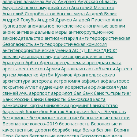
аллергия
альманах
Амур
Амурзет
Амурская область
Амурский полоз
амурский тигр
Анатолий Мелешко
Анатолий Скоробогатов
Ангелы мира
Андрей Бялик
Андрей Голубь
Андрей Драчев
Андрей Пивенко
Анна
Кузнецова
аномальное потепление
анонимные звонки
анонс
антивандальные меры
антикоррупционное
законодательство
антисанитария
антитеррористическая
безопасность
антитеррористическая комиссия
антитеррористические учения
АО "ДГК"
АО "ДРСК"
апелляция
аппарат видеофиксации
апрель
аптека
Арашуков
Арбат
Арена
аренда земли
арендная плата
арест
арест счетов
Армия
Арнаполин
арт-объекты
Артеев
Артём Акименко
Артём Куликов
Архангельск
архив
архитектура
астероид
астрономия
асфальт
асфальтовое
покрытие
Атлет
аудиенция
аферисты
африканская чума
свиней
АЧС
аэропорт
аэрофлот
бал
банк
банк "Открытие"
Банк России
банки
банкноты
банковская карта
банковские_карты
банковский роуминг
банкротство
барельеф
баскетбол
Бастак
Бастрыкин
батут
Бедность
бездомные
бездомные животные
безналичные платежи
Безопасное колесо-2019
безопасность
Безопасные и
качественные дороги
безработица
белка
бензин
Беринг
Берл Лазар
бесплатные лекарства
Бессмертные дела