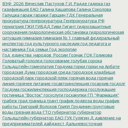
ВЭФ_2026
Вячеслав Пастухов
Г.И. Радде
гадюка
газ
газификация ЕАО
Галина Кашапова
Галина Соколова
Галушка
гараж
гаражи
Гаршин
ГДК
Генеральная
прокуратура
генпрокуратура
Генпрокуратура РФ
гериатрия
ГЖИ
ГИБДД
Гиви
Гигант
гидрозащитные
сооружения
гидрологическая обстановка
гидрологическая
ситуация
гимназия
гимназия № 1
главный федеральный
инспектор
год культурного наследия
год педагога и
наставника
Год семьи
Год экологии
Год_единства_народов_России
Гознак
ГОК
Голикова
Головатый
гололед
голосование
голубая сорока
Гольдштейн
гомеопатия
Гордума
горки
горки на Арбате
городская Дума
городская среда
городское кладбище
городской парк
городской пляж
горячая вода
горячая
линия
горячее питание
госавтоинспекция
госархив
госдолг
Госдума
госжилинспекция
господдержка
госслужащие
гостиница "Восток"
госуслуги
госхакупки
ГП "Фармация"
грабеж
град
граница
грант
график подвоза воды
график
работы
Григорий Волохов
Грипп
Грудинин
грунтовые
воды
грязная вода
ГТО
губернатор
губернатор
Гольдштейн
губернатор ЕАО
ГУК
Гулягин
Д
давление на
предпринимателей
дайджест
Дальневосточная