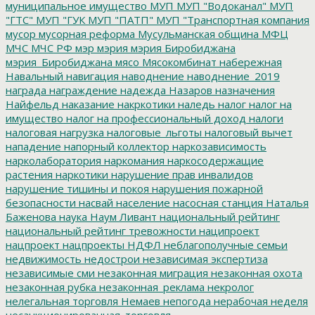
муниципальное имущество
МУП
МУП "Водоканал"
МУП
"ГТС"
МУП "ГУК
МУП "ПАТП"
МУП "Транспортная компания
мусор
мусорная реформа
Мусульманская община
МФЦ
МЧС
МЧС РФ
мэр
мэрия
мэрия Биробиджана
мэрия_Биробиджана
мясо
Мясокомбинат
набережная
Навальный
навигация
наводнение
наводнение_2019
награда
награждение
надежда
Назаров
назначения
Найфельд
наказание
накркотики
наледь
налог
налог на
имущество
налог на профессиональный доход
налоги
налоговая нагрузка
налоговые_льготы
налоговый вычет
нападение
напорный коллектор
наркозависимость
нарколаборатория
наркомания
наркосодержащие
растения
наркотики
нарушение прав инвалидов
нарушение тишины и покоя
нарушения пожарной
безопасности
насвай
население
насосная станция
Наталья
Баженова
наука
Наум Ливант
национальный рейтинг
национальный рейтинг тревожности
наципроект
нацпроект
нацпроекты
НДФЛ
неблагополучные семьи
недвижимость
недострои
независимая экспертиза
независимые сми
незаконная миграция
незаконная охота
незаконная рубка
незаконная_реклама
некролог
нелегальная торговля
Немаев
непогода
нерабочая неделя