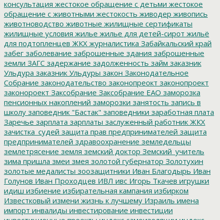
консультация
жестокое обращение с детьми
жестокое
обращение с животными
жестокость
живодер
живопись
животноводство
животные
жилищные сертификаты
жилищные условия
жилье
жилье для детей-сирот
жильё
для подтопленцев
ЖКХ
журналистика
Забайкальский край
забег
заболевание
заброшенные здания
заброшенные
земли
ЗАГС
задержание
задолженность
займ
заказник
Ульдура
заказник Ульдуры
закон
Законодательное
Собрание
законодательство
законопреокт
законопроект
законороект
Заксобрание
Заксобрание ЕАО
заморозка
пенсионных накоплений
заморозки
занятость
запись в
школу
заповедник "Бастак"
заповедники
заработная плата
Заречье
зарплата
зарплаты
заслуженный работник ЖКХ
зачистка_судей
защита прав предпринимателей
защита
предпринимателей
здравоохранение
земледельцы
землетрясение
земля
земский доктор
Земский_учитель
зима пришла
змеи
змея
золотой губернатор
Золотухин
золотые медалисты
зоозащитники
Иван Благодырь
Иван
Голунов
Иван Проходцев
ИВЛ
ивс
Игорь Ткачев
игрушки
идиш
избиение
избирательная кампания
избирком
Известковый
измени жизнь к лучшему
Израиль
имена
импорт
инвалиды
инвестирование
инвестиции