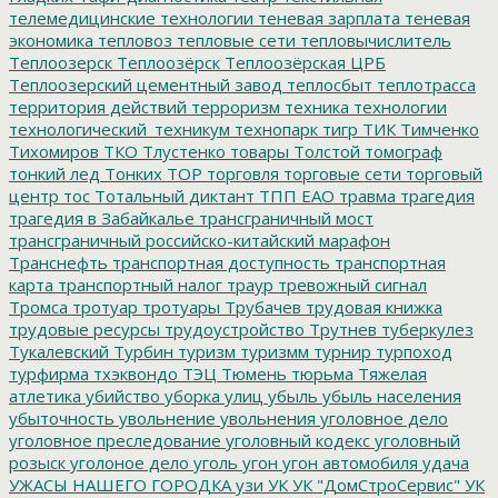
телемедицинские технологии
теневая зарплата
теневая
экономика
тепловоз
тепловые сети
тепловычислитель
Теплоозерск
Теплоозёрск
Теплоозёрская ЦРБ
Теплоозерский цементный завод
теплосбыт
теплотрасса
территория действий
терроризм
техника
технологии
технологический_техникум
технопарк
тигр
ТИК
Тимченко
Тихомиров
ТКО
Тлустенко
товары
Толстой
томограф
тонкий лед
Тонких
ТОР
торговля
торговые сети
торговый
центр
тос
Тотальный диктант
ТПП ЕАО
травма
трагедия
трагедия в Забайкалье
трансграничный мост
трансграничный российско-китайский марафон
Транснефть
транспортная доступность
транспортная
карта
транспортный налог
траур
тревожный сигнал
Тромса
тротуар
тротуары
Трубачев
трудовая книжка
трудовые ресурсы
трудоустройство
Трутнев
туберкулез
Тукалевский
Турбин
туризм
туризмм
турнир
турпоход
турфирма
тхэквондо
ТЭЦ
Тюмень
тюрьма
Тяжелая
атлетика
убийство
уборка улиц
убыль
убыль населения
убыточность
увольнение
увольнения
уголовное дело
уголовное преследование
уголовный кодекс
уголовный
розыск
уголоное дело
уголь
угон
угон автомобиля
удача
УЖАСЫ НАШЕГО ГОРОДКА
узи
УК
УК "ДомСтроСервис"
УК