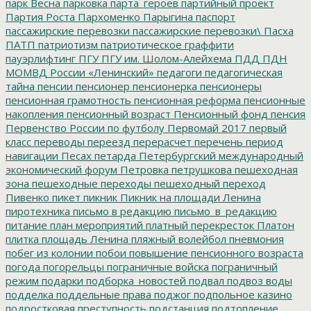
парк Весна
парковка
парта_героев
партийный проект
Партия Роста
Пархоменко
Парыгина
паспорт
пассажирские перевозки
пассажирские перевозки\
Пасха
ПАТП
патриотизм
патриотическое граффити
пауэрлифтинг
ПГУ
ПГУ им. Шолом-Алейхема
ПДД
ПДН
МОМВД России «Ленинский»
педагоги
педагогическая
тайна
пенсии
пенсионер
пенсионерка
пенсионеры
пенсионная грамотность
пенсионная реформа
пенсионные
накопления
пенсионный возраст
Пенсионный фонд
пенсия
Первенство России по футболу
Первомай 2017
первый
класс
переводы
переезд
перерасчет
перечень
период
навигации
Песах
петарда
Петербургский международный
экономический форум
Петровка
петрушкова
пешеходная
зона
пешеходные переходы
пешеходный переход
Пивенко
пикет
пикник
Пикник на площади Ленина
пиротехника
письмо в редакцию
письмо_в_редакцию
питание
план мероприятий
платный перекресток
Платон
плитка
площадь Ленина
пляжный волейбол
пневмония
побег из колонии
побои
повышение пенсионного возраста
погода
погорельцы
пограничные войска
пограничный
режим
подарки
подборка_новостей
подвал
подвоз воды
подделка
поддельные права
поджог
подпольное казино
подростковая преступность
подстанция
подтопление