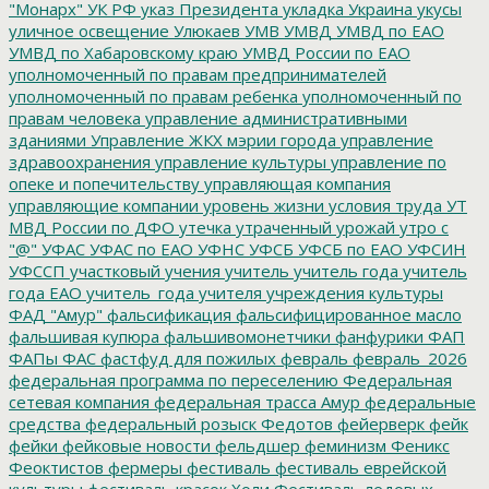
"Монарх"
УК РФ
указ Президента
укладка
Украина
укусы
уличное освещение
Улюкаев
УМВ
УМВД
УМВД по ЕАО
УМВД по Хабаровскому краю
УМВД России по ЕАО
уполномоченный по правам предпринимателей
уполномоченный по правам ребенка
уполномоченный по
правам человека
управление административными
зданиями
Управление ЖКХ мэрии города
управление
здравоохранения
управление культуры
управление по
опеке и попечительству
управляющая компания
управляющие компании
уровень жизни
условия труда
УТ
МВД России по ДФО
утечка
утраченный урожай
утро с
"@"
УФАС
УФАС по ЕАО
УФНС
УФСБ
УФСБ по ЕАО
УФСИН
УФССП
участковый
учения
учитель
учитель года
учитель
года ЕАО
учитель_года
учителя
учреждения культуры
ФАД "Амур"
фальсификация
фальсифицированное масло
фальшивая купюра
фальшивомонетчики
фанфурики
ФАП
ФАПы
ФАС
фастфуд для пожилых
февраль
февраль_2026
федеральная программа по переселению
Федеральная
сетевая компания
федеральная трасса Амур
федеральные
средства
федеральный розыск
Федотов
фейерверк
фейк
фейки
фейковые новости
фельдшер
феминизм
Феникс
Феоктистов
фермеры
фестиваль
фестиваль еврейской