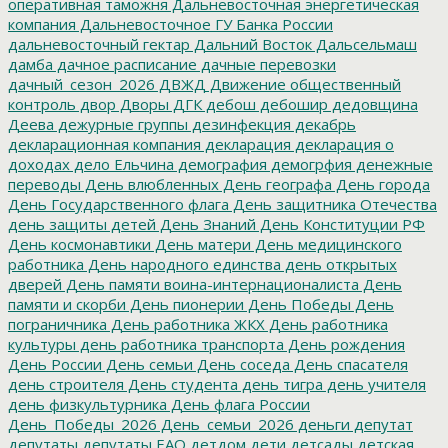
оперативная таможня
Дальневосточная энергетическая
компания
Дальневосточное ГУ Банка России
дальневосточный гектар
Дальний Восток
Дальсельмаш
дамба
дачное расписание
дачные перевозки
дачный_сезон_2026
ДВЖД
Движение общественный
контроль
двор
Дворы
ДГК
дебош
дебошир
дедовщина
Деева
дежурные группы
дезинфекция
декабрь
декларационная компания
декларация
декларация о
доходах
дело Ельчина
демография
демогрфия
денежные
переводы
День влюбленных
День географа
День города
День Государственного флага
День защитника Отечества
день защиты детей
День Знаний
День Конституции РФ
День космонавтики
День матери
День медицинского
работника
День народного единства
день открытых
дверей
День памяти воина-интернационалиста
День
памяти и скорби
День пионерии
День Победы
День
пограничника
День работника ЖКХ
День работника
культуры
день работника транспорта
День рождения
День России
День семьи
День соседа
День спасателя
день строителя
День студента
день тигра
день учителя
день физкультурника
День флага России
День_Победы_2026
День_семьи_2026
деньги
депутат
депутаты
депутаты ЕАО
детдом
дети
детсады
детская