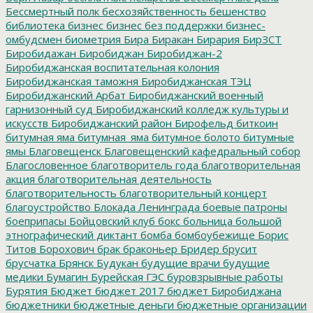
Бессмертный полк
бесхозяйственность
бешенство
библиотека
бизнес
бизнес без поддержки
бизнес-
омбудсмен
биометрия
Бира
Биракан
Бирария
БирЗСТ
Биробидажан
Биробиджан
Биробиджан-2
Биробиджанская воспитательная колония
Биробиджанская таможня
Биробиджанская ТЭЦ
Биробиджанский Арбат
Биробиджанский военный
гарнизонный суд
Биробиджанский колледж культуры и
искусств
Биробиджанский район
Бирофельд
биткоин
битумная яма
битумная_яма
битумное болото
битумные
ямы
Благовещенск
Благовещенский кафедральный собор
Благословенное
благотворитель года
благотворительная
акция
благотворительная деятельность
благотворительность
благотворительный концерт
благоустройство
Блокада Ленинграда
боевые патроны
боеприпасы
Бойцовский клуб
бокс
больница
большой
этнографический диктант
бомба
бомбоубежище
Борис
Титов
Борохович
брак
браконьер
Бридер
брусит
брусчатка
Брянск
Будукан
будущие врачи
будущие
медики
Бумагин
Бурейская ГЭС
буровзрывные работы
Бурятия
Бюджет
бюджет 2017
бюджет Биробиджана
бюджетники
бюджетные деньги
бюджетные организации