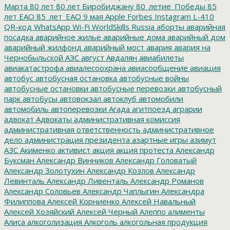
Марта
80 лет
80 лет Биробиджану
80_летие_Победы
85
лет ЕАО
85_лет_ЕАО
9 мая
Apple
Forbes
Instagram
L-410
QR-код
WhatsApp
Wi-Fi
WorldSkills Russia
аборты
аварийная
посадка
аварийное жилье
аварийные дома
аварийный дом
аварийный жилфонд
аварийный мост
авария
авария на
Чернобыльской АЭС
август
Авдалян
авиабилеты
авиакатастрофа
авиалесоохрана
авиасообщение
авиация
автобус
автобусная остановка
автобусные войны
автобусные остановки
автобусные перевозки
автобусный
парк
автобусы
автовокзал
автоклуб
автомобили
автомобиль
автоперевозки
Агада
агитпоезд
аграрии
адвокат
Адвокаты
административная комиссия
административная ответственность
административное
дело
администрация президента
азартные игры
азимут
АЗС
Акименко
активист
акция
акция протеста
Александр
Буксман
Александр Винников
Александр Головатый
Александр Золотухин
Александр Козлов
Александр
Левинталь
Александр Ливенталь
Александр Романов
Александр Соловьев
Александр Чаплыгин
Александра
Филиппова
Алексей Корниенко
Алексей Навальный
Алексей Хозяйский
Алексей Черный
Алеппо
алименты
Алиса
алкоголизация
Алкоголь
алкогольная продукция