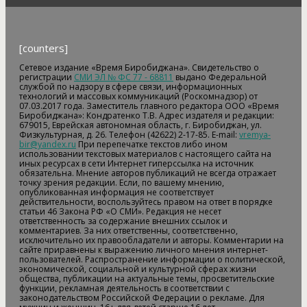
[counters]
Сетевое издание «Время Биробиджана». Свидетельство о
регистрации
СМИ ЭЛ № ФС 77 - 68811
выдано Федеральной
службой по надзору в сфере связи, информационных
технологий и массовых коммуникаций (Роскомнадзор) от
07.03.2017 года. Заместитель главного редактора ООО «Время
Биробиджана»: Кондратенко Т.В. Адрес издателя и редакции:
679015, Еврейская автономная область, г. Биробиджан, ул.
Физкультурная, д. 26. Телефон (42622) 2-17-85. E-mail:
vremya-
bir@yandex.ru
При перепечатке текстов либо ином
использовании текстовых материалов с настоящего сайта на
иных ресурсах в сети Интернет гиперссылка на источник
обязательна. Мнение авторов публикаций не всегда отражает
точку зрения редакции. Если, по вашему мнению,
опубликованная информация не соответствует
действительности, воспользуйтесь правом на ответ в порядке
статьи 46 Закона РФ «О СМИ». Редакция не несет
ответственность за содержание внешних ссылок и
комментариев. За них ответственны, соответственно,
исключительно их правообладатели и авторы. Комментарии на
сайте приравнены к выражению личного мнения интернет-
пользователей. Распространение информации о политической,
экономической, социальной и культурной сферах жизни
общества, публикации на актуальные темы, просветительские
функции, рекламная деятельность в соответствии с
законодательством Российской Федерации о рекламе. Для