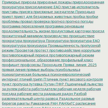
Приморье
природа
природные пожары
природоохранная
прокуратура
присоединение ЕАО
пристав-исполнитель
приставы
присяга
присяжные заседатели
Приходько
приют
приют для бездомных животных
пробка
пробки
проблемы
провал
проверка
прогноз
прогноз погоды
программа переселения
программа реновации
продолжительность жизни
продуктовые карточки
проезд
прожиточный минимум
производство
происшествие
прократура
прокуратруа
Прокуратура
прокуратура ЕАО
прокуратуура
прокураура
Промышленность
пропускной
режим
Просветов
протест
противодействие коррупции
противопожарный период
противопожарный режим
профессиональное_образование
профильный класс
профицит
профсоюзы
Проходцев
Пряма_линия_2025
прямая линия
прямые выборы
психбольница
психиатрическая больница
психоневрологический
интернат
птичий грипп
Птичник
пункт весового контроля
пункт пропуска
путевка
Путин
ПФР
Пшеничный
пьянство
за рулем
работа
работодатели
рабочая неделя
рабочая
поездка
рабочие места
радиация
радон
Разбой
развлекательный центр
развод
Раздольное
размыв
берегов
ракеты
Рамазанов
РАН
РАНХиГС
расписание