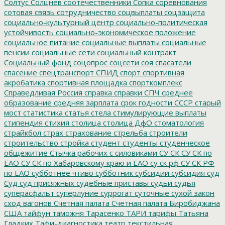
Солтус
Солцнев
соотечественники
Сопка
соревнования
сотовая связь
сотрудничество
соцвыплаты
соцзащита
социально-культурный центр
социально-политическая
устойчивость
социально-экономическое положение
социальное питание
социальные выплаты
социальные
пенсии
социальные сети
социальный контракт
Социальный фонд
соцопрос
соцсети
соя
спасатели
спасение
спецтранспорт
СПИД
спорт
спортивная
акробатика
спортивная площадка
спорткомплекс
Справедливая Россия
справка
справки
СПЧ
среднее
образование
средняя зарплата
срок годности
СССР
старый
мост
статистика
статья
стела
стимулирующие выплаты
стипендия
стихия
столица
столица ДфО
стоматология
страйкбол
страх
страхование
стрельба
строители
строительство
стройка
студент
студенты
студенческое
общежитие
Стычка рабочих с силовиками
СУ СК
СУ СК по
ЕАО
СУ СК по Хабаровскому краю и ЕАО
су ск рф
СУ СК РФ
по ЕАО
субботнее чтиво
субботник
субсидии
субсидия
суд
Суд
суд присяжных
судебные приставы
судьи
судья
суперасфальт
суперлуние
суррогат
суточные
сухой закон
сход вагонов
Счетная палата
Счетная палата Биробиджана
США
тайфун
таможня
Тарасенко
ТАРИ
тарифы
Татьяна
Гладких
Тафи-диагностика
театр
текстильная