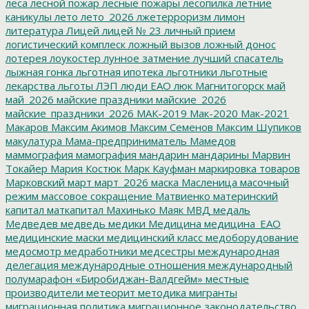
леса
лесной пожар
лесные пожары
лесопилка
летние
каникулы
лето
лето_2026
лжетерроризм
лимон
литература
Лицей
лицей № 23
личный прием
логистический комплеск
ложный вызов
ложный донос
лотерея
лоукостер
лунное затмение
лучший спасатель
лыжная гонка
льготная ипотека
льготники
льготные
лекарства
льготы
ЛЭП
люди ЕАО
люк
Магнитогорск
май
май_2026
майские праздники
майские_2026
майские_праздники_2026
МАК-2019
Мак-2020
Мак-2021
Макаров
Максим Акимов
Максим Семенов
Максим Шупиков
макулатура
Мама-предприниматель
Мамедов
маммография
мамография
мандарин
мандарины
Марвин
Токайер
Мария Костюк
Марк Кауфман
маркировка товаров
Марковский
март
март_2026
маска
Масленица
масочный
режим
массовое сокращение
Матвиенко
материнский
капитал
маткапитал
Махинько
Маяк
МВД
медаль
Медведев
медведь
медики
Медицина
медицина_ЕАО
медицинские маски
медицинский класс
медоборудование
медосмотр
медработники
медсестры
международная
делегация
международные отношения
международный
полумарафон «Биробиджан-Валдгейм»
местные
производители
метеорит
методика
мигранты
миграционная политика
миграционное законодательство