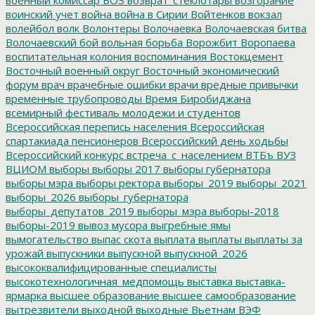
военный комиссар
ВОЗ
возврат_стеклотары
возгорание
воинский учет
война
война в Сирии
Войтенков
вокзал
волейбол
волк
Волонтеры
Волочаевка
Волочаевская битва
Волочаевский бой
вольная борьба
Ворожбит
Воропаева
воспитательная колония
воспоминания
Востокцемент
Восточный военный округ
Восточный экономический
форум
врач
врачебные ошибки
врачи
вредные привычки
временные трубопроводы
Время Биробиджана
всемирный фестиваль молодежи и студентов
Всероссийская перепись населения
Всероссийская
спартакиада пенсионеров
Всероссийский день ходьбы
Всероссийский конкурс
встреча_с_населением
ВТБъ
ВУЗ
ВЦИОМ
выборы
выборы 2017
выборы губернатора
выборы мэра
выборы ректора
выборы_2019
выборы_2021
выборы_2026
выборы_губернатора
выборы_депутатов_2019
выборы_мэра
выборы-2018
выборы-2019
вывоз мусора
выгребные ямы
вымогательство
выпас скота
выплата
выплаты
выплаты за
урожай
выпускники
выпускной
выпускной_2026
высококвалифицированные специалисты
высокотехнологичная_медпомощь
выставка
выставка-
ярмарка
высшее образование
высшее самообразование
вытрезвители
выходной
выходные
Вьетнам
ВЭФ