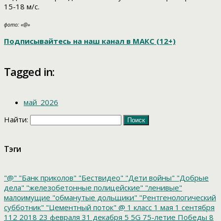
15-18 м/с.
фото: «@»
Подписывайтесь на наш канал в МАКС (12+)
Tagged in:
май_2026
Найти:
Тэги
"@"
"Банк приколов"
"Бествидео"
"Дети войны"
"Добрые
дела"
"железобетонные полицейские"
"ленивые"
малоимущие
"обманутые дольщики"
"Рентгенологический
субботник"
"Цементный поток"
@
1 класс
1 мая
1 сентября
112
2018
23 февраля
31 декабря
5
5G
75-летие Победы
8