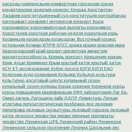
расходы
компенсация
комфортная городская среда
кондитерские изделия
конкурс
Конрад
Константин
Лазарев
конституционный суд
конституция
контрабанда
контрафакт
конфликт интересов
концерт
Корж
коронавирус
коронавирусные выплаты
коронаврус
Коростелев
короткая рабочая неделя
коррупция
корь
Косвинцев
космодром
космодром_Восточный
космос
котельная
Кочмар
КПРФ
КПСС
кража
кражи
красная икра
Краснодарский край
кредит
кредитная амнистия
кредитоспособность
Кремль
креозот
Крещение
кризис
Крик души
Криминал
Крым
крытый каток
крытый_каток
КСН
КТ-исследование
Кубок лосося
КУГИ
КУГИ ЕАО
Кудесник
кудо
кулинария
Кульдкр
Кульдур
культура
культурно досуговый центр
купальный сезон
купальный_сезон
купюры
Кураж
курение
Куренков
курсы
курсы повышения квалификации
КФХ
лаборатория
Лаг ба-
Омер
лагерь
Лагошина
лайк
ЛДПР
Левинталь
Легкая
атлетика
легкоатлетическая пробежка
лед
ледовая
переправа
ледовые скульптуры
ледовый городок
ледовый
каток
ледоход
лекарства
лекарственные препараты
лекарство
Ленинская ЦРБ
Ленинский район
Ленинское
Ленинское сельское поселение
Леонид Школьник
лес