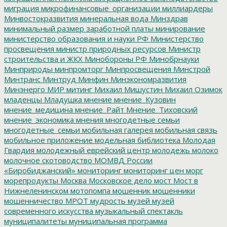
миграция
микрофинансовые_организации
миллиардеры
Минвостокразвития
минеральная вода
Минздрав
минимальный размер заработной платы
минирование
министерство образования и науки РФ
Министерство
просвещения
министр природных ресурсов
Министр
строительства и ЖКХ
Минобороны РФ
Минобрнауки
Минприроды
минпромторг
Минпросвещения
Минстрой
Минтранс
Минтруд
Минфин
Минэкономразвития
Минэнерго
МИР
митинг
Михаил Мишустин
Михаил Озимок
младенцы
Младушка
мнение
мнение_Кузовин
мнение_медицина
мнение_Райт
Мнение_Тиховский
мнение_экономика
мнения
многодетные семьи
многодетные_семьи
мобильная галерея
мобильная связь
мобильное приложение
модельная библиотека
Молодая
Гвардия
молодежный еврейский центр
молодежь
молоко
молочное скотоводство
МОМВД России
«Биробиджанский»
мониторинг
мониторинг цен
морг
морепродукты
Москва
Московское дело
мост
Мост в
Нижнеленинском
мотопомпа
мошенник
мошенники
мошенничество
МРОТ
мудрость
музей
музей
современного искусства
музыкальный спектакль
муниципалитеты
муниципальная программа