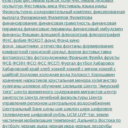
культуры
фестиваль красок Холи
Фестиваль ледовых
скульптур
Фестиваль мяса
Фестиваль языка идиш
Физкультурно-оздоровительный комплекс
фиксированная
выплата
Филармония
Филиппов
Филиппова
финансирование
финансовая грамотность
финансовая
пирамида
финансовые пирамиды
финансовый омбудсмен
финансы
Фишман
флешмоб
флюорограф
флюорография
ФНС
фобия
ФОКОТ
фонд
Фонд кино
фонд_защитники_отечества
фонтаны
формирование
комфортной городской среды\
форум
фотовыставка
фотоискусство
фотохудожники
Франция
Фрейд
фрукты
ФСБ
ФСИН
ФСО
ФСС
ФССП
Фургал
футбол
Хабаровск
Хабаровский край
хлеб
хоккей
хоккей с мячом
хоккей с
шайбой
Холдоми
холодная вода
Холокост
Хорошавин
хранение наркотиков
хрустальная менора
хулиганство
хулиганы
целевое обучение
Целищев
Центр "Амурский
тигр"
центр временного содержания мигрантов
центр
занятости
Центр лечебной физкультуры
Центр
управления регионом
центральное водоснабжение
Центральный Банк
цены
цик
циклон
цирк
цифровое
телевидение
цифровой рубль
ЦСМ
ЦУР
Час земли
частичная мобилизация
Чемпионат Дальнего Востока по
футболу
черная дыра
черная икра
черные лесорубы