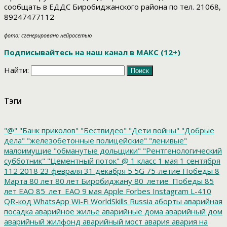
сообщать в ЕДДС Биробиджанского района по тел. 21068,
89247477112
фото: сгенерировано нейросетью
Подписывайтесь на наш канал в МАКС (12+)
Найти:
Тэги
"@"
"Банк приколов"
"Бествидео"
"Дети войны"
"Добрые
дела"
"железобетонные полицейские"
"ленивые"
малоимущие
"обманутые дольщики"
"Рентгенологический
субботник"
"Цементный поток"
@
1 класс
1 мая
1 сентября
112
2018
23 февраля
31 декабря
5
5G
75-летие Победы
8
Марта
80 лет
80 лет Биробиджану
80_летие_Победы
85
лет ЕАО
85_лет_ЕАО
9 мая
Apple
Forbes
Instagram
L-410
QR-код
WhatsApp
Wi-Fi
WorldSkills Russia
аборты
аварийная
посадка
аварийное жилье
аварийные дома
аварийный дом
аварийный жилфонд
аварийный мост
авария
авария на