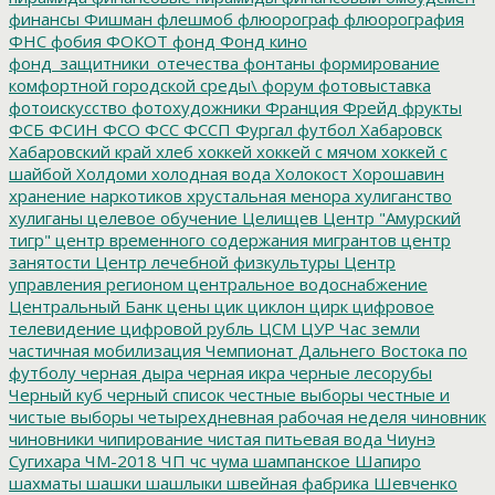
финансы
Фишман
флешмоб
флюорограф
флюорография
ФНС
фобия
ФОКОТ
фонд
Фонд кино
фонд_защитники_отечества
фонтаны
формирование
комфортной городской среды\
форум
фотовыставка
фотоискусство
фотохудожники
Франция
Фрейд
фрукты
ФСБ
ФСИН
ФСО
ФСС
ФССП
Фургал
футбол
Хабаровск
Хабаровский край
хлеб
хоккей
хоккей с мячом
хоккей с
шайбой
Холдоми
холодная вода
Холокост
Хорошавин
хранение наркотиков
хрустальная менора
хулиганство
хулиганы
целевое обучение
Целищев
Центр "Амурский
тигр"
центр временного содержания мигрантов
центр
занятости
Центр лечебной физкультуры
Центр
управления регионом
центральное водоснабжение
Центральный Банк
цены
цик
циклон
цирк
цифровое
телевидение
цифровой рубль
ЦСМ
ЦУР
Час земли
частичная мобилизация
Чемпионат Дальнего Востока по
футболу
черная дыра
черная икра
черные лесорубы
Черный куб
черный список
честные выборы
честные и
чистые выборы
четырехдневная рабочая неделя
чиновник
чиновники
чипирование
чистая питьевая вода
Чиунэ
Сугихара
ЧМ-2018
ЧП
чс
чума
шампанское
Шапиро
шахматы
шашки
шашлыки
швейная фабрика
Шевченко