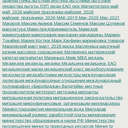
лыжная гонка
льготная ипотека
льготники
льготные
лекарства
льготы
ЛЭП
люди ЕАО
люк
Магнитогорск
май
май_2026
майские праздники
майские_2026
майские_праздники_2026
МАК-2019
Мак-2020
Мак-2021
Макаров
Максим Акимов
Максим Семенов
Максим Шупиков
макулатура
Мама-предприниматель
Мамедов
маммография
мамография
мандарин
мандарины
Марвин
Токайер
Мария Костюк
Марк Кауфман
маркировка товаров
Марковский
март
март_2026
маска
Масленица
масочный
режим
массовое сокращение
Матвиенко
материнский
капитал
маткапитал
Махинько
Маяк
МВД
медаль
Медведев
медведь
медики
Медицина
медицина_ЕАО
медицинские маски
медицинский класс
медоборудование
медосмотр
медработники
медсестры
международная
делегация
международные отношения
международный
полумарафон «Биробиджан-Валдгейм»
местные
производители
метеорит
методика
мигранты
миграционная политика
миграционное законодательство
миграция
микрофинансовые_организации
миллиардеры
Минвостокразвития
минеральная вода
Минздрав
минимальный размер заработной платы
минирование
министерство образования и науки РФ
Министерство
просвещения
министр природных ресурсов
Министр