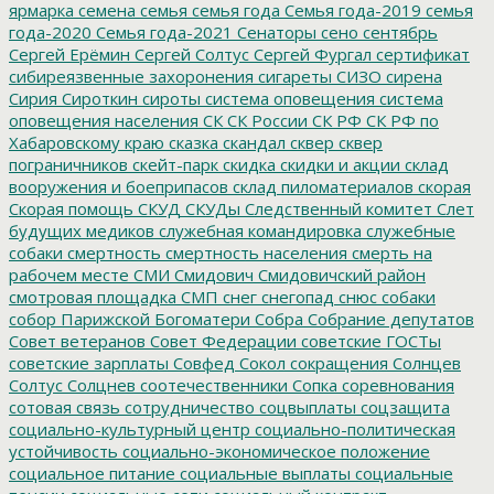
ярмарка
семена
семья
семья года
Семья года-2019
семья
года-2020
Семья года-2021
Сенаторы
сено
сентябрь
Сергей Ерёмин
Сергей Солтус
Сергей Фургал
сертификат
сибиреязвенные захоронения
сигареты
СИЗО
сирена
Сирия
Сироткин
сироты
система оповещения
система
оповещения населения
СК
СК России
СК РФ
СК РФ по
Хабаровскому краю
сказка
скандал
сквер
сквер
пограничников
скейт-парк
скидка
скидки и акции
склад
вооружения и боеприпасов
склад пиломатериалов
скорая
Скорая помощь
СКУД
СКУДы
Следственный комитет
Слет
будущих медиков
служебная командировка
служебные
собаки
смертность
смертность населения
смерть на
рабочем месте
СМИ
Смидович
Смидовичский район
смотровая площадка
СМП
снег
снегопад
снюс
собаки
собор Парижской Богоматери
Собра
Собрание депутатов
Совет ветеранов
Совет Федерации
советские ГОСТы
советские зарплаты
Совфед
Сокол
сокращения
Солнцев
Солтус
Солцнев
соотечественники
Сопка
соревнования
сотовая связь
сотрудничество
соцвыплаты
соцзащита
социально-культурный центр
социально-политическая
устойчивость
социально-экономическое положение
социальное питание
социальные выплаты
социальные