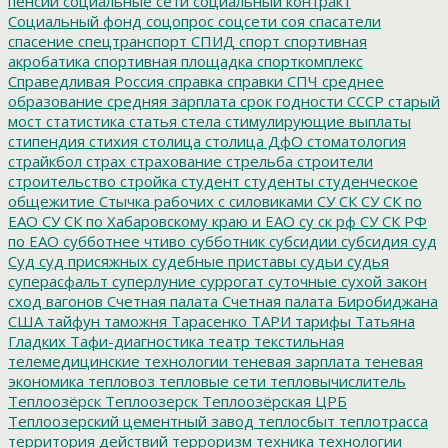
пенсии
социальные сети
социальный контракт
Социальный фонд
соцопрос
соцсети
соя
спасатели
спасение
спецтранспорт
СПИД
спорт
спортивная
акробатика
спортивная площадка
спорткомплекс
Справедливая Россия
справка
справки
СПЧ
среднее
образование
средняя зарплата
срок годности
СССР
старый
мост
статистика
статья
стела
стимулирующие выплаты
стипендия
стихия
столица
столица ДфО
стоматология
страйкбол
страх
страхование
стрельба
строители
строительство
стройка
студент
студенты
студенческое
общежитие
Стычка рабочих с силовиками
СУ СК
СУ СК по
ЕАО
СУ СК по Хабаровскому краю и ЕАО
су ск рф
СУ СК РФ
по ЕАО
субботнее чтиво
субботник
субсидии
субсидия
суд
Суд
суд присяжных
судебные приставы
судьи
судья
суперасфальт
суперлуние
суррогат
суточные
сухой закон
сход вагонов
Счетная палата
Счетная палата Биробиджана
США
тайфун
таможня
Тарасенко
ТАРИ
тарифы
Татьяна
Гладких
Тафи-диагностика
театр
текстильная
телемедицинские технологии
теневая зарплата
теневая
экономика
тепловоз
тепловые сети
тепловычислитель
Теплоозёрск
Теплоозерск
Теплоозёрская ЦРБ
Теплоозерский цементный завод
теплосбыт
теплотрасса
территория действий
терроризм
техника
технологии