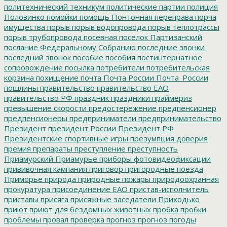
политехнический техникум
политические партии
полиция
Половинко
помойки
помощь
Понтонная переправа
порча
имущества
порыв
порыв водопровода
порыв теплотрассы
порыв трубопровода
посевная
поселок Партизанский
послание Федеральному Собранию
последние звонки
последний звонок
пособие
пособия
постинтернатное
сопровождение
посылка
потребители
потребительская
корзина
похищение
почта
Почта России
Почта_России
пошлины
правительство
правительство ЕАО
правительство РФ
праздник
праздники
праймериз
превышение скорости
предостережение
предпенсионер
предпенсионеры
предприниматели
предпринимательство
Президент
президент России
Президент РФ
Президентские спортивные игры
презумпция доверия
премия
препараты
преступление
преступность
Приамурский
Приамурье
приборы фотовидеофиксации
прививочная кампания
приговор
пригородные поезда
Приморье
природа
природные пожары
природоохранная
прокуратура
присоединение ЕАО
пристав-исполнитель
приставы
присяга
присяжные заседатели
Приходько
приют
приют для бездомных животных
пробка
пробки
проблемы
провал
проверка
прогноз
прогноз погоды