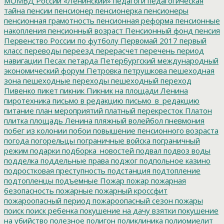
МОМВД России «Ленинский»
педагоги
педагогическая
тайна
пенсии
пенсионер
пенсионерка
пенсионеры
пенсионная грамотность
пенсионная реформа
пенсионные
накопления
пенсионный возраст
Пенсионный фонд
пенсия
Первенство России по футболу
Первомай 2017
первый
класс
переводы
переезд
перерасчет
перечень
период
навигации
Песах
петарда
Петербургский международный
экономический форум
Петровка
петрушкова
пешеходная
зона
пешеходные переходы
пешеходный переход
Пивенко
пикет
пикник
Пикник на площади Ленина
пиротехника
письмо в редакцию
письмо_в_редакцию
питание
план мероприятий
платный перекресток
Платон
плитка
площадь Ленина
пляжный волейбол
пневмония
побег из колонии
побои
повышение пенсионного возраста
погода
погорельцы
пограничные войска
пограничный
режим
подарки
подборка_новостей
подвал
подвоз воды
подделка
поддельные права
поджог
подпольное казино
подростковая преступность
подстанция
подтопление
подтопленцы
подъемные
Пожар
пожар
пожарная
безопасность
пожарные
пожарный кроссфит
пожароопасный период
пожароопасный сезон
пожары
поиск
поиск ребенка
покушение на дачу взятки
покушение
на убийство
полезное
полигон
поликлиника
полиомиелит