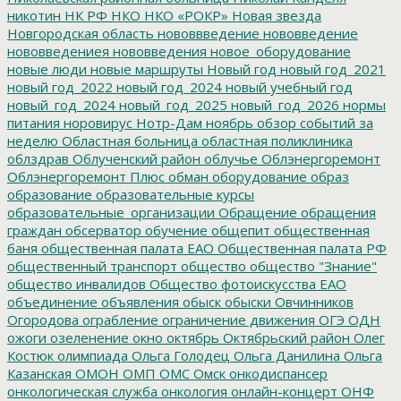
никотин
НК РФ
НКО
НКО «РОКР»
Новая звезда
Новгородская область
нововвведение
нововведение
нововведениея
нововведения
новое_оборудование
новые люди
новые маршруты
Новый год
новый год_2021
новый год_2022
новый год_2024
новый учебный год
новый_год_2024
новый_год_2025
новый_год_2026
нормы
питания
норовирус
Нотр-Дам
ноябрь
обзор событий за
неделю
Областная больница
областная поликлиника
облздрав
Облученский район
облучье
Облэнергоремонт
Облэнергоремонт Плюс
обман
оборудование
образ
образование
образовательные курсы
образовательные_организации
Обращение
обращения
граждан
обсерватор
обучение
общепит
общественная
баня
общественная палата ЕАО
Общественная палата РФ
общественный транспорт
общество
общество "Знание"
общество инвалидов
Общество фотоискусства ЕАО
объединение
объявления
обыск
обыски
Овчинников
Огородова
ограбление
ограничение движения
ОГЭ
ОДН
ожоги
озеленение
окно
октябрь
Октябрьский район
Олег
Костюк
олимпиада
Ольга Голодец
Ольга Данилина
Ольга
Казанская
ОМОН
ОМП
ОМС
Омск
онкодиспансер
онкологическая служба
онкология
онлайн-концерт
ОНФ