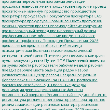
программа переселения
программа реновации
продолжительность жизни
продуктовые карточки
проезд
прожиточный минимум
производство
происшествие
прократура
прокуратруа
Прокуратура
прокуратура ЕАО
прокуратуура
прокураура
Промышленность
пропускной
режим
Просветов
протест
противодействие коррупции
противопожарный период
противопожарный режим
профессиональное_образование
профильный класс
профицит
профсоюзы
Проходцев
Пряма_линия_2025
прямая линия
прямые выборы
психбольница
психиатрическая больница
психоневрологический
интернат
птичий грипп
Птичник
пункт весового контроля
пункт пропуска
путевка
Путин
ПФР
Пшеничный
пьянство
за рулем
работа
работодатели
рабочая неделя
рабочая
поездка
рабочие места
радиация
радон
Разбой
развлекательный центр
развод
Раздольное
размыв
берегов
ракеты
Рамазанов
РАН
РАНХиГС
расписание
расписание автобусов
РДШ
реальные доходы
реанимация
ревизия
региональные финансы
региональный оператор
Региональный сосудистый центр
регистратура
регламент
регоператор
регоператор по тко
режим самоизоляции
резиновая квартира
резиновые
квартиры
рейд
рейинг
рейтинг
рейтинг_2026
реклама