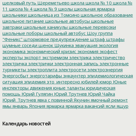
шелковый путь
Шереметьево
школа
школа № 10
школа №
11
школа № 4
школа № 9
школы
школьная ярмарка
школьники
школьница из Томсино
школьное образование
школьное питание
школьные автобусы
школьные
завтраки
школьные каникулы
школьные перевозки
школьные поборы
школьный автобус
Шоу группа
"Феникс"
штормовое предупреждение
штраф
штрафы
шумные соседи
щенок
Щукинка
эвакуация
экология
экономика
экономический кризис
экономия
экофест
эксперты
экспорт
экстремизм
электрика
электричество
электричка
электрички
электронная запись
электронные
турникеты
электроплита
электросети
электроэнергия
Энергосбыт
энерготарифы
энкаунтер
эпидемиологическая
ситуация
эпидемия
это_интересно
юбилей
юмор
Юные
инспекторы движения
юные таланты
юридическая
помощь
Юрий Гулягин
Юрий Трутнев
Юрий Чайка
Юрий_Трутнев
явка с повинной
Якунин
ямочный ремонт
ямы
январь
Япония
ярмарка
ярмарка вакансий
ясли
ящур
Календарь новостей