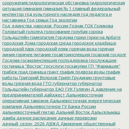
сооружения
гидрологическая обстановка
гидрологическая
ситуация
гимназия
гимназия № 1
главный федеральный
инспектор
год культурного наследия
год педагога и
наставника
Год семьи
Год экологии
Год_единства_народов_России
Гознак
ГОК
Голикова
Головатый
гололед
голосование
голубая сорока
Гольдштейн
гомеопатия
Гордума
горки
горки на Арбате
городская Дума
городская среда
городское кладбище
городской парк
городской пляж
горячая вода
горячая
линия
горячее питание
госавтоинспекция
госархив
госдолг
Госдума
госжилинспекция
господдержка
госслужащие
гостиница "Восток"
госуслуги
госхакупки
ГП "Фармация"
грабеж
град
граница
грант
график подвоза воды
график
работы
Григорий Волохов
Грипп
Грудинин
грунтовые
воды
грязная вода
ГТО
губернатор
губернатор
Гольдштейн
губернатор ЕАО
ГУК
Гулягин
Д
давление на
предпринимателей
дайджест
Дальневосточная
оперативная таможня
Дальневосточная энергетическая
компания
Дальневосточное ГУ Банка России
дальневосточный гектар
Дальний Восток
Дальсельмаш
дамба
дачное расписание
дачные перевозки
дачный_сезон_2026
ДВЖД
Движение общественный