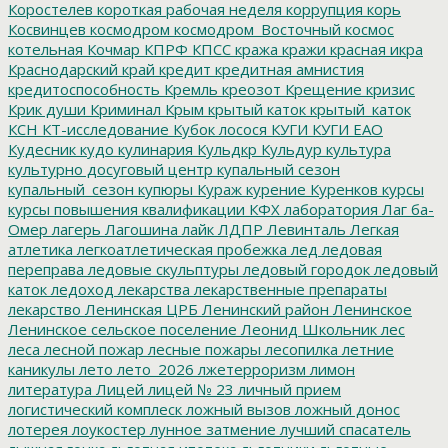
Коростелев
короткая рабочая неделя
коррупция
корь
Косвинцев
космодром
космодром_Восточный
космос
котельная
Кочмар
КПРФ
КПСС
кража
кражи
красная икра
Краснодарский край
кредит
кредитная амнистия
кредитоспособность
Кремль
креозот
Крещение
кризис
Крик души
Криминал
Крым
крытый каток
крытый_каток
КСН
КТ-исследование
Кубок лосося
КУГИ
КУГИ ЕАО
Кудесник
кудо
кулинария
Кульдкр
Кульдур
культура
культурно досуговый центр
купальный сезон
купальный_сезон
купюры
Кураж
курение
Куренков
курсы
курсы повышения квалификации
КФХ
лаборатория
Лаг ба-
Омер
лагерь
Лагошина
лайк
ЛДПР
Левинталь
Легкая
атлетика
легкоатлетическая пробежка
лед
ледовая
переправа
ледовые скульптуры
ледовый городок
ледовый
каток
ледоход
лекарства
лекарственные препараты
лекарство
Ленинская ЦРБ
Ленинский район
Ленинское
Ленинское сельское поселение
Леонид Школьник
лес
леса
лесной пожар
лесные пожары
лесопилка
летние
каникулы
лето
лето_2026
лжетерроризм
лимон
литература
Лицей
лицей № 23
личный прием
логистический комплеск
ложный вызов
ложный донос
лотерея
лоукостер
лунное затмение
лучший спасатель