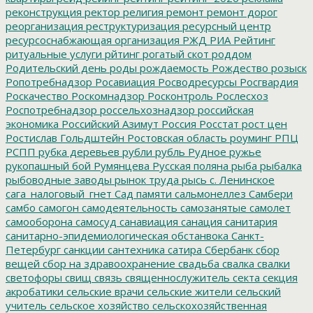
реконструкция
ректор
религия
ремонт
ремонт дорог
реорганизация
реструктуризация
ресурсный центр
ресурсоснабжающая организация
РЖД
РИА Рейтинг
ритуальные услуги
рйтинг
рогатый скот
роддом
Родительский день
роды
рождаемость
Рождество
розыск
Ропотребнадзор
Росавиация
Росводресурсы
Росгвардия
Роскачество
Роскомнадзор
Росконтроль
Рослесхоз
Роспотребнадзор
россельхознадзор
российская
экономика
Российский Азимут
Россия
Росстат
рост цен
Ростислав Гольдштейн
Ростовская область
роуминг
РПЦ
РСПП
рубка деревьев
рубли
рубль
Рудное
ружье
рукопашный бой
Румянцева
Русская поляна
рыба
рыбалка
рыбоводные заводы
рынок труда
рысь
с. Ленинское
сага_налоговый_гнет
Сад памяти
сальмонеллез
Самбери
самбо
самогон
самодеятельность
самозанятые
самолет
самооборона
самосуд
санавиация
санация
санитария
санитарно-эпидемиологическая обстанвока
Санкт-
Петербург
санкции
сантехника
сатира
Сбербанк
сбор
вещей
сбор на здравоохранение
свадьба
свалка
свалки
светофоры
свищ
связь
священнослужитель
секта
секция
акробатики
сельские врачи
сельские жители
сельский
учитель
сельское хозяйство
сельскохозяйственная