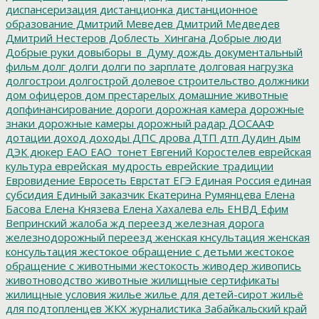
диспансеризация
дистанционка
дистанционное
образование
Дмитрий Меведев
Дмитрий Медведев
Дмитрий Нестеров
Доблесть_Хингана
Добрые люди
Добрые руки
довыборы_в_Думу
дождь
документальный
фильм
долг
долги
долги по зарплате
долговая нагрузка
долгострои
долгострой
долевое строительство
должники
дом офицеров
дом престарелых
домашние животные
допфинансирование
дороги
дорожная камера
дорожные
знаки
дорожные камеры
дорожный радар
ДОСААФ
дотации
доход
доходы
ДПС
дрова
ДТП
дтп
Дудин
дым
ДЭК
дюкер
ЕАО
ЕАО_тонет
Евгений Коростелев
еврейская
культура
еврейская_мудрость
еврейские традиции
Евровидение
Евросеть
Еврстат
ЕГЭ
Единая Россия
единая
субсидия
Единый заказчик
Екатерина Румянцева
Елена
Басова
Елена Князева
Елена Хахалева
ель
ЕНВД
Ефим
Вепринский
жалоба
жд переезд
железная дорога
железнодорожный переезд
женская кнсультация
женская
консультация
жестокое обращение с детьми
жестокое
обращение с животными
жестокость
живодер
живопись
животноводство
животные
жилищные сертификаты
жилищные условия
жилье
жилье для детей-сирот
жильё
для подтопленцев
ЖКХ
журналистика
Забайкальский край