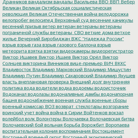
Дранников
вандализм
вандалы
Васильева
ВВО
ВВП
Вебер
Великан
Великая Октябрьская социалистическая
революция
Великая Отечественная война
велодорожка
велопробег
велосипед
Верховный суд
весенние каникулы
весенний призыв
ветер
ветеран
ветераны
ветераны
пограничной службы
ветераны_СВО
ветхие дома
ветхое
жилье
Вечерний Биробиджан
ВЖС "Надежда России"
взрыв
взрыв газа
взрыв газового баллона
взрыв
метеорита
взятка
взятки
видеокамеры
видеорегистратор
Виктор Ишавев
Виктор Ишаев
Виктор Орёл
Виктор
Солнцев
викторина
Винников
вице-премьер
ВИЧ
ВККС
Владивосток
Владимир Марковский
Владимир Мишустин
Владимир Путин
Владимир Сахаровский
Владимир Якушев
власть
внеплановая проверка
Внешний долг
внутренняя
политика
вода
водители
водка
водоемы
водоисточник
Водоканал
водолазы
водоналивные дамбы
водонапорная
башня
водоснабжение
военная служба
военные сборы
военный комиссар
ВОЗ
возврат_стеклотары
возгорание
воинский учет
война
война в Сирии
Войтенков
вокзал
волейбол
волк
Волонтеры
Волочаевка
Волочаевская битва
Волочаевский бой
вольная борьба
Ворожбит
Воропаева
воспитательная колония
воспоминания
Востокцемент
Восточный военный округ
Восточный экономический