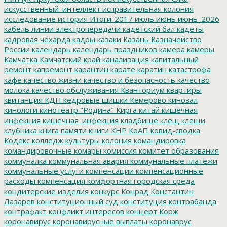
искусственный_интеллект
исправительная колония
исследование
история
Итоги-2017
июль
июнь
июнь_2026
кабель линии электропередачи
кадетский бал
кадеты
кадровая чехарда
кадры
казаки
Казань
Казначейство
России
календарь
календарь праздников
камера
камеры
Камчатка
Камчатский край
канализация
капитальный
ремонт
капремонт
карантин
карате
каратин
катастрофа
кафе
качество жизни
качество и безопасность
качество
молока
качество обслуживания
Кванториум
квартиры
квитанция
КДН
кедровые шишки
Кемерово
кинозал
кинологи
кинотеатр "Родина"
Кирга
китай
кишечная
инфекция
кишечная_инфекция
кладбище
клещ
клещи
клубника
книга памяти
книги
КНР
КоАП
ковид-сводка
Кодекс
колледж культуры
колония
командировка
командировочные
комары
комиссия
комитет образования
коммуналка
коммунальная авария
коммунальные платежи
коммунальные услуги
компенсации
компенсационные
расходы
компенсация
комфортная городская среда
кондитерские изделия
конкурс
Конрад
Константин
Лазарев
конституционный суд
конституция
контрабанда
контрафакт
конфликт интересов
концерт
Корж
коронавирус
коронавирусные выплаты
коронаврус