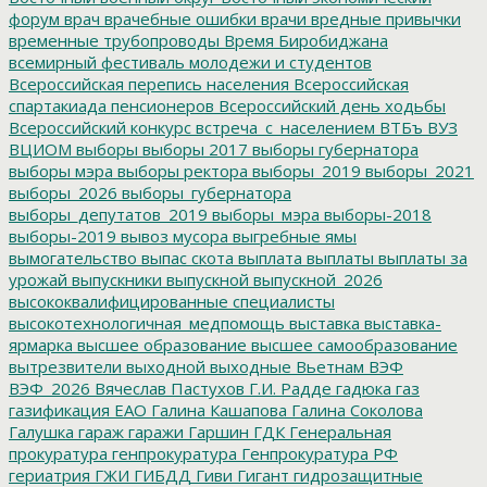
форум
врач
врачебные ошибки
врачи
вредные привычки
временные трубопроводы
Время Биробиджана
всемирный фестиваль молодежи и студентов
Всероссийская перепись населения
Всероссийская
спартакиада пенсионеров
Всероссийский день ходьбы
Всероссийский конкурс
встреча_с_населением
ВТБъ
ВУЗ
ВЦИОМ
выборы
выборы 2017
выборы губернатора
выборы мэра
выборы ректора
выборы_2019
выборы_2021
выборы_2026
выборы_губернатора
выборы_депутатов_2019
выборы_мэра
выборы-2018
выборы-2019
вывоз мусора
выгребные ямы
вымогательство
выпас скота
выплата
выплаты
выплаты за
урожай
выпускники
выпускной
выпускной_2026
высококвалифицированные специалисты
высокотехнологичная_медпомощь
выставка
выставка-
ярмарка
высшее образование
высшее самообразование
вытрезвители
выходной
выходные
Вьетнам
ВЭФ
ВЭФ_2026
Вячеслав Пастухов
Г.И. Радде
гадюка
газ
газификация ЕАО
Галина Кашапова
Галина Соколова
Галушка
гараж
гаражи
Гаршин
ГДК
Генеральная
прокуратура
генпрокуратура
Генпрокуратура РФ
гериатрия
ГЖИ
ГИБДД
Гиви
Гигант
гидрозащитные