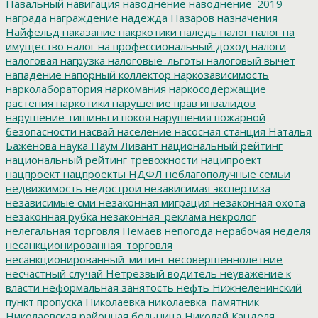
Навальный
навигация
наводнение
наводнение_2019
награда
награждение
надежда
Назаров
назначения
Найфельд
наказание
накркотики
наледь
налог
налог на
имущество
налог на профессиональный доход
налоги
налоговая нагрузка
налоговые_льготы
налоговый вычет
нападение
напорный коллектор
наркозависимость
нарколаборатория
наркомания
наркосодержащие
растения
наркотики
нарушение прав инвалидов
нарушение тишины и покоя
нарушения пожарной
безопасности
насвай
население
насосная станция
Наталья
Баженова
наука
Наум Ливант
национальный рейтинг
национальный рейтинг тревожности
наципроект
нацпроект
нацпроекты
НДФЛ
неблагополучные семьи
недвижимость
недострои
независимая экспертиза
независимые сми
незаконная миграция
незаконная охота
незаконная рубка
незаконная_реклама
некролог
нелегальная торговля
Немаев
непогода
нерабочая неделя
несанкционированная_торговля
несанкционированный_митинг
несовершеннолетние
несчастный случай
Нетрезвый водитель
неуважение к
власти
неформальная занятость
нефть
Нижнеленинский
пункт пропуска
Николаевка
николаевка_памятник
Николаевская районная больница
Николай Канделя