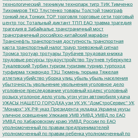
технологический_техникум
технопарк
тигр
ТИК
Тимченко
Тихомиров
ТКО
Тлустенко
товары
Толстой
томограф
тонкий лед
Тонких
ТОР
торговля
торговые сети
торговый
центр
тос
Тотальный диктант
ТПП ЕАО
травма
трагедия
трагедия в Забайкалье
трансграничный мост
трансграничный российско-китайский марафон
Транснефть
транспортная доступность
транспортная
карта
транспортный налог
траур
тревожный сигнал
Тромса
тротуар
тротуары
Трубачев
трудовая книжка
трудовые ресурсы
трудоустройство
Трутнев
туберкулез
Тукалевский
Турбин
туризм
туризмм
турнир
турпоход
турфирма
тхэквондо
ТЭЦ
Тюмень
тюрьма
Тяжелая
атлетика
убийство
уборка улиц
убыль
убыль населения
убыточность
увольнение
увольнения
уголовное дело
уголовное преследование
уголовный кодекс
уголовный
розыск
уголоное дело
уголь
угон
угон автомобиля
удача
УЖАСЫ НАШЕГО ГОРОДКА
узи
УК
УК "ДомСтроСервис"
УК
"Монарх"
УК РФ
указ Президента
укладка
Украина
укусы
уличное освещение
Улюкаев
УМВ
УМВД
УМВД по ЕАО
УМВД по Хабаровскому краю
УМВД России по ЕАО
уполномоченный по правам предпринимателей
уполномоченный по правам ребенка
уполномоченный по