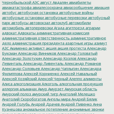
Чернобыльской АЭС
август
Авдалян
авиабилеты
авиакатастрофа
авиалесоохрана
авиасообщение
авиация
автобус
автобусная остановка
автобусные войны
автобусные остановки
автобусные перевозки
автобусный
парк
автобусы
автовокзал
автоклуб
автомобили
автомобиль
автоперевозки
Агада
агитпоезд
аграрии
адвокат
Адвокаты
административная комиссия
административная ответственность
административное
дело
администрация президента
азартные игры
азимут
АЗС
Акименко
активист
акция
акция протеста
Александр
Буксман
Александр Винников
Александр Головатый
Александр Золотухин
Александр Козлов
Александр
Левинталь
Александр Ливенталь
Александр Романов
Александр Соловьев
Александр Чаплыгин
Александра
Филиппова
Алексей Корниенко
Алексей Навальный
Алексей Хозяйский
Алексей Черный
Алеппо
алименты
Алиса
алкоголизация
Алкоголь
алкогольная продукция
аллергия
альманах
Амур
Амурзет
Амурская область
Амурский полоз
амурский тигр
Анатолий Мелешко
Анатолий Скоробогатов
Ангелы мира
Андрей Бялик
Андрей Голубь
Андрей Драчев
Андрей Пивенко
Анна
Кузнецова
аномальное потепление
анонимные звонки