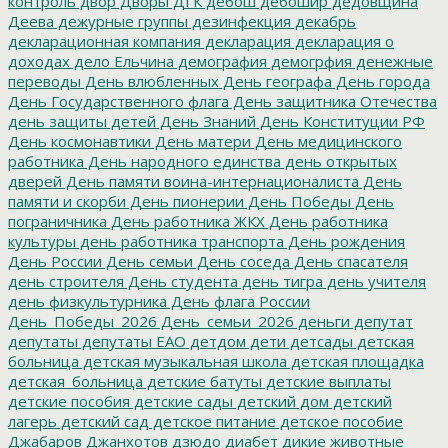
контроль
двор
Дворы
ДГК
дебош
дебошир
дедовщина
Деева
дежурные группы
дезинфекция
декабрь
декларационная компания
декларация
декларация о
доходах
дело Ельчина
демография
демогрфия
денежные
переводы
День влюбленных
День географа
День города
День Государственного флага
День защитника Отечества
день защиты детей
День Знаний
День Конституции РФ
День космонавтики
День матери
День медицинского
работника
День народного единства
день открытых
дверей
День памяти воина-интернационалиста
День
памяти и скорби
День пионерии
День Победы
День
пограничника
День работника ЖКХ
День работника
культуры
день работника транспорта
День рождения
День России
День семьи
День соседа
День спасателя
день строителя
День студента
день тигра
день учителя
день физкультурника
День флага России
День_Победы_2026
День_семьи_2026
деньги
депутат
депутаты
депутаты ЕАО
детдом
дети
детсады
детская
больница
детская музыкальная школа
детская площадка
детская_больница
детские батуты
детские выплаты
детские пособия
детские сады
детский дом
детский
лагерь
детский сад
детское питание
детское пособие
Джабаров
Джанхотов
дзюдо
диабет
дикие животные