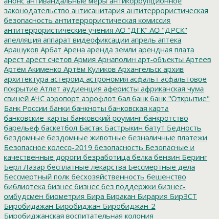
анонс
антивандальные меры
антикоррупционное
законодательство
антисанитария
антитеррористическая
безопасность
антитеррористическая комиссия
антитеррористические учения
АО "ДГК"
АО "ДРСК"
апелляция
аппарат видеофиксации
апрель
аптека
Арашуков
Арбат
Арена
аренда земли
арендная плата
арест
арест счетов
Армия
Арнаполин
арт-объекты
Артеев
Артём Акименко
Артём Куликов
Архангельск
архив
архитектура
астероид
астрономия
асфальт
асфальтовое
покрытие
Атлет
аудиенция
аферисты
африканская чума
свиней
АЧС
аэропорт
аэрофлот
бал
банк
банк "Открытие"
Банк России
банки
банкноты
банковская карта
банковские_карты
банковский роуминг
банкротство
барельеф
баскетбол
Бастак
Бастрыкин
батут
Бедность
бездомные
бездомные животные
безналичные платежи
Безопасное колесо-2019
безопасность
Безопасные и
качественные дороги
безработица
белка
бензин
Беринг
Берл Лазар
бесплатные лекарства
Бессмертные дела
Бессмертный полк
бесхозяйственность
бешенство
библиотека
бизнес
бизнес без поддержки
бизнес-
омбудсмен
биометрия
Бира
Биракан
Бирария
БирЗСТ
Биробидажан
Биробиджан
Биробиджан-2
Биробиджанская воспитательная колония