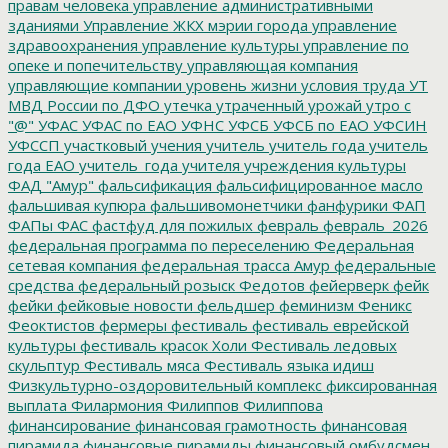
правам человека
управление административными
зданиями
Управление ЖКХ мэрии города
управление
здравоохранения
управление культуры
управление по
опеке и попечительству
управляющая компания
управляющие компании
уровень жизни
условия труда
УТ
МВД России по ДФО
утечка
утраченный урожай
утро с
"@"
УФАС
УФАС по ЕАО
УФНС
УФСБ
УФСБ по ЕАО
УФСИН
УФССП
участковый
учения
учитель
учитель года
учитель
года ЕАО
учитель_года
учителя
учреждения культуры
ФАД "Амур"
фальсификация
фальсифицированное масло
фальшивая купюра
фальшивомонетчики
фанфурики
ФАП
ФАПы
ФАС
фастфуд для пожилых
февраль
февраль_2026
федеральная программа по переселению
Федеральная
сетевая компания
федеральная трасса Амур
федеральные
средства
федеральный розыск
Федотов
фейерверк
фейк
фейки
фейковые новости
фельдшер
феминизм
Феникс
Феоктистов
фермеры
фестиваль
фестиваль еврейской
культуры
фестиваль красок Холи
Фестиваль ледовых
скульптур
Фестиваль мяса
Фестиваль языка идиш
Физкультурно-оздоровительный комплекс
фиксированная
выплата
Филармония
Филиппов
Филиппова
финансирование
финансовая грамотность
финансовая
пирамида
финансовые пирамиды
финансовый омбудсмен