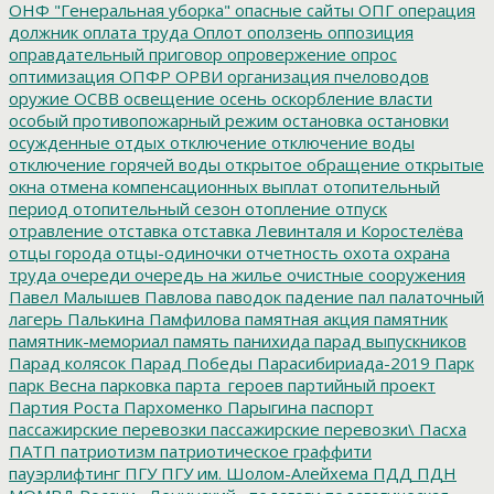
ОНФ "Генеральная уборка"
опасные сайты
ОПГ
операция
должник
оплата труда
Оплот
оползень
оппозиция
оправдательный приговор
опровержение
опрос
оптимизация
ОПФР
ОРВИ
организация пчеловодов
оружие
ОСВВ
освещение
осень
оскорбление власти
особый противопожарный режим
остановка
остановки
осужденные
отдых
отключение
отключение воды
отключение горячей воды
открытое обращение
открытые
окна
отмена компенсационных выплат
отопительный
период
отопительный сезон
отопление
отпуск
отравление
отставка
отставка Левинталя и Коростелёва
отцы города
отцы-одиночки
отчетность
охота
охрана
труда
очереди
очередь на жилье
очистные сооружения
Павел Малышев
Павлова
паводок
падение
пал
палаточный
лагерь
Палькина
Памфилова
памятная акция
памятник
памятник-мемориал
память
панихида
парад выпускников
Парад колясок
Парад Победы
Парасибириада-2019
Парк
парк Весна
парковка
парта_героев
партийный проект
Партия Роста
Пархоменко
Парыгина
паспорт
пассажирские перевозки
пассажирские перевозки\
Пасха
ПАТП
патриотизм
патриотическое граффити
пауэрлифтинг
ПГУ
ПГУ им. Шолом-Алейхема
ПДД
ПДН