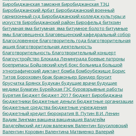
Биробиджанская таможня
Биробиджанская ТЭЦ
Биробиджанский Арбат
Биробиджанский военный
гарнизонный суд
Биробиджанский колледж культуры и
искусств
Биробиджанский район
Бирофельд
биткоин
битумная яма
битумная_яма
битумное болото
битумные
ямы
Благовещенск
Благовещенский кафедральный собор
Благословенное
благотворитель года
благотворительная
акция
благотворительная деятельность
благотворительность
благотворительный концерт
благоустройство
Блокада Ленинграда
боевые патроны
боеприпасы
Бойцовский клуб
бокс
больница
большой
этнографический диктант
бомба
бомбоубежище
Борис
Титов
Борохович
брак
браконьер
Бридер
брусит
брусчатка
Брянск
Будукан
будущие врачи
будущие
медики
Бумагин
Бурейская ГЭС
буровзрывные работы
Бурятия
Бюджет
бюджет 2017
бюджет Биробиджана
бюджетники
бюджетные деньги
бюджетные организации
бюджетные средства
бюджетные учреждения
бюджетный кредит
бюрократия
В. Путин
В.И. Ленин
Вадим Зингман
вакцина
вакцинация
Валдгейм
Валдгеймский детдом
валежник
Валентин Брусиловский
Валентин Коровин
Валентина Матвиенко
Валерий