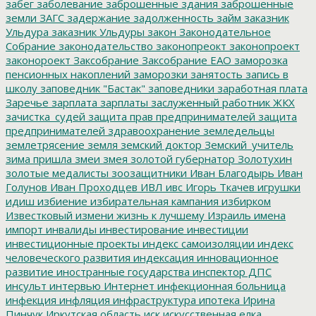
забег
заболевание
заброшенные здания
заброшенные
земли
ЗАГС
задержание
задолженность
займ
заказник
Ульдура
заказник Ульдуры
закон
Законодательное
Собрание
законодательство
законопреокт
законопроект
законороект
Заксобрание
Заксобрание ЕАО
заморозка
пенсионных накоплений
заморозки
занятость
запись в
школу
заповедник "Бастак"
заповедники
заработная плата
Заречье
зарплата
зарплаты
заслуженный работник ЖКХ
зачистка_судей
защита прав предпринимателей
защита
предпринимателей
здравоохранение
земледельцы
землетрясение
земля
земский доктор
Земский_учитель
зима пришла
змеи
змея
золотой губернатор
Золотухин
золотые медалисты
зоозащитники
Иван Благодырь
Иван
Голунов
Иван Проходцев
ИВЛ
ивс
Игорь Ткачев
игрушки
идиш
избиение
избирательная кампания
избирком
Известковый
измени жизнь к лучшему
Израиль
имена
импорт
инвалиды
инвестирование
инвестиции
инвестиционные проекты
индекс самоизоляции
индекс
человеческого развития
индексация
инновационное
развитие
иностранные государства
инспектор ДПС
инсульт
интервью
Интернет
инфекционная больница
инфекция
инфляция
инфраструктура
ипотека
Ирина
Пинчук
Иркутская область
иск
искусственная елка