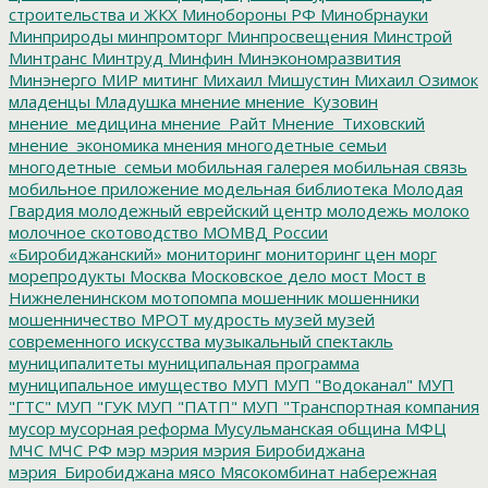
строительства и ЖКХ
Минобороны РФ
Минобрнауки
Минприроды
минпромторг
Минпросвещения
Минстрой
Минтранс
Минтруд
Минфин
Минэкономразвития
Минэнерго
МИР
митинг
Михаил Мишустин
Михаил Озимок
младенцы
Младушка
мнение
мнение_Кузовин
мнение_медицина
мнение_Райт
Мнение_Тиховский
мнение_экономика
мнения
многодетные семьи
многодетные_семьи
мобильная галерея
мобильная связь
мобильное приложение
модельная библиотека
Молодая
Гвардия
молодежный еврейский центр
молодежь
молоко
молочное скотоводство
МОМВД России
«Биробиджанский»
мониторинг
мониторинг цен
морг
морепродукты
Москва
Московское дело
мост
Мост в
Нижнеленинском
мотопомпа
мошенник
мошенники
мошенничество
МРОТ
мудрость
музей
музей
современного искусства
музыкальный спектакль
муниципалитеты
муниципальная программа
муниципальное имущество
МУП
МУП "Водоканал"
МУП
"ГТС"
МУП "ГУК
МУП "ПАТП"
МУП "Транспортная компания
мусор
мусорная реформа
Мусульманская община
МФЦ
МЧС
МЧС РФ
мэр
мэрия
мэрия Биробиджана
мэрия_Биробиджана
мясо
Мясокомбинат
набережная