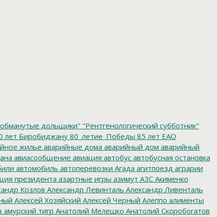
обманутые дольщики"
"Рентгенологический субботник"
0 лет Биробиджану
80_летие_Победы
85 лет ЕАО
йное жилье
аварийные дома
аварийный дом
аварийный
ана
авиасообщение
авиация
автобус
автобусная остановка
били
автомобиль
автоперевозки
Агада
агитпоезд
аграрии
ция президента
азартные игры
азимут
АЗС
Акименко
сандр Козлов
Александр Левинталь
Александр Ливенталь
ный
Алексей Хозяйский
Алексей Черный
Алеппо
алименты
з
амурский тигр
Анатолий Мелешко
Анатолий Скоробогатов