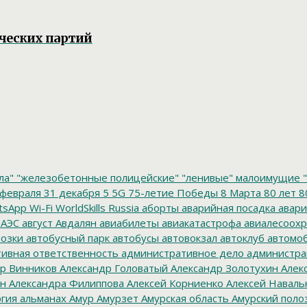
ических партий
ла"
"железобетонные полицейские"
"ленивые" малоимущие
"
февраля
31 декабря
5
5G
75-летие Победы
8 Марта
80 лет
8
tsApp
Wi-Fi
WorldSkills Russia
аборты
аварийная посадка
авари
 АЭС
август
Авдалян
авиабилеты
авиакатастрофа
авиалесоохр
озки
автобусный парк
автобусы
автовокзал
автоклуб
автомо
ивная ответственность
административное дело
администра
р Винников
Александр Головатый
Александр Золотухин
Алек
ин
Александра Филиппова
Алексей Корниенко
Алексей Наваль
гия
альманах
Амур
Амурзет
Амурская область
Амурский поло