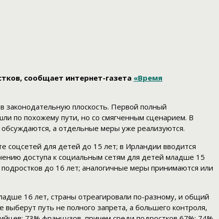
стков, сообщает интернет-газета
«Время
 в законодательную плоскость. Первой полный
ошли по похожему пути, но со смягченным сценарием. В
но обсуждаются, а отдельные меры уже реализуются.
е соцсетей для детей до 15 лет; в Ирландии вводится
ичению доступа к социальным сетям для детей младше 15
 подростков до 16 лет; аналогичные меры принимаются или
адше 16 лет, страны отреагировали по-разному, и общий
е выберут путь не полного запрета, а большего контроля,
лийцев; 73% французов, причем среди подростков 67%; 74%