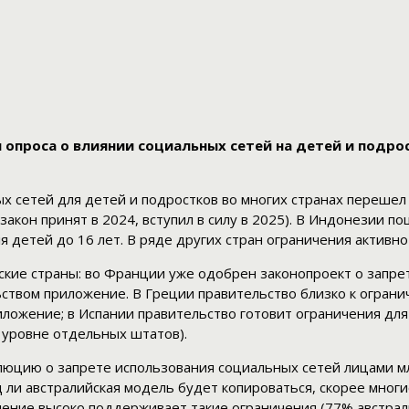
опроса о влиянии социальных сетей на детей и подро
х сетей для детей и подростков во многих странах перешел
закон принят в 2024, вступил в силу в 2025). В Индонезии п
ля детей до 16 лет. В ряде других стран ограничения актив
кие страны: во Франции уже одобрен законопроект о запрет
ьством приложение. В Греции правительство близко к огран
иложение; в Испании правительство готовит ограничения для
 уровне отдельных штатов).
юцию о запрете использования социальных сетей лицами мл
д ли австралийская модель будет копироваться, скорее многи
мнение высоко поддерживает такие ограничения (77% австра