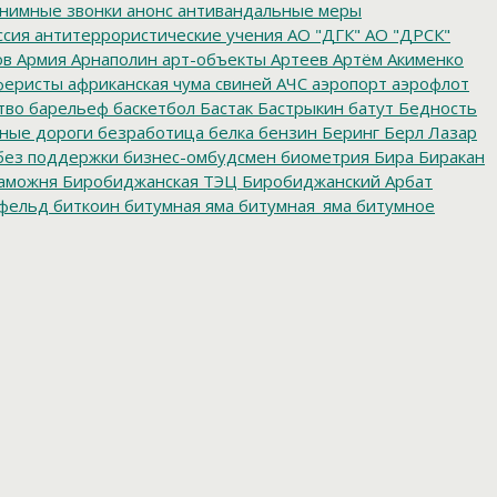
нимные звонки
анонс
антивандальные меры
ссия
антитеррористические учения
АО "ДГК"
АО "ДРСК"
ов
Армия
Арнаполин
арт-объекты
Артеев
Артём Акименко
еристы
африканская чума свиней
АЧС
аэропорт
аэрофлот
тво
барельеф
баскетбол
Бастак
Бастрыкин
батут
Бедность
нные дороги
безработица
белка
бензин
Беринг
Берл Лазар
без поддержки
бизнес-омбудсмен
биометрия
Бира
Биракан
аможня
Биробиджанская ТЭЦ
Биробиджанский Арбат
фельд
биткоин
битумная яма
битумная_яма
битумное
ворительная акция
благотворительная деятельность
ойцовский клуб
бокс
больница
большой этнографический
е врачи
будущие медики
Бумагин
Бурейская ГЭС
е организации
бюджетные средства
бюджетные
мский детдом
валежник
Валентин Брусиловский
Валентин
ябрьская социалистическая революция
Великая
теран
ветераны
ветераны пограничной службы
го баллона
взрыв метеорита
взятка
взятки
видеокамеры
ВККС
Владивосток
Владимир Марковский
Владимир
енняя политика
вода
водители
водка
водоемы
 сборы
военный комиссар
ВОЗ
возврат_стеклотары