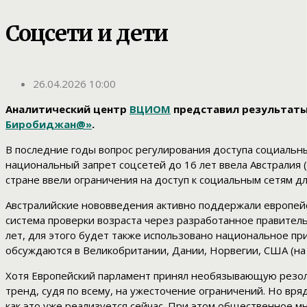
Соцсети и дети
26.04.2026 10:00
Аналитический центр
ВЦИОМ
представил результаты 
Биробиджан@»
.
В последние годы вопрос регулирования доступа социальны
национальный запрет соцсетей до 16 лет ввела Австралия (
стране ввели ограничения на доступ к социальным сетям д
Австралийские нововведения активно поддержали европейс
система проверки возраста через разработанное правител
лет, для этого будет также использовано национальное пр
обсуждаются в Великобритании, Дании, Норвегии, США (на
Хотя Европейский парламент принял необязывающую резол
тренд, судя по всему, на ужесточение ограничений. Но вря
как это уже реализуется сейчас. При этом общественное 