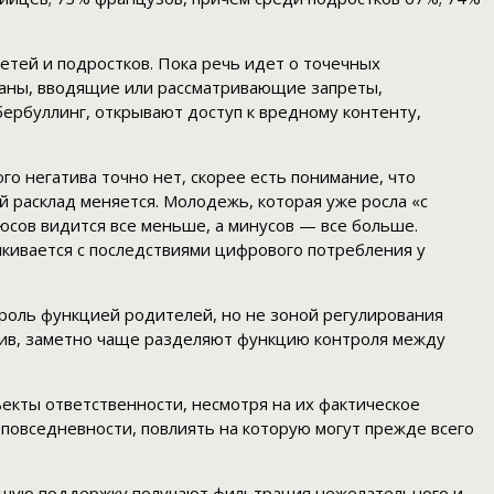
етей и подростков. Пока речь идет о точечных
раны, вводящие или рассматривающие запреты,
бербуллинг, открывают доступ к вредному контенту,
о негатива точно нет, скорее есть понимание, что
й расклад меняется. Молодежь, которая уже росла «с
люсов видится все меньше, а минусов — все больше.
кивается с последствиями цифрового потребления у
троль функцией родителей, но не зоной регулирования
отив, заметно чаще разделяют функцию контроля между
екты ответственности, несмотря на их фактическое
повседневности, повлиять на которую могут прежде всего
льшую поддержку получают фильтрация нежелательного и