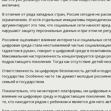
англичан).
В отличие от ряда западных стран, Россия сегодня не расс
ограничениях. И хотя отдельные инициативы периодически
аргументируют это тем, что социальные сети наносят вред
нарушают защиту персональных данных и при этом не рег
Россияне оценивают влияние интернета и социальных сетей
цифровая среда стала неотъемлемой частью социализации. И
гаджетом в руках», говорит о цифровой среде в позитивном
Максимальная настороженность концентрируется среди род
подрастающего поколения. Тогда как отсутствие детей нес
Ответственность за цифровую безопасность детей и подро
государства. Особенно часто так думают молодые россиян
семьей и государством.
Показательно, что ни интернет-платформы, ни цифровые к
влияние на цифровую среду и подрастающее поколение. Вид
те, кто находится рядом с ребенком и является для него ав
Большинство россиян готовы поддержать ограничительные