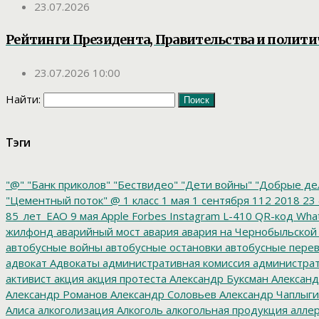
23.07.2026
Рейтинги Президента, Правительства и полит
23.07.2026 10:00
Найти:
Тэги
"@"
"Банк приколов"
"Бествидео"
"Дети войны"
"Добрые де
"Цементный поток"
@
1 класс
1 мая
1 сентября
112
2018
23 
85_лет_ЕАО
9 мая
Apple
Forbes
Instagram
L-410
QR-код
Wha
жилфонд
аварийный мост
авария
авария на Чернобыльской
автобусные войны
автобусные остановки
автобусные перев
адвокат
Адвокаты
административная комиссия
администрат
активист
акция
акция протеста
Александр Буксман
Александ
Александр Романов
Александр Соловьев
Александр Чаплыг
Алиса
алкоголизация
Алкоголь
алкогольная продукция
аллер