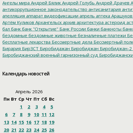
Ангелы мира
Андрей Бялик
Андрей Голубь
Андрей Драчев
А
антикоррупционное законодательство
антисанитария
анти
апелляция
аппарат видеофиксации
апрель
аптека
Арашуков
Артём Куликов
Архангельск
архив
архитектура
астероид
ас
бал
банк
банк "Открытие"
Банк России
банки
банкноты
банк
бездомные
бездомные животные
безналичные платежи
Бе
бесплатные лекарства
Бессмертные дела
Бессмертный пол
Бирария
БирЗСТ
Биробидажан
Биробиджан
Биробиджан-2
Биробиджанский военный гарнизонный суд
Биробиджанский
болото
битумные ямы
Благовещенск
Благовещенский кафе
благотворительность
благотворительный концерт
благоус
Календарь новостей
диктант
бомба
бомбоубежище
Борис Титов
Борохович
бра
буровзрывные работы
Бурятия
Бюджет
бюджет 2017
бюдж
учреждения
бюджетный кредит
бюрократия
В. Путин
В.И. 
Апрель 2026
Коровин
Валентина Матвиенко
Валерий Дранников
вандал
Пн
Вт
Ср
Чт
Пт
Сб
Вс
Отечественная война
велодорожка
велопробег
велосипед
В
1
2
3
4
5
ветераны_СВО
ветхие дома
ветхое жилье
Вечерний Бироб
видеорегистратор
Виктор Ишавев
Виктор Ишаев
Виктор О
6
7
8
9
10
11
12
Мишустин
Владимир Путин
Владимир Сахаровский
Владими
13
14
15
16
17
18
19
водоисточник
Водоканал
водолазы
водоналивные дамбы
во
20
21
22
23
24
25
26