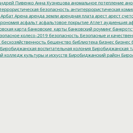
ндрей Пивенко
Анна Кузнецова
аномальное потепление
ано
террористическая безопасность
антитеррористическая коми
Арбат
Арена
аренда земли
арендная плата
арест
арест счет
трономия
асфальт
асфальтовое покрытие
Атлет
аудиенция
аф
овская карта
банковские_карты
банковский роуминг
банкротс
зопасное колесо-2019
безопасность
Безопасные и качестве
к
бесхозяйственность
бешенство
библиотека
бизнес
бизнес 
Биробиджанская воспитательная колония
Биробиджанская т
 колледж культуры и искусств
Биробиджанский район
Биро
дральный собор
Благословенное
благотворитель года
благот
тройство
Блокада Ленинграда
боевые патроны
боеприпасы
Б
к
браконьер
Бридер
брусит
брусчатка
Брянск
Будукан
будущи
ет Биробиджана
бюджетники
бюджетные деньги
бюджетны
Ленин
Вадим Зингман
вакцина
вакцинация
Валдгейм
Валдгей
изм
вандалы
Васильева
ВВО
ВВП
Вебер
Великан
Великая Окт
ерховный суд
весенние каникулы
весенний призыв
ветер
ве
иджан
ВЖС "Надежда России"
взрыв
взрыв газа
взрыв газово
рёл
Виктор Солнцев
викторина
Винников
вице-премьер
ВИЧ
р Якушев
власть
внеплановая проверка
Внешний долг
внутр
донапорная башня
водоснабжение
военная служба
военные