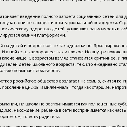
матривает введение полного запрета социальных сетей для д
 звучат, они не находят институциональной поддержки. Ст
 психическому здоровью детей, усиливают зависимость и ки
улируются самими платформами.
 на детей и подростков не так однозначно. Ярко выраженног
 в ней есть как хорошее, так и плохое. Но внутри поколени
 ключе чаще. С возрастом взгляд становится критичнее, и п
ителей детей школьного возраста, тех, кто ежедневно стал
колько повышает лояльность.
стков российское общество возлагает на семью, считая кон
е, поколение цифры и миллениалы, тогда как старшие, напр
омпании, ни школа не воспринимаются как полноценные субъ
имо, нахождение ребенка в сети воспринимается как часть 
торитетом, то есть родители.
 меры, которые уже реализуются в других странах. Наибо