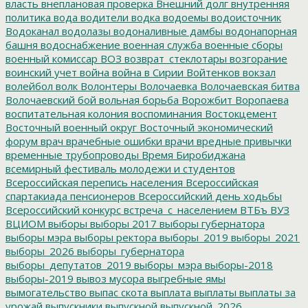
власть
внеплановая проверка
Внешний долг
внутренняя
политика
вода
водители
водка
водоемы
водоисточник
Водоканал
водолазы
водоналивные дамбы
водонапорная
башня
водоснабжение
военная служба
военные сборы
военный комиссар
ВОЗ
возврат_стеклотары
возгорание
воинский учет
война
война в Сирии
Войтенков
вокзал
волейбол
волк
Волонтеры
Волочаевка
Волочаевская битва
Волочаевский бой
вольная борьба
Ворожбит
Воропаева
воспитательная колония
воспоминания
Востокцемент
Восточный военный округ
Восточный экономический
форум
врач
врачебные ошибки
врачи
вредные привычки
временные трубопроводы
Время Биробиджана
всемирный фестиваль молодежи и студентов
Всероссийская перепись населения
Всероссийская
спартакиада пенсионеров
Всероссийский день ходьбы
Всероссийский конкурс
встреча_с_населением
ВТБъ
ВУЗ
ВЦИОМ
выборы
выборы 2017
выборы губернатора
выборы мэра
выборы ректора
выборы_2019
выборы_2021
выборы_2026
выборы_губернатора
выборы_депутатов_2019
выборы_мэра
выборы-2018
выборы-2019
вывоз мусора
выгребные ямы
вымогательство
выпас скота
выплата
выплаты
выплаты за
урожай
выпускники
выпускной
выпускной_2026