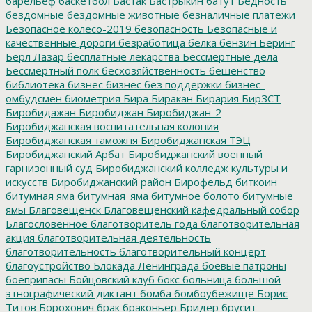
барельеф
баскетбол
Бастак
Бастрыкин
батут
Бедность
бездомные
бездомные животные
безналичные платежи
Безопасное колесо-2019
безопасность
Безопасные и
качественные дороги
безработица
белка
бензин
Беринг
Берл Лазар
бесплатные лекарства
Бессмертные дела
Бессмертный полк
бесхозяйственность
бешенство
библиотека
бизнес
бизнес без поддержки
бизнес-
омбудсмен
биометрия
Бира
Биракан
Бирария
БирЗСТ
Биробидажан
Биробиджан
Биробиджан-2
Биробиджанская воспитательная колония
Биробиджанская таможня
Биробиджанская ТЭЦ
Биробиджанский Арбат
Биробиджанский военный
гарнизонный суд
Биробиджанский колледж культуры и
искусств
Биробиджанский район
Бирофельд
биткоин
битумная яма
битумная_яма
битумное болото
битумные
ямы
Благовещенск
Благовещенский кафедральный собор
Благословенное
благотворитель года
благотворительная
акция
благотворительная деятельность
благотворительность
благотворительный концерт
благоустройство
Блокада Ленинграда
боевые патроны
боеприпасы
Бойцовский клуб
бокс
больница
большой
этнографический диктант
бомба
бомбоубежище
Борис
Титов
Борохович
брак
браконьер
Бридер
брусит