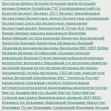
брусчатка
Брянск
Будукан
будущие врачи
будущие
медики
Бумагин
Бурейская ГЭС
буровзрывные работы
Бурятия
Бюджет
бюджет 2017
бюджет Биробиджана
бюджетники
бюджетные деньги
бюджетные организации
бюджетные средства
бюджетные учреждения
бюджетный кредит
бюрократия
В. Путин
В.И. Ленин
Вадим Зингман
вакцина
вакцинация
Валдгейм
Валдгеймский детдом
валежник
Валентин Брусиловский
Валентин Коровин
Валентина Матвиенко
Валерий
Дранников
вандализм
вандалы
Васильева
ВВО
ВВП
Вебер
Великан
Великая Октябрьская социалистическая
революция
Великая Отечественная война
велодорожка
велопробег
велосипед
Верховный суд
весенние каникулы
весенний призыв
ветер
ветеран
ветераны
ветераны
пограничной службы
ветераны_СВО
ветхие дома
ветхое
жилье
Вечерний Биробиджан
ВЖС "Надежда России"
взрыв
взрыв газа
взрыв газового баллона
взрыв
метеорита
взятка
взятки
видеокамеры
видеорегистратор
Виктор Ишавев
Виктор Ишаев
Виктор Орёл
Виктор
Солнцев
викторина
Винников
вице-премьер
ВИЧ
ВККС
Владивосток
Владимир Марковский
Владимир Мишустин
Владимир Путин
Владимир Сахаровский
Владимир Якушев