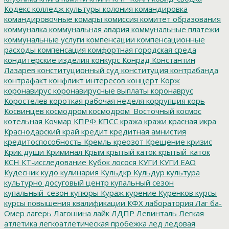
Кодекс
колледж культуры
колония
командировка
командировочные
комары
комиссия
комитет образования
коммуналка
коммунальная авария
коммунальные платежи
коммунальные услуги
компенсации
компенсационные
расходы
компенсация
комфортная городская среда
кондитерские изделия
конкурс
Конрад
Константин
Лазарев
конституционный суд
конституция
контрабанда
контрафакт
конфликт интересов
концерт
Корж
коронавирус
коронавирусные выплаты
коронаврус
Коростелев
короткая рабочая неделя
коррупция
корь
Косвинцев
космодром
космодром_Восточный
космос
котельная
Кочмар
КПРФ
КПСС
кража
кражи
красная икра
Краснодарский край
кредит
кредитная амнистия
кредитоспособность
Кремль
креозот
Крещение
кризис
Крик души
Криминал
Крым
крытый каток
крытый_каток
КСН
КТ-исследование
Кубок лосося
КУГИ
КУГИ ЕАО
Кудесник
кудо
кулинария
Кульдкр
Кульдур
культура
культурно досуговый центр
купальный сезон
купальный_сезон
купюры
Кураж
курение
Куренков
курсы
курсы повышения квалификации
КФХ
лаборатория
Лаг ба-
Омер
лагерь
Лагошина
лайк
ЛДПР
Левинталь
Легкая
атлетика
легкоатлетическая пробежка
лед
ледовая