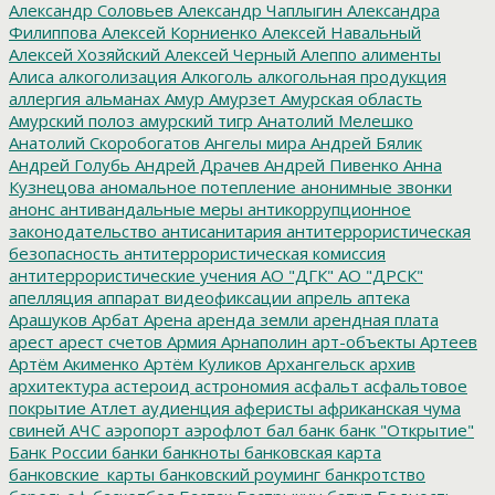
Александр Соловьев
Александр Чаплыгин
Александра
Филиппова
Алексей Корниенко
Алексей Навальный
Алексей Хозяйский
Алексей Черный
Алеппо
алименты
Алиса
алкоголизация
Алкоголь
алкогольная продукция
аллергия
альманах
Амур
Амурзет
Амурская область
Амурский полоз
амурский тигр
Анатолий Мелешко
Анатолий Скоробогатов
Ангелы мира
Андрей Бялик
Андрей Голубь
Андрей Драчев
Андрей Пивенко
Анна
Кузнецова
аномальное потепление
анонимные звонки
анонс
антивандальные меры
антикоррупционное
законодательство
антисанитария
антитеррористическая
безопасность
антитеррористическая комиссия
антитеррористические учения
АО "ДГК"
АО "ДРСК"
апелляция
аппарат видеофиксации
апрель
аптека
Арашуков
Арбат
Арена
аренда земли
арендная плата
арест
арест счетов
Армия
Арнаполин
арт-объекты
Артеев
Артём Акименко
Артём Куликов
Архангельск
архив
архитектура
астероид
астрономия
асфальт
асфальтовое
покрытие
Атлет
аудиенция
аферисты
африканская чума
свиней
АЧС
аэропорт
аэрофлот
бал
банк
банк "Открытие"
Банк России
банки
банкноты
банковская карта
банковские_карты
банковский роуминг
банкротство