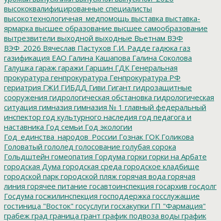
высококвалифицированные специалисты
высокотехнологичная_медпомощь
выставка
выставка-
ярмарка
высшее образование
высшее самообразование
вытрезвители
выходной
выходные
Вьетнам
ВЭФ
ВЭФ_2026
Вячеслав Пастухов
Г.И. Радде
гадюка
газ
газификация ЕАО
Галина Кашапова
Галина Соколова
Галушка
гараж
гаражи
Гаршин
ГДК
Генеральная
прокуратура
генпрокуратура
Генпрокуратура РФ
гериатрия
ГЖИ
ГИБДД
Гиви
Гигант
гидрозащитные
сооружения
гидрологическая обстановка
гидрологическая
ситуация
гимназия
гимназия № 1
главный федеральный
инспектор
год культурного наследия
год педагога и
наставника
Год семьи
Год экологии
Год_единства_народов_России
Гознак
ГОК
Голикова
Головатый
гололед
голосование
голубая сорока
Гольдштейн
гомеопатия
Гордума
горки
горки на Арбате
городская Дума
городская среда
городское кладбище
городской парк
городской пляж
горячая вода
горячая
линия
горячее питание
госавтоинспекция
госархив
госдолг
Госдума
госжилинспекция
господдержка
госслужащие
гостиница "Восток"
госуслуги
госхакупки
ГП "Фармация"
грабеж
град
граница
грант
график подвоза воды
график