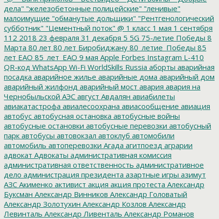
дела"
"железобетонные полицейские"
"ленивые"
малоимущие
"обманутые дольщики"
"Рентгенологический
субботник"
"Цементный поток"
@
1 класс
1 мая
1 сентября
112
2018
23 февраля
31 декабря
5
5G
75-летие Победы
8
Марта
80 лет
80 лет Биробиджану
80_летие_Победы
85
лет ЕАО
85_лет_ЕАО
9 мая
Apple
Forbes
Instagram
L-410
QR-код
WhatsApp
Wi-Fi
WorldSkills Russia
аборты
аварийная
посадка
аварийное жилье
аварийные дома
аварийный дом
аварийный жилфонд
аварийный мост
авария
авария на
Чернобыльской АЭС
август
Авдалян
авиабилеты
авиакатастрофа
авиалесоохрана
авиасообщение
авиация
автобус
автобусная остановка
автобусные войны
автобусные остановки
автобусные перевозки
автобусный
парк
автобусы
автовокзал
автоклуб
автомобили
автомобиль
автоперевозки
Агада
агитпоезд
аграрии
адвокат
Адвокаты
административная комиссия
административная ответственность
административное
дело
администрация президента
азартные игры
азимут
АЗС
Акименко
активист
акция
акция протеста
Александр
Буксман
Александр Винников
Александр Головатый
Александр Золотухин
Александр Козлов
Александр
Левинталь
Александр Ливенталь
Александр Романов