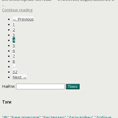
...
Continue reading
← Previous
1
2
3
4
5
6
7
8
…
32
Next →
Найти:
Тэги
"@"
"Банк приколов"
"Бествидео"
"Дети войны"
"Добрые