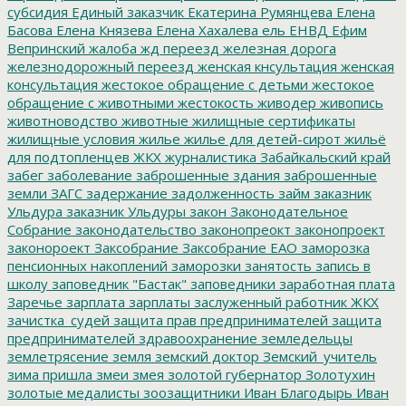
субсидия
Единый заказчик
Екатерина Румянцева
Елена
Басова
Елена Князева
Елена Хахалева
ель
ЕНВД
Ефим
Вепринский
жалоба
жд переезд
железная дорога
железнодорожный переезд
женская кнсультация
женская
консультация
жестокое обращение с детьми
жестокое
обращение с животными
жестокость
живодер
живопись
животноводство
животные
жилищные сертификаты
жилищные условия
жилье
жилье для детей-сирот
жильё
для подтопленцев
ЖКХ
журналистика
Забайкальский край
забег
заболевание
заброшенные здания
заброшенные
земли
ЗАГС
задержание
задолженность
займ
заказник
Ульдура
заказник Ульдуры
закон
Законодательное
Собрание
законодательство
законопреокт
законопроект
законороект
Заксобрание
Заксобрание ЕАО
заморозка
пенсионных накоплений
заморозки
занятость
запись в
школу
заповедник "Бастак"
заповедники
заработная плата
Заречье
зарплата
зарплаты
заслуженный работник ЖКХ
зачистка_судей
защита прав предпринимателей
защита
предпринимателей
здравоохранение
земледельцы
землетрясение
земля
земский доктор
Земский_учитель
зима пришла
змеи
змея
золотой губернатор
Золотухин
золотые медалисты
зоозащитники
Иван Благодырь
Иван