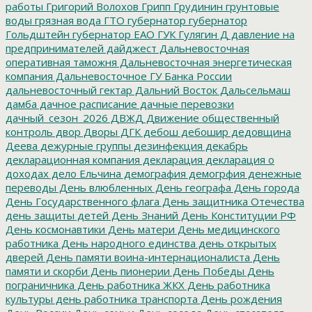
работы
Григорий Волохов
Грипп
Грудинин
грунтовые
воды
грязная вода
ГТО
губернатор
губернатор
Гольдштейн
губернатор ЕАО
ГУК
Гулягин
Д
давление на
предпринимателей
дайджест
Дальневосточная
оперативная таможня
Дальневосточная энергетическая
компания
Дальневосточное ГУ Банка России
дальневосточный гектар
Дальний Восток
Дальсельмаш
дамба
дачное расписание
дачные перевозки
дачный_сезон_2026
ДВЖД
Движение общественный
контроль
двор
Дворы
ДГК
дебош
дебошир
дедовщина
Деева
дежурные группы
дезинфекция
декабрь
декларационная компания
декларация
декларация о
доходах
дело Ельчина
демография
демогрфия
денежные
переводы
День влюбленных
День географа
День города
День Государственного флага
День защитника Отечества
день защиты детей
День Знаний
День Конституции РФ
День космонавтики
День матери
День медицинского
работника
День народного единства
день открытых
дверей
День памяти воина-интернационалиста
День
памяти и скорби
День пионерии
День Победы
День
пограничника
День работника ЖКХ
День работника
культуры
день работника транспорта
День рождения