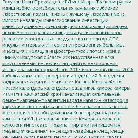
Голунов
Иван Проходцев
ИВЛ
ивс
Игорь Ткачев
игрушки
идиш
избиение
избирательная кампания
избирком
Известковый
измени жизнь к лучшему
Израиль
имена
импорт
инвалиды
инвестирование
инвестиции
инвестиционные проекты
индекс самоизоляции
индекс
человеческого развития
индексация
инновационное
развитие
иностранные государства
инспектор ДПС
инсульт
интервью
Интернет
инфекционная больница
инфекция
инфляция
инфраструктура
ипотека
Ирина
Пинчук
Иркутская область
иск
искусственная елка
искусственный_интеллект
исправительная колония
исследование
история
Итоги-2017
июль
июнь
июнь_2026
кабель линии электропередачи
кадетский бал
кадеты
кадровая чехарда
кадры
казаки
Казань
Казначейство
России
календарь
календарь праздников
камера
камеры
Камчатка
Камчатский край
канализация
капитальный
ремонт
капремонт
карантин
карате
каратин
катастрофа
кафе
качество жизни
качество и безопасность
качество
молока
качество обслуживания
Кванториум
квартиры
квитанция
КДН
кедровые шишки
Кемерово
кинозал
кинологи
кинотеатр "Родина"
Кирга
китай
кишечная
инфекция
кишечная_инфекция
кладбище
клещ
клещи
клубника
книга памяти
книги
КНР
КоАП
ковид-сводка