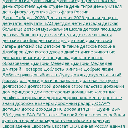
День России
День семьи
День соседа
День спасателя
день строителя
День студента
день тигра
день учителя
день физкультурника
День флага России
День_Победы_2026
День_семьи_2026
деньги
депутат
депутаты
депутаты ЕАО
детдом
дети
детсады
детская
больница
детская музыкальная школа
детская площадка
детская_больница
детские батуты
детские выплаты
детские пособия
детские сады
детский дом
детский
лагерь
детский сад
детское питание
детское пособие
Джабаров
Джанхотов
дзюдо
диабет
дикие животные
диспансеризация
дистанционка
дистанционное
образование
Дмитрий Меведев
Дмитрий Медведев
Дмитрий Нестеров
Доблесть_Хингана
Добрые люди
Добрые руки
довыборы_в_Думу
дождь
документальный
фильм
долг
долги
долги по зарплате
долговая нагрузка
долгострои
долгострой
долевое строительство
должники
дом офицеров
дом престарелых
домашние животные
допфинансирование
дороги
дорожная камера
дорожные
знаки
дорожные камеры
дорожный радар
ДОСААФ
дотации
доход
доходы
ДПС
дрова
дтп
ДТП
Дудин
дым
ДЭК
дюкер
ЕАО
ЕАО_тонет
Евгений Коростелев
еврейская
культура
еврейская_мудрость
еврейские традиции
Евровидение
Евросеть
Еврстат
ЕГЭ
Единая Россия
единая