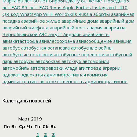
Марта
80 лет
80 лет Биробиджану
80_летие_Победы
85
лет ЕАО
85_лет_ЕАО
9 мая
Apple
Forbes
Instagram
L-410
QR-код
WhatsApp
Wi-Fi
WorldSkills Russia
аборты
аварийная
посадка
аварийное жилье
аварийные дома
аварийный дом
аварийный жилфонд
аварийный мост
авария
авария на
Чернобыльской АЭС
август
Авдалян
авиабилеты
авиакатастрофа
авиалесоохрана
авиасообщение
авиация
автобус
автобусная остановка
автобусные войны
автобусные остановки
автобусные перевозки
автобусный
парк
автобусы
автовокзал
автоклуб
автомобили
автомобиль
автоперевозки
Агада
агитпоезд
аграрии
адвокат
Адвокаты
административная комиссия
административная ответственность
административное
дело
администрация президента
азартные игры
азимут
АЗС
Акименко
активист
акция
акция протеста
Александр
Календарь новостей
Буксман
Александр Винников
Александр Головатый
Александр Золотухин
Александр Козлов
Александр
Левинталь
Александр Ливенталь
Александр Романов
Март 2019
Александр Соловьев
Александр Чаплыгин
Александра
Пн
Вт
Ср
Чт
Пт
Сб
Вс
Филиппова
Алексей Корниенко
Алексей Навальный
1
2
3
Алексей Хозяйский
Алексей Черный
Алеппо
алименты