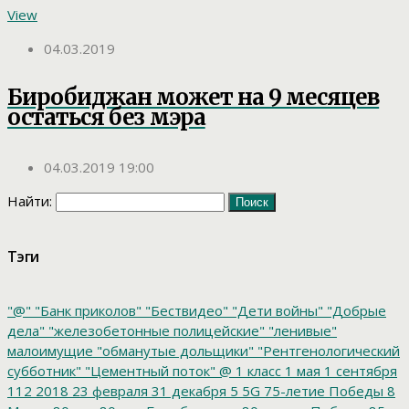
View
04.03.2019
Биробиджан может на 9 месяцев
остаться без мэра
04.03.2019 19:00
Найти:
Тэги
"@"
"Банк приколов"
"Бествидео"
"Дети войны"
"Добрые
дела"
"железобетонные полицейские"
"ленивые"
малоимущие
"обманутые дольщики"
"Рентгенологический
субботник"
"Цементный поток"
@
1 класс
1 мая
1 сентября
112
2018
23 февраля
31 декабря
5
5G
75-летие Победы
8