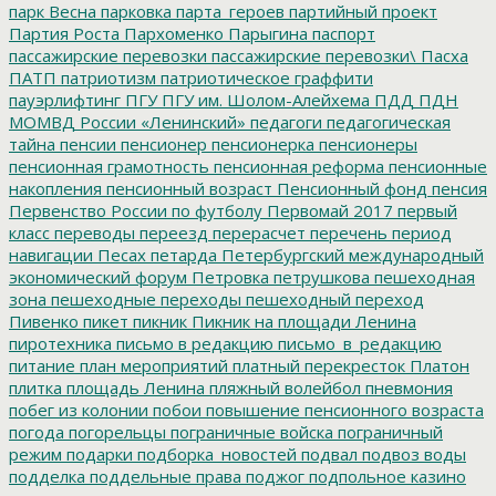
парк Весна
парковка
парта_героев
партийный проект
Партия Роста
Пархоменко
Парыгина
паспорт
пассажирские перевозки
пассажирские перевозки\
Пасха
ПАТП
патриотизм
патриотическое граффити
пауэрлифтинг
ПГУ
ПГУ им. Шолом-Алейхема
ПДД
ПДН
МОМВД России «Ленинский»
педагоги
педагогическая
тайна
пенсии
пенсионер
пенсионерка
пенсионеры
пенсионная грамотность
пенсионная реформа
пенсионные
накопления
пенсионный возраст
Пенсионный фонд
пенсия
Первенство России по футболу
Первомай 2017
первый
класс
переводы
переезд
перерасчет
перечень
период
навигации
Песах
петарда
Петербургский международный
экономический форум
Петровка
петрушкова
пешеходная
зона
пешеходные переходы
пешеходный переход
Пивенко
пикет
пикник
Пикник на площади Ленина
пиротехника
письмо в редакцию
письмо_в_редакцию
питание
план мероприятий
платный перекресток
Платон
плитка
площадь Ленина
пляжный волейбол
пневмония
побег из колонии
побои
повышение пенсионного возраста
погода
погорельцы
пограничные войска
пограничный
режим
подарки
подборка_новостей
подвал
подвоз воды
подделка
поддельные права
поджог
подпольное казино