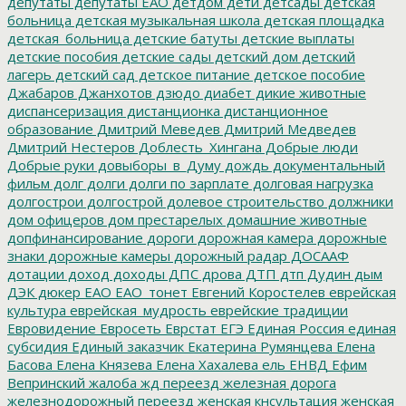
депутаты
депутаты ЕАО
детдом
дети
детсады
детская
больница
детская музыкальная школа
детская площадка
детская_больница
детские батуты
детские выплаты
детские пособия
детские сады
детский дом
детский
лагерь
детский сад
детское питание
детское пособие
Джабаров
Джанхотов
дзюдо
диабет
дикие животные
диспансеризация
дистанционка
дистанционное
образование
Дмитрий Меведев
Дмитрий Медведев
Дмитрий Нестеров
Доблесть_Хингана
Добрые люди
Добрые руки
довыборы_в_Думу
дождь
документальный
фильм
долг
долги
долги по зарплате
долговая нагрузка
долгострои
долгострой
долевое строительство
должники
дом офицеров
дом престарелых
домашние животные
допфинансирование
дороги
дорожная камера
дорожные
знаки
дорожные камеры
дорожный радар
ДОСААФ
дотации
доход
доходы
ДПС
дрова
ДТП
дтп
Дудин
дым
ДЭК
дюкер
ЕАО
ЕАО_тонет
Евгений Коростелев
еврейская
культура
еврейская_мудрость
еврейские традиции
Евровидение
Евросеть
Еврстат
ЕГЭ
Единая Россия
единая
субсидия
Единый заказчик
Екатерина Румянцева
Елена
Басова
Елена Князева
Елена Хахалева
ель
ЕНВД
Ефим
Вепринский
жалоба
жд переезд
железная дорога
железнодорожный переезд
женская кнсультация
женская