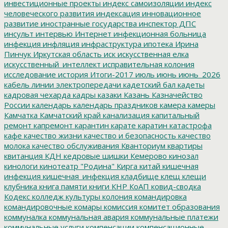
инвестиционные проекты
индекс самоизоляции
индекс
человеческого развития
индексация
инновационное
развитие
иностранные государства
инспектор ДПС
инсульт
интервью
Интернет
инфекционная больница
инфекция
инфляция
инфраструктура
ипотека
Ирина
Пинчук
Иркутская область
иск
искусственная елка
искусственный_интеллект
исправительная колония
исследование
история
Итоги-2017
июль
июнь
июнь_2026
кабель линии электропередачи
кадетский бал
кадеты
кадровая чехарда
кадры
казаки
Казань
Казначейство
России
календарь
календарь праздников
камера
камеры
Камчатка
Камчатский край
канализация
капитальный
ремонт
капремонт
карантин
карате
каратин
катастрофа
кафе
качество жизни
качество и безопасность
качество
молока
качество обслуживания
Кванториум
квартиры
квитанция
КДН
кедровые шишки
Кемерово
кинозал
кинологи
кинотеатр "Родина"
Кирга
китай
кишечная
инфекция
кишечная_инфекция
кладбище
клещ
клещи
клубника
книга памяти
книги
КНР
КоАП
ковид-сводка
Кодекс
колледж культуры
колония
командировка
командировочные
комары
комиссия
комитет образования
коммуналка
коммунальная авария
коммунальные платежи
коммунальные услуги
компенсации
компенсационные