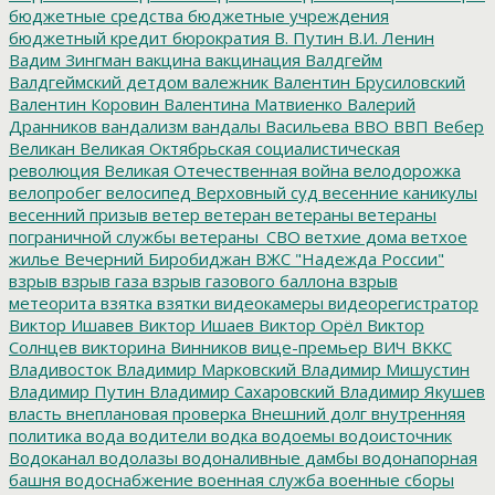
бюджетные средства
бюджетные учреждения
бюджетный кредит
бюрократия
В. Путин
В.И. Ленин
Вадим Зингман
вакцина
вакцинация
Валдгейм
Валдгеймский детдом
валежник
Валентин Брусиловский
Валентин Коровин
Валентина Матвиенко
Валерий
Дранников
вандализм
вандалы
Васильева
ВВО
ВВП
Вебер
Великан
Великая Октябрьская социалистическая
революция
Великая Отечественная война
велодорожка
велопробег
велосипед
Верховный суд
весенние каникулы
весенний призыв
ветер
ветеран
ветераны
ветераны
пограничной службы
ветераны_СВО
ветхие дома
ветхое
жилье
Вечерний Биробиджан
ВЖС "Надежда России"
взрыв
взрыв газа
взрыв газового баллона
взрыв
метеорита
взятка
взятки
видеокамеры
видеорегистратор
Виктор Ишавев
Виктор Ишаев
Виктор Орёл
Виктор
Солнцев
викторина
Винников
вице-премьер
ВИЧ
ВККС
Владивосток
Владимир Марковский
Владимир Мишустин
Владимир Путин
Владимир Сахаровский
Владимир Якушев
власть
внеплановая проверка
Внешний долг
внутренняя
политика
вода
водители
водка
водоемы
водоисточник
Водоканал
водолазы
водоналивные дамбы
водонапорная
башня
водоснабжение
военная служба
военные сборы