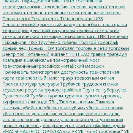
Гладких
Тафи-диагностика
театр
текстильная
телемедицинские технологии
теневая зарплата
теневая
экономика
тепловоз
тепловые сети
тепловычислитель
Теплоозёрск
Теплоозерск
Теплоозёрская ЦРБ
Теплоозерский цементный завод
теплосбыт
теплотрасса
территория действий
терроризм
техника
технологии
технологический_техникум
технопарк
тигр
ТИК
Тимченко
Тихомиров
ТКО
Тлустенко
товары
Толстой
томограф
тонкий лед
Тонких
ТОР
торговля
торговые сети
торговый
центр
тос
Тотальный диктант
ТПП ЕАО
травма
трагедия
трагедия в Забайкалье
трансграничный мост
трансграничный российско-китайский марафон
Транснефть
транспортная доступность
транспортная
карта
транспортный налог
траур
тревожный сигнал
Тромса
тротуар
тротуары
Трубачев
трудовая книжка
трудовые ресурсы
трудоустройство
Трутнев
туберкулез
Тукалевский
Турбин
туризм
туризмм
турнир
турпоход
турфирма
тхэквондо
ТЭЦ
Тюмень
тюрьма
Тяжелая
атлетика
убийство
уборка улиц
убыль
убыль населения
убыточность
увольнение
увольнения
уголовное дело
уголовное преследование
уголовный кодекс
уголовный
розыск
уголоное дело
уголь
угон
угон автомобиля
удача
УЖАСЫ НАШЕГО ГОРОДКА
узи
УК
УК "ДомСтроСервис"
УК