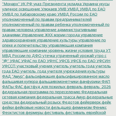
"Монарх"
УК РФ
указ Президента
укладка
Украина
укусы
уличное освещение
Улюкаев
УМВ
УМВД
УМВД по ЕАО
УМВД по Хабаровскому краю
УМВД России по ЕАО
уполномоченный по правам предпринимателей
уполномоченный по правам ребенка
уполномоченный по
правам человека
управление административными
зданиями
Управление ЖКХ мэрии города
управление
здравоохранения
управление культуры
управление по
опеке и попечительству
управляющая компания
управляющие компании
уровень жизни
условия труда
УТ
МВД России по ДФО
утечка
утраченный урожай
утро с
"@"
УФАС
УФАС по ЕАО
УФНС
УФСБ
УФСБ по ЕАО
УФСИН
УФССП
участковый
учения
учитель
учитель года
учитель
года ЕАО
учитель_года
учителя
учреждения культуры
ФАД "Амур"
фальсификация
фальсифицированное масло
фальшивая купюра
фальшивомонетчики
фанфурики
ФАП
ФАПы
ФАС
фастфуд для пожилых
февраль
февраль_2026
федеральная программа по переселению
Федеральная
сетевая компания
федеральная трасса Амур
федеральные
средства
федеральный розыск
Федотов
фейерверк
фейк
фейки
фейковые новости
фельдшер
феминизм
Феникс
Феоктистов
фермеры
фестиваль
фестиваль еврейской