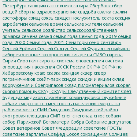
Петербург
санкции
сантехника
сатира
Сбербанк
сбор
вещей
сбор на здравоохранение
свадьба
свалка
свалки
светофоры
свищ
связь
священнослужитель
секта
секция
акробатики
сельские врачи
сельские жители
сельский
учитель
сельское хозяйство
сельскохозяйственная
ярмарка
семена
семья
семья года
Семья года-2019
семья
года-2020
Семья года-2021
Сенаторы
сено
сентябрь
Сергей Ерёмин
Сергей Солтус
Сергей Фургал
сертификат
сибиреязвенные захоронения
сигареты
СИЗО
сирена
Сирия
Сироткин
сироты
система оповещения
система
оповещения населения
СК
СК России
СК РФ
СК РФ по
Хабаровскому краю
сказка
скандал
сквер
сквер
пограничников
скейт-парк
скидка
скидки и акции
склад
вооружения и боеприпасов
склад пиломатериалов
скорая
Скорая помощь
СКУД
СКУДы
Следственный комитет
Слет
будущих медиков
служебная командировка
служебные
собаки
смертность
смертность населения
смерть на
рабочем месте
СМИ
Смидович
Смидовичский район
смотровая площадка
СМП
снег
снегопад
снюс
собаки
собор Парижской Богоматери
Собра
Собрание депутатов
Совет ветеранов
Совет Федерации
советские ГОСТы
советские зарплаты
Совфед
Сокол
сокращения
Солнцев