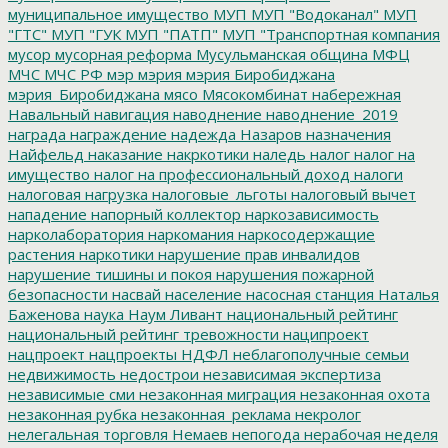
муниципальное имущество
МУП
МУП "Водоканал"
МУП
"ГТС"
МУП "ГУК
МУП "ПАТП"
МУП "Транспортная компания
мусор
мусорная реформа
Мусульманская община
МФЦ
МЧС
МЧС РФ
мэр
мэрия
мэрия Биробиджана
мэрия_Биробиджана
мясо
Мясокомбинат
набережная
Навальный
навигация
наводнение
наводнение_2019
награда
награждение
надежда
Назаров
назначения
Найфельд
наказание
накркотики
наледь
налог
налог на
имущество
налог на профессиональный доход
налоги
налоговая нагрузка
налоговые_льготы
налоговый вычет
нападение
напорный коллектор
наркозависимость
нарколаборатория
наркомания
наркосодержащие
растения
наркотики
нарушение прав инвалидов
нарушение тишины и покоя
нарушения пожарной
безопасности
насвай
население
насосная станция
Наталья
Баженова
наука
Наум Ливант
национальный рейтинг
национальный рейтинг тревожности
наципроект
нацпроект
нацпроекты
НДФЛ
неблагополучные семьи
недвижимость
недострои
независимая экспертиза
независимые сми
незаконная миграция
незаконная охота
незаконная рубка
незаконная_реклама
некролог
нелегальная торговля
Немаев
непогода
нерабочая неделя