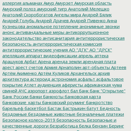
аллергия
альманах
Амур
Амурзет
Амурская область
Амурский полоз
амурский тигр
Анатолий Мелешко
Анатолий Скоробогатов
Ангелы мира
Андрей Бялик
Андрей Голубь
Андрей Драчев
Андрей Пивенко
Анна
Кузнецова
аномальное потепление
анонимные звонки
анонс
антивандальные меры
антикоррупционное
законодательство
антисанитария
антитеррористическая
безопасность
антитеррористическая комиссия
антитеррористические учения
АО "ДГК"
АО "ДРСК"
апелляция
аппарат видеофиксации
апрель
аптека
Арашуков
Арбат
Арена
аренда земли
арендная плата
арест
арест счетов
Армия
Арнаполин
арт-объекты
Артеев
Артём Акименко
Артём Куликов
Архангельск
архив
архитектура
астероид
астрономия
асфальт
асфальтовое
покрытие
Атлет
аудиенция
аферисты
африканская чума
свиней
АЧС
аэропорт
аэрофлот
бал
банк
банк "Открытие"
Банк России
банки
банкноты
банковская карта
банковские_карты
банковский роуминг
банкротство
барельеф
баскетбол
Бастак
Бастрыкин
батут
Бедность
бездомные
бездомные животные
безналичные платежи
Безопасное колесо-2019
безопасность
Безопасные и
качественные дороги
безработица
белка
бензин
Беринг