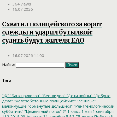
364 views
16.07.2026
Схватил полицейского за ворот
одежды и ударил бутылкой:
судить будут жителя ЕАО
16.07.2026 14:00
Найти:
Тэги
"@"
"Банк приколов"
"Бествидео"
"Дети войны"
"Добрые
дела"
"железобетонные полицейские"
"ленивые"
малоимущие
"обманутые дольщики"
"Рентгенологический
субботник"
"Цементный поток"
@
1 класс
1 мая
1 сентября
112
2018
23 февраля
31 декабря
5
5G
75-летие Победы
8