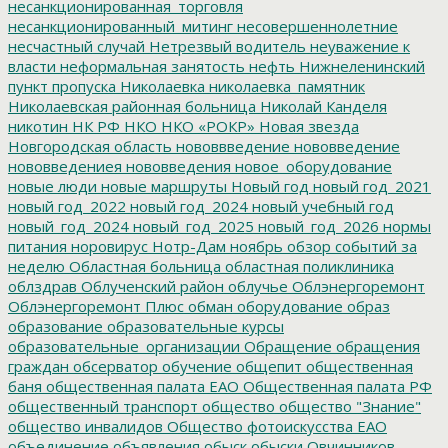
несанкционированная_торговля
несанкционированный_митинг
несовершеннолетние
несчастный случай
Нетрезвый водитель
неуважение к
власти
неформальная занятость
нефть
Нижнеленинский
пункт пропуска
Николаевка
николаевка_памятник
Николаевская районная больница
Николай Канделя
никотин
НК РФ
НКО
НКО «РОКР»
Новая звезда
Новгородская область
нововвведение
нововведение
нововведениея
нововведения
новое_оборудование
новые люди
новые маршруты
Новый год
новый год_2021
новый год_2022
новый год_2024
новый учебный год
новый_год_2024
новый_год_2025
новый_год_2026
нормы
питания
норовирус
Нотр-Дам
ноябрь
обзор событий за
неделю
Областная больница
областная поликлиника
облздрав
Облученский район
облучье
Облэнергоремонт
Облэнергоремонт Плюс
обман
оборудование
образ
образование
образовательные курсы
образовательные_организации
Обращение
обращения
граждан
обсерватор
обучение
общепит
общественная
баня
общественная палата ЕАО
Общественная палата РФ
общественный транспорт
общество
общество "Знание"
общество инвалидов
Общество фотоискусства ЕАО
объединение
объявления
обыск
обыски
Овчинников