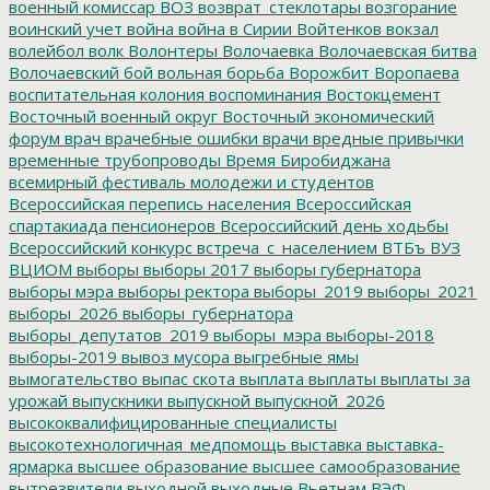
военный комиссар
ВОЗ
возврат_стеклотары
возгорание
воинский учет
война
война в Сирии
Войтенков
вокзал
волейбол
волк
Волонтеры
Волочаевка
Волочаевская битва
Волочаевский бой
вольная борьба
Ворожбит
Воропаева
воспитательная колония
воспоминания
Востокцемент
Восточный военный округ
Восточный экономический
форум
врач
врачебные ошибки
врачи
вредные привычки
временные трубопроводы
Время Биробиджана
всемирный фестиваль молодежи и студентов
Всероссийская перепись населения
Всероссийская
спартакиада пенсионеров
Всероссийский день ходьбы
Всероссийский конкурс
встреча_с_населением
ВТБъ
ВУЗ
ВЦИОМ
выборы
выборы 2017
выборы губернатора
выборы мэра
выборы ректора
выборы_2019
выборы_2021
выборы_2026
выборы_губернатора
выборы_депутатов_2019
выборы_мэра
выборы-2018
выборы-2019
вывоз мусора
выгребные ямы
вымогательство
выпас скота
выплата
выплаты
выплаты за
урожай
выпускники
выпускной
выпускной_2026
высококвалифицированные специалисты
высокотехнологичная_медпомощь
выставка
выставка-
ярмарка
высшее образование
высшее самообразование
вытрезвители
выходной
выходные
Вьетнам
ВЭФ