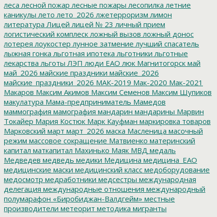
леса
лесной пожар
лесные пожары
лесопилка
летние
каникулы
лето
лето_2026
лжетерроризм
лимон
литература
Лицей
лицей № 23
личный прием
логистический комплеск
ложный вызов
ложный донос
лотерея
лоукостер
лунное затмение
лучший спасатель
лыжная гонка
льготная ипотека
льготники
льготные
лекарства
льготы
ЛЭП
люди ЕАО
люк
Магнитогорск
май
май_2026
майские праздники
майские_2026
майские_праздники_2026
МАК-2019
Мак-2020
Мак-2021
Макаров
Максим Акимов
Максим Семенов
Максим Шупиков
макулатура
Мама-предприниматель
Мамедов
маммография
мамография
мандарин
мандарины
Марвин
Токайер
Мария Костюк
Марк Кауфман
маркировка товаров
Марковский
март
март_2026
маска
Масленица
масочный
режим
массовое сокращение
Матвиенко
материнский
капитал
маткапитал
Махинько
Маяк
МВД
медаль
Медведев
медведь
медики
Медицина
медицина_ЕАО
медицинские маски
медицинский класс
медоборудование
медосмотр
медработники
медсестры
международная
делегация
международные отношения
международный
полумарафон «Биробиджан-Валдгейм»
местные
производители
метеорит
методика
мигранты