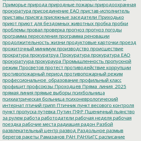
Приморье
природа
природные пожары
природоохранная
прокуратура
присоединение ЕАО
пристав-исполнитель
приставы
присяга
присяжные заседатели
Приходько
приют
приют для бездомных животных
пробка
пробки
проблемы
провал
проверка
прогноз
прогноз погоды
программа переселения
программа реновации
продолжительность жизни
продуктовые карточки
проезд
прожиточный минимум
производство
происшествие
прократура
прокуратруа
Прокуратура
прокуратура ЕАО
прокуратуура
прокураура
Промышленность
пропускной
режим
Просветов
протест
противодействие коррупции
противопожарный период
противопожарный режим
профессиональное_образование
профильный класс
профицит
профсоюзы
Проходцев
Пряма_линия_2025
прямая линия
прямые выборы
психбольница
психиатрическая больница
психоневрологический
интернат
птичий грипп
Птичник
пункт весового контроля
пункт пропуска
путевка
Путин
ПФР
Пшеничный
пьянство
за рулем
работа
работодатели
рабочая неделя
рабочая
поездка
рабочие места
радиация
радон
Разбой
развлекательный центр
развод
Раздольное
размыв
берегов
ракеты
Рамазанов
РАН
РАНХиГС
расписание