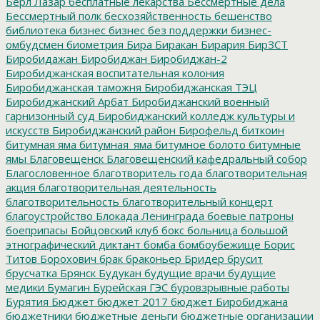
Берл Лазар
бесплатные лекарства
Бессмертные дела
Бессмертный полк
бесхозяйственность
бешенство
библиотека
бизнес
бизнес без поддержки
бизнес-
омбудсмен
биометрия
Бира
Биракан
Бирария
БирЗСТ
Биробидажан
Биробиджан
Биробиджан-2
Биробиджанская воспитательная колония
Биробиджанская таможня
Биробиджанская ТЭЦ
Биробиджанский Арбат
Биробиджанский военный
гарнизонный суд
Биробиджанский колледж культуры и
искусств
Биробиджанский район
Бирофельд
биткоин
битумная яма
битумная_яма
битумное болото
битумные
ямы
Благовещенск
Благовещенский кафедральный собор
Благословенное
благотворитель года
благотворительная
акция
благотворительная деятельность
благотворительность
благотворительный концерт
благоустройство
Блокада Ленинграда
боевые патроны
боеприпасы
Бойцовский клуб
бокс
больница
большой
этнографический диктант
бомба
бомбоубежище
Борис
Титов
Борохович
брак
браконьер
Бридер
брусит
брусчатка
Брянск
Будукан
будущие врачи
будущие
медики
Бумагин
Бурейская ГЭС
буровзрывные работы
Бурятия
Бюджет
бюджет 2017
бюджет Биробиджана
бюджетники
бюджетные деньги
бюджетные организации