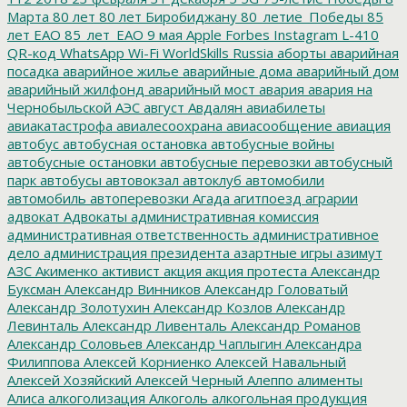
Марта
80 лет
80 лет Биробиджану
80_летие_Победы
85
лет ЕАО
85_лет_ЕАО
9 мая
Apple
Forbes
Instagram
L-410
QR-код
WhatsApp
Wi-Fi
WorldSkills Russia
аборты
аварийная
посадка
аварийное жилье
аварийные дома
аварийный дом
аварийный жилфонд
аварийный мост
авария
авария на
Чернобыльской АЭС
август
Авдалян
авиабилеты
авиакатастрофа
авиалесоохрана
авиасообщение
авиация
автобус
автобусная остановка
автобусные войны
автобусные остановки
автобусные перевозки
автобусный
парк
автобусы
автовокзал
автоклуб
автомобили
автомобиль
автоперевозки
Агада
агитпоезд
аграрии
адвокат
Адвокаты
административная комиссия
административная ответственность
административное
дело
администрация президента
азартные игры
азимут
АЗС
Акименко
активист
акция
акция протеста
Александр
Буксман
Александр Винников
Александр Головатый
Александр Золотухин
Александр Козлов
Александр
Левинталь
Александр Ливенталь
Александр Романов
Александр Соловьев
Александр Чаплыгин
Александра
Филиппова
Алексей Корниенко
Алексей Навальный
Алексей Хозяйский
Алексей Черный
Алеппо
алименты
Алиса
алкоголизация
Алкоголь
алкогольная продукция