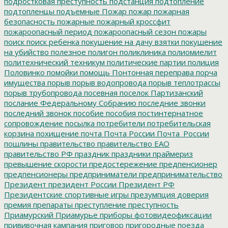
подростковая преступность
подстанция
подтопление
подтопленцы
подъемные
Пожар
пожар
пожарная
безопасность
пожарные
пожарный кроссфит
пожароопасный период
пожароопасный сезон
пожары
поиск
поиск ребенка
покушение на дачу взятки
покушение
на убийство
полезное
полигон
поликлиника
полиомиелит
политехнический техникум
политические партии
полиция
Половинко
помойки
помощь
Понтонная переправа
порча
имущества
порыв
порыв водопровода
порыв теплотрассы
порыв трубопровода
посевная
поселок Партизанский
послание Федеральному Собранию
последние звонки
последний звонок
пособие
пособия
постинтернатное
сопровождение
посылка
потребители
потребительская
корзина
похищение
почта
Почта России
Почта_России
пошлины
правительство
правительство ЕАО
правительство РФ
праздник
праздники
праймериз
превышение скорости
предостережение
предпенсионер
предпенсионеры
предприниматели
предпринимательство
Президент
президент России
Президент РФ
Президентские спортивные игры
презумпция доверия
премия
препараты
преступление
преступность
Приамурский
Приамурье
приборы фотовидеофиксации
прививочная кампания
приговор
пригородные поезда