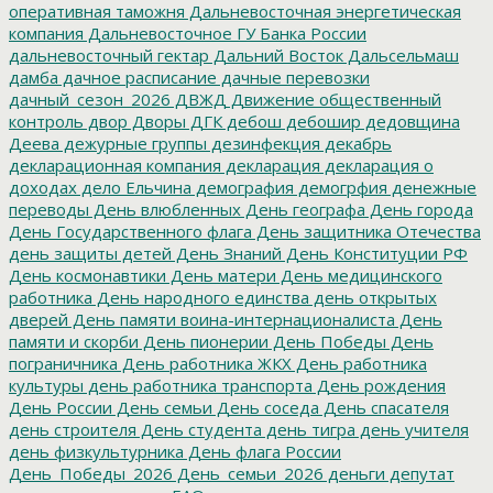
оперативная таможня
Дальневосточная энергетическая
компания
Дальневосточное ГУ Банка России
дальневосточный гектар
Дальний Восток
Дальсельмаш
дамба
дачное расписание
дачные перевозки
дачный_сезон_2026
ДВЖД
Движение общественный
контроль
двор
Дворы
ДГК
дебош
дебошир
дедовщина
Деева
дежурные группы
дезинфекция
декабрь
декларационная компания
декларация
декларация о
доходах
дело Ельчина
демография
демогрфия
денежные
переводы
День влюбленных
День географа
День города
День Государственного флага
День защитника Отечества
день защиты детей
День Знаний
День Конституции РФ
День космонавтики
День матери
День медицинского
работника
День народного единства
день открытых
дверей
День памяти воина-интернационалиста
День
памяти и скорби
День пионерии
День Победы
День
пограничника
День работника ЖКХ
День работника
культуры
день работника транспорта
День рождения
День России
День семьи
День соседа
День спасателя
день строителя
День студента
день тигра
день учителя
день физкультурника
День флага России
День_Победы_2026
День_семьи_2026
деньги
депутат