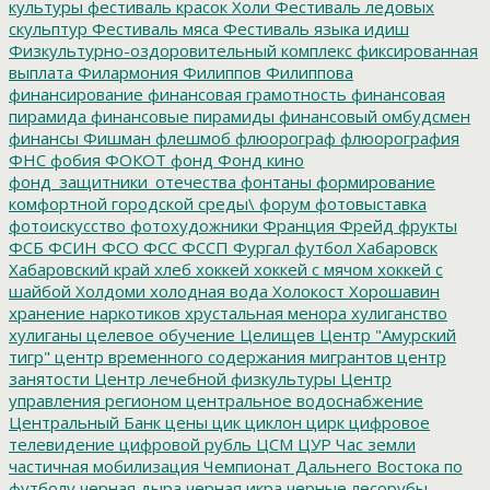
культуры
фестиваль красок Холи
Фестиваль ледовых
скульптур
Фестиваль мяса
Фестиваль языка идиш
Физкультурно-оздоровительный комплекс
фиксированная
выплата
Филармония
Филиппов
Филиппова
финансирование
финансовая грамотность
финансовая
пирамида
финансовые пирамиды
финансовый омбудсмен
финансы
Фишман
флешмоб
флюорограф
флюорография
ФНС
фобия
ФОКОТ
фонд
Фонд кино
фонд_защитники_отечества
фонтаны
формирование
комфортной городской среды\
форум
фотовыставка
фотоискусство
фотохудожники
Франция
Фрейд
фрукты
ФСБ
ФСИН
ФСО
ФСС
ФССП
Фургал
футбол
Хабаровск
Хабаровский край
хлеб
хоккей
хоккей с мячом
хоккей с
шайбой
Холдоми
холодная вода
Холокост
Хорошавин
хранение наркотиков
хрустальная менора
хулиганство
хулиганы
целевое обучение
Целищев
Центр "Амурский
тигр"
центр временного содержания мигрантов
центр
занятости
Центр лечебной физкультуры
Центр
управления регионом
центральное водоснабжение
Центральный Банк
цены
цик
циклон
цирк
цифровое
телевидение
цифровой рубль
ЦСМ
ЦУР
Час земли
частичная мобилизация
Чемпионат Дальнего Востока по
футболу
черная дыра
черная икра
черные лесорубы