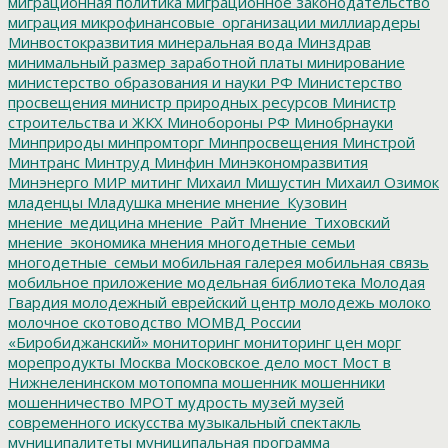
миграционная политика
миграционное законодательство
миграция
микрофинансовые_организации
миллиардеры
Минвостокразвития
минеральная вода
Минздрав
минимальный размер заработной платы
минирование
министерство образования и науки РФ
Министерство
просвещения
министр природных ресурсов
Министр
строительства и ЖКХ
Минобороны РФ
Минобрнауки
Минприроды
минпромторг
Минпросвещения
Минстрой
Минтранс
Минтруд
Минфин
Минэкономразвития
Минэнерго
МИР
митинг
Михаил Мишустин
Михаил Озимок
младенцы
Младушка
мнение
мнение_Кузовин
мнение_медицина
мнение_Райт
Мнение_Тиховский
мнение_экономика
мнения
многодетные семьи
многодетные_семьи
мобильная галерея
мобильная связь
мобильное приложение
модельная библиотека
Молодая
Гвардия
молодежный еврейский центр
молодежь
молоко
молочное скотоводство
МОМВД России
«Биробиджанский»
мониторинг
мониторинг цен
морг
морепродукты
Москва
Московское дело
мост
Мост в
Нижнеленинском
мотопомпа
мошенник
мошенники
мошенничество
МРОТ
мудрость
музей
музей
современного искусства
музыкальный спектакль
муниципалитеты
муниципальная программа