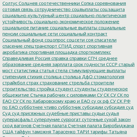
Солтус
Солцнев
соотечественники
Сопка
соревнования
сотовая связь
сотрудничество
соцвыплаты
соцзащита
социально-культурный центр
социально-политическая
устойчивость
социально-экономическое положение
социальное питание
социальные выплаты
социальные
пенсии
социальные сети
социальный контракт
Социальный фонд
соцопрос
соцсети
соя
спасатели
спасение
спецтранспорт
СПИД
спорт
спортивная
акробатика
спортивная площадка
спорткомплекс
Справедливая Россия
справка
справки
СПЧ
среднее
образование
средняя зарплата
срок годности
СССР
старый
мост
статистика
статья
стела
стимулирующие выплаты
стипендия
стихия
столица
столица ДфО
стоматология
страйкбол
страх
страхование
стрельба
строители
строительство
стройка
студент
студенты
студенческое
общежитие
Стычка рабочих с силовиками
СУ СК
СУ СК по
ЕАО
СУ СК по Хабаровскому краю и ЕАО
су ск рф
СУ СК РФ
по ЕАО
субботнее чтиво
субботник
субсидии
субсидия
суд
Суд
суд присяжных
судебные приставы
судьи
судья
суперасфальт
суперлуние
суррогат
суточные
сухой закон
сход вагонов
Счетная палата
Счетная палата Биробиджана
США
тайфун
таможня
Тарасенко
ТАРИ
тарифы
Татьяна