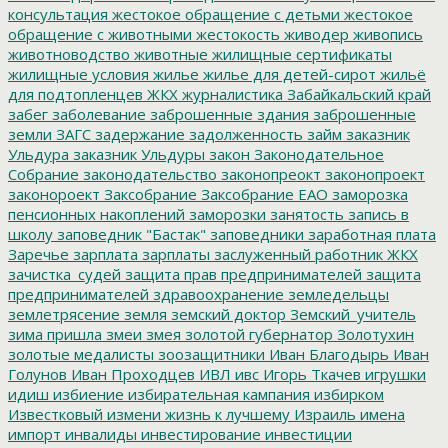
консультация
жестокое обращение с детьми
жестокое
обращение с животными
жестокость
живодер
живопись
животноводство
животные
жилищные сертификаты
жилищные условия
жилье
жилье для детей-сирот
жильё
для подтопленцев
ЖКХ
журналистика
Забайкальский край
забег
заболевание
заброшенные здания
заброшенные
земли
ЗАГС
задержание
задолженность
займ
заказник
Ульдура
заказник Ульдуры
закон
Законодательное
Собрание
законодательство
законопреокт
законопроект
законороект
Заксобрание
Заксобрание ЕАО
заморозка
пенсионных накоплений
заморозки
занятость
запись в
школу
заповедник "Бастак"
заповедники
заработная плата
Заречье
зарплата
зарплаты
заслуженный работник ЖКХ
зачистка_судей
защита прав предпринимателей
защита
предпринимателей
здравоохранение
земледельцы
землетрясение
земля
земский доктор
Земский_учитель
зима пришла
змеи
змея
золотой губернатор
Золотухин
золотые медалисты
зоозащитники
Иван Благодырь
Иван
Голунов
Иван Проходцев
ИВЛ
ивс
Игорь Ткачев
игрушки
идиш
избиение
избирательная кампания
избирком
Известковый
измени жизнь к лучшему
Израиль
имена
импорт
инвалиды
инвестирование
инвестиции