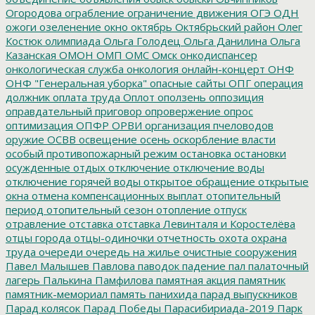
Огородова
ограбление
ограничение движения
ОГЭ
ОДН
ожоги
озеленение
окно
октябрь
Октябрьский район
Олег
Костюк
олимпиада
Ольга Голодец
Ольга Данилина
Ольга
Казанская
ОМОН
ОМП
ОМС
Омск
онкодиспансер
онкологическая служба
онкология
онлайн-концерт
ОНФ
ОНФ "Генеральная уборка"
опасные сайты
ОПГ
операция
должник
оплата труда
Оплот
оползень
оппозиция
оправдательный приговор
опровержение
опрос
оптимизация
ОПФР
ОРВИ
организация пчеловодов
оружие
ОСВВ
освещение
осень
оскорбление власти
особый противопожарный режим
остановка
остановки
осужденные
отдых
отключение
отключение воды
отключение горячей воды
открытое обращение
открытые
окна
отмена компенсационных выплат
отопительный
период
отопительный сезон
отопление
отпуск
отравление
отставка
отставка Левинталя и Коростелёва
отцы города
отцы-одиночки
отчетность
охота
охрана
труда
очереди
очередь на жилье
очистные сооружения
Павел Малышев
Павлова
паводок
падение
пал
палаточный
лагерь
Палькина
Памфилова
памятная акция
памятник
памятник-мемориал
память
панихида
парад выпускников
Парад колясок
Парад Победы
Парасибириада-2019
Парк