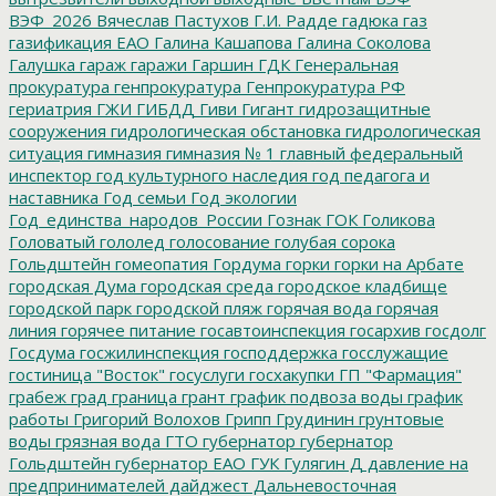
ВЭФ_2026
Вячеслав Пастухов
Г.И. Радде
гадюка
газ
газификация ЕАО
Галина Кашапова
Галина Соколова
Галушка
гараж
гаражи
Гаршин
ГДК
Генеральная
прокуратура
генпрокуратура
Генпрокуратура РФ
гериатрия
ГЖИ
ГИБДД
Гиви
Гигант
гидрозащитные
сооружения
гидрологическая обстановка
гидрологическая
ситуация
гимназия
гимназия № 1
главный федеральный
инспектор
год культурного наследия
год педагога и
наставника
Год семьи
Год экологии
Год_единства_народов_России
Гознак
ГОК
Голикова
Головатый
гололед
голосование
голубая сорока
Гольдштейн
гомеопатия
Гордума
горки
горки на Арбате
городская Дума
городская среда
городское кладбище
городской парк
городской пляж
горячая вода
горячая
линия
горячее питание
госавтоинспекция
госархив
госдолг
Госдума
госжилинспекция
господдержка
госслужащие
гостиница "Восток"
госуслуги
госхакупки
ГП "Фармация"
грабеж
град
граница
грант
график подвоза воды
график
работы
Григорий Волохов
Грипп
Грудинин
грунтовые
воды
грязная вода
ГТО
губернатор
губернатор
Гольдштейн
губернатор ЕАО
ГУК
Гулягин
Д
давление на
предпринимателей
дайджест
Дальневосточная