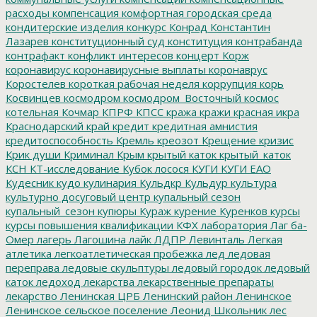
расходы
компенсация
комфортная городская среда
кондитерские изделия
конкурс
Конрад
Константин
Лазарев
конституционный суд
конституция
контрабанда
контрафакт
конфликт интересов
концерт
Корж
коронавирус
коронавирусные выплаты
коронаврус
Коростелев
короткая рабочая неделя
коррупция
корь
Косвинцев
космодром
космодром_Восточный
космос
котельная
Кочмар
КПРФ
КПСС
кража
кражи
красная икра
Краснодарский край
кредит
кредитная амнистия
кредитоспособность
Кремль
креозот
Крещение
кризис
Крик души
Криминал
Крым
крытый каток
крытый_каток
КСН
КТ-исследование
Кубок лосося
КУГИ
КУГИ ЕАО
Кудесник
кудо
кулинария
Кульдкр
Кульдур
культура
культурно досуговый центр
купальный сезон
купальный_сезон
купюры
Кураж
курение
Куренков
курсы
курсы повышения квалификации
КФХ
лаборатория
Лаг ба-
Омер
лагерь
Лагошина
лайк
ЛДПР
Левинталь
Легкая
атлетика
легкоатлетическая пробежка
лед
ледовая
переправа
ледовые скульптуры
ледовый городок
ледовый
каток
ледоход
лекарства
лекарственные препараты
лекарство
Ленинская ЦРБ
Ленинский район
Ленинское
Ленинское сельское поселение
Леонид Школьник
лес