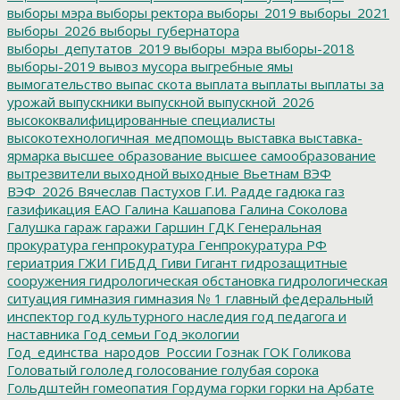
выборы мэра
выборы ректора
выборы_2019
выборы_2021
выборы_2026
выборы_губернатора
выборы_депутатов_2019
выборы_мэра
выборы-2018
выборы-2019
вывоз мусора
выгребные ямы
вымогательство
выпас скота
выплата
выплаты
выплаты за
урожай
выпускники
выпускной
выпускной_2026
высококвалифицированные специалисты
высокотехнологичная_медпомощь
выставка
выставка-
ярмарка
высшее образование
высшее самообразование
вытрезвители
выходной
выходные
Вьетнам
ВЭФ
ВЭФ_2026
Вячеслав Пастухов
Г.И. Радде
гадюка
газ
газификация ЕАО
Галина Кашапова
Галина Соколова
Галушка
гараж
гаражи
Гаршин
ГДК
Генеральная
прокуратура
генпрокуратура
Генпрокуратура РФ
гериатрия
ГЖИ
ГИБДД
Гиви
Гигант
гидрозащитные
сооружения
гидрологическая обстановка
гидрологическая
ситуация
гимназия
гимназия № 1
главный федеральный
инспектор
год культурного наследия
год педагога и
наставника
Год семьи
Год экологии
Год_единства_народов_России
Гознак
ГОК
Голикова
Головатый
гололед
голосование
голубая сорока
Гольдштейн
гомеопатия
Гордума
горки
горки на Арбате