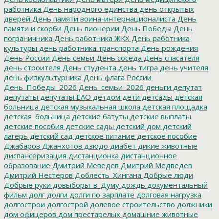
работника
День народного единства
день открытых
дверей
День памяти воина-интернационалиста
День
памяти и скорби
День пионерии
День Победы
День
пограничника
День работника ЖКХ
День работника
культуры
день работника транспорта
День рождения
День России
День семьи
День соседа
День спасателя
день строителя
День студента
день тигра
день учителя
день физкультурника
День флага России
День_Победы_2026
День_семьи_2026
деньги
депутат
депутаты
депутаты ЕАО
детдом
дети
детсады
детская
больница
детская музыкальная школа
детская площадка
детская_больница
детские батуты
детские выплаты
детские пособия
детские сады
детский дом
детский
лагерь
детский сад
детское питание
детское пособие
Джабаров
Джанхотов
дзюдо
диабет
дикие животные
диспансеризация
дистанционка
дистанционное
образование
Дмитрий Меведев
Дмитрий Медведев
Дмитрий Нестеров
Доблесть_Хингана
Добрые люди
Добрые руки
довыборы_в_Думу
дождь
документальный
фильм
долг
долги
долги по зарплате
долговая нагрузка
долгострои
долгострой
долевое строительство
должники
дом офицеров
дом престарелых
домашние животные