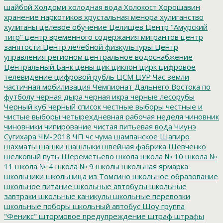
шайбой
Холдоми
холодная вода
Холокост
Хорошавин
хранение наркотиков
хрустальная менора
хулиганство
хулиганы
целевое обучение
Целищев
Центр "Амурский
тигр"
центр временного содержания мигрантов
центр
занятости
Центр лечебной физкультуры
Центр
управления регионом
центральное водоснабжение
Центральный Банк
цены
цик
циклон
цирк
цифровое
телевидение
цифровой рубль
ЦСМ
ЦУР
Час земли
частичная мобилизация
Чемпионат Дальнего Востока по
футболу
черная дыра
черная икра
черные лесорубы
Черный куб
черный список
честные выборы
честные и
чистые выборы
четырехдневная рабочая неделя
чиновник
чиновники
чипирование
чистая питьевая вода
Чиунэ
Сугихара
ЧМ-2018
ЧП
чс
чума
шампанское
Шапиро
шахматы
шашки
шашлыки
швейная фабрика
Шевченко
шелковый путь
Шереметьево
школа
школа № 10
школа №
11
школа № 4
школа № 9
школы
школьная ярмарка
школьники
школьница из Томсино
школьное образование
школьное питание
школьные автобусы
школьные
завтраки
школьные каникулы
школьные перевозки
школьные поборы
школьный автобус
Шоу группа
"Феникс"
штормовое предупреждение
штраф
штрафы