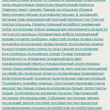
зона
пешеходные переходы
пешеходный переход
Пивенко
пикет
пикник
Пикник на площади Ленина
пиротехника
письмо в редакцию
письмо_в_редакцию
питание
план мероприятий
платный перекресток
Платон
плитка
площадь Ленина
пляжный волейбол
пневмония
побег из колонии
побои
повышение пенсионного возраста
погода
погорельцы
пограничные войска
пограничный
режим
подарки
подборка_новостей
подвал
подвоз воды
подделка
поддельные права
поджог
подпольное казино
подростковая преступность
подстанция
подтопление
подтопленцы
подъемные
пожар
Пожар
пожарная
безопасность
пожарные
пожарный кроссфит
пожароопасный период
пожароопасный сезон
пожары
поиск
поиск ребенка
покушение на дачу взятки
покушение
на убийство
полезное
полигон
поликлиника
полиомиелит
политехнический техникум
политические партии
полиция
Половинко
помойки
помощь
Понтонная переправа
порча
имущества
порыв
порыв водопровода
порыв теплотрассы
порыв трубопровода
посевная
поселок Партизанский
послание Федеральному Собранию
последние звонки
последний звонок
пособие
пособия
постинтернатное
сопровождение
посылка
потребители
потребительская