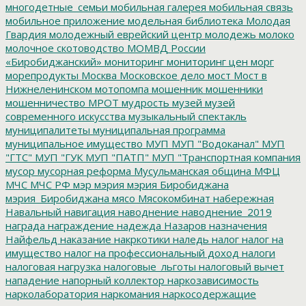
многодетные_семьи
мобильная галерея
мобильная связь
мобильное приложение
модельная библиотека
Молодая
Гвардия
молодежный еврейский центр
молодежь
молоко
молочное скотоводство
МОМВД России
«Биробиджанский»
мониторинг
мониторинг цен
морг
морепродукты
Москва
Московское дело
мост
Мост в
Нижнеленинском
мотопомпа
мошенник
мошенники
мошенничество
МРОТ
мудрость
музей
музей
современного искусства
музыкальный спектакль
муниципалитеты
муниципальная программа
муниципальное имущество
МУП
МУП "Водоканал"
МУП
"ГТС"
МУП "ГУК
МУП "ПАТП"
МУП "Транспортная компания
мусор
мусорная реформа
Мусульманская община
МФЦ
МЧС
МЧС РФ
мэр
мэрия
мэрия Биробиджана
мэрия_Биробиджана
мясо
Мясокомбинат
набережная
Навальный
навигация
наводнение
наводнение_2019
награда
награждение
надежда
Назаров
назначения
Найфельд
наказание
накркотики
наледь
налог
налог на
имущество
налог на профессиональный доход
налоги
налоговая нагрузка
налоговые_льготы
налоговый вычет
нападение
напорный коллектор
наркозависимость
нарколаборатория
наркомания
наркосодержащие