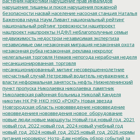
растения
наркотики
нарушение прав инвалидов
нарушение тишины и покоя
нарушения пожарной
безопасности
насвай
население
насосная станция
Наталья
Баженова
наука
Наум Ливант
национальный рейтинг
национальный рейтинг тревожности
наципроект
нацпроект
нацпроекты
НДФЛ
неблагополучные семьи
недвижимость
недострои
независимая экспертиза
независимые сми
незаконная миграция
незаконная охота
незаконная рубка
незаконная_реклама
некролог
нелегальная торговля
Немаев
непогода
нерабочая неделя
несанкционированная_торговля
несанкционированный_митинг
несовершеннолетние
несчастный случай
Нетрезвый водитель
неуважение к
власти
неформальная занятость
нефть
Нижнеленинский
пункт пропуска
Николаевка
николаевка_памятник
Николаевская районная больница
Николай Канделя
никотин
НК РФ
НКО
НКО «РОКР»
Новая звезда
Новгородская область
нововвведение
нововведение
нововведениея
нововведения
новое_оборудование
новые люди
новые маршруты
Новый год
новый год_2021
новый год_2022
новый год_2024
новый учебный год
новый_год_2024
новый_год_2025
новый_год_2026
нормы
питания
норовирус
Нотр-Дам
ноябрь
обзор событий за