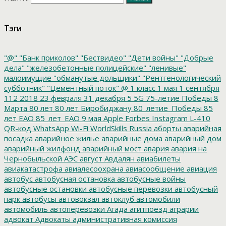
Тэги
"@"
"Банк приколов"
"Бествидео"
"Дети войны"
"Добрые
дела"
"железобетонные полицейские"
"ленивые"
малоимущие
"обманутые дольщики"
"Рентгенологический
субботник"
"Цементный поток"
@
1 класс
1 мая
1 сентября
112
2018
23 февраля
31 декабря
5
5G
75-летие Победы
8
Марта
80 лет
80 лет Биробиджану
80_летие_Победы
85
лет ЕАО
85_лет_ЕАО
9 мая
Apple
Forbes
Instagram
L-410
QR-код
WhatsApp
Wi-Fi
WorldSkills Russia
аборты
аварийная
посадка
аварийное жилье
аварийные дома
аварийный дом
аварийный жилфонд
аварийный мост
авария
авария на
Чернобыльской АЭС
август
Авдалян
авиабилеты
авиакатастрофа
авиалесоохрана
авиасообщение
авиация
автобус
автобусная остановка
автобусные войны
автобусные остановки
автобусные перевозки
автобусный
парк
автобусы
автовокзал
автоклуб
автомобили
автомобиль
автоперевозки
Агада
агитпоезд
аграрии
адвокат
Адвокаты
административная комиссия