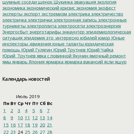
шумные соседи
щенок
Щукинка
эвакуация
экология
экономика
экономический кризис
экономия
экофест
эксперты
экспорт
экстремизм
электрика
электричество
электричка
электрички
электронная запись
электронные
турникеты
электроплита
электросети
электроэнергия
Энергосбыт
энерготарифы
энкаунтер
эпидемиологическая
ситуация
эпидемия
это_интересно
юбилей
юмор
Юные
инспекторы движения
юные таланты
юридическая
помощь
Юрий Гулягин
Юрий Трутнев
Юрий Чайка
Юрий_Трутнев
явка с повинной
Якунин
ямочный ремонт
ямы
январь
Япония
ярмарка
ярмарка вакансий
ясли
ящур
Календарь новостей
Июль 2019
Пн
Вт
Ср
Чт
Пт
Сб
Вс
1
2
3
4
5
6
7
8
9
10
11
12
13
14
15
16
17
18
19
20
21
22
23
24
25
26
27
28