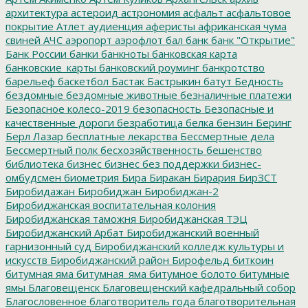
архитектура
астероид
астрономия
асфальт
асфальтовое
покрытие
Атлет
аудиенция
аферисты
африканская чума
свиней
АЧС
аэропорт
аэрофлот
бал
банк
банк "Открытие"
Банк России
банки
банкноты
банковская карта
банковские_карты
банковский роуминг
банкротство
барельеф
баскетбол
Бастак
Бастрыкин
батут
Бедность
бездомные
бездомные животные
безналичные платежи
Безопасное колесо-2019
безопасность
Безопасные и
качественные дороги
безработица
белка
бензин
Беринг
Берл Лазар
бесплатные лекарства
Бессмертные дела
Бессмертный полк
бесхозяйственность
бешенство
библиотека
бизнес
бизнес без поддержки
бизнес-
омбудсмен
биометрия
Бира
Биракан
Бирария
БирЗСТ
Биробидажан
Биробиджан
Биробиджан-2
Биробиджанская воспитательная колония
Биробиджанская таможня
Биробиджанская ТЭЦ
Биробиджанский Арбат
Биробиджанский военный
гарнизонный суд
Биробиджанский колледж культуры и
искусств
Биробиджанский район
Бирофельд
биткоин
битумная яма
битумная_яма
битумное болото
битумные
ямы
Благовещенск
Благовещенский кафедральный собор
Благословенное
благотворитель года
благотворительная