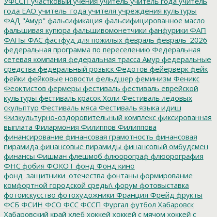
УФССП
участковый
учения
учитель
учитель года
учитель
года ЕАО
учитель_года
учителя
учреждения культуры
ФАД "Амур"
фальсификация
фальсифицированное масло
фальшивая купюра
фальшивомонетчики
фанфурики
ФАП
ФАПы
ФАС
фастфуд для пожилых
февраль
февраль_2026
федеральная программа по переселению
Федеральная
сетевая компания
федеральная трасса Амур
федеральные
средства
федеральный розыск
Федотов
фейерверк
фейк
фейки
фейковые новости
фельдшер
феминизм
Феникс
Феоктистов
фермеры
фестиваль
фестиваль еврейской
культуры
фестиваль красок Холи
Фестиваль ледовых
скульптур
Фестиваль мяса
Фестиваль языка идиш
Физкультурно-оздоровительный комплекс
фиксированная
выплата
Филармония
Филиппов
Филиппова
финансирование
финансовая грамотность
финансовая
пирамида
финансовые пирамиды
финансовый омбудсмен
финансы
Фишман
флешмоб
флюорограф
флюорография
ФНС
фобия
ФОКОТ
фонд
Фонд кино
фонд_защитники_отечества
фонтаны
формирование
комфортной городской среды\
форум
фотовыставка
фотоискусство
фотохудожники
Франция
Фрейд
фрукты
ФСБ
ФСИН
ФСО
ФСС
ФССП
Фургал
футбол
Хабаровск
Хабаровский край
хлеб
хоккей
хоккей с мячом
хоккей с