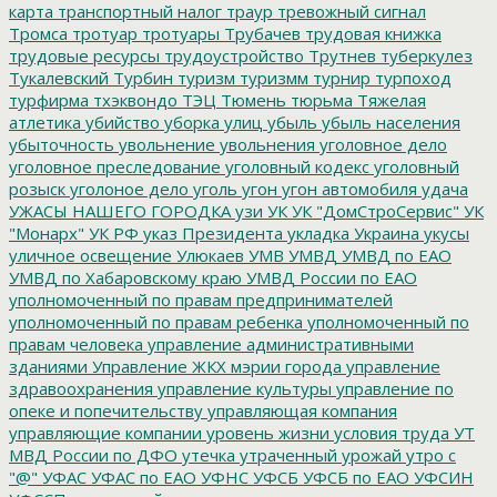
карта
транспортный налог
траур
тревожный сигнал
Тромса
тротуар
тротуары
Трубачев
трудовая книжка
трудовые ресурсы
трудоустройство
Трутнев
туберкулез
Тукалевский
Турбин
туризм
туризмм
турнир
турпоход
турфирма
тхэквондо
ТЭЦ
Тюмень
тюрьма
Тяжелая
атлетика
убийство
уборка улиц
убыль
убыль населения
убыточность
увольнение
увольнения
уголовное дело
уголовное преследование
уголовный кодекс
уголовный
розыск
уголоное дело
уголь
угон
угон автомобиля
удача
УЖАСЫ НАШЕГО ГОРОДКА
узи
УК
УК "ДомСтроСервис"
УК
"Монарх"
УК РФ
указ Президента
укладка
Украина
укусы
уличное освещение
Улюкаев
УМВ
УМВД
УМВД по ЕАО
УМВД по Хабаровскому краю
УМВД России по ЕАО
уполномоченный по правам предпринимателей
уполномоченный по правам ребенка
уполномоченный по
правам человека
управление административными
зданиями
Управление ЖКХ мэрии города
управление
здравоохранения
управление культуры
управление по
опеке и попечительству
управляющая компания
управляющие компании
уровень жизни
условия труда
УТ
МВД России по ДФО
утечка
утраченный урожай
утро с
"@"
УФАС
УФАС по ЕАО
УФНС
УФСБ
УФСБ по ЕАО
УФСИН