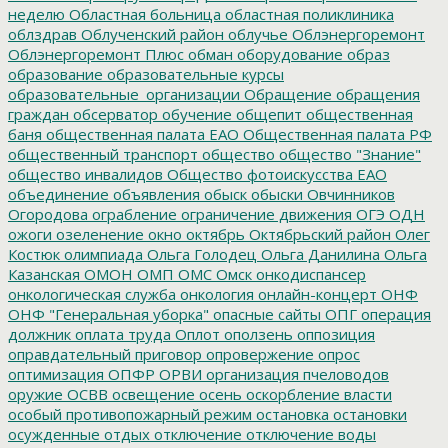
неделю
Областная больница
областная поликлиника
облздрав
Облученский район
облучье
Облэнергоремонт
Облэнергоремонт Плюс
обман
оборудование
образ
образование
образовательные курсы
образовательные_организации
Обращение
обращения
граждан
обсерватор
обучение
общепит
общественная
баня
общественная палата ЕАО
Общественная палата РФ
общественный транспорт
общество
общество "Знание"
общество инвалидов
Общество фотоискусства ЕАО
объединение
объявления
обыск
обыски
Овчинников
Огородова
ограбление
ограничение движения
ОГЭ
ОДН
ожоги
озеленение
окно
октябрь
Октябрьский район
Олег
Костюк
олимпиада
Ольга Голодец
Ольга Данилина
Ольга
Казанская
ОМОН
ОМП
ОМС
Омск
онкодиспансер
онкологическая служба
онкология
онлайн-концерт
ОНФ
ОНФ "Генеральная уборка"
опасные сайты
ОПГ
операция
должник
оплата труда
Оплот
оползень
оппозиция
оправдательный приговор
опровержение
опрос
оптимизация
ОПФР
ОРВИ
организация пчеловодов
оружие
ОСВВ
освещение
осень
оскорбление власти
особый противопожарный режим
остановка
остановки
осужденные
отдых
отключение
отключение воды