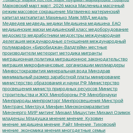
Марковский
март
март_2026
маска
Масленица
масочный
режим
массовое сокращение
Матвиенко
материнский
капитал
маткапитал
Махинько
Маяк
МВД
медаль
Медведев
медведь
медики
Медицина
медицина_ЕАО
медицинские маски
медицинский класс
медоборудование
медосмотр
медработники
медсестры
международная
делегация
международные отношения
международный
полумарафон «Биробиджан-Валдгейм»
местные
производители
метеорит
методика
мигранты
миграционная политика
миграционное законодательство
миграция
микрофинансовые_организации
миллиардеры
Минвостокразвития
минеральная вода
Минздрав
минимальный размер заработной платы
минирование
министерство образования и науки РФ
Министерство
просвещения
министр природных ресурсов
Министр
строительства и ЖКХ
Минобороны РФ
Минобрнауки
Минприроды
минпромторг
Минпросвещения
Минстрой
Минтранс
Минтруд
Минфин
Минэкономразвития
Минэнерго
МИР
митинг
Михаил Мишустин
Михаил Озимок
младенцы
Младушка
мнение
мнение_Кузовин
мнение_медицина
мнение_Райт
Мнение_Тиховский
мнение_экономика
мнения
многодетные семьи