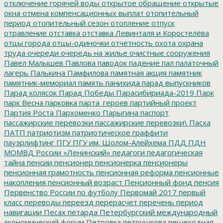
отключение горячей воды
открытое обращение
открытые
окна
отмена компенсационных выплат
отопительный
период
отопительный сезон
отопление
отпуск
отравление
отставка
отставка Левинталя и Коростелёва
отцы города
отцы-одиночки
отчетность
охота
охрана
труда
очереди
очередь на жилье
очистные сооружения
Павел Малышев
Павлова
паводок
падение
пал
палаточный
лагерь
Палькина
Памфилова
памятная акция
памятник
памятник-мемориал
память
панихида
парад выпускников
Парад колясок
Парад Победы
Парасибириада-2019
Парк
парк Весна
парковка
парта_героев
партийный проект
Партия Роста
Пархоменко
Парыгина
паспорт
пассажирские перевозки
пассажирские перевозки\
Пасха
ПАТП
патриотизм
патриотическое граффити
пауэрлифтинг
ПГУ
ПГУ им. Шолом-Алейхема
ПДД
ПДН
МОМВД России «Ленинский»
педагоги
педагогическая
тайна
пенсии
пенсионер
пенсионерка
пенсионеры
пенсионная грамотность
пенсионная реформа
пенсионные
накопления
пенсионный возраст
Пенсионный фонд
пенсия
Первенство России по футболу
Первомай 2017
первый
класс
переводы
переезд
перерасчет
перечень
период
навигации
Песах
петарда
Петербургский международный
экономический форум
Петровка
петрушкова
пешеходная