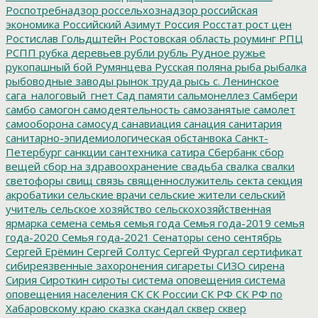
Роспотребнадзор
россельхознадзор
российская
экономика
Российский Азимут
Россия
Росстат
рост цен
Ростислав Гольдштейн
Ростовская область
роуминг
РПЦ
РСПП
рубка деревьев
рубли
рубль
Рудное
ружье
рукопашный бой
Румянцева
Русская поляна
рыба
рыбалка
рыбоводные заводы
рынок труда
рысь
с. Ленинское
сага_налоговый_гнет
Сад памяти
сальмонеллез
Самбери
самбо
самогон
самодеятельность
самозанятые
самолет
самооборона
самосуд
санавиация
санация
санитария
санитарно-эпидемиологическая обстанвока
Санкт-
Петербург
санкции
сантехника
сатира
Сбербанк
сбор
вещей
сбор на здравоохранение
свадьба
свалка
свалки
светофоры
свищ
связь
священнослужитель
секта
секция
акробатики
сельские врачи
сельские жители
сельский
учитель
сельское хозяйство
сельскохозяйственная
ярмарка
семена
семья
семья года
Семья года-2019
семья
года-2020
Семья года-2021
Сенаторы
сено
сентябрь
Сергей Ерёмин
Сергей Солтус
Сергей Фургал
сертификат
сибиреязвенные захоронения
сигареты
СИЗО
сирена
Сирия
Сироткин
сироты
система оповещения
система
оповещения населения
СК
СК России
СК РФ
СК РФ по
Хабаровскому краю
сказка
скандал
сквер
сквер