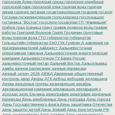
городская Дума
городская среда
городское кладбище
городской парк
городской пляж
горячая вода
горячая
линия
горячее питание
госавтоинспекция
госархив
госдолг
Госдума
госжилинспекция
господдержка
госслужащие
гостиница "Восток"
госуслуги
госхакупки
ГП "Фармация"
грабеж
град
граница
грант
график подвоза воды
график
работы
Григорий Волохов
Грипп
Грудинин
грунтовые
воды
грязная вода
ГТО
губернатор
губернатор
Гольдштейн
губернатор ЕАО
ГУК
Гулягин
Д
давление на
предпринимателей
дайджест
Дальневосточная
оперативная таможня
Дальневосточная энергетическая
компания
Дальневосточное ГУ Банка России
дальневосточный гектар
Дальний Восток
Дальсельмаш
дамба
дачное расписание
дачные перевозки
дачный_сезон_2026
ДВЖД
Движение общественный
контроль
двор
Дворы
ДГК
дебош
дебошир
дедовщина
Деева
дежурные группы
дезинфекция
декабрь
декларационная компания
декларация
декларация о
доходах
дело Ельчина
демография
демогрфия
денежные
переводы
День влюбленных
День географа
День города
День Государственного флага
День защитника Отечества
день защиты детей
День Знаний
День Конституции РФ
День космонавтики
День матери
День медицинского