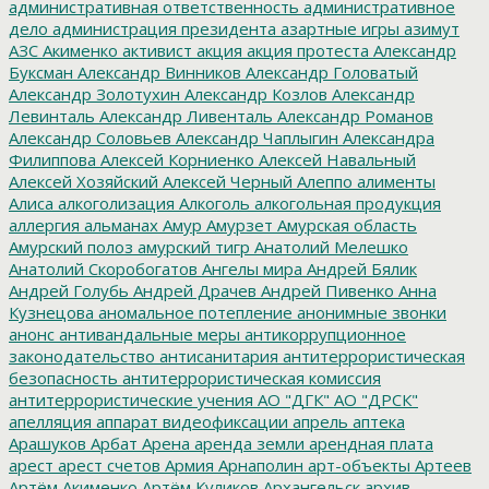
административная ответственность
административное
дело
администрация президента
азартные игры
азимут
АЗС
Акименко
активист
акция
акция протеста
Александр
Буксман
Александр Винников
Александр Головатый
Александр Золотухин
Александр Козлов
Александр
Левинталь
Александр Ливенталь
Александр Романов
Александр Соловьев
Александр Чаплыгин
Александра
Филиппова
Алексей Корниенко
Алексей Навальный
Алексей Хозяйский
Алексей Черный
Алеппо
алименты
Алиса
алкоголизация
Алкоголь
алкогольная продукция
аллергия
альманах
Амур
Амурзет
Амурская область
Амурский полоз
амурский тигр
Анатолий Мелешко
Анатолий Скоробогатов
Ангелы мира
Андрей Бялик
Андрей Голубь
Андрей Драчев
Андрей Пивенко
Анна
Кузнецова
аномальное потепление
анонимные звонки
анонс
антивандальные меры
антикоррупционное
законодательство
антисанитария
антитеррористическая
безопасность
антитеррористическая комиссия
антитеррористические учения
АО "ДГК"
АО "ДРСК"
апелляция
аппарат видеофиксации
апрель
аптека
Арашуков
Арбат
Арена
аренда земли
арендная плата
арест
арест счетов
Армия
Арнаполин
арт-объекты
Артеев
Артём Акименко
Артём Куликов
Архангельск
архив