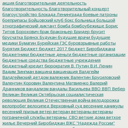
акция
благотворительная деятельность
благотворительность
благотворительный концерт
благоустройство
Блокада Ленинграда
боевые патроны
боеприпасы
Бойцовский клуб
бокс
больница
большой
этнографический диктант
бомба
бомбоубежище
Борис
Титов
Борохович
брак
браконьер
Бридер
брусит
брусчатка
Брянск
Будукан
будущие врачи
будущие
медики
Бумагин
Бурейская ГЭС
буровзрывные работы
Бурятия
Бюджет
бюджет 2017
бюджет Биробиджана
бюджетники
бюджетные деньги
бюджетные организации
бюджетные средства
бюджетные учреждения
бюджетный кредит
бюрократия
В. Путин
В.И. Ленин
Вадим Зингман
вакцина
вакцинация
Валдгейм
Валдгеймский детдом
валежник
Валентин Брусиловский
Валентин Коровин
Валентина Матвиенко
Валерий
Дранников
вандализм
вандалы
Васильева
ВВО
ВВП
Вебер
Великан
Великая Октябрьская социалистическая
революция
Великая Отечественная война
велодорожка
велопробег
велосипед
Верховный суд
весенние каникулы
весенний призыв
ветер
ветеран
ветераны
ветераны
пограничной службы
ветераны_СВО
ветхие дома
ветхое
жилье
Вечерний Биробиджан
ВЖС "Надежда России"