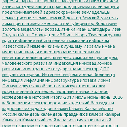
Заречье
зарплата
зарплаты
заслуженный работник ЖКХ
зачистка_судей
защита прав предпринимателей
защита
предпринимателей
здравоохранение
земледельцы
землетрясение
земля
земский доктор
Земский_учитель
зима пришла
змеи
змея
золотой губернатор
Золотухин
золотые медалисты
зоозащитники
Иван Благодырь
Иван
Голунов
Иван Проходцев
ИВЛ
ивс
Игорь Ткачев
игрушки
идиш
избиение
избирательная кампания
избирком
Известковый
измени жизнь к лучшему
Израиль
имена
импорт
инвалиды
инвестирование
инвестиции
инвестиционные проекты
индекс самоизоляции
индекс
человеческого развития
индексация
инновационное
развитие
иностранные государства
инспектор ДПС
инсульт
интервью
Интернет
инфекционная больница
инфекция
инфляция
инфраструктура
ипотека
Ирина
Пинчук
Иркутская область
иск
искусственная елка
искусственный_интеллект
исправительная колония
исследование
история
Итоги-2017
июль
июнь
июнь_2026
кабель линии электропередачи
кадетский бал
кадеты
кадровая чехарда
кадры
казаки
Казань
Казначейство
России
календарь
календарь праздников
камера
камеры
Камчатка
Камчатский край
канализация
капитальный
ремонт
капремонт
карантин
карате
каратин
катастрофа