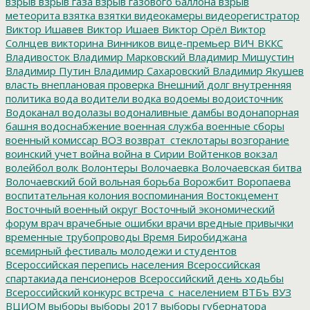
взрыв
взрыв газа
взрыв газового баллона
взрыв
метеорита
взятка
взятки
видеокамеры
видеорегистратор
Виктор Ишавев
Виктор Ишаев
Виктор Орёл
Виктор
Солнцев
викторина
Винников
вице-премьер
ВИЧ
ВККС
Владивосток
Владимир Марковский
Владимир Мишустин
Владимир Путин
Владимир Сахаровский
Владимир Якушев
власть
внеплановая проверка
Внешний долг
внутренняя
политика
вода
водители
водка
водоемы
водоисточник
Водоканал
водолазы
водоналивные дамбы
водонапорная
башня
водоснабжение
военная служба
военные сборы
военный комиссар
ВОЗ
возврат_стеклотары
возгорание
воинский учет
война
война в Сирии
Войтенков
вокзал
волейбол
волк
Волонтеры
Волочаевка
Волочаевская битва
Волочаевский бой
вольная борьба
Ворожбит
Воропаева
воспитательная колония
воспоминания
Востокцемент
Восточный военный округ
Восточный экономический
форум
врач
врачебные ошибки
врачи
вредные привычки
временные трубопроводы
Время Биробиджана
всемирный фестиваль молодежи и студентов
Всероссийская перепись населения
Всероссийская
спартакиада пенсионеров
Всероссийский день ходьбы
Всероссийский конкурс
встреча_с_населением
ВТБъ
ВУЗ
ВЦИОМ
выборы
выборы 2017
выборы губернатора