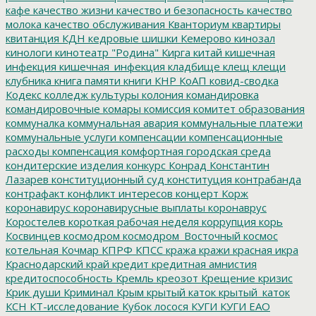
кафе
качество жизни
качество и безопасность
качество
молока
качество обслуживания
Кванториум
квартиры
квитанция
КДН
кедровые шишки
Кемерово
кинозал
кинологи
кинотеатр "Родина"
Кирга
китай
кишечная
инфекция
кишечная_инфекция
кладбище
клещ
клещи
клубника
книга памяти
книги
КНР
КоАП
ковид-сводка
Кодекс
колледж культуры
колония
командировка
командировочные
комары
комиссия
комитет образования
коммуналка
коммунальная авария
коммунальные платежи
коммунальные услуги
компенсации
компенсационные
расходы
компенсация
комфортная городская среда
кондитерские изделия
конкурс
Конрад
Константин
Лазарев
конституционный суд
конституция
контрабанда
контрафакт
конфликт интересов
концерт
Корж
коронавирус
коронавирусные выплаты
коронаврус
Коростелев
короткая рабочая неделя
коррупция
корь
Косвинцев
космодром
космодром_Восточный
космос
котельная
Кочмар
КПРФ
КПСС
кража
кражи
красная икра
Краснодарский край
кредит
кредитная амнистия
кредитоспособность
Кремль
креозот
Крещение
кризис
Крик души
Криминал
Крым
крытый каток
крытый_каток
КСН
КТ-исследование
Кубок лосося
КУГИ
КУГИ ЕАО