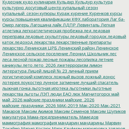
Кудесник
кудо
кулинария
Кульдкр
Кульдур
культура
культурно досуговый центр
купальный сезон
купальный_сезон
купюры
Кураж
курение
Куренков
курсы
курсы повышения квалификации
КФХ
лаборатория
Лаг ба-
Омер
лагерь
Лагошина
лайк
ЛДПР
Левинталь
Легкая
атлетика
легкоатлетическая пробежка
лед
ледовая
переправа
ледовые скульптуры
ледовый городок
ледовый
каток
ледоход
лекарства
лекарственные препараты
лекарство
Ленинская ЦРБ
Ленинский район
Ленинское
Ленинское сельское поселение
Леонид Школьник
лес
леса
лесной пожар
лесные пожары
лесопилка
летние
каникулы
лето
лето_2026
лжетерроризм
лимон
литература
Лицей
лицей № 23
личный прием
логистический комплеск
ложный вызов
ложный донос
лотерея
лоукостер
лунное затмение
лучший спасатель
лыжная гонка
льготная ипотека
льготники
льготные
лекарства
льготы
ЛЭП
люди ЕАО
люк
Магнитогорск
май
май_2026
майские праздники
майские_2026
майские_праздники_2026
МАК-2019
Мак-2020
Мак-2021
Макаров
Максим Акимов
Максим Семенов
Максим Шупиков
макулатура
Мама-предприниматель
Мамедов
маммография
мамография
мандарин
мандарины
Марвин
Токайер
Мария Костюк
Марк Кауфман
маркировка товаров