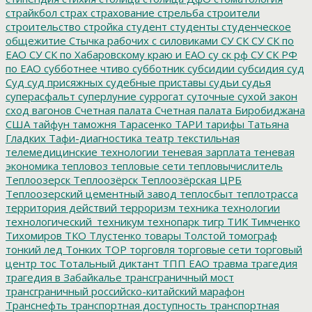
страйкбол
страх
страхование
стрельба
строители
строительство
стройка
студент
студенты
студенческое
общежитие
Стычка рабочих с силовиками
СУ СК
СУ СК по
ЕАО
СУ СК по Хабаровскому краю и ЕАО
су ск рф
СУ СК РФ
по ЕАО
субботнее чтиво
субботник
субсидии
субсидия
суд
Суд
суд присяжных
судебные приставы
судьи
судья
суперасфальт
суперлуние
суррогат
суточные
сухой закон
сход вагонов
Счетная палата
Счетная палата Биробиджана
США
тайфун
таможня
Тарасенко
ТАРИ
тарифы
Татьяна
Гладких
Тафи-диагностика
театр
текстильная
телемедицинские технологии
теневая зарплата
теневая
экономика
тепловоз
тепловые сети
тепловычислитель
Теплоозерск
Теплоозёрск
Теплоозёрская ЦРБ
Теплоозерский цементный завод
теплосбыт
теплотрасса
территория действий
терроризм
техника
технологии
технологический_техникум
технопарк
тигр
ТИК
Тимченко
Тихомиров
ТКО
Тлустенко
товары
Толстой
томограф
тонкий лед
Тонких
ТОР
торговля
торговые сети
торговый
центр
тос
Тотальный диктант
ТПП ЕАО
травма
трагедия
трагедия в Забайкалье
трансграничный мост
трансграничный российско-китайский марафон
Транснефть
транспортная доступность
транспортная