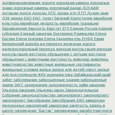
допфинансирование
дороги
дорожная камера
дорожные
знаки
дорожные камеры
дорожный радар
ДОСААФ
дотации
доход
доходы
ДПС
дрова
дтп
ДТП
Дудин
дым
ДЭК
дюкер
ЕАО
ЕАО_тонет
Евгений Коростелев
еврейская
культура
еврейская_мудрость
еврейские традиции
Евровидение
Евросеть
Еврстат
ЕГЭ
Единая Россия
единая
субсидия
Единый заказчик
Екатерина Румянцева
Елена
Басова
Елена Князева
Елена Хахалева
ель
ЕНВД
Ефим
Вепринский
жалоба
жд переезд
железная дорога
железнодорожный переезд
женская кнсультация
женская
консультация
жестокое обращение с детьми
жестокое
обращение с животными
жестокость
живодер
живопись
животноводство
животные
жилищные сертификаты
жилищные условия
жилье
жилье для детей-сирот
жильё
для подтопленцев
ЖКХ
журналистика
Забайкальский край
забег
заболевание
заброшенные здания
заброшенные
земли
ЗАГС
задержание
задолженность
займ
заказник
Ульдура
заказник Ульдуры
закон
Законодательное
Собрание
законодательство
законопреокт
законопроект
законороект
Заксобрание
Заксобрание ЕАО
заморозка
пенсионных накоплений
заморозки
занятость
запись в
школу
заповедник "Бастак"
заповедники
заработная плата