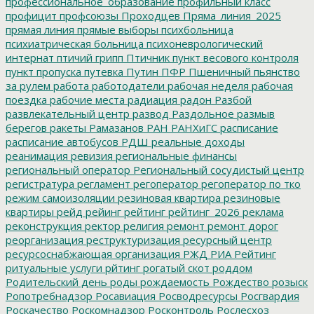
профессиональное_образование
профильный класс
профицит
профсоюзы
Проходцев
Пряма_линия_2025
прямая линия
прямые выборы
психбольница
психиатрическая больница
психоневрологический
интернат
птичий грипп
Птичник
пункт весового контроля
пункт пропуска
путевка
Путин
ПФР
Пшеничный
пьянство
за рулем
работа
работодатели
рабочая неделя
рабочая
поездка
рабочие места
радиация
радон
Разбой
развлекательный центр
развод
Раздольное
размыв
берегов
ракеты
Рамазанов
РАН
РАНХиГС
расписание
расписание автобусов
РДШ
реальные доходы
реанимация
ревизия
региональные финансы
региональный оператор
Региональный сосудистый центр
регистратура
регламент
регоператор
регоператор по тко
режим самоизоляции
резиновая квартира
резиновые
квартиры
рейд
рейинг
рейтинг
рейтинг_2026
реклама
реконструкция
ректор
религия
ремонт
ремонт дорог
реорганизация
реструктуризация
ресурсный центр
ресурсоснабжающая организация
РЖД
РИА Рейтинг
ритуальные услуги
рйтинг
рогатый скот
роддом
Родительский день
роды
рождаемость
Рождество
розыск
Ропотребнадзор
Росавиация
Росводресурсы
Росгвардия
Роскачество
Роскомнадзор
Росконтроль
Рослесхоз