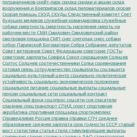
пограничников
скейт-парк
скидка
скидки и акции
склад
вооружения и боеприпасов
склад пиломатериалов
скорая
Скорая помощь
СКУД
СКУДы
Следственный комитет
Слет
будущих медиков
служебная командировка
служебные
собаки
смертность
смертность населения
смерть на
рабочем месте
СМИ
Смидович
Смидовичский район
смотровая площадка
СМП
снег
снегопад
снюс
собаки
собор Парижской Богоматери
Собра
Собрание депутатов
Совет ветеранов
Совет Федерации
советские ГОСТы
советские зарплаты
Совфед
Сокол
сокращения
Солнцев
Солтус
Солцнев
соотечественники
Сопка
соревнования
сотовая связь
сотрудничество
соцвыплаты
соцзащита
социально-культурный центр
социально-политическая
устойчивость
социально-экономическое положение
социальное питание
социальные выплаты
социальные
пенсии
социальные сети
социальный контракт
Социальный фонд
соцопрос
соцсети
соя
спасатели
спасение
спецтранспорт
СПИД
спорт
спортивная
акробатика
спортивная площадка
спорткомплекс
Справедливая Россия
справка
справки
СПЧ
среднее
образование
средняя зарплата
срок годности
СССР
старый
мост
статистика
статья
стела
стимулирующие выплаты
стипендия
стихия
столица
столица ДфО
стоматология