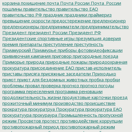
корзина
похищение
почта
Почта России
Почта_России
пошлины
правительство
правительство ЕАО
правительство РФ
праздник
праздники
праймериз
превышение скорости
предостережение
предпенсионер
предпенсионеры
предприниматели
предпринимательство
Президент
президент России
Президент РФ
Президентские спортивные игры
презумпция доверия
премия
препараты
преступление
преступность
Приамурский
Приамурье
приборы фотовидеофиксации
прививочная кампания
приговор
пригородные поезда
Приморье
природа
природные пожары
природоохранная
прокуратура
присоединение ЕАО
пристав-исполнитель
приставы
присяга
присяжные заседатели
Приходько
приют
приют для бездомных животных
пробка
пробки
проблемы
провал
проверка
прогноз
прогноз погоды
программа переселения
программа реновации
продолжительность жизни
продуктовые карточки
проезд
прожиточный минимум
производство
происшествие
прократура
прокуратруа
Прокуратура
прокуратура ЕАО
прокуратуура
прокураура
Промышленность
пропускной
режим
Просветов
протест
противодействие коррупции
противопожарный период
противопожарный режим