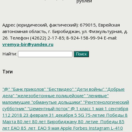
рублей
Адрес (юридический, фактический): 679015, Еврейская
автономная область, г. Биробиджан, ул. Физкультурная, д.
26. Телефон (42622) 2-17-85; 8-924-158-99-94 E-mail:
vremya-bir@yandex.ru
Найти:
Тэги
"@"
"Банк приколов"
"Бествидео"
"Дети войны"
"Добрые
дела"
"железобетонные полицейские"
"ленивые"
малоимущие
"обманутые дольщики"
"Рентгенологический
субботник"
"Цементный поток"
@
1 класс
1 мая
1 сентября
112
2018
23 февраля
31 декабря
5
5G
75-летие Победы
8
Марта
80 лет
80 лет Биробиджану
80_летие_Победы
85
лет ЕАО
85_лет_ЕАО
9 мая
Apple
Forbes
Instagram
L-410