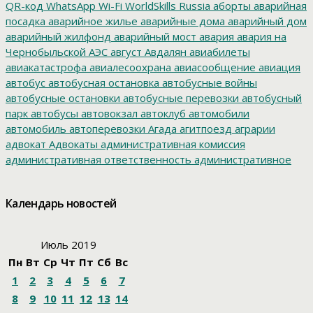
QR-код
WhatsApp
Wi-Fi
WorldSkills Russia
аборты
аварийная
посадка
аварийное жилье
аварийные дома
аварийный дом
аварийный жилфонд
аварийный мост
авария
авария на
Чернобыльской АЭС
август
Авдалян
авиабилеты
авиакатастрофа
авиалесоохрана
авиасообщение
авиация
автобус
автобусная остановка
автобусные войны
автобусные остановки
автобусные перевозки
автобусный
парк
автобусы
автовокзал
автоклуб
автомобили
автомобиль
автоперевозки
Агада
агитпоезд
аграрии
адвокат
Адвокаты
административная комиссия
административная ответственность
административное
дело
администрация президента
азартные игры
азимут
АЗС
Акименко
активист
акция
акция протеста
Александр
Календарь новостей
Буксман
Александр Винников
Александр Головатый
Александр Золотухин
Александр Козлов
Александр
Левинталь
Александр Ливенталь
Александр Романов
Июль 2019
Александр Соловьев
Александр Чаплыгин
Александра
Пн
Вт
Ср
Чт
Пт
Сб
Вс
Филиппова
Алексей Корниенко
Алексей Навальный
1
2
3
4
5
6
7
Алексей Хозяйский
Алексей Черный
Алеппо
алименты
Алиса
алкоголизация
Алкоголь
алкогольная продукция
8
9
10
11
12
13
14
аллергия
альманах
Амур
Амурзет
Амурская область