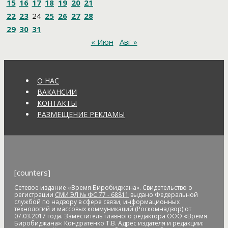
15
16
17
18
19
20
21
Амурский полоз
амурский тигр
Анатолий Мелешко
22
23
24
25
26
27
28
Анатолий Скоробогатов
Ангелы мира
Андрей Бялик
29
30
31
Андрей Голубь
Андрей Драчев
Андрей Пивенко
Анна
« Июн
Авг »
Кузнецова
аномальное потепление
анонимные звонки
анонс
антивандальные меры
антикоррупционное
законодательство
антисанитария
антитеррористическая
безопасность
антитеррористическая комиссия
О НАС
антитеррористические учения
АО "ДГК"
АО "ДРСК"
ВАКАНСИИ
апелляция
аппарат видеофиксации
апрель
аптека
КОНТАКТЫ
Арашуков
Арбат
Арена
аренда земли
арендная плата
РАЗМЕЩЕНИЕ РЕКЛАМЫ
арест
арест счетов
Армия
Арнаполин
арт-объекты
Артеев
Артём Акименко
Артём Куликов
Архангельск
архив
архитектура
астероид
астрономия
асфальт
асфальтовое
покрытие
Атлет
аудиенция
аферисты
африканская чума
свиней
АЧС
аэропорт
аэрофлот
бал
банк
банк "Открытие"
[counters]
Банк России
банки
банкноты
банковская карта
Сетевое издание «Время Биробиджана». Свидетельство о
банковские_карты
банковский роуминг
банкротство
регистрации
СМИ ЭЛ № ФС 77 - 68811
выдано Федеральной
барельеф
баскетбол
Бастак
Бастрыкин
батут
Бедность
службой по надзору в сфере связи, информационных
технологий и массовых коммуникаций (Роскомнадзор) от
бездомные
бездомные животные
безналичные платежи
07.03.2017 года. Заместитель главного редактора ООО «Время
Безопасное колесо-2019
безопасность
Безопасные и
Биробиджана»: Кондратенко Т.В. Адрес издателя и редакции: