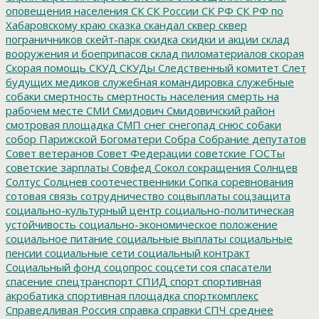
оповещения населения
СК
СК России
СК РФ
СК РФ по
Хабаровскому краю
сказка
скандал
сквер
сквер
пограничников
скейт-парк
скидка
скидки и акции
склад
вооружения и боеприпасов
склад пиломатериалов
скорая
Скорая помощь
СКУД
СКУДы
Следственный комитет
Слет
будущих медиков
служебная командировка
служебные
собаки
смертность
смертность населения
смерть на
рабочем месте
СМИ
Смидович
Смидовичский район
смотровая площадка
СМП
снег
снегопад
снюс
собаки
собор Парижской Богоматери
Собра
Собрание депутатов
Совет ветеранов
Совет Федерации
советские ГОСТы
советские зарплаты
Совфед
Сокол
сокращения
Солнцев
Солтус
Солцнев
соотечественники
Сопка
соревнования
сотовая связь
сотрудничество
соцвыплаты
соцзащита
социально-культурный центр
социально-политическая
устойчивость
социально-экономическое положение
социальное питание
социальные выплаты
социальные
пенсии
социальные сети
социальный контракт
Социальный фонд
соцопрос
соцсети
соя
спасатели
спасение
спецтранспорт
СПИД
спорт
спортивная
акробатика
спортивная площадка
спорткомплекс
Справедливая Россия
справка
справки
СПЧ
среднее