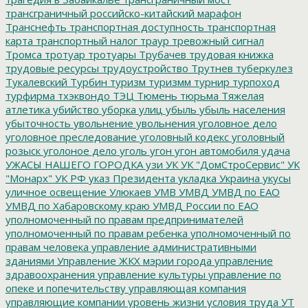
трансграничный российско-китайский марафон
Транснефть
транспортная доступность
транспортная
карта
транспортный налог
траур
тревожный сигнал
Тромса
тротуар
тротуары
Трубачев
трудовая книжка
трудовые ресурсы
трудоустройство
Трутнев
туберкулез
Тукалевский
Турбин
туризм
туризмм
турнир
турпоход
турфирма
тхэквондо
ТЭЦ
Тюмень
тюрьма
Тяжелая
атлетика
убийство
уборка улиц
убыль
убыль населения
убыточность
увольнение
увольнения
уголовное дело
уголовное преследование
уголовный кодекс
уголовный
розыск
уголоное дело
уголь
угон
угон автомобиля
удача
УЖАСЫ НАШЕГО ГОРОДКА
узи
УК
УК "ДомСтроСервис"
УК
"Монарх"
УК РФ
указ Президента
укладка
Украина
укусы
уличное освещение
Улюкаев
УМВ
УМВД
УМВД по ЕАО
УМВД по Хабаровскому краю
УМВД России по ЕАО
уполномоченный по правам предпринимателей
уполномоченный по правам ребенка
уполномоченный по
правам человека
управление административными
зданиями
Управление ЖКХ мэрии города
управление
здравоохранения
управление культуры
управление по
опеке и попечительству
управляющая компания
управляющие компании
уровень жизни
условия труда
УТ