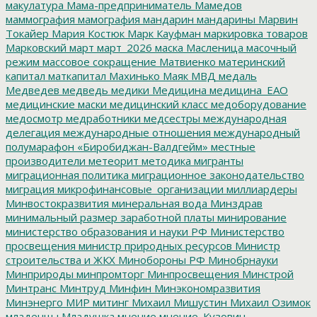
макулатура
Мама-предприниматель
Мамедов
маммография
мамография
мандарин
мандарины
Марвин
Токайер
Мария Костюк
Марк Кауфман
маркировка товаров
Марковский
март
март_2026
маска
Масленица
масочный
режим
массовое сокращение
Матвиенко
материнский
капитал
маткапитал
Махинько
Маяк
МВД
медаль
Медведев
медведь
медики
Медицина
медицина_ЕАО
медицинские маски
медицинский класс
медоборудование
медосмотр
медработники
медсестры
международная
делегация
международные отношения
международный
полумарафон «Биробиджан-Валдгейм»
местные
производители
метеорит
методика
мигранты
миграционная политика
миграционное законодательство
миграция
микрофинансовые_организации
миллиардеры
Минвостокразвития
минеральная вода
Минздрав
минимальный размер заработной платы
минирование
министерство образования и науки РФ
Министерство
просвещения
министр природных ресурсов
Министр
строительства и ЖКХ
Минобороны РФ
Минобрнауки
Минприроды
минпромторг
Минпросвещения
Минстрой
Минтранс
Минтруд
Минфин
Минэкономразвития
Минэнерго
МИР
митинг
Михаил Мишустин
Михаил Озимок
младенцы
Младушка
мнение
мнение_Кузовин