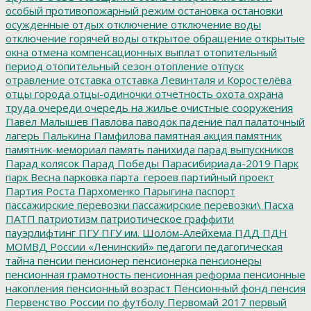
особый противопожарный режим
остановка
остановки
осужденные
отдых
отключение
отключение воды
отключение горячей воды
открытое обращение
открытые
окна
отмена компенсационных выплат
отопительный
период
отопительный сезон
отопление
отпуск
отравление
отставка
отставка Левинталя и Коростелёва
отцы города
отцы-одиночки
отчетность
охота
охрана
труда
очереди
очередь на жилье
очистные сооружения
Павел Малышев
Павлова
паводок
падение
пал
палаточный
лагерь
Палькина
Памфилова
памятная акция
памятник
памятник-мемориал
память
панихида
парад выпускников
Парад колясок
Парад Победы
Парасибириада-2019
Парк
парк Весна
парковка
парта_героев
партийный проект
Партия Роста
Пархоменко
Парыгина
паспорт
пассажирские перевозки
пассажирские перевозки\
Пасха
ПАТП
патриотизм
патриотическое граффити
пауэрлифтинг
ПГУ
ПГУ им. Шолом-Алейхема
ПДД
ПДН
МОМВД России «Ленинский»
педагоги
педагогическая
тайна
пенсии
пенсионер
пенсионерка
пенсионеры
пенсионная грамотность
пенсионная реформа
пенсионные
накопления
пенсионный возраст
Пенсионный фонд
пенсия
Первенство России по футболу
Первомай 2017
первый