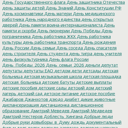
День Государственного флага
День защитника Отечества
день защиты детей
День Знаний
День Конституции РФ
День космонавтики
День матери
День медицинского
работника
День народного единства
день открытых
дверей
День памяти воина-интернационалиста
День
памяти и скорби
День пионерии
День Победы
День
пограничника
День работника ЖКХ
День работника
культуры
день работника транспорта
День рождения
День России
День семьи
День соседа
День спасателя
день строителя
День студента
день тигра
день учителя
день физкультурника
День флага России
День_Победы_2026
День_семьи_2026
деньги
депутат
депутаты
депутаты ЕАО
детдом
дети
детсады
детская
больница
детская музыкальная школа
детская площадка
детская_больница
детские батуты
детские выплаты
детские пособия
детские сады
детский дом
детский
лагерь
детский сад
детское питание
детское пособие
Джабаров
Джанхотов
дзюдо
диабет
дикие животные
диспансеризация
дистанционка
дистанционное
образование
Дмитрий Меведев
Дмитрий Медведев
Дмитрий Нестеров
Доблесть_Хингана
Добрые люди
Добрые руки
довыборы_в_Думу
дождь
документальный
фильм
долг
долги
долги по зарплате
долговая нагрузка