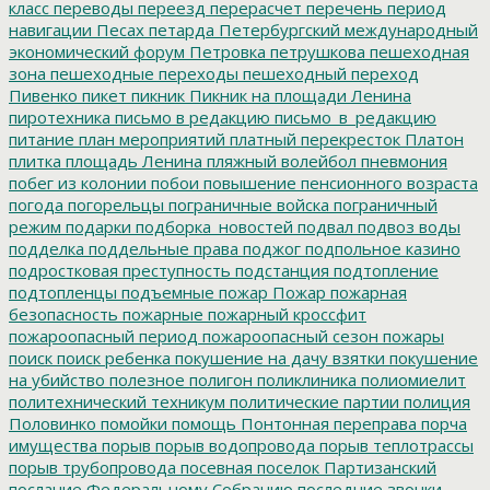
класс
переводы
переезд
перерасчет
перечень
период
навигации
Песах
петарда
Петербургский международный
экономический форум
Петровка
петрушкова
пешеходная
зона
пешеходные переходы
пешеходный переход
Пивенко
пикет
пикник
Пикник на площади Ленина
пиротехника
письмо в редакцию
письмо_в_редакцию
питание
план мероприятий
платный перекресток
Платон
плитка
площадь Ленина
пляжный волейбол
пневмония
побег из колонии
побои
повышение пенсионного возраста
погода
погорельцы
пограничные войска
пограничный
режим
подарки
подборка_новостей
подвал
подвоз воды
подделка
поддельные права
поджог
подпольное казино
подростковая преступность
подстанция
подтопление
подтопленцы
подъемные
пожар
Пожар
пожарная
безопасность
пожарные
пожарный кроссфит
пожароопасный период
пожароопасный сезон
пожары
поиск
поиск ребенка
покушение на дачу взятки
покушение
на убийство
полезное
полигон
поликлиника
полиомиелит
политехнический техникум
политические партии
полиция
Половинко
помойки
помощь
Понтонная переправа
порча
имущества
порыв
порыв водопровода
порыв теплотрассы
порыв трубопровода
посевная
поселок Партизанский
послание Федеральному Собранию
последние звонки