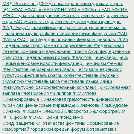
МВД России по ДФО
утечка
утраченный урожай
утро с
"@"
УФАС
УФАС по ЕАО
УФНС
УФСБ
УФСБ по ЕАО
УФСИН
УФССП
участковый
учения
учитель
учитель года
учитель
года ЕАО
учитель_года
учителя
учреждения культуры
ФАД "Амур"
фальсификация
фальсифицированное масло
фальшивая купюра
фальшивомонетчики
фанфурики
ФАП
ФАПы
ФАС
фастфуд для пожилых
февраль
февраль_2026
федеральная программа по переселению
Федеральная
сетевая компания
федеральная трасса Амур
федеральные
средства
федеральный розыск
Федотов
фейерверк
фейк
фейки
фейковые новости
фельдшер
феминизм
Феникс
Феоктистов
фермеры
фестиваль
фестиваль еврейской
культуры
фестиваль красок Холи
Фестиваль ледовых
скульптур
Фестиваль мяса
Фестиваль языка идиш
Физкультурно-оздоровительный комплекс
фиксированная
выплата
Филармония
Филиппов
Филиппова
финансирование
финансовая грамотность
финансовая
пирамида
финансовые пирамиды
финансовый омбудсмен
финансы
Фишман
флешмоб
флюорограф
флюорография
ФНС
фобия
ФОКОТ
фонд
Фонд кино
фонд_защитники_отечества
фонтаны
формирование
комфортной городской среды\
форум
фотовыставка