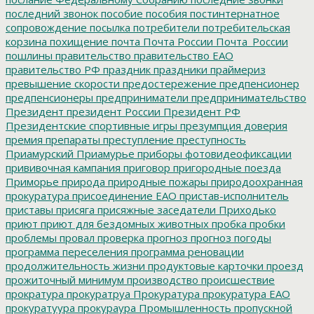
последний звонок
пособие
пособия
постинтернатное
сопровождение
посылка
потребители
потребительская
корзина
похищение
почта
Почта России
Почта_России
пошлины
правительство
правительство ЕАО
правительство РФ
праздник
праздники
праймериз
превышение скорости
предостережение
предпенсионер
предпенсионеры
предприниматели
предпринимательство
Президент
президент России
Президент РФ
Президентские спортивные игры
презумпция доверия
премия
препараты
преступление
преступность
Приамурский
Приамурье
приборы фотовидеофиксации
прививочная кампания
приговор
пригородные поезда
Приморье
природа
природные пожары
природоохранная
прокуратура
присоединение ЕАО
пристав-исполнитель
приставы
присяга
присяжные заседатели
Приходько
приют
приют для бездомных животных
пробка
пробки
проблемы
провал
проверка
прогноз
прогноз погоды
программа переселения
программа реновации
продолжительность жизни
продуктовые карточки
проезд
прожиточный минимум
производство
происшествие
прократура
прокуратруа
Прокуратура
прокуратура ЕАО
прокуратуура
прокураура
Промышленность
пропускной