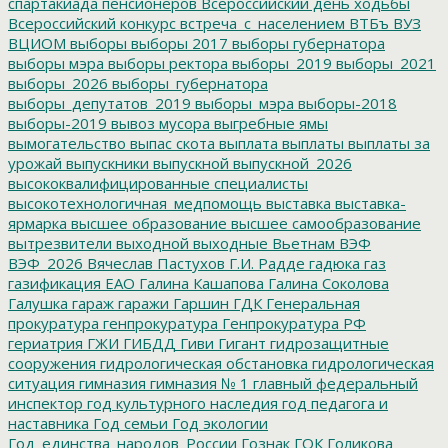
спартакиада пенсионеров
Всероссийский день ходьбы
Всероссийский конкурс
встреча_с_населением
ВТБъ
ВУЗ
ВЦИОМ
выборы
выборы 2017
выборы губернатора
выборы мэра
выборы ректора
выборы_2019
выборы_2021
выборы_2026
выборы_губернатора
выборы_депутатов_2019
выборы_мэра
выборы-2018
выборы-2019
вывоз мусора
выгребные ямы
вымогательство
выпас скота
выплата
выплаты
выплаты за
урожай
выпускники
выпускной
выпускной_2026
высококвалифицированные специалисты
высокотехнологичная_медпомощь
выставка
выставка-
ярмарка
высшее образование
высшее самообразование
вытрезвители
выходной
выходные
Вьетнам
ВЭФ
ВЭФ_2026
Вячеслав Пастухов
Г.И. Радде
гадюка
газ
газификация ЕАО
Галина Кашапова
Галина Соколова
Галушка
гараж
гаражи
Гаршин
ГДК
Генеральная
прокуратура
генпрокуратура
Генпрокуратура РФ
гериатрия
ГЖИ
ГИБДД
Гиви
Гигант
гидрозащитные
сооружения
гидрологическая обстановка
гидрологическая
ситуация
гимназия
гимназия № 1
главный федеральный
инспектор
год культурного наследия
год педагога и
наставника
Год семьи
Год экологии
Год_единства_народов_России
Гознак
ГОК
Голикова