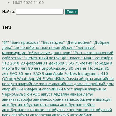
16.07.2026 11:00
Найти:
Тэги
"@"
"Банк приколов"
"Бествидео"
"Дети войны"
"Добрые
дела"
"железобетонные полицейские"
"ленивые"
малоимущие
"обманутые дольщики"
"Рентгенологический
субботник"
"Цементный поток"
@
1 класс
1 мая
1 сентября
112
2018
23 февраля
31 декабря
5
5G
75-летие Победы
8
Марта
80 лет
80 лет Биробиджану
80_летие_Победы
85
лет ЕАО
85_лет_ЕАО
9 мая
Apple
Forbes
Instagram
L-410
QR-код
WhatsApp
Wi-Fi
WorldSkills Russia
аборты
аварийная
посадка
аварийное жилье
аварийные дома
аварийный дом
аварийный жилфонд
аварийный мост
авария
авария на
Чернобыльской АЭС
август
Авдалян
авиабилеты
авиакатастрофа
авиалесоохрана
авиасообщение
авиация
автобус
автобусная остановка
автобусные войны
автобусные остановки
автобусные перевозки
автобусный
парк
автобусы
автовокзал
автоклуб
автомобили