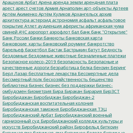
Арашуков
Арбат
Арена
аренда земли
арендная плата
арест
арест счетов
Армия
Арнаполин
арт-объекты
Артеев
Артём Акименко
Артём Куликов
Архангельск
архив
архитектура
астероид
астрономия
асфальт
асфальтовое
покрытие
Атлет
аудиенция
аферисты
африканская чума
свиней
АЧС
аэропорт
аэрофлот
бал
банк
банк "Открытие"
Банк России
банки
банкноты
банковская карта
банковские_карты
банковский роуминг
банкротство
барельеф
баскетбол
Бастак
Бастрыкин
батут
Бедность
бездомные
бездомные животные
безналичные платежи
Безопасное колесо-2019
безопасность
Безопасные и
качественные дороги
безработица
белка
бензин
Беринг
Берл Лазар
бесплатные лекарства
Бессмертные дела
Бессмертный полк
бесхозяйственность
бешенство
библиотека
бизнес
бизнес без поддержки
бизнес-
омбудсмен
биометрия
Бира
Биракан
Бирария
БирЗСТ
Биробидажан
Биробиджан
Биробиджан-2
Биробиджанская воспитательная колония
Биробиджанская таможня
Биробиджанская ТЭЦ
Биробиджанский Арбат
Биробиджанский военный
гарнизонный суд
Биробиджанский колледж культуры и
искусств
Биробиджанский район
Бирофельд
биткоин
битумная яма
битумная_яма
битумное болото
битумные