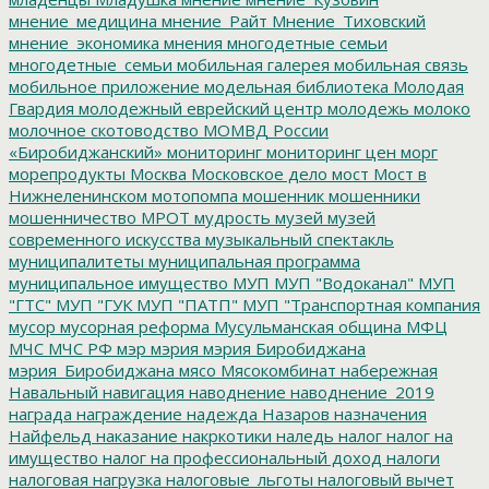
мнение_медицина
мнение_Райт
Мнение_Тиховский
мнение_экономика
мнения
многодетные семьи
многодетные_семьи
мобильная галерея
мобильная связь
мобильное приложение
модельная библиотека
Молодая
Гвардия
молодежный еврейский центр
молодежь
молоко
молочное скотоводство
МОМВД России
«Биробиджанский»
мониторинг
мониторинг цен
морг
морепродукты
Москва
Московское дело
мост
Мост в
Нижнеленинском
мотопомпа
мошенник
мошенники
мошенничество
МРОТ
мудрость
музей
музей
современного искусства
музыкальный спектакль
муниципалитеты
муниципальная программа
муниципальное имущество
МУП
МУП "Водоканал"
МУП
"ГТС"
МУП "ГУК
МУП "ПАТП"
МУП "Транспортная компания
мусор
мусорная реформа
Мусульманская община
МФЦ
МЧС
МЧС РФ
мэр
мэрия
мэрия Биробиджана
мэрия_Биробиджана
мясо
Мясокомбинат
набережная
Навальный
навигация
наводнение
наводнение_2019
награда
награждение
надежда
Назаров
назначения
Найфельд
наказание
накркотики
наледь
налог
налог на
имущество
налог на профессиональный доход
налоги
налоговая нагрузка
налоговые_льготы
налоговый вычет