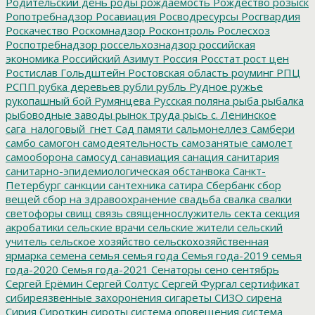
Родительский день
роды
рождаемость
Рождество
розыск
Ропотребнадзор
Росавиация
Росводресурсы
Росгвардия
Роскачество
Роскомнадзор
Росконтроль
Рослесхоз
Роспотребнадзор
россельхознадзор
российская
экономика
Российский Азимут
Россия
Росстат
рост цен
Ростислав Гольдштейн
Ростовская область
роуминг
РПЦ
РСПП
рубка деревьев
рубли
рубль
Рудное
ружье
рукопашный бой
Румянцева
Русская поляна
рыба
рыбалка
рыбоводные заводы
рынок труда
рысь
с. Ленинское
сага_налоговый_гнет
Сад памяти
сальмонеллез
Самбери
самбо
самогон
самодеятельность
самозанятые
самолет
самооборона
самосуд
санавиация
санация
санитария
санитарно-эпидемиологическая обстанвока
Санкт-
Петербург
санкции
сантехника
сатира
Сбербанк
сбор
вещей
сбор на здравоохранение
свадьба
свалка
свалки
светофоры
свищ
связь
священнослужитель
секта
секция
акробатики
сельские врачи
сельские жители
сельский
учитель
сельское хозяйство
сельскохозяйственная
ярмарка
семена
семья
семья года
Семья года-2019
семья
года-2020
Семья года-2021
Сенаторы
сено
сентябрь
Сергей Ерёмин
Сергей Солтус
Сергей Фургал
сертификат
сибиреязвенные захоронения
сигареты
СИЗО
сирена
Сирия
Сироткин
сироты
система оповещения
система