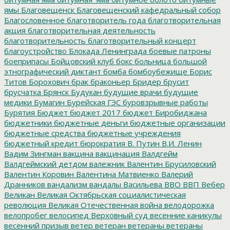
ямы
Благовещенск
Благовещенский кафедральный собор
Благословенное
благотворитель года
благотворительная
акция
благотворительная деятельность
благотворительность
благотворительный концерт
благоустройство
Блокада Ленинграда
боевые патроны
боеприпасы
Бойцовский клуб
бокс
больница
большой
этнографический диктант
бомба
бомбоубежище
Борис
Титов
Борохович
брак
браконьер
Бридер
брусит
брусчатка
Брянск
Будукан
будущие врачи
будущие
медики
Бумагин
Бурейская ГЭС
буровзрывные работы
Бурятия
Бюджет
бюджет 2017
бюджет Биробиджана
бюджетники
бюджетные деньги
бюджетные организации
бюджетные средства
бюджетные учреждения
бюджетный кредит
бюрократия
В. Путин
В.И. Ленин
Вадим Зингман
вакцина
вакцинация
Валдгейм
Валдгеймский детдом
валежник
Валентин Брусиловский
Валентин Коровин
Валентина Матвиенко
Валерий
Дранников
вандализм
вандалы
Васильева
ВВО
ВВП
Вебер
Великан
Великая Октябрьская социалистическая
революция
Великая Отечественная война
велодорожка
велопробег
велосипед
Верховный суд
весенние каникулы
весенний призыв
ветер
ветеран
ветераны
ветераны