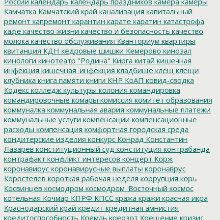
России
календарь
календарь праздников
камера
камеры
Камчатка
Камчатский край
канализация
капитальный
ремонт
капремонт
карантин
карате
каратин
катастрофа
кафе
качество жизни
качество и безопасность
качество
молока
качество обслуживания
Кванториум
квартиры
квитанция
КДН
кедровые шишки
Кемерово
кинозал
кинологи
кинотеатр "Родина"
Кирга
китай
кишечная
инфекция
кишечная_инфекция
кладбище
клещ
клещи
клубника
книга памяти
книги
КНР
КоАП
ковид-сводка
Кодекс
колледж культуры
колония
командировка
командировочные
комары
комиссия
комитет образования
коммуналка
коммунальная авария
коммунальные платежи
коммунальные услуги
компенсации
компенсационные
расходы
компенсация
комфортная городская среда
кондитерские изделия
конкурс
Конрад
Константин
Лазарев
конституционный суд
конституция
контрабанда
контрафакт
конфликт интересов
концерт
Корж
коронавирус
коронавирусные выплаты
коронаврус
Коростелев
короткая рабочая неделя
коррупция
корь
Косвинцев
космодром
космодром_Восточный
космос
котельная
Кочмар
КПРФ
КПСС
кража
кражи
красная икра
Краснодарский край
кредит
кредитная амнистия
кредитоспособность
Кремль
креозот
Крещение
кризис