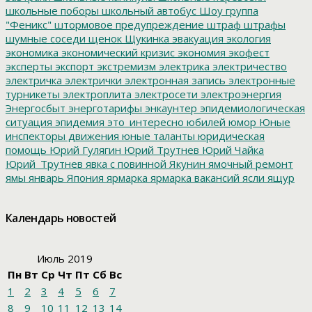
школьные поборы
школьный автобус
Шоу группа
"Феникс"
штормовое предупреждение
штраф
штрафы
шумные соседи
щенок
Щукинка
эвакуация
экология
экономика
экономический кризис
экономия
экофест
эксперты
экспорт
экстремизм
электрика
электричество
электричка
электрички
электронная запись
электронные
турникеты
электроплита
электросети
электроэнергия
Энергосбыт
энерготарифы
энкаунтер
эпидемиологическая
ситуация
эпидемия
это_интересно
юбилей
юмор
Юные
инспекторы движения
юные таланты
юридическая
помощь
Юрий Гулягин
Юрий Трутнев
Юрий Чайка
Юрий_Трутнев
явка с повинной
Якунин
ямочный ремонт
ямы
январь
Япония
ярмарка
ярмарка вакансий
ясли
ящур
Календарь новостей
Июль 2019
Пн
Вт
Ср
Чт
Пт
Сб
Вс
1
2
3
4
5
6
7
8
9
10
11
12
13
14