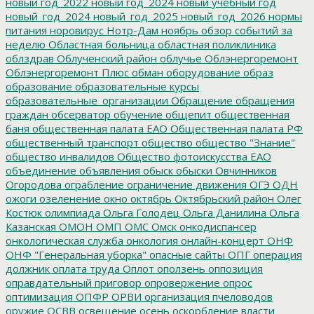
новый год_2022
новый год_2024
новый учебный год
новый_год_2024
новый_год_2025
новый_год_2026
нормы
питания
норовирус
Нотр-Дам
ноябрь
обзор событий за
неделю
Областная больница
областная поликлиника
облздрав
Облученский район
облучье
Облэнергоремонт
Облэнергоремонт Плюс
обман
оборудование
образ
образование
образовательные курсы
образовательные_организации
Обращение
обращения
граждан
обсерватор
обучение
общепит
общественная
баня
общественная палата ЕАО
Общественная палата РФ
общественный транспорт
общество
общество "Знание"
общество инвалидов
Общество фотоискусства ЕАО
объединение
объявления
обыск
обыски
Овчинников
Огородова
ограбление
ограничение движения
ОГЭ
ОДН
ожоги
озеленение
окно
октябрь
Октябрьский район
Олег
Костюк
олимпиада
Ольга Голодец
Ольга Данилина
Ольга
Казанская
ОМОН
ОМП
ОМС
Омск
онкодиспансер
онкологическая служба
онкология
онлайн-концерт
ОНФ
ОНФ "Генеральная уборка"
опасные сайты
ОПГ
операция
должник
оплата труда
Оплот
оползень
оппозиция
оправдательный приговор
опровержение
опрос
оптимизация
ОПФР
ОРВИ
организация пчеловодов
оружие
ОСВВ
освещение
осень
оскорбление власти