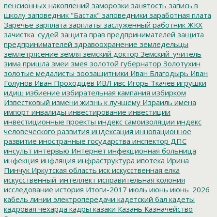
пенсионных накоплений
заморозки
занятость
запись в
школу
заповедник "Бастак"
заповедники
заработная плата
Заречье
зарплата
зарплаты
заслуженный работник ЖКХ
зачистка_судей
защита прав предпринимателей
защита
предпринимателей
здравоохранение
земледельцы
землетрясение
земля
земский доктор
Земский_учитель
зима пришла
змеи
змея
золотой губернатор
Золотухин
золотые медалисты
зоозащитники
Иван Благодырь
Иван
Голунов
Иван Проходцев
ИВЛ
ивс
Игорь Ткачев
игрушки
идиш
избиение
избирательная кампания
избирком
Известковый
измени жизнь к лучшему
Израиль
имена
импорт
инвалиды
инвестирование
инвестиции
инвестиционные проекты
индекс самоизоляции
индекс
человеческого развития
индексация
инновационное
развитие
иностранные государства
инспектор ДПС
инсульт
интервью
Интернет
инфекционная больница
инфекция
инфляция
инфраструктура
ипотека
Ирина
Пинчук
Иркутская область
иск
искусственная елка
искусственный_интеллект
исправительная колония
исследование
история
Итоги-2017
июль
июнь
июнь_2026
кабель линии электропередачи
кадетский бал
кадеты
кадровая чехарда
кадры
казаки
Казань
Казначейство