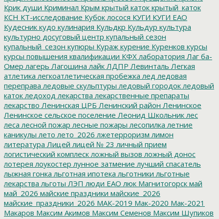
Крик души
Криминал
Крым
крытый каток
крытый_каток
КСН
КТ-исследование
Кубок лосося
КУГИ
КУГИ ЕАО
Кудесник
кудо
кулинария
Кульдкр
Кульдур
культура
культурно досуговый центр
купальный сезон
купальный_сезон
купюры
Кураж
курение
Куренков
курсы
курсы повышения квалификации
КФХ
лаборатория
Лаг ба-
Омер
лагерь
Лагошина
лайк
ЛДПР
Левинталь
Легкая
атлетика
легкоатлетическая пробежка
лед
ледовая
переправа
ледовые скульптуры
ледовый городок
ледовый
каток
ледоход
лекарства
лекарственные препараты
лекарство
Ленинская ЦРБ
Ленинский район
Ленинское
Ленинское сельское поселение
Леонид Школьник
лес
леса
лесной пожар
лесные пожары
лесопилка
летние
каникулы
лето
лето_2026
лжетерроризм
лимон
литература
Лицей
лицей № 23
личный прием
логистический комплеск
ложный вызов
ложный донос
лотерея
лоукостер
лунное затмение
лучший спасатель
лыжная гонка
льготная ипотека
льготники
льготные
лекарства
льготы
ЛЭП
люди ЕАО
люк
Магнитогорск
май
май_2026
майские праздники
майские_2026
майские_праздники_2026
МАК-2019
Мак-2020
Мак-2021
Макаров
Максим Акимов
Максим Семенов
Максим Шупиков