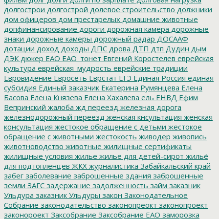
долгострои
долгострой
долевое строительство
должники
дом офицеров
дом престарелых
домашние животные
допфинансирование
дороги
дорожная камера
дорожные
знаки
дорожные камеры
дорожный радар
ДОСААФ
дотации
доход
доходы
ДПС
дрова
ДТП
дтп
Дудин
дым
ДЭК
дюкер
ЕАО
ЕАО_тонет
Евгений Коростелев
еврейская
культура
еврейская_мудрость
еврейские традиции
Евровидение
Евросеть
Еврстат
ЕГЭ
Единая Россия
единая
субсидия
Единый заказчик
Екатерина Румянцева
Елена
Басова
Елена Князева
Елена Хахалева
ель
ЕНВД
Ефим
Вепринский
жалоба
жд переезд
железная дорога
железнодорожный переезд
женская кнсультация
женская
консультация
жестокое обращение с детьми
жестокое
обращение с животными
жестокость
живодер
живопись
животноводство
животные
жилищные сертификаты
жилищные условия
жилье
жилье для детей-сирот
жильё
для подтопленцев
ЖКХ
журналистика
Забайкальский край
забег
заболевание
заброшенные здания
заброшенные
земли
ЗАГС
задержание
задолженность
займ
заказник
Ульдура
заказник Ульдуры
закон
Законодательное
Собрание
законодательство
законопреокт
законопроект
законороект
Заксобрание
Заксобрание ЕАО
заморозка