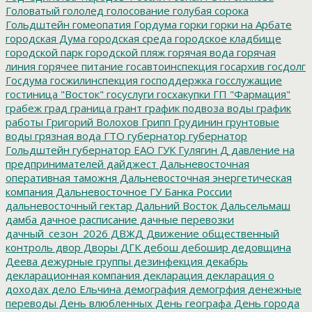
Головатый
гололед
голосование
голубая сорока
Гольдштейн
гомеопатия
Гордума
горки
горки на Арбате
городская Дума
городская среда
городское кладбище
городской парк
городской пляж
горячая вода
горячая
линия
горячее питание
госавтоинспекция
госархив
госдолг
Госдума
госжилинспекция
господдержка
госслужащие
гостиница "Восток"
госуслуги
госхакупки
ГП "Фармация"
грабеж
град
граница
грант
график подвоза воды
график
работы
Григорий Волохов
Грипп
Грудинин
грунтовые
воды
грязная вода
ГТО
губернатор
губернатор
Гольдштейн
губернатор ЕАО
ГУК
Гулягин
Д
давление на
предпринимателей
дайджест
Дальневосточная
оперативная таможня
Дальневосточная энергетическая
компания
Дальневосточное ГУ Банка России
дальневосточный гектар
Дальний Восток
Дальсельмаш
дамба
дачное расписание
дачные перевозки
дачный_сезон_2026
ДВЖД
Движение общественный
контроль
двор
Дворы
ДГК
дебош
дебошир
дедовщина
Деева
дежурные группы
дезинфекция
декабрь
декларационная компания
декларация
декларация о
доходах
дело Ельчина
демография
демогрфия
денежные
переводы
День влюбленных
День географа
День города