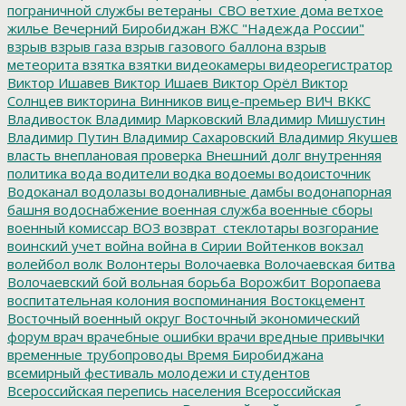
пограничной службы
ветераны_СВО
ветхие дома
ветхое
жилье
Вечерний Биробиджан
ВЖС "Надежда России"
взрыв
взрыв газа
взрыв газового баллона
взрыв
метеорита
взятка
взятки
видеокамеры
видеорегистратор
Виктор Ишавев
Виктор Ишаев
Виктор Орёл
Виктор
Солнцев
викторина
Винников
вице-премьер
ВИЧ
ВККС
Владивосток
Владимир Марковский
Владимир Мишустин
Владимир Путин
Владимир Сахаровский
Владимир Якушев
власть
внеплановая проверка
Внешний долг
внутренняя
политика
вода
водители
водка
водоемы
водоисточник
Водоканал
водолазы
водоналивные дамбы
водонапорная
башня
водоснабжение
военная служба
военные сборы
военный комиссар
ВОЗ
возврат_стеклотары
возгорание
воинский учет
война
война в Сирии
Войтенков
вокзал
волейбол
волк
Волонтеры
Волочаевка
Волочаевская битва
Волочаевский бой
вольная борьба
Ворожбит
Воропаева
воспитательная колония
воспоминания
Востокцемент
Восточный военный округ
Восточный экономический
форум
врач
врачебные ошибки
врачи
вредные привычки
временные трубопроводы
Время Биробиджана
всемирный фестиваль молодежи и студентов
Всероссийская перепись населения
Всероссийская