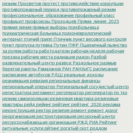
режим
Просветов
протест
противодействие коррупции
противопожарный период
противопожарный режим
профессиональное_образование
профильный класс
профицит
профсоюзы
Проходцев
Пряма_линия_2025
прямая линия
прямые выборы
психбольница
психиатрическая больница
психоневрологический
интернат
птичий грипп
Птичник
пункт весового контроля
пункт пропуска
путевка
Путин
ПФР
Пшеничный
пьянство
за рулем
работа
работодатели
рабочая неделя
рабочая
поездка
рабочие места
радиация
радон
Разбой
развлекательный центр
развод
Раздольное
размыв
берегов
ракеты
Рамазанов
РАН
РАНХиГС
расписание
расписание автобусов
РДШ
реальные доходы
реанимация
ревизия
региональные финансы
региональный оператор
Региональный сосудистый центр
регистратура
регламент
регоператор
регоператор по тко
режим самоизоляции
резиновая квартира
резиновые
квартиры
рейд
рейинг
рейтинг
рейтинг_2026
реклама
реконструкция
ректор
религия
ремонт
ремонт дорог
реорганизация
реструктуризация
ресурсный центр
ресурсоснабжающая организация
РЖД
РИА Рейтинг
ритуальные услуги
рйтинг
рогатый скот
роддом