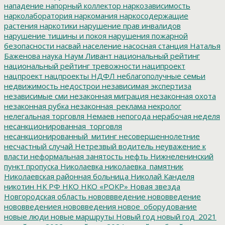
нападение
напорный коллектор
наркозависимость
нарколаборатория
наркомания
наркосодержащие
растения
наркотики
нарушение прав инвалидов
нарушение тишины и покоя
нарушения пожарной
безопасности
насвай
население
насосная станция
Наталья
Баженова
наука
Наум Ливант
национальный рейтинг
национальный рейтинг тревожности
наципроект
нацпроект
нацпроекты
НДФЛ
неблагополучные семьи
недвижимость
недострои
независимая экспертиза
независимые сми
незаконная миграция
незаконная охота
незаконная рубка
незаконная_реклама
некролог
нелегальная торговля
Немаев
непогода
нерабочая неделя
несанкционированная_торговля
несанкционированный_митинг
несовершеннолетние
несчастный случай
Нетрезвый водитель
неуважение к
власти
неформальная занятость
нефть
Нижнеленинский
пункт пропуска
Николаевка
николаевка_памятник
Николаевская районная больница
Николай Канделя
никотин
НК РФ
НКО
НКО «РОКР»
Новая звезда
Новгородская область
нововвведение
нововведение
нововведениея
нововведения
новое_оборудование
новые люди
новые маршруты
Новый год
новый год_2021