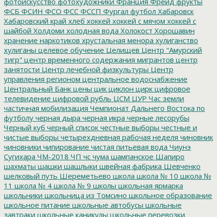
фотоискусство
фотохудожники
Франция
Фрейд
фрукты
ФСБ
ФСИН
ФСО
ФСС
ФССП
Фургал
футбол
Хабаровск
Хабаровский край
хлеб
хоккей
хоккей с мячом
хоккей с
шайбой
Холдоми
холодная вода
Холокост
Хорошавин
хранение наркотиков
хрустальная менора
хулиганство
хулиганы
целевое обучение
Целищев
Центр "Амурский
тигр"
центр временного содержания мигрантов
центр
занятости
Центр лечебной физкультуры
Центр
управления регионом
центральное водоснабжение
Центральный Банк
цены
цик
циклон
цирк
цифровое
телевидение
цифровой рубль
ЦСМ
ЦУР
Час земли
частичная мобилизация
Чемпионат Дальнего Востока по
футболу
черная дыра
черная икра
черные лесорубы
Черный куб
черный список
честные выборы
честные и
чистые выборы
четырехдневная рабочая неделя
чиновник
чиновники
чипирование
чистая питьевая вода
Чиунэ
Сугихара
ЧМ-2018
ЧП
чс
чума
шампанское
Шапиро
шахматы
шашки
шашлыки
швейная фабрика
Шевченко
шелковый путь
Шереметьево
школа
школа № 10
школа №
11
школа № 4
школа № 9
школы
школьная ярмарка
школьники
школьница из Томсино
школьное образование
школьное питание
школьные автобусы
школьные
завтраки
школьные каникулы
школьные перевозки