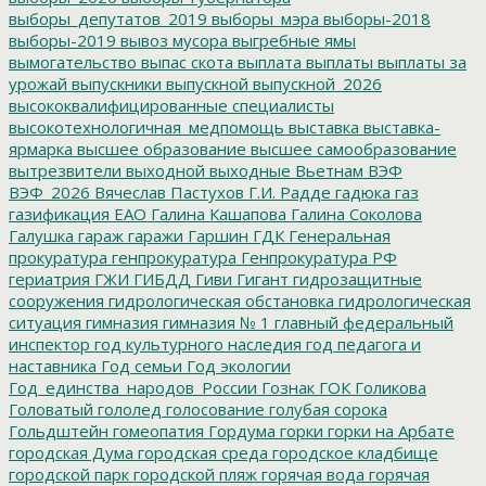
выборы_депутатов_2019
выборы_мэра
выборы-2018
выборы-2019
вывоз мусора
выгребные ямы
вымогательство
выпас скота
выплата
выплаты
выплаты за
урожай
выпускники
выпускной
выпускной_2026
высококвалифицированные специалисты
высокотехнологичная_медпомощь
выставка
выставка-
ярмарка
высшее образование
высшее самообразование
вытрезвители
выходной
выходные
Вьетнам
ВЭФ
ВЭФ_2026
Вячеслав Пастухов
Г.И. Радде
гадюка
газ
газификация ЕАО
Галина Кашапова
Галина Соколова
Галушка
гараж
гаражи
Гаршин
ГДК
Генеральная
прокуратура
генпрокуратура
Генпрокуратура РФ
гериатрия
ГЖИ
ГИБДД
Гиви
Гигант
гидрозащитные
сооружения
гидрологическая обстановка
гидрологическая
ситуация
гимназия
гимназия № 1
главный федеральный
инспектор
год культурного наследия
год педагога и
наставника
Год семьи
Год экологии
Год_единства_народов_России
Гознак
ГОК
Голикова
Головатый
гололед
голосование
голубая сорока
Гольдштейн
гомеопатия
Гордума
горки
горки на Арбате
городская Дума
городская среда
городское кладбище
городской парк
городской пляж
горячая вода
горячая