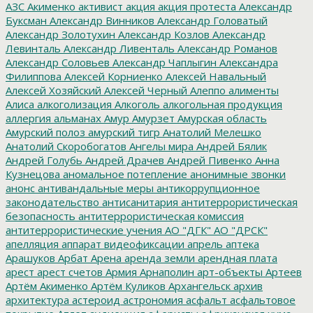
АЗС
Акименко
активист
акция
акция протеста
Александр
Буксман
Александр Винников
Александр Головатый
Александр Золотухин
Александр Козлов
Александр
Левинталь
Александр Ливенталь
Александр Романов
Александр Соловьев
Александр Чаплыгин
Александра
Филиппова
Алексей Корниенко
Алексей Навальный
Алексей Хозяйский
Алексей Черный
Алеппо
алименты
Алиса
алкоголизация
Алкоголь
алкогольная продукция
аллергия
альманах
Амур
Амурзет
Амурская область
Амурский полоз
амурский тигр
Анатолий Мелешко
Анатолий Скоробогатов
Ангелы мира
Андрей Бялик
Андрей Голубь
Андрей Драчев
Андрей Пивенко
Анна
Кузнецова
аномальное потепление
анонимные звонки
анонс
антивандальные меры
антикоррупционное
законодательство
антисанитария
антитеррористическая
безопасность
антитеррористическая комиссия
антитеррористические учения
АО "ДГК"
АО "ДРСК"
апелляция
аппарат видеофиксации
апрель
аптека
Арашуков
Арбат
Арена
аренда земли
арендная плата
арест
арест счетов
Армия
Арнаполин
арт-объекты
Артеев
Артём Акименко
Артём Куликов
Архангельск
архив
архитектура
астероид
астрономия
асфальт
асфальтовое