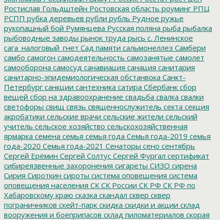
Ростислав Гольдштейн
Ростовская область
роуминг
РПЦ
РСПП
рубка деревьев
рубли
рубль
Рудное
ружье
рукопашный бой
Румянцева
Русская поляна
рыба
рыбалка
рыбоводные заводы
рынок труда
рысь
с. Ленинское
сага_налоговый_гнет
Сад памяти
сальмонеллез
Самбери
самбо
самогон
самодеятельность
самозанятые
самолет
самооборона
самосуд
санавиация
санация
санитария
санитарно-эпидемиологическая обстанвока
Санкт-
Петербург
санкции
сантехника
сатира
Сбербанк
сбор
вещей
сбор на здравоохранение
свадьба
свалка
свалки
светофоры
свищ
связь
священнослужитель
секта
секция
акробатики
сельские врачи
сельские жители
сельский
учитель
сельское хозяйство
сельскохозяйственная
ярмарка
семена
семья
семья года
Семья года-2019
семья
года-2020
Семья года-2021
Сенаторы
сено
сентябрь
Сергей Ерёмин
Сергей Солтус
Сергей Фургал
сертификат
сибиреязвенные захоронения
сигареты
СИЗО
сирена
Сирия
Сироткин
сироты
система оповещения
система
оповещения населения
СК
СК России
СК РФ
СК РФ по
Хабаровскому краю
сказка
скандал
сквер
сквер
пограничников
скейт-парк
скидка
скидки и акции
склад
вооружения и боеприпасов
склад пиломатериалов
скорая