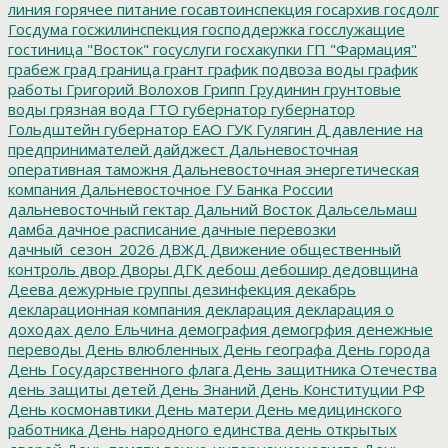
линия
горячее питание
госавтоинспекция
госархив
госдолг
Госдума
госжилинспекция
господдержка
госслужащие
гостиница "Восток"
госуслуги
госхакупки
ГП "Фармация"
грабеж
град
граница
грант
график подвоза воды
график
работы
Григорий Волохов
Грипп
Грудинин
грунтовые
воды
грязная вода
ГТО
губернатор
губернатор
Гольдштейн
губернатор ЕАО
ГУК
Гулягин
Д
давление на
предпринимателей
дайджест
Дальневосточная
оперативная таможня
Дальневосточная энергетическая
компания
Дальневосточное ГУ Банка России
дальневосточный гектар
Дальний Восток
Дальсельмаш
дамба
дачное расписание
дачные перевозки
дачный_сезон_2026
ДВЖД
Движение общественный
контроль
двор
Дворы
ДГК
дебош
дебошир
дедовщина
Деева
дежурные группы
дезинфекция
декабрь
декларационная компания
декларация
декларация о
доходах
дело Ельчина
демография
демогрфия
денежные
переводы
День влюбленных
День географа
День города
День Государственного флага
День защитника Отечества
день защиты детей
День Знаний
День Конституции РФ
День космонавтики
День матери
День медицинского
работника
День народного единства
день открытых