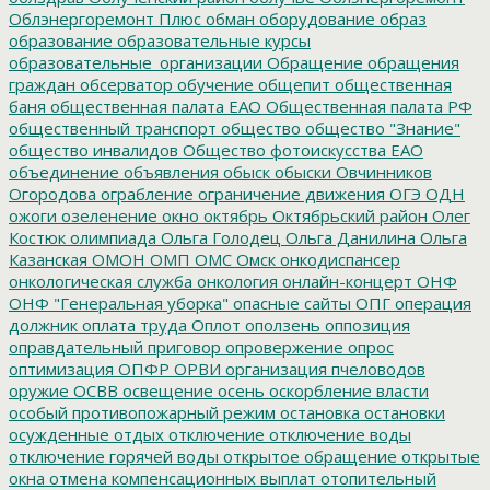
Облэнергоремонт Плюс
обман
оборудование
образ
образование
образовательные курсы
образовательные_организации
Обращение
обращения
граждан
обсерватор
обучение
общепит
общественная
баня
общественная палата ЕАО
Общественная палата РФ
общественный транспорт
общество
общество "Знание"
общество инвалидов
Общество фотоискусства ЕАО
объединение
объявления
обыск
обыски
Овчинников
Огородова
ограбление
ограничение движения
ОГЭ
ОДН
ожоги
озеленение
окно
октябрь
Октябрьский район
Олег
Костюк
олимпиада
Ольга Голодец
Ольга Данилина
Ольга
Казанская
ОМОН
ОМП
ОМС
Омск
онкодиспансер
онкологическая служба
онкология
онлайн-концерт
ОНФ
ОНФ "Генеральная уборка"
опасные сайты
ОПГ
операция
должник
оплата труда
Оплот
оползень
оппозиция
оправдательный приговор
опровержение
опрос
оптимизация
ОПФР
ОРВИ
организация пчеловодов
оружие
ОСВВ
освещение
осень
оскорбление власти
особый противопожарный режим
остановка
остановки
осужденные
отдых
отключение
отключение воды
отключение горячей воды
открытое обращение
открытые
окна
отмена компенсационных выплат
отопительный