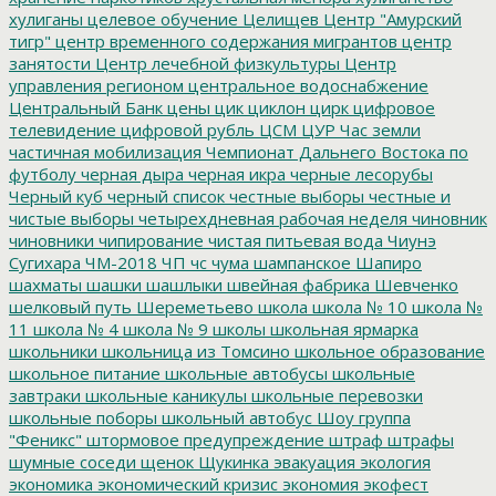
хулиганы
целевое обучение
Целищев
Центр "Амурский
тигр"
центр временного содержания мигрантов
центр
занятости
Центр лечебной физкультуры
Центр
управления регионом
центральное водоснабжение
Центральный Банк
цены
цик
циклон
цирк
цифровое
телевидение
цифровой рубль
ЦСМ
ЦУР
Час земли
частичная мобилизация
Чемпионат Дальнего Востока по
футболу
черная дыра
черная икра
черные лесорубы
Черный куб
черный список
честные выборы
честные и
чистые выборы
четырехдневная рабочая неделя
чиновник
чиновники
чипирование
чистая питьевая вода
Чиунэ
Сугихара
ЧМ-2018
ЧП
чс
чума
шампанское
Шапиро
шахматы
шашки
шашлыки
швейная фабрика
Шевченко
шелковый путь
Шереметьево
школа
школа № 10
школа №
11
школа № 4
школа № 9
школы
школьная ярмарка
школьники
школьница из Томсино
школьное образование
школьное питание
школьные автобусы
школьные
завтраки
школьные каникулы
школьные перевозки
школьные поборы
школьный автобус
Шоу группа
"Феникс"
штормовое предупреждение
штраф
штрафы
шумные соседи
щенок
Щукинка
эвакуация
экология
экономика
экономический кризис
экономия
экофест