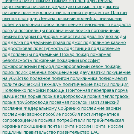
Пивенко
пикет
пикник
Пикник на площади Ленина
пиротехника
письмо в редакцию
письмо_в_редакцию
питание
план мероприятий
платный перекресток
Платон
плитка
площадь Ленина
пляжный волейбол
пневмония
побег из колонии
побои
повышение пенсионного возраста
погода
погорельцы
пограничные войска
пограничный
режим
подарки
подборка_новостей
подвал
подвоз воды
подделка
поддельные права
поджог
подпольное казино
подростковая преступность
подстанция
подтопление
подтопленцы
подъемные
Пожар
пожар
пожарная
безопасность
пожарные
пожарный кроссфит
пожароопасный период
пожароопасный сезон
пожары
поиск
поиск ребенка
покушение на дачу взятки
покушение
на убийство
полезное
полигон
поликлиника
полиомиелит
политехнический техникум
политические партии
полиция
Половинко
помойки
помощь
Понтонная переправа
порча
имущества
порыв
порыв водопровода
порыв теплотрассы
порыв трубопровода
посевная
поселок Партизанский
послание Федеральному Собранию
последние звонки
последний звонок
пособие
пособия
постинтернатное
сопровождение
посылка
потребители
потребительская
корзина
похищение
почта
Почта России
Почта_России
пошлины
правительство
правительство ЕАО