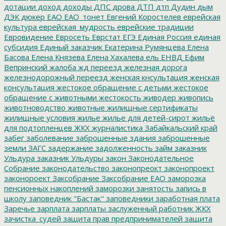
дотации
доход
доходы
ДПС
дрова
ДТП
дтп
Дудин
дым
ДЭК
дюкер
ЕАО
ЕАО_тонет
Евгений Коростелев
еврейская
культура
еврейская_мудрость
еврейские традиции
Евровидение
Евросеть
Еврстат
ЕГЭ
Единая Россия
единая
субсидия
Единый заказчик
Екатерина Румянцева
Елена
Басова
Елена Князева
Елена Хахалева
ель
ЕНВД
Ефим
Вепринский
жалоба
жд переезд
железная дорога
железнодорожный переезд
женская кнсультация
женская
консультация
жестокое обращение с детьми
жестокое
обращение с животными
жестокость
живодер
живопись
животноводство
животные
жилищные сертификаты
жилищные условия
жилье
жилье для детей-сирот
жильё
для подтопленцев
ЖКХ
журналистика
Забайкальский край
забег
заболевание
заброшенные здания
заброшенные
земли
ЗАГС
задержание
задолженность
займ
заказник
Ульдура
заказник Ульдуры
закон
Законодательное
Собрание
законодательство
законопреокт
законопроект
законороект
Заксобрание
Заксобрание ЕАО
заморозка
пенсионных накоплений
заморозки
занятость
запись в
школу
заповедник "Бастак"
заповедники
заработная плата
Заречье
зарплата
зарплаты
заслуженный работник ЖКХ
зачистка_судей
защита прав предпринимателей
защита