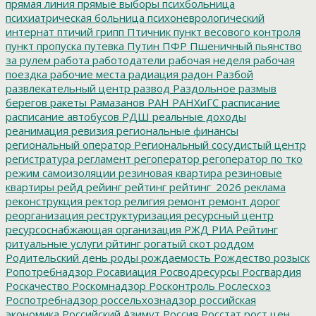
прямая линия
прямые выборы
психбольница
психиатрическая больница
психоневрологический
интернат
птичий грипп
Птичник
пункт весового контроля
пункт пропуска
путевка
Путин
ПФР
Пшеничный
пьянство
за рулем
работа
работодатели
рабочая неделя
рабочая
поездка
рабочие места
радиация
радон
Разбой
развлекательный центр
развод
Раздольное
размыв
берегов
ракеты
Рамазанов
РАН
РАНХиГС
расписание
расписание автобусов
РДШ
реальные доходы
реанимация
ревизия
региональные финансы
региональный оператор
Региональный сосудистый центр
регистратура
регламент
регоператор
регоператор по тко
режим самоизоляции
резиновая квартира
резиновые
квартиры
рейд
рейинг
рейтинг
рейтинг_2026
реклама
реконструкция
ректор
религия
ремонт
ремонт дорог
реорганизация
реструктуризация
ресурсный центр
ресурсоснабжающая организация
РЖД
РИА Рейтинг
ритуальные услуги
рйтинг
рогатый скот
роддом
Родительский день
роды
рождаемость
Рождество
розыск
Ропотребнадзор
Росавиация
Росводресурсы
Росгвардия
Роскачество
Роскомнадзор
Росконтроль
Рослесхоз
Роспотребнадзор
россельхознадзор
российская
экономика
Российский Азимут
Россия
Росстат
рост цен