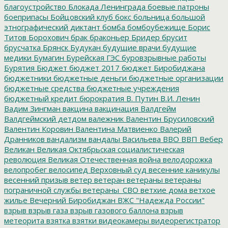
благоустройство
Блокада Ленинграда
боевые патроны
боеприпасы
Бойцовский клуб
бокс
больница
большой
этнографический диктант
бомба
бомбоубежище
Борис
Титов
Борохович
брак
браконьер
Бридер
брусит
брусчатка
Брянск
Будукан
будущие врачи
будущие
медики
Бумагин
Бурейская ГЭС
буровзрывные работы
Бурятия
Бюджет
бюджет 2017
бюджет Биробиджана
бюджетники
бюджетные деньги
бюджетные организации
бюджетные средства
бюджетные учреждения
бюджетный кредит
бюрократия
В. Путин
В.И. Ленин
Вадим Зингман
вакцина
вакцинация
Валдгейм
Валдгеймский детдом
валежник
Валентин Брусиловский
Валентин Коровин
Валентина Матвиенко
Валерий
Дранников
вандализм
вандалы
Васильева
ВВО
ВВП
Вебер
Великан
Великая Октябрьская социалистическая
революция
Великая Отечественная война
велодорожка
велопробег
велосипед
Верховный суд
весенние каникулы
весенний призыв
ветер
ветеран
ветераны
ветераны
пограничной службы
ветераны_СВО
ветхие дома
ветхое
жилье
Вечерний Биробиджан
ВЖС "Надежда России"
взрыв
взрыв газа
взрыв газового баллона
взрыв
метеорита
взятка
взятки
видеокамеры
видеорегистратор