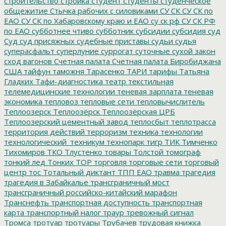
строительство
стройка
студент
студенты
студенческое
общежитие
Стычка рабочих с силовиками
СУ СК
СУ СК по
ЕАО
СУ СК по Хабаровскому краю и ЕАО
су ск рф
СУ СК РФ
по ЕАО
субботнее чтиво
субботник
субсидии
субсидия
суд
Суд
суд присяжных
судебные приставы
судьи
судья
суперасфальт
суперлуние
суррогат
суточные
сухой закон
сход вагонов
Счетная палата
Счетная палата Биробиджана
США
тайфун
таможня
Тарасенко
ТАРИ
тарифы
Татьяна
Гладких
Тафи-диагностика
театр
текстильная
телемедицинские технологии
теневая зарплата
теневая
экономика
тепловоз
тепловые сети
тепловычислитель
Теплоозерск
Теплоозёрск
Теплоозёрская ЦРБ
Теплоозерский цементный завод
теплосбыт
теплотрасса
территория действий
терроризм
техника
технологии
технологический_техникум
технопарк
тигр
ТИК
Тимченко
Тихомиров
ТКО
Тлустенко
товары
Толстой
томограф
тонкий лед
Тонких
ТОР
торговля
торговые сети
торговый
центр
тос
Тотальный диктант
ТПП ЕАО
травма
трагедия
трагедия в Забайкалье
трансграничный мост
трансграничный российско-китайский марафон
Транснефть
транспортная доступность
транспортная
карта
транспортный налог
траур
тревожный сигнал
Тромса
тротуар
тротуары
Трубачев
трудовая книжка