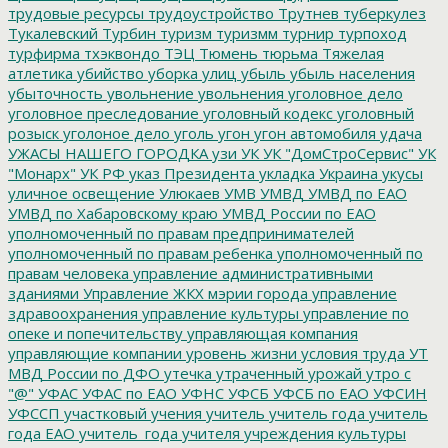
трудовые ресурсы
трудоустройство
Трутнев
туберкулез
Тукалевский
Турбин
туризм
туризмм
турнир
турпоход
турфирма
тхэквондо
ТЭЦ
Тюмень
тюрьма
Тяжелая
атлетика
убийство
уборка улиц
убыль
убыль населения
убыточность
увольнение
увольнения
уголовное дело
уголовное преследование
уголовный кодекс
уголовный
розыск
уголоное дело
уголь
угон
угон автомобиля
удача
УЖАСЫ НАШЕГО ГОРОДКА
узи
УК
УК "ДомСтроСервис"
УК
"Монарх"
УК РФ
указ Президента
укладка
Украина
укусы
уличное освещение
Улюкаев
УМВ
УМВД
УМВД по ЕАО
УМВД по Хабаровскому краю
УМВД России по ЕАО
уполномоченный по правам предпринимателей
уполномоченный по правам ребенка
уполномоченный по
правам человека
управление административными
зданиями
Управление ЖКХ мэрии города
управление
здравоохранения
управление культуры
управление по
опеке и попечительству
управляющая компания
управляющие компании
уровень жизни
условия труда
УТ
МВД России по ДФО
утечка
утраченный урожай
утро с
"@"
УФАС
УФАС по ЕАО
УФНС
УФСБ
УФСБ по ЕАО
УФСИН
УФССП
участковый
учения
учитель
учитель года
учитель
года ЕАО
учитель_года
учителя
учреждения культуры