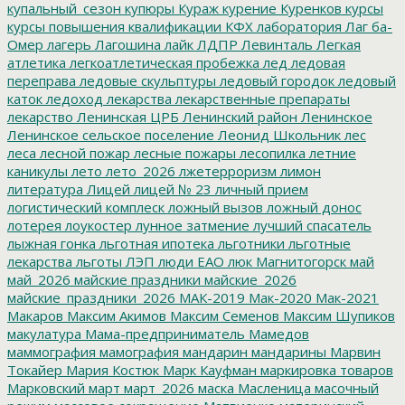
купальный_сезон
купюры
Кураж
курение
Куренков
курсы
курсы повышения квалификации
КФХ
лаборатория
Лаг ба-
Омер
лагерь
Лагошина
лайк
ЛДПР
Левинталь
Легкая
атлетика
легкоатлетическая пробежка
лед
ледовая
переправа
ледовые скульптуры
ледовый городок
ледовый
каток
ледоход
лекарства
лекарственные препараты
лекарство
Ленинская ЦРБ
Ленинский район
Ленинское
Ленинское сельское поселение
Леонид Школьник
лес
леса
лесной пожар
лесные пожары
лесопилка
летние
каникулы
лето
лето_2026
лжетерроризм
лимон
литература
Лицей
лицей № 23
личный прием
логистический комплеск
ложный вызов
ложный донос
лотерея
лоукостер
лунное затмение
лучший спасатель
лыжная гонка
льготная ипотека
льготники
льготные
лекарства
льготы
ЛЭП
люди ЕАО
люк
Магнитогорск
май
май_2026
майские праздники
майские_2026
майские_праздники_2026
МАК-2019
Мак-2020
Мак-2021
Макаров
Максим Акимов
Максим Семенов
Максим Шупиков
макулатура
Мама-предприниматель
Мамедов
маммография
мамография
мандарин
мандарины
Марвин
Токайер
Мария Костюк
Марк Кауфман
маркировка товаров
Марковский
март
март_2026
маска
Масленица
масочный