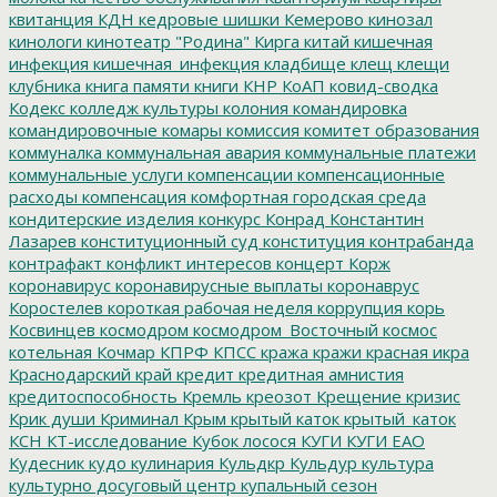
квитанция
КДН
кедровые шишки
Кемерово
кинозал
кинологи
кинотеатр "Родина"
Кирга
китай
кишечная
инфекция
кишечная_инфекция
кладбище
клещ
клещи
клубника
книга памяти
книги
КНР
КоАП
ковид-сводка
Кодекс
колледж культуры
колония
командировка
командировочные
комары
комиссия
комитет образования
коммуналка
коммунальная авария
коммунальные платежи
коммунальные услуги
компенсации
компенсационные
расходы
компенсация
комфортная городская среда
кондитерские изделия
конкурс
Конрад
Константин
Лазарев
конституционный суд
конституция
контрабанда
контрафакт
конфликт интересов
концерт
Корж
коронавирус
коронавирусные выплаты
коронаврус
Коростелев
короткая рабочая неделя
коррупция
корь
Косвинцев
космодром
космодром_Восточный
космос
котельная
Кочмар
КПРФ
КПСС
кража
кражи
красная икра
Краснодарский край
кредит
кредитная амнистия
кредитоспособность
Кремль
креозот
Крещение
кризис
Крик души
Криминал
Крым
крытый каток
крытый_каток
КСН
КТ-исследование
Кубок лосося
КУГИ
КУГИ ЕАО
Кудесник
кудо
кулинария
Кульдкр
Кульдур
культура
культурно досуговый центр
купальный сезон