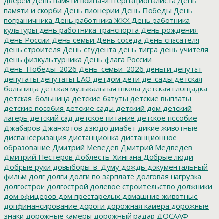
дверей
День памяти воина-интернационалиста
День
памяти и скорби
День пионерии
День Победы
День
пограничника
День работника ЖКХ
День работника
культуры
день работника транспорта
День рождения
День России
День семьи
День соседа
День спасателя
день строителя
День студента
день тигра
день учителя
день физкультурника
День флага России
День_Победы_2026
День_семьи_2026
деньги
депутат
депутаты
депутаты ЕАО
детдом
дети
детсады
детская
больница
детская музыкальная школа
детская площадка
детская_больница
детские батуты
детские выплаты
детские пособия
детские сады
детский дом
детский
лагерь
детский сад
детское питание
детское пособие
Джабаров
Джанхотов
дзюдо
диабет
дикие животные
диспансеризация
дистанционка
дистанционное
образование
Дмитрий Меведев
Дмитрий Медведев
Дмитрий Нестеров
Доблесть_Хингана
Добрые люди
Добрые руки
довыборы_в_Думу
дождь
документальный
фильм
долг
долги
долги по зарплате
долговая нагрузка
долгострои
долгострой
долевое строительство
должники
дом офицеров
дом престарелых
домашние животные
допфинансирование
дороги
дорожная камера
дорожные
знаки
дорожные камеры
дорожный радар
ДОСААФ