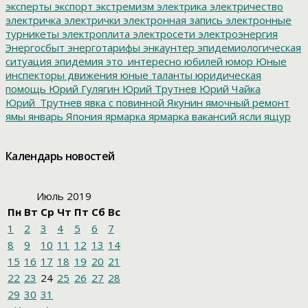
эксперты
экспорт
экстремизм
электрика
электричество
электричка
электрички
электронная запись
электронные
турникеты
электроплита
электросети
электроэнергия
Энергосбыт
энерготарифы
энкаунтер
эпидемиологическая
ситуация
эпидемия
это_интересно
юбилей
юмор
Юные
инспекторы движения
юные таланты
юридическая
помощь
Юрий Гулягин
Юрий Трутнев
Юрий Чайка
Юрий_Трутнев
явка с повинной
Якунин
ямочный ремонт
ямы
январь
Япония
ярмарка
ярмарка вакансий
ясли
ящур
Календарь новостей
Июль 2019
Пн
Вт
Ср
Чт
Пт
Сб
Вс
1
2
3
4
5
6
7
8
9
10
11
12
13
14
15
16
17
18
19
20
21
22
23
24
25
26
27
28
29
30
31