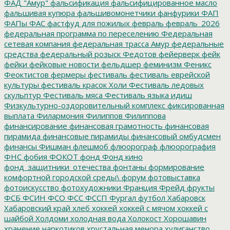
ФАД "Амур"
фальсификация
фальсифицированное масло
фальшивая купюра
фальшивомонетчики
фанфурики
ФАП
ФАПы
ФАС
фастфуд для пожилых
февраль
февраль_2026
федеральная программа по переселению
Федеральная
сетевая компания
федеральная трасса Амур
федеральные
средства
федеральный розыск
Федотов
фейерверк
фейк
фейки
фейковые новости
фельдшер
феминизм
Феникс
Феоктистов
фермеры
фестиваль
фестиваль еврейской
культуры
фестиваль красок Холи
Фестиваль ледовых
скульптур
Фестиваль мяса
Фестиваль языка идиш
Физкультурно-оздоровительный комплекс
фиксированная
выплата
Филармония
Филиппов
Филиппова
финансирование
финансовая грамотность
финансовая
пирамида
финансовые пирамиды
финансовый омбудсмен
финансы
Фишман
флешмоб
флюорограф
флюорография
ФНС
фобия
ФОКОТ
фонд
Фонд кино
фонд_защитники_отечества
фонтаны
формирование
комфортной городской среды\
форум
фотовыставка
фотоискусство
фотохудожники
Франция
Фрейд
фрукты
ФСБ
ФСИН
ФСО
ФСС
ФССП
Фургал
футбол
Хабаровск
Хабаровский край
хлеб
хоккей
хоккей с мячом
хоккей с
шайбой
Холдоми
холодная вода
Холокост
Хорошавин
хранение наркотиков
хрустальная менора
хулиганство