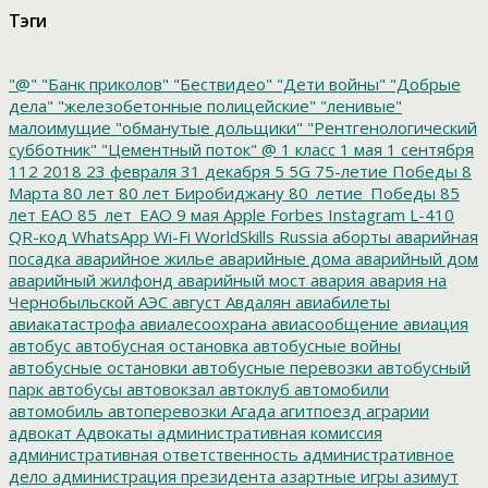
Тэги
"@"
"Банк приколов"
"Бествидео"
"Дети войны"
"Добрые
дела"
"железобетонные полицейские"
"ленивые"
малоимущие
"обманутые дольщики"
"Рентгенологический
субботник"
"Цементный поток"
@
1 класс
1 мая
1 сентября
112
2018
23 февраля
31 декабря
5
5G
75-летие Победы
8
Марта
80 лет
80 лет Биробиджану
80_летие_Победы
85
лет ЕАО
85_лет_ЕАО
9 мая
Apple
Forbes
Instagram
L-410
QR-код
WhatsApp
Wi-Fi
WorldSkills Russia
аборты
аварийная
посадка
аварийное жилье
аварийные дома
аварийный дом
аварийный жилфонд
аварийный мост
авария
авария на
Чернобыльской АЭС
август
Авдалян
авиабилеты
авиакатастрофа
авиалесоохрана
авиасообщение
авиация
автобус
автобусная остановка
автобусные войны
автобусные остановки
автобусные перевозки
автобусный
парк
автобусы
автовокзал
автоклуб
автомобили
автомобиль
автоперевозки
Агада
агитпоезд
аграрии
адвокат
Адвокаты
административная комиссия
административная ответственность
административное
дело
администрация президента
азартные игры
азимут