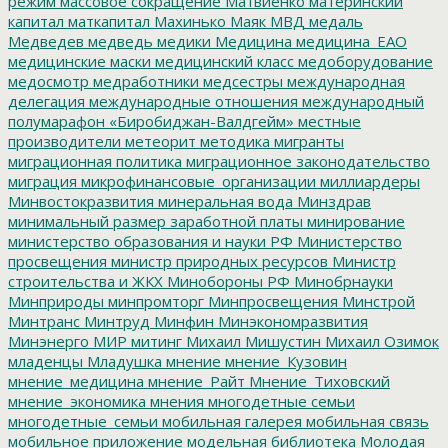
режим
массовое сокращение
Матвиенко
материнский
капитал
маткапитал
Махинько
Маяк
МВД
медаль
Медведев
медведь
медики
Медицина
медицина_ЕАО
медицинские маски
медицинский класс
медоборудование
медосмотр
медработники
медсестры
международная
делегация
международные отношения
международный
полумарафон «Биробиджан-Валдгейм»
местные
производители
метеорит
методика
мигранты
миграционная политика
миграционное законодательство
миграция
микрофинансовые_организации
миллиардеры
Минвостокразвития
минеральная вода
Минздрав
минимальный размер заработной платы
минирование
министерство образования и науки РФ
Министерство
просвещения
министр природных ресурсов
Министр
строительства и ЖКХ
Минобороны РФ
Минобрнауки
Минприроды
минпромторг
Минпросвещения
Минстрой
Минтранс
Минтруд
Минфин
Минэкономразвития
Минэнерго
МИР
митинг
Михаил Мишустин
Михаил Озимок
младенцы
Младушка
мнение
мнение_Кузовин
мнение_медицина
мнение_Райт
Мнение_Тиховский
мнение_экономика
мнения
многодетные семьи
многодетные_семьи
мобильная галерея
мобильная связь
мобильное приложение
модельная библиотека
Молодая