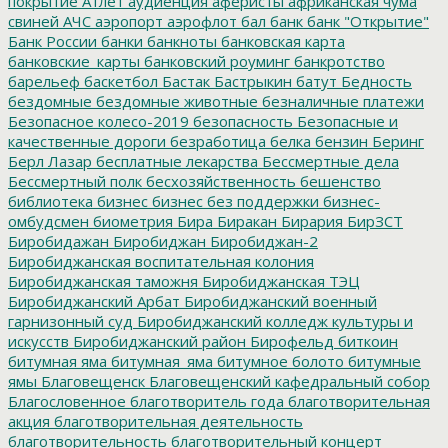
покрытие
Атлет
аудиенция
аферисты
африканская чума
свиней
АЧС
аэропорт
аэрофлот
бал
банк
банк "Открытие"
Банк России
банки
банкноты
банковская карта
банковские_карты
банковский роуминг
банкротство
барельеф
баскетбол
Бастак
Бастрыкин
батут
Бедность
бездомные
бездомные животные
безналичные платежи
Безопасное колесо-2019
безопасность
Безопасные и
качественные дороги
безработица
белка
бензин
Беринг
Берл Лазар
бесплатные лекарства
Бессмертные дела
Бессмертный полк
бесхозяйственность
бешенство
библиотека
бизнес
бизнес без поддержки
бизнес-
омбудсмен
биометрия
Бира
Биракан
Бирария
БирЗСТ
Биробидажан
Биробиджан
Биробиджан-2
Биробиджанская воспитательная колония
Биробиджанская таможня
Биробиджанская ТЭЦ
Биробиджанский Арбат
Биробиджанский военный
гарнизонный суд
Биробиджанский колледж культуры и
искусств
Биробиджанский район
Бирофельд
биткоин
битумная яма
битумная_яма
битумное болото
битумные
ямы
Благовещенск
Благовещенский кафедральный собор
Благословенное
благотворитель года
благотворительная
акция
благотворительная деятельность
благотворительность
благотворительный концерт