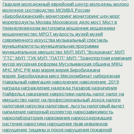
Гвардия
молодежный еврейский центр
молодежь
молоко
молочное скотоводство
МОМВД России
«Биробиджанский»
мониторинг
мониторинг цен
морг
морепродукты
Москва
Московское дело
мост
Мост в
Нижнеленинском
мотопомпа
мошенник
мошенники
мошенничество
МРОТ
мудрость
музей
музей
современного искусства
музыкальный спектакль
муниципалитеты
муниципальная программа
муниципальное имущество
МУП
МУП "Водоканал"
МУП
"ГТС"
МУП "ГУК
МУП "ПАТП"
МУП "Транспортная компания
мусор
мусорная реформа
Мусульманская община
МФЦ
МЧС
МЧС РФ
мэр
мэрия
мэрия Биробиджана
мэрия_Биробиджана
мясо
Мясокомбинат
набережная
Навальный
навигация
наводнение
наводнение_2019
награда
награждение
надежда
Назаров
назначения
Найфельд
наказание
накркотики
наледь
налог
налог на
имущество
налог на профессиональный доход
налоги
налоговая нагрузка
налоговые_льготы
налоговый вычет
нападение
напорный коллектор
наркозависимость
нарколаборатория
наркомания
наркосодержащие
растения
наркотики
нарушение прав инвалидов
нарушение тишины и покоя
нарушения пожарной