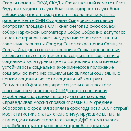
Скорая помощь
СКУД
СКУДы
Следственный комитет
Слет
будущих медиков
служебная командировка
служебные
собаки
смертность
смертность населения
смерть на
рабочем месте
СМИ
Смидович
Смидовичский район
смотровая площадка
СМП
снег
снегопад
снюс
собаки
собор Парижской Богоматери
Собра
Собрание депутатов
Совет ветеранов
Совет Федерации
советские ГОСТы
советские зарплаты
Совфед
Сокол
сокращения
Солнцев
Солтус
Солцнев
соотечественники
Сопка
соревнования
сотовая связь
сотрудничество
соцвыплаты
соцзащита
социально-культурный центр
социально-политическая
устойчивость
социально-экономическое положение
социальное питание
социальные выплаты
социальные
пенсии
социальные сети
социальный контракт
Социальный фонд
соцопрос
соцсети
соя
спасатели
спасение
спецтранспорт
СПИД
спорт
спортивная
акробатика
спортивная площадка
спорткомплекс
Справедливая Россия
справка
справки
СПЧ
среднее
образование
средняя зарплата
срок годности
СССР
старый
мост
статистика
статья
стела
стимулирующие выплаты
стипендия
стихия
столица
столица ДфО
стоматология
страйкбол
страх
страхование
стрельба
строители