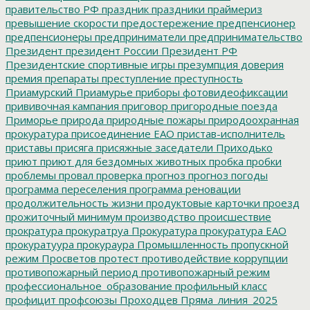
правительство РФ
праздник
праздники
праймериз
превышение скорости
предостережение
предпенсионер
предпенсионеры
предприниматели
предпринимательство
Президент
президент России
Президент РФ
Президентские спортивные игры
презумпция доверия
премия
препараты
преступление
преступность
Приамурский
Приамурье
приборы фотовидеофиксации
прививочная кампания
приговор
пригородные поезда
Приморье
природа
природные пожары
природоохранная
прокуратура
присоединение ЕАО
пристав-исполнитель
приставы
присяга
присяжные заседатели
Приходько
приют
приют для бездомных животных
пробка
пробки
проблемы
провал
проверка
прогноз
прогноз погоды
программа переселения
программа реновации
продолжительность жизни
продуктовые карточки
проезд
прожиточный минимум
производство
происшествие
прократура
прокуратруа
Прокуратура
прокуратура ЕАО
прокуратуура
прокураура
Промышленность
пропускной
режим
Просветов
протест
противодействие коррупции
противопожарный период
противопожарный режим
профессиональное_образование
профильный класс
профицит
профсоюзы
Проходцев
Пряма_линия_2025