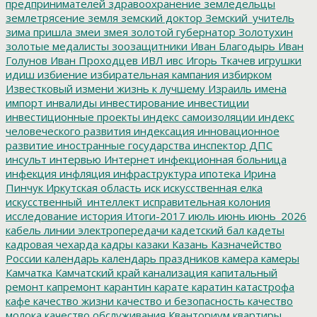
предпринимателей
здравоохранение
земледельцы
землетрясение
земля
земский доктор
Земский_учитель
зима пришла
змеи
змея
золотой губернатор
Золотухин
золотые медалисты
зоозащитники
Иван Благодырь
Иван
Голунов
Иван Проходцев
ИВЛ
ивс
Игорь Ткачев
игрушки
идиш
избиение
избирательная кампания
избирком
Известковый
измени жизнь к лучшему
Израиль
имена
импорт
инвалиды
инвестирование
инвестиции
инвестиционные проекты
индекс самоизоляции
индекс
человеческого развития
индексация
инновационное
развитие
иностранные государства
инспектор ДПС
инсульт
интервью
Интернет
инфекционная больница
инфекция
инфляция
инфраструктура
ипотека
Ирина
Пинчук
Иркутская область
иск
искусственная елка
искусственный_интеллект
исправительная колония
исследование
история
Итоги-2017
июль
июнь
июнь_2026
кабель линии электропередачи
кадетский бал
кадеты
кадровая чехарда
кадры
казаки
Казань
Казначейство
России
календарь
календарь праздников
камера
камеры
Камчатка
Камчатский край
канализация
капитальный
ремонт
капремонт
карантин
карате
каратин
катастрофа
кафе
качество жизни
качество и безопасность
качество
молока
качество обслуживания
Кванториум
квартиры