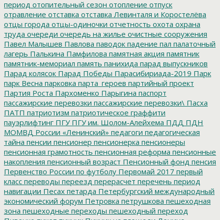
период
отопительный сезон
отопление
отпуск
отравление
отставка
отставка Левинталя и Коростелёва
отцы города
отцы-одиночки
отчетность
охота
охрана
труда
очереди
очередь на жилье
очистные сооружения
Павел Малышев
Павлова
паводок
падение
пал
палаточный
лагерь
Палькина
Памфилова
памятная акция
памятник
памятник-мемориал
память
панихида
парад выпускников
Парад колясок
Парад Победы
Парасибириада-2019
Парк
парк Весна
парковка
парта_героев
партийный проект
Партия Роста
Пархоменко
Парыгина
паспорт
пассажирские перевозки
пассажирские перевозки\
Пасха
ПАТП
патриотизм
патриотическое граффити
пауэрлифтинг
ПГУ
ПГУ им. Шолом-Алейхема
ПДД
ПДН
МОМВД России «Ленинский»
педагоги
педагогическая
тайна
пенсии
пенсионер
пенсионерка
пенсионеры
пенсионная грамотность
пенсионная реформа
пенсионные
накопления
пенсионный возраст
Пенсионный фонд
пенсия
Первенство России по футболу
Первомай 2017
первый
класс
переводы
переезд
перерасчет
перечень
период
навигации
Песах
петарда
Петербургский международный
экономический форум
Петровка
петрушкова
пешеходная
зона
пешеходные переходы
пешеходный переход