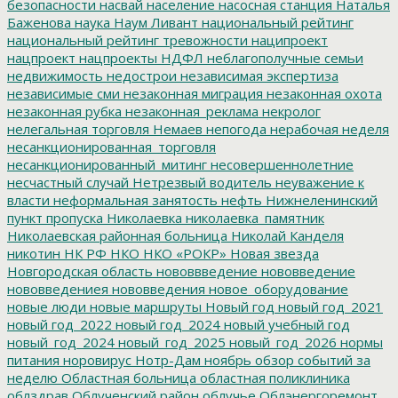
безопасности
насвай
население
насосная станция
Наталья
Баженова
наука
Наум Ливант
национальный рейтинг
национальный рейтинг тревожности
наципроект
нацпроект
нацпроекты
НДФЛ
неблагополучные семьи
недвижимость
недострои
независимая экспертиза
независимые сми
незаконная миграция
незаконная охота
незаконная рубка
незаконная_реклама
некролог
нелегальная торговля
Немаев
непогода
нерабочая неделя
несанкционированная_торговля
несанкционированный_митинг
несовершеннолетние
несчастный случай
Нетрезвый водитель
неуважение к
власти
неформальная занятость
нефть
Нижнеленинский
пункт пропуска
Николаевка
николаевка_памятник
Николаевская районная больница
Николай Канделя
никотин
НК РФ
НКО
НКО «РОКР»
Новая звезда
Новгородская область
нововвведение
нововведение
нововведениея
нововведения
новое_оборудование
новые люди
новые маршруты
Новый год
новый год_2021
новый год_2022
новый год_2024
новый учебный год
новый_год_2024
новый_год_2025
новый_год_2026
нормы
питания
норовирус
Нотр-Дам
ноябрь
обзор событий за
неделю
Областная больница
областная поликлиника
облздрав
Облученский район
облучье
Облэнергоремонт