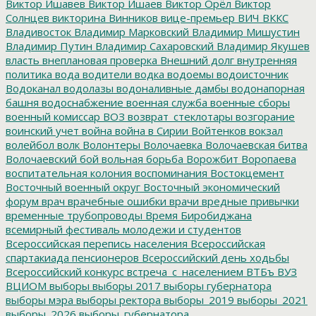
Виктор Ишавев
Виктор Ишаев
Виктор Орёл
Виктор
Солнцев
викторина
Винников
вице-премьер
ВИЧ
ВККС
Владивосток
Владимир Марковский
Владимир Мишустин
Владимир Путин
Владимир Сахаровский
Владимир Якушев
власть
внеплановая проверка
Внешний долг
внутренняя
политика
вода
водители
водка
водоемы
водоисточник
Водоканал
водолазы
водоналивные дамбы
водонапорная
башня
водоснабжение
военная служба
военные сборы
военный комиссар
ВОЗ
возврат_стеклотары
возгорание
воинский учет
война
война в Сирии
Войтенков
вокзал
волейбол
волк
Волонтеры
Волочаевка
Волочаевская битва
Волочаевский бой
вольная борьба
Ворожбит
Воропаева
воспитательная колония
воспоминания
Востокцемент
Восточный военный округ
Восточный экономический
форум
врач
врачебные ошибки
врачи
вредные привычки
временные трубопроводы
Время Биробиджана
всемирный фестиваль молодежи и студентов
Всероссийская перепись населения
Всероссийская
спартакиада пенсионеров
Всероссийский день ходьбы
Всероссийский конкурс
встреча_с_населением
ВТБъ
ВУЗ
ВЦИОМ
выборы
выборы 2017
выборы губернатора
выборы мэра
выборы ректора
выборы_2019
выборы_2021
выборы_2026
выборы_губернатора