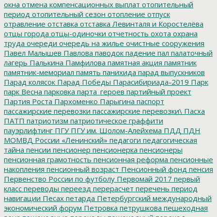
окна
отмена компенсационных выплат
отопительный
период
отопительный сезон
отопление
отпуск
отравление
отставка
отставка Левинталя и Коростелёва
отцы города
отцы-одиночки
отчетность
охота
охрана
труда
очереди
очередь на жилье
очистные сооружения
Павел Малышев
Павлова
паводок
падение
пал
палаточный
лагерь
Палькина
Памфилова
памятная акция
памятник
памятник-мемориал
память
панихида
парад выпускников
Парад колясок
Парад Победы
Парасибириада-2019
Парк
парк Весна
парковка
парта_героев
партийный проект
Партия Роста
Пархоменко
Парыгина
паспорт
пассажирские перевозки
пассажирские перевозки\
Пасха
ПАТП
патриотизм
патриотическое граффити
пауэрлифтинг
ПГУ
ПГУ им. Шолом-Алейхема
ПДД
ПДН
МОМВД России «Ленинский»
педагоги
педагогическая
тайна
пенсии
пенсионер
пенсионерка
пенсионеры
пенсионная грамотность
пенсионная реформа
пенсионные
накопления
пенсионный возраст
Пенсионный фонд
пенсия
Первенство России по футболу
Первомай 2017
первый
класс
переводы
переезд
перерасчет
перечень
период
навигации
Песах
петарда
Петербургский международный
экономический форум
Петровка
петрушкова
пешеходная