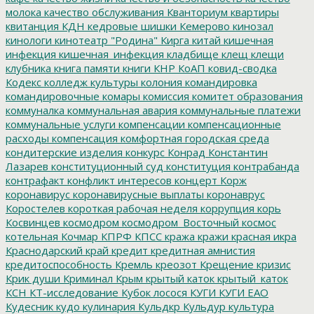
молока
качество обслуживания
Кванториум
квартиры
квитанция
КДН
кедровые шишки
Кемерово
кинозал
кинологи
кинотеатр "Родина"
Кирга
китай
кишечная
инфекция
кишечная_инфекция
кладбище
клещ
клещи
клубника
книга памяти
книги
КНР
КоАП
ковид-сводка
Кодекс
колледж культуры
колония
командировка
командировочные
комары
комиссия
комитет образования
коммуналка
коммунальная авария
коммунальные платежи
коммунальные услуги
компенсации
компенсационные
расходы
компенсация
комфортная городская среда
кондитерские изделия
конкурс
Конрад
Константин
Лазарев
конституционный суд
конституция
контрабанда
контрафакт
конфликт интересов
концерт
Корж
коронавирус
коронавирусные выплаты
коронаврус
Коростелев
короткая рабочая неделя
коррупция
корь
Косвинцев
космодром
космодром_Восточный
космос
котельная
Кочмар
КПРФ
КПСС
кража
кражи
красная икра
Краснодарский край
кредит
кредитная амнистия
кредитоспособность
Кремль
креозот
Крещение
кризис
Крик души
Криминал
Крым
крытый каток
крытый_каток
КСН
КТ-исследование
Кубок лосося
КУГИ
КУГИ ЕАО
Кудесник
кудо
кулинария
Кульдкр
Кульдур
культура