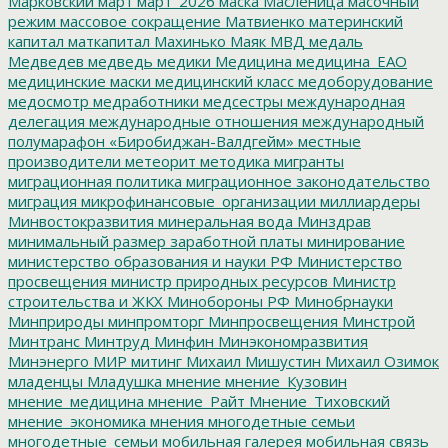
Марковский
март
март_2026
маска
Масленица
масочный
режим
массовое сокращение
Матвиенко
материнский
капитал
маткапитал
Махинько
Маяк
МВД
медаль
Медведев
медведь
медики
Медицина
медицина_ЕАО
медицинские маски
медицинский класс
медоборудование
медосмотр
медработники
медсестры
международная
делегация
международные отношения
международный
полумарафон «Биробиджан-Валдгейм»
местные
производители
метеорит
методика
мигранты
миграционная политика
миграционное законодательство
миграция
микрофинансовые_организации
миллиардеры
Минвостокразвития
минеральная вода
Минздрав
минимальный размер заработной платы
минирование
министерство образования и науки РФ
Министерство
просвещения
министр природных ресурсов
Министр
строительства и ЖКХ
Минобороны РФ
Минобрнауки
Минприроды
минпромторг
Минпросвещения
Минстрой
Минтранс
Минтруд
Минфин
Минэкономразвития
Минэнерго
МИР
митинг
Михаил Мишустин
Михаил Озимок
младенцы
Младушка
мнение
мнение_Кузовин
мнение_медицина
мнение_Райт
Мнение_Тиховский
мнение_экономика
мнения
многодетные семьи
многодетные_семьи
мобильная галерея
мобильная связь