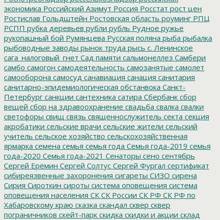
экономика
Российский Азимут
Россия
Росстат
рост цен
Ростислав Гольдштейн
Ростовская область
роуминг
РПЦ
РСПП
рубка деревьев
рубли
рубль
Рудное
ружье
рукопашный бой
Румянцева
Русская поляна
рыба
рыбалка
рыбоводные заводы
рынок труда
рысь
с. Ленинское
сага_налоговый_гнет
Сад памяти
сальмонеллез
Самбери
самбо
самогон
самодеятельность
самозанятые
самолет
самооборона
самосуд
санавиация
санация
санитария
санитарно-эпидемиологическая обстанвока
Санкт-
Петербург
санкции
сантехника
сатира
Сбербанк
сбор
вещей
сбор на здравоохранение
свадьба
свалка
свалки
светофоры
свищ
связь
священнослужитель
секта
секция
акробатики
сельские врачи
сельские жители
сельский
учитель
сельское хозяйство
сельскохозяйственная
ярмарка
семена
семья
семья года
Семья года-2019
семья
года-2020
Семья года-2021
Сенаторы
сено
сентябрь
Сергей Ерёмин
Сергей Солтус
Сергей Фургал
сертификат
сибиреязвенные захоронения
сигареты
СИЗО
сирена
Сирия
Сироткин
сироты
система оповещения
система
оповещения населения
СК
СК России
СК РФ
СК РФ по
Хабаровскому краю
сказка
скандал
сквер
сквер
пограничников
скейт-парк
скидка
скидки и акции
склад