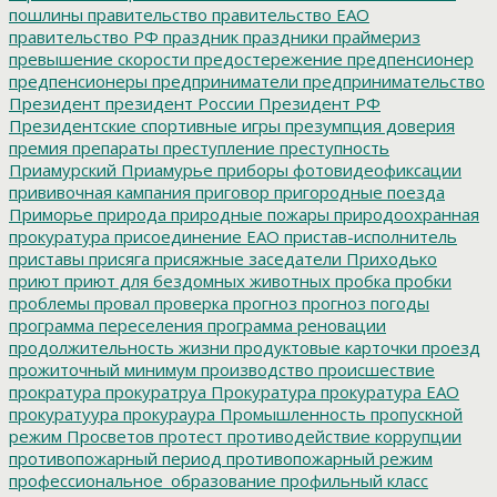
пошлины
правительство
правительство ЕАО
правительство РФ
праздник
праздники
праймериз
превышение скорости
предостережение
предпенсионер
предпенсионеры
предприниматели
предпринимательство
Президент
президент России
Президент РФ
Президентские спортивные игры
презумпция доверия
премия
препараты
преступление
преступность
Приамурский
Приамурье
приборы фотовидеофиксации
прививочная кампания
приговор
пригородные поезда
Приморье
природа
природные пожары
природоохранная
прокуратура
присоединение ЕАО
пристав-исполнитель
приставы
присяга
присяжные заседатели
Приходько
приют
приют для бездомных животных
пробка
пробки
проблемы
провал
проверка
прогноз
прогноз погоды
программа переселения
программа реновации
продолжительность жизни
продуктовые карточки
проезд
прожиточный минимум
производство
происшествие
прократура
прокуратруа
Прокуратура
прокуратура ЕАО
прокуратуура
прокураура
Промышленность
пропускной
режим
Просветов
протест
противодействие коррупции
противопожарный период
противопожарный режим
профессиональное_образование
профильный класс