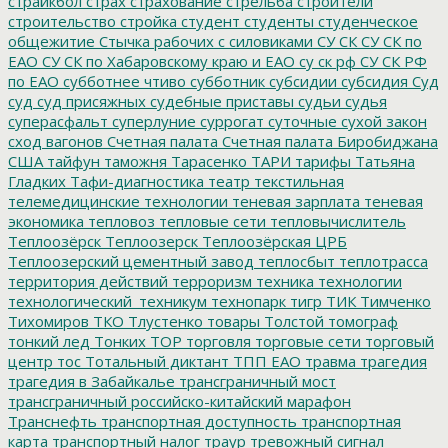
страйкбол
страх
страхование
стрельба
строители
строительство
стройка
студент
студенты
студенческое
общежитие
Стычка рабочих с силовиками
СУ СК
СУ СК по
ЕАО
СУ СК по Хабаровскому краю и ЕАО
су ск рф
СУ СК РФ
по ЕАО
субботнее чтиво
субботник
субсидии
субсидия
Суд
суд
суд присяжных
судебные приставы
судьи
судья
суперасфальт
суперлуние
суррогат
суточные
сухой закон
сход вагонов
Счетная палата
Счетная палата Биробиджана
США
тайфун
таможня
Тарасенко
ТАРИ
тарифы
Татьяна
Гладких
Тафи-диагностика
театр
текстильная
телемедицинские технологии
теневая зарплата
теневая
экономика
тепловоз
тепловые сети
тепловычислитель
Теплоозёрск
Теплоозерск
Теплоозёрская ЦРБ
Теплоозерский цементный завод
теплосбыт
теплотрасса
территория действий
терроризм
техника
технологии
технологический_техникум
технопарк
тигр
ТИК
Тимченко
Тихомиров
ТКО
Тлустенко
товары
Толстой
томограф
тонкий лед
Тонких
ТОР
торговля
торговые сети
торговый
центр
тос
Тотальный диктант
ТПП ЕАО
травма
трагедия
трагедия в Забайкалье
трансграничный мост
трансграничный российско-китайский марафон
Транснефть
транспортная доступность
транспортная
карта
транспортный налог
траур
тревожный сигнал