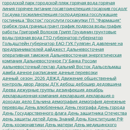
городской парк
городской пляж
горячая вода
горячая
линия
горячее питание
госавтоинспекция
госархив
госдолг
Госдума
госжилинспекция
господдержка
госслужащие
гостиница "Восток"
госуслуги
госхакупки
ГП "Фармация"
грабеж
град
граница
грант
график подвоза воды
график
работы
Григорий Волохов
Грипп
Грудинин
грунтовые
воды
грязная вода
ГТО
губернатор
губернатор
Гольдштейн
губернатор ЕАО
ГУК
Гулягин
Д
давление на
предпринимателей
дайджест
Дальневосточная
оперативная таможня
Дальневосточная энергетическая
компания
Дальневосточное ГУ Банка России
дальневосточный гектар
Дальний Восток
Дальсельмаш
дамба
дачное расписание
дачные перевозки
дачный_сезон_2026
ДВЖД
Движение общественный
контроль
двор
Дворы
ДГК
дебош
дебошир
дедовщина
Деева
дежурные группы
дезинфекция
декабрь
декларационная компания
декларация
декларация о
доходах
дело Ельчина
демография
демогрфия
денежные
переводы
День влюбленных
День географа
День города
День Государственного флага
День защитника Отечества
день защиты детей
День Знаний
День Конституции РФ
День космонавтики
День матери
День медицинского