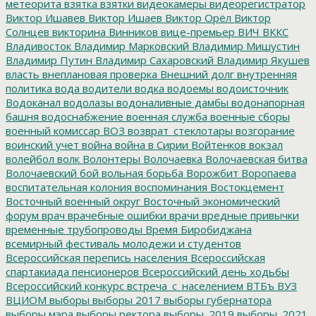
метеорита
взятка
взятки
видеокамеры
видеорегистратор
Виктор Ишавев
Виктор Ишаев
Виктор Орёл
Виктор
Солнцев
викторина
Винников
вице-премьер
ВИЧ
ВККС
Владивосток
Владимир Марковский
Владимир Мишустин
Владимир Путин
Владимир Сахаровский
Владимир Якушев
власть
внеплановая проверка
Внешний долг
внутренняя
политика
вода
водители
водка
водоемы
водоисточник
Водоканал
водолазы
водоналивные дамбы
водонапорная
башня
водоснабжение
военная служба
военные сборы
военный комиссар
ВОЗ
возврат_стеклотары
возгорание
воинский учет
война
война в Сирии
Войтенков
вокзал
волейбол
волк
Волонтеры
Волочаевка
Волочаевская битва
Волочаевский бой
вольная борьба
Ворожбит
Воропаева
воспитательная колония
воспоминания
Востокцемент
Восточный военный округ
Восточный экономический
форум
врач
врачебные ошибки
врачи
вредные привычки
временные трубопроводы
Время Биробиджана
всемирный фестиваль молодежи и студентов
Всероссийская перепись населения
Всероссийская
спартакиада пенсионеров
Всероссийский день ходьбы
Всероссийский конкурс
встреча_с_населением
ВТБъ
ВУЗ
ВЦИОМ
выборы
выборы 2017
выборы губернатора
выборы мэра
выборы ректора
выборы_2019
выборы_2021