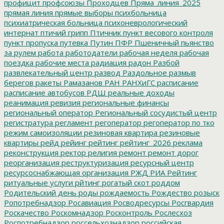
профицит
профсоюзы
Проходцев
Пряма_линия_2025
прямая линия
прямые выборы
психбольница
психиатрическая больница
психоневрологический
интернат
птичий грипп
Птичник
пункт весового контроля
пункт пропуска
путевка
Путин
ПФР
Пшеничный
пьянство
за рулем
работа
работодатели
рабочая неделя
рабочая
поездка
рабочие места
радиация
радон
Разбой
развлекательный центр
развод
Раздольное
размыв
берегов
ракеты
Рамазанов
РАН
РАНХиГС
расписание
расписание автобусов
РДШ
реальные доходы
реанимация
ревизия
региональные финансы
региональный оператор
Региональный сосудистый центр
регистратура
регламент
регоператор
регоператор по тко
режим самоизоляции
резиновая квартира
резиновые
квартиры
рейд
рейинг
рейтинг
рейтинг_2026
реклама
реконструкция
ректор
религия
ремонт
ремонт дорог
реорганизация
реструктуризация
ресурсный центр
ресурсоснабжающая организация
РЖД
РИА Рейтинг
ритуальные услуги
рйтинг
рогатый скот
роддом
Родительский день
роды
рождаемость
Рождество
розыск
Ропотребнадзор
Росавиация
Росводресурсы
Росгвардия
Роскачество
Роскомнадзор
Росконтроль
Рослесхоз
Роспотребнадзор
россельхознадзор
российская