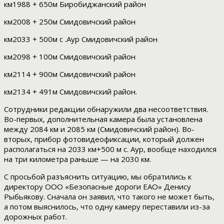
км1988 + 650м Биробиджанский район
км2008 + 250м Смидовичский район
км2033 + 500м с .Аур Смидовичский район
км2098 + 100м Смидовичский район
км2114 + 900м Смидовичский район
км2134 + 491м Смидовичский район.
Сотрудники редакции обнаружили два несоответствия.
Во-первых, дополнительная камера была установлена
между 2084 км и 2085 км (Смидовичский район). Во-
вторых, прибор фотовидеофиксации, который должен
располагаться на 2033 км+500 м с. Аур, вообще находился
на три километра раньше — на 2030 км.
С просьбой разъяснить ситуацию, мы обратились к
директору ООО «Безопасные дороги ЕАО» Денису
Рыбьякову. Сначала он заявил, что такого не может быть,
а потом выяснилось, что одну камеру переставили из-за
дорожных работ.