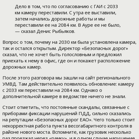
Дело в том, что по согласованию с ГАИ с 2033
км камеру переставили. С утра ее выставили,
затем начались дорожные работы и мы
переставили ее на 2084 км. В Ауре ее не было,
— сказал Денис Рыбьяков.
Вопрос о том, почему на 2030 км была установлена камера,
так и остался открытым. Директор «Безопасных дорог»
сказал, что не хочет быть голословным и предложил
приехать к нему в офис, где он и покажет расположение
дорожных камер.
После этого разговора мы зашли на сайт регионального
УМВД. Там действительно появилось обновление: камеру
с 2033 км переставили на 2084 км. Однако о
дополнительной камере в ведомстве ничего не знали.
Стоит отметить, что постоянные скандалы, связанные с
приборами фиксации нарушений ПДД, сильно сказались
на репутации «Безопасных дорог ЕАО». Чего только стоит
некорректная работа пункта весогабаритного контроля в
районе нового моста. Вспомните, как грузовик несколько
раз проезжал через «рамку», и в одном случае нарушение