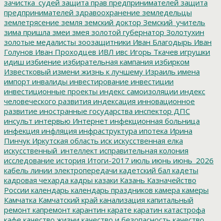
зачистка_судей
защита прав предпринимателей
защита
предпринимателей
здравоохранение
земледельцы
землетрясение
земля
земский доктор
Земский_учитель
зима пришла
змеи
змея
золотой губернатор
Золотухин
золотые медалисты
зоозащитники
Иван Благодырь
Иван
Голунов
Иван Проходцев
ИВЛ
ивс
Игорь Ткачев
игрушки
идиш
избиение
избирательная кампания
избирком
Известковый
измени жизнь к лучшему
Израиль
имена
импорт
инвалиды
инвестирование
инвестиции
инвестиционные проекты
индекс самоизоляции
индекс
человеческого развития
индексация
инновационное
развитие
иностранные государства
инспектор ДПС
инсульт
интервью
Интернет
инфекционная больница
инфекция
инфляция
инфраструктура
ипотека
Ирина
Пинчук
Иркутская область
иск
искусственная елка
искусственный_интеллект
исправительная колония
исследование
история
Итоги-2017
июль
июнь
июнь_2026
кабель линии электропередачи
кадетский бал
кадеты
кадровая чехарда
кадры
казаки
Казань
Казначейство
России
календарь
календарь праздников
камера
камеры
Камчатка
Камчатский край
канализация
капитальный
ремонт
капремонт
карантин
карате
каратин
катастрофа
кафе
качество жизни
качество и безопасность
качество