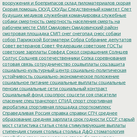
вооружения и боеприпасов
склад пиломатериалов
скорая
Скорая помощь
СКУД
СКУДы
Следственный комитет
Слет
будущих медиков
служебная командировка
служебные
собаки
смертность
смертность населения
смерть на
рабочем месте
СМИ
Смидович
Смидовичский район
смотровая площадка
СМП
снег
снегопад
снюс
собаки
собор Парижской Богоматери
Собра
Собрание депутатов
Совет ветеранов
Совет Федерации
советские ГОСТы
советские зарплаты
Совфед
Сокол
сокращения
Солнцев
Солтус
Солцнев
соотечественники
Сопка
соревнования
сотовая связь
сотрудничество
соцвыплаты
соцзащита
социально-культурный центр
социально-политическая
устойчивость
социально-экономическое положение
социальное питание
социальные выплаты
социальные
пенсии
социальные сети
социальный контракт
Социальный фонд
соцопрос
соцсети
соя
спасатели
спасение
спецтранспорт
СПИД
спорт
спортивная
акробатика
спортивная площадка
спорткомплекс
Справедливая Россия
справка
справки
СПЧ
среднее
образование
средняя зарплата
срок годности
СССР
старый
мост
статистика
статья
стела
стимулирующие выплаты
стипендия
стихия
столица
столица ДфО
стоматология