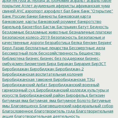
архитектура
астероид
астрономия
асфальт
асфальтовое
покрытие
Атлет
аудиенция
аферисты
африканская чума
свиней
АЧС
аэропорт
аэрофлот
бал
банк
банк "Открытие"
Банк России
банки
банкноты
банковская карта
банковские_карты
банковский роуминг
банкротство
барельеф
баскетбол
Бастак
Бастрыкин
батут
Бедность
бездомные
бездомные животные
безналичные платежи
Безопасное колесо-2019
безопасность
Безопасные и
качественные дороги
безработица
белка
бензин
Беринг
Берл Лазар
бесплатные лекарства
Бессмертные дела
Бессмертный полк
бесхозяйственность
бешенство
библиотека
бизнес
бизнес без поддержки
бизнес-
омбудсмен
биометрия
Бира
Биракан
Бирария
БирЗСТ
Биробидажан
Биробиджан
Биробиджан-2
Биробиджанская воспитательная колония
Биробиджанская таможня
Биробиджанская ТЭЦ
Биробиджанский Арбат
Биробиджанский военный
гарнизонный суд
Биробиджанский колледж культуры и
искусств
Биробиджанский район
Бирофельд
биткоин
битумная яма
битумная_яма
битумное болото
битумные
ямы
Благовещенск
Благовещенский кафедральный собор
Благословенное
благотворитель года
благотворительная
акция
благотворительная деятельность