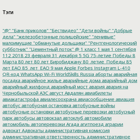
Тэги
"@"
"Банк приколов"
"Бествидео"
"Дети войны"
"Добрые
дела"
"железобетонные полицейские"
"ленивые"
малоимущие
"обманутые дольщики"
"Рентгенологический
субботник"
"Цементный поток"
@
1 класс
1 мая
1 сентября
112
2018
23 февраля
31 декабря
5
5G
75-летие Победы
8
Марта
80 лет
80 лет Биробиджану
80_летие_Победы
85
лет ЕАО
85_лет_ЕАО
9 мая
Apple
Forbes
Instagram
L-410
QR-код
WhatsApp
Wi-Fi
WorldSkills Russia
аборты
аварийная
посадка
аварийное жилье
аварийные дома
аварийный дом
аварийный жилфонд
аварийный мост
авария
авария на
Чернобыльской АЭС
август
Авдалян
авиабилеты
авиакатастрофа
авиалесоохрана
авиасообщение
авиация
автобус
автобусная остановка
автобусные войны
автобусные остановки
автобусные перевозки
автобусный
парк
автобусы
автовокзал
автоклуб
автомобили
автомобиль
автоперевозки
Агада
агитпоезд
аграрии
адвокат
Адвокаты
административная комиссия
административная ответственность
административное