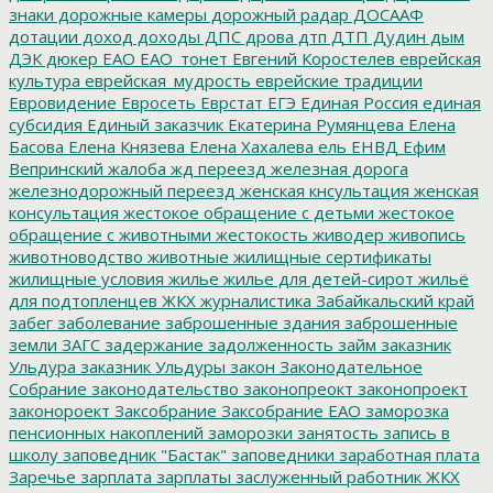
знаки
дорожные камеры
дорожный радар
ДОСААФ
дотации
доход
доходы
ДПС
дрова
дтп
ДТП
Дудин
дым
ДЭК
дюкер
ЕАО
ЕАО_тонет
Евгений Коростелев
еврейская
культура
еврейская_мудрость
еврейские традиции
Евровидение
Евросеть
Еврстат
ЕГЭ
Единая Россия
единая
субсидия
Единый заказчик
Екатерина Румянцева
Елена
Басова
Елена Князева
Елена Хахалева
ель
ЕНВД
Ефим
Вепринский
жалоба
жд переезд
железная дорога
железнодорожный переезд
женская кнсультация
женская
консультация
жестокое обращение с детьми
жестокое
обращение с животными
жестокость
живодер
живопись
животноводство
животные
жилищные сертификаты
жилищные условия
жилье
жилье для детей-сирот
жильё
для подтопленцев
ЖКХ
журналистика
Забайкальский край
забег
заболевание
заброшенные здания
заброшенные
земли
ЗАГС
задержание
задолженность
займ
заказник
Ульдура
заказник Ульдуры
закон
Законодательное
Собрание
законодательство
законопреокт
законопроект
законороект
Заксобрание
Заксобрание ЕАО
заморозка
пенсионных накоплений
заморозки
занятость
запись в
школу
заповедник "Бастак"
заповедники
заработная плата
Заречье
зарплата
зарплаты
заслуженный работник ЖКХ