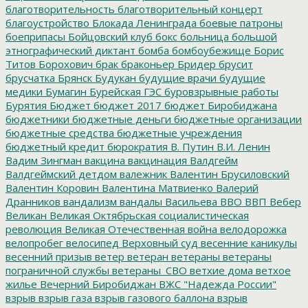
благотворительность
благотворительный концерт
благоустройство
Блокада Ленинграда
боевые патроны
боеприпасы
Бойцовский клуб
бокс
больница
большой
этнографический диктант
бомба
бомбоубежище
Борис
Титов
Борохович
брак
браконьер
Бридер
брусит
брусчатка
Брянск
Будукан
будущие врачи
будущие
медики
Бумагин
Бурейская ГЭС
буровзрывные работы
Бурятия
Бюджет
бюджет 2017
бюджет Биробиджана
бюджетники
бюджетные деньги
бюджетные организации
бюджетные средства
бюджетные учреждения
бюджетный кредит
бюрократия
В. Путин
В.И. Ленин
Вадим Зингман
вакцина
вакцинация
Валдгейм
Валдгеймский детдом
валежник
Валентин Брусиловский
Валентин Коровин
Валентина Матвиенко
Валерий
Дранников
вандализм
вандалы
Васильева
ВВО
ВВП
Вебер
Великан
Великая Октябрьская социалистическая
революция
Великая Отечественная война
велодорожка
велопробег
велосипед
Верховный суд
весенние каникулы
весенний призыв
ветер
ветеран
ветераны
ветераны
пограничной службы
ветераны_СВО
ветхие дома
ветхое
жилье
Вечерний Биробиджан
ВЖС "Надежда России"
взрыв
взрыв газа
взрыв газового баллона
взрыв