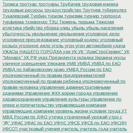
Тромса
тротуар
тротуары
Трубачев
трудовая книжка
трудовые ресурсы
трудоустройство
Трутнев
туберкулез
Тукалевский
Турбин
туризм
туризмм
турнир
турпоход
турфирма
тхэквондо
ТЭЦ
Тюмень
тюрьма
Тяжелая
атлетика
убийство
уборка улиц
убыль
убыль населения
убыточность
увольнение
увольнения
уголовное дело
уголовное преследование
уголовный кодекс
уголовный
розыск
уголоное дело
уголь
угон
угон автомобиля
удача
УЖАСЫ НАШЕГО ГОРОДКА
узи
УК
УК "ДомСтроСервис"
УК
"Монарх"
УК РФ
указ Президента
укладка
Украина
укусы
уличное освещение
Улюкаев
УМВ
УМВД
УМВД по ЕАО
УМВД по Хабаровскому краю
УМВД России по ЕАО
уполномоченный по правам предпринимателей
уполномоченный по правам ребенка
уполномоченный по
правам человека
управление административными
зданиями
Управление ЖКХ мэрии города
управление
здравоохранения
управление культуры
управление по
опеке и попечительству
управляющая компания
управляющие компании
уровень жизни
условия труда
УТ
МВД России по ДФО
утечка
утраченный урожай
утро с
"@"
УФАС
УФАС по ЕАО
УФНС
УФСБ
УФСБ по ЕАО
УФСИН
УФССП
участковый
учения
учитель
учитель года
учитель