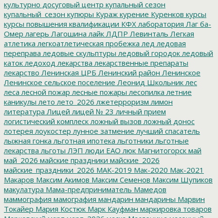
культурно досуговый центр
купальный сезон
купальный_сезон
купюры
Кураж
курение
Куренков
курсы
курсы повышения квалификации
КФХ
лаборатория
Лаг ба-
Омер
лагерь
Лагошина
лайк
ЛДПР
Левинталь
Легкая
атлетика
легкоатлетическая пробежка
лед
ледовая
переправа
ледовые скульптуры
ледовый городок
ледовый
каток
ледоход
лекарства
лекарственные препараты
лекарство
Ленинская ЦРБ
Ленинский район
Ленинское
Ленинское сельское поселение
Леонид Школьник
лес
леса
лесной пожар
лесные пожары
лесопилка
летние
каникулы
лето
лето_2026
лжетерроризм
лимон
литература
Лицей
лицей № 23
личный прием
логистический комплеск
ложный вызов
ложный донос
лотерея
лоукостер
лунное затмение
лучший спасатель
лыжная гонка
льготная ипотека
льготники
льготные
лекарства
льготы
ЛЭП
люди ЕАО
люк
Магнитогорск
май
май_2026
майские праздники
майские_2026
майские_праздники_2026
МАК-2019
Мак-2020
Мак-2021
Макаров
Максим Акимов
Максим Семенов
Максим Шупиков
макулатура
Мама-предприниматель
Мамедов
маммография
мамография
мандарин
мандарины
Марвин
Токайер
Мария Костюк
Марк Кауфман
маркировка товаров