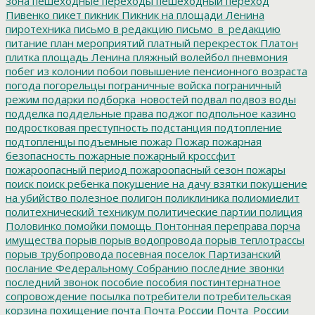
зона
пешеходные переходы
пешеходный переход
Пивенко
пикет
пикник
Пикник на площади Ленина
пиротехника
письмо в редакцию
письмо_в_редакцию
питание
план мероприятий
платный перекресток
Платон
плитка
площадь Ленина
пляжный волейбол
пневмония
побег из колонии
побои
повышение пенсионного возраста
погода
погорельцы
пограничные войска
пограничный
режим
подарки
подборка_новостей
подвал
подвоз воды
подделка
поддельные права
поджог
подпольное казино
подростковая преступность
подстанция
подтопление
подтопленцы
подъемные
пожар
Пожар
пожарная
безопасность
пожарные
пожарный кроссфит
пожароопасный период
пожароопасный сезон
пожары
поиск
поиск ребенка
покушение на дачу взятки
покушение
на убийство
полезное
полигон
поликлиника
полиомиелит
политехнический техникум
политические партии
полиция
Половинко
помойки
помощь
Понтонная переправа
порча
имущества
порыв
порыв водопровода
порыв теплотрассы
порыв трубопровода
посевная
поселок Партизанский
послание Федеральному Собранию
последние звонки
последний звонок
пособие
пособия
постинтернатное
сопровождение
посылка
потребители
потребительская
корзина
похищение
почта
Почта России
Почта_России