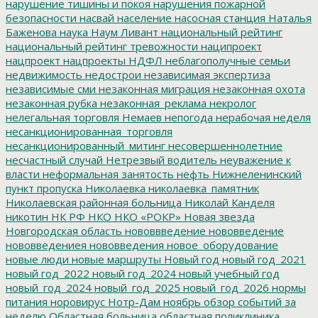
нарушение тишины и покоя
нарушения пожарной
безопасности
насвай
население
насосная станция
Наталья
Баженова
наука
Наум Ливант
национальный рейтинг
национальный рейтинг тревожности
наципроект
нацпроект
нацпроекты
НДФЛ
неблагополучные семьи
недвижимость
недострои
независимая экспертиза
независимые сми
незаконная миграция
незаконная охота
незаконная рубка
незаконная_реклама
некролог
нелегальная торговля
Немаев
непогода
нерабочая неделя
несанкционированная_торговля
несанкционированный_митинг
несовершеннолетние
несчастный случай
Нетрезвый водитель
неуважение к
власти
неформальная занятость
нефть
Нижнеленинский
пункт пропуска
Николаевка
николаевка_памятник
Николаевская районная больница
Николай Канделя
никотин
НК РФ
НКО
НКО «РОКР»
Новая звезда
Новгородская область
нововвведение
нововведение
нововведениея
нововведения
новое_оборудование
новые люди
новые маршруты
Новый год
новый год_2021
новый год_2022
новый год_2024
новый учебный год
новый_год_2024
новый_год_2025
новый_год_2026
нормы
питания
норовирус
Нотр-Дам
ноябрь
обзор событий за
неделю
Областная больница
областная поликлиника