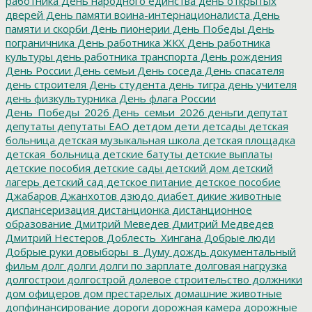
работника
День народного единства
день открытых
дверей
День памяти воина-интернационалиста
День
памяти и скорби
День пионерии
День Победы
День
пограничника
День работника ЖКХ
День работника
культуры
день работника транспорта
День рождения
День России
День семьи
День соседа
День спасателя
день строителя
День студента
день тигра
день учителя
день физкультурника
День флага России
День_Победы_2026
День_семьи_2026
деньги
депутат
депутаты
депутаты ЕАО
детдом
дети
детсады
детская
больница
детская музыкальная школа
детская площадка
детская_больница
детские батуты
детские выплаты
детские пособия
детские сады
детский дом
детский
лагерь
детский сад
детское питание
детское пособие
Джабаров
Джанхотов
дзюдо
диабет
дикие животные
диспансеризация
дистанционка
дистанционное
образование
Дмитрий Меведев
Дмитрий Медведев
Дмитрий Нестеров
Доблесть_Хингана
Добрые люди
Добрые руки
довыборы_в_Думу
дождь
документальный
фильм
долг
долги
долги по зарплате
долговая нагрузка
долгострои
долгострой
долевое строительство
должники
дом офицеров
дом престарелых
домашние животные
допфинансирование
дороги
дорожная камера
дорожные