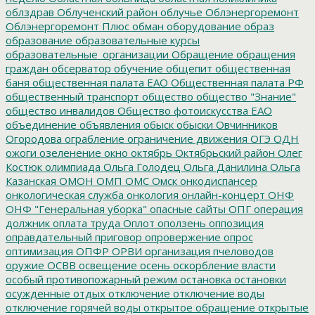
облздрав
Облученский район
облучье
Облэнергоремонт
Облэнергоремонт Плюс
обман
оборудование
образ
образование
образовательные курсы
образовательные_организации
Обращение
обращения
граждан
обсерватор
обучение
общепит
общественная
баня
общественная палата ЕАО
Общественная палата РФ
общественный транспорт
общество
общество "Знание"
общество инвалидов
Общество фотоискусства ЕАО
объединение
объявления
обыск
обыски
Овчинников
Огородова
ограбление
ограничение движения
ОГЭ
ОДН
ожоги
озеленение
окно
октябрь
Октябрьский район
Олег
Костюк
олимпиада
Ольга Голодец
Ольга Данилина
Ольга
Казанская
ОМОН
ОМП
ОМС
Омск
онкодиспансер
онкологическая служба
онкология
онлайн-концерт
ОНФ
ОНФ "Генеральная уборка"
опасные сайты
ОПГ
операция
должник
оплата труда
Оплот
оползень
оппозиция
оправдательный приговор
опровержение
опрос
оптимизация
ОПФР
ОРВИ
организация пчеловодов
оружие
ОСВВ
освещение
осень
оскорбление власти
особый противопожарный режим
остановка
остановки
осужденные
отдых
отключение
отключение воды
отключение горячей воды
открытое обращение
открытые