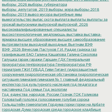
выборы_2026
выборы_губернатора
выборы_депутатов_2019
выборы_мэра
выборы-2018
выборы-2019
вывоз мусора
выгребные ямы
вымогательство
выпас скота
выплата
выплаты
выплаты за
урожай
выпускники
выпускной
выпускной_2026
высококвалифицированные специалисты
высокотехнологичная_медпомощь
выставка
выставка-
ярмарка
высшее образование
высшее самообразование
вытрезвители
выходной
выходные
Вьетнам
ВЭФ
ВЭФ_2026
Вячеслав Пастухов
Г.И. Радде
гадюка
газ
газификация ЕАО
Галина Кашапова
Галина Соколова
Галушка
гараж
гаражи
Гаршин
ГДК
Генеральная
прокуратура
генпрокуратура
Генпрокуратура РФ
гериатрия
ГЖИ
ГИБДД
Гиви
Гигант
гидрозащитные
сооружения
гидрологическая обстановка
гидрологическая
ситуация
гимназия
гимназия № 1
главный федеральный
инспектор
год культурного наследия
год педагога и
наставника
Год семьи
Год экологии
Год_единства_народов_России
Гознак
ГОК
Голикова
Головатый
гололед
голосование
голубая сорока
Гольдштейн
гомеопатия
Гордума
горки
горки на Арбате
городская Дума
городская среда
городское кладбище