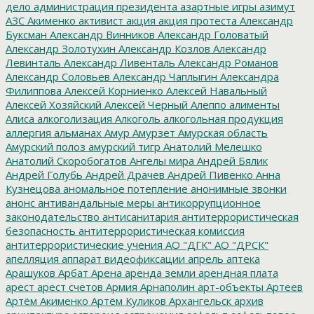
дело
администрация президента
азартные игры
азимут
АЗС
Акименко
активист
акция
акция протеста
Александр
Буксман
Александр Винников
Александр Головатый
Александр Золотухин
Александр Козлов
Александр
Левинталь
Александр Ливенталь
Александр Романов
Александр Соловьев
Александр Чаплыгин
Александра
Филиппова
Алексей Корниенко
Алексей Навальный
Алексей Хозяйский
Алексей Черный
Алеппо
алименты
Алиса
алкоголизация
Алкоголь
алкогольная продукция
аллергия
альманах
Амур
Амурзет
Амурская область
Амурский полоз
амурский тигр
Анатолий Мелешко
Анатолий Скоробогатов
Ангелы мира
Андрей Бялик
Андрей Голубь
Андрей Драчев
Андрей Пивенко
Анна
Кузнецова
аномальное потепление
анонимные звонки
анонс
антивандальные меры
антикоррупционное
законодательство
антисанитария
антитеррористическая
безопасность
антитеррористическая комиссия
антитеррористические учения
АО "ДГК"
АО "ДРСК"
апелляция
аппарат видеофиксации
апрель
аптека
Арашуков
Арбат
Арена
аренда земли
арендная плата
арест
арест счетов
Армия
Арнаполин
арт-объекты
Артеев
Артём Акименко
Артём Куликов
Архангельск
архив