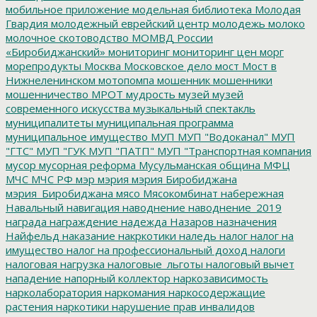
мобильное приложение
модельная библиотека
Молодая
Гвардия
молодежный еврейский центр
молодежь
молоко
молочное скотоводство
МОМВД России
«Биробиджанский»
мониторинг
мониторинг цен
морг
морепродукты
Москва
Московское дело
мост
Мост в
Нижнеленинском
мотопомпа
мошенник
мошенники
мошенничество
МРОТ
мудрость
музей
музей
современного искусства
музыкальный спектакль
муниципалитеты
муниципальная программа
муниципальное имущество
МУП
МУП "Водоканал"
МУП
"ГТС"
МУП "ГУК
МУП "ПАТП"
МУП "Транспортная компания
мусор
мусорная реформа
Мусульманская община
МФЦ
МЧС
МЧС РФ
мэр
мэрия
мэрия Биробиджана
мэрия_Биробиджана
мясо
Мясокомбинат
набережная
Навальный
навигация
наводнение
наводнение_2019
награда
награждение
надежда
Назаров
назначения
Найфельд
наказание
накркотики
наледь
налог
налог на
имущество
налог на профессиональный доход
налоги
налоговая нагрузка
налоговые_льготы
налоговый вычет
нападение
напорный коллектор
наркозависимость
нарколаборатория
наркомания
наркосодержащие
растения
наркотики
нарушение прав инвалидов