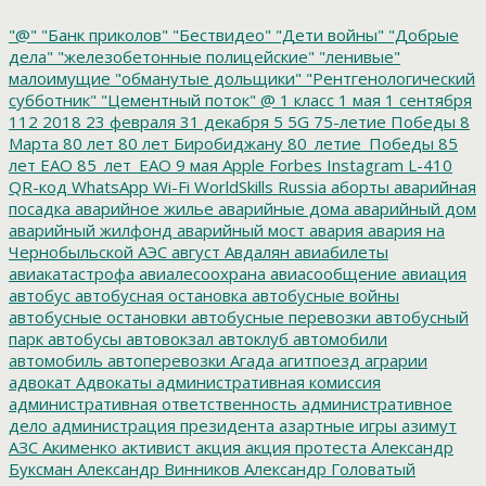
"@"
"Банк приколов"
"Бествидео"
"Дети войны"
"Добрые
дела"
"железобетонные полицейские"
"ленивые"
малоимущие
"обманутые дольщики"
"Рентгенологический
субботник"
"Цементный поток"
@
1 класс
1 мая
1 сентября
112
2018
23 февраля
31 декабря
5
5G
75-летие Победы
8
Марта
80 лет
80 лет Биробиджану
80_летие_Победы
85
лет ЕАО
85_лет_ЕАО
9 мая
Apple
Forbes
Instagram
L-410
QR-код
WhatsApp
Wi-Fi
WorldSkills Russia
аборты
аварийная
посадка
аварийное жилье
аварийные дома
аварийный дом
аварийный жилфонд
аварийный мост
авария
авария на
Чернобыльской АЭС
август
Авдалян
авиабилеты
авиакатастрофа
авиалесоохрана
авиасообщение
авиация
автобус
автобусная остановка
автобусные войны
автобусные остановки
автобусные перевозки
автобусный
парк
автобусы
автовокзал
автоклуб
автомобили
автомобиль
автоперевозки
Агада
агитпоезд
аграрии
адвокат
Адвокаты
административная комиссия
административная ответственность
административное
дело
администрация президента
азартные игры
азимут
АЗС
Акименко
активист
акция
акция протеста
Александр
Буксман
Александр Винников
Александр Головатый