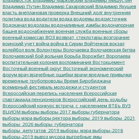
Владимир Путин
Владимир Сахаровский
Владимир Якушев
власть
внеплановая проверка
Внешний долг
внутренняя
политика
вода
водители
водка
водоемы
водоисточник
Водоканал
водолазы
водоналивные дамбы
водонапорная
башня
водоснабжение
военная служба
военные сборы
военный комиссар
ВОЗ
возврат_стеклотары
возгорание
воинский учет
война
война в Сирии
Войтенков
вокзал
волейбол
волк
Волонтеры
Волочаевка
Волочаевская битва
Волочаевский бой
вольная борьба
Ворожбит
Воропаева
воспитательная колония
воспоминания
Востокцемент
Восточный военный округ
Восточный экономический
форум
врач
врачебные ошибки
врачи
вредные привычки
временные трубопроводы
Время Биробиджана
всемирный фестиваль молодежи и студентов
Всероссийская перепись населения
Всероссийская
спартакиада пенсионеров
Всероссийский день ходьбы
Всероссийский конкурс
встреча_с_населением
ВТБъ
ВУЗ
ВЦИОМ
выборы
выборы 2017
выборы губернатора
выборы мэра
выборы ректора
выборы_2019
выборы_2021
выборы_2026
выборы_губернатора
выборы_депутатов_2019
выборы_мэра
выборы-2018
выборы-2019
вывоз мусора
выгребные ямы