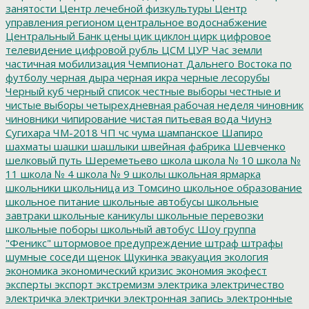
занятости
Центр лечебной физкультуры
Центр
управления регионом
центральное водоснабжение
Центральный Банк
цены
цик
циклон
цирк
цифровое
телевидение
цифровой рубль
ЦСМ
ЦУР
Час земли
частичная мобилизация
Чемпионат Дальнего Востока по
футболу
черная дыра
черная икра
черные лесорубы
Черный куб
черный список
честные выборы
честные и
чистые выборы
четырехдневная рабочая неделя
чиновник
чиновники
чипирование
чистая питьевая вода
Чиунэ
Сугихара
ЧМ-2018
ЧП
чс
чума
шампанское
Шапиро
шахматы
шашки
шашлыки
швейная фабрика
Шевченко
шелковый путь
Шереметьево
школа
школа № 10
школа №
11
школа № 4
школа № 9
школы
школьная ярмарка
школьники
школьница из Томсино
школьное образование
школьное питание
школьные автобусы
школьные
завтраки
школьные каникулы
школьные перевозки
школьные поборы
школьный автобус
Шоу группа
"Феникс"
штормовое предупреждение
штраф
штрафы
шумные соседи
щенок
Щукинка
эвакуация
экология
экономика
экономический кризис
экономия
экофест
эксперты
экспорт
экстремизм
электрика
электричество
электричка
электрички
электронная запись
электронные