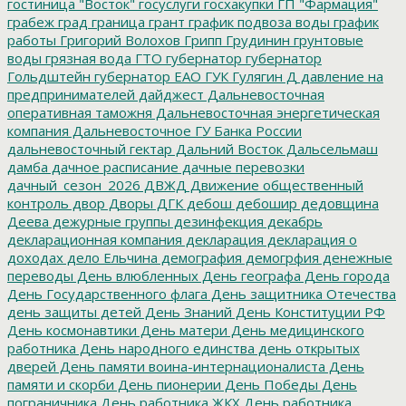
гостиница "Восток"
госуслуги
госхакупки
ГП "Фармация"
грабеж
град
граница
грант
график подвоза воды
график
работы
Григорий Волохов
Грипп
Грудинин
грунтовые
воды
грязная вода
ГТО
губернатор
губернатор
Гольдштейн
губернатор ЕАО
ГУК
Гулягин
Д
давление на
предпринимателей
дайджест
Дальневосточная
оперативная таможня
Дальневосточная энергетическая
компания
Дальневосточное ГУ Банка России
дальневосточный гектар
Дальний Восток
Дальсельмаш
дамба
дачное расписание
дачные перевозки
дачный_сезон_2026
ДВЖД
Движение общественный
контроль
двор
Дворы
ДГК
дебош
дебошир
дедовщина
Деева
дежурные группы
дезинфекция
декабрь
декларационная компания
декларация
декларация о
доходах
дело Ельчина
демография
демогрфия
денежные
переводы
День влюбленных
День географа
День города
День Государственного флага
День защитника Отечества
день защиты детей
День Знаний
День Конституции РФ
День космонавтики
День матери
День медицинского
работника
День народного единства
день открытых
дверей
День памяти воина-интернационалиста
День
памяти и скорби
День пионерии
День Победы
День
пограничника
День работника ЖКХ
День работника