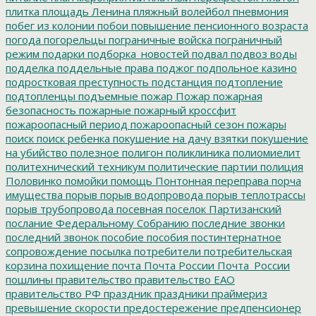
плитка
площадь Ленина
пляжный волейбол
пневмония
побег из колонии
побои
повышение пенсионного возраста
погода
погорельцы
пограничные войска
пограничный
режим
подарки
подборка_новостей
подвал
подвоз воды
подделка
поддельные права
поджог
подпольное казино
подростковая преступность
подстанция
подтопление
подтопленцы
подъемные
пожар
Пожар
пожарная
безопасность
пожарные
пожарный кроссфит
пожароопасный период
пожароопасный сезон
пожары
поиск
поиск ребенка
покушение на дачу взятки
покушение
на убийство
полезное
полигон
поликлиника
полиомиелит
политехнический техникум
политические партии
полиция
Половинко
помойки
помощь
Понтонная переправа
порча
имущества
порыв
порыв водопровода
порыв теплотрассы
порыв трубопровода
посевная
поселок Партизанский
послание Федеральному Собранию
последние звонки
последний звонок
пособие
пособия
постинтернатное
сопровождение
посылка
потребители
потребительская
корзина
похищение
почта
Почта России
Почта_России
пошлины
правительство
правительство ЕАО
правительство РФ
праздник
праздники
праймериз
превышение скорости
предостережение
предпенсионер