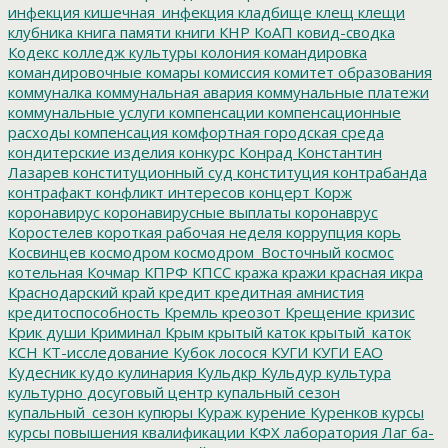
инфекция
кишечная_инфекция
кладбище
клещ
клещи
клубника
книга памяти
книги
КНР
КоАП
ковид-сводка
Кодекс
колледж культуры
колония
командировка
командировочные
комары
комиссия
комитет образования
коммуналка
коммунальная авария
коммунальные платежи
коммунальные услуги
компенсации
компенсационные
расходы
компенсация
комфортная городская среда
кондитерские изделия
конкурс
Конрад
Константин
Лазарев
конституционный суд
конституция
контрабанда
контрафакт
конфликт интересов
концерт
Корж
коронавирус
коронавирусные выплаты
коронаврус
Коростелев
короткая рабочая неделя
коррупция
корь
Косвинцев
космодром
космодром_Восточный
космос
котельная
Кочмар
КПРФ
КПСС
кража
кражи
красная икра
Краснодарский край
кредит
кредитная амнистия
кредитоспособность
Кремль
креозот
Крещение
кризис
Крик души
Криминал
Крым
крытый каток
крытый_каток
КСН
КТ-исследование
Кубок лосося
КУГИ
КУГИ ЕАО
Кудесник
кудо
кулинария
Кульдкр
Кульдур
культура
культурно досуговый центр
купальный сезон
купальный_сезон
купюры
Кураж
курение
Куренков
курсы
курсы повышения квалификации
КФХ
лаборатория
Лаг ба-