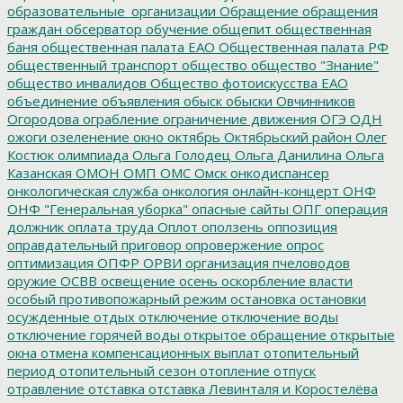
образовательные_организации
Обращение
обращения
граждан
обсерватор
обучение
общепит
общественная
баня
общественная палата ЕАО
Общественная палата РФ
общественный транспорт
общество
общество "Знание"
общество инвалидов
Общество фотоискусства ЕАО
объединение
объявления
обыск
обыски
Овчинников
Огородова
ограбление
ограничение движения
ОГЭ
ОДН
ожоги
озеленение
окно
октябрь
Октябрьский район
Олег
Костюк
олимпиада
Ольга Голодец
Ольга Данилина
Ольга
Казанская
ОМОН
ОМП
ОМС
Омск
онкодиспансер
онкологическая служба
онкология
онлайн-концерт
ОНФ
ОНФ "Генеральная уборка"
опасные сайты
ОПГ
операция
должник
оплата труда
Оплот
оползень
оппозиция
оправдательный приговор
опровержение
опрос
оптимизация
ОПФР
ОРВИ
организация пчеловодов
оружие
ОСВВ
освещение
осень
оскорбление власти
особый противопожарный режим
остановка
остановки
осужденные
отдых
отключение
отключение воды
отключение горячей воды
открытое обращение
открытые
окна
отмена компенсационных выплат
отопительный
период
отопительный сезон
отопление
отпуск
отравление
отставка
отставка Левинталя и Коростелёва