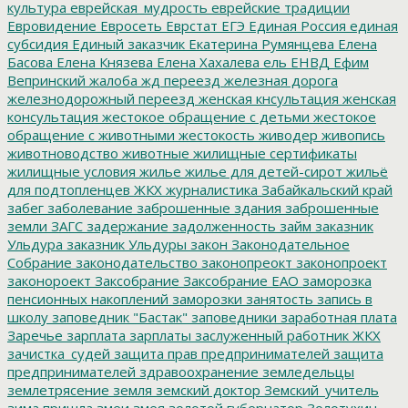
культура
еврейская_мудрость
еврейские традиции
Евровидение
Евросеть
Еврстат
ЕГЭ
Единая Россия
единая
субсидия
Единый заказчик
Екатерина Румянцева
Елена
Басова
Елена Князева
Елена Хахалева
ель
ЕНВД
Ефим
Вепринский
жалоба
жд переезд
железная дорога
железнодорожный переезд
женская кнсультация
женская
консультация
жестокое обращение с детьми
жестокое
обращение с животными
жестокость
живодер
живопись
животноводство
животные
жилищные сертификаты
жилищные условия
жилье
жилье для детей-сирот
жильё
для подтопленцев
ЖКХ
журналистика
Забайкальский край
забег
заболевание
заброшенные здания
заброшенные
земли
ЗАГС
задержание
задолженность
займ
заказник
Ульдура
заказник Ульдуры
закон
Законодательное
Собрание
законодательство
законопреокт
законопроект
законороект
Заксобрание
Заксобрание ЕАО
заморозка
пенсионных накоплений
заморозки
занятость
запись в
школу
заповедник "Бастак"
заповедники
заработная плата
Заречье
зарплата
зарплаты
заслуженный работник ЖКХ
зачистка_судей
защита прав предпринимателей
защита
предпринимателей
здравоохранение
земледельцы
землетрясение
земля
земский доктор
Земский_учитель
зима пришла
змеи
змея
золотой губернатор
Золотухин