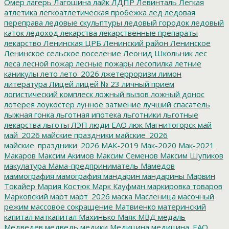
Омер
лагерь
Лагошина
лайк
ЛДПР
Левинталь
Легкая
атлетика
легкоатлетическая пробежка
лед
ледовая
переправа
ледовые скульптуры
ледовый городок
ледовый
каток
ледоход
лекарства
лекарственные препараты
лекарство
Ленинская ЦРБ
Ленинский район
Ленинское
Ленинское сельское поселение
Леонид Школьник
лес
леса
лесной пожар
лесные пожары
лесопилка
летние
каникулы
лето
лето_2026
лжетерроризм
лимон
литература
Лицей
лицей № 23
личный прием
логистический комплеск
ложный вызов
ложный донос
лотерея
лоукостер
лунное затмение
лучший спасатель
лыжная гонка
льготная ипотека
льготники
льготные
лекарства
льготы
ЛЭП
люди ЕАО
люк
Магнитогорск
май
май_2026
майские праздники
майские_2026
майские_праздники_2026
МАК-2019
Мак-2020
Мак-2021
Макаров
Максим Акимов
Максим Семенов
Максим Шупиков
макулатура
Мама-предприниматель
Мамедов
маммография
мамография
мандарин
мандарины
Марвин
Токайер
Мария Костюк
Марк Кауфман
маркировка товаров
Марковский
март
март_2026
маска
Масленица
масочный
режим
массовое сокращение
Матвиенко
материнский
капитал
маткапитал
Махинько
Маяк
МВД
медаль
Медведев
медведь
медики
Медицина
медицина_ЕАО