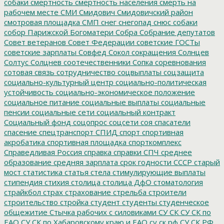
собаки
смертность
смертность населения
смерть на
рабочем месте
СМИ
Смидович
Смидовичский район
смотровая площадка
СМП
снег
снегопад
снюс
собаки
собор Парижской Богоматери
Собра
Собрание депутатов
Совет ветеранов
Совет Федерации
советские ГОСТы
советские зарплаты
Совфед
Сокол
сокращения
Солнцев
Солтус
Солцнев
соотечественники
Сопка
соревнования
сотовая связь
сотрудничество
соцвыплаты
соцзащита
социально-культурный центр
социально-политическая
устойчивость
социально-экономическое положение
социальное питание
социальные выплаты
социальные
пенсии
социальные сети
социальный контракт
Социальный фонд
соцопрос
соцсети
соя
спасатели
спасение
спецтранспорт
СПИД
спорт
спортивная
акробатика
спортивная площадка
спорткомплекс
Справедливая Россия
справка
справки
СПЧ
среднее
образование
средняя зарплата
срок годности
СССР
старый
мост
статистика
статья
стела
стимулирующие выплаты
стипендия
стихия
столица
столица ДфО
стоматология
страйкбол
страх
страхование
стрельба
строители
строительство
стройка
студент
студенты
студенческое
общежитие
Стычка рабочих с силовиками
СУ СК
СУ СК по
ЕАО
СУ СК по Хабаровскому краю и ЕАО
су ск рф
СУ СК РФ