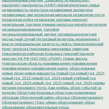
нацпроект
нацпроекты
НДФЛ
неблагополучные семьи
недвижимость
недострои
независимая экспертиза
независимые сми
незаконная миграция
незаконная охота
незаконная рубка
незаконная_реклама
некролог
нелегальная торговля
Немаев
непогода
нерабочая неделя
несанкционированная_торговля
несанкционированный_митинг
несовершеннолетние
несчастный случай
Нетрезвый водитель
неуважение к
власти
неформальная занятость
нефть
Нижнеленинский
пункт пропуска
Николаевка
николаевка_памятник
Николаевская районная больница
Николай Канделя
никотин
НК РФ
НКО
НКО «РОКР»
Новая звезда
Новгородская область
нововвведение
нововведение
нововведениея
нововведения
новое_оборудование
новые люди
новые маршруты
Новый год
новый год_2021
новый год_2022
новый год_2024
новый учебный год
новый_год_2024
новый_год_2025
новый_год_2026
нормы
питания
норовирус
Нотр-Дам
ноябрь
обзор событий за
неделю
Областная больница
областная поликлиника
облздрав
Облученский район
облучье
Облэнергоремонт
Облэнергоремонт Плюс
обман
оборудование
образ
образование
образовательные курсы