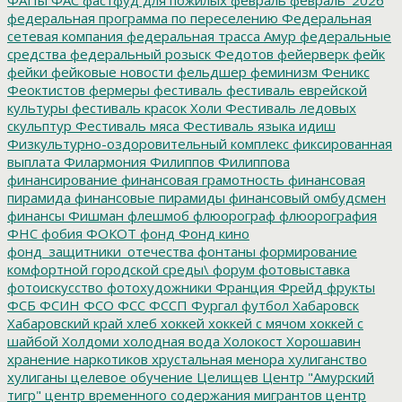
федеральная программа по переселению
Федеральная
сетевая компания
федеральная трасса Амур
федеральные
средства
федеральный розыск
Федотов
фейерверк
фейк
фейки
фейковые новости
фельдшер
феминизм
Феникс
Феоктистов
фермеры
фестиваль
фестиваль еврейской
культуры
фестиваль красок Холи
Фестиваль ледовых
скульптур
Фестиваль мяса
Фестиваль языка идиш
Физкультурно-оздоровительный комплекс
фиксированная
выплата
Филармония
Филиппов
Филиппова
финансирование
финансовая грамотность
финансовая
пирамида
финансовые пирамиды
финансовый омбудсмен
финансы
Фишман
флешмоб
флюорограф
флюорография
ФНС
фобия
ФОКОТ
фонд
Фонд кино
фонд_защитники_отечества
фонтаны
формирование
комфортной городской среды\
форум
фотовыставка
фотоискусство
фотохудожники
Франция
Фрейд
фрукты
ФСБ
ФСИН
ФСО
ФСС
ФССП
Фургал
футбол
Хабаровск
Хабаровский край
хлеб
хоккей
хоккей с мячом
хоккей с
шайбой
Холдоми
холодная вода
Холокост
Хорошавин
хранение наркотиков
хрустальная менора
хулиганство
хулиганы
целевое обучение
Целищев
Центр "Амурский
тигр"
центр временного содержания мигрантов
центр