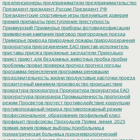
предпенсионеры
предприниматели
предпринимательство
Президент
президент России
Президент РФ
Президентские спортивные игры
презумпция доверия
премия
препараты
преступление
преступность
Приамурский
Приамурье
приборы фотовидеофиксации
прививочная кампания
приговор
пригородные поезда
Приморье
природа
природные пожары
природоохранная
прокуратура
присоединение ЕАО
пристав-исполнитель
приставы
присяга
присяжные заседатели
Приходько
приют
приют для бездомных животных
пробка
пробки
проблемы
провал
проверка
прогноз
прогноз погоды
программа переселения
программа реновации
продолжительность жизни
продуктовые карточки
проезд
прожиточный минимум
производство
происшествие
прократура
прокуратруа
Прокуратура
прокуратура ЕАО
прокуратуура
прокураура
Промышленность
пропускной
режим
Просветов
протест
противодействие коррупции
противопожарный период
противопожарный режим
профессиональное_образование
профильный класс
профицит
профсоюзы
Проходцев
Пряма_линия_2025
прямая линия
прямые выборы
психбольница
психиатрическая больница
психоневрологический
интернат
птичий грипп
Птичник
пункт весового контроля