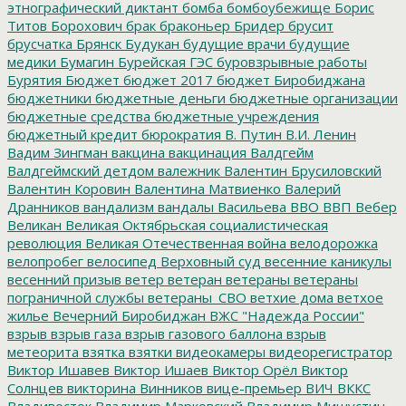
этнографический диктант
бомба
бомбоубежище
Борис
Титов
Борохович
брак
браконьер
Бридер
брусит
брусчатка
Брянск
Будукан
будущие врачи
будущие
медики
Бумагин
Бурейская ГЭС
буровзрывные работы
Бурятия
Бюджет
бюджет 2017
бюджет Биробиджана
бюджетники
бюджетные деньги
бюджетные организации
бюджетные средства
бюджетные учреждения
бюджетный кредит
бюрократия
В. Путин
В.И. Ленин
Вадим Зингман
вакцина
вакцинация
Валдгейм
Валдгеймский детдом
валежник
Валентин Брусиловский
Валентин Коровин
Валентина Матвиенко
Валерий
Дранников
вандализм
вандалы
Васильева
ВВО
ВВП
Вебер
Великан
Великая Октябрьская социалистическая
революция
Великая Отечественная война
велодорожка
велопробег
велосипед
Верховный суд
весенние каникулы
весенний призыв
ветер
ветеран
ветераны
ветераны
пограничной службы
ветераны_СВО
ветхие дома
ветхое
жилье
Вечерний Биробиджан
ВЖС "Надежда России"
взрыв
взрыв газа
взрыв газового баллона
взрыв
метеорита
взятка
взятки
видеокамеры
видеорегистратор
Виктор Ишавев
Виктор Ишаев
Виктор Орёл
Виктор
Солнцев
викторина
Винников
вице-премьер
ВИЧ
ВККС
Владивосток
Владимир Марковский
Владимир Мишустин