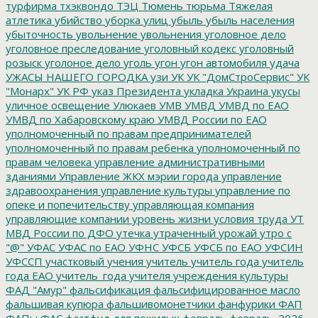
турфирма
тхэквондо
ТЭЦ
Тюмень
тюрьма
Тяжелая
атлетика
убийство
уборка улиц
убыль
убыль населения
убыточность
увольнение
увольнения
уголовное дело
уголовное преследование
уголовный кодекс
уголовный
розыск
уголоное дело
уголь
угон
угон автомобиля
удача
УЖАСЫ НАШЕГО ГОРОДКА
узи
УК
УК "ДомСтроСервис"
УК
"Монарх"
УК РФ
указ Президента
укладка
Украина
укусы
уличное освещение
Улюкаев
УМВ
УМВД
УМВД по ЕАО
УМВД по Хабаровскому краю
УМВД России по ЕАО
уполномоченный по правам предпринимателей
уполномоченный по правам ребенка
уполномоченный по
правам человека
управление административными
зданиями
Управление ЖКХ мэрии города
управление
здравоохранения
управление культуры
управление по
опеке и попечительству
управляющая компания
управляющие компании
уровень жизни
условия труда
УТ
МВД России по ДФО
утечка
утраченный урожай
утро с
"@"
УФАС
УФАС по ЕАО
УФНС
УФСБ
УФСБ по ЕАО
УФСИН
УФССП
участковый
учения
учитель
учитель года
учитель
года ЕАО
учитель_года
учителя
учреждения культуры
ФАД "Амур"
фальсификация
фальсифицированное масло
фальшивая купюра
фальшивомонетчики
фанфурики
ФАП
ФАПы
ФАС
фастфуд для пожилых
февраль
февраль_2026