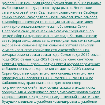
рукопашный бой
Румянцева
Русская поляна
рыба
рыбалка
рыбоводные заводы
рынок труда
рысь
с. Ленинское
сага_налоговый_гнет
Сад памяти
сальмонеллез
Самбери
самбо
самогон
самодеятельность
самозанятые
самолет
самооборона
самосуд
санавиация
санация
санитария
санитарно-эпидемиологическая обстанвока
Санкт-
Петербург
санкции
сантехника
сатира
Сбербанк
сбор
вещей
сбор на здравоохранение
свадьба
свалка
свалки
светофоры
свищ
связь
священнослужитель
секта
секция
акробатики
сельские врачи
сельские жители
сельский
учитель
сельское хозяйство
сельскохозяйственная
ярмарка
семена
семья
семья года
Семья года-2019
семья
года-2020
Семья года-2021
Сенаторы
сено
сентябрь
Сергей Ерёмин
Сергей Солтус
Сергей Фургал
сертификат
сибиреязвенные захоронения
сигареты
СИЗО
сирена
Сирия
Сироткин
сироты
система оповещения
система
оповещения населения
СК
СК России
СК РФ
СК РФ по
Хабаровскому краю
сказка
скандал
сквер
сквер
пограничников
скейт-парк
скидка
скидки и акции
склад
вооружения и боеприпасов
склад пиломатериалов
скорая
Скорая помощь
СКУД
СКУДы
Следственный комитет
Слет
будущих медиков
служебная командировка
служебные