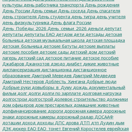
культуры
день работника транспорта
День рождения
День России
День семьи
День соседа
День спасателя
день строителя
День студента
день тигра
день учителя
день физкультурника
День флага России
День_Победы_2026
День_семьи_2026
деньги
депутат
депутаты
депутаты ЕАО
детдом
дети
детсады
детская
больница
детская музыкальная школа
детская площадка
детская_больница
детские батуты
детские выплаты
детские пособия
детские сады
детский дом
детский
лагерь
детский сад
детское питание
детское пособие
Джабаров
Джанхотов
дзюдо
диабет
дикие животные
диспансеризация
дистанционка
дистанционное
образование
Дмитрий Меведев
Дмитрий Медведев
Дмитрий Нестеров
Доблесть_Хингана
Добрые люди
Добрые руки
довыборы_в_Думу
дождь
документальный
фильм
долг
долги
долги по зарплате
долговая нагрузка
долгострои
долгострой
долевое строительство
должники
дом офицеров
дом престарелых
домашние животные
допфинансирование
дороги
дорожная камера
дорожные
знаки
дорожные камеры
дорожный радар
ДОСААФ
дотации
доход
доходы
ДПС
дрова
ДТП
дтп
Дудин
дым
ДЭК
дюкер
ЕАО
ЕАО_тонет
Евгений Коростелев
еврейская