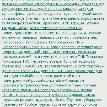
по ЕАО
субботнее чтиво
субботник
субсидии
субсидия
суд
Суд
суд присяжных
судебные приставы
судьи
судья
суперасфальт
суперлуние
суррогат
суточные
сухой закон
сход вагонов
Счетная палата
Счетная палата Биробиджана
США
тайфун
таможня
Тарасенко
ТАРИ
тарифы
Татьяна
Гладких
Тафи-диагностика
театр
текстильная
телемедицинские технологии
теневая зарплата
теневая
экономика
тепловоз
тепловые сети
тепловычислитель
Теплоозёрск
Теплоозерск
Теплоозёрская ЦРБ
Теплоозерский цементный завод
теплосбыт
теплотрасса
территория действий
терроризм
техника
технологии
технологический_техникум
технопарк
тигр
ТИК
Тимченко
Тихомиров
ТКО
Тлустенко
товары
Толстой
томограф
тонкий лед
Тонких
ТОР
торговля
торговые сети
торговый
центр
тос
Тотальный диктант
ТПП ЕАО
травма
трагедия
трагедия в Забайкалье
трансграничный мост
трансграничный российско-китайский марафон
Транснефть
транспортная доступность
транспортная
карта
транспортный налог
траур
тревожный сигнал
Тромса
тротуар
тротуары
Трубачев
трудовая книжка
трудовые ресурсы
трудоустройство
Трутнев
туберкулез
Тукалевский
Турбин
туризм
туризмм
турнир
турпоход