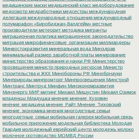
медицинские маски
медицинский класс
медоборудование
медосмотр
медработники
медсестры
международная
делегация
международные отношения
международный
полумарафон «Биробиджан-Валдгейм»
местные
производители
метеорит
методика
мигранты
миграционная политика
миграционное законодательство
миграция
микрофинансовые_организации
миллиардеры
Минвостокразвития
минеральная вода
Минздрав
минимальный размер заработной платы
минирование
министерство образования и науки РФ
Министерство
просвещения
министр природных ресурсов
Министр
строительства и ЖКХ
Минобороны РФ
Минобрнауки
Минприроды
минпромторг
Минпросвещения
Минстрой
Минтранс
Минтруд
Минфин
Минэкономразвития
Минэнерго
МИР
митинг
Михаил Мишустин
Михаил Озимок
младенцы
Младушка
мнение
мнение_Кузовин
мнение_медицина
мнение_Райт
Мнение_Тиховский
мнение_экономика
мнения
многодетные семьи
многодетные_семьи
мобильная галерея
мобильная связь
мобильное приложение
модельная библиотека
Молодая
Гвардия
молодежный еврейский центр
молодежь
молоко
молочное скотоводство
МОМВД России