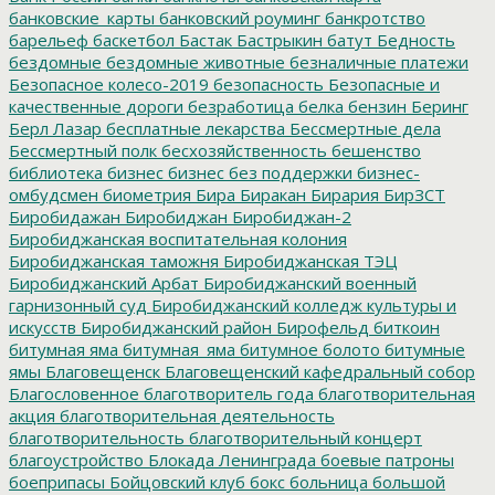
банковские_карты
банковский роуминг
банкротство
барельеф
баскетбол
Бастак
Бастрыкин
батут
Бедность
бездомные
бездомные животные
безналичные платежи
Безопасное колесо-2019
безопасность
Безопасные и
качественные дороги
безработица
белка
бензин
Беринг
Берл Лазар
бесплатные лекарства
Бессмертные дела
Бессмертный полк
бесхозяйственность
бешенство
библиотека
бизнес
бизнес без поддержки
бизнес-
омбудсмен
биометрия
Бира
Биракан
Бирария
БирЗСТ
Биробидажан
Биробиджан
Биробиджан-2
Биробиджанская воспитательная колония
Биробиджанская таможня
Биробиджанская ТЭЦ
Биробиджанский Арбат
Биробиджанский военный
гарнизонный суд
Биробиджанский колледж культуры и
искусств
Биробиджанский район
Бирофельд
биткоин
битумная яма
битумная_яма
битумное болото
битумные
ямы
Благовещенск
Благовещенский кафедральный собор
Благословенное
благотворитель года
благотворительная
акция
благотворительная деятельность
благотворительность
благотворительный концерт
благоустройство
Блокада Ленинграда
боевые патроны
боеприпасы
Бойцовский клуб
бокс
больница
большой