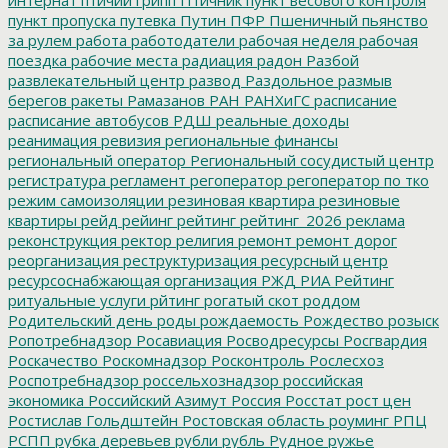
пункт пропуска
путевка
Путин
ПФР
Пшеничный
пьянство
за рулем
работа
работодатели
рабочая неделя
рабочая
поездка
рабочие места
радиация
радон
Разбой
развлекательный центр
развод
Раздольное
размыв
берегов
ракеты
Рамазанов
РАН
РАНХиГС
расписание
расписание автобусов
РДШ
реальные доходы
реанимация
ревизия
региональные финансы
региональный оператор
Региональный сосудистый центр
регистратура
регламент
регоператор
регоператор по тко
режим самоизоляции
резиновая квартира
резиновые
квартиры
рейд
рейинг
рейтинг
рейтинг_2026
реклама
реконструкция
ректор
религия
ремонт
ремонт дорог
реорганизация
реструктуризация
ресурсный центр
ресурсоснабжающая организация
РЖД
РИА Рейтинг
ритуальные услуги
рйтинг
рогатый скот
роддом
Родительский день
роды
рождаемость
Рождество
розыск
Ропотребнадзор
Росавиация
Росводресурсы
Росгвардия
Роскачество
Роскомнадзор
Росконтроль
Рослесхоз
Роспотребнадзор
россельхознадзор
российская
экономика
Российский Азимут
Россия
Росстат
рост цен
Ростислав Гольдштейн
Ростовская область
роуминг
РПЦ
РСПП
рубка деревьев
рубли
рубль
Рудное
ружье