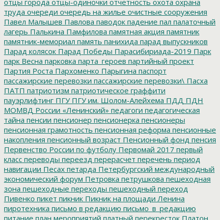
отцы города
отцы-одиночки
отчетность
охота
охрана
труда
очереди
очередь на жилье
очистные сооружения
Павел Малышев
Павлова
паводок
падение
пал
палаточный
лагерь
Палькина
Памфилова
памятная акция
памятник
памятник-мемориал
память
панихида
парад выпускников
Парад колясок
Парад Победы
Парасибириада-2019
Парк
парк Весна
парковка
парта_героев
партийный проект
Партия Роста
Пархоменко
Парыгина
паспорт
пассажирские перевозки
пассажирские перевозки\
Пасха
ПАТП
патриотизм
патриотическое граффити
пауэрлифтинг
ПГУ
ПГУ им. Шолом-Алейхема
ПДД
ПДН
МОМВД России «Ленинский»
педагоги
педагогическая
тайна
пенсии
пенсионер
пенсионерка
пенсионеры
пенсионная грамотность
пенсионная реформа
пенсионные
накопления
пенсионный возраст
Пенсионный фонд
пенсия
Первенство России по футболу
Первомай 2017
первый
класс
переводы
переезд
перерасчет
перечень
период
навигации
Песах
петарда
Петербургский международный
экономический форум
Петровка
петрушкова
пешеходная
зона
пешеходные переходы
пешеходный переход
Пивенко
пикет
пикник
Пикник на площади Ленина
пиротехника
письмо в редакцию
письмо_в_редакцию
питание
план мероприятий
платный перекресток
Платон