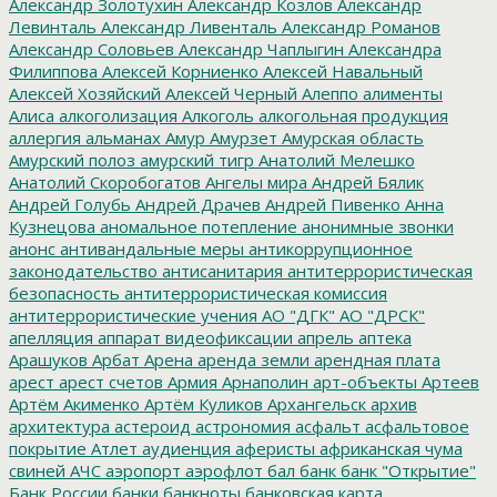
Александр Золотухин
Александр Козлов
Александр
Левинталь
Александр Ливенталь
Александр Романов
Александр Соловьев
Александр Чаплыгин
Александра
Филиппова
Алексей Корниенко
Алексей Навальный
Алексей Хозяйский
Алексей Черный
Алеппо
алименты
Алиса
алкоголизация
Алкоголь
алкогольная продукция
аллергия
альманах
Амур
Амурзет
Амурская область
Амурский полоз
амурский тигр
Анатолий Мелешко
Анатолий Скоробогатов
Ангелы мира
Андрей Бялик
Андрей Голубь
Андрей Драчев
Андрей Пивенко
Анна
Кузнецова
аномальное потепление
анонимные звонки
анонс
антивандальные меры
антикоррупционное
законодательство
антисанитария
антитеррористическая
безопасность
антитеррористическая комиссия
антитеррористические учения
АО "ДГК"
АО "ДРСК"
апелляция
аппарат видеофиксации
апрель
аптека
Арашуков
Арбат
Арена
аренда земли
арендная плата
арест
арест счетов
Армия
Арнаполин
арт-объекты
Артеев
Артём Акименко
Артём Куликов
Архангельск
архив
архитектура
астероид
астрономия
асфальт
асфальтовое
покрытие
Атлет
аудиенция
аферисты
африканская чума
свиней
АЧС
аэропорт
аэрофлот
бал
банк
банк "Открытие"
Банк России
банки
банкноты
банковская карта