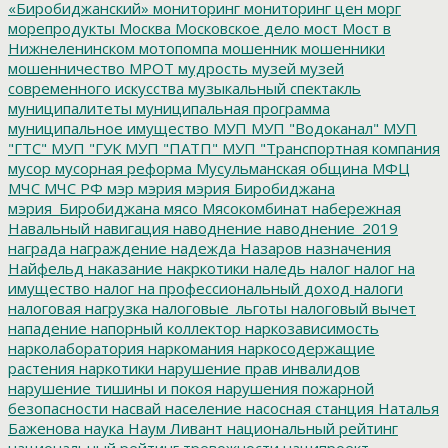
«Биробиджанский»
мониторинг
мониторинг цен
морг
морепродукты
Москва
Московское дело
мост
Мост в
Нижнеленинском
мотопомпа
мошенник
мошенники
мошенничество
МРОТ
мудрость
музей
музей
современного искусства
музыкальный спектакль
муниципалитеты
муниципальная программа
муниципальное имущество
МУП
МУП "Водоканал"
МУП
"ГТС"
МУП "ГУК
МУП "ПАТП"
МУП "Транспортная компания
мусор
мусорная реформа
Мусульманская община
МФЦ
МЧС
МЧС РФ
мэр
мэрия
мэрия Биробиджана
мэрия_Биробиджана
мясо
Мясокомбинат
набережная
Навальный
навигация
наводнение
наводнение_2019
награда
награждение
надежда
Назаров
назначения
Найфельд
наказание
накркотики
наледь
налог
налог на
имущество
налог на профессиональный доход
налоги
налоговая нагрузка
налоговые_льготы
налоговый вычет
нападение
напорный коллектор
наркозависимость
нарколаборатория
наркомания
наркосодержащие
растения
наркотики
нарушение прав инвалидов
нарушение тишины и покоя
нарушения пожарной
безопасности
насвай
население
насосная станция
Наталья
Баженова
наука
Наум Ливант
национальный рейтинг
национальный рейтинг тревожности
наципроект