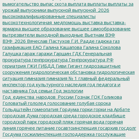
вымогательство
выпас скота
выплата
выплаты
выплаты за
урожай
выпускники
выпускной
выпускной_2026
высококвалифицированные специалисты
высокотехнологичная_медпомощь
выставка
выставка-
ярмарка
высшее образование
высшее самообразование
вытрезвители
выходной
выходные
Вьетнам
ВЭФ
ВЭФ_2026
Вячеслав Пастухов
Г.И. Радде
гадюка
газ
газификация ЕАО
Галина Кашапова
Галина Соколова
Галушка
гараж
гаражи
Гаршин
ГДК
Генеральная
прокуратура
генпрокуратура
Генпрокуратура РФ
гериатрия
ГЖИ
ГИБДД
Гиви
Гигант
гидрозащитные
сооружения
гидрологическая обстановка
гидрологическая
ситуация
гимназия
гимназия № 1
главный федеральный
инспектор
год культурного наследия
год педагога и
наставника
Год семьи
Год экологии
Год_единства_народов_России
Гознак
ГОК
Голикова
Головатый
гололед
голосование
голубая сорока
Гольдштейн
гомеопатия
Гордума
горки
горки на Арбате
городская Дума
городская среда
городское кладбище
городской парк
городской пляж
горячая вода
горячая
линия
горячее питание
госавтоинспекция
госархив
госдолг
Госдума
госжилинспекция
господдержка
госслужащие