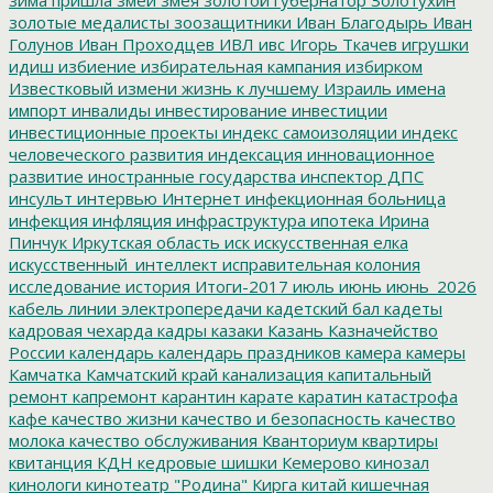
золотые медалисты
зоозащитники
Иван Благодырь
Иван
Голунов
Иван Проходцев
ИВЛ
ивс
Игорь Ткачев
игрушки
идиш
избиение
избирательная кампания
избирком
Известковый
измени жизнь к лучшему
Израиль
имена
импорт
инвалиды
инвестирование
инвестиции
инвестиционные проекты
индекс самоизоляции
индекс
человеческого развития
индексация
инновационное
развитие
иностранные государства
инспектор ДПС
инсульт
интервью
Интернет
инфекционная больница
инфекция
инфляция
инфраструктура
ипотека
Ирина
Пинчук
Иркутская область
иск
искусственная елка
искусственный_интеллект
исправительная колония
исследование
история
Итоги-2017
июль
июнь
июнь_2026
кабель линии электропередачи
кадетский бал
кадеты
кадровая чехарда
кадры
казаки
Казань
Казначейство
России
календарь
календарь праздников
камера
камеры
Камчатка
Камчатский край
канализация
капитальный
ремонт
капремонт
карантин
карате
каратин
катастрофа
кафе
качество жизни
качество и безопасность
качество
молока
качество обслуживания
Кванториум
квартиры
квитанция
КДН
кедровые шишки
Кемерово
кинозал
кинологи
кинотеатр "Родина"
Кирга
китай
кишечная