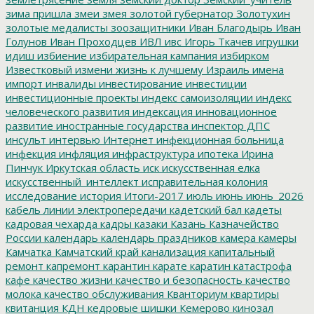
зима пришла
змеи
змея
золотой губернатор
Золотухин
золотые медалисты
зоозащитники
Иван Благодырь
Иван
Голунов
Иван Проходцев
ИВЛ
ивс
Игорь Ткачев
игрушки
идиш
избиение
избирательная кампания
избирком
Известковый
измени жизнь к лучшему
Израиль
имена
импорт
инвалиды
инвестирование
инвестиции
инвестиционные проекты
индекс самоизоляции
индекс
человеческого развития
индексация
инновационное
развитие
иностранные государства
инспектор ДПС
инсульт
интервью
Интернет
инфекционная больница
инфекция
инфляция
инфраструктура
ипотека
Ирина
Пинчук
Иркутская область
иск
искусственная елка
искусственный_интеллект
исправительная колония
исследование
история
Итоги-2017
июль
июнь
июнь_2026
кабель линии электропередачи
кадетский бал
кадеты
кадровая чехарда
кадры
казаки
Казань
Казначейство
России
календарь
календарь праздников
камера
камеры
Камчатка
Камчатский край
канализация
капитальный
ремонт
капремонт
карантин
карате
каратин
катастрофа
кафе
качество жизни
качество и безопасность
качество
молока
качество обслуживания
Кванториум
квартиры
квитанция
КДН
кедровые шишки
Кемерово
кинозал