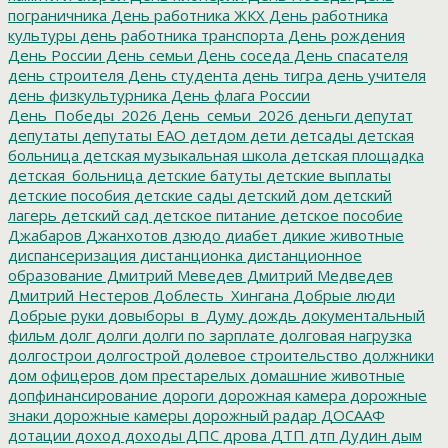
пограничника
День работника ЖКХ
День работника
культуры
день работника транспорта
День рождения
День России
День семьи
День соседа
День спасателя
день строителя
День студента
день тигра
день учителя
день физкультурника
День флага России
День_Победы_2026
День_семьи_2026
деньги
депутат
депутаты
депутаты ЕАО
детдом
дети
детсады
детская
больница
детская музыкальная школа
детская площадка
детская_больница
детские батуты
детские выплаты
детские пособия
детские сады
детский дом
детский
лагерь
детский сад
детское питание
детское пособие
Джабаров
Джанхотов
дзюдо
диабет
дикие животные
диспансеризация
дистанционка
дистанционное
образование
Дмитрий Меведев
Дмитрий Медведев
Дмитрий Нестеров
Доблесть_Хингана
Добрые люди
Добрые руки
довыборы_в_Думу
дождь
документальный
фильм
долг
долги
долги по зарплате
долговая нагрузка
долгострои
долгострой
долевое строительство
должники
дом офицеров
дом престарелых
домашние животные
допфинансирование
дороги
дорожная камера
дорожные
знаки
дорожные камеры
дорожный радар
ДОСААФ
дотации
доход
доходы
ДПС
дрова
ДТП
дтп
Дудин
дым