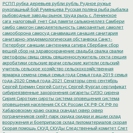
РСПП
рубка деревьев
рубли
рубль
Рудное
ружье
рукопашный бой
Румянцева
Русская поляна
рыба
рыбалка
рыбоводные заводы
рынок труда
рысь
с. Ленинское
сага_налоговый_гнет
Сад памяти
сальмонеллез
Самбери
самбо
самогон
самодеятельность
самозанятые
самолет
самооборона
самосуд
санавиация
санация
санитария
санитарно-эпидемиологическая обстанвока
Санкт-
Петербург
санкции
сантехника
сатира
Сбербанк
сбор
вещей
сбор на здравоохранение
свадьба
свалка
свалки
светофоры
свищ
связь
священнослужитель
секта
секция
акробатики
сельские врачи
сельские жители
сельский
учитель
сельское хозяйство
сельскохозяйственная
ярмарка
семена
семья
семья года
Семья года-2019
семья
года-2020
Семья года-2021
Сенаторы
сено
сентябрь
Сергей Ерёмин
Сергей Солтус
Сергей Фургал
сертификат
сибиреязвенные захоронения
сигареты
СИЗО
сирена
Сирия
Сироткин
сироты
система оповещения
система
оповещения населения
СК
СК России
СК РФ
СК РФ по
Хабаровскому краю
сказка
скандал
сквер
сквер
пограничников
скейт-парк
скидка
скидки и акции
склад
вооружения и боеприпасов
склад пиломатериалов
скорая
Скорая помощь
СКУД
СКУДы
Следственный комитет
Слет