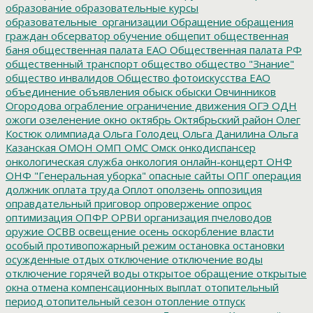
образование
образовательные курсы
образовательные_организации
Обращение
обращения
граждан
обсерватор
обучение
общепит
общественная
баня
общественная палата ЕАО
Общественная палата РФ
общественный транспорт
общество
общество "Знание"
общество инвалидов
Общество фотоискусства ЕАО
объединение
объявления
обыск
обыски
Овчинников
Огородова
ограбление
ограничение движения
ОГЭ
ОДН
ожоги
озеленение
окно
октябрь
Октябрьский район
Олег
Костюк
олимпиада
Ольга Голодец
Ольга Данилина
Ольга
Казанская
ОМОН
ОМП
ОМС
Омск
онкодиспансер
онкологическая служба
онкология
онлайн-концерт
ОНФ
ОНФ "Генеральная уборка"
опасные сайты
ОПГ
операция
должник
оплата труда
Оплот
оползень
оппозиция
оправдательный приговор
опровержение
опрос
оптимизация
ОПФР
ОРВИ
организация пчеловодов
оружие
ОСВВ
освещение
осень
оскорбление власти
особый противопожарный режим
остановка
остановки
осужденные
отдых
отключение
отключение воды
отключение горячей воды
открытое обращение
открытые
окна
отмена компенсационных выплат
отопительный
период
отопительный сезон
отопление
отпуск