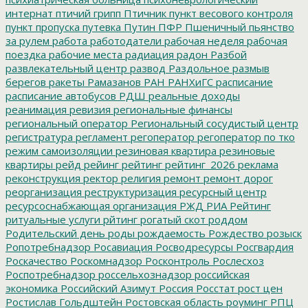
интернат
птичий грипп
Птичник
пункт весового контроля
пункт пропуска
путевка
Путин
ПФР
Пшеничный
пьянство
за рулем
работа
работодатели
рабочая неделя
рабочая
поездка
рабочие места
радиация
радон
Разбой
развлекательный центр
развод
Раздольное
размыв
берегов
ракеты
Рамазанов
РАН
РАНХиГС
расписание
расписание автобусов
РДШ
реальные доходы
реанимация
ревизия
региональные финансы
региональный оператор
Региональный сосудистый центр
регистратура
регламент
регоператор
регоператор по тко
режим самоизоляции
резиновая квартира
резиновые
квартиры
рейд
рейинг
рейтинг
рейтинг_2026
реклама
реконструкция
ректор
религия
ремонт
ремонт дорог
реорганизация
реструктуризация
ресурсный центр
ресурсоснабжающая организация
РЖД
РИА Рейтинг
ритуальные услуги
рйтинг
рогатый скот
роддом
Родительский день
роды
рождаемость
Рождество
розыск
Ропотребнадзор
Росавиация
Росводресурсы
Росгвардия
Роскачество
Роскомнадзор
Росконтроль
Рослесхоз
Роспотребнадзор
россельхознадзор
российская
экономика
Российский Азимут
Россия
Росстат
рост цен
Ростислав Гольдштейн
Ростовская область
роуминг
РПЦ