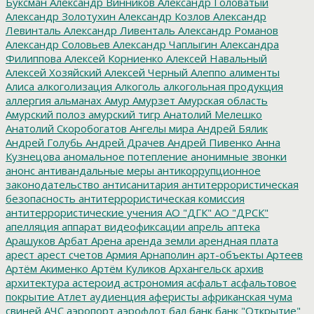
Буксман
Александр Винников
Александр Головатый
Александр Золотухин
Александр Козлов
Александр
Левинталь
Александр Ливенталь
Александр Романов
Александр Соловьев
Александр Чаплыгин
Александра
Филиппова
Алексей Корниенко
Алексей Навальный
Алексей Хозяйский
Алексей Черный
Алеппо
алименты
Алиса
алкоголизация
Алкоголь
алкогольная продукция
аллергия
альманах
Амур
Амурзет
Амурская область
Амурский полоз
амурский тигр
Анатолий Мелешко
Анатолий Скоробогатов
Ангелы мира
Андрей Бялик
Андрей Голубь
Андрей Драчев
Андрей Пивенко
Анна
Кузнецова
аномальное потепление
анонимные звонки
анонс
антивандальные меры
антикоррупционное
законодательство
антисанитария
антитеррористическая
безопасность
антитеррористическая комиссия
антитеррористические учения
АО "ДГК"
АО "ДРСК"
апелляция
аппарат видеофиксации
апрель
аптека
Арашуков
Арбат
Арена
аренда земли
арендная плата
арест
арест счетов
Армия
Арнаполин
арт-объекты
Артеев
Артём Акименко
Артём Куликов
Архангельск
архив
архитектура
астероид
астрономия
асфальт
асфальтовое
покрытие
Атлет
аудиенция
аферисты
африканская чума
свиней
АЧС
аэропорт
аэрофлот
бал
банк
банк "Открытие"