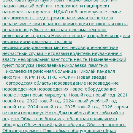
национальный рейтинг тревожности
наципроект
нацпроект
нацпроекты
НДФЛ
неблагополучные семьи
недвижимость
недострои
независимая экспертиза
независимые сми
незаконная миграция
незаконная охота
незаконная рубка
незаконная_реклама
некролог
нелегальная торговля
Немаев
непогода
нерабочая неделя
несанкционированная_торговля
несанкционированный_митинг
несовершеннолетние
несчастный случай
Нетрезвый водитель
неуважение к
власти
неформальная занятость
нефть
Нижнеленинский
пункт пропуска
Николаевка
николаевка_памятник
Николаевская районная больница
Николай Канделя
никотин
НК РФ
НКО
НКО «РОКР»
Новая звезда
Новгородская область
нововвведение
нововведение
нововведениея
нововведения
новое_оборудование
новые люди
новые маршруты
Новый год
новый год_2021
новый год_2022
новый год_2024
новый учебный год
новый_год_2024
новый_год_2025
новый_год_2026
нормы
питания
норовирус
Нотр-Дам
ноябрь
обзор событий за
неделю
Областная больница
областная поликлиника
облздрав
Облученский район
облучье
Облэнергоремонт
Облэнергоремонт Плюс
обман
оборудование
образ