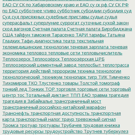
ЕАО
СУ СК по Хабаровскому краю и ЕАО
су ск рф
СУ СК РФ
по ЕАО
субботнее чтиво
субботник
субсидии
субсидия
суд
Суд
суд присяжных
судебные приставы
судьи
судья
суперасфальт
суперлуние
суррогат
суточные
сухой закон
сход вагонов
Счетная палата
Счетная палата Биробиджана
США
тайфун
таможня
Тарасенко
ТАРИ
тарифы
Татьяна
Гладких
Тафи-диагностика
театр
текстильная
телемедицинские технологии
теневая зарплата
теневая
экономика
тепловоз
тепловые сети
тепловычислитель
Теплоозерск
Теплоозёрск
Теплоозёрская ЦРБ
Теплоозерский цементный завод
теплосбыт
теплотрасса
территория действий
терроризм
техника
технологии
технологический_техникум
технопарк
тигр
ТИК
Тимченко
Тихомиров
ТКО
Тлустенко
товары
Толстой
томограф
тонкий лед
Тонких
ТОР
торговля
торговые сети
торговый
центр
тос
Тотальный диктант
ТПП ЕАО
травма
трагедия
трагедия в Забайкалье
трансграничный мост
трансграничный российско-китайский марафон
Транснефть
транспортная доступность
транспортная
карта
транспортный налог
траур
тревожный сигнал
Тромса
тротуар
тротуары
Трубачев
трудовая книжка
трудовые ресурсы
трудоустройство
Трутнев
туберкулез