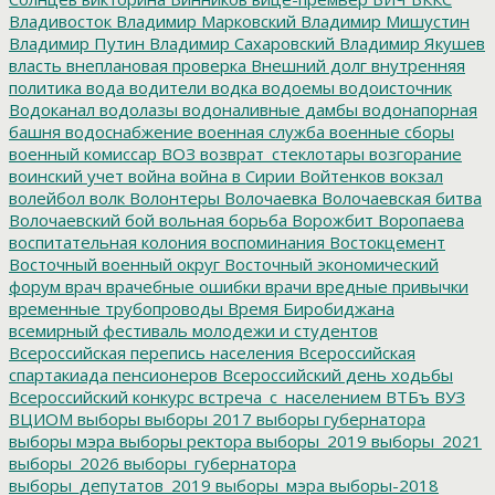
Владивосток
Владимир Марковский
Владимир Мишустин
Владимир Путин
Владимир Сахаровский
Владимир Якушев
власть
внеплановая проверка
Внешний долг
внутренняя
политика
вода
водители
водка
водоемы
водоисточник
Водоканал
водолазы
водоналивные дамбы
водонапорная
башня
водоснабжение
военная служба
военные сборы
военный комиссар
ВОЗ
возврат_стеклотары
возгорание
воинский учет
война
война в Сирии
Войтенков
вокзал
волейбол
волк
Волонтеры
Волочаевка
Волочаевская битва
Волочаевский бой
вольная борьба
Ворожбит
Воропаева
воспитательная колония
воспоминания
Востокцемент
Восточный военный округ
Восточный экономический
форум
врач
врачебные ошибки
врачи
вредные привычки
временные трубопроводы
Время Биробиджана
всемирный фестиваль молодежи и студентов
Всероссийская перепись населения
Всероссийская
спартакиада пенсионеров
Всероссийский день ходьбы
Всероссийский конкурс
встреча_с_населением
ВТБъ
ВУЗ
ВЦИОМ
выборы
выборы 2017
выборы губернатора
выборы мэра
выборы ректора
выборы_2019
выборы_2021
выборы_2026
выборы_губернатора
выборы_депутатов_2019
выборы_мэра
выборы-2018