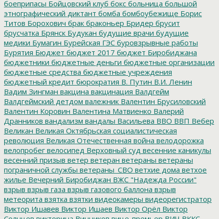
боеприпасы
Бойцовский клуб
бокс
больница
большой
этнографический диктант
бомба
бомбоубежище
Борис
Титов
Борохович
брак
браконьер
Бридер
брусит
брусчатка
Брянск
Будукан
будущие врачи
будущие
медики
Бумагин
Бурейская ГЭС
буровзрывные работы
Бурятия
Бюджет
бюджет 2017
бюджет Биробиджана
бюджетники
бюджетные деньги
бюджетные организации
бюджетные средства
бюджетные учреждения
бюджетный кредит
бюрократия
В. Путин
В.И. Ленин
Вадим Зингман
вакцина
вакцинация
Валдгейм
Валдгеймский детдом
валежник
Валентин Брусиловский
Валентин Коровин
Валентина Матвиенко
Валерий
Дранников
вандализм
вандалы
Васильева
ВВО
ВВП
Вебер
Великан
Великая Октябрьская социалистическая
революция
Великая Отечественная война
велодорожка
велопробег
велосипед
Верховный суд
весенние каникулы
весенний призыв
ветер
ветеран
ветераны
ветераны
пограничной службы
ветераны_СВО
ветхие дома
ветхое
жилье
Вечерний Биробиджан
ВЖС "Надежда России"
взрыв
взрыв газа
взрыв газового баллона
взрыв
метеорита
взятка
взятки
видеокамеры
видеорегистратор
Виктор Ишавев
Виктор Ишаев
Виктор Орёл
Виктор
Солнцев
викторина
Винников
вице-премьер
ВИЧ
ВККС