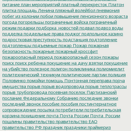
питание
план мероприятий
платный перекресток
Платон
плитка
площадь Ленина
пляжный волейбол
пневмония
побег из колонии
побои
повышение пенсионного возраста
погода
погорельцы
пограничные войска
пограничный
режим
подарки
подборка_новостей
подвал
подвоз воды
подделка
поддельные права
поджог
подпольное казино
подростковая преступность
подстанция
подтопление
подтопленцы
подъемные
пожар
Пожар
пожарная
безопасность
пожарные
пожарный кроссфит
пожароопасный период
пожароопасный сезон
пожары
поиск
поиск ребенка
покушение на дачу взятки
покушение
на убийство
полезное
полигон
поликлиника
полиомиелит
политехнический техникум
политические партии
полиция
Половинко
помойки
помощь
Понтонная переправа
порча
имущества
порыв
порыв водопровода
порыв теплотрассы
порыв трубопровода
посевная
поселок Партизанский
послание Федеральному Собранию
последние звонки
последний звонок
пособие
пособия
постинтернатное
сопровождение
посылка
потребители
потребительская
корзина
похищение
почта
Почта России
Почта_России
пошлины
правительство
правительство ЕАО
правительство РФ
праздник
праздники
праймериз