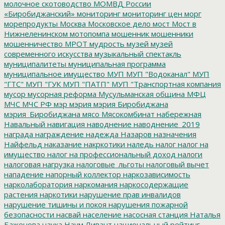
молочное скотоводство
МОМВД России
«Биробиджанский»
мониторинг
мониторинг цен
морг
морепродукты
Москва
Московское дело
мост
Мост в
Нижнеленинском
мотопомпа
мошенник
мошенники
мошенничество
МРОТ
мудрость
музей
музей
современного искусства
музыкальный спектакль
муниципалитеты
муниципальная программа
муниципальное имущество
МУП
МУП "Водоканал"
МУП
"ГТС"
МУП "ГУК
МУП "ПАТП"
МУП "Транспортная компания
мусор
мусорная реформа
Мусульманская община
МФЦ
МЧС
МЧС РФ
мэр
мэрия
мэрия Биробиджана
мэрия_Биробиджана
мясо
Мясокомбинат
набережная
Навальный
навигация
наводнение
наводнение_2019
награда
награждение
надежда
Назаров
назначения
Найфельд
наказание
накркотики
наледь
налог
налог на
имущество
налог на профессиональный доход
налоги
налоговая нагрузка
налоговые_льготы
налоговый вычет
нападение
напорный коллектор
наркозависимость
нарколаборатория
наркомания
наркосодержащие
растения
наркотики
нарушение прав инвалидов
нарушение тишины и покоя
нарушения пожарной
безопасности
насвай
население
насосная станция
Наталья
Баженова
наука
Наум Ливант
национальный рейтинг