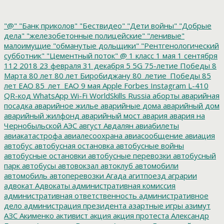
"@"
"Банк приколов"
"Бествидео"
"Дети войны"
"Добрые
дела"
"железобетонные полицейские"
"ленивые"
малоимущие
"обманутые дольщики"
"Рентгенологический
субботник"
"Цементный поток"
@
1 класс
1 мая
1 сентября
112
2018
23 февраля
31 декабря
5
5G
75-летие Победы
8
Марта
80 лет
80 лет Биробиджану
80_летие_Победы
85
лет ЕАО
85_лет_ЕАО
9 мая
Apple
Forbes
Instagram
L-410
QR-код
WhatsApp
Wi-Fi
WorldSkills Russia
аборты
аварийная
посадка
аварийное жилье
аварийные дома
аварийный дом
аварийный жилфонд
аварийный мост
авария
авария на
Чернобыльской АЭС
август
Авдалян
авиабилеты
авиакатастрофа
авиалесоохрана
авиасообщение
авиация
автобус
автобусная остановка
автобусные войны
автобусные остановки
автобусные перевозки
автобусный
парк
автобусы
автовокзал
автоклуб
автомобили
автомобиль
автоперевозки
Агада
агитпоезд
аграрии
адвокат
Адвокаты
административная комиссия
административная ответственность
административное
дело
администрация президента
азартные игры
азимут
АЗС
Акименко
активист
акция
акция протеста
Александр