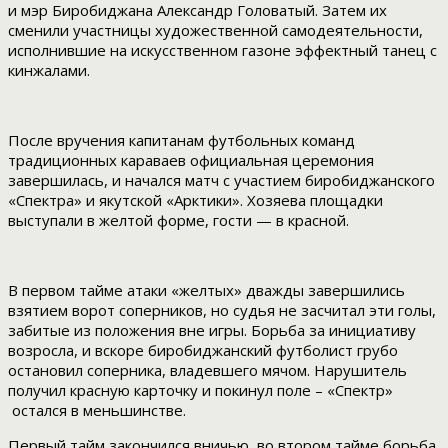
и мэр Биробиджана Александр Головатый. Затем их
сменили участницы художественной самодеятельности,
исполнившие на искусственном газоне эффектный танец с
кинжалами.
После вручения капитанам футбольных команд
традиционных караваев официальная церемония
завершилась, и начался матч с участием биробиджанского
«Спектра» и якутской «Арктики». Хозяева площадки
выступали в желтой форме, гости — в красной.
В первом тайме атаки «желтых» дважды завершились
взятием ворот соперников, но судья не засчитал эти голы,
забитые из положения вне игры. Борьба за инициативу
возросла, и вскоре биробиджанский футболист грубо
остановил соперника, владевшего мячом. Нарушитель
получил красную карточку и покинул поле – «Спектр»
остался в меньшинстве.
Первый тайм закончился вничью, во втором тайме борьба