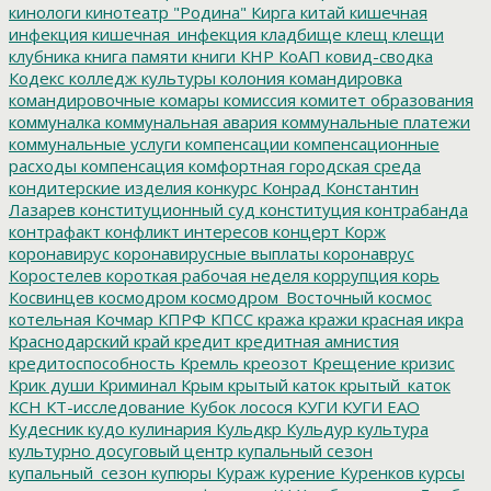
кинологи
кинотеатр "Родина"
Кирга
китай
кишечная
инфекция
кишечная_инфекция
кладбище
клещ
клещи
клубника
книга памяти
книги
КНР
КоАП
ковид-сводка
Кодекс
колледж культуры
колония
командировка
командировочные
комары
комиссия
комитет образования
коммуналка
коммунальная авария
коммунальные платежи
коммунальные услуги
компенсации
компенсационные
расходы
компенсация
комфортная городская среда
кондитерские изделия
конкурс
Конрад
Константин
Лазарев
конституционный суд
конституция
контрабанда
контрафакт
конфликт интересов
концерт
Корж
коронавирус
коронавирусные выплаты
коронаврус
Коростелев
короткая рабочая неделя
коррупция
корь
Косвинцев
космодром
космодром_Восточный
космос
котельная
Кочмар
КПРФ
КПСС
кража
кражи
красная икра
Краснодарский край
кредит
кредитная амнистия
кредитоспособность
Кремль
креозот
Крещение
кризис
Крик души
Криминал
Крым
крытый каток
крытый_каток
КСН
КТ-исследование
Кубок лосося
КУГИ
КУГИ ЕАО
Кудесник
кудо
кулинария
Кульдкр
Кульдур
культура
культурно досуговый центр
купальный сезон
купальный_сезон
купюры
Кураж
курение
Куренков
курсы