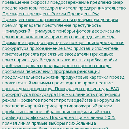
превышение скорости
предостережение
предпенсионер
предпенсионеры
предприниматели
предпринимательство
Президент
президент России
Президент РФ
Президентские спортивные игры
презумпция доверия
премия
препараты
преступление
преступность
Приамурский
Приамурье
приборы фотовидеофиксации
прививочная кампания
приговор
пригородные поезда
Приморье
природа
природные пожары
природоохранная
прокуратура
присоединение ЕАО
пристав-исполнитель
приставы
присяга
присяжные заседатели
Приходько
приют
приют для бездомных животных
пробка
пробки
проблемы
провал
проверка
прогноз
прогноз погоды
программа переселения
программа реновации
продолжительность жизни
продуктовые карточки
проезд
прожиточный минимум
производство
происшествие
прократура
прокуратруа
Прокуратура
прокуратура ЕАО
прокуратуура
прокураура
Промышленность
пропускной
режим
Просветов
протест
противодействие коррупции
противопожарный период
противопожарный режим
профессиональное_образование
профильный класс
профицит
профсоюзы
Проходцев
Пряма_линия_2025
прямая линия
прямые выборы
психбольница
психиатрическая больница
психоневрологический