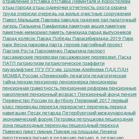
отравление
отставка
отставка Левинталя и Коростелёва
отцы города
отцы-одиночки
отчетность
охота
охрана
труда
очереди
очередь на жилье
очистные сооружения
Павел Малышев
Павлова
паводок
падение
пал
палаточный
лагерь
Палькина
Памфилова
памятная акция
памятник
памятник-мемориал
память
панихида
парад выпускников
Парад колясок
Парад Победы
Парасибириада-2019
Парк
парк Весна
парковка
парта_героев
партийный проект
Партия Роста
Пархоменко
Парыгина
паспорт
пассажирские перевозки
пассажирские перевозки\
Пасха
ПАТП
патриотизм
патриотическое граффити
пауэрлифтинг
ПГУ
ПГУ им. Шолом-Алейхема
ПДД
ПДН
МОМВД России «Ленинский»
педагоги
педагогическая
тайна
пенсии
пенсионер
пенсионерка
пенсионеры
пенсионная грамотность
пенсионная реформа
пенсионные
накопления
пенсионный возраст
Пенсионный фонд
пенсия
Первенство России по футболу
Первомай 2017
первый
класс
переводы
переезд
перерасчет
перечень
период
навигации
Песах
петарда
Петербургский международный
экономический форум
Петровка
петрушкова
пешеходная
зона
пешеходные переходы
пешеходный переход
Пивенко
пикет
пикник
Пикник на площади Ленина
пиротехника
письмо в редакцию
письмо_в_редакцию