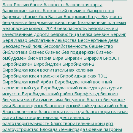
Банк России
банки
банкноты
банковская карта
банковские_карты
банковский роуминг
банкротство
барельеф
баскетбол
Бастак
Бастрыкин
батут
Бедность
бездомные
бездомные животные
безналичные платежи
Безопасное колесо-2019
безопасность
Безопасные и
качественные дороги
безработица
белка
бензин
Беринг
Берл Лазар
бесплатные лекарства
Бессмертные дела
Бессмертный полк
бесхозяйственность
бешенство
библиотека
бизнес
бизнес без поддержки
бизнес-
омбудсмен
биометрия
Бира
Биракан
Бирария
БирЗСТ
Биробидажан
Биробиджан
Биробиджан-2
Биробиджанская воспитательная колония
Биробиджанская таможня
Биробиджанская ТЭЦ
Биробиджанский Арбат
Биробиджанский военный
гарнизонный суд
Биробиджанский колледж культуры и
искусств
Биробиджанский район
Бирофельд
биткоин
битумная яма
битумная_яма
битумное болото
битумные
ямы
Благовещенск
Благовещенский кафедральный собор
Благословенное
благотворитель года
благотворительная
акция
благотворительная деятельность
благотворительность
благотворительный концерт
благоустройство
Блокада Ленинграда
боевые патроны