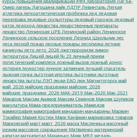
курсы повышения квалификации
КФХ
лаборатория
Лаг ба-
Омер
лагерь
Лагошина
лайк
ЛДПР
Левинталь
Легкая
атлетика
легкоатлетическая пробежка
лед
ледовая
переправа
ледовые скульптуры
ледовый городок
ледовый
каток
ледоход
лекарства
лекарственные препараты
лекарство
Ленинская ЦРБ
Ленинский район
Ленинское
Ленинское сельское поселение
Леонид Школьник
лес
леса
лесной пожар
лесные пожары
лесопилка
летние
каникулы
лето
лето_2026
лжетерроризм
лимон
литература
Лицей
лицей № 23
личный прием
логистический комплеск
ложный вызов
ложный донос
лотерея
лоукостер
лунное затмение
лучший спасатель
лыжная гонка
льготная ипотека
льготники
льготные
лекарства
льготы
ЛЭП
люди ЕАО
люк
Магнитогорск
май
май_2026
майские праздники
майские_2026
майские_праздники_2026
МАК-2019
Мак-2020
Мак-2021
Макаров
Максим Акимов
Максим Семенов
Максим Шупиков
макулатура
Мама-предприниматель
Мамедов
маммография
мамография
мандарин
мандарины
Марвин
Токайер
Мария Костюк
Марк Кауфман
маркировка товаров
Марковский
март
март_2026
маска
Масленица
масочный
режим
массовое сокращение
Матвиенко
материнский
капитал
маткапитал
Махинько
Маяк
МВД
медаль