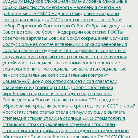
будущих медиков
служебная командировка
служебные
собаки
смертность
смертность населения
смерть на
рабочем месте
СМИ
Смидович
Смидовичский район
смотровая площадка
СМП
снег
снегопад
снюс
собаки
собор Парижской Богоматери
Собра
Собрание депутатов
Совет ветеранов
Совет Федерации
советские ГОСТы
советские зарплаты
Совфед
Сокол
сокращения
Солнцев
Солтус
Солцнев
соотечественники
Сопка
соревнования
сотовая связь
сотрудничество
соцвыплаты
соцзащита
социально-культурный центр
социально-политическая
устойчивость
социально-экономическое положение
социальное питание
социальные выплаты
социальные
пенсии
социальные сети
социальный контракт
Социальный фонд
соцопрос
соцсети
соя
спасатели
спасение
спецтранспорт
СПИД
спорт
спортивная
акробатика
спортивная площадка
спорткомплекс
Справедливая Россия
справка
справки
СПЧ
среднее
образование
средняя зарплата
срок годности
СССР
старый
мост
статистика
статья
стела
стимулирующие выплаты
стипендия
стихия
столица
столица ДфО
стоматология
страйкбол
страх
страхование
стрельба
строители
строительство
стройка
студент
студенты
студенческое
общежитие
Стычка рабочих с силовиками
СУ СК
СУ СК по