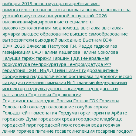
выборы-2019
вывоз мусора
выгребные ямы
вымогательство
выпас скота
выплата
выплаты
выплаты за
урожай
выпускники
выпускной
выпускной_2026
высококвалифицированные специалисты
высокотехнологичная_медпомощь
выставка
выставка-
ярмарка
высшее образование
высшее самообразование
вытрезвители
выходной
выходные
Вьетнам
ВЭФ
ВЭФ_2026
Вячеслав Пастухов
Г.И. Радде
гадюка
газ
газификация ЕАО
Галина Кашапова
Галина Соколова
Галушка
гараж
гаражи
Гаршин
ГДК
Генеральная
прокуратура
генпрокуратура
Генпрокуратура РФ
гериатрия
ГЖИ
ГИБДД
Гиви
Гигант
гидрозащитные
сооружения
гидрологическая обстановка
гидрологическая
ситуация
гимназия
гимназия № 1
главный федеральный
инспектор
год культурного наследия
год педагога и
наставника
Год семьи
Год экологии
Год_единства_народов_России
Гознак
ГОК
Голикова
Головатый
гололед
голосование
голубая сорока
Гольдштейн
гомеопатия
Гордума
горки
горки на Арбате
городская Дума
городская среда
городское кладбище
городской парк
городской пляж
горячая вода
горячая
линия
горячее питание
госавтоинспекция
госархив
госдолг