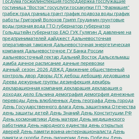
Госдума
госжилинспекция
господдержка
госслужащие
гостиница "Восток"
госуслуги
госхакупки
ГП "Фармация"
грабеж
град
граница
грант
график подвоза воды
график
работы
Григорий Волохов
Грипп
Грудинин
грунтовые
воды
грязная вода
ГТО
губернатор
губернатор
Гольдштейн
губернатор ЕАО
ГУК
Гулягин
Д
давление на
предпринимателей
дайджест
Дальневосточная
оперативная таможня
Дальневосточная энергетическая
компания
Дальневосточное ГУ Банка России
дальневосточный гектар
Дальний Восток
Дальсельмаш
дамба
дачное расписание
дачные перевозки
дачный_сезон_2026
ДВЖД
Движение общественный
контроль
двор
Дворы
ДГК
дебош
дебошир
дедовщина
Деева
дежурные группы
дезинфекция
декабрь
декларационная компания
декларация
декларация о
доходах
дело Ельчина
демография
демогрфия
денежные
переводы
День влюбленных
День географа
День города
День Государственного флага
День защитника Отечества
день защиты детей
День Знаний
День Конституции РФ
День космонавтики
День матери
День медицинского
работника
День народного единства
день открытых
дверей
День памяти воина-интернационалиста
День
памяти и скорби
День пионерии
День Победы
День