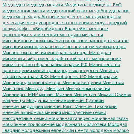
Медведев
медведь
медики
Медицина
медицина_ЕАО
медицинские маски
медицинский класс
медоборудование
медосмотр
медработники
медсестры
международная
делегация
международные отношения
международный
полумарафон «Биробиджан-Валдгейм»
местные
производители
метеорит
методика
мигранты
миграционная политика
миграционное законодательство
миграция
микрофинансовые_организации
миллиардеры
Минвостокразвития
минеральная вода
Минздрав
минимальный размер заработной платы
минирование
министерство образования и науки РФ
Министерство
просвещения
министр природных ресурсов
Министр
строительства и ЖКХ
Минобороны РФ
Минобрнауки
Минприроды
минпромторг
Минпросвещения
Минстрой
Минтранс
Минтруд
Минфин
Минэкономразвития
Минэнерго
МИР
митинг
Михаил Мишустин
Михаил Озимок
младенцы
Младушка
мнение
мнение_Кузовин
мнение_медицина
мнение_Райт
Мнение_Тиховский
мнение_экономика
мнения
многодетные семьи
многодетные_семьи
мобильная галерея
мобильная связь
мобильное приложение
модельная библиотека
Молодая
Гвардия
молодежный еврейский центр
молодежь
молоко