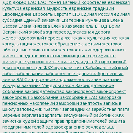
ДЭК
дюкер
ЕАО
ЕАО_тонет
Евгений Коростелев
еврейская
культура
еврейская_мудрость
еврейские традиции
Евровидение
Евросеть
Еврстат
ЕГЭ
Единая Россия
единая
субсидия
Единый заказчик
Екатерина Румянцева
Елена
Басова
Елена Князева
Елена Хахалева
ель
ЕНВД
Ефим
Вепринский
жалоба
жд переезд
железная дорога
железнодорожный переезд
женская кнсультация
женская
консультация
жестокое обращение с детьми
жестокое
обращение с животными
жестокость
живодер
живопись
животноводство
животные
жилищные сертификаты
жилищные условия
жилье
жилье для детей-сирот
жильё
для подтопленцев
ЖКХ
журналистика
Забайкальский край
забег
заболевание
заброшенные здания
заброшенные
земли
ЗАГС
задержание
задолженность
займ
заказник
Ульдура
заказник Ульдуры
закон
Законодательное
Собрание
законодательство
законопреокт
законопроект
законороект
Заксобрание
Заксобрание ЕАО
заморозка
пенсионных накоплений
заморозки
занятость
запись в
школу
заповедник "Бастак"
заповедники
заработная плата
Заречье
зарплата
зарплаты
заслуженный работник ЖКХ
зачистка_судей
защита прав предпринимателей
защита
предпринимателей
здравоохранение
земледельцы
землетрясение
земля
земский доктор
Земский_учитель