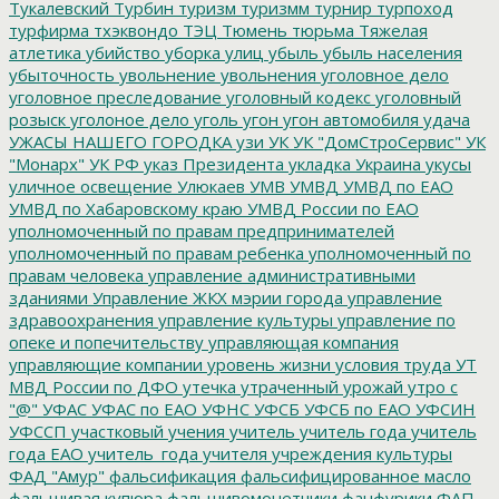
Тукалевский
Турбин
туризм
туризмм
турнир
турпоход
турфирма
тхэквондо
ТЭЦ
Тюмень
тюрьма
Тяжелая
атлетика
убийство
уборка улиц
убыль
убыль населения
убыточность
увольнение
увольнения
уголовное дело
уголовное преследование
уголовный кодекс
уголовный
розыск
уголоное дело
уголь
угон
угон автомобиля
удача
УЖАСЫ НАШЕГО ГОРОДКА
узи
УК
УК "ДомСтроСервис"
УК
"Монарх"
УК РФ
указ Президента
укладка
Украина
укусы
уличное освещение
Улюкаев
УМВ
УМВД
УМВД по ЕАО
УМВД по Хабаровскому краю
УМВД России по ЕАО
уполномоченный по правам предпринимателей
уполномоченный по правам ребенка
уполномоченный по
правам человека
управление административными
зданиями
Управление ЖКХ мэрии города
управление
здравоохранения
управление культуры
управление по
опеке и попечительству
управляющая компания
управляющие компании
уровень жизни
условия труда
УТ
МВД России по ДФО
утечка
утраченный урожай
утро с
"@"
УФАС
УФАС по ЕАО
УФНС
УФСБ
УФСБ по ЕАО
УФСИН
УФССП
участковый
учения
учитель
учитель года
учитель
года ЕАО
учитель_года
учителя
учреждения культуры
ФАД "Амур"
фальсификация
фальсифицированное масло
фальшивая купюра
фальшивомонетчики
фанфурики
ФАП