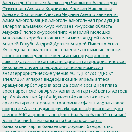
Александр Соловьев
Александр Чаплыгин
Александра
Филиппова
Алексей Корниенко
Алексей Навальный
Алексей Хозяйский
Алексей Черный
Алеппо
алименты
Алиса
алкоголизация
Алкоголь
алкогольная продукция
аллергия
альманах
Амур
Амурзет
Амурская область
Амурский полоз
амурский тигр
Анатолий Мелешко
Анатолий Скоробогатов
Ангелы мира
Андрей Бялик
Андрей Голубь
Андрей Драчев
Андрей Пивенко
Анна
Кузнецова
аномальное потепление
анонимные звонки
анонс
антивандальные меры
антикоррупционное
законодательство
антисанитария
антитеррористическая
безопасность
антитеррористическая комиссия
антитеррористические учения
АО "ДГК"
АО "ДРСК"
апелляция
аппарат видеофиксации
апрель
аптека
Арашуков
Арбат
Арена
аренда земли
арендная плата
арест
арест счетов
Армия
Арнаполин
арт-объекты
Артеев
Артём Акименко
Артём Куликов
Архангельск
архив
архитектура
астероид
астрономия
асфальт
асфальтовое
покрытие
Атлет
аудиенция
аферисты
африканская чума
свиней
АЧС
аэропорт
аэрофлот
бал
банк
банк "Открытие"
Банк России
банки
банкноты
банковская карта
банковские_карты
банковский роуминг
банкротство
барельеф
баскетбол
Бастак
Бастрыкин
батут
Бедность