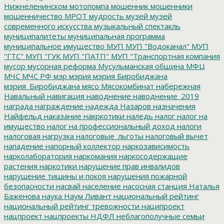
Нижнеленинском
мотопомпа
мошенник
мошенники
мошенничество
МРОТ
мудрость
музей
музей
современного искусства
музыкальный спектакль
муниципалитеты
муниципальная программа
муниципальное имущество
МУП
МУП "Водоканал"
МУП
"ГТС"
МУП "ГУК
МУП "ПАТП"
МУП "Транспортная компания
мусор
мусорная реформа
Мусульманская община
МФЦ
МЧС
МЧС РФ
мэр
мэрия
мэрия Биробиджана
мэрия_Биробиджана
мясо
Мясокомбинат
набережная
Навальный
навигация
наводнение
наводнение_2019
награда
награждение
надежда
Назаров
назначения
Найфельд
наказание
накркотики
наледь
налог
налог на
имущество
налог на профессиональный доход
налоги
налоговая нагрузка
налоговые_льготы
налоговый вычет
нападение
напорный коллектор
наркозависимость
нарколаборатория
наркомания
наркосодержащие
растения
наркотики
нарушение прав инвалидов
нарушение тишины и покоя
нарушения пожарной
безопасности
насвай
население
насосная станция
Наталья
Баженова
наука
Наум Ливант
национальный рейтинг
национальный рейтинг тревожности
наципроект
нацпроект
нацпроекты
НДФЛ
неблагополучные семьи