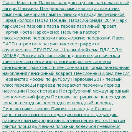
Павел Малышев
Павлова
паводок
падение
пал
палаточный
лагерь
Палькина
Памфилова
памятная акция
памятник
памятник-мемориал
память
панихида
парад выпускников
Парад колясок
Парад Победы
Парасибириада-2019
Парк
парк Весна
парковка
парта_героев
партийный проект
Партия Роста
Пархоменко
Парыгина
паспорт
пассажирские перевозки
пассажирские перевозки\
Пасха
ПАТП
патриотизм
патриотическое граффити
пауэрлифтинг
ПГУ
ПГУ им. Шолом-Алейхема
ПДД
ПДН
МОМВД России «Ленинский»
педагоги
педагогическая
тайна
пенсии
пенсионер
пенсионерка
пенсионеры
пенсионная грамотность
пенсионная реформа
пенсионные
накопления
пенсионный возраст
Пенсионный фонд
пенсия
Первенство России по футболу
Первомай 2017
первый
класс
переводы
переезд
перерасчет
перечень
период
навигации
Песах
петарда
Петербургский международный
экономический форум
Петровка
петрушкова
пешеходная
зона
пешеходные переходы
пешеходный переход
Пивенко
пикет
пикник
Пикник на площади Ленина
пиротехника
письмо в редакцию
письмо_в_редакцию
питание
план мероприятий
платный перекресток
Платон
плитка
площадь Ленина
пляжный волейбол
пневмония
побег из колонии
побои
повышение пенсионного возраста