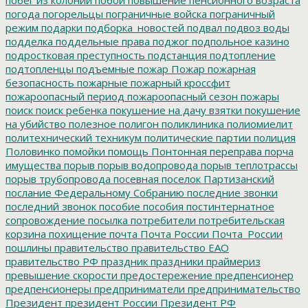
погода
погорельцы
пограничные войска
пограничный
режим
подарки
подборка_новостей
подвал
подвоз воды
подделка
поддельные права
поджог
подпольное казино
подростковая преступность
подстанция
подтопление
подтопленцы
подъемные
пожар
Пожар
пожарная
безопасность
пожарные
пожарный кроссфит
пожароопасный период
пожароопасный сезон
пожары
поиск
поиск ребенка
покушение на дачу взятки
покушение
на убийство
полезное
полигон
поликлиника
полиомиелит
политехнический техникум
политические партии
полиция
Половинко
помойки
помощь
Понтонная переправа
порча
имущества
порыв
порыв водопровода
порыв теплотрассы
порыв трубопровода
посевная
поселок Партизанский
послание Федеральному Собранию
последние звонки
последний звонок
пособие
пособия
постинтернатное
сопровождение
посылка
потребители
потребительская
корзина
похищение
почта
Почта России
Почта_России
пошлины
правительство
правительство ЕАО
правительство РФ
праздник
праздники
праймериз
превышение скорости
предостережение
предпенсионер
предпенсионеры
предприниматели
предпринимательство
Президент
президент России
Президент РФ