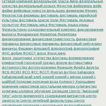
сетевая компания
федеральная трасса Амур
федеральные
средства
федеральный розыск
Федотов
фейерверк
фейк
фейки
фейковые новости
фельдшер
феминизм
Феникс
Феоктистов
фермеры
фестиваль
фестиваль еврейской
культуры
фестиваль красок Холи
Фестиваль ледовых
скульптур
Фестиваль мяса
Фестиваль языка идиш
Физкультурно-оздоровительный комплекс
фиксированная
выплата
Филармония
Филиппов
Филиппова
финансирование
финансовая грамотность
финансовая
пирамида
финансовые пирамиды
финансовый омбудсмен
финансы
Фишман
флешмоб
флюорограф
флюорография
ФНС
фобия
ФОКОТ
фонд
Фонд кино
фонд_защитники_отечества
фонтаны
формирование
комфортной городской среды\
форум
фотовыставка
фотоискусство
фотохудожники
Франция
Фрейд
фрукты
ФСБ
ФСИН
ФСО
ФСС
ФССП
Фургал
футбол
Хабаровск
Хабаровский край
хлеб
хоккей
хоккей с мячом
хоккей с
шайбой
Холдоми
холодная вода
Холокост
Хорошавин
хранение наркотиков
хрустальная менора
хулиганство
хулиганы
целевое обучение
Целищев
Центр "Амурский
тигр"
центр временного содержания мигрантов
центр
занятости
Центр лечебной физкультуры
Центр
управления регионом
центральное водоснабжение