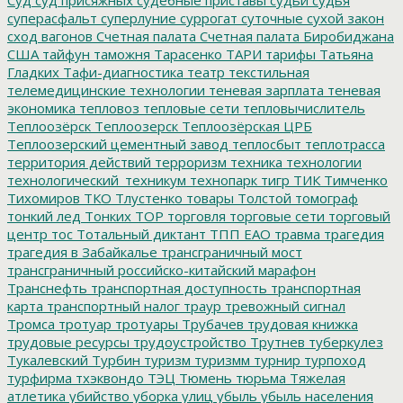
суперасфальт
суперлуние
суррогат
суточные
сухой закон
сход вагонов
Счетная палата
Счетная палата Биробиджана
США
тайфун
таможня
Тарасенко
ТАРИ
тарифы
Татьяна
Гладких
Тафи-диагностика
театр
текстильная
телемедицинские технологии
теневая зарплата
теневая
экономика
тепловоз
тепловые сети
тепловычислитель
Теплоозёрск
Теплоозерск
Теплоозёрская ЦРБ
Теплоозерский цементный завод
теплосбыт
теплотрасса
территория действий
терроризм
техника
технологии
технологический_техникум
технопарк
тигр
ТИК
Тимченко
Тихомиров
ТКО
Тлустенко
товары
Толстой
томограф
тонкий лед
Тонких
ТОР
торговля
торговые сети
торговый
центр
тос
Тотальный диктант
ТПП ЕАО
травма
трагедия
трагедия в Забайкалье
трансграничный мост
трансграничный российско-китайский марафон
Транснефть
транспортная доступность
транспортная
карта
транспортный налог
траур
тревожный сигнал
Тромса
тротуар
тротуары
Трубачев
трудовая книжка
трудовые ресурсы
трудоустройство
Трутнев
туберкулез
Тукалевский
Турбин
туризм
туризмм
турнир
турпоход
турфирма
тхэквондо
ТЭЦ
Тюмень
тюрьма
Тяжелая
атлетика
убийство
уборка улиц
убыль
убыль населения