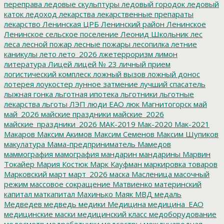
переправа
ледовые скульптуры
ледовый городок
ледовый
каток
ледоход
лекарства
лекарственные препараты
лекарство
Ленинская ЦРБ
Ленинский район
Ленинское
Ленинское сельское поселение
Леонид Школьник
лес
леса
лесной пожар
лесные пожары
лесопилка
летние
каникулы
лето
лето_2026
лжетерроризм
лимон
литература
Лицей
лицей № 23
личный прием
логистический комплеск
ложный вызов
ложный донос
лотерея
лоукостер
лунное затмение
лучший спасатель
лыжная гонка
льготная ипотека
льготники
льготные
лекарства
льготы
ЛЭП
люди ЕАО
люк
Магнитогорск
май
май_2026
майские праздники
майские_2026
майские_праздники_2026
МАК-2019
Мак-2020
Мак-2021
Макаров
Максим Акимов
Максим Семенов
Максим Шупиков
макулатура
Мама-предприниматель
Мамедов
маммография
мамография
мандарин
мандарины
Марвин
Токайер
Мария Костюк
Марк Кауфман
маркировка товаров
Марковский
март
март_2026
маска
Масленица
масочный
режим
массовое сокращение
Матвиенко
материнский
капитал
маткапитал
Махинько
Маяк
МВД
медаль
Медведев
медведь
медики
Медицина
медицина_ЕАО
медицинские маски
медицинский класс
медоборудование
медосмотр
медработники
медсестры
международная