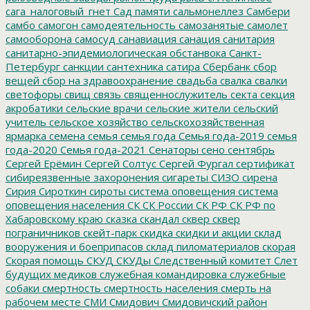
сага_налоговый_гнет
Сад памяти
сальмонеллез
Самбери
самбо
самогон
самодеятельность
самозанятые
самолет
самооборона
самосуд
санавиация
санация
санитария
санитарно-эпидемиологическая обстанвока
Санкт-
Петербург
санкции
сантехника
сатира
Сбербанк
сбор
вещей
сбор на здравоохранение
свадьба
свалка
свалки
светофоры
свищ
связь
священнослужитель
секта
секция
акробатики
сельские врачи
сельские жители
сельский
учитель
сельское хозяйство
сельскохозяйственная
ярмарка
семена
семья
семья года
Семья года-2019
семья
года-2020
Семья года-2021
Сенаторы
сено
сентябрь
Сергей Ерёмин
Сергей Солтус
Сергей Фургал
сертификат
сибиреязвенные захоронения
сигареты
СИЗО
сирена
Сирия
Сироткин
сироты
система оповещения
система
оповещения населения
СК
СК России
СК РФ
СК РФ по
Хабаровскому краю
сказка
скандал
сквер
сквер
пограничников
скейт-парк
скидка
скидки и акции
склад
вооружения и боеприпасов
склад пиломатериалов
скорая
Скорая помощь
СКУД
СКУДы
Следственный комитет
Слет
будущих медиков
служебная командировка
служебные
собаки
смертность
смертность населения
смерть на
рабочем месте
СМИ
Смидович
Смидовичский район