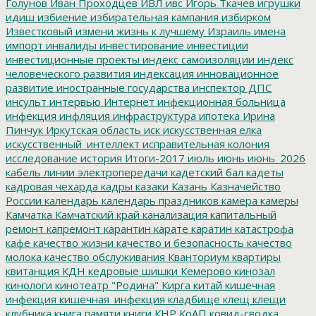
Голунов
Иван Проходцев
ИВЛ
ивс
Игорь Ткачев
игрушки
идиш
избиение
избирательная кампания
избирком
Известковый
измени жизнь к лучшему
Израиль
имена
импорт
инвалиды
инвестирование
инвестиции
инвестиционные проекты
индекс самоизоляции
индекс
человеческого развития
индексация
инновационное
развитие
иностранные государства
инспектор ДПС
инсульт
интервью
Интернет
инфекционная больница
инфекция
инфляция
инфраструктура
ипотека
Ирина
Пинчук
Иркутская область
иск
искусственная елка
искусственный_интеллект
исправительная колония
исследование
история
Итоги-2017
июль
июнь
июнь_2026
кабель линии электропередачи
кадетский бал
кадеты
кадровая чехарда
кадры
казаки
Казань
Казначейство
России
календарь
календарь праздников
камера
камеры
Камчатка
Камчатский край
канализация
капитальный
ремонт
капремонт
карантин
карате
каратин
катастрофа
кафе
качество жизни
качество и безопасность
качество
молока
качество обслуживания
Кванториум
квартиры
квитанция
КДН
кедровые шишки
Кемерово
кинозал
кинологи
кинотеатр "Родина"
Кирга
китай
кишечная
инфекция
кишечная_инфекция
кладбище
клещ
клещи
клубника
книга памяти
книги
КНР
КоАП
ковид-сводка