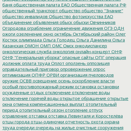
баня
общественная палата ЕАО
Общественная палата РФ
общественный транспорт
общество
общество "Знание"
общество инвалидов
Общество фотоискусства ЕАО
объединение
объявления
обыск
обыски
Овчинников
Огородова
ограбление
ограничение движения
ОГЭ
ОДН
ожоги
озеленение
окно
октябрь
Октябрьский район
Олег
Костюк
олимпиада
Ольга Голодец
Ольга Данилина
Ольга
Казанская
ОМОН
ОМП
ОМС
Омск
онкодиспансер
онкологическая служба
онкология
онлайн-концерт
ОНФ
ОНФ "Генеральная уборка"
опасные сайты
ОПГ
операция
должник
оплата труда
Оплот
оползень
оппозиция
оправдательный приговор
опровержение
опрос
оптимизация
ОПФР
ОРВИ
организация пчеловодов
оружие
ОСВВ
освещение
осень
оскорбление власти
особый противопожарный режим
остановка
остановки
осужденные
отдых
отключение
отключение воды
отключение горячей воды
открытое обращение
открытые
окна
отмена компенсационных выплат
отопительный
период
отопительный сезон
отопление
отпуск
отравление
отставка
отставка Левинталя и Коростелёва
отцы города
отцы-одиночки
отчетность
охота
охрана
труда
очереди
очередь на жилье
очистные сооружения