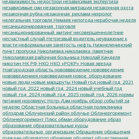
недвижимость
недострои
независимая экспертиза
независимые сми
незаконная миграция
незаконная охота
незаконная рубка
незаконная_реклама
некролог
нелегальная торговля
Немаев
непогода
нерабочая неделя
несанкционированная_торговля
несанкционированный_митинг
несовершеннолетние
несчастный случай
Нетрезвый водитель
неуважение к
власти
неформальная занятость
нефть
Нижнеленинский
пункт пропуска
Николаевка
николаевка_памятник
Николаевская районная больница
Николай Канделя
никотин
НК РФ
НКО
НКО «РОКР»
Новая звезда
Новгородская область
нововвведение
нововведение
нововведениея
нововведения
новое_оборудование
новые люди
новые маршруты
Новый год
новый год_2021
новый год_2022
новый год_2024
новый учебный год
новый_год_2024
новый_год_2025
новый_год_2026
нормы
питания
норовирус
Нотр-Дам
ноябрь
обзор событий за
неделю
Областная больница
областная поликлиника
облздрав
Облученский район
облучье
Облэнергоремонт
Облэнергоремонт Плюс
обман
оборудование
образ
образование
образовательные курсы
образовательные_организации
Обращение
обращения
граждан
обсерватор
обучение
общепит
общественная