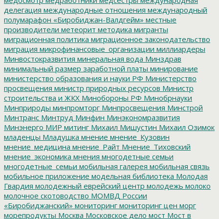
делегация
международные отношения
международный
полумарафон «Биробиджан-Валдгейм»
местные
производители
метеорит
методика
мигранты
миграционная политика
миграционное законодательство
миграция
микрофинансовые_организации
миллиардеры
Минвостокразвития
минеральная вода
Минздрав
минимальный размер заработной платы
минирование
министерство образования и науки РФ
Министерство
просвещения
министр природных ресурсов
Министр
строительства и ЖКХ
Минобороны РФ
Минобрнауки
Минприроды
минпромторг
Минпросвещения
Минстрой
Минтранс
Минтруд
Минфин
Минэкономразвития
Минэнерго
МИР
митинг
Михаил Мишустин
Михаил Озимок
младенцы
Младушка
мнение
мнение_Кузовин
мнение_медицина
мнение_Райт
Мнение_Тиховский
мнение_экономика
мнения
многодетные семьи
многодетные_семьи
мобильная галерея
мобильная связь
мобильное приложение
модельная библиотека
Молодая
Гвардия
молодежный еврейский центр
молодежь
молоко
молочное скотоводство
МОМВД России
«Биробиджанский»
мониторинг
мониторинг цен
морг
морепродукты
Москва
Московское дело
мост
Мост в