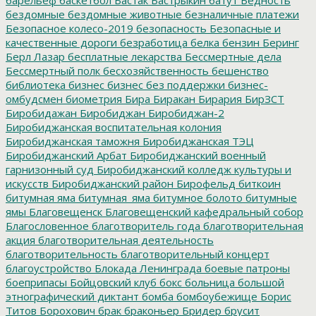
бездомные
бездомные животные
безналичные платежи
Безопасное колесо-2019
безопасность
Безопасные и
качественные дороги
безработица
белка
бензин
Беринг
Берл Лазар
бесплатные лекарства
Бессмертные дела
Бессмертный полк
бесхозяйственность
бешенство
библиотека
бизнес
бизнес без поддержки
бизнес-
омбудсмен
биометрия
Бира
Биракан
Бирария
БирЗСТ
Биробидажан
Биробиджан
Биробиджан-2
Биробиджанская воспитательная колония
Биробиджанская таможня
Биробиджанская ТЭЦ
Биробиджанский Арбат
Биробиджанский военный
гарнизонный суд
Биробиджанский колледж культуры и
искусств
Биробиджанский район
Бирофельд
биткоин
битумная яма
битумная_яма
битумное болото
битумные
ямы
Благовещенск
Благовещенский кафедральный собор
Благословенное
благотворитель года
благотворительная
акция
благотворительная деятельность
благотворительность
благотворительный концерт
благоустройство
Блокада Ленинграда
боевые патроны
боеприпасы
Бойцовский клуб
бокс
больница
большой
этнографический диктант
бомба
бомбоубежище
Борис
Титов
Борохович
брак
браконьер
Бридер
брусит