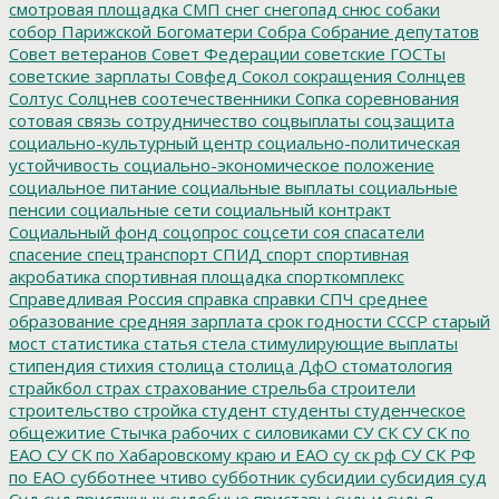
смотровая площадка
СМП
снег
снегопад
снюс
собаки
собор Парижской Богоматери
Собра
Собрание депутатов
Совет ветеранов
Совет Федерации
советские ГОСТы
советские зарплаты
Совфед
Сокол
сокращения
Солнцев
Солтус
Солцнев
соотечественники
Сопка
соревнования
сотовая связь
сотрудничество
соцвыплаты
соцзащита
социально-культурный центр
социально-политическая
устойчивость
социально-экономическое положение
социальное питание
социальные выплаты
социальные
пенсии
социальные сети
социальный контракт
Социальный фонд
соцопрос
соцсети
соя
спасатели
спасение
спецтранспорт
СПИД
спорт
спортивная
акробатика
спортивная площадка
спорткомплекс
Справедливая Россия
справка
справки
СПЧ
среднее
образование
средняя зарплата
срок годности
СССР
старый
мост
статистика
статья
стела
стимулирующие выплаты
стипендия
стихия
столица
столица ДфО
стоматология
страйкбол
страх
страхование
стрельба
строители
строительство
стройка
студент
студенты
студенческое
общежитие
Стычка рабочих с силовиками
СУ СК
СУ СК по
ЕАО
СУ СК по Хабаровскому краю и ЕАО
су ск рф
СУ СК РФ
по ЕАО
субботнее чтиво
субботник
субсидии
субсидия
суд
Суд
суд присяжных
судебные приставы
судьи
судья