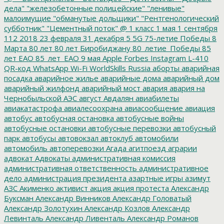
дела"
"железобетонные полицейские"
"ленивые"
малоимущие
"обманутые дольщики"
"Рентгенологический
субботник"
"Цементный поток"
@
1 класс
1 мая
1 сентября
112
2018
23 февраля
31 декабря
5
5G
75-летие Победы
8
Марта
80 лет
80 лет Биробиджану
80_летие_Победы
85
лет ЕАО
85_лет_ЕАО
9 мая
Apple
Forbes
Instagram
L-410
QR-код
WhatsApp
Wi-Fi
WorldSkills Russia
аборты
аварийная
посадка
аварийное жилье
аварийные дома
аварийный дом
аварийный жилфонд
аварийный мост
авария
авария на
Чернобыльской АЭС
август
Авдалян
авиабилеты
авиакатастрофа
авиалесоохрана
авиасообщение
авиация
автобус
автобусная остановка
автобусные войны
автобусные остановки
автобусные перевозки
автобусный
парк
автобусы
автовокзал
автоклуб
автомобили
автомобиль
автоперевозки
Агада
агитпоезд
аграрии
адвокат
Адвокаты
административная комиссия
административная ответственность
административное
дело
администрация президента
азартные игры
азимут
АЗС
Акименко
активист
акция
акция протеста
Александр
Буксман
Александр Винников
Александр Головатый
Александр Золотухин
Александр Козлов
Александр
Левинталь
Александр Ливенталь
Александр Романов