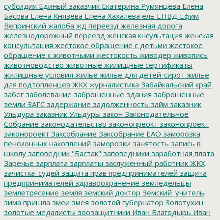
субсидия
Единый заказчик
Екатерина Румянцева
Елена
Басова
Елена Князева
Елена Хахалева
ель
ЕНВД
Ефим
Вепринский
жалоба
жд переезд
железная дорога
железнодорожный переезд
женская кнсультация
женская
консультация
жестокое обращение с детьми
жестокое
обращение с животными
жестокость
живодер
живопись
животноводство
животные
жилищные сертификаты
жилищные условия
жилье
жилье для детей-сирот
жильё
для подтопленцев
ЖКХ
журналистика
Забайкальский край
забег
заболевание
заброшенные здания
заброшенные
земли
ЗАГС
задержание
задолженность
займ
заказник
Ульдура
заказник Ульдуры
закон
Законодательное
Собрание
законодательство
законопреокт
законопроект
законороект
Заксобрание
Заксобрание ЕАО
заморозка
пенсионных накоплений
заморозки
занятость
запись в
школу
заповедник "Бастак"
заповедники
заработная плата
Заречье
зарплата
зарплаты
заслуженный работник ЖКХ
зачистка_судей
защита прав предпринимателей
защита
предпринимателей
здравоохранение
земледельцы
землетрясение
земля
земский доктор
Земский_учитель
зима пришла
змеи
змея
золотой губернатор
Золотухин
золотые медалисты
зоозащитники
Иван Благодырь
Иван