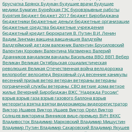
брусчатка
Брянск
Будукан
будущие врачи
будущие
медики
Бумагин
Бурейская ГЭС
буровзрывные работы
Бурятия
Бюджет
бюджет 2017
бюджет Биробиджана
бюджетники
бюджетные деньги
бюджетные организации
бюджетные средства
бюджетные учреждения
бюджетный кредит
бюрократия
В. Путин
В.И. Ленин
Вадим Зингман
вакцина
вакцинация
Валдгейм
Валдгеймский детдом
валежник
Валентин Брусиловский
Валентин Коровин
Валентина Матвиенко
Валерий
Дранников
вандализм
вандалы
Васильева
ВВО
ВВП
Вебер
Великан
Великая Октябрьская социалистическая
революция
Великая Отечественная война
велодорожка
велопробег
велосипед
Верховный суд
весенние каникулы
весенний призыв
ветер
ветеран
ветераны
ветераны
пограничной службы
ветераны_СВО
ветхие дома
ветхое
жилье
Вечерний Биробиджан
ВЖС "Надежда России"
взрыв
взрыв газа
взрыв газового баллона
взрыв
метеорита
взятка
взятки
видеокамеры
видеорегистратор
Виктор Ишавев
Виктор Ишаев
Виктор Орёл
Виктор
Солнцев
викторина
Винников
вице-премьер
ВИЧ
ВККС
Владивосток
Владимир Марковский
Владимир Мишустин
Владимир Путин
Владимир Сахаровский
Владимир Якушев