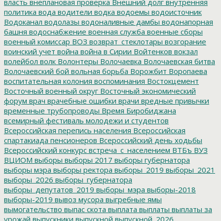
власть
внеплановая проверка
Внешний долг
внутренняя
политика
вода
водители
водка
водоемы
водоисточник
Водоканал
водолазы
водоналивные дамбы
водонапорная
башня
водоснабжение
военная служба
военные сборы
военный комиссар
ВОЗ
возврат_стеклотары
возгорание
воинский учет
война
война в Сирии
Войтенков
вокзал
волейбол
волк
Волонтеры
Волочаевка
Волочаевская битва
Волочаевский бой
вольная борьба
Ворожбит
Воропаева
воспитательная колония
воспоминания
Востокцемент
Восточный военный округ
Восточный экономический
форум
врач
врачебные ошибки
врачи
вредные привычки
временные трубопроводы
Время Биробиджана
всемирный фестиваль молодежи и студентов
Всероссийская перепись населения
Всероссийская
спартакиада пенсионеров
Всероссийский день ходьбы
Всероссийский конкурс
встреча_с_населением
ВТБъ
ВУЗ
ВЦИОМ
выборы
выборы 2017
выборы губернатора
выборы мэра
выборы ректора
выборы_2019
выборы_2021
выборы_2026
выборы_губернатора
выборы_депутатов_2019
выборы_мэра
выборы-2018
выборы-2019
вывоз мусора
выгребные ямы
вымогательство
выпас скота
выплата
выплаты
выплаты за
урожай
выпускники
выпускной
выпускной_2026