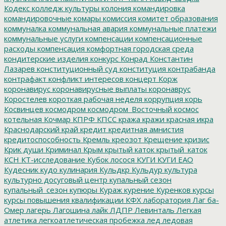
Кодекс
колледж культуры
колония
командировка
командировочные
комары
комиссия
комитет образования
коммуналка
коммунальная авария
коммунальные платежи
коммунальные услуги
компенсации
компенсационные
расходы
компенсация
комфортная городская среда
кондитерские изделия
конкурс
Конрад
Константин
Лазарев
конституционный суд
конституция
контрабанда
контрафакт
конфликт интересов
концерт
Корж
коронавирус
коронавирусные выплаты
коронаврус
Коростелев
короткая рабочая неделя
коррупция
корь
Косвинцев
космодром
космодром_Восточный
космос
котельная
Кочмар
КПРФ
КПСС
кража
кражи
красная икра
Краснодарский край
кредит
кредитная амнистия
кредитоспособность
Кремль
креозот
Крещение
кризис
Крик души
Криминал
Крым
крытый каток
крытый_каток
КСН
КТ-исследование
Кубок лосося
КУГИ
КУГИ ЕАО
Кудесник
кудо
кулинария
Кульдкр
Кульдур
культура
культурно досуговый центр
купальный сезон
купальный_сезон
купюры
Кураж
курение
Куренков
курсы
курсы повышения квалификации
КФХ
лаборатория
Лаг ба-
Омер
лагерь
Лагошина
лайк
ЛДПР
Левинталь
Легкая
атлетика
легкоатлетическая пробежка
лед
ледовая