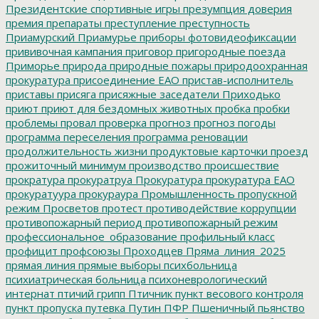
Президентские спортивные игры
презумпция доверия
премия
препараты
преступление
преступность
Приамурский
Приамурье
приборы фотовидеофиксации
прививочная кампания
приговор
пригородные поезда
Приморье
природа
природные пожары
природоохранная
прокуратура
присоединение ЕАО
пристав-исполнитель
приставы
присяга
присяжные заседатели
Приходько
приют
приют для бездомных животных
пробка
пробки
проблемы
провал
проверка
прогноз
прогноз погоды
программа переселения
программа реновации
продолжительность жизни
продуктовые карточки
проезд
прожиточный минимум
производство
происшествие
прократура
прокуратруа
Прокуратура
прокуратура ЕАО
прокуратуура
прокураура
Промышленность
пропускной
режим
Просветов
протест
противодействие коррупции
противопожарный период
противопожарный режим
профессиональное_образование
профильный класс
профицит
профсоюзы
Проходцев
Пряма_линия_2025
прямая линия
прямые выборы
психбольница
психиатрическая больница
психоневрологический
интернат
птичий грипп
Птичник
пункт весового контроля
пункт пропуска
путевка
Путин
ПФР
Пшеничный
пьянство