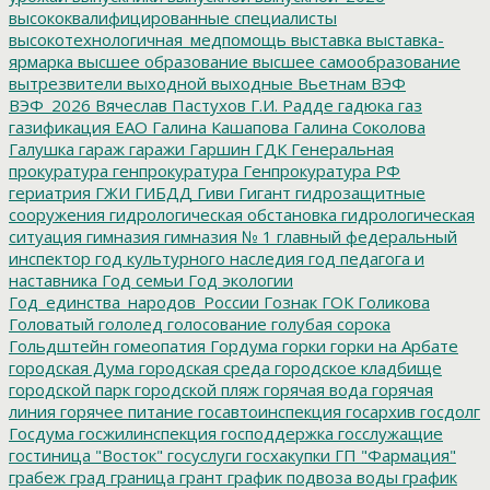
высококвалифицированные специалисты
высокотехнологичная_медпомощь
выставка
выставка-
ярмарка
высшее образование
высшее самообразование
вытрезвители
выходной
выходные
Вьетнам
ВЭФ
ВЭФ_2026
Вячеслав Пастухов
Г.И. Радде
гадюка
газ
газификация ЕАО
Галина Кашапова
Галина Соколова
Галушка
гараж
гаражи
Гаршин
ГДК
Генеральная
прокуратура
генпрокуратура
Генпрокуратура РФ
гериатрия
ГЖИ
ГИБДД
Гиви
Гигант
гидрозащитные
сооружения
гидрологическая обстановка
гидрологическая
ситуация
гимназия
гимназия № 1
главный федеральный
инспектор
год культурного наследия
год педагога и
наставника
Год семьи
Год экологии
Год_единства_народов_России
Гознак
ГОК
Голикова
Головатый
гололед
голосование
голубая сорока
Гольдштейн
гомеопатия
Гордума
горки
горки на Арбате
городская Дума
городская среда
городское кладбище
городской парк
городской пляж
горячая вода
горячая
линия
горячее питание
госавтоинспекция
госархив
госдолг
Госдума
госжилинспекция
господдержка
госслужащие
гостиница "Восток"
госуслуги
госхакупки
ГП "Фармация"
грабеж
град
граница
грант
график подвоза воды
график