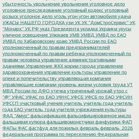
убыточность
увольнение
увольнения
уголовное дело
уголовное преследование
уголовный кодекс
уголовный
розыск
уголоное дело
уголь
угон
угон автомобиля
удача
УЖАСЫ НАШЕГО ГОРОДКА
узи
УК
УК "ДомСтроСервис"
УК
"Монарх"
УК РФ
указ Президента
укладка
Украина
укусы
уличное освещение
Улюкаев
УМВ
УМВД
УМВД по ЕАО
УМВД по Хабаровскому краю
УМВД России по ЕАО
уполномоченный по правам предпринимателей
уполномоченный по правам ребенка
уполномоченный по
правам человека
управление административными
зданиями
Управление ЖКХ мэрии города
управление
здравоохранения
управление культуры
управление по
опеке и попечительству
управляющая компания
управляющие компании
уровень жизни
условия труда
УТ
МВД России по ДФО
утечка
утраченный урожай
утро с
"@"
УФАС
УФАС по ЕАО
УФНС
УФСБ
УФСБ по ЕАО
УФСИН
УФССП
участковый
учения
учитель
учитель года
учитель
года ЕАО
учитель_года
учителя
учреждения культуры
ФАД "Амур"
фальсификация
фальсифицированное масло
фальшивая купюра
фальшивомонетчики
фанфурики
ФАП
ФАПы
ФАС
фастфуд для пожилых
февраль
февраль_2026
федеральная программа по переселению
Федеральная