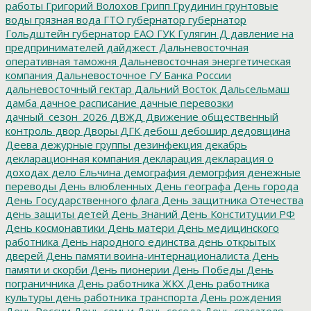
работы
Григорий Волохов
Грипп
Грудинин
грунтовые
воды
грязная вода
ГТО
губернатор
губернатор
Гольдштейн
губернатор ЕАО
ГУК
Гулягин
Д
давление на
предпринимателей
дайджест
Дальневосточная
оперативная таможня
Дальневосточная энергетическая
компания
Дальневосточное ГУ Банка России
дальневосточный гектар
Дальний Восток
Дальсельмаш
дамба
дачное расписание
дачные перевозки
дачный_сезон_2026
ДВЖД
Движение общественный
контроль
двор
Дворы
ДГК
дебош
дебошир
дедовщина
Деева
дежурные группы
дезинфекция
декабрь
декларационная компания
декларация
декларация о
доходах
дело Ельчина
демография
демогрфия
денежные
переводы
День влюбленных
День географа
День города
День Государственного флага
День защитника Отечества
день защиты детей
День Знаний
День Конституции РФ
День космонавтики
День матери
День медицинского
работника
День народного единства
день открытых
дверей
День памяти воина-интернационалиста
День
памяти и скорби
День пионерии
День Победы
День
пограничника
День работника ЖКХ
День работника
культуры
день работника транспорта
День рождения
День России
День семьи
День соседа
День спасателя