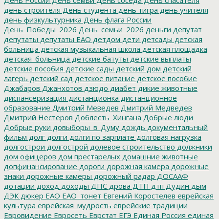
день строителя
День студента
день тигра
день учителя
день физкультурника
День флага России
День_Победы_2026
День_семьи_2026
деньги
депутат
депутаты
депутаты ЕАО
детдом
дети
детсады
детская
больница
детская музыкальная школа
детская площадка
детская_больница
детские батуты
детские выплаты
детские пособия
детские сады
детский дом
детский
лагерь
детский сад
детское питание
детское пособие
Джабаров
Джанхотов
дзюдо
диабет
дикие животные
диспансеризация
дистанционка
дистанционное
образование
Дмитрий Меведев
Дмитрий Медведев
Дмитрий Нестеров
Доблесть_Хингана
Добрые люди
Добрые руки
довыборы_в_Думу
дождь
документальный
фильм
долг
долги
долги по зарплате
долговая нагрузка
долгострои
долгострой
долевое строительство
должники
дом офицеров
дом престарелых
домашние животные
допфинансирование
дороги
дорожная камера
дорожные
знаки
дорожные камеры
дорожный радар
ДОСААФ
дотации
доход
доходы
ДПС
дрова
ДТП
дтп
Дудин
дым
ДЭК
дюкер
ЕАО
ЕАО_тонет
Евгений Коростелев
еврейская
культура
еврейская_мудрость
еврейские традиции
Евровидение
Евросеть
Еврстат
ЕГЭ
Единая Россия
единая