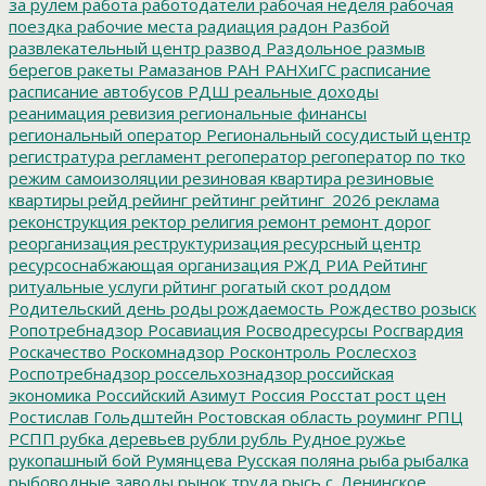
за рулем
работа
работодатели
рабочая неделя
рабочая
поездка
рабочие места
радиация
радон
Разбой
развлекательный центр
развод
Раздольное
размыв
берегов
ракеты
Рамазанов
РАН
РАНХиГС
расписание
расписание автобусов
РДШ
реальные доходы
реанимация
ревизия
региональные финансы
региональный оператор
Региональный сосудистый центр
регистратура
регламент
регоператор
регоператор по тко
режим самоизоляции
резиновая квартира
резиновые
квартиры
рейд
рейинг
рейтинг
рейтинг_2026
реклама
реконструкция
ректор
религия
ремонт
ремонт дорог
реорганизация
реструктуризация
ресурсный центр
ресурсоснабжающая организация
РЖД
РИА Рейтинг
ритуальные услуги
рйтинг
рогатый скот
роддом
Родительский день
роды
рождаемость
Рождество
розыск
Ропотребнадзор
Росавиация
Росводресурсы
Росгвардия
Роскачество
Роскомнадзор
Росконтроль
Рослесхоз
Роспотребнадзор
россельхознадзор
российская
экономика
Российский Азимут
Россия
Росстат
рост цен
Ростислав Гольдштейн
Ростовская область
роуминг
РПЦ
РСПП
рубка деревьев
рубли
рубль
Рудное
ружье
рукопашный бой
Румянцева
Русская поляна
рыба
рыбалка
рыбоводные заводы
рынок труда
рысь
с. Ленинское