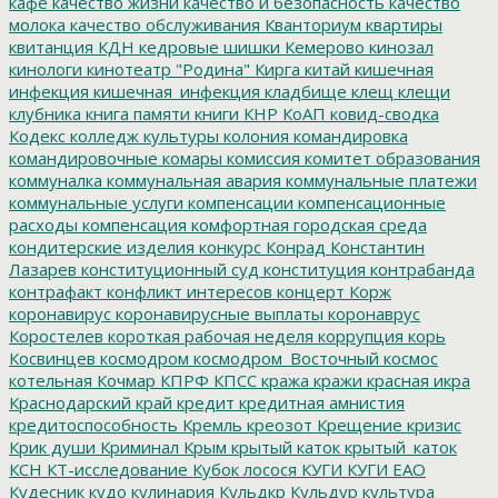
кафе
качество жизни
качество и безопасность
качество
молока
качество обслуживания
Кванториум
квартиры
квитанция
КДН
кедровые шишки
Кемерово
кинозал
кинологи
кинотеатр "Родина"
Кирга
китай
кишечная
инфекция
кишечная_инфекция
кладбище
клещ
клещи
клубника
книга памяти
книги
КНР
КоАП
ковид-сводка
Кодекс
колледж культуры
колония
командировка
командировочные
комары
комиссия
комитет образования
коммуналка
коммунальная авария
коммунальные платежи
коммунальные услуги
компенсации
компенсационные
расходы
компенсация
комфортная городская среда
кондитерские изделия
конкурс
Конрад
Константин
Лазарев
конституционный суд
конституция
контрабанда
контрафакт
конфликт интересов
концерт
Корж
коронавирус
коронавирусные выплаты
коронаврус
Коростелев
короткая рабочая неделя
коррупция
корь
Косвинцев
космодром
космодром_Восточный
космос
котельная
Кочмар
КПРФ
КПСС
кража
кражи
красная икра
Краснодарский край
кредит
кредитная амнистия
кредитоспособность
Кремль
креозот
Крещение
кризис
Крик души
Криминал
Крым
крытый каток
крытый_каток
КСН
КТ-исследование
Кубок лосося
КУГИ
КУГИ ЕАО
Кудесник
кудо
кулинария
Кульдкр
Кульдур
культура