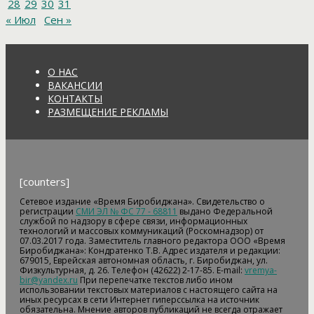
28
29
30
31
« Июл
Сен »
О НАС
ВАКАНСИИ
КОНТАКТЫ
РАЗМЕЩЕНИЕ РЕКЛАМЫ
[counters]
Сетевое издание «Время Биробиджана». Свидетельство о
регистрации
СМИ ЭЛ № ФС 77 - 68811
выдано Федеральной
службой по надзору в сфере связи, информационных
технологий и массовых коммуникаций (Роскомнадзор) от
07.03.2017 года. Заместитель главного редактора ООО «Время
Биробиджана»: Кондратенко Т.В. Адрес издателя и редакции:
679015, Еврейская автономная область, г. Биробиджан, ул.
Физкультурная, д. 26. Телефон (42622) 2-17-85. E-mail:
vremya-
bir@yandex.ru
При перепечатке текстов либо ином
использовании текстовых материалов с настоящего сайта на
иных ресурсах в сети Интернет гиперссылка на источник
обязательна. Мнение авторов публикаций не всегда отражает