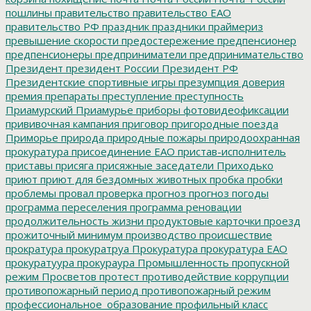
пошлины
правительство
правительство ЕАО
правительство РФ
праздник
праздники
праймериз
превышение скорости
предостережение
предпенсионер
предпенсионеры
предприниматели
предпринимательство
Президент
президент России
Президент РФ
Президентские спортивные игры
презумпция доверия
премия
препараты
преступление
преступность
Приамурский
Приамурье
приборы фотовидеофиксации
прививочная кампания
приговор
пригородные поезда
Приморье
природа
природные пожары
природоохранная
прокуратура
присоединение ЕАО
пристав-исполнитель
приставы
присяга
присяжные заседатели
Приходько
приют
приют для бездомных животных
пробка
пробки
проблемы
провал
проверка
прогноз
прогноз погоды
программа переселения
программа реновации
продолжительность жизни
продуктовые карточки
проезд
прожиточный минимум
производство
происшествие
прократура
прокуратруа
Прокуратура
прокуратура ЕАО
прокуратуура
прокураура
Промышленность
пропускной
режим
Просветов
протест
противодействие коррупции
противопожарный период
противопожарный режим
профессиональное_образование
профильный класс