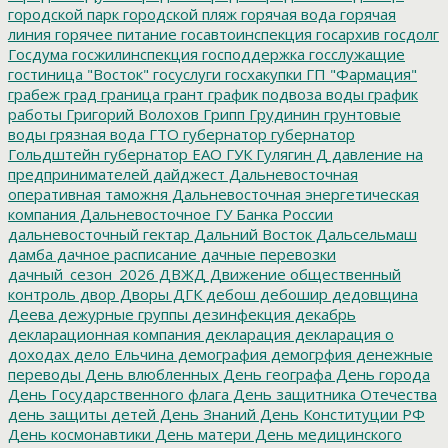
городской парк
городской пляж
горячая вода
горячая
линия
горячее питание
госавтоинспекция
госархив
госдолг
Госдума
госжилинспекция
господдержка
госслужащие
гостиница "Восток"
госуслуги
госхакупки
ГП "Фармация"
грабеж
град
граница
грант
график подвоза воды
график
работы
Григорий Волохов
Грипп
Грудинин
грунтовые
воды
грязная вода
ГТО
губернатор
губернатор
Гольдштейн
губернатор ЕАО
ГУК
Гулягин
Д
давление на
предпринимателей
дайджест
Дальневосточная
оперативная таможня
Дальневосточная энергетическая
компания
Дальневосточное ГУ Банка России
дальневосточный гектар
Дальний Восток
Дальсельмаш
дамба
дачное расписание
дачные перевозки
дачный_сезон_2026
ДВЖД
Движение общественный
контроль
двор
Дворы
ДГК
дебош
дебошир
дедовщина
Деева
дежурные группы
дезинфекция
декабрь
декларационная компания
декларация
декларация о
доходах
дело Ельчина
демография
демогрфия
денежные
переводы
День влюбленных
День географа
День города
День Государственного флага
День защитника Отечества
день защиты детей
День Знаний
День Конституции РФ
День космонавтики
День матери
День медицинского