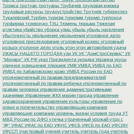
Тромса
тротуар
тротуары
Трубачев
трудовая книжка
трудовые ресурсы
трудоустройство
Трутнев
туберкулез
Тукалевский
Турбин
туризм
туризмм
турнир
турпоход
турфирма
тхэквондо
ТЭЦ
Тюмень
тюрьма
Тяжелая
атлетика
убийство
уборка улиц
убыль
убыль населения
убыточность
увольнение
увольнения
уголовное дело
уголовное преследование
уголовный кодекс
уголовный
розыск
уголоное дело
уголь
угон
угон автомобиля
удача
УЖАСЫ НАШЕГО ГОРОДКА
узи
УК
УК "ДомСтроСервис"
УК
"Монарх"
УК РФ
указ Президента
укладка
Украина
укусы
уличное освещение
Улюкаев
УМВ
УМВД
УМВД по ЕАО
УМВД по Хабаровскому краю
УМВД России по ЕАО
уполномоченный по правам предпринимателей
уполномоченный по правам ребенка
уполномоченный по
правам человека
управление административными
зданиями
Управление ЖКХ мэрии города
управление
здравоохранения
управление культуры
управление по
опеке и попечительству
управляющая компания
управляющие компании
уровень жизни
условия труда
УТ
МВД России по ДФО
утечка
утраченный урожай
утро с
"@"
УФАС
УФАС по ЕАО
УФНС
УФСБ
УФСБ по ЕАО
УФСИН
УФССП
участковый
учения
учитель
учитель года
учитель