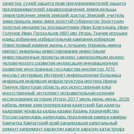
зачистка_судей
защита прав предпринимателей
защита
предпринимателей
здравоохранение
земледельцы
землетрясение
земля
земский доктор
Земский_учитель
зима пришла
змеи
змея
золотой губернатор
Золотухин
золотые медалисты
зоозащитники
Иван Благодырь
Иван
Голунов
Иван Проходцев
ИВЛ
ивс
Игорь Ткачев
игрушки
идиш
избиение
избирательная кампания
избирком
Известковый
измени жизнь к лучшему
Израиль
имена
импорт
инвалиды
инвестирование
инвестиции
инвестиционные проекты
индекс самоизоляции
индекс
человеческого развития
индексация
инновационное
развитие
иностранные государства
инспектор ДПС
инсульт
интервью
Интернет
инфекционная больница
инфекция
инфляция
инфраструктура
ипотека
Ирина
Пинчук
Иркутская область
иск
искусственная елка
искусственный_интеллект
исправительная колония
исследование
история
Итоги-2017
июль
июнь
июнь_2026
кабель линии электропередачи
кадетский бал
кадеты
кадровая чехарда
кадры
казаки
Казань
Казначейство
России
календарь
календарь праздников
камера
камеры
Камчатка
Камчатский край
канализация
капитальный
ремонт
капремонт
карантин
карате
каратин
катастрофа