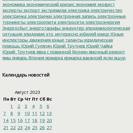
экономика
экономический кризис
экономия
экофест
эксперты
экспорт
экстремизм
электрика
электричество
электричка
электрички
электронная запись
электронные
турникеты
электроплита
электросети
электроэнергия
Энергосбыт
энерготарифы
энкаунтер
эпидемиологическая
ситуация
эпидемия
это_интересно
юбилей
юмор
Юные
инспекторы движения
юные таланты
юридическая
помощь
Юрий Гулягин
Юрий Трутнев
Юрий Чайка
Юрий_Трутнев
явка с повинной
Якунин
ямочный ремонт
ямы
январь
Япония
ярмарка
ярмарка вакансий
ясли
ящур
Календарь новостей
Август 2023
Пн
Вт
Ср
Чт
Пт
Сб
Вс
1
2
3
4
5
6
7
8
9
10
11
12
13
14
15
16
17
18
19
20
21
22
23
24
25
26
27