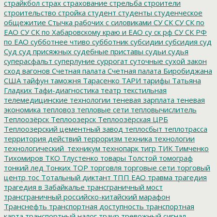
страйкбол
страх
страхование
стрельба
строители
строительство
стройка
студент
студенты
студенческое
общежитие
Стычка рабочих с силовиками
СУ СК
СУ СК по
ЕАО
СУ СК по Хабаровскому краю и ЕАО
су ск рф
СУ СК РФ
по ЕАО
субботнее чтиво
субботник
субсидии
субсидия
суд
Суд
суд присяжных
судебные приставы
судьи
судья
суперасфальт
суперлуние
суррогат
суточные
сухой закон
сход вагонов
Счетная палата
Счетная палата Биробиджана
США
тайфун
таможня
Тарасенко
ТАРИ
тарифы
Татьяна
Гладких
Тафи-диагностика
театр
текстильная
телемедицинские технологии
теневая зарплата
теневая
экономика
тепловоз
тепловые сети
тепловычислитель
Теплоозёрск
Теплоозерск
Теплоозёрская ЦРБ
Теплоозерский цементный завод
теплосбыт
теплотрасса
территория действий
терроризм
техника
технологии
технологический_техникум
технопарк
тигр
ТИК
Тимченко
Тихомиров
ТКО
Тлустенко
товары
Толстой
томограф
тонкий лед
Тонких
ТОР
торговля
торговые сети
торговый
центр
тос
Тотальный диктант
ТПП ЕАО
травма
трагедия
трагедия в Забайкалье
трансграничный мост
трансграничный российско-китайский марафон
Транснефть
транспортная доступность
транспортная
карта
транспортный налог
траур
тревожный сигнал