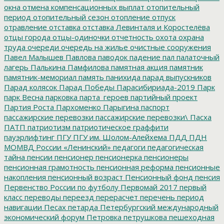
окна
отмена компенсационных выплат
отопительный
период
отопительный сезон
отопление
отпуск
отравление
отставка
отставка Левинталя и Коростелёва
отцы города
отцы-одиночки
отчетность
охота
охрана
труда
очереди
очередь на жилье
очистные сооружения
Павел Малышев
Павлова
паводок
падение
пал
палаточный
лагерь
Палькина
Памфилова
памятная акция
памятник
памятник-мемориал
память
панихида
парад выпускников
Парад колясок
Парад Победы
Парасибириада-2019
Парк
парк Весна
парковка
парта_героев
партийный проект
Партия Роста
Пархоменко
Парыгина
паспорт
пассажирские перевозки
пассажирские перевозки\
Пасха
ПАТП
патриотизм
патриотическое граффити
пауэрлифтинг
ПГУ
ПГУ им. Шолом-Алейхема
ПДД
ПДН
МОМВД России «Ленинский»
педагоги
педагогическая
тайна
пенсии
пенсионер
пенсионерка
пенсионеры
пенсионная грамотность
пенсионная реформа
пенсионные
накопления
пенсионный возраст
Пенсионный фонд
пенсия
Первенство России по футболу
Первомай 2017
первый
класс
переводы
переезд
перерасчет
перечень
период
навигации
Песах
петарда
Петербургский международный
экономический форум
Петровка
петрушкова
пешеходная