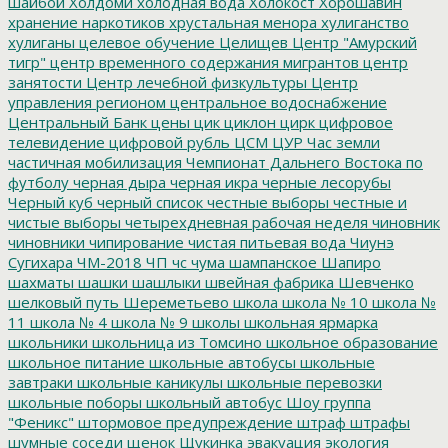
шайбой
Холдоми
холодная вода
Холокост
Хорошавин
хранение наркотиков
хрустальная менора
хулиганство
хулиганы
целевое обучение
Целищев
Центр "Амурский
тигр"
центр временного содержания мигрантов
центр
занятости
Центр лечебной физкультуры
Центр
управления регионом
центральное водоснабжение
Центральный Банк
цены
цик
циклон
цирк
цифровое
телевидение
цифровой рубль
ЦСМ
ЦУР
Час земли
частичная мобилизация
Чемпионат Дальнего Востока по
футболу
черная дыра
черная икра
черные лесорубы
Черный куб
черный список
честные выборы
честные и
чистые выборы
четырехдневная рабочая неделя
чиновник
чиновники
чипирование
чистая питьевая вода
Чиунэ
Сугихара
ЧМ-2018
ЧП
чс
чума
шампанское
Шапиро
шахматы
шашки
шашлыки
швейная фабрика
Шевченко
шелковый путь
Шереметьево
школа
школа № 10
школа №
11
школа № 4
школа № 9
школы
школьная ярмарка
школьники
школьница из Томсино
школьное образование
школьное питание
школьные автобусы
школьные
завтраки
школьные каникулы
школьные перевозки
школьные поборы
школьный автобус
Шоу группа
"Феникс"
штормовое предупреждение
штраф
штрафы
шумные соседи
щенок
Щукинка
эвакуация
экология