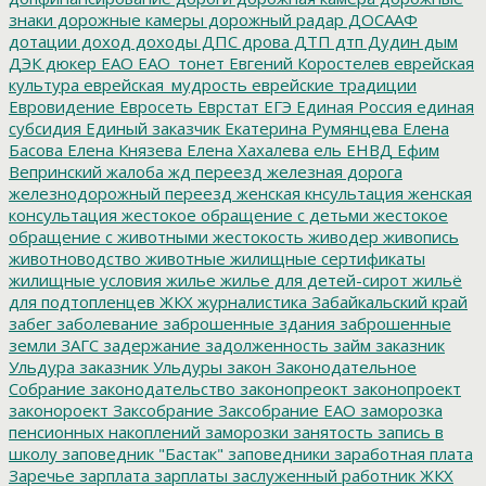
знаки
дорожные камеры
дорожный радар
ДОСААФ
дотации
доход
доходы
ДПС
дрова
ДТП
дтп
Дудин
дым
ДЭК
дюкер
ЕАО
ЕАО_тонет
Евгений Коростелев
еврейская
культура
еврейская_мудрость
еврейские традиции
Евровидение
Евросеть
Еврстат
ЕГЭ
Единая Россия
единая
субсидия
Единый заказчик
Екатерина Румянцева
Елена
Басова
Елена Князева
Елена Хахалева
ель
ЕНВД
Ефим
Вепринский
жалоба
жд переезд
железная дорога
железнодорожный переезд
женская кнсультация
женская
консультация
жестокое обращение с детьми
жестокое
обращение с животными
жестокость
живодер
живопись
животноводство
животные
жилищные сертификаты
жилищные условия
жилье
жилье для детей-сирот
жильё
для подтопленцев
ЖКХ
журналистика
Забайкальский край
забег
заболевание
заброшенные здания
заброшенные
земли
ЗАГС
задержание
задолженность
займ
заказник
Ульдура
заказник Ульдуры
закон
Законодательное
Собрание
законодательство
законопреокт
законопроект
законороект
Заксобрание
Заксобрание ЕАО
заморозка
пенсионных накоплений
заморозки
занятость
запись в
школу
заповедник "Бастак"
заповедники
заработная плата
Заречье
зарплата
зарплаты
заслуженный работник ЖКХ