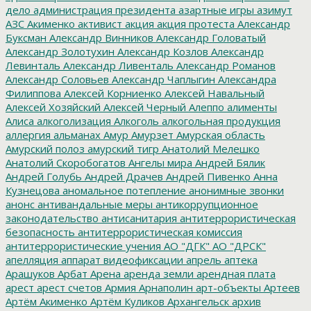
дело
администрация президента
азартные игры
азимут
АЗС
Акименко
активист
акция
акция протеста
Александр
Буксман
Александр Винников
Александр Головатый
Александр Золотухин
Александр Козлов
Александр
Левинталь
Александр Ливенталь
Александр Романов
Александр Соловьев
Александр Чаплыгин
Александра
Филиппова
Алексей Корниенко
Алексей Навальный
Алексей Хозяйский
Алексей Черный
Алеппо
алименты
Алиса
алкоголизация
Алкоголь
алкогольная продукция
аллергия
альманах
Амур
Амурзет
Амурская область
Амурский полоз
амурский тигр
Анатолий Мелешко
Анатолий Скоробогатов
Ангелы мира
Андрей Бялик
Андрей Голубь
Андрей Драчев
Андрей Пивенко
Анна
Кузнецова
аномальное потепление
анонимные звонки
анонс
антивандальные меры
антикоррупционное
законодательство
антисанитария
антитеррористическая
безопасность
антитеррористическая комиссия
антитеррористические учения
АО "ДГК"
АО "ДРСК"
апелляция
аппарат видеофиксации
апрель
аптека
Арашуков
Арбат
Арена
аренда земли
арендная плата
арест
арест счетов
Армия
Арнаполин
арт-объекты
Артеев
Артём Акименко
Артём Куликов
Архангельск
архив