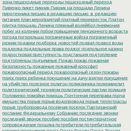
зона
пешеходные переходы
пешеходный переход
Пивенко
пикет
пикник
Пикник на площади Ленина
пиротехника
письмо в редакцию
письмо_в_редакцию
питание
план мероприятий
платный перекресток
Платон
плитка
площадь Ленина
пляжный волейбол
пневмония
побег из колонии
побои
повышение пенсионного возраста
погода
погорельцы
пограничные войска
пограничный
режим
подарки
подборка_новостей
подвал
подвоз воды
подделка
поддельные права
поджог
подпольное казино
подростковая преступность
подстанция
подтопление
подтопленцы
подъемные
Пожар
пожар
пожарная
безопасность
пожарные
пожарный кроссфит
пожароопасный период
пожароопасный сезон
пожары
поиск
поиск ребенка
покушение на дачу взятки
покушение
на убийство
полезное
полигон
поликлиника
полиомиелит
политехнический техникум
политические партии
полиция
Половинко
помойки
помощь
Понтонная переправа
порча
имущества
порыв
порыв водопровода
порыв теплотрассы
порыв трубопровода
посевная
поселок Партизанский
послание Федеральному Собранию
последние звонки
последний звонок
пособие
пособия
постинтернатное
сопровождение
посылка
потребители
потребительская
корзина
похищение
почта
Почта России
Почта_России