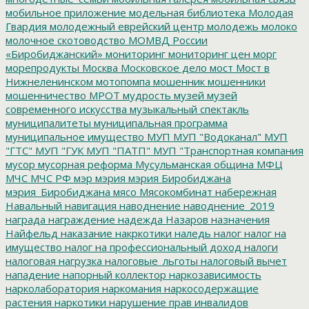
мобильное приложение
модельная библиотека
Молодая
Гвардия
молодежный еврейский центр
молодежь
молоко
молочное скотоводство
МОМВД России
«Биробиджанский»
мониторинг
мониторинг цен
морг
морепродукты
Москва
Московское дело
мост
Мост в
Нижнеленинском
мотопомпа
мошенник
мошенники
мошенничество
МРОТ
мудрость
музей
музей
современного искусства
музыкальный спектакль
муниципалитеты
муниципальная программа
муниципальное имущество
МУП
МУП "Водоканал"
МУП
"ГТС"
МУП "ГУК
МУП "ПАТП"
МУП "Транспортная компания
мусор
мусорная реформа
Мусульманская община
МФЦ
МЧС
МЧС РФ
мэр
мэрия
мэрия Биробиджана
мэрия_Биробиджана
мясо
Мясокомбинат
набережная
Навальный
навигация
наводнение
наводнение_2019
награда
награждение
надежда
Назаров
назначения
Найфельд
наказание
накркотики
наледь
налог
налог на
имущество
налог на профессиональный доход
налоги
налоговая нагрузка
налоговые_льготы
налоговый вычет
нападение
напорный коллектор
наркозависимость
нарколаборатория
наркомания
наркосодержащие
растения
наркотики
нарушение прав инвалидов