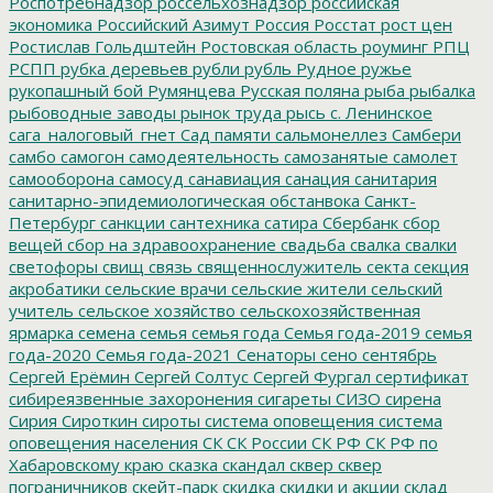
Роспотребнадзор
россельхознадзор
российская
экономика
Российский Азимут
Россия
Росстат
рост цен
Ростислав Гольдштейн
Ростовская область
роуминг
РПЦ
РСПП
рубка деревьев
рубли
рубль
Рудное
ружье
рукопашный бой
Румянцева
Русская поляна
рыба
рыбалка
рыбоводные заводы
рынок труда
рысь
с. Ленинское
сага_налоговый_гнет
Сад памяти
сальмонеллез
Самбери
самбо
самогон
самодеятельность
самозанятые
самолет
самооборона
самосуд
санавиация
санация
санитария
санитарно-эпидемиологическая обстанвока
Санкт-
Петербург
санкции
сантехника
сатира
Сбербанк
сбор
вещей
сбор на здравоохранение
свадьба
свалка
свалки
светофоры
свищ
связь
священнослужитель
секта
секция
акробатики
сельские врачи
сельские жители
сельский
учитель
сельское хозяйство
сельскохозяйственная
ярмарка
семена
семья
семья года
Семья года-2019
семья
года-2020
Семья года-2021
Сенаторы
сено
сентябрь
Сергей Ерёмин
Сергей Солтус
Сергей Фургал
сертификат
сибиреязвенные захоронения
сигареты
СИЗО
сирена
Сирия
Сироткин
сироты
система оповещения
система
оповещения населения
СК
СК России
СК РФ
СК РФ по
Хабаровскому краю
сказка
скандал
сквер
сквер
пограничников
скейт-парк
скидка
скидки и акции
склад