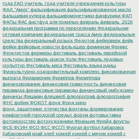
года ЕАО
учитель_года
учителя
учреждения культуры
ФАД "Амур"
фальсификация
фальсифицированное масло
фальшивая купюра
фальшивомонетчики
фанфурики
ФАП
ФАПы
ФАС
фастфуд для пожилых
февраль
февраль_2026
федеральная программа по переселению
Федеральная
сетевая компания
федеральная трасса Амур
федеральные
средства
федеральный розыск
Федотов
фейерверк
фейк
фейки
фейковые новости
фельдшер
феминизм
Феникс
Феоктистов
фермеры
фестиваль
фестиваль еврейской
культуры
фестиваль красок Холи
Фестиваль ледовых
скульптур
Фестиваль мяса
Фестиваль языка идиш
Физкультурно-оздоровительный комплекс
фиксированная
выплата
Филармония
Филиппов
Филиппова
финансирование
финансовая грамотность
финансовая
пирамида
финансовые пирамиды
финансовый омбудсмен
финансы
Фишман
флешмоб
флюорограф
флюорография
ФНС
фобия
ФОКОТ
фонд
Фонд кино
фонд_защитники_отечества
фонтаны
формирование
комфортной городской среды\
форум
фотовыставка
фотоискусство
фотохудожники
Франция
Фрейд
фрукты
ФСБ
ФСИН
ФСО
ФСС
ФССП
Фургал
футбол
Хабаровск
Хабаровский край
хлеб
хоккей
хоккей с мячом
хоккей с