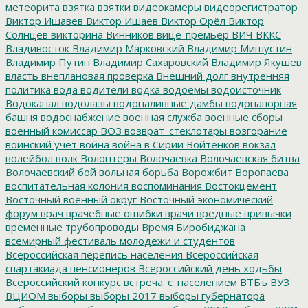
метеорита
взятка
взятки
видеокамеры
видеорегистратор
Виктор Ишавев
Виктор Ишаев
Виктор Орёл
Виктор
Солнцев
викторина
Винников
вице-премьер
ВИЧ
ВККС
Владивосток
Владимир Марковский
Владимир Мишустин
Владимир Путин
Владимир Сахаровский
Владимир Якушев
власть
внеплановая проверка
Внешний долг
внутренняя
политика
вода
водители
водка
водоемы
водоисточник
Водоканал
водолазы
водоналивные дамбы
водонапорная
башня
водоснабжение
военная служба
военные сборы
военный комиссар
ВОЗ
возврат_стеклотары
возгорание
воинский учет
война
война в Сирии
Войтенков
вокзал
волейбол
волк
Волонтеры
Волочаевка
Волочаевская битва
Волочаевский бой
вольная борьба
Ворожбит
Воропаева
воспитательная колония
воспоминания
Востокцемент
Восточный военный округ
Восточный экономический
форум
врач
врачебные ошибки
врачи
вредные привычки
временные трубопроводы
Время Биробиджана
всемирный фестиваль молодежи и студентов
Всероссийская перепись населения
Всероссийская
спартакиада пенсионеров
Всероссийский день ходьбы
Всероссийский конкурс
встреча_с_населением
ВТБъ
ВУЗ
ВЦИОМ
выборы
выборы 2017
выборы губернатора