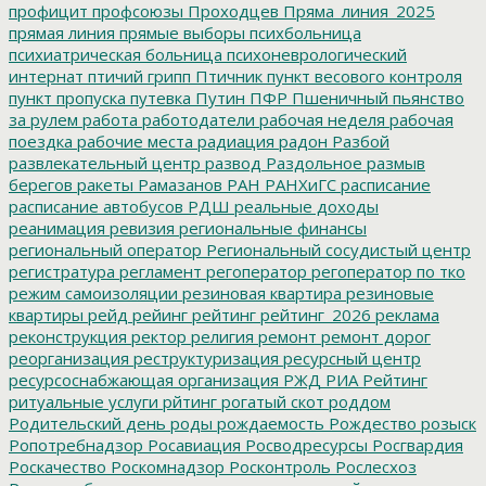
профицит
профсоюзы
Проходцев
Пряма_линия_2025
прямая линия
прямые выборы
психбольница
психиатрическая больница
психоневрологический
интернат
птичий грипп
Птичник
пункт весового контроля
пункт пропуска
путевка
Путин
ПФР
Пшеничный
пьянство
за рулем
работа
работодатели
рабочая неделя
рабочая
поездка
рабочие места
радиация
радон
Разбой
развлекательный центр
развод
Раздольное
размыв
берегов
ракеты
Рамазанов
РАН
РАНХиГС
расписание
расписание автобусов
РДШ
реальные доходы
реанимация
ревизия
региональные финансы
региональный оператор
Региональный сосудистый центр
регистратура
регламент
регоператор
регоператор по тко
режим самоизоляции
резиновая квартира
резиновые
квартиры
рейд
рейинг
рейтинг
рейтинг_2026
реклама
реконструкция
ректор
религия
ремонт
ремонт дорог
реорганизация
реструктуризация
ресурсный центр
ресурсоснабжающая организация
РЖД
РИА Рейтинг
ритуальные услуги
рйтинг
рогатый скот
роддом
Родительский день
роды
рождаемость
Рождество
розыск
Ропотребнадзор
Росавиация
Росводресурсы
Росгвардия
Роскачество
Роскомнадзор
Росконтроль
Рослесхоз