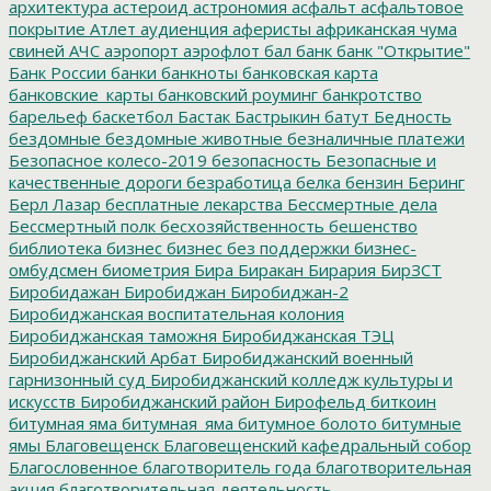
архитектура
астероид
астрономия
асфальт
асфальтовое
покрытие
Атлет
аудиенция
аферисты
африканская чума
свиней
АЧС
аэропорт
аэрофлот
бал
банк
банк "Открытие"
Банк России
банки
банкноты
банковская карта
банковские_карты
банковский роуминг
банкротство
барельеф
баскетбол
Бастак
Бастрыкин
батут
Бедность
бездомные
бездомные животные
безналичные платежи
Безопасное колесо-2019
безопасность
Безопасные и
качественные дороги
безработица
белка
бензин
Беринг
Берл Лазар
бесплатные лекарства
Бессмертные дела
Бессмертный полк
бесхозяйственность
бешенство
библиотека
бизнес
бизнес без поддержки
бизнес-
омбудсмен
биометрия
Бира
Биракан
Бирария
БирЗСТ
Биробидажан
Биробиджан
Биробиджан-2
Биробиджанская воспитательная колония
Биробиджанская таможня
Биробиджанская ТЭЦ
Биробиджанский Арбат
Биробиджанский военный
гарнизонный суд
Биробиджанский колледж культуры и
искусств
Биробиджанский район
Бирофельд
биткоин
битумная яма
битумная_яма
битумное болото
битумные
ямы
Благовещенск
Благовещенский кафедральный собор
Благословенное
благотворитель года
благотворительная
акция
благотворительная деятельность