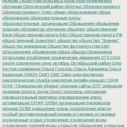
неделю
Областная больница
областная поликлиника
облздрав
Облученский район
облучье
Облэнергоремонт
Облэнергоремонт Плюс
обман
оборудование
образ
образование
образовательные курсы
образовательные_организации
Обращение
обращения
граждан
обсерватор
обучение
общепит
общественная
баня
общественная палата ЕАО
Общественная палата РФ
общественный транспорт
общество
общество "Знание"
общество инвалидов
Общество фотоискусства ЕАО
объединение
объявления
обыск
обыски
Овчинников
Огородова
ограбление
ограничение движения
ОГЭ
ОДН
ожоги
озеленение
окно
октябрь
Октябрьский район
Олег
Костюк
олимпиада
Ольга Голодец
Ольга Данилина
Ольга
Казанская
ОМОН
ОМП
ОМС
Омск
онкодиспансер
онкологическая служба
онкология
онлайн-концерт
ОНФ
ОНФ "Генеральная уборка"
опасные сайты
ОПГ
операция
должник
оплата труда
Оплот
оползень
оппозиция
оправдательный приговор
опровержение
опрос
оптимизация
ОПФР
ОРВИ
организация пчеловодов
оружие
ОСВВ
освещение
осень
оскорбление власти
особый противопожарный режим
остановка
остановки
осужденные
отдых
отключение
отключение воды
отключение горячей воды
открытое обращение
открытые