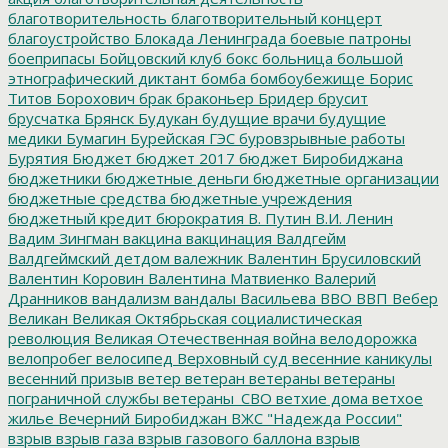
благотворительность
благотворительный концерт
благоустройство
Блокада Ленинграда
боевые патроны
боеприпасы
Бойцовский клуб
бокс
больница
большой
этнографический диктант
бомба
бомбоубежище
Борис
Титов
Борохович
брак
браконьер
Бридер
брусит
брусчатка
Брянск
Будукан
будущие врачи
будущие
медики
Бумагин
Бурейская ГЭС
буровзрывные работы
Бурятия
Бюджет
бюджет 2017
бюджет Биробиджана
бюджетники
бюджетные деньги
бюджетные организации
бюджетные средства
бюджетные учреждения
бюджетный кредит
бюрократия
В. Путин
В.И. Ленин
Вадим Зингман
вакцина
вакцинация
Валдгейм
Валдгеймский детдом
валежник
Валентин Брусиловский
Валентин Коровин
Валентина Матвиенко
Валерий
Дранников
вандализм
вандалы
Васильева
ВВО
ВВП
Вебер
Великан
Великая Октябрьская социалистическая
революция
Великая Отечественная война
велодорожка
велопробег
велосипед
Верховный суд
весенние каникулы
весенний призыв
ветер
ветеран
ветераны
ветераны
пограничной службы
ветераны_СВО
ветхие дома
ветхое
жилье
Вечерний Биробиджан
ВЖС "Надежда России"
взрыв
взрыв газа
взрыв газового баллона
взрыв