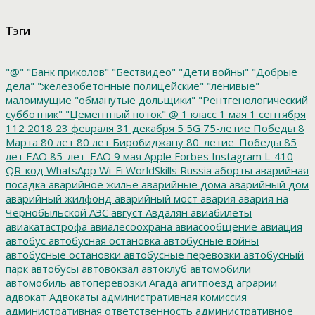
Тэги
"@"
"Банк приколов"
"Бествидео"
"Дети войны"
"Добрые
дела"
"железобетонные полицейские"
"ленивые"
малоимущие
"обманутые дольщики"
"Рентгенологический
субботник"
"Цементный поток"
@
1 класс
1 мая
1 сентября
112
2018
23 февраля
31 декабря
5
5G
75-летие Победы
8
Марта
80 лет
80 лет Биробиджану
80_летие_Победы
85
лет ЕАО
85_лет_ЕАО
9 мая
Apple
Forbes
Instagram
L-410
QR-код
WhatsApp
Wi-Fi
WorldSkills Russia
аборты
аварийная
посадка
аварийное жилье
аварийные дома
аварийный дом
аварийный жилфонд
аварийный мост
авария
авария на
Чернобыльской АЭС
август
Авдалян
авиабилеты
авиакатастрофа
авиалесоохрана
авиасообщение
авиация
автобус
автобусная остановка
автобусные войны
автобусные остановки
автобусные перевозки
автобусный
парк
автобусы
автовокзал
автоклуб
автомобили
автомобиль
автоперевозки
Агада
агитпоезд
аграрии
адвокат
Адвокаты
административная комиссия
административная ответственность
административное