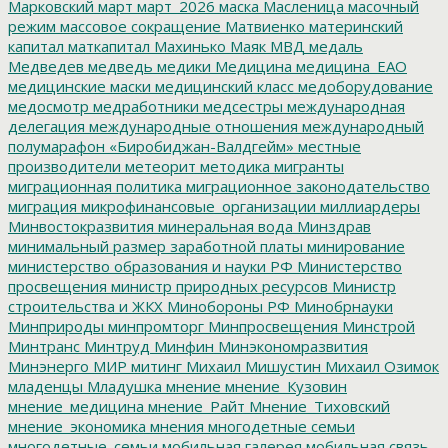
Марковский
март
март_2026
маска
Масленица
масочный
режим
массовое сокращение
Матвиенко
материнский
капитал
маткапитал
Махинько
Маяк
МВД
медаль
Медведев
медведь
медики
Медицина
медицина_ЕАО
медицинские маски
медицинский класс
медоборудование
медосмотр
медработники
медсестры
международная
делегация
международные отношения
международный
полумарафон «Биробиджан-Валдгейм»
местные
производители
метеорит
методика
мигранты
миграционная политика
миграционное законодательство
миграция
микрофинансовые_организации
миллиардеры
Минвостокразвития
минеральная вода
Минздрав
минимальный размер заработной платы
минирование
министерство образования и науки РФ
Министерство
просвещения
министр природных ресурсов
Министр
строительства и ЖКХ
Минобороны РФ
Минобрнауки
Минприроды
минпромторг
Минпросвещения
Минстрой
Минтранс
Минтруд
Минфин
Минэкономразвития
Минэнерго
МИР
митинг
Михаил Мишустин
Михаил Озимок
младенцы
Младушка
мнение
мнение_Кузовин
мнение_медицина
мнение_Райт
Мнение_Тиховский
мнение_экономика
мнения
многодетные семьи
многодетные_семьи
мобильная галерея
мобильная связь