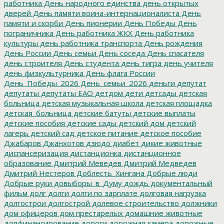
работника
День народного единства
день открытых
дверей
День памяти воина-интернационалиста
День
памяти и скорби
День пионерии
День Победы
День
пограничника
День работника ЖКХ
День работника
культуры
день работника транспорта
День рождения
День России
День семьи
День соседа
День спасателя
день строителя
День студента
день тигра
день учителя
день физкультурника
День флага России
День_Победы_2026
День_семьи_2026
деньги
депутат
депутаты
депутаты ЕАО
детдом
дети
детсады
детская
больница
детская музыкальная школа
детская площадка
детская_больница
детские батуты
детские выплаты
детские пособия
детские сады
детский дом
детский
лагерь
детский сад
детское питание
детское пособие
Джабаров
Джанхотов
дзюдо
диабет
дикие животные
диспансеризация
дистанционка
дистанционное
образование
Дмитрий Меведев
Дмитрий Медведев
Дмитрий Нестеров
Доблесть_Хингана
Добрые люди
Добрые руки
довыборы_в_Думу
дождь
документальный
фильм
долг
долги
долги по зарплате
долговая нагрузка
долгострои
долгострой
долевое строительство
должники
дом офицеров
дом престарелых
домашние животные
допфинансирование
дороги
дорожная камера
дорожные