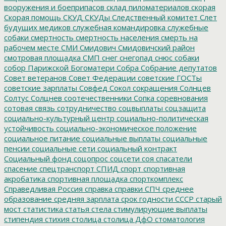
вооружения и боеприпасов
склад пиломатериалов
скорая
Скорая помощь
СКУД
СКУДы
Следственный комитет
Слет
будущих медиков
служебная командировка
служебные
собаки
смертность
смертность населения
смерть на
рабочем месте
СМИ
Смидович
Смидовичский район
смотровая площадка
СМП
снег
снегопад
снюс
собаки
собор Парижской Богоматери
Собра
Собрание депутатов
Совет ветеранов
Совет Федерации
советские ГОСТы
советские зарплаты
Совфед
Сокол
сокращения
Солнцев
Солтус
Солцнев
соотечественники
Сопка
соревнования
сотовая связь
сотрудничество
соцвыплаты
соцзащита
социально-культурный центр
социально-политическая
устойчивость
социально-экономическое положение
социальное питание
социальные выплаты
социальные
пенсии
социальные сети
социальный контракт
Социальный фонд
соцопрос
соцсети
соя
спасатели
спасение
спецтранспорт
СПИД
спорт
спортивная
акробатика
спортивная площадка
спорткомплекс
Справедливая Россия
справка
справки
СПЧ
среднее
образование
средняя зарплата
срок годности
СССР
старый
мост
статистика
статья
стела
стимулирующие выплаты
стипендия
стихия
столица
столица ДфО
стоматология