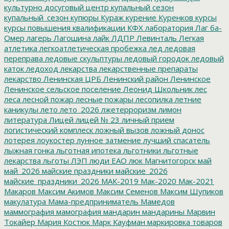
культурно досуговый центр
купальный сезон
купальный_сезон
купюры
Кураж
курение
Куренков
курсы
курсы повышения квалификации
КФХ
лаборатория
Лаг ба-
Омер
лагерь
Лагошина
лайк
ЛДПР
Левинталь
Легкая
атлетика
легкоатлетическая пробежка
лед
ледовая
переправа
ледовые скульптуры
ледовый городок
ледовый
каток
ледоход
лекарства
лекарственные препараты
лекарство
Ленинская ЦРБ
Ленинский район
Ленинское
Ленинское сельское поселение
Леонид Школьник
лес
леса
лесной пожар
лесные пожары
лесопилка
летние
каникулы
лето
лето_2026
лжетерроризм
лимон
литература
Лицей
лицей № 23
личный прием
логистический комплеск
ложный вызов
ложный донос
лотерея
лоукостер
лунное затмение
лучший спасатель
лыжная гонка
льготная ипотека
льготники
льготные
лекарства
льготы
ЛЭП
люди ЕАО
люк
Магнитогорск
май
май_2026
майские праздники
майские_2026
майские_праздники_2026
МАК-2019
Мак-2020
Мак-2021
Макаров
Максим Акимов
Максим Семенов
Максим Шупиков
макулатура
Мама-предприниматель
Мамедов
маммография
мамография
мандарин
мандарины
Марвин
Токайер
Мария Костюк
Марк Кауфман
маркировка товаров