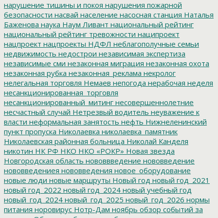
нарушение тишины и покоя
нарушения пожарной
безопасности
насвай
население
насосная станция
Наталья
Баженова
наука
Наум Ливант
национальный рейтинг
национальный рейтинг тревожности
наципроект
нацпроект
нацпроекты
НДФЛ
неблагополучные семьи
недвижимость
недострои
независимая экспертиза
независимые сми
незаконная миграция
незаконная охота
незаконная рубка
незаконная_реклама
некролог
нелегальная торговля
Немаев
непогода
нерабочая неделя
несанкционированная_торговля
несанкционированный_митинг
несовершеннолетние
несчастный случай
Нетрезвый водитель
неуважение к
власти
неформальная занятость
нефть
Нижнеленинский
пункт пропуска
Николаевка
николаевка_памятник
Николаевская районная больница
Николай Канделя
никотин
НК РФ
НКО
НКО «РОКР»
Новая звезда
Новгородская область
нововвведение
нововведение
нововведениея
нововведения
новое_оборудование
новые люди
новые маршруты
Новый год
новый год_2021
новый год_2022
новый год_2024
новый учебный год
новый_год_2024
новый_год_2025
новый_год_2026
нормы
питания
норовирус
Нотр-Дам
ноябрь
обзор событий за