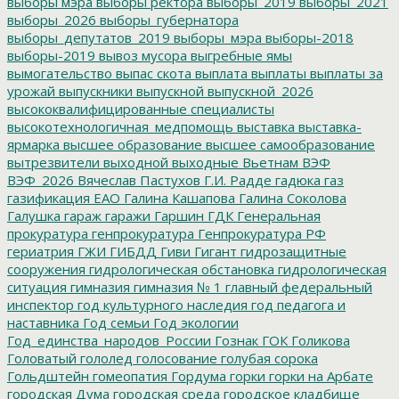
выборы мэра
выборы ректора
выборы_2019
выборы_2021
выборы_2026
выборы_губернатора
выборы_депутатов_2019
выборы_мэра
выборы-2018
выборы-2019
вывоз мусора
выгребные ямы
вымогательство
выпас скота
выплата
выплаты
выплаты за
урожай
выпускники
выпускной
выпускной_2026
высококвалифицированные специалисты
высокотехнологичная_медпомощь
выставка
выставка-
ярмарка
высшее образование
высшее самообразование
вытрезвители
выходной
выходные
Вьетнам
ВЭФ
ВЭФ_2026
Вячеслав Пастухов
Г.И. Радде
гадюка
газ
газификация ЕАО
Галина Кашапова
Галина Соколова
Галушка
гараж
гаражи
Гаршин
ГДК
Генеральная
прокуратура
генпрокуратура
Генпрокуратура РФ
гериатрия
ГЖИ
ГИБДД
Гиви
Гигант
гидрозащитные
сооружения
гидрологическая обстановка
гидрологическая
ситуация
гимназия
гимназия № 1
главный федеральный
инспектор
год культурного наследия
год педагога и
наставника
Год семьи
Год экологии
Год_единства_народов_России
Гознак
ГОК
Голикова
Головатый
гололед
голосование
голубая сорока
Гольдштейн
гомеопатия
Гордума
горки
горки на Арбате
городская Дума
городская среда
городское кладбище