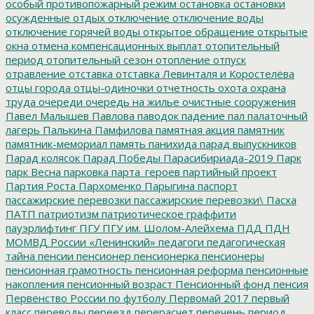
особый противопожарный режим
остановка
остановки
осужденные
отдых
отключение
отключение воды
отключение горячей воды
открытое обращение
открытые
окна
отмена компенсационных выплат
отопительный
период
отопительный сезон
отопление
отпуск
отравление
отставка
отставка Левинталя и Коростелёва
отцы города
отцы-одиночки
отчетность
охота
охрана
труда
очереди
очередь на жилье
очистные сооружения
Павел Малышев
Павлова
паводок
падение
пал
палаточный
лагерь
Палькина
Памфилова
памятная акция
памятник
памятник-мемориал
память
панихида
парад выпускников
Парад колясок
Парад Победы
Парасибириада-2019
Парк
парк Весна
парковка
парта_героев
партийный проект
Партия Роста
Пархоменко
Парыгина
паспорт
пассажирские перевозки
пассажирские перевозки\
Пасха
ПАТП
патриотизм
патриотическое граффити
пауэрлифтинг
ПГУ
ПГУ им. Шолом-Алейхема
ПДД
ПДН
МОМВД России «Ленинский»
педагоги
педагогическая
тайна
пенсии
пенсионер
пенсионерка
пенсионеры
пенсионная грамотность
пенсионная реформа
пенсионные
накопления
пенсионный возраст
Пенсионный фонд
пенсия
Первенство России по футболу
Первомай 2017
первый
класс
переводы
переезд
перерасчет
перечень
период