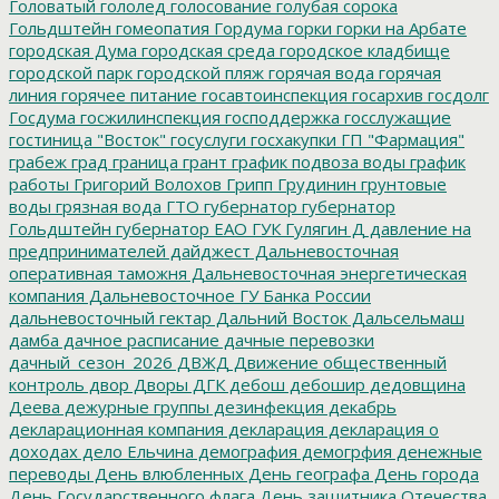
Головатый
гололед
голосование
голубая сорока
Гольдштейн
гомеопатия
Гордума
горки
горки на Арбате
городская Дума
городская среда
городское кладбище
городской парк
городской пляж
горячая вода
горячая
линия
горячее питание
госавтоинспекция
госархив
госдолг
Госдума
госжилинспекция
господдержка
госслужащие
гостиница "Восток"
госуслуги
госхакупки
ГП "Фармация"
грабеж
град
граница
грант
график подвоза воды
график
работы
Григорий Волохов
Грипп
Грудинин
грунтовые
воды
грязная вода
ГТО
губернатор
губернатор
Гольдштейн
губернатор ЕАО
ГУК
Гулягин
Д
давление на
предпринимателей
дайджест
Дальневосточная
оперативная таможня
Дальневосточная энергетическая
компания
Дальневосточное ГУ Банка России
дальневосточный гектар
Дальний Восток
Дальсельмаш
дамба
дачное расписание
дачные перевозки
дачный_сезон_2026
ДВЖД
Движение общественный
контроль
двор
Дворы
ДГК
дебош
дебошир
дедовщина
Деева
дежурные группы
дезинфекция
декабрь
декларационная компания
декларация
декларация о
доходах
дело Ельчина
демография
демогрфия
денежные
переводы
День влюбленных
День географа
День города
День Государственного флага
День защитника Отечества