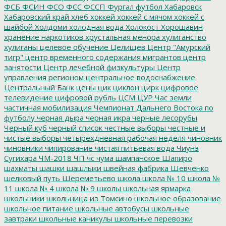
ФСБ
ФСИН
ФСО
ФСС
ФССП
Фургал
футбол
Хабаровск
Хабаровский край
хлеб
хоккей
хоккей с мячом
хоккей с
шайбой
Холдоми
холодная вода
Холокост
Хорошавин
хранение наркотиков
хрустальная менора
хулиганство
хулиганы
целевое обучение
Целищев
Центр "Амурский
тигр"
центр временного содержания мигрантов
центр
занятости
Центр лечебной физкультуры
Центр
управления регионом
центральное водоснабжение
Центральный Банк
цены
цик
циклон
цирк
цифровое
телевидение
цифровой рубль
ЦСМ
ЦУР
Час земли
частичная мобилизация
Чемпионат Дальнего Востока по
футболу
черная дыра
черная икра
черные лесорубы
Черный куб
черный список
честные выборы
честные и
чистые выборы
четырехдневная рабочая неделя
чиновник
чиновники
чипирование
чистая питьевая вода
Чиунэ
Сугихара
ЧМ-2018
ЧП
чс
чума
шампанское
Шапиро
шахматы
шашки
шашлыки
швейная фабрика
Шевченко
шелковый путь
Шереметьево
школа
школа № 10
школа №
11
школа № 4
школа № 9
школы
школьная ярмарка
школьники
школьница из Томсино
школьное образование
школьное питание
школьные автобусы
школьные
завтраки
школьные каникулы
школьные перевозки