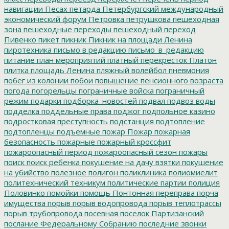
навигации
Песах
петарда
Петербургский международный
экономический форум
Петровка
петрушкова
пешеходная
зона
пешеходные переходы
пешеходный переход
Пивенко
пикет
пикник
Пикник на площади Ленина
пиротехника
письмо в редакцию
письмо_в_редакцию
питание
план мероприятий
платный перекресток
Платон
плитка
площадь Ленина
пляжный волейбол
пневмония
побег из колонии
побои
повышение пенсионного возраста
погода
погорельцы
пограничные войска
пограничный
режим
подарки
подборка_новостей
подвал
подвоз воды
подделка
поддельные права
поджог
подпольное казино
подростковая преступность
подстанция
подтопление
подтопленцы
подъемные
пожар
Пожар
пожарная
безопасность
пожарные
пожарный кроссфит
пожароопасный период
пожароопасный сезон
пожары
поиск
поиск ребенка
покушение на дачу взятки
покушение
на убийство
полезное
полигон
поликлиника
полиомиелит
политехнический техникум
политические партии
полиция
Половинко
помойки
помощь
Понтонная переправа
порча
имущества
порыв
порыв водопровода
порыв теплотрассы
порыв трубопровода
посевная
поселок Партизанский
послание Федеральному Собранию
последние звонки