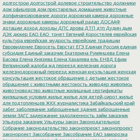
долгострои
долгострой
долевое строительство
должники
дом офицеров
дом престарелых
домашние животные
допфинансирование
дороги
дорожная камера
дорожные
знаки
дорожные камеры
дорожный радар
ДОСААФ
дотации
доход
доходы
ДПС
дрова
ДТП
дтп
Дудин
дым
ДЭК
дюкер
ЕАО
ЕАО_тонет
Евгений Коростелев
еврейская
культура
еврейская_мудрость
еврейские традиции
Евровидение
Евросеть
Еврстат
ЕГЭ
Единая Россия
единая
субсидия
Единый заказчик
Екатерина Румянцева
Елена
Басова
Елена Князева
Елена Хахалева
ель
ЕНВД
Ефим
Вепринский
жалоба
жд переезд
железная дорога
железнодорожный переезд
женская кнсультация
женская
консультация
жестокое обращение с детьми
жестокое
обращение с животными
жестокость
живодер
живопись
животноводство
животные
жилищные сертификаты
жилищные условия
жилье
жилье для детей-сирот
жильё
для подтопленцев
ЖКХ
журналистика
Забайкальский край
забег
заболевание
заброшенные здания
заброшенные
земли
ЗАГС
задержание
задолженность
займ
заказник
Ульдура
заказник Ульдуры
закон
Законодательное
Собрание
законодательство
законопреокт
законопроект
законороект
Заксобрание
Заксобрание ЕАО
заморозка