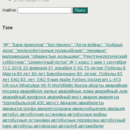
Найти:
Тэги
"@"
"Банк приколов"
"Бествидео"
"Дети войны"
"Добрые
дела"
"железобетонные полицейские"
"ленивые"
малоимущие
"обманутые дольщики"
"Рентгенологический
субботник"
"Цементный поток"
@
1 класс
1 мая
1 сентября
112
2018
23 февраля
31 декабря
5
5G
75-летие Победы
8
Марта
80 лет
80 лет Биробиджану
80_летие_Победы
85
лет ЕАО
85_лет_ЕАО
9 мая
Apple
Forbes
Instagram
L-410
QR-код
WhatsApp
Wi-Fi
WorldSkills Russia
аборты
аварийная
посадка
аварийное жилье
аварийные дома
аварийный дом
аварийный жилфонд
аварийный мост
авария
авария на
Чернобыльской АЭС
август
Авдалян
авиабилеты
авиакатастрофа
авиалесоохрана
авиасообщение
авиация
автобус
автобусная остановка
автобусные войны
автобусные остановки
автобусные перевозки
автобусный
парк
автобусы
автовокзал
автоклуб
автомобили