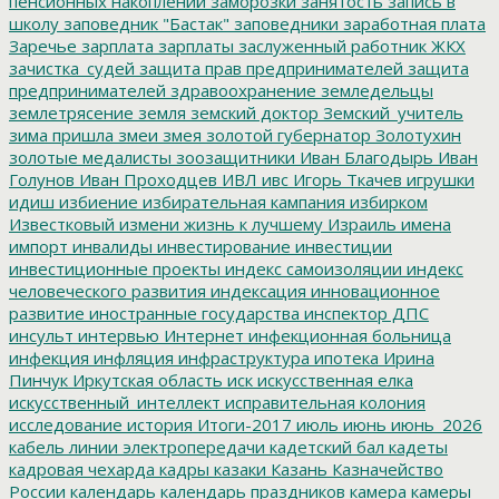
пенсионных накоплений
заморозки
занятость
запись в
школу
заповедник "Бастак"
заповедники
заработная плата
Заречье
зарплата
зарплаты
заслуженный работник ЖКХ
зачистка_судей
защита прав предпринимателей
защита
предпринимателей
здравоохранение
земледельцы
землетрясение
земля
земский доктор
Земский_учитель
зима пришла
змеи
змея
золотой губернатор
Золотухин
золотые медалисты
зоозащитники
Иван Благодырь
Иван
Голунов
Иван Проходцев
ИВЛ
ивс
Игорь Ткачев
игрушки
идиш
избиение
избирательная кампания
избирком
Известковый
измени жизнь к лучшему
Израиль
имена
импорт
инвалиды
инвестирование
инвестиции
инвестиционные проекты
индекс самоизоляции
индекс
человеческого развития
индексация
инновационное
развитие
иностранные государства
инспектор ДПС
инсульт
интервью
Интернет
инфекционная больница
инфекция
инфляция
инфраструктура
ипотека
Ирина
Пинчук
Иркутская область
иск
искусственная елка
искусственный_интеллект
исправительная колония
исследование
история
Итоги-2017
июль
июнь
июнь_2026
кабель линии электропередачи
кадетский бал
кадеты
кадровая чехарда
кадры
казаки
Казань
Казначейство
России
календарь
календарь праздников
камера
камеры