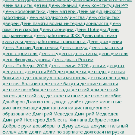
день защиты детей
День Знаний
День Конституции РФ
День космонавтики
День матери
День медицинского
работника
День народного единства
день открытых
дверей
День памяти воина-интернационалиста
День
памяти и скорби
День пионерии
День Победы
День
пограничника
День работника ЖКХ
День работника
культуры
день работника транспорта
День рождения
День России
День семьи
День соседа
День спасателя
день строителя
День студента
день тигра
день учителя
день физкультурника
День флага России
День_Победы_2026
День_семьи_2026
деньги
депутат
депутаты
депутаты ЕАО
детдом
дети
детсады
детская
больница
детская музыкальная школа
детская площадка
детская_больница
детские батуты
детские выплаты
детские пособия
детские сады
детский дом
детский
лагерь
детский сад
детское питание
детское пособие
Джабаров
Джанхотов
дзюдо
диабет
дикие животные
диспансеризация
дистанционка
дистанционное
образование
Дмитрий Меведев
Дмитрий Медведев
Дмитрий Нестеров
Доблесть_Хингана
Добрые люди
Добрые руки
довыборы_в_Думу
дождь
документальный
фильм
долг
долги
долги по зарплате
долговая нагрузка