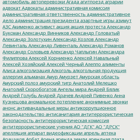
автомобиль
автоперевозки
Агада
агитпоезд
аграрии
адвокат
Адвокаты
административная комиссия
административная ответственность
административное
дело
администрация президента
азартные игры
азимут
АЗС
Акименко
активист
акция
акция протеста
Александр
Буксман
Александр Винников
Александр Головатый
Александр Золотухин
Александр Козлов
Александр
Левинталь
Александр Ливенталь
Александр Романов
Александр Соловьев
Александр Чаплыгин
Александра
Филиппова
Алексей Корниенко
Алексей Навальный
Алексей Хозяйский
Алексей Черный
Алеппо
алименты
Алиса
алкоголизация
Алкоголь
алкогольная продукция
аллергия
альманах
Амур
Амурзет
Амурская область
Амурский полоз
амурский тигр
Анатолий Мелешко
Анатолий Скоробогатов
Ангелы мира
Андрей Бялик
Андрей Голубь
Андрей Драчев
Андрей Пивенко
Анна
Кузнецова
аномальное потепление
анонимные звонки
анонс
антивандальные меры
антикоррупционное
законодательство
антисанитария
антитеррористическая
безопасность
антитеррористическая комиссия
антитеррористические учения
АО "ДГК"
АО "ДРСК"
апелляция
аппарат видеофиксации
апрель
аптека
Арашуков
Арбат
Арена
аренда земли
арендная плата