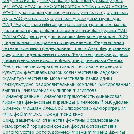
МВД России по ДФО
утечка
утраченный урожай
утро с
"@"
УФАС
УФАС по ЕАО
УФНС
УФСБ
УФСБ по ЕАО
УФСИН
УФССП
участковый
учения
учитель
учитель года
учитель
года ЕАО
учитель_года
учителя
учреждения культуры
ФАД "Амур"
фальсификация
фальсифицированное масло
фальшивая купюра
фальшивомонетчики
фанфурики
ФАП
ФАПы
ФАС
фастфуд для пожилых
февраль
февраль_2026
федеральная программа по переселению
Федеральная
сетевая компания
федеральная трасса Амур
федеральные
средства
федеральный розыск
Федотов
фейерверк
фейк
фейки
фейковые новости
фельдшер
феминизм
Феникс
Феоктистов
фермеры
фестиваль
фестиваль еврейской
культуры
фестиваль красок Холи
Фестиваль ледовых
скульптур
Фестиваль мяса
Фестиваль языка идиш
Физкультурно-оздоровительный комплекс
фиксированная
выплата
Филармония
Филиппов
Филиппова
финансирование
финансовая грамотность
финансовая
пирамида
финансовые пирамиды
финансовый омбудсмен
финансы
Фишман
флешмоб
флюорограф
флюорография
ФНС
фобия
ФОКОТ
фонд
Фонд кино
фонд_защитники_отечества
фонтаны
формирование
комфортной городской среды\
форум
фотовыставка
фотоискусство
фотохудожники
Франция
Фрейд
фрукты