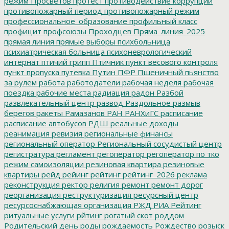
режим
Просветов
протест
противодействие коррупции
противопожарный период
противопожарный режим
профессиональное_образование
профильный класс
профицит
профсоюзы
Проходцев
Пряма_линия_2025
прямая линия
прямые выборы
психбольница
психиатрическая больница
психоневрологический
интернат
птичий грипп
Птичник
пункт весового контроля
пункт пропуска
путевка
Путин
ПФР
Пшеничный
пьянство
за рулем
работа
работодатели
рабочая неделя
рабочая
поездка
рабочие места
радиация
радон
Разбой
развлекательный центр
развод
Раздольное
размыв
берегов
ракеты
Рамазанов
РАН
РАНХиГС
расписание
расписание автобусов
РДШ
реальные доходы
реанимация
ревизия
региональные финансы
региональный оператор
Региональный сосудистый центр
регистратура
регламент
регоператор
регоператор по тко
режим самоизоляции
резиновая квартира
резиновые
квартиры
рейд
рейинг
рейтинг
рейтинг_2026
реклама
реконструкция
ректор
религия
ремонт
ремонт дорог
реорганизация
реструктуризация
ресурсный центр
ресурсоснабжающая организация
РЖД
РИА Рейтинг
ритуальные услуги
рйтинг
рогатый скот
роддом
Родительский день
роды
рождаемость
Рождество
розыск