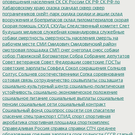
оповещения населения
СК
СК России
СК РФ
СК РФ по
Хабаровскому краю
сказка
скандал
сквер
сквер
пограничников
скейт-парк
скидка
скидки и акции
склад
вооружения и боеприпасов
склад пиломатериалов
скорая
Скорая помощь
СКУД
СКУДы
Следственный комитет
Слет
будущих медиков
служебная командировка
служебные
собаки
смертность
смертность населения
смерть на
рабочем месте
СМИ
Смидович
Смидовичский район
смотровая площадка
СМП
снег
снегопад
снюс
собаки
собор Парижской Богоматери
Собра
Собрание депутатов
Совет ветеранов
Совет Федерации
советские ГОСТы
советские зарплаты
Совфед
Сокол
сокращения
Солнцев
Солтус
Солцнев
соотечественники
Сопка
соревнования
сотовая связь
сотрудничество
соцвыплаты
соцзащита
социально-культурный центр
социально-политическая
устойчивость
социально-экономическое положение
социальное питание
социальные выплаты
социальные
пенсии
социальные сети
социальный контракт
Социальный фонд
соцопрос
соцсети
соя
спасатели
спасение
спецтранспорт
СПИД
спорт
спортивная
акробатика
спортивная площадка
спорткомплекс
Справедливая Россия
справка
справки
СПЧ
среднее
образование
средняя зарплата
срок годности
СССР
старый