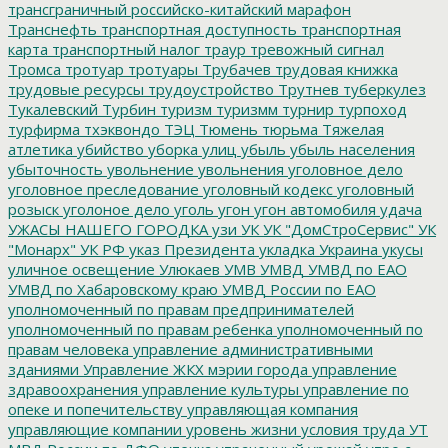
трансграничный российско-китайский марафон
Транснефть
транспортная доступность
транспортная
карта
транспортный налог
траур
тревожный сигнал
Тромса
тротуар
тротуары
Трубачев
трудовая книжка
трудовые ресурсы
трудоустройство
Трутнев
туберкулез
Тукалевский
Турбин
туризм
туризмм
турнир
турпоход
турфирма
тхэквондо
ТЭЦ
Тюмень
тюрьма
Тяжелая
атлетика
убийство
уборка улиц
убыль
убыль населения
убыточность
увольнение
увольнения
уголовное дело
уголовное преследование
уголовный кодекс
уголовный
розыск
уголоное дело
уголь
угон
угон автомобиля
удача
УЖАСЫ НАШЕГО ГОРОДКА
узи
УК
УК "ДомСтроСервис"
УК
"Монарх"
УК РФ
указ Президента
укладка
Украина
укусы
уличное освещение
Улюкаев
УМВ
УМВД
УМВД по ЕАО
УМВД по Хабаровскому краю
УМВД России по ЕАО
уполномоченный по правам предпринимателей
уполномоченный по правам ребенка
уполномоченный по
правам человека
управление административными
зданиями
Управление ЖКХ мэрии города
управление
здравоохранения
управление культуры
управление по
опеке и попечительству
управляющая компания
управляющие компании
уровень жизни
условия труда
УТ