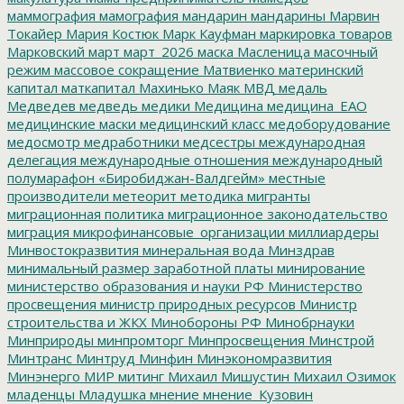
маммография
мамография
мандарин
мандарины
Марвин
Токайер
Мария Костюк
Марк Кауфман
маркировка товаров
Марковский
март
март_2026
маска
Масленица
масочный
режим
массовое сокращение
Матвиенко
материнский
капитал
маткапитал
Махинько
Маяк
МВД
медаль
Медведев
медведь
медики
Медицина
медицина_ЕАО
медицинские маски
медицинский класс
медоборудование
медосмотр
медработники
медсестры
международная
делегация
международные отношения
международный
полумарафон «Биробиджан-Валдгейм»
местные
производители
метеорит
методика
мигранты
миграционная политика
миграционное законодательство
миграция
микрофинансовые_организации
миллиардеры
Минвостокразвития
минеральная вода
Минздрав
минимальный размер заработной платы
минирование
министерство образования и науки РФ
Министерство
просвещения
министр природных ресурсов
Министр
строительства и ЖКХ
Минобороны РФ
Минобрнауки
Минприроды
минпромторг
Минпросвещения
Минстрой
Минтранс
Минтруд
Минфин
Минэкономразвития
Минэнерго
МИР
митинг
Михаил Мишустин
Михаил Озимок
младенцы
Младушка
мнение
мнение_Кузовин