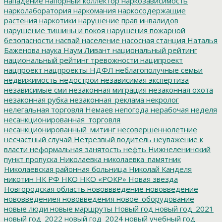
нападение
напорный коллектор
наркозависимость
нарколаборатория
наркомания
наркосодержащие
растения
наркотики
нарушение прав инвалидов
нарушение тишины и покоя
нарушения пожарной
безопасности
насвай
население
насосная станция
Наталья
Баженова
наука
Наум Ливант
национальный рейтинг
национальный рейтинг тревожности
наципроект
нацпроект
нацпроекты
НДФЛ
неблагополучные семьи
недвижимость
недострои
независимая экспертиза
независимые сми
незаконная миграция
незаконная охота
незаконная рубка
незаконная_реклама
некролог
нелегальная торговля
Немаев
непогода
нерабочая неделя
несанкционированная_торговля
несанкционированный_митинг
несовершеннолетние
несчастный случай
Нетрезвый водитель
неуважение к
власти
неформальная занятость
нефть
Нижнеленинский
пункт пропуска
Николаевка
николаевка_памятник
Николаевская районная больница
Николай Канделя
никотин
НК РФ
НКО
НКО «РОКР»
Новая звезда
Новгородская область
нововвведение
нововведение
нововведениея
нововведения
новое_оборудование
новые люди
новые маршруты
Новый год
новый год_2021
новый год_2022
новый год_2024
новый учебный год