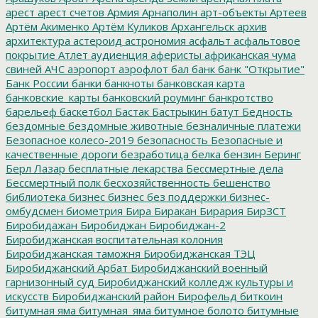
арест
арест счетов
Армия
Арнаполин
арт-объекты
Артеев
Артём Акименко
Артём Куликов
Архангельск
архив
архитектура
астероид
астрономия
асфальт
асфальтовое
покрытие
Атлет
аудиенция
аферисты
африканская чума
свиней
АЧС
аэропорт
аэрофлот
бал
банк
банк "Открытие"
Банк России
банки
банкноты
банковская карта
банковские_карты
банковский роуминг
банкротство
барельеф
баскетбол
Бастак
Бастрыкин
батут
Бедность
бездомные
бездомные животные
безналичные платежи
Безопасное колесо-2019
безопасность
Безопасные и
качественные дороги
безработица
белка
бензин
Беринг
Берл Лазар
бесплатные лекарства
Бессмертные дела
Бессмертный полк
бесхозяйственность
бешенство
библиотека
бизнес
бизнес без поддержки
бизнес-
омбудсмен
биометрия
Бира
Биракан
Бирария
БирЗСТ
Биробидажан
Биробиджан
Биробиджан-2
Биробиджанская воспитательная колония
Биробиджанская таможня
Биробиджанская ТЭЦ
Биробиджанский Арбат
Биробиджанский военный
гарнизонный суд
Биробиджанский колледж культуры и
искусств
Биробиджанский район
Бирофельд
биткоин
битумная яма
битумная_яма
битумное болото
битумные