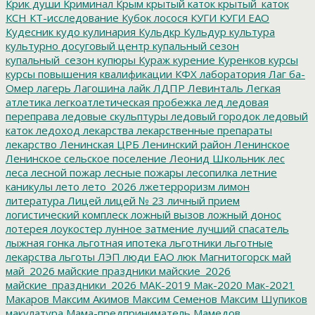
Крик души
Криминал
Крым
крытый каток
крытый_каток
КСН
КТ-исследование
Кубок лосося
КУГИ
КУГИ ЕАО
Кудесник
кудо
кулинария
Кульдкр
Кульдур
культура
культурно досуговый центр
купальный сезон
купальный_сезон
купюры
Кураж
курение
Куренков
курсы
курсы повышения квалификации
КФХ
лаборатория
Лаг ба-
Омер
лагерь
Лагошина
лайк
ЛДПР
Левинталь
Легкая
атлетика
легкоатлетическая пробежка
лед
ледовая
переправа
ледовые скульптуры
ледовый городок
ледовый
каток
ледоход
лекарства
лекарственные препараты
лекарство
Ленинская ЦРБ
Ленинский район
Ленинское
Ленинское сельское поселение
Леонид Школьник
лес
леса
лесной пожар
лесные пожары
лесопилка
летние
каникулы
лето
лето_2026
лжетерроризм
лимон
литература
Лицей
лицей № 23
личный прием
логистический комплеск
ложный вызов
ложный донос
лотерея
лоукостер
лунное затмение
лучший спасатель
лыжная гонка
льготная ипотека
льготники
льготные
лекарства
льготы
ЛЭП
люди ЕАО
люк
Магнитогорск
май
май_2026
майские праздники
майские_2026
майские_праздники_2026
МАК-2019
Мак-2020
Мак-2021
Макаров
Максим Акимов
Максим Семенов
Максим Шупиков
макулатура
Мама-предприниматель
Мамедов