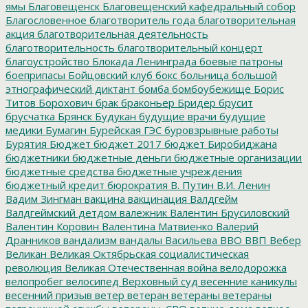
ямы
Благовещенск
Благовещенский кафедральный собор
Благословенное
благотворитель года
благотворительная
акция
благотворительная деятельность
благотворительность
благотворительный концерт
благоустройство
Блокада Ленинграда
боевые патроны
боеприпасы
Бойцовский клуб
бокс
больница
большой
этнографический диктант
бомба
бомбоубежище
Борис
Титов
Борохович
брак
браконьер
Бридер
брусит
брусчатка
Брянск
Будукан
будущие врачи
будущие
медики
Бумагин
Бурейская ГЭС
буровзрывные работы
Бурятия
Бюджет
бюджет 2017
бюджет Биробиджана
бюджетники
бюджетные деньги
бюджетные организации
бюджетные средства
бюджетные учреждения
бюджетный кредит
бюрократия
В. Путин
В.И. Ленин
Вадим Зингман
вакцина
вакцинация
Валдгейм
Валдгеймский детдом
валежник
Валентин Брусиловский
Валентин Коровин
Валентина Матвиенко
Валерий
Дранников
вандализм
вандалы
Васильева
ВВО
ВВП
Вебер
Великан
Великая Октябрьская социалистическая
революция
Великая Отечественная война
велодорожка
велопробег
велосипед
Верховный суд
весенние каникулы
весенний призыв
ветер
ветеран
ветераны
ветераны