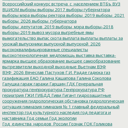
Всероссийский конкурс
встреча_с_населением
ВТБъ
ВУЗ
ВЦИОМ
выборы
выборы 2017
выборы губернатора
выборы мэра
выборы ректора
выборы_2019
выборы_2021
выборы_2026
выборы_губернатора
выборы_депутатов_2019
выборы_мэра
выборы-2018
выборы-2019
вывоз мусора
выгребные ямы
вымогательство
выпас скота
выплата
выплаты
выплаты за
урожай
выпускники
выпускной
выпускной_2026
высококвалифицированные специалисты
высокотехнологичная_медпомощь
выставка
выставка-
ярмарка
высшее образование
высшее самообразование
вытрезвители
выходной
выходные
Вьетнам
ВЭФ
ВЭФ_2026
Вячеслав Пастухов
Г.И. Радде
гадюка
газ
газификация ЕАО
Галина Кашапова
Галина Соколова
Галушка
гараж
гаражи
Гаршин
ГДК
Генеральная
прокуратура
генпрокуратура
Генпрокуратура РФ
гериатрия
ГЖИ
ГИБДД
Гиви
Гигант
гидрозащитные
сооружения
гидрологическая обстановка
гидрологическая
ситуация
гимназия
гимназия № 1
главный федеральный
инспектор
год культурного наследия
год педагога и
наставника
Год семьи
Год экологии
Год_единства_народов_России
Гознак
ГОК
Голикова