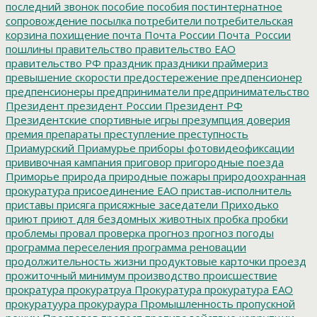
последний звонок
пособие
пособия
постинтернатное
сопровождение
посылка
потребители
потребительская
корзина
похищение
почта
Почта России
Почта_России
пошлины
правительство
правительство ЕАО
правительство РФ
праздник
праздники
праймериз
превышение скорости
предостережение
предпенсионер
предпенсионеры
предприниматели
предпринимательство
Президент
президент России
Президент РФ
Президентские спортивные игры
презумпция доверия
премия
препараты
преступление
преступность
Приамурский
Приамурье
приборы фотовидеофиксации
прививочная кампания
приговор
пригородные поезда
Приморье
природа
природные пожары
природоохранная
прокуратура
присоединение ЕАО
пристав-исполнитель
приставы
присяга
присяжные заседатели
Приходько
приют
приют для бездомных животных
пробка
пробки
проблемы
провал
проверка
прогноз
прогноз погоды
программа переселения
программа реновации
продолжительность жизни
продуктовые карточки
проезд
прожиточный минимум
производство
происшествие
прократура
прокуратруа
Прокуратура
прокуратура ЕАО
прокуратуура
прокураура
Промышленность
пропускной