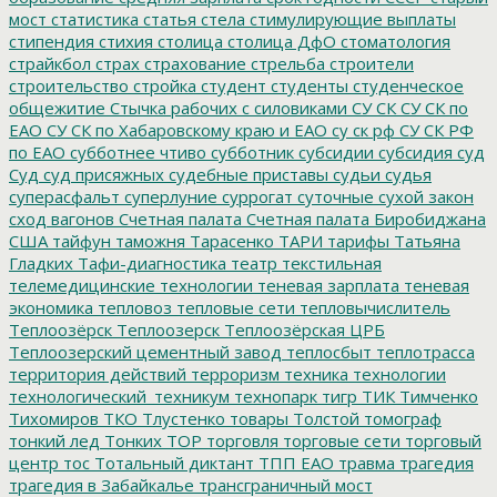
мост
статистика
статья
стела
стимулирующие выплаты
стипендия
стихия
столица
столица ДфО
стоматология
страйкбол
страх
страхование
стрельба
строители
строительство
стройка
студент
студенты
студенческое
общежитие
Стычка рабочих с силовиками
СУ СК
СУ СК по
ЕАО
СУ СК по Хабаровскому краю и ЕАО
су ск рф
СУ СК РФ
по ЕАО
субботнее чтиво
субботник
субсидии
субсидия
суд
Суд
суд присяжных
судебные приставы
судьи
судья
суперасфальт
суперлуние
суррогат
суточные
сухой закон
сход вагонов
Счетная палата
Счетная палата Биробиджана
США
тайфун
таможня
Тарасенко
ТАРИ
тарифы
Татьяна
Гладких
Тафи-диагностика
театр
текстильная
телемедицинские технологии
теневая зарплата
теневая
экономика
тепловоз
тепловые сети
тепловычислитель
Теплоозёрск
Теплоозерск
Теплоозёрская ЦРБ
Теплоозерский цементный завод
теплосбыт
теплотрасса
территория действий
терроризм
техника
технологии
технологический_техникум
технопарк
тигр
ТИК
Тимченко
Тихомиров
ТКО
Тлустенко
товары
Толстой
томограф
тонкий лед
Тонких
ТОР
торговля
торговые сети
торговый
центр
тос
Тотальный диктант
ТПП ЕАО
травма
трагедия
трагедия в Забайкалье
трансграничный мост