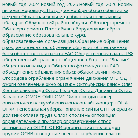
новый_год_2024
новый_год_2025
новый_год_2026
нормы
питания
норовирус
Нотр-Дам
ноябрь
обзор событий за
неделю
Областная больница
областная поликлиника
облздрав
Облученский район
облучье
Облэнергоремонт
Облэнергоремонт Плюс
обман
оборудование
образ
образование
образовательные курсы
образовательные_организации
Обращение
обращения
граждан
обсерватор
обучение
общепит
общественная
баня
общественная палата ЕАО
Общественная палата РФ
общественный транспорт
общество
общество "Знание"
общество инвалидов
Общество фотоискусства ЕАО
объединение
объявления
обыск
обыски
Овчинников
Огородова
ограбление
ограничение движения
ОГЭ
ОДН
ожоги
озеленение
окно
октябрь
Октябрьский район
Олег
Костюк
олимпиада
Ольга Голодец
Ольга Данилина
Ольга
Казанская
ОМОН
ОМП
ОМС
Омск
онкодиспансер
онкологическая служба
онкология
онлайн-концерт
ОНФ
ОНФ "Генеральная уборка"
опасные сайты
ОПГ
операция
должник
оплата труда
Оплот
оползень
оппозиция
оправдательный приговор
опровержение
опрос
оптимизация
ОПФР
ОРВИ
организация пчеловодов
оружие
ОСВВ
освещение
осень
оскорбление власти