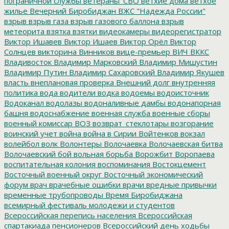
пограничной службы
ветераны_СВО
ветхие дома
ветхое
жилье
Вечерний Биробиджан
ВЖС "Надежда России"
взрыв
взрыв газа
взрыв газового баллона
взрыв
метеорита
взятка
взятки
видеокамеры
видеорегистратор
Виктор Ишавев
Виктор Ишаев
Виктор Орёл
Виктор
Солнцев
викторина
Винников
вице-премьер
ВИЧ
ВККС
Владивосток
Владимир Марковский
Владимир Мишустин
Владимир Путин
Владимир Сахаровский
Владимир Якушев
власть
внеплановая проверка
Внешний долг
внутренняя
политика
вода
водители
водка
водоемы
водоисточник
Водоканал
водолазы
водоналивные дамбы
водонапорная
башня
водоснабжение
военная служба
военные сборы
военный комиссар
ВОЗ
возврат_стеклотары
возгорание
воинский учет
война
война в Сирии
Войтенков
вокзал
волейбол
волк
Волонтеры
Волочаевка
Волочаевская битва
Волочаевский бой
вольная борьба
Ворожбит
Воропаева
воспитательная колония
воспоминания
Востокцемент
Восточный военный округ
Восточный экономический
форум
врач
врачебные ошибки
врачи
вредные привычки
временные трубопроводы
Время Биробиджана
всемирный фестиваль молодежи и студентов
Всероссийская перепись населения
Всероссийская
спартакиада пенсионеров
Всероссийский день ходьбы