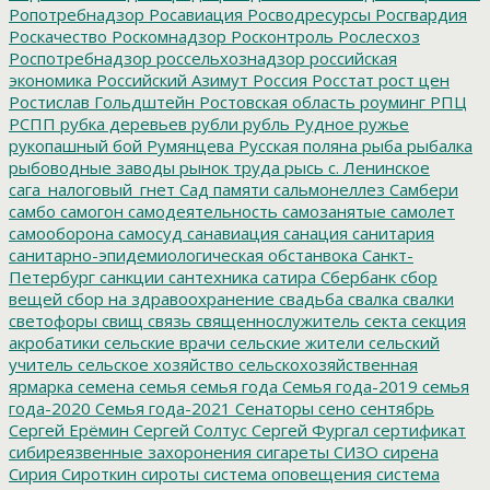
Ропотребнадзор
Росавиация
Росводресурсы
Росгвардия
Роскачество
Роскомнадзор
Росконтроль
Рослесхоз
Роспотребнадзор
россельхознадзор
российская
экономика
Российский Азимут
Россия
Росстат
рост цен
Ростислав Гольдштейн
Ростовская область
роуминг
РПЦ
РСПП
рубка деревьев
рубли
рубль
Рудное
ружье
рукопашный бой
Румянцева
Русская поляна
рыба
рыбалка
рыбоводные заводы
рынок труда
рысь
с. Ленинское
сага_налоговый_гнет
Сад памяти
сальмонеллез
Самбери
самбо
самогон
самодеятельность
самозанятые
самолет
самооборона
самосуд
санавиация
санация
санитария
санитарно-эпидемиологическая обстанвока
Санкт-
Петербург
санкции
сантехника
сатира
Сбербанк
сбор
вещей
сбор на здравоохранение
свадьба
свалка
свалки
светофоры
свищ
связь
священнослужитель
секта
секция
акробатики
сельские врачи
сельские жители
сельский
учитель
сельское хозяйство
сельскохозяйственная
ярмарка
семена
семья
семья года
Семья года-2019
семья
года-2020
Семья года-2021
Сенаторы
сено
сентябрь
Сергей Ерёмин
Сергей Солтус
Сергей Фургал
сертификат
сибиреязвенные захоронения
сигареты
СИЗО
сирена
Сирия
Сироткин
сироты
система оповещения
система