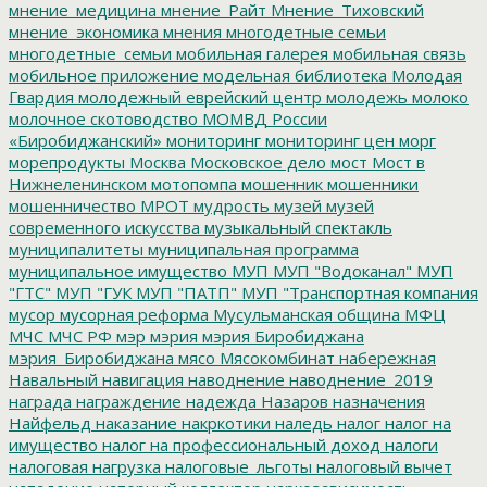
мнение_медицина
мнение_Райт
Мнение_Тиховский
мнение_экономика
мнения
многодетные семьи
многодетные_семьи
мобильная галерея
мобильная связь
мобильное приложение
модельная библиотека
Молодая
Гвардия
молодежный еврейский центр
молодежь
молоко
молочное скотоводство
МОМВД России
«Биробиджанский»
мониторинг
мониторинг цен
морг
морепродукты
Москва
Московское дело
мост
Мост в
Нижнеленинском
мотопомпа
мошенник
мошенники
мошенничество
МРОТ
мудрость
музей
музей
современного искусства
музыкальный спектакль
муниципалитеты
муниципальная программа
муниципальное имущество
МУП
МУП "Водоканал"
МУП
"ГТС"
МУП "ГУК
МУП "ПАТП"
МУП "Транспортная компания
мусор
мусорная реформа
Мусульманская община
МФЦ
МЧС
МЧС РФ
мэр
мэрия
мэрия Биробиджана
мэрия_Биробиджана
мясо
Мясокомбинат
набережная
Навальный
навигация
наводнение
наводнение_2019
награда
награждение
надежда
Назаров
назначения
Найфельд
наказание
накркотики
наледь
налог
налог на
имущество
налог на профессиональный доход
налоги
налоговая нагрузка
налоговые_льготы
налоговый вычет