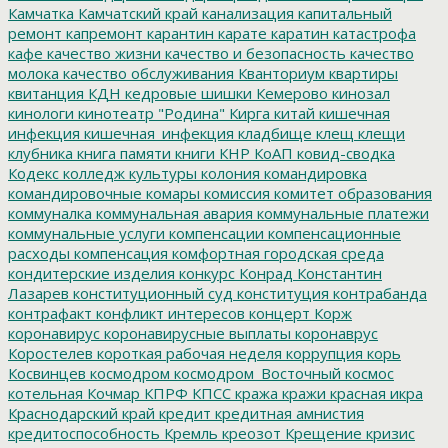
Камчатка
Камчатский край
канализация
капитальный
ремонт
капремонт
карантин
карате
каратин
катастрофа
кафе
качество жизни
качество и безопасность
качество
молока
качество обслуживания
Кванториум
квартиры
квитанция
КДН
кедровые шишки
Кемерово
кинозал
кинологи
кинотеатр "Родина"
Кирга
китай
кишечная
инфекция
кишечная_инфекция
кладбище
клещ
клещи
клубника
книга памяти
книги
КНР
КоАП
ковид-сводка
Кодекс
колледж культуры
колония
командировка
командировочные
комары
комиссия
комитет образования
коммуналка
коммунальная авария
коммунальные платежи
коммунальные услуги
компенсации
компенсационные
расходы
компенсация
комфортная городская среда
кондитерские изделия
конкурс
Конрад
Константин
Лазарев
конституционный суд
конституция
контрабанда
контрафакт
конфликт интересов
концерт
Корж
коронавирус
коронавирусные выплаты
коронаврус
Коростелев
короткая рабочая неделя
коррупция
корь
Косвинцев
космодром
космодром_Восточный
космос
котельная
Кочмар
КПРФ
КПСС
кража
кражи
красная икра
Краснодарский край
кредит
кредитная амнистия
кредитоспособность
Кремль
креозот
Крещение
кризис