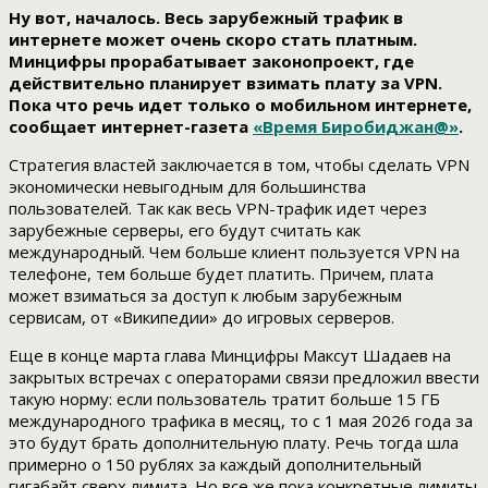
Ну вот, началось. Весь зарубежный трафик в
интернете может очень скоро стать платным.
Минцифры прорабатывает законопроект, где
действительно планирует взимать плату за VPN.
Пока что речь идет только о мобильном интернете,
сообщает интернет-газета
«Время Биробиджан@»
.
Стратегия властей заключается в том, чтобы сделать VPN
экономически невыгодным для большинства
пользователей. Так как весь VPN-трафик идет через
зарубежные серверы, его будут считать как
международный. Чем больше клиент пользуется VPN на
телефоне, тем больше будет платить. Причем, плата
может взиматься за доступ к любым зарубежным
сервисам, от «Википедии» до игровых серверов.
Еще в конце марта глава Минцифры Максут Шадаев на
закрытых встречах с операторами связи предложил ввести
такую норму: если пользователь тратит больше 15 ГБ
международного трафика в месяц, то с 1 мая 2026 года за
это будут брать дополнительную плату. Речь тогда шла
примерно о 150 рублях за каждый дополнительный
гигабайт сверх лимита. Но все же пока конкретные лимиты