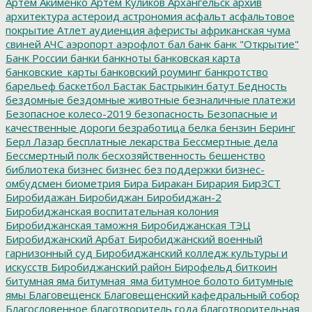
Артём Акименко
Артём Куликов
Архангельск
архив
архитектура
астероид
астрономия
асфальт
асфальтовое
покрытие
Атлет
аудиенция
аферисты
африканская чума
свиней
АЧС
аэропорт
аэрофлот
бал
банк
банк "Открытие"
Банк России
банки
банкноты
банковская карта
банковские_карты
банковский роуминг
банкротство
барельеф
баскетбол
Бастак
Бастрыкин
батут
Бедность
бездомные
бездомные животные
безналичные платежи
Безопасное колесо-2019
безопасность
Безопасные и
качественные дороги
безработица
белка
бензин
Беринг
Берл Лазар
бесплатные лекарства
Бессмертные дела
Бессмертный полк
бесхозяйственность
бешенство
библиотека
бизнес
бизнес без поддержки
бизнес-
омбудсмен
биометрия
Бира
Биракан
Бирария
БирЗСТ
Биробидажан
Биробиджан
Биробиджан-2
Биробиджанская воспитательная колония
Биробиджанская таможня
Биробиджанская ТЭЦ
Биробиджанский Арбат
Биробиджанский военный
гарнизонный суд
Биробиджанский колледж культуры и
искусств
Биробиджанский район
Бирофельд
биткоин
битумная яма
битумная_яма
битумное болото
битумные
ямы
Благовещенск
Благовещенский кафедральный собор
Благословенное
благотворитель года
благотворительная