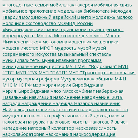
многодетные_семьи
мобильная галерея
мобильная связь
мобильное приложение
модельная библиотека
Молодая
Гвардия
молодежный еврейский центр
молодежь
молоко
молочное скотоводство
МОМВД России
«Биробиджанский»
мониторинг
мониторинг цен
морг
морепродукты
Москва
Московское дело
мост
Мост в
Нижнеленинском
мотопомпа
мошенник
мошенники
мошенничество
МРОТ
мудрость
музей
музей
современного искусства
музыкальный спектакль
муниципалитеты
муниципальная программа
муниципальное имущество
МУП
МУП "Водоканал"
МУП
"ГТС"
МУП "ГУК
МУП "ПАТП"
МУП "Транспортная компания
мусор
мусорная реформа
Мусульманская община
МФЦ
МЧС
МЧС РФ
мэр
мэрия
мэрия Биробиджана
мэрия_Биробиджана
мясо
Мясокомбинат
набережная
Навальный
навигация
наводнение
наводнение_2019
награда
награждение
надежда
Назаров
назначения
Найфельд
наказание
накркотики
наледь
налог
налог на
имущество
налог на профессиональный доход
налоги
налоговая нагрузка
налоговые_льготы
налоговый вычет
нападение
напорный коллектор
наркозависимость
нарколаборатория
наркомания
наркосодержащие