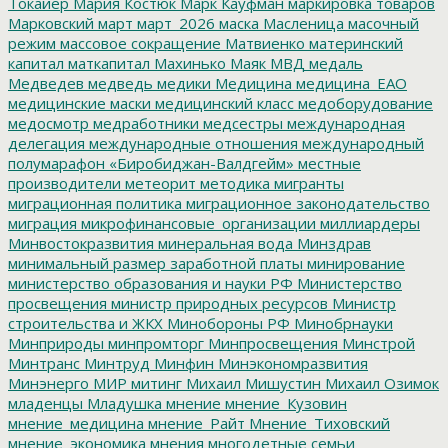
Токайер
Мария Костюк
Марк Кауфман
маркировка товаров
Марковский
март
март_2026
маска
Масленица
масочный
режим
массовое сокращение
Матвиенко
материнский
капитал
маткапитал
Махинько
Маяк
МВД
медаль
Медведев
медведь
медики
Медицина
медицина_ЕАО
медицинские маски
медицинский класс
медоборудование
медосмотр
медработники
медсестры
международная
делегация
международные отношения
международный
полумарафон «Биробиджан-Валдгейм»
местные
производители
метеорит
методика
мигранты
миграционная политика
миграционное законодательство
миграция
микрофинансовые_организации
миллиардеры
Минвостокразвития
минеральная вода
Минздрав
минимальный размер заработной платы
минирование
министерство образования и науки РФ
Министерство
просвещения
министр природных ресурсов
Министр
строительства и ЖКХ
Минобороны РФ
Минобрнауки
Минприроды
минпромторг
Минпросвещения
Минстрой
Минтранс
Минтруд
Минфин
Минэкономразвития
Минэнерго
МИР
митинг
Михаил Мишустин
Михаил Озимок
младенцы
Младушка
мнение
мнение_Кузовин
мнение_медицина
мнение_Райт
Мнение_Тиховский
мнение_экономика
мнения
многодетные семьи