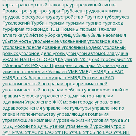
карта
транспортный налог
траур
тревожный сигнал
Тромса
тротуар
тротуары
Трубачев
трудовая книжка
трудовые ресурсы
трудоустройство
Трутнев
туберкулез
Тукалевский
Турбин
туризм
туризмм
турнир
турпоход
турфирма
тхэквондо
ТЭЦ
Тюмень
тюрьма
Тяжелая
атлетика
убийство
уборка улиц
убыль
убыль населения
убыточность
увольнение
увольнения
уголовное дело
уголовное преследование
уголовный кодекс
уголовный
розыск
уголоное дело
уголь
угон
угон автомобиля
удача
УЖАСЫ НАШЕГО ГОРОДКА
узи
УК
УК "ДомСтроСервис"
УК
"Монарх"
УК РФ
указ Президента
укладка
Украина
укусы
уличное освещение
Улюкаев
УМВ
УМВД
УМВД по ЕАО
УМВД по Хабаровскому краю
УМВД России по ЕАО
уполномоченный по правам предпринимателей
уполномоченный по правам ребенка
уполномоченный по
правам человека
управление административными
зданиями
Управление ЖКХ мэрии города
управление
здравоохранения
управление культуры
управление по
опеке и попечительству
управляющая компания
управляющие компании
уровень жизни
условия труда
УТ
МВД России по ДФО
утечка
утраченный урожай
утро с
"@"
УФАС
УФАС по ЕАО
УФНС
УФСБ
УФСБ по ЕАО
УФСИН