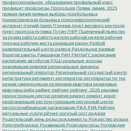
профессиональное_образование
профильный класс
профицит
профсоюзы
Проходцев
Пряма_линия_2025
прямая линия
прямые выборы
психбольница
психиатрическая больница
психоневрологический
интернат
птичий грипп
Птичник
пункт весового контроля
пункт пропуска
путевка
Путин
ПФР
Пшеничный
пьянство
за рулем
работа
работодатели
рабочая неделя
рабочая
поездка
рабочие места
радиация
радон
Разбой
развлекательный центр
развод
Раздольное
размыв
берегов
ракеты
Рамазанов
РАН
РАНХиГС
расписание
расписание автобусов
РДШ
реальные доходы
реанимация
ревизия
региональные финансы
региональный оператор
Региональный сосудистый центр
регистратура
регламент
регоператор
регоператор по тко
режим самоизоляции
резиновая квартира
резиновые
квартиры
рейд
рейинг
рейтинг
рейтинг_2026
реклама
реконструкция
ректор
религия
ремонт
ремонт дорог
реорганизация
реструктуризация
ресурсный центр
ресурсоснабжающая организация
РЖД
РИА Рейтинг
ритуальные услуги
рйтинг
рогатый скот
роддом
Родительский день
роды
рождаемость
Рождество
розыск
Ропотребнадзор
Росавиация
Росводресурсы
Росгвардия
Роскачество
Роскомнадзор
Росконтроль
Рослесхоз