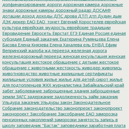
допфинансирование
дороги
дорожная камера
дорожные
знаки
дорожные камеры
дорожный радар
ДОСААФ
дотации
доход
доходы
ДПС
дрова
ДТП
дтп
Дудин
дым
ДЭК
дюкер
ЕАО
ЕАО_тонет
Евгений Коростелев
еврейская
культура
еврейская_мудрость
еврейские традиции
Евровидение
Евросеть
Еврстат
ЕГЭ
Единая Россия
единая
субсидия
Единый заказчик
Екатерина Румянцева
Елена
Басова
Елена Князева
Елена Хахалева
ель
ЕНВД
Ефим
Вепринский
жалоба
жд переезд
железная дорога
железнодорожный переезд
женская кнсультация
женская
консультация
жестокое обращение с детьми
жестокое
обращение с животными
жестокость
живодер
живопись
животноводство
животные
жилищные сертификаты
жилищные условия
жилье
жилье для детей-сирот
жильё
для подтопленцев
ЖКХ
журналистика
Забайкальский край
забег
заболевание
заброшенные здания
заброшенные
земли
ЗАГС
задержание
задолженность
займ
заказник
Ульдура
заказник Ульдуры
закон
Законодательное
Собрание
законодательство
законопреокт
законопроект
законороект
Заксобрание
Заксобрание ЕАО
заморозка
пенсионных накоплений
заморозки
занятость
запись в
школу
заповедник "Бастак"
заповедники
заработная плата