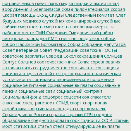
пограничников
скейт-парк
скидка
скидки и акции
склад
вооружения и боеприпасов
склад пиломатериалов
скорая
Скорая помощь
СКУД
СКУДы
Следственный комитет
Слет
будущих медиков
служебная командировка
служебные
собаки
смертность
смертность населения
смерть на
рабочем месте
СМИ
Смидович
Смидовичский район
смотровая площадка
СМП
снег
снегопад
снюс
собаки
собор Парижской Богоматери
Собра
Собрание депутатов
Совет ветеранов
Совет Федерации
советские ГОСТы
советские зарплаты
Совфед
Сокол
сокращения
Солнцев
Солтус
Солцнев
соотечественники
Сопка
соревнования
сотовая связь
сотрудничество
соцвыплаты
соцзащита
социально-культурный центр
социально-политическая
устойчивость
социально-экономическое положение
социальное питание
социальные выплаты
социальные
пенсии
социальные сети
социальный контракт
Социальный фонд
соцопрос
соцсети
соя
спасатели
спасение
спецтранспорт
СПИД
спорт
спортивная
акробатика
спортивная площадка
спорткомплекс
Справедливая Россия
справка
справки
СПЧ
среднее
образование
средняя зарплата
срок годности
СССР
старый
мост
статистика
статья
стела
стимулирующие выплаты