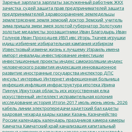
Заречье
зарплата
зарплаты
заслуженный работник ЖКХ
зачистка_судей
защита прав предпринимателей
защита
предпринимателей
здравоохранение
земледельцы
землетрясение
земля
земский доктор
Земский_учитель
зима пришла
змеи
змея
золотой губернатор
Золотухин
золотые медалисты
зоозащитники
Иван Благодырь
Иван
Голунов
Иван Проходцев
ИВЛ
ивс
Игорь Ткачев
игрушки
идиш
избиение
избирательная кампания
избирком
Известковый
измени жизнь к лучшему
Израиль
имена
импорт
инвалиды
инвестирование
инвестиции
инвестиционные проекты
индекс самоизоляции
индекс
человеческого развития
индексация
инновационное
развитие
иностранные государства
инспектор ДПС
инсульт
интервью
Интернет
инфекционная больница
инфекция
инфляция
инфраструктура
ипотека
Ирина
Пинчук
Иркутская область
иск
искусственная елка
искусственный_интеллект
исправительная колония
исследование
история
Итоги-2017
июль
июнь
июнь_2026
кабель линии электропередачи
кадетский бал
кадеты
кадровая чехарда
кадры
казаки
Казань
Казначейство
России
календарь
календарь праздников
камера
камеры
Камчатка
Камчатский край
канализация
капитальный
ремонт
капремонт
карантин
карате
каратин
катастрофа