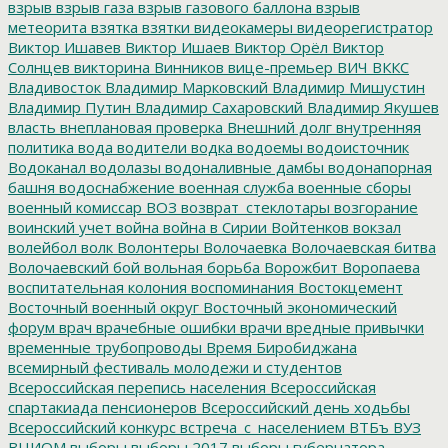
взрыв
взрыв газа
взрыв газового баллона
взрыв
метеорита
взятка
взятки
видеокамеры
видеорегистратор
Виктор Ишавев
Виктор Ишаев
Виктор Орёл
Виктор
Солнцев
викторина
Винников
вице-премьер
ВИЧ
ВККС
Владивосток
Владимир Марковский
Владимир Мишустин
Владимир Путин
Владимир Сахаровский
Владимир Якушев
власть
внеплановая проверка
Внешний долг
внутренняя
политика
вода
водители
водка
водоемы
водоисточник
Водоканал
водолазы
водоналивные дамбы
водонапорная
башня
водоснабжение
военная служба
военные сборы
военный комиссар
ВОЗ
возврат_стеклотары
возгорание
воинский учет
война
война в Сирии
Войтенков
вокзал
волейбол
волк
Волонтеры
Волочаевка
Волочаевская битва
Волочаевский бой
вольная борьба
Ворожбит
Воропаева
воспитательная колония
воспоминания
Востокцемент
Восточный военный округ
Восточный экономический
форум
врач
врачебные ошибки
врачи
вредные привычки
временные трубопроводы
Время Биробиджана
всемирный фестиваль молодежи и студентов
Всероссийская перепись населения
Всероссийская
спартакиада пенсионеров
Всероссийский день ходьбы
Всероссийский конкурс
встреча_с_населением
ВТБъ
ВУЗ
ВЦИОМ
выборы
выборы 2017
выборы губернатора