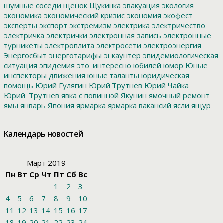
шумные соседи
щенок
Щукинка
эвакуация
экология
экономика
экономический кризис
экономия
экофест
эксперты
экспорт
экстремизм
электрика
электричество
электричка
электрички
электронная запись
электронные
турникеты
электроплита
электросети
электроэнергия
Энергосбыт
энерготарифы
энкаунтер
эпидемиологическая
ситуация
эпидемия
это_интересно
юбилей
юмор
Юные
инспекторы движения
юные таланты
юридическая
помощь
Юрий Гулягин
Юрий Трутнев
Юрий Чайка
Юрий_Трутнев
явка с повинной
Якунин
ямочный ремонт
ямы
январь
Япония
ярмарка
ярмарка вакансий
ясли
ящур
Календарь новостей
Март 2019
Пн
Вт
Ср
Чт
Пт
Сб
Вс
1
2
3
4
5
6
7
8
9
10
11
12
13
14
15
16
17
18
19
20
21
22
23
24