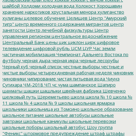
шайбой
Холдоми
холодная вода
Холокост
Хорошавин
хранение наркотиков
хрустальная менора
хулиганство
хулиганы
целевое обучение
Целищев
Центр "Амурский
тигр"
центр временного содержания мигрантов
центр
занятости
Центр лечебной физкультуры
Центр
управления регионом
центральное водоснабжение
Центральный Банк
цены
цик
циклон
цирк
цифровое
телевидение
цифровой рубль
ЦСМ
ЦУР
Час земли
частичная мобилизация
Чемпионат Дальнего Востока по
футболу
черная дыра
черная икра
черные лесорубы
Черный куб
черный список
честные выборы
честные и
чистые выборы
четырехдневная рабочая неделя
чиновник
чиновники
чипирование
чистая питьевая вода
Чиунэ
Сугихара
ЧМ-2018
ЧП
чс
чума
шампанское
Шапиро
шахматы
шашки
шашлыки
швейная фабрика
Шевченко
шелковый путь
Шереметьево
школа
школа № 10
школа №
11
школа № 4
школа № 9
школы
школьная ярмарка
школьники
школьница из Томсино
школьное образование
школьное питание
школьные автобусы
школьные
завтраки
школьные каникулы
школьные перевозки
школьные поборы
школьный автобус
Шоу группа
"Феникс"
штормовое предупреждение
штраф
штрафы