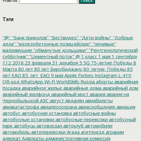
Найти:
Тэги
"@"
"Банк приколов"
"Бествидео"
"Дети войны"
"Добрые
дела"
"железобетонные полицейские"
"ленивые"
малоимущие
"обманутые дольщики"
"Рентгенологический
субботник"
"Цементный поток"
@
1 класс
1 мая
1 сентября
112
2018
23 февраля
31 декабря
5
5G
75-летие Победы
8
Марта
80 лет
80 лет Биробиджану
80_летие_Победы
85
лет ЕАО
85_лет_ЕАО
9 мая
Apple
Forbes
Instagram
L-410
QR-код
WhatsApp
Wi-Fi
WorldSkills Russia
аборты
аварийная
посадка
аварийное жилье
аварийные дома
аварийный дом
аварийный жилфонд
аварийный мост
авария
авария на
Чернобыльской АЭС
август
Авдалян
авиабилеты
авиакатастрофа
авиалесоохрана
авиасообщение
авиация
автобус
автобусная остановка
автобусные войны
автобусные остановки
автобусные перевозки
автобусный
парк
автобусы
автовокзал
автоклуб
автомобили
автомобиль
автоперевозки
Агада
агитпоезд
аграрии
адвокат
Адвокаты
административная комиссия