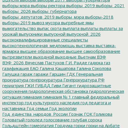
выборы мэра
выборы ректора
выборы_2019
выборы_2021
выборы_2026
выборы_губернатора
выборы_депутатов_2019
выборы_мэра
выборы-2018
выборы-2019
вывоз мусора
выгребные ямы
вымогательство
выпас скота
выплата
выплаты
выплаты за
урожай
выпускники
выпускной
выпускной_2026
высококвалифицированные специалисты
высокотехнологичная_медпомощь
выставка
выставка-
ярмарка
высшее образование
высшее самообразование
вытрезвители
выходной
выходные
Вьетнам
ВЭФ
ВЭФ_2026
Вячеслав Пастухов
Г.И. Радде
гадюка
газ
газификация ЕАО
Галина Кашапова
Галина Соколова
Галушка
гараж
гаражи
Гаршин
ГДК
Генеральная
прокуратура
генпрокуратура
Генпрокуратура РФ
гериатрия
ГЖИ
ГИБДД
Гиви
Гигант
гидрозащитные
сооружения
гидрологическая обстановка
гидрологическая
ситуация
гимназия
гимназия № 1
главный федеральный
инспектор
год культурного наследия
год педагога и
наставника
Год семьи
Год экологии
Год_единства_народов_России
Гознак
ГОК
Голикова
Головатый
гололед
голосование
голубая сорока
Гольдштейн
гомеопатия
Гордума
горки
горки на Арбате