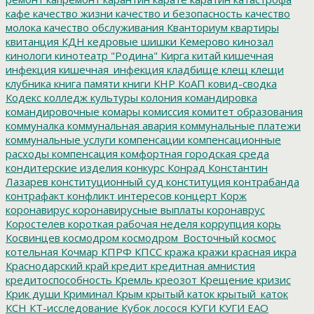
кафе
качество жизни
качество и безопасность
качество
молока
качество обслуживания
Кванториум
квартиры
квитанция
КДН
кедровые шишки
Кемерово
кинозал
кинологи
кинотеатр "Родина"
Кирга
китай
кишечная
инфекция
кишечная_инфекция
кладбище
клещ
клещи
клубника
книга памяти
книги
КНР
КоАП
ковид-сводка
Кодекс
колледж культуры
колония
командировка
командировочные
комары
комиссия
комитет образования
коммуналка
коммунальная авария
коммунальные платежи
коммунальные услуги
компенсации
компенсационные
расходы
компенсация
комфортная городская среда
кондитерские изделия
конкурс
Конрад
Константин
Лазарев
конституционный суд
конституция
контрабанда
контрафакт
конфликт интересов
концерт
Корж
коронавирус
коронавирусные выплаты
коронаврус
Коростелев
короткая рабочая неделя
коррупция
корь
Косвинцев
космодром
космодром_Восточный
космос
котельная
Кочмар
КПРФ
КПСС
кража
кражи
красная икра
Краснодарский край
кредит
кредитная амнистия
кредитоспособность
Кремль
креозот
Крещение
кризис
Крик души
Криминал
Крым
крытый каток
крытый_каток
КСН
КТ-исследование
Кубок лосося
КУГИ
КУГИ ЕАО