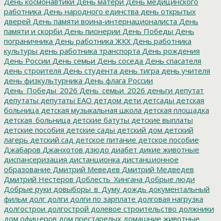
День космонавтики
День матери
День медицинского
работника
День народного единства
день открытых
дверей
День памяти воина-интернационалиста
День
памяти и скорби
День пионерии
День Победы
День
пограничника
День работника ЖКХ
День работника
культуры
день работника транспорта
День рождения
День России
День семьи
День соседа
День спасателя
день строителя
День студента
день тигра
день учителя
день физкультурника
День флага России
День_Победы_2026
День_семьи_2026
деньги
депутат
депутаты
депутаты ЕАО
детдом
дети
детсады
детская
больница
детская музыкальная школа
детская площадка
детская_больница
детские батуты
детские выплаты
детские пособия
детские сады
детский дом
детский
лагерь
детский сад
детское питание
детское пособие
Джабаров
Джанхотов
дзюдо
диабет
дикие животные
диспансеризация
дистанционка
дистанционное
образование
Дмитрий Меведев
Дмитрий Медведев
Дмитрий Нестеров
Доблесть_Хингана
Добрые люди
Добрые руки
довыборы_в_Думу
дождь
документальный
фильм
долг
долги
долги по зарплате
долговая нагрузка
долгострои
долгострой
долевое строительство
должники
дом офицеров
дом престарелых
домашние животные