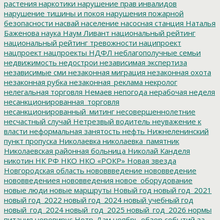
растения
наркотики
нарушение прав инвалидов
нарушение тишины и покоя
нарушения пожарной
безопасности
насвай
население
насосная станция
Наталья
Баженова
наука
Наум Ливант
национальный рейтинг
национальный рейтинг тревожности
наципроект
нацпроект
нацпроекты
НДФЛ
неблагополучные семьи
недвижимость
недострои
независимая экспертиза
независимые сми
незаконная миграция
незаконная охота
незаконная рубка
незаконная_реклама
некролог
нелегальная торговля
Немаев
непогода
нерабочая неделя
несанкционированная_торговля
несанкционированный_митинг
несовершеннолетние
несчастный случай
Нетрезвый водитель
неуважение к
власти
неформальная занятость
нефть
Нижнеленинский
пункт пропуска
Николаевка
николаевка_памятник
Николаевская районная больница
Николай Канделя
никотин
НК РФ
НКО
НКО «РОКР»
Новая звезда
Новгородская область
нововвведение
нововведение
нововведениея
нововведения
новое_оборудование
новые люди
новые маршруты
Новый год
новый год_2021
новый год_2022
новый год_2024
новый учебный год
новый_год_2024
новый_год_2025
новый_год_2026
нормы
питания
норовирус
Нотр-Дам
ноябрь
обзор событий за