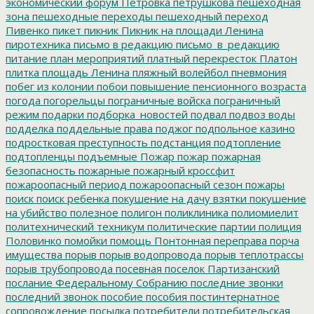
экономический форум
Петровка
петрушкова
пешеходная
зона
пешеходные переходы
пешеходный переход
Пивенко
пикет
пикник
Пикник на площади Ленина
пиротехника
письмо в редакцию
письмо_в_редакцию
питание
план мероприятий
платный перекресток
Платон
плитка
площадь Ленина
пляжный волейбол
пневмония
побег из колонии
побои
повышение пенсионного возраста
погода
погорельцы
пограничные войска
пограничный
режим
подарки
подборка_новостей
подвал
подвоз воды
подделка
поддельные права
поджог
подпольное казино
подростковая преступность
подстанция
подтопление
подтопленцы
подъемные
Пожар
пожар
пожарная
безопасность
пожарные
пожарный кроссфит
пожароопасный период
пожароопасный сезон
пожары
поиск
поиск ребенка
покушение на дачу взятки
покушение
на убийство
полезное
полигон
поликлиника
полиомиелит
политехнический техникум
политические партии
полиция
Половинко
помойки
помощь
Понтонная переправа
порча
имущества
порыв
порыв водопровода
порыв теплотрассы
порыв трубопровода
посевная
поселок Партизанский
послание Федеральному Собранию
последние звонки
последний звонок
пособие
пособия
постинтернатное
сопровождение
посылка
потребители
потребительская