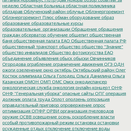
неделю
Областная больница
областная поликлиника
облздрав
Облученский район
облучье
Облэнергоремонт
Облэнергоремонт Плюс
обман
оборудование
образ
образование
образовательные курсы
образовательные_организации
Обращение
обращения
граждан
обсерватор
обучение
общепит
общественная
баня
общественная палата ЕАО
Общественная палата РФ
общественный транспорт
общество
общество "Знание"
общество инвалидов
Общество фотоискусства ЕАО
объединение
объявления
обыск
обыски
Овчинников
Огородова
ограбление
ограничение движения
ОГЭ
ОДН
ожоги
озеленение
окно
октябрь
Октябрьский район
Олег
Костюк
олимпиада
Ольга Голодец
Ольга Данилина
Ольга
Казанская
ОМОН
ОМП
ОМС
Омск
онкодиспансер
онкологическая служба
онкология
онлайн-концерт
ОНФ
ОНФ "Генеральная уборка"
опасные сайты
ОПГ
операция
должник
оплата труда
Оплот
оползень
оппозиция
оправдательный приговор
опровержение
опрос
оптимизация
ОПФР
ОРВИ
организация пчеловодов
оружие
ОСВВ
освещение
осень
оскорбление власти
особый противопожарный режим
остановка
остановки
осужденные
отдых
отключение
отключение воды