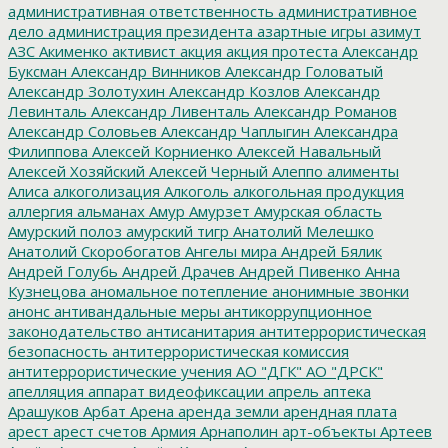
административная ответственность
административное
дело
администрация президента
азартные игры
азимут
АЗС
Акименко
активист
акция
акция протеста
Александр
Буксман
Александр Винников
Александр Головатый
Александр Золотухин
Александр Козлов
Александр
Левинталь
Александр Ливенталь
Александр Романов
Александр Соловьев
Александр Чаплыгин
Александра
Филиппова
Алексей Корниенко
Алексей Навальный
Алексей Хозяйский
Алексей Черный
Алеппо
алименты
Алиса
алкоголизация
Алкоголь
алкогольная продукция
аллергия
альманах
Амур
Амурзет
Амурская область
Амурский полоз
амурский тигр
Анатолий Мелешко
Анатолий Скоробогатов
Ангелы мира
Андрей Бялик
Андрей Голубь
Андрей Драчев
Андрей Пивенко
Анна
Кузнецова
аномальное потепление
анонимные звонки
анонс
антивандальные меры
антикоррупционное
законодательство
антисанитария
антитеррористическая
безопасность
антитеррористическая комиссия
антитеррористические учения
АО "ДГК"
АО "ДРСК"
апелляция
аппарат видеофиксации
апрель
аптека
Арашуков
Арбат
Арена
аренда земли
арендная плата
арест
арест счетов
Армия
Арнаполин
арт-объекты
Артеев