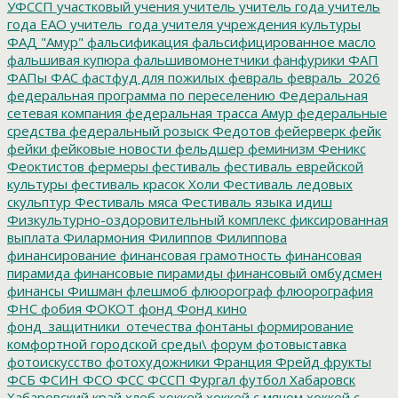
УФССП
участковый
учения
учитель
учитель года
учитель
года ЕАО
учитель_года
учителя
учреждения культуры
ФАД "Амур"
фальсификация
фальсифицированное масло
фальшивая купюра
фальшивомонетчики
фанфурики
ФАП
ФАПы
ФАС
фастфуд для пожилых
февраль
февраль_2026
федеральная программа по переселению
Федеральная
сетевая компания
федеральная трасса Амур
федеральные
средства
федеральный розыск
Федотов
фейерверк
фейк
фейки
фейковые новости
фельдшер
феминизм
Феникс
Феоктистов
фермеры
фестиваль
фестиваль еврейской
культуры
фестиваль красок Холи
Фестиваль ледовых
скульптур
Фестиваль мяса
Фестиваль языка идиш
Физкультурно-оздоровительный комплекс
фиксированная
выплата
Филармония
Филиппов
Филиппова
финансирование
финансовая грамотность
финансовая
пирамида
финансовые пирамиды
финансовый омбудсмен
финансы
Фишман
флешмоб
флюорограф
флюорография
ФНС
фобия
ФОКОТ
фонд
Фонд кино
фонд_защитники_отечества
фонтаны
формирование
комфортной городской среды\
форум
фотовыставка
фотоискусство
фотохудожники
Франция
Фрейд
фрукты
ФСБ
ФСИН
ФСО
ФСС
ФССП
Фургал
футбол
Хабаровск
Хабаровский край
хлеб
хоккей
хоккей с мячом
хоккей с