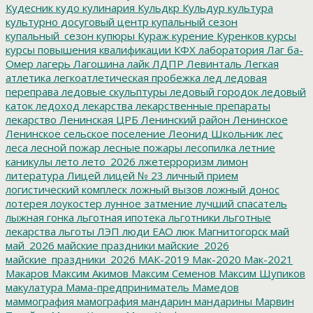
Кудесник
кудо
кулинария
Кульдкр
Кульдур
культура
культурно досуговый центр
купальный сезон
купальный_сезон
купюры
Кураж
курение
Куренков
курсы
курсы повышения квалификации
КФХ
лаборатория
Лаг ба-
Омер
лагерь
Лагошина
лайк
ЛДПР
Левинталь
Легкая
атлетика
легкоатлетическая пробежка
лед
ледовая
переправа
ледовые скульптуры
ледовый городок
ледовый
каток
ледоход
лекарства
лекарственные препараты
лекарство
Ленинская ЦРБ
Ленинский район
Ленинское
Ленинское сельское поселение
Леонид Школьник
лес
леса
лесной пожар
лесные пожары
лесопилка
летние
каникулы
лето
лето_2026
лжетерроризм
лимон
литература
Лицей
лицей № 23
личный прием
логистический комплеск
ложный вызов
ложный донос
лотерея
лоукостер
лунное затмение
лучший спасатель
лыжная гонка
льготная ипотека
льготники
льготные
лекарства
льготы
ЛЭП
люди ЕАО
люк
Магнитогорск
май
май_2026
майские праздники
майские_2026
майские_праздники_2026
МАК-2019
Мак-2020
Мак-2021
Макаров
Максим Акимов
Максим Семенов
Максим Шупиков
макулатура
Мама-предприниматель
Мамедов
маммография
мамография
мандарин
мандарины
Марвин