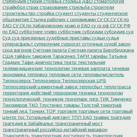
стипендия
стихия
столица
столица ДфО
стоматология
страйкбол
страх
страхование
стрельба
строители
строительство
стройка
студент
студенты
студенческое
общежитие
Стычка рабочих с силовиками
СУ СК
СУ СК по
ЕАО
СУ СК по Хабаровскому краю и ЕАО
су ск рф
СУ СК РФ
по ЕАО
субботнее чтиво
субботник
субсидии
субсидия
суд
Суд
суд присяжных
судебные приставы
судьи
судья
суперасфальт
суперлуние
суррогат
суточные
сухой закон
сход вагонов
Счетная палата
Счетная палата Биробиджана
США
тайфун
таможня
Тарасенко
ТАРИ
тарифы
Татьяна
Гладких
Тафи-диагностика
театр
текстильная
телемедицинские технологии
теневая зарплата
теневая
экономика
тепловоз
тепловые сети
тепловычислитель
Теплоозёрск
Теплоозерск
Теплоозёрская ЦРБ
Теплоозерский цементный завод
теплосбыт
теплотрасса
территория действий
терроризм
техника
технологии
технологический_техникум
технопарк
тигр
ТИК
Тимченко
Тихомиров
ТКО
Тлустенко
товары
Толстой
томограф
тонкий лед
Тонких
ТОР
торговля
торговые сети
торговый
центр
тос
Тотальный диктант
ТПП ЕАО
травма
трагедия
трагедия в Забайкалье
трансграничный мост
трансграничный российско-китайский марафон
Транснефть
транспортная доступность
транспортная