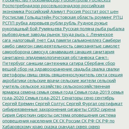
Роспотребнадзор
россельхознадзор
российская
экономика
Российский Азимут
Россия
Росстат
рост цен
Ростислав Гольдштейн
Ростовская область
роуминг
РПЦ
РСПП
рубка деревьев
рубли
рубль
Рудное
ружье
рукопашный бой
Румянцева
Русская поляна
рыба
рыбалка
рыбоводные заводы
рынок труда
рысь
с. Ленинское
сага_налоговый_гнет
Сад памяти
сальмонеллез
Самбери
самбо
самогон
самодеятельность
самозанятые
самолет
самооборона
самосуд
санавиация
санация
санитария
санитарно-эпидемиологическая обстанвока
Санкт-
Петербург
санкции
сантехника
сатира
Сбербанк
сбор
вещей
сбор на здравоохранение
свадьба
свалка
свалки
светофоры
свищ
связь
священнослужитель
секта
секция
акробатики
сельские врачи
сельские жители
сельский
учитель
сельское хозяйство
сельскохозяйственная
ярмарка
семена
семья
семья года
Семья года-2019
семья
года-2020
Семья года-2021
Сенаторы
сено
сентябрь
Сергей Ерёмин
Сергей Солтус
Сергей Фургал
сертификат
сибиреязвенные захоронения
сигареты
СИЗО
сирена
Сирия
Сироткин
сироты
система оповещения
система
оповещения населения
СК
СК России
СК РФ
СК РФ по
Хабаровскому краю
сказка
скандал
сквер
сквер