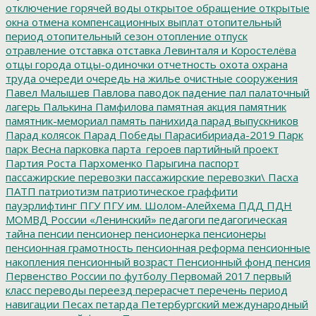
отключение горячей воды
открытое обращение
открытые
окна
отмена компенсационных выплат
отопительный
период
отопительный сезон
отопление
отпуск
отравление
отставка
отставка Левинталя и Коростелёва
отцы города
отцы-одиночки
отчетность
охота
охрана
труда
очереди
очередь на жилье
очистные сооружения
Павел Малышев
Павлова
паводок
падение
пал
палаточный
лагерь
Палькина
Памфилова
памятная акция
памятник
памятник-мемориал
память
панихида
парад выпускников
Парад колясок
Парад Победы
Парасибириада-2019
Парк
парк Весна
парковка
парта_героев
партийный проект
Партия Роста
Пархоменко
Парыгина
паспорт
пассажирские перевозки
пассажирские перевозки\
Пасха
ПАТП
патриотизм
патриотическое граффити
пауэрлифтинг
ПГУ
ПГУ им. Шолом-Алейхема
ПДД
ПДН
МОМВД России «Ленинский»
педагоги
педагогическая
тайна
пенсии
пенсионер
пенсионерка
пенсионеры
пенсионная грамотность
пенсионная реформа
пенсионные
накопления
пенсионный возраст
Пенсионный фонд
пенсия
Первенство России по футболу
Первомай 2017
первый
класс
переводы
переезд
перерасчет
перечень
период
навигации
Песах
петарда
Петербургский международный