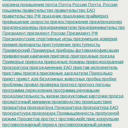
корзина
похищение
почта
Почта России
Почта_России
пошлины
правительство
правительство ЕАО
правительство РФ
праздник
праздники
праймериз
превышение скорости
предостережение
предпенсионер
предпенсионеры
предприниматели
предпринимательство
Президент
президент России
Президент РФ
Президентские спортивные игры
презумпция доверия
премия
препараты
преступление
преступность
Приамурский
Приамурье
приборы фотовидеофиксации
прививочная кампания
приговор
пригородные поезда
Приморье
природа
природные пожары
природоохранная
прокуратура
присоединение ЕАО
пристав-исполнитель
приставы
присяга
присяжные заседатели
Приходько
приют
приют для бездомных животных
пробка
пробки
проблемы
провал
проверка
прогноз
прогноз погоды
программа переселения
программа реновации
продолжительность жизни
продуктовые карточки
проезд
прожиточный минимум
производство
происшествие
прократура
прокуратруа
Прокуратура
прокуратура ЕАО
прокуратуура
прокураура
Промышленность
пропускной
режим
Просветов
протест
противодействие коррупции
противопожарный период
противопожарный режим