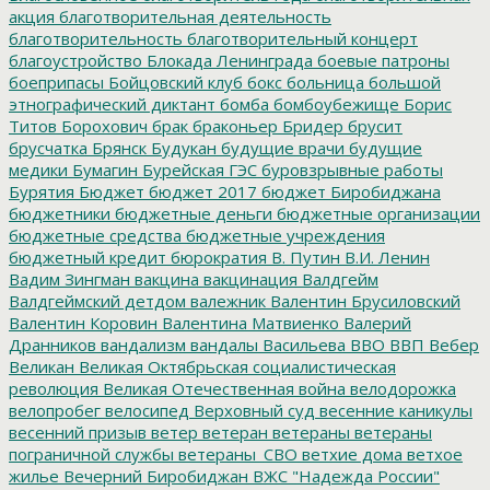
акция
благотворительная деятельность
благотворительность
благотворительный концерт
благоустройство
Блокада Ленинграда
боевые патроны
боеприпасы
Бойцовский клуб
бокс
больница
большой
этнографический диктант
бомба
бомбоубежище
Борис
Титов
Борохович
брак
браконьер
Бридер
брусит
брусчатка
Брянск
Будукан
будущие врачи
будущие
медики
Бумагин
Бурейская ГЭС
буровзрывные работы
Бурятия
Бюджет
бюджет 2017
бюджет Биробиджана
бюджетники
бюджетные деньги
бюджетные организации
бюджетные средства
бюджетные учреждения
бюджетный кредит
бюрократия
В. Путин
В.И. Ленин
Вадим Зингман
вакцина
вакцинация
Валдгейм
Валдгеймский детдом
валежник
Валентин Брусиловский
Валентин Коровин
Валентина Матвиенко
Валерий
Дранников
вандализм
вандалы
Васильева
ВВО
ВВП
Вебер
Великан
Великая Октябрьская социалистическая
революция
Великая Отечественная война
велодорожка
велопробег
велосипед
Верховный суд
весенние каникулы
весенний призыв
ветер
ветеран
ветераны
ветераны
пограничной службы
ветераны_СВО
ветхие дома
ветхое
жилье
Вечерний Биробиджан
ВЖС "Надежда России"