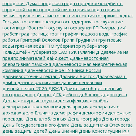
городская Дума
городская среда
городское кладбище
городской парк
городской пляж
горячая вода
горячая
линия
горячее питание
госавтоинспекция
госархив
госдолг
Госдума
госжилинспекция
господдержка
госслужащие
гостиница "Восток"
госуслуги
госхакупки
ГП "Фармация"
грабеж
град
граница
грант
график подвоза воды
график
работы
Григорий Волохов
Грипп
Грудинин
грунтовые
воды
грязная вода
ГТО
губернатор
губернатор
Гольдштейн
губернатор ЕАО
ГУК
Гулягин
Д
давление на
предпринимателей
дайджест
Дальневосточная
оперативная таможня
Дальневосточная энергетическая
компания
Дальневосточное ГУ Банка России
дальневосточный гектар
Дальний Восток
Дальсельмаш
дамба
дачное расписание
дачные перевозки
дачный_сезон_2026
ДВЖД
Движение общественный
контроль
двор
Дворы
ДГК
дебош
дебошир
дедовщина
Деева
дежурные группы
дезинфекция
декабрь
декларационная компания
декларация
декларация о
доходах
дело Ельчина
демография
демогрфия
денежные
переводы
День влюбленных
День географа
День города
День Государственного флага
День защитника Отечества
день защиты детей
День Знаний
День Конституции РФ