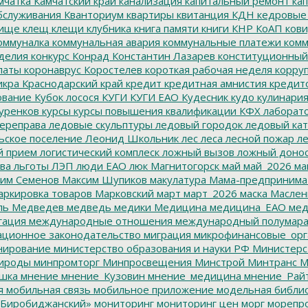
мчатка
Камчатский край
канализация
капитальный ремонт
кап
бслуживания
Кванториум
квартиры
квитанция
КДН
кедровые
ище
клещ
клещи
клубника
книга памяти
книги
КНР
КоАП
кови
оммуналка
коммунальная авария
коммунальные платежи
комм
делия
конкурс
Конрад
Константин Лазарев
конституционный
латы
коронаврус
Коростелев
короткая рабочая неделя
корру
икра
Краснодарский край
кредит
кредитная амнистия
кредит
ование
Кубок лосося
КУГИ
КУГИ ЕАО
Кудесник
кудо
кулинари
уренков
курсы
курсы повышения квалификации
КФХ
лаборат
ереправа
ледовые скульптуры
ледовый городок
ледовый кат
ьское поселение
Леонид Школьник
лес
леса
лесной пожар
ле
й прием
логистический комплеск
ложный вызов
ложный доно
ва
льготы
ЛЭП
люди ЕАО
люк
Магнитогорск
май
май_2026
ма
им Семенов
Максим Шупиков
макулатура
Мама-предпринима
ркировка товаров
Марковский
март
март_2026
маска
Маслен
ль
Медведев
медведь
медики
Медицина
медицина_ЕАО
мед
гация
международные отношения
международный полумара
ционное законодательство
миграция
микрофинансовые_орг
ирование
министерство образования и науки РФ
Министерс
ироды
минпромторг
Минпросвещения
Минстрой
Минтранс
М
шка
мнение
мнение_Кузовин
мнение_медицина
мнение_Рай
я
мобильная связь
мобильное приложение
модельная библи
Биробиджанский»
мониторинг
мониторинг цен
морг
морепр