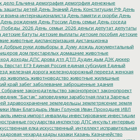
х
дело Ельчина
демография
демогрфия
денежные
ь защиты детей
День Знаний
День Конституции РФ
День
и воина-интернационалиста
День памяти и скорби
День
День рождения
День России
День семьи
День соседа
_Победы_2026
День_семьи_2026
деньги
депутат
депутаты
а
детские батуты
детские выплаты
детские пособия
детские
кие животные
диспансеризация
дистанционка
и
Добрые руки
довыборы_в_Думу
дождь
документальный
фицеров
дом престарелых
домашние животные
ход
доходы
ДПС
дрова
дтп
ДТП
Дудин
дым
ДЭК
дюкер
ть
Еврстат
ЕГЭ
Единая Россия
единая субсидия
Единый
езд
железная дорога
железнодорожный переезд
женская
дер
живопись
животноводство
животные
жилищные
ий край
забег
заболевание
заброшенные здания
 Собрание
законодательство
законопреокт
законопроект
ведник "Бастак"
заповедники
заработная плата
Заречье
лей
здравоохранение
земледельцы
землетрясение
земля
ники
Иван Благодырь
Иван Голунов
Иван Проходцев
ИВЛ
аиль
имена
импорт
инвалиды
инвестирование
инвестиции
остранные государства
инспектор ДПС
инсульт
интервью
кусственная елка
искусственный_интеллект
исправительная
кадровая чехарда
кадры
казаки
Казань
Казначейство