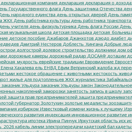
декларационная компания
декларация
декларация о дохода
нь Государственного флага
День защитника Отечества
ден
ень народного единства
день открытых дверей
День памят
а ЖКХ
День работника культуры
день работника транспорта
день учителя
день физкультурника
День флага России
День
ская музыкальная школа
детская площадка
детская_больниц
ание
детское пособие
Джабаров
Джанхотов
дзюдо
диабет
ди
едведев
Дмитрий Нестеров
Доблесть_Хингана
Добрые люд
острои
долгострой
долевое строительство
должники
дом о
аки
дорожные камеры
дорожный радар
ДОСААФ
дотации
до
ейская_мудрость
еврейские традиции
Евровидение
Евросе
Елена Хахалева
ель
ЕНВД
Ефим Вепринский
жалоба
жд пере
детьми
жестокое обращение с животными
жестокость
живо
ирот
жильё для подтопленцев
ЖКХ
журналистика
Забайкальск
м
заказник Ульдура
заказник Ульдуры
закон
Законодательное
ионных накоплений
заморозки
занятость
запись в школу
запо
дей
защита прав предпринимателей
защита предпринимате
лотой губернатор
Золотухин
золотые медалисты
зоозащит
ампания
избирком
Известковый
измени жизнь к лучшему
Изр
овеческого развития
индексация
инновационное развитие
ин
раструктура
ипотека
Ирина Пинчук
Иркутская область
иск
ис
ь_2026
кабель линии электропередачи
кадетский бал
кадеты