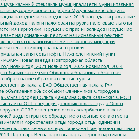
ва
музыкальный спектакль
муниципалитеты
муниципальная
пания
мусор
мусорная реформа
Мусульманская община
гация
наводнение
наводнение_2019
награда
награждение
льный доход
налоги
налоговая нагрузка
налоговые_льготы
астения
наркотики
нарушение прав инвалидов
нарушение
ивант
национальный рейтинг
национальный рейтинг
экспертиза
независимые сми
незаконная миграция
деля
несанкционированная_торговля
рмальная занятость
нефть
Нижнеленинский пункт
 «РОКР»
Новая звезда
Новгородская область
 год
новый год_2021
новый год_2022
новый год_2024
р событий за неделю
Областная больница
областная
аз
образование
образовательные курсы
ественная палата ЕАО
Общественная палата РФ
ие
объявления
обыск
обыски
Овчинников
Огородова
да
Ольга Голодец
Ольга Данилина
Ольга Казанская
ОМОН
ные сайты
ОПГ
операция должник
оплата труда
Оплот
в
оружие
ОСВВ
освещение
осень
оскорбление власти
рячей воды
открытое обращение
открытые окна
отмена
евинталя и Коростелёва
отцы города
отцы-одиночки
ение
пал
палаточный лагерь
Палькина
Памфилова
памятная
2019
Парк
парк Весна
парковка
парта_героев
партийный