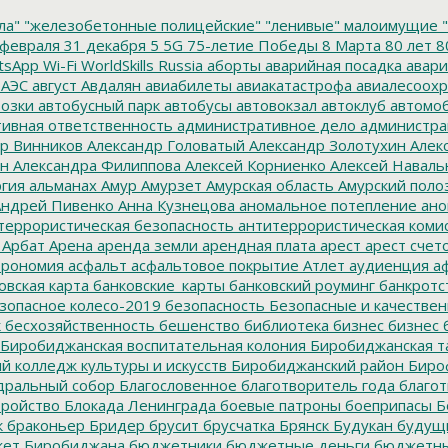
ла"
"железобетонные полицейские"
"ленивые" малоимущие
"
февраля
31 декабря
5
5G
75-летие Победы
8 Марта
80 лет
8
tsApp
Wi-Fi
WorldSkills Russia
аборты
аварийная посадка
авари
 АЭС
август
Авдалян
авиабилеты
авиакатастрофа
авиалесоохр
озки
автобусный парк
автобусы
автовокзал
автоклуб
автомо
ивная ответственность
административное дело
администра
р Винников
Александр Головатый
Александр Золотухин
Алек
ин
Александра Филиппова
Алексей Корниенко
Алексей Наваль
гия
альманах
Амур
Амурзет
Амурская область
Амурский поло
ндрей Пивенко
Анна Кузнецова
аномальное потепление
ано
террористическая безопасность
антитеррористическая коми
Арбат
Арена
аренда земли
арендная плата
арест
арест счет
трономия
асфальт
асфальтовое покрытие
Атлет
аудиенция
аф
овская карта
банковские_карты
банковский роуминг
банкротс
зопасное колесо-2019
безопасность
Безопасные и качестве
к
бесхозяйственность
бешенство
библиотека
бизнес
бизнес 
Биробиджанская воспитательная колония
Биробиджанская т
 колледж культуры и искусств
Биробиджанский район
Биро
дральный собор
Благословенное
благотворитель года
благот
тройство
Блокада Ленинграда
боевые патроны
боеприпасы
Б
к
браконьер
Бридер
брусит
брусчатка
Брянск
Будукан
будущи
ет Биробиджана
бюджетники
бюджетные деньги
бюджетны