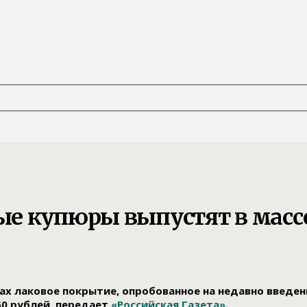
ые купюры выпустят в масс
тах лаковое покрытие, опробованное на недавно введе
50 рублей, передает
«Российская Газета»
.