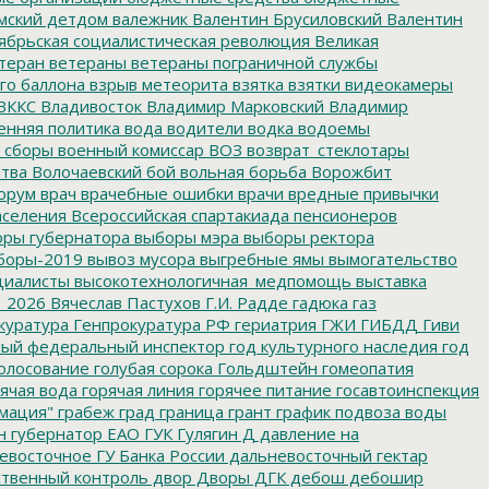
мский детдом
валежник
Валентин Брусиловский
Валентин
ябрьская социалистическая революция
Великая
теран
ветераны
ветераны пограничной службы
го баллона
взрыв метеорита
взятка
взятки
видеокамеры
ВККС
Владивосток
Владимир Марковский
Владимир
енняя политика
вода
водители
водка
водоемы
 сборы
военный комиссар
ВОЗ
возврат_стеклотары
итва
Волочаевский бой
вольная борьба
Ворожбит
орум
врач
врачебные ошибки
врачи
вредные привычки
аселения
Всероссийская спартакиада пенсионеров
ры губернатора
выборы мэра
выборы ректора
боры-2019
вывоз мусора
выгребные ямы
вымогательство
циалисты
высокотехнологичная_медпомощь
выставка
_2026
Вячеслав Пастухов
Г.И. Радде
гадюка
газ
куратура
Генпрокуратура РФ
гериатрия
ГЖИ
ГИБДД
Гиви
ный федеральный инспектор
год культурного наследия
год
олосование
голубая сорока
Гольдштейн
гомеопатия
ячая вода
горячая линия
горячее питание
госавтоинспекция
мация"
грабеж
град
граница
грант
график подвоза воды
н
губернатор ЕАО
ГУК
Гулягин
Д
давление на
восточное ГУ Банка России
дальневосточный гектар
твенный контроль
двор
Дворы
ДГК
дебош
дебошир