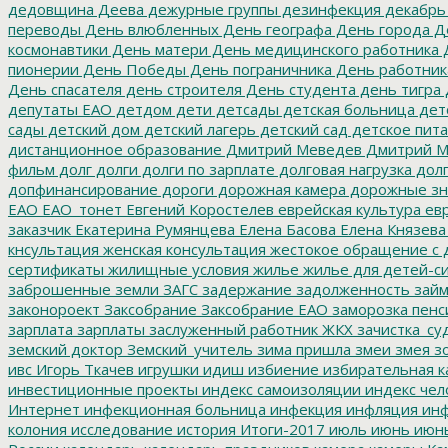
дедовщина
Деева
дежурные группы
дезинфекция
декабрь
переводы
День влюбленных
День географа
День города
Де
космонавтики
День матери
День медицинского работника
Д
пионерии
День Победы
День пограничника
День работник
День спасателя
день строителя
День студента
день тигра
депутаты ЕАО
детдом
дети
детсады
детская больница
дет
сады
детский дом
детский лагерь
детский сад
детское пит
дистанционное образование
Дмитрий Меведев
Дмитрий М
фильм
долг
долги
долги по зарплате
долговая нагрузка
долг
допфинансирование
дороги
дорожная камера
дорожные зн
ЕАО
ЕАО_тонет
Евгений Коростелев
еврейская культура
евр
заказчик
Екатерина Румянцева
Елена Басова
Елена Князева
кнсультация
женская консультация
жестокое обращение с 
сертификаты
жилищные условия
жилье
жилье для детей-с
заброшенные земли
ЗАГС
задержание
задолженность
зай
законороект
Заксобрание
Заксобрание ЕАО
заморозка пенс
зарплата
зарплаты
заслуженный работник ЖКХ
зачистка_су
земский доктор
Земский_учитель
зима пришла
змеи
змея
зо
ивс
Игорь Ткачев
игрушки
идиш
избиение
избирательная к
инвестиционные проекты
индекс самоизоляции
индекс чел
Интернет
инфекционная больница
инфекция
инфляция
инф
колония
исследование
история
Итоги-2017
июль
июнь
июн