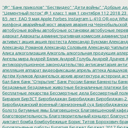
"@"
"Банк приколов"
"Бествидео"
"Дети войны"
"Добрые де
"Цементный поток"
@
1 класс
1 мая
1 сентября
112
2018
23 
85_лет_ЕАО
9 мая
Apple
Forbes
Instagram
L-410
QR-код
Wha
жилфонд
аварийный мост
авария
авария на Чернобыльской
автобусные войны
автобусные остановки
автобусные перев
адвокат
Адвокаты
административная комиссия
администрат
активист
акция
акция протеста
Александр Буксман
Александ
Александр Романов
Александр Соловьев
Александр Чаплыг
Алиса
алкоголизация
Алкоголь
алкогольная продукция
аллер
Ангелы мира
Андрей Бялик
Андрей Голубь
Андрей Драчев
А
антикоррупционное законодательство
антисанитария
анти
апелляция
аппарат видеофиксации
апрель
аптека
Арашуков
Артём Куликов
Архангельск
архив
архитектура
астероид
ас
бал
банк
банк "Открытие"
Банк России
банки
банкноты
банк
бездомные
бездомные животные
безналичные платежи
Бе
бесплатные лекарства
Бессмертные дела
Бессмертный пол
Бирария
БирЗСТ
Биробидажан
Биробиджан
Биробиджан-2
Биробиджанский военный гарнизонный суд
Биробиджанский
болото
битумные ямы
Благовещенск
Благовещенский кафе
благотворительность
благотворительный концерт
благоус
диктант
бомба
бомбоубежище
Борис Титов
Борохович
бра
буровзрывные работы
Бурятия
Бюджет
бюджет 2017
бюдж