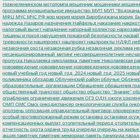
Нижнеленинском
мотопомпа
мошенник
мошенники
мошенн
программа
муниципальное имущество
МУП
МУП "Водокана
МФЦ
МЧС
МЧС РФ
мэр
мэрия
мэрия Биробиджана
мэрия_Б
надежда
Назаров
назначения
Найфельд
наказание
накркот
налоговый вычет
нападение
напорный коллектор
наркозави
тишины и покоя
нарушения пожарной безопасности
насвай
тревожности
наципроект
нацпроект
нацпроекты
НДФЛ
неб
незаконная охота
незаконная рубка
незаконная_реклама
не
несанкционированный_митинг
несовершеннолетние
несчас
пропуска
Николаевка
николаевка_памятник
Николаевская ра
нововвведение
нововведение
нововведениея
нововведен
новый учебный год
новый_год_2024
новый_год_2025
новый
поликлиника
облздрав
Облученский район
облучье
Облэнер
образовательные_организации
Обращение
обращения гр
общественный транспорт
общество
общество "Знание"
общ
ограбление
ограничение движения
ОГЭ
ОДН
ожоги
озелен
ОМП
ОМС
Омск
онкодиспансер
онкологическая служба
онко
оползень
оппозиция
оправдательный приговор
опроверже
особый противопожарный режим
остановка
остановки
осуж
компенсационных выплат
отопительный период
отопитель
отчетность
охота
охрана труда
очереди
очередь на жилье
акция
памятник
памятник-мемориал
память
панихида
парад