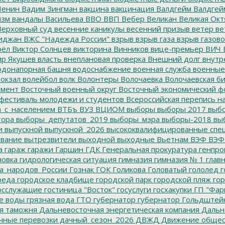
Ленин
Вадим Зингман
вакцина
вакцинация
Валдгейм
Валдгей
изм
вандалы
Васильева
ВВО
ВВП
Вебер
Великан
Великая Окт
ерховный суд
весенние каникулы
весенний призыв
ветер
ве
иджан
ВЖС "Надежда России"
взрыв
взрыв газа
взрыв газово
рёл
Виктор Солнцев
викторина
Винников
вице-премьер
ВИЧ
р Якушев
власть
внеплановая проверка
Внешний долг
внутр
донапорная башня
водоснабжение
военная служба
военные
окзал
волейбол
волк
Волонтеры
Волочаевка
Волочаевская б
емент
Восточный военный округ
Восточный экономический ф
фестиваль молодежи и студентов
Всероссийская перепись н
а_с_населением
ВТБъ
ВУЗ
ВЦИОМ
выборы
выборы 2017
выбо
тора
выборы_депутатов_2019
выборы_мэра
выборы-2018
вы
и
выпускной
выпускной_2026
высококвалифицированные спе
вание
вытрезвители
выходной
выходные
Вьетнам
ВЭФ
ВЭФ
а
гараж
гаражи
Гаршин
ГДК
Генеральная прокуратура
генпро
новка
гидрологическая ситуация
гимназия
гимназия № 1
глав
а_народов_России
Гознак
ГОК
Голикова
Головатый
гололед
г
реда
городское кладбище
городской парк
городской пляж
гор
осслужащие
гостиница "Восток"
госуслуги
госхакупки
ГП "Фар
е воды
грязная вода
ГТО
губернатор
губернатор Гольдштей
я таможня
Дальневосточная энергетическая компания
Дальне
чные перевозки
дачный_сезон_2026
ДВЖД
Движение общес