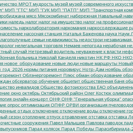
ичество
МРОТ
мудрость
музей
музей современного искусст
л"
МУП "ГТС"
МУП "ГУК
МУП "ПАТП"
МУП "Транспортная ком
иробиджана
мясо
Мясокомбинат
набережная
Навальный
нави
ики
наледь
налог
налог на имущество
налог на профессиона
симость
нарколаборатория
наркомания
наркосодержащие р
население
насосная станция
Наталья Баженова
наука
Наум Л
лагополучные семьи
недвижимость
недострои
независимая 
кролог
нелегальная торговля
Немаев
непогода
нерабочая не
тный случай
Нетрезвый водитель
неуважение к власти
нефо
йонная больница
Николай Канделя
никотин
НК РФ
НКО
НКО
ия
новое_оборудование
новые люди
новые маршруты
Новый
_год_2026
нормы питания
норовирус
Нотр-Дам
ноябрь
обзо
горемонт
Облэнергоремонт Плюс
обман
оборудование
обр
аждан
обсерватор
обучение
общепит
общественная баня
общ
ество инвалидов
Общество фотоискусства ЕАО
объединен
ение
окно
октябрь
Октябрьский район
Олег Костюк
олимпиа
логия
онлайн-концерт
ОНФ
ОНФ "Генеральная уборка"
опас
ние
опрос
оптимизация
ОПФР
ОРВИ
организация пчеловодо
денные
отдых
отключение
отключение воды
отключение го
ный сезон
отопление
отпуск
отравление
отставка
отставка Л
очистные сооружения
Павел Малышев
Павлова
паводок
пад
 выпускников
Парад колясок
Парад Победы
Парасибириада-