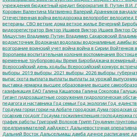
учреждения
бюджетный кредит
бюрократия
В. Путин
В.И. 
Коровин
Валентина Матвиенко
Валерий Дранников
вандал
Отечественная война
велодорожка
велопробег
велосипед
В
ветераны_СВО
ветхие дома
ветхое жилье
Вечерний Бироб
видеорегистратор
Виктор Ишавев
Виктор Ишаев
Виктор О
Мишустин
Владимир Путин
Владимир Сахаровский
Владими
водоисточник
Водоканал
водолазы
водоналивные дамбы
во
возгорание
воинский учет
война
война в Сирии
Войтенков
в
Воропаева
воспитательная колония
воспоминания
Востокц
временные трубопроводы
Время Биробиджана
всемирный 
Всероссийский день ходьбы
Всероссийский конкурс
встреч
выборы_2019
выборы_2021
выборы_2026
выборы_губерна
выпас скота
выплата
выплаты
выплаты за урожай
выпускник
выставка-ярмарка
высшее образование
высшее самообразо
газификация ЕАО
Галина Кашапова
Галина Соколова
Галушк
Гигант
гидрозащитные сооружения
гидрологическая обста
педагога и наставника
Год семьи
Год экологии
Год_единств
Гордума
горки
горки на Арбате
городская Дума
городская с
госархив
госдолг
Госдума
госжилинспекция
господдержка
г
график работы
Григорий Волохов
Грипп
Грудинин
грунтовы
предпринимателей
дайджест
Дальневосточная оперативна
Дальний Восток
Дальсельмаш
дамба
дачное расписание
да