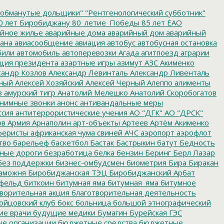
обманутые дольщики"
"Рентгенологический субботник"
0 лет Биробиджану
80_летие_Победы
85 лет ЕАО
йное жилье
аварийные дома
аварийный дом
аварийный
ана
авиасообщение
авиация
автобус
автобусная остановка
били
автомобиль
автоперевозки
Агада
агитпоезд
аграрии
ция президента
азартные игры
азимут
АЗС
Акименко
сандр Козлов
Александр Левинталь
Александр Ливенталь
ный
Алексей Хозяйский
Алексей Черный
Алеппо
алименты
з
амурский тигр
Анатолий Мелешко
Анатолий Скоробогатов
нимные звонки
анонс
антивандальные меры
ссия
антитеррористические учения
АО "ДГК"
АО "ДРСК"
ов
Армия
Арнаполин
арт-объекты
Артеев
Артём Акименко
еристы
африканская чума свиней
АЧС
аэропорт
аэрофлот
тво
барельеф
баскетбол
Бастак
Бастрыкин
батут
Бедность
нные дороги
безработица
белка
бензин
Беринг
Берл Лазар
без поддержки
бизнес-омбудсмен
биометрия
Бира
Биракан
аможня
Биробиджанская ТЭЦ
Биробиджанский Арбат
фельд
биткоин
битумная яма
битумная_яма
битумное
ворительная акция
благотворительная деятельность
ойцовский клуб
бокс
больница
большой этнографический
е врачи
будущие медики
Бумагин
Бурейская ГЭС
е организации
бюджетные средства
бюджетные