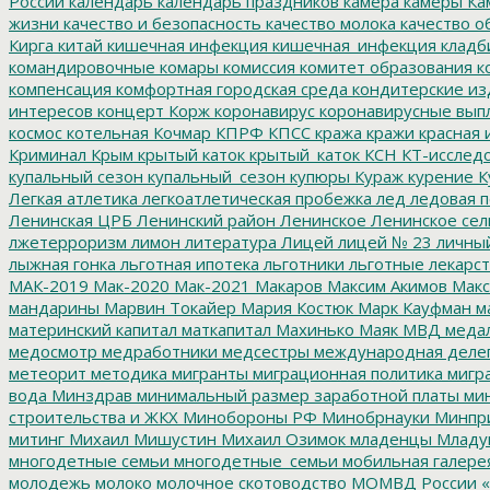
России
календарь
календарь праздников
камера
камеры
Ка
жизни
качество и безопасность
качество молока
качество о
Кирга
китай
кишечная инфекция
кишечная_инфекция
кладб
командировочные
комары
комиссия
комитет образования
к
компенсация
комфортная городская среда
кондитерские из
интересов
концерт
Корж
коронавирус
коронавирусные вып
космос
котельная
Кочмар
КПРФ
КПСС
кража
кражи
красная 
Криминал
Крым
крытый каток
крытый_каток
КСН
КТ-исслед
купальный сезон
купальный_сезон
купюры
Кураж
курение
К
Легкая атлетика
легкоатлетическая пробежка
лед
ледовая п
Ленинская ЦРБ
Ленинский район
Ленинское
Ленинское сел
лжетерроризм
лимон
литература
Лицей
лицей № 23
личны
лыжная гонка
льготная ипотека
льготники
льготные лекарст
МАК-2019
Мак-2020
Мак-2021
Макаров
Максим Акимов
Макс
мандарины
Марвин Токайер
Мария Костюк
Марк Кауфман
ма
материнский капитал
маткапитал
Махинько
Маяк
МВД
меда
медосмотр
медработники
медсестры
международная деле
метеорит
методика
мигранты
миграционная политика
мигра
вода
Минздрав
минимальный размер заработной платы
мин
строительства и ЖКХ
Минобороны РФ
Минобрнауки
Минпр
митинг
Михаил Мишустин
Михаил Озимок
младенцы
Младу
многодетные семьи
многодетные_семьи
мобильная галере
молодежь
молоко
молочное скотоводство
МОМВД России «