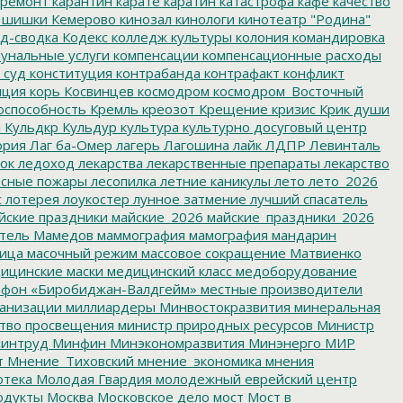
ремонт
карантин
карате
каратин
катастрофа
кафе
качество
 шишки
Кемерово
кинозал
кинологи
кинотеатр "Родина"
д-сводка
Кодекс
колледж культуры
колония
командировка
унальные услуги
компенсации
компенсационные расходы
 суд
конституция
контрабанда
контрафакт
конфликт
пция
корь
Косвинцев
космодром
космодром_Восточный
оспособность
Кремль
креозот
Крещение
кризис
Крик души
я
Кульдкр
Кульдур
культура
культурно досуговый центр
ория
Лаг ба-Омер
лагерь
Лагошина
лайк
ЛДПР
Левинталь
ок
ледоход
лекарства
лекарственные препараты
лекарство
сные пожары
лесопилка
летние каникулы
лето
лето_2026
с
лотерея
лоукостер
лунное затмение
лучший спасатель
йские праздники
майские_2026
майские_праздники_2026
тель
Мамедов
маммография
мамография
мандарин
ица
масочный режим
массовое сокращение
Матвиенко
ицинские маски
медицинский класс
медоборудование
фон «Биробиджан-Валдгейм»
местные производители
анизации
миллиардеры
Минвостокразвития
минеральная
тво просвещения
министр природных ресурсов
Министр
интруд
Минфин
Минэкономразвития
Минэнерго
МИР
т
Мнение_Тиховский
мнение_экономика
мнения
отека
Молодая Гвардия
молодежный еврейский центр
одукты
Москва
Московское дело
мост
Мост в