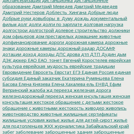
диспансеризация
дистанционка
дистанционное
образование
Дмитрий Меведев
Дмитрий Медведев
Дмитрий Нестеров
Доблесть_Хингана
Добрые люди
Добрые руки
довыборы_в_Думу
дождь
документальный
фильм
долг
долги
долги по зарплате
долговая нагрузка
долгострои
долгострой
долевое строительство
должники
дом офицеров
дом престарелых
домашние животные
допфинансирование
дороги
дорожная камера
дорожные
знаки
дорожные камеры
дорожный радар
ДОСААФ
дотации
доход
доходы
ДПС
дрова
дтп
ДТП
Дудин
дым
ДЭК
дюкер
ЕАО
ЕАО_тонет
Евгений Коростелев
еврейская
культура
еврейская_мудрость
еврейские традиции
Евровидение
Евросеть
Еврстат
ЕГЭ
Единая Россия
единая
субсидия
Единый заказчик
Екатерина Румянцева
Елена
Басова
Елена Князева
Елена Хахалева
ель
ЕНВД
Ефим
Вепринский
жалоба
жд переезд
железная дорога
железнодорожный переезд
женская кнсультация
женская
консультация
жестокое обращение с детьми
жестокое
обращение с животными
жестокость
живодер
живопись
животноводство
животные
жилищные сертификаты
жилищные условия
жилье
жилье для детей-сирот
жильё
для подтопленцев
ЖКХ
журналистика
Забайкальский край
забег
заболевание
заброшенные здания
заброшенные