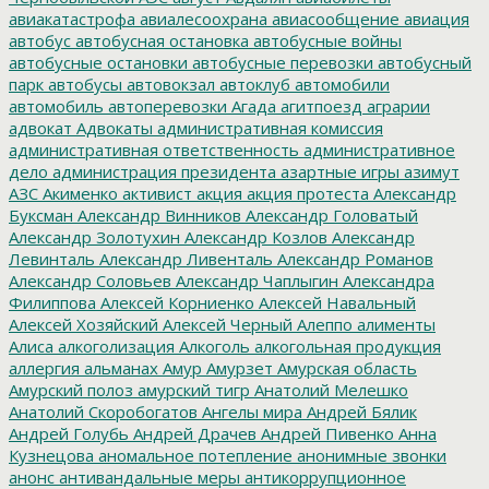
авиакатастрофа
авиалесоохрана
авиасообщение
авиация
автобус
автобусная остановка
автобусные войны
автобусные остановки
автобусные перевозки
автобусный
парк
автобусы
автовокзал
автоклуб
автомобили
автомобиль
автоперевозки
Агада
агитпоезд
аграрии
адвокат
Адвокаты
административная комиссия
административная ответственность
административное
дело
администрация президента
азартные игры
азимут
АЗС
Акименко
активист
акция
акция протеста
Александр
Буксман
Александр Винников
Александр Головатый
Александр Золотухин
Александр Козлов
Александр
Левинталь
Александр Ливенталь
Александр Романов
Александр Соловьев
Александр Чаплыгин
Александра
Филиппова
Алексей Корниенко
Алексей Навальный
Алексей Хозяйский
Алексей Черный
Алеппо
алименты
Алиса
алкоголизация
Алкоголь
алкогольная продукция
аллергия
альманах
Амур
Амурзет
Амурская область
Амурский полоз
амурский тигр
Анатолий Мелешко
Анатолий Скоробогатов
Ангелы мира
Андрей Бялик
Андрей Голубь
Андрей Драчев
Андрей Пивенко
Анна
Кузнецова
аномальное потепление
анонимные звонки
анонс
антивандальные меры
антикоррупционное