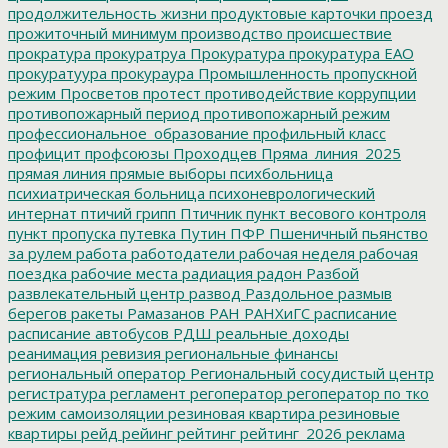
продолжительность жизни
продуктовые карточки
проезд
прожиточный минимум
производство
происшествие
прократура
прокуратруа
Прокуратура
прокуратура ЕАО
прокуратуура
прокураура
Промышленность
пропускной
режим
Просветов
протест
противодействие коррупции
противопожарный период
противопожарный режим
профессиональное_образование
профильный класс
профицит
профсоюзы
Проходцев
Пряма_линия_2025
прямая линия
прямые выборы
психбольница
психиатрическая больница
психоневрологический
интернат
птичий грипп
Птичник
пункт весового контроля
пункт пропуска
путевка
Путин
ПФР
Пшеничный
пьянство
за рулем
работа
работодатели
рабочая неделя
рабочая
поездка
рабочие места
радиация
радон
Разбой
развлекательный центр
развод
Раздольное
размыв
берегов
ракеты
Рамазанов
РАН
РАНХиГС
расписание
расписание автобусов
РДШ
реальные доходы
реанимация
ревизия
региональные финансы
региональный оператор
Региональный сосудистый центр
регистратура
регламент
регоператор
регоператор по тко
режим самоизоляции
резиновая квартира
резиновые
квартиры
рейд
рейинг
рейтинг
рейтинг_2026
реклама