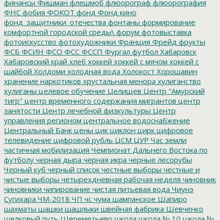
финансы
Фишман
флешмоб
флюорограф
флюорография
ФНС
фобия
ФОКОТ
фонд
Фонд кино
фонд_защитники_отечества
фонтаны
формирование
комфортной городской среды\
форум
фотовыставка
фотоискусство
фотохудожники
Франция
Фрейд
фрукты
ФСБ
ФСИН
ФСО
ФСС
ФССП
Фургал
футбол
Хабаровск
Хабаровский край
хлеб
хоккей
хоккей с мячом
хоккей с
шайбой
Холдоми
холодная вода
Холокост
Хорошавин
хранение наркотиков
хрустальная менора
хулиганство
хулиганы
целевое обучение
Целищев
Центр "Амурский
тигр"
центр временного содержания мигрантов
центр
занятости
Центр лечебной физкультуры
Центр
управления регионом
центральное водоснабжение
Центральный Банк
цены
цик
циклон
цирк
цифровое
телевидение
цифровой рубль
ЦСМ
ЦУР
Час земли
частичная мобилизация
Чемпионат Дальнего Востока по
футболу
черная дыра
черная икра
черные лесорубы
Черный куб
черный список
честные выборы
честные и
чистые выборы
четырехдневная рабочая неделя
чиновник
чиновники
чипирование
чистая питьевая вода
Чиунэ
Сугихара
ЧМ-2018
ЧП
чс
чума
шампанское
Шапиро
шахматы
шашки
шашлыки
швейная фабрика
Шевченко
шелковый путь
Шереметьево
школа
школа № 10
школа №