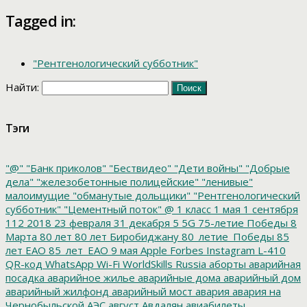
Tagged in:
"Рентгенологический субботник"
Найти:
Тэги
"@"
"Банк приколов"
"Бествидео"
"Дети войны"
"Добрые
дела"
"железобетонные полицейские"
"ленивые"
малоимущие
"обманутые дольщики"
"Рентгенологический
субботник"
"Цементный поток"
@
1 класс
1 мая
1 сентября
112
2018
23 февраля
31 декабря
5
5G
75-летие Победы
8
Марта
80 лет
80 лет Биробиджану
80_летие_Победы
85
лет ЕАО
85_лет_ЕАО
9 мая
Apple
Forbes
Instagram
L-410
QR-код
WhatsApp
Wi-Fi
WorldSkills Russia
аборты
аварийная
посадка
аварийное жилье
аварийные дома
аварийный дом
аварийный жилфонд
аварийный мост
авария
авария на
Чернобыльской АЭС
август
Авдалян
авиабилеты