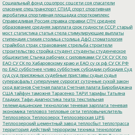
Социальный фонд
соцопрос
соцсети
соя
спасатели
спасение
спецтранспорт
СПИД
спорт
спортивная
акробатика
спортивная площадка
спорткомплекс
Справедливая Россия
справка
справки
СПЧ
среднее
образование
средняя зарплата
срок годности
СССР
старый
мост
статистика
статья
стела
стимулирующие выплаты
стипендия
стихия
столица
столица ДфО
стоматология
страйкбол
страх
страхование
стрельба
строители
строительство
стройка
студент
студенты
студенческое
общежитие
Стычка рабочих с силовиками
СУ СК
СУ СК по
ЕАО
СУ СК по Хабаровскому краю и ЕАО
су ск рф
СУ СК РФ
по ЕАО
субботнее чтиво
субботник
субсидии
субсидия
Суд
суд
суд присяжных
судебные приставы
судьи
судья
суперасфальт
суперлуние
суррогат
суточные
сухой закон
сход вагонов
Счетная палата
Счетная палата Биробиджана
США
тайфун
таможня
Тарасенко
ТАРИ
тарифы
Татьяна
Гладких
Тафи-диагностика
театр
текстильная
телемедицинские технологии
теневая зарплата
теневая
экономика
тепловоз
тепловые сети
тепловычислитель
Теплоозёрск
Теплоозерск
Теплоозёрская ЦРБ
Теплоозерский цементный завод
теплосбыт
теплотрасса
территория действий
терроризм
техника
технологии