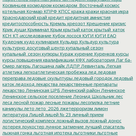
Косвинцев
космодром
космодром_Восточный
космос
котельная
Кочмар
КПРФ
КПСС
кража
кражи
красная икра
Краснодарский край
кредит
кредитная амнистия
кредитоспособность
Кремль
креозот
Крещение
кризис
Крик души
Криминал
Крым
крытый каток
крытый_каток
КСН
КТ-исследование
Кубок лосося
КУГИ
КУГИ ЕАО
Кудесник
кудо
кулинария
Кульдкр
Кульдур
культура
культурно досуговый центр
купальный сезон
купальный_сезон
купюры
Кураж
курение
Куренков
курсы
курсы повышения квалификации
КФХ
лаборатория
Лаг ба-
Омер
лагерь
Лагошина
лайк
ЛДПР
Левинталь
Легкая
атлетика
легкоатлетическая пробежка
лед
ледовая
переправа
ледовые скульптуры
ледовый городок
ледовый
каток
ледоход
лекарства
лекарственные препараты
лекарство
Ленинская ЦРБ
Ленинский район
Ленинское
Ленинское сельское поселение
Леонид Школьник
лес
леса
лесной пожар
лесные пожары
лесопилка
летние
каникулы
лето
лето_2026
лжетерроризм
лимон
литература
Лицей
лицей № 23
личный прием
логистический комплеск
ложный вызов
ложный донос
лотерея
лоукостер
лунное затмение
лучший спасатель
лыжная гонка
льготная ипотека
льготники
льготные