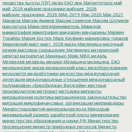
лекарства
льготы
ЛЭП
люди ЕАО
люк
Магнитогорск
май
май_2026
майские праздники
майские_2026
майские_праздники_2026
МАК-2019
Мак-2020
Мак-2021
Макаров
Максим Акимов
Максим Семенов
Максим Шупиков
макулатура
Мама-предприниматель
Мамедов
маммография
мамография
мандарин
мандарины
Марвин
Токайер
Мария Костюк
Марк Кауфман
маркировка товаров
Марковский
март
март_2026
маска
Масленица
масочный
режим
массовое сокращение
Матвиенко
материнский
капитал
маткапитал
Махинько
Маяк
МВД
медаль
Медведев
медведь
медики
Медицина
медицина_ЕАО
медицинские маски
медицинский класс
медоборудование
медосмотр
медработники
медсестры
международная
делегация
международные отношения
международный
полумарафон «Биробиджан-Валдгейм»
местные
производители
метеорит
методика
мигранты
миграционная политика
миграционное законодательство
миграция
микрофинансовые_организации
миллиардеры
Минвостокразвития
минеральная вода
Минздрав
минимальный размер заработной платы
минирование
министерство образования и науки РФ
Министерство
просвещения
министр природных ресурсов
Министр