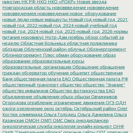
никотин
НК РФ
НКО
НКО «РОКР»
Новая звезда
Новгородская область
нововвведение
нововведение
нововведениея
нововведения
новое_оборудование
новые люди
новые маршруты
Новый год
новый год_2021
новый год_2022
новый год_2024
новый учебный год
новый_год_2024
новый_год_2025
новый_год_2026
нормы
питания
норовирус
Нотр-Дам
ноябрь
обзор событий за
неделю
Областная больница
областная поликлиника
облздрав
Облученский район
облучье
Облэнергоремонт
Облэнергоремонт Плюс
обман
оборудование
образ
образование
образовательные курсы
образовательные_организации
Обращение
обращения
граждан
обсерватор
обучение
общепит
общественная
баня
общественная палата ЕАО
Общественная палата РФ
общественный транспорт
общество
общество "Знание"
общество инвалидов
Общество фотоискусства ЕАО
объединение
объявления
обыск
обыски
Овчинников
Огородова
ограбление
ограничение движения
ОГЭ
ОДН
ожоги
озеленение
окно
октябрь
Октябрьский район
Олег
Костюк
олимпиада
Ольга Голодец
Ольга Данилина
Ольга
Казанская
ОМОН
ОМП
ОМС
Омск
онкодиспансер
онкологическая служба
онкология
онлайн-концерт
ОНФ
ОНФ "Генеральная уборка"
опасные сайты
ОПГ
операция