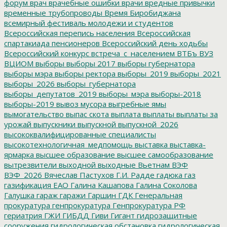
форум
врач
врачебные ошибки
врачи
вредные привычки
временные трубопроводы
Время Биробиджана
всемирный фестиваль молодежи и студентов
Всероссийская перепись населения
Всероссийская
спартакиада пенсионеров
Всероссийский день ходьбы
Всероссийский конкурс
встреча_с_населением
ВТБъ
ВУЗ
ВЦИОМ
выборы
выборы 2017
выборы губернатора
выборы мэра
выборы ректора
выборы_2019
выборы_2021
выборы_2026
выборы_губернатора
выборы_депутатов_2019
выборы_мэра
выборы-2018
выборы-2019
вывоз мусора
выгребные ямы
вымогательство
выпас скота
выплата
выплаты
выплаты за
урожай
выпускники
выпускной
выпускной_2026
высококвалифицированные специалисты
высокотехнологичная_медпомощь
выставка
выставка-
ярмарка
высшее образование
высшее самообразование
вытрезвители
выходной
выходные
Вьетнам
ВЭФ
ВЭФ_2026
Вячеслав Пастухов
Г.И. Радде
гадюка
газ
газификация ЕАО
Галина Кашапова
Галина Соколова
Галушка
гараж
гаражи
Гаршин
ГДК
Генеральная
прокуратура
генпрокуратура
Генпрокуратура РФ
гериатрия
ГЖИ
ГИБДД
Гиви
Гигант
гидрозащитные
сооружения
гидрологическая обстановка
гидрологическая