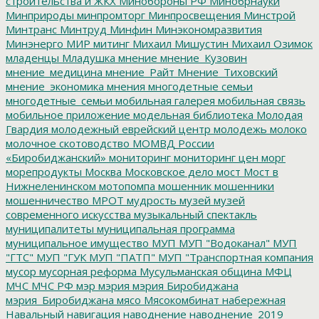
строительства и ЖКХ
Минобороны РФ
Минобрнауки
Минприроды
минпромторг
Минпросвещения
Минстрой
Минтранс
Минтруд
Минфин
Минэкономразвития
Минэнерго
МИР
митинг
Михаил Мишустин
Михаил Озимок
младенцы
Младушка
мнение
мнение_Кузовин
мнение_медицина
мнение_Райт
Мнение_Тиховский
мнение_экономика
мнения
многодетные семьи
многодетные_семьи
мобильная галерея
мобильная связь
мобильное приложение
модельная библиотека
Молодая
Гвардия
молодежный еврейский центр
молодежь
молоко
молочное скотоводство
МОМВД России
«Биробиджанский»
мониторинг
мониторинг цен
морг
морепродукты
Москва
Московское дело
мост
Мост в
Нижнеленинском
мотопомпа
мошенник
мошенники
мошенничество
МРОТ
мудрость
музей
музей
современного искусства
музыкальный спектакль
муниципалитеты
муниципальная программа
муниципальное имущество
МУП
МУП "Водоканал"
МУП
"ГТС"
МУП "ГУК
МУП "ПАТП"
МУП "Транспортная компания
мусор
мусорная реформа
Мусульманская община
МФЦ
МЧС
МЧС РФ
мэр
мэрия
мэрия Биробиджана
мэрия_Биробиджана
мясо
Мясокомбинат
набережная
Навальный
навигация
наводнение
наводнение_2019