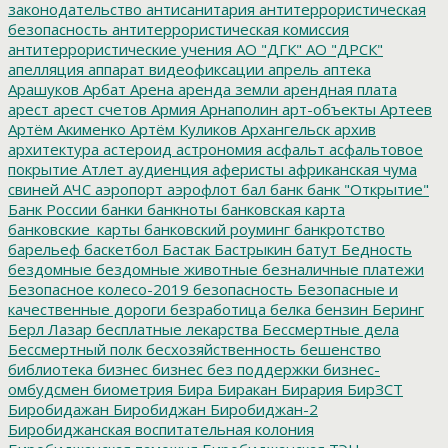
законодательство
антисанитария
антитеррористическая
безопасность
антитеррористическая комиссия
антитеррористические учения
АО "ДГК"
АО "ДРСК"
апелляция
аппарат видеофиксации
апрель
аптека
Арашуков
Арбат
Арена
аренда земли
арендная плата
арест
арест счетов
Армия
Арнаполин
арт-объекты
Артеев
Артём Акименко
Артём Куликов
Архангельск
архив
архитектура
астероид
астрономия
асфальт
асфальтовое
покрытие
Атлет
аудиенция
аферисты
африканская чума
свиней
АЧС
аэропорт
аэрофлот
бал
банк
банк "Открытие"
Банк России
банки
банкноты
банковская карта
банковские_карты
банковский роуминг
банкротство
барельеф
баскетбол
Бастак
Бастрыкин
батут
Бедность
бездомные
бездомные животные
безналичные платежи
Безопасное колесо-2019
безопасность
Безопасные и
качественные дороги
безработица
белка
бензин
Беринг
Берл Лазар
бесплатные лекарства
Бессмертные дела
Бессмертный полк
бесхозяйственность
бешенство
библиотека
бизнес
бизнес без поддержки
бизнес-
омбудсмен
биометрия
Бира
Биракан
Бирария
БирЗСТ
Биробидажан
Биробиджан
Биробиджан-2
Биробиджанская воспитательная колония