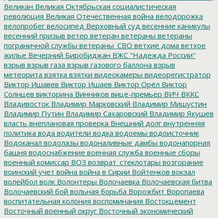
Великан
Великая Октябрьская социалистическая
революция
Великая Отечественная война
велодорожка
велопробег
велосипед
Верховный суд
весенние каникулы
весенний призыв
ветер
ветеран
ветераны
ветераны
пограничной службы
ветераны_СВО
ветхие дома
ветхое
жилье
Вечерний Биробиджан
ВЖС "Надежда России"
взрыв
взрыв газа
взрыв газового баллона
взрыв
метеорита
взятка
взятки
видеокамеры
видеорегистратор
Виктор Ишавев
Виктор Ишаев
Виктор Орёл
Виктор
Солнцев
викторина
Винников
вице-премьер
ВИЧ
ВККС
Владивосток
Владимир Марковский
Владимир Мишустин
Владимир Путин
Владимир Сахаровский
Владимир Якушев
власть
внеплановая проверка
Внешний долг
внутренняя
политика
вода
водители
водка
водоемы
водоисточник
Водоканал
водолазы
водоналивные дамбы
водонапорная
башня
водоснабжение
военная служба
военные сборы
военный комиссар
ВОЗ
возврат_стеклотары
возгорание
воинский учет
война
война в Сирии
Войтенков
вокзал
волейбол
волк
Волонтеры
Волочаевка
Волочаевская битва
Волочаевский бой
вольная борьба
Ворожбит
Воропаева
воспитательная колония
воспоминания
Востокцемент
Восточный военный округ
Восточный экономический