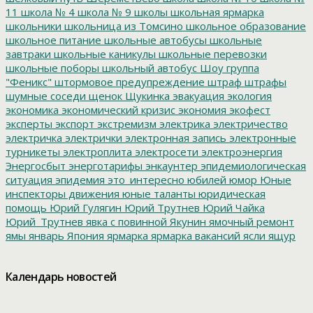
11
школа № 4
школа № 9
школы
школьная ярмарка
школьники
школьница из Томсино
школьное образование
школьное питание
школьные автобусы
школьные
завтраки
школьные каникулы
школьные перевозки
школьные поборы
школьный автобус
Шоу группа
"Феникс"
штормовое предупреждение
штраф
штрафы
шумные соседи
щенок
Щукинка
эвакуация
экология
экономика
экономический кризис
экономия
экофест
эксперты
экспорт
экстремизм
электрика
электричество
электричка
электрички
электронная запись
электронные
турникеты
электроплита
электросети
электроэнергия
Энергосбыт
энерготарифы
энкаунтер
эпидемиологическая
ситуация
эпидемия
это_интересно
юбилей
юмор
Юные
инспекторы движения
юные таланты
юридическая
помощь
Юрий Гулягин
Юрий Трутнев
Юрий Чайка
Юрий_Трутнев
явка с повинной
Якунин
ямочный ремонт
ямы
январь
Япония
ярмарка
ярмарка вакансий
ясли
ящур
Календарь новостей