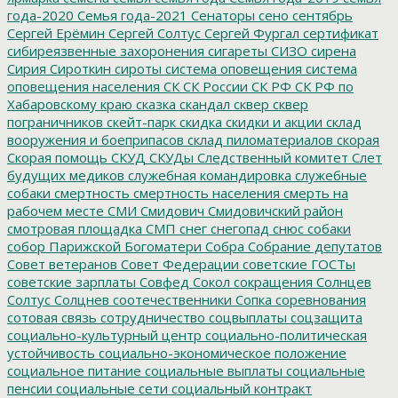
года-2020
Семья года-2021
Сенаторы
сено
сентябрь
Сергей Ерёмин
Сергей Солтус
Сергей Фургал
сертификат
сибиреязвенные захоронения
сигареты
СИЗО
сирена
Сирия
Сироткин
сироты
система оповещения
система
оповещения населения
СК
СК России
СК РФ
СК РФ по
Хабаровскому краю
сказка
скандал
сквер
сквер
пограничников
скейт-парк
скидка
скидки и акции
склад
вооружения и боеприпасов
склад пиломатериалов
скорая
Скорая помощь
СКУД
СКУДы
Следственный комитет
Слет
будущих медиков
служебная командировка
служебные
собаки
смертность
смертность населения
смерть на
рабочем месте
СМИ
Смидович
Смидовичский район
смотровая площадка
СМП
снег
снегопад
снюс
собаки
собор Парижской Богоматери
Собра
Собрание депутатов
Совет ветеранов
Совет Федерации
советские ГОСТы
советские зарплаты
Совфед
Сокол
сокращения
Солнцев
Солтус
Солцнев
соотечественники
Сопка
соревнования
сотовая связь
сотрудничество
соцвыплаты
соцзащита
социально-культурный центр
социально-политическая
устойчивость
социально-экономическое положение
социальное питание
социальные выплаты
социальные
пенсии
социальные сети
социальный контракт