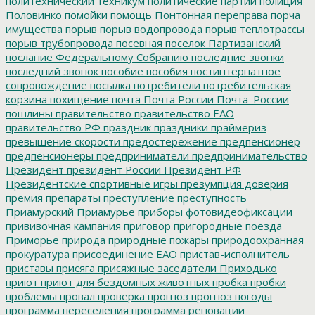
политехнический техникум
политические партии
полиция
Половинко
помойки
помощь
Понтонная переправа
порча
имущества
порыв
порыв водопровода
порыв теплотрассы
порыв трубопровода
посевная
поселок Партизанский
послание Федеральному Собранию
последние звонки
последний звонок
пособие
пособия
постинтернатное
сопровождение
посылка
потребители
потребительская
корзина
похищение
почта
Почта России
Почта_России
пошлины
правительство
правительство ЕАО
правительство РФ
праздник
праздники
праймериз
превышение скорости
предостережение
предпенсионер
предпенсионеры
предприниматели
предпринимательство
Президент
президент России
Президент РФ
Президентские спортивные игры
презумпция доверия
премия
препараты
преступление
преступность
Приамурский
Приамурье
приборы фотовидеофиксации
прививочная кампания
приговор
пригородные поезда
Приморье
природа
природные пожары
природоохранная
прокуратура
присоединение ЕАО
пристав-исполнитель
приставы
присяга
присяжные заседатели
Приходько
приют
приют для бездомных животных
пробка
пробки
проблемы
провал
проверка
прогноз
прогноз погоды
программа переселения
программа реновации