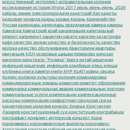
искусственный_интеллект
исправительная колония
исследование
история
Итоги-2017
июль
июнь
июнь_2026
кабель линии электропередачи
кадетский бал
кадеты
кадровая чехарда
кадры
казаки
Казань
Казначейство
России
календарь
календарь праздников
камера
камеры
Камчатка
Камчатский край
канализация
капитальный
ремонт
капремонт
карантин
карате
каратин
катастрофа
кафе
качество жизни
качество и безопасность
качество
молока
качество обслуживания
Кванториум
квартиры
квитанция
КДН
кедровые шишки
Кемерово
кинозал
кинологи
кинотеатр "Родина"
Кирга
китай
кишечная
инфекция
кишечная_инфекция
кладбище
клещ
клещи
клубника
книга памяти
книги
КНР
КоАП
ковид-сводка
Кодекс
колледж культуры
колония
командировка
командировочные
комары
комиссия
комитет образования
коммуналка
коммунальная авария
коммунальные платежи
коммунальные услуги
компенсации
компенсационные
расходы
компенсация
комфортная городская среда
кондитерские изделия
конкурс
Конрад
Константин
Лазарев
конституционный суд
конституция
контрабанда
контрафакт
конфликт интересов
концерт
Корж
коронавирус
коронавирусные выплаты
коронаврус
Коростелев
короткая рабочая неделя
коррупция
корь