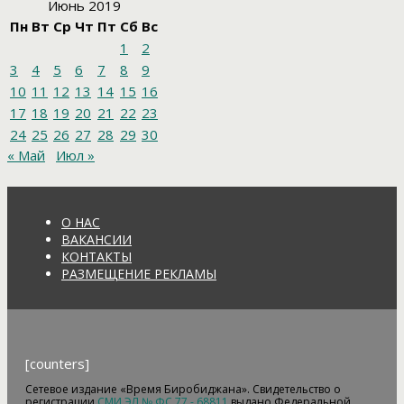
Июнь 2019
Пн
Вт
Ср
Чт
Пт
Сб
Вс
1
2
3
4
5
6
7
8
9
10
11
12
13
14
15
16
17
18
19
20
21
22
23
24
25
26
27
28
29
30
« Май
Июл »
О НАС
ВАКАНСИИ
КОНТАКТЫ
РАЗМЕЩЕНИЕ РЕКЛАМЫ
[counters]
Сетевое издание «Время Биробиджана». Свидетельство о
регистрации
СМИ ЭЛ № ФС 77 - 68811
выдано Федеральной