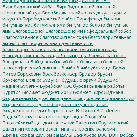
Биробиджанская таможня
Биробиджанская ТЭЦ
Биробиджанский Арбат
Биробиджанский военный
гарнизонный суд
Биробиджанский колледж культуры и
искусств
Биробиджанский район
Бирофельд
биткоин
битумная яма
битумная_яма
битумное болото
битумные
ямы
Благовещенск
Благовещенский кафедральный собор
Благословенное
благотворитель года
благотворительная
акция
благотворительная деятельность
благотворительность
благотворительный концерт
благоустройство
Блокада Ленинграда
боевые патроны
боеприпасы
Бойцовский клуб
бокс
больница
большой
этнографический диктант
бомба
бомбоубежище
Борис
Титов
Борохович
брак
браконьер
Бридер
брусит
брусчатка
Брянск
Будукан
будущие врачи
будущие
медики
Бумагин
Бурейская ГЭС
буровзрывные работы
Бурятия
Бюджет
бюджет 2017
бюджет Биробиджана
бюджетники
бюджетные деньги
бюджетные организации
бюджетные средства
бюджетные учреждения
бюджетный кредит
бюрократия
В. Путин
В.И. Ленин
Вадим Зингман
вакцина
вакцинация
Валдгейм
Валдгеймский детдом
валежник
Валентин Брусиловский
Валентин Коровин
Валентина Матвиенко
Валерий
Дранников
вандализм
вандалы
Васильева
ВВО
ВВП
Вебер