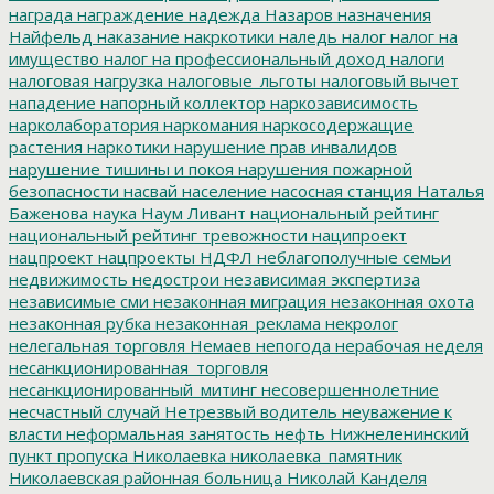
награда
награждение
надежда
Назаров
назначения
Найфельд
наказание
накркотики
наледь
налог
налог на
имущество
налог на профессиональный доход
налоги
налоговая нагрузка
налоговые_льготы
налоговый вычет
нападение
напорный коллектор
наркозависимость
нарколаборатория
наркомания
наркосодержащие
растения
наркотики
нарушение прав инвалидов
нарушение тишины и покоя
нарушения пожарной
безопасности
насвай
население
насосная станция
Наталья
Баженова
наука
Наум Ливант
национальный рейтинг
национальный рейтинг тревожности
наципроект
нацпроект
нацпроекты
НДФЛ
неблагополучные семьи
недвижимость
недострои
независимая экспертиза
независимые сми
незаконная миграция
незаконная охота
незаконная рубка
незаконная_реклама
некролог
нелегальная торговля
Немаев
непогода
нерабочая неделя
несанкционированная_торговля
несанкционированный_митинг
несовершеннолетние
несчастный случай
Нетрезвый водитель
неуважение к
власти
неформальная занятость
нефть
Нижнеленинский
пункт пропуска
Николаевка
николаевка_памятник
Николаевская районная больница
Николай Канделя