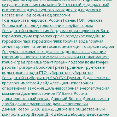
ситуация
гимназия
гимназия № 1
главный федеральный
инспектор
год культурного наследия
год педагога и
наставника
Год семьи
Год экологии
Год_единства_народов_России
Гознак
ГОК
Голикова
Головатый
гололед
голосование
голубая сорока
Гольдштейн
гомеопатия
Гордума
горки
горки на Арбате
городская Дума
городская среда
городское кладбище
городской парк
городской пляж
горячая вода
горячая
линия
горячее питание
госавтоинспекция
госархив
госдолг
Госдума
госжилинспекция
господдержка
госслужащие
гостиница "Восток"
госуслуги
госхакупки
ГП "Фармация"
грабеж
град
граница
грант
график подвоза воды
график
работы
Григорий Волохов
Грипп
Грудинин
грунтовые
воды
грязная вода
ГТО
губернатор
губернатор
Гольдштейн
губернатор ЕАО
ГУК
Гулягин
Д
давление на
предпринимателей
дайджест
Дальневосточная
оперативная таможня
Дальневосточная энергетическая
компания
Дальневосточное ГУ Банка России
дальневосточный гектар
Дальний Восток
Дальсельмаш
дамба
дачное расписание
дачные перевозки
дачный_сезон_2026
ДВЖД
Движение общественный
контроль
двор
Дворы
ДГК
дебош
дебошир
дедовщина