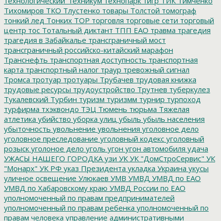
технологический_техникум
технопарк
тигр
ТИК
Тимченко
Тихомиров
ТКО
Тлустенко
товары
Толстой
томограф
тонкий лед
Тонких
ТОР
торговля
торговые сети
торговый
центр
тос
Тотальный диктант
ТПП ЕАО
травма
трагедия
трагедия в Забайкалье
трансграничный мост
трансграничный российско-китайский марафон
Транснефть
транспортная доступность
транспортная
карта
транспортный налог
траур
тревожный сигнал
Тромса
тротуар
тротуары
Трубачев
трудовая книжка
трудовые ресурсы
трудоустройство
Трутнев
туберкулез
Тукалевский
Турбин
туризм
туризмм
турнир
турпоход
турфирма
тхэквондо
ТЭЦ
Тюмень
тюрьма
Тяжелая
атлетика
убийство
уборка улиц
убыль
убыль населения
убыточность
увольнение
увольнения
уголовное дело
уголовное преследование
уголовный кодекс
уголовный
розыск
уголоное дело
уголь
угон
угон автомобиля
удача
УЖАСЫ НАШЕГО ГОРОДКА
узи
УК
УК "ДомСтроСервис"
УК
"Монарх"
УК РФ
указ Президента
укладка
Украина
укусы
уличное освещение
Улюкаев
УМВ
УМВД
УМВД по ЕАО
УМВД по Хабаровскому краю
УМВД России по ЕАО
уполномоченный по правам предпринимателей
уполномоченный по правам ребенка
уполномоченный по
правам человека
управление административными