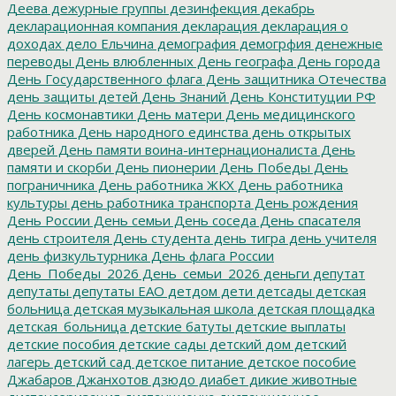
Деева
дежурные группы
дезинфекция
декабрь
декларационная компания
декларация
декларация о
доходах
дело Ельчина
демография
демогрфия
денежные
переводы
День влюбленных
День географа
День города
День Государственного флага
День защитника Отечества
день защиты детей
День Знаний
День Конституции РФ
День космонавтики
День матери
День медицинского
работника
День народного единства
день открытых
дверей
День памяти воина-интернационалиста
День
памяти и скорби
День пионерии
День Победы
День
пограничника
День работника ЖКХ
День работника
культуры
день работника транспорта
День рождения
День России
День семьи
День соседа
День спасателя
день строителя
День студента
день тигра
день учителя
день физкультурника
День флага России
День_Победы_2026
День_семьи_2026
деньги
депутат
депутаты
депутаты ЕАО
детдом
дети
детсады
детская
больница
детская музыкальная школа
детская площадка
детская_больница
детские батуты
детские выплаты
детские пособия
детские сады
детский дом
детский
лагерь
детский сад
детское питание
детское пособие
Джабаров
Джанхотов
дзюдо
диабет
дикие животные