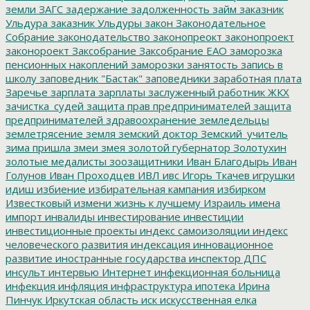
земли
ЗАГС
задержание
задолженность
займ
заказник
Ульдура
заказник Ульдуры
закон
Законодательное
Собрание
законодательство
законопреокт
законопроект
законороект
Заксобрание
Заксобрание ЕАО
заморозка
пенсионных накоплений
заморозки
занятость
запись в
школу
заповедник "Бастак"
заповедники
заработная плата
Заречье
зарплата
зарплаты
заслуженный работник ЖКХ
зачистка_судей
защита прав предпринимателей
защита
предпринимателей
здравоохранение
земледельцы
землетрясение
земля
земский доктор
Земский_учитель
зима пришла
змеи
змея
золотой губернатор
Золотухин
золотые медалисты
зоозащитники
Иван Благодырь
Иван
Голунов
Иван Проходцев
ИВЛ
ивс
Игорь Ткачев
игрушки
идиш
избиение
избирательная кампания
избирком
Известковый
измени жизнь к лучшему
Израиль
имена
импорт
инвалиды
инвестирование
инвестиции
инвестиционные проекты
индекс самоизоляции
индекс
человеческого развития
индексация
инновационное
развитие
иностранные государства
инспектор ДПС
инсульт
интервью
Интернет
инфекционная больница
инфекция
инфляция
инфраструктура
ипотека
Ирина
Пинчук
Иркутская область
иск
искусственная елка