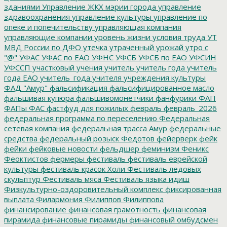
зданиями
Управление ЖКХ мэрии города
управление
здравоохранения
управление культуры
управление по
опеке и попечительству
управляющая компания
управляющие компании
уровень жизни
условия труда
УТ
МВД России по ДФО
утечка
утраченный урожай
утро с
"@"
УФАС
УФАС по ЕАО
УФНС
УФСБ
УФСБ по ЕАО
УФСИН
УФССП
участковый
учения
учитель
учитель года
учитель
года ЕАО
учитель_года
учителя
учреждения культуры
ФАД "Амур"
фальсификация
фальсифицированное масло
фальшивая купюра
фальшивомонетчики
фанфурики
ФАП
ФАПы
ФАС
фастфуд для пожилых
февраль
февраль_2026
федеральная программа по переселению
Федеральная
сетевая компания
федеральная трасса Амур
федеральные
средства
федеральный розыск
Федотов
фейерверк
фейк
фейки
фейковые новости
фельдшер
феминизм
Феникс
Феоктистов
фермеры
фестиваль
фестиваль еврейской
культуры
фестиваль красок Холи
Фестиваль ледовых
скульптур
Фестиваль мяса
Фестиваль языка идиш
Физкультурно-оздоровительный комплекс
фиксированная
выплата
Филармония
Филиппов
Филиппова
финансирование
финансовая грамотность
финансовая
пирамида
финансовые пирамиды
финансовый омбудсмен