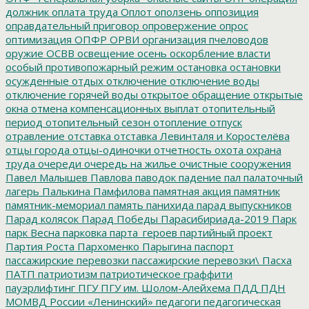
должник
оплата труда
Оплот
оползень
оппозиция
оправдательный приговор
опровержение
опрос
оптимизация
ОПФР
ОРВИ
организация пчеловодов
оружие
ОСВВ
освещение
осень
оскорбление власти
особый противопожарный режим
остановка
остановки
осужденные
отдых
отключение
отключение воды
отключение горячей воды
открытое обращение
открытые
окна
отмена компенсационных выплат
отопительный
период
отопительный сезон
отопление
отпуск
отравление
отставка
отставка Левинталя и Коростелёва
отцы города
отцы-одиночки
отчетность
охота
охрана
труда
очереди
очередь на жилье
очистные сооружения
Павел Малышев
Павлова
паводок
падение
пал
палаточный
лагерь
Палькина
Памфилова
памятная акция
памятник
памятник-мемориал
память
панихида
парад выпускников
Парад колясок
Парад Победы
Парасибириада-2019
Парк
парк Весна
парковка
парта_героев
партийный проект
Партия Роста
Пархоменко
Парыгина
паспорт
пассажирские перевозки
пассажирские перевозки\
Пасха
ПАТП
патриотизм
патриотическое граффити
пауэрлифтинг
ПГУ
ПГУ им. Шолом-Алейхема
ПДД
ПДН
МОМВД России «Ленинский»
педагоги
педагогическая