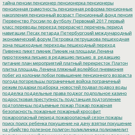
тайна
пенсии
пенсионер
пенсионерка
пенсионеры
пенсионная грамотность
пенсионная реформа
пенсионные
накопления
пенсионный возраст
Пенсионный фонд
пенсия
Первенство России по футболу
Первомай 2017
первый
класс
переводы
переезд
перерасчет
перечень
период
навигации
Песах
петарда
Петербургский международный
экономический форум
Петровка
петрушкова
пешеходная
зона
пешеходные переходы
пешеходный переход
Пивенко
пикет
пикник
Пикник на площади Ленина
пиротехника
письмо в редакцию
письмо_в_редакцию
питание
план мероприятий
платный перекресток
Платон
плитка
площадь Ленина
пляжный волейбол
пневмония
побег из колонии
побои
повышение пенсионного возраста
погода
погорельцы
пограничные войска
пограничный
режим
подарки
подборка_новостей
подвал
подвоз воды
подделка
поддельные права
поджог
подпольное казино
подростковая преступность
подстанция
подтопление
подтопленцы
подъемные
пожар
Пожар
пожарная
безопасность
пожарные
пожарный кроссфит
пожароопасный период
пожароопасный сезон
пожары
поиск
поиск ребенка
покушение на дачу взятки
покушение
на убийство
полезное
полигон
поликлиника
полиомиелит