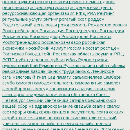
реконструкция
ректор
религия
ремонт
ремонт дорог
реорганизация
реструктуризация
ресурсный центр
ресурсоснабжающая организация
РЖД
РИА Рейтинг
ритуальные услуги
рйтинг
рогатый скот
роддом
Родительский день
роды
рождаемость
Рождество
розыск
Ропотребнадзор
Росавиация
Росводресурсы
Росгвардия
Роскачество
Роскомнадзор
Росконтроль
Рослесхоз
Роспотребнадзор
россельхознадзор
российская
экономика
Российский Азимут
Россия
Росстат
рост цен
Ростислав Гольдштейн
Ростовская область
роуминг
РПЦ
РСПП
рубка деревьев
рубли
рубль
Рудное
ружье
рукопашный бой
Румянцева
Русская поляна
рыба
рыбалка
рыбоводные заводы
рынок труда
рысь
с. Ленинское
сага_налоговый_гнет
Сад памяти
сальмонеллез
Самбери
самбо
самогон
самодеятельность
самозанятые
самолет
самооборона
самосуд
санавиация
санация
санитария
санитарно-эпидемиологическая обстанвока
Санкт-
Петербург
санкции
сантехника
сатира
Сбербанк
сбор
вещей
сбор на здравоохранение
свадьба
свалка
свалки
светофоры
свищ
связь
священнослужитель
секта
секция
акробатики
сельские врачи
сельские жители
сельский
учитель
сельское хозяйство
сельскохозяйственная
ярмарка
семена
семья
семья года
Семья года-2019
семья