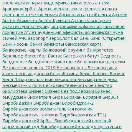
апелляция
аппарат видеофиксации
апрель
аптека
Арашуков
Арбат
Арена
аренда земли
арендная плата
арест
арест счетов
Армия
Арнаполин
арт-объекты
Артеев
Артём Акименко
Артём Куликов
Архангельск
архив
архитектура
астероид
астрономия
асфальт
асфальтовое
покрытие
Атлет
аудиенция
аферисты
африканская чума
свиней
АЧС
аэропорт
аэрофлот
бал
банк
банк "Открытие"
Банк России
банки
банкноты
банковская карта
банковские_карты
банковский роуминг
банкротство
барельеф
баскетбол
Бастак
Бастрыкин
батут
Бедность
бездомные
бездомные животные
безналичные платежи
Безопасное колесо-2019
безопасность
Безопасные и
качественные дороги
безработица
белка
бензин
Беринг
Берл Лазар
бесплатные лекарства
Бессмертные дела
Бессмертный полк
бесхозяйственность
бешенство
библиотека
бизнес
бизнес без поддержки
бизнес-
омбудсмен
биометрия
Бира
Биракан
Бирария
БирЗСТ
Биробидажан
Биробиджан
Биробиджан-2
Биробиджанская воспитательная колония
Биробиджанская таможня
Биробиджанская ТЭЦ
Биробиджанский Арбат
Биробиджанский военный
гарнизонный суд
Биробиджанский колледж культуры и