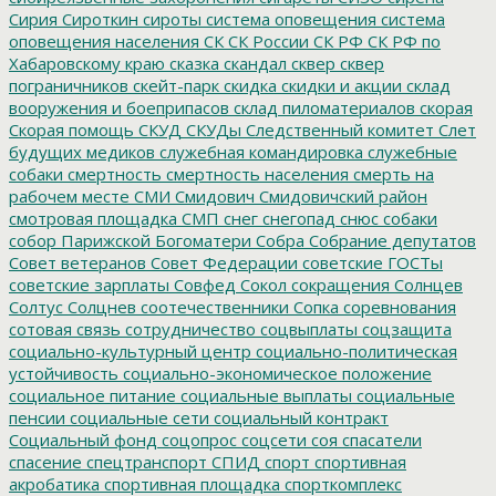
Сирия
Сироткин
сироты
система оповещения
система
оповещения населения
СК
СК России
СК РФ
СК РФ по
Хабаровскому краю
сказка
скандал
сквер
сквер
пограничников
скейт-парк
скидка
скидки и акции
склад
вооружения и боеприпасов
склад пиломатериалов
скорая
Скорая помощь
СКУД
СКУДы
Следственный комитет
Слет
будущих медиков
служебная командировка
служебные
собаки
смертность
смертность населения
смерть на
рабочем месте
СМИ
Смидович
Смидовичский район
смотровая площадка
СМП
снег
снегопад
снюс
собаки
собор Парижской Богоматери
Собра
Собрание депутатов
Совет ветеранов
Совет Федерации
советские ГОСТы
советские зарплаты
Совфед
Сокол
сокращения
Солнцев
Солтус
Солцнев
соотечественники
Сопка
соревнования
сотовая связь
сотрудничество
соцвыплаты
соцзащита
социально-культурный центр
социально-политическая
устойчивость
социально-экономическое положение
социальное питание
социальные выплаты
социальные
пенсии
социальные сети
социальный контракт
Социальный фонд
соцопрос
соцсети
соя
спасатели
спасение
спецтранспорт
СПИД
спорт
спортивная
акробатика
спортивная площадка
спорткомплекс