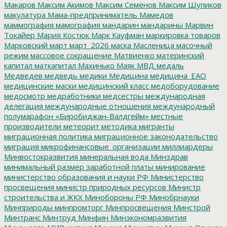
Макаров
Максим Акимов
Максим Семенов
Максим Шупиков
макулатура
Мама-предприниматель
Мамедов
маммография
мамография
мандарин
мандарины
Марвин
Токайер
Мария Костюк
Марк Кауфман
маркировка товаров
Марковский
март
март_2026
маска
Масленица
масочный
режим
массовое сокращение
Матвиенко
материнский
капитал
маткапитал
Махинько
Маяк
МВД
медаль
Медведев
медведь
медики
Медицина
медицина_ЕАО
медицинские маски
медицинский класс
медоборудование
медосмотр
медработники
медсестры
международная
делегация
международные отношения
международный
полумарафон «Биробиджан-Валдгейм»
местные
производители
метеорит
методика
мигранты
миграционная политика
миграционное законодательство
миграция
микрофинансовые_организации
миллиардеры
Минвостокразвития
минеральная вода
Минздрав
минимальный размер заработной платы
минирование
министерство образования и науки РФ
Министерство
просвещения
министр природных ресурсов
Министр
строительства и ЖКХ
Минобороны РФ
Минобрнауки
Минприроды
минпромторг
Минпросвещения
Минстрой
Минтранс
Минтруд
Минфин
Минэкономразвития