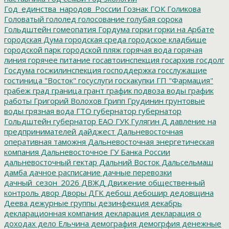
Год_единства_народов_России
Гознак
ГОК
Голикова
Головатый
гололед
голосование
голубая сорока
Гольдштейн
гомеопатия
Гордума
горки
горки на Арбате
городская Дума
городская среда
городское кладбище
городской парк
городской пляж
горячая вода
горячая
линия
горячее питание
госавтоинспекция
госархив
госдолг
Госдума
госжилинспекция
господдержка
госслужащие
гостиница "Восток"
госуслуги
госхакупки
ГП "Фармация"
грабеж
град
граница
грант
график подвоза воды
график
работы
Григорий Волохов
Грипп
Грудинин
грунтовые
воды
грязная вода
ГТО
губернатор
губернатор
Гольдштейн
губернатор ЕАО
ГУК
Гулягин
Д
давление на
предпринимателей
дайджест
Дальневосточная
оперативная таможня
Дальневосточная энергетическая
компания
Дальневосточное ГУ Банка России
дальневосточный гектар
Дальний Восток
Дальсельмаш
дамба
дачное расписание
дачные перевозки
дачный_сезон_2026
ДВЖД
Движение общественный
контроль
двор
Дворы
ДГК
дебош
дебошир
дедовщина
Деева
дежурные группы
дезинфекция
декабрь
декларационная компания
декларация
декларация о
доходах
дело Ельчина
демография
демогрфия
денежные