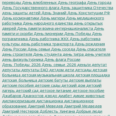
переводы
День влюбленных
День географа
День города
День Государственного флага
День защитника Отечества
день защиты детей
День Знаний
День Конституции РФ
День космонавтики
День матери
День медицинского
работника
День народного единства
день открытых
дверей
День памяти воина-интернационалиста
День
памяти и скорби
День пионерии
День Победы
День
пограничника
День работника ЖКХ
День работника
культуры
день работника транспорта
День рождения
День России
День семьи
День соседа
День спасателя
день строителя
День студента
день тигра
день учителя
день физкультурника
День флага России
День_Победы_2026
День_семьи_2026
деньги
депутат
депутаты
депутаты ЕАО
детдом
дети
детсады
детская
больница
детская музыкальная школа
детская площадка
детская_больница
детские батуты
детские выплаты
детские пособия
детские сады
детский дом
детский
лагерь
детский сад
детское питание
детское пособие
Джабаров
Джанхотов
дзюдо
диабет
дикие животные
диспансеризация
дистанционка
дистанционное
образование
Дмитрий Меведев
Дмитрий Медведев
Дмитрий Нестеров
Доблесть_Хингана
Добрые люди