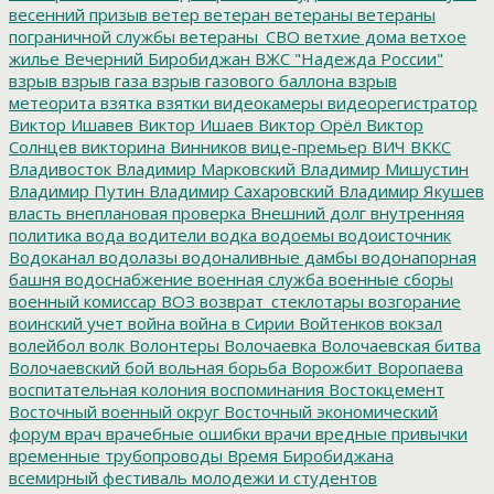
весенний призыв
ветер
ветеран
ветераны
ветераны
пограничной службы
ветераны_СВО
ветхие дома
ветхое
жилье
Вечерний Биробиджан
ВЖС "Надежда России"
взрыв
взрыв газа
взрыв газового баллона
взрыв
метеорита
взятка
взятки
видеокамеры
видеорегистратор
Виктор Ишавев
Виктор Ишаев
Виктор Орёл
Виктор
Солнцев
викторина
Винников
вице-премьер
ВИЧ
ВККС
Владивосток
Владимир Марковский
Владимир Мишустин
Владимир Путин
Владимир Сахаровский
Владимир Якушев
власть
внеплановая проверка
Внешний долг
внутренняя
политика
вода
водители
водка
водоемы
водоисточник
Водоканал
водолазы
водоналивные дамбы
водонапорная
башня
водоснабжение
военная служба
военные сборы
военный комиссар
ВОЗ
возврат_стеклотары
возгорание
воинский учет
война
война в Сирии
Войтенков
вокзал
волейбол
волк
Волонтеры
Волочаевка
Волочаевская битва
Волочаевский бой
вольная борьба
Ворожбит
Воропаева
воспитательная колония
воспоминания
Востокцемент
Восточный военный округ
Восточный экономический
форум
врач
врачебные ошибки
врачи
вредные привычки
временные трубопроводы
Время Биробиджана
всемирный фестиваль молодежи и студентов