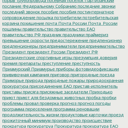
порыв трубопровода
посевная
поселок Партизанский
послание Федеральному Собранию
последние звонки
последний звонок
пособие
пособия
постинтернатное
сопровождение
посылка
потребители
потребительская
корзина
похищение
почта
Почта России
Почта_России
пошлины
правительство
правительство ЕАО
правительство РФ
праздник
праздники
праймериз
превышение скорости
предостережение
предпенсионер
предпенсионеры
предприниматели
предпринимательство
Президент
президент России
Президент РФ
Президентские спортивные игры
презумпция доверия
премия
препараты
преступление
преступность
Приамурский
Приамурье
приборы фотовидеофиксации
прививочная кампания
приговор
пригородные поезда
Приморье
природа
природные пожары
природоохранная
прокуратура
присоединение ЕАО
пристав-исполнитель
приставы
присяга
присяжные заседатели
Приходько
приют
приют для бездомных животных
пробка
пробки
проблемы
провал
проверка
прогноз
прогноз погоды
программа переселения
программа реновации
продолжительность жизни
продуктовые карточки
проезд
прожиточный минимум
производство
происшествие
прократура
прокуратруа
Прокуратура
прокуратура ЕАО