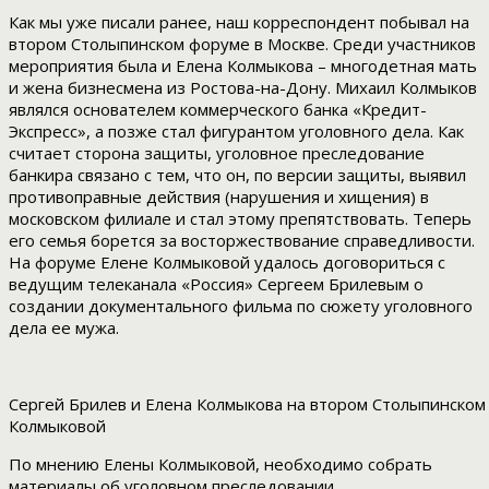
Как мы уже писали ранее, наш корреспондент побывал на
втором Столыпинском форуме в Москве. Среди участников
мероприятия была и Елена Колмыкова – многодетная мать
и жена бизнесмена из Ростова-на-Дону. Михаил Колмыков
являлся основателем коммерческого банка «Кредит-
Экспресс», а позже стал фигурантом уголовного дела. Как
считает сторона защиты, уголовное преследование
банкира связано с тем, что он, по версии защиты, выявил
противоправные действия (нарушения и хищения) в
московском филиале и стал этому препятствовать. Теперь
его семья борется за восторжествование справедливости.
На форуме Елене Колмыковой удалось договориться с
ведущим телеканала «Россия» Сергеем Брилевым о
создании документального фильма по сюжету уголовного
дела ее мужа.
Сергей Брилев и Елена Колмыкова на втором Столыпинском 
Колмыковой
По мнению Елены Колмыковой, необходимо собрать
материалы об уголовном преследовании