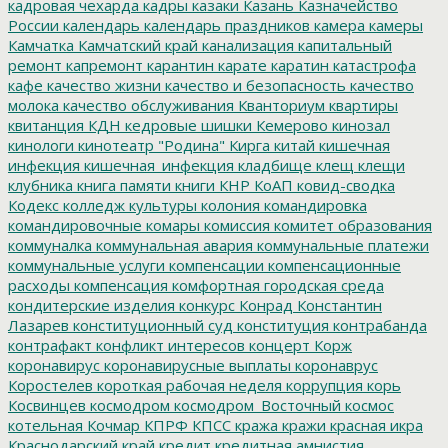
кадровая чехарда
кадры
казаки
Казань
Казначейство
России
календарь
календарь праздников
камера
камеры
Камчатка
Камчатский край
канализация
капитальный
ремонт
капремонт
карантин
карате
каратин
катастрофа
кафе
качество жизни
качество и безопасность
качество
молока
качество обслуживания
Кванториум
квартиры
квитанция
КДН
кедровые шишки
Кемерово
кинозал
кинологи
кинотеатр "Родина"
Кирга
китай
кишечная
инфекция
кишечная_инфекция
кладбище
клещ
клещи
клубника
книга памяти
книги
КНР
КоАП
ковид-сводка
Кодекс
колледж культуры
колония
командировка
командировочные
комары
комиссия
комитет образования
коммуналка
коммунальная авария
коммунальные платежи
коммунальные услуги
компенсации
компенсационные
расходы
компенсация
комфортная городская среда
кондитерские изделия
конкурс
Конрад
Константин
Лазарев
конституционный суд
конституция
контрабанда
контрафакт
конфликт интересов
концерт
Корж
коронавирус
коронавирусные выплаты
коронаврус
Коростелев
короткая рабочая неделя
коррупция
корь
Косвинцев
космодром
космодром_Восточный
космос
котельная
Кочмар
КПРФ
КПСС
кража
кражи
красная икра
Краснодарский край
кредит
кредитная амнистия