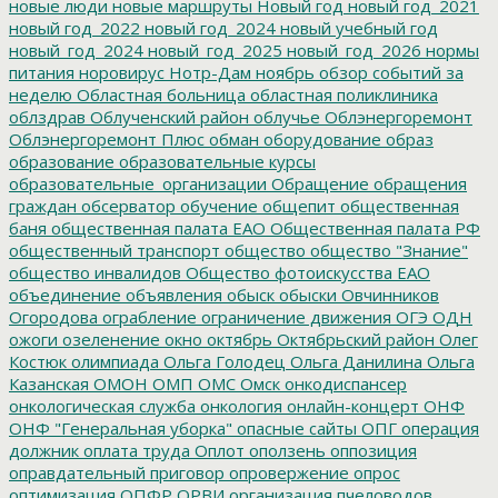
новые люди
новые маршруты
Новый год
новый год_2021
новый год_2022
новый год_2024
новый учебный год
новый_год_2024
новый_год_2025
новый_год_2026
нормы
питания
норовирус
Нотр-Дам
ноябрь
обзор событий за
неделю
Областная больница
областная поликлиника
облздрав
Облученский район
облучье
Облэнергоремонт
Облэнергоремонт Плюс
обман
оборудование
образ
образование
образовательные курсы
образовательные_организации
Обращение
обращения
граждан
обсерватор
обучение
общепит
общественная
баня
общественная палата ЕАО
Общественная палата РФ
общественный транспорт
общество
общество "Знание"
общество инвалидов
Общество фотоискусства ЕАО
объединение
объявления
обыск
обыски
Овчинников
Огородова
ограбление
ограничение движения
ОГЭ
ОДН
ожоги
озеленение
окно
октябрь
Октябрьский район
Олег
Костюк
олимпиада
Ольга Голодец
Ольга Данилина
Ольга
Казанская
ОМОН
ОМП
ОМС
Омск
онкодиспансер
онкологическая служба
онкология
онлайн-концерт
ОНФ
ОНФ "Генеральная уборка"
опасные сайты
ОПГ
операция
должник
оплата труда
Оплот
оползень
оппозиция
оправдательный приговор
опровержение
опрос
оптимизация
ОПФР
ОРВИ
организация пчеловодов