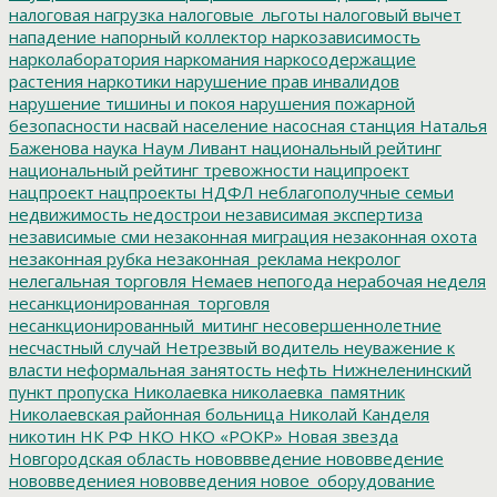
налоговая нагрузка
налоговые_льготы
налоговый вычет
нападение
напорный коллектор
наркозависимость
нарколаборатория
наркомания
наркосодержащие
растения
наркотики
нарушение прав инвалидов
нарушение тишины и покоя
нарушения пожарной
безопасности
насвай
население
насосная станция
Наталья
Баженова
наука
Наум Ливант
национальный рейтинг
национальный рейтинг тревожности
наципроект
нацпроект
нацпроекты
НДФЛ
неблагополучные семьи
недвижимость
недострои
независимая экспертиза
независимые сми
незаконная миграция
незаконная охота
незаконная рубка
незаконная_реклама
некролог
нелегальная торговля
Немаев
непогода
нерабочая неделя
несанкционированная_торговля
несанкционированный_митинг
несовершеннолетние
несчастный случай
Нетрезвый водитель
неуважение к
власти
неформальная занятость
нефть
Нижнеленинский
пункт пропуска
Николаевка
николаевка_памятник
Николаевская районная больница
Николай Канделя
никотин
НК РФ
НКО
НКО «РОКР»
Новая звезда
Новгородская область
нововвведение
нововведение
нововведениея
нововведения
новое_оборудование