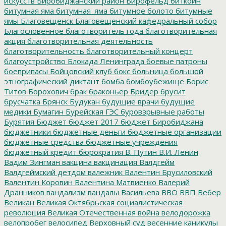
искусств
Биробиджанский район
Бирофельд
биткоин
битумная яма
битумная_яма
битумное болото
битумные
ямы
Благовещенск
Благовещенский кафедральный собор
Благословенное
благотворитель года
благотворительная
акция
благотворительная деятельность
благотворительность
благотворительный концерт
благоустройство
Блокада Ленинграда
боевые патроны
боеприпасы
Бойцовский клуб
бокс
больница
большой
этнографический диктант
бомба
бомбоубежище
Борис
Титов
Борохович
брак
браконьер
Бридер
брусит
брусчатка
Брянск
Будукан
будущие врачи
будущие
медики
Бумагин
Бурейская ГЭС
буровзрывные работы
Бурятия
Бюджет
бюджет 2017
бюджет Биробиджана
бюджетники
бюджетные деньги
бюджетные организации
бюджетные средства
бюджетные учреждения
бюджетный кредит
бюрократия
В. Путин
В.И. Ленин
Вадим Зингман
вакцина
вакцинация
Валдгейм
Валдгеймский детдом
валежник
Валентин Брусиловский
Валентин Коровин
Валентина Матвиенко
Валерий
Дранников
вандализм
вандалы
Васильева
ВВО
ВВП
Вебер
Великан
Великая Октябрьская социалистическая
революция
Великая Отечественная война
велодорожка
велопробег
велосипед
Верховный суд
весенние каникулы