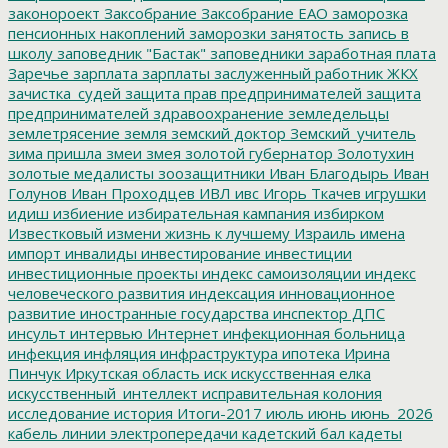
законороект
Заксобрание
Заксобрание ЕАО
заморозка
пенсионных накоплений
заморозки
занятость
запись в
школу
заповедник "Бастак"
заповедники
заработная плата
Заречье
зарплата
зарплаты
заслуженный работник ЖКХ
зачистка_судей
защита прав предпринимателей
защита
предпринимателей
здравоохранение
земледельцы
землетрясение
земля
земский доктор
Земский_учитель
зима пришла
змеи
змея
золотой губернатор
Золотухин
золотые медалисты
зоозащитники
Иван Благодырь
Иван
Голунов
Иван Проходцев
ИВЛ
ивс
Игорь Ткачев
игрушки
идиш
избиение
избирательная кампания
избирком
Известковый
измени жизнь к лучшему
Израиль
имена
импорт
инвалиды
инвестирование
инвестиции
инвестиционные проекты
индекс самоизоляции
индекс
человеческого развития
индексация
инновационное
развитие
иностранные государства
инспектор ДПС
инсульт
интервью
Интернет
инфекционная больница
инфекция
инфляция
инфраструктура
ипотека
Ирина
Пинчук
Иркутская область
иск
искусственная елка
искусственный_интеллект
исправительная колония
исследование
история
Итоги-2017
июль
июнь
июнь_2026
кабель линии электропередачи
кадетский бал
кадеты