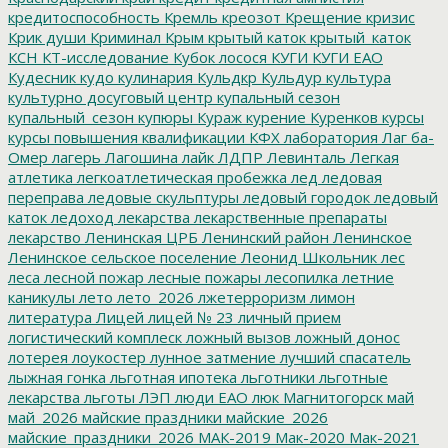
кредитоспособность
Кремль
креозот
Крещение
кризис
Крик души
Криминал
Крым
крытый каток
крытый_каток
КСН
КТ-исследование
Кубок лосося
КУГИ
КУГИ ЕАО
Кудесник
кудо
кулинария
Кульдкр
Кульдур
культура
культурно досуговый центр
купальный сезон
купальный_сезон
купюры
Кураж
курение
Куренков
курсы
курсы повышения квалификации
КФХ
лаборатория
Лаг ба-
Омер
лагерь
Лагошина
лайк
ЛДПР
Левинталь
Легкая
атлетика
легкоатлетическая пробежка
лед
ледовая
переправа
ледовые скульптуры
ледовый городок
ледовый
каток
ледоход
лекарства
лекарственные препараты
лекарство
Ленинская ЦРБ
Ленинский район
Ленинское
Ленинское сельское поселение
Леонид Школьник
лес
леса
лесной пожар
лесные пожары
лесопилка
летние
каникулы
лето
лето_2026
лжетерроризм
лимон
литература
Лицей
лицей № 23
личный прием
логистический комплеск
ложный вызов
ложный донос
лотерея
лоукостер
лунное затмение
лучший спасатель
лыжная гонка
льготная ипотека
льготники
льготные
лекарства
льготы
ЛЭП
люди ЕАО
люк
Магнитогорск
май
май_2026
майские праздники
майские_2026
майские_праздники_2026
МАК-2019
Мак-2020
Мак-2021