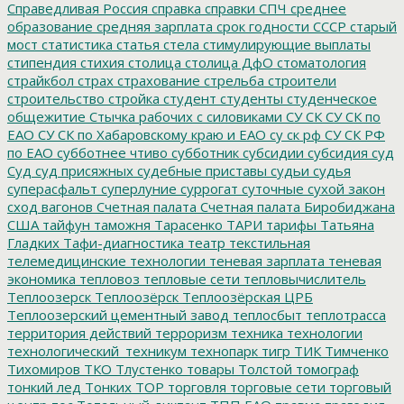
Справедливая Россия
справка
справки
СПЧ
среднее
образование
средняя зарплата
срок годности
СССР
старый
мост
статистика
статья
стела
стимулирующие выплаты
стипендия
стихия
столица
столица ДфО
стоматология
страйкбол
страх
страхование
стрельба
строители
строительство
стройка
студент
студенты
студенческое
общежитие
Стычка рабочих с силовиками
СУ СК
СУ СК по
ЕАО
СУ СК по Хабаровскому краю и ЕАО
су ск рф
СУ СК РФ
по ЕАО
субботнее чтиво
субботник
субсидии
субсидия
суд
Суд
суд присяжных
судебные приставы
судьи
судья
суперасфальт
суперлуние
суррогат
суточные
сухой закон
сход вагонов
Счетная палата
Счетная палата Биробиджана
США
тайфун
таможня
Тарасенко
ТАРИ
тарифы
Татьяна
Гладких
Тафи-диагностика
театр
текстильная
телемедицинские технологии
теневая зарплата
теневая
экономика
тепловоз
тепловые сети
тепловычислитель
Теплоозерск
Теплоозёрск
Теплоозёрская ЦРБ
Теплоозерский цементный завод
теплосбыт
теплотрасса
территория действий
терроризм
техника
технологии
технологический_техникум
технопарк
тигр
ТИК
Тимченко
Тихомиров
ТКО
Тлустенко
товары
Толстой
томограф
тонкий лед
Тонких
ТОР
торговля
торговые сети
торговый