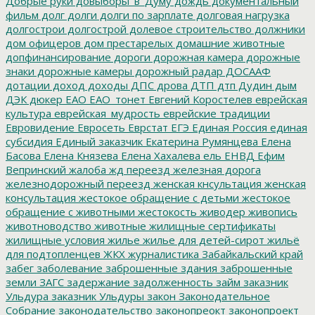
Добрые руки
довыборы_в_Думу
дождь
документальный
фильм
долг
долги
долги по зарплате
долговая нагрузка
долгострои
долгострой
долевое строительство
должники
дом офицеров
дом престарелых
домашние животные
допфинансирование
дороги
дорожная камера
дорожные
знаки
дорожные камеры
дорожный радар
ДОСААФ
дотации
доход
доходы
ДПС
дрова
ДТП
дтп
Дудин
дым
ДЭК
дюкер
ЕАО
ЕАО_тонет
Евгений Коростелев
еврейская
культура
еврейская_мудрость
еврейские традиции
Евровидение
Евросеть
Еврстат
ЕГЭ
Единая Россия
единая
субсидия
Единый заказчик
Екатерина Румянцева
Елена
Басова
Елена Князева
Елена Хахалева
ель
ЕНВД
Ефим
Вепринский
жалоба
жд переезд
железная дорога
железнодорожный переезд
женская кнсультация
женская
консультация
жестокое обращение с детьми
жестокое
обращение с животными
жестокость
живодер
живопись
животноводство
животные
жилищные сертификаты
жилищные условия
жилье
жилье для детей-сирот
жильё
для подтопленцев
ЖКХ
журналистика
Забайкальский край
забег
заболевание
заброшенные здания
заброшенные
земли
ЗАГС
задержание
задолженность
займ
заказник
Ульдура
заказник Ульдуры
закон
Законодательное
Собрание
законодательство
законопреокт
законопроект