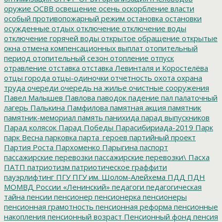
оружие
ОСВВ
освещение
осень
оскорбление власти
особый противопожарный режим
остановка
остановки
осужденные
отдых
отключение
отключение воды
отключение горячей воды
открытое обращение
открытые
окна
отмена компенсационных выплат
отопительный
период
отопительный сезон
отопление
отпуск
отравление
отставка
отставка Левинталя и Коростелёва
отцы города
отцы-одиночки
отчетность
охота
охрана
труда
очереди
очередь на жилье
очистные сооружения
Павел Малышев
Павлова
паводок
падение
пал
палаточный
лагерь
Палькина
Памфилова
памятная акция
памятник
памятник-мемориал
память
панихида
парад выпускников
Парад колясок
Парад Победы
Парасибириада-2019
Парк
парк Весна
парковка
парта_героев
партийный проект
Партия Роста
Пархоменко
Парыгина
паспорт
пассажирские перевозки
пассажирские перевозки\
Пасха
ПАТП
патриотизм
патриотическое граффити
пауэрлифтинг
ПГУ
ПГУ им. Шолом-Алейхема
ПДД
ПДН
МОМВД России «Ленинский»
педагоги
педагогическая
тайна
пенсии
пенсионер
пенсионерка
пенсионеры
пенсионная грамотность
пенсионная реформа
пенсионные
накопления
пенсионный возраст
Пенсионный фонд
пенсия