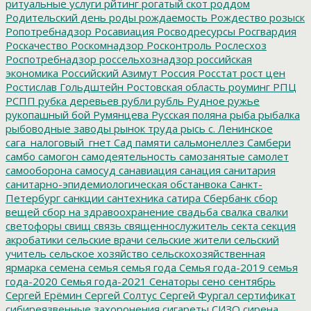
ритуальные услуги
рйтинг
рогатый скот
роддом
Родительский день
роды
рождаемость
Рождество
розыск
Ропотребнадзор
Росавиация
Росводресурсы
Росгвардия
Роскачество
Роскомнадзор
Росконтроль
Рослесхоз
Роспотребнадзор
россельхознадзор
российская
экономика
Российский Азимут
Россия
Росстат
рост цен
Ростислав Гольдштейн
Ростовская область
роуминг
РПЦ
РСПП
рубка деревьев
рубли
рубль
Рудное
ружье
рукопашный бой
Румянцева
Русская поляна
рыба
рыбалка
рыбоводные заводы
рынок труда
рысь
с. Ленинское
сага_налоговый_гнет
Сад памяти
сальмонеллез
Самбери
самбо
самогон
самодеятельность
самозанятые
самолет
самооборона
самосуд
санавиация
санация
санитария
санитарно-эпидемиологическая обстанвока
Санкт-
Петербург
санкции
сантехника
сатира
Сбербанк
сбор
вещей
сбор на здравоохранение
свадьба
свалка
свалки
светофоры
свищ
связь
священнослужитель
секта
секция
акробатики
сельские врачи
сельские жители
сельский
учитель
сельское хозяйство
сельскохозяйственная
ярмарка
семена
семья
семья года
Семья года-2019
семья
года-2020
Семья года-2021
Сенаторы
сено
сентябрь
Сергей Ерёмин
Сергей Солтус
Сергей Фургал
сертификат
сибиреязвенные захоронения
сигареты
СИЗО
сирена