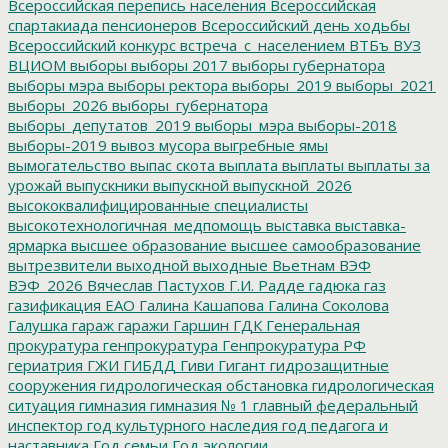
Всероссийская перепись населения
Всероссийская
спартакиада пенсионеров
Всероссийский день ходьбы
Всероссийский конкурс
встреча_с_населением
ВТБъ
ВУЗ
ВЦИОМ
выборы
выборы 2017
выборы губернатора
выборы мэра
выборы ректора
выборы_2019
выборы_2021
выборы_2026
выборы_губернатора
выборы_депутатов_2019
выборы_мэра
выборы-2018
выборы-2019
вывоз мусора
выгребные ямы
вымогательство
выпас скота
выплата
выплаты
выплаты за
урожай
выпускники
выпускной
выпускной_2026
высококвалифицированные специалисты
высокотехнологичная_медпомощь
выставка
выставка-
ярмарка
высшее образование
высшее самообразование
вытрезвители
выходной
выходные
Вьетнам
ВЭФ
ВЭФ_2026
Вячеслав Пастухов
Г.И. Радде
гадюка
газ
газификация ЕАО
Галина Кашапова
Галина Соколова
Галушка
гараж
гаражи
Гаршин
ГДК
Генеральная
прокуратура
генпрокуратура
Генпрокуратура РФ
гериатрия
ГЖИ
ГИБДД
Гиви
Гигант
гидрозащитные
сооружения
гидрологическая обстановка
гидрологическая
ситуация
гимназия
гимназия № 1
главный федеральный
инспектор
год культурного наследия
год педагога и
наставника
Год семьи
Год экологии