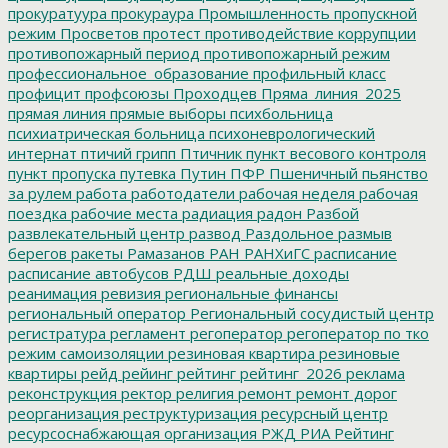
прокуратуура
прокураура
Промышленность
пропускной
режим
Просветов
протест
противодействие коррупции
противопожарный период
противопожарный режим
профессиональное_образование
профильный класс
профицит
профсоюзы
Проходцев
Пряма_линия_2025
прямая линия
прямые выборы
психбольница
психиатрическая больница
психоневрологический
интернат
птичий грипп
Птичник
пункт весового контроля
пункт пропуска
путевка
Путин
ПФР
Пшеничный
пьянство
за рулем
работа
работодатели
рабочая неделя
рабочая
поездка
рабочие места
радиация
радон
Разбой
развлекательный центр
развод
Раздольное
размыв
берегов
ракеты
Рамазанов
РАН
РАНХиГС
расписание
расписание автобусов
РДШ
реальные доходы
реанимация
ревизия
региональные финансы
региональный оператор
Региональный сосудистый центр
регистратура
регламент
регоператор
регоператор по тко
режим самоизоляции
резиновая квартира
резиновые
квартиры
рейд
рейинг
рейтинг
рейтинг_2026
реклама
реконструкция
ректор
религия
ремонт
ремонт дорог
реорганизация
реструктуризация
ресурсный центр
ресурсоснабжающая организация
РЖД
РИА Рейтинг