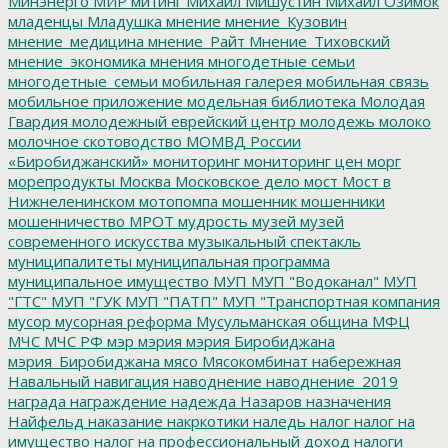
Минэнерго
МИР
митинг
Михаил Мишустин
Михаил Озимок
младенцы
Младушка
мнение
мнение_Кузовин
мнение_медицина
мнение_Райт
Мнение_Тиховский
мнение_экономика
мнения
многодетные семьи
многодетные_семьи
мобильная галерея
мобильная связь
мобильное приложение
модельная библиотека
Молодая
Гвардия
молодежный еврейский центр
молодежь
молоко
молочное скотоводство
МОМВД России
«Биробиджанский»
мониторинг
мониторинг цен
морг
морепродукты
Москва
Московское дело
мост
Мост в
Нижнеленинском
мотопомпа
мошенник
мошенники
мошенничество
МРОТ
мудрость
музей
музей
современного искусства
музыкальный спектакль
муниципалитеты
муниципальная программа
муниципальное имущество
МУП
МУП "Водоканал"
МУП
"ГТС"
МУП "ГУК
МУП "ПАТП"
МУП "Транспортная компания
мусор
мусорная реформа
Мусульманская община
МФЦ
МЧС
МЧС РФ
мэр
мэрия
мэрия Биробиджана
мэрия_Биробиджана
мясо
Мясокомбинат
набережная
Навальный
навигация
наводнение
наводнение_2019
награда
награждение
надежда
Назаров
назначения
Найфельд
наказание
накркотики
наледь
налог
налог на
имущество
налог на профессиональный доход
налоги