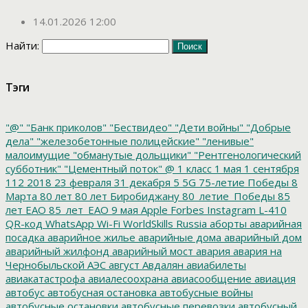
14.01.2026 12:00
Найти:
Тэги
"@"
"Банк приколов"
"Бествидео"
"Дети войны"
"Добрые
дела"
"железобетонные полицейские"
"ленивые"
малоимущие
"обманутые дольщики"
"Рентгенологический
субботник"
"Цементный поток"
@
1 класс
1 мая
1 сентября
112
2018
23 февраля
31 декабря
5
5G
75-летие Победы
8
Марта
80 лет
80 лет Биробиджану
80_летие_Победы
85
лет ЕАО
85_лет_ЕАО
9 мая
Apple
Forbes
Instagram
L-410
QR-код
WhatsApp
Wi-Fi
WorldSkills Russia
аборты
аварийная
посадка
аварийное жилье
аварийные дома
аварийный дом
аварийный жилфонд
аварийный мост
авария
авария на
Чернобыльской АЭС
август
Авдалян
авиабилеты
авиакатастрофа
авиалесоохрана
авиасообщение
авиация
автобус
автобусная остановка
автобусные войны
автобусные остановки
автобусные перевозки
автобусный