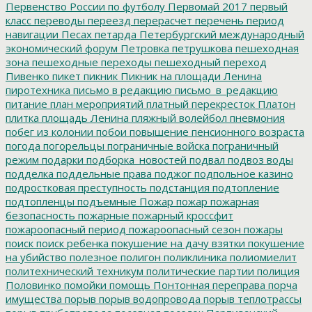
Первенство России по футболу
Первомай 2017
первый
класс
переводы
переезд
перерасчет
перечень
период
навигации
Песах
петарда
Петербургский международный
экономический форум
Петровка
петрушкова
пешеходная
зона
пешеходные переходы
пешеходный переход
Пивенко
пикет
пикник
Пикник на площади Ленина
пиротехника
письмо в редакцию
письмо_в_редакцию
питание
план мероприятий
платный перекресток
Платон
плитка
площадь Ленина
пляжный волейбол
пневмония
побег из колонии
побои
повышение пенсионного возраста
погода
погорельцы
пограничные войска
пограничный
режим
подарки
подборка_новостей
подвал
подвоз воды
подделка
поддельные права
поджог
подпольное казино
подростковая преступность
подстанция
подтопление
подтопленцы
подъемные
Пожар
пожар
пожарная
безопасность
пожарные
пожарный кроссфит
пожароопасный период
пожароопасный сезон
пожары
поиск
поиск ребенка
покушение на дачу взятки
покушение
на убийство
полезное
полигон
поликлиника
полиомиелит
политехнический техникум
политические партии
полиция
Половинко
помойки
помощь
Понтонная переправа
порча
имущества
порыв
порыв водопровода
порыв теплотрассы