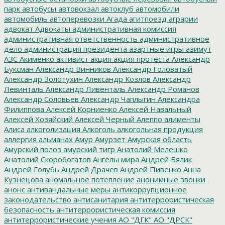
парк
автобусы
автовокзал
автоклуб
автомобили
автомобиль
автоперевозки
Агада
агитпоезд
аграрии
адвокат
Адвокаты
административная комиссия
административная ответственность
административное
дело
администрация президента
азартные игры
азимут
АЗС
Акименко
активист
акция
акция протеста
Александр
Буксман
Александр Винников
Александр Головатый
Александр Золотухин
Александр Козлов
Александр
Левинталь
Александр Ливенталь
Александр Романов
Александр Соловьев
Александр Чаплыгин
Александра
Филиппова
Алексей Корниенко
Алексей Навальный
Алексей Хозяйский
Алексей Черный
Алеппо
алименты
Алиса
алкоголизация
Алкоголь
алкогольная продукция
аллергия
альманах
Амур
Амурзет
Амурская область
Амурский полоз
амурский тигр
Анатолий Мелешко
Анатолий Скоробогатов
Ангелы мира
Андрей Бялик
Андрей Голубь
Андрей Драчев
Андрей Пивенко
Анна
Кузнецова
аномальное потепление
анонимные звонки
анонс
антивандальные меры
антикоррупционное
законодательство
антисанитария
антитеррористическая
безопасность
антитеррористическая комиссия
антитеррористические учения
АО "ДГК"
АО "ДРСК"