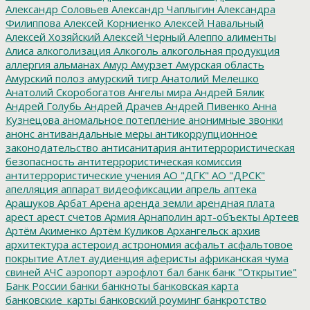
Александр Соловьев
Александр Чаплыгин
Александра
Филиппова
Алексей Корниенко
Алексей Навальный
Алексей Хозяйский
Алексей Черный
Алеппо
алименты
Алиса
алкоголизация
Алкоголь
алкогольная продукция
аллергия
альманах
Амур
Амурзет
Амурская область
Амурский полоз
амурский тигр
Анатолий Мелешко
Анатолий Скоробогатов
Ангелы мира
Андрей Бялик
Андрей Голубь
Андрей Драчев
Андрей Пивенко
Анна
Кузнецова
аномальное потепление
анонимные звонки
анонс
антивандальные меры
антикоррупционное
законодательство
антисанитария
антитеррористическая
безопасность
антитеррористическая комиссия
антитеррористические учения
АО "ДГК"
АО "ДРСК"
апелляция
аппарат видеофиксации
апрель
аптека
Арашуков
Арбат
Арена
аренда земли
арендная плата
арест
арест счетов
Армия
Арнаполин
арт-объекты
Артеев
Артём Акименко
Артём Куликов
Архангельск
архив
архитектура
астероид
астрономия
асфальт
асфальтовое
покрытие
Атлет
аудиенция
аферисты
африканская чума
свиней
АЧС
аэропорт
аэрофлот
бал
банк
банк "Открытие"
Банк России
банки
банкноты
банковская карта
банковские_карты
банковский роуминг
банкротство