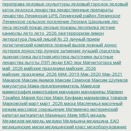
переправа
ледовые скульптуры
ледовый городок
ледовый
каток
ледоход
лекарства
лекарственные препараты
лекарство
Ленинская ЦРБ
Ленинский район
Ленинское
Ленинское сельское поселение
Леонид Школьник
лес
леса
лесной пожар
лесные пожары
лесопилка
летние
каникулы
лето
лето_2026
лжетерроризм
лимон
литература
Лицей
лицей № 23
личный прием
логистический комплеск
ложный вызов
ложный донос
лотерея
лоукостер
лунное затмение
лучший спасатель
лыжная гонка
льготная ипотека
льготники
льготные
лекарства
льготы
ЛЭП
люди ЕАО
люк
Магнитогорск
май
май_2026
майские праздники
майские_2026
майские_праздники_2026
МАК-2019
Мак-2020
Мак-2021
Макаров
Максим Акимов
Максим Семенов
Максим Шупиков
макулатура
Мама-предприниматель
Мамедов
маммография
мамография
мандарин
мандарины
Марвин
Токайер
Мария Костюк
Марк Кауфман
маркировка товаров
Марковский
март
март_2026
маска
Масленица
масочный
режим
массовое сокращение
Матвиенко
материнский
капитал
маткапитал
Махинько
Маяк
МВД
медаль
Медведев
медведь
медики
Медицина
медицина_ЕАО
медицинские маски
медицинский класс
медоборудование