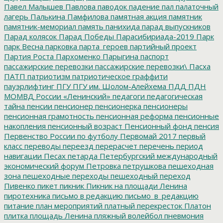
Павел Малышев
Павлова
паводок
падение
пал
палаточный
лагерь
Палькина
Памфилова
памятная акция
памятник
памятник-мемориал
память
панихида
парад выпускников
Парад колясок
Парад Победы
Парасибириада-2019
Парк
парк Весна
парковка
парта_героев
партийный проект
Партия Роста
Пархоменко
Парыгина
паспорт
пассажирские перевозки
пассажирские перевозки\
Пасха
ПАТП
патриотизм
патриотическое граффити
пауэрлифтинг
ПГУ
ПГУ им. Шолом-Алейхема
ПДД
ПДН
МОМВД России «Ленинский»
педагоги
педагогическая
тайна
пенсии
пенсионер
пенсионерка
пенсионеры
пенсионная грамотность
пенсионная реформа
пенсионные
накопления
пенсионный возраст
Пенсионный фонд
пенсия
Первенство России по футболу
Первомай 2017
первый
класс
переводы
переезд
перерасчет
перечень
период
навигации
Песах
петарда
Петербургский международный
экономический форум
Петровка
петрушкова
пешеходная
зона
пешеходные переходы
пешеходный переход
Пивенко
пикет
пикник
Пикник на площади Ленина
пиротехника
письмо в редакцию
письмо_в_редакцию
питание
план мероприятий
платный перекресток
Платон
плитка
площадь Ленина
пляжный волейбол
пневмония