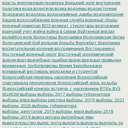
власть
внеплановая проверка
Внешний долг
внутренняя
политика
вода
водители
водка
водоемы
водоисточник
Водоканал
водолазы
водоналивные дамбы
водонапорная
башня
водоснабжение
военная служба
военные сборы
военный комиссар
ВОЗ
возврат_стеклотары
возгорание
воинский учет
война
война в Сирии
Войтенков
вокзал
волейбол
волк
Волонтеры
Волочаевка
Волочаевская битва
Волочаевский бой
вольная борьба
Ворожбит
Воропаева
воспитательная колония
воспоминания
Востокцемент
Восточный военный округ
Восточный экономический
форум
врач
врачебные ошибки
врачи
вредные привычки
временные трубопроводы
Время Биробиджана
всемирный фестиваль молодежи и студентов
Всероссийская перепись населения
Всероссийская
спартакиада пенсионеров
Всероссийский день ходьбы
Всероссийский конкурс
встреча_с_населением
ВТБъ
ВУЗ
ВЦИОМ
выборы
выборы 2017
выборы губернатора
выборы мэра
выборы ректора
выборы_2019
выборы_2021
выборы_2026
выборы_губернатора
выборы_депутатов_2019
выборы_мэра
выборы-2018
выборы-2019
вывоз мусора
выгребные ямы
вымогательство
выпас скота
выплата
выплаты
выплаты за