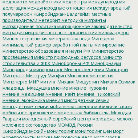
медосмотр
медработники
медсестры
международная
делегация
международные отношения
международный
полумарафон «Биробиджан-Валдгейм»
местные
производители
метеорит
методика
мигранты
миграционная политика
миграционное законодательство
миграция
микрофинансовые_организации
миллиардеры
Минвостокразвития
минеральная вода
Минздрав
минимальный размер заработной платы
минирование
министерство образования и науки РФ
Министерство
просвещения
министр природных ресурсов
Министр
строительства и ЖКХ
Минобороны РФ
Минобрнауки
Минприроды
минпромторг
Минпросвещения
Минстрой
Минтранс
Минтруд
Минфин
Минэкономразвития
Минэнерго
МИР
митинг
Михаил Мишустин
Михаил Озимок
младенцы
Младушка
мнение
мнение_Кузовин
мнение_медицина
мнение_Райт
Мнение_Тиховский
мнение_экономика
мнения
многодетные семьи
многодетные_семьи
мобильная галерея
мобильная связь
мобильное приложение
модельная библиотека
Молодая
Гвардия
молодежный еврейский центр
молодежь
молоко
молочное скотоводство
МОМВД России
«Биробиджанский»
мониторинг
мониторинг цен
морг
морепродукты
Москва
Московское дело
мост
Мост в