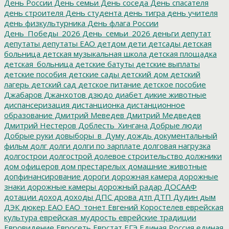
День России
День семьи
День соседа
День спасателя
день строителя
День студента
день тигра
день учителя
день физкультурника
День флага России
День_Победы_2026
День_семьи_2026
деньги
депутат
депутаты
депутаты ЕАО
детдом
дети
детсады
детская
больница
детская музыкальная школа
детская площадка
детская_больница
детские батуты
детские выплаты
детские пособия
детские сады
детский дом
детский
лагерь
детский сад
детское питание
детское пособие
Джабаров
Джанхотов
дзюдо
диабет
дикие животные
диспансеризация
дистанционка
дистанционное
образование
Дмитрий Меведев
Дмитрий Медведев
Дмитрий Нестеров
Доблесть_Хингана
Добрые люди
Добрые руки
довыборы_в_Думу
дождь
документальный
фильм
долг
долги
долги по зарплате
долговая нагрузка
долгострои
долгострой
долевое строительство
должники
дом офицеров
дом престарелых
домашние животные
допфинансирование
дороги
дорожная камера
дорожные
знаки
дорожные камеры
дорожный радар
ДОСААФ
дотации
доход
доходы
ДПС
дрова
дтп
ДТП
Дудин
дым
ДЭК
дюкер
ЕАО
ЕАО_тонет
Евгений Коростелев
еврейская
культура
еврейская_мудрость
еврейские традиции
Евровидение
Евросеть
Еврстат
ЕГЭ
Единая Россия
единая