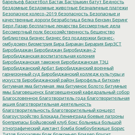
барельеф
баскетбол
Бастак
Бастрыкин
батут
Бедность
бездомные
бездомные животные
безналичные платежи
Безопасное колесо-2019
безопасность
Безопасные и
качественные дороги
безработица
белка
бензин
Беринг
Берл Лазар
бесплатные лекарства
Бессмертные дела
Бессмертный полк
бесхозяйственность
бешенство
библиотека
бизнес
бизнес без поддержки
бизнес-
омбудсмен
биометрия
Бира
Биракан
Бирария
БирЗСТ
Биробидажан
Биробиджан
Биробиджан-2
Биробиджанская воспитательная колония
Биробиджанская таможня
Биробиджанская ТЭЦ
Биробиджанский Арбат
Биробиджанский военный
гарнизонный суд
Биробиджанский колледж культуры и
искусств
Биробиджанский район
Бирофельд
биткоин
битумная яма
битумная_яма
битумное болото
битумные
ямы
Благовещенск
Благовещенский кафедральный собор
Благословенное
благотворитель года
благотворительная
акция
благотворительная деятельность
благотворительность
благотворительный концерт
благоустройство
Блокада Ленинграда
боевые патроны
боеприпасы
Бойцовский клуб
бокс
больница
большой
этнографический диктант
бомба
бомбоубежище
Борис
Титов
Борохович
брак
браконьер
Бридер
брусит