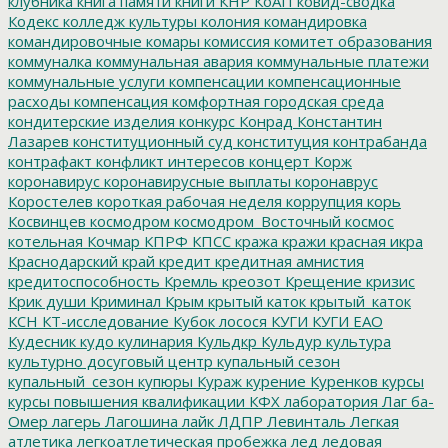
клубника
книга памяти
книги
КНР
КоАП
ковид-сводка
Кодекс
колледж культуры
колония
командировка
командировочные
комары
комиссия
комитет образования
коммуналка
коммунальная авария
коммунальные платежи
коммунальные услуги
компенсации
компенсационные
расходы
компенсация
комфортная городская среда
кондитерские изделия
конкурс
Конрад
Константин
Лазарев
конституционный суд
конституция
контрабанда
контрафакт
конфликт интересов
концерт
Корж
коронавирус
коронавирусные выплаты
коронаврус
Коростелев
короткая рабочая неделя
коррупция
корь
Косвинцев
космодром
космодром_Восточный
космос
котельная
Кочмар
КПРФ
КПСС
кража
кражи
красная икра
Краснодарский край
кредит
кредитная амнистия
кредитоспособность
Кремль
креозот
Крещение
кризис
Крик души
Криминал
Крым
крытый каток
крытый_каток
КСН
КТ-исследование
Кубок лосося
КУГИ
КУГИ ЕАО
Кудесник
кудо
кулинария
Кульдкр
Кульдур
культура
культурно досуговый центр
купальный сезон
купальный_сезон
купюры
Кураж
курение
Куренков
курсы
курсы повышения квалификации
КФХ
лаборатория
Лаг ба-
Омер
лагерь
Лагошина
лайк
ЛДПР
Левинталь
Легкая
атлетика
легкоатлетическая пробежка
лед
ледовая