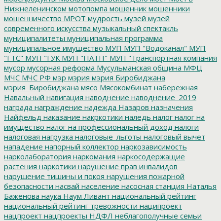
Нижнеленинском
мотопомпа
мошенник
мошенники
мошенничество
МРОТ
мудрость
музей
музей
современного искусства
музыкальный спектакль
муниципалитеты
муниципальная программа
муниципальное имущество
МУП
МУП "Водоканал"
МУП
"ГТС"
МУП "ГУК
МУП "ПАТП"
МУП "Транспортная компания
мусор
мусорная реформа
Мусульманская община
МФЦ
МЧС
МЧС РФ
мэр
мэрия
мэрия Биробиджана
мэрия_Биробиджана
мясо
Мясокомбинат
набережная
Навальный
навигация
наводнение
наводнение_2019
награда
награждение
надежда
Назаров
назначения
Найфельд
наказание
накркотики
наледь
налог
налог на
имущество
налог на профессиональный доход
налоги
налоговая нагрузка
налоговые_льготы
налоговый вычет
нападение
напорный коллектор
наркозависимость
нарколаборатория
наркомания
наркосодержащие
растения
наркотики
нарушение прав инвалидов
нарушение тишины и покоя
нарушения пожарной
безопасности
насвай
население
насосная станция
Наталья
Баженова
наука
Наум Ливант
национальный рейтинг
национальный рейтинг тревожности
наципроект
нацпроект
нацпроекты
НДФЛ
неблагополучные семьи