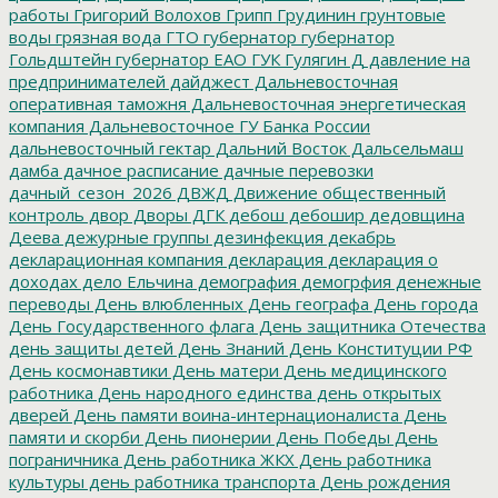
работы
Григорий Волохов
Грипп
Грудинин
грунтовые
воды
грязная вода
ГТО
губернатор
губернатор
Гольдштейн
губернатор ЕАО
ГУК
Гулягин
Д
давление на
предпринимателей
дайджест
Дальневосточная
оперативная таможня
Дальневосточная энергетическая
компания
Дальневосточное ГУ Банка России
дальневосточный гектар
Дальний Восток
Дальсельмаш
дамба
дачное расписание
дачные перевозки
дачный_сезон_2026
ДВЖД
Движение общественный
контроль
двор
Дворы
ДГК
дебош
дебошир
дедовщина
Деева
дежурные группы
дезинфекция
декабрь
декларационная компания
декларация
декларация о
доходах
дело Ельчина
демография
демогрфия
денежные
переводы
День влюбленных
День географа
День города
День Государственного флага
День защитника Отечества
день защиты детей
День Знаний
День Конституции РФ
День космонавтики
День матери
День медицинского
работника
День народного единства
день открытых
дверей
День памяти воина-интернационалиста
День
памяти и скорби
День пионерии
День Победы
День
пограничника
День работника ЖКХ
День работника
культуры
день работника транспорта
День рождения