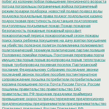
побег из колонии
побои
повышение пенсионного возраста
погода
погорельцы
пограничные войска
пограничный
режим
подарки
подборка_новостей
подвал
подвоз воды
подделка
поддельные права
поджог
подпольное казино
подростковая преступность
подстанция
подтопление
подтопленцы
подъемные
пожар
Пожар
пожарная
безопасность
пожарные
пожарный кроссфит
пожароопасный период
пожароопасный сезон
пожары
поиск
поиск ребенка
покушение на дачу взятки
покушение
на убийство
полезное
полигон
поликлиника
полиомиелит
политехнический техникум
политические партии
полиция
Половинко
помойки
помощь
Понтонная переправа
порча
имущества
порыв
порыв водопровода
порыв теплотрассы
порыв трубопровода
посевная
поселок Партизанский
послание Федеральному Собранию
последние звонки
последний звонок
пособие
пособия
постинтернатное
сопровождение
посылка
потребители
потребительская
корзина
похищение
почта
Почта России
Почта_России
пошлины
правительство
правительство ЕАО
правительство РФ
праздник
праздники
праймериз
превышение скорости
предостережение
предпенсионер
предпенсионеры
предприниматели
предпринимательство
Президент
президент России
Президент РФ