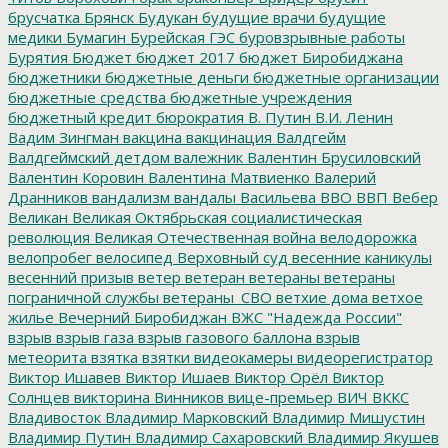
брусчатка
Брянск
Будукан
будущие врачи
будущие
медики
Бумагин
Бурейская ГЭС
буровзрывные работы
Бурятия
Бюджет
бюджет 2017
бюджет Биробиджана
бюджетники
бюджетные деньги
бюджетные организации
бюджетные средства
бюджетные учреждения
бюджетный кредит
бюрократия
В. Путин
В.И. Ленин
Вадим Зингман
вакцина
вакцинация
Валдгейм
Валдгеймский детдом
валежник
Валентин Брусиловский
Валентин Коровин
Валентина Матвиенко
Валерий
Дранников
вандализм
вандалы
Васильева
ВВО
ВВП
Вебер
Великан
Великая Октябрьская социалистическая
революция
Великая Отечественная война
велодорожка
велопробег
велосипед
Верховный суд
весенние каникулы
весенний призыв
ветер
ветеран
ветераны
ветераны
пограничной службы
ветераны_СВО
ветхие дома
ветхое
жилье
Вечерний Биробиджан
ВЖС "Надежда России"
взрыв
взрыв газа
взрыв газового баллона
взрыв
метеорита
взятка
взятки
видеокамеры
видеорегистратор
Виктор Ишавев
Виктор Ишаев
Виктор Орёл
Виктор
Солнцев
викторина
Винников
вице-премьер
ВИЧ
ВККС
Владивосток
Владимир Марковский
Владимир Мишустин
Владимир Путин
Владимир Сахаровский
Владимир Якушев