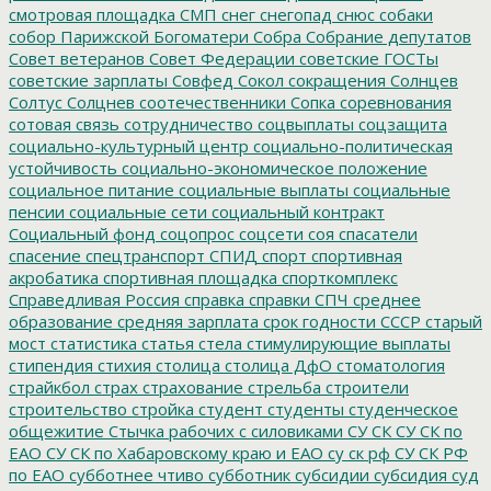
смотровая площадка
СМП
снег
снегопад
снюс
собаки
собор Парижской Богоматери
Собра
Собрание депутатов
Совет ветеранов
Совет Федерации
советские ГОСТы
советские зарплаты
Совфед
Сокол
сокращения
Солнцев
Солтус
Солцнев
соотечественники
Сопка
соревнования
сотовая связь
сотрудничество
соцвыплаты
соцзащита
социально-культурный центр
социально-политическая
устойчивость
социально-экономическое положение
социальное питание
социальные выплаты
социальные
пенсии
социальные сети
социальный контракт
Социальный фонд
соцопрос
соцсети
соя
спасатели
спасение
спецтранспорт
СПИД
спорт
спортивная
акробатика
спортивная площадка
спорткомплекс
Справедливая Россия
справка
справки
СПЧ
среднее
образование
средняя зарплата
срок годности
СССР
старый
мост
статистика
статья
стела
стимулирующие выплаты
стипендия
стихия
столица
столица ДфО
стоматология
страйкбол
страх
страхование
стрельба
строители
строительство
стройка
студент
студенты
студенческое
общежитие
Стычка рабочих с силовиками
СУ СК
СУ СК по
ЕАО
СУ СК по Хабаровскому краю и ЕАО
су ск рф
СУ СК РФ
по ЕАО
субботнее чтиво
субботник
субсидии
субсидия
суд