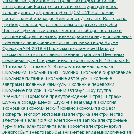
управления регионом
центральное водоснабжение
Центральный Банк
цены
цик
циклон
цирк
цифровое
телевидение
цифровой рубль
ЦСМ
ЦУР
Час земли
частичная мобилизация
Чемпионат Дальнего Востока по
футболу
черная дыра
черная икра
черные лесорубы
Черный куб
черный список
честные выборы
честные и
чистые выборы
четырехдневная рабочая неделя
чиновник
чиновники
чипирование
чистая питьевая вода
Чиунэ
Сугихара
ЧМ-2018
ЧП
чс
чума
шампанское
Шапиро
шахматы
шашки
шашлыки
швейная фабрика
Шевченко
шелковый путь
Шереметьево
школа
школа № 10
школа №
11
школа № 4
школа № 9
школы
школьная ярмарка
школьники
школьница из Томсино
школьное образование
школьное питание
школьные автобусы
школьные
завтраки
школьные каникулы
школьные перевозки
школьные поборы
школьный автобус
Шоу группа
"Феникс"
штормовое предупреждение
штраф
штрафы
шумные соседи
щенок
Щукинка
эвакуация
экология
экономика
экономический кризис
экономия
экофест
эксперты
экспорт
экстремизм
электрика
электричество
электричка
электрички
электронная запись
электронные
турникеты
электроплита
электросети
электроэнергия
Энергосбыт
энерготарифы
энкаунтер
эпидемиологическая