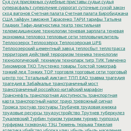
Суд
суд присяжных
судебные приставы
судьи
судья
суперасфальт
суперлуние
суррогат
суточные
сухой закон
сход вагонов
Счетная палата
Счетная палата Биробиджана
США
тайфун
таможня
Тарасенко
ТАРИ
тарифы
Татьяна
Гладких
Тафи-диагностика
театр
текстильная
телемедицинские технологии
теневая зарплата
теневая
экономика
тепловоз
тепловые сети
тепловычислитель
Теплоозерск
Теплоозёрск
Теплоозёрская ЦРБ
Теплоозерский цементный завод
теплосбыт
теплотрасса
территория действий
терроризм
техника
технологии
технологический_техникум
технопарк
тигр
ТИК
Тимченко
Тихомиров
ТКО
Тлустенко
товары
Толстой
томограф
тонкий лед
Тонких
ТОР
торговля
торговые сети
торговый
центр
тос
Тотальный диктант
ТПП ЕАО
травма
трагедия
трагедия в Забайкалье
трансграничный мост
трансграничный российско-китайский марафон
Транснефть
транспортная доступность
транспортная
карта
транспортный налог
траур
тревожный сигнал
Тромса
тротуар
тротуары
Трубачев
трудовая книжка
трудовые ресурсы
трудоустройство
Трутнев
туберкулез
Тукалевский
Турбин
туризм
туризмм
турнир
турпоход
турфирма
тхэквондо
ТЭЦ
Тюмень
тюрьма
Тяжелая
атлетика
убийство
уборка улиц
убыль
убыль населения