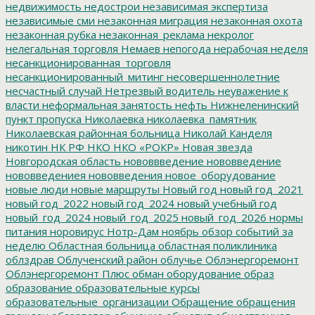
недвижимость
недострои
независимая экспертиза
независимые сми
незаконная миграция
незаконная охота
незаконная рубка
незаконная_реклама
некролог
нелегальная торговля
Немаев
непогода
нерабочая неделя
несанкционированная_торговля
несанкционированный_митинг
несовершеннолетние
несчастный случай
Нетрезвый водитель
неуважение к
власти
неформальная занятость
нефть
Нижнеленинский
пункт пропуска
Николаевка
николаевка_памятник
Николаевская районная больница
Николай Канделя
никотин
НК РФ
НКО
НКО «РОКР»
Новая звезда
Новгородская область
нововвведение
нововведение
нововведениея
нововведения
новое_оборудование
новые люди
новые маршруты
Новый год
новый год_2021
новый год_2022
новый год_2024
новый учебный год
новый_год_2024
новый_год_2025
новый_год_2026
нормы
питания
норовирус
Нотр-Дам
ноябрь
обзор событий за
неделю
Областная больница
областная поликлиника
облздрав
Облученский район
облучье
Облэнергоремонт
Облэнергоремонт Плюс
обман
оборудование
образ
образование
образовательные курсы
образовательные_организации
Обращение
обращения