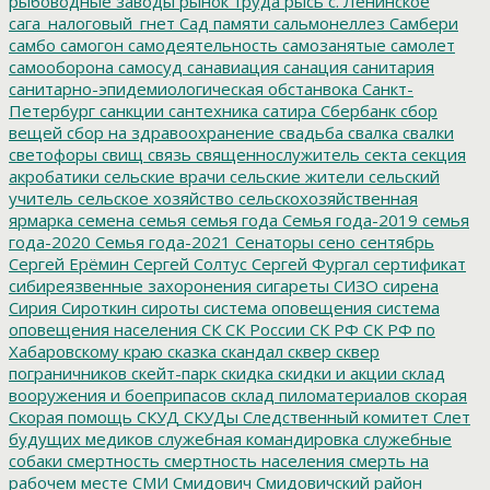
рыбоводные заводы
рынок труда
рысь
с. Ленинское
сага_налоговый_гнет
Сад памяти
сальмонеллез
Самбери
самбо
самогон
самодеятельность
самозанятые
самолет
самооборона
самосуд
санавиация
санация
санитария
санитарно-эпидемиологическая обстанвока
Санкт-
Петербург
санкции
сантехника
сатира
Сбербанк
сбор
вещей
сбор на здравоохранение
свадьба
свалка
свалки
светофоры
свищ
связь
священнослужитель
секта
секция
акробатики
сельские врачи
сельские жители
сельский
учитель
сельское хозяйство
сельскохозяйственная
ярмарка
семена
семья
семья года
Семья года-2019
семья
года-2020
Семья года-2021
Сенаторы
сено
сентябрь
Сергей Ерёмин
Сергей Солтус
Сергей Фургал
сертификат
сибиреязвенные захоронения
сигареты
СИЗО
сирена
Сирия
Сироткин
сироты
система оповещения
система
оповещения населения
СК
СК России
СК РФ
СК РФ по
Хабаровскому краю
сказка
скандал
сквер
сквер
пограничников
скейт-парк
скидка
скидки и акции
склад
вооружения и боеприпасов
склад пиломатериалов
скорая
Скорая помощь
СКУД
СКУДы
Следственный комитет
Слет
будущих медиков
служебная командировка
служебные
собаки
смертность
смертность населения
смерть на
рабочем месте
СМИ
Смидович
Смидовичский район