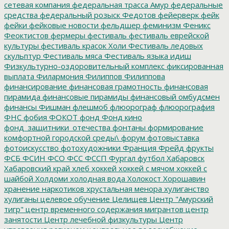
сетевая компания
федеральная трасса Амур
федеральные
средства
федеральный розыск
Федотов
фейерверк
фейк
фейки
фейковые новости
фельдшер
феминизм
Феникс
Феоктистов
фермеры
фестиваль
фестиваль еврейской
культуры
фестиваль красок Холи
Фестиваль ледовых
скульптур
Фестиваль мяса
Фестиваль языка идиш
Физкультурно-оздоровительный комплекс
фиксированная
выплата
Филармония
Филиппов
Филиппова
финансирование
финансовая грамотность
финансовая
пирамида
финансовые пирамиды
финансовый омбудсмен
финансы
Фишман
флешмоб
флюорограф
флюорография
ФНС
фобия
ФОКОТ
фонд
Фонд кино
фонд_защитники_отечества
фонтаны
формирование
комфортной городской среды\
форум
фотовыставка
фотоискусство
фотохудожники
Франция
Фрейд
фрукты
ФСБ
ФСИН
ФСО
ФСС
ФССП
Фургал
футбол
Хабаровск
Хабаровский край
хлеб
хоккей
хоккей с мячом
хоккей с
шайбой
Холдоми
холодная вода
Холокост
Хорошавин
хранение наркотиков
хрустальная менора
хулиганство
хулиганы
целевое обучение
Целищев
Центр "Амурский
тигр"
центр временного содержания мигрантов
центр
занятости
Центр лечебной физкультуры
Центр