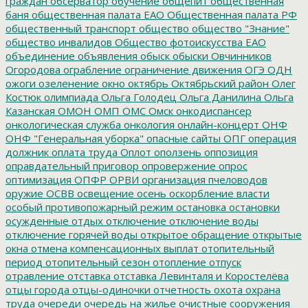
граждан
обсерватор
обучение
общепит
общественная
баня
общественная палата ЕАО
Общественная палата РФ
общественный транспорт
общество
общество "Знание"
общество инвалидов
Общество фотоискусства ЕАО
объединение
объявления
обыск
обыски
Овчинников
Огородова
ограбление
ограничение движения
ОГЭ
ОДН
ожоги
озеленение
окно
октябрь
Октябрьский район
Олег
Костюк
олимпиада
Ольга Голодец
Ольга Данилина
Ольга
Казанская
ОМОН
ОМП
ОМС
Омск
онкодиспансер
онкологическая служба
онкология
онлайн-концерт
ОНФ
ОНФ "Генеральная уборка"
опасные сайты
ОПГ
операция
должник
оплата труда
Оплот
оползень
оппозиция
оправдательный приговор
опровержение
опрос
оптимизация
ОПФР
ОРВИ
организация пчеловодов
оружие
ОСВВ
освещение
осень
оскорбление власти
особый противопожарный режим
остановка
остановки
осужденные
отдых
отключение
отключение воды
отключение горячей воды
открытое обращение
открытые
окна
отмена компенсационных выплат
отопительный
период
отопительный сезон
отопление
отпуск
отравление
отставка
отставка Левинталя и Коростелёва
отцы города
отцы-одиночки
отчетность
охота
охрана
труда
очереди
очередь на жилье
очистные сооружения