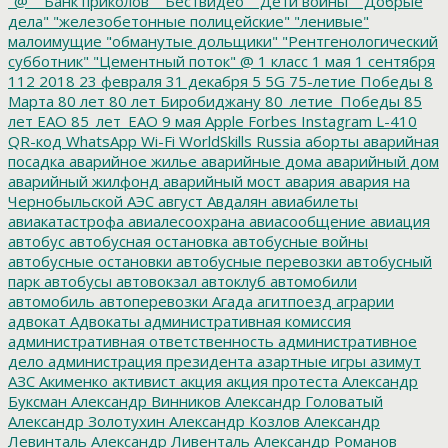
"@"
"Банк приколов"
"Бествидео"
"Дети войны"
"Добрые
дела"
"железобетонные полицейские"
"ленивые"
малоимущие
"обманутые дольщики"
"Рентгенологический
субботник"
"Цементный поток"
@
1 класс
1 мая
1 сентября
112
2018
23 февраля
31 декабря
5
5G
75-летие Победы
8
Марта
80 лет
80 лет Биробиджану
80_летие_Победы
85
лет ЕАО
85_лет_ЕАО
9 мая
Apple
Forbes
Instagram
L-410
QR-код
WhatsApp
Wi-Fi
WorldSkills Russia
аборты
аварийная
посадка
аварийное жилье
аварийные дома
аварийный дом
аварийный жилфонд
аварийный мост
авария
авария на
Чернобыльской АЭС
август
Авдалян
авиабилеты
авиакатастрофа
авиалесоохрана
авиасообщение
авиация
автобус
автобусная остановка
автобусные войны
автобусные остановки
автобусные перевозки
автобусный
парк
автобусы
автовокзал
автоклуб
автомобили
автомобиль
автоперевозки
Агада
агитпоезд
аграрии
адвокат
Адвокаты
административная комиссия
административная ответственность
административное
дело
администрация президента
азартные игры
азимут
АЗС
Акименко
активист
акция
акция протеста
Александр
Буксман
Александр Винников
Александр Головатый
Александр Золотухин
Александр Козлов
Александр
Левинталь
Александр Ливенталь
Александр Романов