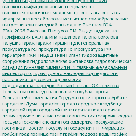
урожай
выпускники
выпускной
выпускной_2026
высококвалифицированные специалисты
высокотехнологичная_медпомощь
выставка
выставка-
ярмарка
высшее образование
высшее самообразование
вытрезвители
выходной
выходные
Вьетнам
ВЭФ
ВЭФ_2026
Вячеслав Пастухов
Г.И. Радде
гадюка
газ
газификация ЕАО
Галина Кашапова
Галина Соколова
Галушка
гараж
гаражи
Гаршин
ГДК
Генеральная
прокуратура
генпрокуратура
Генпрокуратура РФ
гериатрия
ГЖИ
ГИБДД
Гиви
Гигант
гидрозащитные
сооружения
гидрологическая обстановка
гидрологическая
ситуация
гимназия
гимназия № 1
главный федеральный
инспектор
год культурного наследия
год педагога и
наставника
Год семьи
Год экологии
Год_единства_народов_России
Гознак
ГОК
Голикова
Головатый
гололед
голосование
голубая сорока
Гольдштейн
гомеопатия
Гордума
горки
горки на Арбате
городская Дума
городская среда
городское кладбище
городской парк
городской пляж
горячая вода
горячая
линия
горячее питание
госавтоинспекция
госархив
госдолг
Госдума
госжилинспекция
господдержка
госслужащие
гостиница "Восток"
госуслуги
госхакупки
ГП "Фармация"
грабеж
град
граница
грант
график подвоза воды
график