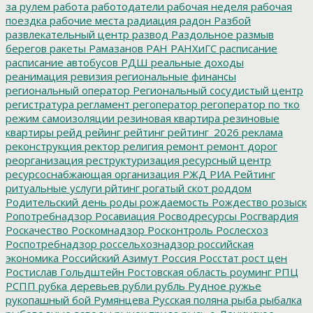
за рулем
работа
работодатели
рабочая неделя
рабочая
поездка
рабочие места
радиация
радон
Разбой
развлекательный центр
развод
Раздольное
размыв
берегов
ракеты
Рамазанов
РАН
РАНХиГС
расписание
расписание автобусов
РДШ
реальные доходы
реанимация
ревизия
региональные финансы
региональный оператор
Региональный сосудистый центр
регистратура
регламент
регоператор
регоператор по тко
режим самоизоляции
резиновая квартира
резиновые
квартиры
рейд
рейинг
рейтинг
рейтинг_2026
реклама
реконструкция
ректор
религия
ремонт
ремонт дорог
реорганизация
реструктуризация
ресурсный центр
ресурсоснабжающая организация
РЖД
РИА Рейтинг
ритуальные услуги
рйтинг
рогатый скот
роддом
Родительский день
роды
рождаемость
Рождество
розыск
Ропотребнадзор
Росавиация
Росводресурсы
Росгвардия
Роскачество
Роскомнадзор
Росконтроль
Рослесхоз
Роспотребнадзор
россельхознадзор
российская
экономика
Российский Азимут
Россия
Росстат
рост цен
Ростислав Гольдштейн
Ростовская область
роуминг
РПЦ
РСПП
рубка деревьев
рубли
рубль
Рудное
ружье
рукопашный бой
Румянцева
Русская поляна
рыба
рыбалка