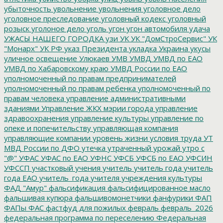
убыточность
увольнение
увольнения
уголовное дело
уголовное преследование
уголовный кодекс
уголовный
розыск
уголоное дело
уголь
угон
угон автомобиля
удача
УЖАСЫ НАШЕГО ГОРОДКА
узи
УК
УК "ДомСтроСервис"
УК
"Монарх"
УК РФ
указ Президента
укладка
Украина
укусы
уличное освещение
Улюкаев
УМВ
УМВД
УМВД по ЕАО
УМВД по Хабаровскому краю
УМВД России по ЕАО
уполномоченный по правам предпринимателей
уполномоченный по правам ребенка
уполномоченный по
правам человека
управление административными
зданиями
Управление ЖКХ мэрии города
управление
здравоохранения
управление культуры
управление по
опеке и попечительству
управляющая компания
управляющие компании
уровень жизни
условия труда
УТ
МВД России по ДФО
утечка
утраченный урожай
утро с
"@"
УФАС
УФАС по ЕАО
УФНС
УФСБ
УФСБ по ЕАО
УФСИН
УФССП
участковый
учения
учитель
учитель года
учитель
года ЕАО
учитель_года
учителя
учреждения культуры
ФАД "Амур"
фальсификация
фальсифицированное масло
фальшивая купюра
фальшивомонетчики
фанфурики
ФАП
ФАПы
ФАС
фастфуд для пожилых
февраль
февраль_2026
федеральная программа по переселению
Федеральная