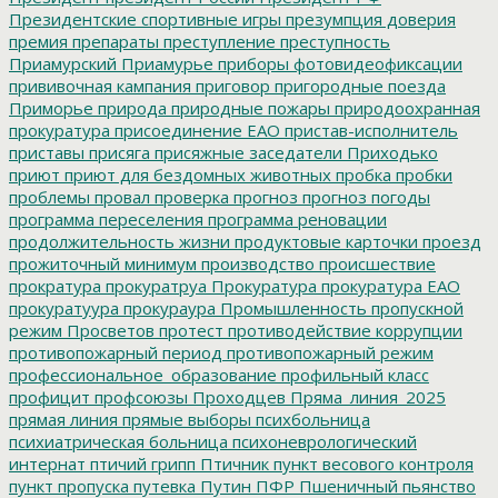
Президентские спортивные игры
презумпция доверия
премия
препараты
преступление
преступность
Приамурский
Приамурье
приборы фотовидеофиксации
прививочная кампания
приговор
пригородные поезда
Приморье
природа
природные пожары
природоохранная
прокуратура
присоединение ЕАО
пристав-исполнитель
приставы
присяга
присяжные заседатели
Приходько
приют
приют для бездомных животных
пробка
пробки
проблемы
провал
проверка
прогноз
прогноз погоды
программа переселения
программа реновации
продолжительность жизни
продуктовые карточки
проезд
прожиточный минимум
производство
происшествие
прократура
прокуратруа
Прокуратура
прокуратура ЕАО
прокуратуура
прокураура
Промышленность
пропускной
режим
Просветов
протест
противодействие коррупции
противопожарный период
противопожарный режим
профессиональное_образование
профильный класс
профицит
профсоюзы
Проходцев
Пряма_линия_2025
прямая линия
прямые выборы
психбольница
психиатрическая больница
психоневрологический
интернат
птичий грипп
Птичник
пункт весового контроля
пункт пропуска
путевка
Путин
ПФР
Пшеничный
пьянство